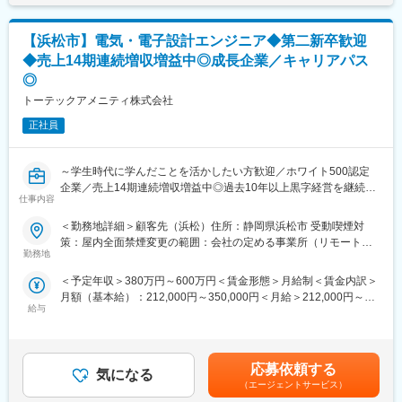
（1）従来から当社で扱っている製品について、要求仕様に基づく
設計業務
【浜松市】電気・電子設計エンジニア◆第二新卒歓迎
（2）新機種である、パルス電源機器の製品化
◆売上14期連続増収増益中◎成長企業／キャリアパス
当社としては珍しく、アジャイル開発を推進しています。決まっ
◎
た設計を作っていくというよりは、柔軟な対応をこなしつつ、当
社のこれからを担う製品を作り上げていくことは、大きなやりが
トーテックアメニティ株式会社
いです。
正社員
■沼津事業所について：
当社グループの基幹生産拠点です。「ものづくり」「ひとづく
～学生時代に学んだことを活かしたい方歓迎／ホワイト500認定
り」「環境保全」「地域貢献」を大切にし、製品開発から出荷後
企業／売上14期連続増収増益中◎過去10年以上黒字経営を継続／
のメンテナンスまでのトータルソリューションを提供する「一貫
仕事内容
堅実な経営と着実な事業所拡大で全国的に規模を拡大～
生産体制」を構築し、「高品質事業所」として発展を続けていま
す。現在、生産能力約1.5倍を掲げ、160億円を投資して増築に向
＜勤務地詳細＞顧客先（浜松）住所：静岡県浜松市 受動喫煙対
■業務詳細：
け動いております。
策：屋内全面禁煙変更の範囲：会社の定める事業所（リモートワ
自動車分野でのCASE（つながる、自動運転、シェアリング、電
勤務地
ーク含む）
動化）、FA分野でのIoT、通信分野の5Gなど、これからの社会を
■当社について：
＜予定年収＞380万円～600万円＜賃金形態＞月給制＜賃金内訳＞
支え変えていく製品開発をお任せします。
創業から約120年以上、インフラを支える重電メーカーとして、
月額（基本給）：212,000円～350,000円＜月給＞212,000円～
発変電設備、太陽光発電、スマートグリッド、電気自動車用モー
給与
350,000円＜昇給有無＞有＜残業手当＞有＜給与補足＞予定年収
＜業務例＞
タ・インバータ、水処理、自動車試験システム等、幅広い事業を
はあくまでも目安の金額であり、選考を通じて上下する可能性が
・自動車制御の中で最も注目されている「自動運転」、進化過程
展開しています。連結社員数約10000人・連結売上約3000億円を
あります。■昇給：年1回■賞与：年2回／昨年度実績4.0ヶ月賃金
にある「予防安全」に関する制御ECU画像センサなどの開発業務
誇る、東証プライム上場の重電メーカーです。
はあくまでも目安の金額であり、選考を通じて上下する可能性が
（回路設計～部品選定、評価まで一連の設計工程を担当）
応募依頼する
気になる
あります。月給(月額)は固定手当を含めた表記です。
・半導体工場内で使用される、自動倉庫搬送設備の開発業務（客
（エージェントサービス）
■働き方について：
先での打ち合わせ段階から、仕様決定～設計業務）