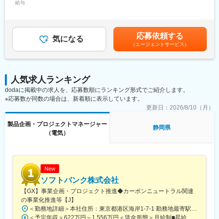
■採用背景：
給与
定＜想定月額＞294,000円～400,000円＜昇給有無＞有＜残業手当
得し、自らの強みを活かしてチームワークに貢献する。
今後、各セグメントにてEVの開発計画があり、その開発にて能力
＞有＜給与補足＞■昇給：年1回（4月）■賞与：年2回（7月・12
・開発プロジェクトによっては、プロジェクトマネジメント
を発揮してもらえる人材を募集します。
月）■モデル年収（残業代月30H込）30歳：年収760万円35歳／一
般～主任：年収760万円～920万円40歳／一般～主任：年収760万
■求人部門からのメッセージ：
応募依頼する
■キャリアプラン：
気になる
円～1,000万円※確約するものではなく、最終学歴・社会人歴及び
これまで当社は自社開発に注力してきましたが、今後はヤマハの
（エージェントサービス）
・電池・充電器の開発に必要なスキル、知識を身に着けることが
経験スキルにより前後します。賃金はあくまでも目安の金額であ
ものづくりの考え方と品質基準をベースに、ODMパートナーと協
できます。
り、選考を通じて上下する可能性があります。月給(月額)は固定手
力しながら、さらなる成長を目指します。ODM開発により、迅速
・最新のEV、HEV車両の開発に携わることができます。
当を含めた表記です。
に市場のニーズに応え、コストを削減しつつ高品質な製品を提供
・将来的に、チームリーダーや係長、マネージャーとキャリアア
することが可能です。今までの電気設計業務の経験を活かし、チ
人気求人ランキング
ップすることができます。
ームと共に成長し、未来の音響事業を担う一員として活躍してい
dodaに掲載中の求人を、応募数順にランキング形式でご紹介します。
ただける方を歓迎します。
※応募数が同数の場合は、新着順に表示しています。
■応募者へのメッセージ：
若い世代が多く、電動車の開発に皆で協力して取り組んでいま
更新日：
2026/8/10（月）
変更の範囲：会社の定める業務
す。軽・小型EVの開発でリーダーシップを発揮できる方、ご応募
製品企画・プロジェクトマネージャー
お待ちしています。
静岡県
（電気）
■当社の四輪車・二輪車事業について：
四輪車事業：1955年、軽四輪乗用車「スズライト」から始まった
スズキの四輪車事業。以来、一貫して小さな車づくりの実績を積
み重ね、様々な志向・用途に合わせた軽自動車を発売し、時代と
New
共に進化し続けています。加えて、軽自動車の開発を通じて培っ
ソフトバンク株式会社
てきた小さなクルマづくりの技術を活かしたスズキのコンパクト
【GX】事業企画・プロジェクト推進◆カーボンニュートラル関連
カーは、狭い街路の多い都市を快適に運転できる走行性はもちろ
の事業化推進等【J】
ん、低燃費でCO2の排出量が少ない環境性能の面でも高く評価さ
＜勤務地詳細＞本社住所：東京都港区海岸1-7-1 勤務地最寄駅：ゆりかもめ線／竹芝駅受動喫煙対策：屋内全面禁煙変更の範囲：本文参照
れ、世界中で選ばれています。
＜予定年収＞622万円～1,556万円＜賃金形態＞月給制■昇給：年1回 ■賞与：年2回（夏・冬） ＜賃金内訳＞月額（基本給）：278,000円～730,000円その他固定手当/月：14,000円＜月給＞292,000円～744,000円＜昇給有無＞有＜残業手当＞有＜給与補足＞モデル給与月給：380,950円～734,000円想定理論年収：6,224,600円～15,564,000円（月給：基本給＋[一般職のみ]勤務実績に応じた時間外手当、想定理論年収：月給＋賞与＋特別加算賞与）※実際の時間外手当は、勤務実績に応じて変動します（上記は30時間相当で計算）賃金はあくまでも目安の金額であり、選考を通じて上下する可能性があります。月給(月額)は固定手当を含めた表記です。