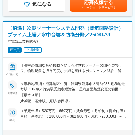
応募依頼する
■詳細：
気になる
◇ソフトウェア開発経験（C言語、Pythonなど）
す。月給(月額)は固定手当を含めた表記です。
（エージェントサービス）
・プロジェクト管理、顧客対応（海外含む技術ディスカッショ
◇機能安全（ISO 26262）に関する知識
ン）
・要件定義、原価見積作成
■当社の特徴：
・新製品の開発、コストダウン品、改良品の設計および提案
「クルマを愛する人たち」5人が集まってできた会社です。世界ト
【沼津】次期ソーナーシステム開発（電気回路設計）
・納入先での装置立上げ作業
ップクラスのレースカー用エンジンとして技術を表彰された実績
プライム上場／水中音響＆防衛分野／25OKI-39
も持ち、直近ではEVを自社開発してレースで走らせる等、トータ
■配属先情報：
沖電気工業株式会社
ルの技術力が高い会社です。
・配属先：検査機器製造部設計グループ
正社員
上場企業
・組織構成：17名
■ポジションの魅力：
【海中の微細な音や振動を捉える次世代ソーナーの開発に携わ
現在最も注目が集まる半導体業界において、独自の光学技術を通
り、物理現象を扱う高度な技術を磨けるポジション／試験・解析
じて最先端企業のプロジェクトに深く携わることができます。入
仕事内容
から設計補助まで幅広く関わり、専門性を深めたい方にオスス
社後はOJTを通して当社機器の知識を習得いただきつつ、これま
メ】
＜勤務地詳細＞沼津地区住所：静岡県沼津市大諏訪688 勤務地最
での知識や経験を活かしてプロマネとして成長するキャリアステ
寄駅：JR線／片浜駅受動喫煙対策：屋内全面禁煙変更の範囲：会
ップを実現できます。
■採用背景：防衛省向けソーナーシステムの新規開発および現行シ
勤務地
社の定める事業所（リモートワーク含む）
【最寄り駅】
ステムの機能改善を進める中で、試験・解析工程を担い将来は設
■当社について
片浜駅、沼津駅、原駅(静岡県)
計・現地調整まで携わる次世代メンバーを増員します。
東京電力グループの一員として、日本の電気を支える東証プライ
＜予定年収＞520万円～660万円＜賃金形態＞月給制＜賃金内訳＞
ム上場企業です。発電所や鉄道、上下水道施設向けの電気設備か
■業務内容：次世代ソーナー開発チームの一員として、まずは試作
月額（基本給）：280,000円～382,900円＜月給＞280,000円～
ら、EV急速充電器など次世代エネルギーまで幅広く手がけていま
機を用いた試験・評価・解析を担当します。性能計測、データ収
給与
382,900円＜昇給有無＞有＜残業手当＞有＜給与補足＞上記年収
す。再生可能エネルギー活用やスマートグリッドなどGX領域の先
集、データ整理を進めながら、音・熱・振動といった物理現象の
は20時間/月相当の時間外手当を含んだ場合の目安年収です。入社
端プロジェクトにも積極的に参画し、社会インフラの安定と脱炭
捉え方をOJTで習得します。続いて、熱解析・流体解析・振動騒
時の処遇（基本給・賞与）はみなさまの経験・スキル等を考慮の
素社会の実現に貢献しています。テレワークやタイムシフト勤