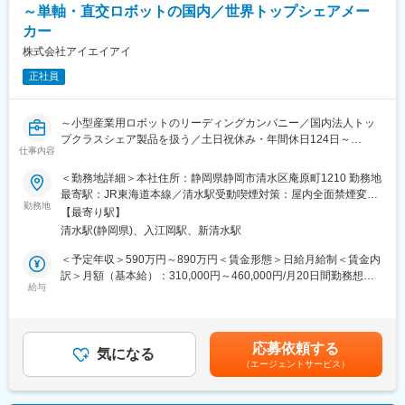
から実現可能性を検証し、最適な商品仕様および製造方法を立
～単軸・直交ロボットの国内／世界トップシェアメー
案・実行します。
カー
・試作段階では製作を主導し、品質・耐久性・安全性の評価を実
株式会社アイエイアイ
施。課題抽出と改良を重ね、量産を見据えた品質基準を策定しま
す。協力会社と基準を共有し、安定した品質保証体制を構築しま
正社員
す。
・量産化に向けては、生産工程設計、原価試算、コスト管理、製
造スケジュールの統括を担当。国内外協力会社との技術調整・折
～小型産業用ロボットのリーディングカンパニー／国内法人トッ
衝を行い、現場確認を含めた事実に基づく判断でプロジェクトを
プクラスシェア製品を扱う／土日祝休み・年間休日124日～
仕事内容
推進します。
・また既存製品に対しても、素材変更や工程見直し、新技術導入
■採用背景
＜勤務地詳細＞本社住所：静岡県静岡市清水区庵原町1210 勤務地
を通じた継続的な改善を行い、コストダウンと納期短縮を図り、
事業拡大に伴う増員での採用を行っております。
最寄駅：JR東海道本線／清水駅受動喫煙対策：屋内全面禁煙変更
競争力のあるものづくりを実現します。
勤務地
の範囲：本文参照
【最寄り駅】
■業務内容
清水駅(静岡県)、入江岡駅、新清水駅
■当社について：
ロボットコントローラーのハードウェア開発をお任せいたしま
・ゲーム業界に限らず、様々なエンターテインメントコンテンツ
す。
＜予定年収＞590万円～890万円＜賃金形態＞日給月給制＜賃金内
を生み出し、世界中の人々に喜びを与えることを最終ビジョンと
・商品開発、仕様開発
訳＞月額（基本給）：310,000円～460,000円/月20日間勤務想定
して掲げております。
・商品設計、基板試作、機能／信頼性評価
給与
＜想定月額＞310,000円～460,000円＜昇給有無＞有＜残業手当＞
・現在の弊社ビジネスは、任天堂ビジネスが100％を占めており
・外注管理／検収
有＜給与補足＞※上記年収には、30時間分の時間外手当が含まれ
ますが、中期、短期ビジョンとして、任天堂以外、ゲーム業界以
ております。※給与詳細は、経験・能力を考慮の上、決定。■昇
外のビジネスも積極的に挑戦していきたいと考えており、特に、
■当ポジションの魅力
給：年1回（5月）※過去実績3.9％（2025年）■賞与：年2回（7
応募依頼する
弊社オリジナル商品の開発により一層力を入れていく予定です。
スタッフ間でレビュー／議論を繰り返しながら、新製品に、自身
気になる
月・12月）※基本給の4.5ヶ月～（業績・評価対象期間の勤続・評
（エージェントサービス）
・機能性や安全性もさることながら、まずデザインに魅力を感じ
のアイデアを組み込むことができます。
価による） 別途、業績に基づき決算賞与を支給賃金はあくま
て手に取ってもらえるような、お客様の感情に訴える商品づくり
また、不足している技術や知識を勉強して補いながら仕事を進め
でも目安の金額であり、選考を通じて上下する可能性がありま
をしています。
ていくため、スキルが向上します。