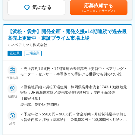
音解析・水中音響解析といった各種シミュレーションを行い、得
上、当社規定により決定します。具体的な金額は、採用選考合格
務、1時間単位の有給、男女問わない育休取得、「くるみん」「え
応募依頼する
られた結果を試験データと照合し妥当性を検証します。解析の過
気になる
後に採用内定通知書にてお伝えします。■昇給：年1回（4月）■賞
るぼし」認定など働きやすさも充実しており、社員が”東光高岳で
（エージェントサービス）
程では、仮説を立てて検証する論理思考やデータ分析力が重要と
与：年2回（6月、12月）賃金はあくまでも目安の金額であり、選
働き続けたい”と感じられる環境を整えています。
なります。また、電気回路設計の補助や図面作成にも携わり、
考を通じて上下する可能性があります。月給(月額)は固定手当を含
CADを使った設計作業を担当します。プロジェクト進行に伴い、
めた表記です。
変更の範囲：会社の定める業務
現地での動作確認や運用調整に参加する場面もあり、機器動作を
【浜松・袋井】開発企画・開発支援※14期連続で過去最
理解したうえで関係者と調整を行うコミュニケーション力が求め
高売上更新中・東証プライム市場上場
られます。試験・解析・シミュレーション・設計補助まで一連の
工程を経験しながら、将来的に設計や現地調整を担う技術者へと
ミネベアミツミ株式会社
成長していく役割です。
正社員
上場企業
■業務の魅力：物理現象を扱う独自性の高い技術領域で、解析から
設計補助まで幅広く経験できます。未知の領域を学ぶ探究心を発
～売上高約1.5兆円・14期連続過去最高売上更新中・ベアリング・
揮でき、実機データとシミュレーションを突き合わせて理解を深
モーター・センサー・半導体まで手掛ける世界でも例のない総合
めるプロセスは、技術者としての成長に直結します。防衛分野の
仕事内容
精密部品メーカー～
重要案件に携わり、海の安全を支える社会的意義を実感できる点
◆採用背景:
＜勤務地詳細＞浜松工場住所：静岡県袋井市浅名1743-1 勤務地最
も魅力です。
現在、同社は14期連続で最高売上を更新しています。この成長マ
寄駅：JR東海道本線／袋井駅受動喫煙対策：屋内全面禁煙
ーケットで、2029年に売上高2.5兆円、営業利益2,500億円を目標
勤務地
■働く環境：特機システム事業部 次世代ソーナーシステム部には
【最寄り駅】
としており技術開発部門における開発活動の支援体制強化のため
31名が所属し、ベテランと若手が協働するバランスの良い組織で
袋井駅、愛野駅(静岡県)
の増員募集です。
す。専門性を段階的に習得できるOJT体制が整っています。
＜予定年収＞550万円～900万円＜賃金形態＞月給制補足事項無し
◆職務概要：
＜賃金内訳＞月額（基本給）：240,000円～450,000円＜月給＞
■キャリアパス：試作段階で水中音響・解析技術を習得した後、顧
当社における開発テーマに対し、初期段階から方向性に関与し、
給与
240,000円～450,000円＜昇給有無＞有＜残業手当＞有＜給与補足
客運用向けソーナーシステムの開発・製造へとステップアップし
開発諸活動への支援を行います。（開発活動自体は別チームが行
＞※上記はあくまで想定年収であり、ご年齢／スキル／ご経験を鑑
ます。将来はハードウェア設計や現地調整を担う中核メンバーと
います）