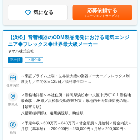
※21年～25年平均実績）■昇給：年1回賃金はあくまでも目安の金
■業務の特徴について：
額であり、選考を通じて上下する可能性があります。月給(月額)は
応募依頼する
・当社は自動車照明機器で世界トップのシェアを持っており、当
気になる
固定手当を含めた表記です。
（エージェントサービス）
社の製品は様々な自動車メーカー、二輪車メーカーで搭載いただ
いております。街中で目にする車に自身が携わった製品が搭載さ
れているのを見た時には非常にやりがいを感じることができま
す。
【浜松】音響機器のODM製品開発における電気エンジ
・ランプは自動車の四隅に設置されており、自動運転には欠かせ
ニア◆フレックス◆世界最大級メーカー
ない側面や背後の感知に関しても、センサを設置する上で非常に
有効な場所となります。当社では、高精度なLiDARや全天候カメ
ヤマハ株式会社
ラの開発でレベル4以上の自動運転（いわゆる完全自動運転）に対
正社員
上場企業
応できるセンシングを目標に開発を進めております。
・当社は自動車のランプだけでなく、信号機などもグループで開
発しています。自動運転においては見通しが悪い道路において、
～東証プライム上場・世界最大級の楽器メーカー／フレックス制
道路側にセンサを設置することで、さらなる安全性を確保がで
度あり／年間休日125日／福利厚生◎～
き、すでに実証実験も進められております。
仕事内容
■業務概要：
＜勤務地詳細＞本社住所：静岡県浜松市中央区中沢町10-1 勤務地
■『KOITO』の強み・魅力：
音響機器のODM製品開発において、即戦力としてご活躍いただけ
最寄駅：JR線／浜松駅受動喫煙対策：敷地内全面禁煙変更の範
常に世界をリードする技術を生み出し、一歩先の先進技術開発に
る電気エンジニアを募集します。
勤務地
囲：会社の定める事業所
力を入れている会社です！自動車用照明器のリーディングカンパ
【最寄り駅】
ヤマハの音響機器事業は、AV機器や音楽制作機器といったコンシ
ニーとして業界を牽引し、常に最先端の技術革新を実現。2007年
八幡駅(静岡県)、遠州病院駅、助信駅
ューマー製品から、業務用音響機器、通信ネットワーク機器、音
LEDヘッドランプの量産化、2012年ADB（Adaptive Driving
声コミュニケーション機器に至るまで、幅広い分野で展開してい
＜予定年収＞600万円～843万円＜賃金形態＞月給制＜賃金内訳＞
Beam）。2014年LED1灯式 バイ・ファンクション プロジェクタ
ます。当社では、これらの分野における製品競争力をさらに高め
月額（基本給）：290,000円～430,000円＜月給＞290,000円～
の量産化等、世界発・日本発といった先進技術を成功させていま
るため、音響機器のODM製品開発においても、革新的な技術と高
給与
430,000円＜昇給有無＞有＜残業手当＞有＜給与補足＞※年齢・学
す。また、国内自動車ランプの会社ではいち早く海外に目を向
品質を両立した製品づくりを推進しています。