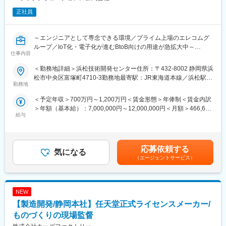
正社員
～エンジニアとして専念できる環境／プライム上場のエレコムグ
ループ／IoT化・電子化が進むBtoB向けの用途が急拡大中～
仕事内容
■業務内容：
＜勤務地詳細＞浜松技術開発センター住所：〒432-8002 静岡県浜
SSD、USB、SDカードなど自社ストレージ製品の新規企画から量
松市中央区富塚町4710-3勤務地最寄駅：JR東海道本線／浜松駅受
産までの製品開発全体を台湾現地駐在スタッフと連携を図りなが
勤務地
動喫煙対策：その他（屋内禁煙（屋外喫煙可能場所あり））
らリードいただきます。
＜予定年収＞700万円～1,200万円＜賃金形態＞年俸制＜賃金内訳
＞年額（基本給）：7,000,000円～12,000,000円＜月額＞466,666
【具体的には】
給与
円～800,000円（15分割）＜昇給有無＞有＜残業手当＞無＜給与
・SSD／USB／SD製品の自社企画、PRD（製品要求仕様書）作
補足＞■年収は目安となり、選考を通じて変更の可能性がありま
成
す。■賞与年2回：3.5ヶ月～5.0ヶ月（職位により異なる）■昇給年
・市場／技術トレンド調査に基づいた製品ポートフォリオ構築
1回賃金はあくまでも目安の金額であり、選考を通じて上下する可
・社内FW／HW／評価チームとの仕様・スケジュール調整(台湾現
応募依頼する
気になる
能性があります。月給(月額)は固定手当を含めた表記です。
地駐在スタッフと連携)
（エージェントサービス）
・製品ライフサイクル管理（市場導入～改版・EOL対応）
・海外開発パートナーとの技術・進捗連携
NEW
＼＼本求人の魅力／／
当社の強みは、製品開発～生産までの一貫した技術の蓄積と向上
【製造開発/静岡本社】任天堂正式ライセンスメーカー/
にあります。社会インフラや大型生産設備をはじめとする長期間
ものづくりの現場監督
の使用・安定稼働を求めるお客様からのニーズに応え、高い信頼