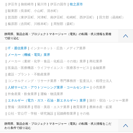
伊豆市
御前崎市
菊川市
伊豆の国市
牧之原市
駿東郡（長泉町、小山町、清水町）
賀茂郡（東伊豆町、河津町、南伊豆町、松崎町、西伊豆町）
田方郡（函南町）
榛原郡（吉田町、川根本町）
周智郡（森町）
静岡県、製品企画・プロジェクトマネージャー（電気）の転職・求人情報を業種
で絞り込む
IT・通信業界
インターネット・広告・メディア業界
メーカー（機械・電気）業界
メーカー（素材・化学・食品・化粧品・その他）業界
商社業界
医薬品・医療機器・ライフサイエンス・医療系サービス
金融業界
建設・プラント・不動産業界
コンサルティング・リサーチ業界・専門事務所・監査法人・税理士法人
人材サービス・アウトソーシング業界・コールセンター
小売業界
外食産業・飲食業界
運輸・物流業界
エネルギー（電力・ガス・石油・新エネルギー）業界
旅行・宿泊・レジャー業界
警備・清掃業界
理容・美容・エステ業界
教育業界
農林水産・鉱業
公社・官公庁・学校・研究施設
冠婚葬祭業界
その他
静岡県、製品企画・プロジェクトマネージャー（電気）の転職・求人情報をこだ
わり条件で絞り込む