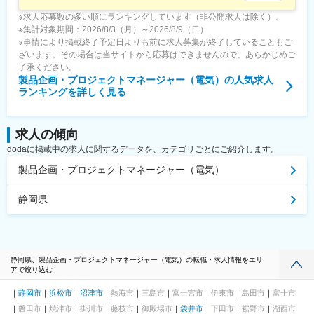
※求人応募数の多い順にランキングしています（非公開求人は除く）。
※集計対象期間：2026/8/3（月）～2026/8/9（日）
※事情により掲載終了予定日よりも前に求人募集が終了していることもご
ざいます。その場合は当サイトから応募はできませんので、あらかじめご
了承ください。
製品企画・プロジェクトマネージャー（電気）
の人気求人
ランキングを詳しく見る
求人の傾向
dodaに掲載中の求人に関するデータを、カテゴリごとにご紹介します。
製品企画・プロジェクトマネージャー（電気）
静岡県
静岡県、製品企画・プロジェクトマネージャー（電気）の転職・求人情報をエリ
アで絞り込む
静岡市
浜松市
沼津市
熱海市
三島市
富士宮市
伊東市
島田市
富士市
磐田市
焼津市
掛川市
藤枝市
御殿場市
袋井市
下田市
裾野市
湖西市