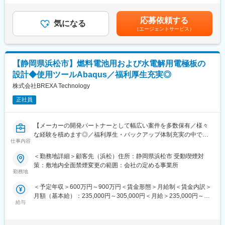
中で、次世代の電子ユニットを企画し、各カーメーカーに提案し
当等の諸手当は除いています。■諸手当：資格手当、世帯手当、住
＜積極的な事業展開＞売上高は、14期連続で過去最高売上を更新
ます。
宅手当など※各種手当は会社規定の条件がございます。■昇給：年
中です。
応募依頼する
気になる
1回■賞与：年2回賃金はあくまでも目安の金額であり、選考を通
＜総合精密部品メーカーとしての技術力＞同社は、単なる「総
（エージェントサービス）
【今回の求人の具体的なミッション・仕事内容・職務の魅力】
じて上下する可能性があります。月給(月額)は固定手当を含めた表
合」ではなく、「相い合わせる」ことを重視し、自社保有技術を
・ボディ系制御ユニット(ボディECU)の他社ベンチマークと分
記です。
融合・活用して製品を新たに創出・進化させています。2017年に
析、新規企画立案、カーメーカーへの提案
ミツミ電機と、2019年にユーシンと経営統合し自律成長とM&Aの
両輪で成長を続けており、M&Aにより、ベアリングから、モータ
【静岡県浜松市】燃料電池用および水電解用電極板の
【部・チームの人数や雰囲気】
ー、センサー、半導体、無線技術、アクセスメカニズムと、他に
設計◆使用ツールAbaqus／福利厚生充実◎
合計14名の部員が製品別に3チームに分かれて業務を行っていま
類をみない幅広い事業ポートフォリオを構築しています。
す。
株式会社BREXA Technology
年齢層は若手から年配まで幅広いですが、少人数なこともあり、
正社員
言いたいことを言えるフラットな雰囲気で仕事をしています。
■教育体制：
【メーカーの開発パートナーとして幅広い案件を多数保有／様々
入社後は1か月程度、座学を中心とした教育を行います。そこでは
な経験を積めます◎／福利厚生・バックアップ体制充実の中でキ
当社の製品知識や、システム、当社内の用語について学んでいた
仕事内容
ャリアアップが可能】
だきます。
＜勤務地詳細＞顧客先（浜松）住所：静岡県浜松市 受動喫煙対
■業務内容：
策：敷地内全面禁煙変更の範囲：会社の定める事業所
■働く環境について：
燃料電池用セパレータおよび水電解用電極版の設計
勤務地
豊富な福利厚生制度…食堂利用補助、独身寮・社宅制度、産休・
詳細は面接にて説明差し上げます
育休制度（利用実績多数あり、男性の実績もあり）、フィットネ
＜予定年収＞600万円～900万円＜賃金形態＞月給制＜賃金内訳＞
スクラブ、リフレッシュ休暇、
月額（基本給）：235,000円～305,000円＜月給＞235,000円～
■使用ツール：
看護・介護休暇、定年退職前事前研修等、人を大切にする文化が
給与
305,000円＜昇給有無＞有＜残業手当＞有＜給与補足＞※スキル経
Abaqus
強く、特に「Y-CITY」の区域は、他社には類を見ない福利厚生・
験年数を考慮し話し合いの上、優遇します。■昇給：年1回（4
職場環境整備を徹底しています。
月）■賞与：年2回（7月、12月）賃金はあくまでも目安の金額で