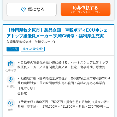
みて最終的に決定いたします。■昇給：年1回（4月）■賞与：年2
して活躍できます。
拠点内のプロジェクトリーダーやマネージャーだけでなく、他拠
回（6月、12月）※直近実績計7ヶ月分以上（業績連動方式）賃金
応募依頼する
点や社外の方とも関わりながら業務を進めて頂きます。
気になる
はあくまでも目安の金額であり、選考を通じて上下する可能性が
■企業魅力：当社はソーナー・水中音響分野で実績を持ち、需要拡
（エージェントサービス）
・開発に関する諸活動への支援
あります。月給(月額)は固定手当を含めた表記です。
大が見込まれる領域で技術開発を推進しています。長期的に専門
・新製品、事業の創出活動事務局
性を高められる技術基盤を有しています。
・新規技術調査
変更の範囲：会社の定める業務
【静岡県牧之原市】製品企画｜車載ボディECU◆シェ
◆組織構成：
アトップ級優良メーカー/矢崎G/研修・福利厚生充実
30代～50代の社員が主に活躍しております。
矢崎総業株式会社（矢崎グループ）
◆仕事の特徴とやりがい：
正社員
業種未経験歓迎
当社での開発テーマの初期段階での方向性に関与し、開発諸活動
への支援を行います。（開発活動自体は別チームが行います）
～自動車の電装化を追い風に受ける、ハーネスシェア世界トップ
◆浜松工場について：
級優良メーカー／研修制度充実／寮・社宅、食事補助、厚生施設
1986年に操業を開始した、電子機器事業部門のマザー工場とし
仕事内容
等の福利厚生充実～
て、海外の関連工場を支援する機能を果たしている工場です。マ
＜勤務地詳細＞静岡県牧之原市住所：静岡県牧之原市布引原206-1
ザー工場として、素材の研究開発／製造技術の開発／海外工場の
【募集背景】
受動喫煙対策：屋内全面禁煙変更の範囲：会社の定める事業所
支援／海外製造拠点の従業員研修をミッションとしています。そ
ボディ系制御ユニット(ボディECU)の製品企画および提案を積極
勤務地
のため、若くして海外赴任を経験できるチャンスもあります。主
【最寄り駅】
的に推進する中で、受注に繋がる企画提案力を強化するため。
要製品としては、PMステッピングモーター、特殊モーター、液晶
金谷駅
用ライティングデバイスなどがあります。就業環境／福利厚生と
【部・チームのミッション・業務概要】
＜予定年収＞500万円～750万円＜賃金形態＞月給制＜賃金内訳＞
しても、食堂／寮／社宅（複数棟）があり、独身の方もご家族持
自動車用低電圧電子製品(電子制御ユニットや電源分配/制御ボック
月額（基本給）：270,700円～411,800円＜月給＞270,700円～
ちの方も長期就業しやすい環境が整っています。
ス等)の企画提案・受注活動を行っています。車両のBEV化・SDV
給与
411,800円＜昇給有無＞有＜残業手当＞有＜給与補足＞※経験・能
化・自動運転化に伴い車内の電装アーキテクチャが変化している
力等を考慮の上、当社規定により決定します。※通勤手当、世帯手
◆同社の魅力: