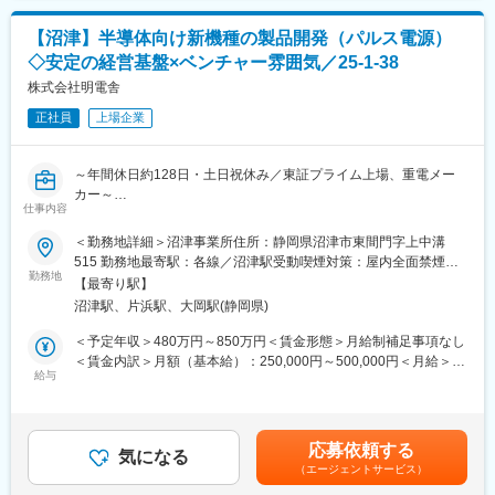
【身に着けられる知識・技術】
当を含めた表記です。
◎キーワード◎
・車両システムの企画から車両の評価まで一貫して経験を積むこ
社会人経験10年以上歓迎／社会人経験20年以上歓迎／U・Iターン
【沼津】半導体向け新機種の製品開発（パルス電源）
とができます。
歓迎／離職率5％以下／女性管理職登用実績有／産休・育休取得実
◇安定の経営基盤×ベンチャー雰囲気／25-1-38
・EVに搭載される部品の開発に必要なスキル、知識を身に着ける
績有／設立30年以上／子育てママ活躍中／土日祝休み／自動車通
ことができます。
株式会社明電舎
勤OK／社員食堂・食事補助あり／退職金あり
【環境】基本は浜松工場 二輪技術センター勤務ですが、希望によ
正社員
上場企業
り、海外駐在にもチャレンジすることができます。
変更の範囲：会社の定める業務
部内駐在実績拠点：インドネシア
～年間休日約128日・土日祝休み／東証プライム上場、重電メー
■教育体制：
カー～
OJTで業務の立ち上がりをサポートします。各自のご経験や状況
仕事内容
に応じて、社内外の研修に受講いただくことも可能です。
■業務内容：
＜勤務地詳細＞沼津事業所住所：静岡県沼津市東間門字上中溝
その他、以下のような研修・教育があります。
当社の新事業である、半導体業界向けパルス電源新機種の基礎技
515 勤務地最寄駅：各線／沼津駅受動喫煙対策：屋内全面禁煙変
・全社教育：役職者研修、部門別研修 等
術開発、製品開発をお任せします。要求仕様達成に向けてパルス
勤務地
更の範囲：会社の定める事業所
・自己研鑽プログラム：英会話やプログラミング、業務で必要な
【最寄り駅】
電源の実現に必要な技術開発に取り組む、研究開発業務です。
知識、ビジネススキルなどの講座を多数用意しております。従業
沼津駅、片浜駅、大岡駅(静岡県)
員価格で安価で受講することができます。
■詳細：
＜予定年収＞480万円～850万円＜賃金形態＞月給制補足事項なし
・パルス電源主回路の電気回路設計及び評価、部品選定及び図面
＜賃金内訳＞月額（基本給）：250,000円～500,000円＜月給＞
■スズキでの業務のやりがい：
作成
給与
250,000円～500,000円＜昇給有無＞有＜残業手当＞有＜給与補足
電動二輪車の開発初期から量産まで一貫してかかわることがで
・客先での組み合わせ評価実施
＞※上記年収は想定される残業代を含んだ金額です※経験、年齢の
き、自ら設計した車両に乗っての評価も実施します。社内外の研
考慮の上同社規定により決定します■昇給：年1回（4月）■賞与：
修制度も充実しており、入社後もさらに知見を得ていくことが可
■組織：
年2回（6月、12月）※業績による賃金はあくまでも目安の金額で
能です。
応募依頼する
製品技術研究所の、プロダクトデザイン部に属しています。主な
気になる
あり、選考を通じて上下する可能性があります。月給(月額)は固定
（エージェントサービス）
ミッションは下記２点であり、今回の募集は（2）の役割を期待し
手当を含めた表記です。
変更の範囲：本文参照
ています。