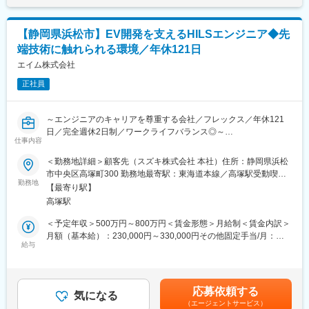
総合職の場合は、3種類の勤務区分（国内・海外転勤、国内のみ、
地域限定）がございます。いずれも、管理職や上級職へのキャリ
■キャリアパス：
アパスがあり、働き方やライフイベントに合わせて、総合職や地
【静岡県浜松市】EV開発を支えるHILSエンジニア◆先
将来的に様々なキャリアパスを選択できます。
域総合職へ変更することができます。
・経験分野のスペシャリスト
端技術に触れられる環境／年休121日
・技術分野を変更し（ソフトウェアや機械等）、チームをマネジ
変更の範囲：会社の定める業務
エイム株式会社
メントし顧客の課題を解決するソリューションエンジニア
・トーテックグループの各署と協力しながら、モノづくりにおけ
正社員
る様々な手法を顧客に提案できるコンサルエンジニア
～エンジニアのキャリアを尊重する会社／フレックス／年休121
■当社の特徴：
日／完全週休2日制／ワークライフバランス◎～
名古屋を拠点に設立し、官公庁や医療機関や民間企業のソフトウ
仕事内容
ェア設計・開発で事業の大きな支柱を築きSI企業に躍進してきま
■業務内容：
した。後に大手メーカーを中心として機械や電気、組込ソフトの
＜勤務地詳細＞顧客先（スズキ株式会社 本社）住所：静岡県浜松
電動化が進む自動車開発の最前線でHILS（Hardware-in-the-Loop
技術支援による設計開発の大きな成長にて更なる飛躍を実現しま
市中央区高塚町300 勤務地最寄駅：東海道本線／高塚駅受動喫煙
Simulation）構築・運用に携わっていただけるエンジニアを募集
した。リーマンショックやコロナショックなど色々なこともある
勤務地
対策：屋内全面禁煙
【最寄り駅】
します。HILSの専門性を活かし、テスト自動化・効率化や事業提
中で、堅実な経営と着実な事業所拡大で全国的に規模を拡大さ
高塚駅
案などにも挑戦できるポジションです。
せ、ここまで成長。過去10年以上黒字経営を続けています。
＜予定年収＞500万円～800万円＜賃金形態＞月給制＜賃金内訳＞
■業務詳細：
変更の範囲：会社の定める業務
月額（基本給）：230,000円～330,000円その他固定手当/月：
◇顧客連携・プロジェクト推進
給与
60,000円～90,000円＜月給＞290,000円～420,000円＜昇給有無
└HILSシステムの要件定義、仕様検討、テスト計画の策定
＞有＜残業手当＞有＜給与補足＞※年収は希望を最大限考慮し、経
└委託先との進捗管理、定例報告、課題解決提案
験・スキルに応じて査定します。■その他固定手当内訳：・職能
└将来的な新規顧客開拓・技術提案・事業拡大に向けた企画業務
給：20,000円～50,000円／月・勤務地手当：30,000円／月・生活
応募依頼する
◇HILSシステム構築・運用
気になる
手当：10,000円／月■昇給：年1回（6月）■賞与：年2回（夏季8
（エージェントサービス）
└ECU接続用の模擬基板の作製、HILS環境の構築