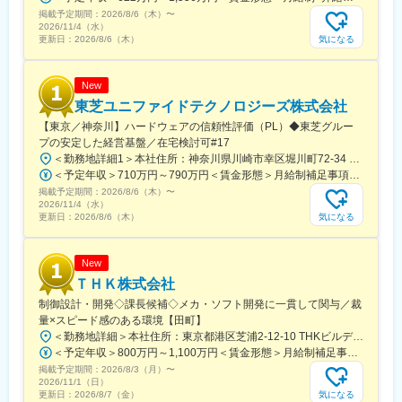
掲載予定期間：
2026/8/6（木）
〜
二輪車事業：国内外の二輪車レースで数多くの実績を積んできた
2026/11/4（水）
スズキ。世界最高峰の舞台での挑戦を通じて研鑽した技術は、市
気になる
更新日：
2026/8/6（木）
販車にも生かされています。小さな50ccスクーターからビッグバ
イクまで、様々なニーズに合う製品を世界中に届けています。
New
東芝ユニファイドテクノロジーズ株式会社
変更の範囲：本文参照
【東京／神奈川】ハードウェアの信頼性評価（PL）◆東芝グルー
プの安定した経営基盤／在宅検討可#17
＜勤務地詳細1＞本社住所：神奈川県川崎市幸区堀川町72-34 ラゾーナ川崎東芝ビル7F受動喫煙対策：屋内全面禁煙＜勤務地詳細2＞顧客先（神奈川県）住所：神奈川県 受動喫煙対策：屋内全面禁煙＜勤務地詳細3＞顧客先（東京都）住所：東京都 受動喫煙対策：屋内全面禁煙変更の範囲：会社の定める事業所
＜予定年収＞710万円～790万円＜賃金形態＞月給制補足事項なし＜賃金内訳＞月額（基本給）：366,700円～408,800円＜月給＞366,700円～408,800円＜昇給有無＞有＜残業手当＞有＜給与補足＞※経験、年齢、能力等を考慮の上、当社規定により決定します。・想定年収には時間外手当（平均月20時間）、住宅費補助（独身・賃貸）を想定した手当を含む・業績連動型賞与のため、中間値の業績評価で算定・実際の賞与支給額は評定期間中の在籍日数、当該期の会社業績、個人の賞与考課によって変動します賃金はあくまでも目安の金額であり、選考を通じて上下する可能性があります。月給(月額)は固定手当を含めた表記です。
掲載予定期間：
2026/8/6（木）
〜
2026/11/4（水）
気になる
更新日：
2026/8/6（木）
New
ＴＨＫ株式会社
制御設計・開発◇課長候補◇メカ・ソフト開発に一貫して関与／裁
量×スピード感のある環境【田町】
＜勤務地詳細＞本社住所：東京都港区芝浦2-12-10 THKビルディング勤務地最寄駅：ＪＲ線／田町駅受動喫煙対策：屋内全面禁煙変更の範囲：会社の定める事業所
＜予定年収＞800万円～1,100万円＜賃金形態＞月給制補足事項無し＜賃金内訳＞月額（基本給）：400,000円～550,000円＜月給＞400,000円～550,000円＜昇給有無＞有＜残業手当＞無＜給与補足＞※上記はあくまで参考です。ご経験やご年齢を鑑み変動する可能性がございます。※別途1日当たり250円の食事手当が出勤日数分支給されます。■賞与：4.14ヶ月（過去3年実績平均）■給与改定サイクル：年1回賃金はあくまでも目安の金額であり、選考を通じて上下する可能性があります。月給(月額)は固定手当を含めた表記です。
掲載予定期間：
2026/8/3（月）
〜
2026/11/1（日）
気になる
更新日：
2026/8/7（金）