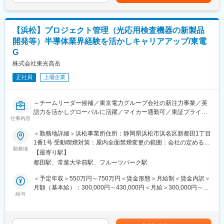
月・冬季12月）賃金はあくまでも目安の金額であり、選考を通じ
└Simulinkモデルの開発・修正
て上下する可能性があります。月給(月額)は固定手当を含めた表記
└HILSによる試験実施、データ解析、不具合特定・対策検討
です。
└テスト自動化ツールの導入・運用
【浜松】プロジェクト管理（光応用検査機器の新製品
開発等）半導体業界経験を活かしキャリアアップ/東電
■実働体制・サポート体制：
G
◇HILS分野に精通した社内エンジニアから、実践的な知見・支援
を受けながら業務に取り組めます。
株式会社東光高岳
◇お客様対応やトラブル時も、現場に根ざしたアドバイスでスピ
正社員
上場企業
ーディーな解決が可能です。
■仕事の魅力・やりがい：
～チームリーダー候補／東京電力グループ会社の新注力事業／英
◇EV開発の中核を担うHILS領域で、要件定義から試験・評価・改
語力を活かしグローバルに活躍／マイカー通勤可／東証プライム
善提案まで一貫して携わることができます。
仕事内容
上場／年休129日など福利厚生充実／タイムシフト制度有りで
◇最先端のHILSツール（dSPACE、CANoe、Simulink等）を駆使
WLB充実～
し、実車を使わずに効率的な開発を実現する先端技術に触れられ
＜勤務地詳細＞浜松事業所住所：静岡県浜松市浜名区新都田1丁目
る環境です。
1番1号 受動喫煙対策：屋内全面禁煙変更の範囲：会社の定める事
■業務概要：
勤務地
◇将来的には、顧客提案や事業企画にも関与できるなど、エンジ
業所（リモートワーク含む）
【最寄り駅】
自社開発の三次元計測技術を用いた検査装置プロジェクトの主担
ニアとしての技術力とビジネス視点の両方を磨けるポジションで
都田駅、常葉大学前駅、フルーツパーク駅
当として、開発設計やプロジェクト管理をリード。国内外の顧客
す。
対応から要件定義、原価見積、納入先での装置立ち上げまで一貫
＜予定年収＞550万円～750万円＜賃金形態＞月給制＜賃金内訳＞
して携わります。
■歓迎条件：
月額（基本給）：300,000円～430,000円＜月給＞300,000円～
海外顧客が多く最先端の半導体プロジェクトの要件定義から納品
給与
別途記載の必須条件と併せ、以下経験等のお持ちの方は歓迎で
430,000円＜昇給有無＞有＜残業手当＞有＜給与補足＞■昇給：年
まで一貫して担当するため、一気通貫の専門スキルを磨くことが
す。
1回■賞与：年2回（4.5ヶ月分／3年間平均）・賃金は目安の金額
できる環境です。
◇要求定義、仕様検討の経験
であり、選考を通じて上下する可能性があります。賃金はあくま
◇テスト自動化の経験
でも目安の金額であり、選考を通じて上下する可能性がありま