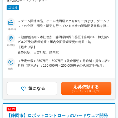
株式会社キーズファクトリー
性と耐久性に拘った製品力により産業機器向けSSD販売台数国内
トップクラスの実績に繋がっています。
正社員
～ゲーム関連商品、ゲーム機周辺アクセサリーおよび、ゲームソ
フトの企画・開発・販売を行っている当社の製造開発業務を担っ
仕事内容
ていただきます～
＜勤務地詳細＞本社住所：静岡県静岡市葵区末広町83-1 和光第5
※業務内容詳細はこちら https://keysfactory.studio.site/recruitN
ビル2F受動喫煙対策：屋内全面禁煙変更の範囲：無
勤務地
【最寄り駅】
■業務概要：
新静岡駅、日吉町駅、静岡駅
「ものづくりの現場監督」的ポジションで、実務・現場判断が多
く、技術とマネジメントの両立が求められます！
＜予定年収＞350万円～600万円＜賃金形態＞月給制＜賃金内訳＞
月額（基本給）：190,000円～250,000円その他固定手当/月：
〇商品アイディアの実現化
給与
10,000円～140,000円＜月給＞200,000円～390,000円＜昇給有無
〇商品仕様・製造方法の立案・実行
＞有＜残業手当＞有＜給与補足＞昇給：年1回 (例年4月、随時)賞
〇試作・評価・改良の推進
与(インセンティブ)：(例年10月支給) ※実績による賃金はあくま
〇品質基準の策定および品質保証体制の構築
でも目安の金額であり、選考を通じて上下する可能性がありま
応募依頼する
〇生産工程設計、コスト管理、スケジュール管理
気になる
す。月給(月額)は固定手当を含めた表記です。
（エージェントサービス）
〇国内外協力会社との折衝・技術調整・関係構築
〇コストダウン、納期短縮に向けた研究開発および改善活動
■職務詳細：
NEW
・商品アイディアの具現化に向け、仕様設計から量産立ち上げま
【静岡市】ロボットコントローラのハードウェア開発
でを一貫して担当します。コスト・品質・納期など多角的な視点