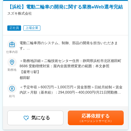
す。月給(月額)は固定手当を含めた表記です。
【浜松】電動二輪車の開発に関する業務※Web選考完結
変更の範囲：会社の定める業務
■同社の強み
スズキ株式会社
◎業界安定性
当社が扱うロボットは汎用性が非常に高いのも特徴です。顧客の
業界は多岐に亘り、自動車、電機、半導体、食品、医薬品、化
正社員
上場企業
学、機械など、様々な業界に広がっています。特定の業界に依存
していないため、経済激動の時代
を生き抜くことができます。また、省エネ・省コストを追い風に
電動二輪車用のシステム、制御、部品の開発を担当いただきま
直近10年で売上、従業員共に2倍と急成長を遂げています。
す。
仕事内容
◎環境への配慮
■具体的には：
＜勤務地詳細＞二輪技術センター住所：静岡県浜松市北区都田町
主力製品の1つである「ロボシリンダ」は、これまで工場で使われ
・EVシステムの企画、設計
8686 受動喫煙対策：屋内全面禁煙変更の範囲：本文参照
てきた空圧機器と置き換えることで、電気代を1/3～1/10程度に抑
・車両制御設計、適合、評価
勤務地
えることができます。電気代が少なくて済むため、CO2排出量を
【最寄り駅】
・バッテリパック、DCDCコンバータ、充電器の技術開発
抑えることができる、ということでもあり、大変環境にやさしい
都田駅
【変更の範囲：会社の定める業務】
製品です。
＜予定年収＞600万円～1,000万円＜賃金形態＞日給月給制＜賃金
■採用背景：
内訳＞月額（基本給）：294,000円～400,000円/月21日間勤務想
◎製品開発力
世界的にカーボンニュートラルが叫ばれ、電動化へのシフトが加
給与
定＜想定月額＞294,000円～400,000円＜昇給有無＞有＜残業手当
新製品の開発スピード、品ぞろえの豊富さは他を圧倒すると自負
速しており、スズキはEVの開発を強化しています。一緒に二輪車
＞有＜給与補足＞■昇給：年1回（4月）■賞与：年2回（7月・12
しています。基幹部品を内製化したことで、高性能で長寿命であ
の電動化を推進できる仲間、新しい人材を求めています。
月）■モデル年収（残業代月30H込）30歳：年収760万円35歳／一
ることに加え、コストパフォーマンスに優れた製品を短納期でお
般～主任：年収760万円～920万円40歳／一般～主任：年収760万
客様に届けることができるようになりました。製品開発では特許
応募依頼する
■キャリアプラン：
気になる
円～1,000万円※確約するものではなく、最終学歴・社会人歴及び
出願を目標に掲げ、既に121件を取得、60件が出願中となってお
（エージェントサービス）
【役職】チームリーダーや係長、将来的に管理職へとキャリアア
経験スキルにより前後します。賃金はあくまでも目安の金額であ
り、新技術を導入した画期的な製品を次々と生み出しています。
ップすることができます。
り、選考を通じて上下する可能性があります。月給(月額)は固定手