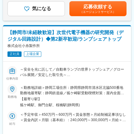
■アサイン案件について：
あり、選考を通じて上下する可能性があります。月給(月額)は固定
面接内で適性に応じて別案件のご提案を行うこともございますこ
応募依頼する
■同社の魅力：
気になる
手当を含めた表記です。
と
（エージェントサービス）
同社は世界44ヶ国に拠点を有し、世界中の完成車メーカーをお客
ご了承いただければ幸いです。
様とするグローバルサプライヤーです。主力製品のワイヤーハー
ネスは、クルマの神経や血管のようなものであり、微細かつ繊細
■当社の特徴：
な部分に関する日本の技術あるいはメーターの正確性、デザイン
【静岡市/未経験歓迎】次世代電子機器の研究開発（デ
◎安定した会社基盤として、国内・海外含め30社以上のグルー
センス等についても海外から高い評価を集めています。また、昨
プ、あらゆる業界1,000件以上の顧客群を持っています（業界トッ
ジタル回路設計）◆第2新卒歓迎/ランプシェアトップ
今HV、EV、PHV等、自動車業界は大きく変化をしていますが、
プクラスの案件保有数）
株式会社小糸製作所
動力の接続端子として当社コネクタは完成車メーカーから高い評
◎キャリアカウンセラーが自社社員として常駐し、5年後、10年
価を受けています。
後を見越した将来的なキャリア形成を行っています。
正社員
上場企業
◎事業基盤の大きさが武器となり、新規事業や成長を加速させた
変更の範囲：会社の定める業務
い事業にも積極的投資を続けることができるため、安定した経営
～安全を光に託して／自動車ランプの世界トップシェア／グロー
に繋がっています。
バル展開／安定した取引先～
仕事内容
変更の範囲：会社の定める業務
■職務内容：自動車向けランプに搭載される次世代電子機器の研究
＜勤務地詳細＞静岡工場住所：静岡県静岡市清水区北脇500番地
開発エンジニアとして、下記の業務をお任せ致します。
勤務地最寄駅：静岡鉄道線／狐ケ崎駅受動喫煙対策：屋内全面禁
・システムLSI回路設計（FPGA含む）
勤務地
煙変更の範囲：会社の定める事業所
【最寄り駅】
・画像/映像/データ処理回路設計
狐ケ崎駅、御門台駅、桜橋駅(静岡県)
・高速通信IF、画像IF
・電子機器用電源/駆動回路設計（一部アナログ含む）
＜予定年収＞450万円～600万円＜賃金形態＞月給制補足事項なし
・検査/計測/評価用アプリケーション など
＜賃金内訳＞月額（基本給）：240,000円～300,000円＜月給＞
※これまでの経験やスキル、本人希望等も考慮の上、担当業務を決
給与
240,000円～300,000円＜昇給有無＞有＜残業手当＞有＜給与補足
定いたします。
＞※年齢・経験等を考慮の上決定します。■賞与：年2回（5.4ヶ月