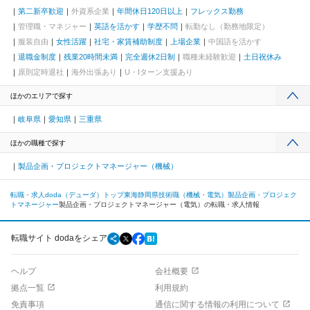
第二新卒歓迎
外資系企業
年間休日120日以上
フレックス勤務
管理職・マネジャー
英語を活かす
学歴不問
転勤なし（勤務地限定）
服装自由
女性活躍
社宅・家賃補助制度
上場企業
中国語を活かす
退職金制度
残業20時間未満
完全週休2日制
職種未経験歓迎
土日祝休み
原則定時退社
海外出張あり
U・Iターン支援あり
ほかのエリアで探す
岐阜県
愛知県
三重県
ほかの職種で探す
製品企画・プロジェクトマネージャー（機械）
転職・求人doda（デューダ）トップ
東海
静岡県
技術職（機械・電気）
製品企画・プロジェク
トマネージャー
製品企画・プロジェクトマネージャー（電気）の転職・求人情報
転職サイト dodaをシェア
ヘルプ
会社概要
拠点一覧
利用規約
免責事項
通信に関する情報の利用について