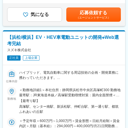
歴・経験などを考慮の上、決定いたします。■賞与：年2回（6
け、世界トップのシェアを持ち、現在では売り上げの2/3が海外で
こうした取り組みを加速させるため、ODM開発における電気設計
月・12月）※年間5.2ヶ月分（2025年度実績）■年収例：27歳：
構成されています。また、営業利益率は10％以上と安定した経営
業務および開発プロジェクトマネジメントを担う電気エンジニア
600万円、35歳：730万円、42歳：843万円賃金はあくまでも目安
を進めております。
応募依頼する
を新たに募集します。
気になる
の金額であり、選考を通じて上下する可能性があります。月給(月
（エージェントサービス）
本ポジションでは、製品要求仕様書の作成から、設計レビュー、
額)は固定手当を含めた表記です。
変更の範囲：会社の定める業務
設計検証、量産立ち上げ・量産フォローまで、製品開発の全工程
に携わり、ヤマハおよびODMパートナーの技術力を結集して製品
化をリードしていただきます。
【浜松/横浜】EV・HEV車電動ユニットの開発※Web選
考完結
■業務詳細：
◇音響製品のODM開発における電気設計業務およびプロジェクト
スズキ株式会社
マネジメント
正社員
上場企業
・製品仕様策定
・回路図・基板図のレビュー
・法規制・規格対応のサポート
ハイブリッド、電気自動車に関する周辺技術の企画・開発業務に
・設計検証の実施や製品評価計画の策定
携わっていただきます。
・開発プロジェクトマネジメント（ODM委託先の業務の管理を含
仕事内容
む）
■具体的には：
＜勤務地詳細1＞本社住所：静岡県浜松市中央区高塚町300 勤務地
・バッテリー、バッテリーパックの技術開発
最寄駅：JR東海道本線／高塚駅受動喫煙対策：屋内全面禁煙＜勤
■役割：
・リチウムイオン電池のリユース技術開発
勤務地
務地詳細2＞横浜研究所住所：神奈川県横浜市都筑区桜並木2-1 勤
・ODM製品の電気設計リーダー
【最寄り駅】
・リチウムイオン電池の劣化判定の技術開発
務地最寄駅：横浜市営地下鉄線／仲町台駅受動喫煙対策：屋内全
・ODM開発チームの品質基準の策定、製品評価計画の策定を担
高塚駅、センター南駅、新浜松駅、仲町台駅、第一通り駅、都筑
・V2X関連の技術開発
面禁煙変更の範囲：本文参照
う。
ふれあいの丘駅
・充電関連の技術開発
・ODM委託先の開発チームとコミュニケーションを取りプロジェ
【変更の範囲：会社の定める業務】
＜予定年収＞600万円～1,000万円＜賃金形態＞日給月給制＜賃金
クトを円滑に進める。
内訳＞月額（基本給）：294,000円～400,000円/月21日間勤務想
・チームの業務に関する全体観を養いつつ、幅の広い専門性を獲