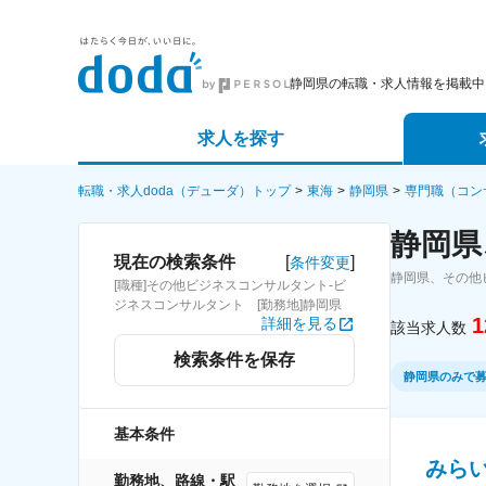
静岡県の転職・求人情報を掲載中
求人を探す
詳細条件から探す
エージェ
転職・求人doda（デューダ）トップ
東海
静岡県
専門職（コン
静岡県
新着求人から探す
スカウト
[
]
現在の検索条件
条件変更
静岡県、その他
[職種]その他ビジネスコンサルタント-ビ
求人特集から探す
パートナ
ジネスコンサルタント [勤務地]静岡県
1
詳細を見る
該当求人数
検索条件を保存
静岡県のみで
基本条件
みら
勤務地、路線・駅