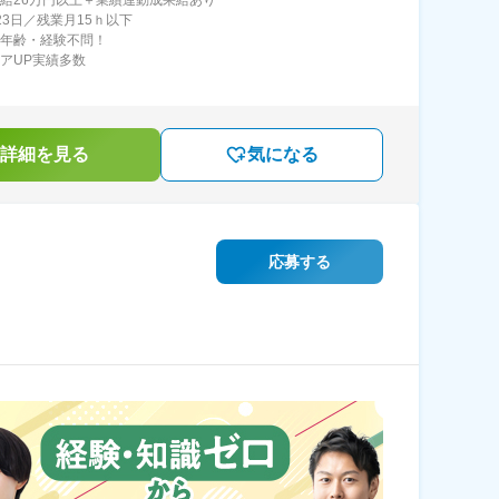
月給26万円以上＋業績連動成果給あり
23日／残業月15ｈ以下
・年齢・経験不問！
リアUP実績多数
詳細を見る
気になる
応募する