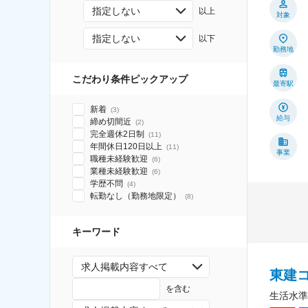
指定しない
以上
対象
指定しない
以下
勤務地
こだわり条件ピックアップ
最寄駅
新着
(
3
)
給与
締め切間近
(
2
)
完全週休2日制
(
11
)
年間休日120日以上
(
11
)
事業
職種未経験歓迎
(
6
)
業種未経験歓迎
(
6
)
学歴不問
(
4
)
転勤なし（勤務地限定）
(
8
)
キーワード
求人掲載内容すべて
東建
を含む
生活水準