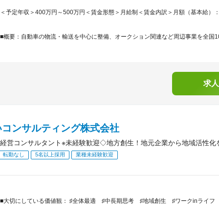
＜予定年収＞400万円～500万円＜賃金形態＞月給制＜賃金内訳＞月額（基本給）：265,7
■概要：自動車の物流・輸送を中心に整備、オークション関連など周辺事業を全国10
求人
いコンサルティング株式会社
経営コンサルタント※未経験歓迎◇地方創生！地元企業から地域活性化
転勤なし
5名以上採用
業種未経験歓迎
■大切にしている価値観： ♯全体最適 ♯中長期思考 ♯地域創生 ♯ワークinライフ