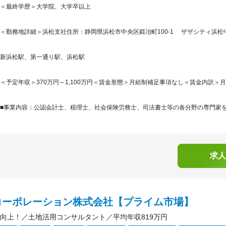
＜最終学歴＞大学院、大学卒以上
＜勤務地詳細＞浜松支社住所：静岡県浜松市中央区鍛冶町100-1 ザザシティ浜松中央館
新浜松駅、第一通り駅、浜松駅
＜予定年収＞370万円～1,100万円＜賃金形態＞月給制補足事項なし＜賃金内訳＞月額（基
■事業内容：公認会計士、税理士、社会保険労務士、司法書士等の各分野の専門家を中
求人
コーポレーション株式会社【プライム市場】
向上！／土地活用コンサルタント／平均年収819万円