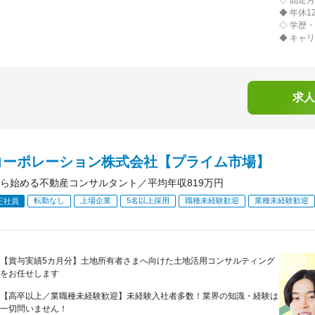
◇ 固定
◆ 年休1
◇ 学歴
◆ キャ
求人
コーポレーション株式会社【プライム市場】
ら始める不動産コンサルタント／平均年収819万円
転勤なし
上場企業
5名以上採用
職種未経験歓迎
業種未経験歓迎
正社員
【賞与実績5カ月分】土地所有者さまへ向けた土地活用コンサルティング
をお任せします
【高卒以上／業職種未経験歓迎】未経験入社者多数！業界の知識・経験は
一切問いません！