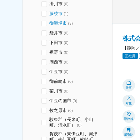
掛川市
(
0
)
藤枝市
(
1
)
御殿場市
(
3
)
袋井市
(
0
)
株式会
下田市
(
0
)
【静岡／
裾野市
(
0
)
正社員
湖西市
(
0
)
伊豆市
(
0
)
御前崎市
(
0
)
仕事
菊川市
(
0
)
伊豆の国市
(
0
)
対象
牧之原市
(
0
)
駿東郡（長泉町、小山
勤務地
町、清水町）
(
0
)
賀茂郡（東伊豆町、河津
最寄駅
町、南伊豆町、松崎町、