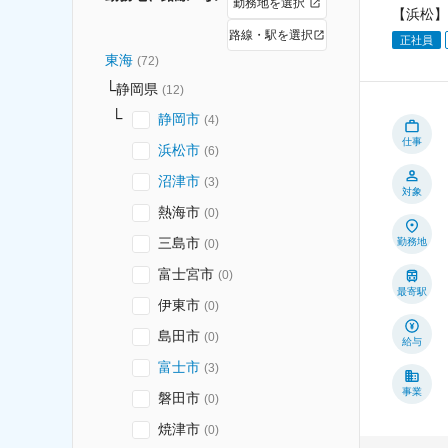
勤務地を選択
【浜松】
路線・駅を選択
正社員
東海
(
72
)
静岡県
(
12
)
静岡市
(
4
)
仕事
浜松市
(
6
)
沼津市
(
3
)
対象
熱海市
(
0
)
三島市
勤務地
(
0
)
富士宮市
(
0
)
最寄駅
伊東市
(
0
)
島田市
(
0
)
給与
富士市
(
3
)
事業
磐田市
(
0
)
焼津市
(
0
)