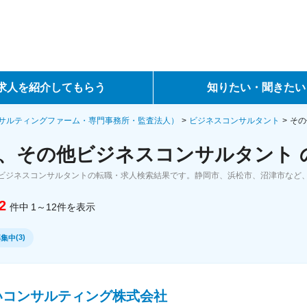
求人を紹介してもらう
知りたい・聞きたい
ントサービス
転職ノウハウ
サルティングファーム・専門事務所・監査法人）
ビジネスコンサルタント
その
、その他ビジネスコンサルタント 
サービス
データで見る転職
ビジネスコンサルタントの転職・求人検索結果です。静岡市、浜松市、沼津市など
ーエージェントサービス
コラム・インタビュー
2
件中
1～12
件
を表示
転職Q&A
(
3
)
募集中
いコンサルティング株式会社