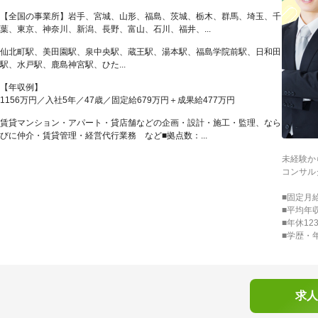
【全国の事業所】岩手、宮城、山形、福島、茨城、栃木、群馬、埼玉、千
葉、東京、神奈川、新潟、長野、富山、石川、福井、...
仙北町駅、美田園駅、泉中央駅、蔵王駅、湯本駅、福島学院前駅、日和田
駅、水戸駅、鹿島神宮駅、ひた...
【年収例】
1156万円／入社5年／47歳／固定給679万円＋成果給477万円
賃貸マンション・アパート・貸店舗などの企画・設計・施工・監理、なら
びに仲介・賃貸管理・経営代行業務 など■拠点数：...
未経験か
コンサル
■固定月
■平均年収
■年休12
■学歴・
求人