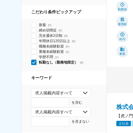
勤務地
こだわり条件ピックアップ
最寄駅
新着
(
0
)
締め切間近
(
0
)
完全週休2日制
(
8
)
給与
年間休日120日以上
(
8
)
職種未経験歓迎
(
0
)
業種未経験歓迎
(
0
)
事業
学歴不問
(
1
)
転勤なし（勤務地限定）
(
8
)
キーワード
求人掲載内容すべて
を含む
株式会
求人掲載内容すべて
【虎ノ門
を含まない
正社員