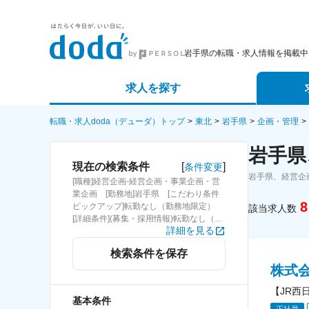
岩手県の転職・求人情報を掲載中
求人を探す
詳細条件から探す
エージェ
転職・求人doda（デューダ）トップ
東北
岩手県
企画・管理
岩手県
新着求人から探す
スカウト
[
]
現在の検索条件
条件変更
岩手県、経営企
[職種]経営企画-経営企画・事業企画・営
求人特集から探す
パートナ
業企画 [勤務地]岩手県 [こだわり条件
8
ピックアップ]転勤なし（勤務地限定）
該当求人数
[詳細条件](募集・採用情報)転勤なし（勤
詳細を見る
務地限定）
検索条件を保存
株式
【JR西
基本条件
正社員