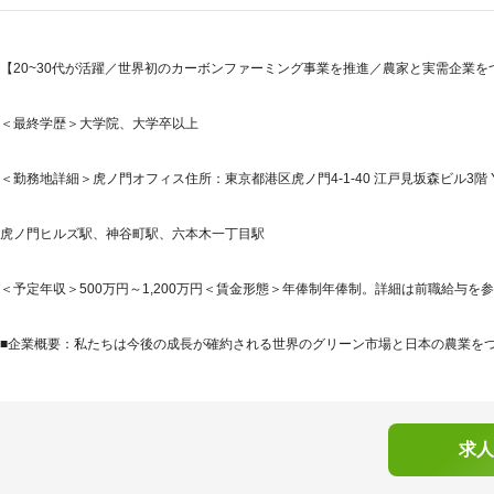
【20~30代が活躍／世界初のカーボンファーミング事業を推進／農家と実需企業
＜最終学歴＞大学院、大学卒以上
＜勤務地詳細＞虎ノ門オフィス住所：東京都港区虎ノ門4-1-40 江戸見坂森ビル3階 YAMAG
虎ノ門ヒルズ駅、神谷町駅、六本木一丁目駅
＜予定年収＞500万円～1,200万円＜賃金形態＞年俸制年俸制。詳細は前職給与を参
■企業概要：私たちは今後の成長が確約される世界のグリーン市場と日本の農業をつな
求人