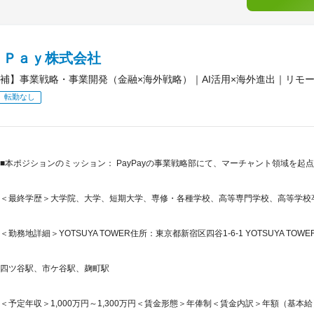
ｙＰａｙ株式会社
補】事業戦略・事業開発（金融×海外戦略）｜AI活用×海外進出｜リモート
転勤なし
■本ポジションのミッション： PayPayの事業戦略部にて、マーチャント領域を起
＜最終学歴＞大学院、大学、短期大学、専修・各種学校、高等専門学校、高等学校
＜勤務地詳細＞YOTSUYA TOWER住所：東京都新宿区四谷1-6-1 YOTSUYA TOWER
四ツ谷駅、市ケ谷駅、麹町駅
＜予定年収＞1,000万円～1,300万円＜賃金形態＞年俸制＜賃金内訳＞年額（基本給）：7,