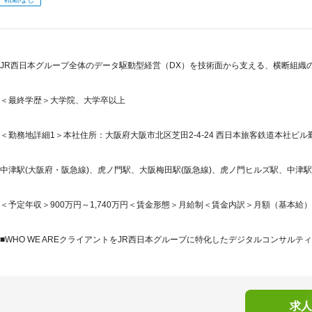
JR西日本グループ全体のデータ駆動型経営（DX）を技術面から支える、横断組織
＜最終学歴＞大学院、大学卒以上
＜勤務地詳細1＞本社住所：大阪府大阪市北区芝田2-4-24 西日本旅客鉄道本社ビル
中津駅(大阪府・阪急線)、虎ノ門駅、大阪梅田駅(阪急線)、虎ノ門ヒルズ駅、中津駅
＜予定年収＞900万円～1,740万円＜賃金形態＞月給制＜賃金内訳＞月額（基本給）：604,
■WHO WE AREクライアントをJR西日本グループに特化したデジタルコンサルティ
求人