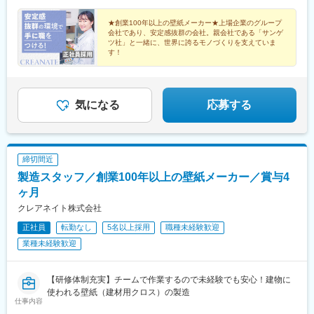
世界中に広がるユーザーの満足を得るために、同社は日本、アジ
ノ関駅」より車で10分※車・バイク通勤可
ア・米州・欧州の世界四極体制によるグローバルネットワークを
★創業100年以上の壁紙メーカー★上場企業のグループ
構築しています。製品・技術・サービスに関する様々な要望にス
会社であり、安定感抜群の会社。親会社である「サンゲ
ピーディに対応する、徹底した顧客指向の活動が、同社の信頼性
ツ社」と一緒に、世界に誇るモノづくりを支えていま
す！
を支えています。
変更の範囲：会社の定める業務
気になる
応募する
締切間近
製造スタッフ／創業100年以上の壁紙メーカー／賞与4
ヶ月
クレアネイト株式会社
正社員
転勤なし
5名以上採用
職種未経験歓迎
業種未経験歓迎
【研修体制充実】チームで作業するので未経験でも安心！建物に
使われる壁紙（建材用クロス）の製造
仕事内容