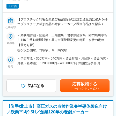
正社員
【プラスチック精密金型及び精密部品の設計製造販売に強みを持
つプラスチック成形部品の総合メーカー／医療部品まで幅広く対
仕事内容
応可能な技術力に強み】
＜勤務地詳細＞陸前高田工場住所：岩手県陸前高田市竹駒町字相
■業務内容：
川146-1 受動喫煙対策：屋内全面禁煙変更の範囲：会社の定める
自動車・産業機械・民生品・メディカル等に使用されるプラスチ
勤務地
事業所
【最寄り駅】
ック精密成形品の製造を行っております。
栃ケ沢公園駅、竹駒駅、高田病院駅
オペレーターとしてプラスチック成形業務を中心に担当していた
だきます。
＜予定年収＞300万円～540万円＜賃金形態＞月給制＜賃金内訳＞
月額（基本給）：200,000円～400,000円その他固定手当/月：
■具体的には：
給与
50,000円＜月給＞250,000円～450,000円＜昇給有無＞有＜残業手
射出成形機を使用した成形作業全般（原材料の準備、金型交換、
当＞有＜給与補足＞■賞与：年2回■昇給：年1回賃金はあくまでも
成形条件の
目安の金額であり、選考を通じて上下する可能性があります。月
セット・調整、製品品質確認、設備点検、自動・半自動成形オペ
給(月額)は固定手当を含めた表記です。
応募依頼する
レーター）、簡単な金型メンテナンス、生産工程の作成、品質管
気になる
（エージェントサービス）
理、設備や工程上のトラブル対応 等
■当社の事業内容：
～金型製作から成形、後加工まで、一貫体制でお客様に満足いた
【岩手/北上市】高圧ガスの点検作業◆半導体製造向け
だけるプラスチック成形部品を提供～
／残業平均9.5H／創業120年の老舗メーカー
プラスチック精密金型及び精密部品の設計製造販売において、今