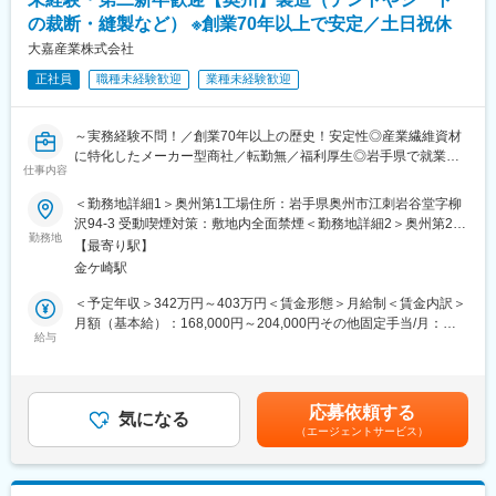
の裁断・縫製など） ※創業70年以上で安定／土日祝休
■東北工場について：2023年に創業以来最大の新工場を新設しま
した。東北工場では、本社・四国工場で扱っている真空配管（真
大嘉産業株式会社
空事業）の設計・製造と半導体製造装置メーカーから受託による
正社員
職種未経験歓迎
業種未経験歓迎
装置の組み立て（ユニット事業）を行います。
■同社について：
～実務経験不問！／創業70年以上の歴史！安定性◎産業繊維資材
【事業】同社は1984年に元教師の津金会長が設立し9名で電子部
に特化したメーカー型商社／転勤無／福利厚生◎岩手県で就業就
品の組立下請けとしてスタート、真空をコア技術とし、真空事
仕事内容
業したい方必見！～
業・ユニット事業・医療機器事業・次世代事業開発の4事業と事業
～年間休日126日で就業環境◎定着率98%！残業が少なく働き方
＜勤務地詳細1＞奥州第1工場住所：岩手県奥州市江刺岩谷堂字柳
のすそ野が広いことも特徴です。主力事業である真空事業では、
も安心～
沢94-3 受動喫煙対策：敷地内全面禁煙＜勤務地詳細2＞奥州第2工
半導体製造装置に使われる「溶接ベローズ」で世界トップクラス
勤務地
場住所：岩手県奥州市江刺岩谷堂字松長根42-2 受動喫煙対策：敷
のシェアを誇ります。その他の事業も真空技術から発展してお
【最寄り駅】
■仕事概要：
地内全面禁煙変更の範囲：会社の定める事業所
り、創業当時から積み重ねた溶接・機械加工・組立等の技術の高
金ケ崎駅
テント、シート、産業用資材、土木用資材の加工業務（裁断、縫
度化を図ってきました。多くの業種に共通するものづくりのノウ
製、仕上げ、検査、梱包など）をお任せします。
＜予定年収＞342万円～403万円＜賃金形態＞月給制＜賃金内訳＞
ハウとエンジニアリング手法を活かし、半導体・IT・医療・新時
公共性の高い製品づくりに携わることも可能ですので、社会への
月額（基本給）：168,000円～204,000円その他固定手当/月：
代のグリーンエネルギー分野等に技術や製品を提供し国内外のイ
貢献を実感しながら達成感を味わえます！
給与
7,500円＜月給＞175,500円～211,500円＜昇給有無＞有＜残業手
ノベーションを下支えしています。創業当初から売上も右肩上が
当＞有＜給与補足＞※上記の諸条件はご経験やスキルによって決定
りで推移しており、創業50周年にあたる2034年度には1000億円
■仕事内容：
します。※年収には月10日の夜勤を想定として含みます。■昇給：
の売上げを目指します。
・裁断：CADデータからダイレクトに裁断、素材に合せたカット
年1回（4月）■想定年間賞与：基本給の約5か月分■その他固定手
【社風】「BORDERLESS」「挑戦し続ける姿勢」】会社の沿革
応募依頼する
をしています。
気になる
当：地域手当7,500円■深夜手当：1,000円/時（深夜割増含）※月
と同様に、社員の挑戦を後押しし、たとえ失敗しても挑戦したこ
（エージェントサービス）
・溶着：フッ素・PVC・エコ素材など各種シート類や、他社では
10日の夜勤の場合4万円賃金はあくまでも目安の金額であり、選
と自体を称える社風です。その裏付けとして未経験の方も積極採
取扱いの少ないシート類を、熱風や高周波、超音波など様々な方
考を通じて上下する可能性があります。月給(月額)は固定手当を含
用しています。
法で溶着します。
めた表記です。
・縫製：薄い素材から厚みが1mmを超える極厚材料まで縫製。