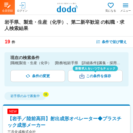
会員登録
ログイン
気になる
メニュー
岩手県、製造・生産（化学）、第二新卒歓迎
の転職・求
人検索結果
19
条件で並び替え
件
現在の検索条件
[職種]製造・生産（化学） [勤務地]岩手県 [詳細条件](募集・採用情報)第二新卒歓迎
新着求人をいつでもチェック
条件の変更
この条件を保存
岩手県
のみで募集中
NEW
【岩手／陸前高田】射出成形オペレーター◆プラスチ
ック成形メーカー
三共化成株式会社