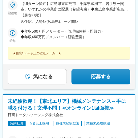
【UIターン歓迎】広島県東広島市、千葉県成田市、岩手県一関
市、いずれかの事業所に配属（希望考慮）◆東広島事業所広島県
勤務地
東広島市高屋台2-4 高屋東工業団地（アクセス）・JR山陽本線
【最寄り駅】
「白市駅」より車で約6分◆成田事業所千葉県成田市新泉13-1 野
久住駅、入野駅(広島県)、一ノ関駅
毛平工業団地（アクセス）下記駅より車で約15分・JR成田線「成
田駅」・JR成田エクスプレス、 京成電鉄スカイライナー「空港
◆年収500万円／リーダー・管理職候補（即戦力）
第2ビル駅」・京成電鉄「京成成田駅」◆一関事業所岩手県一関市
◆年収460万円／メンバー（経験豊富）
給与
東台14-25 一関東工業団地（アクセス）東北本線・大船渡線「一
ノ関駅」より車で10分※車・バイク通勤可
★創業100年以上の壁紙メーカー★
気になる
応募する
未経験歓迎！【東北エリア】機械メンテナンス～手に
職を付ける！文理不問！≪オンライン1回面接≫
日研トータルソーシング株式会社
契約社員
5名以上採用
職種未経験歓迎
業種未経験歓迎