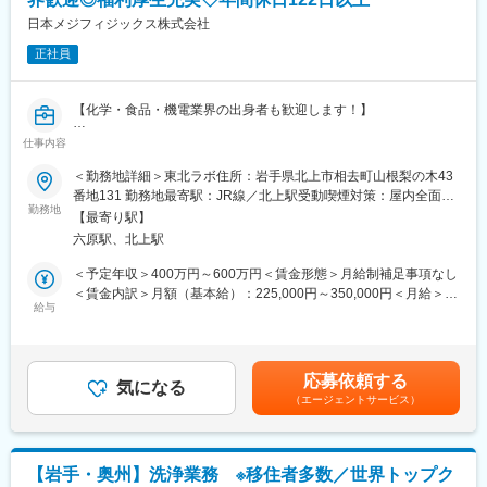
入社後は既存メンバーがフォローしますのでご安心ください。
日本メジフィジックス株式会社
■魅力：
正社員
○低い離職率：当社は、建設業界ではトップクラスの低い離職率を
誇ります。2022年度の離職者数が20名で、東洋経済オンラインが
2024年3月7日に発表した「離職者が少ない大企業ランキング」に
【化学・食品・機電業界の出身者も歓迎します！】
おいて546社中9位にランクインしました。
○業界トップ：コンクリート系の橋梁ではトップ企業（PC建協で
仕事内容
【業務内容】
のシェア率１位）であり2020年度の橋梁補修工事受注は491億円
今回は、放射性医薬品の製造職を募集します。
＜勤務地詳細＞東北ラボ住所：岩手県北上市相去町山根梨の木43
となり、PC橋と鋼橋併せた業界１位となっています。
■医薬品原料生成のための機械（サイクロン）の操作・管理
番地131 勤務地最寄駅：JR線／北上駅受動喫煙対策：屋内全面禁
■医薬品原料を合成装置にて製剤化
勤務地
煙変更の範囲：会社の定める事業所
■PCについて：
【最寄り駅】
■出荷のための包装及び梱包
PC技術は様々なメリットがあります。例えば、工期の短縮が図れ
六原駅、北上駅
■生産業務にかかる文書作成
たり、デザインでの自由も利きやすい等、無限の可能性を秘めて
■生産工程や生産業務の効率化・改良改善活動
＜予定年収＞400万円～600万円＜賃金形態＞月給制補足事項なし
います。
■製造所の管理（各種試薬や備品等の管理）
＜賃金内訳＞月額（基本給）：225,000円～350,000円＜月給＞
この可能性を実現化させる為に技術研究所では力学的／物理的／
給与
225,000円～350,000円＜昇給有無＞有＜残業手当＞有＜給与補足
科学的性質を解析することにより、新工法／新技術の開発を進め
【働き方】
＞※上記年収は各種手当込みの年収となります。■季節賞与：年2
ています。当社はPC技術を工業化したパイオニアであり、この技
下記いずれかパターンで1勤務1週間ごと（1シフト／1週間単位）
回（7月、12月）■業績賞与：年1回（3月）※会社業績及び個人業
術力は国内外で高い評価を得ています。
のローテーション勤務となります。
績のターゲット100％達成の場合支給■昇給：年1回賃金はあくま
応募依頼する
21:00～5:30・0:15～8:45・1:30～10:00・18:00～2:30・3:30～
気になる
でも目安の金額であり、選考を通じて上下する可能性がありま
■充実の手当：
（エージェントサービス）
12:00・3:00～11:30・8:00～16:30・5:30～14:00・13:00～
す。月給(月額)は固定手当を含めた表記です。
○宿泊先：現場宿泊の家賃負担なし／短期間：ホテル利用、長期
21:30・8:30～17:00・8:45～17:15
間：レオパレス等の賃貸住宅
※シフトに関する補足事項
※賃貸住宅がない場合、稀に一軒家を借りての共同生活となる場合
・出荷時間/作業内容の変更に伴い、業務上シフトがごくまれに変
あり
【岩手・奥州】洗浄業務 ※移住者多数／世界トップク
更となる場合がございます。