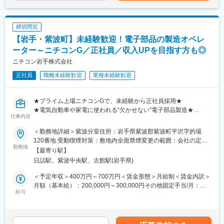
＜勤務形態１＞３班２直の場合
◇2直 14：15～0：45（所定労働時間9時間00分、休憩1時間30
分）計画残業1時間25分
締切間近
◇3直 0：30～11：00（所定労働時間9時間00分、休憩1時間30
【岩手・紫波町】未経験歓迎！電子部品の製造オペレ
分）計画残業1時間25分
ーター～ニチコンG／正社員／収入UPを目指す方も◎
＜勤務形態2＞3班3直の場合
ニチコン岩手株式会社
◇日勤 8：30～17：10（所定労働時間7時間40分、休憩1時間）
正社員
職種未経験歓迎
業種未経験歓迎
◇2直 16：35～1：05（所定労働時間7時間40分、休憩0時50
分）
◇3直 0：35～9：00（所定労働時間7時間40分、休憩0時45分）
★プライム上場ニチコンGで、未経験から正社員採用★
★電気自動車や家電に使われる“欠かせない”電子部品製造★
■働きかた
仕事内容
★年収400万円以上＆手当充実の好待遇★
年間休日について、３班２直の場合は158日、３班３直の場合は
★岩手で安定したモノづくりのキャリアを築ける★
122日となります。
＜勤務地詳細＞紫波分室住所：岩手県紫波郡紫波町平沢字的場
120番地 受動喫煙対策：敷地内全面禁煙変更の範囲：会社の定め
■職務内容：
勤務地
■福利厚生
る事業所
【最寄り駅】
アルミ電解コンデンサの製造を担っていただきます。生産自動機
通勤手当・家族手当・住宅手当・個室独身寮・資格補助制度あ
日詰駅、紫波中央駅、古館駅(岩手県)
（自動組立機、自動検査機等）オペレートし生産するものとなり
り。
ます。
＜予定年収＞400万円～700万円＜賃金形態＞月給制＜賃金内訳＞
■世界のニチコン：
月額（基本給）：200,000円～300,000円その他固定手当/月：
■アルミ電解コンデンサとは
給与
世界中に広がるユーザーの満足を得るために、同社は日本、アジ
20,000円～38,800円＜月給＞220,000円～338,800円＜昇給有無
アルミ電解コンデンサは、大容量の電気を安定供給するために、
ア・米州・欧州の世界四極体制によるグローバルネットワークを
＞有＜残業手当＞有＜給与補足＞※給与詳細は経験・能力・前職給
アルミ箔と液体（電解液）を用いて作られている、回路の安定化
構築しています。製品・技術・サービスに関する様々な要望にス
与等を踏まえて決定賃金はあくまでも目安の金額であり、選考を
に欠かせない電子部品です。
ピーディに対応する、徹底した顧客指向の活動が、同社の信頼性
通じて上下する可能性があります。月給(月額)は固定手当を含めた