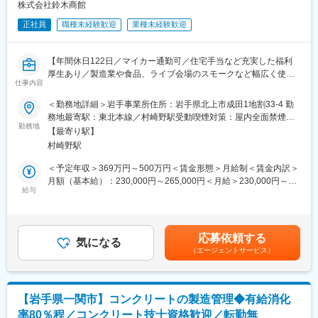
後ますます皆様より信頼され必要とされる企業としてあり続ける
株式会社鈴木商館
ため技術革新に果敢に挑戦し、全社一丸となって進化を続けてい
正社員
職種未経験歓迎
業種未経験歓迎
きます。
変更の範囲：無
【年間休日122日／マイカー通勤可／住宅手当など充実した福利
厚生あり／製造業や食品、ライブ会場のスモークなど幅広く使わ
仕事内容
れるガス製品】
＜勤務地詳細＞岩手事業所住所：岩手県北上市成田1地割33-4 勤
■こんな方にオススメ！
務地最寄駅：東北本線／村崎野駅受動喫煙対策：屋内全面禁煙変
・手に職をつけて技術者として働きたい！
勤務地
更の範囲：会社の定める事業所
【最寄り駅】
・ワークライフバランスの取れた環境で長期的に活躍したい！
村崎野駅
■業務内容：
＜予定年収＞369万円～500万円＜賃金形態＞月給制＜賃金内訳＞
半導体製造に使用する高圧ガス役務契約に基づき作業を行って頂
月額（基本給）：230,000円～265,000円＜月給＞230,000円～
きます。具体的には下記業務をお任せ致します。
給与
265,000円＜昇給有無＞有＜残業手当＞有＜給与補足＞※上記は月
額給与+賞与+各種手当(家族・住宅)を含んだモデル年収です。経
（1）日常点検
験・スキルを考慮し決定します。※等級により成果給有■昇給：年
…1日に数回、機械につながれているガスの漏れがないか、ガス切
1回（平均1000～3000円UP）■賞与：年2回(昨年実績6.25か月、
応募依頼する
れがないか等の安全点検を行っていただきます
気になる
一昨年実績5.4か月)賃金はあくまでも目安の金額であり、選考を
（エージェントサービス）
（2）タンクローリー車の受入作業
通じて上下する可能性があります。月給(月額)は固定手当を含めた
…構内に入ってきたガスが入っているタンクローリー車から工場
表記です。
の中にあるタンクの入れ物に移し替える作業です。規則上、立ち
合いが必要な業務ですが、実際に作業を行っていただくことはほ
【岩手県一関市】コンクリートの製造管理◆有給消化
ぼありません
率80％程／コンクリート技士資格歓迎／転勤無
（3）Ｃ/Ｃ（シリンダーキャビネット）内ガス交換作業