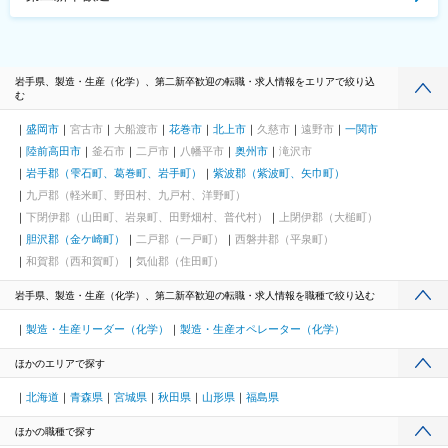
岩手県、製造・生産（化学）、第二新卒歓迎の転職・求人情報をエリアで絞り込
む
盛岡市
宮古市
大船渡市
花巻市
北上市
久慈市
遠野市
一関市
陸前高田市
釜石市
二戸市
八幡平市
奥州市
滝沢市
岩手郡（雫石町、葛巻町、岩手町）
紫波郡（紫波町、矢巾町）
九戸郡（軽米町、野田村、九戸村、洋野町）
下閉伊郡（山田町、岩泉町、田野畑村、普代村）
上閉伊郡（大槌町）
胆沢郡（金ケ崎町）
二戸郡（一戸町）
西磐井郡（平泉町）
和賀郡（西和賀町）
気仙郡（住田町）
岩手県、製造・生産（化学）、第二新卒歓迎の転職・求人情報を職種で絞り込む
製造・生産リーダー（化学）
製造・生産オペレーター（化学）
ほかのエリアで探す
北海道
青森県
宮城県
秋田県
山形県
福島県
ほかの職種で探す