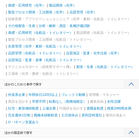
基礎・応用研究（化学）
製品開発（化学）
製造プロセス開発・工法開発（化学）
品質管理（化学）
技術営業・アプリケーションエンジニア（化学・素材・化粧品・トイレタリー）
その他製造・生産
分析・解析・測定・各種評価試験
基礎・応用研究（化粧品・トイレタリー）
製品開発（化粧品・トイレタリー）
製造プロセス開発・工法開発（化粧品・トイレタリー）
生産管理（化学・素材・化粧品・トイレタリー）
品質管理（化粧品・トイレタリー）
品質保証・監査・化学法規（化学）
品質保証・監査・薬事（化粧品・トイレタリー）
テクニカルサポート（技術系サポート職）
製造・生産（化粧品・トイレタリー）
工場長（化学・素材・化粧品・トイレタリー）
ほかのこだわり条件で探す
外資系企業
年間休日120日以上
フレックス勤務
管理職・マネジャー
英語を活かす
学歴不問
転勤なし（勤務地限定）
服装自由
女性活躍
社宅・家賃補助制度
上場企業
中国語を活かす
退職金制度
残業20時間未満
完全週休2日制
職種未経験歓迎
土日祝休み
原則定時退社
海外出張あり
U・Iターン支援あり
ほかの固定給で探す