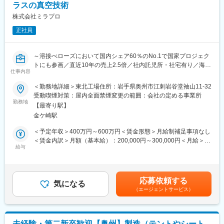
ラスの真空技術
大幅にシフトが変わる訳ではなく、基本的には提示させて頂いて
おりますシフトから30分単位で変更となります。
株式会社ミラプロ
変更の範囲：会社の定める業務
正社員
【やりがい】
出荷された薬は、その日の内に患者さんに投与され検査が行われ
ます。その検査結果は癌の早期発見につながり、治療方針の決定
～溶接べローズにおいて国内シェア60％のNo.1で国家プロジェク
に大きな影響を及ぼします。質の高い製品を作ることができれ
トにも参画／直近10年の売上2.5倍／社内託児所・社宅有り／海外
ば、より多くの方が救われることになる、やりがいを感じられる
仕事内容
にも進出する成長企業～
仕事です。
＜勤務地詳細＞東北工場住所：岩手県奥州市江刺岩谷堂袖山11-32
■担当業務：主力製品となる「ベローズ」や「真空配管」をはじめ
受動喫煙対策：屋内全面禁煙変更の範囲：会社の定める事業所
【放射性医薬品とは】
とする、真空関連部品の洗浄を行います。お客様のご要望に応じ
勤務地
ごく弱い放射線を出す成分を含んだ薬のことです。診断や治療に
【最寄り駅】
て、超音波洗浄・精密洗浄を実施し、真空環境での使用に適した
使われ、体の中に入ると、特定の臓器や病気の場所に集まるよう
金ケ崎駅
製品の清浄度を確保しています。
に作られており、診断では、集まった場所から出る放射線をカメ
＜具体的な業務の流れ＞
＜予定年収＞400万円～600万円＜賃金形態＞月給制補足事項なし
ラで測り、体の状態を画像で確認できるようになっています。
部品や製品をカゴに入れる→洗浄機にセットする→スタートボタ
＜賃金内訳＞月額（基本給）：200,000円～300,000円＜月給＞
ンを押す
給与
200,000円～300,000円＜昇給有無＞有＜残業手当＞有＜給与補足
変更の範囲：会社の定める業務
工程自体はシンプルな作業ですが、しっかりした手順で進めま
＞・賞与:年2回 約3か月 ※前年度実績・評価制度:年功序列制を廃
す。
止し、能力給制度を導入しています。個人の実績及び成果がきち
＜製造している製品例＞
んと評価に反映されます。賃金はあくまでも目安の金額であり、
応募依頼する
◇真空状態を生み出すための各種部品（溶接ベローズ、成形ベロ
気になる
選考を通じて上下する可能性があります。月給(月額)は固定手当を
（エージェントサービス）
ーズ、高純度ガス用配管等）
含めた表記です。
◇真空技術の応用製品（チラー、アルミチャンバーほか）
◇医療分野向け自動化装置、検査装置
◇製造工程自動化にかかる各種装置・部品類 など
未経験・第二新卒歓迎【奥州】製造（テントやシート