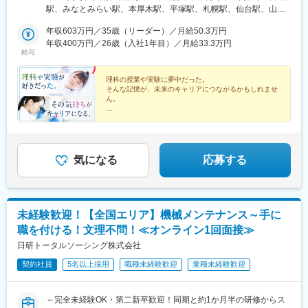
御池駅、東舞鶴駅、平林駅(大阪府)、放出駅、滝谷不動駅、西梅田
海・関西・中国・四国・九州の各都道府県のプロジェクト先※U・I
駅、みなとみらい駅、本厚木駅、平塚駅、札幌駅、仙台駅、山形
駅、萱島駅、新石切駅、トレードセンター前駅、高槻市駅、蛸地
ターン支援あり※面接地エリアでの就業率は92％以上※自動車通勤
駅、東武宇都宮駅、高崎駅、水戸駅、つくば駅、松本駅、静岡
蔵駅、南港東駅、和泉中央駅、志紀駅、北花田駅、桜島駅、ＪＲ
OK（エリア・プロジェクトによって変動）※寮／社宅制度など福
年収603万円／35歳（リーダー）／月給50.3万円
駅、沼津駅、浜松駅、豊田市駅、近鉄名古屋駅、東岡崎駅、あす
総持寺駅、星ケ丘駅(大阪府)、東三国駅、りんくうタウン駅、広野
利厚生も充実しています※最終的な就業先は、希望・スキル・経験
年収400万円／26歳（入社1年目）／月給33.3万円
なろう四日市駅、岐阜駅、富山駅、北鉄金沢駅、草津駅(滋賀県)、
駅(兵庫県)、西栗栖駅、千本駅、栄駅(兵庫県)、相野駅、大村駅(兵
給与
を考慮し決定します【勤務先企業例】◎自動車・自動車部品トヨ
烏丸駅、梅田駅(地下鉄)、三ノ宮駅、和歌山市駅、姫路駅、岡山駅
庫県)、広畑駅、岡場駅、塚口駅(福知山線)、荒井駅、丹波大山
タ自動車／日産自動車／本田技研工業／デンソー／アイシン◎情
前駅、紙屋町西駅、新山口駅、薬院駅、平和通駅、めがね橋駅、
駅、伊丹駅(阪急線)、東二見駅、福崎駅、網干駅、鳴門駅、日生中
報端末・家電日立製作所／東芝／三菱電機／パナソニック／富士
理科の授業や実験に夢中だった。
水道町駅、郡山駅(福島県)、甲府駅、盛岡駅、大街道駅、新潟駅、
央駅、佐用駅、フラワータウン駅、西神中央駅、網引駅、マリン
そんな記憶が、未来のキャリアにつながるかもしれませ
通◎航空・宇宙IHI／三菱重工業／川崎重工業受動喫煙対策：敷地
天文館通駅、東京駅、神田駅(東京都)、三鷹駅、赤坂駅(東京都)、
パーク駅、日本へそ公園駅、武庫川団地前駅、コウノトリの郷
ん。
内原則禁煙（就業先によっては喫煙所有）
東池袋駅、茅場町駅、六本木駅、東新宿駅、池袋駅、日本橋駅(東
駅、西元町駅、播磨町駅、柏原駅(兵庫県)、宝塚駅、別府駅(兵庫
★土日祝休み
京都)、錦糸町駅、目黒駅、渋谷駅、品川駅、神谷町駅、大塚駅(東
県)、篠山口駅、総合運動公園駅、平松駅、浮孔駅、学研北生駒
★残業平均9時間
京都)、上野駅、新宿三丁目駅、大手町駅(東京都)、中野駅(東京
駅、大和小泉駅、三本松駅(奈良県)、東郡家駅、米子駅、東松江駅
★取引事業所数約7,000件
都)、八丁堀駅(東京都)、有楽町駅、蒲田駅、中野坂上駅、東京テ
★プロジェクト数80,000件
(島根県)、金川駅、笠岡駅、西勝間田駅、三菱自工前駅、新広駅、
レポート駅、豊洲駅、御茶ノ水駅、五反田駅、飯田橋駅、恵比寿
★未経験者多数活躍中！
気になる
応募する
東福山駅、八次駅、江波駅、西条駅(広島県)、大歳駅、徳山駅、麻
駅、田町駅(東京都)、御徒町駅、東陽町駅、虎ノ門駅、西新宿駅、
植塚駅、豊浜駅、玉之江駅、山田西町駅、太刀洗駅、竹下駅、新
市ケ谷駅、半蔵門駅、初台駅、日の出駅(東京都)、浅草駅、大崎
宮中央駅、田主丸駅、新栄町駅(福岡県)、黒崎駅、肥前麓駅、大善
駅、三田駅(東京都)、後楽園駅、高田馬場駅、両国駅、神保町駅、
寺駅、新大村駅、原水駅、肥後大津駅、新玉名駅、八代駅、小川
水道橋駅、九段下駅、荻窪駅、亀戸駅、秋葉原駅、汐留駅、葛西
駅(熊本県)、長洲駅、今津駅(大分県)、中津駅(大分県)、東中津
未経験歓迎！【全国エリア】機械メンテナンス～手に
駅、藤沢駅、川崎駅、新高島駅、新横浜駅、愛甲石田駅、戸塚
駅、宇佐駅、日向庄内駅、隼人駅、五位野駅、表木山駅、西１１
職を付ける！文理不問！≪オンライン1回面接≫
駅、湘南台駅、天王町駅、武蔵小杉駅、南橋本駅、桜木町駅、南
丁目駅、曽根田駅、取手駅、グリーンスタジアム前駅、東成田
林間駅、鶴見駅、新川崎駅、武蔵新城駅、小田原駅、善行駅、天
日研トータルソーシング株式会社
駅、観音駅、芝公園駅、室駅、三柿野駅、吉原本町駅、大曽根
空橋駅、ＹＲＰ野比駅、新百合ケ丘駅、相原駅、京急新子安駅、
駅、新豊田駅、新川橋駅、近鉄四日市駅、泊駅(三重県)、木幡駅
契約社員
5名以上採用
職種未経験歓迎
業種未経験歓迎
海老名駅(相鉄・小田急)、新杉田駅、鴨居駅、葭川公園駅、海浜幕
(京都府・奈良線)、西大路三条駅、深江橋駅、大阪梅田駅(阪神
張駅、船橋駅、柏駅、八千代台駅、八幡宿駅、土気駅、蘇我駅、
線)、コスモスクエア駅、ユニバーサルシティ駅、東淀川駅、猪名
木更津駅、千葉みなと駅、新習志野駅、佐倉駅、松戸駅、西船橋
寺駅、花隈駅、宝塚南口駅、黒崎駅前駅、中央区役所前駅、田町
～完全未経験OK・第二新卒歓迎！同期と約1か月半の研修からス
駅、さいたま新都心駅、川越駅、熊谷駅、浦和駅、狭山市駅、南