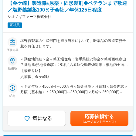
変更の範囲：会社の定める業務
【金ケ崎】製造職※原薬・固形製剤◆ベテランまで歓迎
・検査：多数の機械を使い、製品ごとに安心・安全の製品をお届
／塩野義製薬100％子会社／年休125日程度
けできるよう検査します。
シオノギファーマ株式会社
※初心者でもできる作業があり、徐々に慣れていけるように丁寧に
正社員
指導いたしますので、安心して就業できます。
■工場について：
塩野義製薬の生産部門を担う当社において、医薬品の製造業務全
奥州市江刺工業団地に２つの工場を有し、製造を行っておりま
般をお任せします。
す。
仕事内容
加工技術や、自社開発製品の製造など幅広い分野で、個々の能
■職務詳細 ※配属先は面接後に決定いたします
＜勤務地詳細＞金ヶ崎工場住所：岩手県胆沢郡金ケ崎町西根森山
力、経験を発揮できる会社です。
◆金ケ崎工場（製造第二）
７番地 勤務地最寄駅：JR線／六原駅受動喫煙対策：敷地内全面禁
裁断・溶着・縫製に関わる充実した設備を有し、高い生産能力を
・抗生剤の原薬・中間体の製造
勤務地
煙変更の範囲：会社の定める事業所
誇っており、生産から出荷までの一連業務を担っています。
【最寄り駅】
┗合成（反応）→抽出／濃縮→晶析→分離→乾燥の製造作業
六原駅、金ケ崎駅
一連のプロセスについてチーム単位でオペレーションしていただ
■配属部署：
き原薬まで導きます。
＜予定年収＞450万円～600万円＜賃金形態＞月給制＜賃金内訳＞
・生産本部（奥州第1工場もしくは奥州第2工場）
月額（基本給）：250,000円～350,000円＜月給＞250,000円～
◆金ケ崎工場（製造第四）
給与
350,000円＜昇給有無＞有＜残業手当＞有＜給与補足＞※ご年齢に
■配属部門人数：
・抗生剤の経口固形製剤（錠剤，顆粒剤，カプセル剤）の製造
関わらず経験・能力を考慮の上決定するため提示年収を下回る場
・第1、第2合わせて61名
┗原薬を元に使用目的に合わせて最適の形状に加工
合があります昇給年1回、賞与年2回手当：15時間裁量給、ワーク
・PTP・SP・瓶等の個包装作業
スタイル手当、時間外手当、交替勤務手当他賃金はあくまでも目
■働き方について：
応募依頼する
※金ケ崎工場製造第四では抗生物質を扱っています。
気になる
安の金額であり、選考を通じて上下する可能性があります。月給
・全社的に残業をする風土ではなく、1人1人が効率的に業務遂行
（エージェントサービス）
(月額)は固定手当を含めた表記です。
する意識が高いため、残業削減につながっています。
■組織構成
製造部門⇒318名（男性212名・女性106名）、平均年齢42.0歳