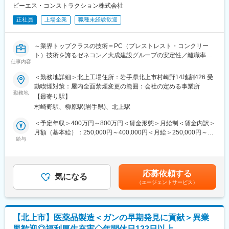
ピーエス・コンストラクション株式会社
【やりがい】
〇最初は未経験でもスタートしやすい補助業務から初めて少しず
正社員
上場企業
職種未経験歓迎
つ
お仕事の幅を広げることができるため、自分の成長を実感しや
～業界トップクラスの技術＝PC（プレストレスト・コンクリー
すいです。
ト）技術を誇るゼネコン／大成建設グループの安定性／離職率の
○キャリアカウンセラーが担当につくため、自分にあった学習方法
仕事内容
低さ／年間休日120日～
についての相談が可能です。先輩社員の実際のキャリア事例を見
ることができるため、今の経験を伸ばす・違う分野にチャレンジ
＜勤務地詳細＞北上工場住所：岩手県北上市村崎野14地割426 受
■業務内容：
する・就業先のメーカーへ転籍など自分の将来の選択肢を増やす
動喫煙対策：屋内全面禁煙変更の範囲：会社の定める事業所
業界トップクラスのPC技術（プレストレスト・コンクリート）を
ことができます。
勤務地
【最寄り駅】
誇る当社において、コンクリートの製造管理業務をお任せいたし
村崎野駅、柳原駅(岩手県)、北上駅
ます。
【未経験でも安心な理由】
＜具体的な仕事内容＞
〇未経験からでも豊富な案件に携わることができるのは、当社の
＜予定年収＞400万円～800万円＜賃金形態＞月給制＜賃金内訳＞
コンクリート製品の製作管理をお任せします。
充実した教育制度があるからです。経験豊富な担当カウンセラー
月額（基本給）：250,000円～400,000円＜月給＞250,000円～
・製作前準備（図面チェック・材料の数量確認など）
によるフォロー、『700種類以上の講座』・スクール、受講料補
給与
400,000円＜昇給有無＞有＜残業手当＞有＜給与補足＞■給与改
・製作時業務（工程作成・背筋確認・安全管理など）
助（年間2万円まで）や資格取得奨励金制度など、強力なバックア
定：年1回■賞与：年2回■年収モデル：・30歳モデル 年収600万円
・製作後業務（出来形確認・仕上げなど）
ップ体制で経験ゼロからでもエンジニアとしてのキャリアをスタ
(独身、月30時間の想定残業手当含)・35歳モデル 年収730万円 (既
※将来的には品質管理業務（コンクリート試験や出荷前・出荷時検
ートすることができます。
婚／子1人、月30時間の想定残業手当含)賃金はあくまでも目安の
応募依頼する
査、主要設備の維持管理）もお任せしていく予定です。
完全週休2日制をはじめ、年間休日125日、残業は月9時間程度な
気になる
金額であり、選考を通じて上下する可能性があります。月給(月額)
（エージェントサービス）
ど「エンジニアは激務」といった印象を覆し、ゆとりを持って長
は固定手当を含めた表記です。
★プレストレストコンクリート（PC）とは？★
く働くことができます。またスキルを磨いていき、将来希望のメ
https://www.psc.co.jp/technology/whatspc/pc.html
ーカーへ転職するといったキャリアアップも可能です。
【北上市】医薬品製造＜ガンの早期発見に貢献＞異業
■入社後に関して：
変更の範囲：会社の定める業務
界歓迎◎福利厚生充実◇年間休日122日以上