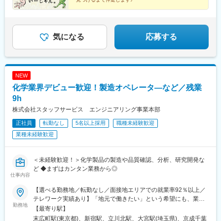
メンテナンス・富山県富山市/月収例31万円/日勤・土日祝休み/半
駅、大洋駅、常陸大宮駅、鹿島神宮駅、古河駅、清原地区市民セ
導体製造装置の組立・検査・新潟県長岡市/月収例28.4万円/3交
ンター前駅、小田林駅、寺内駅、県駅、陽東３丁目駅、倉賀野
替・土日休み/プラスチック原料の製造・滋賀県草津市/月収例30万
駅、太田駅(群馬県)、境町駅、北原駅、上尾駅、吉野原駅、本川越
円～/2交替・土日祝休み/大手メーカーでの組立や検査・兵庫県三
駅、飯能駅、南鳩ケ谷駅、新越谷駅、大野原駅、鷲宮駅、大麻生
気になる
応募する
田市/月収例36.6万円/2交替/大手機械メーカーで軽作業・福岡県う
駅、柏たなか駅、小櫃駅、旭駅(千葉県)、南船橋駅、みどり台駅、
きは市/月収例30万/土日休み/ボールねじの検査※試用期間：入社当
二俣新町駅、空港第２ビル駅(鉄道)、仲ノ町駅、久住駅、日野駅
月＋翌月（最大2カ月）※試用期間中の給与変動なし※給与に関す
(東京都)、羽村駅、三田駅(東京都)、八王子みなみ野駅、志茂駅、
る詳細は、面談時にご説明させていただきます。＜各社共通＞
新木場駅、北八王子駅、流通センター駅、原当麻駅、昭和駅、古
NEW
淵駅、湘南台駅、海芝浦駅、下溝駅、相模原駅、中央林間駅、相
化学業界デビュー歓迎！製造オペレータ―など／残業
武台前駅、香川駅、伊勢原駅、海老名駅(相模線)、追浜駅、新杉田
駅、犀潟駅、押切駅、田上駅(新潟県)、三条駅(新潟県)、南富山
9h
駅、戸出駅、越ノ潟駅、乙丸駅、松任駅、粟津駅(石川県)、王子保
株式会社スタッフサービス エンジニアリング事業本部
駅、敦賀駅、六条駅、竜王駅、四方津駅、一日市場駅、伊那八幡
正社員
転勤なし
5名以上採用
職種未経験歓迎
駅、平田駅(長野県)、加茂野駅、土岐市駅、西大垣駅、蘇原駅、小
泉駅、下切駅、関下有知駅、穂積駅、中津川駅、ジヤトコ前駅、
業種未経験歓迎
上島駅、豊岡駅(静岡県)、日本平駅、焼津駅、沼津駅、三河知立
駅、春日井駅(中央本線)、ナゴヤドーム前矢田駅、小牧原駅、乙川
駅、小牧口駅、藤川駅、東名古屋港駅、大府駅、金城ふ頭駅、豊
＜未経験歓迎！＞化学製品の製造や品質確認、分析、研究開発な
田市駅、間内駅、豊明駅、碧南駅、野田城駅、尾張横須賀駅、萩
ど ◆まずはカンタン業務から◎
仕事内容
原駅(愛知県)、諏訪町駅、新安城駅、老津駅、須ケ口駅、北野桝塚
駅、三日市駅、田丸駅、あすなろう四日市駅、保々駅、市部駅、
【選べる勤務地／転勤なし／面接地エリアでの就業率92％以上／
南四日市駅、河芸駅、穴太駅(三重県)、高宮駅(滋賀県)、南草津
テレワーク実績あり】「地元で働きたい」という希望にも、業界
駅、近江八幡駅、唐橋前駅、水口駅、虎姫駅、近江長岡駅、愛知
勤務地
トップクラスの取引事業所数約7,000件&プロジェクト数80,000件
【最寄り駅】
川駅、石原駅(京都府)、木幡駅(京都府・京阪線)、並河駅、西大路
の中から検討します。⇒勤務地は北海道・東北・北陸・関東・東
末広町駅(東京都)、新宿駅、立川北駅、大宮駅(埼玉県)、京成千葉