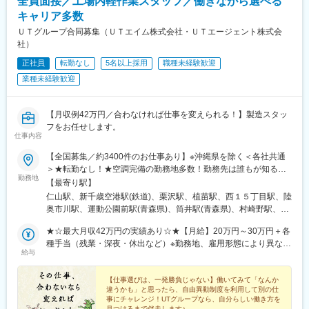
全員面接／工場内軽作業スタッフ／働きながら選べる
⇒社内転職（ジョブチェンジ制度）を利用ことも可能！！
キャリア多数
24職種（製造、研究・開発・設計、IT・化学・建設・医療・福祉
ＵＴグループ合同募集（ＵＴエイム株式会社・ＵＴエージェント株式会
など）
社）
多くの事業領域も扱っている日研トータルソーシングだからこ
そ、
正社員
転勤なし
5名以上採用
職種未経験歓迎
数年先の未来も安心して働けます。
業種未経験歓迎
■入寮制度について
配属後は入寮が原則必須となります。
【月収例42万円／合わなければ仕事を変えられる！】製造スタッ
自己負担は研修中は1,166円／配属後は43,500円～です。
フをお任せします。
（配属後の費用は地域により変動あり）
仕事内容
【全国募集／約3400件のお仕事あり】※沖縄県を除く＜各社共通
■働き方
＞★転勤なし！★空調完備の勤務地多数！勤務先は誰もが知る大
◎年間休日は120日以上でワークライフバランスも確保！
勤務地
手メーカーを中心に、自動車、半導体、家電、食品、製薬など
◎平均残業は14.4時間程度
【最寄り駅】
様々！数ある勤務地やお仕事の中から、あなたのご希望に合った
◎基本は1つの配属地に３～5年勤務で、腰を据えてスキル獲得！
仁山駅、新千歳空港駅(鉄道)、栗沢駅、植苗駅、西１５丁目駅、陸
お仕事をご紹介します！＼社宅完備のお仕事もあります／U・Iタ
奥市川駅、運動公園前駅(青森県)、筒井駅(青森県)、村崎野駅、花
ーン希望者や住み込みで働きたい方もお気軽にご相談ください♪■
変更の範囲：会社の定める業務
巻空港駅(東北本線)、金ケ崎駅、青山駅(岩手県)、一ノ関駅、鹿又
一部、家具家電付きの社宅や社宅費全額補助のお仕事もあり■家族
★☆最大月収42万円の実績あり☆★【月給】20万円～30万円＋各
駅、大河原駅(宮城県)、愛子駅、東白石駅、多賀城駅、西古川駅、
やパートナーとの入居も相談OK！（実績多数）※各種規定あり
種手当（残業・深夜・休出など）※勤務地、雇用形態により異なり
仙台空港駅(鉄道)、塚目駅、泉中央駅、新利府駅、和田駅、扇田
給与
ます。【月収例／入社1年目】 ・宮城県仙台市/月収例30万円/2
駅、泉田駅、萩生駅、米沢駅、赤井駅、堂島駅、白坂駅、鏡石
交替/金属部品の検査・梱包・茨城県神栖市/月収例32万円/電子基
駅、杉田駅(福島県)、磐城棚倉駅、福島駅(福島県)、大越駅、五百
板製造の機械操作・運搬・神奈川県高座郡/月収例32.6万円/未経験
【仕事選びは、一発勝負じゃない】働いてみて「なんか
川駅、磐城浅川駅、石岡駅、徳宿駅、羽鳥駅、西取手駅、研究学
違うかも」と思ったら、自由異動制度を利用して別の仕
大歓迎/車の部品製造・名古屋市/月収例30.2万円/2交替/自動化パー
園駅、大宝駅、三妻駅、神立駅、磯原駅、大甕駅、下総神崎駅、
事にチャレンジ！UTグループなら、自分らしい働き方を
ツの組立検査・三重県四日市市/月収例30万円/大手メーカーで装置
阿字ケ浦駅、水戸駅、東海駅、玉村駅、牛久駅、守谷駅、下館
見つけるまで伴走します♪