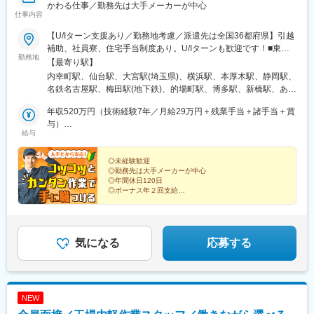
⇒社内転職（ジョブチェンジ制度）を利用ことも可能！！
かわる仕事／勤務先は大手メーカーが中心
仕事内容
24職種（製造、研究・開発・設計、IT・化学・建設・医療・福祉
■配属の安心ポイント
など）
◎常駐先には必ずチームで配属！
【U/Iターン支援あり／勤務地考慮／派遣先は全国36都府県】引越
多くの事業領域も扱っている日研トータルソーシングだからこ
⇒頼れる先輩がいる環境なので、しっかりサポートが受けれる環
補助、社員寮、住宅手当制度あり。U/Iターンも歓迎です！■東北
そ、
境です。
勤務地
エリア／青森・岩手・宮城・秋田・山形・福島■関東エリア／東
【最寄り駅】
数年先の未来も安心して働けます。
京・埼玉・神奈川・千葉・茨城・栃木・群馬■北信越エリア／長
内幸町駅、仙台駅、大宮駅(埼玉県)、横浜駅、本厚木駅、静岡駅、
◎配属前に最大3回の面談と配属先見学あり！
野・山梨・福井■東海エリア／静岡・愛知・三重・岐阜■関西エリ
名鉄名古屋駅、梅田駅(地下鉄)、的場町駅、博多駅、新橋駅、あお
■入寮制度について
⇒希望も確認し配属決定されるので、納得して現場配属日を迎え
ア／大阪・京都・奈良・兵庫・滋賀■中国・四国エリア／広島・岡
ば通駅、神奈川駅、新静岡駅、近鉄名古屋駅、大阪梅田駅(阪神
配属後は入寮が原則必須となります。
られます。
山・山口・香川■九州エリア／福岡・長崎・熊本・佐賀・大分・宮
年収520万円（技術経験7年／月給29万円＋残業手当＋諸手当＋賞
線)、稲荷町駅(広島県)、虎ノ門駅、仙台駅(地下鉄)、反町駅、日吉
自己負担は研修中は1,166円／配属後は43,500円～です。
崎・鹿児島 ※転勤の可能性あり※受動喫煙対策：原則あり（勤務先
与）
町駅、名古屋駅、大阪梅田駅(阪急線)、猿猴橋町駅
（配属後の費用は地域により変動あり）
配属後の1日(例)
給与
に従う）
年収420万円（技術経験3年／月給24万円＋残業手当＋諸手当＋賞
09:00 出社、業務の引継ぎ
与）
■働き方
10:00 1日のスケジュール立て
◎未経験歓迎
◎年間休日は120日以上でワークライフバランスも確保！
10:30 定期点検
◎勤務先は大手メーカーが中心
◎年間休日120日
◎平均残業は14.4時間程度
12:00 昼休憩
◎ボーナス年２回支給
◎基本は1つの配属地に３～5年勤務で、腰を据えてスキル獲得！
13:00 修理対応、データ集計
◎家賃5割補助制度あり
17:00 業務の引継ぎ
◎全国に勤務地あり
変更の範囲：会社の定める業務
18:00 終業
食品やサプリメント、タイヤなどの製品づくりを支える
仕事をご紹介。
気になる
応募する
★＊当社のココが魅力＊★
コツコツと経験を重ねながら手に職つけましょう！
日研トータルソーシングは5年後・10年後の人生の選択肢が広が
ります！
・設備保全のスペシャリスト
・ロボットエンジニア はもちろん
NEW