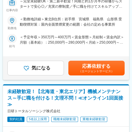
～完全未経験OK・第二新卒歓迎！同期と約1か月半の研修からス
タートで安心◎／充実の寮制度／手に職を付けてスキルアップ！
仕事内容
平均残業14.4h～
＜勤務地詳細＞東北B住所：岩手県 宮城県 福島県 山形県 受
■仕事内容
動喫煙対策：屋内全面禁煙変更の範囲：会社の定める事業所
常駐先の製造現場にて、機械やロボット設備のメンテナンスをお
勤務地
任せします。
＜予定年収＞350万円～400万円＜賃金形態＞月給制＜賃金内訳＞
＜具体的には＞
月額（基本給）：250,000円～280,000円＜月給＞250,000円～
・故障の原因を特定し修理する「事後保全」
給与
280,000円＜昇給有無＞有＜残業手当＞有＜給与補足＞経験、能
・定期点検・部品交換を行う「予防保全」
力を考慮の上、規定により決定します。■昇給：年1回（4月）■賞
⇒ロボットや自動化設備が増える今、
与：年2回（7月・12月）■モデル年収：入社3年：年収400万円：
「止まった機械を直せる人材」＝AI化が進む将来もなくならない
月給27万円＋賞与＋各種手当入社5年：年収500万円：月給30万円
仕事です。
応募依頼する
気になる
＋賞与＋各種手当賃金はあくまでも目安の金額であり、選考を通
（エージェントサービス）
じて上下する可能性があります。月給(月額)は固定手当を含めた表
※配属先の例：
記です。
・自動車メーカー
・半導体（スマホの部品）メーカー
未経験歓迎！【北海道・東北エリア】機械メンテナン
・家庭用のエアコン など大手企業が中心です！
ス～手に職を付ける！文理不問！≪オンライン1回面接
＼＼未経験でも安心の理由は 研修制度！！／／
≫
入社後は1～2ヶ月の基礎研修からスタート。
日研トータルソーシング株式会社
・社会人マナー
・工具の使い方
契約社員
5名以上採用
職種未経験歓迎
業種未経験歓迎
・機械図面の読み方
⇒新卒と同レベルの研修で、0から学べます。