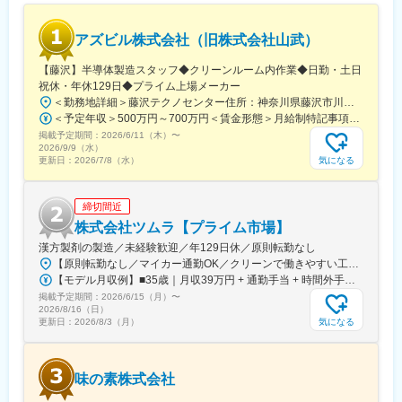
■配属の安心ポイント
島駅、高松駅(香川県)、高知駅、佐賀駅、大分駅、宮崎駅、鹿児島
◎常駐先には必ずチームで配属！
中央駅、彦根駅、新宿西口駅、立川駅、千葉駅、あおば通駅、西
アズビル株式会社（旧株式会社山武）
⇒頼れる先輩がいる環境なので、しっかりサポートが受けれる環
松本駅、新静岡駅、第一通り駅、新豊田駅、名古屋駅、名鉄岐阜
境です。
駅、四条駅(京都市営)、大阪梅田駅(阪神線)、神戸三宮駅(阪神)、
【藤沢】半導体製造スタッフ◆クリーンルーム内作業◆日勤・土日
山陽姫路駅、紙屋町東駅、薬院大通駅、浜町アーケード駅、通町
祝休・年休129日◆プライム上場メーカー
◎配属前に最大3回の面談と配属先見学あり！
筋駅、県庁前駅(愛媛県)、高見馬場駅、小川町駅(東京都)、赤坂見
＜勤務地詳細＞藤沢テクノセンター住所：神奈川県藤沢市川名1-12-2 勤務地最寄駅：JR東海道本線／藤沢駅受動喫煙対策：屋内全面禁煙変更の範囲：会社の定める事業所（リモートワーク含む）
⇒希望も確認し配属決定されるので、納得して現場配属日を迎え
附駅、向原駅(東京都)、人形町駅、新大久保駅、京橋駅(東京都)、
＜予定年収＞500万円～700万円＜賃金形態＞月給制特記事項なし＜賃金内訳＞月額（基本給）：320,000円～380,000円＜月給＞320,000円～380,000円＜昇給有無＞有＜残業手当＞有＜給与補足＞・昇給年1回（4月）・賞与年2回（6月・12月、2024年度実績：年8.28ヶ月）※あくまでも年収例となります。実際の給与は経験・スキルを考慮し、決定します。賃金はあくまでも目安の金額であり、選考を通じて上下する可能性があります。月給(月額)は固定手当を含めた表記です。
られます。
泉岳寺駅、虎ノ門ヒルズ駅、巣鴨新田駅、新御徒町駅、新宿駅(東
掲載予定期間：
2026/6/11（木）
〜
京メトロ)、竹橋駅、宝町駅(東京都)、銀座一丁目駅、中野新橋
2026/9/9（水）
配属後の1日(例)
駅、台場駅、新御茶ノ水駅、内幸町駅、都庁前駅、四ツ谷駅、麹
気になる
更新日：
2026/7/8（水）
09:00 出社、業務の引継ぎ
町駅、浅草駅(ＴＸ)、大崎広小路駅、面影橋駅、両国駅(都営線)、
10:00 1日のスケジュール立て
新橋駅、柳小路駅、八丁畷駅、星川駅、馬車道駅、国道駅、鹿島
10:30 定期点検
締切間近
田駅、緑町駅、高島町駅、海老名駅(相模線)、千葉中央駅、京成西
12:00 昼休憩
船駅、北与野駅、大阪城公園駅、なんば駅(地下鉄)、古川橋駅、な
株式会社ツムラ【プライム市場】
13:00 修理対応、データ集計
にわ橋駅、渡辺橋駅、新大阪駅、西大橋駅、心斎橋駅、堺筋本町
漢方製剤の製造／未経験歓迎／年129日休／原則転勤なし
17:00 業務の引継ぎ
駅、大阪天満宮駅、西元町駅、計算科学センター駅、山陽明石
【原則転勤なし／マイカー通勤OK／クリーンで働きやすい工場環境】■茨城工場茨城県稲敷郡阿見町吉原3586◎JR常磐線『ひたち野うしく駅』『荒川沖駅』より車で約15分＜茨城工場ってどんなところ？＞世界トップクラスの規模と生産能力を誇る、医療用漢方製剤の工場です。製造に使用する機械の自動化など最先端の技術を導入し、製品の安定供給を実現。研究所・漢方記念館・薬草見本園なども併設しています。※U・Iターン歓迎※受動喫煙対策：場内全面禁煙
18:00 終業
駅、西院駅(京福線)、くいな橋駅、桂川駅(京都府)、日比野駅(名古
【モデル月収例】■35歳｜月収39万円 + 通勤手当 + 時間外手当■25歳｜月収30万円 + 通勤手当 + 時間外手当※月20日勤務のモデル※1部7日間、2部7日間、3部6日間、連続勤務手当8日分、持家有無、扶養配偶者・子女の有無の条件付きで試算した場合※諸手当含む：交替勤務手当、連続勤務手当、家族手当、住宅手当月給217,080円～+各種手当+賞与年2回※18歳の場合の最低保証給与額です※年齢・経験に基づき、当社規程により算出します。なお、詳細は面接時にご説明いたします
屋市営)、大門駅(愛知県)、矢田駅(愛知県)、上前津駅、栄町駅(愛
掲載予定期間：
★＊当社のココが魅力＊★
2026/6/15（月）
〜
知県)、東別院駅、森下駅(愛知県)、車道駅、高岳駅、久屋大通
2026/8/16（日）
日研トータルソーシングは5年後・10年後の人生の選択肢が広が
駅、多屋駅、祇園駅(福岡県)、熊本駅前駅、八千代町駅、市役所前
気になる
更新日：
2026/8/3（月）
ります！
駅(長野県)、福井駅(福井県)、横川駅、市役所前駅(広島県)、宇都
・設備保全のスペシャリスト
宮駅東口駅、阿波富田駅、高松築港駅、高知駅前駅、仲御徒町
・ロボットエンジニア はもちろん
駅、立川南駅、北１２条駅、仙台駅(地下鉄)、日吉町駅、新浜松
味の素株式会社
駅、名鉄名古屋駅、新富町駅(富山県)、東梅田駅、三宮駅(神戸新
⇒社内転職（ジョブチェンジ制度）を利用ことも可能！！