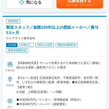
応募依頼する
電気自動車や太陽光発電、一般家電など様々な電気機器に用いら
気になる
を支えています。
表記です。
（エージェントサービス）
れ、世の製品に貢献しています。
■勤務形態：
＜勤務形態１＞３班２直の場合
締切間近
◇2直 14：15～0：45（所定労働時間9時間00分、休憩1時間30
製造スタッフ／創業100年以上の壁紙メーカー／賞与
分）計画残業1時間25分
◇3直 0：30～11：00（所定労働時間9時間00分、休憩1時間30
5.5ヶ月
分）計画残業1時間25分
クレアネイト株式会社
正社員
転勤なし
5名以上採用
職種未経験歓迎
＜勤務形態2＞3班3直の場合
◇日勤 8：30～17：10（所定労働時間7時間40分、休憩1時間）
業種未経験歓迎
◇2直 16：35～1：05（所定労働時間7時間40分、休憩0時50
分）
◇3直 0：35～9：00（所定労働時間7時間40分、休憩0時45分）
【研修体制充実】チームで作業するので未経験でも安心！建物に
使われる壁紙（建材用クロス）の製造
仕事内容
■働きかた
年間休日について、３班２直の場合は158日、３班３直の場合は
【UIターン歓迎】広島県東広島市、千葉県成田市、岩手県一関
122日となります。
市、いずれかの事業所に配属（希望考慮）◆東広島事業所広島県
勤務地
東広島市高屋台2-4 高屋東工業団地（アクセス）・JR山陽本線
【最寄り駅】
■福利厚生
「白市駅」より車で約6分◆成田事業所千葉県成田市新泉13-1 野
久住駅、入野駅(広島県)、一ノ関駅
通勤手当・家族手当・住宅手当・個室独身寮・資格補助制度あ
毛平工業団地（アクセス）下記駅より車で約15分・JR成田線「成
り。
田駅」・JR成田エクスプレス、 京成電鉄スカイライナー「空港
◆年収500万円／リーダー・管理職候補（即戦力）
第2ビル駅」・京成電鉄「京成成田駅」◆一関事業所岩手県一関市
◆年収460万円／メンバー（経験豊富）
■世界のニチコン：
給与
東台14-25 一関東工業団地（アクセス）東北本線・大船渡線「一