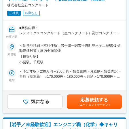
…毒ガス等の危険なガスを補填する作業です。専用の容器を移し
株式会社立石コンクリート
替える作業です
正社員
転勤なし
（4）緊急時初動対応
…緊急発生時の危機管理対応です。日常業務ではめったに発生し
ません
■業務内容：
レディミクスコンクリート（生コンクリート）及びコンクリート
■就業環境：
仕事内容
製品の製造販売を行う当社にて、製造管理を募集いたします。
入社後は、先輩社員に1から教えて貰い活動して頂きます。フラッ
現工場長を補佐しつつ、製造管理人材としての知識習得、実践を
＜勤務地詳細＞本社住所：岩手県一関市千厩町奥玉字土樋60-1 受
トな方が多く、個人の意見を尊重する企業風土です。
お任せしたいと考えております。
動喫煙対策：屋内全面禁煙
勤務地
■評価制度：
【最寄り駅】
■会社概要：
役割等級制度となっております。目標管理シート（定量）と役割
小梨駅、千厩駅
○平成4年 創業、平成6年会社設立
遂行評価シート（等級ごとの定性面）を年間で設定し、中間、期
○平成7年 第一工場完成、平成13年新プラント完成
＜予定年収＞230万円～250万円＜賃金形態＞月給制＜賃金内訳＞
末に評価・振り返りを行っています。昇給・賞与に反映しており
○平成15年 JIS取得、平成19年新JIS取得
月額（基本給）：170,000円～180,000円＜月給＞170,000円～
透明度の高い評価を行っています。
○平成31年 全国統一品質管理監査適合工場の承認を受ける
給与
180,000円＜昇給有無＞有＜残業手当＞有＜給与補足＞※資格、経
験により決定します。※残業手当は別途全額支給■賞与：年2回／8
■企業概要：
■会社方針：
月・12月■昇給：毎年6月賃金はあくまでも目安の金額であり、選
1939年設立の日本で初めて高圧ガスを販売した企業です。お客様
○「人々が暮らしやすい安心で豊かな街づくりを目指します」
考を通じて上下する可能性があります。月給(月額)は固定手当を含
との信頼関係を大きく育みながら実績を重ね、現在では産業用・
応募依頼する
○「安全・信頼性にこだわったモノづくりを提案します」
気になる
めた表記です。
医療用・研究用のガスをはじめ、産業機器、空調関連機器を取り
（エージェントサービス）
扱い、日本のあらゆる産業の発展に貢献しています。
■主要製品：
○コンクリート製品（道路用側溝、U字溝、各種側溝蓋、歩車道境
■企業の特徴：
界ブロック、境界杭 等）
当社のお客様は各分野のメーカー、官公庁、大学や医療関係の研
【岩手／未経験歓迎】エンジニア職（化学）◆キャリ
○生コンクリート