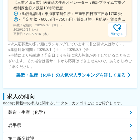
交通)、西川緑道公園駅、本通駅、旦過駅、桜町駅(長崎県)、九品
【三重／四日市】医薬品の生産オペレーター ※東証プライム市場／
24職種（製造、研究・開発・設計、IT・化学・建設・医療・福祉
寺交差点駅、市役所前駅(愛媛県)、甲東中学校前駅、淡路町駅、溜
福利厚生◎／残業10時間程度
など）
池山王駅、東池袋四丁目駅、西武新宿駅、六本木一丁目駅、日比
＜勤務地詳細＞東海事業所住所：三重県四日市市日永1730 受動喫煙対策：屋内全面禁煙変更の範囲：会社の定める事業所（リモートワーク含む）
多くの事業領域も扱っている日研トータルソーシングだからこ
谷駅、西新宿五丁目駅、お台場海浜公園駅、永田町駅、参宮橋
＜予定年収＞600万円～750万円＜賃金形態＞月給制＜賃金内訳＞月額（基本給）：240,000円～450,000円＜月給＞240,000円～450,000円＜昇給有無＞有＜残業手当＞有＜給与補足＞※上記は入社時の想定年収であり、詳細はこれまでの経験を考慮の上、当社規定に準じて決定■賞与：年2回（6月・12月）賃金はあくまでも目安の金額であり、選考を通じて上下する可能性があります。月給(月額)は固定手当を含めた表記です。
そ、
駅、芝公園駅、田原町駅(東京都)、浅草橋駅、西大島駅、岩本町
掲載予定期間：
数年先の未来も安心して働けます。
2026/7/16（木）
〜
駅、築地市場駅、神奈川駅、京急川崎駅、栄町駅(千葉県)、大阪難
2026/10/14（水）
波駅、東淀川駅、扇町駅(大阪府)、西新町駅、西大路三条駅、東向
気になる
更新日：
2026/7/16（木）
■入寮制度について
日駅、平安通駅、大須観音駅、中洲川端駅、西鉄福岡駅、二本木
配属後は入寮が原則必須となります。
※求人応募数の多い順にランキングしています（非公開求人は除く）。
口駅、スタジアムシティノース駅、七ツ屋駅、足羽山公園口駅、
自己負担は研修中は1,166円／配属後は43,500円～です。
※集計対象期間：2026/8/1（土）～2026/8/7（金）
横川一丁目駅、袋町駅、バスセンター前駅、片原町駅(香川県)、高
（配属後の費用は地域により変動あり）
※事情により掲載終了予定日よりも前に求人募集が終了していることもご
知橋駅
ざいます。その場合は当サイトから応募はできませんので、あらかじめご
■働き方
了承ください。
◎年間休日は120日以上でワークライフバランスも確保！
製造・生産（化学）
の人気求人ランキングを詳しく見る
◎平均残業は14.4時間程度
◎基本は1つの配属地に３～5年勤務で、腰を据えてスキル獲得！
変更の範囲：会社の定める業務
求人の傾向
dodaに掲載中の求人に関するデータを、カテゴリごとにご紹介します。
製造・生産（化学）
岩手県
第二新卒歓迎