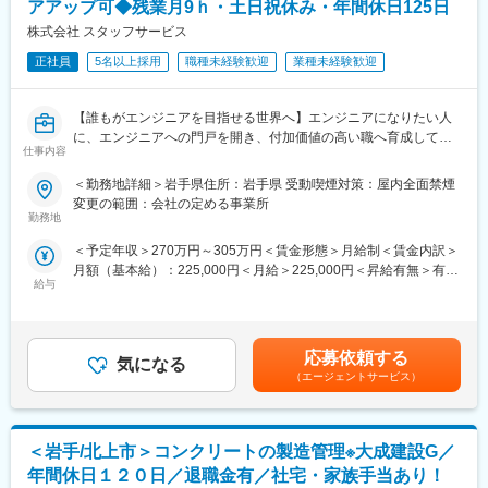
究機関など多岐に渡り、大手優良企業との取引が多いことが特徴
アアップ可◆残業月9ｈ・土日祝休み・年間休日125日
○エクステリア商品（インターロッキング、カーポート、ガードフ
です。安定した環境の為長期就業が望める環境で平均勤続年数は
ェンス 等）
株式会社 スタッフサービス
14年です。
正社員
5名以上採用
職種未経験歓迎
業種未経験歓迎
■関連会社等：
変更の範囲：会社の定める業務
○第2工場（岩手県一関市千厩町奥玉字深芦沢147-28）
○気仙沼営業所（宮城県気仙沼市東新城2丁目10-7）
【誰もがエンジニアを目指せる世界へ】エンジニアになりたい人
○熊谷商事株式会社（建設業：本社 宮城県気仙沼市 営業所 岩
に、エンジニアへの門戸を開き、付加価値の高い職へ育成してい
手県一関市千厩、一関市三関）
仕事内容
く環境が整っています！
○株式会社タテイシ（保険代理店、不動産部門、中古車部門 宮城
＜勤務地詳細＞岩手県住所：岩手県 受動喫煙対策：屋内全面禁煙
県気仙沼市）
【職務内容】
変更の範囲：会社の定める事業所
〇スタッフサービスの社員として、大手一流メーカー（同社取引
勤務地
先企業）の
＜予定年収＞270万円～305万円＜賃金形態＞月給制＜賃金内訳＞
新製品開発、設計などのプロジェクトメンバーとして業務を行
月額（基本給）：225,000円＜月給＞225,000円＜昇給有無＞有＜
います。
給与
残業手当＞有＜給与補足＞※経験や能力を考慮し、当社規定により
主な業界は、自動車・半導体・航空・宇宙・デジタル家電・情
優遇■給与改定年1回（6月）／定期昇給および継続手当の支給
報通信機器・
【年収モデル】・年収360万円／25歳（入社１年目）／月給30万
IT・プラント・化学・バイオ・医薬・ロボット・医療機器・環
円・年収603万円／35歳（リーダー）／月給50.3万円※上記年収例
境・エネルギー などです。
応募依頼する
気になる
には平均残業時間分の残業代が含まれます。賃金はあくまでも目
（エージェントサービス）
安の金額であり、選考を通じて上下する可能性があります。月給
【業務例】
(月額)は固定手当を含めた表記です。
・医薬品メーカーにて 医薬品の品質保証業務
・写真機メーカーにて 医療用カメラに使用されるポリマー開発
＜岩手/北上市＞コンクリートの製造管理※大成建設G／
・ゴムメーカーにて ベルトコンベアに使用されるゴムの不具合
解析
年間休日１２０日／退職金有／社宅・家族手当あり！