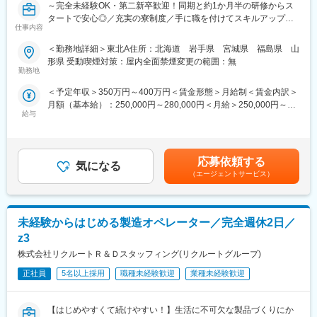
～完全未経験OK・第二新卒歓迎！同期と約1か月半の研修からス
■配属の安心ポイント
タートで安心◎／充実の寮制度／手に職を付けてスキルアップ！
仕事内容
◎常駐先には必ずチームで配属！
平均残業14.4h～
⇒頼れる先輩がいる環境なので、しっかりサポートが受けれる環
＜勤務地詳細＞東北A住所：北海道 岩手県 宮城県 福島県 山
境です。
■仕事内容
形県 受動喫煙対策：屋内全面禁煙変更の範囲：無
常駐先の製造現場にて、機械やロボット設備のメンテナンスをお
勤務地
◎配属前に最大3回の面談と配属先見学あり！
任せします。
＜予定年収＞350万円～400万円＜賃金形態＞月給制＜賃金内訳＞
⇒希望も確認し配属決定されるので、納得して現場配属日を迎え
＜具体的には＞
月額（基本給）：250,000円～280,000円＜月給＞250,000円～
られます。
・故障の原因を特定し修理する「事後保全」
給与
280,000円＜昇給有無＞有＜残業手当＞有＜給与補足＞経験、能
・定期点検・部品交換を行う「予防保全」
力を考慮の上、規定により決定します。■昇給：年1回（4月）■賞
配属後の1日(例)
⇒ロボットや自動化設備が増える今、
与：年2回（7月・12月）■モデル年収：入社3年：年収400万円：
09:00 出社、業務の引継ぎ
「止まった機械を直せる人材」＝AI化が進む将来もなくならない
月給27万円＋賞与＋各種手当入社5年：年収500万円：月給30万円
10:00 1日のスケジュール立て
仕事です。
応募依頼する
気になる
＋賞与＋各種手当賃金はあくまでも目安の金額であり、選考を通
10:30 定期点検
（エージェントサービス）
じて上下する可能性があります。月給(月額)は固定手当を含めた表
12:00 昼休憩
※配属先の例：
記です。
13:00 修理対応、データ集計
・自動車メーカー
17:00 業務の引継ぎ
・半導体（スマホの部品）メーカー
18:00 終業
未経験からはじめる製造オペレーター／完全週休2日／
・家庭用のエアコン など大手企業が中心です！
z3
★＊当社のココが魅力＊★
＼＼未経験でも安心の理由は 研修制度！！／／
株式会社リクルートＲ＆Ｄスタッフィング(リクルートグループ)
日研トータルソーシングは5年後・10年後の人生の選択肢が広が
入社後は1～2ヶ月の基礎研修からスタート。
ります！
・社会人マナー
正社員
5名以上採用
職種未経験歓迎
業種未経験歓迎
・設備保全のスペシャリスト
・工具の使い方
・ロボットエンジニア はもちろん
・機械図面の読み方
【はじめやすくて続けやすい！】生活に不可欠な製品づくりにか
⇒新卒と同レベルの研修で、0から学べます。