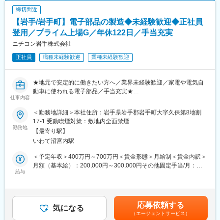
■同社の魅力：
（男性44.3歳、女性37.4歳）
・建築用途や土木用途など社会のインフラ作りに貢献できる商品
締切間近
金ケ崎工場は、封じ込め/無菌化技術により信頼と安心に応える高
群を扱っています。環境配慮型人工芝の開発、産業用テントな
【岩手/岩手町】電子部品の製造◆未経験歓迎◆正社員
度な品質のもと、抗生剤原薬を100トン/年規模、製剤ではバイア
ど、商品開発や投資にも積極的に取り組んでいます。若手からベ
ル剤1,700万本/年、錠剤4.2億錠/年の規模で製造可能です。これら
登用／プライム上場G／年休122日／手当充実
テランまでお互いを尊重し思いやる風土が根付いており、社員／
以外にも、顆粒剤、カプセル剤の製造設備を有しています。がん
ニチコン岩手株式会社
顧客／取引先全てに対しての感謝の念を持ちながら日々の活動を
疼痛治療薬においては、原薬、錠剤、散剤、アンプル剤と多種多
営んでいます。
正社員
職種未経験歓迎
業種未経験歓迎
様な製造設備を有しています。
変更の範囲：会社の定める業務
■働く魅力
★地元で安定的に働きたい方へ／業界未経験歓迎／家電や電気自
・年間休日125日程度、残業月15時間程度と非常に働きやすい環
動車に使われる電子部品／手当充実★
境です。また、育児支援・時短勤務などの制度も充実していま
仕事内容
す。
■職務内容：
・製造工程に関する幅広い業務をご担当いただくため、これまで
＜勤務地詳細＞本社住所：岩手県岩手郡岩手町大字久保第8地割
アルミ電解コンデンサの製造を担っていただきます。生産自動機
の経験を活かしたうえで、製造技術や医薬品の品質システムに関
17-1 受動喫煙対策：敷地内全面禁煙
（自動組立機、自動検査機等）オペレートし生産するものとなり
勤務地
する知識も学ぶことが可能です。
【最寄り駅】
ます。
・社員に当社の良い所を尋ねると、口を揃えて「人間関係が良
いわて沼宮内駅
い！」と言うほど風通しの良い会社です。また、上司との距離も
■アルミ電解コンデンサとは
近いため、「作業の流れをこんな風に変えたい！」などのアイデ
＜予定年収＞400万円～700万円＜賃金形態＞月給制＜賃金内訳＞
アルミ電解コンデンサは、大容量の電気を安定供給するために、
アや意見は積極的に採用され、評価はしっかりと賞与昇給に反映
月額（基本給）：200,000円～300,000円その他固定手当/月：
アルミ箔と液体（電解液）を用いて作られている、回路の安定化
給与
されます。
20,000円～38,800円＜月給＞220,000円～338,800円＜昇給有無
に欠かせない電子部品です。
＞有＜残業手当＞有＜給与補足＞※給与詳細は経験・能力・前職給
電気自動車や太陽光発電、一般家電など様々な電気機器に用いら
☆会社紹介動画：https://cdmo.shionogi-
与等を踏まえて決定賃金はあくまでも目安の金額であり、選考を
れ、世の製品に貢献しています。
ph.co.jp/introduction/movie.html
通じて上下する可能性があります。月給(月額)は固定手当を含めた
応募依頼する
気になる
表記です。
（エージェントサービス）
■勤務形態：
変更の範囲：会社の定める業務