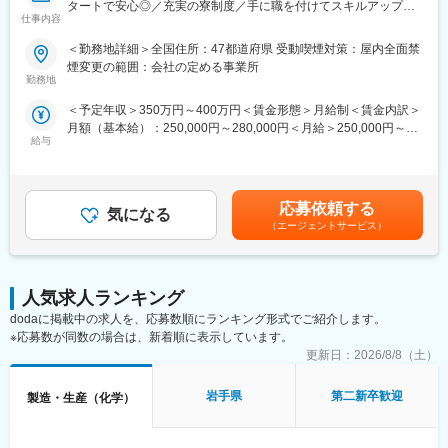
駅(東京都)、本吉原駅、六地蔵駅(京阪線)、山ノ内駅(京都府)、大
タートで安心◎／充実の寮制度／手に職を付けてスキルアップ！
越谷駅、川口駅、東所沢駅、和光市駅、朝霞台駅、新越谷駅、久
仕事内容
阪駅、みなと元町駅、西黒崎駅
平均残業14.4h～
喜駅、武蔵浦和駅、春日部駅、大阪駅、京橋駅(大阪府)、ＪＲ難波
＜勤務地詳細＞全国住所：47都道府県 受動喫煙対策：屋内全面禁
駅、門真市駅、淀屋橋駅、北浜駅(大阪府)、肥後橋駅、江坂駅、東
■仕事内容
煙変更の範囲：会社の定める事業所
三国駅、阿波座駅、南港東駅、中之島駅、四ツ橋駅、西三荘駅、
常駐先の製造現場にて、機械やロボット設備のメンテナンスをお
勤務地
西中島南方駅、西梅田駅、本町駅、南森町駅、神戸駅(兵庫県)、尼
任せします。
崎駅(東海道本線)、御崎公園駅、医療センター駅、西宮駅(ＪＲ
＜予定年収＞350万円～400万円＜賃金形態＞月給制＜賃金内訳＞
＜具体的には＞
線)、明石駅、林崎松江海岸駅、京都駅、西院駅(阪急線)、長岡京
月額（基本給）：250,000円～280,000円＜月給＞250,000円～
・故障の原因を特定し修理する「事後保全」
駅、大宮駅(京都府)、西大路駅、上鳥羽口駅、十条駅(京都府・近
給与
280,000円＜昇給有無＞有＜残業手当＞有＜給与補足＞経験、能
・定期点検・部品交換を行う「予防保全」
鉄線)、向日町駅、淀駅、烏丸御池駅、六番町駅、北岡崎駅、今池
力を考慮の上、規定により決定します。■昇給：年1回（4月）■賞
⇒ロボットや自動化設備が増える今、
駅(愛知県)、ナゴヤドーム前矢田駅、高蔵寺駅、柏森駅、知立駅、
与：年2回（7月・12月）■モデル年収：入社3年：年収400万円：
「止まった機械を直せる人材」＝AI化が進む将来もなくならない
大府駅、鶴舞駅、栄駅(愛知県)、金山駅(愛知県)、伏見駅(愛知
月給27万円＋賞与＋各種手当入社5年：年収500万円：月給30万円
仕事です。
応募依頼する
県)、豊橋駅、大曽根駅、矢場町駅、藤が丘駅(愛知県)、刈谷駅、
気になる
＋賞与＋各種手当賃金はあくまでも目安の金額であり、選考を通
（エージェントサービス）
千種駅、小牧原駅、東刈谷駅、土橋駅(愛知県)、新栄町駅(愛知
じて上下する可能性があります。月給(月額)は固定手当を含めた表
※配属先の例：
県)、日進駅(愛知県)、二川駅、丸の内駅(愛知県)、春日井駅(中央
記です。
・自動車メーカー
本線)、東名古屋港駅、三河豊田駅、国府宮駅、国際センター駅、
・半導体（スマホの部品）メーカー
小牧口駅、常滑駅、岩倉駅(愛知県)、三郷駅(愛知県)、三河安城
・家庭用のエアコン など大手企業が中心です！
人気求人ランキング
駅、稲沢駅、安城駅、共和駅、藤川駅、乙川駅、新金谷駅、三島
dodaに掲載中の求人を、応募数順にランキング形式でご紹介します。
駅、掛川駅、新富士駅(静岡県)、藤枝駅、博多駅、小倉駅(福岡
＼＼未経験でも安心の理由は 研修制度！！／／
※応募数が同数の場合は、新着順に表示しています。
県)、天神駅、呉服町駅(福岡県)、赤坂駅(福岡県)、天神南駅、渡辺
入社後は1～2ヶ月の基礎研修からスタート。
更新日：
2026/8/8（土）
通駅、熊本駅、スタジアムシティサウス駅、いわき駅、金沢駅、
・社会人マナー
長野駅、福井駅、岡山駅、松山市駅、福山駅、広島駅、横川駅(広
・工具の使い方
島県)、中電前駅、呉駅、勝田駅、日立駅、大甕駅、常陸多賀駅、
岩手県
第二新卒歓迎
製造・生産（化学）
・機械図面の読み方
佐和駅、研究学園駅、宇都宮駅、小山駅、太田駅(群馬県)、中央前
⇒新卒と同レベルの研修で、0から学べます。
橋駅、新前橋駅、苫小牧駅、さっぽろ駅、青森駅、秋田駅、長岡
駅、近鉄四日市駅、大和西大寺駅、鳥取駅、松江駅、下関駅、徳