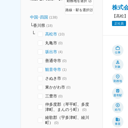
勤務地を選択
株式
路線・駅を選択
【高松】
中国･四国
(
138
)
正社員
香川県
(
18
)
高松市
(
10
)
丸亀市
(
0
)
坂出市
(
4
)
仕事
善通寺市
(
0
)
対象
観音寺市
(
1
)
さぬき市
(
0
)
勤務地
東かがわ市
(
0
)
三豊市
最寄駅
(
0
)
仲多度郡（琴平町、多度
津町、まんのう町）
(
0
)
給与
綾歌郡（宇多津町、綾川
町）
(
0
)
事業