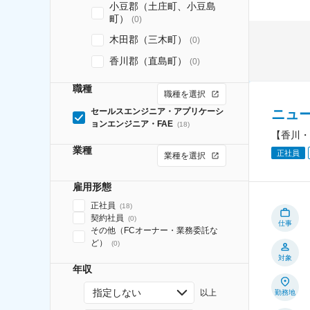
小豆郡（土庄町、小豆島
町）
(
0
)
木田郡（三木町）
(
0
)
香川郡（直島町）
(
0
)
職種
職種を選択
ニュ
セールスエンジニア・アプリケーシ
ョンエンジニア・FAE
(
18
)
【香川・
業種
正社員
業種を選択
雇用形態
正社員
(
18
)
契約社員
(
0
)
仕事
その他（FCオーナー・業務委託な
ど）
(
0
)
対象
年収
指定しない
以上
勤務地