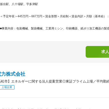
坂出駅、八十場駅、宇多津駅
＜予定年収＞445万円～667万円＜賃金形態＞月給制＜賃金内訳＞月額（基本給）：200,5
■事業内容：包装機械、製袋機械、工業用ミシン、印刷機器、紙ポリ加工機器の製造、
求人
電力株式会社
高松市】エネルギーに関する法人提案営業◎東証プライム上場／平均勤続年
上場企業