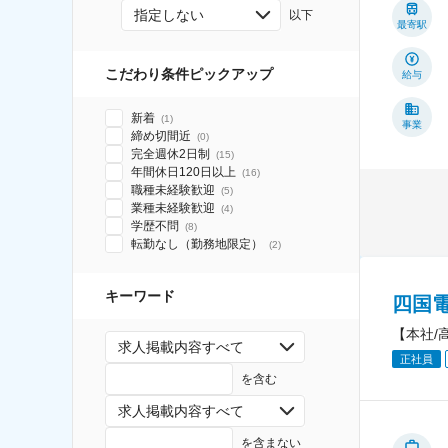
指定しない
以下
最寄駅
こだわり条件ピックアップ
給与
新着
(
1
)
事業
締め切間近
(
0
)
完全週休2日制
(
15
)
年間休日120日以上
(
16
)
職種未経験歓迎
(
5
)
業種未経験歓迎
(
4
)
学歴不問
(
8
)
転勤なし（勤務地限定）
(
2
)
キーワード
四国
【本社/
求人掲載内容すべて
正社員
を含む
求人掲載内容すべて
を含まない