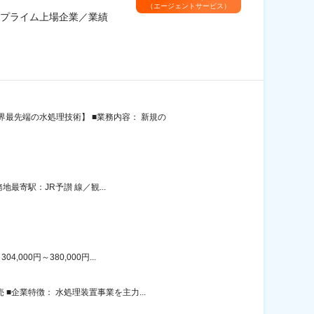
（エージェントサービス）
プライム上場企業／業績
最先端の水処理技術】 ■業務内容： 新規の
地最寄駅：JR予讃 線／観...
00円～380,000円...
■企業特徴： 水処理装置事業を主力...