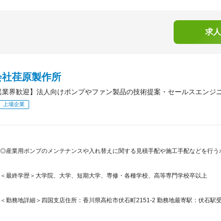
求人
会社荏原製作所
異業界歓迎】法人向けポンプやファン製品の技術提案・セールスエンジニア
上場企業
◎産業用ポンプのメンテナンスや入れ替えに関する見積手配や施工手配などを行う
＜最終学歴＞大学院、大学、短期大学、専修・各種学校、高等専門学校卒以上
＜勤務地詳細＞四国支店住所：香川県高松市伏石町2151-2 勤務地最寄駅：伏石駅受