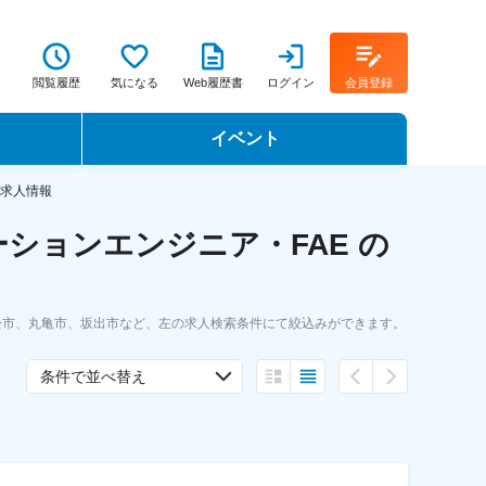
閲覧履歴
気になる
Web履歴書
ログイン
会員登録
イベント
転職イベント・転職セミナー
・求人情報
ションエンジニア・FAE の
転職フェア
転職セミナー動画
松市、丸亀市、坂出市など、左の求人検索条件にて絞込みができます。
条件で並べ替え