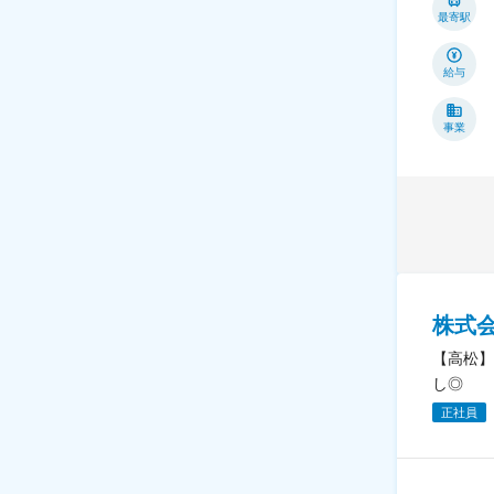
最寄駅
給与
事業
株式
【高松】
し◎
正社員