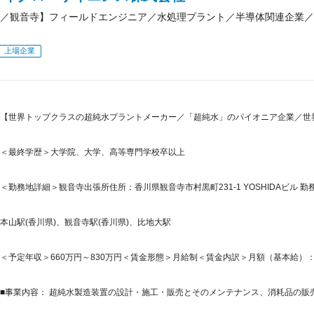
／観音寺】フィールドエンジニア／水処理プラント／半導体関連企業／
上場企業
【世界トップクラスの超純水プラントメーカー／「超純水」のパイオニア企業／世界
＜最終学歴＞大学院、大学、高等専門学校卒以上
＜勤務地詳細＞観音寺出張所住所：香川県観音寺市村黒町231-1 YOSHIDAビル 勤務
本山駅(香川県)、観音寺駅(香川県)、比地大駅
＜予定年収＞660万円～830万円＜賃金形態＞月給制＜賃金内訳＞月額（基本給）：304,0
■事業内容： 超純水製造装置の設計・施工・販売とそのメンテナンス、消耗品の販売 