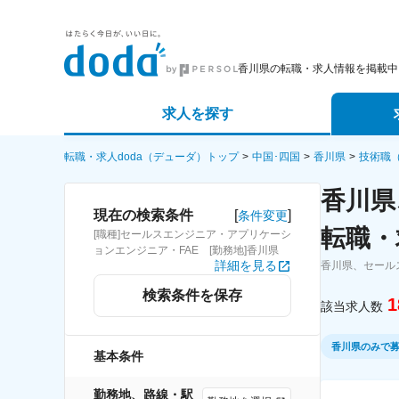
香川県の転職・求人情報を掲載中
求人を探す
詳細条件から探す
エージェ
転職・求人doda（デューダ）トップ
中国･四国
香川県
技術職
香川県
新着求人から探す
スカウト
[
]
現在の検索条件
条件変更
転職・
[職種]セールスエンジニア・アプリケーシ
求人特集から探す
パートナ
ョンエンジニア・FAE [勤務地]香川県
詳細を見る
香川県、セール
検索条件を保存
1
該当求人数
香川県のみで
基本条件
勤務地、路線・駅