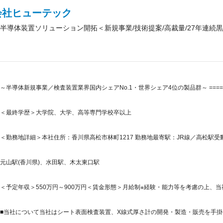
会社ヒューテック
半導体装置ソリューション開拓＜新規事業/技術提案/高裁量/27年連続
～半導体新規事業／検査装置業界国内シェアNo.1・世界シェア4位の製品群～ ===
＜最終学歴＞大学院、大学、高等専門学校卒以上
＜勤務地詳細＞本社住所：香川県高松市林町1217 勤務地最寄駅：JR線／高松駅受動
元山駅(香川県)、水田駅、木太東口駅
＜予定年収＞550万円～900万円＜賃金形態＞月給制※経験・能力等を考慮の上、当
■当社について当社はシート表面検査装置、X線式厚さ計の開発・製造・販売を手掛ける