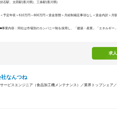
伏石駅、太田駅(香川県)、三条駅(香川県)
＜予定年収＞610万円～800万円＜賃金形態＞月給制補足事項なし＜賃金内訳＞月額（基本
■事業内容：同社は市場別のカンパニー制を採用し、「建築・産業」「エネルギー」「
求人
会社なんつね
サービスエンジニア（食品加工機メンテナンス）／業界トップシェア／