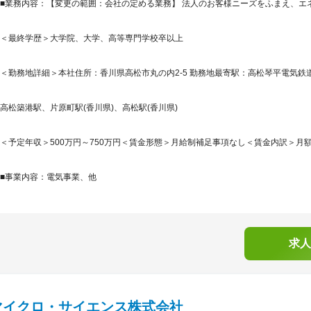
■業務内容：【変更の範囲：会社の定める業務】 法人のお客様ニーズをふまえ、エ
＜最終学歴＞大学院、大学、高等専門学校卒以上
＜勤務地詳細＞本社住所：香川県高松市丸の内2-5 勤務地最寄駅：高松琴平電気鉄道
高松築港駅、片原町駅(香川県)、高松駅(香川県)
＜予定年収＞500万円～750万円＜賃金形態＞月給制補足事項なし＜賃金内訳＞月額（基本
■事業内容：電気事業、他
求人
マイクロ・サイエンス株式会社