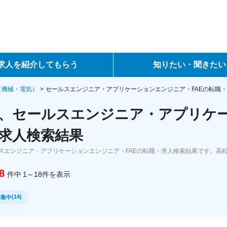
求人を紹介してもらう
知りたい・聞きたい
ントサービス
転職ノウハウ
（機械・電気）
セールスエンジニア・アプリケーションエンジニア・FAEの転職
、セールスエンジニア・アプリケー
サービス
データで見る転職
求人検索結果
ーエージェントサービス
コラム・インタビュー
スエンジニア・アプリケーションエンジニア・FAEの転職・求人検索結果です。高
転職Q&A
8
件中
1～18
件
を表示
(
14
)
募集中