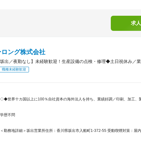
求人
ーロング株式会社
坂出／夜勤なし】未経験歓迎！生産設備の点検・修理◆土日祝休み／業
職種未経験歓迎
◇◆世界十カ国以上に100％自社資本の海外法人を持ち、業績好調／印刷、加工、
学歴不問
＜勤務地詳細＞坂出営業所住所：香川県坂出市入船町1-372-55 受動喫煙対策：屋内