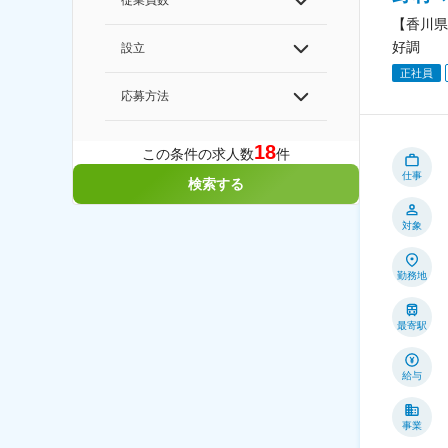
従業員数
【香川県
好調
設立
正社員
応募方法
18
この条件の求人数
件
仕事
検索する
対象
勤務地
最寄駅
給与
事業