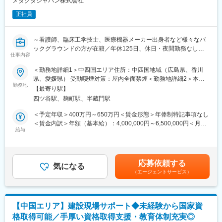
メダクタジャパン株式会社
件の手術実績があり、愛媛・四国でトップクラスの実績を誇りま
正社員
す。
◎先進的な医療技術
四国で2件しかないロボット手術を導入しています。
～看護師、臨床工学技士、医療機器メーカー出身者など様々なバ
ックグラウンドの方が在籍／年休125日、休日・夜間勤務なし～
■会社の特徴：
仕事内容
整形外科を中心に、リハビリ、介護を組み合わせたトータルケア
▽概要
が特徴の医療介護施設です。
＜勤務地詳細1＞中四国エリア住所：中四国地域（広島県、香川
・同社はスイスに本社を置き、世界45か国で事業展開するスパイ
同院の整形外科は、高度専門医療を受けられるように環境を整
県、愛媛県） 受動喫煙対策：屋内全面禁煙＜勤務地詳細2＞本社
ン・ジョイント領域の医療機器メーカーです。
勤務地
え、現在では全国レベルの治療をご提供できるようになりまし
住所：東京都千代田区麹町5-3-5 麹町中田ビル2階勤務地最寄駅：
【最寄り駅】
・スクリューを安全に刺入するため、患者のCTデータを取り込み
た。関節外科を中心とする専門医による適格な診断を行い、治療
JR・東京メトロ線／四ツ谷駅受動喫煙対策：屋内全面禁煙変更の
四ツ谷駅、麹町駅、半蔵門駅
3Dプリンターで個々の治具を製造する技術「MySpine」は、国内
方針を患者様としっかりご相談して手術やリハビリなどの治療を
範囲：会社の定める事業所
医師との共同開発です。本技術の教育プログラムやAR技術を用い
進め、もとの生活に戻れるようサポートをしております。さら
＜予定年収＞400万円～650万円＜賃金形態＞年俸制特記事項なし
たサポートシステムも提供しており、既にグローバルでTOP5シェ
に、介護老人保健施設や訪問看護ステーションなどの介護施設も
＜賃金内訳＞年額（基本給）：4,000,000円～6,500,000円＜月額
アながら、過去10年で平均25%と非常に高い成長率で規模を拡
給与
運営し、高齢者の健やかな生活をサポートしています。
＞333,333円～541,666円（12分割）＜昇給有無＞有＜残業手当＞
大。
有＜給与補足＞上記予定年収以外に、ターゲットボーナスの制度
・日本でも更に事業展開を進めていくため、積極的な増員採用を
変更の範囲：会社の定める業務
があります。上記はあくまでも目安の金額であり、選考を通じて
進めています。
上下する可能性があります。賃金はあくまでも目安の金額であ
応募依頼する
気になる
り、選考を通じて上下する可能性があります。月給(月額)は固定手
（エージェントサービス）
▽業務内容：
当を含めた表記です。
・自社製品を導入したお客様に対して、（1）オペの立会 （2）資
料作成や勉強会の実施 などを行いながら、スムーズな手術実施を
サポートします。数字責任や予算はない、サポートのポジション
【中国エリア】建設現場サポート◆未経験から国家資
です。
格取得可能／手厚い資格取得支援・教育体制充実◎
・担当エリアの病院へご自宅から車で直行し、多くて1日2～3件