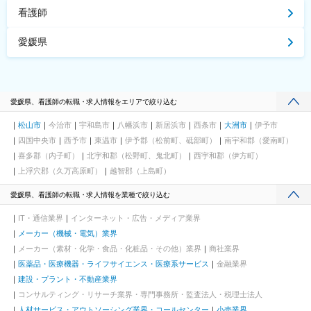
看護師
愛媛県
愛媛県、看護師の転職・求人情報をエリアで絞り込む
松山市
今治市
宇和島市
八幡浜市
新居浜市
西条市
大洲市
伊予市
四国中央市
西予市
東温市
伊予郡（松前町、砥部町）
南宇和郡（愛南町）
喜多郡（内子町）
北宇和郡（松野町、鬼北町）
西宇和郡（伊方町）
上浮穴郡（久万高原町）
越智郡（上島町）
愛媛県、看護師の転職・求人情報を業種で絞り込む
IT・通信業界
インターネット・広告・メディア業界
メーカー（機械・電気）業界
メーカー（素材・化学・食品・化粧品・その他）業界
商社業界
医薬品・医療機器・ライフサイエンス・医療系サービス
金融業界
建設・プラント・不動産業界
コンサルティング・リサーチ業界・専門事務所・監査法人・税理士法人
人材サービス・アウトソーシング業界・コールセンター
小売業界