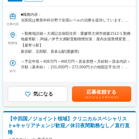
・業務プロセスの改善活動
■担当製品：
■職務内容：
担当製品である「オプチューン（Optune）」は、特定の悪性腫瘍
当医院は整形外科分野で全国レベルの治療を提供しています。
仕事内容
（脳腫瘍の膠芽腫や非小細胞肺がんなどの固形癌）の細胞分裂
1980年4月に開院、愛媛県大洲市にて「大洲記念病院」を中心に
を、体に発生させた特殊な電場で阻害する在宅用の医療機器で
複数の関連施設がございます。世代交代を見据えた中途採用募集
＜勤務地詳細＞大洲記念病院住所：愛媛県大洲市徳森1512-1 勤務
す。セラミック製の電極パッド（アレイ）を身体に貼り、持ち運
を行っております。興味のある方は是非ご応募ください。
地最寄駅：JR線／伊予大洲駅受動喫煙対策：屋内全面禁煙変更の
び可能な本体から交流電場を送り続けることで腫瘍の増殖を抑え
勤務地
範囲：会社の定める事業所
【最寄り駅】
ます。
■職務詳細：
新谷駅、五郎駅、喜多山駅(愛媛県)
同製品による治療は投薬治療や放射線治療と異なり、全身性の副
大洲記念病院にて看護業務全般をお任せします。
作用が少ないことが特徴で、5年生存率10%と言われる膠芽腫に対
95床の病院での病棟看護。
＜予定年収＞408万円～466万円＜賃金形態＞月給制＜賃金内訳＞
して一定の有用性が実証されています。
【病棟情報】
月額（基本給）：231,000円～272,000円その他固定手当/月：
※2017年に保険収載が開始され、現在は膠芽腫（脳腫瘍）／切除
3階病棟：一般（整形外科・内科混合）50床
給与
19,500円＜月給＞250,500円～291,500円＜昇給有無＞有＜残業手
不能な進行・再発の非小細胞肺癌（NSCLC）に対して適応があり
4階病棟：地域包括ケア45床
当＞有＜給与補足＞※予定年収は諸手当含むその他手当：住宅手
ます。
【外来情報】
当、扶養手当、通勤手当、資格手当※予定年収は年齢・経験・能力
診療時間：9：00～12：30／15：00～18：00
等を考慮の上決定■賞与：年2回 計約4.0ヶ月分／前年度実績■昇
応募依頼する
■入社後の流れ：
休診日：土曜午後、日曜
気になる
給：年1回（4月）賃金はあくまでも目安の金額であり、選考を通
東京での2～3週間（予定）の研修を終えた後、現場でのOJT研修
（エージェントサービス）
診療科目：整形外科／内科／外科
じて上下する可能性があります。月給(月額)は固定手当を含めた表
となります。これまで病棟看護師や訪問看護師の方に多くご入社
記です。
頂いており、ミドル・シニア問わずご活躍いただいています。
■魅力ポイント：
◎働きやすい環境
【中四国／ジョイント領域】クリニカルスペシャリス
離職率が低く、働きやすい環境を提供しています。残業が少な
ト※キャリアチェンジ歓迎／休日夜間勤務なし／直行直
変更の範囲：会社の定める業務
く、年間休日115日です。
帰
◎経営の安定性
経営基盤がしっかりしています。整形外科がメインで、年間2,000