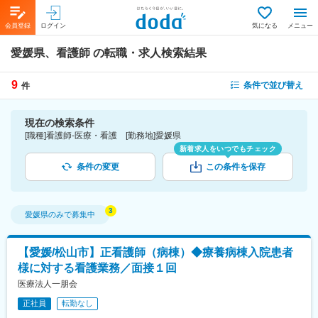
会員登録
ログイン
気になる
メニュー
愛媛県、看護師
の転職・求人検索結果
9
条件で並び替え
件
現在の検索条件
[職種]看護師-医療・看護 [勤務地]愛媛県
新着求人をいつでもチェック
条件の変更
この条件を保存
愛媛県
のみで募集中
【愛媛/松山市】正看護師（病棟）◆療養病棟入院患者
様に対する看護業務／面接１回
医療法人一朋会
正社員
転勤なし