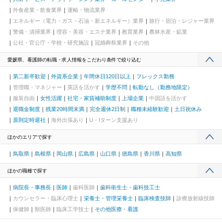
外食産業・飲食業界
運輸・物流業界
エネルギー（電力・ガス・石油・新エネルギー）業界
旅行・宿泊・レジャー業界
警備・清掃業界
理容・美容・エステ業界
教育業界
農林水産・鉱業
公社・官公庁・学校・研究施設
冠婚葬祭業界
その他
愛媛県、看護師の転職・求人情報をこだわり条件で絞り込む
第二新卒歓迎
外資系企業
年間休日120日以上
フレックス勤務
管理職・マネジャー
英語を活かす
学歴不問
転勤なし（勤務地限定）
服装自由
女性活躍
社宅・家賃補助制度
上場企業
中国語を活かす
退職金制度
残業20時間未満
完全週休2日制
職種未経験歓迎
土日祝休み
原則定時退社
海外出張あり
U・Iターン支援あり
ほかのエリアで探す
鳥取県
島根県
岡山県
広島県
山口県
徳島県
香川県
高知県
ほかの職種で探す
病院長・事務長
医師
歯科医師
歯科衛生士・歯科技工士
カウンセラー・臨床心理士
栄養士・管理栄養士
臨床検査技師
診療放射線技師
保健師
獣医師
臨床工学技士
その他医療・看護