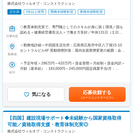
ほどの手術同席を行います。合間や同席が無い日は、手術に向け
株式会社ウィルオブ・コンストラクション
た説明資料の作成や、看護師への勉強会を実施します。
正社員
5名以上採用
職種未経験歓迎
業種未経験歓迎
・上記の業務は、同じエリアを担当する他社員や営業職と連携し
て行います。チームワークが大事なポジションです。
・製品特性上、緊急の手術は基本的にないため、休日や夜間の勤
◇教育体制充実で、専門職としてのスキルが身に就く環境／国も
務は発生しません。ご自身のペースで、スケジュールを立てなが
認める＜健康経営優良法人＞で働き方良好／年休131日（土日祝
ら業務できるポジションです。
仕事内容
休）・残業10h台・直行直帰可／定着率82.9％◇
＜勤務地詳細＞中四国支店住所：広島県広島市中区八丁堀15-10
▽入社後のイメージ
■業務内容：
セントラルビル4F 受動喫煙対策：屋内全面禁煙変更の範囲：会社
・ご経験にもよりますが、基本的には座学研修を1週間実施したあ
大手ゼネコンや官公庁発注による建設現場における施工管理（現
勤務地
の定める事業所
と、オペの見学/同行を行いながら1～2年ほどかけて教育していき
場サポート）、設計及びアシスタントに携わっていただきます。
ます。
＜予定年収＞286万円～420万円＜賃金形態＞月給制＜賃金内訳＞
施工管理の仕事は、現場での作業を【管理・指示・進行】するこ
・同ポジションでキャリアを積むことはもちろんですが、経験を
月額（基本給）：183,000円～245,000円固定残業手当/月：
とであり、作業員として直接作業することは一切ありません！
より広げるために営業職への異動を希望する方も多くいらっしゃ
給与
37,000円～55,000円（固定残業時間27時間0分/月）超過した時間
います。（営業職にキャリアチェンジされる方の割合は9割ほどで
外労働の残業手当は追加支給＜月給＞220,000円～300,000円（一
■具体的な業務
す）キャリア的にも選択肢があり、前向きに働いている方が多い
律手当を含む）＜昇給有無＞有＜残業手当＞有＜給与補足＞※保有
工事が円滑に進むよう、「段取り」をするお仕事です。
点が特徴です。
されるスキル・経験・能力により相談の上で決定■賞与：年2回
現場の掛け持ちは基本なく、1人1現場を担当いただき、下記のよ
応募依頼する
気になる
（入社時期による）業績分配方式により賞与額を決定■昇給：年1
うな業務をお任せします。
（エージェントサービス）
▽働き方
回 賃金はあくまでも目安の金額であり、選考を通じて上下する
＜外勤勤務（7割）＞
年間休日は124日、手術予定をもとにご自身で予定を組むことが
可能性があります。月給(月額)は固定手当を含めた表記です。
・先輩技術者と共に施工写真を撮影
でき、退職金制度など福利厚生も充実しています。職種全体とし
・図面を見ながら指示だし
ては看護師出身の女性社員が多いですが、一部のご事情を除い
【四国】建設現場サポート◆未経験から国家資格取得
・安全施工しているのかチェック
て、産育休復帰率は基本的に100%。退職者も非常に少なく、長期
・出来たものの採寸を計測 など
可能／資格取得支援・教育体制充実◎
的に就業できる環境です。
＜内勤勤務（3割）＞
株式会社ウィルオブ・コンストラクション