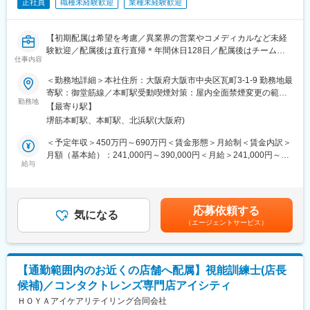
・書類・資料作成
正社員
職種未経験歓迎
業種未経験歓迎
・入社6年目：599万円
・建設プロジェクトの進捗管理・打ち合わせ など
■入社後のキャリア：
【初期配属は希望を考慮／異業界の営業やコメディカルなど未経
～職場の雰囲気・業務内容など下記参考にしてください～
入社後も多彩なキャリアアップ・キャリアチェンジの選択肢があ
験歓迎／配属後は直行直帰＊年間休日128日／配属後はチーム制
参考URL：https://start.willof-construction.co.jp/interview/honoka-
ります。
仕事内容
で助け合う風土／社宅あり】
nanba/
◇資格取得支援制度（施工管理技士としてキャリアアップ）
◇キャリアチェンジ制度
＜勤務地詳細＞本社住所：大阪府大阪市中央区瓦町3-1-9 勤務地最
■職務内容：
■研修体制：
∟採用・研修・キャリアマネージャー・営業など
寄駅：御堂筋線／本町駅受動喫煙対策：屋内全面禁煙変更の範
医薬品の情報提供担当（MR）として、ドクターや医薬品卸へ訪
＼受講者の満足度90％超えの充実した研修をご用意◎／
勤務地
◇グループ会社の別職種への転向
囲：会社の定める事業所
【最寄り駅】
問、当社製品の提案・販売をお任せします。
・入社前研修・配属前研修・6カ月間の配属後の継続研修が用意さ
∟事務・エンジニア職種など
堺筋本町駅、本町駅、北浜駅(大阪府)
れており、専門用語やPCスキル、ビジネスマナー等もイチからレ
＜具体的な業務内容＞
クチャー
＜予定年収＞450万円～690万円＜賃金形態＞月給制＜賃金内訳＞
◎訪問先：主に大学病院や眼科クリニック
・採用予定人数が多いため、新しい同期と一緒にスタートが可能
変更の範囲：会社の定める業務
月額（基本給）：241,000円～390,000円＜月給＞241,000円～
です！
給与
390,000円＜昇給有無＞有＜残業手当＞有＜給与補足＞※給与詳細
・医療機関（クリニック、病院）を訪問し、製品の情報提供や顧
は経験・能力・前職給与等を踏まえて決定※年収は会社の業績・個
客ニーズやお困りごとのヒアリング
■資格手当：
人の成績によって変動■昇給：年1回■賞与：年2回賃金はあくまで
・医薬品に関する情報提供活動
・対象資格は建設系資格（施工管理技士・CAD技術者等）以外に
も目安の金額であり、選考を通じて上下する可能性があります。
応募依頼する
└クリニック向けに勉強会なども実施します
も、ITパスポートなど計150以上の資格取得をサポート
気になる
月給(月額)は固定手当を含めた表記です。
（エージェントサービス）
・販売代理店を訪問し、代理店担当者との関係構築、製品PR、顧
客情報の交換
■モデル年収：
・事務作業 等
評価とともに等級がアップすることで、昇給できる制度が整って
います。
【通勤範囲内のお近くの店舗へ配属】視能訓練士(店長
【MRとは】
・入社1年目：325万円
候補)／コンタクトレンズ専門店アイシティ
医薬品を正しく使用していただくためにドクターや薬剤師へ医薬
・入社4年目：483万円
品の情報の提供や収集を行います。同時に、医療現場から得た情
ＨＯＹＡアイケアリテイリング合同会社
・入社6年目：599万円