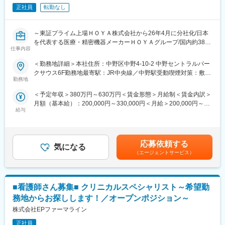
報を正しく、タイムリーに医療関係者に伝達することもMRの役割
正社員
転勤なし
です。
■入社後のキャリア：
入社後も多彩なキャリアアップ・キャリアチェンジの選択肢があ
【担当商品（例）】
ります。
～東証プライム上場ＨＯＹＡ株式会社から26年4月に分社化/日本
当社は眼科領域に特化したスペシャリティファーマです。
◇資格取得支援制度（施工管理技士としてキャリアアップ）
を代表する医療・精密機器メーカーＨＯＹＡグループ/国内約380
ドライアイ治療薬を始めとした、幅広い点眼薬（目薬）を提案す
◇キャリアチェンジ制度
仕事内容
店舗のコンタクトレンズ専門店アイシティを展開中～
ることができます。
∟採用・研修・キャリアマネージャー・営業など
＜勤務地詳細＞本社住所：中野区中野4-10-2 中野セントラルパー
◇グループ会社の別職種への転向
■ポジション概要：
クサウス6F勤務地最寄駅：JR中央線／中野駅受動喫煙対策：敷地
■研修体制：
∟事務・エンジニア職種など
コンタクトレンズ専門店「アイシティ」の店長候補として、以下
勤務地
内全面禁煙変更の範囲：会社の定める事業所
＜入社後＞
の業務を担当します。
大阪本社にて、1か月半～2か月間の初期研修を行います。
＜予定年収＞380万円～630万円＜賃金形態＞月給制＜賃金内訳＞
・販売数値管理・分析
変更の範囲：会社の定める業務
月額（基本給）：200,000円～330,000円＜月給＞200,000円～
・販売業務・商品管理
＜配属後＞
給与
330,000円＜昇給有無＞有＜残業手当＞有＜給与補足＞■職務経験
・エリア内の販促企画・販促活動
・先輩社員がOJTでサポートします。チーム制となっており、1グ
等を考慮の上、当社規定により決定します。■賞与：年2回（直近
・人材育成
ループ8名程度、日常的にもチームメンバーと助け合える風土で
実績 年間4.4か月）賃金はあくまでも目安の金額であり、選考を
・パート・アルバイト採用
す。
通じて上下する可能性があります。月給(月額)は固定手当を含めた
応募依頼する
・月2回程度はグループ内MTGがあり、情報交換や製品に関する
気になる
表記です。
■当社について：
（エージェントサービス）
情報などをキャッチアップする機会があります。
「ライフケア」「情報・通信」の分野でグローバルに事業を展開
・MR教育の専門部署があり、定期的に階層別研修、MR向けの研
するHOYA株式会社のグループ企業として、コンタクトレンズ専
修もあり、配属後も着実にスキルアップしていける環境です。
門店「アイシティ」を全国に370店舗以上展開。コンタクトレン
■看護師さん募集■ クリニカルスペシャリスト～希望勤
ズおよび関連商品の販売を通じて、お客さま一人ひとりの“見え
■勤務地について：
る”を支えるアイケアサービスを提供しています。
務地からお探しします！／オープンポジション～
・初期配属地はご希望を考慮し検討いたします。
株式会社EPファーマライン
（京都府、東京都、青森県、愛知県、岐阜県いずれかのエリアで
変更の範囲：会社の定める業務
は優先的に採用を行っております）
正社員