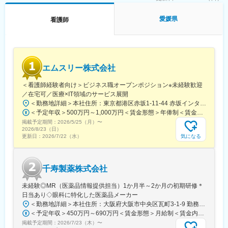
プロジェクト先への転籍のチャンスや、ご志向にあわせた別プロ
ジェクトへのチャレンジも可能です。プロジェクト期間終了後に
愛媛県
看護師
は、プロジェクト先のメーカーへ転籍する方や、医療業界での営
業スキルを伸ばすべく、プロジェクトを変更してさらなるチャレ
ンジをする方など、プロフェッショナル、ゼネラリスト双方を目
指す環境が整っています。現状9割近い方が、プロジェクト先への
転籍や別プロジェクトへの再チャレンジをされています。
エムスリー株式会社
（2）業界内トップクラスの案件数：
医療機器メーカーのプロジェクト数は業界内でもトップクラス。
＜看護師経験者向け＞ビジネス職オープンポジション※未経験歓迎
大手外資系メーカーとの取引も豊富です。他プロジェクトに参加
／在宅可／医療×IT領域のサービス展開
している仲間もたくさんおりますので、社員間の横のつながりも
＜勤務地詳細＞本社住所：東京都港区赤坂1-11-44 赤坂インターシティ10F勤務地最寄駅：東京メトロ銀座線、南北線／溜池山王駅受動喫煙対策：その他（喫煙専用室設置（オフィスビル内共用））変更の範囲：会社の定める事業所（リモートワーク含む）
豊富です。
＜予定年収＞500万円～1,000万円＜賃金形態＞年俸制＜賃金内訳＞年額（基本給）：3,864,144円～7,266,516円固定残業手当/月：76,988円～144,457円（固定残業時間30時間0分/月）超過した時間外労働の残業手当は追加支給＜月額＞399,000円～750,000円（12分割）（一律手当を含む）＜昇給有無＞有＜残業手当＞有＜給与補足＞※現年収を考慮し、選考評価をもとに最終決定いたします。■昇給：年1回（4月）■賞与：年2回（11月、5月）※個人業績評価に連動して支給賃金はあくまでも目安の金額であり、選考を通じて上下する可能性があります。月給(月額)は固定手当を含めた表記です。
（3）社員を大切にする社風：
掲載予定期間：
2026/5/25（月）
〜
丁寧なフォローアップ体制や各種手当はもちろん、内資系ならで
2026/8/23（日）
はの社員を大切にする社風が強い企業です。また、全社的に産休
気になる
更新日：
2026/7/22（水）
産後休暇取得率100%／育休復帰率95%、女性比率は6割近くと女
性のキャリアを応援する環境です。
千寿製薬株式会社
変更の範囲：会社の定める業務
未経験◎MR（医薬品情報提供担当）1か月半～2か月の初期研修＊
日当あり◇眼科に特化した医薬品メーカー
＜勤務地詳細＞本社住所：大阪府大阪市中央区瓦町3-1-9 勤務地最寄駅：御堂筋線／本町駅受動喫煙対策：屋内全面禁煙変更の範囲：会社の定める事業所
＜予定年収＞450万円～690万円＜賃金形態＞月給制＜賃金内訳＞月額（基本給）：241,000円～390,000円＜月給＞241,000円～390,000円＜昇給有無＞有＜残業手当＞有＜給与補足＞※給与詳細は経験・能力・前職給与等を踏まえて決定※年収は会社の業績・個人の成績によって変動■昇給：年1回■賞与：年2回賃金はあくまでも目安の金額であり、選考を通じて上下する可能性があります。月給(月額)は固定手当を含めた表記です。
掲載予定期間：
2026/7/23（木）
〜