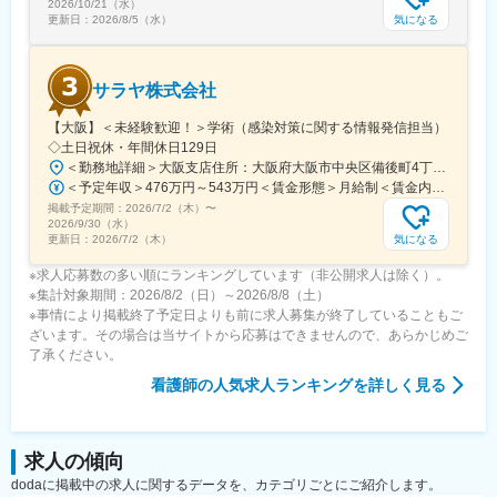
2026/10/21（水）
気になる
更新日：
2026/8/5（水）
サラヤ株式会社
【大阪】＜未経験歓迎！＞学術（感染対策に関する情報発信担当）
◇土日祝休・年間休日129日
＜勤務地詳細＞大阪支店住所：大阪府大阪市中央区備後町4丁目2-5 勤務地最寄駅：大阪metro御堂筋線／本町駅受動喫煙対策：屋内全面禁煙変更の範囲：会社の定める事業所
＜予定年収＞476万円～543万円＜賃金形態＞月給制＜賃金内訳＞月額（基本給）：294,000円～332,700円＜月給＞294,000円～332,700円＜昇給有無＞有＜残業手当＞有＜給与補足＞※給与詳細はキャリア・前職給与等を考慮の上、決定します。■昇給：年1回（4月）■賞与：年2回（7月・12月）賃金はあくまでも目安の金額であり、選考を通じて上下する可能性があります。月給(月額)は固定手当を含めた表記です。
掲載予定期間：
2026/7/2（木）
〜
2026/9/30（水）
気になる
更新日：
2026/7/2（木）
※求人応募数の多い順にランキングしています（非公開求人は除く）。
※集計対象期間：2026/8/2（日）～2026/8/8（土）
※事情により掲載終了予定日よりも前に求人募集が終了していることもご
ざいます。その場合は当サイトから応募はできませんので、あらかじめご
了承ください。
看護師
の人気求人ランキングを詳しく見る
求人の傾向
dodaに掲載中の求人に関するデータを、カテゴリごとにご紹介します。