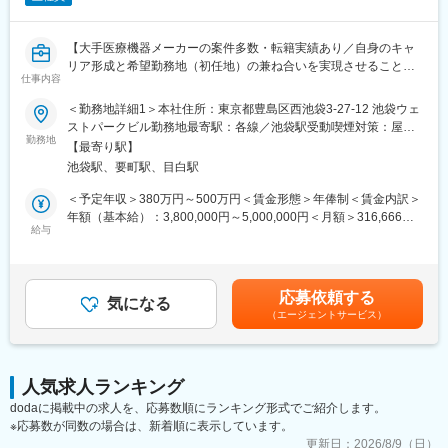
・配属後は自宅を起点に直行直帰型の勤務となりますが、各エリ
アに支店やサテライトオフィスがあるため、会議等やオフィスワ
ーク時に利用ができます。
【大手医療機器メーカーの案件多数・転籍実績あり／自身のキャ
リア形成と希望勤務地（初任地）の兼ね合いを実現させることが
■働き方：
仕事内容
できる働き方】
・土日祝休み／年間休日128日
＜勤務地詳細1＞本社住所：東京都豊島区西池袋3-27-12 池袋ウェ
・有給休暇取得率：79.8％（2025年度）
■今回のPJT：
ストパークビル勤務地最寄駅：各線／池袋駅受動喫煙対策：屋内
・「くるみん」「えるぼし」取得
ポジションサーチ案件となりますので、ご希望やご経歴を基に配
勤務地
全面禁煙＜勤務地詳細2＞全国勤務(ポジションサーチ)住所：全国
【最寄り駅】
属先の医療機器メーカー（クライアント）をお探しします。
に営業所がございます。希望勤務地をお知らせください。 受動喫
■各種手当・福利厚生：
池袋駅、要町駅、目白駅
配属後は、メーカーの育成プログラムを受けていただいたのち機
煙対策：その他（顧客先により異なるが主要顧客先は屋内喫煙可
・社宅制度あり（適用条件あり・入社から7年間まで適用）
器プロモーターとして主にデモ立会い、メーカーでの研修や打合
能場所有）変更の範囲：会社の定める事業所
＜予定年収＞380万円～500万円＜賃金形態＞年俸制＜賃金内訳＞
・日当あり（別途支給）
せをメイン業務として行います。
年額（基本給）：3,800,000円～5,000,000円＜月額＞316,666円
※担当クライアントによって宿泊を伴う出張が発生する場合がござ
給与
～416,666円（12分割）＜昇給有無＞有＜残業手当＞有賃金はあ
変更の範囲：会社の定める業務
います。
くまでも目安の金額であり、選考を通じて上下する可能性があり
ます。月給(月額)は固定手当を含めた表記です。
■職務内容：
応募依頼する
一定期間の配属前研修を受けたのち、当社の取引先企業（医療機
気になる
（エージェントサービス）
器メーカー）の営業部にコントラクト医療機器営業担当者として
配属。その企業の名刺をもって営業活動を行います。同社は医療
機器CSO事業のリーディングカンパニーであり、常に数十のプロ
ジェクトに社員が参加しています。※あくまでも雇用元はEPファ
人気求人ランキング
ーマラインで、正社員登用です
dodaに掲載中の求人を、応募数順にランキング形式でご紹介します。
※応募数が同数の場合は、新着順に表示しています。
【EPファーマラインで働く魅力】
（1）豊富なキャリアパス
更新日：
2026/8/9（日）