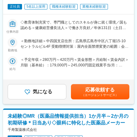
・スタッフの労務管理
変更の範囲：会社の定める業務
・書類・資料作成
正社員
5名以上採用
職種未経験歓迎
業種未経験歓迎
・建設プロジェクトの進捗管理・打ち合わせ など
◇教育体制充実で、専門職としてのスキルが身に就く環境／国も
～職場の雰囲気・業務内容など下記参考にしてください～
認める＜健康経営優良法人＞で働き方良好／年休131日（土日祝
参考URL：https://start.willof-construction.co.jp/interview/honoka-
仕事内容
休）・残業10h台・直行直帰可／定着率82.9％◇
nanba/
＜勤務地詳細＞中四国支店住所：広島県広島市中区八丁堀15-10
■業務内容：
■研修体制：
セントラルビル4F 受動喫煙対策：屋内全面禁煙変更の範囲：会社
大手ゼネコンや官公庁発注による建設現場における施工管理（現
＼受講者の満足度90％超えの充実した研修をご用意◎／
勤務地
の定める事業所
場サポート）、設計及びアシスタントに携わっていただきます。
・入社前研修・配属前研修・6カ月間の配属後の継続研修が用意さ
＜予定年収＞280万円～420万円＜賃金形態＞月給制＜賃金内訳＞
施工管理の仕事は、現場での作業を【管理・指示・進行】するこ
れており、専門用語やPCスキル、ビジネスマナー等もイチからレ
月額（基本給）：179,000円～245,000円固定残業手当/月：
とであり、作業員として直接作業することは一切ありません！
クチャー
給与
36,000円～55,000円（固定残業時間27時間0分/月）超過した時間
・採用予定人数が多いため、新しい同期と一緒にスタートが可能
外労働の残業手当は追加支給＜月給＞215,000円～300,000円（一
■具体的な業務
です！
律手当を含む）＜昇給有無＞有＜残業手当＞有＜給与補足＞※保有
工事が円滑に進むよう、「段取り」をするお仕事です。
されるスキル・経験・能力により相談の上で決定■賞与：年2回
現場の掛け持ちは基本なく、1人1現場を担当いただき、下記のよ
■資格手当：
応募依頼する
気になる
（入社時期による）業績分配方式により賞与額を決定■昇給：年1
うな業務をお任せします。
・対象資格は建設系資格（施工管理技士・CAD技術者等）以外に
（エージェントサービス）
回 賃金はあくまでも目安の金額であり、選考を通じて上下する
＜外勤勤務（7割）＞
も、ITパスポートなど計150以上の資格取得をサポート
可能性があります。月給(月額)は固定手当を含めた表記です。
・先輩技術者と共に施工写真を撮影
・図面を見ながら指示だし
■モデル年収：
未経験◎MR（医薬品情報提供担当）1か月半～2か月の
・安全施工しているのかチェック
評価とともに等級がアップすることで、昇給できる制度が整って
・出来たものの採寸を計測 など
います。
初期研修＊日当あり◇眼科に特化した医薬品メーカー
＜内勤勤務（3割）＞
・入社1年目：325万円
千寿製薬株式会社
・スタッフの労務管理
・入社4年目：483万円