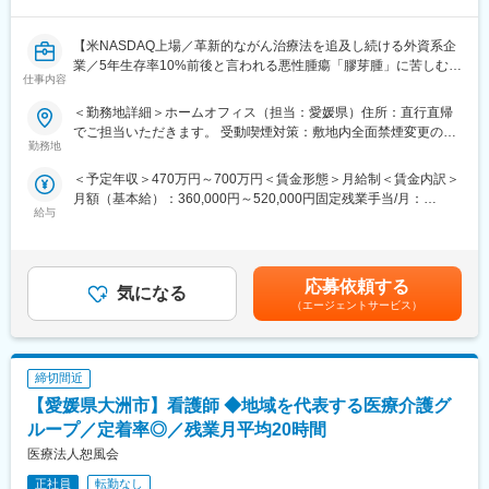
【米NASDAQ上場／革新的ながん治療法を追及し続ける外資系企
業／5年生存率10%前後と言われる悪性腫瘍「膠芽腫」に苦しむ患
仕事内容
者様を支える画期的な医療機器】
＜勤務地詳細＞ホームオフィス（担当：愛媛県）住所：直行直帰
★がん領域の最先端治療（非侵襲デバイス）の適正使用のサポー
でご担当いただきます。 受動喫煙対策：敷地内全面禁煙変更の範
トを通して、患者様のQOL向上に貢献できるポジションです！
勤務地
囲：会社の定める事業所（リモートワーク含む）
★看護師経験を活かして、事業会社にキャリアチェンジが可能な
＜予定年収＞470万円～700万円＜賃金形態＞月給制＜賃金内訳＞
求人です！
月額（基本給）：360,000円～520,000円固定残業手当/月：
★夜勤や呼び出しがなく、医療者としてのやりがいと働き方改善
給与
90,000円～130,000円（固定残業時間40時間0分/月）超過した時
の両立ができる求人です。
間外労働の残業手当は追加支給＜月給＞450,000円～650,000円
（一律手当を含む）＜昇給有無＞有＜残業手当＞有＜給与補足＞■
■業務内容：
賞与実績:前年度実績（年間給与の10％）賃金はあくまでも目安の
当社のデバイスサポートスペシャリストとして、利用者への取扱
応募依頼する
気になる
金額であり、選考を通じて上下する可能性があります。月給(月額)
い説明ならびに利用時のサポートを行って頂きます。
（エージェントサービス）
は固定手当を含めた表記です。
＜具体的な業務内容＞
・利用者様宅への定期訪問(月１回程度)：治療スタートから継続的
にサポートを実施します。また、電話によるサポートも伴いま
締切間近
す。
・利用者様やご家族が機器を正しく使用できているかサポート：
【愛媛県大洲市】看護師 ◆地域を代表する医療介護グ
主治医や担当看護師など医療従事者とのコミュニケーションも伴
ループ／定着率◎／残業月平均20時間
います。
医療法人恕風会
・面談記録等のシステムへの入力
・訪問スケジュール等の調整、管理
正社員
転勤なし