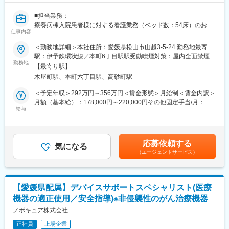
■担当業務：
療養病棟入院患者様に対する看護業務（ベッド数：54床）のお仕
仕事内容
事です。
■詳細：
＜勤務地詳細＞本社住所：愛媛県松山市山越3‐5‐24 勤務地最寄
・スタッフ14～15人で、入院患者様50人程を担当します。
駅：伊予鉄環状線／本町6丁目駅駅受動喫煙対策：屋内全面禁煙変
・療養病棟ですが、地域包括ケア病床がございますので、急な入
勤務地
更の範囲：会社の定める事業所
【最寄り駅】
院等もあります。
木屋町駅、本町六丁目駅、高砂町駅
・時間外は業務により随時あり。
・就業時間（2）当直は、月に4～5回程度となります。
＜予定年収＞292万円～356万円＜賃金形態＞月給制＜賃金内訳＞
月額（基本給）：178,000円～220,000円その他固定手当/月：
変更の範囲：会社の定める業務
給与
15,000円＜月給＞193,000円～235,000円＜昇給有無＞有＜残業手
当＞有＜給与補足＞■昇給あり（勤務評価等による／前年度実績な
し）■賞与前年度実績：年2回・計3.40ヶ月分■固定手当内訳：住
宅手当：5,000円・職務手当：10,000円■皆勤手当：6,000円■当直
応募依頼する
気になる
手当：7,500円／回■賃金締切日：毎月20日／支払日：当月25日賃
（エージェントサービス）
金はあくまでも目安の金額であり、選考を通じて上下する可能性
があります。月給(月額)は固定手当を含めた表記です。
【愛媛県配属】デバイスサポートスペシャリスト(医療
機器の適正使用／安全指導)※非侵襲性のがん治療機器
ノボキュア株式会社
正社員
上場企業