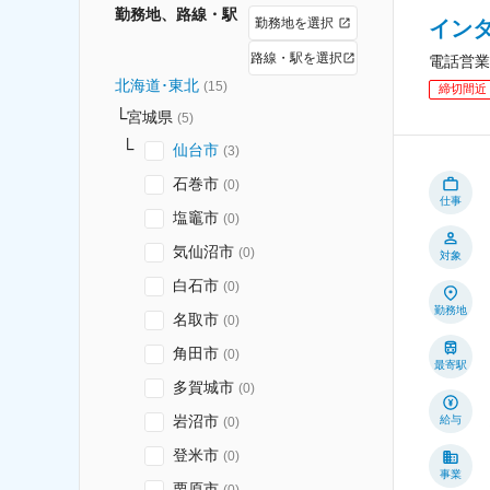
勤務地、路線・駅
勤務地を選択
イン
路線・駅を選択
電話営業
北海道･東北
(
15
)
締切間近
宮城県
(
5
)
仙台市
(
3
)
石巻市
(
0
)
仕事
塩竈市
(
0
)
気仙沼市
(
0
)
対象
白石市
(
0
)
勤務地
名取市
(
0
)
角田市
(
0
)
最寄駅
多賀城市
(
0
)
岩沼市
給与
(
0
)
登米市
(
0
)
事業
栗原市
(
0
)