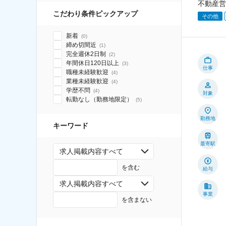
不動産営
こだわり条件ピックアップ
その他
新着
(
0
)
締め切間近
(
1
)
完全週休2日制
(
2
)
年間休日120日以上
(
3
)
仕事
職種未経験歓迎
(
4
)
業種未経験歓迎
(
4
)
学歴不問
(
4
)
対象
転勤なし（勤務地限定）
(
5
)
勤務地
キーワード
最寄駅
求人掲載内容すべて
を含む
給与
求人掲載内容すべて
事業
を含まない