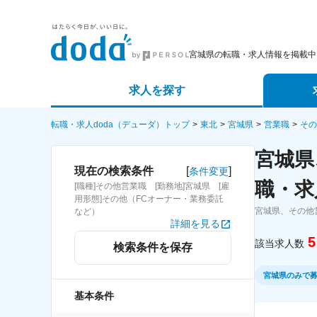
宮城県の転職・求人情報を掲載中
求人を探す
詳細条件から探す
エージェ
転職・求人doda（デューダ）トップ
東北
宮城県
営業職
その
宮城県
新着求人から探す
スカウト
[
]
現在の検索条件
条件変更
職・求
[職種]その他営業職 [勤務地]宮城県 [雇
求人特集から探す
パートナ
用形態]その他（FCオーナー・業務委託
宮城県、その他
など）
詳細を見る
5
該当求人数
検索条件を保存
宮城県のみで
基本条件