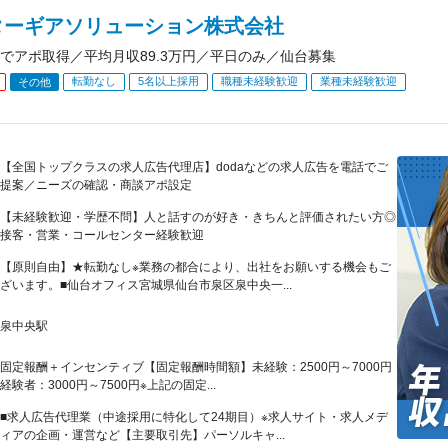
ターギアソリューション株式会社
でアポ取得／平均月収89.3万円／平日のみ／仙台募集
転勤なし
5名以上採用
職種未経験歓迎
業種未経験歓迎
その他
【全国トップクラスの求人広告代理店】dodaなどの求人広告を電話でご
提案／ニーズの確認・商談アポ設定
【未経験歓迎・学歴不問】人と話すのが好き・きちんと評価されたい方◎
接客・営業・コールセンター経験歓迎
【原則自由】★転勤なし※業務の都合により、出社をお願いする機会もご
ざいます。■仙台オフィス宮城県仙台市泉区泉中央一...
泉中央駅
固定報酬＋インセンティブ【固定報酬時間額】未経験：2500円～7000円
経験者：3000円～7500円※上記の固定...
■求人広告代理業（中途採用に特化して24期目）※求人サイト・求人メデ
ィアの企画・運営など【主要取引先】パーソルキャ...