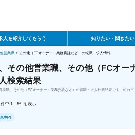
求人を紹介してもらう
知りたい・聞きたい
ントサービス
転職ノウハウ
他営業職
その他（FCオーナー・業務委託など）の転職・求人情報
、その他営業職、その他（FCオー
サービス
データで見る転職
人検索結果
ーエージェントサービス
コラム・インタビュー
営業職、その他（FCオーナー・業務委託など）の転職・求人検索結果です。仙台市
転職Q&A
件中
1～5
件
を表示
(
2
)
募集中