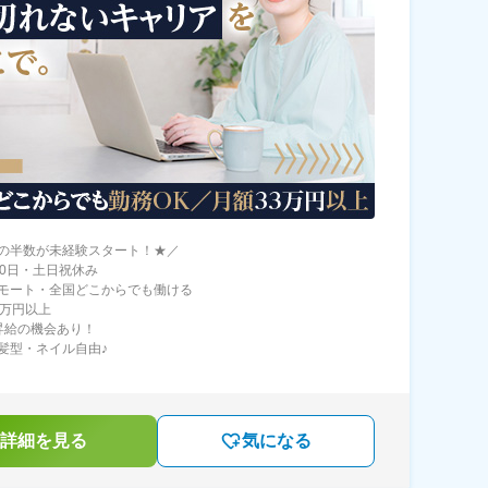
の半数が未経験スタート！★／
20日・土日祝休み
モート・全国どこからでも働ける
3万円以上
昇給の機会あり！
髪型・ネイル自由♪
詳細を見る
気になる