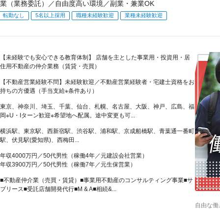
業（業務委託）／自由度高い環境／副業・兼業OK
転勤なし
5名以上採用
職種未経験歓迎
業種未経験歓迎
【未経験でも安心できる教育体制】 店舗を主とした事業用・投資用・居
住用不動産の仲介業務（賃貸・売買）
【不動産営業経験不問】未経験歓迎／不動産営業経験者・宅建士資格をお
持ちの方優遇（手当支給※条件あり）
東京、神奈川、埼玉、千葉、仙台、札幌、名古屋、大阪、神戸、広島、福
岡※U・Iターン歓迎※希望地へ配属。途中変更も可...
横浜駅、東京駅、西新宿駅、渋谷駅、浦和駅、京成船橋駅、青葉通一番町
駅、伏見駅(愛知県)、西梅田...
年収4000万円／50代男性（稼働4年／元建設会社営業）
年収3900万円／50代男性（稼働7年／元生保営業）
■不動産仲介業（売買・賃貸）■事業用不動産のコンサルティング事業■サ
ブリース■受託店舗開発代行■M & A■相続&...
自由な働