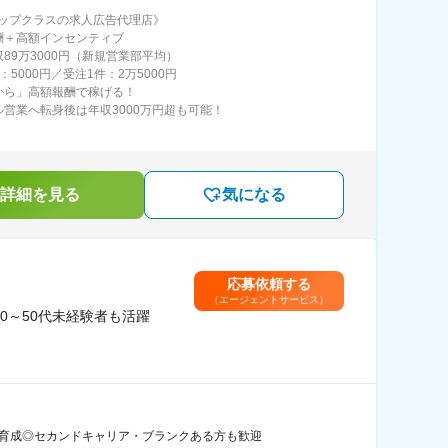
ップクラスの求人広告代理店》
酬＋高額インセンティブ
収89万3000円（新規営業部平均）
：5000円／受注1件：2万5000円
から」高額報酬で稼げる！
ル営業へ転身後は年収3000万円超も可能！
詳細を見る
気になる
応募依頼する
（エージェントサービス）
0～50代未経験者も活躍
に育成◎セカンドキャリア・ブランクある方も歓迎