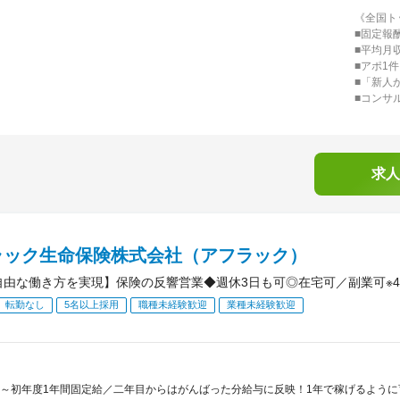
《全国ト
■固定報
■平均月
■アポ1件
■「新人
■コンサ
求人
ラック生命保険株式会社（アフラック）
自由な働き方を実現】保険の反響営業◆週休3日も可◎在宅可／副業可※4
転勤なし
5名以上採用
職種未経験歓迎
業種未経験歓迎
～初年度1年間固定給／二年目からはがんばった分給与に反映！1年で稼げるよう