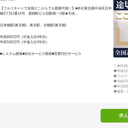
【フルリモートで全国どこからでも勤務可能！】■本社東京都中央区日本
橋3丁目2番14号 新槇町ビル別館第一1階★完全...
日本橋駅(東京都)、東京駅、京橋駅(東京都)
年収600万円（中途入社4年目）
年収528万円（中途入社3年目）
■システム開発■自社サービス開発■営業代行サービス
＼★社員
◆年休1
◆フルリ
◆月給3
◆年1回
◆服装・
求人