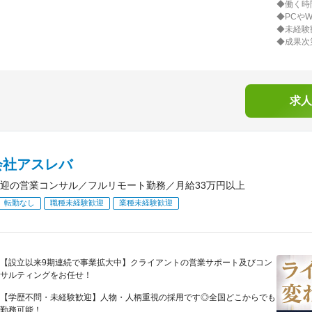
◆働く時
◆PCやW
◆未経験
◆成果次
求人
会社アスレバ
迎の営業コンサル／フルリモート勤務／月給33万円以上
転勤なし
職種未経験歓迎
業種未経験歓迎
【設立以来9期連続で事業拡大中】クライアントの営業サポート及びコン
サルティングをお任せ！
【学歴不問・未経験歓迎】人物・人柄重視の採用です◎全国どこからでも
勤務可能！