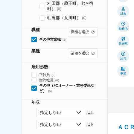
刈田郡（蔵王町、七ヶ宿
町）
(
0
)
対象
牡鹿郡（女川町）
(
0
)
勤務地
職種
職種を選択
その他営業職
(
5
)
最寄駅
業種
業種を選択
給与
雇用形態
事業
正社員
(
0
)
契約社員
(
0
)
その他（FCオーナー・業務委託な
ど）
(
5
)
年収
指定しない
以上
指定しない
以下
ＡＣ