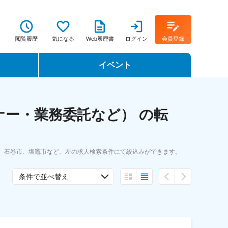
閲覧履歴
気になる
Web履歴書
ログイン
会員登録
イベント
転職イベント・転職セミナー
ナー・業務委託など） の転
転職フェア
転職セミナー動画
、石巻市、塩竈市など、左の求人検索条件にて絞込みができます。
条件で並べ替え