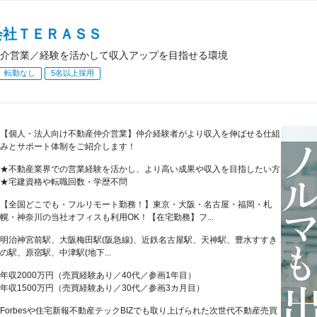
会社ＴＥＲＡＳＳ
介営業／経験を活かして収入アップを目指せる環境
転勤なし
5名以上採用
【個人・法人向け不動産仲介営業】仲介経験者がより収入を伸ばせる仕組
みとサポート体制をご紹介します！
★不動産業界での営業経験を活かし、より高い成果や収入を目指したい方
★宅建資格や転職回数・学歴不問
【全国どこでも・フルリモート勤務！】東京・大阪・名古屋・福岡・札
幌・神奈川の当社オフィスも利用OK！【在宅勤務】フ...
明治神宮前駅、大阪梅田駅(阪急線)、近鉄名古屋駅、天神駅、豊水すすき
の駅、原宿駅、中津駅(地下...
年収2000万円（売買経験あり／40代／参画1年目）
年収1500万円（売買経験あり／30代／参画3カ月目）
Forbesや住宅新報不動産テックBIZでも取り上げられた次世代不動産売買