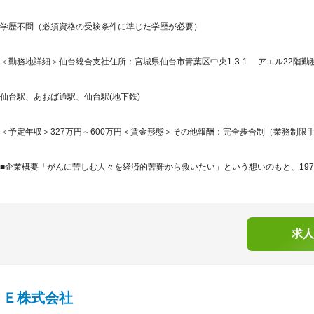
学歴不問（必須資格の受験条件に準じた学歴が必要）
＜勤務地詳細＞仙台総合支社住所：宮城県仙台市青葉区中央1-3-1 アエル22階勤務
仙台駅、あおば通駅、仙台駅(地下鉄)
＜予定年収＞327万円～600万円＜賃金形態＞その他報酬：完全歩合制（業務制限手
■企業概要「がんに苦しむ人々を経済的苦難から救いたい」という想いのもと、1974
求人
ＲＥ株式会社