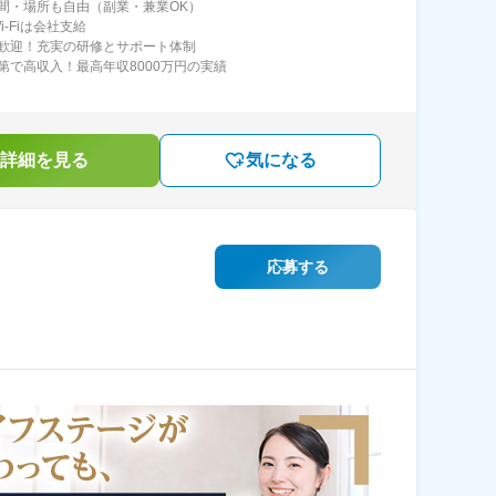
間・場所も自由（副業・兼業OK）
i-Fiは会社支給
歓迎！充実の研修とサポート体制
第で高収入！最高年収8000万円の実績
詳細を見る
気になる
応募する