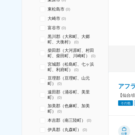
東松島市
(
0
)
大崎市
(
0
)
富谷市
(
0
)
黒川郡（大和町、大郷
町、大衡村）
(
0
)
柴田郡（大河原町、村田
町、柴田町、川崎町）
(
0
)
宮城郡（松島町、七ヶ浜
町、利府町）
(
0
)
亘理郡（亘理町、山元
町）
(
0
)
アフ
遠田郡（涌谷町、美里
【仙台/
町）
(
0
)
その他
加美郡（色麻町、加美
町）
(
0
)
本吉郡（南三陸町）
(
0
)
伊具郡（丸森町）
(
0
)
仕事