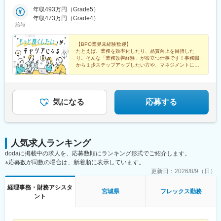
階）【その他】・大阪府大阪市北区角田町8-1 大阪梅田ツインタ
駅、都電雑司ケ谷駅、高輪台駅、上野御徒町駅、末広町駅(東京
ワーズノース32F・宮城県仙台市青葉区花京院１丁目2-3（プロジ
年収493万円（Grade5）
都)、新橋駅、有楽町駅、芝浦ふ頭駅、目黒駅、大崎駅、神田駅(東
ェクト先の住所は上記事業所の住所とは異なる場合があります）--
年収473万円（Grade4）
京都)、御茶ノ水駅、飯田橋駅、四ツ谷駅、市ケ谷駅、高田馬場
給与
----就業場所の変更範囲は、転居を伴わない範囲で会社が定める本
駅、浅草駅(ＴＸ)、日本橋駅(東京都)、東銀座駅、赤坂駅(東京
社およびすべての事業所※リモートワークを許可された場合は自宅
都)、六本木駅、青山一丁目駅、中目黒駅、二子玉川駅、錦糸町
またはサテライトオフィス※サテライトオフィスの有無はエリアに
【BPO業界未経験歓迎】
駅、東陽町駅、立会川駅、東北沢駅、成城学園前駅、荻窪駅、立
たとえば、業務を効率化したり、品質向上を目指した
よって異なります※事業所の変更を伴わずに、出張を命じることが
川北駅、調布駅、新高島駅、京急川崎駅、溝の口駅、日吉駅(神奈
り。そんな「業務改善経験」が役立つ仕事です！事務職
あります
川県)、浦和駅、京成成田駅、淀屋橋駅、高槻駅、あおば通駅、大
から１歩ステップアップしたい方や、マネジメントに挑
戦したい方から選ばれています◎
阪梅田駅(阪神線)、竹橋駅、北品川駅、新宿駅(東京メトロ)、神泉
★業界未経験・ブランク復帰歓迎
駅、二重橋前駅、新宿御苑前駅、池袋駅、高輪ゲートウェイ駅、
上野広小路駅、秋葉原駅、汐留駅、大崎広小路駅、新日本橋駅、
新御茶ノ水駅、水道橋駅、麹町駅、西早稲田駅、三越前駅、銀座
気になる
応募する
駅、溜池山王駅、六本木一丁目駅、外苑前駅、祐天寺駅、二子新
地駅、住吉駅(東京都)、下北沢駅、立川駅、布田駅、高島町駅、川
崎駅、高津駅(神奈川県)、成田駅、なにわ橋駅、高槻市駅、仙台駅
(地下鉄)、大阪梅田駅(阪急線)、水天宮前駅、新宿駅、京橋駅(東京
人気求人ランキング
都)、東新宿駅、東池袋駅、泉岳寺駅、御徒町駅、岩本町駅、内幸
dodaに掲載中の求人を、応募数順にランキング形式でご紹介します。
町駅、五反田駅、小川町駅(東京都)、九段下駅、下落合駅、銀座一
※応募数が同数の場合は、新着順に表示しています。
丁目駅、赤坂見附駅、麻布十番駅、信濃町駅、池ノ上駅、立川南
駅、横浜駅、武蔵溝ノ口駅、北浜駅(大阪府)
更新日：
2026/8/9（日）
経理事務・財務アシスタ
宮城県
フレックス勤務
ント