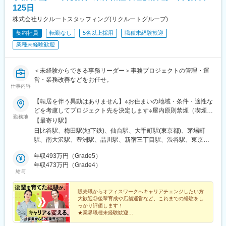
丁目駅、赤坂見附駅、麻布十番駅、信濃町駅、池ノ上駅、立川南
125日
駅、横浜駅、武蔵溝ノ口駅、北浜駅(大阪府)
株式会社リクルートスタッフィング(リクルートグループ)
契約社員
転勤なし
5名以上採用
職種未経験歓迎
業種未経験歓迎
＜未経験からできる事務リーダー＞事務プロジェクトの管理・運
営・業務改善などをお任せ。
仕事内容
【転居を伴う異動はありません】※お住まいの地域・条件・適性な
どを考慮してプロジェクト先を決定します※屋内原則禁煙（喫煙室
勤務地
あり）【勤務地エリア】■関東圏：東京都（23区・23区外）／神
【最寄り駅】
奈川県／埼玉県／千葉県■その他：大阪／仙台【本社】・東京都千
日比谷駅、梅田駅(地下鉄)、仙台駅、大手町駅(東京都)、茅場町
代田区有楽町1-13-1 第一生命日比谷ファースト（14階、19・20
駅、南大沢駅、豊洲駅、品川駅、新宿三丁目駅、渋谷駅、東京
階）【その他】・大阪府大阪市北区角田町8-1 大阪梅田ツインタ
駅、都電雑司ケ谷駅、高輪台駅、上野御徒町駅、末広町駅(東京
ワーズノース32F・宮城県仙台市青葉区花京院１丁目2-3（プロジ
年収493万円（Grade5）
都)、新橋駅、有楽町駅、芝浦ふ頭駅、目黒駅、大崎駅、神田駅(東
ェクト先の住所は上記事業所の住所とは異なる場合があります）--
年収473万円（Grade4）
京都)、御茶ノ水駅、飯田橋駅、四ツ谷駅、市ケ谷駅、高田馬場
給与
----就業場所の変更範囲は、転居を伴わない範囲で会社が定める本
駅、浅草駅(ＴＸ)、日本橋駅(東京都)、東銀座駅、赤坂駅(東京
社およびすべての事業所※リモートワークを許可された場合は自宅
都)、六本木駅、青山一丁目駅、中目黒駅、二子玉川駅、錦糸町
またはサテライトオフィス※サテライトオフィスの有無はエリアに
販売職からオフィスワークへキャリアチェンジしたい方
駅、東陽町駅、立会川駅、東北沢駅、成城学園前駅、荻窪駅、立
大歓迎◎後輩育成や店舗運営など、これまでの経験をし
よって異なります※事業所の変更を伴わずに、出張を命じることが
川北駅、調布駅、新高島駅、京急川崎駅、溝の口駅、日吉駅(神奈
っかり評価します！
あります
川県)、浦和駅、京成成田駅、淀屋橋駅、高槻駅、あおば通駅、大
★業界職種未経験歓迎
★40代、50代活躍中
阪梅田駅(阪神線)、竹橋駅、北品川駅、新宿駅(東京メトロ)、神泉