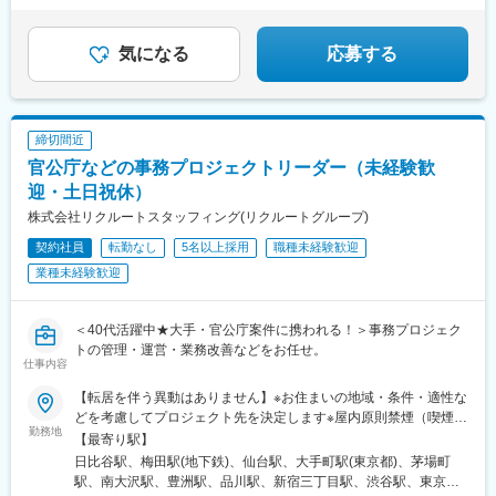
★ずっと長く働き続けられる環境あり
駅、二重橋前駅、新宿御苑前駅、池袋駅、高輪ゲートウェイ駅、
上野広小路駅、秋葉原駅、汐留駅、大崎広小路駅、新日本橋駅、
新御茶ノ水駅、水道橋駅、麹町駅、西早稲田駅、三越前駅、銀座
気になる
応募する
駅、溜池山王駅、六本木一丁目駅、外苑前駅、祐天寺駅、二子新
地駅、住吉駅(東京都)、下北沢駅、立川駅、布田駅、高島町駅、川
崎駅、高津駅(神奈川県)、成田駅、なにわ橋駅、高槻市駅、仙台駅
(地下鉄)、大阪梅田駅(阪急線)、水天宮前駅、新宿駅、京橋駅(東京
締切間近
都)、東新宿駅、東池袋駅、泉岳寺駅、御徒町駅、岩本町駅、内幸
官公庁などの事務プロジェクトリーダー（未経験歓
町駅、五反田駅、小川町駅(東京都)、九段下駅、下落合駅、銀座一
丁目駅、赤坂見附駅、麻布十番駅、信濃町駅、池ノ上駅、立川南
迎・土日祝休）
駅、横浜駅、武蔵溝ノ口駅、北浜駅(大阪府)
株式会社リクルートスタッフィング(リクルートグループ)
契約社員
転勤なし
5名以上採用
職種未経験歓迎
業種未経験歓迎
＜40代活躍中★大手・官公庁案件に携われる！＞事務プロジェク
トの管理・運営・業務改善などをお任せ。
仕事内容
【転居を伴う異動はありません】※お住まいの地域・条件・適性な
どを考慮してプロジェクト先を決定します※屋内原則禁煙（喫煙室
勤務地
あり）【勤務地エリア】■関東圏：東京都（23区・23区外）／神
【最寄り駅】
奈川県／埼玉県／千葉県■その他：大阪／仙台【本社】・東京都千
日比谷駅、梅田駅(地下鉄)、仙台駅、大手町駅(東京都)、茅場町
代田区有楽町1-13-1 第一生命日比谷ファースト（14階、19・20
駅、南大沢駅、豊洲駅、品川駅、新宿三丁目駅、渋谷駅、東京