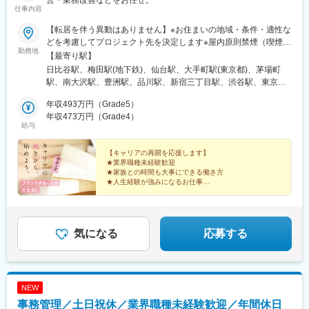
仕事内容
【転居を伴う異動はありません】※お住まいの地域・条件・適性な
どを考慮してプロジェクト先を決定します※屋内原則禁煙（喫煙室
勤務地
あり）【勤務地エリア】■関東圏：東京都（23区・23区外）／神
【最寄り駅】
奈川県／埼玉県／千葉県■その他：大阪／仙台【本社】・東京都千
日比谷駅、梅田駅(地下鉄)、仙台駅、大手町駅(東京都)、茅場町
代田区有楽町1-13-1 第一生命日比谷ファースト（14階、19・20
駅、南大沢駅、豊洲駅、品川駅、新宿三丁目駅、渋谷駅、東京
階）【その他】・大阪府大阪市北区角田町8-1 大阪梅田ツインタ
駅、都電雑司ケ谷駅、高輪台駅、上野御徒町駅、末広町駅(東京
ワーズノース32F・宮城県仙台市青葉区花京院１丁目2-3（プロジ
年収493万円（Grade5）
都)、新橋駅、有楽町駅、芝浦ふ頭駅、目黒駅、大崎駅、神田駅(東
ェクト先の住所は上記事業所の住所とは異なる場合があります）--
年収473万円（Grade4）
京都)、御茶ノ水駅、飯田橋駅、四ツ谷駅、市ケ谷駅、高田馬場
給与
----就業場所の変更範囲は、転居を伴わない範囲で会社が定める本
駅、浅草駅(ＴＸ)、日本橋駅(東京都)、東銀座駅、赤坂駅(東京
社およびすべての事業所※リモートワークを許可された場合は自宅
都)、六本木駅、青山一丁目駅、中目黒駅、二子玉川駅、錦糸町
またはサテライトオフィス※サテライトオフィスの有無はエリアに
【キャリアの再開を応援します】
駅、東陽町駅、立会川駅、東北沢駅、成城学園前駅、荻窪駅、立
★業界職種未経験歓迎
よって異なります※事業所の変更を伴わずに、出張を命じることが
川北駅、調布駅、新高島駅、京急川崎駅、溝の口駅、日吉駅(神奈
★家族との時間も大事にできる働き方
あります
川県)、浦和駅、京成成田駅、淀屋橋駅、高槻駅、あおば通駅、大
★人生経験が強みになるお仕事
チームメンバーに寄り添い、育てるポジションだからこ
阪梅田駅(阪神線)、竹橋駅、北品川駅、新宿駅(東京メトロ)、神泉
そ、これまでのあなたの経験全てが武器になります。
駅、二重橋前駅、新宿御苑前駅、池袋駅、高輪ゲートウェイ駅、
上野広小路駅、秋葉原駅、汐留駅、大崎広小路駅、新日本橋駅、
新御茶ノ水駅、水道橋駅、麹町駅、西早稲田駅、三越前駅、銀座
気になる
応募する
駅、溜池山王駅、六本木一丁目駅、外苑前駅、祐天寺駅、二子新
地駅、住吉駅(東京都)、下北沢駅、立川駅、布田駅、高島町駅、川
崎駅、高津駅(神奈川県)、成田駅、なにわ橋駅、高槻市駅、仙台駅
(地下鉄)、大阪梅田駅(阪急線)、水天宮前駅、新宿駅、京橋駅(東京
NEW
都)、東新宿駅、東池袋駅、泉岳寺駅、御徒町駅、岩本町駅、内幸
事務管理／土日祝休／業界職種未経験歓迎／年間休日
町駅、五反田駅、小川町駅(東京都)、九段下駅、下落合駅、銀座一