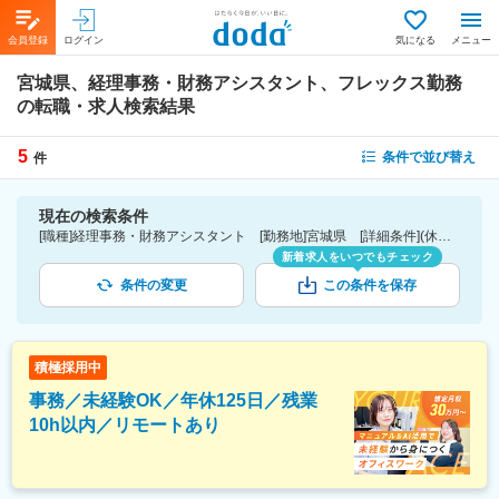
会員登録
ログイン
気になる
メニュー
宮城県、経理事務・財務アシスタント、フレックス勤務
の転職・求人検索結果
5
条件で並び替え
件
現在の検索条件
[職種]経理事務・財務アシスタント [勤務地]宮城県 [詳細条件](休日・働き方)フレックス勤務
新着求人をいつでもチェック
条件の変更
この条件を保存
積極採用中
事務／未経験OK／年休125日／残業
10h以内／リモートあり