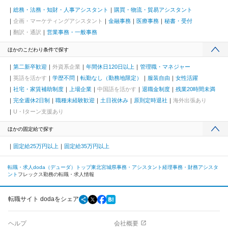
総務・法務・知財・人事アシスタント
購買・物流・貿易アシスタント
企画・マーケティングアシスタント
金融事務
医療事務
秘書・受付
翻訳・通訳
営業事務・一般事務
ほかのこだわり条件で探す
第二新卒歓迎
外資系企業
年間休日120日以上
管理職・マネジャー
英語を活かす
学歴不問
転勤なし（勤務地限定）
服装自由
女性活躍
社宅・家賃補助制度
上場企業
中国語を活かす
退職金制度
残業20時間未満
完全週休2日制
職種未経験歓迎
土日祝休み
原則定時退社
海外出張あり
U・Iターン支援あり
ほかの固定給で探す
固定給25万円以上
固定給35万円以上
転職・求人doda（デューダ）トップ
東北
宮城県
事務・アシスタント
経理事務・財務アシスタ
ント
フレックス勤務の転職・求人情報
転職サイト dodaをシェア
ヘルプ
会社概要