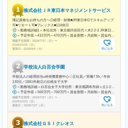
株式会社ＪＲ東日本マネジメントサービス
簿記資格をお持ちの方へ◎経理・財務■JR東日本Gでスキルアップ
可■リモート可■フレックス■124休日
＜勤務地詳細1＞本社住所：東京都渋谷区代々木2-2-2 JR東日本本社ビル9階受動喫煙対策：屋内全面禁煙＜勤務地詳細2＞東京都内オフィス住所：東京都23区内 受動喫煙対策：屋内全面禁煙変更の範囲：会社の定める事業所（リモートワーク含む）
＜予定年収＞410万円～470万円＜賃金形態＞月給制＜賃金内訳＞月額（基本給）：240,000円～250,000円＜月給＞240,000円～250,000円＜昇給有無＞有＜残業手当＞有＜給与補足＞※想定年収には残業月20Hも含めています■昇給：年1回■賞与：年2回(合計3.0ヶ月程度)※総合職：計6.0ヶ月程度■モデル年収総合職（課長）900万円総合職（マネージャー）630万円総合職（主任）520万円エリア（課員）410万円賃金はあくまでも目安の金額であり、選考を通じて上下する可能性があります。月給(月額)は固定手当を含めた表記です。
掲載予定期間：
2026/7/27（月）
〜
2026/10/25（日）
気になる
更新日：
2026/8/4（火）
学校法人白百合学園
学校法人の経理担当※科研費業務中心◇正社員／実働7.5h／年休
130日／1881年創立の伝統女子大学
＜勤務地詳細＞白百合女子大学住所：東京都調布市緑ヶ丘1-25 勤務地最寄駅：京王線／仙川駅受動喫煙対策：屋内全面禁煙変更の範囲：会社の定める事業所
＜予定年収＞500万円～700万円＜賃金形態＞月給制＜賃金内訳＞月額（基本給）：280,000円～430,000円＜月給＞280,000円～430,000円＜昇給有無＞有＜残業手当＞有＜給与補足＞※年齢・過去の経験に基づき、本学規定に合わせ決定【残業手当】有 /残業時間に応じて全額支給（※想定年収に含む）【各種手当】扶養手当/住宅手当/通勤手当 等【賞与】年2回（6月、12月）【昇給】年1回（4月）賃金はあくまでも目安の金額であり、選考を通じて上下する可能性があります。月給(月額)は固定手当を含めた表記です。
掲載予定期間：
2026/7/27（月）
〜
2026/10/25（日）
気になる
更新日：
2026/7/27（月）
株式会社ＧＳＩクレオス