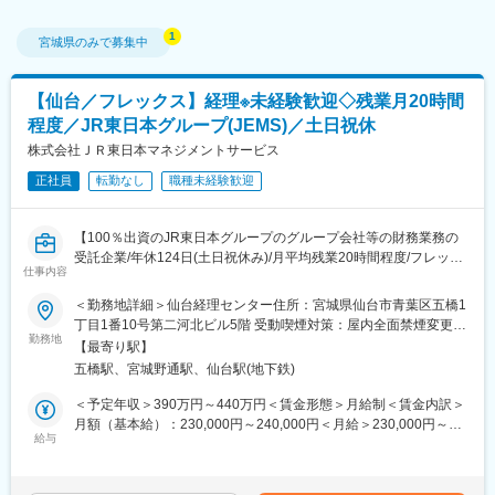
宮城県
のみで募集中
【仙台／フレックス】経理※未経験歓迎◇残業月20時間
程度／JR東日本グループ(JEMS)／土日祝休
株式会社ＪＲ東日本マネジメントサービス
正社員
転勤なし
職種未経験歓迎
【100％出資のJR東日本グループのグループ会社等の財務業務の
受託企業/年休124日(土日祝休み)/月平均残業20時間程度/フレック
仕事内容
スタイム制/テレワーク活用/退職金制度有/住宅・家族手当有/その
ほか福利厚生多数あり】
＜勤務地詳細＞仙台経理センター住所：宮城県仙台市青葉区五橋1
丁目1番10号第二河北ビル5階 受動喫煙対策：屋内全面禁煙変更の
■業務内容：
勤務地
範囲：会社の定める事業所（リモートワーク含む）
【最寄り駅】
ご入社いただいた方には、JR東日本グループ会社の経理・財務業
五橋駅、宮城野通駅、仙台駅(地下鉄)
務を担って頂きます。ご経験に合わせて下記のような業務を想定
しています。
＜予定年収＞390万円～440万円＜賃金形態＞月給制＜賃金内訳＞
◇日次業務（売上・仕入計上、一般管理費計上、請求書発行
月額（基本給）：230,000円～240,000円＜月給＞230,000円～
等）
給与
240,000円＜昇給有無＞有＜残業手当＞有＜給与補足＞想定年収
◇月次業務（振替仕訳、残高確認、減価償却 等）
は月20時間の残業込です。■昇給：年1回■賞与：年2回(計3.0ヶ月
◇四半期・年次業務（上記業務に加え、消費税、法人税等計算、
程度) ※総合職：計6.0ヶ月程度■モデル年収総合職（課長）900万