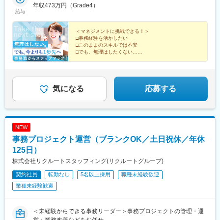
クライフバランスも整えやすい環境です。
ェクト先の住所は上記事業所の住所とは異なる場合があります）--
年収473万円（Grade4）
京都)、御茶ノ水駅、飯田橋駅、四ツ谷駅、市ケ谷駅、高田馬場
給与
----就業場所の変更範囲は、転居を伴わない範囲で会社が定める本
駅、浅草駅(ＴＸ)、日本橋駅(東京都)、東銀座駅、赤坂駅(東京
■当社の魅力について：
社およびすべての事業所※リモートワークを許可された場合は自宅
都)、六本木駅、青山一丁目駅、中目黒駅、二子玉川駅、錦糸町
当社はJR東日本およびグループ会社等の経理財務の業務受託企業
またはサテライトオフィス※サテライトオフィスの有無はエリアに
＜マネジメントに挑戦できる！＞
駅、東陽町駅、立会川駅、東北沢駅、成城学園前駅、荻窪駅、立
です。所属するJR東日本グループは鉄道を中心とした運輸事業だ
□事務経験を活かしたい
よって異なります※事業所の変更を伴わずに、出張を命じることが
川北駅、調布駅、新高島駅、京急川崎駅、溝の口駅、日吉駅(神奈
けでなく、流通・サービス、不動産・ホテル事業等幅広い事業を
□このままのスキルでは不安
あります
川県)、浦和駅、京成成田駅、淀屋橋駅、高槻駅、あおば通駅、大
□でも、無理はしたくない…
展開しています。地域の皆様のインフラとしての機能だけでな
そんな方に選ばれています！
阪梅田駅(阪神線)、竹橋駅、北品川駅、新宿駅(東京メトロ)、神泉
く、生活に根付いた幅広いサービスを展開しています。
まずは少人数のマネジメントからスタート。慣れてきた
駅、二重橋前駅、新宿御苑前駅、池袋駅、高輪ゲートウェイ駅、
ら、自分色のチームづくりに挑戦できます♪
上野広小路駅、秋葉原駅、汐留駅、大崎広小路駅、新日本橋駅、
変更の範囲：会社の定める業務
新御茶ノ水駅、水道橋駅、麹町駅、西早稲田駅、三越前駅、銀座
気になる
応募する
駅、溜池山王駅、六本木一丁目駅、外苑前駅、祐天寺駅、二子新
地駅、住吉駅(東京都)、下北沢駅、立川駅、布田駅、高島町駅、川
崎駅、高津駅(神奈川県)、成田駅、なにわ橋駅、高槻市駅、仙台駅
(地下鉄)、大阪梅田駅(阪急線)、水天宮前駅、新宿駅、京橋駅(東京
NEW
都)、東新宿駅、東池袋駅、泉岳寺駅、御徒町駅、岩本町駅、内幸
事務プロジェクト運営（ブランクOK／土日祝休／年休
町駅、五反田駅、小川町駅(東京都)、九段下駅、下落合駅、銀座一
丁目駅、赤坂見附駅、麻布十番駅、信濃町駅、池ノ上駅、立川南
125日）
駅、横浜駅、武蔵溝ノ口駅、北浜駅(大阪府)
株式会社リクルートスタッフィング(リクルートグループ)
契約社員
転勤なし
5名以上採用
職種未経験歓迎
業種未経験歓迎
＜未経験からできる事務リーダー＞事務プロジェクトの管理・運
営・業務改善などをお任せ。