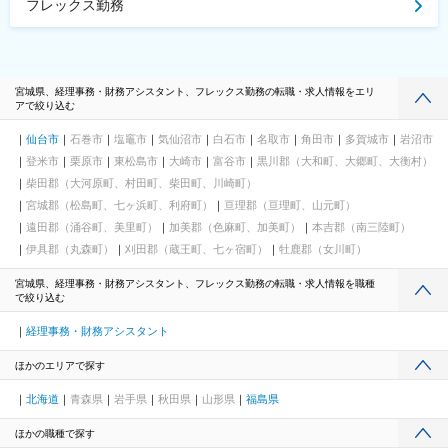
フレックス勤務
宮城県、経理事務・財務アシスタント、フレックス勤務の転職・求人情報をエリ
アで絞り込む
仙台市
石巻市
塩竈市
気仙沼市
白石市
名取市
角田市
多賀城市
岩沼市
登米市
栗原市
東松島市
大崎市
富谷市
黒川郡（大和町、大郷町、大衡村）
柴田郡（大河原町、村田町、柴田町、川崎町）
宮城郡（松島町、七ヶ浜町、利府町）
亘理郡（亘理町、山元町）
遠田郡（涌谷町、美里町）
加美郡（色麻町、加美町）
本吉郡（南三陸町）
伊具郡（丸森町）
刈田郡（蔵王町、七ヶ宿町）
牡鹿郡（女川町）
宮城県、経理事務・財務アシスタント、フレックス勤務の転職・求人情報を職種
で絞り込む
経理事務・財務アシスタント
ほかのエリアで探す
北海道
青森県
岩手県
秋田県
山形県
福島県
ほかの職種で探す