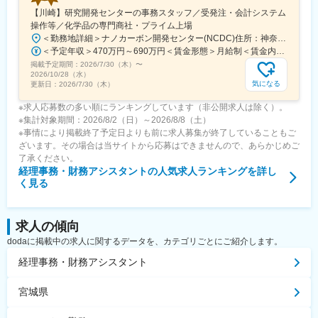
【川崎】研究開発センターの事務スタッフ／受発注・会計システム
操作等／化学品の専門商社・プライム上場
＜勤務地詳細＞ナノカーボン開発センター(NCDC)住所：神奈川県川崎市川崎区南渡?町1-1 京浜ビル8階勤務地最寄駅：JR線／浜川崎駅受動喫煙対策：屋内全面禁煙変更の範囲：会社の定める事業所
＜予定年収＞470万円～690万円＜賃金形態＞月給制＜賃金内訳＞月額（基本給）：254,000円～385,000円＜月給＞254,000円～385,000円＜昇給有無＞有＜残業手当＞有＜給与補足＞※上記想定年収は残業10時間程度の想定残業代含む■賞与：年2回■残業手当：残業時間に応じて別途支給■その他諸手当：0円～35,000円／月賃金はあくまでも目安の金額であり、選考を通じて上下する可能性があります。月給(月額)は固定手当を含めた表記です。
掲載予定期間：
2026/7/30（木）
〜
2026/10/28（水）
気になる
更新日：
2026/7/30（木）
※求人応募数の多い順にランキングしています（非公開求人は除く）。
※集計対象期間：2026/8/2（日）～2026/8/8（土）
※事情により掲載終了予定日よりも前に求人募集が終了していることもご
ざいます。その場合は当サイトから応募はできませんので、あらかじめご
了承ください。
経理事務・財務アシスタント
の人気求人ランキングを詳し
く見る
求人の傾向
dodaに掲載中の求人に関するデータを、カテゴリごとにご紹介します。
経理事務・財務アシスタント
宮城県