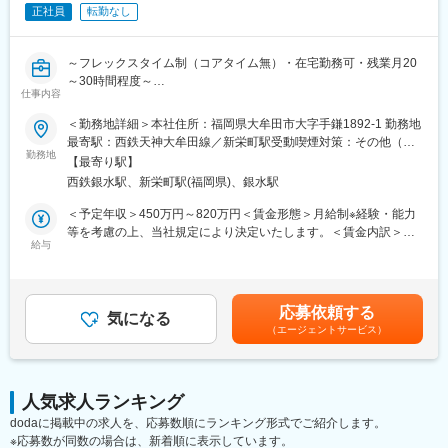
国、世界へ！／
正社員
転勤なし
当社が強みとするのは、鉄道関連の通信システムです。全国各地
の鉄道事業者で私たちの製品が使用されており、駅向けの放送装
置では九州では90％以上のシェアを誇っています。また、列車の
～フレックスタイム制（コアタイム無）・在宅勤務可・残業月20
運行に関係する指令電話システム、気象や災害時のための防災シ
～30時間程度～
ステムなどのシステムも開発。大手電機メーカーの製品づくりで
仕事内容
も、私たちの技術が活かされています。
■業務内容：
＜勤務地詳細＞本社住所：福岡県大牟田市大字手鎌1892-1 勤務地
生化学自動分析装置、免疫自動分析装置、検体検査自動化システ
最寄駅：西鉄天神大牟田線／新栄町駅受動喫煙対策：その他（屋
変更の範囲：会社の定める業務
ムの設計開発を担っている、設計部 開発設計グループにて電気系
勤務地
内禁煙(屋外喫煙可能場所あり)）
【最寄り駅】
設計エンジニア業務をお任せします。
西鉄銀水駅、新栄町駅(福岡県)、銀水駅
＜入社後お任せする業務＞
＜予定年収＞450万円～820万円＜賃金形態＞月給制※経験・能力
・製品・装置の仕様検討、回路設計、評価、量産立ち上げ
等を考慮の上、当社規定により決定いたします。＜賃金内訳＞月
・電気系組込ハードウェア（デジタル回路・基板・FPGAなど）の
給与
額（基本給）：214,500円～428,000円＜月給＞214,500円～
設計・開発
428,000円＜昇給有無＞有＜残業手当＞有＜給与補足＞■給与改
・量産製品の構成部品類改廃に伴う変更設計
定：年1回■賞与：年2回（6月、12月）■社員の年収例：各種手当
・品質改善・作業改善につながる生産設計
＋賞与含む年収800万円/46歳年収600万円/36歳年収520万円/30歳
応募依頼する
・電源周辺の電気設計と電子ビームを制御するアナログ設計
気になる
賃金はあくまでも目安の金額であり、選考を通じて上下する可能
（エージェントサービス）
・電磁界解析、シミュレーション など
性があります。月給(月額)は固定手当を含めた表記です。
※製品化に向けた試作など、これまでのご経験とご希望に応じて、
医療機器（生化学自動分析装置、免疫分析装置、検体前処理装
人気求人ランキング
置）に係る回路設計業務をお任せします。
dodaに掲載中の求人を、応募数順にランキング形式でご紹介します。
※応募数が同数の場合は、新着順に表示しています。
■取り扱い製品例：