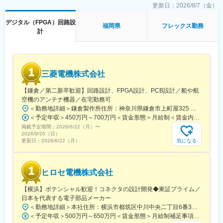
【免疫自動分析装置】
更新日：
2026/8/7（金）
血液中の腫瘍マーカー、ホルモン、感染症などを検査する免疫自
デジタル（FPGA）回路設
動分析装置です。コンパクトなボディと高いパフォーマンスに加
福岡県
フレックス勤務
計
え、優れた操作性を持ち、世界中の医療機関で活躍しています。
■使用ツール：
回路CAD:Allegro DE-HDL、SystemCapture
三菱電機株式会社
■ポジションの魅力：
・日立は、日本とは違う気候、風土でも検査を行っていただける
【鎌倉／第二新卒歓迎】回路設計、FPGA設計、PCB設計／船や航
製品を提供、全世界で人々の健康に貢献しています。
空機のアンテナ機器／在宅勤務可
・診断の深化と、人々のQuality of Life向上をめざし、一人ひとり
＜勤務地詳細＞鎌倉製作所住所：神奈川県鎌倉市上町屋325 勤務地最寄駅：各線／大船駅受動喫煙対策：屋内全面禁煙変更の範囲：会社の定める事業所
に最適なヘルスケアサービスと、持続可能な社会システムの実現
＜予定年収＞450万円～700万円＜賃金形態＞月給制＜賃金内訳＞月額（基本給）：260,000円＜月給＞260,000円＜昇給有無＞有＜残業手当＞有＜給与補足＞※年齢・経験・スキル等に基づき、当社規定により決定します。※詳細は選考を通じてお伝えします。■賃金改定：年1回（4月）■賞与：年2回（6月・12月）賃金はあくまでも目安の金額であり、選考を通じて上下する可能性があります。月給(月額)は固定手当を含めた表記です。
に貢献します。
掲載予定期間：
2026/6/22（月）
〜
2026/9/20（日）
■製品・サービスの魅力：
気になる
更新日：
2026/6/22（月）
日立/Rocheのコラボレーションで生化学・免疫検査市場において
世界トップシェアのため先端技術に関わることが可能です。
ヒロセ電機株式会社
■想定されるキャリアパス：
入社後、医用製品の設計・開発に携わり、製品の品質向上と新技
【横浜】ポテンシャル歓迎！コネクタの設計開発◆東証プライム／
術の導入を推進していただきます。
日本を代表する電子部品メーカー
数年の経験を積んだ後、プロジェクトリーダとしてチームを率
＜勤務地詳細＞本社住所：横浜市都筑区中川中央二丁目6番3号 勤務地最寄駅：センター南駅受動喫煙対策：敷地内全面禁煙変更の範囲：会社の定める事業所（リモートワーク含む）
い、管理・推進する役割を担っていただきます。
＜予定年収＞500万円～650万円＜賃金形態＞月給制補足事項なし＜賃金内訳＞月額（基本給）：287,000円～500,000円＜月給＞287,000円～500,000円＜昇給有無＞有＜残業手当＞有＜給与補足＞※年齢・経験・スキルを考慮のうえ、同社規定に基づいて決定します。■賞与：年2回■昇給：年1回 賃金はあくまでも目安の金額であり、選考を通じて上下する可能性があります。月給(月額)は固定手当を含めた表記です。
その後、設計部全体の戦略策定や技術革新の推進を担当するマネ