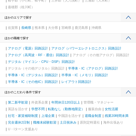
鞍手郡（小竹町、鞍手町）
三井郡（大刀洗町）
三潴郡（大木町）
嘉穂郡（桂川町）
ほかのエリアで探す
佐賀県
長崎県
熊本県
大分県
宮崎県
鹿児島県
沖縄県
ほかの職種で探す
アナログ（電源）回路設計
アナログ（パワーエレクトロニクス）回路設計
アナログ（高周波・RF・通信）回路設計
アナログ（その他アナログ）回路設計
デジタル（マイコン・CPU・DSP）回路設計
デジタル（その他デジタル）回路設計
半導体・IC（アナログ）回路設計
半導体・IC（デジタル）回路設計
半導体・IC（メモリ）回路設計
半導体・IC（その他IC）回路設計
レイアウト回路設計
ほかのこだわり条件で探す
第二新卒歓迎
外資系企業
年間休日120日以上
管理職・マネジャー
英語を活かす
学歴不問
転勤なし（勤務地限定）
服装自由
女性活躍
社宅・家賃補助制度
上場企業
中国語を活かす
退職金制度
残業20時間未満
完全週休2日制
職種未経験歓迎
土日祝休み
原則定時退社
海外出張あり
U・Iターン支援あり