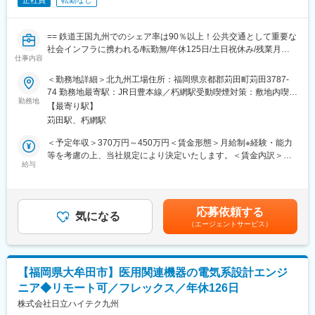
正社員
転勤なし
== 鉄道王国九州でのシェア率は90％以上！公共交通として重要な
社会インフラに携われる/転勤無/年休125日/土日祝休み/残業月
仕事内容
10h/業界での知名度高！ ==
■業務概要：
＜勤務地詳細＞北九州工場住所：福岡県京都郡苅田町苅田3787-
鉄道業界に特化した情報通信機器メーカーである当社にて、鉄道
74 勤務地最寄駅：JR日豊本線／朽網駅受動喫煙対策：敷地内喫煙
事業者やプラント・公共交通など、業界における情報通信機器の
勤務地
可能場所あり変更の範囲：無
【最寄り駅】
電気回路設計担当としてご活躍いただきます。
苅田駅、朽網駅
■業務詳細：
＜予定年収＞370万円～450万円＜賃金形態＞月給制※経験・能力
自社製品・受託製品のシステム設計、回路設計、CPU･FPGA制御
等を考慮の上、当社規定により決定いたします。＜賃金内訳＞月
ボード開発・設計
給与
額（基本給）：207,500円～252,500円＜月給＞207,500円～
252,500円＜昇給有無＞有＜残業手当＞有＜給与補足＞■昇給：年
■組織構成：
1回(7月) 平均2％■賞与：年2回(6月、12月) ※昨年実績：5ヶ月
部門は27名で構成されており、20代と40代が多く在籍していま
分/年※年収例：25歳～35歳担当者クラス ・30歳主任：490万
応募依頼する
す。
気になる
円・35歳係長：550万円賃金はあくまでも目安の金額であり、選
（エージェントサービス）
考を通じて上下する可能性があります。月給(月額)は固定手当を含
■就業環境：
めた表記です。
◇入社後の定着率も高く、ほぼ転勤もありません。
◇残業も月平均10時間程度と働きやすい環境です◎
【福岡県大牟田市】医用関連機器の電気系設計エンジ
ニア◆リモート可／フレックス／年休126日
■企業の魅力：
＼鉄道王国九州で圧倒的なシェア。高度な技術を活かし日本全
株式会社日立ハイテク九州