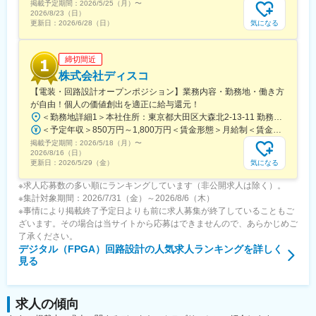
掲載予定期間：
2026/5/25（月）
〜
ージャー職に昇進し、最終的には設計部門全体の統括責任者とし
2026/8/23（日）
て、組織の成長と技術力の向上をリードしていただくことを期待
気になる
更新日：
2026/6/28（日）
しています。
締切間近
株式会社ディスコ
【電装・回路設計オープンポジション】業務内容・勤務地・働き方
が自由！個人の価値創出を適正に給与還元！
＜勤務地詳細1＞本社住所：東京都大田区大森北2-13-11 勤務地最寄駅：JR京浜東北線／大森駅受動喫煙対策：屋内全面禁煙＜勤務地詳細2＞羽田R&Dセンター住所：東京都大田区東糀谷6-7-56 受動喫煙対策：屋内全面禁煙
＜予定年収＞850万円～1,800万円＜賃金形態＞月給制＜賃金内訳＞月額（基本給）：379,900円～620,000円＜月給＞379,900円～620,000円＜昇給有無＞有＜残業手当＞有＜給与補足＞■補足：表記の金額はあくまで目安であり、経験・能力・前給等を考慮のうえ決定■年4回(春期、夏期、秋期、冬期)※2024年度実績 17.50ヶ月/過去10年平均：14.67ヶ月■家族手当や各種手当が充実しているため手当によっても年収・月給は変動します。賃金はあくまでも目安の金額であり、選考を通じて上下する可能性があります。月給(月額)は固定手当を含めた表記です。
掲載予定期間：
2026/5/18（月）
〜
2026/8/16（日）
気になる
更新日：
2026/5/29（金）
※求人応募数の多い順にランキングしています（非公開求人は除く）。
※集計対象期間：2026/7/31（金）～2026/8/6（木）
※事情により掲載終了予定日よりも前に求人募集が終了していることもご
ざいます。その場合は当サイトから応募はできませんので、あらかじめご
了承ください。
デジタル（FPGA）回路設計
の人気求人ランキングを詳しく
見る
求人の傾向