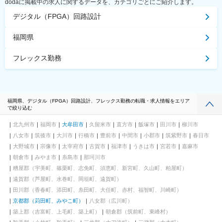
dodaに掲載中の求人に関するデータを、カテゴリごとにご紹介します。
デジタル（FPGA）回路設計
福岡県
フレックス勤務
福岡県、デジタル（FPGA）回路設計、フレックス勤務の転職・求人情報をエリア
で絞り込む
北九州市
福岡市
大牟田市
久留米市
直方市
飯塚市
田川市
柳川市
八女市
筑後市
大川市
行橋市
豊前市
中間市
小郡市
筑紫野市
春日市
大野城市
宗像市
太宰府市
古賀市
福津市
うきは市
宮若市
嘉麻市
朝倉市
みやま市
糸島市
那珂川市
糟屋郡（宇美町、篠栗町、志免町、須恵町、新宮町、久山町、粕屋町）
遠賀郡（芦屋町、水巻町、岡垣町、遠賀町）
田川郡（香春町、添田町、糸田町、大任町、赤村、福智町、川崎町）
京都郡（苅田町、みやこ町）
八女郡（広川町）
築上郡（吉富町、上毛町、築上町）
朝倉郡（筑前町、東峰村）