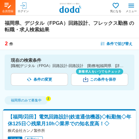
会員登録
ログイン
気になる
メニュー
福岡県、デジタル（FPGA）回路設計、フレックス勤務
の
転職・求人検索結果
2
条件で並び替え
件
現在の検索条件
[職種]デジタル（FPGA）回路設計-回路設計 [勤務地]福岡県 [詳細条件](休日・働き方)フレックス勤務
新着求人をいつでもチェック
条件の変更
この条件を保存
福岡県
のみで募集中
【福岡/苅田】電気回路設計(鉄道通信機器)◇転勤無◇年
休125日◇残業月10h◇業界での知名度高！◇
株式会社カンノ製作所