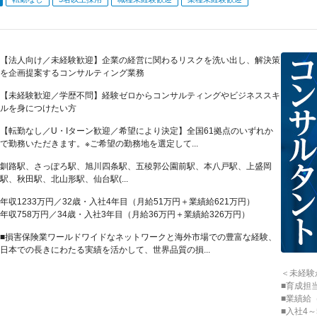
【法人向け／未経験歓迎】企業の経営に関わるリスクを洗い出し、解決策
を企画提案するコンサルティング業務
【未経験歓迎／学歴不問】経験ゼロからコンサルティングやビジネススキ
ルを身につけたい方
【転勤なし／U・Iターン歓迎／希望により決定】全国61拠点のいずれか
で勤務いただきます。※ご希望の勤務地を選定して...
釧路駅、さっぽろ駅、旭川四条駅、五稜郭公園前駅、本八戸駅、上盛岡
駅、秋田駅、北山形駅、仙台駅(...
年収1233万円／32歳・入社4年目（月給51万円＋業績給621万円）
年収758万円／34歳・入社3年目（月給36万円＋業績給326万円）
■損害保険業ワールドワイドなネットワークと海外市場での豊富な経験、
日本での長きにわたる実績を活かして、世界品質の損...
＜未経験
■育成担
■業績給
■入社4