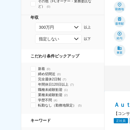
その他（FCオーナー・業務委託な
ど）
(
0
)
勤務地
年収
最寄駅
300万円
以上
指定しない
給与
以下
事業
こだわり条件ピックアップ
新着
(
0
)
締め切間近
(
0
)
完全週休2日制
(
7
)
年間休日120日以上
(
7
)
職種未経験歓迎
(
1
)
業種未経験歓迎
(
2
)
学歴不問
(
4
)
Ａｕ
転勤なし（勤務地限定）
(
5
)
【コンサ
キーワード
正社員