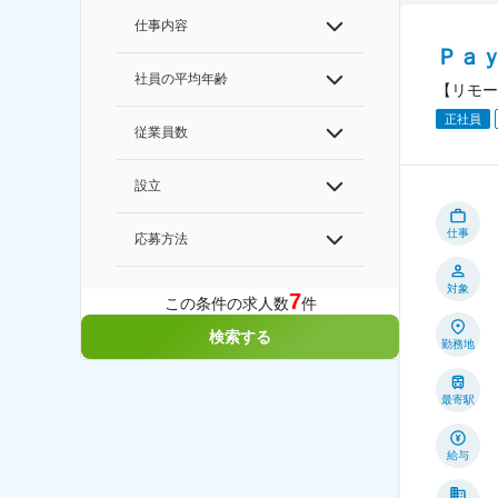
仕事内容
Ｐａ
社員の平均年齢
【リモー
正社員
従業員数
設立
仕事
応募方法
対象
7
この条件の求人数
件
検索する
勤務地
最寄駅
給与