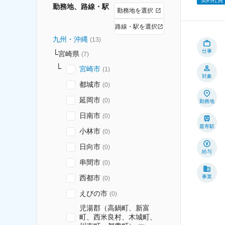
勤務地、路線・駅
勤務地を選択
路線・駅を選択
九州・沖縄
(
13
)
仕事
宮崎県
(
7
)
宮崎市
(
1
)
対象
都城市
(
0
)
延岡市
(
0
)
勤務地
日南市
(
0
)
最寄駅
小林市
(
0
)
日向市
(
0
)
給与
串間市
(
0
)
西都市
事業
(
0
)
えびの市
(
0
)
児湯郡（高鍋町、新富
町、西米良村、木城町、