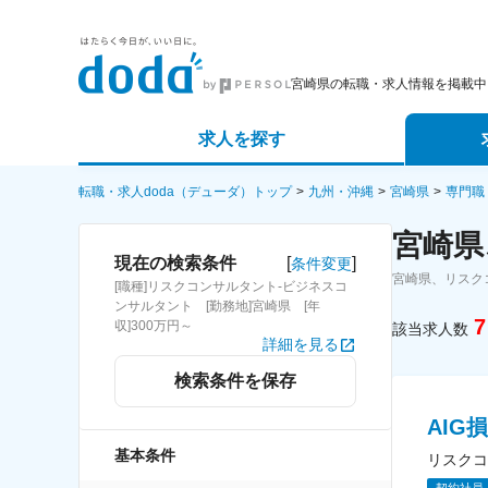
宮崎県の転職・求人情報を掲載中
求人を探す
詳細条件から探す
エージェ
転職・求人doda（デューダ）トップ
九州・沖縄
宮崎県
専門職
宮崎県
新着求人から探す
スカウト
[
]
現在の検索条件
条件変更
宮崎県、リスク
[職種]リスクコンサルタント-ビジネスコ
求人特集から探す
パートナ
ンサルタント [勤務地]宮崎県 [年
7
収]300万円～
該当求人数
詳細を見る
検索条件を保存
AIG
基本条件
リスクコ
契約社員