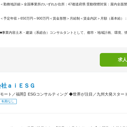
＜勤務地詳細＞全国事業所のいずれか住所：47都道府県 受動喫煙対策：屋内全面
＜予定年収＞650万円～900万円＜賃金形態＞月給制＜賃金内訳＞月額（基本給）：270,0
■事業内容土木・建築（系総合）コンサルタントとして、都市・地域計画、環境、情報
求人
会社ａｉＥＳＧ
モート／福岡】ESGコンサルティング ◆世界が注目／九州大発スター
転勤なし