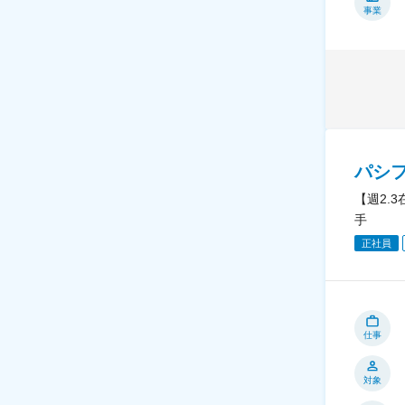
事業
パシ
【週2.
手
正社員
仕事
対象