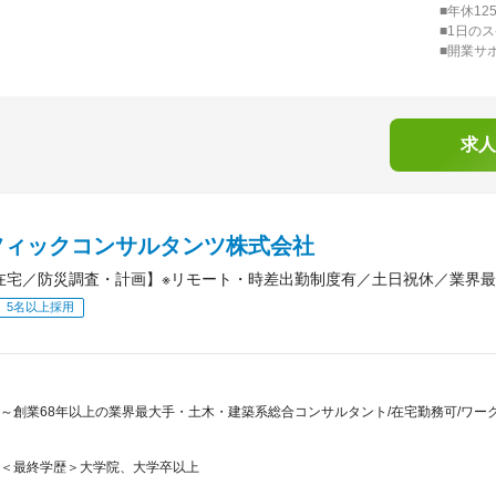
■年休1
■1日の
■開業サ
求人
フィックコンサルタンツ株式会社
3在宅／防災調査・計画】※リモート・時差出勤制度有／土日祝休／業界
5名以上採用
～創業68年以上の業界最大手・土木・建築系総合コンサルタント/在宅勤務可/ワー
＜最終学歴＞大学院、大学卒以上