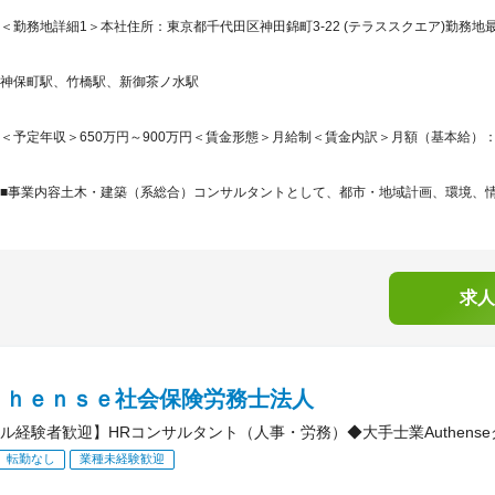
＜勤務地詳細1＞本社住所：東京都千代田区神田錦町3-22 (テラススクエア)勤務地最
神保町駅、竹橋駅、新御茶ノ水駅
＜予定年収＞650万円～900万円＜賃金形態＞月給制＜賃金内訳＞月額（基本給）：270,0
■事業内容土木・建築（系総合）コンサルタントとして、都市・地域計画、環境、情報
求人
ｔｈｅｎｓｅ社会保険労務士法人
ル経験者歓迎】HRコンサルタント（人事・労務）◆大手士業Authens
転勤なし
業種未経験歓迎