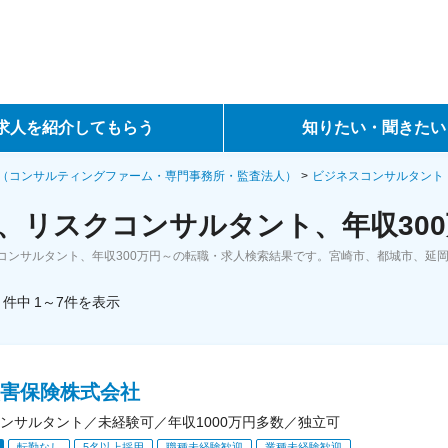
求人を紹介してもらう
知りたい・聞きたい
ントサービス
転職ノウハウ
（コンサルティングファーム・専門事務所・監査法人）
ビジネスコンサルタント
、リスクコンサルタント、年収300
サービス
データで見る転職
コンサルタント、年収300万円～の転職・求人検索結果です。宮崎市、都城市、延
ーエージェントサービス
コラム・インタビュー
件中
1～7
件
を表示
転職Q&A
損害保険株式会社
ンサルタント／未経験可／年収1000万円多数／独立可
転勤なし
5名以上採用
職種未経験歓迎
業種未経験歓迎