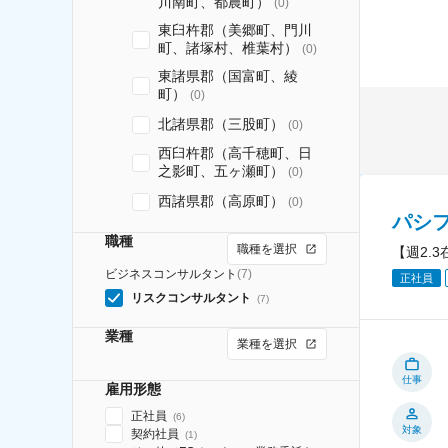
川南町、都農町）
(
0
)
東臼杵郡（美郷町、門川
町、諸塚村、椎葉村）
(
0
)
東諸県郡（国富町、綾
町）
(
0
)
北諸県郡（三股町）
(
0
)
西臼杵郡（高千穂町、日
之影町、五ヶ瀬町）
(
0
)
西諸県郡（高原町）
(
0
)
パシ
職種
職種を選択
【週2.
ビジネスコンサルタント
(
7
)
正社員
リスクコンサルタント
(
7
)
業種
業種を選択
仕事
雇用形態
正社員
(
6
)
対象
契約社員
(
1
)