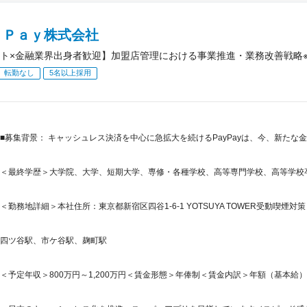
ｙＰａｙ株式会社
ト×金融業界出身者歓迎】加盟店管理における事業推進・業務改善戦略※A
転勤なし
5名以上採用
■募集背景： キャッシュレス決済を中心に急拡大を続けるPayPayは、今、新た
＜最終学歴＞大学院、大学、短期大学、専修・各種学校、高等専門学校、高等学校
＜勤務地詳細＞本社住所：東京都新宿区四谷1-6-1 YOTSUYA TOWER受動喫煙対
四ツ谷駅、市ケ谷駅、麹町駅
＜予定年収＞800万円～1,200万円＜賃金形態＞年俸制＜賃金内訳＞年額（基本給）：6,50