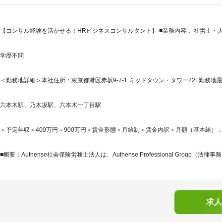
【コンサル経験を活かせる！HRビジネスコンサルタント】 ■業務内容： 社労士
学歴不問
＜勤務地詳細＞本社住所：東京都港区赤坂9-7-1 ミッドタウン・タワー22F勤務地最
六本木駅、乃木坂駅、六本木一丁目駅
＜予定年収＞400万円～900万円＜賃金形態＞月給制＜賃金内訳＞月額（基本給）：247,1
■概要：Authense社会保険労務士法人は、Authense Professional Group（法律事務所
求人