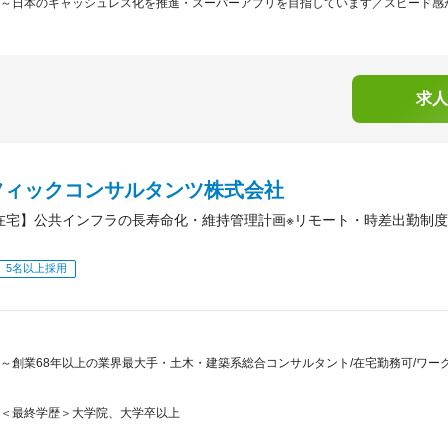
～日本のキャッシュレス化を推進・スーパーアプリを目指しています／スピード感が
求人
フィックコンサルタンツ株式会社
3在宅】公共インフラの長寿命化・維持管理計画※リモート・時差出勤制
5名以上採用
～創業68年以上の業界最大手・土木・建築系総合コンサルタント/在宅勤務可/ワー
＜最終学歴＞大学院、大学卒以上