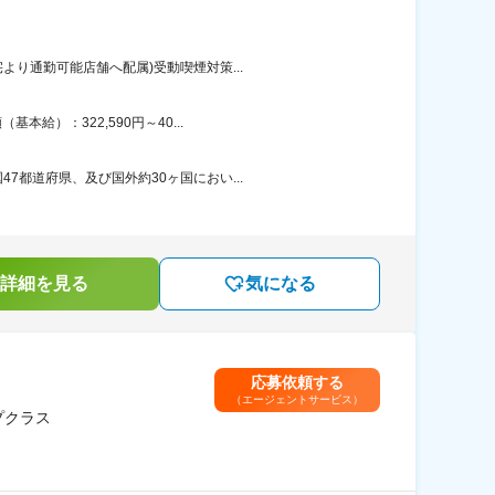
り通勤可能店舗へ配属)受動喫煙対策...
給）：322,590円～40...
都道府県、及び国外約30ヶ国におい...
詳細を見る
気になる
応募依頼する
（エージェントサービス）
プクラス