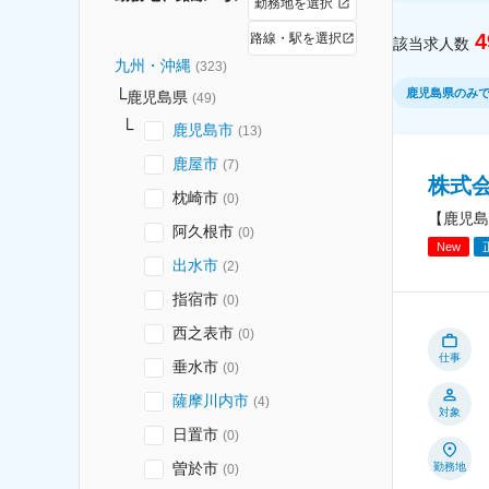
勤務地を選択
4
路線・駅を選択
該当求人数
九州・沖縄
(
323
)
鹿児島県のみ
鹿児島県
(
49
)
鹿児島市
(
13
)
鹿屋市
(
7
)
株式
枕崎市
(
0
)
【鹿児島
阿久根市
(
0
)
New
出水市
(
2
)
指宿市
(
0
)
西之表市
(
0
)
仕事
垂水市
(
0
)
薩摩川内市
(
4
)
対象
日置市
(
0
)
曽於市
勤務地
(
0
)