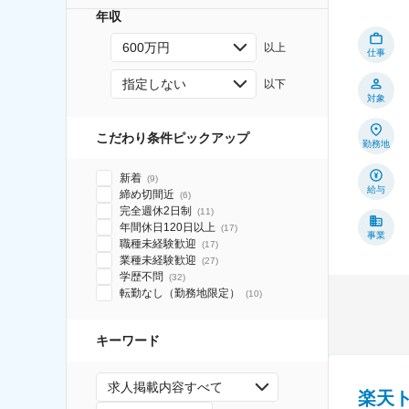
年収
600万円
以上
仕事
指定しない
以下
対象
こだわり条件ピックアップ
勤務地
新着
(
9
)
給与
締め切間近
(
6
)
完全週休2日制
(
11
)
年間休日120日以上
(
17
)
事業
職種未経験歓迎
(
17
)
業種未経験歓迎
(
27
)
学歴不問
(
32
)
転勤なし（勤務地限定）
(
10
)
キーワード
求人掲載内容すべて
楽天