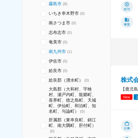
霧島市
(
8
)
給与
いちき串木野市
(
0
)
南さつま市
(
0
)
事業
志布志市
(
0
)
奄美市
(
0
)
南九州市
(
1
)
伊佐市
(
0
)
姶良市
(
0
)
株式会
姶良郡（湧水町）
(
0
)
【鹿児島
大島郡（大和村、宇検
村、瀬戸内町、龍郷町、
New
喜界町、徳之島町、天城
町、伊仙町、和泊町、知
名町、与論町）
(
0
)
肝属郡（東串良町、錦江
町、南大隅町、肝付町）
仕事
(
0
)