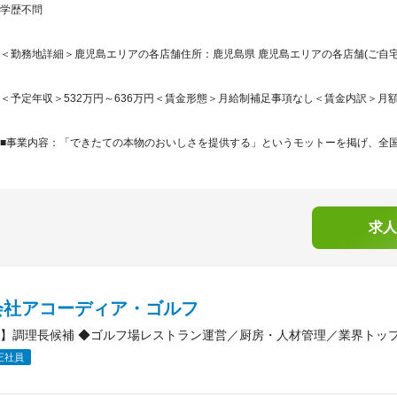
学歴不問
＜勤務地詳細＞鹿児島エリアの各店舗住所：鹿児島県 鹿児島エリアの各店舗(ご自宅よ
＜予定年収＞532万円～636万円＜賃金形態＞月給制補足事項なし＜賃金内訳＞月額（基本
■事業内容：「できたての本物のおいしさを提供する」というモットーを掲げ、全国47
求人
会社アコーディア・ゴルフ
】調理長候補 ◆ゴルフ場レストラン運営／厨房・人材管理／業界トッ
正社員