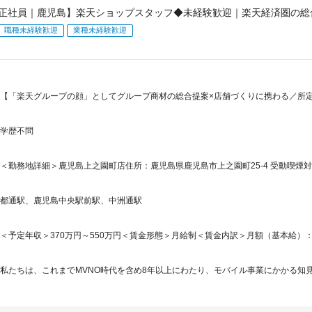
正社員｜鹿児島】楽天ショップスタッフ◆未経験歓迎｜楽天経済圏の総
職種未経験歓迎
業種未経験歓迎
【「楽天グループの顔」としてグループ商材の総合提案×店舗づくりに携わる／所定労
学歴不問
＜勤務地詳細＞鹿児島上之園町店住所：鹿児島県鹿児島市上之園町25-4 受動喫煙対
都通駅、鹿児島中央駅前駅、中洲通駅
＜予定年収＞370万円～550万円＜賃金形態＞月給制＜賃金内訳＞月額（基本給）：265,5
私たちは、これまでMVNO時代を含め8年以上にわたり、モバイル事業にかかる知見