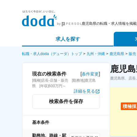
鹿児島県の転職・求人情報を掲載
求人を探す
詳細条件から探す
エージェ
転職・求人doda（デューダ）トップ
九州・沖縄
鹿児島県
販売
鹿児島
新着求人から探す
スカウト
[
]
現在の検索条件
条件変更
鹿児島県、店長
[職種]店長-店舗・販売 [勤務地]鹿児島
求人特集から探す
パートナ
県 [年収]600万円～
詳細を見る
検索条件を保存
積極採
基本条件
勤務地、路線・駅