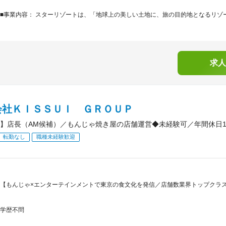
■事業内容： スターリゾートは、「地球上の美しい土地に、旅の目的地となるリゾートを
求人
会社ＫＩＳＳＵＩ ＧＲＯＵＰ
】店長（AM候補）／もんじゃ焼き屋の店舗運営◆未経験可／年間休日1
転勤なし
職種未経験歓迎
【もんじゃ×エンターテインメントで東京の食文化を発信／店舗数業界トップクラス／
学歴不問