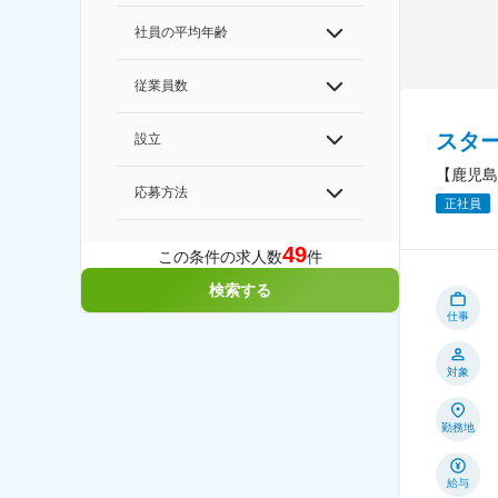
社員の平均年齢
従業員数
スタ
設立
【鹿児島
応募方法
正社員
49
この条件の求人数
件
検索する
仕事
対象
勤務地
給与