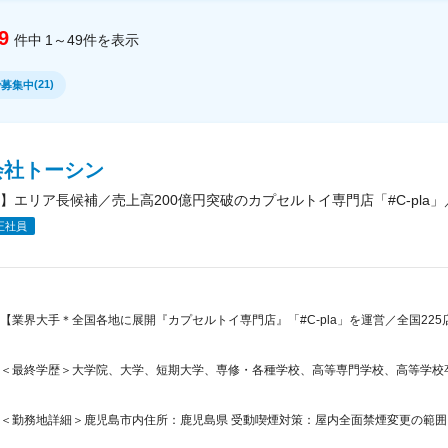
9
件中
1～49
件
を表示
(
21
)
で募集中
会社トーシン
】エリア長候補／売上高200億円突破のカプセルトイ専門店「#C-pla」
正社員
【業界大手＊全国各地に展開『カプセルトイ専門店』「#C-pla」を運営／全国225
＜最終学歴＞大学院、大学、短期大学、専修・各種学校、高等専門学校、高等学校
＜勤務地詳細＞鹿児島市内住所：鹿児島県 受動喫煙対策：屋内全面禁煙変更の範