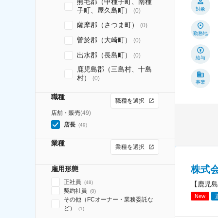
熊毛郡（中種子町、南種
子町、屋久島町）
対象
(
0
)
薩摩郡（さつま町）
(
0
)
勤務地
曽於郡（大崎町）
(
0
)
出水郡（長島町）
(
0
)
給与
鹿児島郡（三島村、十島
村）
(
0
)
事業
職種
職種を選択
店舗・販売
(
49
)
店長
(
49
)
業種
業種を選択
株式
雇用形態
正社員
(
48
)
【鹿児島
契約社員
(
0
)
New
その他（FCオーナー・業務委託な
ど）
(
1
)