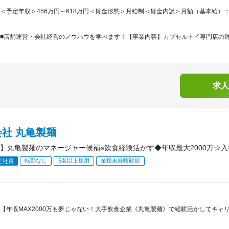
＜予定年収＞456万円～618万円＜賃金形態＞月給制＜賃金内訳＞月額（基本給）：300,0
■店舗運営・会社経営のノウハウを学べます！【事業内容】カプセルトイ専門店の運営
求人
社 丸亀製麺
】丸亀製麺のマネージャー候補※飲食経験活かす◆年収最大2000万☆
転勤なし
5名以上採用
業種未経験歓迎
正社員
【年収MAX2000万も夢じゃない！大手飲食企業《丸亀製麺》で経験活かしてキャ