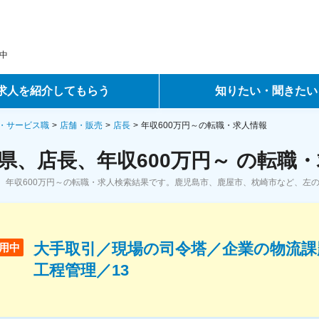
中
求人を紹介してもらう
知りたい・聞きたい
ントサービス
転職ノウハウ
・サービス職
店舗・販売
店長
年収600万円～の転職・求人情報
県、店長、年収600万円～ の転職
サービス
データで見る転職
、年収600万円～の転職・求人検索結果です。鹿児島市、鹿屋市、枕崎市など、左
ーエージェントサービス
コラム・インタビュー
転職Q&A
大手取引／現場の司令塔／企業の物流課
用中
工程管理／13