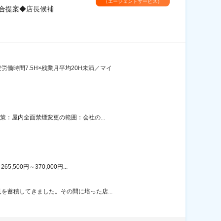
（エージェントサービス）
合提案◆店長候補
働時間7.5H×残業月平均20H未満／マイ
策：屋内全面禁煙変更の範囲：会社の...
00円～370,000円...
を蓄積してきました。その間に培った店...