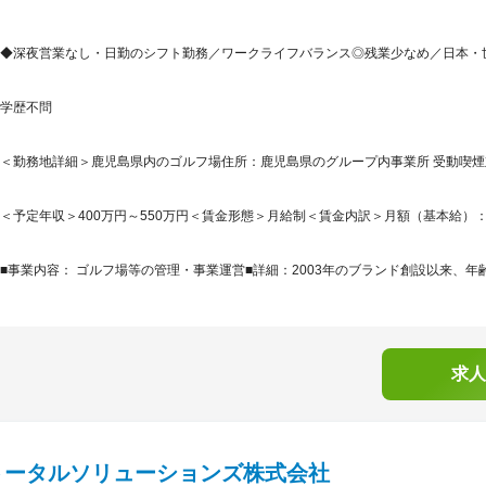
◆深夜営業なし・日勤のシフト勤務／ワークライフバランス◎残業少なめ／日本・
学歴不問
＜勤務地詳細＞鹿児島県内のゴルフ場住所：鹿児島県のグループ内事業所 受動喫煙対
＜予定年収＞400万円～550万円＜賃金形態＞月給制＜賃金内訳＞月額（基本給）：220,0
■事業内容： ゴルフ場等の管理・事業運営■詳細：2003年のブランド創設以来、年齢
求人
トータルソリューションズ株式会社