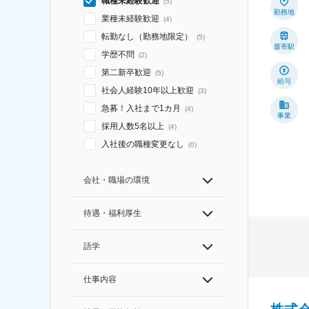
職種未経験歓迎
(
5
)
勤務地
業種未経験歓迎
(
4
)
転勤なし（勤務地限定）
(
5
)
最寄駅
学歴不問
(
2
)
第二新卒歓迎
(
5
)
給与
社会人経験10年以上歓迎
(
3
)
急募！入社まで1カ月
(
4
)
事業
採用人数5名以上
(
4
)
入社後の職種変更なし
(
0
)
会社・職場の環境
待遇・福利厚生
語学
仕事内容