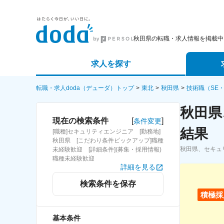
秋田県の転職・求人情報を掲載中
求人を探す
詳細条件から探す
エージェ
転職・求人doda（デューダ）トップ
東北
秋田県
技術職（SE
秋田県
新着求人から探す
スカウト
[
]
現在の検索条件
条件変更
結果
[職種]セキュリティエンジニア [勤務地]
求人特集から探す
パートナ
秋田県 [こだわり条件ピックアップ]職種
秋田県、セキュ
未経験歓迎 [詳細条件](募集・採用情報)
職種未経験歓迎
詳細を見る
検索条件を保存
積極採
基本条件