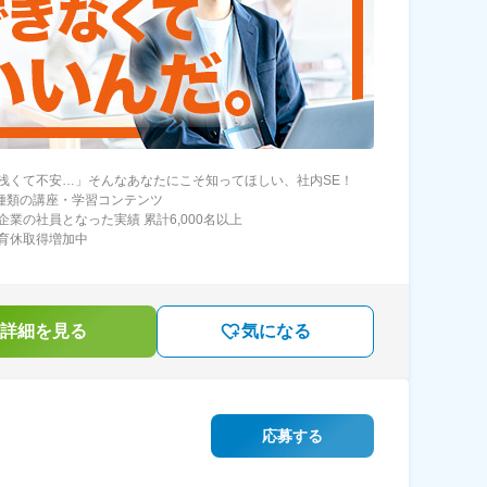
浅くて不安…」そんなあなたにこそ知ってほしい、社内SE！
0種類の講座・学習コンテンツ
企業の社員となった実績 累計6,000名以上
育休取得増加中
詳細を見る
気になる
応募する