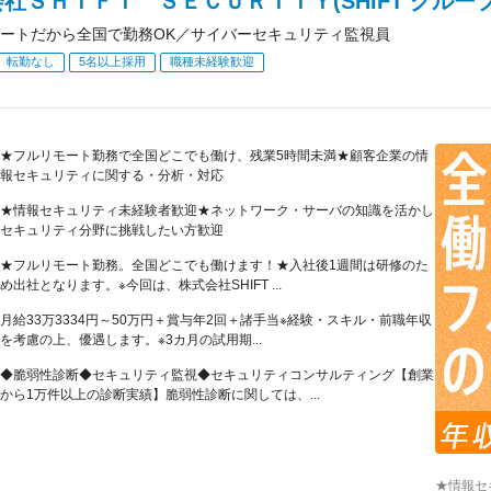
社ＳＨＩＦＴ ＳＥＣＵＲＩＴＹ(SHIFT グループ
ートだから全国で勤務OK／サイバーセキュリティ監視員
転勤なし
5名以上採用
職種未経験歓迎
★フルリモート勤務で全国どこでも働け、残業5時間未満★顧客企業の情
報セキュリティに関する・分析・対応
★情報セキュリティ未経験者歓迎★ネットワーク・サーバの知識を活かし
セキュリティ分野に挑戦したい方歓迎
★フルリモート勤務。全国どこでも働けます！★入社後1週間は研修のた
め出社となります。※今回は、株式会社SHIFT ...
月給33万3334円～50万円＋賞与年2回＋諸手当※経験・スキル・前職年収
を考慮の上、優遇します。※3カ月の試用期...
◆脆弱性診断◆セキュリティ監視◆セキュリティコンサルティング【創業
から1万件以上の診断実績】脆弱性診断に関しては、...
★情報セ