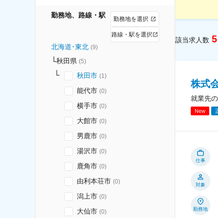
勤務地、路線・駅
勤務地を選択
路線・駅を選択
5
該当求人数
北海道･東北
(
9
)
秋田県
(
5
)
秋田市
(
1
)
株式
能代市
(
0
)
就業先の
横手市
(
0
)
New
大館市
(
0
)
男鹿市
(
0
)
湯沢市
(
0
)
仕事
鹿角市
(
0
)
由利本荘市
(
0
)
対象
潟上市
(
0
)
勤務地
大仙市
(
0
)