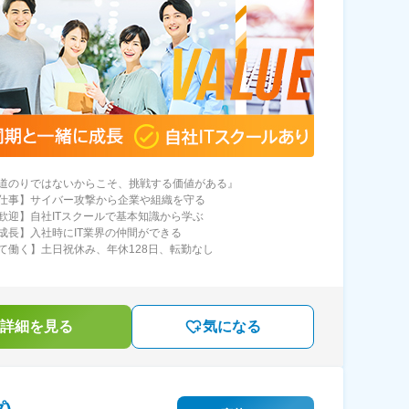
道のりではないからこそ、挑戦する価値がある』
仕事】サイバー攻撃から企業や組織を守る
歓迎】自社ITスクールで基本知識から学ぶ
成長】入社時にIT業界の仲間ができる
て働く】土日祝休み、年休128日、転勤なし
詳細を見る
気になる