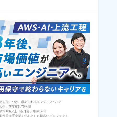
術を身につけ、求められるエンジニアへ！／
大中！前年度比70％増
平均10h／土日祝休み／年休140日
案件◎大手企業を中心とした幅広いプロジェクト