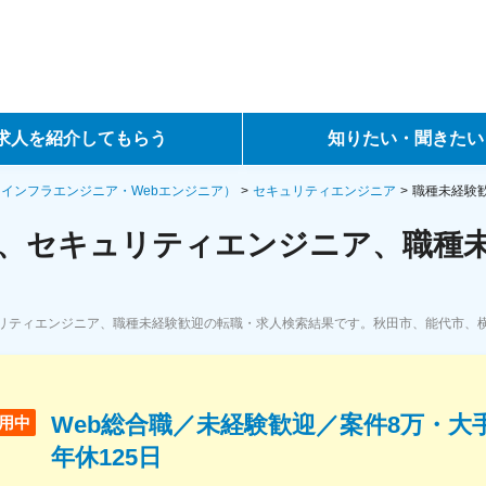
求人を紹介してもらう
知りたい・聞きたい
ントサービス
転職ノウハウ
・インフラエンジニア・Webエンジニア）
セキュリティエンジニア
職種未経験
、セキュリティエンジニア、職種未
サービス
データで見る転職
ーエージェントサービス
コラム・インタビュー
リティエンジニア、職種未経験歓迎の転職・求人検索結果です。秋田市、能代市、
転職Q&A
Web総合職／未経験歓迎／案件8万・大
用中
年休125日