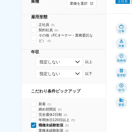
業種
正社員
業種を選択
雇用形態
正社員
(
5
)
契約社員
(
0
)
仕事
その他（FCオーナー・業務委託な
ど）
(
0
)
対象
年収
勤務地
指定しない
以上
指定しない
以下
最寄駅
給与
こだわり条件ピックアップ
新着
(
1
)
事業
締め切間近
(
0
)
完全週休2日制
(
4
)
年間休日120日以上
(
5
)
職種未経験歓迎
(
5
)
業種未経験歓迎
(
4
)