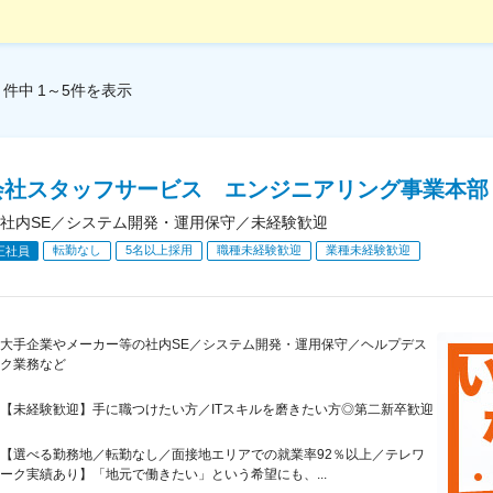
件中
1～5
件
を表示
会社スタッフサービス エンジニアリング事業本部
社内SE／システム開発・運用保守／未経験歓迎
転勤なし
5名以上採用
職種未経験歓迎
業種未経験歓迎
正社員
大手企業やメーカー等の社内SE／システム開発・運用保守／ヘルプデス
ク業務など
【未経験歓迎】手に職つけたい方／ITスキルを磨きたい方◎第二新卒歓迎
【選べる勤務地／転勤なし／面接地エリアでの就業率92％以上／テレワ
ーク実績あり】「地元で働きたい」という希望にも、...