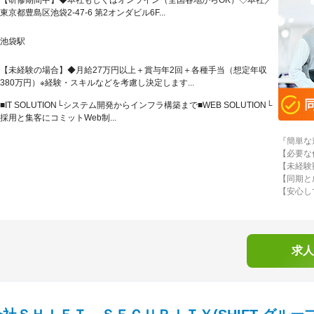
【研修期間中】◆本社もしくはオンライン（全国各地からOK）◇本社／
東京都豊島区池袋2-47-6 第2オンダビル6F...
池袋駅
【未経験の場合】◆月給27万円以上＋賞与年2回＋各種手当（想定年収
380万円）※経験・スキルなどを考慮し決定します...
■IT SOLUTION└システム開発からインフラ構築まで■WEB SOLUTION└
採用と集客にコミットWeb制...
『簡単な
【必要な
【未経験
【同期と
【安心し
求人