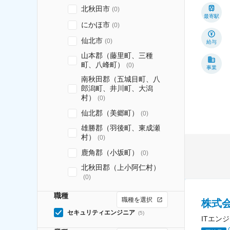
北秋田市
(
0
)
最寄駅
にかほ市
(
0
)
仙北市
(
0
)
給与
山本郡（藤里町、三種
町、八峰町）
(
0
)
事業
南秋田郡（五城目町、八
郎潟町、井川町、大潟
村）
(
0
)
仙北郡（美郷町）
(
0
)
雄勝郡（羽後町、東成瀬
村）
(
0
)
鹿角郡（小坂町）
(
0
)
北秋田郡（上小阿仁村）
(
0
)
職種
職種を選択
株式
セキュリティエンジニア
(
5
)
ITエン