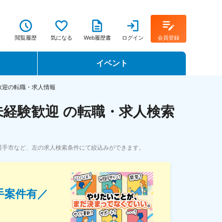
閲覧履歴
気になる
Web履歴書
ログイン
会員登録
イベント
転職イベント・転職セミナー
歓迎の転職・求人情報
経験歓迎 の転職・求人検索
転職フェア
転職セミナー動画
横手市など、左の求人検索条件にて絞込みができます。
手案件有／