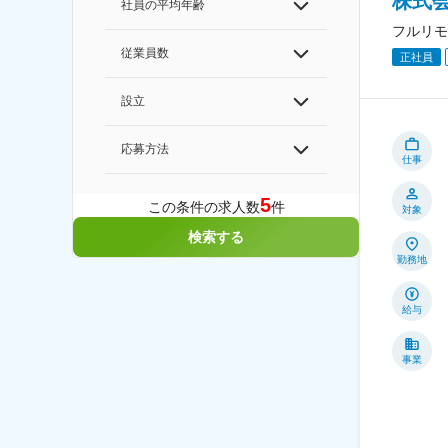
株式会
社員の平均年齢
フルリモ
従業員数
正社員
設立
応募方法
仕事
5
この条件の求人数
件
対象
検索する
勤務地
給与
事業