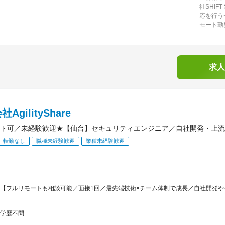
社SHIF
応を行う
モート勤
求人
AgilityShare
ト可／未経験歓迎★【仙台】セキュリティエンジニア／自社開発・上流
転勤なし
職種未経験歓迎
業種未経験歓迎
【フルリモートも相談可能／面接1回／最先端技術×チーム体制で成長／自社開発や
学歴不問