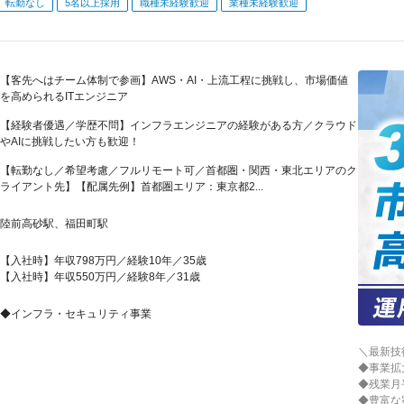
転勤なし
5名以上採用
職種未経験歓迎
業種未経験歓迎
【客先へはチーム体制で参画】AWS・AI・上流工程に挑戦し、市場価値
を高められるITエンジニア
【経験者優遇／学歴不問】インフラエンジニアの経験がある方／クラウド
やAIに挑戦したい方も歓迎！
【転勤なし／希望考慮／フルリモート可／首都圏・関西・東北エリアのク
ライアント先】【配属先例】首都圏エリア：東京都2...
陸前高砂駅、福田町駅
【入社時】年収798万円／経験10年／35歳
【入社時】年収550万円／経験8年／31歳
◆インフラ・セキュリティ事業
＼最新技
◆事業拡
◆残業月
◆豊富な