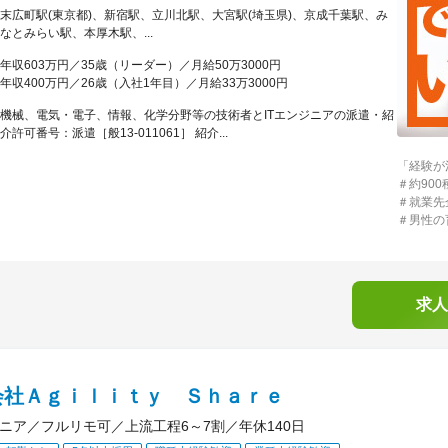
末広町駅(東京都)、新宿駅、立川北駅、大宮駅(埼玉県)、京成千葉駅、み
なとみらい駅、本厚木駅、...
年収603万円／35歳（リーダー）／月給50万3000円
年収400万円／26歳（入社1年目）／月給33万3000円
機械、電気・電子、情報、化学分野等の技術者とITエンジニアの派遣・紹
介許可番号：派遣［般13-011061］ 紹介...
「経験が
＃約90
＃就業先
＃男性の
求人
会社Ａｇｉｌｉｔｙ Ｓｈａｒｅ
ジニア／フルリモ可／上流工程6～7割／年休140日