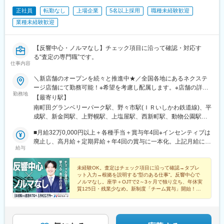
正社員
転勤なし
上場企業
5名以上採用
職種未経験歓迎
業種未経験歓迎
【反響中心・ノルマなし】チェック項目に沿って確認・対応す
る“査定の専門職”です。
仕事内容
＼新店舗のオープンを続々と推進中★／全国各地にあるネクステ
ージ店舗にて勤務可能！※希望を考慮し配属します。※店舗の詳細
勤務地
については下記＜勤務地一覧＞をご確認ください。転勤がない働
【最寄り駅】
き方のご希望もOK！★エリア限定(中域型)★転勤なし(地域型)で
南町田グランベリーパーク駅、野々市駅(ＩＲいしかわ鉄道線)、平
の勤務形態も選択可能です！★自動車通勤OK（一部除く）★受動
成駅、新金岡駅、上野幌駅、上塩屋駅、西新町駅、動物公園駅、
喫煙対策あり※下記勤務地補足ネクステージ宮古島店／沖縄県宮古
習志野駅、柏駅、水城駅、小池駅、箕面船場阪大前駅、名和駅(愛
島市平良西里1276ネクステージ水戸南店／茨城県東茨城郡茨城町
■月給32万0,000円以上＋各種手当＋賞与年4回※インセンティブは
知県)、神明町駅、北戸田駅、南郷１８丁目駅、柏たなか駅、北長
長岡矢頭3530SUV LAND名古屋／愛知県名古屋市緑区大高町丸の
廃止し、高月給＋定期昇給＋年4回の賞与に一本化。上記月給には
岡駅、中島駅(愛知県)、喜多山駅(愛知県)、幕張駅、牛山駅、泉駅
給与
内36番1
みなし残業代29h分・5万9,000円以上含む／超過分は1分単位で別
(常磐線)、三河鹿島駅、与野本町駅、研究学園駅、南永山駅、新伊
途支給。┗全国転勤ありのグローバル型の場合の給与となりま
勢崎駅、妙興寺駅、稲沢駅、南茨木駅(大阪モノレール)、岡本駅
す。※前職・経験などを考慮して決定します。★職種経験(業界不
未経験OK。査定はチェック項目に沿って確認→タブレ
(栃木県)、南延岡駅、北久里浜駅、善行駅、鴨居駅、北岡崎駅、美
ット入力→根拠を説明する“型のある仕事”。反響中心で
問)をお持ちの方であれば スタートから月給35万7,000円以
合駅、清輝橋駅、てだこ浦西駅、新石切駅、新ノ口駅、青砥駅、
ノルマなし。座学＋OJTで2～3ヶ月で独り立ち、年休実
上！ ※当社規定に準ずる（みなし残業代29h分・6万1,000円以上
豊明駅、丸亀駅、久米田駅、岐南駅、細畑駅、日向住吉駅、ケー
質125日・残業少なめ。新制度「チーム賞与」開始！通
を含む・超過分は1分単位で別途支給）・中域型の場合／月給29
常賞与含め計6回に！詳細は面接でご案内可！
ブル八幡宮山上駅、伏見駅(京都府)、新大楽毛駅、竜田口駅、伊勢
万円以上＋各種手当＋賞与年4回（みなし残業代29h分・5.3万円
朝日駅、郡山富田駅、入谷駅(神奈川県)、幸手駅、安芸中野駅、山
以上を含む・超過分は1分単位で別途支給）・地域型の場合／月給
陽女学園前駅、牛田駅(広島県)、運動公園前駅(青森県)、江南駅(愛
27万円以上＋各種手当＋賞与年4回（みなし残業代29h分・5万円