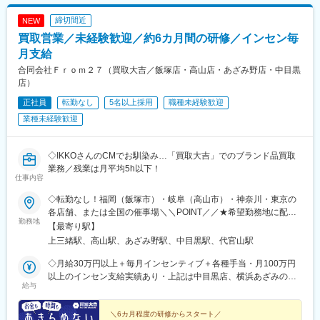
締切間近
NEW
買取営業／未経験歓迎／約6カ月間の研修／インセン毎
月支給
合同会社Ｆｒｏｍ２７（買取大吉／飯塚店・高山店・あざみ野店・中目黒
店）
正社員
転勤なし
5名以上採用
職種未経験歓迎
業種未経験歓迎
◇IKKOさんのCMでお馴染み…「買取大吉」でのブランド品買取
業務／残業は月平均5h以下！
仕事内容
◇転勤なし！福岡（飯塚市）・岐阜（高山市）・神奈川・東京の
各店舗、または全国の催事場＼＼POINT／／★希望勤務地に配属
勤務地
★U・Iターン歓迎★飯塚・高山はオープニングスタッフ募集★飯
【最寄り駅】
塚店、高山店はマイカー通勤OK★催事担当は直行直帰OK（1）店
上三緒駅、高山駅、あざみ野駅、中目黒駅、代官山駅
舗 ※いずれかにて勤務■買取大吉 スーパー川食 食彩館 飯塚店・
福岡県飯塚市有安429-1・新飯塚駅より車で11分■買取大吉 高山
◇月給30万円以上＋毎月インセンティブ＋各種手当・月100万円
駅前店・岐阜県高山市昭和町1-320 佐古ビル1階・高山駅より徒
以上のインセン支給実績あり・上記は中目黒店、横浜あざみの店
給与
歩1分■買取大吉 横浜あざみ野店 ・神奈川県横浜市青葉区あざみ
の場合※飯塚店、高山店、催事場勤務の場合は月給27万円以上＋
野1-3-3 第2金子ハイツ1F・あざみ野駅より徒歩2分■買取大吉 中
毎月インセンティブ＋各種手当になります。※給与は経験・能力を
目黒駅前店東京都目黒区上目黒1-17-8 細田ビル1F・中目黒駅より
考慮の上で決定します。＼豊かな経験をお持ちの方は優遇／◇月
＼6カ月程度の研修からスタート／