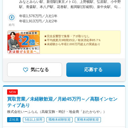
隣店舗にて研修のため、遠方の方は一時的な滞在が必要となりま
みなとみらい駅、新宿駅(東京メトロ)、上野幌駅、弘前駅、小中野
す。ご了承ください。★直営店舗で勤務いただけます。勤務地の
駅、青森駅、本八戸駅、花巻駅、船岡駅(宮城県)、泉中央駅、勾当
詳細は予め会社HP（https://www.otakaraya.jp）より『お近くの店
台公園駅、宇都宮駅、中野駅(東京都)、北千住駅、花小金井駅、小
舗を探す』ページをご確認ください。<本社アクセス>■横浜高速
年収1,576万円／入社1年
田急多摩センター駅、ひばりケ丘駅(東京都)、八王子駅、自由が丘
鉄道みなとみらい線「みなとみらい駅」直結■JR根岸線、市営地
年収1,913万円／入社2年
駅、蒲田駅、豊田駅、武蔵小金井駅、浅草駅(ＴＸ)、池袋駅、吉祥
給与
下鉄ブルーライン「桜木町駅」より徒歩15分※海外拠点も続々展
寺駅、巣鴨駅、亀戸駅、鶴川駅、東村山駅、綾瀬駅、京成上野
開予定のため、海外出張も可能です
駅、糀谷駅、渋谷駅、銀座駅、立川北駅、浜田山駅、西荻窪駅、
★完全反響型で集客・アポ取りなし
大森駅(東京都)、成城学園前駅、三軒茶屋駅、橋本駅(神奈川県)、
★平均残業月3時間35分／有休消化率85.7％
武蔵小山駅、目黒駅、新宿駅、武蔵境駅、金町駅(東京都)、福生
★未経験から年収2,000万円超えの実績あり
駅、三鷹駅、町田駅、赤羽駅、曳舟駅、本厚木駅、二俣川駅、横
完全反響型の営業スタイルで、時間に追われず、効率よ
浜駅、かしわ台駅、三ツ境駅、向ケ丘遊園駅、古淵駅、平塚駅、
く成果を出す。
大口駅、上大岡駅、関内駅、鶴ケ峰駅、立場駅、中山駅(神奈川
合理的に稼げる環境が、当社にはあります！
県)、横須賀中央駅、衣笠駅、上溝駅、藤沢駅、大和駅(神奈川
県)、北小金駅、京成千葉駅、西船橋駅、京成幕張駅、流山おおた
気になる
応募する
かの森駅、柏駅、新津田沼駅、本八幡駅(総武線)、松戸駅、五井
駅、船橋駅、大宮駅(埼玉県)、東大宮駅、武州長瀬駅、上尾駅、川
越駅、所沢駅、川口駅、大袋駅、久喜駅、与野駅、川口元郷駅、
熊谷駅、草加駅、西所沢駅、石原駅(埼玉県)、浦和駅、前橋駅、新
NEW
伊勢崎駅、新潟駅、グランドプラザ前駅、村井駅、南松本駅、渚
買取営業／未経験歓迎／月給45万円～／高額インセン
駅(長野県)、磐田駅、安倍川駅、新静岡駅、新居町駅、本吉原駅、
上前津駅、藤が丘駅(愛知県)、東刈谷駅、美合駅、戸田駅(愛知
ティブあり
県)、神領駅、西日野駅、伏見桃山駅、祇園四条駅、西院駅(阪急
株式会社いーふらん（高級宝飾・時計・地金商「おたからや」）
線)、烏丸駅、津久野駅、心斎橋駅、森ノ宮駅、天満駅、大阪難波
正社員
5名以上採用
職種未経験歓迎
業種未経験歓迎
駅、淡路駅、山陽垂水駅、山陽姫路駅、旧居留地・大丸前駅、西
元町駅、西二見駅、三田駅(兵庫県)、加古川駅、摂津本山駅、二上