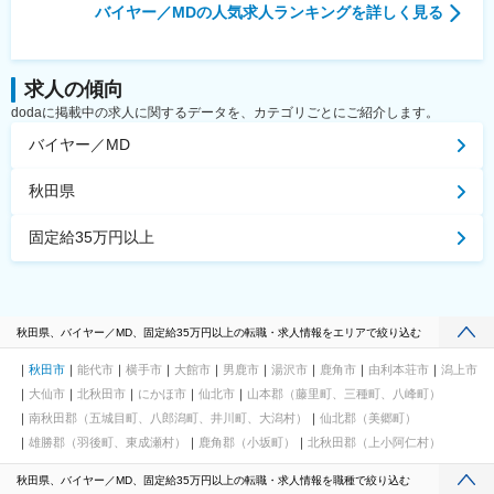
バイヤー／MD
の人気求人ランキングを詳しく見る
求人の傾向
dodaに掲載中の求人に関するデータを、カテゴリごとにご紹介します。
バイヤー／MD
秋田県
固定給35万円以上
秋田県、バイヤー／MD、固定給35万円以上の転職・求人情報をエリアで絞り込む
秋田市
能代市
横手市
大館市
男鹿市
湯沢市
鹿角市
由利本荘市
潟上市
大仙市
北秋田市
にかほ市
仙北市
山本郡（藤里町、三種町、八峰町）
南秋田郡（五城目町、八郎潟町、井川町、大潟村）
仙北郡（美郷町）
雄勝郡（羽後町、東成瀬村）
鹿角郡（小坂町）
北秋田郡（上小阿仁村）
秋田県、バイヤー／MD、固定給35万円以上の転職・求人情報を職種で絞り込む