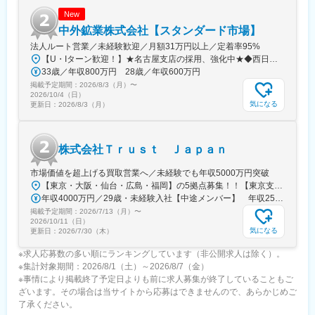
町一丁目駅
New
中外鉱業株式会社【スタンダード市場】
法人ルート営業／未経験歓迎／月額31万円以上／定着率95%
【U・Iターン歓迎！】★名古屋支店の採用、強化中★◆西日本名古屋支店／愛知県名古屋市中区大須4-10-32 上前津KDビル207＜採用強化中＞大阪支店／大阪市中央区南船場3-6-10 エミネント心斎橋ビル702福岡支店／福岡県福岡市中央区天神5-7-3 福岡天神北ビル1階◆東日本御徒町支店／東京都台東区上野5-25-15 石黒ビル1階御徒町南口支店／東京都台東区上野5-13-11 二栄ビル1階東京営業本部／東京都台東区上野3‐28‐7上野3丁目ビル9階販売部門（ルピナス本店）／東京都台東区上野5-22-4 中外鉱業ビル製造営業本部／東京都千代田区外神田6-10-2 神田五軒町シティビル201号※受動喫煙対策：オフィス内禁煙
33歳／年収800万円 28歳／年収600万円
掲載予定期間：
2026/8/3（月）
〜
2026/10/4（日）
気になる
更新日：
2026/8/3（月）
株式会社Ｔｒｕｓｔ Ｊａｐａｎ
市場価値を超上げる買取営業へ／未経験でも年収5000万円突破
【東京・大阪・仙台・広島・福岡】の5拠点募集！！【東京支社】・東京都中央区新川1-3-3 グリーンオーク茅場町４F【大阪支社】・大阪府大阪市西区京町堀1丁目3-3 肥後橋パークビル4階【東京本社】・東京都中央区銀座1-12-4N＆E BLD. 6F【福岡支社】・福岡県福岡市博多区御供所町1-9 博多セントラルビル3F【仙台支社】・宮城県仙台市青葉区中央4-10-3【広島支社】・広島県広島市中区大手町3丁目1-3 IT大手町ビル【その他勤務地】・関東圏内(東京都、神奈川県、埼玉県、千葉県、茨城県、栃木県、群馬県など)・関西県内(兵庫県・京都府・滋賀県など、大阪に通える方など)＼転勤はございません／
年収4000万円／29歳・未経験入社【中途メンバー】 年収2500万円／25歳・未経験入社【中途メンバー】
掲載予定期間：
2026/7/13（月）
〜
2026/10/11（日）
気になる
更新日：
2026/7/30（木）
※求人応募数の多い順にランキングしています（非公開求人は除く）。
※集計対象期間：2026/8/1（土）～2026/8/7（金）
※事情により掲載終了予定日よりも前に求人募集が終了していることもご
ざいます。その場合は当サイトから応募はできませんので、あらかじめご
了承ください。