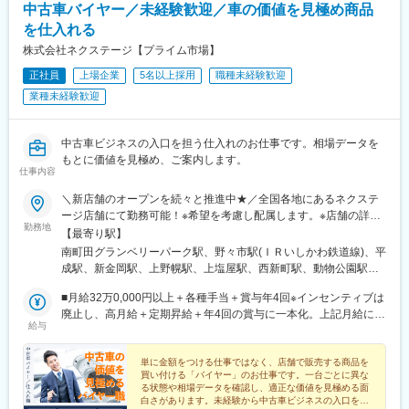
中古車バイヤー／未経験歓迎／車の価値を見極め商品
下新庄駅、三宮駅(神戸市営)、みなと元町駅、天神駅、旦過駅、味
ンドプラザ前駅、村井駅、南松本駅、渚駅(長野県)、磐田駅、安倍
噌天神前駅、鹿児島中央駅
を仕入れる
川駅、新静岡駅、新居町駅、本吉原駅、上前津駅、藤が丘駅(愛知
県)、東刈谷駅、美合駅、戸田駅(愛知県)、神領駅、西日野駅、伏
株式会社ネクステージ【プライム市場】
見桃山駅、祇園四条駅、西院駅(阪急線)、烏丸駅、津久野駅、心斎
正社員
上場企業
5名以上採用
職種未経験歓迎
橋駅、森ノ宮駅、天満駅、大阪難波駅、淡路駅、山陽垂水駅、山
業種未経験歓迎
陽姫路駅、旧居留地・大丸前駅、西元町駅、西二見駅、三田駅(兵
庫県)、加古川駅、摂津本山駅、二上山駅、総社駅、津山駅、松江
駅、富士見町駅(鳥取県)、丸亀駅、池戸駅、太田駅(香川県)、新居
中古車ビジネスの入口を担う仕入れのお仕事です。相場データを
浜駅、徳島駅、下松駅(山口県)、天神南駅、平和通駅、南小倉駅、
もとに価値を見極め、ご案内します。
博多駅、室見駅、西鉄平尾駅、佐世保中央駅、浦上駅、九品寺交
仕事内容
差点駅、八代駅、田崎橋駅、高見橋駅、新宿西口駅、中央弘前
駅、広瀬通駅、京王多摩センター駅、京王八王子駅、奥沢駅、蓮
＼新店舗のオープンを続々と推進中★／全国各地にあるネクステ
沼駅、田原町駅(東京都)、東池袋駅、井の頭公園駅、大塚駅前駅、
ージ店舗にて勤務可能！※希望を考慮し配属します。※店舗の詳細
勤務地
亀戸水神駅、上野御徒町駅、大鳥居駅、神泉駅、東銀座駅、立川
については下記＜勤務地一覧＞をご確認ください。転勤がない働
【最寄り駅】
駅、大森海岸駅、西太子堂駅、牛田駅(東京都)、西小山駅、銀座一
き方のご希望もOK！★エリア限定(中域型)★転勤なし(地域型)で
南町田グランベリーパーク駅、野々市駅(ＩＲいしかわ鉄道線)、平
丁目駅、京成金町駅、東福生駅、赤羽岩淵駅、京成曳舟駅、平沼
の勤務形態も選択可能です！★自動車通勤OK（一部除く）★受動
成駅、新金岡駅、上野幌駅、上塩屋駅、西新町駅、動物公園駅、
橋駅、登戸駅、神奈川駅、港南中央駅、伊勢佐木長者町駅、汐入
喫煙対策あり※下記勤務地補足ネクステージ宮古島店／沖縄県宮古
習志野駅、柏駅、水城駅、小池駅、箕面船場阪大前駅、名和駅(愛
駅、栄町駅(千葉県)、京成西船駅、幕張駅、津田沼駅、本八幡駅
島市平良西里1276ネクステージ水戸南店／茨城県東茨城郡茨城町
■月給32万0,000円以上＋各種手当＋賞与年4回※インセンティブは
知県)、神明町駅、北戸田駅、南郷１８丁目駅、柏たなか駅、北長
(都営線)、京成船橋駅、本川越駅、与野本町駅、大手モール駅、静
長岡矢頭3530SUV LAND名古屋／愛知県名古屋市緑区大高町丸の
廃止し、高月給＋定期昇給＋年4回の賞与に一本化。上記月給には
岡駅、中島駅(愛知県)、喜多山駅(愛知県)、幕張駅、牛山駅、泉駅
給与
岡駅、岳南原田駅、大須観音駅、南日永駅、桃山御陵前駅、京都
内36番1
みなし残業代29h分・5万9,000円以上含む／超過分は1分単位で別
(常磐線)、三河鹿島駅、与野本町駅、研究学園駅、南永山駅、新伊
河原町駅、西院駅(京福線)、四条駅(京都市営)、長堀橋駅、玉造
途支給。┗全国転勤ありのグローバル型の場合の給与となりま
勢崎駅、妙興寺駅、稲沢駅、南茨木駅(大阪モノレール)、岡本駅
駅、扇町駅(大阪府)、なんば駅(地下鉄)、ＪＲ淡路駅、垂水駅、姫
す。※前職・経験などを考慮して決定します。★営業・販売などの
単に金額をつける仕事ではなく、店舗で販売する商品を
(栃木県)、南延岡駅、北久里浜駅、善行駅、鴨居駅、北岡崎駅、美
買い付ける「バイヤー」のお仕事です。一台ごとに異な
路駅、神戸三宮駅(阪急・神戸高速)、花隈駅、三田本町駅、岡本駅
職種経験(業界不問)をお持ちの方であれば スタートから月給35
合駅、清輝橋駅、てだこ浦西駅、新石切駅、新ノ口駅、青砥駅、
る状態や相場データを確認し、適正な価値を見極める面
(兵庫県)、二上神社口駅、眉山ロープウェイ山麓駅、西鉄福岡駅、
万7,000円以上！ ※当社規定に準ずる（みなし残業代29h分・6万
豊明駅、丸亀駅、久米田駅、岐南駅、細畑駅、日向住吉駅、ケー
白さがあります。未経験から中古車ビジネスの入口を担