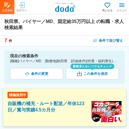
会員登録
ログイン
気になる
メニュー
秋田県、バイヤー／MD、固定給35万円以上
の転職・求人
検索結果
7
条件で並び替え
件
現在の検索条件
[職種]バイヤー／MD [勤務地]秋田県 [詳細条件](待遇・福利厚生)固定給35万円以上
新着求人をいつでもチェック
条件の変更
この条件を保存
積極採用中
自販機の補充・ルート配送／年休123
日／賞与実績4.5カ月分