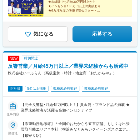
★未経験でも月給30万円以上から
徒歩3分（2）催事 ※直行直帰OK■勤務エリアは全国一都三県を
給35万円以上＋毎月インセンティブ＋各種手当※給与は経験・能
★インセン月100万円以上の実績あり
中心に、各地のスーパーマーケットや商業施設、ホームセンター
力を考慮の上で決定します。【年収例】年収1200万円／入社3年
★6カ月程度の研修で安心スタート
のイベントブースでのお仕事です。
目／インセンティブ月50万円以上年収550万円／入社1年目／イン
★完全週休2日・年間休日120日
★原則定時退社！残業は月平均5h以下
センティブ月10万円以上／未経験スタート
★「買取大吉」の圧倒的な信頼感
気になる
応募する
締切間近
NEW
反響営業／月給45万円以上／業界未経験からも活躍中
株式会社いーふらん（高級宝飾・時計・地金商「おたからや」）
正社員
5名以上採用
職種未経験歓迎
業種未経験歓迎
【完全反響型×月給45万円以上！】貴金属・ブランド品の買取 ★
業界未経験者が活躍＆高額インセンティブ
仕事内容
【希望勤務地考慮】＊全国のおたからや直営店舗、もしくは出張
買取可能エリア＊本社（横浜みなとみらいクイーンズスクエア）
勤務地
＊新宿（新宿駅徒歩2分）※研修会場★ご入社後は2週間は本社近
【最寄り駅】