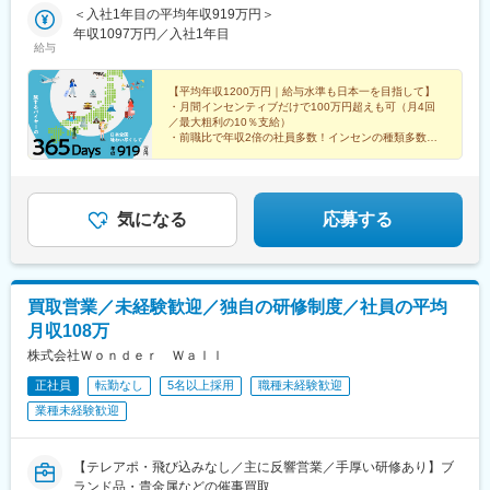
師西駅、武蔵関駅、妙国寺前駅、京成幕張駅、南茨木駅(阪急線)、
は1週間ごとに変更しており、基本的には直行直帰スタイルです。
＜入社1年目の平均年収919万円＞
楽々園駅、知寄町駅、追分駅(三重県)、等々力駅、西富井駅、要町
※遠方での催事（出張）に関してはご相談のうえ、本人同意のもと
年収1097万円／入社1年目
給与
駅、赤迫駅、長沼駅(静岡県)、志村坂上駅、はなみずき通駅、知寄
お願いしています。■東京本社東京都中央区銀座6-13-9 GIRAC
町一丁目駅
GINZA 9階 bizcube■東京拠点東京都台東区■大阪拠点大阪府大阪
市中央区■地方拠点・北海道・宮城県（仙台エリア）・群馬県・新
【平均年収1200万円｜給与水準も日本一を目指して】
・月間インセンティブだけで100万円超えも可（月4回
潟県・静岡県（浜松エリア）・愛知県・長野県・岐阜県・広島
／最大粗利の10％支給）
県・兵庫県（大阪府一部含む）・熊本県（福岡県一部含む）・沖
・前職比で年収2倍の社員多数！インセンの種類多数
縄県
・toCビジネスでは珍しい土日休み&1週間以上の大型連
休年3回
気になる
応募する
買取営業／未経験歓迎／独自の研修制度／社員の平均
月収108万
株式会社Ｗｏｎｄｅｒ Ｗａｌｌ
正社員
転勤なし
5名以上採用
職種未経験歓迎
業種未経験歓迎
【テレアポ・飛び込みなし／主に反響営業／手厚い研修あり】ブ
ランド品・貴金属などの催事買取