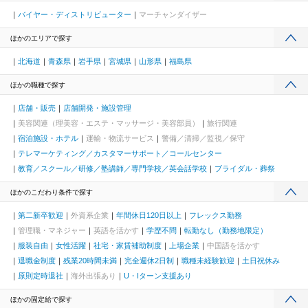
バイヤー・ディストリビューター
マーチャンダイザー
ほかのエリアで探す
北海道
青森県
岩手県
宮城県
山形県
福島県
ほかの職種で探す
店舗・販売
店舗開発・施設管理
美容関連（理美容・エステ・マッサージ・美容部員）
旅行関連
宿泊施設・ホテル
運輸・物流サービス
警備／清掃／監視／保守
テレマーケティング／カスタマーサポート／コールセンター
教育／スクール／研修／塾講師／専門学校／英会話学校
ブライダル・葬祭
ほかのこだわり条件で探す
第二新卒歓迎
外資系企業
年間休日120日以上
フレックス勤務
管理職・マネジャー
英語を活かす
学歴不問
転勤なし（勤務地限定）
服装自由
女性活躍
社宅・家賃補助制度
上場企業
中国語を活かす
退職金制度
残業20時間未満
完全週休2日制
職種未経験歓迎
土日祝休み
原則定時退社
海外出張あり
U・Iターン支援あり
ほかの固定給で探す