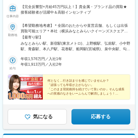
山駅、総社駅、津山駅、松江駅、富士見町駅(鳥取県)、丸亀駅、池
【完全反響型×月給45万円以上！】貴金属・ブランド品の買取★
戸駅、太田駅(香川県)、新居浜駅、徳島駅、下松駅(山口県)、天神
接客経験者が活躍中＆高額インセンティブ
南駅、平和通駅、南小倉駅、博多駅、室見駅、西鉄平尾駅、佐世
仕事内容
保中央駅、浦上駅、九品寺交差点駅、八代駅、田崎橋駅、高見橋
駅、新宿西口駅、中央弘前駅、広瀬通駅、京王多摩センター駅、
【希望勤務地考慮】＊全国のおたからや直営店舗、もしくは出張
京王八王子駅、奥沢駅、蓮沼駅、田原町駅(東京都)、東池袋駅、井
買取可能エリア＊本社（横浜みなとみらいクイーンズスクエア）
勤務地
の頭公園駅、大塚駅前駅、亀戸水神駅、上野御徒町駅、大鳥居
＊新宿（新宿駅徒歩2分）※研修会場★ご入社後は2週間は本社近
【最寄り駅】
駅、神泉駅、東銀座駅、立川駅、大森海岸駅、西太子堂駅、牛田
隣店舗にて研修のため、遠方の方は一時的な滞在が必要となりま
みなとみらい駅、新宿駅(東京メトロ)、上野幌駅、弘前駅、小中野
駅(東京都)、西小山駅、銀座一丁目駅、京成金町駅、東福生駅、赤
す。ご了承ください。★直営店舗で勤務いただけます。勤務地の
駅、青森駅、本八戸駅、花巻駅、船岡駅(宮城県)、泉中央駅、勾当
羽岩淵駅、京成曳舟駅、平沼橋駅、登戸駅、神奈川駅、港南中央
詳細は「おたからや」と検索いただき、HPより「お近くの店舗を
台公園駅、宇都宮駅、中野駅(東京都)、北千住駅、花小金井駅、小
駅、伊勢佐木長者町駅、汐入駅、栄町駅(千葉県)、京成西船駅、幕
探す」をご覧ください。<本社アクセス>■横浜高速鉄道みなとみ
年収1,576万円／入社1年
田急多摩センター駅、ひばりケ丘駅(東京都)、八王子駅、自由が丘
張駅、津田沼駅、本八幡駅(都営線)、京成船橋駅、本川越駅、与野
らい線「みなとみらい駅」直結■JR根岸線、市営地下鉄ブルーラ
年収1,913万円／入社2年
駅、蒲田駅、武蔵小金井駅、浅草駅(ＴＸ)、池袋駅、吉祥寺駅、巣
給与
本町駅、大手モール駅、静岡駅、岳南原田駅、大須観音駅、南日
イン「桜木町駅」より徒歩15分※海外拠点も続々展開予定のた
鴨駅、亀戸駅、鶴川駅、東村山駅、綾瀬駅、京成上野駅、糀谷
永駅、桃山御陵前駅、京都河原町駅、西院駅(京福線)、四条駅(京
め、海外出張も可能です
駅、渋谷駅、銀座駅、立川北駅、浜田山駅、西荻窪駅、大森駅(東
都市営)、長堀橋駅、玉造駅、扇町駅(大阪府)、なんば駅(地下鉄)、
何となく…行き詰まりを感じていませんか？
京都)、成城学園前駅、三軒茶屋駅、橋本駅(神奈川県)、武蔵小山
「頑張っても年収が上がらない」
ＪＲ淡路駅、垂水駅、姫路駅、神戸三宮駅(阪急・神戸高速)、花隈
駅、目黒駅、新宿駅、武蔵境駅、金町駅(東京都)、福生駅、三鷹
「このまま現状維持を続けていて良いのか」そんな成長
駅、三田本町駅、岡本駅(兵庫県)、二上神社口駅、眉山ロープウェ
駅、町田駅、赤羽駅、曳舟駅、二俣川駅、横浜駅、かしわ台駅、
への実感のなさをいーふらんで解消しましょう！
イ山麓駅、西鉄福岡駅、小倉駅(福岡県)、祇園駅(福岡県)、中佐世
◆成約1件ごとにインセンティブ支給／明確な評価制度
三ツ境駅、向ケ丘遊園駅、古淵駅、平塚駅、大口駅、上大岡駅、
保駅、交通局前駅(熊本県)、鹿児島中央駅前駅、西武新宿駅、青葉
◆残業ほぼなし／働きやすい
関内駅、鶴ケ峰駅、立場駅、中山駅(神奈川県)、横須賀中央駅、衣
通一番町駅、多摩センター駅、九品仏駅、浅草駅、都電雑司ケ谷
笠駅、上溝駅、藤沢駅、大和駅(神奈川県)、北小金駅、京成千葉
駅、上野広小路駅、立川南駅、京成関屋駅、有楽町駅、高島町
駅、西船橋駅、京成幕張駅、流山おおたかの森駅、柏駅、新津田
気になる
応募する
駅、新高島駅、桜木町駅、千葉駅、京成津田沼駅、京成八幡駅、
沼駅、本八幡駅(総武線)、松戸駅、五井駅、船橋駅、大宮駅(埼玉
東海神駅、川越市駅、北与野駅、西町駅、日吉町駅、吉原本町
県)、東大宮駅、武州長瀬駅、上尾駅、川越駅、所沢駅、川口駅、
駅、矢場町駅、近鉄丹波橋駅、三条駅(京都府)、西大路三条駅、五
大袋駅、久喜駅、与野駅、川口元郷駅、熊谷駅、草加駅、西所沢
条駅(京都市営)、本町駅、天神橋筋六丁目駅、なんば駅(南海線)、
駅、石原駅(埼玉県)、浦和駅、前橋駅、新伊勢崎駅、新潟駅、グラ