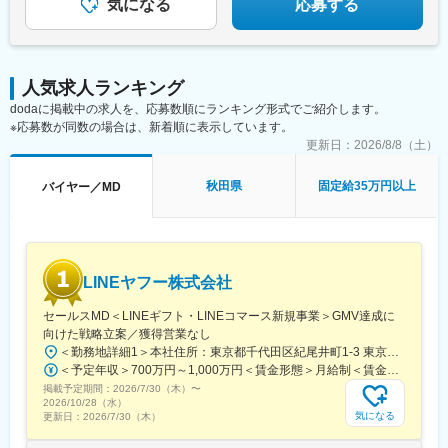
知県)、竜王駅、香里園駅、高岡やぶなみ駅、円座駅、知寄町二丁
気になる
応募する
以上を含む・超過分は1分単位で別途支給）◎月平均残業時間は
目駅、吹上駅(埼玉県)、佐賀駅、萩原天神駅、森林公園駅(北海
17時間程度！
道)、発寒駅、環状通東駅、漆山駅(山形県)、山口駅(山口県)、道ノ
尾駅、小古曽駅、神領駅、土崎駅、高蔵寺駅、豊春駅、小山駅、
鴨宮駅、小平駅、中神駅、東松江駅(島根県)、六軒駅(三重県)、土
人気求人ランキング
橋駅(愛媛県)、北松本駅、焼津駅、信濃国分寺駅、北上尾駅、寝屋
dodaに掲載中の求人を、応募数順にランキング形式でご紹介します。
川市駅、東新潟駅、寺尾駅、新宮中央駅、新座駅、道場南口駅、
※応募数が同数の場合は、新着順に表示しています。
偕楽園駅、長泉なめり駅、上野毛駅、岩手飯岡駅、西尾駅、土山
駅、石岡駅、石巻あゆみ野駅、摂津駅、中野栄駅、八乙女駅、黒
更新日：
2026/8/8（土）
松駅(宮城県)、新利府駅、船岡駅(宮城県)、泉中央駅、前橋大島
駅、福井駅(岡山県)、早島駅、淵野辺駅、草加駅、南草津駅、西小
秋田県
固定給35万円以上
バイヤー／MD
泉駅、柏林台駅、荒尾駅(岐阜県)、鳴海駅、塚目駅、鶴崎駅、南大
分駅、千川駅、川中島駅、千里駅(三重県)、鶴岡駅、塩釜口駅、土
岐市駅、石浜駅、五箇荘駅、東静岡駅、土師ノ里駅、吉成駅、浦
添前田駅、新大宮駅、西那須野駅、出屋敷駅、日進駅(愛知県)、常
陸多賀駅、笹原駅、竹下駅、七重浜駅、北八王子駅、八戸駅、折
LINEヤフー株式会社
尾駅、志村三丁目駅、美濃川合駅、彦根駅、西飾磨駅、高塚駅、
天竜川駅、積志駅、東新庄駅、ジヤトコ前駅、公津の杜駅、春江
セールスMD＜LINEギフト・LINEコマース新規事業＞GMV達成に
駅、室見駅、神辺駅、東福山駅、伊達駅、東山公園駅(鳥取県)、置
向けた戦略立案／獲得営業なし
賜駅、赤嶺駅、伊奈駅、越戸駅、防府駅、門司駅、柏陽駅、村崎
＜勤務地詳細1＞本社住所：東京都千代田区紀尾井町1-3 東京ガーデンテラス紀尾井町 紀尾井タワー勤務地最寄駅：東京メトロ各線／永田町駅受動喫煙対策：屋内全面禁煙＜勤務地詳細2＞赤坂オフィス住所：東京都港区赤坂2-17-22 赤坂トラストタワー受動喫煙対策：屋内全面禁煙変更の範囲：会社の定める事業所（リモートワーク含む）
野駅、箕面萱野駅、荒子川公園駅、館腰駅、木更津駅、紀三井寺
＜予定年収＞700万円～1,000万円＜賃金形態＞月給制＜賃金内訳＞月額（基本給）：361,000円～518,000円固定残業手当/月：105,000円～150,000円（固定残業時間35時間0分/月）超過した時間外労働の残業手当は追加支給＜月給＞466,000円～668,000円（一律手当を含む）＜昇給有無＞有＜残業手当＞有＜給与補足＞※年収は前職考慮の上、ご経験・スキルに応じて当社基準により決定します。※月給の各項目名はグレードにより異なります。■賞与：年2回を上限に、会社や所属部署の業績を踏まえて支給■昇給：年2回賃金はあくまでも目安の金額であり、選考を通じて上下する可能性があります。月給(月額)は固定手当を含めた表記です。
駅、紀伊駅、幸駅、杁ケ池公園駅、藤代駅、羽犬塚駅、西新井大
掲載予定期間：
2026/7/30（木）
〜
師西駅、武蔵関駅、妙国寺前駅、京成幕張駅、南茨木駅(阪急線)、
2026/10/28（水）
楽々園駅、知寄町駅、追分駅(三重県)、等々力駅、西富井駅、要町
気になる
更新日：
2026/7/30（木）
駅、赤迫駅、長沼駅(静岡県)、志村坂上駅、はなみずき通駅、知寄