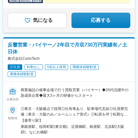
小倉駅(福岡県)、祇園駅(福岡県)、中佐世保駅、交通局前駅(熊本
1,000円以上を含む・超過分は1分単位で別途支給）◎月平均残業
う、仕入れのプロを目指しませんか。
ブル八幡宮山上駅、伏見駅(京都府)、新大楽毛駅、竜田口駅、伊勢
県)、鹿児島中央駅前駅、西武新宿駅、青葉通一番町駅、多摩セン
時間は17時間程度！
朝日駅、郡山富田駅、入谷駅(神奈川県)、幸手駅、安芸中野駅、山
ター駅、九品仏駅、浅草駅、都電雑司ケ谷駅、上野広小路駅、立
陽女学園前駅、牛田駅(広島県)、運動公園前駅(青森県)、江南駅(愛
川南駅、京成関屋駅、有楽町駅、高島町駅、新高島駅、桜木町
知県)、竜王駅、香里園駅、高岡やぶなみ駅、円座駅、知寄町二丁
気になる
応募する
駅、千葉駅、京成津田沼駅、京成八幡駅、東海神駅、川越市駅、
目駅、吹上駅(埼玉県)、佐賀駅、萩原天神駅、森林公園駅(北海
北与野駅、西町駅、日吉町駅、吉原本町駅、矢場町駅、近鉄丹波
道)、発寒駅、環状通東駅、漆山駅(山形県)、山口駅(山口県)、道ノ
橋駅、三条駅(京都府)、西大路三条駅、五条駅(京都市営)、本町
尾駅、小古曽駅、神領駅、土崎駅、高蔵寺駅、豊春駅、小山駅、
駅、天神橋筋六丁目駅、なんば駅(南海線)、下新庄駅、三宮駅(神
鴨宮駅、小平駅、中神駅、東松江駅(島根県)、六軒駅(三重県)、土
反響営業・バイヤー／2年目で月収730万円実績有／土
戸市営)、みなと元町駅、天神駅、旦過駅、味噌天神前駅、鹿児島
橋駅(愛媛県)、北松本駅、焼津駅、信濃国分寺駅、北上尾駅、寝屋
中央駅
日休
川市駅、東新潟駅、寺尾駅、新宮中央駅、新座駅、道場南口駅、
偕楽園駅、長泉なめり駅、上野毛駅、岩手飯岡駅、西尾駅、土山
株式会社CurioTech
駅、石岡駅、石巻あゆみ野駅、摂津駅、中野栄駅、八乙女駅、黒
正社員
転勤なし
5名以上採用
職種未経験歓迎
松駅(宮城県)、新利府駅、船岡駅(宮城県)、泉中央駅、前橋大島
業種未経験歓迎
駅、福井駅(岡山県)、早島駅、淵野辺駅、草加駅、南草津駅、西小
泉駅、柏林台駅、荒尾駅(岐阜県)、鳴海駅、塚目駅、鶴崎駅、南大
分駅、千川駅、川中島駅、千里駅(三重県)、鶴岡駅、塩釜口駅、土
商業施設の催事会場で行う買取営業（バイヤー）◆20代活躍中の
岐市駅、石浜駅、五箇荘駅、東静岡駅、土師ノ里駅、吉成駅、浦
急成長企業◆最大3ヶ月の研修からスタート
添前田駅、新大宮駅、西那須野駅、出屋敷駅、日進駅(愛知県)、常
仕事内容
陸多賀駅、笹原駅、竹下駅、七重浜駅、北八王子駅、八戸駅、折
尾駅、志村三丁目駅、美濃川合駅、彦根駅、西飾磨駅、高塚駅、
◎東京・大阪拠点で採用◎社有車あり、駐車場代支給◎社員寮完
天竜川駅、積志駅、東新庄駅、ジヤトコ前駅、公津の杜駅、春江
備（東京・大阪のみ／ルームシェア形式）◎転居を伴う転勤なし※
勤務地
駅、室見駅、神辺駅、東福山駅、伊達駅、東山公園駅(鳥取県)、置
年間で最大4回の出張あり（最長1ヶ月）■全国の催事会場での勤
【最寄り駅】
賜駅、赤嶺駅、伊奈駅、越戸駅、防府駅、門司駅、柏陽駅、村崎
務（毎週金曜の営業終了後はMTGのため各拠点へのオフィス出勤
東銀座駅、稲荷町駅(東京都)、淀屋橋駅、銀座駅、北浜駅(大阪
野駅、箕面萱野駅、荒子川公園駅、館腰駅、木更津駅、紀三井寺
が発生します）催事会場は一都三県と大阪・兵庫を中心に、北海
府)、なにわ橋駅
駅、紀伊駅、幸駅、杁ケ池公園駅、藤代駅、羽犬塚駅、西新井大
道、九州、愛知、中国地方など全国の商業施設で開催。催事会場