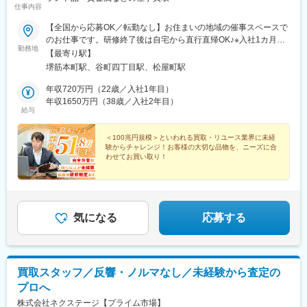
仕事内容
【全国から応募OK／転勤なし】お住まいの地域の催事スペースで
のお仕事です。研修終了後は自宅から直行直帰OK♪※入社1カ月目
勤務地
～最長3カ月目までは大阪本社で研修を受けていただきます。その
【最寄り駅】
間のお住まいなどは会社でご用意しますのでご安心ください（自
堺筋本町駅、谷町四丁目駅、松屋町駅
己負担なし）。・大阪本社大阪府大阪市中央区農人橋3丁目2-7 堺
筋本町千寿ビル6F＜アクセス＞地下鉄堺筋線「堺筋本町駅」徒歩
年収720万円（22歳／入社1年目）
5分地下鉄谷町線「谷町四丁目駅」徒歩7分※勤務地の受動喫煙対
年収1650万円（38歳／入社2年目）
給与
策：あり
＜100兆円規模＞といわれる買取・リユース業界に未経
験からチャレンジ！お客様の大切な品物を、ニーズに合
わせてお買い取り！
当社の「買取営業」なら＜前職から年収500万円UP＞も
実現可能です♪
▼気になる内容をチェック▼
気になる
応募する
買取スタッフ／反響・ノルマなし／未経験から査定の
プロへ
株式会社ネクステージ【プライム市場】