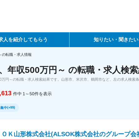
求人を紹介してもらう
知りたい・聞きたい
ントサービス
転職ノウハウ
円～の転職・求人情報
、年収500万円～ の転職・求人検
サービス
データで見る転職
00万円～の転職・求人検索結果です。山形市、米沢市、鶴岡市など、左の求人検索
ーエージェントサービス
コラム・インタビュー
,613
件中
1～50
件
を表示
転職Q&A
(
+99
)
募集中
ＯＫ山形株式会社(ALSOK株式会社のグループ会