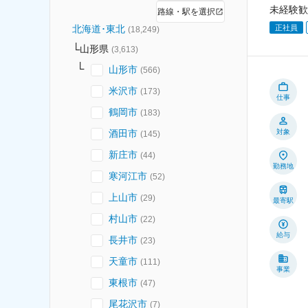
未経験歓
路線・駅を選択
正社員
北海道･東北
(
18,249
)
山形県
(
3,613
)
山形市
(
566
)
米沢市
(
173
)
仕事
鶴岡市
(
183
)
酒田市
対象
(
145
)
新庄市
(
44
)
勤務地
寒河江市
(
52
)
上山市
(
29
)
最寄駅
村山市
(
22
)
給与
長井市
(
23
)
天童市
(
111
)
事業
東根市
(
47
)
尾花沢市
(
7
)