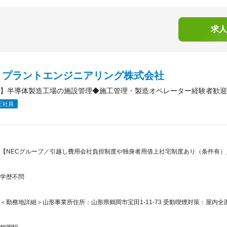
求人
Ｃプラントエンジニアリング株式会社
】半導体製造工場の施設管理◆施工管理・製造オペレーター経験者歓迎/
正社員
【NECグループ／引越し費用会社負担制度や独身者用借上社宅制度あり（条件有
学歴不問
＜勤務地詳細＞山形事業所住所：山形県鶴岡市宝田1-11-73 受動喫煙対策：屋内全