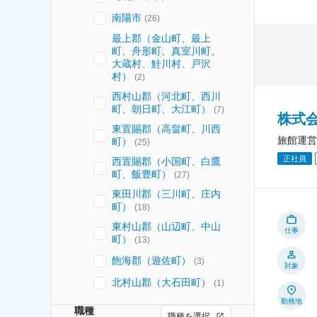
南陽市
(
26
)
最上郡（金山町、最上
町、舟形町、真室川町、
大蔵村、鮭川村、戸沢
村）
(
2
)
西村山郡（河北町、西川
町、朝日町、大江町）
(
7
)
株式
東置賜郡（高畠町、川西
旅館運営
町）
(
25
)
正社員
西置賜郡（小国町、白鷹
町、飯豊町）
(
27
)
東田川郡（三川町、庄内
町）
(
18
)
東村山郡（山辺町、中山
仕事
町）
(
13
)
飽海郡（遊佐町）
(
3
)
対象
北村山郡（大石田町）
(
1
)
勤務地
職種
職種を選択