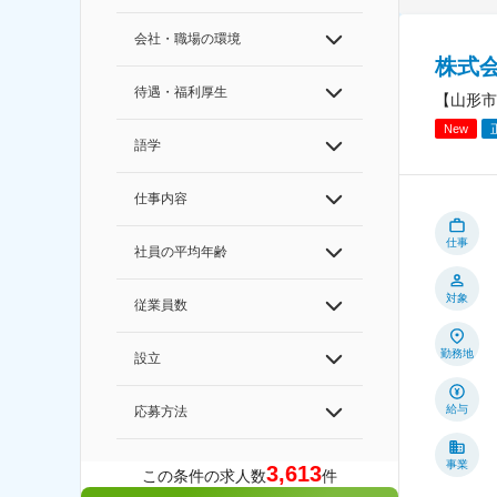
会社・職場の環境
株式会社
待遇・福利厚生
【山形市
New
語学
仕事内容
仕事
社員の平均年齢
対象
従業員数
勤務地
設立
給与
応募方法
事業
3,613
この条件の求人数
件