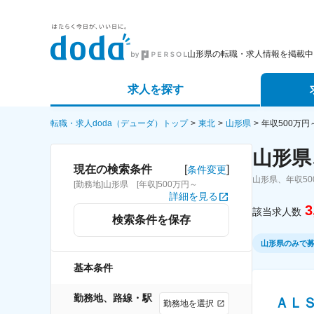
山形県の転職・求人情報を掲載中
求人を探す
詳細条件から探す
エージェ
転職・求人doda（デューダ）トップ
東北
山形県
年収500万
山形県
新着求人から探す
スカウト
[
]
現在の検索条件
条件変更
山形県、年収5
[勤務地]山形県 [年収]500万円～
求人特集から探す
パートナ
詳細を見る
3
該当求人数
検索条件を保存
山形県のみで
基本条件
勤務地、路線・駅
ＡＬＳ
勤務地を選択