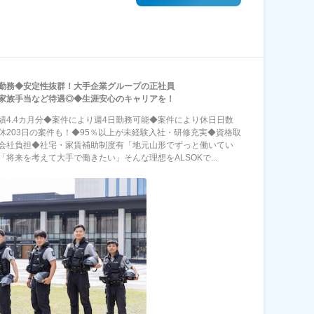
勤務◆安定性抜群！大手企業グループの正社員
家族手当など待遇◎◆生涯安心のキャリアを！
績4.4カ月分◆案件により週4日勤務可能◆案件により休日日数
休203日の案件も！◆95％以上が未経験入社・研修充実◆資格取
会社負担◆社宅・家賃補助制度有「地元山形でずっと働いてい
「将来を考えて大手で働きたい」そんな理想をALSOKで...