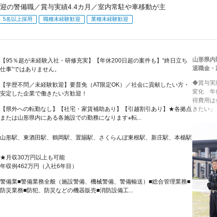
迎の警備職／賞与実績4.4カ月／室内常駐や車移動が主
5名以上採用
職種未経験歓迎
業種未経験歓迎
山形県内
【95％超が未経験入社・研修充実】【年休200日超の案件も】“終日立ち
退職金・
仕事”ではありません。
◆賞与実
【学歴不問／未経験歓迎】要普免（AT限定OK）／社会に貢献したい方・
変化 年
安定した企業で働きたい方歓迎！
得費用は
【県外への転勤なし】【社宅・家賃補助あり】【引越割引あり】★各拠点
きたい」
または山形県内にある各施設での勤務になります※転...
山形駅、東酒田駅、鶴岡駅、置賜駅、さくらんぼ東根駅、新庄駅、本楯駅
★月収30万円以上も可能
年収例462万円（入社6年目）
警備業■警備業務全般（施設警備、機械警備、警備輸送）■総合管理業務■
防災業務■防犯、防災などの機器販売■消防設備工...