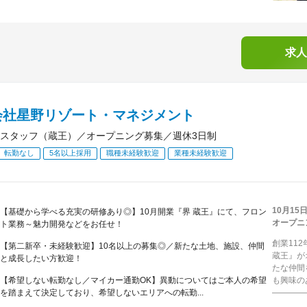
求人
会社星野リゾート・マネジメント
スタッフ（蔵王）／オープニング募集／週休3日制
転勤なし
5名以上採用
職種未経験歓迎
業種未経験歓迎
10月1
【基礎から学べる充実の研修あり◎】10月開業『界 蔵王』にて、フロン
オープニ
ト業務～魅力開発などをお任せ！
創業11
【第二新卒・未経験歓迎】10名以上の募集◎／新たな土地、施設、仲間
蔵王』が
と成長したい方歓迎！
たな仲間
【希望しない転勤なし／マイカー通勤OK】異動についてはご本人の希望
も興味の
を踏まえて決定しており、希望しないエリアへの転勤...
―――――