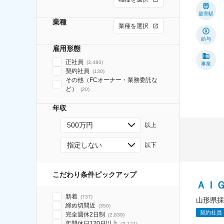
最寄駅
業種
業種を選択
給与
雇用形態
正社員
(
3,480
)
事業
契約社員
(
130
)
その他（FCオーナー・業務委託な
ど）
(
20
)
年収
500万円
以上
指定しない
以下
こだわり条件ピックアップ
ＡＩ
新着
(
737
)
山形県採
締め切間近
(
350
)
契約社員
完全週休2日制
(
2,839
)
年間休日120日以上
(
3,121
)