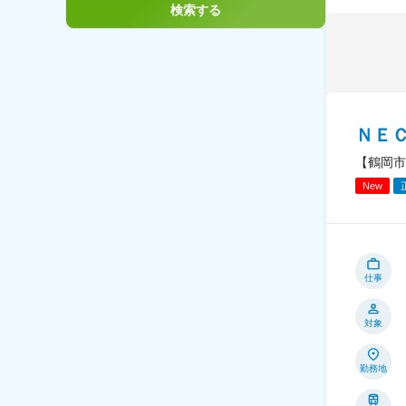
検索する
ＮＥ
【鶴岡市
New
仕事
対象
勤務地