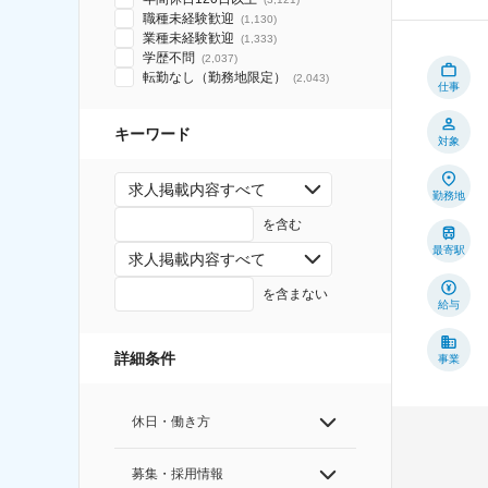
職種未経験歓迎
(
1,130
)
業種未経験歓迎
(
1,333
)
学歴不問
(
2,037
)
転勤なし（勤務地限定）
(
2,043
)
仕事
キーワード
対象
求人掲載内容すべて
勤務地
を含む
最寄駅
求人掲載内容すべて
を含まない
給与
詳細条件
事業
休日・働き方
募集・採用情報