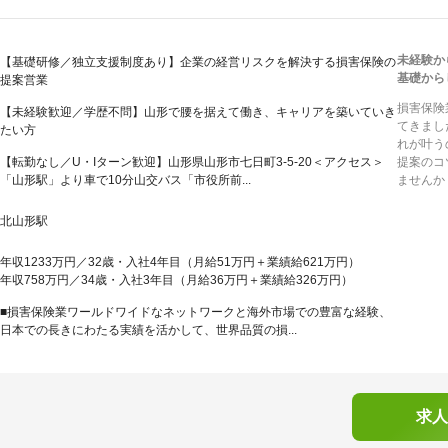
未経験か
【基礎研修／独立支援制度あり】企業の経営リスクを解決する損害保険の
基礎から
提案営業
損害保険
【未経験歓迎／学歴不問】山形で腰を据えて働き、キャリアを築いていき
てきまし
たい方
れが叶う
【転勤なし／U・Iターン歓迎】山形県山形市七日町3-5-20＜アクセス＞
提案のコ
「山形駅」より車で10分山交バス「市役所前...
ませんか
北山形駅
年収1233万円／32歳・入社4年目（月給51万円＋業績給621万円）
年収758万円／34歳・入社3年目（月給36万円＋業績給326万円）
■損害保険業ワールドワイドなネットワークと海外市場での豊富な経験、
日本での長きにわたる実績を活かして、世界品質の損...
求人