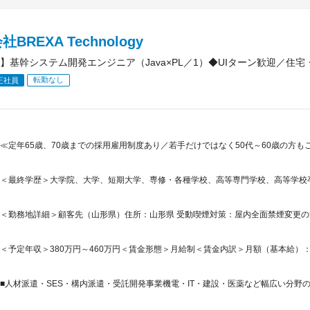
BREXA Technology
】基幹システム開発エンジニア（Java×PL／1）◆UIターン歓迎／住
転勤なし
正社員
≪定年65歳、70歳までの採用雇用制度あり／若手だけではなく50代～60歳の方
＜最終学歴＞大学院、大学、短期大学、専修・各種学校、高等専門学校、高等学校
＜勤務地詳細＞顧客先（山形県）住所：山形県 受動喫煙対策：屋内全面禁煙変更
＜予定年収＞380万円～460万円＜賃金形態＞月給制＜賃金内訳＞月額（基本給）：230,0
■人材派遣・SES・構内派遣・受託開発事業機電・IT・建設・医薬など幅広い分野の