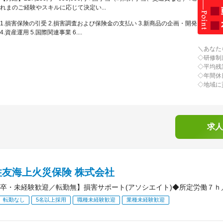
れまのご経験やスキルに応じて決定い...
1.損害保険の引受 2.損害調査および保険金の支払い 3.新商品の企画・開発
4.資産運用 5.国際関連事業 6....
＼あなた
◇研修制
◇平均残
◇年間休
◇地域に
求人
住友海上火災保険 株式会社
卒・未経験歓迎／転勤無】損害サポート(アソシエイト)◆所定労働７ｈ
転勤なし
5名以上採用
職種未経験歓迎
業種未経験歓迎