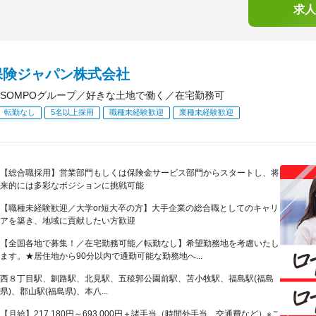
求人
保険ジャパン株式会社
SOMPOグループ／好きな土地で働く／在宅勤務可
転勤なし
5名以上採用
職種未経験歓迎
業種未経験歓迎
【総合職採用】営業部門もしくは保険金サービス部門からスタートし、将
来的には多彩なポジションに挑戦可能
【職種未経験歓迎／大学or短大卒の方】大手企業の総合職としてのキャリ
アを築き、地域に貢献したい方歓迎
【全国各地で募集！／在宅勤務可能／転勤なし】希望勤務地を考慮いたし
ます。★居住地から90分以内で通勤可能な勤務地へ...
西８丁目駅、釧路駅、北見駅、五稜郭公園前駅、苫小牧駅、福島駅(福島
県)、郡山駅(福島県)、本八...
【月給】217,180円～693,000円＋諸手当（時間外手当、交通費など）※こ