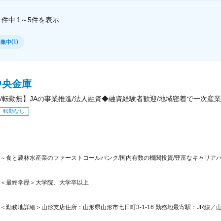
件中
1～5
件
を表示
(
1
)
募集中
中央金庫
/転勤無】JAの事業推進/法人融資◆融資経験者歓迎/地域密着で一次産
転勤なし
～食と農林水産業のファーストコールバンク/国内有数の機関投資/豊富なキャリアパ
＜最終学歴＞大学院、大学卒以上
＜勤務地詳細＞山形支店住所：山形県山形市七日町3-1-16 勤務地最寄駅：JR線／山