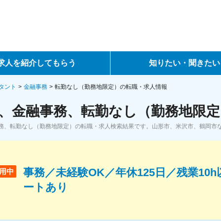
求人を紹介してもらう
知りたい・聞きたい
ントサービス
転職ノウハウ
タント
金融事務
転勤なし（勤務地限定）の転職・求人情報
、金融事務、転勤なし（勤務地限定
サービス
データで見る転職
務、転勤なし（勤務地限定）の転職・求人検索結果です。山形市、米沢市、鶴岡市
ーエージェントサービス
コラム・インタビュー
転職Q&A
事務／未経験OK／年休125日／残業10
用中
ートあり