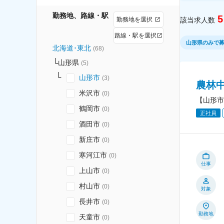
勤務地、路線・駅
5
勤務地を選択
該当求人数
路線・駅を選択
山形県のみで
北海道･東北
(
68
)
山形県
(
5
)
山形市
(
3
)
農林
米沢市
(
0
)
【山形市
鶴岡市
(
0
)
正社員
酒田市
(
0
)
新庄市
(
0
)
寒河江市
(
0
)
仕事
上山市
(
0
)
村山市
(
0
)
対象
長井市
(
0
)
勤務地
天童市
(
0
)