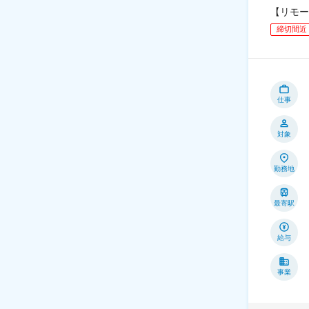
【リモー
締切間近
仕事
対象
勤務地
最寄駅
給与
事業