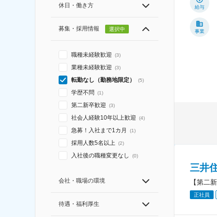
休日・働き方
給与
募集・採用情報
選択中
事業
職種未経験歓迎
(
3
)
業種未経験歓迎
(
3
)
転勤なし（勤務地限定）
(
5
)
学歴不問
(
1
)
第二新卒歓迎
(
3
)
社会人経験10年以上歓迎
(
4
)
急募！入社まで1カ月
(
1
)
採用人数5名以上
(
2
)
入社後の職種変更なし
(
0
)
三井
会社・職場の環境
【第二新
正社員
待遇・福利厚生