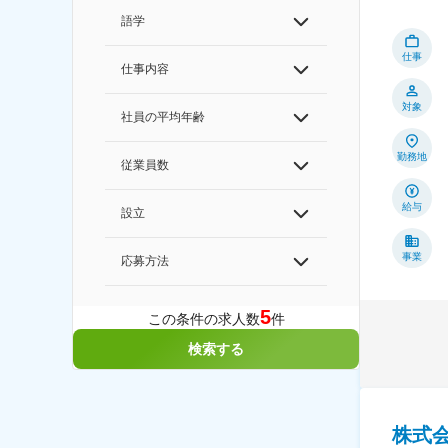
語学
仕事
仕事内容
対象
社員の平均年齢
勤務地
従業員数
給与
設立
事業
応募方法
5
この条件の求人数
件
検索する
株式会