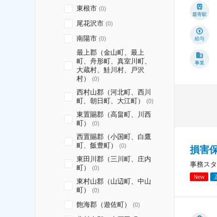
東根市
(
0
)
最寄駅
尾花沢市
(
0
)
南陽市
(
0
)
給与
最上郡（金山町、最上
町、舟形町、真室川町、
事業
大蔵村、鮭川村、戸沢
村）
(
0
)
西村山郡（河北町、西川
町、朝日町、大江町）
(
0
)
東置賜郡（高畠町、川西
町）
(
0
)
西置賜郡（小国町、白鷹
町、飯豊町）
(
0
)
損害
東田川郡（三川町、庄内
事務スタ
町）
(
0
)
New
東村山郡（山辺町、中山
町）
(
0
)
飽海郡（遊佐町）
(
0
)