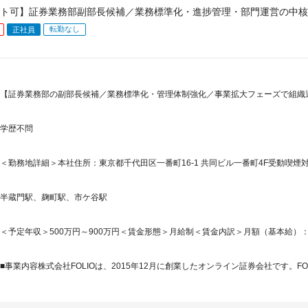
ト可】証券業務部副部長候補／業務標準化・進捗管理・部門運営の中核
転勤なし
正社員
【証券業務部の副部長候補／業務標準化・管理体制強化／事業拡大フェーズで組織運
学歴不問
＜勤務地詳細＞本社住所：東京都千代田区一番町16-1 共同ビル一番町4F受動喫煙対
半蔵門駅、麹町駅、市ケ谷駅
＜予定年収＞500万円～900万円＜賃金形態＞月給制＜賃金内訳＞月額（基本給）：260,6
■事業内容株式会社FOLIOは、2015年12月に創業したオンライン証券会社です。FOL