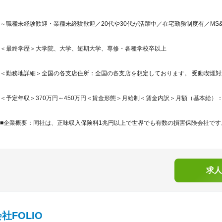
～職種未経験歓迎・業種未経験歓迎／20代や30代が活躍中／在宅勤務制度有／MS
＜最終学歴＞大学院、大学、短期大学、専修・各種学校卒以上
＜勤務地詳細＞全国の各支店住所：全国の各支店を想定しております。 受動喫煙対策
＜予定年収＞370万円～450万円＜賃金形態＞月給制＜賃金内訳＞月額（基本給）：268,7
■企業概要：同社は、正味収入保険料1兆円以上で世界でも有数の損害保険会社です。
求人
社FOLIO