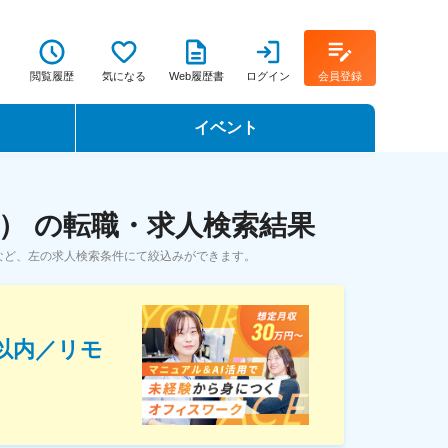
閲覧履歴
気になる
Web履歴書
ログイン
会員登録
イベント
転職イベント・転職セミナー
） の転職・求人検索結果
転職フェア
など、左の求人検索条件にて絞込みができます。
転職セミナー動画
h以内／リモ