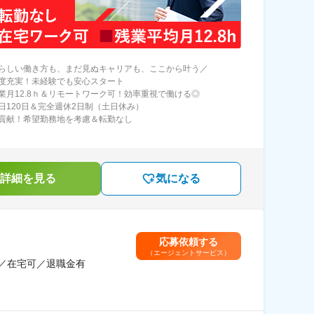
らしい働き方も、まだ見ぬキャリアも、ここから叶う／
度充実！未経験でも安心スタート
業月12.8ｈ＆リモートワーク可！効率重視で働ける◎
日120日＆完全週休2日制（土日休み）
貢献！希望勤務地を考慮＆転勤なし
詳細を見る
気になる
応募依頼する
（エージェントサービス）
／在宅可／退職金有