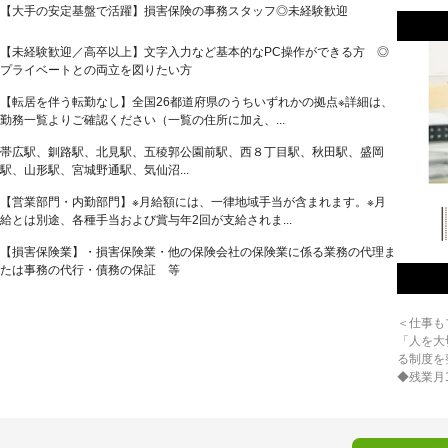
【大手の安定基盤で活躍】損害保険の事務スタッフ◎未経験歓迎
【未経験歓迎／高卒以上】文字入力など基本的なPC操作ができる方 ◎
プライベートとの両立を図りたい方
【転居を伴う転勤なし】全国26都道府県のうちいずれかの拠点※詳細は、
勤務一覧よりご確認ください（一覧の住所に加え、...
帯広駅、釧路駅、北見駅、五稜郭公園前駅、西８丁目駅、秋田駅、盛岡
駅、山形駅、宮城野通駅、気仙沼...
【営業部門・内勤部門】※月給額には、一律地域手当が含まれます。※月
給とは別途、各種手当および賞与年2回が支給されま...
【損害保険業】・損害保険業・他の保険会社の保険業に係る業務の代理ま
たは事務の代行・債務の保証 等
＜仕事も
「人を大
る制度を
◆残業月1