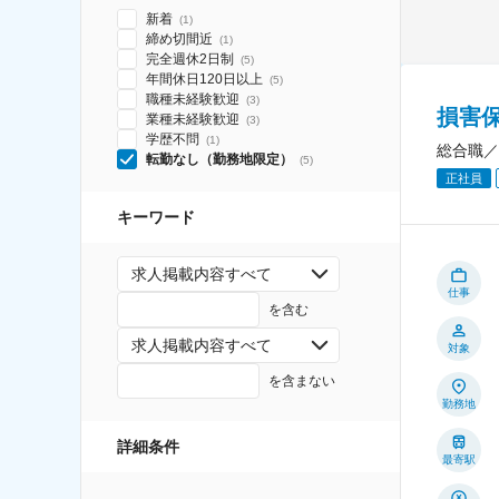
新着
(
1
)
締め切間近
(
1
)
完全週休2日制
(
5
)
年間休日120日以上
(
5
)
職種未経験歓迎
(
3
)
損害
業種未経験歓迎
(
3
)
学歴不問
(
1
)
総合職／
転勤なし（勤務地限定）
(
5
)
正社員
キーワード
求人掲載内容すべて
仕事
を含む
求人掲載内容すべて
対象
を含まない
勤務地
詳細条件
最寄駅