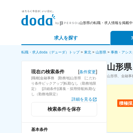
山形県の転職・求人情報を掲載中
求人を探す
詳細条件から探す
エージェ
転職・求人doda（デューダ）トップ
東北
山形県
事務・アシス
山形県
新着求人から探す
スカウト
[
]
現在の検索条件
条件変更
山形県、金融事
[職種]金融事務 [勤務地]山形県 [こだわ
求人特集から探す
パートナ
り条件ピックアップ]転勤なし（勤務地限
定） [詳細条件](募集・採用情報)転勤な
し（勤務地限定）
詳細を見る
積極採
検索条件を保存
基本条件