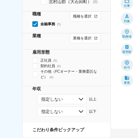
北村山郡（大石田町）
(
0
)
仕事
職種
職種を選択
対象
金融事務
(
5
)
業種
勤務地
業種を選択
雇用形態
最寄駅
正社員
(
5
)
契約社員
(
0
)
給与
その他（FCオーナー・業務委託な
ど）
(
0
)
事業
年収
指定しない
以上
指定しない
以下
こだわり条件ピックアップ