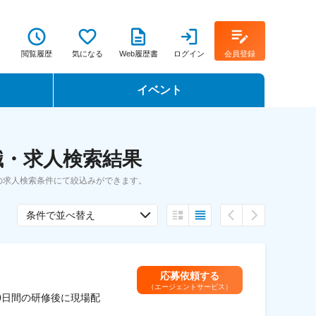
閲覧履歴
気になる
Web履歴書
ログイン
会員登録
イベント
転職イベント・転職セミナー
職・求人検索結果
転職フェア
の求人検索条件にて絞込みができます。
転職セミナー動画
条件で並べ替え
応募依頼する
（エージェントサービス）
0日間の研修後に現場配