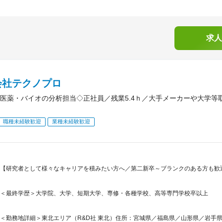
求人
会社テクノプロ
医薬・バイオの分析担当◇正社員／残業5.4ｈ／大手メーカーや大学等
職種未経験歓迎
業種未経験歓迎
【研究者として様々なキャリアを積みたい方へ／第二新卒～ブランクのある方も歓迎
＜最終学歴＞大学院、大学、短期大学、専修・各種学校、高等専門学校卒以上
＜勤務地詳細＞東北エリア（R&D社 東北）住所：宮城県／福島県／山形県／岩手県／