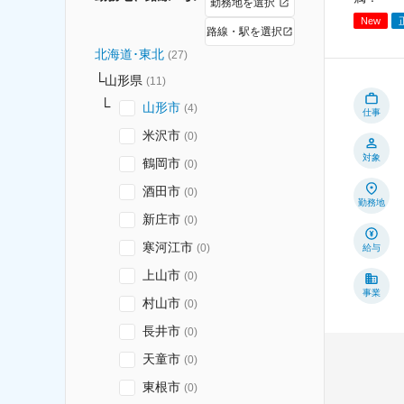
勤務地を選択
New
路線・駅を選択
北海道･東北
(
27
)
山形県
(
11
)
山形市
(
4
)
仕事
米沢市
(
0
)
対象
鶴岡市
(
0
)
酒田市
(
0
)
勤務地
新庄市
(
0
)
寒河江市
(
0
)
給与
上山市
(
0
)
事業
村山市
(
0
)
長井市
(
0
)
天童市
(
0
)
東根市
(
0
)