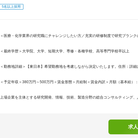
5名以上採用
＜医療・化学業界の研究職にチャレンジしたい方／充実の研修制度で研究ブランク
＜最終学歴＞大学院、大学、短期大学、専修・各種学校、高等専門学校卒以上
＜勤務地詳細＞【東日本】希望勤務地を考慮しながら決定いたします。住所：詳細
＜予定年収＞380万円～500万円＜賃金形態＞月給制＜賃金内訳＞月額（基本給）：200,0
上場企業を主体とする研究開発、情報、技術、製造分野の総合コンサルティング、人
求人