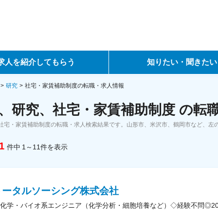
求人を紹介してもらう
知りたい・聞きたい
ントサービス
転職ノウハウ
研究
社宅・家賃補助制度の転職・求人情報
、研究、社宅・家賃補助制度 の転
サービス
データで見る転職
社宅・家賃補助制度の転職・求人検索結果です。山形市、米沢市、鶴岡市など、左
ーエージェントサービス
コラム・インタビュー
1
件中
1～11
件
を表示
転職Q&A
トータルソーシング株式会社
化学・バイオ系エンジニア（化学分析・細胞培養など）◇経験不問◎2