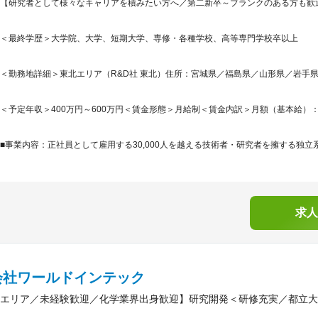
【研究者として様々なキャリアを積みたい方へ／第二新卒～ブランクのある方も歓迎
＜最終学歴＞大学院、大学、短期大学、専修・各種学校、高等専門学校卒以上
＜勤務地詳細＞東北エリア（R&D社 東北）住所：宮城県／福島県／山形県／岩手県／
＜予定年収＞400万円～600万円＜賃金形態＞月給制＜賃金内訳＞月額（基本給）：230,0
■事業内容：正社員として雇用する30,000人を越える技術者・研究者を擁する独立系
求人
会社ワールドインテック
エリア／未経験歓迎／化学業界出身歓迎】研究開発＜研修充実／都立大