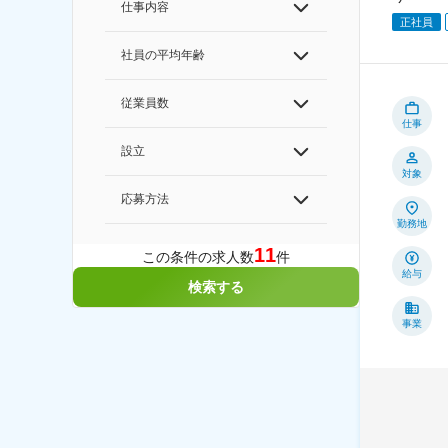
仕事内容
正社員
社員の平均年齢
従業員数
仕事
設立
対象
応募方法
勤務地
11
この条件の求人数
件
給与
検索する
事業