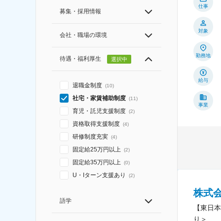
仕事
募集・採用情報
対象
会社・職場の環境
勤務地
待遇・福利厚生
選択中
給与
退職金制度
(
10
)
社宅・家賃補助制度
(
11
)
事業
育児・託児支援制度
(
2
)
資格取得支援制度
(
4
)
研修制度充実
(
4
)
固定給25万円以上
(
2
)
固定給35万円以上
(
0
)
U・Iターン支援あり
(
2
)
株式
語学
【東日本
り＞