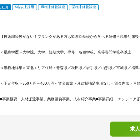
5名以上採用
職種未経験歓迎
業種未経験歓迎
正社員
【技術職経験がない！ブランクがある方も歓迎◎基礎から学べる研修＊現場配属後
＜最終学歴＞大学院、大学、短期大学、専修・各種学校、高等専門学校卒以上
＜勤務地詳細＞東北エリア住所：青森県／秋田県／岩手県／山形県／宮城県／福島県を
＜予定年収＞350万円～400万円＜賃金形態＞月給制補足事項なし＜賃金内訳＞月額（基本
■事業概要：人材派遣事業、業務請負事業、人材紹介事業■事業詳細： エンジニア派
求人