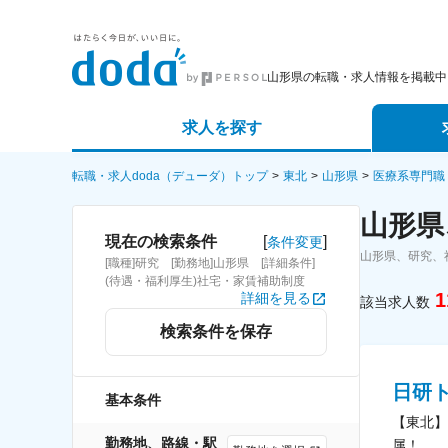
山形県の転職・求人情報を掲載中
求人を探す
詳細条件から探す
エージェ
転職・求人doda（デューダ）トップ
東北
山形県
医療系専門職
山形県
新着求人から探す
スカウト
[
]
現在の検索条件
条件変更
山形県、研究、
[職種]研究 [勤務地]山形県 [詳細条件]
求人特集から探す
パートナ
(待遇・福利厚生)社宅・家賃補助制度
1
詳細を見る
該当求人数
検索条件を保存
日研
基本条件
【東北】
勤務地、路線・駅
属！