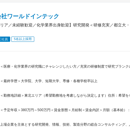
会社ワールドインテック
リア／未経験歓迎／化学業界出身歓迎】研究開発＜研修充実／都立大・
5名以上採用
正社員
＜医療・化学業界の研究職にチャレンジしたい方／充実の研修制度で研究ブランク
＜最終学歴＞大学院、大学、短期大学、専修・各種学校卒以上
＜勤務地詳細＞東北エリア（希望勤務地を考慮しながら決定します）住所：希望を考慮し
＜予定年収＞380万円～500万円＜賃金形態＞月給制＜賃金内訳＞月額（基本給）：200,0
上場企業を主体とする研究開発、情報、技術、製造分野の総合コンサルティング、人