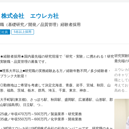
Ｂ株式会社 エウレカ社
職（基礎研究／開発／品質管理）経験者採用
5名以上採用
正社員
研究実験
★経験者採用★国内最先端の研究現場で「研究・実験」に携われる！研究
最先端の
実験職・品質管理の募集です。
エウレカ
■理系大卒以上■研究職の実務経験ある方／経験年数不問／多少経験者・
のキャリ
ブランク大歓迎！
職として
◎勤務地はご希望を考慮して決定北海道、青森、岩手、宮城、秋田、山
考えてお
形、福島、茨城、栃木、群馬、埼玉、千葉、東京、神奈...
高める...
大手町駅(東京都)、さっぽろ駅、秋田駅、盛岡駅、広瀬通駅、山形駅、郡
山駅(福島県)、日立駅、つ...
25歳／年収470万円～500万円／製薬業界・研究業務
35歳／年収550万円～600万円／化学業界・開発業務
・WDBエウレカ社はWDB株式会社の社内カンパニーです。研究職のキャ