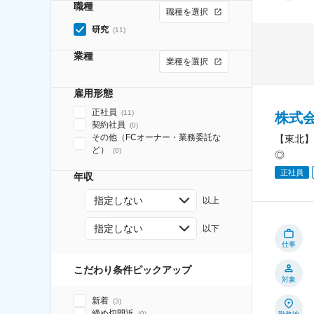
職種
職種を選択
研究
(
11
)
業種
業種を選択
雇用形態
正社員
(
11
)
株式
契約社員
(
0
)
その他（FCオーナー・業務委託な
【東北】
ど）
(
0
)
◎
正社員
年収
指定しない
以上
指定しない
以下
仕事
こだわり条件ピックアップ
対象
新着
(
3
)
締め切間近
(
0
)