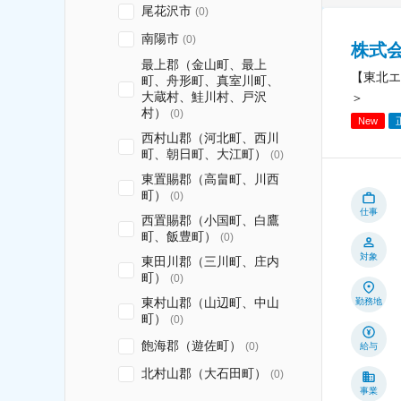
尾花沢市
(
0
)
南陽市
(
0
)
株式
最上郡（金山町、最上
【東北エ
町、舟形町、真室川町、
大蔵村、鮭川村、戸沢
＞
村）
(
0
)
New
西村山郡（河北町、西川
町、朝日町、大江町）
(
0
)
東置賜郡（高畠町、川西
町）
(
0
)
仕事
西置賜郡（小国町、白鷹
町、飯豊町）
(
0
)
対象
東田川郡（三川町、庄内
町）
(
0
)
東村山郡（山辺町、中山
勤務地
町）
(
0
)
飽海郡（遊佐町）
(
0
)
給与
北村山郡（大石田町）
(
0
)
事業