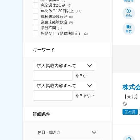
勤務地
完全週休2日制
(
9
)
年間休日120日以上
(
11
)
給与
職種未経験歓迎
(
6
)
業種未経験歓迎
(
6
)
学歴不問
(
0
)
事業
転勤なし（勤務地限定）
(
2
)
キーワード
求人掲載内容すべて
を含む
求人掲載内容すべて
株式
を含まない
【東北】
◎
正社員
詳細条件
休日・働き方