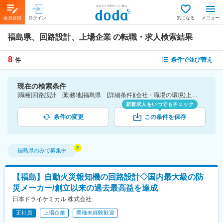
会員登録
ログイン
気になる
メニュー
福島県、回路設計、上場企業
の転職・求人検索結果
8
条件で並び替え
件
現在の検索条件
[職種]回路設計 [勤務地]福島県 [詳細条件](会社・職場の環境)上場企業
新着求人をいつでもチェック
条件の変更
この条件を保存
福島県
のみで募集中
【福島】自動火災報知機の回路設計◇国内最大級の防
災メーカー/創立以来の過去最高益を達成
日本ドライケミカル 株式会社
正社員
上場企業
業種未経験歓迎