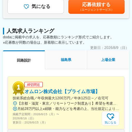
選考を通じて上下する可能性があります。月給(月額)は固定手当を
【長期就業のための手厚いサポート】
応募依頼する
■企業の特徴：
気になる
含めた表記です。
年休120日以上/月残業20h想定/有給取得率74％/男性の育児・看護
（エージェントサービス）
ジーダットは、アナログ、パワーデバイス、メモリ、イメージセ
休暇も運用実績あり/子ども手当(18歳まで月1万円)/育児休暇取得
ンサー、LCDドライバーなどカスタム設計にフォーカスし、この
率100％(※くるみんマーク取得企業)/育児休暇からの復帰率92％
分野の自動化技術で世界の先頭を走っています。カスタム設計
は、開発期間の短縮が求められる中で、性能・品質を犠牲にする
変更の範囲：会社の定める業務
人気求人ランキング
ことなく設計の自動化を図ることは極めて難しく、半導体の生産
dodaに掲載中の求人を、応募数順にランキング形式でご紹介します。
性向上に大きなネックとなっています。当社では従来から強みと
※応募数が同数の場合は、新着順に表示しています。
している自動設計技術に加え、回路の性能・品質を確実に保証す
るために、設計制約を反映させる「制約ドリブン設計手法」の開
更新日：
2026/8/9（日）
発に成功し、設計エキスパート向けの高度な設計支援はもちろ
ん、設計レベルの全社的な向上に広く寄与しています。
福島県
上場企業
回路設計
■実績について：
当社は、設計の初期段階における高精度の見積り機能や、素子の
生成、配置配線、コンパクションなどの自動機能に設計制約ドリ
締切間近
ブン機構を組み込んだ新しい設計手法を提供しています。熟練設
計者のノウハウを活かしつつ、設計期間の大幅な短縮と設計品質
オムロン株式会社【プライム市場】
の向上を実現しました。従来の設計手法と比較して設計期間を3分
技術系総合職／年収例最大1200万円／年休125日～／在宅可
の1～5分の1に短縮した実績があります。
【京都・滋賀・東京／リモートワーク制度あり】希望を考慮の上、下記いずれかの拠点へ配属■京都事業所（本社）京都府京都市下京区塩小路通堀川東入 オムロン京都センタービル■綾部事業所京都府綾部市中山町鳴谷3-2■桂川事業所京都府向日市寺戸町九ノ坪53番地■京阪奈イノベーションセンタ京都府木津川市木津川台9-1 ＜けいはんな学研都市＞■草津事業所滋賀県草津市西草津2-2-1■東京事業所東京都港区港南2-3-13 品川フロントビル7F※勤務地変更の範囲：国内外の全拠点およびテレワークの就業場所※受動喫煙対策：屋内全面禁煙※当面転勤なし
月給28万円以上※経験・能力などを考慮の上、当社規定により決定します。
■サポートプラットフォーム：
掲載予定期間：
2026/6/15（月）
〜
Windows, RedHat Linux
2026/8/16（日）
気になる
更新日：
2026/6/15（月）
■特徴：