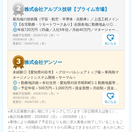
・年齢層は30代、40代の設計者が中心となっています。
・職場では役職名ではなく皆"さん"付けで呼び合う風通しの良い職
株式会社アルプス技研【プライム市場】
場です。
・出勤服装も自由で、カジュアルな格好した職員が多いです。
最先端の技術職（宇宙・航空・半導体・自動車）／上流工程メイン
・リモートワークも推進しており、自由な職場です。※リモートワ
【在宅勤務・リモートワークあり】全国各地に勤務地あり◎勤務エリアはご希望を最大限考慮します。【勤務エリア】北海道・青森県・岩手県・宮城県・秋田県・山形県・福島県茨城県・栃木県・群馬県・埼玉県・千葉県・東京都・神奈川県・山梨県岐阜県・静岡県・愛知県・三重県新潟県・富山県・石川県・福井県・長野県滋賀県・京都府・大阪府・兵庫県・奈良県・和歌山県鳥取県・島根県・岡山県・広島県・山口県・徳島県福岡県・佐賀県・長崎県・熊本県・大分県・宮崎県・鹿児島県自社工場（栃木県・長野県）＼POINT／★勤務地は最大限考慮／希望に応じて自宅近くの配属先を決定★一人ひとりの希望・専門性・将来の方向性を十分に考慮し、エンジニアファーストで案件をアサイン！★配属先企業の判断により在宅勤務なども実施中※受動喫煙防止対策：屋内喫煙可能場所あり
ークの際に必要なPCなどの機器は会社支給となります。
年収720万円（35歳／入社5年目／月給40万円／マネージャー職） 年収650万円（30歳／入社3年目／月給35万円／リーダー職）
掲載予定期間：
2026/7/16（木）
〜
変更の範囲：会社の定める業務
2026/9/16（水）
気になる
更新日：
2026/7/16（木）
株式会社デンソー
未経験◎【愛知県刈谷市】＜グローバルシェアトップ級＞車両熱マ
ネージメントシステム開発＜サーマル＞
＜勤務地詳細＞本社住所：愛知県刈谷市昭和町1-1 勤務地最寄駅：各線／刈谷駅受動喫煙対策：屋内全面禁煙変更の範囲：会社の定める事業所（リモートワーク含む）
＜予定年収＞500万円～1,000万円＜賃金形態＞月給制＜賃金内訳＞月額（基本給）：333,333円～500,000円＜月給＞333,333円～500,000円＜昇給有無＞有＜残業手当＞有＜給与補足＞■賞与：年2回■昇給：年1回 ＜年収例＞29歳（大卒入社7年目）650万円（残業代含まず）32歳（大卒入社10年目）750万円（残業代含まず）35歳（大卒入社13年目）850万円（残業代含まず）40歳（大卒入社18年目）1320万円※管理職の場合賃金はあくまでも目安の金額であり、選考を通じて上下する可能性があります。月給(月額)は固定手当を含めた表記です。
掲載予定期間：
2026/7/20（月）
〜
2026/10/18（日）
気になる
更新日：
2026/7/20（月）
※求人応募数の多い順にランキングしています（非公開求人は除く）。
※集計対象期間：2026/8/2（日）～2026/8/8（土）
※事情により掲載終了予定日よりも前に求人募集が終了していることもご
ざいます。その場合は当サイトから応募はできませんので、あらかじめご