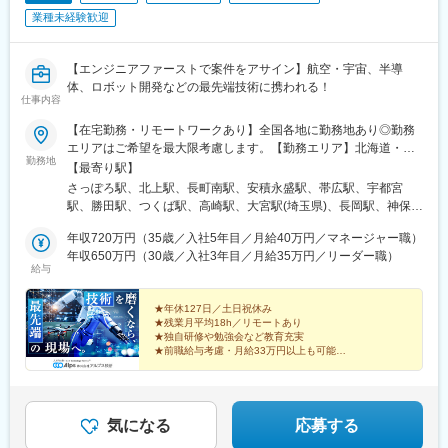
上流工程に進んでいけるようキャリアアップをできるようになっ
□基盤についての知識：基盤材の種類, 構造, 箔厚・実装方法
業種未経験歓迎
ています！
□はんだ付けトレーニング：SMD部品のはんだ付け・リワーク
□回路図の読み方・書き方：OrCADを利用して、理解を深めます
【参考資料】
□製品評価トレーニング：・ハーネス制作, 配線取り廻し, 実験基盤
【エンジニアファーストで案件をアサイン】航空・宇宙、半導
◆HP：https://www.hip-pro.co.jp/
の作成
体、ロボット開発などの最先端技術に携われる！
仕事内容
・部品, 回路特性（温度特性）・自動計測による作業の効率化実習
【在宅勤務・リモートワークあり】全国各地に勤務地あり◎勤務
■同社の魅力：
エリアはご希望を最大限考慮します。【勤務エリア】北海道・青
◆働きやすさと安心の環境
勤務地
森県・岩手県・宮城県・秋田県・山形県・福島県茨城県・栃木
【最寄り駅】
有給消化率83％（全国平均65％）＋残業月平均8.4時間でワーク
県・群馬県・埼玉県・千葉県・東京都・神奈川県・山梨県岐阜
さっぽろ駅、北上駅、長町南駅、安積永盛駅、帯広駅、宇都宮
ライフバランス良好。
県・静岡県・愛知県・三重県新潟県・富山県・石川県・福井県・
駅、勝田駅、つくば駅、高崎駅、大宮駅(埼玉県)、長岡駅、神保町
女性復帰率100％で育休も取りやすい環境が整っており、ライフ
長野県滋賀県・京都府・大阪府・兵庫県・奈良県・和歌山県鳥取
駅、恵比寿駅、橋本駅(神奈川県)、みなとみらい駅、本厚木駅、村
イベントにも柔軟対応。
県・島根県・岡山県・広島県・山口県・徳島県福岡県・佐賀県・
年収720万円（35歳／入社5年目／月給40万円／マネージャー職）
井駅、竜王駅、名鉄名古屋駅、新浜松駅、静岡駅、丹波口駅、堺
◆安定した待遇と成長支援
長崎県・熊本県・大分県・宮崎県・鹿児島県自社工場（栃木県・
年収650万円（30歳／入社3年目／月給35万円／リーダー職）
筋本町駅、姫路駅、銀山町駅、博多駅、美栄橋駅、札幌駅、長町
賞与年2回（支給実績4.8か月分）＋決算賞与あり、さらに3年連続
給与
長野県）＼POINT／★勤務地は最大限考慮／希望に応じて自宅近
駅、宇都宮駅東口駅、竹橋駅、代官山駅、ささしまライブ駅、第
ベースアップで収入面も安心
くの配属先を決定★一人ひとりの希望・専門性・将来の方向性を
一通り駅、新静岡駅、本町駅、山陽姫路駅、櫛田神社前駅、県庁
通信教育補助最大6万円＋修了奨励金、資格取得支援（受験料全額
十分に考慮し、エンジニアファーストで案件をアサイン！★配属
★年休127日／土日祝休み
前駅(沖縄県)、新御茶ノ水駅、渋谷駅、近鉄名古屋駅、浜松駅、祇
負担＋報奨金）でスキルアップを全面サポート。
★残業月平均18h／リモートあり
先企業の判断により在宅勤務なども実施中※受動喫煙防止対策：屋
園駅(福岡県)
メンター制度・キャリアコンサルティング制度で未経験者も安心
★独自研修や勉強会など教育充実
内喫煙可能場所あり
★前職給与考慮・月給33万円以上も可能
して成長可能
◆生活面の手厚いサポート
宇宙も、最新自動車も、飛行機も、ドローンも――。
社宅・社員寮完備、転勤時は引越費用全額＋家賃75％補助（3年
アルプス技研でしか得られない『経験』と『技術』があ
間）で負担軽減。※条件による（転居が伴わない場合はこの限りで
ります。
気になる
応募する
はない。）
年平均4％前後の昇給率となり、賞与も実績に応じてしっかり支給