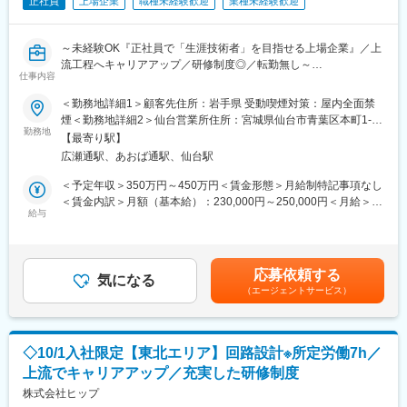
正社員
上場企業
職種未経験歓迎
業種未経験歓迎
■ポジションの魅力：
同社は消火器のような防災設備や自動火災報知設備、消防車など
～未経験OK『正社員で「生涯技術者」を目指せる上場企業』／上
防災に関わる幅広い製品を開発しており、幅広い製品の経験を積
流工程へキャリアアップ／研修制度◎／転勤無し～
むことができます。また、防災関連法案などの厳しい基準が存在
仕事内容
するため、競合他社が少ない中でも高い技術力を求められます。
【担当業務】
＜勤務地詳細1＞顧客先住所：岩手県 受動喫煙対策：屋内全面禁
安定した経営の中で技術を磨けます。
ご本人の希望とスキルに合った案件へアサイン致します。
煙＜勤務地詳細2＞仙台営業所住所：宮城県仙台市青葉区本町1-5-
主に自動車、家電製品、通信機器、航空宇宙機器等の設計開発及
勤務地
28 カーニープレイス仙台駅前通2Ｆ勤務地最寄駅：JR線／仙台
■同社の魅力：
【最寄り駅】
び、解析業務等の上流工程をメインに担当していただきます。具
駅受動喫煙対策：屋内全面禁煙＜勤務地詳細3＞顧客先住所：福島
同社は東証上場の総合防災企業であり、世の中に「安全」を売る
広瀬通駅、あおば通駅、仙台駅
体的には、自動車内外装、駆動系設計、家電製品（液晶テレビ、
県 勤務地最寄駅：福島駅受動喫煙対策：屋内全面禁煙
お仕事です。主力事業に消防設備があり、大型ビル・商業施設・
デジタルカメラ、洗濯機、冷蔵庫など）、通信、OA機器（携帯電
＜予定年収＞350万円～450万円＜賃金形態＞月給制特記事項なし
病院・化学プラント・発電所・美術館・道路トンネル・船舶等
話、ノートPC、プリンター、FAXなど）、航空機、各種製造装置
＜賃金内訳＞月額（基本給）：230,000円～250,000円＜月給＞
様々な場所に多岐に渡る防火・消火設備を提供しています。虎ノ
など他多数
給与
230,000円～250,000円＜昇給有無＞有＜残業手当＞有＜給与補足
門ヒルズや渋谷ヒカリエ、大阪のテーマパークなど身近な建築物
＞■就業時間7時間制：1日7時間以上働いた分が残業代として支給
にも同社の設備が採用されています。更に防災機器メーカーとし
【充実した研修制度】
されます。残業時間分は割増料金となりますので、技術者の収入
て自動火災報知設備・消火器・消防自動車の設計製造販売を行う
入社後の基礎研修の他、機械設計、電気電子回路設計、システム
アップに繋がります。所定外労働手当は全額支給です。■昇給年1
など、防災分野においてオールラウンドに対応できる会社は日本
応募依頼する
開発どの分野においてもOJTが可能となる体制、設備を整備して
気になる
回、賞与年2回【年収例】年収450万円／28歳(経験5年)、年収595
に殆どなく、非常に社会貢献性の高い仕事です。
（エージェントサービス）
います。自己啓発のための通信教育講座も充実しており、受講料
万円／38歳(経験15年)賃金はあくまでも目安の金額であり、選考
は終了時に全額会社負担となり、報奨金も贈呈されます。
を通じて上下する可能性があります。月給(月額)は固定手当を含め
変更の範囲：会社の定める業務
た表記です。
【同社の特徴・魅力】
◇10/1入社限定【東北エリア】回路設計※所定労働7h／
◎1回面接
上流でキャリアアップ／充実した研修制度
◎上場企業（JASDAQ上場）
◎「生涯エンジニア」を掲げており平均年齢も高い（平均年齢
株式会社ヒップ