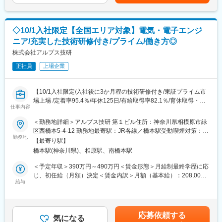
する可能性があります。月給(月額)は固定手当を含めた表記です。
※ご希望の勤務地に沿って、派遣先を決定します。就業開始後も、
ご希望の勤務地やキャリア形成に沿うように経験を積んでいただ
きます。（頻繁な配置転換や、意向に沿わない派遣先就業はあり
◇10/1入社限定【全国エリア対象】電気・電子エンジ
ません）
■仕事詳細：
ニア/充実した技術研修付き/プライム/働き方◎
当社では3600名のエンジニアが大手メーカーの設計開発部門で活
株式会社アルプス技研
躍中であり、ものづくりの上流工程案件に多数携わることができ
ます。
正社員
上場企業
(1)自動車のエンジン・内装・車体等のデザインコンセプトからデ
ータ作成・設計・解析(2)カーエアコン・カーオーディオの開発設
【10/1入社限定/入社後に3か月程の技術研修付き/東証プライム市
計・実験(3)航空機用特殊機材の設計(4)半導体装置の設計・評価
場上場 /定着率95.4％/年休125日/有給取得率82.1％/育休取得・復
(5)自動機の生産ラインの構築・設計・立上げ(6)光ディスク関連評
仕事内容
帰率100%/ぷらちなくるみんマーク取得】
価装置のハード設計(7)自走式建設機の環境機械の設計(8)デジカ
メ・ムービー・TV・DVD等のAV機器設計(9)携帯電話の設計開発
＜勤務地詳細＞アルプス技研 第１ビル住所：神奈川県相模原市緑
■業務概要：
(10)ハイブリッドカーの先行開発等、その他機械設計に従事頂き
区西橋本5-4-12 勤務地最寄駅：JR各線／橋本駅受動喫煙対策：屋
入社後研修を経て電気・電子エンジニアとしてご活躍いただきま
ます。
勤務地
内全面禁煙変更の範囲：会社の定める事業所
【最寄り駅】
す。さまざまな業界・メーカーのものづくりに挑戦でき、基礎研
■当社で働くメリット：
橋本駅(神奈川県)、相原駅、南橋本駅
究や製品企画段階に携わることも可能です。
(1)弊社ではエンジニア同士の横の繋がりが強く、研修や勉強会
※各種手続きや研修準備のため、入社日より前にオリエンテーショ
（昨年度実績2000回）を実施し、啓発の共有を図っています。
＜予定年収＞390万円～490万円＜賃金形態＞月給制最終学歴に応
ンや面談の実施を想定しております。
（エンジニアサポートシステムや外部講師研修等）
じ、初任給（月額）決定＜賃金内訳＞月額（基本給）：208,000
(2)取引社数700社以上であり、上流工程にも携れるだけでなく、
給与
円～270,000円＜月給＞208,000円～270,000円＜昇給有無＞有＜
■想定業務について：
自分のキャリアにあった企業を選定することが出来ます。
残業手当＞有＜給与補足＞※提示年収は賞与・残業20h想定込みで
ものづくり業界のBtoC、BtoBの製品に関する電気電子系（アナロ
(3)雇用整理を行なっていません。リーマンショック以降に派遣の
す。■年収補足：・大学院卒／270,000円・大卒、高専7年制／
グ回路、デジタル回路、LSI、基板、高周波、電源、マイコン、シ
ニーズが低下したものの、社員があってこそ企業が成り立つとい
250,000円・高専5年制／230,000円・専門4年制／220,000円・専
応募依頼する
ーケンス制御等）の開発・設計・試作・解析等の上流工程に携わ
う考えのもと同社は社員の雇用整理を行なわず、研修などの教育
気になる
門3年制／214,000円・短大、専門2年制／208,000円賃金はあくま