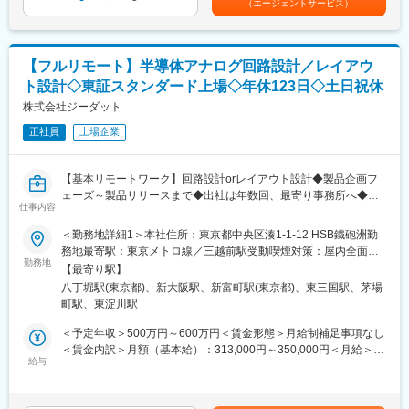
（エージェントサービス）
っていただきます。
に力を入れています。
でも目安の金額であり、選考を通じて上下する可能性がありま
す。月給(月額)は固定手当を含めた表記です。
■当ポジションの魅力：
・未経験・微経験の方でも入社後に3ヵ月程研修・教育期間を設け
変更の範囲：会社の定める業務
【フルリモート】半導体アナログ回路設計／レイアウ
ており、新卒入社者と同等の手厚いフォローを受けることが可能
ト設計◇東証スタンダード上場◇年休123日◇土日祝休
です。
・技術研修中もお給料はお支払いいたします。研修にかかる費用
株式会社ジーダット
はすべて会社負担です。
正社員
上場企業
■同社で働くメリット：
【経営の安定】
【基本リモートワーク】回路設計orレイアウト設計◆製品企画フ
自己資本比率65.8％で経営安定(※通常40％以上で健全)／さらに売
ェーズ～製品リリースまで◆出社は年数回、最寄り事務所へ◆東
上・経常利益ともに年々増加傾向／株式上場後は20年以上黒字経
仕事内容
証スタンダード上場／優良EDAツールベンダー
営／創業から40年以上一度も社員の人員整理をしていません。
＜勤務地詳細1＞本社住所：東京都中央区湊1-1-12 HSB鐵砲洲勤
【エンジニアとしてのキャリアアップ】
■採用背景：即戦力人材の増員
務地最寄駅：東京メトロ線／三越前駅受動喫煙対策：屋内全面禁
取引社数700社以上であり、上流工程にも携われます。様々のな
勤務地
煙＜勤務地詳細2＞西日本営業所住所：大阪府大阪市淀川区宮原4-
大手企業の最先端プロジェクトに携わることができるので、製
【最寄り駅】
■職務の特徴：
3-12 新大阪明幸ビル勤務地最寄駅：JR線／新大阪駅受動喫煙対
品・分野の垣根を越えて、知識や経験を重ねることができます。
八丁堀駅(東京都)、新大阪駅、新富町駅(東京都)、東三国駅、茅場
入社後は、各種アナログ製品ならびにアナログIPのアナログ回
策：敷地内喫煙可能場所あり＜勤務地詳細3＞福岡事業所住所：福
【幅広いキャリアプラン】
町駅、東淀川駅
路、レイアウト設計の仕事を担当して頂きます。
岡市博多区博多駅南1-3-6 第三博多偕成ビル 6F勤務地最寄駅：JR
エンジニアサポートシステム(ESS)が確立しており、専任のキャリ
製品企画の段階から製品のリリースまで、製造の工程や品質を一
線／博多駅受動喫煙対策：敷地内喫煙可能場所あり変更の範囲：
＜予定年収＞500万円～600万円＜賃金形態＞月給制補足事項なし
ア担当や先輩と現状・未来の話ができます。継続的な研修・支援
貫して取り組める案件もあり、設計者として幅広く成長できる環
会社の定める事業所（リモートワーク含む）
＜賃金内訳＞月額（基本給）：313,000円～350,000円＜月給＞
制度があるので自分のキャリアにあった派遣先を選定することが
境にあります。
給与
313,000円～350,000円＜昇給有無＞有＜残業手当＞有＜給与補足
できます。キャリアパスに関しても志向を考慮し、エンジニアス
※回路設計、レイアウト設計のどちらに配属するかは、能力に応じ
＞※前職考慮のうえ、ご経験により上記以上のご年収も可能です。
ペシャリスト、現場・請負マネジメント、管理経営部門などのポ
て決めさせていただきます。
■賞与：年2回■昇給：年1回賃金はあくまでも目安の金額であり、
ジションを用意しています。