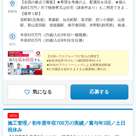
【全国の拠点で募集】★希望を考慮の上、配属先を決定。★個人
負担1万円／月で独身寮又は社宅（諸条件あり）もご用意できま
勤務地
す。＜転勤＞転勤の可能性あり【本店】東京、大阪【支社】仙
【最寄り駅】
台、横浜、名古屋、福岡【支店】北海道、岩手、秋田、福島水
栄町駅(北海道)、青森駅、仙北町駅、富沢駅、四ツ小屋駅、山形
戸、宇都宮、群馬、さいたま、千葉長野、新潟、富山、金沢、静
駅、郡山富田駅、偕楽園駅、南宇都宮駅、井野駅(群馬県)、南浦和
岡、三重京都、奈良、神戸、姫路、滋賀岡山、広島、山口、高
駅、千葉駅、九段下駅、みなとみらい駅、国母駅、白山駅(新潟
松、松山熊本、大分、長崎、鹿児島、沖縄【営業所】青森、山
年収620万円（25歳/入社3年目/一般職層）
県)、広貫堂前駅、割出駅、新福井駅、長野駅、西岐阜駅、静岡
形、山梨、福井、岐阜、和歌山、山陰、徳島、高知、宮崎※拠点に
年収850万円（30歳/入社8年目/主任層）
駅、ささしまライブ駅、あすなろう四日市駅、淀屋橋駅、守山
給与
よりマイカー通勤OK（詳細は応募後にお問合せください）※受動
駅、竹田駅(京都府)、貿易センター駅、姫路駅、尼ケ辻駅、和歌山
喫煙対策：屋内全面禁煙（勤務地による）
駅、松江駅、北長瀬駅、広島駅、矢原駅、阿波富田駅、瓦町駅、
【大和ハウスグループの“安心の環境”】
宮田町駅、薊野駅、渡辺通駅、八千代町駅、南熊本駅、西大分
■有休消化率76.0％／4週8閉所率83.4％
駅、宮崎神宮駅、荒田八幡駅、おもろまち駅、新千葉駅、水道橋
■DX化やアウトソーシングによる業務負担軽減
駅、米野駅、近鉄四日市駅、大江橋駅、三宮・花時計前駅、山陽
■公共施設を始めさまざまな建築物に携われる
■土日祝休み／年休123日
姫路駅、田中口駅、栗林公園北口駅、ＪＲ松山駅前駅、薬院駅、
長崎駅前駅、古島駅、京成千葉駅、飯田橋駅、名鉄名古屋駅、肥
大型プロジェクトに携われるチャンスも！
後橋駅、神戸三宮駅(阪神)、家庭裁判所前駅、栗林駅、松山駅(愛
媛県)、天神南駅、長崎駅(長崎県)
気になる
応募する
NEW
施工管理／初年度年収700万の実績／賞与年3回／土日
祝休み