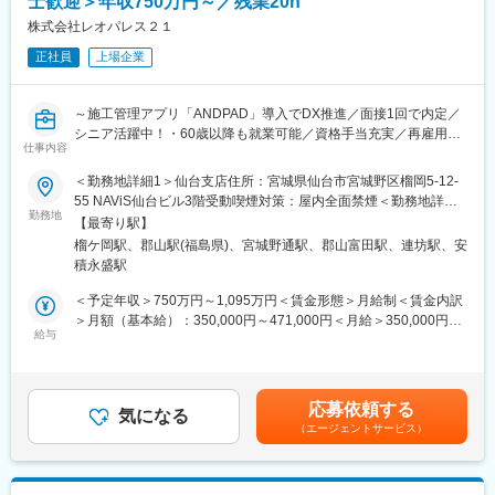
士歓迎＞年収750万円～／残業20h
・オーナー様の想いを形にすることで、たくさんの「ありがと
■キャリア：
う」がいただけるお仕事です。
株式会社レオパレス２１
・中途新卒関係なく管理職を目指せる正当な評価体制があり、定
期的な面談を行い、目標設定、評価フィードバック実施
正社員
上場企業
■当社について
・35歳～40代前半と比較的早く管理職を目指せる環境
当社は積水ハウスにお住いのオーナー様にリフォ―ムの企画、設
計、施工管理を通して、「いつもいまが快適」に暮らしていただ
■福利厚生：子一人に対し100万円支給／退職金・企業年金・企業
～施工管理アプリ「ANDPAD」導入でDX推進／面接1回で内定／
くためのお手伝いをする積水ハウスグループのリフォーム会社で
型DCあり
シニア活躍中！・60歳以降も就業可能／資格手当充実／再雇用制
す。積水ハウスならではの強靭な構造体をそのまま生かし、積水
仕事内容
度有／研修制度◎～
ハウスのノウハウを駆使した「純正」リフォームや省エネ・創エ
変更の範囲：会社の定める業務
＜勤務地詳細1＞仙台支店住所：宮城県仙台市宮城野区榴岡5-12-
ネリフォームにより、20年、30年、100年先も「住み継がれてい
■業務内容：
55 NAViS仙台ビル3階受動喫煙対策：屋内全面禁煙＜勤務地詳細2
く」住まいづくりを目指します。
新築工事、既存建物のメンテナンス、リフォーム、原状回復工事
勤務地
＞郡山支店住所：福島県郡山市駅前1丁目14－1 増子駅前ビル1Ｆ
【最寄り駅】
など、元請工事の主任技術者として、工程管理、品質管理、安全
受動喫煙対策：屋内全面禁煙変更の範囲：会社の定める事業所
■グローバルビジョン
榴ケ岡駅、郡山駅(福島県)、宮城野通駅、郡山富田駅、連坊駅、安
管理等の施工管理業務をお任せします。
“「わが家」を世界一幸せな場所にする”
積永盛駅
特に、当社のほぼすべての物件は木造であり、2階建てワンルーム
グローバルビジョン実現に向けて、世界一幸せな会社を目指して
（25平方メートル）×14世帯の建物が中心です。
＜予定年収＞750万円～1,095万円＜賃金形態＞月給制＜賃金内訳
います。
新築物件1案件の平均工期は約8か月で、1人当たり1棟の担当を予
＞月額（基本給）：350,000円～471,000円＜月給＞350,000円～
定しており、掛け持ちは想定しておりません。
給与
471,000円＜昇給有無＞有＜残業手当＞有＜給与補足＞※年収は年
変更の範囲：会社の定める業務
※風通しが良く、協力会社とも関係良好、社内の先輩は教育的で質
齢・経験・スキル・前職でのポジションなどを考慮し、同社規定
問もしやすい環境です。
により決定します昇給年1回（4月）、賞与年2回（7月・12月）
賃金はあくまでも目安の金額であり、選考を通じて上下する可能
応募依頼する
■入社後：
気になる
性があります。月給(月額)は固定手当を含めた表記です。
（エージェントサービス）
社内研修で基礎知識を身につけていただき、その後は先輩と現場
へ同行→サポートを受けながら実際の業務を学んでいきます。分
からないことはすぐに聞けるため、安心して活躍できる環境で
す！