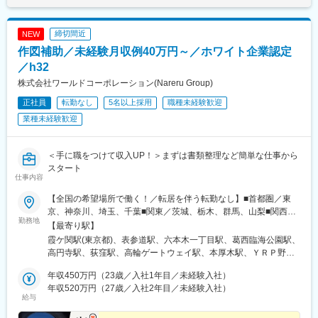
締切間近
NEW
作図補助／未経験月収例40万円～／ホワイト企業認定
／h32
株式会社ワールドコーポレーション(Nareru Group)
正社員
転勤なし
5名以上採用
職種未経験歓迎
業種未経験歓迎
＜手に職をつけて収入UP！＞まずは書類整理など簡単な仕事から
スタート
仕事内容
【全国の希望場所で働く！／転居を伴う転勤なし】■首都圏／東
京、神奈川、埼玉、千葉■関東／茨城、栃木、群馬、山梨■関西／
勤務地
大阪、兵庫、京都、奈良、和歌山、滋賀■中部／愛知、岐阜、三
【最寄り駅】
重、静岡■北信越／新潟、富山、石川、福井、長野■北海道・東北
霞ケ関駅(東京都)、表参道駅、六本木一丁目駅、葛西臨海公園駅、
／北海道、青森、秋田、岩手、宮城、福島、山形■中四国／鳥取、
高円寺駅、荻窪駅、高輪ゲートウェイ駅、本厚木駅、ＹＲＰ野比
島根、岡山、広島、山口、徳島、香川、愛媛、高知■九州／福岡、
駅、榊原温泉口駅、千歳船橋駅、東青梅駅、市場前駅、狭間駅、
佐賀、長崎、大分、熊本、宮崎、鹿児島、沖縄【事業所住所】■東
年収450万円（23歳／入社1年目／未経験入社）
谷保駅、テレコムセンター駅、飛田給駅、高松駅(東京都)、新高島
京本社／東京都千代田区二番町3番地5麹町三葉ビル3階■キャリア
年収520万円（27歳／入社2年目／未経験入社）
平駅、昭和島駅、拝島駅、北赤羽駅、柴崎体育館駅、西馬込駅、
給与
開発オフィス／東京都千代田区二番町12-8ロイヤルビルディング1
内幸町駅、東府中駅、高幡不動駅、一橋学園駅、伊豆北川駅、
階■関西支店／大阪府大阪市中央区平野町2丁目4-9 淀屋橋PREX2
代々木公園駅、京成立石駅、志茂駅、幡ケ谷駅、辰巳駅、浮間舟