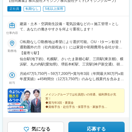
【合同募集】株式会社メイジン／株式会社ナミト(メイジングループ)
正社員
転勤なし
5名以上採用
建築・土木・空調衛生設備・電気設備などの＜施工管理＞とし
て、あなたの働きやすさを何より重視します！
仕事内容
◎転勤なし◎勤務地は希望により選択可能。◎U・Iターン歓迎！
通勤圏外の方（社内規程あり）には家賃や初期費用を会社が全額
勤務地
負担。引越補助もご用意。＜株式会社メイジン＞北海道、東北、
【最寄り駅】
関東、北陸、甲信越、東海の各プロジェクト先での勤務となりま
仙台駅(地下鉄)、札幌駅、さいたま新都心駅、三田駅(東京都)、横
す。【北海道】北海道【東北】宮城、青森、秋田、岩手、山形、
浜駅、丸の内駅(愛知県)、堺筋本町駅、三宮駅(神戸新交通)、胡町
福島【関東】東京、神奈川、栃木、群馬、茨城、千葉、埼玉【北
駅、祇園駅(福岡県)、円山公園駅、篠路駅、北３４条駅、白石駅
陸・甲信越】新潟、長野、山梨【東海】静岡＜株式会社ナミト＞
月給47万5,750円～59万7,200円+賞与年3回（年間最大90万円※前
(函館本線)、美園駅、山頂駅(もいわ山)、発寒南駅、新さっぽろ
東海、北陸、関西、中国、四国、九州の各プロジェクト先での勤
年度実績）※45時間分（12万3,750円）のみなし残業代を含みま
駅、稲穂駅、真駒内駅、熊ケ根駅、福田町駅、荒井駅(宮城県)、陸
給与
務となります。【東海】愛知、岐阜、三重【北陸】石川、富山、
す。超過分は別途支給します。※上記金額には一律支給の職務手当
前白沢駅、陸前落合駅、西大宮駅、東宮原駅、大宮駅(埼玉県)、大
福井【関西】大阪、兵庫、滋賀、京都、奈良、和歌山【中国】広
が含まれています。※経験・能力などを考慮し、決定します。＜年
和田駅(埼玉県)、与野本町駅、南与野駅、北浦和駅、南浦和駅、東
島、鳥取、岡山、島根、山口【四国】香川、徳島、愛媛、高知
収例＞670万円／35歳・入社2年目760万円／45歳・入社5年目
メイジングループでは社員想いの待遇、福利厚生が充
浦和駅、岩槻駅、蘇我駅、実籾駅、スポーツセンター駅、千城台
実！
【九州】福岡、大分、佐賀、熊本、宮崎、長崎、鹿児島■交通アク
820万円／51歳・入社8年目
駅、誉田駅、検見川浜駅、鶴見小野駅、三ツ沢下町駅、戸部駅、
◆賞与年3回・褒賞金
セスプロジェクト先によって異なります。プロジェクト先によ
山手駅、井土ケ谷駅、上永谷駅、和田町駅、鶴ケ峰駅、屏風浦
◆資格手当・赴任手当・保育手当・家族手当
り、車通勤OK。
◆年間休日125日／完全週休2日制／土日祝休み
駅、金沢文庫駅、新羽駅、十日市場駅(神奈川県)、青葉台駅、セン
◆資格取得支援制度
ター南駅、戸塚駅、本郷台駅、立場駅、瀬谷駅、川崎大師駅、鹿
◆三大疾病保険加入あり
島田駅、武蔵小杉駅、武蔵溝ノ口駅、鷺沼駅、生田駅(神奈川県)、
◆インフルエンザ予防接種助成金
柿生駅、相模湖駅、上溝駅、下溝駅、豊栄駅、新潟駅、白山駅(新
気になる
応募する