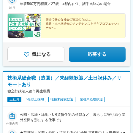
駅、高崎駅、高崎問屋町駅、新町駅(群馬県)、井野駅(群馬県)、倉
ついては各エリアにおける一例となります。
年収590万円程度／27歳 ※都内在住、諸手当込みの場合
駅、川崎駅、横浜駅、小田原駅、新潟駅、長岡駅、甲府駅、長野
賀野駅、北高崎駅、前橋駅、新前橋駅、群馬総社駅、前橋大島
給与
駅、松本駅、仙台駅(地下鉄)、宇都宮駅東口駅、栄町駅(千葉県)、
駅、駒形駅、伊勢崎駅、国定駅、細谷駅(群馬県)、館林駅、桐生
京成西船駅、南新宿駅、不動前駅、岩本町駅、高輪ゲートウェイ
駅、渋川駅、板倉東洋大前駅、安中駅、沼田駅、大宮駅(埼玉県)、
安全で安心な社会の実現のために。
駅、西武新宿駅、京王八王子駅、八丁畷駅、平沼橋駅、西松本
南浦和駅、さいたま新都心駅、北浦和駅、浦和駅、和光市駅、川
線路・土木構造物のメンテナンスを担うプロフェッショ
駅、宮城野通駅、東宿郷駅、京成千葉駅、代々木駅、五反田駅、
口元郷駅、西川口駅、東川口駅、朝霞駅、東宮原駅、新越谷駅、
ナルへ。
淡路町駅、大久保駅(東京都)、高島町駅、渚駅(長野県)
せんげん台駅、川越駅、蕨駅、志木駅、所沢駅、草加駅、上尾
◆未経験者活躍中！充実の研修体制があるから安心
駅、京成西船駅、船橋駅、下総中山駅、柏駅、新千葉駅、海浜幕
◆東証プライム上場／安定基盤があり将来性抜群
張駅、京成稲毛駅、蘇我駅、京成津田沼駅、新八柱駅、松戸駅、
◆JR東日本の正社員／人生と暮らしを支える各種手当が
充実
新松戸駅、東京ディズニーランド・ステーション駅、新浦安駅、
気になる
応募する
浦安駅(千葉県)、国府台駅、京成八幡駅、流山おおたかの森駅、南
流山駅、豊四季駅、横浜駅、戸塚駅、日吉駅(神奈川県)、菊名駅、
新横浜駅、京急鶴見駅、上大岡駅、桜木町駅、長津田駅、あざみ
野駅、京急川崎駅、新丸子駅、溝の口駅、向ケ丘遊園駅、藤沢
駅、大船駅、本厚木駅、海老名駅(相模線)、橋本駅(神奈川県)、ニ
技術系総合職（造園）／未経験歓迎／土日祝休み／リ
セコ駅、比羅夫駅、倶知安駅、蘭越駅、小沢駅(北海道)、余市駅、
モートあり
仁木駅、然別駅、小樽駅、西１８丁目駅、当別駅、野幌駅、北海
独立行政法人都市再生機構
道医療大学駅、北広島駅、札幌駅、新宿御苑前駅、西早稲田駅、
神泉駅、幡ケ谷駅、代官山駅、池袋駅、二重橋前駅、秋葉原駅、
正社員
5名以上採用
職種未経験歓迎
業種未経験歓迎
高輪ゲートウェイ駅、新橋駅、浜松町駅、芝公園駅、牛田駅(東京
都)、青井駅、上野広小路駅、日比谷駅、九段下駅、立川駅、蓮沼
駅、吉祥寺駅、銀座駅、西日暮里駅、とうきょうスカイツリー
公園・広場・緑地・UR賃貸住宅の植栽など、暮らしに寄り添う屋
駅、仙台駅(地下鉄)、川内駅(宮城県)、東北福祉大前駅、長町一丁
外空間を形にする仕事です
仕事内容
目駅、名取駅、弘前東高前駅、津軽五所川原駅、鷹ノ巣駅、赤湯
駅、曽根田駅、卸町駅、今市駅、中央前橋駅、西桐生駅、川口
★首都圏・関西・愛知・福岡を中心に全国で募集中！＜勤務地＞■