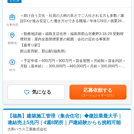
正社員
＜助け合う文化・社員の人柄の良さでご入社される方も多数／建
設DXが進み安定した働き方ができる職場／年休129日／残業26H
仕事内容
程／福利厚生◎住宅と賃貸・店舗などが入った複合的な利用用途
を持つ建物の建築に携わり、住宅だけでなく非住宅分野の経験も
＜勤務地詳細＞福島支店住所：福島県郡山市桑野3-18-29 受動喫
積むことが可能＞
煙対策：屋内全面禁煙変更の範囲：会社の定める事業所
勤務地
【最寄り駅】
主に当社の主力商品である戸建および集合住宅の建築施工管理
郡山富田駅、郡山駅(福島県)
（工事管理）を担当していただきます。
都市部においては、複合的な利用目的を持つ最大９階建まで建築
＜予定年収＞600万円～900万円＜賃金形態＞月給制＜賃金内訳＞
可能な『多層階住宅：ビューノ』を担当いただくケースもござい
月額（基本給）：300,000円～460,000円＜月給＞300,000円～
ます
給与
460,000円＜昇給有無＞有＜残業手当＞有＜給与補足＞※月給＋賞
与賃金はあくまでも目安の金額であり、選考を通じて上下する可
◎社風
能性があります。月給(月額)は固定手当を含めた表記です。
チームワークを大切にする社風。周りや顧客のためになることで
応募依頼する
あれば積極的に情報共有&手を差し伸べる社員が多く、社風の良さ
気になる
（エージェントサービス）
から入社する方も多数
高い定着率も特徴です(例：新卒入社定着率は92.0%・平均勤続年
数：男性24年以上・女性17年以上)
【福島】建築施工管理（集合住宅）◆建設業最大手｜
◎職場環境
連結売上5兆円｜4週8閉所｜戸建経験からも挑戦可能
パナソニックをルーツにもつ当社ならではのコンプライアンス遵
守で安心の職場環境。育休取得や福利厚生も充実！（男性78％・
大和ハウス工業株式会社