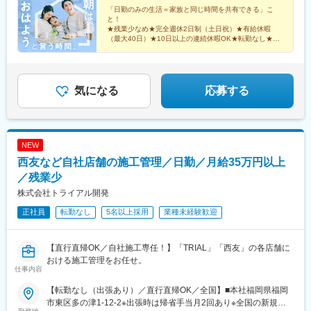
代々木公園駅、京成立石駅、志茂駅、幡ケ谷駅、辰巳駅、浮間舟
駅、静岡駅、竹橋駅、横手駅、東村山駅、王子神谷駅、美乃坂本
ィング1階■関西支店／大阪府大阪市中央区平野町2丁目4-9 淀屋橋
「日勤のみの生活＝家族と同じ時間を共有できる」こ
渡駅、武蔵増戸駅、清瀬駅、萩山駅、富士見ケ丘駅、立川南駅、
と！
駅、三河一宮駅、浅野駅、木曽川駅、小牧駅、下麻生駅、園田
PREX2階■中部支店／愛知県名古屋市中村区名駅3-4-10 アルティ
押上駅、日比谷駅、新福井駅、梅島駅、西武球場前駅、荒川車庫
★残業少なめ★完全週休2日制（土日祝）★有給休暇
駅、北池袋駅、野跡駅、大学前駅(滋賀県)、石山寺駅、黄檗駅(奈
メイト名駅1st 4階■東北支店／宮城県仙台市宮城野区榴岡4-5-5 KT
前駅、代田橋駅、両国駅、西武柳沢駅、志村坂上駅、氷川台駅、
（最大40日）★10日以上の連続休暇OK★転勤なし★月
良線)、新井宿駅、矢川駅、芝浦ふ頭駅、宝塚駅、島氏永駅、北朝
ビル3階■北海道支店／北海道札幌市北区7条西2-20 NCO札幌駅
給46万円以上★賞与年2回
東高円寺駅、河辺の森駅、西栗栖駅、三郷中央駅、鴨居駅、青砥
霞駅、徳島駅、石原駅(京都府)、大村駅(兵庫県)、三石駅、五十鈴
北口2階■九州支店／福岡市博多区博多駅東2-10-35 博多プライム
駅、沼袋駅、新開地駅、門前仲町駅、京成小岩駅、三鷹駅、久米
ケ丘駅、関下有知駅、相模湖駅、木津駅(兵庫県)、東青山駅(三重
イースト8階D
川駅、天神川駅、栗平駅、北鎌倉駅、青梅駅、昭和駅、森下駅(東
県)、関ケ原駅、桜田門駅、外苑前駅、神谷町駅、高尾駅(東京
京都)、相原駅、大崎駅、落合南長崎駅、大和駅(神奈川県)、鶴間
気になる
応募する
都)、東京国際クルーズターミナル駅、虎ノ門駅、程久保駅、代々
駅、高座渋谷駅、中神駅、北楠駅、城陽駅、スポーツセンター
木八幡駅、小平駅、立川駅、有楽町駅、福井駅(福井県)、明大前
駅、相模金子駅、東神奈川駅、井野駅(群馬県)、岩間駅、三妻駅、
駅、両国駅(都営線)、中野富士見町駅、高速神戸駅、越中島駅、小
筒井駅、六十谷駅、芳養駅、今津駅(兵庫県)、桜新町駅、加太駅
岩駅、八坂駅、菊川駅(東京都)、下神明駅、椎名町駅、京急東神奈
(和歌山県)、六浦駅、国分寺駅、小菅駅、三ノ輪駅、稲城駅、不動
NEW
川駅、久寿川駅、荒川一中前駅、武蔵小山駅、名古屋駅、塩釜口
前駅、太閤通駅、石原駅(京都府)、林崎松江海岸駅、田井ノ瀬駅、
駅、中野新橋駅、日暮里駅(舎人ライナー)、本駒込駅、東長崎駅、
西友など自社店舗の施工管理／日勤／月給35万円以上
矢川駅、六会日大前駅、植田駅(名古屋市営)、三河一宮駅、上野毛
東門前駅、竹芝駅、若松河田駅、亀戸水神駅、東尾久三丁目駅、
駅、南御殿場駅、伊勢原駅、亀有駅、黒松内駅、新中野駅、谷塚
／残業少
大塚駅(東京都)、宮前平駅、神楽坂駅、青物横丁駅、穴守稲荷駅、
駅、志村三丁目駅、南砂町駅、三河島駅、千駄木駅、瑞江駅、木
株式会社トライアル開発
堀切駅、茶屋ケ坂駅、末広町駅(東京都)、本郷駅(愛知県)、赤羽橋
場駅(東京都)、相模大塚駅、上北台駅、大師橋駅、東舞鶴駅、梶が
駅、六郷土手駅、品川シーサイド駅、京急久里浜駅、江吉良駅、
正社員
転勤なし
5名以上採用
業種未経験歓迎
谷駅、日の出駅(東京都)、金沢文庫駅、平塚駅、牛込柳町駅、新座
熊野前駅、立飛駅、神保町駅、東十条駅、安善駅、下板橋駅、明
駅、麻布十番駅、平井駅(東京都)、一之江駅、赤土小学校前駅、久
治神宮前駅、虎ノ門ヒルズ駅、原宿駅、立川北駅、銀座駅、福井
我山駅、駒沢大学駅、本庄早稲田駅、東あずま駅、根岸駅(神奈川
駅、尾久駅、浅草橋駅、ハーバーランド駅、清澄白河駅、東白楽
【直行直帰OK／自社施工専任！】「TRIAL」「西友」の各店舗に
県)、国会議事堂前駅、青山町駅、向原駅(東京都)、東山田駅、高
駅、三ノ輪橋駅、戸越銀座駅、近鉄名古屋駅、日暮里駅、浜松町
おける施工管理をお任せ。
槻市駅、鷺沼駅、香川駅、大濠公園駅、江戸川橋駅、池袋駅、若
仕事内容
駅、早稲田駅(東京メトロ)、熊野前駅(舎人ライナー)、大塚駅前
葉台駅、京王よみうりランド駅、羽後牛島駅、新馬場駅、由仁
駅、牛田駅(東京都)、本郷三丁目駅、鈴木町駅、栄町駅(東京都)、
駅、大鳥居駅、京成関屋駅、袖ケ浦駅、櫟本駅、砂田橋駅、武蔵
【転勤なし（出張あり）／直行直帰OK／全国】■本社福岡県福岡
小川町駅(東京都)、弁天橋駅、三田駅(東京都)
五日市駅、八日市駅、湯島駅、妙典駅、大矢知駅、平津駅、上社
市東区多の津1-12-2※出張時は帰省手当月2回あり※全国の新規出