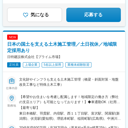
リア（滋賀県・京都府・大阪府・兵庫県） ■中国エリア（広島
駅、武蔵新城駅、羽沢横浜国大駅、金沢文庫駅、横須賀中央駅、
■大手や官公庁案件多数／上流工程から挑戦可能
県・岡山県） ■九州エリア（福岡県・長崎県・大分県・佐賀県・
石川町駅、保土ケ谷駅、港南台駅、北朝霞駅、南浦和駅、所沢
～日立グループの中核企業で、経験を活かしませんか？
宮崎県・鹿児島県）※受動喫煙対策：屋内全面禁煙
駅、志木駅、草加駅、上尾駅、熊谷駅、戸田公園駅、朝霞駅、春
～
気になる
応募する
日部駅、東大宮駅、越谷レイクタウン駅、東浦和駅、与野駅、新
所沢駅、南流山駅、新浦安駅、京成津田沼駅、稲毛駅、京成船橋
駅、浦安駅(千葉県)、新松戸駅、幕張本郷駅、東松戸駅、蘇我駅、
南柏駅、我孫子駅、千葉みなと駅、南船橋駅、八千代台駅、みな
み寄居駅、成田空港駅(鉄道)、現川駅、久留米駅、古賀駅、若松
NEW
駅、甲府駅、大分駅、高崎駅、佐賀駅、鳥栖駅、原水駅、酒殿
日本の国土を支える土木施工管理／土日祝休／地域限
駅、広島駅、住道駅、大阪梅田駅(阪神線)、なんば駅(地下鉄)、淀
定採用あり
屋橋駅、心斎橋駅、バルーンさが駅、基山駅、唐津駅、神埼駅、
日特建設株式会社【プライム市場】
新鳥栖駅、天神駅、小倉駅(福岡県)、中洲川端駅、姪浜駅、福岡空
港駅(鉄道)、品川駅、桜木町駅、江戸川橋駅、明治神宮前駅、北参
正社員
上場企業
5名以上採用
業種未経験歓迎
道駅、東成田駅、西小山駅、末広町駅(東京都)、阿倍野駅(阪堺
線)、千葉公園駅、宮前平駅、日本大通り駅、東白楽駅、中央前橋
駅、三田駅(東京都)、市役所前駅(長野県)、肥後橋駅、祇園駅(福岡
文化財やインフラも支える土木施工管理（橋梁・斜面対策・地盤
県)、葛西駅、曽根田駅、牛浜駅、富士見ケ丘駅、国際センター
改良工事など特殊土木工事）
駅、弘前東高前駅、津軽五所川原駅、杜せきのした駅、太子堂
仕事内容
駅、北四番丁駅、大門駅(東京都)、北品川駅、大手町駅(東京都)、
【希望やお住まいを考慮し配属します！地域限定の働き方（弊社
牛込神楽坂駅、表参道駅、国立競技場駅、岩本町駅、阿倍野駅(地
の支店エリア）も可能となっております！】◆車通勤OK（社用車
下鉄)、東千葉駅、芝公園駅、中之島駅、仙台駅(地下鉄)、広瀬通
勤務地
貸与あり）◆現場への移動費は全額支給◆U・Iターン歓迎↓↓詳し
【最寄り駅】
駅、御成門駅、猿猴橋町駅、高輪ゲートウェイ駅
い勤務地は以下よりご覧ください↓↓
東日本橋駅、羽貫駅、内宿駅、西１１丁目駅、富沢駅、関屋駅(新
潟県)、伏見駅(愛知県)、堺筋本町駅、稲荷町駅(広島県)、中洲川端
駅、南永山駅、杉並町駅、甲南山手駅、青森駅、上盛岡駅、釜石
20代年収600万円（月38万円台（基本給+手当+残業25h）+賞与）