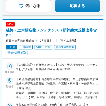
駅、陸前高砂駅、岩切駅、榴ケ岡駅、福田町駅、東仙台駅、薬師
堂駅(宮城県)、河原町駅(宮城県)、卸町駅(宮城県)、連坊駅、六丁
気になる
応募する
の目駅、杜せきのした駅、多賀城駅、下馬駅、古川駅、岩沼駅、
大河原駅(宮城県)、船岡駅(宮城県)、浅虫温泉駅、新青森駅、浪岡
駅、東青森駅、矢田前駅、津軽新城駅、油川駅、八戸駅、本八戸
駅、弘前駅、三沢駅(青森県)、野辺地駅、七戸十和田駅、小湊駅、
NEW
北常盤駅、板柳駅、鰺ケ沢駅、五所川原駅、野内駅、黒石駅(青森
線路・土木構造物メンテナンス（新幹線大規模改修含
県)、盛岡駅、岩手飯岡駅、青山駅(岩手県)、仙北町駅、厨川駅、
好摩駅、一ノ関駅、北上駅、村崎野駅、花巻駅、石鳥谷駅、新花
む）
巻駅、花巻空港駅(東北本線)、矢幅駅、古館駅(岩手県)、水沢駅、
東日本旅客鉄道株式会社（JR東日本）【プライム市場】
水沢江刺駅、滝沢駅、二戸駅、金ケ崎駅、秋田駅、土崎駅、追分
正社員
上場企業
5名以上採用
職種未経験歓迎
駅(秋田県)、新屋駅(秋田県)、羽後牛島駅、和田駅、大曲駅(秋田
県)、刈和野駅、横手駅、十文字駅、羽後本荘駅、大館駅、八郎潟
業種未経験歓迎
駅、湯沢駅、鷹巣駅、船越駅、男鹿駅、東能代駅、能代駅、飯詰
駅、山形駅、北山形駅、蔵王駅、米沢駅、かみのやま温泉駅、天
童駅、新庄駅、さくらんぼ東根駅、南陽市役所駅、鶴岡駅、酒田
【未経験歓迎！研修制度が充実】線路・土木構造物のメンテナン
駅、村山駅(山形県)、寒河江駅、高畠駅、羽前小松駅、大石田駅、
スおよび補修・補強計画の策定や設計管理
仕事内容
面白山高原駅、余目駅、羽前長崎駅、左沢駅、郡山駅(福島県)、安
積永盛駅、福島駅(福島県)、金谷川駅、東福島駅、南福島駅、いわ
【希望勤務地考慮】青森県岩手県宮城県秋田県山形県福島県茨城
き駅、泉駅(常磐線)、湯本駅、植田駅(福島県)、内郷駅、新白河
県栃木県群馬県首都圏（埼玉県・千葉県・東京都・神奈川県）新
駅、矢吹駅、会津若松駅、須賀川駅、本宮駅(福島県)、二本松駅、
勤務地
潟県山梨県長野県【変更の範囲】業務上の必要がある場合、雇い
【最寄り駅】
相馬駅、原ノ町駅、伊達駅、西川田駅、東武宇都宮駅、雀宮駅、
入れ直後のエリア外に転勤・出向することがあります。その場合
青森駅、盛岡駅、仙台駅、秋田駅、山形駅、酒田駅、郡山駅(福島
岡本駅(栃木県)、小山駅、下今市駅、栃木駅、那須塩原駅、西那須
は会社が定める勤務地となります。※勤務地は、各エリアの中から
県)、いわき駅、水戸駅、土浦駅、宇都宮駅、高崎駅、大宮駅(埼玉
野駅、黒磯駅、石橋駅(栃木県)、下野大沢駅、自治医大駅、野木
第３希望まで選んで応募していただきます。※屋内の受動喫煙対策
県)、熊谷駅、千葉駅、木更津駅、西船橋駅、我孫子駅、新宿駅、
駅、佐野駅、足利駅、足利市駅、野州平川駅、矢板駅、宝積寺
／あり(喫煙専用室設置)【勤務地について】記載の勤務地の住所に
年収630万円程度／32歳 ※都内在住、諸手当込みの場合
目黒駅、神田駅(東京都)、品川駅、新大久保駅、田端駅、八王子