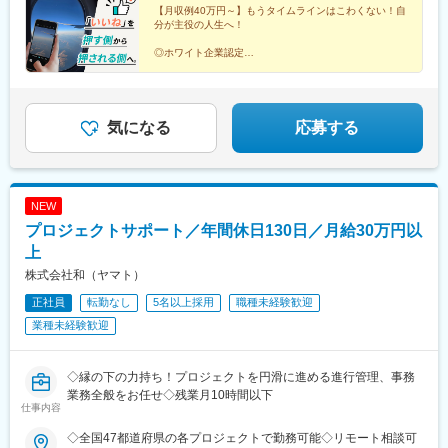
階■中部支店／愛知県名古屋市中村区名駅3-4-10 アルティメイト
【月収例40万円～】もうタイムラインはこわくない！自
渡駅、武蔵増戸駅、清瀬駅、萩山駅、富士見ケ丘駅、立川南駅、
分が主役の人生へ！
名駅1st 4階■東北支店／宮城県仙台市宮城野区榴岡4-5-5 KTビル3
押上駅、日比谷駅、新福井駅、梅島駅、西武球場前駅、荒川車庫
階■北海道支店／北海道札幌市北区7条西2-20 NCO札幌駅北口2
前駅、代田橋駅、両国駅、西武柳沢駅、志村坂上駅、氷川台駅、
◎ホワイト企業認定
階■九州支店／福岡市博多区博多駅東2-10-35 博多プライムイース
◎完全週休2日／土日祝休み
東高円寺駅、河辺の森駅、西栗栖駅、三郷中央駅、鴨居駅、青砥
◎未経験歓迎！イチから学べる研修あり
ト8階D
駅、沼袋駅、新開地駅、門前仲町駅、京成小岩駅、三鷹駅、久米
◎50種類以上の資格取得支援
川駅、天神川駅、栗平駅、北鎌倉駅、青梅駅、昭和駅、森下駅(東
京都)、相原駅、大崎駅、落合南長崎駅、大和駅(神奈川県)、鶴間
気になる
応募する
駅、高座渋谷駅、中神駅、北楠駅、城陽駅、スポーツセンター
駅、相模金子駅、東神奈川駅、井野駅(群馬県)、岩間駅、三妻駅、
筒井駅、六十谷駅、芳養駅、今津駅(兵庫県)、桜新町駅、加太駅
(和歌山県)、六浦駅、国分寺駅、小菅駅、三ノ輪駅、稲城駅、不動
NEW
前駅、太閤通駅、石原駅(京都府)、林崎松江海岸駅、田井ノ瀬駅、
プロジェクトサポート／年間休日130日／月給30万円以
矢川駅、六会日大前駅、植田駅(名古屋市営)、三河一宮駅、上野毛
駅、南御殿場駅、伊勢原駅、亀有駅、黒松内駅、新中野駅、谷塚
上
駅、志村三丁目駅、南砂町駅、三河島駅、千駄木駅、瑞江駅、木
株式会社和（ヤマト）
場駅(東京都)、相模大塚駅、上北台駅、大師橋駅、東舞鶴駅、梶が
正社員
転勤なし
5名以上採用
職種未経験歓迎
谷駅、日の出駅(東京都)、金沢文庫駅、平塚駅、牛込柳町駅、新座
駅、麻布十番駅、平井駅(東京都)、一之江駅、赤土小学校前駅、久
業種未経験歓迎
我山駅、駒沢大学駅、本庄早稲田駅、東あずま駅、根岸駅(神奈川
県)、国会議事堂前駅、青山町駅、向原駅(東京都)、東山田駅、高
槻市駅、鷺沼駅、香川駅、大濠公園駅、江戸川橋駅、池袋駅、若
◇縁の下の力持ち！プロジェクトを円滑に進める進行管理、事務
葉台駅、京王よみうりランド駅、羽後牛島駅、新馬場駅、由仁
業務全般をお任せ◇残業月10時間以下
仕事内容
駅、大鳥居駅、京成関屋駅、袖ケ浦駅、櫟本駅、砂田橋駅、武蔵
五日市駅、八日市駅、湯島駅、妙典駅、大矢知駅、平津駅、上社
◇全国47都道府県の各プロジェクトで勤務可能◇リモート相談可
駅、木ノ下駅、甚目寺駅、川越富洲原駅、春田駅、長泉なめり