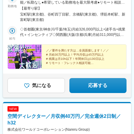
能／転勤なし●希望している勤務地を最大限考慮●リモート相談可
駅、古庄駅、芝川駅、富士岡駅、門出駅、関ケ原駅、千城台駅、
勤務地
能●直行直帰もOK●U・Iターン歓迎●マイカー通勤可（勤務地によ
【最寄り駅】
室蘭駅、上板橋駅、羽島市役所前駅、大和田駅(北海道)、阿佐ケ谷
る）●社宅あり（勤務地による）【交通】●各プロジェクト先によ
宝町駅(東京都)、谷町四丁目駅、京橋駅(東京都)、堺筋本町駅、新
駅、上永谷駅、雑色駅、六町駅、港町駅、鮫洲駅、日進駅(北海
り異なります●基本的に現場へは直行直帰●自動車・バイク通勤OK
富町駅(東京都)
道)、丸亀駅、和田町駅、武蔵砂川駅、港南台駅、亀山駅(三重
の勤務地多数※通勤圏内の希望を最大限考慮するのでお気軽にご相
県)、勝川駅、中山駅(神奈川県)、ウッディタウン中央駅、聖蹟桜
談ください【事務所】●本社東京都中央区銀座1-18-2 太平ビル6
◇首都圏(東京/神奈川/千葉/埼玉)月給326,000円以上+諸手当+残業
ケ丘駅、久里浜駅、倉見駅、海老名駅(相模線)、当麻寺駅、美乃坂
階●関西支店大阪府大阪市中央区鎗屋町2丁目2番地9号
代＋インセンティブ◇関西圏(大阪/京都/兵庫)月給311,000円以上
本駅、本郷台駅、玉川学園前駅、古淵駅、京成高砂駅、社家駅、
給与
M.BALANCE＋ OSAKA TANIMACHI 8階
+諸手当+残業代＋インセンティブ◇上記以外の政令指定都市月給
足立小台駅、前平公園駅、大森台駅、梶原駅、魚住駅、向日町
297,000円以上+諸手当+残業代＋インセンティブ◇上記以外の県
駅、静岡駅、竹橋駅、横手駅、東村山駅、王子神谷駅、浅野駅、
庁所在地月給282,000円以上+諸手当+残業代＋インセンティブ◇
／／要件を満たす方は…全員面接します！／／
木曽川駅、小牧駅、下麻生駅、園田駅、北池袋駅、野跡駅、大学
# 月給30万円以上！平均月収は45万円以上
その他の地域月給267,000円以上+諸手当+残業代＋インセンティ
前駅(滋賀県)、石山寺駅、黄檗駅(奈良線)、新井宿駅、芝浦ふ頭
# 残業は月10h以下！年間休日は130日以上
ブ◇豊かな経験がある方は加給優遇月給450,000円以上+諸手当
# リモート・フレックス相談可能
駅、宝塚駅、島氏永駅、北朝霞駅、徳島駅、大村駅(兵庫県)、三石
+残業代＋インセンティブ※残業代は全額別途支給！！※上記月給
# 半年～1年間の手厚い研修を用意
駅、五十鈴ケ丘駅、関下有知駅、相模湖駅、木津駅(兵庫県)、東青
# 住宅手当・資格取得支援など福利厚生充実
には一律出張手当を含みます。※月給は年齢・経験・能力などを考
山駅(三重県)、桜田門駅、外苑前駅、神谷町駅、高尾駅(東京都)、
慮の上、決定します。＼年収例／年収750万円／33歳 経験8年年
東京国際クルーズターミナル駅、虎ノ門駅、程久保駅、代々木八
収600万円／32歳 経験4年年収480万円／25歳 経験1年
気になる
応募する
幡駅、小平駅、立川駅、有楽町駅、福井駅(福井県)、明大前駅、両
国駅(都営線)、中野富士見町駅、高速神戸駅、越中島駅、小岩駅、
八坂駅、菊川駅(東京都)、下神明駅、椎名町駅、京急東神奈川駅、
久寿川駅、荒川一中前駅、武蔵小山駅、名古屋駅、塩釜口駅、中
野新橋駅、日暮里駅(舎人ライナー)、本駒込駅、東長崎駅、東門前
NEW
駅、竹芝駅、若松河田駅、亀戸水神駅、東尾久三丁目駅、大塚駅
空間ディレクター／月収例40万円／完全週休2日制／
(東京都)、宮前平駅、神楽坂駅、青物横丁駅、穴守稲荷駅、堀切
h32
駅、茶屋ケ坂駅、末広町駅(東京都)、本郷駅(愛知県)、赤羽橋駅、
江吉良駅、六郷土手駅、品川シーサイド駅、京急久里浜駅、熊野
株式会社ワールドコーポレーション(Nareru Group)