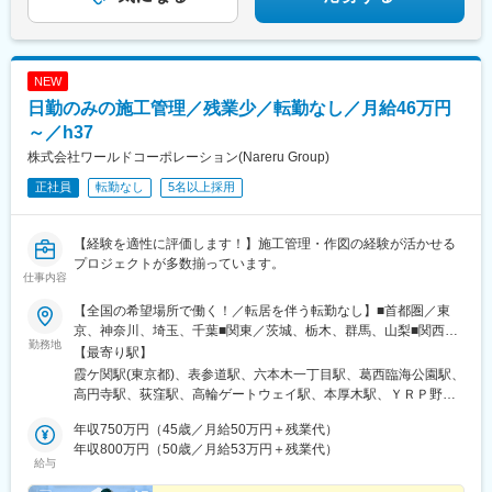
駅、高座渋谷駅、中神駅、北楠駅、城陽駅、スポーツセンター
駅、相模金子駅、東神奈川駅、井野駅(群馬県)、岩間駅、三妻駅、
筒井駅、六十谷駅、芳養駅、今津駅(兵庫県)、桜新町駅、加太駅
(和歌山県)、六浦駅、国分寺駅、小菅駅、三ノ輪駅、稲城駅、不動
NEW
前駅、太閤通駅、林崎松江海岸駅、六会日大前駅、植田駅(名古屋
日勤のみの施工管理／残業少／転勤なし／月給46万円
市営)、上野毛駅、南御殿場駅、伊勢原駅、亀有駅、黒松内駅、新
中野駅、谷塚駅、志村三丁目駅、南砂町駅、三河島駅、千駄木
～／h37
駅、瑞江駅、木場駅(東京都)、相模大塚駅、上北台駅、大師橋駅、
株式会社ワールドコーポレーション(Nareru Group)
東舞鶴駅、梶が谷駅、日の出駅(東京都)、金沢文庫駅、平塚駅、牛
正社員
転勤なし
5名以上採用
込柳町駅、新座駅、麻布十番駅、平井駅(東京都)、一之江駅、赤土
小学校前駅、久我山駅、駒沢大学駅、本庄早稲田駅、東あずま
駅、根岸駅(神奈川県)、国会議事堂前駅、青山町駅、向原駅(東京
【経験を適性に評価します！】施工管理・作図の経験が活かせる
都)、東山田駅、高槻市駅、鷺沼駅、香川駅、大濠公園駅、江戸川
プロジェクトが多数揃っています。
橋駅、池袋駅、若葉台駅、京王よみうりランド駅、羽後牛島駅、
仕事内容
新馬場駅、由仁駅、大鳥居駅、京成関屋駅、袖ケ浦駅、櫟本駅、
砂田橋駅、田井ノ瀬駅、武蔵五日市駅、八日市駅、湯島駅、大矢
【全国の希望場所で働く！／転居を伴う転勤なし】■首都圏／東
知駅、平津駅、上社駅、甚目寺駅、川越富洲原駅、春田駅、長泉
京、神奈川、埼玉、千葉■関東／茨城、栃木、群馬、山梨■関西／
勤務地
なめり駅、古庄駅、芝川駅、富士岡駅、門出駅、千城台駅、室蘭
大阪、兵庫、京都、奈良、和歌山、滋賀■中部／愛知、岐阜、三
【最寄り駅】
駅、上板橋駅、大和田駅(北海道)、阿佐ケ谷駅、上永谷駅、雑色
重、静岡■北信越／新潟、富山、石川、福井、長野■北海道・東北
霞ケ関駅(東京都)、表参道駅、六本木一丁目駅、葛西臨海公園駅、
駅、六町駅、港町駅、鮫洲駅、日進駅(北海道)、丸亀駅、和田町
／北海道、青森、秋田、岩手、宮城、福島、山形■中四国／鳥取、
高円寺駅、荻窪駅、高輪ゲートウェイ駅、本厚木駅、ＹＲＰ野比
駅、武蔵砂川駅、港南台駅、亀山駅(三重県)、勝川駅、中山駅(神
島根、岡山、広島、山口、徳島、香川、愛媛、高知■九州／福岡、
駅、榊原温泉口駅、千歳船橋駅、東青梅駅、市場前駅、狭間駅、
奈川県)、ウッディタウン中央駅、聖蹟桜ケ丘駅、倉見駅、海老名
佐賀、長崎、大分、熊本、宮崎、鹿児島、沖縄【事業所住所】■東
年収750万円（45歳／月給50万円＋残業代）
谷保駅、テレコムセンター駅、飛田給駅、高松駅(東京都)、新高島
駅(相模線)、当麻寺駅、久里浜駅、羽島市役所前駅、木ノ下駅、本
京本社／東京都千代田区2番町3番地5麹町三葉ビル3階■麹町オフ
年収800万円（50歳／月給53万円＋残業代）
平駅、昭和島駅、拝島駅、北赤羽駅、柴崎体育館駅、西馬込駅、
給与
郷台駅、玉川学園前駅、古淵駅、妙典駅、京成高砂駅、社家駅、
ィス／東京都千代田区麹町4‐8麹町クリスタルシティ東館11階■キ
内幸町駅、東府中駅、高幡不動駅、一橋学園駅、伊豆北川駅、
足立小台駅、前平公園駅、大森台駅、梶原駅、魚住駅、向日町
ャリア開発オフィス／東京都千代田区二番町12-8ロイヤルビルデ