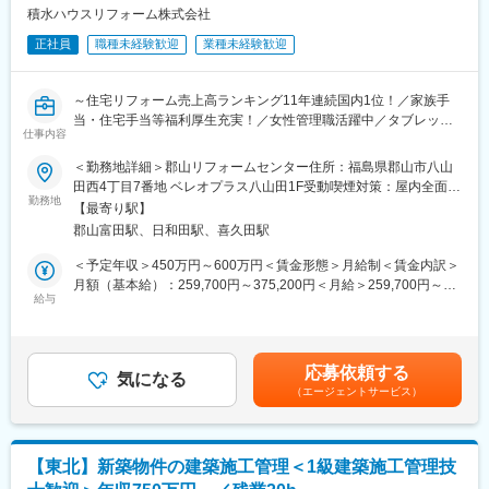
※社内基準に準じた引越費用と赴任旅費の会社負担もあり
積水ハウスリフォーム株式会社
※詳細は面接の際にご確認いただけます
■職務の魅力
※在宅勤務、リモートワークの利用には条件あり。詳細は面接で個
正社員
職種未経験歓迎
業種未経験歓迎
・シリーズ、建築規模の大小、建設地毎の施工条件により計画の
別にご確認ください。
立て方が変わったりするため、現場によって違いがあり様々な経
験を積んでキャリアアップすることが可能です。
～住宅リフォーム売上高ランキング11年連続国内1位！／家族手
★ご経験が少ない方も、短期間で基本的な業務は習得できます。
当・住宅手当等福利厚生充実！／女性管理職活躍中／タブレット
・システム建築且つ協力会社が固定されているため、工程管理が
仕事内容
変更の範囲：会社の定める業務
支給で業務効率化／資格を活かせる／年休最大129日・完休週休2
簡略化されており就業環境が改善できます。
日制・残業平均約20hで長期就業可能な環境です！～
＜勤務地詳細＞郡山リフォームセンター住所：福島県郡山市八山
田西4丁目7番地 ベレオプラス八山田1F受動喫煙対策：屋内全面禁
■はたらき方：
■業務内容
勤務地
煙変更の範囲：会社の定める事業所
・年間休日123日
【最寄り駅】
これまでに260万戸以上の住宅を建設してきた積水ハウスグルー
・残業30H程
郡山富田駅、日和田駅、喜久田駅
プである当社にて、積水ハウスが施工した戸建住宅のリフォーム
・出張：基本なし ※エリアによっては工事期間中の単身赴任の可
施工管理業務をお任せします。
＜予定年収＞450万円～600万円＜賃金形態＞月給制＜賃金内訳＞
能性あり
月額（基本給）：259,700円～375,200円＜月給＞259,700円～
▼以下、残業削減の取り組み例▼
■業務詳細
給与
375,200円＜昇給有無＞有＜残業手当＞有＜給与補足＞※年齢、経
（1）4週8閉所の導入…工事休止日を予め決めており、休日は現
・現場の施工管理（品質管理、工程管理、原価管理、安全管理）
験、能力を総合的に判断し決定します。・賞与：年2回（9月・3
場を気にせず休息できる環境
・施工を担当する現場の職人さんの技術指導、安全教育
月）【年収例】540万円／入社3年目（月給33.7万円＋手当＋賞
（2）フレックス導入…現場が早く終わったら退社可能。月全体で
・オーナー様への配慮(進捗状況のご報告、近隣対応) 等
与）賃金はあくまでも目安の金額であり、選考を通じて上下する
労働時間を考えるため、残業時間過多にならないよう全体調整が
応募依頼する
気になる
可能性があります。月給(月額)は固定手当を含めた表記です。
可能。また、現場に担当者が2名以上いれば時差出勤なども可能
（エージェントサービス）
■魅力
（3）iPadでの品質管理
・完全週休2日制、年間休日最大129日、残業平均約20ｈ程度とワ
（4）基本直行直帰
ークライフバランスの整った環境です。
★業界最大手としてコンプライアンス遵守・高い基準での就業管
・会社支給のタブレットの社内アプリにより、図面や資料をすぐ
理体制です
【東北】新築物件の建築施工管理＜1級建築施工管理技
に確認でき、業務効率化が図れます。