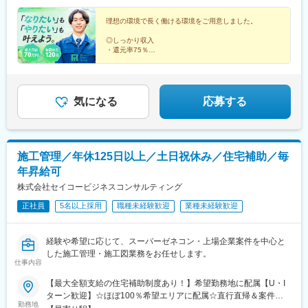
条駅(東京都)、日暮里駅(舎人ライナー)、新板橋駅、豊島園駅(都営
目）1000万円（54歳・経験32年目）
高崎駅、前橋駅、太田駅(群馬県)、伊勢崎駅、桐生駅、渋川駅、大
線)、北千住駅、亀有駅、西葛西駅、新青森駅、小中野駅、中央弘
理想の環境で長く働ける環境をご用意しました。
宮駅(埼玉県)、さいたま新都心駅、川口駅、川越駅、所沢駅、越谷
前駅、渋民駅、平泉駅、一ノ関駅、曽波神駅、古川駅、秋田駅、
駅、八潮駅、千葉駅、東海神駅、松戸駅、市川真間駅、柏駅、五
東大館駅、矢美津駅、蔵王駅、羽前大山駅、東酒田駅、いわき
◎しっかり収入
井駅、木更津駅、新習志野駅、浦安駅(千葉県)、八王子駅、町田
・還元率75％
駅、南福島駅、偕楽園駅、つくば駅、常陸多賀駅、宇都宮駅、小
・最大月給70万円も可
駅、府中駅(東京都)、調布駅、保谷駅、麹町駅、茅場町駅、赤坂駅
山駅、葛生駅、山名駅、粕川駅、太田駅(群馬県)、笹津駅、戸出
・各種手当が充実
(東京都)、新宿三丁目駅、横浜駅、川崎駅、上溝駅、横須賀駅、藤
駅、越中大門駅、越中山田駅、松任駅、小松駅、森田駅、春江
沢本町駅、平塚駅、本厚木駅、新潟駅、長岡駅、上越妙高駅、富
◎ワークライフバランス
駅、家久駅、甲斐住吉駅、市川大門駅、安茂里駅、松本駅、西上
山駅、金沢駅、福井駅、甲府駅、長野駅、岐阜駅、浜松駅、静岡
・年間休日120日
気になる
応募する
田駅、柳津駅(岐阜県)、美濃青柳駅、六軒駅(岐阜県)、追分駅(三重
・完全週休2日制
駅、富士宮駅、近鉄名古屋駅、豊田市駅、尾張一宮駅、豊橋駅、
県)、津新町駅、白子駅、石山寺駅、南草津駅、虎姫駅、榛原駅、
・出張時帰省費年3回
中岡崎駅、四日市駅、津駅、大津駅、草津駅(滋賀県)、長浜駅、京
八木西口駅、一分駅、宮前駅、朝来駅、林間田園都市駅、湖山
都駅、宇治駅(奈良線)、亀岡駅、西梅田駅、堺駅、河内花園駅、枚
駅、東山公園駅(鳥取県)、下北条駅、松江しんじ湖温泉駅、出雲市
方市駅、豊中駅、岸和田駅、吹田駅(東海道本線)、和泉中央駅、神
駅、浜田駅、長府駅、本由良駅、宇部新川駅、二軒屋駅、阿波福
施工管理／年休125日以上／土日祝休み／住宅補助／毎
戸駅(兵庫県)、姫路駅、西宮駅、尼崎駅(東海道本線)、伊丹駅(福知
井駅、鳴門駅、太田駅(香川県)、羽間駅、比地大駅、市坪駅、今治
年昇給可
山線)、奈良駅、畝傍駅、鳥居前駅、郡山駅(奈良県)、近鉄下田
駅、新居浜駅、高知駅、後免中町駅、国見駅(高知県)、佐賀駅、唐
駅、天理駅、和歌山駅、紀伊田辺駅、橋本駅(和歌山県)、打田駅、
株式会社セイコービジネスコンサルティング
津駅、鳥栖駅、住吉駅(長崎県)、佐世保駅、小江駅、西大分駅、別
鳥取駅、松江駅、岡山駅、倉敷駅、津山駅、広島駅、福山駅、呉
府大学駅、中津駅(大分県)、宮崎駅、都城駅、日向市駅、市役所前
正社員
5名以上採用
職種未経験歓迎
業種未経験歓迎
駅、東広島駅、下関駅、山口駅(山口県)、宇部駅、徳山駅、徳島
駅(鹿児島県)、北永野田駅、宮ケ浜駅、あおば通駅、さっぽろ駅、
駅、阿南駅、高松駅(香川県)、丸亀駅、詫間駅、松山駅(愛媛県)、
北与野駅、田町駅(東京都)、神奈川駅、伏見駅(愛知県)、本町駅、
今治駅、新居浜駅、後免町駅(鉄道線)、高知駅、天神南駅、小倉駅
三ノ宮駅、八丁堀駅(広島県)、博多駅、北２４条駅、宮原駅、国道
経験や希望に応じて、スーパーゼネコン・上場企業案件を中心と
(福岡県)、久留米駅、飯塚駅、大牟田駅、春日駅(福岡県)、佐賀
駅、平沼橋駅、蒔田駅、新杉田駅、センター北駅、宮前平駅、自
した施工管理・施工図業務をお任せします。
駅、唐津駅、鳥栖駅、長崎駅(長崎県)、佐世保駅、諫早駅、熊本
仕事内容
由ケ丘駅(愛知県)、中村日赤駅、上前津駅、川名駅、瑞穂運動場西
駅、八代駅、愛野駅、大分駅、別府駅(大分県)、中津駅(大分県)、
駅、西高蔵駅、本笠寺駅、本郷駅(愛知県)、原駅(愛知県)、二条城
【最大全額支給の住宅補助制度あり！】希望勤務地に配属【U・I
佐伯駅、宮崎駅、都城駅、日向市駅、鹿児島駅、霧島神宮駅、宮
前駅、観月橋駅、野江内代駅、海老江駅、西長堀駅、谷町九丁目
ターン歓迎】☆ほぼ100％希望エリアに配属☆直行直帰＆案件に
ケ浜駅、三河安城駅、金山駅(愛知県)、ナゴヤドーム前矢田駅、下
駅、ＪＲ難波駅、新深江駅、千林駅、松虫駅、住吉東駅、天下茶
勤務地
よりマイカー通勤OK【勤務エリア】■北海道■東北：青森、岩手、