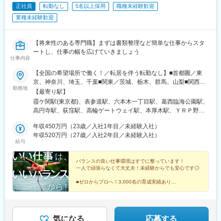
前駅、立飛駅、神保町駅、東十条駅、安善駅、下板橋駅、明治神
正社員
転勤なし
5名以上採用
職種未経験歓迎
宮前駅、虎ノ門ヒルズ駅、原宿駅、立川北駅、銀座駅、福井駅、
業種未経験歓迎
尾久駅、浅草橋駅、ハーバーランド駅、清澄白河駅、東白楽駅、
三ノ輪橋駅、戸越銀座駅、近鉄名古屋駅、日暮里駅、浜松町駅、
早稲田駅(東京メトロ)、熊野前駅(舎人ライナー)、大塚駅前駅、牛
【将来性のある専門職】まずは書類整理など簡単な仕事からスタ
田駅(東京都)、本郷三丁目駅、鈴木町駅、栄町駅(東京都)、小川町
ートし、仕事の幅を広げていきましょう
駅(東京都)、弁天橋駅、三田駅(東京都)
仕事内容
【全国の希望場所で働く！／転居を伴う転勤なし】■首都圏／東
京、神奈川、埼玉、千葉■関東／茨城、栃木、群馬、山梨■関西／
勤務地
大阪、兵庫、京都、奈良、和歌山、滋賀■中部／愛知、岐阜、三
【最寄り駅】
重、静岡■北信越／新潟、富山、石川、福井、長野■北海道・東北
霞ケ関駅(東京都)、表参道駅、六本木一丁目駅、葛西臨海公園駅、
／北海道、青森、秋田、岩手、宮城、福島、山形■中四国／鳥取、
高円寺駅、荻窪駅、高輪ゲートウェイ駅、本厚木駅、ＹＲＰ野比
島根、岡山、広島、山口、徳島、香川、愛媛、高知■九州／福岡、
駅、榊原温泉口駅、千歳船橋駅、東青梅駅、市場前駅、狭間駅、
佐賀、長崎、大分、熊本、宮崎、鹿児島、沖縄【事業所住所】■東
年収450万円（23歳／入社1年目／未経験入社）
谷保駅、テレコムセンター駅、飛田給駅、高松駅(東京都)、昭和島
京本社／東京都千代田区2番町3番地5麹町三葉ビル3階■キャリア
年収520万円（27歳／入社2年目／未経験入社）
駅、拝島駅、北赤羽駅、柴崎体育館駅、西馬込駅、内幸町駅、東
給与
開発オフィス／東京都千代田区二番町12-8ロイヤルビルディング1
府中駅、高幡不動駅、一橋学園駅、伊豆北川駅、代々木公園駅、
階■関西支店／大阪府大阪市中央区平野町2丁目4-9 淀屋橋PREX2
京成立石駅、志茂駅、幡ケ谷駅、辰巳駅、浮間舟渡駅、武蔵増戸
階■中部支店／愛知県名古屋市中村区名駅3-4-10 アルティメイト
バランスの良い仕事環境はすでに整っています！
駅、清瀬駅、萩山駅、富士見ケ丘駅、立川南駅、押上駅、日比谷
一人で頑張らなくて大丈夫！未経験からでも安心です◎
名駅1st 4階■東北支店／宮城県仙台市宮城野区榴岡4-5-5 KTビル3
駅、新福井駅、梅島駅、西武球場前駅、荒川車庫前駅、代田橋
階■北海道支店／北海道札幌市北区7条西2-20 NCO札幌駅北口2
駅、両国駅、西武柳沢駅、志村坂上駅、氷川台駅、東高円寺駅、
■ゼロからプロへ！3,000名の育成実績あり
階■九州支店／福岡市博多区博多駅東2-10-35 博多プライムイース
■未経験でも月収例40万円～
河辺の森駅、西栗栖駅、三郷中央駅、鴨居駅、青砥駅、新高島平
■土日祝休み
ト8階D
駅、沼袋駅、新開地駅、門前仲町駅、京成小岩駅、三鷹駅、久米
■転勤なし
川駅、天神川駅、栗平駅、北鎌倉駅、青梅駅、昭和駅、森下駅(東
■5日以上の連休取得可
京都)、相原駅、大崎駅、落合南長崎駅、大和駅(神奈川県)、鶴間
■ホワイト企業認定取得
気になる
応募する