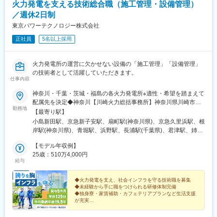
火力発電を支える技術総合職（施工管理・設備管理）
／週休2日制
■労働環境：
・残業時間が月20h以下・現場直行直帰可能、年休123日（計画年
東京パワーテクノロジー株式会社
休含む年間休日休暇：128日）です。
正社員
5名以上採用
・有給取得率80.5%と働きやすい環境が整っています。男女とも
に産休育休実績も多数あり、定着率は90%以上となっています。※
レオパレス本体離職率：7.5%
火力発電所の運営に欠かせない設備の「施工管理」「設備管理」
・基本は土日祝休みですが、現場状況によりシフトに併せての就
の技術者として活躍していただきます。
業となる可能性が有ります。（休日出勤が生じた場合は平日振替
仕事内容
休日を付与）
神奈川・千葉・茨城・福島の各火力発電所※適性・希望を踏まえて
配属先を決定◆神奈川【川崎火力総括事務所】神奈川県川崎市川
■ポジションの魅力：
勤務地
崎区千鳥町5-1【横浜事務所】神奈川県横浜市鶴見区大黒町11-
＜自分の裁量で現場を動かせる＞
【最寄り駅】
1【東扇島事務所】神奈川県川崎市川崎区東扇島3【横須賀事務
施工計画の策定から、現場監督としての管理、オーナー様の立ち
小島新田駅、京急新子安駅、扇町駅(神奈川県)、京急久里浜駅、根
所】神奈川県横須賀市久里浜9-2-1【南横浜事務所】神奈川県横浜
会いまで、最初から最後まで自分の裁量で現場を動かすことが可
岸駅(神奈川県)、青堀駅、浜野駅、長浦駅(千葉県)、君津駅、姉ケ
市磯子区新磯子町37-1…◆千葉※送迎バスあり【富津火力総括事務
能。これが施工管理職の仕事の醍醐味です。わからないことは同
崎駅、五井駅、東海駅、鹿島神宮駅、Ｊヴィレッジ駅、豊洲駅、
所】千葉県富津市新富28-1【千葉事務所】千葉県千葉市中央区蘇
【モデル年収例】
僚がサポートしてくれますので安心して仕事に没頭することがで
新豊洲駅
我町2-1378【袖ヶ浦事務所】千葉県袖ヶ浦市中袖2-1【君津共火
25歳：510万4,000円
きます。
給与
事務所】千葉県君津市君津1番地【姉崎事務所】千葉県市原市姉崎
海岸3【五井事務所】千葉県市原市五井海岸1…◆茨城※マイカー
＜完全なる土日祝の公休日＞
通勤可【常陸那珂火力総括事務所】茨城県那珂郡東海村照沼768-
◆火力発電を支え、社会インフラを守る技術職を募集
工事現場は平日のみ稼働するため、土日祝が公休日となります。
◆未経験から手に職をつけられる研修体制完備
23【鹿島共火事務所】茨城県鹿嶋市新浜5…◆福島※マイカー通勤
また、繁忙期以外の残業はほぼありません。そのため、プライベ
◆独身寮・家賃補助・カフェテリアプランなど生活支援
可【広野事務所】福島県双葉郡広野町大字下北迫字二ツ沼58☆受
ートを充実させられることが魅力の一つ。子育てをしながら施工
が充実
動喫煙対策：あり（オフィス内禁煙）
管理職として活躍する人もたくさんいます。
◆平均勤続年数：19.5年