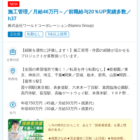
(和歌山県)、六浦駅、国分寺駅、小菅駅、三ノ輪駅、稲城駅、不動
NEW
前駅、太閤通駅、石原駅(京都府)、林崎松江海岸駅、田井ノ瀬駅、
施工管理／月給46万円～／前職給与20％UP実績多数／
矢川駅、六会日大前駅、植田駅(名古屋市営)、三河一宮駅、上野毛
駅、南御殿場駅、伊勢原駅、亀有駅、黒松内駅、新中野駅、谷塚
h37
駅、志村三丁目駅、南砂町駅、三河島駅、千駄木駅、瑞江駅、木
株式会社ワールドコーポレーション(Nareru Group)
場駅(東京都)、相模大塚駅、上北台駅、大師橋駅、東舞鶴駅、梶が
正社員
転勤なし
5名以上採用
谷駅、日の出駅(東京都)、金沢文庫駅、平塚駅、牛込柳町駅、新座
駅、麻布十番駅、平井駅(東京都)、一之江駅、赤土小学校前駅、久
我山駅、駒沢大学駅、本庄早稲田駅、東あずま駅、根岸駅(神奈川
【経験を適性に評価します！】施工管理・作図の経験が活かせる
県)、国会議事堂前駅、青山町駅、向原駅(東京都)、東山田駅、高
プロジェクトが多数揃っています。
槻市駅、鷺沼駅、香川駅、大濠公園駅、江戸川橋駅、池袋駅、若
仕事内容
葉台駅、京王よみうりランド駅、羽後牛島駅、新馬場駅、由仁
駅、大鳥居駅、京成関屋駅、袖ケ浦駅、櫟本駅、砂田橋駅、武蔵
【全国の希望場所で働く！／転居を伴う転勤なし】■首都圏／東
五日市駅、八日市駅、湯島駅、妙典駅、大矢知駅、平津駅、上社
京、神奈川、埼玉、千葉■関東／茨城、栃木、群馬、山梨■関西／
勤務地
駅、木ノ下駅、甚目寺駅、川越富洲原駅、春田駅、長泉なめり
大阪、兵庫、京都、奈良、和歌山、滋賀■中部／愛知、岐阜、三
【最寄り駅】
駅、古庄駅、芝川駅、富士岡駅、門出駅、関ケ原駅、千城台駅、
重、静岡■北信越／新潟、富山、石川、福井、長野■北海道・東北
霞ケ関駅(東京都)、表参道駅、六本木一丁目駅、葛西臨海公園駅、
室蘭駅、上板橋駅、羽島市役所前駅、大和田駅(北海道)、阿佐ケ谷
／北海道、青森、秋田、岩手、宮城、福島、山形■中四国／鳥取、
高円寺駅、荻窪駅、高輪ゲートウェイ駅、本厚木駅、ＹＲＰ野比
駅、上永谷駅、雑色駅、六町駅、港町駅、鮫洲駅、日進駅(北海
島根、岡山、広島、山口、徳島、香川、愛媛、高知■九州／福岡、
駅、榊原温泉口駅、千歳船橋駅、東青梅駅、市場前駅、狭間駅、
道)、丸亀駅、和田町駅、武蔵砂川駅、港南台駅、亀山駅(三重
佐賀、長崎、大分、熊本、宮崎、鹿児島、沖縄【事業所住所】■東
年収750万円（45歳／月給50万円＋残業代）
谷保駅、テレコムセンター駅、飛田給駅、高松駅(東京都)、新高島
県)、勝川駅、中山駅(神奈川県)、ウッディタウン中央駅、聖蹟桜
京本社／東京都千代田区二番町3番地5麹町三葉ビル3階■キャリア
年収800万円（50歳／月給53万円＋残業代）
平駅、昭和島駅、拝島駅、北赤羽駅、柴崎体育館駅、西馬込駅、
給与
ケ丘駅、久里浜駅、倉見駅、海老名駅(相模線)、当麻寺駅、美乃坂
開発オフィス／東京都千代田区二番町12-8ロイヤルビルディング1
内幸町駅、東府中駅、高幡不動駅、一橋学園駅、伊豆北川駅、
本駅、本郷台駅、玉川学園前駅、古淵駅、京成高砂駅、社家駅、
階■関西支店／大阪府大阪市中央区平野町2丁目4-9 淀屋橋PREX2
代々木公園駅、京成立石駅、志茂駅、幡ケ谷駅、辰巳駅、浮間舟
足立小台駅、前平公園駅、大森台駅、梶原駅、魚住駅、向日町
階■中部支店／愛知県名古屋市中村区名駅3-4-10 アルティメイト
＼今の時代だからこそ、あえて「技術者派遣」を選ぶ理
渡駅、武蔵増戸駅、清瀬駅、萩山駅、富士見ケ丘駅、立川南駅、
由がある／
駅、静岡駅、竹橋駅、横手駅、東村山駅、王子神谷駅、浅野駅、
名駅1st 4階■東北支店／宮城県仙台市宮城野区榴岡4-5-5 KTビル3
押上駅、日比谷駅、新福井駅、梅島駅、西武球場前駅、荒川車庫
木曽川駅、小牧駅、下麻生駅、園田駅、北池袋駅、野跡駅、大学
階■北海道支店／北海道札幌市北区7条西2-20 NCO札幌駅北口2
前駅、代田橋駅、両国駅、西武柳沢駅、志村坂上駅、氷川台駅、
★残業少なめ★完全週休二日制（土日祝）★有給休暇