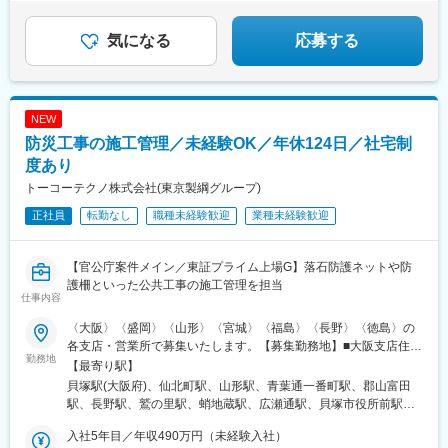
安定基盤のもと、長期キャリアを築きませんか。
■当社について：
◎従業員約4000名規模のプライム市場上場企業
気になる
応募する
◎「健康経営優良法人」に8年連続で認定
◎ハタラクエール2024（福利厚生表彰・認証制度）にて、 「福利
厚生推進法人」に2年連続認証
NEW
変更の範囲：会社の定める業務
防災工事の施工管理／未経験OK／年休124日／社宅制
度あり
トーコーテクノ株式会社(東京製綱グループ)
正社員
転勤なし
職種未経験歓迎
業種未経験歓迎
【官公庁案件メイン／東証プライム上場G】落石防護ネットや防
護柵といった公共工事の施工管理を担当
仕事内容
〈大阪〉〈盛岡〉〈山形〉〈宮城〉〈福島〉〈長野〉〈徳島〉の
各支店・営業所で募集いたします。【募集勤務地】■大阪支店住
勤務地
所：大阪府大阪市貝塚市堀2-18-30■盛岡支店住所：岩手県盛岡市
【最寄り駅】
本宮一丁目31番1号松嶋ビル■山形営業所住所：山形県山形市篭田
貝塚駅(大阪府)、仙北町駅、山形駅、青葉通一番町駅、郡山富田
2丁目5-34 ダイヤ26篭田 A■東北支店住所：宮城県仙台市青葉区一
駅、長野駅、鷲の里駅、蛸地蔵駅、広瀬通駅、貝塚市役所前駅、
番町二丁目1番2号 NMF仙台青葉通りビル■郡山営業所住所：福島
あおば通駅
県郡山市桑野二丁目2番16号 藤尾ビル101■関東甲信越支店住所：
入社5年目／年収490万円（未経験入社）