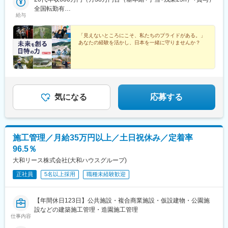
駅、羽後牛島駅、山形駅、笹木野駅、新前橋駅、宇都宮駅、東水
全国転勤有
戸駅、宮原駅、葭川公園駅、日本大通り駅、市役所前駅(長野県)、
給与
30代年収747万円（月46万円台（基本給+手当＋残業25h）+賞
越中荏原駅、野々市駅(ＩＲいしかわ鉄道線)、穴水駅、江端駅、越
与）全国転勤有
後赤塚駅、直江津駅、西岐阜駅、春日町駅、津新町駅、竹田駅(京
「見えないところにこそ、私たちのプライドがある。」
都府)、旧居留地・大丸前駅、岩出駅、伏石駅、いよ立花駅、知寄
あなたの経験を活かし、日本を一緒に守りませんか？
町二丁目駅、鳥取駅、松江駅、大元駅、宮野駅、佐賀駅、諫早
駅、健軍町駅、高城駅、宮崎駅、唐湊駅、浦添前田駅、馬喰横山
駅、大須観音駅、北浜駅(大阪府)、銀山町駅、呉服町駅(福岡県)、
芦屋川駅、東宮原駅、千葉中央駅、関内駅、ベル前駅、くいな橋
駅、元町駅(兵庫県)、知寄町駅、神田駅(鹿児島県)、馬喰町駅、本
町駅、的場町駅、櫛田神社前駅、加茂宮駅、栄町駅(千葉県)、元
気になる
応募する
町・中華街駅、知寄町一丁目駅、工学部前駅
施工管理／月給35万円以上／土日祝休み／定着率
96.5％
大和リース株式会社(大和ハウスグループ)
正社員
5名以上採用
職種未経験歓迎
【年間休日123日】公共施設・複合商業施設・仮設建物・公園施
設などの建築施工管理・造園施工管理
仕事内容