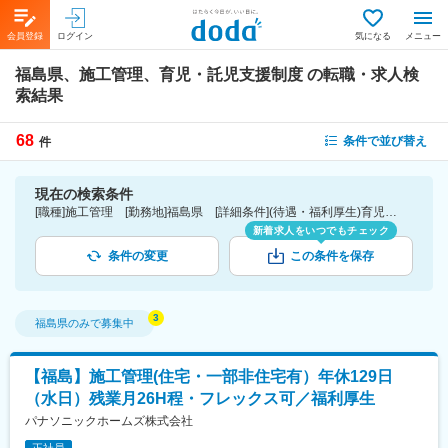
会員登録
ログイン
気になる
メニュー
福島県、施工管理、育児・託児支援制度
の転職・求人検
索結果
68
条件で並び替え
件
現在の検索条件
[職種]施工管理 [勤務地]福島県 [詳細条件](待遇・福利厚生)育児・託児支援制度
新着求人をいつでもチェック
条件の変更
この条件を保存
福島県
のみで募集中
【福島】施工管理(住宅・一部非住宅有）年休129日
（水日）残業月26H程・フレックス可／福利厚生
パナソニックホームズ株式会社