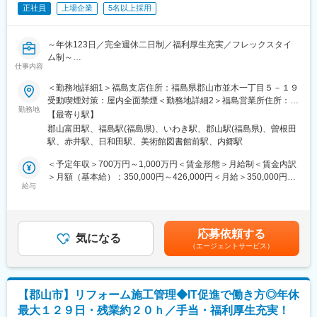
女性100%・産後職場復帰率97%以上）
正社員
上場企業
5名以上採用
◎働き方
直行直帰や在宅勤務が可能です。残業も月26h程・繁忙期も
～年休123日／完全週休二日制／福利厚生充実／フレックスタイ
30~40h程と業界の中でもトップクラスに働き方が整っています！
ム制～
仕事内容
◎戸建から集合住宅にキャリアアップしたい方も歓迎
☆ワークライフバランスが整った環境☆
◎福利厚生充実：手厚い住宅補助（対象条件あり）／子1人の出生
＜勤務地詳細1＞福島支店住所：福島県郡山市並木一丁目５－１９
・年間休日129日＋有給最大25日（入社時から付与／入社日によ
金100万支給
受動喫煙対策：屋内全面禁煙＜勤務地詳細2＞福島営業所住所：福
って変動）
◎東証プライム上場：建設業時価総額1位／グループで5.2兆円規
勤務地
島県福島市八木田字並柳１２７番地の２ 受動喫煙対策：屋内全面
・残業は月26H程。定時退社日や柔軟な振替制度により、メリハ
【最寄り駅】
模
禁煙＜勤務地詳細3＞いわき出張所（サテライトオフィス）住所：
リのある働き方が可能です
郡山富田駅、福島駅(福島県)、いわき駅、郡山駅(福島県)、曽根田
福島県いわき市平字田町１２０ ラトブ８階受動喫煙対策：屋内全
・フレックスタイムも利用可で、コアタイムなしの柔軟な勤務が
駅、赤井駅、日和田駅、美術館図書館前駅、内郷駅
■担当業務：企画建築（プレハブS造）の、低層集合住宅における
面禁煙変更の範囲：会社の定める事業所
可能。直行直帰の仕事スタイルで通勤負担を軽減できます（社用
建築施工管理業務
＜予定年収＞700万円～1,000万円＜賃金形態＞月給制＜賃金内訳
車貸与）
＞月額（基本給）：350,000円～426,000円＜月給＞350,000円～
・在宅勤務推奨も進行中。タブレットやノートPCでの業務管理に
■業務詳細
給与
426,000円＜昇給有無＞有＜残業手当＞有＜給与補足＞※年収は、
より、現場を離れての作業も可能です
【業務範囲】新築集合住宅の現場における管理項目（安全・品
スキル及び経験を考慮の上決定します。賞与：年2回（直近2回実
質・工程・コスト・環境・人）の管理（計画書作成・実施指示・
績から鑑みた予想値 8.85か月（全社平均））昇給：年1回■年収
点検確認・軌道修正）を行ない施主様へ良品をお渡しする業務（※
構成：月額×12ヶ月＋賞与＋諸手当＋残業代■残業は15分単位で管
◇社宅制度について：通勤が困難な場合、下記基準に基づいて社
応募依頼する
一部建物引渡し後のアフター点検）
気になる
理賃金はあくまでも目安の金額であり、選考を通じて上下する可
宅貸与がございます。
（エージェントサービス）
【物件】自社プレハブ商品シリーズ（重量・軽量鉄骨構造）、S造
能性があります。月給(月額)は固定手当を含めた表記です。
(1)入社により転宅が発生する場合
の新築物件が中心
(2)前勤務先の社宅に入居しており、当社入社にあたって新たに住
【工期】3～６ヶ月（建物規模による）※専任1～2件／非専任3～5
居の確保が必要となる場合
件
(3)前勤務先から5万円程度以上の住宅手当を支給されており、入
【郡山市】リフォーム施工管理◆IT促進で働き方◎年休
＊対象物に明確な区分けはなく、Ｓ造・ＲＣ造をご担当いただき
社にあたって住居費負担が増大する場合
最大１２９日・残業約２０ｈ／手当・福利厚生充実！
ます