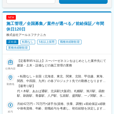
潟県)、亀田駅、新津駅、矢代田駅、内野駅、巻駅、井川駅、安倍
川駅、由比駅、曳馬駅、さぎの宮駅、寸座駅、浜松駅、岡地駅、
遠州小林駅、相月駅、本山駅(愛知県)、車道駅、黒川駅(愛知県)、
浄心駅、中村公園駅、矢場町駅、いりなか駅、瑞穂区役所駅、日
NEW
比野駅(名古屋市営)、伏屋駅、稲永駅、笠寺駅、大森・金城学院前
施工管理／全国募集／案件が選べる／前給保証／年間
駅、左京山駅、上社駅、植田駅(名古屋市営)、貴船口駅、今出川
駅、鞍馬駅、二条駅、清水五条駅、五条駅(京都市営)、上鳥羽口
休日120日
駅、日吉駅(京都府)、桃山駅、東野駅(京都府)、洛西口駅、都島
株式会社アールエフテクニカ
駅、野田阪神駅、桜島駅、阿波座駅、朝潮橋駅、津守駅、大阪上
正社員
転勤なし
5名以上採用
職種未経験歓迎
本町駅、芦原橋駅、福駅、だいどう豊里駅、今里駅(地下鉄)、桃谷
駅、千林大宮駅、鴫野駅、東天下茶屋駅、沢ノ町駅、西天下茶屋
業種未経験歓迎
駅、三国駅(大阪府)、横堤駅、住ノ江駅、喜連瓜破駅、大阪梅田駅
(阪急線)、駒川中野駅、堺駅、深井駅、萩原天神駅、石津川駅、
栂・美木多駅、新金岡駅、北野田駅、岡本駅(兵庫県)、星の駅、湊
【定着率95％以上】スーパーゼネコンをはじめとした案件先にて
川公園駅、西代駅、妙法寺駅(兵庫県)、滝の茶屋駅、大池駅、中埠
建築・土木・設備などの施工管理の業務
仕事内容
頭駅、西神中央駅、金川駅、東山・おかでんミュージアム駅、上
道駅(岡山県)、妹尾駅、鷹野橋駅、白島駅(広島電鉄線)、比治山下
＜転勤なし＞全国（北海道、東北、関東、北陸、甲信越、東海、
駅、西広島駅、大原駅(広島県)、可部駅、中野東駅、広域公園前
関西、中四国、九州）の各プロジェクト先での勤務となります。※
駅、小森江駅、二島駅、九州工大前駅、西小倉駅、志井公園駅、
勤務地
勤務地は希望を考慮します。※転居を伴う転勤なし※車通勤OK（勤
【最寄り駅】
山麓駅(皿倉山)、今池駅(福岡県)、貝塚駅(福岡県)、東比恵駅、赤
務地による）※直行直帰OK※U・Iターン歓迎。社員寮完備＆住宅補
代々木駅、あおば通駅、北浜駅(大阪府)、札幌駅、旭川駅、函館
坂駅(福岡県)、大橋駅(福岡県)、九大学研都市駅、福大前駅、梅林
助制度あり（規定あり）【東京オフィス】東京都渋谷区千駄ヶ谷
駅、釧路駅、青森駅、八戸駅、弘前駅、盛岡駅、一ノ関駅、水沢
駅(福岡県)、水前寺駅、段山町駅、富合駅、植木駅、東海学園前
5-17-14 MSD20ビル3F【大阪オフィス】大阪府大阪市中央区平野
江刺駅、仙台駅(地下鉄)、石巻駅、鹿島台駅、秋田駅、横手駅、山
駅、東京駅、東銀座駅、六本木駅、新宿三丁目駅、水道橋駅、浅
町1-7-3 吉田ビル5階【仙台オフィス】宮城県仙台市青葉区中央2-
月給42万円～70万円+諸手当(資格、扶養、調整) ※前給保証※経験
形駅、三瀬駅、いわき駅、郡山駅(福島県)、福島駅(福島県)、水戸
草駅(ＴＸ)、錦糸町駅、木場駅(東京都)、大崎駅、中目黒駅、京急
11-1 オルタス仙台ビル3階
や保有資格、年齢、前職給与を考慮し、初任給額を決定します。※
駅、つくば駅、日立駅、勝田駅、土浦駅、古河駅、下妻駅、守谷
蒲田駅、東北沢駅、渋谷駅、中野駅(東京都)、荻窪駅、池袋駅、十
給与
残業代は全額支給します。＜年収例＞750万円（29歳・経験10年
駅、宇都宮駅、小山駅、栃木駅、足利駅、佐野駅、那須塩原駅、