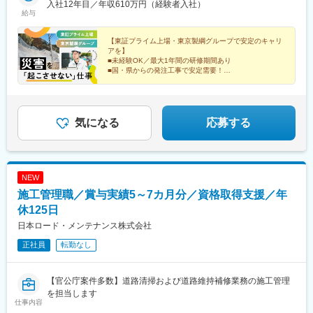
長野県長野市大豆島893-1■徳島実験場住所：徳島県阿南市大田井
入社12年目／年収610万円（経験者入社）
給与
松ノ岡※受動喫煙対策：敷地内喫煙可能場所あり
【東証プライム上場・東京製綱グループで安定のキャリ
アを】
■未経験OK／最大1年間の研修期間あり
■国・県からの発注工事で安定需要！
■各種資格取得支援制度、補助でスキルをカタチに！
■年間休日124日／借り上げ社宅あり
■原則転勤無し
気になる
応募する
NEW
施工管理職／賞与実績5～7カ月分／資格取得支援／年
休125日
日本ロード・メンテナンス株式会社
正社員
転勤なし
【官公庁案件多数】道路清掃および道路維持補修業務の施工管理
を担当します
仕事内容