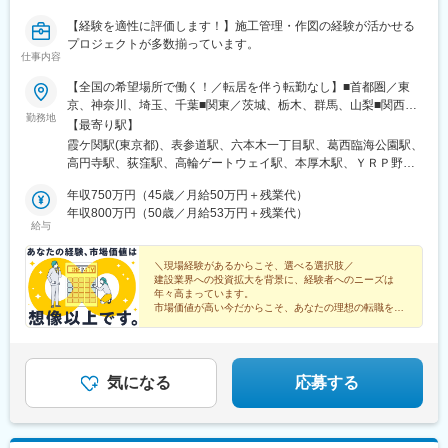
前駅、立飛駅、神保町駅、東十条駅、安善駅、下板橋駅、明治神
宮前駅、虎ノ門ヒルズ駅、原宿駅、立川北駅、銀座駅、福井駅、
【経験を適性に評価します！】施工管理・作図の経験が活かせる
尾久駅、浅草橋駅、ハーバーランド駅、清澄白河駅、東白楽駅、
プロジェクトが多数揃っています。
仕事内容
三ノ輪橋駅、戸越銀座駅、近鉄名古屋駅、日暮里駅、浜松町駅、
早稲田駅(東京メトロ)、熊野前駅(舎人ライナー)、大塚駅前駅、牛
【全国の希望場所で働く！／転居を伴う転勤なし】■首都圏／東
田駅(東京都)、本郷三丁目駅、鈴木町駅、栄町駅(東京都)、小川町
京、神奈川、埼玉、千葉■関東／茨城、栃木、群馬、山梨■関西／
駅(東京都)、弁天橋駅、三田駅(東京都)
勤務地
大阪、兵庫、京都、奈良、和歌山、滋賀■中部／愛知、岐阜、三
【最寄り駅】
重、静岡■北信越／新潟、富山、石川、福井、長野■北海道・東北
霞ケ関駅(東京都)、表参道駅、六本木一丁目駅、葛西臨海公園駅、
／北海道、青森、秋田、岩手、宮城、福島、山形■中四国／鳥取、
高円寺駅、荻窪駅、高輪ゲートウェイ駅、本厚木駅、ＹＲＰ野比
島根、岡山、広島、山口、徳島、香川、愛媛、高知■九州／福岡、
駅、榊原温泉口駅、千歳船橋駅、東青梅駅、市場前駅、狭間駅、
佐賀、長崎、大分、熊本、宮崎、鹿児島、沖縄【事業所住所】■東
年収750万円（45歳／月給50万円＋残業代）
谷保駅、テレコムセンター駅、飛田給駅、高松駅(東京都)、新高島
京本社／東京都千代田区2番町3番地5麹町三葉ビル3階■麹町オフ
年収800万円（50歳／月給53万円＋残業代）
平駅、昭和島駅、拝島駅、北赤羽駅、柴崎体育館駅、西馬込駅、
給与
ィス／東京都千代田区麹町4‐8麹町クリスタルシティ東館11階■キ
内幸町駅、東府中駅、高幡不動駅、一橋学園駅、伊豆北川駅、
ャリア開発オフィス／東京都千代田区二番町12-8ロイヤルビルデ
代々木公園駅、京成立石駅、志茂駅、幡ケ谷駅、辰巳駅、浮間舟
ィング1階■関西支店／大阪府大阪市中央区平野町2丁目4-9 淀屋橋
＼現場経験があるからこそ、選べる選択肢／
渡駅、武蔵増戸駅、清瀬駅、萩山駅、富士見ケ丘駅、立川南駅、
建設業界への投資拡大を背景に、経験者へのニーズは
PREX2階■中部支店／愛知県名古屋市中村区名駅3-4-10 アルティ
押上駅、日比谷駅、新福井駅、梅島駅、西武球場前駅、荒川車庫
年々高まっています。
メイト名駅1st 4階■東北支店／宮城県仙台市宮城野区榴岡4-5-5 KT
前駅、代田橋駅、両国駅、西武柳沢駅、志村坂上駅、氷川台駅、
市場価値が高い今だからこそ、あなたの理想の転職を実
ビル3階■北海道支店／北海道札幌市北区7条西2-20 NCO札幌駅
現できます。
東高円寺駅、河辺の森駅、西栗栖駅、三郷中央駅、鴨居駅、青砥
北口2階■九州支店／福岡市博多区博多駅東2-10-35 博多プライム
駅、沼袋駅、新開地駅、門前仲町駅、京成小岩駅、三鷹駅、久米
イースト8階D
川駅、天神川駅、栗平駅、北鎌倉駅、青梅駅、昭和駅、森下駅(東
京都)、相原駅、大崎駅、落合南長崎駅、大和駅(神奈川県)、鶴間
気になる
応募する
駅、高座渋谷駅、中神駅、北楠駅、城陽駅、スポーツセンター
駅、相模金子駅、東神奈川駅、井野駅(群馬県)、岩間駅、三妻駅、
筒井駅、六十谷駅、芳養駅、今津駅(兵庫県)、桜新町駅、加太駅