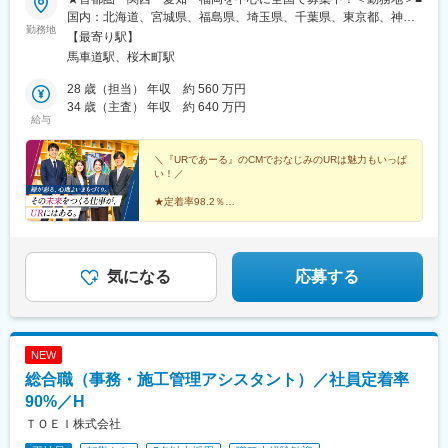
駅、加茂宮駅、南越谷駅、本川越駅、西船橋駅、京成船橋駅、原
国内：北海道、宮城県、福島県、埼玉県、千葉県、東京都、神奈
木中山駅、千葉駅、稲毛駅、新津田沼駅、八柱駅、幸谷駅、舞浜
勤務地
川県、新潟県、愛知県、京都府、大阪府、兵庫県、広島県、福岡
【最寄り駅】
駅、市川駅、本八幡駅(都営線)、平沼橋駅、鶴見駅、川崎駅、武蔵
県、沖縄県■海外事務所：シドニー 他※総合職採用のため、全国転
馬車道駅、桜木町駅
小杉駅、高津駅(神奈川県)、登戸駅、西１５丁目駅、さっぽろ駅、
勤の可能性がございます＜本社＞神奈川県横浜市中区本町6-50-1
不動前駅、東新宿駅、下落合駅、東池袋駅、京橋駅(東京都)、岩本
横浜アイランドタワーみなとみらい線「馬車道駅」1b出口直結
28 歳（担当） 年収 約 560 万円
町駅、泉岳寺駅、築地市場駅、御成門駅、田町駅(東京都)、京成関
JR「桜木町駅」徒歩4分横浜市営地下鉄「桜木町駅」徒歩5分
34 歳（主査） 年収 約 640 万円
屋駅、御徒町駅、竹橋駅、水道橋駅、立川南駅、銀座一丁目駅、
給与
西日暮里駅(舎人ライナー)、曳舟駅、仙台駅、宮城野通駅、大町西
公園駅、宮原駅、蒲生駅、川越市駅、東海神駅、京成千葉駅、リ
＼『URであーる』のCMでおなじみのURは魅力もいっぱ
ゾートゲートウェイ・ステーション駅、市川真間駅、鬼越駅、高
い！／
島町駅、馬車道駅、武蔵溝ノ口駅、西１１丁目駅
★定着率98.2％
★平均勤続年数17年
★1時間単位での時間休制度あり
★年休120日以上
★残業月22.2ｈ程度
★約100種類の資格取得支援あり
気になる
応募する
★20～30代活躍中
NEW
総合職（事務・施工管理アシスタント）／社員定着率
90%／H
ＴＯＥＩ株式会社