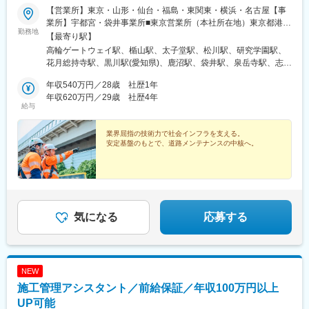
【営業所】東京・山形・仙台・福島・東関東・横浜・名古屋【事
業所】宇都宮・袋井事業所■東京営業所（本社所在地）東京都港区
勤務地
芝浦4-17-4日本ロードビル※本勤務地のみマイカー通勤できません
【最寄り駅】
■山形営業所 山形県山形市大字十文字大門1546 ■仙台営業所 宮
高輪ゲートウェイ駅、楯山駅、太子堂駅、松川駅、研究学園駅、
城県仙台市太白区郡山字原田5-1■福島営業所福島県福島市松川町
花月総持寺駅、黒川駅(愛知県)、鹿沼駅、袋井駅、泉岳寺駅、志賀
下川崎字佐久間38-1■東関東営業所 茨城県つくば市東光台5-11-3
本通駅
■横浜営業所 神奈川県横浜市鶴見区東寺尾6-18-33■名古屋営業所
年収540万円／28歳 社歴1年
愛知県名古屋市北区志賀南通2-34■宇都宮事業所 栃木県鹿沼市茂
年収620万円／29歳 社歴4年
給与
呂69-1■袋井事業所静岡県袋井市山科3588-1（袋井IC内）※マイカ
ー通勤OK※受動喫煙対策あり：オフィス内禁煙
業界屈指の技術力で社会インフラを支える。
安定基盤のもとで、道路メンテナンスの中核へ。
気になる
応募する
NEW
施工管理アシスタント／前給保証／年収100万円以上
UP可能