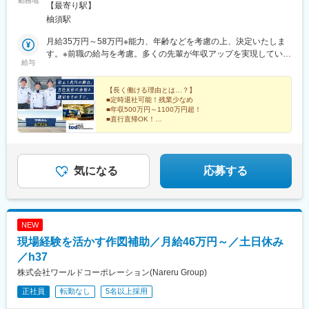
勤務地
駅、木ノ下駅、甚目寺駅、川越富洲原駅、春田駅、長泉なめり
店・改装プロジェクトへ出張の予定あり※受動喫煙対策：オフィス
【最寄り駅】
駅、古庄駅、芝川駅、富士岡駅、門出駅、関ケ原駅、千城台駅、
内禁煙
柚須駅
室蘭駅、上板橋駅、羽島市役所前駅、大和田駅(北海道)、阿佐ケ谷
駅、上永谷駅、雑色駅、六町駅、港町駅、鮫洲駅、日進駅(北海
月給35万円～58万円※能力、年齢などを考慮の上、決定いたしま
道)、丸亀駅、和田町駅、武蔵砂川駅、港南台駅、亀山駅(三重
す。※前職の給与を考慮。多くの先輩が年収アップを実現していま
給与
県)、勝川駅、中山駅(神奈川県)、ウッディタウン中央駅、聖蹟桜
す！★会社の成長を収入UPで実感！業績好調のため賞与増額を継
ケ丘駅、久里浜駅、倉見駅、海老名駅(相模線)、当麻寺駅、美乃坂
続中です！＼こんな風に年収が上がっていきます！／▼年収700
本駅、本郷台駅、玉川学園前駅、古淵駅、京成高砂駅、社家駅、
万円（2級施工管理技士保有者／月給45万円）▼年収800万円（1
【長く働ける理由とは…？】
■定時退社可能！残業少なめ
足立小台駅、前平公園駅、大森台駅、梶原駅、魚住駅、向日町
級施工管理技士保有者／月給50万円▼年収1100万円以上（部長）
■年収500万円～1100万円超！
駅、静岡駅、竹橋駅、横手駅、東村山駅、王子神谷駅、浅野駅、
■直行直帰OK！
木曽川駅、小牧駅、下麻生駅、園田駅、北池袋駅、野跡駅、大学
■有休＋リフレッシュ休暇10日間
前駅(滋賀県)、石山寺駅、黄檗駅(奈良線)、新井宿駅、芝浦ふ頭
■自社施工専任！余裕がある働き方を実現！
■西友など自社グループの店舗を手がけるやりがい
駅、宝塚駅、島氏永駅、北朝霞駅、徳島駅、大村駅(兵庫県)、三石
■転勤なし
駅、五十鈴ケ丘駅、関下有知駅、相模湖駅、木津駅(兵庫県)、東青
気になる
応募する
山駅(三重県)、桜田門駅、外苑前駅、神谷町駅、高尾駅(東京都)、
東京国際クルーズターミナル駅、虎ノ門駅、程久保駅、代々木八
幡駅、小平駅、立川駅、有楽町駅、福井駅(福井県)、明大前駅、両
国駅(都営線)、中野富士見町駅、高速神戸駅、越中島駅、小岩駅、
NEW
八坂駅、菊川駅(東京都)、下神明駅、椎名町駅、京急東神奈川駅、
久寿川駅、荒川一中前駅、武蔵小山駅、名古屋駅、塩釜口駅、中
現場経験を活かす作図補助／月給46万円～／土日休み
野新橋駅、日暮里駅(舎人ライナー)、本駒込駅、東長崎駅、東門前
／h37
駅、竹芝駅、若松河田駅、亀戸水神駅、東尾久三丁目駅、大塚駅
株式会社ワールドコーポレーション(Nareru Group)
(東京都)、宮前平駅、神楽坂駅、青物横丁駅、穴守稲荷駅、堀切
駅、茶屋ケ坂駅、末広町駅(東京都)、本郷駅(愛知県)、赤羽橋駅、
正社員
転勤なし
5名以上採用
江吉良駅、六郷土手駅、品川シーサイド駅、京急久里浜駅、熊野