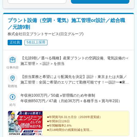
駅、Ｊヴィレッジ駅、折原駅、南四日市駅、近鉄名古屋駅、新井
駅(新潟県)、加古川駅、新大阪駅、博多駅、君津駅、木更津駅、町
田駅、西葛西駅、福島駅(福島県)、福生駅、千葉ニュータウン中央
駅、新横浜駅、京成大久保駅、高井戸駅、長野駅、名鉄名古屋
プラント設備（空調・電気）施工管理or設計／総合職
駅、八戸駅、青森駅、新青森駅、弘前駅、野辺地駅、五所川原
／元請9割
駅、本八戸駅、山形駅、米沢駅、北山形駅、さくらんぼ東根駅、
かみのやま温泉駅、仙台駅、泉中央駅、長町南駅、あおば通駅、
株式会社日立プラントサービス(日立グループ)
名取駅、北仙台駅、南仙台駅、勾当台公園駅、富沢駅、秋田駅、
正社員
5名以上採用
土崎駅、大曲駅(秋田県)、追分駅(秋田県)、郡山駅(福島県)、いわ
き駅、新白河駅、安積永盛駅、金谷川駅、盛岡駅、一ノ関駅、北
上駅、花巻駅、芝浦ふ頭駅、南砂町駅、木場駅(東京都)、渋谷駅、
【元請9割／選べる職種】産業プラントの空調設備、電気設備の＜
東池袋駅、北千住駅、東京駅、新橋駅、上野駅、綾瀬駅、横浜
施工管理＞＜設計＞を担当
駅、武蔵小杉駅、溝の口駅、藤沢本町駅、戸塚駅、海老名駅(相
仕事内容
鉄・小田急)、大船駅、中央林間駅、和光市駅、本川越駅、川口
【担当業務と希望により配属先を決定】設計：東京または大阪／
駅、蕨駅、さいたま新都心駅、西船橋駅、船橋駅、流山おおたか
施工管理：全国ご希望のエリアにて勤務可能です！━設計━■東京
の森駅、市川駅、海浜幕張駅、中野駅(東京都)、吉祥寺駅、五反田
勤務地
本社東京都台東区東上野2-16-1上野イーストタワー■関西支店大阪
駅、中目黒駅、大崎駅、日暮里駅(舎人ライナー)、恵比寿駅、セン
府大阪市中央区本町1-8-12 オーク堺筋本町ビル━施工管理━原
ター北駅、本厚木駅、相模大野駅、新百合ケ丘駅、高輪台駅、国
年収例1000万円／50歳 ※管理職のため年俸制
則、北海道～九州の下記エリア内の事業所・現場※初任地は以下都
分寺駅、立川駅、九段下駅、四ツ谷駅、自由が丘駅、春日駅(東京
年収例850万円／47歳（月給36万円＋各種手当＋賞与年2回）
道府県より希望を考慮します※各エリア内および近隣県への長期出
都)、下北沢駅、神田駅(東京都)、御茶ノ水駅、豊洲駅、新宿三丁
給与
張が生じる場合があります（平均工期1～2年／★休日の帰省支援
目駅、浅草駅、練馬駅、赤羽駅、六本木駅、水道橋駅、門前仲町
制度あり！）■北海道エリア■東北エリア（青森県・宮城県・山形
駅、日比谷駅、大和駅(神奈川県)、菊名駅、上大岡駅、あざみ野
■年間賞与6.31カ月分（2026年度実績）
県・岩手県・福島県） ■北関東・新潟エリア（茨城県・栃木県・
駅、小田原駅、武蔵溝ノ口駅、鶴見駅、元住吉駅、辻堂駅、平塚
■年間休日126日
■年間離職率2.6%
群馬県・新潟県） ■関東エリア（埼玉県・千葉県・東京都・神奈
駅、中山駅(神奈川県)、東戸塚駅、茅ケ崎駅、たまプラーザ駅、み
■月18時間分の残業削減を実現
川県・山梨県） ■中部エリア（静岡県・愛知県・岐阜県） ■関西エ
なとみらい駅、二俣川駅、金沢八景駅(京急線)、鴨居駅、東神奈川
■日立グループの福利厚生充実