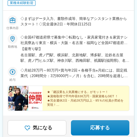
布田駅、半蔵門駅、日本橋駅(東京都)、溜池山王駅、新宿御苑前
業種未経験歓迎
駅、新高島駅、京急川崎駅、逸見駅、北鉄金沢駅、福井駅(福井
県)、名鉄岐阜駅、新浜松駅、新静岡駅、名古屋駅、新豊田駅、名
鉄一宮駅、新豊橋駅、岡崎公園前駅、上栄町駅、九条駅(京都府)、
◇まずはデータ入力、書類作成等、簡単なアシスタント業務から
大阪梅田駅(阪神線)、大小路駅、東花園駅、宮之阪駅、蛸地蔵駅、
スタート！◇完全週休2日・年間休日125日
仕事内容
ハーバーランド駅、山陽姫路駅、さくら夙川駅、伊丹駅(阪急線)、
八木西口駅、生駒駅、香芝駅、田中口駅、岡山駅前駅、倉敷市
◇全国47都道府県で募集中◇転勤なし・家具家電付き＆家賃ナシ
駅、眉山ロープウェイ山麓駅、高松築港駅、後免町駅(軌道線)、西
社員寮あり東京・横浜・大阪・名古屋・福岡など全国47都道府県
鉄福岡駅、熊本駅前駅、鹿児島駅前駅、東別院駅、大曽根駅、道
勤務地
の【希望のエリア】に配属いたします！◎マイカー通勤OK！直行
【最寄り駅】
後温泉駅、嵯峨嵐山駅、嵐電嵯峨駅、市立体育館前駅、広電宮島
直帰も可能です◎U・Iターン歓迎！家具家電付き＆家賃ナシの社
名古屋駅、虎ノ門駅、横浜駅、北新地駅、博多駅、近鉄名古屋
口駅、高知駅前駅、後免中町駅、伊勢市駅、新岩国駅、高見橋
員寮を完備
駅、虎ノ門ヒルズ駅、神奈川駅、西梅田駅、祇園駅(福岡県)、名鉄
駅、三島広小路駅、ハウステンボス駅、五島町駅、西松本駅、中
名古屋駅、霞ケ関駅(東京都)、反町駅、大阪梅田駅(阪神線)、櫛田
浜駅、電鉄出雲市駅、池谷駅、東武日光駅、インテック本社前
◇月給28万円～80万円+賞与年2回＋各種手当※月給には、固定残
神社前駅
駅、祇園駅(福岡県)、九州鉄道記念館駅、三宮駅(神戸市営)、三宮
業代（20時間分：3万8000円～／月）を含む。20時間を超過した
駅(神戸新交通)、南新宿駅、堺筋本町駅、北１２条駅、市役所前駅
給与
場合は別途残業代を支給施工管理の資格保持者は月給UP！
(北海道)、仙台駅、栄町駅(千葉県)、京成船橋駅、四ツ谷駅、八丁
――――――――――――――――◎1級施工管理技士 L月給38万
堀駅(東京都)、赤坂見附駅、東新宿駅、高島町駅、汐入駅、富山駅
円～80万円※固定残業代（20時間分：5.2万円～／月）を含む※超
★「建設業を人気業種にする」がモットー！
北駅、七ツ屋駅、福井城址大名町駅、第一通り駅、日吉町駅、名
★資格取得で平均年収636万円・国家資格もGET ！
過分は別途支給◎2級施工管理技士 L月給32万円～80万円※固定残
鉄名古屋駅、西一宮駅、駅前駅、島ノ関駅、東寺駅、大阪駅、花
★完全週休2日・月給28万円以上・95％の社員が昇給を
業代（20時間分：4.4万円～／月）を含む※超過分は別途支給※経
実現！
田口駅、高速神戸駅、香櫨園駅、宝山寺駅、西川緑道公園駅、猿
験・年齢・エリアを考慮の上、決定いたします≪年収例≫年収
★1週間の入社時研修でたくさんの同期とキャリアスタ
猴橋町駅、後免東町駅、天神駅、二本木口駅、桜島桟橋通駅、南
ート！
500万円（Aさん20代）年収700万円（Bさん30代）年収860万円
町駅、水前寺駅、後免西町駅、鹿児島中央駅
★髪型・服装自由！副業もOK！
（Cさん40代）★130種類の資格手当あり★毎月の資格手当はもち
ろん、取得時にお祝い金も支給中！受験料は会社が負担していま
気になる
応募する
すので、給与を上げたい方はぜひチャレンジしてください！年収
1000万円プレイヤーも、夢じゃない！