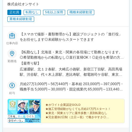
株式会社オンサイト
正社員
転勤なし
5名以上採用
職種未経験歓迎
業種未経験歓迎
【スマホで撮影・書類整理から】建設プロジェクトの「進行役」
をお任せします◎未経験からスタートできます
仕事内容
【転勤なし】北海道・東北・関東の各現場にて勤務となります。
◎希望勤務地からの転勤なし◎直行直帰OK！◎赴任を希望の方に
勤務地
は、会社負担で家具家電付きの社員寮をご用意いたします！※別途
【最寄り駅】
赴任手当（1～7万円あり）▼具体的な配属エリア【北海道・東北
広瀬通駅、北１２条駅、大崎広小路駅、新宿三丁目駅、高田馬場
エリア】北海道・青森県・岩手県・秋田県・宮城県・山形県・福
駅、渋谷駅、代々木上原駅、恵比寿駅、都電雑司ケ谷駅、東京
島県【関東エリア】栃木県・群馬県・埼玉県・東京都・千葉県・
駅、末広町駅(東京都)、高輪台駅、汐留駅、大門駅(東京都)、三田
神奈川県あなたの希望を考慮した現場へアサインします。「転職
月給27万3,000円～56万440円・基本給 203,000円～397,000円・
駅(東京都)、北千住駅、綾瀬駅、上野御徒町駅、大手町駅(東京
するなら地元がいい！」という意見も取り入れるので、思い入れ
職務手当 5,000円～30,000円・固定残業代 65,000円～133,440円
都)、有楽町駅、神保町駅、大崎駅、目黒駅、五反田駅、立川北
給与
のある場所で施工管理としてのスタートダッシュを切ることが可
（40時間分）＊残業の有無に関わらず、残業手当は40時間分を固
駅、中野駅(東京都)、町田駅、蒲田駅、井の頭公園駅、東銀座駅、
能。ぜひあなたのご希望をお聞かせください！
定で支給し、規定以上は別途全額支給します＊前職での給与、ご
日暮里駅(舎人ライナー)、豊洲駅、国分寺駅、押上駅、あおば通
経験や資格・スキルによって給与額を決定します＊ご経験によっ
★ホワイト企業認定GOLD
駅、勾当台公園駅、北四番丁駅、北仙台駅、旭ケ丘駅(宮城県)、青
★施工管理経験がなくても月給27万円スタート！
ては月給80万円以上でお迎えする場合もございます＜年収例＞
葉通一番町駅、五橋駅、青葉山駅、愛子駅、陸前落合駅、国際セ
★東北・関東エリアに案件多数！原則転勤なし
420万円／入社2年目・月給30万円+手当+賞与（27歳）500万円／
ンター駅(宮城県)、東照宮駅、国見駅(宮城県)、泉中央駅、八乙女
★完全週休2日制（土日＋祝）で働きやすさ◎
入社5年目・月給35万円+手当+賞与（34歳）700万円／入社13年
★賞与年2回支給！頑張りを正当に評価
駅、黒松駅(宮城県)、長町南駅、南仙台駅、陸前白沢駅、富沢駅、
★資格取得支援制度あり！その道のプロを目指せる
目・月給51万円+手当+賞与（48歳）
八木山動物公園駅、太子堂駅、小鶴新田駅、宮城野原駅、中野栄