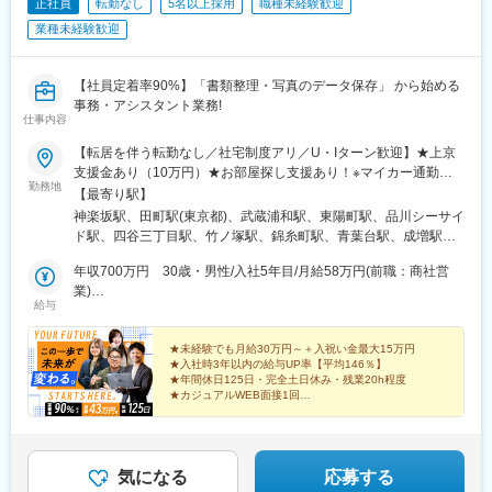
正社員
転勤なし
5名以上採用
職種未経験歓迎
業種未経験歓迎
【社員定着率90%】「書類整理・写真のデータ保存」 から始める
事務・アシスタント業務!
仕事内容
【転居を伴う転勤なし／社宅制度アリ／U・Iターン歓迎】★上京
支援金あり（10万円）★お部屋探し支援あり！※マイカー通勤相
勤務地
談可※経験に応じてリモートワーク相談可（フルリモート実績あ
【最寄り駅】
り）【募集中エリア】ご希望のエリアをお聞かせください！東
神楽坂駅、田町駅(東京都)、武蔵浦和駅、東陽町駅、品川シーサイ
北：宮城、福島、山形、青森、秋田、岩手関東：東京、神奈川、
ド駅、四谷三丁目駅、竹ノ塚駅、錦糸町駅、青葉台駅、成増駅、
埼玉、千葉、群馬、栃木、茨城北陸・甲信越：富山、石川、福
飯田橋駅、原宿駅、新宿駅、代々木駅、王子駅、勝どき駅、巣鴨
井、新潟、山梨、長野東海：愛知、岐阜、静岡関西：大阪、兵
年収700万円 30歳・男性/入社5年目/月給58万円(前職：商社営
駅、三越前駅、松戸駅、日本橋駅(東京都)、蒲田駅、勝田駅、江曽
庫、京都、奈良、和歌山、滋賀、三重中国：広島、岡山、鳥取、
業)
島駅、千駄ケ谷駅、両国駅、柏駅、武蔵五日市駅、空港第２ビル
給与
島根、山口四国：徳島、香川、愛媛、高知九州：大分、長崎、宮
年収520万円 26歳・女性/入社3年目/月給43万円(前職：介護職)
駅(鉄道)、武蔵小山駅、多摩センター駅、浜松町駅、元町・中華街
崎、鹿児島、佐賀、福岡、熊本【本社】東京都新宿区中里町29-3
駅、八王子駅、葛西臨海公園駅、有楽町駅、蔵前駅、押上駅、武
菱秀神楽坂ビル 1F【本社アクセス】・東京メトロ東西線「神楽坂
★未経験でも月給30万円～＋入祝い金最大15万円
蔵境駅、小山駅、秋葉原駅、八潮駅、大塚駅(東京都)、大鳥居駅、
★入社時3年以内の給与UP率【平均146％】
駅」2番出口より徒歩5分・東京メトロ有楽町線「江戸川橋駅」2
下総橘駅、獨協大学前駅、大阪阿部野橋駅、大宮駅(埼玉県)、千葉
★年間休日125日・完全土日休み・残業20h程度
番出口より徒歩7分【プロジェクト事例】・六本木ヒルズの外壁改
駅、五井駅、淵野辺駅、鷺沼駅、関内駅、八景島駅、馬車道駅、
★カジュアルWEB面接1回
修工事（六本木駅）・新宿駅の再開発工事（新宿駅）・有名ショ
★社宅制度
京王よみうりランド駅、京急川崎駅、川崎駅、中浦和駅、橋本駅
ップの内装入れ替え工事（銀座駅）・麻布台ヒルズ内オフィス内
(神奈川県)、新津田沼駅、白楽駅、荻窪駅、前橋駅、築地駅、神保
装新築工事（麻布台駅）・高層マンションの新築工事（横浜市）
町駅、北野駅(東京都)、権堂駅、香西駅、本町駅、植田駅(福島
県)、富岡駅、笹川駅、刈羽駅、川崎大師駅、大川駅、鹿島神宮
気になる
応募する