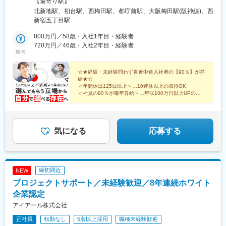
灘駅、宇和島駅、道後公園駅、石岡駅、東岡山駅、西大寺駅、北
【最寄り駅】
屋駅、今福鶴見駅、安立町駅、出戸駅、中崎町駅、谷町四丁目
秋田、宮城、山形、福島■関東：茨城、栃木、群馬、埼玉、千葉、
長瀬駅、水沢駅、平泉駅、北上駅、岐阜羽島駅、高山駅、大垣
北新地駅、初台駅、西梅田駅、都庁前駅、大阪梅田駅(阪神線)、西
駅、今川駅(大阪府)、摂津本山駅、湊川駅、高速長田駅、南公園
東京、神奈川■甲信越：山梨、長野、新潟■北陸：富山、石川、福
駅、南宮崎駅、日向住吉駅、油津駅、南仙台駅、多賀城駅、トロ
新宿五丁目駅
駅、舟入幸町駅、広島駅、大濠公園駅、七隈駅、交通局前駅(熊本
井■東海：愛知、岐阜、三重、静岡■関西：大阪、京都、兵庫、奈
ッコ嵯峨駅、嵐山駅(京福線)、阿蘇駅、水前寺公園駅、長野原草津
県)、二重橋前駅、銀座駅、六本木一丁目駅、新宿御苑前駅、後楽
良、滋賀、和歌山■中国：鳥取、岡山、広島、山口、島根■四国：
800万円／58歳・入社1年目・経験者
口駅、新前橋駅、三原駅、宮島口駅、尾道駅、宇多津駅、坂出
園駅、住吉駅(東京都)、大崎広小路駅、祐天寺駅、蒲田駅、池ノ上
徳島、香川、愛媛、高知■九州：福岡、佐賀、長崎、熊本、大分、
720万円／46歳・入社2年目・経験者
駅、多度津駅、高知橋駅、須崎駅、後免駅、新鳥栖駅、伊万里
駅、西日暮里駅、下板橋駅、豊島園駅(西武線)、泊駅(三重県)、高
給与
宮崎、鹿児島【本社】大阪府大阪市北区梅田1丁目3-1 大阪駅前第
駅、武雄温泉駅、浦和駅、熊谷駅、志茂駅、宇治山田駅、播磨
知駅前駅、後免西町駅、昭和町通駅、広瀬通駅、大通駅、芝公園
1ビル 5F【東京支店】東京都新宿区西新宿3丁目8-4 BABAビル 8F
駅、面白山高原駅、伊勢中川駅、かみのやま温泉駅、新庄駅、新
駅、新高島駅、国際センター駅、神戸三宮駅(阪神)、銀山町駅、加
☆★経験・未経験問わず直近中途入社者の【90％】が昇
下関駅、清流新岩国駅、新山口駅、富士急ハイランド駅、石和温
茂宮駅、西横浜駅、八事日赤駅、桃山御陵前駅、野田駅(阪神線)、
給★☆
泉駅、小淵沢駅、守山駅、彦根駅、米原駅、川内駅(鹿児島県)、指
四天王寺前夕陽ケ丘駅、大国町駅、森小路駅、昭和町駅(大阪府)、
＜年間休日125日以上＞…10連休以上の取得OK
宿駅、鹿児島中央駅前駅、森岳駅、角館駅、東能代駅、燕三条
＜社員の90％が毎年昇給＞…年収100万円以上UPの実
花園町駅、細井川駅、梅田駅(地下鉄)、針中野駅、長田駅(神戸市
駅、村上駅(新潟県)、ガーラ湯沢駅、新横浜駅、大船駅、小田原
績あり
営)、市民広場駅、舟入本町駅、家庭裁判所前駅、味噌天神前駅、
＜住宅補助制度＞…家具家電付きの社宅利用OK＆最大
駅、鰺ケ沢駅、新青森駅、本八戸駅、三島駅、沼津駅、熱海駅、
京橋駅(東京都)、銀座一丁目駅、麻布十番駅、東新宿駅、飯田橋
全額支給
加賀温泉駅、東金沢駅、小松駅、賀来駅、由布院駅、南風崎駅、
駅、五反田駅、下北沢駅、西日暮里駅(舎人ライナー)、板橋区役所
長崎駅前駅、塩尻駅、松本駅、権堂駅、米子空港駅(鉄道)、境港
気になる
応募する
前駅、練馬駅、後免東町駅、赤迫駅
駅、米子駅、出雲市駅、出雲大社前駅、大津町駅、鴨島駅、二軒
屋駅、阿波大谷駅、東武ワールドスクウェア駅、日光駅、間藤
駅、大和八木駅、大和西大寺駅、近鉄奈良駅、鐘釣駅、欅平駅、
オークスカナルパークホテル富山前、芦原温泉駅、九頭竜湖駅、
締切間近
NEW
敦賀駅、太宰府駅、博多駅、門司港駅、泉駅(常磐線)、会津若松
プロジェクトサポート／未経験歓迎／8年連続ホワイト
駅、新白河駅、三ノ宮駅、西明石駅、小樽駅、新千歳空港駅(鉄
道)、新函館北斗駅、貴志駅、白浜駅、和歌山市駅、海浜幕張駅、
企業認定
北参道駅、広瀬通駅、なにわ橋駅、さっぽろ駅、函館駅前駅、弘
アイアール株式会社
前東高前駅、曽根田駅、工機前駅、足利市駅、中央前橋駅、西桐
生駅、本川越駅、京成千葉駅、船橋駅、市川駅、京王八王子駅、
正社員
転勤なし
5名以上採用
職種未経験歓迎