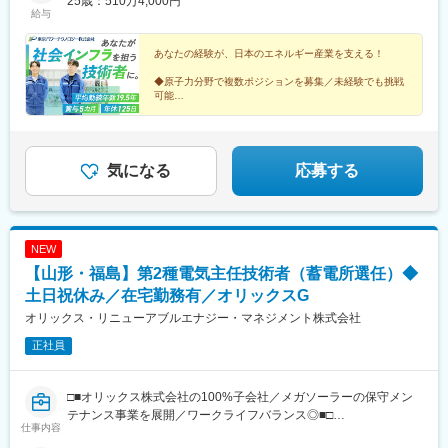
☆受動喫煙対策：あり（オフィス内禁煙）
25歳：510万4,000円
働きやすい職場環境が整っています。従業員の要望には社長が直
給与
接耳を傾けてくれます。例えば、「水が冷たい」という意見を受
けて、水道から温水が出るように交渉し、実際に設備を変更した
あなたの経験が、日本のエネルギー産業を支える！
り、夏の暑さ対策としてスポットクーラーを導入したり、ヘルメ
ットをリニューアルしたりするなど、現場の声をもとに環境改善
◆原子力分野で複数ポジションを募集／未経験でも挑戦
を行っています。
可能
・従業員同士や社長も交えてみんなでゴルフに行くほか、新年会
◆住宅支援・独身寮など生活面のサポートが充実
◆年間最大15万円のカフェテリアプランあり
などのイベントもあり、仲の良いアットホームな雰囲気がありま
◆平均勤続年数：19.5年
す。
気になる
応募する
変更の範囲：会社の定める業務
NEW
【山形・福島】第2種電気主任技術者（蓄電所選任）◆
土日祝休み／在宅勤務有／オリックスG
オリックス・リニューアブルエナジー・マネジメント株式会社
正社員
□■オリックス株式会社の100%子会社／メガソーラーの保守メン
テナンス事業を展開／ワークライフバランス◎■□
仕事内容