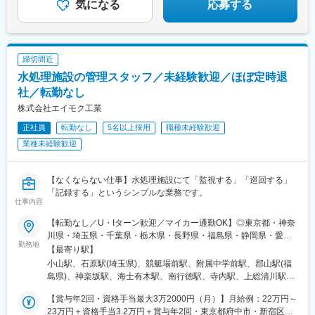
とができます。
気になる
応募する
締切間近
水処理施設の管理スタッフ／未経験歓迎／ほぼ定時退
社／転勤なし
株式会社エイモク工業
正社員
転勤なし
5名以上採用
職種未経験歓迎
業種未経験歓迎
【なくならない仕事】水処理施設にて「監視する」「巡回する」
「記録する」というシンプルな業務です。
仕事内容
【転勤なし／U・Iターン歓迎／マイカー通勤OK】◎東京都・神奈
川県・埼玉県・千葉県・栃木県・長野県・福島県・静岡県・愛知
勤務地
県のいずれかの水処理施設へ配属となります。◎配属先は希望を
【最寄り駅】
考慮の上、決定致します。■東京都｜府中市・新宿区■神奈川県｜
小山駅、石原駅(埼玉県)、競艇場前駅、附属中学前駅、郡山駅(福
藤沢市・伊勢原市・川崎市■埼玉県｜熊谷市・羽生市・深谷市・大
島県)、神楽坂駅、海士有木駅、南行徳駅、寺内駅、上総清川駅、
里郡寄居町・戸田市■千葉県｜市川市・木更津市・印西市・習志野
木更津駅、印西牧の原駅、南羽生駅、深谷駅、ふかや花園駅、北
市・佐倉市・松戸市・柏市・千葉市・市原市■栃木県｜小山市・真
【賞与年2回・資格手当最大3万2000円（月）】月給例：22万円～
戸田駅、思川駅、幕張豊砂駅、佐倉駅、松飛台駅、柏駅、新鹿沼
岡市・鹿沼市■長野県｜長野市■福島県｜郡山市■静岡県｜静岡
23万円＋資格手当3.2万円＋賞与年2回・東京都府中市・新宿区月
駅、北鹿沼駅、真岡駅、検見川浜駅、清水駅(静岡県)、新清水駅、