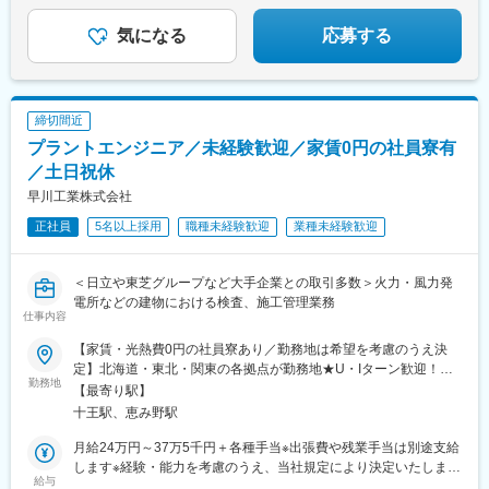
袖ヶ浦工場＞■試用期間中月給28万円■試用期間終了後月給28万
1000円※いずれも月給に固定残業代2万円（月10時間分）＋一律技
気になる
応募する
能手当5万円＋一律地域手当4万円含む※いずれも固定残業代は残
業の有無に関わらず支給／超過分は別途支給
締切間近
プラントエンジニア／未経験歓迎／家賃0円の社員寮有
／土日祝休
早川工業株式会社
正社員
5名以上採用
職種未経験歓迎
業種未経験歓迎
＜日立や東芝グループなど大手企業との取引多数＞火力・風力発
電所などの建物における検査、施工管理業務
仕事内容
【家賃・光熱費0円の社員寮あり／勤務地は希望を考慮のうえ決
定】北海道・東北・関東の各拠点が勤務地★U・Iターン歓迎！★
勤務地
直行直帰可＜勤務地エリア＞（※顧客先）北海道・青森・秋田・岩
【最寄り駅】
手・宮城・山形・福島・茨城・新潟・千葉・東京・神奈川・埼
十王駅、恵み野駅
玉・群馬＜担当案件により出張も！＞（※出張手当あり）■短期期
間：1カ月～3カ月■中期期間：6カ月～1年■長期期間：1年以上★
月給24万円～37万5千円＋各種手当※出張費や残業手当は別途支給
出張先では家具・家電付きウィークリーマンションをご用意。社
します※経験・能力を考慮のうえ、当社規定により決定いたします
給与
員の家賃・光熱費の負担は0円です。各々その土地のグルメや自然
＜月収例＞■月収25万円（各種手当含む）／未経験入社2年目／27