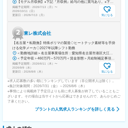
【モデル月収例】※下記『月収例』給与の他に賞与あり。※下記『月収例』には、公的資格・家族・役職手当を含む。＜班長クラス＞月収例：434,800円＋通勤手当、深夜業手当、残業代等⇒年齢30代後半／資格（2級ボイラー技士、第2種電気工事士）保有／配偶者、お子様（2名）扶養の場合＜所長クラス＞月収例：617,200円＋通勤手当、深夜業手当、残業代等⇒年齢40代後半／資格（2級ボイラー技士、第2種電気工事士）保有／配偶者、お子様（2名）扶養の場合【月給】月給246,050円～378,000円※残業代は全額支給します。
掲載予定期間：
2026/7/13（月）
〜
2026/10/11（日）
気になる
更新日：
2026/7/13（月）
東レ株式会社
【名古屋＊転勤無】特殊ポリマの製造◇ヒートテック素材等を手掛
ける化学メーカ◇2027年以降シフト勤務
＜勤務地詳細＞名古屋事業場住所：愛知県名古屋市港区大江町9-1 勤務地最寄駅：名鉄築港線／東名古屋港駅受動喫煙対策：屋内喫煙可能場所あり変更の範囲：会社の定める事業所（リモートワーク含む）
＜予定年収＞460万円～570万円＜賃金形態＞月給制補足事項なし＜賃金内訳＞月額（基本給）：216,000円～303,000円＜月給＞216,000円～303,000円＜昇給有無＞有＜残業手当＞有＜給与補足＞※想定年収は諸手当込みの金額です。※残業代別途支給※給与詳細は同社規定により決定します。■昇給：年1回（4月）■賞与：年2回（6月、12月）※従事した場合のみ支払われる手当交代手当：25,000円深夜業手当：28,460円休日出勤手当：16,204円賃金はあくまでも目安の金額であり、選考を通じて上下する可能性があります。月給(月額)は固定手当を含めた表記です。
掲載予定期間：
2026/6/11（木）
〜
2026/9/9（水）
気になる
更新日：
2026/8/6（木）
※求人応募数の多い順にランキングしています（非公開求人は除く）。
※集計対象期間：2026/7/31（金）～2026/8/6（木）
※事情により掲載終了予定日よりも前に求人募集が終了していることもご
ざいます。その場合は当サイトから応募はできませんので、あらかじめご
了承ください。
プラント
の人気求人ランキングを詳しく見る