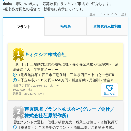
dodaに掲載中の求人を、応募数順にランキング形式でご紹介します。
※応募数が同数の場合は、新着順に表示しています。
更新日：
2026/8/7（金）
福島県
資格取得支援制度
プラント
キオクシア株式会社
【四日市】工場動力設備の運転管理・保守保全業務※未経験可※｜業
績好調／大手半導体メーカー
＜勤務地詳細＞四日市工場住所：三重県四日市市山之一色町800番地 勤務地最寄駅：近鉄線／富田駅受動喫煙対策：屋内全面禁煙変更の範囲：会社の定める事業所（リモートワーク含む）
＜予定年収＞519万円～650万円＜賃金形態＞月給制＜賃金内訳＞月額（基本給）：282,800円～320,000円＜月給＞282,800円～320,000円＜昇給有無＞有＜残業手当＞有＜給与補足＞■上記金額は21歳（独身のモデル賃金）です。経験・能力を考慮し決定されます。■昇給年1回、賞与年2回（7月、12月）賃金はあくまでも目安の金額であり、選考を通じて上下する可能性があります。月給(月額)は固定手当を含めた表記です。
掲載予定期間：
2026/6/11（木）
〜
2026/9/9（水）
気になる
更新日：
2026/7/8（水）
荏原環境プラント株式会社(グループ会社／
株式会社荏原製作所)
環境プラントの運転・管理／研修充実・残業ほぼ無し・資格取得可
【車通勤可】全国各地のプラント・清掃工場／ご希望を考慮します！※受動喫煙対策：あり＜北海道・東北＞北海道／青森県／秋田県／岩手県／山形県／福島県＜関東＞東京都／神奈川県／千葉県／群馬県／埼玉県／栃木県／山梨県＜東海＞愛知県／静岡県／三重県／岐阜県＜北信越＞新潟県／長野県／石川県／福井県＜関西＞滋賀県／京都府／大阪府／和歌山県＜中国・四国＞岡山県／山口県／香川県／愛媛県／高知県／徳島県＜九州・沖縄＞佐賀県／沖縄県