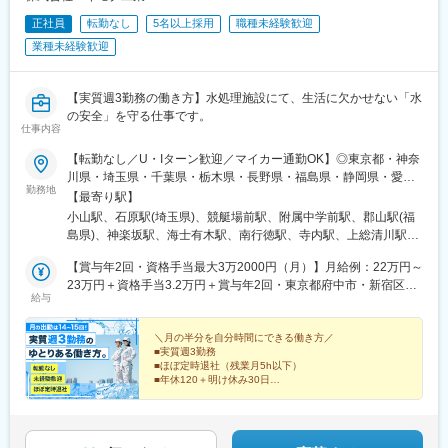
正社員
転勤なし
5名以上採用
職種未経験歓迎
業種未経験歓迎
【実質週3勤務の働き方】水処理施設にて、生活に欠かせない「水
の安全」を守る仕事です。
仕事内容
【転勤なし／U・Iターン歓迎／マイカー通勤OK】◎東京都・神奈
川県・埼玉県・千葉県・栃木県・長野県・福島県・静岡県・愛知
勤務地
県のいずれかの水処理施設へ配属となります。◎配属先は希望を
【最寄り駅】
考慮の上、決定致します。■東京都｜府中市・新宿区■神奈川県｜
小山駅、石原駅(埼玉県)、競艇場前駅、附属中学前駅、郡山駅(福
藤沢市・伊勢原市・川崎市■埼玉県｜熊谷市・羽生市・深谷市・大
島県)、神楽坂駅、海士有木駅、南行徳駅、寺内駅、上総清川駅、
里郡寄居町・戸田市■千葉県｜市川市・木更津市・印西市・習志野
木更津駅、印西牧の原駅、南羽生駅、深谷駅、ふかや花園駅、北
市・佐倉市・松戸市・柏市・千葉市・市原市■栃木県｜小山市・真
【賞与年2回・資格手当最大3万2000円（月）】月給例：22万円～
戸田駅、思川駅、幕張豊砂駅、佐倉駅、松飛台駅、柏駅、新鹿沼
岡市・鹿沼市■長野県｜長野市■福島県｜郡山市■静岡県｜静岡
23万円＋資格手当3.2万円＋賞与年2回・東京都府中市・新宿区月
駅、北鹿沼駅、真岡駅、検見川浜駅、清水駅(静岡県)、新清水駅、
給与
市・富士市・伊東市■愛知県｜蒲郡市・半田市・春日井市受動喫煙
給23万円～（一律手当含む）＋賞与年2回※スキル・経験を考慮の
岳南富士岡駅、新富士駅(静岡県)、吉原本町駅、富士川駅、入山瀬
対策：屋内禁煙
上、決定致します。※残業代は別途支給致します。・埼玉県熊谷
駅、伊東駅、藤沢本町駅、伊勢原駅、新川崎駅、東成岩駅、天竜
市・羽生市・深谷市・大里郡寄居町月給22万5,000円～（一律手
＼月の半分を自分時間にできる働き方／
川駅、永和駅、島氏永駅、江戸川橋駅、牛込神楽坂駅
■実質週3勤務
当含む）＋賞与年2回※スキル・経験を考慮の上、決定致します。
■ほぼ定時退社（残業月5h以下）
※残業代は別途支給致します。・上記以外月給22万円～（一律手
■年休120＋明け休み30日
当含む）＋賞与年2回※スキル・経験を考慮の上、決定致します。
■全国勤務地有
※残業代は別途支給致します。
人々の暮らしに欠かせない「水」の安全を守る仕事だか
ら、景気に左右されにくく、腰を据えて長く活躍するこ