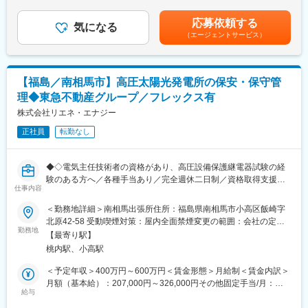
■業務詳細：
268,000円～366,000円＜昇給有無＞有＜残業手当＞有＜給与補足
に提供しております。また、富士フイルム和光純薬工業ブランド
・建築工事現場の工程・品質・安全・原価各管理
＞※固定残業時間を超える労働を行った場合は手当を追加支給賞与
の試薬の製造も行っております。
応募依頼する
・施工計画作成や進捗管理、協力業者との打合せ・調整、資材調
気になる
あり（前年度実績 あり） 年3 回（前年度実績）賞与金額 ～
◎医薬品や半導体材料等の製造受諾への増加などの追い風もあ
（エージェントサービス）
達・発注業務
600,000 円（前年度実績）賃金はあくまでも目安の金額であり、
り、2022年4月に4つの新工場を稼働開始しており事業拡大中で
・現場の安全衛生管理や品質確保、作業員への指示や指導
選考を通じて上下する可能性があります。月給(月額)は固定手当を
す。
・施工計画書や報告書などの書類作成、行政や取引先との打合せ
含めた表記です。
対応
変更の範囲：当社業務全般
【福島／南相馬市】高圧太陽光発電所の保安・保守管
・工事竣工後の検査や引渡し業務
理◆東急不動産グループ／フレックス有
■対応案件：公共施設、民間ビル、住宅等、地域社会に貢献する多
株式会社リエネ・エナジー
様な建築工事
正社員
転勤なし
■組織構成：建築施工管理は9名（男性8名、女性1名）が対応して
います。
◆◇電気主任技術者の資格があり、高圧設備保護継電器試験の経
験のある方へ／各種手当あり／完全週休二日制／資格取得支援制
■業務の魅力：表彰実績が多く、安定した受注基盤。資格手当や退
仕事内容
度充実◆◇
職金制度など福利厚生も充実し、働きながらキャリア形成が可能
＜勤務地詳細＞南相馬出張所住所：福島県南相馬市小高区飯崎字
です。
■業務内容：
北原42-58 受動喫煙対策：屋内全面禁煙変更の範囲：会社の定め
高圧太陽光発電所の保安業務従事者として、保安・保守管理（O
勤務地
る事業所
■教育体制：資格取得支援や先輩社員によるサポートなどがござい
【最寄り駅】
＆M）業務をご担当いただきます。
ます。
桃内駅、小高駅
当社では理論から実務まで教育（特高の年次点検も含む）いたし
ます。
＜予定年収＞400万円～600万円＜賃金形態＞月給制＜賃金内訳＞
■就業環境：年間休日127日、土日祝休み。残業は月平均12時間程
真の現場実務を身につけたい方をお待ちしています。
月額（基本給）：207,000円～326,000円その他固定手当/月：
度、ワークライフバランスも取りやすいです◎
給与
29,000円固定残業手当/月：50,000円～74,000円（固定残業時間
■業務詳細：