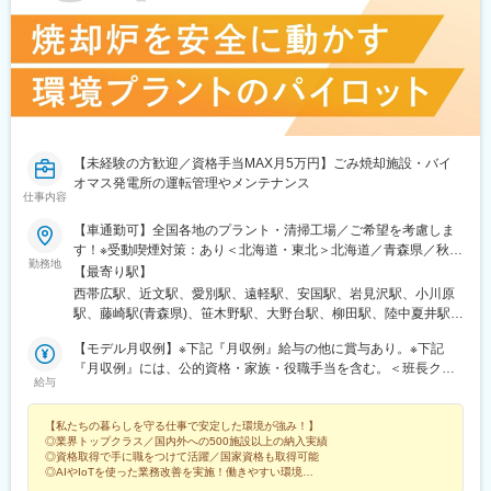
【未経験の方歓迎／資格手当MAX月5万円】ごみ焼却施設・バイ
オマス発電所の運転管理やメンテナンス
仕事内容
【車通勤可】全国各地のプラント・清掃工場／ご希望を考慮しま
す！※受動喫煙対策：あり＜北海道・東北＞北海道／青森県／秋田
勤務地
県／岩手県／山形県／福島県＜関東＞東京都／神奈川県／千葉県
【最寄り駅】
／群馬県／埼玉県／栃木県／山梨県＜東海＞愛知県／静岡県／三
西帯広駅、近文駅、愛別駅、遠軽駅、安国駅、岩見沢駅、小川原
重県／岐阜県＜北信越＞新潟県／長野県／石川県／福井県＜関西
駅、藤崎駅(青森県)、笹木野駅、大野台駅、柳田駅、陸中夏井駅、
＞滋賀県／京都府／大阪府／和歌山県＜中国・四国＞岡山県／山
東酒田駅、小山駅、新伊勢崎駅、祖母島駅、南鳩ケ谷駅、東鷲宮
口県／香川県／愛媛県／高知県／徳島県＜九州・沖縄＞佐賀県／
【モデル月収例】※下記『月収例』給与の他に賞与あり。※下記
駅、新座駅、狭山ケ丘駅、北戸田駅、上総三又駅、南酒々井駅、
沖縄県
『月収例』には、公的資格・家族・役職手当を含む。＜班長クラ
柏たなか駅、初石駅、小室駅、東京ディズニーシー・ステーショ
給与
ス＞月収例：434,800円＋通勤手当、深夜業手当、残業代等⇒年
ン駅、東伏見駅、竹ノ塚駅、代官山駅、東中神駅、宮山駅、藤沢
齢30代後半／資格（2級ボイラー技士、第2種電気工事士）保有／
本町駅、善行駅、湘南台駅、百合ケ丘駅、海老名駅(相模線)、笹子
【私たちの暮らしを守る仕事で安定した環境が強み！】
配偶者、お子様（2名）扶養の場合＜所長クラス＞月収例：
駅、寿駅、米津駅、野田新町駅、羽黒駅(愛知県)、山崎駅(愛知
◎業界トップクラス／国内外への500施設以上の納入実績
617,200円＋通勤手当、深夜業手当、残業代等⇒年齢40代後半／
県)、形原駅、尾張森岡駅、アスモ前駅、修善寺駅、三島駅、久居
◎資格取得で手に職をつけて活躍／国家資格も取得可能
資格（2級ボイラー技士、第2種電気工事士）保有／配偶者、お子
駅、穴太駅(三重県)、明野駅、高山駅、松森駅、蘇原駅、猿和田
◎AIやIoTを使った業務改善を実施！働きやすい環境
様（2名）扶養の場合【月給】月給246,050円～378,000円※残業代
◎研修あり／面接1回／手当充実 など