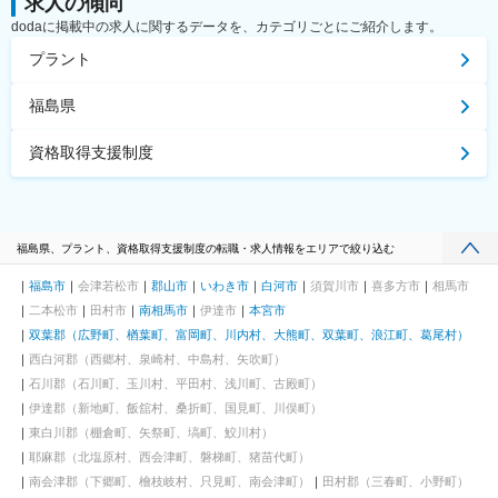
求人の傾向
dodaに掲載中の求人に関するデータを、カテゴリごとにご紹介します。
プラント
福島県
資格取得支援制度
福島県、プラント、資格取得支援制度の転職・求人情報をエリアで絞り込む
福島市
会津若松市
郡山市
いわき市
白河市
須賀川市
喜多方市
相馬市
二本松市
田村市
南相馬市
伊達市
本宮市
双葉郡（広野町、楢葉町、富岡町、川内村、大熊町、双葉町、浪江町、葛尾村）
西白河郡（西郷村、泉崎村、中島村、矢吹町）
石川郡（石川町、玉川村、平田村、浅川町、古殿町）
伊達郡（新地町、飯舘村、桑折町、国見町、川俣町）
東白川郡（棚倉町、矢祭町、塙町、鮫川村）
耶麻郡（北塩原村、西会津町、磐梯町、猪苗代町）
南会津郡（下郷町、檜枝岐村、只見町、南会津町）
田村郡（三春町、小野町）