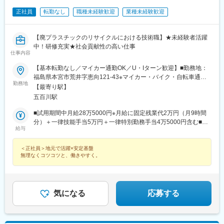
正社員
転勤なし
職種未経験歓迎
業種未経験歓迎
【廃プラスチックのリサイクルにおける技術職】★未経験者活躍
中！研修充実★社会貢献性の高い仕事
仕事内容
【基本転勤なし／マイカー通勤OK／U・Iターン歓迎】■勤務地：
福島県本宮市荒井字恵向121-43※マイカー・バイク・自転車通勤
勤務地
可（駐車場あり／交通費支給）受動喫煙対策：屋内禁煙
【最寄り駅】
五百川駅
■試用期間中月給28万5000円※月給に固定残業代2万円（月9時間
分）＋一律技能手当5万円＋一律特別勤務手当4万5000円含む■試
給与
用期間終了後月給28万6000円※月給に固定残業代2万円（月9時間
分）＋一律技能手当5万円＋一律特別勤務手当4万5000円含む※い
＜正社員＞地元で活躍×安定基盤
ずれも固定残業代は残業の有無に関わらず支給／超過分は別途支
無理なくコツコツと、働きやすく。
給
気になる
応募する