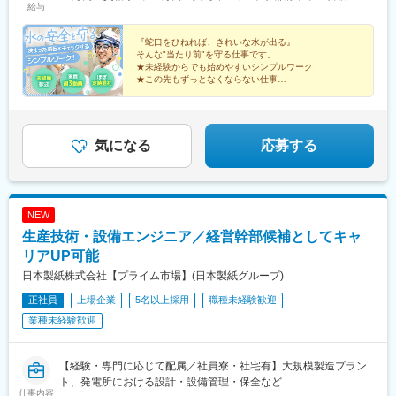
給与
市・富士市・伊東市■愛知県｜蒲郡市・半田市・春日井市受動喫煙
給23万円～（一律手当含む）＋賞与年2回※スキル・経験を考慮の
岳南富士岡駅、新富士駅(静岡県)、吉原本町駅、富士川駅、入山瀬
対策：屋内禁煙
上、決定致します。※残業代は別途支給致します。・埼玉県熊谷
駅、伊東駅、藤沢本町駅、伊勢原駅、新川崎駅、東成岩駅、天竜
市・羽生市・深谷市・大里郡寄居町月給22万5,000円～（一律手
『蛇口をひねれば、きれいな水が出る』
川駅、永和駅、島氏永駅、江戸川橋駅、牛込神楽坂駅
そんな"当たり前"を守る仕事です。
当含む）＋賞与年2回※スキル・経験を考慮の上、決定致します。
★未経験からでも始めやすいシンプルワーク
※残業代は別途支給致します。・上記以外月給22万円～（一律手
★この先もずっとなくならない仕事
当含む）＋賞与年2回※スキル・経験を考慮の上、決定致します。
★ほぼ定時退社（残業月5h以下）
★年休120日＋明け休み30日
※残業代は別途支給致します。
★転勤なし
気になる
応募する
NEW
生産技術・設備エンジニア／経営幹部候補としてキャ
リアUP可能
日本製紙株式会社【プライム市場】(日本製紙グループ)
正社員
上場企業
5名以上採用
職種未経験歓迎
業種未経験歓迎
【経験・専門に応じて配属／社員寮・社宅有】大規模製造プラン
ト、発電所における設計・設備管理・保全など
仕事内容