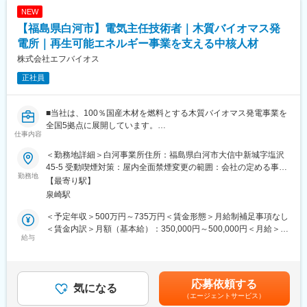
NEW
【福島県白河市】電気主任技術者｜木質バイオマス発
電所｜再生可能エネルギー事業を支える中核人材
株式会社エフバイオス
正社員
■当社は、100％国産木材を燃料とする木質バイオマス発電事業を
全国5拠点に展開しています。
仕事内容
燃料の調達から発電までを地域とともに推進することで、森林保
全、地域経済の活性化、脱炭素社会の実現に貢献しています。再
＜勤務地詳細＞白河事業所住所：福島県白河市大信中新城字塩沢
生可能エネルギーの安定供給を担う重要な拠点として、地域社会
45-5 受動喫煙対策：屋内全面禁煙変更の範囲：会社の定める事業
と共生しながら運営を続けています。
勤務地
所
【最寄り駅】
今回は、福島県白河市にある発電所で、電気主任技術者を募集し
泉崎駅
ています。
＜予定年収＞500万円～735万円＜賃金形態＞月給制補足事項なし
■職務内容：
＜賃金内訳＞月額（基本給）：350,000円～500,000円＜月給＞
発電所における電気主任技術者として、下記の業務を行います
給与
350,000円～500,000円＜昇給有無＞有＜残業手当＞有＜給与補足
・電気設備の保安管理
＞※前職給与及び経験・能力を考慮し、決定します。■給与改定：
・発電設備・電気設備の維持管理
年1回■賞与：年2回（6月、12月）賃金はあくまでも目安の金額で
・中長期保全計画の策定および実行
あり、選考を通じて上下する可能性があります。月給(月額)は固定
応募依頼する
・保守点検委託業者の選定・契約管理・工程管理
気になる
手当を含めた表記です。
（エージェントサービス）
・法定点検対応