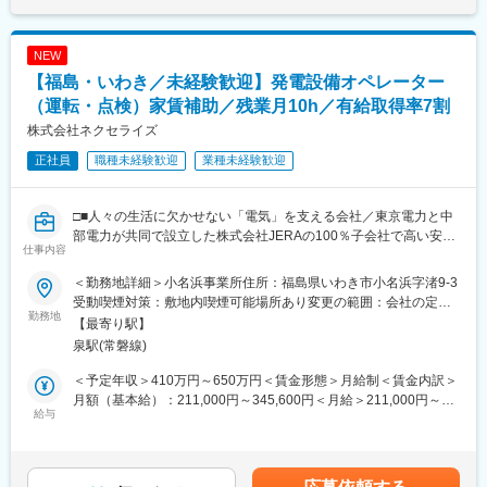
・行政・電力会社対応（協力業者対応）
・設備改善および安定運転に向けた改善活動
など
NEW
【福島・いわき／未経験歓迎】発電設備オペレーター
■就業環境
同社の白川発電所（福島）で電気主任技術者としてご就業頂きま
（運転・点検）家賃補助／残業月10h／有給取得率7割
す。
株式会社ネクセライズ
約40人のスタッフが就業しており、20代から60代まで幅広く活躍
正社員
職種未経験歓迎
業種未経験歓迎
している職場です。
所長を始め、運転監視や設備点検のグループ、燃料グループそれ
ぞれ協力し合って業務を行っています
□■人々の生活に欠かせない「電気」を支える会社／東京電力と中
部電力が共同で設立した株式会社JERAの100％子会社で高い安定
■業務の魅力
仕事内容
性◎■□
・電気主任技術者として発電所の安定運営を支える中核業務
・中長期保全計画からトラブル対応、設備改善まで幅広く携われ
＜勤務地詳細＞小名浜事業所住所：福島県いわき市小名浜字渚9-3
◎電力インフラを支える事業のため、景気の影響を受けにくく、
る
受動喫煙対策：敷地内喫煙可能場所あり変更の範囲：会社の定め
長期的に安定した経営基盤
勤務地
・改善提案を歓迎する風土があり、自身の知見を活かしやすい環
る事業所
【最寄り駅】
◎家賃補助あり・福利厚生充実／働きやすさ抜群
境
泉駅(常磐線)
◎決められた手順に沿って進める業務が中心／座学研修からOJT
と着実に知識・技術を取得できます！
■当社の強み
＜予定年収＞410万円～650万円＜賃金形態＞月給制＜賃金内訳＞
100％国産木材を活用した再生可能エネルギー事業
月額（基本給）：211,000円～345,600円＜月給＞211,000円～
■業務内容：
給与
地域の森林資源を活用して電力を生み出す、社会的意義の高い事
345,600円＜昇給有無＞有＜残業手当＞有＜給与補足＞※経験やス
世界最大級の発電会社である株式会社JERA。
業です。
キルを考慮して決定します。■賞与：年2回（6月、12月）※合計
そのグループ会社である当社にて火力発電所を支える燃料の荷役
カーボンニュートラルの実現や森林循環の維持にも貢献できるた
4.4か月分 ／2024年度※初年度の賞与は、入社時期により年1回ま
や設備管理をお任せします。
め、自身の仕事が社会や地域につながる実感を得られます。
たは対象外となります。賃金はあくまでも目安の金額であり、選