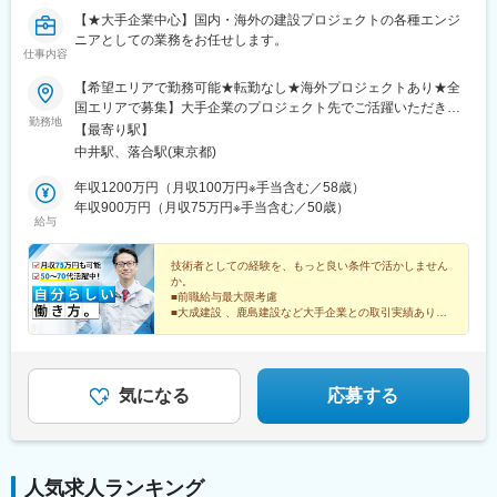
【★大手企業中心】国内・海外の建設プロジェクトの各種エンジ
ニアとしての業務をお任せします。
仕事内容
【希望エリアで勤務可能★転勤なし★海外プロジェクトあり★全
国エリアで募集】大手企業のプロジェクト先でご活躍いただきま
勤務地
す。※希望がない限り、転居を伴う転勤はありません。■本社／東
【最寄り駅】
京都新宿区上落合2-22-11 加瀬ビル155 8階・都営地下鉄大江戸線
中井駅、落合駅(東京都)
「中井」駅より徒歩1分・東京メトロ東西線「落合」駅より徒歩5
分
年収1200万円（月収100万円※手当含む／58歳）
年収900万円（月収75万円※手当含む／50歳）
給与
技術者としての経験を、もっと良い条件で活かしません
か。
■前職給与最大限考慮
■大成建設 、鹿島建設など大手企業との取引実績あり！
■50～70代活躍中！
■建築・土木・機械・電気系・プラント系の経験を活か
せます！
気になる
応募する
人気求人ランキング