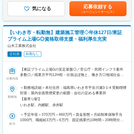
ンス)等
＋賞与＋世帯手当＋扶養手当)717万円/40歳(月給35万4千円＋賞与
同社はその中でも、半導体の世界最大手のメーカーの水処理事業
応募依頼する
◎入社後は先輩社員がOJTで教育します。
気になる
＋手当＋扶養手当)賃金はあくまでも目安の金額であり、選考を通
を一手に引き受けられている兼ね合いもあり、近年は半導体向け
（エージェントサービス）
◎業務の都合によっては休日出勤あり、振替休日は法定通り取得
じて上下する可能性があります。月給(月額)は固定手当を含めた表
の超純水製造装置で高い需要を獲得し業績が伸長しており、2026
可能です。
記です。
年3月期の連結純利益は前期比17%増の128.8億円です。
■組織構成：管理部設備課 広野工場 設備課 11名在籍
変更の範囲：会社の定める業務
【いわき市・転勤無】建築施工管理◇年休127日/東証
◎中途採用入社者が複数おり、フラットなコミュニケーションで
プライム上場G◎資格取得支援・福利厚生充実
す。
山木工業株式会社
■働き方・福利厚生：
正社員
転勤なし
・月平均残業20時間、年間休日125日（土日祝休み）
・業務にに必要な資格取得の費用は会社負担いたします。また、
社員食堂もありご利用可能です（食事代は1か月分まとめて給与天
【東証プライム上場Gの安定基盤◎／官公庁・民間インフラ案件
引き）。
多数◎／残業月平均12H程・出張ほぼ無と、働き方◎地域社会の
・UIターン等で転居を伴う場合、条件を満たせば入社時の引越し
仕事内容
発展に貢献できる施工管理業務◎／優良建設工事業者として表彰
費用は全額支給となります。
実績も多数◎／資格取得支援・福利厚生充実◎】
＜勤務地詳細＞本社住所：福島県いわき市平谷川瀬3-1-4 受動喫煙
・各工場には最新の設備を配備しております。
対策：屋内全面禁煙変更の範囲：会社の定める事業所
・製造工程の多くが自動化されているため、効率良く作業を行う
■職務概要：当社はいわき市を中心に官公庁や民間企業から受注し
勤務地
ことができます。また、工場内は冷暖房やスポットクーラーを導
【最寄り駅】
た建築工事の施工管理業務を担当します。現場での品質・工程・
入しているので、年間を通して快適な環境で働くことができま
いわき駅、内郷駅、赤井駅
安全・原価管理を通じて、プロジェクトを円滑に進行させ、計画
す。
通りに完成させることが主な役割です。資格取得支援やフォロー
＜予定年収＞370万円～460万円＜賃金形態＞月給制車保険手当
体制が整っており、経験の浅い方も着実にスキルアップできる環
1000円、職能給3万円～6万円、固定残業代10時間～20時間分：1
■当社について：
境です。
給与
万7千円～5万5千円＜賃金内訳＞月額（基本給）：220,000円～
◎当社では「高品質なファインケミカル材料」や「医薬品原薬・
250,000円その他固定手当/月：48,000円～116,000円＜月給＞
中間体」を、富士フイルムグループの内外を問わず幅広いお客様