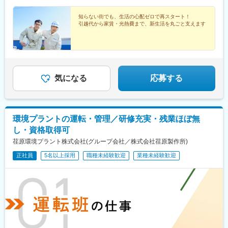
を楽しんだりと、出張を満喫しております！※受動喫煙対策：あり
歳■月収30万円（各種手当含む）／未経験入社10年目／39歳■月収
40万円（各種手当含む）／未経験入社20年目／42歳＼住居費0円
知らない街でも、生活の心配ゼロで再スタート！
引越代から家賃・光熱費まで、新生活を丸ごと支えます
の出張スタイル／会社負担で家具・家電付きマンションに住める
ので、固定費はほぼゼロ。食費などの実費だけでOKだから、お給
料を趣味や貯金に回しやすい環境です。
気になる
応募する
環境プラントの運転・管理／研修充実・残業ほぼ無
し・資格取得可
荏原環境プラント株式会社(グループ会社／株式会社荏原製作所)
正社員
5名以上採用
職種未経験歓迎
業種未経験歓迎