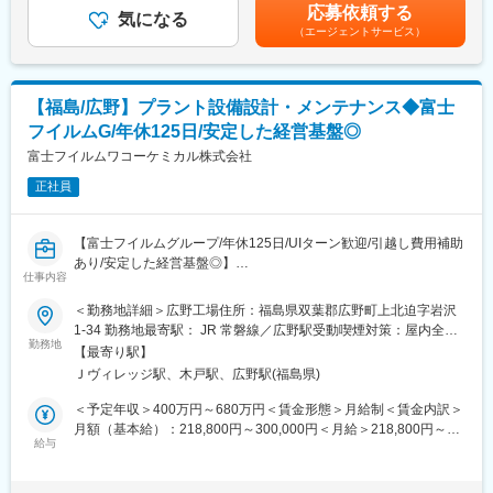
者、子2名）賃金はあくまでも目安の金額であり、選考を通じて上
■福利厚生・各種制度が充実：
応募依頼する
気になる
下する可能性があります。月給(月額)は固定手当を含めた表記で
◇有給取得率70%超
（エージェントサービス）
■業務詳細：
す。
◇家賃補助制度あり(最大50％補助)
・設備のメンテナンス計画の策定
◇財形貯蓄制度・カフェテリアプラン（75,000円分/年付与）
・設備のメンテナンス作業の作業手順書・報告書の作成、作業施
◇永年勤続表彰・リフレッシュ休暇(5日)
工管理
【福島/広野】プラント設備設計・メンテナンス◆富士
・設備のトラブル・問い合わせ対応
変更の範囲：会社の定める業務
フイルムG/年休125日/安定した経営基盤◎
・設備改造の計画設計
・設備全体の運転調整、技術指導員（OJT教育指導を受け実務経
富士フイルムワコーケミカル株式会社
験を積んでいただいた後）
正社員
・上記作業に関連する出張（出張期間はPJや会社状況による）
■働き方：
【富士フイルムグループ/年休125日/UIターン歓迎/引越し費用補助
・年休123日の完全週休2日制です。
あり/安定した経営基盤◎】
・残業は10~30時間程度
仕事内容
富士フイルム、富士フイルム和光純薬の試薬・化成品の製造を一
手に担う弊社の設備課にて、医薬品原薬を製造する当社設備の設
＜勤務地詳細＞広野工場住所：福島県双葉郡広野町上北迫字岩沢
■企業の特徴・魅力
備設計～施工管理業務をお任せします。
1-34 勤務地最寄駅： JR 常磐線／広野駅受動喫煙対策：屋内全面
水に対する需要は、2050年に人口増加と共に現在の約2.6倍にな
※専門を活かしながら、様々な工種で設計等多方面に挑戦して頂け
勤務地
禁煙変更の範囲：本社および全国の支社、営業所
ると言われており、水インフラ事業は、世界的な規模で大きなビ
【最寄り駅】
ます。
ジネスチャンスとして注目されています。
Ｊヴィレッジ駅、木戸駅、広野駅(福島県)
同社はプラント向けから小型水処理装置、水処理薬品など水処理
■業務詳細：
＜予定年収＞400万円～680万円＜賃金形態＞月給制＜賃金内訳＞
関連を幅広く手がける大手水処理装置メーカーであり顧客の要望
・配管・機器・装置の組合せ、機器配置、電気制御、自動制御な
月額（基本給）：218,800円～300,000円＜月給＞218,800円～
に合わせて自社のサービスを提供している事が強みです。
どの設計
給与
300,000円＜昇給有無＞有＜残業手当＞有＜給与補足＞■賞与：年
また、世界の半導体市場は、2030年までに1兆米ドルに達すると
・工事立ち会い(工程、品質、予算等の管理)
2回(2024年度実績：約5.3ヶ月分)■昇給：年1回■モデル年収：440
予測され、経済安全保障の観点からも半導体の製造地域は グロー
・保守・保全(機器装置の点検計画作成、故障時の修理、メンテナ
万円/25歳(月給24万＋賞与＋世帯手当)546万円/30歳(月給27万円
バルに拡大することが見込まれています。