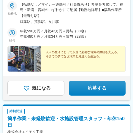
【転勤なし／マイカー通勤可／社員寮あり】希望を考慮して、福
■当社の特徴：
島・新潟・宮城のいずれかにて配属【勤務地詳細】■福島作業所住
◇裁量権が大きくチャレンジできる環境：高い志とポテンシャル
勤務地
所：福島県双葉郡大熊町大字夫沢字北原22■柏崎作業所住所：新
【最寄り駅】
を持った社員には、大きな裁量権を与えるのが当社のカルチャ
潟県柏崎市青山町3-1■女川作業所住所：宮城県牡鹿郡女川町塚浜
双葉駅、荒浜駅、女川駅
ー。高い目標を掲げ、主体的にチャレンジする社員が多数活躍し
字前田1【勤務地補足】いわき本社にて1週間程度の研修後、ご希
ています。
望を考慮したうえで、勤務地詳細にある作業所への配属となりま
年収590万円／月収42万円＋賞与（38歳）
◇オープン&フラットな環境で多様なスキル、個性を発揮：ほとん
す。■いわき本社住所：福島県いわき市内郷御厩町川向21-1☆福島
年収480万円／月収34万円＋賞与（28歳）
どがキャリア採用の中途社員で構成されています。多様なバック
給与
県・新潟県・宮城県・青森県に作業所があり、出張が発生しま
グラウンドの人財がのびのびと働ける社風が特徴的です。オープ
す。※数カ月～半年程度の可能性もあり☆出張期間中や研修期間中
ン&フラットな、風通しの良い職場環境で、個々のスキルや個性を
は、ホテル・寮での宿泊が可能。（家賃・光熱費・2食の食事代・
人々の生活にとって永遠に必要な電気の供給を支える。
生かして活躍しています。
今までの多忙な現場業と見違える生活を。
wifi使用料など全て会社が負担します！）☆マイカー通勤可：駐車
◇自分らしく自由に働ける環境：国籍や年齢などの垣根を超えた
場完備☆受動喫煙対策：屋内全面禁煙
インクルーシブな職場環境です。社内交流においてはイベントな
ど、社員が自由に企画進行しています。参加の要否も個々に任せ
た自由な社風が魅力です。
変更の範囲：会社の定める業務
気になる
応募する
締切間近
簡単作業・未経験歓迎・水施設管理スタッフ・年休150
日
株式会社エイモク工業