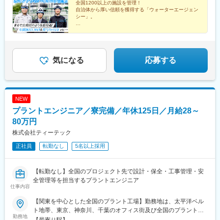
岐阜県■関西 ：大阪府、兵庫県、京都府、奈良県、和歌山県、滋
全国1200以上の施設を管理！
賀県■中四国：岡山県、広島県、山口県、愛媛県、高知県■九
自治体から厚い信頼を獲得する「ウォーターエージェン
シー」。
州 ：福岡県、大分県、長崎県、熊本県、宮崎県＜本社＞東京都
新宿区東五軒町3-25※自動車通勤OK※受動喫煙対策：あり
◎完全週休二日制
◎年間休日130日
◎未経験でもイチから丁寧に教育！
◎残業が少なく、有給休暇も取得しやすい
◎業界トップクラスのシェアを長年保持
気になる
応募する
NEW
プラントエンジニア／寮完備／年休125日／月給28～
80万円
株式会社ティーテック
正社員
転勤なし
5名以上採用
【転勤なし】全国のプロジェクト先で設計・保全・工事管理・安
全管理等を担当するプラントエンジニア
仕事内容
【関東を中心とした全国のプラント工場】勤務地は、太平洋ベル
ト地帯、東京、神奈川、千葉のオフィス街及び全国のプラント工
勤務地
場。案件の約9割が関東エリアで、勤務地の選択肢も豊富です。石