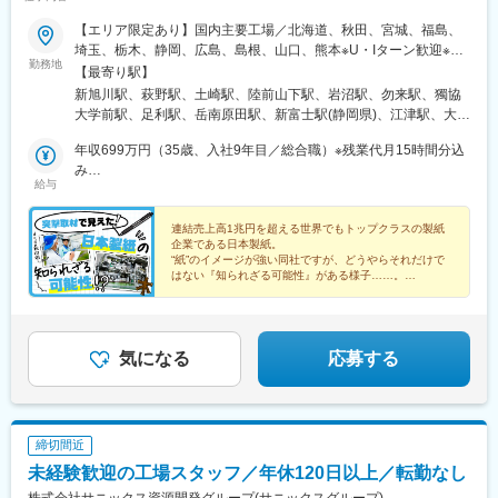
【エリア限定あり】国内主要工場／北海道、秋田、宮城、福島、
埼玉、栃木、静岡、広島、島根、山口、熊本※U・Iターン歓迎※車
勤務地
通勤可・駐車場有※社員寮・社宅有（ワンルームから3LDKまでご
【最寄り駅】
ざいます。ご相談ください）※工場毎の応募状況により充足となる
新旭川駅、萩野駅、土崎駅、陸前山下駅、岩沼駅、勿来駅、獨協
場合がございます★「総合職」でのご入社の場合、初任地は石
大学前駅、足利駅、岳南原田駅、新富士駅(静岡県)、江津駅、大竹
巻・富士・岩国のいずれかとなります。 キャリア形成を目的とし
駅、岩国駅、八代駅、比奈駅
た定期的なローテーションを行うため、多くのチャレンジができ
年収699万円（35歳、入社9年目／総合職）※残業代月15時間分込
ます！ ★「エリア限定総合職」でのご入社の場合、石巻・富士・
み
給与
岩国を含む全工場が対象となります。 採用工場を基本にキャリア
年収620万円（31歳、入社5年目／総合職）※残業代月15時間分込
を積んでいただきます。紙をつくるという性質上、各工場は水資
み
源が豊富な立地に拠点を構えています。美味しいお酒やご飯にた
連結売上高1兆円を超える世界でもトップクラスの製紙
企業である日本製紙。
くさん出会えますよ！
“紙”のイメージが強い同社ですが、どうやらそれだけで
はない『知られざる可能性』がある様子……。
そこで今回、doda取材班が実際に工場にお邪魔して、
その真相に迫りました！
気になる
応募する
締切間近
未経験歓迎の工場スタッフ／年休120日以上／転勤なし
株式会社サニックス資源開発グループ(サニックスグループ)