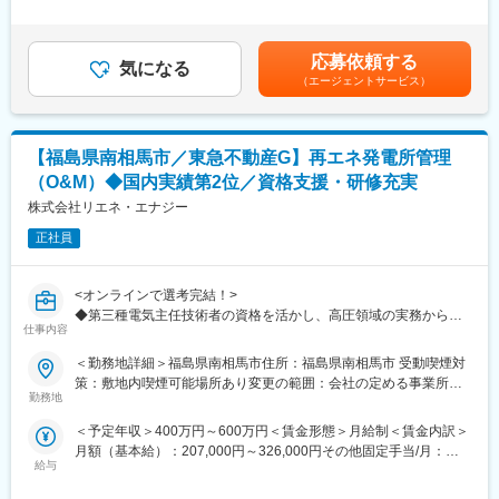
・遠隔監視
25時間0分/月）超過した時間外労働の残業手当は追加支給＜月給
・報告書作成（点検報告書、月次報告書など） など
＞286,000円～358,000円（一律手当を含む）＜昇給有無＞有＜残
※太陽光発電所での勤務経験は不問です。
業手当＞有＜給与補足＞※給与はご経験・スキルを考慮して決定い
応募依頼する
※実作業は発生しません。
気になる
たします。■賞与：年2回（6月・12月、業績および本人評価によ
（エージェントサービス）
る）■その他固定手当＝ライフプラン手当賃金はあくまでも目安の
■当社について：
金額であり、選考を通じて上下する可能性があります。月給(月額)
・当社は、太陽光・風力・水力発電所の開発、発電、運営管理を
は固定手当を含めた表記です。
一貫して手掛ける再エネ事業者です。フロー（開発・EPC・売
【福島県南相馬市／東急不動産G】再エネ発電所管理
却）とストック（売電・AM/O&M）の双方で事業を展開していま
（O&M）◆国内実績第2位／資格支援・研修充実
す。
・O&M実績は3GW超・全国45拠点に拡大しており、2026年2月に
株式会社リエネ・エナジー
はLooopのO&M・遠隔監視事業を承継し3.5GW超となりました。
正社員
再エネと蓄電のバリューチェーン強化を進め、開発から運用、小
売まで一体で推進できる体制を整えています。
<オンラインで選考完結！>
変更の範囲：会社の定める業務
◆第三種電気主任技術者の資格を活かし、高圧領域の実務から着
仕事内容
実に経験を積み重ねながら、段階的に担当範囲を広げていけるポ
ジションです。
＜勤務地詳細＞福島県南相馬市住所：福島県南相馬市 受動喫煙対
◆O&M受託実績は“国内第2位”を誇り、全国2,000MW超の発電所
策：敷地内喫煙可能場所あり変更の範囲：会社の定める事業所
管理で確かな技術成長を実現できます。
勤務地
（リモートワーク含む）
◆資格取得に向けた支援制度や学習環境も整っており、将来的な
＜予定年収＞400万円～600万円＜賃金形態＞月給制＜賃金内訳＞
スキルアップを見据えたキャリア形成が可能です。
月額（基本給）：207,000円～326,000円その他固定手当/月：
給与
29,000円固定残業手当/月：50,000円～74,000円（固定残業時間
■概要
25時間0分/月）超過した時間外労働の残業手当は追加支給＜月給
再生可能エネルギー発電所（太陽光・風力・水力等）の運用・保