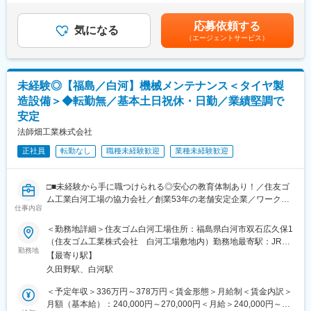
＞286,000円～429,000円（一律手当を含む）＜昇給有無＞有＜残
守管理（O&M）を担うポジションです。当社は発電所の開発・建
業手当＞有＜給与補足＞■賞与：年2回(6月・12月、業績および本
設・運営・保守までを一気通貫で手がける国内有数の再エネ企業
応募依頼する
気になる
人評価による)※ご経験・スキルを考慮して決定いたします。賃金
で、O&M受託実績は国内第2位・2,000MW超を誇ります。
（エージェントサービス）
はあくまでも目安の金額であり、選考を通じて上下する可能性が
本ポジションでは、第三種電気主任技術者として高圧設備を中心
あります。月給(月額)は固定手当を含めた表記です。
に担当し、保安業務に必要な経験を着実に積むことができます。
ご入社後は高圧領域をメインに行っていただき、必要に応じて知
未経験◎【福島／白河】機械メンテナンス＜タイヤ製
識を広げられる業務環境です。
造設備＞◆転勤無／基本土日祝休・日勤／業績堅調で
■職務内容
安定
全国の再エネ発電所における安全運用・保守管理をお任せしま
法師畑工業株式会社
す。
・年間維持管理計画・長期修繕計画の策定
正社員
転勤なし
職種未経験歓迎
業種未経験歓迎
・遠隔監視（モニタリングシステムによる稼働状況の確認）
・巡視点検、除草・除雪対応、トラブル発生時の緊急対応
・主任技術者としての保安管理（月次点検／年次点検）
□■未経験から手に職つけられる◎安心の教育体制あり！／住友ゴ
・点検報告書・月次レポートの作成
ム工業白河工場の協力会社／創業53年の老舗安定企業／ワークラ
仕事内容
※高圧発電所を数件担当いただく想定です（地域や設備規模により
イフバランスを大切にした働き方が可能／平均勤続年数10年以上
変動）
■□
＜勤務地詳細＞住友ゴム白河工場住所：福島県白河市双石広久保1
（住友ゴム工業株式会社 白河工場敷地内）勤務地最寄駅：JR東
■ポジションの魅力
■業務概要：
勤務地
北本線／白河駅受動喫煙対策：その他（屋内全面禁煙（屋外喫煙
【最寄り駅】
・第三種資格を活かせる発電所管理の実務：第三種資格で担当で
住友ゴム白河工場にて、機械修理・メンテナンス作業を担当いた
可能場所有））変更の範囲：会社の定める事業所
久田野駅、白河駅
きる高圧領域の保安・点検業務を中心に携わることができ、電気
だきます。
主任技術者としての実務経験を積み上げることができます。
＜予定年収＞336万円～378万円＜賃金形態＞月給制＜賃金内訳＞
・特高が多い再エネ領域で、実務理解を広げられる：特高設備の
■具体的には：
月額（基本給）：240,000円～270,000円＜月給＞240,000円～
選任範囲は第二種以上ですが、再エネ領域では発電所大型化に伴