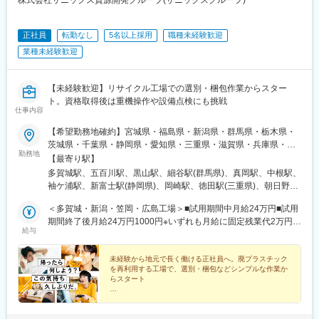
正社員
転勤なし
5名以上採用
職種未経験歓迎
業種未経験歓迎
【未経験歓迎】リサイクル工場での選別・梱包作業からスター
ト。資格取得後は重機操作や設備点検にも挑戦
仕事内容
【希望勤務地確約】宮城県・福島県・新潟県・群馬県・栃木県・
茨城県・千葉県・静岡県・愛知県・三重県・滋賀県・兵庫県・岡
勤務地
山県・広島県にあるいずれかの拠点◎基本転勤なし◎マイカー・
【最寄り駅】
バイク・自転車通勤可（駐車場あり／交通費支給）◎U・Iターン
多賀城駅、五百川駅、黒山駅、細谷駅(群馬県)、真岡駅、中根駅、
歓迎多賀城工場／宮城県多賀城市宮内2丁目3-3福島工場／福島県
袖ケ浦駅、新富士駅(静岡県)、岡崎駅、徳田駅(三重県)、朝日野
本宮市荒井字恵向121-43新潟工場／新潟県新潟市北区島見2386-8
駅、山陽網干駅、笠岡駅、前空駅
太田工場／群馬県太田市西新町125-5真岡工場／栃木県真岡市鬼怒
＜多賀城・新潟・笠岡・広島工場＞■試用期間中月給24万円■試用
ケ丘18番6ひたちなか工場／茨城県ひたちなか市山崎88袖ヶ浦工
期間終了後月給24万円1000円※いずれも月給に固定残業代2万円
給与
場／千葉県袖ケ浦市南袖9-3富士工場／静岡県富士市五貫島1367
（月11時間分）＋一律技能手当5万円含む＜福島工場＞■試用期間
番1岡崎工場／愛知県岡崎市下青野町字川原崎18-1鈴鹿工場／三重
中月給28万5000円■試用期間終了後月給28万6000円※いずれも月
県鈴鹿市御薗町鎌田3600番地 33日野工場／滋賀県蒲生郡日野町
給に固定残業代2万円（月9時間分）＋一律技能手当5万円＋一律
未経験から地元で長く働ける正社員へ。廃プラスチック
を再利用する工場で、選別・梱包などシンプルな作業か
大字奥之池渡り山565- 13姫路工場／兵庫県姫路市網干区浜田
特別勤務手当4万5000円含む＜太田・真岡・ひたちなか・富士・
らスタート
1223-27笠岡工場／岡山県笠岡市港町1-26広島工場／広島県廿日
岡崎・鈴鹿・日野・姫路工場＞■試用期間中月給26万5000円■試用
市市峠245番地58受動喫煙対策：屋内禁煙
期間終了後月給26万6000円※いずれも月給に固定残業代2万円（月
★未経験歓迎／入社後に丁寧に教えます
★月給24万1,000円～28万6,000円＋賞与年2回
10時間分）＋一律技能手当5万円＋一律地域手当2万5000円含む＜
★資格取得で毎月の手当アップも可能