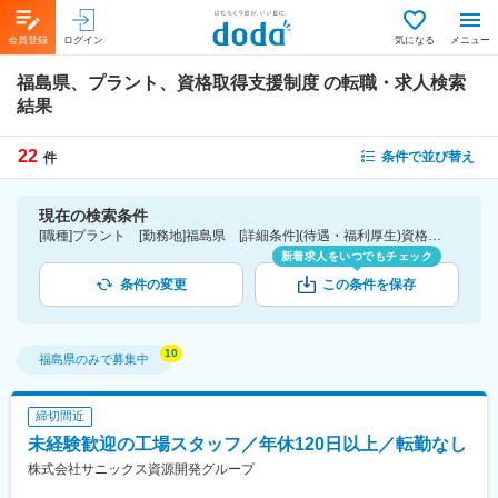
会員登録
ログイン
気になる
メニュー
福島県、プラント、資格取得支援制度
の転職・求人検索
結果
22
条件で並び替え
件
現在の検索条件
[職種]プラント [勤務地]福島県 [詳細条件](待遇・福利厚生)資格取得支援制度
新着求人をいつでもチェック
条件の変更
この条件を保存
福島県
のみで募集中
締切間近
未経験歓迎の工場スタッフ／年休120日以上／転勤なし
株式会社サニックス資源開発グループ