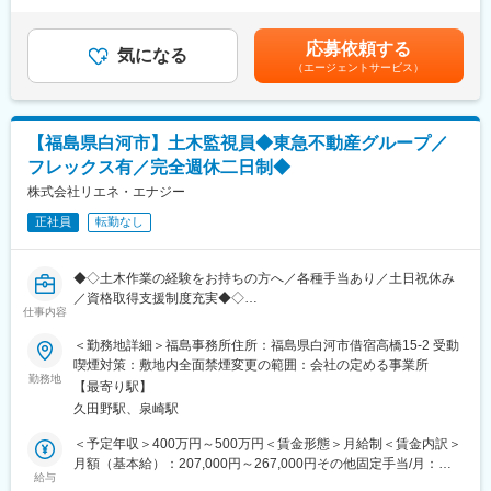
25時間0分/月）超過した時間外労働の残業手当は追加支給＜月給
■企業の特徴/魅力：地域密着型の総合建設業として、東証プライ
・計画策定（年間維持管理計画や長期修繕計画など）
＞286,000円～429,000円（一律手当を含む）＜昇給有無＞有＜残
ム上場企業グループの安定した経営基盤のもと、福利厚生や各種
・点検業務（絶縁抵抗測定・接地抵抗測定・保護継電器試験・清
業手当＞有＜給与補足＞※給与はご経験・スキルを考慮して決定い
制度が整い、長く安心して働ける職場環境が整っています。
応募依頼する
掃関係など）
気になる
たします。■賞与：年2回（6月・12月、業績および本人評価によ
（エージェントサービス）
・サイト管理
る）賃金はあくまでも目安の金額であり、選考を通じて上下する
・報告書作成（点検報告書、月次報告書など）
可能性があります。月給(月額)は固定手当を含めた表記です。
変更の範囲：会社の定める業務
・発電所管理など
※太陽光発電所での勤務経験は不問です。
【福島県白河市】土木監視員◆東急不動産グループ／
発電所の電気保安業務の経験や保護リレー装置試験の経験をお持
フレックス有／完全週休二日制◆
ちの方はすぐに活躍でき、さらなる技術力向上が可能です。
株式会社リエネ・エナジー
■当社について
正社員
転勤なし
・当社は、太陽光・風力・水力発電所の開発、発電、運営管理を
一貫して手掛ける再エネ事業者です。フロー（開発・EPC・売
却）とストック（売電・AM/O&M）の双方で事業を展開していま
◆◇土木作業の経験をお持ちの方へ／各種手当あり／土日祝休み
す。
／資格取得支援制度充実◆◇
・O&M実績は3GW超・全国45拠点に拡大しており、2026年2月に
仕事内容
はLooopのO&M・遠隔監視事業を承継し3.5GW超となりました。
■業務内容：
＜勤務地詳細＞福島事務所住所：福島県白河市借宿高橋15-2 受動
再エネと蓄電のバリューチェーン強化を進め、開発から運用、小
更なる事業拡大を続けている当社にて、下記業務に従事いただけ
喫煙対策：敷地内全面禁煙変更の範囲：会社の定める事業所
売まで一体で推進できる体制を整えています。
る方を募集しております。
勤務地
【最寄り駅】
真の現場実務を身につけたい方をお待ちしています。
変更の範囲：会社の定める業務
久田野駅、泉崎駅
■業務詳細：
＜予定年収＞400万円～500万円＜賃金形態＞月給制＜賃金内訳＞
・巡回点検、障害対応、緊急時対応、除草・除雪、軽作業
月額（基本給）：207,000円～267,000円その他固定手当/月：
・点検業務（発電所内の土砂状況など）
給与
29,000円固定残業手当/月：50,000円～62,000円（固定残業時間