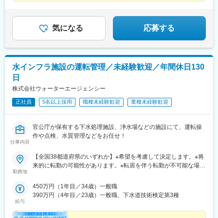
駅、時又駅、広丘駅、御代田駅、稲尾駅、三好町駅、鳥羽中駅、
は全額支給します。
田鶴浜駅、朝日大塚駅、彩都西駅、朝来駅、備前西市駅、備中高
梁駅、宇部新川駅、伊予三島駅、内子駅、鎌田駅、若井駅、南小
松島駅、宇多津駅、佐賀駅、てだこ浦西駅、渋谷駅、恵比寿駅
気になる
応募する
水インフラ施設の運転管理／未経験歓迎／年間休日130
日
株式会社ウォーターエージェンシー
正社員
5名以上採用
職種未経験歓迎
業種未経験歓迎
官公庁が保有する下水処理施設、浄水場などの施設にて、運転操
作や点検、水質管理などをお任せ！
仕事内容
【全国38都道府県のいずれか】※希望を考慮して決定します。※将
来的に転勤の可能性があります。※転居を伴う転勤が不可能な場合
勤務地
は、契約社員としてのご案内となります。詳細は面接時にお伝え
いたします。＜募集勤務地＞■北海道：北海道■東北 ：岩手県、
450万円（1年目／34歳）一般職
山形県、宮城県、秋田県、福島県■関東 ：東京都、神奈川県、千
390万円（4年目／23歳）一般職、下水道技術検定第3種
葉県、埼玉県、栃木県、茨城県、群馬県、山梨県■北信越：新潟
給与
県、長野県、富山県、石川県、福井県■東海 ：静岡県、愛知県、