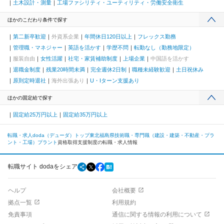
土木設計・測量
工場ファシリティ・ユーティリティ・労働安全衛生
ほかのこだわり条件で探す
第二新卒歓迎
外資系企業
年間休日120日以上
フレックス勤務
管理職・マネジャー
英語を活かす
学歴不問
転勤なし（勤務地限定）
服装自由
女性活躍
社宅・家賃補助制度
上場企業
中国語を活かす
退職金制度
残業20時間未満
完全週休2日制
職種未経験歓迎
土日祝休み
原則定時退社
海外出張あり
U・Iターン支援あり
ほかの固定給で探す
固定給25万円以上
固定給35万円以上
転職・求人doda（デューダ）トップ
東北
福島県
技術職・専門職（建設・建築・不動産・プラ
ント・工場）
プラント
資格取得支援制度の転職・求人情報
転職サイト dodaをシェア
ヘルプ
会社概要
拠点一覧
利用規約
免責事項
通信に関する情報の利用について