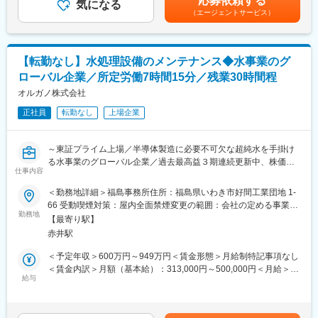
応募依頼する
気になる
考を通じて上下する可能性があります。月給(月額)は固定手当を含
（エージェントサービス）
■具体的には：
変更の範囲：会社の定める業務
めた表記です。
・発電用燃料の荷役業務（LNG船・石炭船）
※船舶で運ばれてくる燃料を、搬送設備を使って積み降ろし・移送
する業務です。
【転勤なし】水処理設備のメンテナンス◆水事業のグ
・各種設備の日常点検、定期点検、保守管理業務
ローバル企業／所定労働7時間15分／残業30時間程
・発電所間をつなぐパイプライン（ガス導管）の点検
・その他、発電所運営に関わる付帯業務
オルガノ株式会社
正社員
転勤なし
上場企業
■LNGとは：
・液化天然ガス（天然ガスを冷却し、液化したもの）
・用途：発電や都市ガス燃料として使用
～東証プライム上場／半導体製造に必要不可欠な超純水を手掛け
る水事業のグローバル企業／過去最高益３期連続更新中、株価は
【入社後の流れ】
仕事内容
５年で１０倍に／所定労働7時間15分・フレックス・在宅勤務可
入社は座学研修からスタートし、その後は先輩社員によるOJT
で働きやすい環境／平均年収903万円～
＜勤務地詳細＞福島事務所住所：福島県いわき市好間工業団地 1-
で、点検方法や設備の確認手順を一つずつ習得していきます。
66 受動喫煙対策：屋内全面禁煙変更の範囲：会社の定める事業所
未経験からの育成を前提とした採用のため、入社時点で専門知識
■業務概要:
勤務地
（リモートワーク含む）
は不要です。
【最寄り駅】
当社が納入した水処理関連設備（原子力発電所、火力発電所、一
時間をかけて着実に知識と技術を身につけられる環境ですので、
赤井駅
般プラント設備）のメンテナンスおよび関連工事の作業責任者を
是非ご応募ください！
担当していただきます。
＜予定年収＞600万円～949万円＜賃金形態＞月給制特記事項なし
単なる点検・修理にとどまらず、メンテナンス計画、施工管理、
＜賃金内訳＞月額（基本給）：313,000円～500,000円＜月給＞
■働き方
トラブル対応、改造設計、運転調整まで一貫して携われる仕事で
給与
313,000円～500,000円＜昇給有無＞有＜残業手当＞有＜給与補足
◇残業月平均10時間
す。
＞技能職モデル年収30歳：710万円、35歳：880万円、40歳：
◇夜間対応：月3～4回程度
これまで培った機械・電気・計装の経験を活かしながら、設備全
949万円※賞与含む、35歳以降は扶養家族の家族手当含む（配偶
体を理解できる技術者へ成長できます。