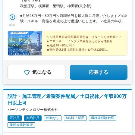
【最寄り駅】
油化学工場・発電所などスケール感ある現場が多数！■配属の決め
秋葉原駅、横浜駅、巣鴨駅、神田駅(東京都)
方勤務地や働き方の希望を最大限考慮して決定。希望エリアで腰
を据えて働く社員も多数います。■遠方配属・移転サポート遠方配
■月給28万円～80万円＼前職給与を最大限に考慮いたします／※経
属の場合は会社負担の社宅をご用意。家具家電完備で水道光熱費
験・スキル・資格を考慮の上で優遇いたします。＜社員の年収例
給与
の自己負担もなく、安心して新生活をはじめられます。※帰省費用
＞1020万円／エンジニア経験20年・50代（月給53万円＋諸手
の補助制度あり■配置転換について「現場が合わない」「やりたい
当）700万円／エンジニア経験10年・30代（月給42万円＋諸手
ことがある」などそれぞれの事情や希望に合わせて相談が可能で
当）
＼＼社員寮完備◎家具家電付き！UIターンも大歓迎／／
★エネルギー・インフラ業界を支える安定性あり
す。
★月給28～80万円！
★完全週休2日（原則土日祝）＆年休125日
★負担ほぼゼロの社員寮あり
気になる
応募する
設計・施工管理／希望案件配属／土日祝休／年収900万
円以上可
パーソンテクノロジー株式会社
正社員
契約社員
転勤なし
5名以上採用
職種未経験歓迎
業種未経験歓迎