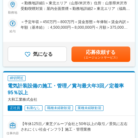
■業務概要：
＜勤務地詳細1＞東北エリア（山形/米沢市）住所：山形県米沢市
太陽光発電所及び蓄電所に関する発電所運営管理業務（O&M業
受動喫煙対策：屋内全面禁煙＜勤務地詳細2＞東北エリア（福島/
務）全般をご担当いただきます。
勤務地
福島市）住所：福島県福島市 受動喫煙対策：屋内全面禁煙変更の
範囲：会社の定める事業所（リモートワーク含む）
＜予定年収＞450万円～800万円＜賃金形態＞年俸制＜賃金内訳＞
■業務詳細：
年額（基本給）：4,500,000円～8,000,000円＜月額＞375,000円
・計画策定業務（年間維持管理計画や長期修繕計画の策定）
給与
～666,666円（12分割）＜昇給有無＞有＜残業手当＞有＜給与補
・遠隔監視業務（モニタリングシステムによる監視）
足＞※経験やスキルを考慮して決定します。■給与改定：年1回■賞
・サイト管理業務（巡視点検、除草対応、除雪対応、緊急時対応
与：年1回※業績に応じて賞与係数が変動する可能性がございま
など）
す。賃金はあくまでも目安の金額であり、選考を通じて上下する
・保安管理業務（主任技術者、月次点検、年次点検）
応募依頼する
気になる
可能性があります。月給(月額)は固定手当を含めた表記です。
・報告書作成業務（点検報告書、月次報告書の作成）
（エージェントサービス）
※試用期間中の職務内容：本採用時と同様の予定
■入社後研修について：
締切間近
入社後には約1週間OFF-JTの研修プログラムを受講いただきま
す。まずは座学を通して、会社の事業方針や組織体系、職務内容
電気計装設備の施工・管理／賞与最大年3回／定着率
についての理解を深めるとともに、技術に関する基礎知識を習得
95％以上
いただきます。
大和工業株式会社
■ポジションの特徴・魅力：
正社員
転勤なし
職種未経験歓迎
業種未経験歓迎
◇労務サービス提供に徹した純O&Mサービス事業ではなく、顧客
資産の収益最大化と運営コストの最適化を標ぼうするアセットマ
ネジメント型O&Mサービス事業を行っております。
【年休125日／東芝グループ会社と50年以上の取引／景気に左右
◇Digitization導入を通じ、サービス品質の再現性と生産性を高め
されにくい社会インフラ】施工・管理業務
仕事内容
る明確な方向性を有しており、先進的業務環境を構築中です。