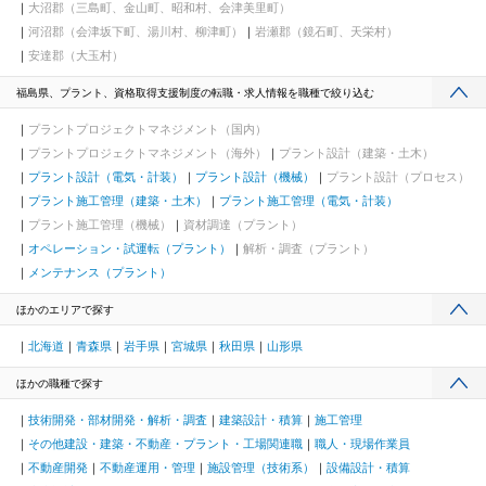
大沼郡（三島町、金山町、昭和村、会津美里町）
河沼郡（会津坂下町、湯川村、柳津町）
岩瀬郡（鏡石町、天栄村）
安達郡（大玉村）
福島県、プラント、資格取得支援制度の転職・求人情報を職種で絞り込む
プラントプロジェクトマネジメント（国内）
プラントプロジェクトマネジメント（海外）
プラント設計（建築・土木）
プラント設計（電気・計装）
プラント設計（機械）
プラント設計（プロセス）
プラント施工管理（建築・土木）
プラント施工管理（電気・計装）
プラント施工管理（機械）
資材調達（プラント）
オペレーション・試運転（プラント）
解析・調査（プラント）
メンテナンス（プラント）
ほかのエリアで探す
北海道
青森県
岩手県
宮城県
秋田県
山形県
ほかの職種で探す
技術開発・部材開発・解析・調査
建築設計・積算
施工管理
その他建設・建築・不動産・プラント・工場関連職
職人・現場作業員
不動産開発
不動産運用・管理
施設管理（技術系）
設備設計・積算