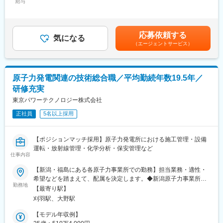
タイヤ製造に関する設備・搬送ライン等のメンテナンス及び、修
給与
270,000円＜昇給有無＞有＜残業手当＞有＜給与補足＞※年収は年
い特高設備が増加しており、その周辺業務・知識に触れながら、
理業務を行っていただきます。
齢や経歴等により決定いたします。■昇給：年1回（4月）※業績連
必要な基礎理解を高められる環境です。
◇機械の不都合箇所の発見、改善提案、補修等
動■賞与：年2回（7月・12月）※業績連動／入社時期によって金額
・国内第2位のO&M実績で技術の幅が広がる：全国2,000MW超の
◇設備メンテナンス、シリンダーのオーバーホール、搬送ライン
変動あり賃金はあくまでも目安の金額であり、選考を通じて上下
応募依頼する
発電所管理を行うO&M事業者として、多様な設備・環境での点検
のメンテナンス、溶接による修理、墜落制止器具を着用した高所
気になる
する可能性があります。月給(月額)は固定手当を含めた表記です。
（エージェントサービス）
経験が積めるため、技術者としての引き出しが増えます。
作業など
・再エネ市場の拡大で長期キャリアを描ける：GX政策やエネルギ
ー安全保障の観点から再エネ投資は拡大しており、保安・O&M技
■魅力：
術者の需要は継続的に高まっています。
住友ゴム様からの様々なご要望にお応えしていくうちに、現場で
原子力発電関連の技術総合職／平均勤続年数19.5年／
考えながら成長し、いつの間にかオールラウンダーへと技術力が
研修充実
変更の範囲：会社の定める業務
磨かれていきます。
東京パワーテクノロジー株式会社
■入社後について：
正社員
5名以上採用
丁寧なOJT指導があるため、安心して業務を習得できます。
作業習得まで1ヶ月程度を想定しており、研修中は2人作業で指
導、研修終了後より1人で作業いただきます。
【ポジションマッチ採用】原子力発電所における施工管理・設備
運転・放射線管理・化学分析・保安管理など
■就業環境：
仕事内容
・「製造業やメンテナンスに興味はあるけれど、経験がない」と
【新潟・福島にある各原子力事業所での勤務】担当業務・適性・
いう方でも安心して挑戦できる受け入れ体制があります。
希望などを踏まえて、配属を決定します。◆新潟原子力事業所／
・社員の資格取得を積極的に推進しており、各業務に必要な資格
勤務地
新潟県柏崎市青山町9-4（柏崎刈羽原子力発電所内）└JR越後線
は、会社として全額負担するなどスキルアップが叶う環境です。
【最寄り駅】
「刈羽駅」より車で5分◆福島原子力事業所／福島県双葉郡大熊町
・平均勤続年数は10年以上、現在は定年後の再雇用契約者も多数
刈羽駅、大野駅
大字熊字錦台182-1└JR常磐線「大野駅」より車で13分☆社員の
在籍しております。
多くが利用する通勤バスを完備☆マイカー通勤も可能（承認制）
【モデル年収例】
・当社は従業員をとても大切にしており、社長との距離が近く、