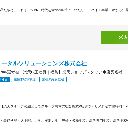
私たちは、これまでMVNO時代を含め8年以上にわたり、モバイル事業にかかる知見
求人
トータルソリューションズ株式会社
1day選考会｜楽天G正社員｜福島】楽天ショップスタッフ◆店長候補
職種未経験歓迎
業種未経験歓迎
正社員
【楽天グループの顔としてグループ商材の総合提案×店舗づくり／所定労働時間7.5H
＜最終学歴＞大学院、大学、短期大学、専修・各種学校、高等専門学校、高等学校