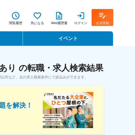
閲覧履歴
気になる
Web履歴書
ログイン
会員登録
イベント
転職イベント・転職セミナー
あり の転職・求人検索結果
転職フェア
郡山市など、左の求人検索条件にて絞込みができます。
転職セミナー動画
題を解決！