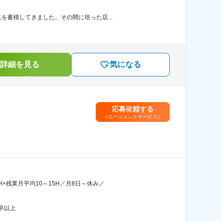
を蓄積してきました。その間に培った店...
詳細を見る
気になる
応募依頼する
（エージェントサービス）
×残業月平均10～15H／月8日～休み／
卒以上