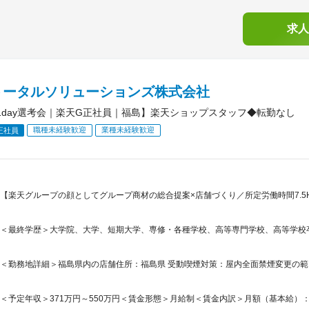
求人
トータルソリューションズ株式会社
1day選考会｜楽天G正社員｜福島】楽天ショップスタッフ◆転勤なし
職種未経験歓迎
業種未経験歓迎
正社員
【楽天グループの顔としてグループ商材の総合提案×店舗づくり／所定労働時間7.5H
＜最終学歴＞大学院、大学、短期大学、専修・各種学校、高等専門学校、高等学校
＜勤務地詳細＞福島県内の店舗住所：福島県 受動喫煙対策：屋内全面禁煙変更の
＜予定年収＞371万円～550万円＜賃金形態＞月給制＜賃金内訳＞月額（基本給）：265,5