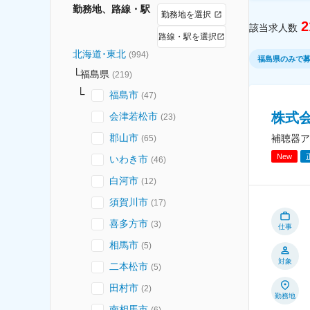
勤務地、路線・駅
勤務地を選択
2
該当求人数
路線・駅を選択
北海道･東北
(
994
)
福島県のみで
福島県
(
219
)
福島市
(
47
)
株式
会津若松市
(
23
)
郡山市
補聴器ア
(
65
)
New
いわき市
(
46
)
白河市
(
12
)
須賀川市
(
17
)
喜多方市
(
3
)
仕事
相馬市
(
5
)
対象
二本松市
(
5
)
田村市
(
2
)
勤務地
南相馬市
(
6
)