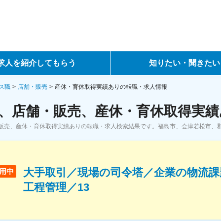
求人を紹介してもらう
知りたい・聞きたい
ントサービス
転職ノウハウ
ス職
店舗・販売
産休・育休取得実績ありの転職・求人情報
、店舗・販売、産休・育休取得実績
サービス
データで見る転職
販売、産休・育休取得実績ありの転職・求人検索結果です。福島市、会津若松市、
ーエージェントサービス
コラム・インタビュー
転職Q&A
大手取引／現場の司令塔／企業の物流課
用中
工程管理／13