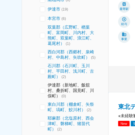
伊達市
(
19
)
最寄駅
本宮市
(
6
)
給与
双葉郡（広野町、楢葉
町、富岡町、川内村、大
熊町、双葉町、浪江町、
事業
葛尾村）
(
1
)
西白河郡（西郷村、泉崎
村、中島村、矢吹町）
(
5
)
石川郡（石川町、玉川
村、平田村、浅川町、古
殿町）
(
2
)
伊達郡（新地町、飯舘
村、桑折町、国見町、川
俣町）
(
0
)
東白川郡（棚倉町、矢祭
東北
町、塙町、鮫川村）
(
2
)
※未経験
耶麻郡（北塩原村、西会
津町、磐梯町、猪苗代
New
町）
(
2
)