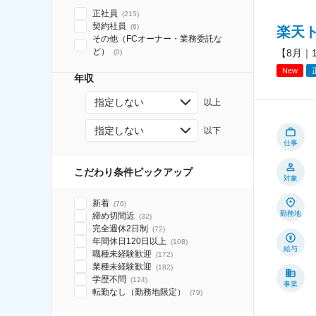
正社員
(
215
)
契約社員
(
6
)
楽天
その他（FCオーナー・業務委託な
ど）
【8月｜
(
0
)
New
年収
指定しない
以上
指定しない
以下
仕事
こだわり条件ピックアップ
対象
新着
(
76
)
勤務地
締め切間近
(
32
)
完全週休2日制
(
72
)
年間休日120日以上
(
108
)
給与
職種未経験歓迎
(
172
)
業種未経験歓迎
(
182
)
学歴不問
(
124
)
事業
転勤なし（勤務地限定）
(
79
)