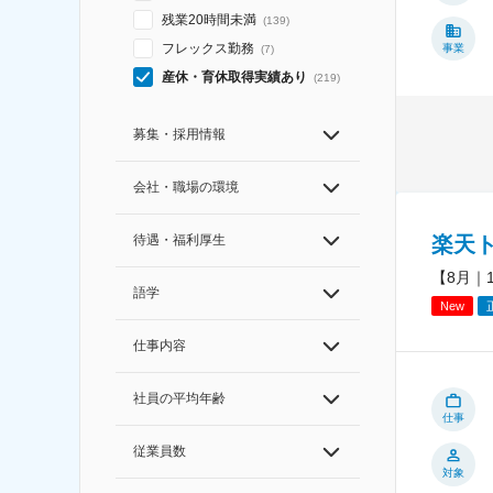
残業20時間未満
(
139
)
フレックス勤務
事業
(
7
)
産休・育休取得実績あり
(
219
)
募集・採用情報
会社・職場の環境
待遇・福利厚生
楽天
【8月｜
語学
New
仕事内容
社員の平均年齢
仕事
従業員数
対象