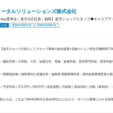
トータルソリューションズ株式会社
1day選考会｜楽天G正社員｜福島】楽天ショップスタッフ◆キャリアア
職種未経験歓迎
業種未経験歓迎
正社員
【楽天グループの顔としてグループ商材の総合提案×店舗づくり／所定労働時間7.5H
＜最終学歴＞大学院、大学、短期大学、専修・各種学校、高等専門学校、高等学校
＜勤務地詳細＞福島県内の店舗住所：福島県 受動喫煙対策：屋内全面禁煙変更の
＜予定年収＞371万円～550万円＜賃金形態＞月給制＜賃金内訳＞月額（基本給）：265,5
私たちは、これまでMVNO時代を含め8年以上にわたり、モバイル事業にかかる知見