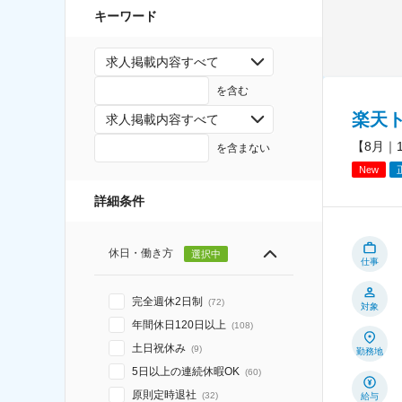
キーワード
求人掲載内容すべて
を含む
楽天
求人掲載内容すべて
【8月｜
を含まない
New
詳細条件
休日・働き方
選択中
仕事
完全週休2日制
(
72
)
対象
年間休日120日以上
(
108
)
土日祝休み
(
9
)
勤務地
5日以上の連続休暇OK
(
60
)
原則定時退社
(
32
)
給与