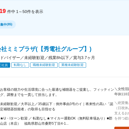
19
件中
1～50
件
を表示
(
85
)
募集中
会社ミミプラザ(【秀電社グループ】)
ドバイザー／未経験歓迎／残業8h以下／賞与3.7ヶ月
転勤なし
職種未経験歓迎
業種未経験歓迎
正社員
＼女性活
お客様の聴力や生活環境に合った最適な補聴器をご提案し、フィッティン
年休110
グ、調整までを一貫して担当します。
＼絶賛働
未経験歓迎／大卒以上／35歳以下：例外事由3号のイ｜将来性の高い「認
（日祝休
定補聴器技能者」の取得も目指せる
支えるお
★U・Iターン歓迎 ／ 転勤なし★マイカー通勤OK（無料駐車場あり）■郡
を持つ総
山店（本店） 福島県郡山市桑野5丁目4-1...