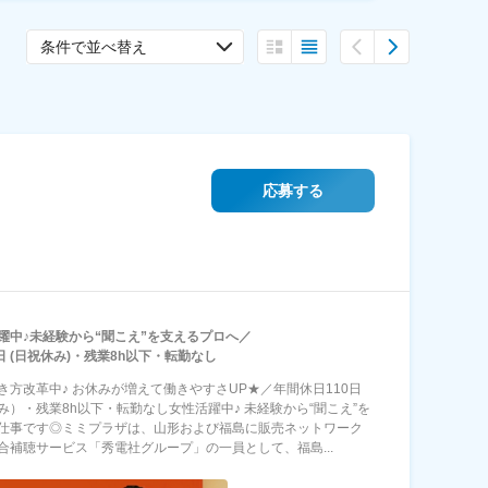
条件で並べ替え
応募する
躍中♪未経験から“聞こえ”を支えるプロへ／
日 (日祝休み)・残業8h以下・転勤なし
き方改革中♪ お休みが増えて働きやすさUP★／年間休日110日
み）・残業8h以下・転勤なし女性活躍中♪ 未経験から“聞こえ”を
仕事です◎ミミプラザは、山形および福島に販売ネットワーク
合補聴サービス「秀電社グループ」の一員として、福島...