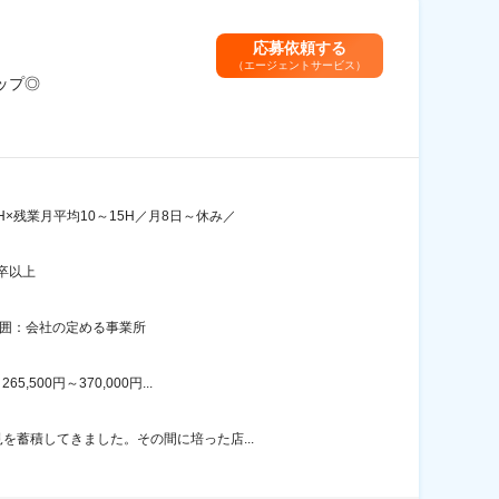
応募依頼する
（エージェントサービス）
ップ◎
×残業月平均10～15H／月8日～休み／
卒以上
範囲：会社の定める事業所
00円～370,000円...
を蓄積してきました。その間に培った店...