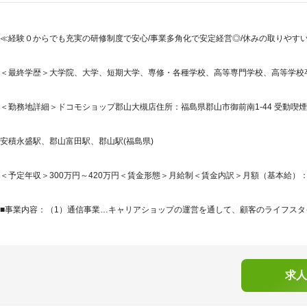
≪経験０からでも充実の研修制度で安心/事業多角化で安定経営◎/休みの取りやすい
＜最終学歴＞大学院、大学、短期大学、専修・各種学校、高等専門学校、高等学校
＜勤務地詳細＞ドコモショップ郡山大槻店住所：福島県郡山市御前南1-44 受動喫煙
安積永盛駅、郡山富田駅、郡山駅(福島県)
＜予定年収＞300万円～420万円＜賃金形態＞月給制＜賃金内訳＞月額（基本給）：200,0
■事業内容：（1）通信事業…キャリアショップの運営を通して、顧客のライフスタイ
求人