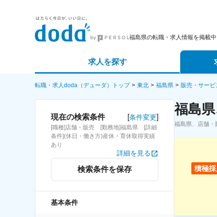
福島県の転職・求人情報を掲載中
求人を探す
詳細条件から探す
エージェ
転職・求人doda（デューダ）トップ
東北
福島県
販売・サービ
福島県
新着求人から探す
スカウト
[
]
現在の検索条件
条件変更
福島県、店舗・
[職種]店舗・販売 [勤務地]福島県 [詳細
求人特集から探す
パートナ
条件](休日・働き方)産休・育休取得実績
あり
詳細を見る
積極採
検索条件を保存
基本条件