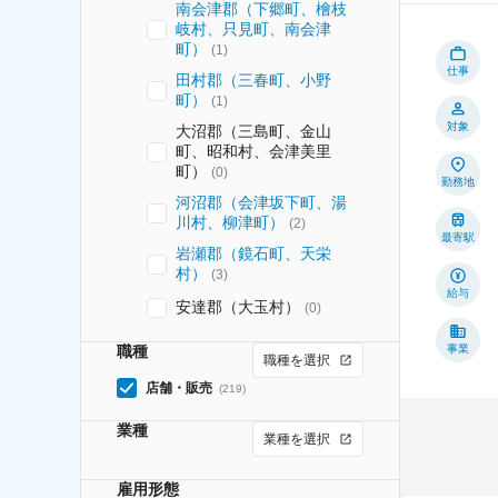
南会津郡（下郷町、檜枝
岐村、只見町、南会津
町）
(
1
)
仕事
田村郡（三春町、小野
町）
(
1
)
対象
大沼郡（三島町、金山
町、昭和村、会津美里
町）
(
0
)
勤務地
河沼郡（会津坂下町、湯
川村、柳津町）
(
2
)
最寄駅
岩瀬郡（鏡石町、天栄
村）
(
3
)
給与
安達郡（大玉村）
(
0
)
職種
事業
職種を選択
店舗・販売
(
219
)
業種
業種を選択
雇用形態