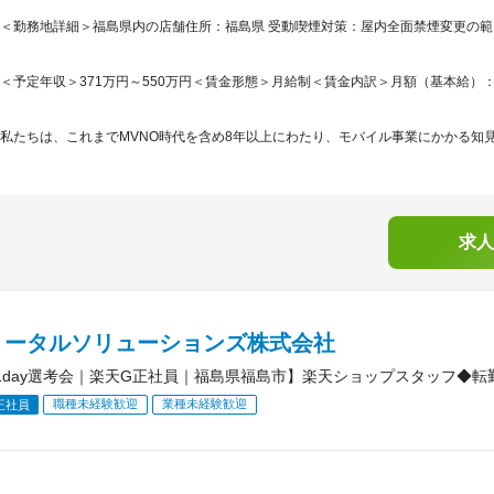
＜勤務地詳細＞福島県内の店舗住所：福島県 受動喫煙対策：屋内全面禁煙変更の
＜予定年収＞371万円～550万円＜賃金形態＞月給制＜賃金内訳＞月額（基本給）：265,5
私たちは、これまでMVNO時代を含め8年以上にわたり、モバイル事業にかかる知見
求人
トータルソリューションズ株式会社
1day選考会｜楽天G正社員｜福島県福島市】楽天ショップスタッフ◆転
職種未経験歓迎
業種未経験歓迎
正社員