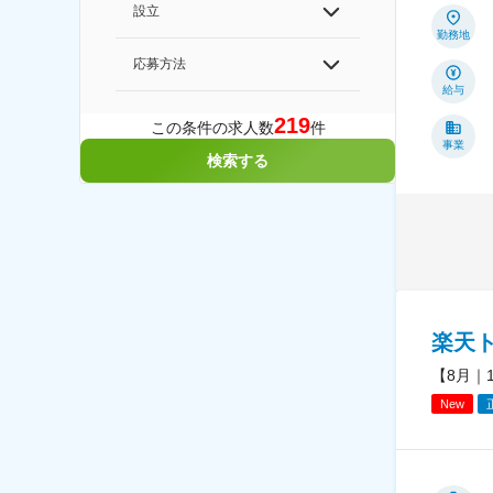
設立
勤務地
応募方法
給与
219
この条件の求人数
件
事業
検索する
楽天
【8月｜
New