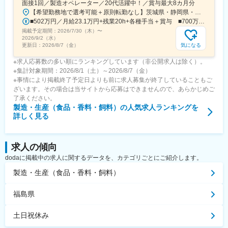
面接1回／製造オペレーター／20代活躍中！／賞与最大8カ月分
駅(熊本県)、長洲駅、今津駅(大分県)、中津駅(大分県)、東中津
【希望勤務地で選考可能＋原則転勤なし】茨城県・静岡県・滋賀県・山口県のいずれか★勤務地は希望を考慮します★本人の意思による海外工場や、他部署への異動実績もあります <関東工場>茨城県取手市清水667-1[最寄り駅]取手駅・藤代駅 <静岡工場>静岡県焼津市相川17-2[最寄り駅]藤枝駅 ＜関西工場＞滋賀県栗東市下鈎21-1 [最寄り駅]栗東駅 ＜滋賀工場＞滋賀県栗東市下鈎140-1[最寄り駅]手原駅 ＜下関工場＞山口県下関市小月小島1-1-12[最寄り駅]小月駅 ※いずれの配属先でも、受動喫煙対策あり（屋内分煙） ■住宅手当支給あり※一定の要件あり■移住の方には引越代の実費補助に加え【新生活支援金として20万円】を支給！■マイカー・バイク通勤OK！
駅、宇佐駅、日向庄内駅、隼人駅、五位野駅、表木山駅、西１１
■502万円／月給23.1万円+残業20h+各種手当＋賞与 ■700万円／主任クラス／月給28.3万円+残業20h+各種手当＋賞与
丁目駅、曽根田駅、取手駅、グリーンスタジアム前駅、東成田
掲載予定期間：
2026/7/30（木）
〜
駅、観音駅、芝公園駅、室駅、三柿野駅、吉原本町駅、大曽根
2026/9/2（水）
駅、新豊田駅、新川橋駅、近鉄四日市駅、泊駅(三重県)、木幡駅
気になる
更新日：
2026/8/7（金）
(京都府・奈良線)、西大路三条駅、深江橋駅、大阪梅田駅(阪神
※求人応募数の多い順にランキングしています（非公開求人は除く）。
線)、コスモスクエア駅、ユニバーサルシティ駅、東淀川駅、猪名
※集計対象期間：2026/8/1（土）～2026/8/7（金）
寺駅、花隈駅、宝塚南口駅、黒崎駅前駅、中央区役所前駅、田町
※事情により掲載終了予定日よりも前に求人募集が終了していることもご
駅(東京都)、本吉原駅、六地蔵駅(京阪線)、山ノ内駅(京都府)、大
ざいます。その場合は当サイトから応募はできませんので、あらかじめご
阪駅、みなと元町駅、西黒崎駅
了承ください。
製造・生産（食品・香料・飼料）
の人気求人ランキングを
詳しく見る
求人の傾向
dodaに掲載中の求人に関するデータを、カテゴリごとにご紹介します。
製造・生産（食品・香料・飼料）
福島県
土日祝休み