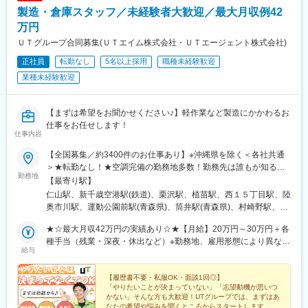
製造・倉庫スタッフ／未経験者大歓迎／最大月収例42
万円
ＵＴグループ合同募集(ＵＴエイム株式会社・ＵＴエージェント株式会社)
正社員
転勤なし
5名以上採用
職種未経験歓迎
業種未経験歓迎
【まずは希望をお聞かせください♪】軽作業など製造にかかわるお
仕事をお任せします！
仕事内容
【全国募集／約3400件のお仕事あり】※沖縄県を除く＜各社共通
＞★転勤なし！★空調完備の勤務地多数！勤務先は誰もが知る大
勤務地
手メーカーを中心に、自動車、半導体、家電、食品、製薬など
【最寄り駅】
様々！数ある勤務地やお仕事の中から、あなたのご希望に合った
仁山駅、新千歳空港駅(鉄道)、栗沢駅、植苗駅、西１５丁目駅、陸
お仕事をご紹介します！＼社宅完備のお仕事もあります／U・Iタ
奥市川駅、運動公園前駅(青森県)、筒井駅(青森県)、村崎野駅、花
ーン希望者や住み込みで働きたい方もお気軽にご相談ください♪■
巻空港駅(東北本線)、金ケ崎駅、青山駅(岩手県)、一ノ関駅、鹿又
一部、家具家電付きの社宅や社宅費全額補助のお仕事もあり■家族
★☆最大月収42万円の実績あり☆★【月給】20万円～30万円＋各
駅、大河原駅(宮城県)、愛子駅、東白石駅、多賀城駅、西古川駅、
やパートナーとの入居も相談OK！（実績多数）※各種規定あり
種手当（残業・深夜・休出など）※勤務地、雇用形態により異なり
仙台空港駅(鉄道)、塚目駅、泉中央駅、新利府駅、和田駅、扇田
給与
ます。【月収例／入社1年目】 ・宮城県仙台市/月収例30万円/2
駅、泉田駅、萩生駅、米沢駅、赤井駅、堂島駅、白坂駅、鏡石
交替/金属部品の検査・梱包・茨城県神栖市/月収例32万円/電子基
駅、杉田駅(福島県)、磐城棚倉駅、福島駅(福島県)、大越駅、五百
板製造の機械操作・運搬・神奈川県高座郡/月収例32.6万円/未経験
【履歴書不要・私服OK・面談1回◎】
川駅、磐城浅川駅、石岡駅、徳宿駅、羽鳥駅、西取手駅、研究学
「やりたいことが決まっていない」「志望動機が思いつ
大歓迎/車の部品製造・名古屋市/月収例30.2万円/2交替/自動化パー
園駅、大宝駅、三妻駅、神立駅、磯原駅、大甕駅、下総神崎駅、
かない」そんな方も大歓迎！UTグループでは、まずはあ
ツの組立検査・三重県四日市市/月収例30万円/大手メーカーで装置
阿字ケ浦駅、水戸駅、東海駅、玉村駅、牛久駅、守谷駅、下館
なたの希望や悩みを聞くところからスタートします。気