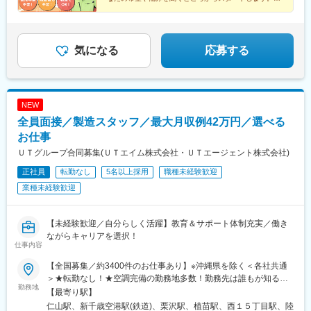
メンテナンス・富山県富山市/月収例31万円/日勤・土日祝休み/半
軽な相談感覚で、ぜひ面談にご参加ください♪
駅、大洋駅、常陸大宮駅、鹿島神宮駅、古河駅、清原地区市民セ
導体製造装置の組立・検査・新潟県長岡市/月収例28.4万円/3交
ンター前駅、小田林駅、寺内駅、県駅、陽東３丁目駅、倉賀野
替・土日休み/プラスチック原料の製造・滋賀県草津市/月収例30万
駅、太田駅(群馬県)、境町駅、北原駅、上尾駅、吉野原駅、本川越
円～/2交替・土日祝休み/大手メーカーでの組立や検査・兵庫県三
駅、飯能駅、南鳩ケ谷駅、新越谷駅、大野原駅、鷲宮駅、大麻生
気になる
応募する
田市/月収例36.6万円/2交替/大手機械メーカーで軽作業・福岡県う
駅、柏たなか駅、小櫃駅、旭駅(千葉県)、南船橋駅、みどり台駅、
きは市/月収例30万円/土日休み/ボールねじの検査※試用期間：入社
二俣新町駅、空港第２ビル駅(鉄道)、仲ノ町駅、久住駅、日野駅
当月＋翌月（最大2カ月）※試用期間中の給与変動なし※給与に関
(東京都)、羽村駅、三田駅(東京都)、八王子みなみ野駅、志茂駅、
する詳細は、面談時にご説明させていただきます＜各社共通＞
新木場駅、北八王子駅、流通センター駅、原当麻駅、昭和駅、古
NEW
淵駅、湘南台駅、海芝浦駅、下溝駅、相模原駅、中央林間駅、相
全員面接／製造スタッフ／最大月収例42万円／選べる
武台前駅、香川駅、伊勢原駅、海老名駅(相模線)、追浜駅、新杉田
駅、犀潟駅、押切駅、田上駅(新潟県)、三条駅(新潟県)、南富山
お仕事
駅、戸出駅、越ノ潟駅、乙丸駅、松任駅、粟津駅(石川県)、王子保
ＵＴグループ合同募集(ＵＴエイム株式会社・ＵＴエージェント株式会社)
駅、敦賀駅、六条駅、竜王駅、四方津駅、一日市場駅、伊那八幡
正社員
転勤なし
5名以上採用
職種未経験歓迎
駅、平田駅(長野県)、加茂野駅、土岐市駅、西大垣駅、蘇原駅、小
泉駅、下切駅、関下有知駅、穂積駅、中津川駅、ジヤトコ前駅、
業種未経験歓迎
上島駅、豊岡駅(静岡県)、日本平駅、焼津駅、沼津駅、三河知立
駅、春日井駅(中央本線)、ナゴヤドーム前矢田駅、小牧原駅、乙川
駅、小牧口駅、藤川駅、東名古屋港駅、大府駅、金城ふ頭駅、豊
【未経験歓迎／自分らしく活躍】教育＆サポート体制充実／働き
田市駅、間内駅、豊明駅、碧南駅、野田城駅、尾張横須賀駅、萩
ながらキャリアを選択！
仕事内容
原駅(愛知県)、諏訪町駅、新安城駅、老津駅、須ケ口駅、北野桝塚
駅、三日市駅、田丸駅、あすなろう四日市駅、保々駅、市部駅、
【全国募集／約3400件のお仕事あり】※沖縄県を除く＜各社共通
南四日市駅、河芸駅、穴太駅(三重県)、高宮駅(滋賀県)、南草津
＞★転勤なし！★空調完備の勤務地多数！勤務先は誰もが知る大
駅、近江八幡駅、唐橋前駅、水口駅、虎姫駅、近江長岡駅、愛知
勤務地
手メーカーを中心に、自動車、半導体、家電、食品、製薬など
【最寄り駅】
川駅、石原駅(京都府)、木幡駅(京都府・京阪線)、並河駅、西大路
様々！数ある勤務地やお仕事の中から、あなたのご希望に合った
仁山駅、新千歳空港駅(鉄道)、栗沢駅、植苗駅、西１５丁目駅、陸
御池駅、東舞鶴駅、平林駅(大阪府)、放出駅、滝谷不動駅、西梅田