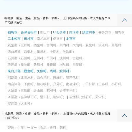
福島県、製造・生産（食品・香料・飼料）、土日祝休みの転職・求人情報をエリ
アで絞り込む
福島市
会津若松市
郡山市
いわき市
白河市
須賀川市
喜多方市
相馬市
二本松市
田村市
南相馬市
伊達市
本宮市
双葉郡（広野町、楢葉町、富岡町、川内村、大熊町、双葉町、浪江町、葛尾村）
西白河郡（西郷村、泉崎村、中島村、矢吹町）
石川郡（石川町、玉川村、平田村、浅川町、古殿町）
伊達郡（新地町、飯舘村、桑折町、国見町、川俣町）
東白川郡（棚倉町、矢祭町、塙町、鮫川村）
耶麻郡（北塩原村、西会津町、磐梯町、猪苗代町）
南会津郡（下郷町、檜枝岐村、只見町、南会津町）
田村郡（三春町、小野町）
大沼郡（三島町、金山町、昭和村、会津美里町）
河沼郡（会津坂下町、湯川村、柳津町）
岩瀬郡（鏡石町、天栄村）
安達郡（大玉村）
福島県、製造・生産（食品・香料・飼料）、土日祝休みの転職・求人情報を職種
で絞り込む
製造・生産リーダー（食品・香料・飼料）