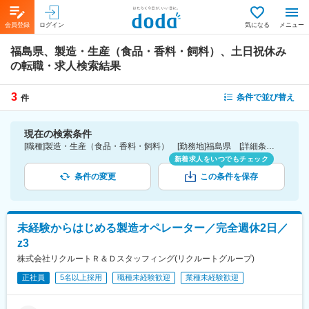
会員登録
ログイン
気になる
メニュー
福島県、製造・生産（食品・香料・飼料）、土日祝休み
の転職・求人検索結果
3
条件で並び替え
件
現在の検索条件
[職種]製造・生産（食品・香料・飼料） [勤務地]福島県 [詳細条件](休日・働き方)土日祝休み
新着求人をいつでもチェック
条件の変更
この条件を保存
未経験からはじめる製造オペレーター／完全週休2日／
z3
株式会社リクルートＲ＆Ｄスタッフィング(リクルートグループ)
正社員
5名以上採用
職種未経験歓迎
業種未経験歓迎