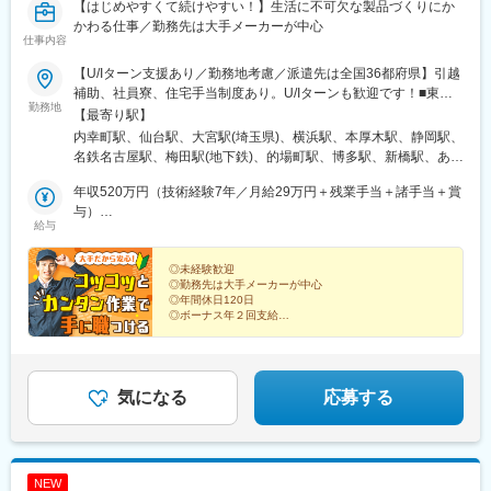
【はじめやすくて続けやすい！】生活に不可欠な製品づくりにか
かわる仕事／勤務先は大手メーカーが中心
仕事内容
【U/Iターン支援あり／勤務地考慮／派遣先は全国36都府県】引越
補助、社員寮、住宅手当制度あり。U/Iターンも歓迎です！■東北
勤務地
エリア／青森・岩手・宮城・秋田・山形・福島■関東エリア／東
【最寄り駅】
京・埼玉・神奈川・千葉・茨城・栃木・群馬■北信越エリア／長
内幸町駅、仙台駅、大宮駅(埼玉県)、横浜駅、本厚木駅、静岡駅、
野・山梨・福井■東海エリア／静岡・愛知・三重・岐阜■関西エリ
名鉄名古屋駅、梅田駅(地下鉄)、的場町駅、博多駅、新橋駅、あお
ア／大阪・京都・奈良・兵庫・滋賀■中国・四国エリア／広島・岡
ば通駅、神奈川駅、新静岡駅、近鉄名古屋駅、大阪梅田駅(阪神
山・山口・香川■九州エリア／福岡・長崎・熊本・佐賀・大分・宮
年収520万円（技術経験7年／月給29万円＋残業手当＋諸手当＋賞
線)、稲荷町駅(広島県)、虎ノ門駅、仙台駅(地下鉄)、反町駅、日吉
崎・鹿児島 ※転勤の可能性あり※受動喫煙対策：原則あり（勤務先
与）
町駅、名古屋駅、大阪梅田駅(阪急線)、猿猴橋町駅
給与
に従う）
年収420万円（技術経験3年／月給24万円＋残業手当＋諸手当＋賞
与）
◎未経験歓迎
◎勤務先は大手メーカーが中心
◎年間休日120日
◎ボーナス年２回支給
◎家賃5割補助制度あり
◎全国に勤務地あり
食品やサプリメント、タイヤなどの製品づくりを支える
仕事をご紹介。
気になる
応募する
コツコツと経験を重ねながら手に職つけましょう！
NEW