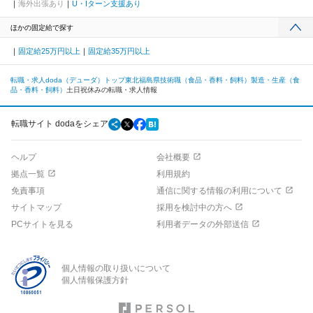
海外出張あり
U・Iターン支援あり
ほかの固定給で探す
固定給25万円以上
固定給35万円以上
転職・求人doda（デューダ）トップ
東北
福島県
技術職（食品・香料・飼料）
製造・生産（食
品・香料・飼料）
土日祝休みの転職・求人情報
転職サイト dodaをシェア
ヘルプ
会社概要
拠点一覧
利用規約
免責事項
通信に関する情報の利用について
サイトマップ
採用を検討中の方へ
PCサイトを見る
利用者データの外部送信
個人情報の取り扱いについて
個人情報保護方針