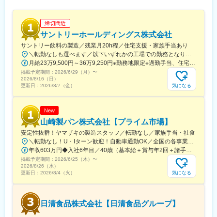
駅(東京都)、本吉原駅、六地蔵駅(京阪線)、山ノ内駅(京都府)、大
駅、春日井駅(中央本線)、ナゴヤドーム前矢田駅、小牧原駅、乙川
阪駅、みなと元町駅、西黒崎駅
駅、小牧口駅、藤川駅、東名古屋港駅、大府駅、金城ふ頭駅、豊
締切間近
田市駅、間内駅、豊明駅、碧南駅、野田城駅、尾張横須賀駅、萩
原駅(愛知県)、諏訪町駅、新安城駅、老津駅、須ケ口駅、北野桝塚
サントリーホールディングス株式会社
駅、三日市駅、田丸駅、あすなろう四日市駅、保々駅、市部駅、
サントリー飲料の製造／残業月20h程／住宅支援・家族手当あり
南四日市駅、河芸駅、穴太駅(三重県)、高宮駅(滋賀県)、南草津
＼転勤なしも選べます／以下いずれかの工場での勤務となります。※勤務する工場によりマイカー通勤OK※勤務地限定採用（転勤なし／「勤務地非限定」への転換も可能※規定あり）※受動喫煙対策あり■酒類工場の勤務地・武蔵野ビール工場（東京）・白州蒸溜所（山梨）・山崎蒸溜所（大阪）・栃木梓の森工場（栃木）・大阪工場（大阪）※酒類工場の採用は、サントリーホールディングス株式会社で採用後、サントリー株式会社へ在籍出向（酒類工場勤務）となります。■食品工場の勤務地・榛名工場（群馬）・多摩川工場（東京）・天然水北アルプス信濃の森工場（長野）・木曽川工場（愛知）・京都城陽工場（京都）・高砂工場（兵庫）・天然水奥大山ブナの森工場（鳥取）※食品工場の採用は、サントリーホールディングス株式会社で採用後、サントリービバレッジ＆フード株式会社に転籍し、サントリープロダクツ株式会社へ転籍出向（食品工場勤務）となります。
駅、近江八幡駅、唐橋前駅、水口駅、虎姫駅、近江長岡駅、愛知
月給23万9,500円～36万9,250円※勤務地限定※過勤手当、住宅支援等は除く
川駅、石原駅(京都府)、木幡駅(京都府・京阪線)、並河駅、西大路
掲載予定期間：
2026/6/29（月）
〜
御池駅、東舞鶴駅、平林駅(大阪府)、放出駅、滝谷不動駅、西梅田
2026/8/16（日）
駅、萱島駅、新石切駅、トレードセンター前駅、高槻市駅、蛸地
気になる
更新日：
2026/8/7（金）
蔵駅、南港東駅、和泉中央駅、志紀駅、北花田駅、桜島駅、ＪＲ
総持寺駅、星ケ丘駅(大阪府)、東三国駅、りんくうタウン駅、広野
駅(兵庫県)、西栗栖駅、千本駅、栄駅(兵庫県)、相野駅、大村駅(兵
New
庫県)、広畑駅、岡場駅、塚口駅(福知山線)、荒井駅、丹波大山
山崎製パン株式会社【プライム市場】
駅、伊丹駅(阪急線)、東二見駅、福崎駅、網干駅、鳴門駅、日生中
安定性抜群！ヤマザキの製造スタッフ／転勤なし／家族手当・社食
央駅、佐用駅、フラワータウン駅、西神中央駅、網引駅、マリン
＼転勤なし！U・Iターン歓迎！自動車通勤OK／全国の各事業所から希望の事業所をお選びいただけます。＼★引越費用を最大10万円まで補助！／「新しい場所で働きたい」という方を応援します！入社に伴う転居が必要な場合は、引越費用を最大10万円まで会社が補助。新生活のスタートをサポートします！制度の詳細については、お気軽にご相談ください！
パーク駅、日本へそ公園駅、武庫川団地前駅、コウノトリの郷
年収603万円◆入社6年目／40歳（基本給＋賞与年2回＋諸手当＋残業・深夜手当） 年収499万円◆入社1年目／35歳（基本給＋賞与年2回＋諸手当＋残業・深夜手当）
駅、西元町駅、播磨町駅、柏原駅(兵庫県)、宝塚駅、別府駅(兵庫
掲載予定期間：
2026/6/25（木）
〜
県)、篠山口駅、総合運動公園駅、平松駅、浮孔駅、学研北生駒
2026/8/26（水）
駅、大和小泉駅、三本松駅(奈良県)、東郡家駅、米子駅、東松江駅
気になる
更新日：
2026/8/4（火）
(島根県)、金川駅、笠岡駅、西勝間田駅、三菱自工前駅、新広駅、
東福山駅、八次駅、江波駅、西条駅(広島県)、大歳駅、徳山駅、麻
植塚駅、豊浜駅、玉之江駅、山田西町駅、太刀洗駅、竹下駅、新
日清食品株式会社【日清食品グループ】
宮中央駅、田主丸駅、新栄町駅(福岡県)、黒崎駅、肥前麓駅、大善
寺駅、新大村駅、原水駅、肥後大津駅、新玉名駅、八代駅、小川