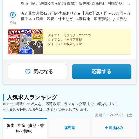
お仕事をご紹介します！＼社宅完備のお仕事もあります／U・Iタ
奥市川駅、運動公園前駅(青森県)、筒井駅(青森県)、村崎野駅、花
駅、萱島駅、新石切駅、トレードセンター前駅、高槻市駅、蛸地
ーン希望者や住み込みで働きたい方もお気軽にご相談ください♪■
巻空港駅(東北本線)、金ケ崎駅、青山駅(岩手県)、一ノ関駅、鹿又
蔵駅、南港東駅、和泉中央駅、志紀駅、北花田駅、桜島駅、ＪＲ
一部、家具家電付きの社宅や社宅費全額補助のお仕事もあり■家族
★☆最大月収42万円の実績あり☆★【月給】20万円～30万円＋各
駅、大河原駅(宮城県)、愛子駅、東白石駅、多賀城駅、西古川駅、
総持寺駅、星ケ丘駅(大阪府)、東三国駅、りんくうタウン駅、広野
やパートナーとの入居も相談OK！（実績多数）※各種規定あり
種手当（残業・深夜・休出など）※勤務地、雇用形態により異なり
仙台空港駅(鉄道)、塚目駅、泉中央駅、新利府駅、和田駅、扇田
駅(兵庫県)、西栗栖駅、千本駅、栄駅(兵庫県)、相野駅、大村駅(兵
給与
ます。【月収例／入社1年目】 ・宮城県仙台市/月収例30万円/2
駅、泉田駅、萩生駅、米沢駅、赤井駅、堂島駅、白坂駅、鏡石
庫県)、広畑駅、岡場駅、塚口駅(福知山線)、荒井駅、丹波大山
交替/金属部品の検査・梱包・茨城県神栖市/月収例32万円/電子基
駅、杉田駅(福島県)、磐城棚倉駅、福島駅(福島県)、大越駅、五百
駅、伊丹駅(阪急線)、東二見駅、福崎駅、網干駅、鳴門駅、日生中
板製造の機械操作・運搬・神奈川県高座郡/月収例32.6万円/未経験
タイプ１：モクモク・コツコツ
川駅、磐城浅川駅、石岡駅、徳宿駅、羽鳥駅、西取手駅、研究学
央駅、佐用駅、フラワータウン駅、西神中央駅、網引駅、マリン
タイプ２：キャリア重視
大歓迎/車の部品製造・名古屋市/月収例30.2万円/2交替/自動化パー
園駅、大宝駅、三妻駅、神立駅、磯原駅、大甕駅、下総神崎駅、
パーク駅、日本へそ公園駅、武庫川団地前駅、コウノトリの郷
タイプ３：高収入を実現
ツの組立検査・三重県四日市市/月収例30万円/大手メーカーで装置
阿字ケ浦駅、水戸駅、東海駅、玉村駅、牛久駅、守谷駅、下館
駅、西元町駅、播磨町駅、柏原駅(兵庫県)、宝塚駅、別府駅(兵庫
メンテナンス・富山県富山市/月収例31万円/日勤・土日祝休み/半
あなたの希望や考え方に合った仕事をご紹介します！
駅、大洋駅、常陸大宮駅、鹿島神宮駅、古河駅、清原地区市民セ
県)、篠山口駅、総合運動公園駅、平松駅、浮孔駅、学研北生駒
＼全国に約3400件の仕事あり／
導体製造装置の組立・検査・新潟県長岡市/月収例28.4万円/3交
ンター前駅、小田林駅、寺内駅、県駅、陽東３丁目駅、倉賀野
駅、大和小泉駅、三本松駅(奈良県)、東郡家駅、米子駅、東松江駅
あなたの優先したいことは何ですか？
替・土日休み/プラスチック原料の製造・滋賀県草津市/月収例30万
駅、太田駅(群馬県)、境町駅、北原駅、上尾駅、吉野原駅、本川越
一緒に理想のキャリアを築いていきましょう！
(島根県)、金川駅、笠岡駅、西勝間田駅、三菱自工前駅、新広駅、
円～/2交替・土日祝休み/大手メーカーでの組立や検査・兵庫県三
駅、飯能駅、南鳩ケ谷駅、新越谷駅、大野原駅、鷲宮駅、大麻生
気になる
応募する
東福山駅、八次駅、江波駅、西条駅(広島県)、大歳駅、徳山駅、麻
田市/月収例36.6万円/2交替/大手機械メーカーで軽作業・福岡県う
駅、柏たなか駅、小櫃駅、旭駅(千葉県)、南船橋駅、みどり台駅、
植塚駅、豊浜駅、玉之江駅、山田西町駅、太刀洗駅、竹下駅、新
きは市/月収例30万円/土日休み/ボールねじの検査※試用期間：入社
二俣新町駅、空港第２ビル駅(鉄道)、仲ノ町駅、久住駅、日野駅
宮中央駅、田主丸駅、新栄町駅(福岡県)、黒崎駅、肥前麓駅、大善
当月＋翌月（最大2カ月）※試用期間中の給与変動なし※給与に関
(東京都)、羽村駅、三田駅(東京都)、八王子みなみ野駅、志茂駅、
寺駅、新大村駅、原水駅、肥後大津駅、新玉名駅、八代駅、小川
する詳細は、面談時にご説明させていただきます＜各社共通＞
新木場駅、北八王子駅、流通センター駅、原当麻駅、昭和駅、古
駅(熊本県)、長洲駅、今津駅(大分県)、中津駅(大分県)、東中津
人気求人ランキング
淵駅、湘南台駅、海芝浦駅、下溝駅、相模原駅、中央林間駅、相
駅、宇佐駅、日向庄内駅、隼人駅、五位野駅、表木山駅、西１１
dodaに掲載中の求人を、応募数順にランキング形式でご紹介します。
武台前駅、香川駅、伊勢原駅、海老名駅(相模線)、追浜駅、新杉田
丁目駅、曽根田駅、取手駅、グリーンスタジアム前駅、東成田
※応募数が同数の場合は、新着順に表示しています。
駅、犀潟駅、押切駅、田上駅(新潟県)、三条駅(新潟県)、南富山
駅、観音駅、芝公園駅、室駅、三柿野駅、吉原本町駅、大曽根
駅、戸出駅、越ノ潟駅、乙丸駅、松任駅、粟津駅(石川県)、王子保
更新日：
2026/8/8（土）
駅、新豊田駅、新川橋駅、近鉄四日市駅、泊駅(三重県)、木幡駅
駅、敦賀駅、六条駅、竜王駅、四方津駅、一日市場駅、伊那八幡
(京都府・奈良線)、西大路三条駅、深江橋駅、大阪梅田駅(阪神
製造・生産（食品・香
駅、平田駅(長野県)、加茂野駅、土岐市駅、西大垣駅、蘇原駅、小
福島県
土日祝休み
線)、コスモスクエア駅、ユニバーサルシティ駅、東淀川駅、猪名
料・飼料）
泉駅、下切駅、関下有知駅、穂積駅、中津川駅、ジヤトコ前駅、
寺駅、花隈駅、宝塚南口駅、黒崎駅前駅、中央区役所前駅、田町
上島駅、豊岡駅(静岡県)、日本平駅、焼津駅、沼津駅、三河知立