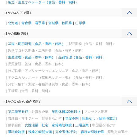
製造・生産オペレーター（食品・香料・飼料）
ほかのエリアで探す
北海道
青森県
岩手県
宮城県
秋田県
山形県
ほかの職種で探す
基礎・応用研究（食品・香料・飼料）
製品開発（食品・香料・飼料）
製造プロセス開発・工法開発（食品・香料・飼料）
生産管理（食品・香料・飼料）
品質管理（食品・香料・飼料）
品質保証・監査（食品・香料・飼料）
技術営業・アプリケーションエンジニア（食品・香料・飼料）
テクニカルサポート（技術系サポート職）（食品・香料・飼料）
分析・解析・測定・各種評価試験（食品・香料・飼料）
工場長（食品・香料・飼料）
ほかのこだわり条件で探す
第二新卒歓迎
外資系企業
年間休日120日以上
フレックス勤務
管理職・マネジャー
英語を活かす
学歴不問
転勤なし（勤務地限定）
服装自由
女性活躍
社宅・家賃補助制度
上場企業
中国語を活かす
退職金制度
残業20時間未満
完全週休2日制
職種未経験歓迎
原則定時退社