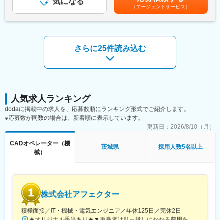
気になる
額)は固定手当を含めた表記です。
・手厚い福利厚生：配属先への勤務に伴う引っ越し費用に関して
（エージェントサービス）
■業務内容
は、会社が全額負担します。家賃補助の金額に関して、6万円（家
より良い環境で難易度が高く専門性を高めていきたい！
賃＋共益費）の物件を上限として半分を支給いたします。他にも
そんなあなたにピッタリです。
家族手当制度等がございます。
さらに25件読み込む
・大型制御盤の回路設計業務
■福利厚生「SS&CU制度」：
・PLCを使用し、既存設備の改修業務
エンジニア（技術社員）を対象に、キャリアチェンジを支援する
・配電盤：高圧受電設備（キュービクル）制御盤：主に動力制御
制度です。U・Iターンしたい、上流工程へ挑戦したいなど転職に
盤（空調機関係中心）の設計業務
ともなうリスクを気にすることなく、社内で自分の新しいキャリ
・ユーティリティ設備（空調機器）等の電気設備保全
アを形成し、可能性を広げることが可能です。シフトしたことに
よって上がった派遣料金が一定基準を超えた場合、給与に還元し
人気求人ランキング
※ご経験スキルに応じて別案件へのご相談も承ります。
ております。
dodaに掲載中の求人を、応募数順にランキング形式でご紹介します。
ご面接の際に志向性に合わせて様々お話しできればと思います。
※応募数が同数の場合は、新着順に表示しています。
更新日：
2026/8/10（月）
■働く環境/当社の特徴：
・全社月平均残業時間：20時間程度
変更の範囲：会社の定める業務
CADオペレーター（機
・年休：123日程度
茨城県
採用人数5名以上
械）
・キャリアサポート制度充実：社内に専属のカウンセラーがお
り、プロジェクト、働き方など相談できる環境がございます。
・定年：65歳となっており、その後も１年更新での契約社員とし
てご活躍いただけます。
・手厚い福利厚生：配属先への勤務に伴う引っ越し費用に関して
株式会社アフェクター
は、会社が全額負担します。家賃補助の金額に関して、6万円（家
賃＋共益費）の物件を上限として半分を支給いたします。他にも
積極面接／IT・機械・電気エンジニア／年休125日／完休2日
家族手当制度等がございます。
★オリジナル手当あり★▼単身者は引っ越しにかかる費用を全額支給▼家賃・共益費を最大95％会社で負担▼勤務地は希望考慮▼自宅からの通勤圏内のみの勤務もOK▼転勤なし(転勤希望があれば、お気軽にお問合せOK)※転勤希望者に関しましては、上記の 引っ越し費用・家賃補助95％(規定あり)を支給！＼手当活用例／家賃＋共益費で、6万円の場合（単身／首都圏／20代）■会社負担：95％■実質自己負担額：3,000円＜プロジェクト先エリア＞関東エリア（東京都・神奈川県・千葉県・埼玉県）東海エリア（愛知県・岐阜県・三重県・静岡県）関西エリア（大阪府・京都府・兵庫県・滋賀県）※勤務地は、希望を考慮して決定します。▼名古屋本社愛知県名古屋市中村区名駅南2丁目14-19住友生命名古屋ビル14F▼川崎本社神奈川県川崎市川崎区砂子1-2-4川崎砂子ビルディング11F▼東京支社東京都港区芝大門2-9-4 VORT芝大門lll3F▼大阪支社大阪府大阪市北区中崎2丁目1-44嶌野ビル５F柔軟に勤務地の対応を実施！お気軽にご応募・ご相談ください♪