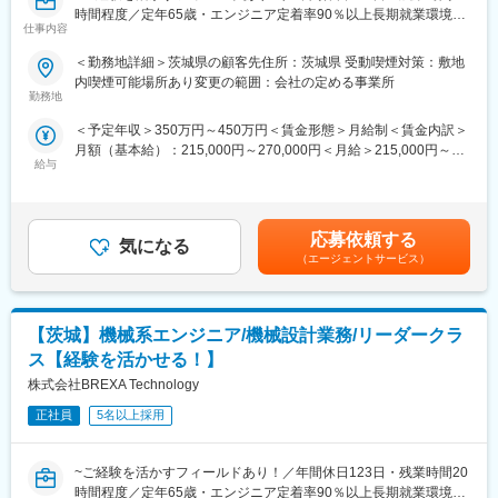
時間程度／定年65歳・エンジニア定着率90％以上長期就業環境あ
変更の範囲：会社の定める業務
仕事内容
り~
※ご経験スキルに応じて別案件へのご相談も承ります。
ご面接の際に志向性に合わせて様々お話しできればと思います。
＜勤務地詳細＞茨城県の顧客先住所：茨城県 受動喫煙対策：敷地
基本的には弊社クライアント様先に常駐していただき、業務に従
内喫煙可能場所あり変更の範囲：会社の定める事業所
事していただきます。
■働く環境/当社の特徴：
勤務地
何かしらのご経験がある方は、最初は今までのご経験等を活かし
・全社月平均残業時間：20時間程度
＜予定年収＞350万円～450万円＜賃金形態＞月給制＜賃金内訳＞
ていただきながらの業務になります。
・年休：123日程度
月額（基本給）：215,000円～270,000円＜月給＞215,000円～
・キャリアサポート制度充実：社内に専属のカウンセラーがお
給与
270,000円＜昇給有無＞有＜残業手当＞有＜給与補足＞※社会人経
◎面接にてスキルやご希望をお伺い、相談の上配属先を決定して
り、プロジェクト、働き方など相談できる環境がございます。
験、面接結果等を考慮の上決定します。 ■昇給：年1回（4月）■賞
いきます。
・定年：65歳となっており、その後も１年更新での契約社員とし
与：年2回（7月、12月）※過去実績2.6ヶ月賃金はあくまでも目安
◎適正な人事考課制度のもと、やりがいのある業務環境を実現し
てご活躍いただけます。
の金額であり、選考を通じて上下する可能性があります。月給(月
ます。
・手厚い福利厚生：配属先への勤務に伴う引っ越し費用に関して
応募依頼する
気になる
額)は固定手当を含めた表記です。
は、会社が全額負担します。家賃補助の金額に関して、6万円（家
（エージェントサービス）
■業務内容
賃＋共益費）の物件を上限として半分を支給いたします。他にも
◎200種類以上の育成カリキュラム
家族手当制度等がございます。
◎借上社宅制度もあります
【茨城】機械系エンジニア/機械設計業務/リーダークラ
◎資格取得支援制度にて、最大10万円の支援あり
■福利厚生「SS&CU制度」：
社会人生活をイチからやり直したい！
エンジニア（技術社員）を対象に、キャリアチェンジを支援する
ス【経験を活かせる！】
そんなあなたにピッタリです。
制度です。U・Iターンしたい、上流工程へ挑戦したいなど転職に
株式会社BREXA Technology
ともなうリスクを気にすることなく、社内で自分の新しいキャリ
◆業務内容
正社員
5名以上採用
アを形成し、可能性を広げることが可能です。シフトしたことに
・自動車安全装置の開発における機械設計補助業務
よって上がった派遣料金が一定基準を超えた場合、給与に還元し
・大型建設系車両の開発における内外装及びバケット部品の設計
ております。
~ご経験を活かすフィールドあり！／年間休日123日・残業時間20
補助業務
時間程度／定年65歳・エンジニア定着率90％以上長期就業環境あ
・製品のテスト結果を元に図面修正業務