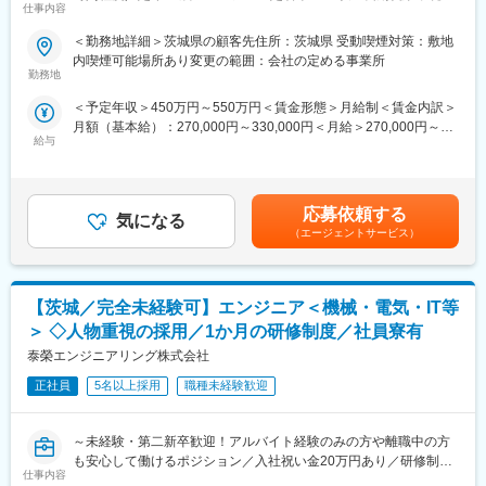
仕事内容
り~
※ご経験スキルに応じて別案件へのご相談も承ります。
変更の範囲：会社の定める業務
＜勤務地詳細＞茨城県の顧客先住所：茨城県 受動喫煙対策：敷地
基本的には弊社クライアント様先に常駐していただき、業務に従
ご面接の際に志向性に合わせて様々お話しできればと思います。
内喫煙可能場所あり変更の範囲：会社の定める事業所
事していただきます。
勤務地
技術職のご経験がある方は、最初は今までのご経験等を活かして
■働く環境/当社の特徴：
＜予定年収＞450万円～550万円＜賃金形態＞月給制＜賃金内訳＞
いただきながらの業務になります。
・全社月平均残業時間：20時間程度
月額（基本給）：270,000円～330,000円＜月給＞270,000円～
・年休：123日程度
給与
330,000円＜昇給有無＞有＜残業手当＞有＜給与補足＞※社会人経
◎面接にてスキルやご希望をお伺い、相談の上配属先を決定して
・キャリアサポート制度充実：社内に専属のカウンセラーがお
験、面接結果等を考慮の上決定します。 ■昇給：年1回（4月）■賞
いきます。
り、プロジェクト、働き方など相談できる環境がございます。
与：年2回（7月、12月）※過去実績2.6ヶ月賃金はあくまでも目安
◎適正な人事考課制度のもと、やりがいのある業務環境を実現し
・定年：65歳となっており、その後も１年更新での契約社員とし
の金額であり、選考を通じて上下する可能性があります。月給(月
ます。
てご活躍いただけます。
応募依頼する
気になる
額)は固定手当を含めた表記です。
・手厚い福利厚生：配属先への勤務に伴う引っ越し費用に関して
（エージェントサービス）
■業務内容
は、会社が全額負担します。家賃補助の金額に関して、6万円（家
◎幅広い案件があり、あなたのやりたいを見つけられる
賃＋共益費）の物件を上限として半分を支給いたします。他にも
◎有給休暇取得率は90％で働きやすい
家族手当制度等がございます。
【茨城／完全未経験可】エンジニア＜機械・電気・IT等
◎定年65歳まで！長く安定して働ける
■福利厚生「SS&CU制度」：
＞ ◇人物重視の採用／1か月の研修制度／社員寮有
より良い環境で難易度が高く専門性を高めていきたい！
エンジニア（技術社員）を対象に、キャリアチェンジを支援する
泰榮エンジニアリング株式会社
そんなあなたにピッタリです。
制度です。U・Iターンしたい、上流工程へ挑戦したいなど転職に
正社員
5名以上採用
職種未経験歓迎
ともなうリスクを気にすることなく、社内で自分の新しいキャリ
◆業務内容
アを形成し、可能性を広げることが可能です。シフトしたことに
・自動車安全装置の開発における機械設計業務
よって上がった派遣料金が一定基準を超えた場合、給与に還元し
～未経験・第二新卒歓迎！アルバイト経験のみの方や離職中の方
・大型建設系車両の開発における内外装及びバケット部品の設計
ております。
も安心して働けるポジション／入社祝い金20万円あり／研修制度
業務
仕事内容
が充実◎未経験から一生モノの専門スキルが身につく！／社員寮
・製品のテスト結果を元に図面修正業務