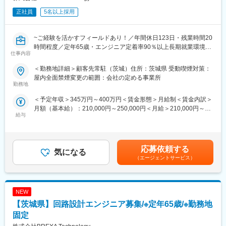
正社員
5名以上採用
~ご経験を活かすフィールドあり！／年間休日123日・残業時間20
時間程度／定年65歳・エンジニア定着率90％以上長期就業環境あ
仕事内容
り~
＜勤務地詳細＞顧客先常駐（茨城）住所：茨城県 受動喫煙対策：
基本的には弊社クライアント様先に常駐していただき、業務に従
屋内全面禁煙変更の範囲：会社の定める事業所
事していただきます。
勤務地
＜予定年収＞345万円～400万円＜賃金形態＞月給制＜賃金内訳＞
■業務内容
月額（基本給）：210,000円～250,000円＜月給＞210,000円～
※※20代の従業員割合50％！！（採用強化中のため）※※
給与
250,000円＜昇給有無＞有＜残業手当＞有＜給与補足＞※社会人経
※※業界トップクラスのシェア率※※
験、面接結果等を考慮の上決定します。 ■昇給：年1回（4月）■賞
与：年2回（7月、12月）※過去実績2.6ヶ月賃金はあくまでも目安
基本的には弊社クライアント様先に常駐していただき、業務に従
の金額であり、選考を通じて上下する可能性があります。月給(月
事していただきます。
応募依頼する
気になる
額)は固定手当を含めた表記です。
何かしらのご経験がある方は、最初は今までのご経験等を活かし
（エージェントサービス）
ていただきながらの業務になりますが、設計補助⇒設計業務とス
テップアップを想定しております。
未経験の方に関してはまずは業務に慣れていただくことを目的と
NEW
し、設備保全か品質管理系のお仕事についていただきます。
【茨城県】回路設計エンジニア募集/※定年65歳/※勤務地
【想定業務内容等】
固定
・設備保全業務