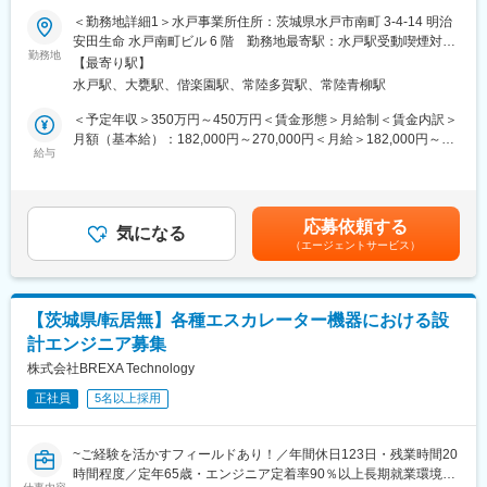
あり／年間休日126日・土日祝休み・平均残業15時間で働き方◎
＜勤務地詳細1＞水戸事業所住所：茨城県水戸市南町 3-4-14 明治
～
※ご経験スキルに応じて別案件へのご相談も承ります。
変更の範囲：会社の定める業務
安田生命 水戸南町ビル 6 階 勤務地最寄駅：水戸駅受動喫煙対
ご面接の際に志向性に合わせて様々お話しできればと思います。
勤務地
策：屋内全面禁煙＜勤務地詳細2＞大みか事務所住所：茨城県日立
【最寄り駅】
■業務内容
市大みか町2丁目27番地8号 Zi：WALL2、3階 勤務地最寄駅：常磐
水戸駅、大甕駅、偕楽園駅、常陸多賀駅、常陸青柳駅
未経験から設計スキルを身に着けたい方を募集します！
■働く環境/当社の特徴：
線／大みか駅受動喫煙対策：屋内全面禁煙変更の範囲：会社の定
案件は、社会インフラ（昇降機・鉄道・建設機械・分電盤・上下
・全社月平均残業時間：20時間程度
める事業所
＜予定年収＞350万円～450万円＜賃金形態＞月給制＜賃金内訳＞
水道）が対象です。
・年休：123日程度
月額（基本給）：182,000円～270,000円＜月給＞182,000円～
ご入社後は1か月半～2か月の総合研修を受けていただき、業務に
・キャリアサポート制度充実：社内に専属のカウンセラーがお
給与
270,000円＜昇給有無＞有＜残業手当＞有＜給与補足＞※スキル・
関するスキルを1から学んでいただきます。
り、プロジェクト、働き方など相談できる環境がございます。
ご経験に応じて決定いたします。※上記想定年収には残業20h分を
※想定ポジションは面接・研修を通じて適性を判断の上でポジショ
・定年：65歳となっており、その後も１年更新での契約社員とし
含んでいます。■モデル年収：37歳／課長／620万円賃金はあくま
ン先を決定します。
てご活躍いただけます。
でも目安の金額であり、選考を通じて上下する可能性がありま
応募依頼する
※入社後業務に慣れるまでの数年間は出張はほぼありません。3～
・手厚い福利厚生：配属先への勤務に伴う引っ越し費用に関して
気になる
す。月給(月額)は固定手当を含めた表記です。
（エージェントサービス）
5年目以降でも、年間1～2回（一泊二日）程度です。（出張手
は、会社が全額負担します。家賃補助の金額に関して、6万円（家
当：日額2,600円～5,000円）
賃＋共益費）の物件を上限として半分を支給いたします。他にも
家族手当制度等がございます。
■想定ポジション ※職種転換制度あり
【茨城県/転居無】各種エスカレーター機器における設
●設計補助
■福利厚生「SS&CU制度」：
計エンジニア募集
└設計者の指示に基づき、図面の修正やトレース、コーディング
エンジニア（技術社員）を対象に、キャリアチェンジを支援する
等を行い設計資料やプロジェクト資料を作成・管理します。
株式会社BREXA Technology
制度です。U・Iターンしたい、上流工程へ挑戦したいなど転職に
●設計管理・調達
ともなうリスクを気にすることなく、社内で自分の新しいキャリ
正社員
5名以上採用
└設計図面、ソースコード、設計資料等をルールに沿って管理を
アを形成し、可能性を広げることが可能です。シフトしたことに
行います。必要に応じて必要素材・部品を調べ調達します。
よって上がった派遣料金が一定基準を超えた場合、給与に還元し
●品質管理・保証
ております。
~ご経験を活かすフィールドあり！／年間休日123日・残業時間20
└工程の管理、設計の検査、設計後の検証を行います。問題点の
時間程度／定年65歳・エンジニア定着率90％以上長期就業環境あ
発見や不具合の原因特定・再発防止策を検討します。