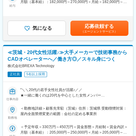
月額（基本給）：182,000円～270,000円＜月給＞182,000円～
全で安心な社会インフラの構築に貢献できる仕事です。
給与
270,000円＜昇給有無＞有＜残業手当＞有＜給与補足＞※スキル・
■研修体制
経験・年齢に応じてご提示年収は変動致します。※上記想定年収に
200種類以上の豊富なプログラムを用意しています。エンジニア
＜未経験者でも安心！＞
は残業20h分＋半年間の中期出張手当を含んでいます。■モデル年
各々のスキル/経験を可視化し、次のステップに向けた育成プラン
未経験者やちょっと経験ある方、ベテランの方でも安心してご活
収：37歳／課長／620万円賃金はあくまでも目安の金額であり、
を常に把握できます。
応募依頼する
躍できるように1か月半～3か月の総合研修プログラムをご用意し
気になる
選考を通じて上下する可能性があります。月給(月額)は固定手当を
（エージェントサービス）
てあります。
含めた表記です。
■キャリアステップについて
四半期毎に１度、対面での面談の中で当社システムのスキルマッ
＜業務詳細＞
プを活用しキャリアアッププランを決めていくことが可能です。
・プラントのポンプやタンク等を接続する配管の設計
また、キャリアデザインアドバイザーがエンジニアとしてのキャ
≪茨城・20代女性活躍♪≫大手メーカーで技術事務から
・配管を支える鋼材の設計
リアデザインや業務に関するご相談に応えています。
CADオペレーターへ／働き方◎／スキル身につく
・プラントの保守、メンテナンスに関わる設備の修繕計画
※社内承認を得た講座は全額会社負担！
・地震や熱などによる配管の強度確認
株式会社BREXA Technology
変更の範囲：会社の定める業務
正社員
5名以上採用
■出張について
現地で配管状況を確認するため出張がありますが、ご本人様の意
向やご家庭等の事情も考慮させて頂くため無理な出張はさせませ
"＼＼20代の若手女性社員が活躍♪／／
ん。
★一緒に働くのは20代を中心とした女性メンバー
└期間：短期（1ヵ月）、中期（半年）、長期（1年）と分かれて
仕事内容
★同世代どうし仲が良く、和気あいあいとした職場です
おり、選考内でご希望を伺います。
★研修が充実しているので、業界未経験でもＯＫ
＜勤務地詳細＞顧客先常駐（茨城）住所：茨城県 受動喫煙対策：
└出張手当：日額2,600円～5,000円
屋内全面禁煙変更の範囲：会社の定める事業所
└人数：若手20～30名で一緒に現地に向かうので一人で任せるこ
◆お任せする仕事
勤務地
とはありません。
・ AutoCADを使用した電気設備（盤・機器など）の配置図、据付
└出張先の業務：現場事務所で設計を行います。業務に慣れて3年
＜予定年収＞330万円～450万円＜賃金形態＞月給制＜賃金内訳＞
図、基礎図の修正・作成
程度経過すると、出張は減り事務所での設計業務が中心となりま
月額（基本給）：205,000円～250,000円＜月給＞205,000円～
・ Excelを使った機器リストや資料の作成・更新