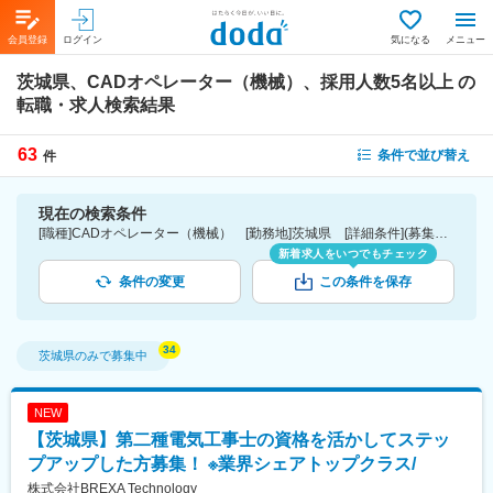
会員登録
ログイン
気になる
メニュー
茨城県、CADオペレーター（機械）、採用人数5名以上
の
転職・求人検索結果
63
条件で並び替え
件
現在の検索条件
[職種]CADオペレーター（機械） [勤務地]茨城県 [詳細条件](募集・採用情報)採用人数5名以上
新着求人をいつでもチェック
条件の変更
この条件を保存
茨城県
のみで募集中
NEW
【茨城県】第二種電気工事士の資格を活かしてステッ
プアップした方募集！ ※業界シェアトップクラス/
株式会社BREXA Technology