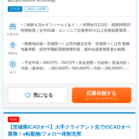
株式会社BREXA Technology
・電気系の製品に関する品質保証等の業務対応
・現場での配線等の対応業務
正社員
5名以上採用
など
その他幅広くプロジェクトが進行しておりますので、是非とも一
~ご経験を活かすフィールドあり！／年間休日123日・残業時間20
度面接にお越しいただきお話をカジュアルにさせていただければ
時間程度／定年65歳・エンジニア定着率90％以上長期就業環境あ
仕事内容
と思います。
り~
＜勤務地詳細＞茨城県つくば市内拠点住所：茨城県つくば市 勤務
■働く環境/当社の特徴：
鉄道車両用インバータのパワーユニットの開発業務（回路の設
地最寄駅：研究学園駅受動喫煙対策：屋内全面禁煙変更の範囲：
・全社月平均残業時間：20時間程度
計，評価など）をお任せいたします。
勤務地
会社の定める事業所
・年休：123日程度
＜予定年収＞500万円～700万円＜賃金形態＞月給制＜賃金内訳＞
・キャリアサポート制度充実：社内に専属のカウンセラーがお
■業務内容
月額（基本給）：280,000円～500,000円＜月給＞280,000円～
り、プロジェクト、働き方など相談できる環境がございます。
担当製品の概要：鉄道車両用インバータ装置
給与
500,000円＜昇給有無＞有＜残業手当＞有＜給与補足＞※社会人経
・定年：65歳となっており、その後も１年更新での契約社員とし
【想定業務内容】
験、面接結果等を考慮の上決定します。 ■昇給：年1回（4月）■賞
てご活躍いただけます。
・鉄道車両用インバータのパワーユニット（パワー半導体を用い
与：年2回（7月、12月）※過去実績2.6ヶ月賃金はあくまでも目安
・手厚い福利厚生：配属先への勤務に伴う引っ越し費用に関して
た電力変換ユニット）の開発
の金額であり、選考を通じて上下する可能性があります。月給(月
は、会社が全額負担します。家賃補助の金額に関して、6万円（家
∟パワー半導体の選定
応募依頼する
気になる
額)は固定手当を含めた表記です。
賃＋共益費）の物件を上限として半分を支給いたします。他にも
∟半導体ドライブ回路の設計，評価等
（エージェントサービス）
家族手当制度等がございます。
∟その他それらに付随する業務
・パワー半導体の電気的な実験
■福利厚生「SS&CU制度」：
∟実験環境の構築，実験（半導体のスイッチング動作）
エンジニア（技術社員）を対象に、キャリアチェンジを支援する
NEW
∟データ測定と整理業務
制度です。U・Iターンしたい、上流工程へ挑戦したいなど転職に
■働く環境/当社の特徴：
【茨城県/CADオペ】大手クライアント先でのCADオペ
ともなうリスクを気にすることなく、社内で自分の新しいキャリ
・全社月平均残業時間：20時間程度
業務！※転勤無/フォロー体制充実
アを形成し、可能性を広げることが可能です。シフトしたことに
・年休：123日程度