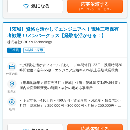
の金額であり、選考を通じて上下する可能性があります。月給(月
ます。
賃＋共益費）の物件を上限として半分を支給いたします。他にも
応募依頼する
気になる
額)は固定手当を含めた表記です。
家族手当制度等がございます。
（エージェントサービス）
■業務内容
◎幅広い案件があり、あなたのやりたいを見つけられる
■福利厚生「SS&CU制度」：
◎有給休暇取得率は90％で働きやすい
エンジニア（技術社員）を対象に、キャリアチェンジを支援する
【茨城】資格を活かしてエンジニアへ！電験三種保有
◎定年65歳まで！長く安定して働ける
制度です。U・Iターンしたい、上流工程へ挑戦したいなど転職に
ともなうリスクを気にすることなく、社内で自分の新しいキャリ
者歓迎！/メンバークラス【経験を活かせる！】
より良い環境で難易度が高く専門性を高めていきたい！
アを形成し、可能性を広げることが可能です。シフトしたことに
株式会社BREXA Technology
そんなあなたにピッタリです。
よって上がった派遣料金が一定基準を超えた場合、給与に還元し
正社員
5名以上採用
ております。
・大型制御盤の回路設計業務
・PLCを使用し、既存設備の改修業務
~ご経験を活かすフィールドあり！／年間休日123日・残業時間20
・配電盤：高圧受電設備（キュービクル）制御盤：主に動力制御
時間程度／定年65歳・エンジニア定着率90％以上長期就業環境あ
盤（空調機関係中心）の設計業務
変更の範囲：会社の定める業務
仕事内容
り~
・ユーティリティ設備（空調機器）等の電気設備保全
＜勤務地詳細＞顧客先常駐（茨城）住所：茨城県 受動喫煙対策：
基本的には弊社クライアント様先に常駐していただき、業務に従
※ご経験スキルに応じて別案件へのご相談も承ります。
屋内全面禁煙変更の範囲：会社の定める事業所
事していただきます。
勤務地
技術職のご経験がある方は、最初は今までのご経験等を活かして
■働く環境/当社の特徴：
＜予定年収＞410万円～460万円＜賃金形態＞月給制＜賃金内訳＞
いただきながらの業務になります。
・全社月平均残業時間：20時間程度
月額（基本給）：250,000円～300,000円＜月給＞250,000円～
・年休：123日程度
給与
300,000円＜昇給有無＞有＜残業手当＞有＜給与補足＞※社会人経
◎面接にてスキルやご希望をお伺い、相談の上配属先を決定して
・キャリアサポート制度充実：社内に専属のカウンセラーがお
験、面接結果等を考慮の上決定します。 ■昇給：年1回（4月）■賞
いきます。
り、プロジェクト、働き方など相談できる環境がございます。
与：年2回（7月、12月）※過去実績2.6ヶ月賃金はあくまでも目安
◎適正な人事考課制度のもと、やりがいのある業務環境を実現し
・定年：65歳となっており、その後も１年更新での契約社員とし
の金額であり、選考を通じて上下する可能性があります。月給(月
ます。
てご活躍いただけます。
応募依頼する