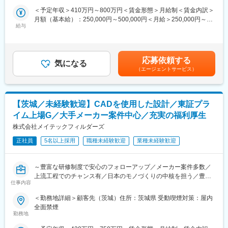
・設計業務及び3D CADによる製作図、組立図の作成
・残業は全社平均で月20時間で、サービス残業は一切ありませ
＜予定年収＞410万円～800万円＜賃金形態＞月給制＜賃金内訳＞
・部品表作成
ん。
月額（基本給）：250,000円～500,000円＜月給＞250,000円～
・図面作成
・また育児休業取得者も多く、複数回の育児休業を取得した者も
給与
500,000円＜昇給有無＞有＜残業手当＞有＜給与補足＞※経験・ス
多数在籍しています。
キルを考慮し、当社規定に基づき決定します。※上記年収は想定残
◆ホイールローダー
業時間を含んだ想定年収になり、残業時間などにより変動いたし
・維持設計に関わる３Ｄ設計、製図
■当社について：
ます。■昇給：年1回（7月）■賞与：年2回 夏（6月）・冬（12
・各種検討
・20,000名以上の社員を抱える技術系のアウトソーシング業とし
応募依頼する
気になる
月）賃金はあくまでも目安の金額であり、選考を通じて上下する
・資料作成
てはトップクラスのエンジニア集団です。
（エージェントサービス）
可能性があります。月給(月額)は固定手当を含めた表記です。
・現場対応等の業務
・ITだけでなく機械／電気電子／建設と幅広い社員が所属してお
・中大型ホイールローダの生産工場移管に関連する設計業務
り、月に１度のエンジニアミーティング等で異業種交流の場もあ
・量産維持設計業務
る為、自身の分野だけでなく様々な情報を得る事ができます。将
【茨城／未経験歓迎】CADを使用した設計／東証プラ
来的にキャリアチェンジも可能です。
【環境】
イム上場G／大手メーカー案件中心／充実の福利厚生
大手電機メーカーには100名以上の弊社の社員が執務しておりま
変更の範囲：会社の定める業務
株式会社メイテックフィルダーズ
す。
製品や機種・フェーズに合わせて約10名のチームでプロジェクト
正社員
5名以上採用
職種未経験歓迎
業種未経験歓迎
に参画していただきます。
～豊富な研修制度で安心のフォローアップ／メーカー案件多数／
【企業説明動画】
上流工程でのチャンス有／日本のモノづくりの中核を担う／豊富
会社紹介：https://youtu.be/-VNYM-jRZFo
仕事内容
な取引先と案件／エンジニアとしてスキルを磨きたい方へ～
インタビュー：https://youtu.be/zDdDBd7Up2Y
＜勤務地詳細＞顧客先（茨城）住所：茨城県 受動喫煙対策：屋内
■働き方：
■魅力：
全面禁煙
残業時間は全社平均で20時間程度で、土日祝休みで年間休日124
・コミュニケーション能力、問題解決能力、プレゼンテーション
勤務地
日と働きやすい環境です。担当頂く案件によっては在宅勤務やフ
能力の向上が見込めます。