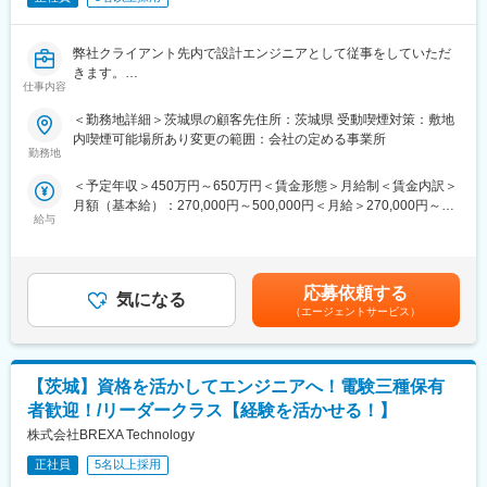
その他上記に付随する業務
弊社クライアント先内で設計エンジニアとして従事をしていただ
■働く環境/当社の特徴：
きます。
・全社月平均残業時間：20時間程度
仕事内容
弊社は業界シェア率としてNo2となり、成長率は業界トップクラ
・年休：123日程度
スとなります。
・キャリアサポート制度充実：社内に専属のカウンセラーがお
＜勤務地詳細＞茨城県の顧客先住所：茨城県 受動喫煙対策：敷地
そのため、多種多様なプロジェクトが進行している為今までの経
り、プロジェクト、働き方など相談できる環境がございます。
内喫煙可能場所あり変更の範囲：会社の定める事業所
験を活かせるプロジェクトは必ずあり、ステップアップが見込め
・定年：65歳となっており、その後も１年更新での契約社員とし
勤務地
る企業となります。
てご活躍いただけます。
＜予定年収＞450万円～650万円＜賃金形態＞月給制＜賃金内訳＞
~ご経験を活かすフィールドあり！／年間休日123日・残業時間20
・手厚い福利厚生：配属先への勤務に伴う引っ越し費用に関して
月額（基本給）：270,000円～500,000円＜月給＞270,000円～
時間程度／定年65歳・エンジニア定着率90％以上長期就業環境あ
は、会社が全額負担します。家賃補助の金額に関して、6万円（家
給与
500,000円＜昇給有無＞有＜残業手当＞有＜給与補足＞※社会人経
り~
賃＋共益費）の物件を上限として半分を支給いたします。他にも
験、面接結果等を考慮の上決定します。 ■昇給：年1回（4月）■賞
家族手当制度等がございます。
与：年2回（7月、12月）※過去実績2.6ヶ月賃金はあくまでも目安
の金額であり、選考を通じて上下する可能性があります。月給(月
■業務内容
■福利厚生「SS&CU制度」：
応募依頼する
気になる
額)は固定手当を含めた表記です。
【主な想定業務内容（想定プロジェクト）】
エンジニア（技術社員）を対象に、キャリアチェンジを支援する
（エージェントサービス）
・ケーブルハーネス製品、コネクタ製品類に対する設計/検討
制度です。U・Iターンしたい、上流工程へ挑戦したいなど転職に
・熱交換器部品（ラジエータ、EGRクーラ、オイルクーラ、イン
ともなうリスクを気にすることなく、社内で自分の新しいキャリ
タークーラ、等）の設計
アを形成し、可能性を広げることが可能です。シフトしたことに
【茨城】資格を活かしてエンジニアへ！電験三種保有
・自動車部品に関わる設計業務全般
よって上がった派遣料金が一定基準を超えた場合、給与に還元し
・工業製品の機械設計及び3D・図面データ作成
ております。
者歓迎！/リーダークラス【経験を活かせる！】
・筐体設計（樹脂・板金）
株式会社BREXA Technology
・駆動装置設計
・治具設計
正社員
5名以上採用
・IoT関連製品の設計
変更の範囲：会社の定める業務