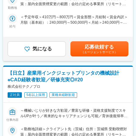
■業務内容：
・全社月平均残業時間：20時間程度
策：屋内全面禁煙変更の範囲：会社の定める事業所（リモートワ
・CATIAによるモデル作成
・年休：123日程度
勤務地
ーク含む）
・部品図面作成
・キャリアサポート制度充実：社内に専属のカウンセラーがお
＜予定年収＞410万円～800万円＜賃金形態＞月給制＜賃金内訳＞
・治具図面作成
り、プロジェクト、働き方など相談できる環境がございます。
月額（基本給）：240,000円～500,000円＜月給＞240,000円～
・部品の試作発注依頼
・定年：65歳となっており、その後も１年更新での契約社員とし
給与
500,000円＜昇給有無＞有＜残業手当＞有＜給与補足＞※経験・ス
・実験依頼
てご活躍いただけます。
キルを考慮し、当社規定に基づき決定します。※上記年収は想定残
・開発品の組み立て
・手厚い福利厚生：配属先への勤務に伴う引っ越し費用に関して
業時間を含んだ想定年収になり、残業時間などにより変動いたし
・試験確認
は、会社が全額負担します。家賃補助の金額に関して、6万円（家
ます。■昇給：年1回（7月）■賞与：年2回 夏（6月）・冬（12
賃＋共益費）の物件を上限として半分を支給いたします。他にも
応募依頼する
気になる
月）賃金はあくまでも目安の金額であり、選考を通じて上下する
【使用ツール】
家族手当制度等がございます。
（エージェントサービス）
可能性があります。月給(月額)は固定手当を含めた表記です。
・CATIA
・office
■福利厚生「SS&CU制度」：
エンジニア（技術社員）を対象に、キャリアチェンジを支援する
【日立】産業用インクジェットプリンタの機械設計
【企業説明動画】
制度です。U・Iターンしたい、上流工程へ挑戦したいなど転職に
会社紹介：https://youtu.be/-VNYM-jRZFo
ともなうリスクを気にすることなく、社内で自分の新しいキャリ
※CAD経験者歓迎／研修充実◎#20
インタビュー：https://youtu.be/zDdDBd7Up2Y
アを形成し、可能性を広げることが可能です。シフトしたことに
株式会社テクノプロ
よって上がった派遣料金が一定基準を超えた場合、給与に還元し
■魅力：
正社員
5名以上採用
業種未経験歓迎
ております。
・コミュニケーション能力、問題解決能力、プレゼンテーション
能力の向上が見込めます。
～機械いじりが好きな方歓迎／豊富な研修・資格支援制度でスキ
・配属予定のロボティクス事業部（顧客先）には弊社社員（ほぼ
ルUPが叶う／将来的なキャリアチェンジも可能／育休後復帰率
メカ開発メンバー）が8名程度いますので、フォローが可能です。
変更の範囲：会社の定める業務
仕事内容
100％～
■スキルアップ制度：
＜勤務地詳細＞クライアント先（茨城）住所：茨城県 受動喫煙対
■業務内容：
・各種専門団体との連携（TOEIC(R)や技術関連の協会など）を主
策：屋内全面禁煙変更の範囲：会社の定める事業所（リモートワ