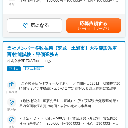
月額（基本給）：300,000円～400,000円＜月給＞300,000円～
・組み立て立ち合いや試験立会い業務
次下請けでなく、メーカーに常駐することがメインとなります。
来的にキャリアチェンジも可能です。
給与
400,000円＜昇給有無＞有＜残業手当＞有＜給与補足＞※社会人経
そのため、メーカーと一緒になって、0から1を作るというニッポ
験、面接結果等を考慮の上決定します。 ■昇給：年1回（4月）■賞
■業務内容
ンのモノづくりの中核に携わることが可能です。
変更の範囲：会社の定める業務
与：年2回（7月、12月）※過去実績2.6ヶ月賃金はあくまでも目安
・NXCADを使用した設計・製図
の金額であり、選考を通じて上下する可能性があります。月給(月
油圧ショベルをベースとした応用機の部品図面の作成
応募依頼する
気になる
額)は固定手当を含めた表記です。
ホイールローダーに関わる3D設計および製図
（エージェントサービス）
・NXを使用したモデル作成
NXCADを使用したモデル作成および設計
・組み立て立ち合いおよび試験立会い
当社メンバー多数在籍【茨城・土浦市】大型建設系車
組み立てプロセスの監督および試験の立会い
試験結果の分析および改善提案
両/性能試験・評価業務★
株式会社BREXA Technology
■働く環境/当社の特徴：
・全社月平均残業時間：20時間程度
正社員
5名以上採用
・年休：123日程度
・キャリアサポート制度充実：社内に専属のカウンセラーがお
~ご経験を活かすフィールドあり！／年間休日123日・残業時間20
り、プロジェクト、働き方など相談できる環境がございます。
時間程度／定年65歳・エンジニア定着率90％以上長期就業環境あ
・定年：65歳となっており、その後も１年更新での契約社員とし
仕事内容
り~
てご活躍いただけます。
・手厚い福利厚生：配属先への勤務に伴う引っ越し費用に関して
＜勤務地詳細＞顧客先常駐（茨城）住所：茨城県 受動喫煙対策：
■建設系車両開発における各種部品の性能テストや評価業務を一緒
は、会社が全額負担します。家賃補助の金額に関して、6万円（家
屋内全面禁煙変更の範囲：会社の定める事業所
に担当してくれる方を募集いたします。
賃＋共益費）の物件を上限として半分を支給いたします。他にも
勤務地
家族手当制度等がございます。
＜予定年収＞370万円～500万円＜賃金形態＞月給制＜賃金内訳＞
業務を通じスキルを身に着け、キャリアアップも叶えられます。
月額（基本給）：230,000円～300,000円＜月給＞230,000円～
弊社では、エンジニアが安心して働けるようサポートやフォロー
■福利厚生「SS&CU制度」：
給与