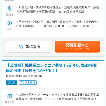
仕事内容
り~
●設計保守・運用
＜勤務地詳細＞茨城県の顧客先住所：茨城県 受動喫煙対策：敷地
└ITシステムや機械設備が正常に機能し続けるよう定期点検、トラ
変更の範囲：会社の定める業務
弊社大手クライアント内でエンジニアとして常駐いただき、設計
内喫煙可能場所あり変更の範囲：会社の定める事業所
ブル対応、機能改善、セキュリティ対策を行います。
業務をご対応いただきます。
勤務地
プロジェクトに関しては中長期を想定しているため、プロジェク
■就業環境
＜予定年収＞320万円～450万円＜賃金形態＞月給制＜賃金内訳＞
ト内でのスキルアップやマネジメント等も想定をしているプロジ
＜ワークライフバランスを整えて働きやすい環境です！＞
月額（基本給）：210,000円～280,000円＜月給＞210,000円～
ェクトとなります。
・完全週休2日制、土日祝休み
給与
280,000円＜昇給有無＞有＜残業手当＞有＜給与補足＞※社会人経
・年間休日126日
験、面接結果等を考慮の上決定します。 ■昇給：年1回（4月）■賞
■業務内容
・平均残業月15時間
与：年2回（7月、12月）※過去実績2.6ヶ月賃金はあくまでも目安
担当製品の概要：エスカレーター及び動く歩道
・入社時に29歳までの方を対象に社員寮あり（社内規定有）
の金額であり、選考を通じて上下する可能性があります。月給(月
【想定業務内容】
応募依頼する
★入寮の方は入社後１ヶ月は本人負担無。２ヶ月目～本人負担。
気になる
額)は固定手当を含めた表記です。
(1)新規設置及び準撤去エスカレーターの設計
（エージェントサービス）
★２万円の引越手当支給あり！（初回給与時支給）
（1）-1：エスカレーター及び動く歩道のトラスフレーム(床下に
★入社祝い金20万円（支給条件有）
潜っている部分)の設計
（2）-1：トラスフレームの機械設計・製図および部品手配業務
■入社時研修
【茨城県】機械系エンジニア募集！※定年65歳/勤務圏
(2)リニューアルエスカレーターの設計
・情報セキュリティー
（1）-2：リニューアルするエスカレーターまたは改造・修理部品
固定可能【経験を活かせる！】
・ビジネスマナー
の設計
株式会社BREXA Technology
・Officeソフト操作(Excel・Word)
（2）-2：上記の機械設計・製図および部品手配業務
専門教育
その他上記に付随する業務
正社員
5名以上採用
・AutoCAD/機械製図
・電気電子回路
■働く環境/当社の特徴：
・IT基礎 等
~ご経験を活かすフィールドあり！／年間休日123日・残業時間20
・全社月平均残業時間：20時間程度
※業務に関する研修はもちろん、配属後も様々な研修制度を用意し
時間程度／定年65歳・エンジニア定着率90％以上長期就業環境あ
・年休：123日程度
ているため多種多様な知識やスキルが身につきます。
仕事内容
り~
・キャリアサポート制度充実：社内に専属のカウンセラーがお