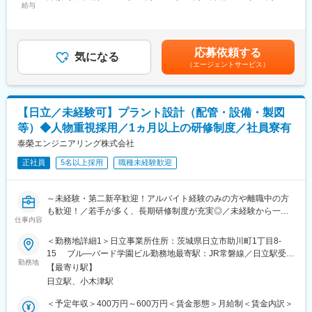
とあるメーカー様には、年間5社しか選ばれない優良パートナーと
■福利厚生「SS&CU制度」：
給与
260,000円＜昇給有無＞有＜残業手当＞有＜給与補足＞前職考慮
して選ばれ、優先的に案件を発注して頂いております。
エンジニア（技術社員）を対象に、キャリアチェンジを支援する
のうえ決定します。・賃金改定年1回 ・賞与年2回（6月・12月）
求められているエンジニアを当社がきちんとアサイン出来ている
制度です。U・Iターンしたい、上流工程へ挑戦したいなど転職に
【年収事例】（例1）450万円 入社5年目(月給28万円＋賞与)（例
こと、当社社員が良い成果を出し、信頼関係を構築出来ているか
ともなうリスクを気にすることなく、社内で自分の新しいキャリ
2）720万円 入社10年目(月給46万円＋賞与)（例3）810万円 入社
応募依頼する
らこその実績です。
アを形成し、可能性を広げることが可能です。シフトしたことに
気になる
15年目(月給53万円＋賞与)賃金はあくまでも目安の金額であり、
（エージェントサービス）
他にも大手電機メーカー、大手建設機械、精密機器や独立行政法
よって上がった派遣料金が一定基準を超えた場合、給与に還元し
選考を通じて上下する可能性があります。月給(月額)は固定手当を
人を中心に幅広く案件を保有しており、個人の希望、能力に合わ
ております。
含めた表記です。
せて成長できる案件をアサインしていきます。将来は、PL/PMや
技術スペシャリストなど、様々なキャリアパスが可能です。
【日立／未経験可】プラント設計（配管・設備・製図
等）◆人物重視採用／1ヵ月以上の研修制度／社員寮有
■使用ツール
変更の範囲：会社の定める業務
AutoCAD, BricsCAD, Solidworks, NX, CATIA
泰榮エンジニアリング株式会社
正社員
5名以上採用
職種未経験歓迎
■勤務地
茨城支店では取引が45社ほどあり、案件は主に水戸市から日立市
にかけて分布しています。
～未経験・第二新卒歓迎！アルバイト経験のみの方や離職中の方
茨城支店の約95%のエンジニアが茨城で働いているため、茨城で
も歓迎！／若手が多く、長期研修制度が充実◎／未経験から一生
の就業を考えている方にはぴったりの就業環境です。
仕事内容
モノの専門スキルが身につく！／社員寮あり／年休126日・土日
祝休・平均残業15hで働き方◎～
＜勤務地詳細1＞日立事業所住所：茨城県日立市助川町1丁目8-
■案件の配属方法について
15 ブル―バード学園ビル勤務地最寄駅：JR常磐線／日立駅受動
エンジニアファーストの社風で、入社後は今後のキャリアプラン
■業務内容
勤務地
喫煙対策：屋内全面禁煙＜勤務地詳細2＞日立事業所住所：茨城県
について面談を実施します。
【最寄り駅】
プラントの配管設計業務をお任せします。
日立市助川町1-13-23 受動喫煙対策：屋内全面禁煙変更の範囲：
案件のアサイン前には改めて面談の場を設け、プロジェクトに参
日立駅、小木津駅
発電所内にどう配管を巡らせるかを考え、設計をしていくお仕事
会社の定める事業所
画する意義、得られるキャリアについて当社からお伝えし、合意
です。CADというシステムを使いながら設計を行ったり、実際に
＜予定年収＞400万円～600万円＜賃金形態＞月給制＜賃金内訳＞
を得た上で配属をしています。
現地まで調査をしに行ったりしながら業務を進めていきます。安