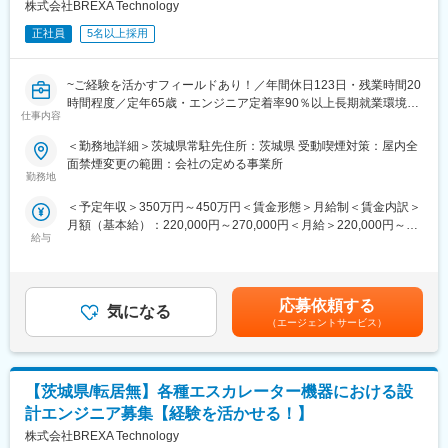
株式会社BREXA Technology
よって上がった派遣料金が一定基準を超えた場合、給与に還元し
・キャリアサポート制度充実：社内に専属のカウンセラーがお
ております。
り、プロジェクト、働き方など相談できる環境がございます。
正社員
5名以上採用
・定年：65歳となっており、その後も１年更新での契約社員とし
てご活躍いただけます。
・手厚い福利厚生：配属先への勤務に伴う引っ越し費用に関して
~ご経験を活かすフィールドあり！／年間休日123日・残業時間20
変更の範囲：会社の定める業務
は、会社が全額負担します。家賃補助の金額に関して、6万円（家
時間程度／定年65歳・エンジニア定着率90％以上長期就業環境あ
仕事内容
賃＋共益費）の物件を上限として半分を支給いたします。他にも
り~
家族手当制度等がございます。
＜勤務地詳細＞茨城県常駐先住所：茨城県 受動喫煙対策：屋内全
弊社クライアント先にてCADオペレーターとして業務に従事して
面禁煙変更の範囲：会社の定める事業所
■福利厚生「SS&CU制度」：
いただきます。
勤務地
エンジニア（技術社員）を対象に、キャリアチェンジを支援する
＜予定年収＞350万円～450万円＜賃金形態＞月給制＜賃金内訳＞
制度です。U・Iターンしたい、上流工程へ挑戦したいなど転職に
■業務内容
月額（基本給）：220,000円～270,000円＜月給＞220,000円～
ともなうリスクを気にすることなく、社内で自分の新しいキャリ
給与
270,000円＜昇給有無＞有＜残業手当＞有＜給与補足＞※社会人経
アを形成し、可能性を広げることが可能です。シフトしたことに
・対象製品：半導体製造装置
験、面接結果等を考慮の上決定します。 ■昇給：年1回（4月）■賞
よって上がった派遣料金が一定基準を超えた場合、給与に還元し
・使用ツール：Creo、AutoCAD
与：年2回（7月、12月）※過去実績2.6ヶ月賃金はあくまでも目安
ております。
【想定業務内容】
の金額であり、選考を通じて上下する可能性があります。月給(月
・２次元ＣＡＤ・３次元ＣＡＤをによるデータ作成
応募依頼する
気になる
額)は固定手当を含めた表記です。
・安全衛生・品質向上・環境維持活動
（エージェントサービス）
・ＰＬＭ回覧
変更の範囲：会社の定める業務
・マスタ登録関連業務、受注管理・庶務業務（手配・購買発注、
見積作成、受注処理）
【茨城県/転居無】各種エスカレーター機器における設
その他付随業務の対応をお願いいたします。
計エンジニア募集【経験を活かせる！】
■働く環境/当社の特徴：
株式会社BREXA Technology
・全社月平均残業時間：20時間程度