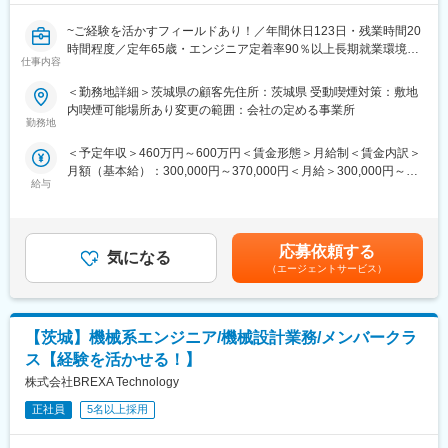
・強度設計
~ご経験を活かすフィールドあり！／年間休日123日・残業時間20
時間程度／定年65歳・エンジニア定着率90％以上長期就業環境あ
その他多数
仕事内容
り~
■働く環境/当社の特徴：
＜勤務地詳細＞茨城県の顧客先住所：茨城県 受動喫煙対策：敷地
基本的には弊社クライアント様先に常駐していただき、業務に従
・全社月平均残業時間：20時間程度
内喫煙可能場所あり変更の範囲：会社の定める事業所
事していただきます。
・年休：123日程度
勤務地
技術職のご経験がある方は、最初は今までのご経験等を活かして
・キャリアサポート制度充実：社内に専属のカウンセラーがお
＜予定年収＞460万円～600万円＜賃金形態＞月給制＜賃金内訳＞
いただきながらの業務になります。
り、プロジェクト、働き方など相談できる環境がございます。
月額（基本給）：300,000円～370,000円＜月給＞300,000円～
・定年：65歳となっており、その後も１年更新での契約社員とし
給与
370,000円＜昇給有無＞有＜残業手当＞有＜給与補足＞※社会人経
◎面接にてスキルやご希望をお伺い、相談の上配属先を決定して
てご活躍いただけます。
験、面接結果等を考慮の上決定します。 ■昇給：年1回（4月）■賞
いきます。
・手厚い福利厚生：配属先への勤務に伴う引っ越し費用に関して
与：年2回（7月、12月）※過去実績2.6ヶ月賃金はあくまでも目安
◎適正な人事考課制度のもと、やりがいのある業務環境を実現し
は、会社が全額負担します。家賃補助の金額に関して、6万円（家
の金額であり、選考を通じて上下する可能性があります。月給(月
ます。
賃＋共益費）の物件を上限として半分を支給いたします。他にも
応募依頼する
気になる
額)は固定手当を含めた表記です。
家族手当制度等がございます。
（エージェントサービス）
■業務内容
より良い環境で難易度が高く専門性を高めていきたい！
■福利厚生「SS&CU制度」：
そんなあなたにピッタリです。
エンジニア（技術社員）を対象に、キャリアチェンジを支援する
【茨城】機械系エンジニア/機械設計業務/メンバークラ
制度です。U・Iターンしたい、上流工程へ挑戦したいなど転職に
・大型制御盤の回路設計業務
ともなうリスクを気にすることなく、社内で自分の新しいキャリ
ス【経験を活かせる！】
・PLCを使用し、既存設備の改修業務
アを形成し、可能性を広げることが可能です。シフトしたことに
株式会社BREXA Technology
・配電盤：高圧受電設備（キュービクル）制御盤：主に動力制御
よって上がった派遣料金が一定基準を超えた場合、給与に還元し
盤（空調機関係中心）の設計業務
正社員
5名以上採用
ております。
・ユーティリティ設備（空調機器）等の電気設備保全