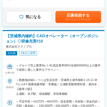
300,000円＜昇給有無＞有＜残業手当＞有＜給与補足＞※社会人経
体制・制度も充実しており、一人ひとりに寄り添ったキャリア相
エンジニア（技術社員）を対象に、キャリアチェンジを支援する
験、面接結果等を考慮の上決定します。 ■昇給：年1回（4月）■賞
談もさせて頂いております。
制度です。U・Iターンしたい、上流工程へ挑戦したいなど転職に
与：年2回（7月、12月）※過去実績2.6ヶ月賃金はあくまでも目安
ともなうリスクを気にすることなく、社内で自分の新しいキャリ
の金額であり、選考を通じて上下する可能性があります。月給(月
■業務内容
アを形成し、可能性を広げることが可能です。シフトしたことに
応募依頼する
気になる
額)は固定手当を含めた表記です。
建設系車両開発における実験評価業務
よって上がった派遣料金が一定基準を超えた場合、給与に還元し
（エージェントサービス）
（超大型ショベル・ホイールローダー・油圧シャベル等）
ております。
・各種測定器を使用しての振動・騒音計測および評価
・掘削、恒温、高地等の環境試験
【茨城県内確約】CADオペレーター（オープンポジシ
・組み立て立ち合いや試験立会い業務
・車両点検、評価データの取り纏め
変更の範囲：会社の定める業務
ョン）◇研修充実#10
※ご経験スキルに応じて別案件へのご相談も承ります。
株式会社テクノプロ
ご面接の際に志向性に合わせて様々お話しできればと思います。
正社員
5名以上採用
■働く環境/当社の特徴：
・全社月平均残業時間：20時間程度
～グループ売上業界No.１/社員定着率98%/全国6000件以上の案件
・年休：123日程度
で成長に適した案件をアサイン～
・キャリアサポート制度充実：社内に専属のカウンセラーがお
仕事内容
り、プロジェクト、働き方など相談できる環境がございます。
■業務内容
・定年：65歳となっており、その後も１年更新での契約社員とし
＜勤務地詳細1＞つくば支店住所：茨城県土浦市桜町1-15-11 M・
CADオペレーターとして、設計補助（図面修正、トレース）をお
てご活躍いただけます。
Yビル4Ｆ勤務地最寄駅：常磐線／土浦駅受動喫煙対策：屋内全面
任せする予定です。
・手厚い福利厚生：配属先への勤務に伴う引っ越し費用に関して
勤務地
禁煙＜勤務地詳細2＞水戸支店【テクノプロ・エンジニアリング
【最寄り駅】
は、会社が全額負担します。家賃補助の金額に関して、6万円（家
社】住所：茨城県水戸市城南1-7-5 第6プリンスビル5F・6F勤務
土浦駅、水戸駅、偕楽園駅、常陸青柳駅
◇主要顧客（例）
賃＋共益費）の物件を上限として半分を支給いたします。他にも
地最寄駅：JR常磐線 線／水戸駅受動喫煙対策：屋内喫煙可能場所
当社は日立グループから始まっており、日立系のプロジェクトが
家族手当制度等がございます。
あり変更の範囲：会社の定める事業所
＜予定年収＞410万円～464万円＜賃金形態＞月給制＜賃金内訳＞
充実しています。
月額（基本給）：230,000円～260,000円＜月給＞230,000円～