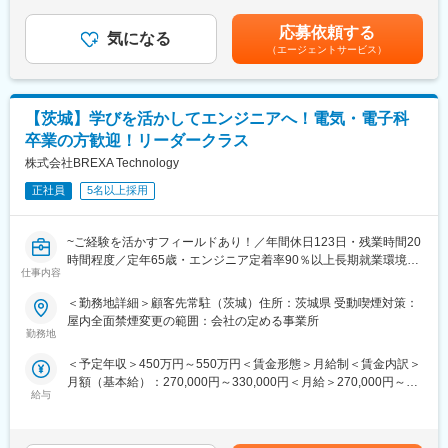
与：年2回（7月、12月）※過去実績2.6ヶ月賃金はあくまでも目安
◎適正な人事考課制度のもと、やりがいのある業務環境を実現し
※遠方から参加の場合は寮設置OK
の金額であり、選考を通じて上下する可能性があります。月給(月
ます。
応募依頼する
気になる
額)は固定手当を含めた表記です。
【茨城県の配属例】
（エージェントサービス）
■業務内容
・建設系車両メーカー(土浦市)
より良い環境で難易度が高く専門性を高めていきたい！
・自動車安全部品サプライヤー(つくば市/かすみがうら市）
そんなあなたにピッタリです。
【茨城】学びを活かしてエンジニアへ！電気・電子科
【先輩社員例（1）】
◆業務内容
入社前：接客(飲食) 3年経験
卒業の方歓迎！リーダークラス
・自動車安全装置の開発における機械設計補助業務
配属先(現在)：建設系車両メーカー(土浦市)にて、車両回転軸の性
株式会社BREXA Technology
・大型建設系車両の開発における内外装及びバケット部品の設計
能評価・解析業務
補助業務
正社員
5名以上採用
・製品のテスト結果を元に図面修正業務
【先輩社員例（2）】
入社前：機械オペレーター業務 3年経験
~ご経験を活かすフィールドあり！／年間休日123日・残業時間20
※ご経験スキルに応じて別案件へのご相談も承ります。
配属先(現在)：自動車安全部品サプライヤー(かすみがうら市）に
時間程度／定年65歳・エンジニア定着率90％以上長期就業環境あ
ご面接の際に志向性に合わせて様々お話しできればと思います。
て、エアバックのインパクター試験業務
仕事内容
り~
■働く環境/当社の特徴：
変更の範囲：会社の定める業務
＜勤務地詳細＞顧客先常駐（茨城）住所：茨城県 受動喫煙対策：
基本的には弊社クライアント様先に常駐していただき、業務に従
・全社月平均残業時間：20時間程度
屋内全面禁煙変更の範囲：会社の定める事業所
事していただきます。
・年休：123日程度
勤務地
技術職のご経験がある方は、最初は今までのご経験等を活かして
・キャリアサポート制度充実：社内に専属のカウンセラーがお
＜予定年収＞450万円～550万円＜賃金形態＞月給制＜賃金内訳＞
いただきながらの業務になります。
り、プロジェクト、働き方など相談できる環境がございます。
月額（基本給）：270,000円～330,000円＜月給＞270,000円～
・定年：65歳となっており、その後も１年更新での契約社員とし
給与
330,000円＜昇給有無＞有＜残業手当＞有＜給与補足＞※社会人経
◎面接にてスキルやご希望をお伺い、相談の上配属先を決定して
てご活躍いただけます。
験、面接結果等を考慮の上決定します。 ■昇給：年1回（4月）■賞
いきます。
・手厚い福利厚生：配属先への勤務に伴う引っ越し費用に関して
与：年2回（7月、12月）※過去実績2.6ヶ月賃金はあくまでも目安
◎適正な人事考課制度のもと、やりがいのある業務環境を実現し
は、会社が全額負担します。家賃補助の金額に関して、6万円（家