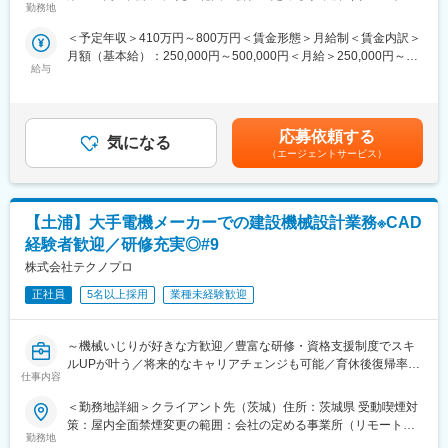
産業用インクジェットプリンタの機械設計（新製品設計・開発
軸に、研修センターを全国に設置。
勤務地
ーク含む）
（実験評価業務あり）、量産改良、など）
・全国各拠点での教育研修実施環境を整備しており、入門から上
＜予定年収＞410万円～800万円＜賃金形態＞月給制＜賃金内訳＞
CADツール：SOLIDWORKS、AutoCAD
級まで、将来を見据えた技術習得を支援します。
月額（基本給）：250,000円～500,000円＜月給＞250,000円～
・またWebでの学習コンテンツ（e-ラーニング、推奨資格の模擬
給与
500,000円＜昇給有無＞有＜残業手当＞有＜給与補足＞※経験・ス
【企業説明動画】
試験の提供）、各種研修（階層別）、語学学習コンテンツ、マネ
キルを考慮し、当社規定に基づき決定します。※上記年収は想定残
会社紹介：https://youtu.be/-VNYM-jRZFo
ジメント、ヒューマンスキル向上につながる内容もあります。
業時間を含んだ想定年収になり、残業時間などにより変動いたし
インタビュー：https://youtu.be/zDdDBd7Up2Y
※社内承認を得た講座は全額会社負担！
ます。■昇給：年1回（7月）■賞与：年2回 夏（6月）・冬（12
応募依頼する
気になる
月）賃金はあくまでも目安の金額であり、選考を通じて上下する
■魅力：
■就業環境：
（エージェントサービス）
可能性があります。月給(月額)は固定手当を含めた表記です。
・コミュニケーション能力、問題解決能力、プレゼンテーション
・残業は全社平均で月20時間で、サービス残業は一切ありませ
能力の向上が見込めます。
ん。
・配属予定のロボティクス事業部（顧客先）には弊社社員（ほぼ
・また育児休業取得者も多く、複数回の育児休業を取得した者も
【土浦】大手電機メーカーでの建設機械設計業務※CAD
メカ開発メンバー）が8名程度いますので、フォローが可能です。
多数在籍しています。
経験者歓迎／研修充実◎#9
■スキルアップ制度：
■当社について：
株式会社テクノプロ
・各種専門団体との連携（TOEIC(R)や技術関連の協会など）を主
・20,000名以上の社員を抱える技術系のアウトソーシング業とし
軸に、研修センターを全国に設置。
正社員
5名以上採用
業種未経験歓迎
てはトップクラスのエンジニア集団です。
・全国各拠点での教育研修実施環境を整備しており、入門から上
・ITだけでなく機械／電気電子／建設と幅広い社員が所属してお
級まで、将来を見据えた技術習得を支援します。
り、月に１度のエンジニアミーティング等で異業種交流の場もあ
～機械いじりが好きな方歓迎／豊富な研修・資格支援制度でスキ
・またWebでの学習コンテンツ（e-ラーニング、推奨資格の模擬
る為、自身の分野だけでなく様々な情報を得る事ができます。将
ルUPが叶う／将来的なキャリアチェンジも可能／育休後復帰率
試験の提供）、各種研修（階層別）、語学学習コンテンツ、マネ
来的にキャリアチェンジも可能です。
仕事内容
100％～
ジメント、ヒューマンスキル向上につながる内容もあります。
※社内承認を得た講座は全額会社負担！
変更の範囲：会社の定める業務
＜勤務地詳細＞クライアント先（茨城）住所：茨城県 受動喫煙対
■業務内容：
策：屋内全面禁煙変更の範囲：会社の定める事業所（リモートワ
◆ダンプトラック
■就業環境：
勤務地
ーク含む）