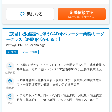
験、面接結果等を考慮の上決定します。 ■昇給：年1回（4月）■賞
提供するためのエンジニア育成に力を入れています。
り会社設立から約20年経ちますがまだまだベンチャー気質があ
与：年2回（7月、12月）※過去実績2.6ヶ月賃金はあくまでも目安
次世代の製品開発を担うエンジニアに、チャレンジしてみません
り、求職者様のやりたい事を行って行く中で貴社の成長していく
の金額であり、選考を通じて上下する可能性があります。月給(月
か？
姿を見る事ができその中に楽しさを見つけて頂ければと思いま
応募依頼する
気になる
額)は固定手当を含めた表記です。
す。
（エージェントサービス）
【具体的には…】
当社の中途入社向け研修機関"機械大学校"の関東会場で1ヶ月間学
変更の範囲：会社の定める業務
んでいただきます。
【茨城】機械設計に伴うCADオペレーター業務/リーダ
カリキュラムには機械工学、機械製図など設計に必要な知識か
ら、Excel等のMicrosoftOfficeの資料作成などのスキルも含まれて
ークラス【経験を活かせる！】
います。
株式会社BREXA Technology
研修終了後、学んだ内容を活かして自動車/半導体/航空分野といっ
た大手製造メーカーで就業を開始します！
正社員
5名以上採用
【研修内容(一部抜粋)】
~ご経験を活かすフィールドあり！／年間休日123日・残業時間20
・ビジネスマナー/キャリア形成
時間程度／定年65歳・エンジニア定着率90％以上長期就業環境あ
・ものづくりの流れ/概念
仕事内容
り~
・機械材料/部品/工具/加工
・電気基礎/測定機器
＜勤務地詳細＞顧客先常駐（茨城）住所：茨城県 受動喫煙対策：
基本的には弊社クライアント様先に常駐していただき、業務に従
・機械製図/3D-CAD「CATIA V5」演習
屋内全面禁煙変更の範囲：会社の定める事業所
事していただきます。
「CATIA V5」は主に自動車業界で使用されるハイエンドCAD(設
勤務地
技術職のご経験がある方は、最初は今までのご経験等を活かして
計ソフト)です。
＜予定年収＞450万円～550万円＜賃金形態＞月給制＜賃金内訳＞
いただきながらの業務になります。
実際に製品開発をするソフトで演習を実施します。
月額（基本給）：270,000円～330,000円＜月給＞270,000円～
給与
330,000円＜昇給有無＞有＜残業手当＞有＜給与補足＞※社会人経
◎面接にてスキルやご希望をお伺い、相談の上配属先を決定して
【研修場所】
験、面接結果等を考慮の上決定します。 ■昇給：年1回（4月）■賞
いきます。
当社 東京第一支店 (東京都中央区銀座)