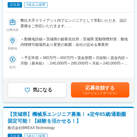
・年休：123日程度
正社員
5名以上採用
・キャリアサポート制度充実：社内に専属のカウンセラーがお
り、プロジェクト、働き方など相談できる環境がございます。
弊社大手クライアント内でエンジニアとして常駐いただき、設計
・定年：65歳となっており、その後も１年更新での契約社員とし
業務をご対応いただきます。
てご活躍いただけます。
仕事内容
プロジェクトに関しては中長期を想定しているため、プロジェク
・手厚い福利厚生：配属先への勤務に伴う引っ越し費用に関して
ト内でのスキルアップやマネジメント等も想定をしているプロジ
は、会社が全額負担します。家賃補助の金額に関して、6万円（家
＜勤務地詳細＞茨城県の顧客先住所：茨城県 受動喫煙対策：敷地
ェクトとなります。
賃＋共益費）の物件を上限として半分を支給いたします。他にも
内喫煙可能場所あり変更の範囲：会社の定める事業所
家族手当制度等がございます。
勤務地
~ご経験を活かすフィールドあり！／年間休日123日・残業時間20
＜予定年収＞380万円～450万円＜賃金形態＞月給制＜賃金内訳＞
時間程度／定年65歳・エンジニア定着率90％以上長期就業環境あ
■福利厚生「SS&CU制度」：
月額（基本給）：240,000円～280,000円＜月給＞240,000円～
り~
エンジニア（技術社員）を対象に、キャリアチェンジを支援する
給与
280,000円＜昇給有無＞有＜残業手当＞有＜給与補足＞※社会人経
制度です。U・Iターンしたい、上流工程へ挑戦したいなど転職に
験、面接結果等を考慮の上決定します。 ■昇給：年1回（4月）■賞
ともなうリスクを気にすることなく、社内で自分の新しいキャリ
与：年2回（7月、12月）※過去実績2.6ヶ月賃金はあくまでも目安
■業務内容
アを形成し、可能性を広げることが可能です。シフトしたことに
の金額であり、選考を通じて上下する可能性があります。月給(月
担当製品の概要：エスカレーター及び動く歩道
よって上がった派遣料金が一定基準を超えた場合、給与に還元し
応募依頼する
気になる
額)は固定手当を含めた表記です。
【想定業務内容】
ております。
（エージェントサービス）
(1)新規設置及び準撤去エスカレーターの設計
（1）-1：エスカレーター及び動く歩道のトラスフレーム(床下に
潜っている部分)の設計
【茨城県】機械系エンジニア募集！ ※定年65歳/通勤圏
（2）-1：トラスフレームの機械設計・製図および部品手配業務
変更の範囲：会社の定める業務
(2)リニューアルエスカレーターの設計
固定可能！【経験を活かせる！】
（1）-2：リニューアルするエスカレーターまたは改造・修理部品
株式会社BREXA Technology
の設計
（2）-2：上記の機械設計・製図および部品手配業務
正社員
5名以上採用