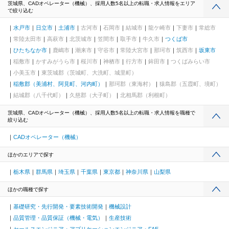
茨城県、CADオペレーター（機械）、採用人数5名以上の転職・求人情報をエリア
で絞り込む
水戸市
日立市
土浦市
古河市
石岡市
結城市
龍ケ崎市
下妻市
常総市
常陸太田市
高萩市
北茨城市
笠間市
取手市
牛久市
つくば市
ひたちなか市
鹿嶋市
潮来市
守谷市
常陸大宮市
那珂市
筑西市
坂東市
稲敷市
かすみがうら市
桜川市
神栖市
行方市
鉾田市
つくばみらい市
小美玉市
東茨城郡（茨城町、大洗町、城里町）
稲敷郡（美浦村、阿見町、河内町）
那珂郡（東海村）
猿島郡（五霞町、境町）
結城郡（八千代町）
久慈郡（大子町）
北相馬郡（利根町）
茨城県、CADオペレーター（機械）、採用人数5名以上の転職・求人情報を職種で
絞り込む
CADオペレーター（機械）
ほかのエリアで探す
栃木県
群馬県
埼玉県
千葉県
東京都
神奈川県
山梨県
ほかの職種で探す
基礎研究・先行開発・要素技術開発
機械設計
品質管理・品質保証（機械・電気）
生産技術