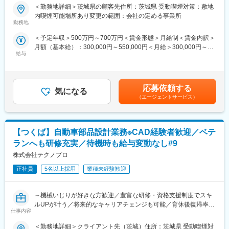
り、プロジェクト、働き方など相談できる環境がございます。
＜勤務地詳細＞茨城県の顧客先住所：茨城県 受動喫煙対策：敷地
変更の範囲：会社の定める業務
・定年：65歳となっており、その後も１年更新での契約社員とし
内喫煙可能場所あり変更の範囲：会社の定める事業所
■業務内容
てご活躍いただけます。
勤務地
・手厚い福利厚生：配属先への勤務に伴う引っ越し費用に関して
＜予定年収＞500万円～700万円＜賃金形態＞月給制＜賃金内訳＞
弊社クライアント先内で設計エンジニアとして従事をしていただ
は、会社が全額負担します。家賃補助の金額に関して、6万円（家
月額（基本給）：300,000円～550,000円＜月給＞300,000円～
きます。
賃＋共益費）の物件を上限として半分を支給いたします。他にも
給与
550,000円＜昇給有無＞有＜残業手当＞有＜給与補足＞※社会人経
弊社は業界シェア率としてNo2となり、成長率は業界トップクラ
家族手当制度等がございます。
験、面接結果等を考慮の上決定します。 ■昇給：年1回（4月）■賞
スとなります。
与：年2回（7月、12月）※過去実績2.6ヶ月賃金はあくまでも目安
そのため、多種多様なプロジェクトが進行している為今までの経
■福利厚生「SS&CU制度」：
の金額であり、選考を通じて上下する可能性があります。月給(月
験を活かせるプロジェクトは必ずあり、ステップアップが見込め
エンジニア（技術社員）を対象に、キャリアチェンジを支援する
応募依頼する
気になる
額)は固定手当を含めた表記です。
る企業となります。
制度です。U・Iターンしたい、上流工程へ挑戦したいなど転職に
（エージェントサービス）
【主な想定業務内容（想定プロジェクト）】
ともなうリスクを気にすることなく、社内で自分の新しいキャリ
・ケーブルハーネス製品、コネクタ製品類に対する設計/検討
アを形成し、可能性を広げることが可能です。シフトしたことに
・熱交換器部品（ラジエータ、EGRクーラ、オイルクーラ、イン
よって上がった派遣料金が一定基準を超えた場合、給与に還元し
【つくば】自動車部品設計業務※CAD経験者歓迎／ベテ
タークーラ、等）の設計
ております。
・自動車部品に関わる設計業務全般
ランへも研修充実／待機時も給与変動なし#9
・工業製品の機械設計及び3D・図面データ作成
株式会社テクノプロ
・筐体設計（樹脂・板金）
・駆動装置設計
正社員
5名以上採用
業種未経験歓迎
変更の範囲：会社の定める業務
・治具設計
・IoT関連製品の設計
～機械いじりが好きな方歓迎／豊富な研修・資格支援制度でスキ
・強度設計
ルUPが叶う／将来的なキャリアチェンジも可能／育休後復帰率
その他多数
仕事内容
100％～
■働く環境/当社の特徴：
＜勤務地詳細＞クライアント先（茨城）住所：茨城県 受動喫煙対