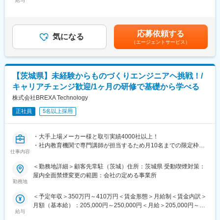
す。
給与
250,000円＜昇給有無＞有＜残業手当＞有＜給与補足＞※上記金額
・ 図面や関連書類の印刷・整理・ファイリング
に関しては、今までの社会人経験、面接結果等、当社内規定にと
・ その他、設計部門の事務サポート業務など
■就業環境
もない、考慮の上決定します。 ■昇給：年1回（4月）■賞与：年2
など
＜ワークライフバランスを整えて働きやすい環境＞
回（7月、12月）■モデル年収：360万円／2年目400万円／5年目
応募依頼する
・完全週休2日制、土日祝休、年休126日
気になる
650万円／10年目賃金はあくまでも目安の金額であり、選考を通
◆その他 仕事内容例
（エージェントサービス）
・平均残業月15h
じて上下する可能性があります。月給(月額)は固定手当を含めた表
・大手自動車メーカーでのCADオペレーター業務
・入社時29歳までの方を対象に社員寮あり（社内規定有）
記です。
・医療機器メーカーでの技術文書作成業務
★入寮の方は入社後１ヶ月は本人負担無。２ヶ月目～本人負担。
・航空機メーカーでの機械メンテナンス業務
★２万円の引越手当支給あり（初回給与時支給）
【茨城県】未経験からものづくりエンジニアヘ挑戦！/
・半導体部品の評価・実験業務
★入社祝い金20万円（支給条件有）
それぞれの適性を鑑みて配属先での業務が決まります
キャリアチェンジ歓迎/1ヶ月の研修で基礎から学べる
株式会社BREXA Technology
■入社時研修
≪この仕事に向いている人≫
・情報セキュリティー
★社内メンバーと協力して働くのでコミュニケーション能力のあ
正社員
5名以上採用
・ビジネスマナー
る方
・Officeソフト操作(Excel・Word)
★スキルを身につけて自信を成長させたい方・手に職付けたい方
専門教育
・大手上場メーカー様と取引実績4000社以上！
★自動車・半導体・医療機器・電化製品など私たちの社会に必要
・AutoCAD/機械製図
・社内教育機関で専門講師が担当するため月10名までの限定枠！
なものづくりを支えるやりがいも十分味わえます！
・電気電子回路
仕事内容
・CAD(設計ソフト)から実機を用いた研修まで充実のカリキュラ
・IT基礎 等
ム！
〇モデル年収〇
＜勤務地詳細＞顧客先常駐（茨城）住所：茨城県 受動喫煙対策：
※業務に関する研修はもちろん、配属後も様々な研修制度を用意し
1ヶ月間の研修期間を経て、技術の現場に配属されます。
360万円 / 2年目/ 26歳
屋内全面禁煙変更の範囲：会社の定める事業所
ているため多種多様な知識やスキルが身につきます。
中途入社でも「同期」が出来る環境からエンジニアにチャレンジ
400万円 / 5年目/ 29歳 (チームリーダー)
勤務地
してみませんか？
650万円 / 10年目/ 35歳 (グループリーダー)
変更の範囲：会社の定める業務
＜予定年収＞350万円～410万円＜賃金形態＞月給制＜賃金内訳＞
月額（基本給）：205,000円～250,000円＜月給＞205,000円～
【募集の背景】
■採用担当からのメッセージ：
給与
250,000円＜昇給有無＞有＜残業手当＞有＜給与補足＞※社会人経
当社は取引先メーカー様に対して、長期にわたる技術サービスを
今現在新しい拠点が出来たり、新卒採用がトップクラスになった