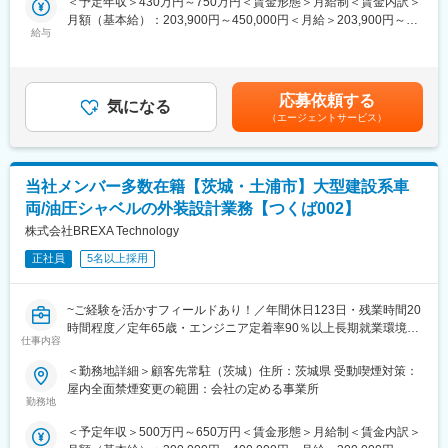
＜予定年収＞430万円～750万円＜賃金形態＞月給制＜賃金内訳＞
レックス制度も活用頂けますので一度ご相談下さい。
・配属予定のロボティクス事業部（顧客先）には弊社社員（ほぼ
月額（基本給）：203,900円～450,000円＜月給＞203,900円～
メカ開発メンバー）が8名程度いますので、フォローが可能です。
給与
450,000円＜昇給有無＞有＜残業手当＞有＜給与補足＞■上記年収
■研修体制：
はあくまで参考となり、選考を通じて最終決定となります。■上記
技術研修から、ビジネスマナーなど一般的な研修まで、業界ナン
■スキルアップ制度：
に加え、対象者には地域手当(4,400円～16,300円)を支給賃金はあ
バーワンのグループ研修体制を整えています。他社とは比べ物に
・各種専門団体との連携（TOEIC(R)や技術関連の協会など）を主
くまでも目安の金額であり、選考を通じて上下する可能性があり
ならないレベルでの研修を受けることができます。ご入社後は1-2
軸に、研修センターを全国に設置。
応募依頼する
気になる
ます。月給(月額)は固定手当を含めた表記です。
か月程度研修がありますので、未経験の方でも安心してエンジニ
・全国各拠点での教育研修実施環境を整備しており、入門から上
（エージェントサービス）
アとしてのキャリアをスタート頂くことが可能です。研修後、ご
級まで、将来を見据えた技術習得を支援します。
本人のスキルや希望に応じて配属先を決定します。
・またWebでの学習コンテンツ（e-ラーニング、推奨資格の模擬
試験の提供）、各種研修（階層別）、語学学習コンテンツ、マネ
当社メンバー多数在籍【茨城・土浦市】大型建設系車
■充実の福利厚生：
ジメント、ヒューマンスキル向上につながる内容もあります。
社宅制度や引っ越し手当、地域手当などエンジニアとしての仕事
※社内承認を得た講座は全額会社負担！
両/油圧シャベルの外装設計業務【つくば002】
に集中できるよう補助制度が充実しており、新たなチャレンジが
株式会社BREXA Technology
出来る環境を整えております。
■就業環境：
正社員
5名以上採用
・残業は全社平均で月20時間で、サービス残業は一切ありませ
■エンジニアとしてのキャリアアップ：
ん。
当社の保有案件とエンジニア社員の職歴・スキル・研修情報をベ
・また育児休業取得者も多く、複数回の育児休業を取得した者も
~ご経験を活かすフィールドあり！／年間休日123日・残業時間20
ストマッチングシステム（BMS）という社内システムで管理して
多数在籍しています。
時間程度／定年65歳・エンジニア定着率90％以上長期就業環境あ
おります。エンジニア社員は最低月1回当システムに自身のスキル
仕事内容
り~
情報を更新することで、このシステムを元に、営業・技術マネー
■当社について：
■大型建設系車両の設計開発業務
ジャーを交えて、その方にマッチングする仕事を決定するため、
・20,000名以上の社員を抱える技術系のアウトソーシング業とし
＜勤務地詳細＞顧客先常駐（茨城）住所：茨城県 受動喫煙対策：
・3DCADを使用し油圧シャベルをベースとした応用機の部品設計
なりたいエンジニアに近づける環境です。
てはトップクラスのエンジニア集団です。
屋内全面禁煙変更の範囲：会社の定める事業所
業務
勤務地
・ITだけでなく機械／電気電子／建設と幅広い社員が所属してお
・ホイールローダーに関わる3D設計・製図等
■当社の特徴：
り、月に１度のエンジニアミーティング等で異業種交流の場もあ
＜予定年収＞500万円～650万円＜賃金形態＞月給制＜賃金内訳＞
・NXを使用したモデル作成業務
当社は製造業(メーカー)とのお取引が中心となり、一次下請けや二
る為、自身の分野だけでなく様々な情報を得る事ができます。将