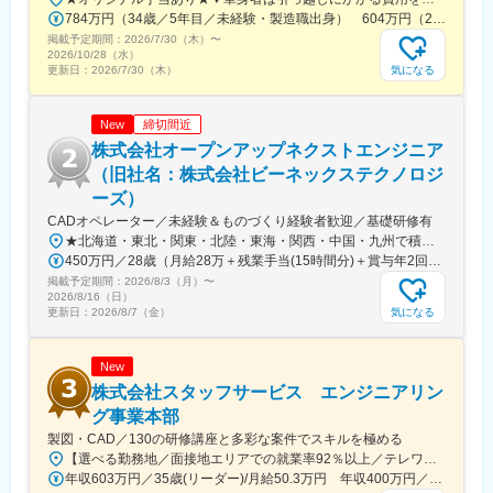
784万円（34歳／5年目／未経験・製造職出身） 604万円（28歳／3年目／未経験・営業職出身）
■福利厚生「SS&CU制度」：
掲載予定期間：
2026/7/30（木）
〜
エンジニア（技術社員）を対象に、キャリアチェンジを支援する
2026/10/28（水）
気になる
更新日：
2026/7/30（木）
制度です。U・Iターンしたい、上流工程へ挑戦したいなど転職に
ともなうリスクを気にすることなく、社内で自分の新しいキャリ
アを形成し、可能性を広げることが可能です。シフトしたことに
締切間近
New
よって上がった派遣料金が一定基準を超えた場合、給与に還元し
株式会社オープンアップネクストエンジニア
ております。
（旧社名：株式会社ビーネックステクノロジ
ーズ）
CADオペレーター／未経験＆ものづくり経験者歓迎／基礎研修有
変更の範囲：会社の定める業務
★北海道・東北・関東・北陸・東海・関西・中国・九州で積極採用中！★勤務地は面接時にご相談ください★家賃、一部会社負担の寮・社宅あり【全国のプロジェクトを紹介！】北海道、青森、岩手、宮城、山形、福島、茨城、栃木、群馬、埼玉、千葉、東京、神奈川、山梨、新潟、富山、石川、長野、岐阜、静岡、愛知、三重、滋賀、京都、大阪、兵庫、奈良、岡山、広島、山口、愛媛福岡、佐賀、長崎、熊本、大分、宮崎、鹿児島
450万円／28歳（月給28万＋残業手当(15時間分)＋賞与年2回） 766万円／39歳（月給50万＋残業手当(15時間分)＋賞与年2回）
掲載予定期間：
2026/8/3（月）
〜
2026/8/16（日）
気になる
更新日：
2026/8/7（金）
New
株式会社スタッフサービス エンジニアリン
グ事業本部
製図・CAD／130の研修講座と多彩な案件でスキルを極める
【選べる勤務地／面接地エリアでの就業率92％以上／テレワーク実績あり】「地元で働きたい」という希望にも、業界トップクラスの取引事業所数約7,000件&プロジェクト数80,000件の中から検討します。⇒勤務地は北海道・東北・北陸・関東・東海・関西・中国・四国・九州の各都道府県のプロジェクト先※U・Iターン歓迎※面接地エリアでの就業率は92％以上※自動車通勤OK（エリア・プロジェクトによって変動）※寮／社宅制度など福利厚生も充実です※最終的な就業先は、希望・スキル・経験を考慮し決定します※受動喫煙対策：敷地内原則禁煙（就業先によっては喫煙所有）【勤務先企業例】◎自動車・自動車部品トヨタ自動車／日産自動車／本田技研工業／デンソー／アイシン◎情報端末・家電日立製作所／東芝／三菱電機／パナソニック／富士通◎航空・宇宙IHI／三菱重工業／川崎重工業
年収603万円／35歳(リーダー)/月給50.3万円 年収400万円／26歳(入社１年目)/月給33.3万円