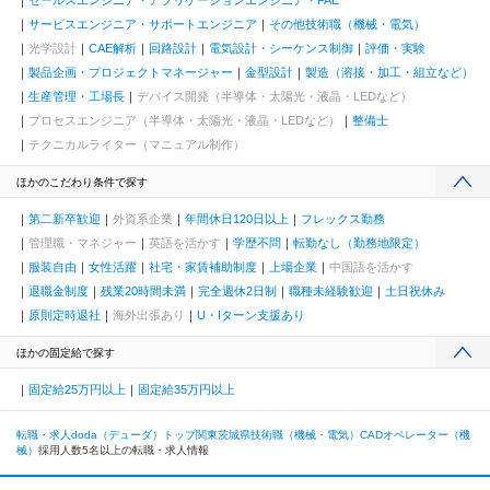
セールスエンジニア・アプリケーションエンジニア・FAE
サービスエンジニア・サポートエンジニア
その他技術職（機械・電気）
光学設計
CAE解析
回路設計
電気設計・シーケンス制御
評価・実験
製品企画・プロジェクトマネージャー
金型設計
製造（溶接・加工・組立など）
生産管理・工場長
デバイス開発（半導体・太陽光・液晶・LEDなど）
プロセスエンジニア（半導体・太陽光・液晶・LEDなど）
整備士
テクニカルライター（マニュアル制作）
ほかのこだわり条件で探す
第二新卒歓迎
外資系企業
年間休日120日以上
フレックス勤務
管理職・マネジャー
英語を活かす
学歴不問
転勤なし（勤務地限定）
服装自由
女性活躍
社宅・家賃補助制度
上場企業
中国語を活かす
退職金制度
残業20時間未満
完全週休2日制
職種未経験歓迎
土日祝休み
原則定時退社
海外出張あり
U・Iターン支援あり
ほかの固定給で探す
固定給25万円以上
固定給35万円以上
転職・求人doda（デューダ）トップ
関東
茨城県
技術職（機械・電気）
CADオペレーター（機
械）
採用人数5名以上の転職・求人情報