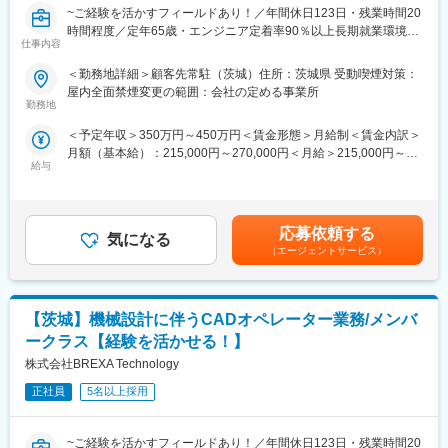
~ご経験を活かすフィールドあり！／年間休日123日・残業時間20
※ご経験スキルに応じて別案件へのご相談も承ります。
時間程度／定年65歳・エンジニア定着率90％以上長期就業環境あ
ご面接の際に志向性に合わせて様々お話しできればと思います。
変更の範囲：会社の定める業務
仕事内容
り~
■働く環境/当社の特徴：
＜勤務地詳細＞顧客先常駐（茨城）住所：茨城県 受動喫煙対策：
基本的には弊社クライアント様先に常駐していただき、業務に従
・全社月平均残業時間：20時間程度
屋内全面禁煙変更の範囲：会社の定める事業所
事していただきます。
・年休：123日程度
勤務地
何かしらのご経験がある方は、最初は今までのご経験等を活かし
・キャリアサポート制度充実：社内に専属のカウンセラーがお
＜予定年収＞350万円～450万円＜賃金形態＞月給制＜賃金内訳＞
ていただきながらの業務になります。
り、プロジェクト、働き方など相談できる環境がございます。
月額（基本給）：215,000円～270,000円＜月給＞215,000円～
・定年：65歳となっており、その後も１年更新での契約社員とし
給与
270,000円＜昇給有無＞有＜残業手当＞有＜給与補足＞※社会人経
◎面接にてスキルやご希望をお伺い、相談の上配属先を決定して
てご活躍いただけます。
験、面接結果等を考慮の上決定します。 ■昇給：年1回（4月）■賞
いきます。
・手厚い福利厚生：配属先への勤務に伴う引っ越し費用に関して
与：年2回（7月、12月）※過去実績2.6ヶ月賃金はあくまでも目安
◎適正な人事考課制度のもと、やりがいのある業務環境を実現し
は、会社が全額負担します。家賃補助の金額に関して、6万円（家
の金額であり、選考を通じて上下する可能性があります。月給(月
ます。
賃＋共益費）の物件を上限として半分を支給いたします。他にも
応募依頼する
気になる
額)は固定手当を含めた表記です。
家族手当制度等がございます。
（エージェントサービス）
■業務内容
◎200種類以上の育成カリキュラム
■福利厚生「SS&CU制度」：
◎借上社宅制度もあります
エンジニア（技術社員）を対象に、キャリアチェンジを支援する
【茨城】機械設計に伴うCADオペレーター業務/メンバ
◎資格取得支援制度にて、最大10万円の支援あり
制度です。U・Iターンしたい、上流工程へ挑戦したいなど転職に
社会人生活をイチからやり直したい！
ともなうリスクを気にすることなく、社内で自分の新しいキャリ
ークラス【経験を活かせる！】
そんなあなたにピッタリです。
アを形成し、可能性を広げることが可能です。シフトしたことに
株式会社BREXA Technology
◆業務内容
よって上がった派遣料金が一定基準を超えた場合、給与に還元し
・自動車安全装置の開発における機械設計業務
正社員
5名以上採用
ております。
・大型建設系車両の開発における内外装及びバケット部品の設計
業務
~ご経験を活かすフィールドあり！／年間休日123日・残業時間20
・製品のテスト結果を元に図面修正業務