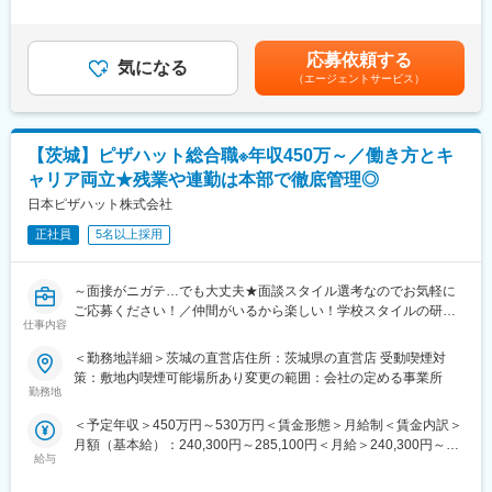
デジタルライフプランナーは、お客様とそのご家族一人ひとりの
外労働の残業手当は追加支給＜月給＞282,000円～407,000円（一
デジタルライフを一緒に考え、数年後を見据えた計画的な価値提
律手当を含む）＜昇給有無＞有＜残業手当＞有＜給与補足＞■昇
案をしていきます。担当するご家族のコンサルシートを作成し
給：年2回（人事考課により決定）■賞与：年2回（7月、12月）※
応募依頼する
て、ご家族の生活に伴走し、デジタルを通して生活を便利にした
気になる
固定残業代を超える労働を行った場合は残業代を追加支給する※上
（エージェントサービス）
り、安心して生活して頂くお手伝いやご提案を長期にわたって推
記年収は目安の金額であり、前職の給与や経験を踏まえて最終決
進して頂きます。
定します。賃金はあくまでも目安の金額であり、選考を通じて上
下する可能性があります。月給(月額)は固定手当を含めた表記で
<詳細>
す。
【茨城】ピザハット総合職※年収450万～／働き方とキ
【お客様一人一人を専任でサポート】
ャリア両立★残業や連勤は本部で徹底管理◎
・デジタル機器関連でのお困りごとをヒアリング
・家計の固定費の見直しをし、最適な形で新たな端末や追加プラ
日本ピザハット株式会社
ンなどのご提案
正社員
5名以上採用
・アフターフォローとサポート
※新規は店舗に来られたお客様、既存会員様からのご紹介がメイン
（例：マイナンバーカードの登録サポート/スマートウォッチを活
～面接がニガテ…でも大丈夫★面談スタイル選考なのでお気軽に
用した健康管理のサポート/モバイルSuicaの活用の仕方）
ご応募ください！／仲間がいるから楽しい！学校スタイルの研修
仕事内容
あり★／圧倒的な雰囲気の良さ・キャリアステップが魅力♪～
<評価基準>
＜勤務地詳細＞茨城の直営店住所：茨城県の直営店 受動喫煙対
担当顧客の継続率や長期的なご契約額等
■ポジション概要：
策：敷地内喫煙可能場所あり変更の範囲：会社の定める事業所
ピザハットの店舗管理者として、地域に愛される店舗作りをお任
勤務地
■組織構成
せします。
・男女比＝7:3
＜予定年収＞450万円～530万円＜賃金形態＞月給制＜賃金内訳＞
仲間と助け合いながら、マーケティング/売上予測/スタッフ育成/
・年齢：平均30歳前後
月額（基本給）：240,300円～285,100円＜月給＞240,300円～
採用まで、経営者目線のスキルが身に着くとてもやりがいのある
・店舗在籍人数：15名程度
給与
285,100円＜昇給有無＞有＜残業手当＞有＜給与補足＞※上記年収
お仕事です！
は月20時間の残業を想定した金額となります。★3年連続ベース