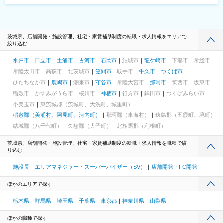
茨城県、店舗開発・施設管理、社宅・家賃補助制度の転職・求人情報をエリアで
絞り込む
水戸市
日立市
土浦市
古河市
石岡市
結城市
龍ケ崎市
下妻市
常総市
常陸太田市
高萩市
北茨城市
笠間市
取手市
牛久市
つくば市
ひたちなか市
鹿嶋市
潮来市
守谷市
常陸大宮市
那珂市
筑西市
坂東市
稲敷市
かすみがうら市
桜川市
神栖市
行方市
鉾田市
つくばみらい市
小美玉市
東茨城郡（茨城町、大洗町、城里町）
稲敷郡（美浦村、阿見町、河内町）
那珂郡（東海村）
猿島郡（五霞町、境町）
結城郡（八千代町）
久慈郡（大子町）
北相馬郡（利根町）
茨城県、店舗開発・施設管理、社宅・家賃補助制度の転職・求人情報を職種で絞
り込む
施設長
エリアマネジャー・スーパーバイザー（SV）
店舗開発・FC開発
ほかのエリアで探す
栃木県
群馬県
埼玉県
千葉県
東京都
神奈川県
山梨県
ほかの職種で探す