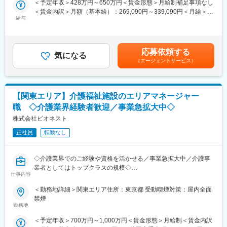
＜予定年収＞428万円～650万円＜賃金形態＞月給制補足事項なし
・飲食や小売り経験活かして大手企業で着実に年収UP＆キャリア
＜賃金内訳＞月額（基本給）：269,090円～339,090円＜月給＞
UPしていきたい！
～1日の流れ～
給与
269,090円～339,090円＜昇給有無＞有＜残業手当＞有＜給与補足
・『お客様満足を第一に』単独ではなくチームで顧客に還元した
9～11時：朝の開店～お昼に向けた仕込み作業
＞※残業代は超過分を1分単位で100%支給します。※ご経験・スキ
い！楽しく＆メリハリもって切磋琢磨しながら働きたい！
11～14時：ご来店いただくお客様対応と調理
ルによりオファー金額が変更となる場合があります。704万円／
・経営状態安定した会社＆システム化やオペレーションが整って
14～17時：夜に向けた仕込み作業
35歳・エリアマネージャー／月給53万円＋インセンティブ＋諸手
いる環境でマネジメントメインに集中できる環境で店長・マネー
17～18時：ご来店いただくお客様対応と調理
応募依頼する
気になる
当537万円／28歳・スーパーバイザー／月給39万8000円＋インセ
ジャー経験積んでいきたい！
（エージェントサービス）
ンティブ＋諸手当賃金はあくまでも目安の金額であり、選考を通
■育成環境
じて上下する可能性があります。月給(月額)は固定手当を含めた表
■業務内容：
入社後は研修センターにて約1ヶ月半店舗にての研修を実施。調
記です。
まずは「丸亀製麺」の店長として、以下業務に従事頂きます。
理、接客、店舗運営の1日の流れを基礎から学んでいただきます。
【関東エリア】介護福祉施設のエリアマネージャー
将来的にマネージャーとして複数店舗（イメージ5～7店舗）の管
研修期間中は指定の社員寮（家賃・光熱費負担なし）をご利用い
理・運営などのマネジメント業務をお任せ
ただけます◎
職 ◇介護業界経験者歓迎／事業急拡大中◇
・売上管理
株式会社ビオネスト
・スタッフ育成
■このポジションの魅力
・シフト作成
正社員
転勤なし
・最短半年～1年でSV昇格も可能！
※労務管理をメインに接客対応・調理業務・発注作業など、店舗運
・未経験でも2～3年でSVを目指せる明確なキャリアパス◎
営業務全般を担当します。
・SV以降は店舗開発やマーケティングなどキャリアチェンジも可
◇介護業界でのご経験や資格を活かせる／事業急拡大中／介護事
能
業者としてはトップクラスの規模◇
■研修体制：
「店長止まり」がない環境◎
仕事内容
充実した研修体制により、着実にキャリアアップを目指せます。
■業務内容：【変更の範囲：当社業務全般】
・集合研修（2日間）：経営理念や社内規定を学び、企業理解を深
※なぜSVに短期間でなれるの？※
＜勤務地詳細＞関東エリア住所：東京都 受動喫煙対策：屋内全面
大阪、兵庫を中心に全国で介護事業・医療事業・障がい福祉事業
める
『ほっかほっか亭』は新店を開店する際には必ず直営店からスタ
禁煙
などを幅広く手がけている当社にて、「エリアマネージャー」と
・基礎研修（3ヶ月間）：店舗デビュー前に基本をしっかりと身に
勤務地
ート、その後FC化させることで地域のリピーターを作り、FCオー
して5か所程度の複数事業所の統括マネジメントをご担当いただき
付けます
ナーにとってもリスクヘッジして運営をできる仕組みにしており
＜予定年収＞700万円～1,000万円＜賃金形態＞月給制＜賃金内訳
ます。
・実地研修（1ヶ月～2ヶ月間／各エリアの教育指定店舗）：実際
ます。