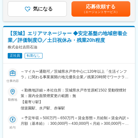
マネージャーを目指すことが可能です。
目安の金額であり、選考を通じて上下する可能性があります。月
・売上や販売数などのデータ分析
応募依頼する
気になる
給(月額)は固定手当を含めた表記です。
・商圏をふまえた商品の選定や陳列
■キャリアパス：
（エージェントサービス）
・店内体制構築
2028年3月までに国内1100店舗を目指しており、キャリアアップ
上記、あらゆる面から「売れるお店づくり」をバックアップしま
の機会が豊富です。
す。
キャリアアップの例：
【茨城】エリアマネージャー ◆安定基盤の地域密着企
※オーナー様の経営ビジョンや得たい利益を実現するために、現状
・1年目：新店立ち上げの店長を経験
分析-仮説-実施-検証のプロセスを徹底して繰り返し行うことが、
・2年目：マネージャーに昇進
業／評価制度◎／土日祝休み・残業20h程度
業務の柱です。
・3年目：チーフマネージャーに抜擢
株式会社吉田石油
さらに社内公募に挑戦し、教育研修や商品開発、海外部門など他
■やりがい・魅力：
正社員
転勤なし
部門で活躍することも可能です。
・オーナーさんと共通の目標に向け取り組んでいく中で、自身の
働きかけに対する結果を明確に掴むことができ、関わる人々と喜
変更の範囲：会社の定める業務
～マイカー通勤可／茨城県水戸市中心に120年以上「生活インフ
びを共有できる仕事です。
ラ」に関わる事業展開の地元優良企業／残業20時間でワークライ
・小売No1として、商品力・オペレーション力を保有していま
仕事内容
フバランスを整えていただけます～
す。
茨城県を中心に事業を展開し、さまざまな領域から地域の人たち
・店舗経営で実績を残してきたノウハウを基に、充実した教育研
＜勤務地詳細＞本社住所：茨城県水戸市笠原町1502 受動喫煙対
の安全で快適な暮らしを支えている当社で、エリアマネージャー
修体制があります。
策：屋内全面禁煙変更の範囲：無
を担っていただきます。
勤務地
【最寄り駅】
■豊富なキャリアパス：
偕楽園駅、水戸駅、赤塚駅
■業務概要：
（1）専門性を極める
オリックスレンタカー（12店舗）／TSUTAYA（1店舗）／カー用
長期間にわたりOFC職を極めていくことも可能です。OFC職内で
＜予定年収＞500万円～650万円＜賃金形態＞月給制＜賃金内訳＞
品店（1店舗）事業等のエリアマネージャーをお任せします。事業
レイヤーを高め、約70店舗管掌といった管掌領域を広げていくこ
月額（基本給）：300,000円～430,000円＜月給＞300,000円～
好調により増員のため、開発部の将来の部長候補として次長もし
とが可能です。（OFC職が好きで定年まで就業される方も在籍し
給与
430,000円＜昇給有無＞有＜残業手当＞有＜給与補足＞※管理監督
くは課長での採用を予定しています。
ています）
者のため残業代の支給無■賞与：年2回（7月／12月 過去実績3.5
※ご経験によっては、部長待遇で入社。各店舗を巡回しながら、客