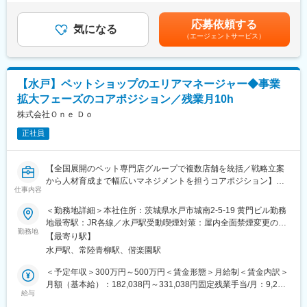
■中途入社者事例：
含む）＜昇給有無＞有＜残業手当＞有＜給与補足＞■年1回の査定
【業務内容】
・第二新卒である20代からバイタリティの高い40代まで幅広い年
有■賞与：年2回※前職給与を考慮※経験・スキル・スタートポジシ
・部門の運営、売上管理
応募依頼する
齢層の方がご入社・ご活躍されております。
気になる
ョンにおいて異なる※評価により昇格・昇給あり※エリアにより地
・営業活動
（エージェントサービス）
・食品業界や販売営業経験者はもちろんのこと、学生時代に飲
域加算手当分が異なる※時間外手当は別途全額支給賃金はあくまで
・サービス提供管理・保守
食・接客アルバイトをされていた方、学校や病院にて食にかかる
も目安の金額であり、選考を通じて上下する可能性があります。
・ご利用者様やご家族へのヒアリング、サービス設計・立上げ
業務や保険営業をされていた方など様々なバックグラウンドの方
月給(月額)は固定手当を含めた表記です。
・ケアマネージャーや医療機関、福祉事業所、行政等との調整
がご入社されております。
【水戸】ペットショップのエリアマネージャー◆事業
・スタッフの採用・指導・育成
・各種プロジェクトへの参加
拡大フェーズのコアポジション／残業月10h
変更の範囲：会社の定める業務
※担当エリアは選考時の希望を考慮の上、決定します。
株式会社Ｏｎｅ Ｄｏ
【入社直後の流れ】
正社員
入社後は首都圏（東京・神奈川・埼玉）、福岡、大阪、兵庫のい
ずれかの事業所にて、6か月間のマネージャー養成研修を行いま
【全国展開のペット専門店グループで複数店舗を統括／戦略立案
す。
から人材育成まで幅広いマネジメントを担うコアポジション】
■入社～1カ月目
仕事内容
・業界未経験者でもゼロから学ぶことができる基礎研修／必要資
■業務概要：
格取得。なお、資格取得のための費用は当社負担となります。
＜勤務地詳細＞本社住所：茨城県水戸市城南2-5-19 黄門ビル勤務
当社は全国に直営・FC店舗を展開するペット専門店グループで
■1～3か月目
地最寄駅：JR各線／水戸駅受動喫煙対策：屋内全面禁煙変更の範
す。エリアマネージャーとして、複数店舗の売上や利益、KPIの数
・OJTを受けながら日勤・夜勤両方の介護現場での業務をお任せ
勤務地
囲：会社の定める事業所
【最寄り駅】
値管理、販売戦略の立案・実行、人材育成、新店舗立ち上げ支援
します。
水戸駅、常陸青柳駅、偕楽園駅
等を担い、複数エリアを統括する実質的な副部長ポジションを目
※研修終了後は現場業務は無くなるため日勤のみ
指していただきます。部長とエリアマネージャーの中間に立ち、
■3～6か月目
＜予定年収＞300万円～500万円＜賃金形態＞月給制＜賃金内訳＞
現場と経営の双方をつなぐ重要な役割です。
・マネージャー業務を学んでいただきます。ピープルマネジメン
月額（基本給）：182,038円～331,038円固定残業手当/月：9,227
トだけでなく、売上管理や各事業所が目標を達成するための事業
給与
円～68,962円（固定残業時間45時間0分/月）超過した時間外労働
■業務詳細：
所運営を行います。※上司がメンターとなり手厚いサポートがござ