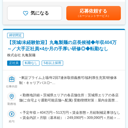
20,000円／固定残業手当18～28時間：31,500円～55,944円※超過
まずは上司であるエリアマネージャーと一緒に学んで、
変更の範囲：会社の定める業務
した時間外労働の残業時間代は追加支給■昇給：年2回※半期ごと
都度振り返りながら営業所長を目指していただきますので、
応募依頼する
気になる
の評価による■賞与：年2回※会社の業績と個人評価による賃金は
独り立ちまでの3ヶ月程度、未経験の方でも安心して始めていただ
（エージェントサービス）
あくまでも目安の金額であり、選考を通じて上下する可能性があ
ける環境を整えています。
ります。月給(月額)は固定手当を含めた表記です。
■具体的には：
締切間近
◇まごころさんと呼ばれる、お届けスタッフのマネジメント
◇営業所の運営・管理
【茨城/未経験歓迎】丸亀製麺の店長候補◆年収404万
・発注業務や売上・予算管理、販促計画、顧客管理など
～／大手正社員×4か月の手厚い研修◎◆転勤なし
◇営業活動
株式会社 丸亀製麺
・地域の包括支援センターなどの高齢者施設や、ケアマネジャー
さんへの訪問
正社員
転勤なし
5名以上採用
・お休みされているお客様へのお勧め など
■所長任命について：
~東証プライム上場/年2回7連休取得義務可/福利厚生充実/研修体
各自の習得状況によりますが、概ね3か月後を想定しており、所長
制・キャリアパス◎~
仕事内容
任命後は月給21.7万円～、想定年収324万円～となります。
★求人のおすすめポイント★
＜勤務地詳細＞茨城県エリアの各店舗住所：茨城県エリアの各店
■キャリアパス：
・完全未経験から大手企業の正社員へ！研修4か月の手厚い研修で
舗(ご自宅より通勤可能店舗へ配属) 受動喫煙対策：屋内全面禁煙
営業所長を経験後は、FA制度等も利用して各人の能力と希望によ
安心スタート◎
勤務地
変更の範囲：会社の定める事業所
り、それぞれのキャリアを積んでいただけます。
・初年度年収400万以上！『人』を大切にする会社で着実にキャ
＜予定年収＞404万円～513万円＜賃金形態＞月給制補足事項なし
「将来的には、営業所長からエリアを統括する立場へとキャリア
リアアップを目指せます！
＜賃金内訳＞月額（基本給）：249,090円～309,090円＜月給＞
アップしていきたい」「いずれは宅食以外の事業にも挑戦してみ
・働き方◎7連休以上の休暇が年2回取得可！2～3連休の取得も可
給与
249,090円～309,090円＜昇給有無＞有＜残業手当＞有＜給与補足
たい」といった希望も叶えられる環境です。
能で、ワークライフバランス◎
＞※上記年収は平均残業時間分（30時間／月）の想定残業代を含