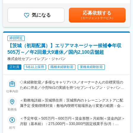
んだ金額です。※残業代は超過分を1分単位で100%支給します。※
■当社の魅力：
■業務内容：
ご経験・スキルによりオファー金額が変更となる場合がありま
ワタミグループは、「SDGs日本一」を目指し、地球上で一番たく
「丸亀製麺」各店舗の管理運営を店長としてお任せいたします。
応募依頼する
気になる
す。賃金はあくまでも目安の金額であり、選考を通じて上下する
さんの「ありがとう」を集めることを目標としています。
具体的には、調理・接客・スタッフの教育やシフト作成、品質管
（エージェントサービス）
可能性があります。月給(月額)は固定手当を含めた表記です。
当社は再生可能エネルギーを利用した循環型6次産業モデルを推進
理・衛生管理・地域のお客様に喜ばれる企画の立案＆実行など
し、持続可能な社会の実現に貢献しています。
を、スタッフと協力して行います。
国内外の外食事業、農業、環境事業など多岐にわたる事業を展開
しており、特にワタミファームで採れた有機野菜を用いた食事提
締切間近
■研修体制：
供や、環境負荷を軽減する取り組みを行っています。
充実した研修体制により、着実にキャリアアップを目指せます。
【茨城（初期配属）】エリアマネージャー候補◆年収
また、再生可能エネルギー事業として風力発電設備の開発・建
・集合研修（2日間）：経営理念や社内規定を学び、企業理解を深
505万～／年2回最大9連休／国内2,100店舗超
設・運転管理にも取り組んでいます。以上のような取り組みを通
める
株式会社セブン-イレブン・ジャパン
じて、社会に貢献しながら成長を続ける、魅力的な企業です。
・基礎研修（3ヶ月間）：店舗デビュー前に基本をしっかりと身に
付けます
正社員
5名以上採用
職種未経験歓迎
業種未経験歓迎
変更の範囲：会社の定める業務
・実地研修（1ヶ月～2ヶ月間／各エリアの教育指定店舗）：実際
の店舗での営業を通じてスキルを磨きます
店長にキャリアアップの後、新店の立ち上げや複数店舗管理な
◇未経験歓迎／多様なキャリアパス／オーナーさんの目標実現の
ど、業務の幅を広げていきます。最終的には複数店舗を管轄する
ために伴走／小売No1の実績を持つセブン‐イレブン・ジャパンに
仕事内容
マネージャーを目指すことが可能です。
て店舗経営に携わる◇
小売業で確固たる地位を築く同社にて、オーナーの店舗経営を支
＜勤務地詳細＞茨城県住所：茨城県内のトレーニングストアに配
■キャリアパス：
えるお仕事です。
属予定 受動喫煙対策：敷地内喫煙可能場所あり変更の範囲：会社
2028年3月までに国内1100店舗を目指しており、キャリアアップ
※店舗経営相談員＝オペレーション・フィールド・カウンセラー
勤務地
の定める事業所
の機会が豊富です。
（以下、OFC)という職種です。
＜予定年収＞505万円～600万円＜賃金形態＞月給制＜賃金内訳＞
キャリアアップの例：
月額（基本給）：275,000円～330,000円固定残業手当/月：
・1年目：新店立ち上げの店長を経験
■業務内容
給与
56,000円～61,000円（固定残業時間25時間0分/月）超過した時間
・2年目：マネージャーに昇進
◇加盟店の経営全般に対するコンサルティング