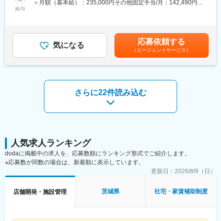
＞月額（基本給）：235,000円その他固定手当/月：142,490円固
の店舗での営業を通じてスキルを磨きます
給与
定残業手当/月：122,510円（固定残業時間45時間0分/月）超過し
■業務詳細：
研修後は店長業務を経験し、新店の立ち上げや複数店舗管理な
変更の範囲：会社の定める業務
た時間外労働の残業手当は追加支給＜月給＞500,000円（一律手
◇新規施設の立ち上げ、スタッフ採用・管埋・教育・離職防止、
ど、業務の幅を広げていきます。最終的には複数店舗を管轄する
当を含む）＜昇給有無＞有＜残業手当＞有＜給与補足＞※想定年
新規開拓、利用者のフォロー、営業数字の管理、債権管理などの
マネージャーを目指すことが可能です。
収：50万×14回支給※入社月により初回賞与は支給要件あり■賞与
施設運営における全般的なマネジメント
応募依頼する
気になる
実績：年2回（1回支給実績50万～）賃金はあくまでも目安の金額
◇連携先の開拓
■キャリアパス：
（エージェントサービス）
であり、選考を通じて上下する可能性があります。月給(月額)は固
└病院や居宅介護支援事業所、近隣の同業施設など、連携先の開
2028年3月までに国内1100店舗を目指しており、キャリアアップ
定手当を含めた表記です。
拓
の機会が豊富です。
◇稼働、人員配置、コンプライアンスという3つの経営指標に基づ
キャリアアップの例：
く数字軸
・1年目：新店立ち上げの店長を経験
さらに22件読み込む
を中核にしたマネジメント
・2年目：マネージャーに昇進
◇イノベーティブな企画・取り組みなどを通してブランディング
・3年目：チーフマネージャーに抜擢
の強化
さらに社内公募に挑戦し、教育研修や商品開発、海外部門など他
※創立間もないため、中途入社の方が多いです。
部門で活躍することも可能です。
■ポジションについて：
変更の範囲：会社の定める業務
人気求人ランキング
エリアマネージャーのポストに空きがない場合や研修期間は、他
dodaに掲載中の求人を、応募数順にランキング形式でご紹介します。
の職種や役割として勤務をいただく場合があります。（※賃金条件
※応募数が同数の場合は、新着順に表示しています。
に変わりはございません）身体介助・入浴介助・排泄介助・食事
更新日：
2026/8/9（日）
介助・レクリエーション・送迎業務など介護業務全般エリアマネ
ージャーへ職種変更時に異動となることがあります。
茨城県
社宅・家賃補助制度
店舗開発・施設管理
■ご担当の可能性がある施設：
老人ホーム、障がい・認知症グループホーム、通所介護、生活介
護、就労継続B、放課後等ディ、訪問看護・介護等