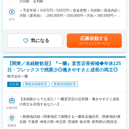
川台駅、足利駅
■入社後について：
に近づく」ことができます。
1 アネックス101号室勤務地最寄駅：東武伊勢崎線／東武和泉駅受
ご経歴等により期間は異なりますが、弊社厨房運営の理解を深め
・「アントレプレナー制度」を設け新規事業を提案し、社内起業
動喫煙対策：屋内全面禁煙
＜予定年収＞410万円～530万円＜賃金形態＞月給制＜賃金内訳＞
てもらうため、入社後、1～2か月程度は厨房研修を受けていただ
家としてキャリアを描くことができます。社員一人ひとりの意欲
月額（基本給）：260,000円～330,000円＜月給＞260,000円～
きます（場所は、面接時にご相談）。
給与
に応え、チャレンジの機会を提供してます。
330,000円＜昇給有無＞有＜残業手当＞有＜給与補足＞※入社時基
厨房研修後は、3か月程度は同行が主な動きとなります。その間に
本給は経験やスキルを面接で評価し、社内等級制度に基づいて決
当社と仕事に関して必要な知識を学んでいってもらいます。慣れ
■当社について：
定■賞与：年2回（6月・12月）※過去実績：2ヶ月分程度■報奨金：
てきたら、一人での施設への定期訪問や営業同行などを行ってい
・茨城に密着した幅広い事業を展開しており、創業は明治38年
年2回（6月・12月）※半期ごとの会社利益を原資に個人業績に応
応募依頼する
ただきます。
気になる
（1905年）。120年以上の歴史を持ち、長い歴史の中で培った、
じて配分■昇給：年1回（4月）※別途資格手当あり（5,000～
（エージェントサービス）
地域の信用／信頼と堅固な事業基盤を強みに、時代に合わせた経
10,000円※規定あり）賃金はあくまでも目安の金額であり、選考
■キャリアイメージ：
営で改革を続けています。今後も、現場の接客力／人間力で、お
を通じて上下する可能性があります。月給(月額)は固定手当を含め
～1年後～
客様に支持される事業を展開していきます。
た表記です。
まずはナリコマの会社のことをしっかりと知っていただき、ナリ
【関東／未経験歓迎】『一蘭』直営店長候補◆年休125
コマの厨房運営について理解してもらうことが一番です。その上
変更の範囲：会社の定める業務
日・フレックスで残業少◎働きやすさと成長の両立◎
で、独り立ちして顧客の管理がしっかりとできるようになり、既
存顧客先の情報収集や運営見直しの提案ができるようになっても
株式会社一蘭
らいたいと考えています。
正社員
職種未経験歓迎
業種未経験歓迎
～3年後～
お一人でアドバイザーの通常業務をこなしていただき、管理職を
目指し、後輩の育成ができるスキルレベルで仕事をしてもらえる
【未経験からでも安心！一蘭直営店の店長職・働きやすさと成長
ようになっていただきたいです。
の両立を目指すあなたへ】
仕事内容
★一蘭の店長職は、厨房業務ではなく店舗運営をサポートし、ス
■当ポジションの特徴：
タッフが働きやすい環境を作ることが主な役割です。未経験でも
＜勤務地詳細＞関東地区で展開する一蘭各店舗住所：関東地区(東
食事に関するアドバイスだけでは無く、施設が抱える給食部門全
しっかりとした研修制度があるので安心◎
京都･千葉県･神奈川県･埼玉県･茨城県･栃木県･群馬県)の既存店舗
体の人員不足の問題や、給食部門の収支管理など施設さまに深く
勤務地
いずれかへ配属予定です 受動喫煙対策：屋内全面禁煙
関わることで信頼関係を築くことができます。多種多様なお客さ