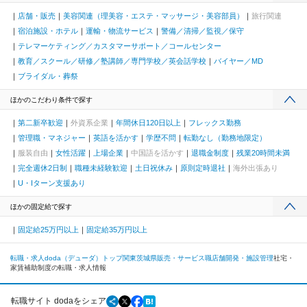
店舗・販売
美容関連（理美容・エステ・マッサージ・美容部員）
旅行関連
宿泊施設・ホテル
運輸・物流サービス
警備／清掃／監視／保守
テレマーケティング／カスタマーサポート／コールセンター
教育／スクール／研修／塾講師／専門学校／英会話学校
バイヤー／MD
ブライダル・葬祭
ほかのこだわり条件で探す
第二新卒歓迎
外資系企業
年間休日120日以上
フレックス勤務
管理職・マネジャー
英語を活かす
学歴不問
転勤なし（勤務地限定）
服装自由
女性活躍
上場企業
中国語を活かす
退職金制度
残業20時間未満
完全週休2日制
職種未経験歓迎
土日祝休み
原則定時退社
海外出張あり
U・Iターン支援あり
ほかの固定給で探す
固定給25万円以上
固定給35万円以上
転職・求人doda（デューダ）トップ
関東
茨城県
販売・サービス職
店舗開発・施設管理
社宅・
家賃補助制度の転職・求人情報
転職サイト dodaをシェア