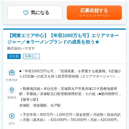
■働き方：
アップを実施※2026年は5%アップ■昇格：随時あり■賞与：年2回
＼ココが魅力！／
・年休120日
■インセンティブあり賃金はあくまでも目安の金額であり、選考を
◎長く続けられる、働きやすい環境
応募依頼する
・月平均残業13時間
気になる
通じて上下する可能性があります。月給(月額)は固定手当を含めた
残業や連勤の徹底管理、休日出勤を生まない制度など「働きやす
（エージェントサービス）
・休日について：1か月前にシフトを提出
表記です。
い環境づくり」を徹底！
・子育て両立メンバー多数在籍
当日欠勤の発生時も店長が穴埋めをしないといけない…といった
事態がほぼ発生しません◎
■魅力
【関東エリア中心】【年収1000万も可】エリアマネー
ライフスタイルに合わせて働き方を変えられる「選べる就業コー
・単に商品を販売するのではなく、顧客に寄り添った提案が可能
ス」も導入しており、おやすみ重視or稼ぎたい重視どちらの方も
ジャー／★ラーメンブランドの成長を担う★
・現在約40万軒のご家族がご利用中の生活インフラサービス
大歓迎です★
株式会社ハマダヤ
★未経験から入社実績多数★
◎しっかりキャリアアップ＆昇給できる！
正社員
転勤なし
携帯販売、化粧品販売、眼鏡ショップ、お菓子屋さんのショップ
店舗拡大中でポストもどんどん増えているため、ステップアップ
販売、ホテルスタッフ、美容師さんなど様々なご経験の方活躍
が可能です。
中！
■「年収1000万円も可」「現場発案」を尊重する裁量権。6店舗か
店長→エリアマネージャーといったキャリアはもちろん、FC店舗
ら15店舗への拡大を担う経営幹部候補（エリアマネージャー）：
としての独立制度もあります。
■入社後の流れ
仕事内容
・「AMとしての経験は十分だが、今の会社の給与テーブルでは限
更に社内公募制により、人事や経理、商品開発といった本社部門
◎先輩社員がメンターとして付き、店舗でのOJTを中心に一連の
界だ」 「本社の決裁が遅く、現場の良いアイディアが実行できな
も目指せます。本社部門の『70％』以上は店長経験者、すべての
＜勤務地詳細＞本社住所：茨城県水戸市東赤塚12-9 勤務地最寄
活動や必要な知識取得のキャッチアップをフォローします
い」 「結果を出した分だけ、正当に評価（報酬）されたい」そん
部門に店舗出身者が在籍しております！
駅：常磐線／赤塚駅北口駅受動喫煙対策：その他（■屋内喫煙可能
◎数か月～半年程度で一人前に！
な想いを持つ、野心あふれるエリアマネージャー経験者の方へ。
※モデル年収：副店長450円、店長代行480万円、店長556万円、
勤務地
場所あり）変更の範囲：会社の定める事業所
【最寄り駅】
昨年比で売上倍増を達成した急成長ラーメンブランド「浜田屋」
SV650万円。店長になるまでにもきちんと昇給していきます◎
■キャリアパス
赤塚駅、偕楽園駅、水戸駅
で、あなたの経験を試しませんか
デジタルライフプランナー業務は継続しつつ、店長やエリア長と
■仕事内容：
◎圧倒的な雰囲気の良さ
＜予定年収＞600万円～1,000万円＜賃金形態＞月給制＜賃金内訳
いったマネジメントや、企画営業などにチャレンジ！
・エリアマネージャー（経営幹部候補）
デリバリー型で来店が少ないため、スタッフ間のコミュニケーシ
＞月額（基本給）：420,000円～700,000円＜月給＞420,000円～
・あなたにお任せするのは、2～3店舗の統括（売上管理、店長育
ョンが活発で、明るい雰囲気で運営されています。「こんなに雰
給与
700,000円＜昇給有無＞有＜残業手当＞有＜給与補足＞■上記は予
変更の範囲：会社の定める業務
成）から、ブランドの未来を創る戦略立案まで、経営の中核を担
囲気がよいとは思わなかった」と驚く新入社員もいるほどです。