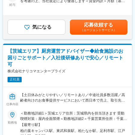
を考慮の上、当社規定により優遇します＜賃金内訳＞月額（基本
■働き方
・スタッフの採用・指導・勤怠管理
給与
給）：250,000円～400,000円＜月給＞250,000円～400,000円＜
◇入社後、トレーニングストア（希望の都道府県の直営店）にて
・売上管理
昇給有無＞有＜残業手当＞有＜給与補足＞■賞与：年2回（7月／
実習
・業績向上のための企画・立案 など
12月 過去実績3.5ヶ月）■昇給：年1回職務手当(役職手当)資格手
◇シフト制ですが、年間休日は120日です。
まずは運営・管理業務を中心に、少しずつできることの幅を広げ
当賃金はあくまでも目安の金額であり、選考を通じて上下する可
応募依頼する
※OFCになると基本土日はお休みです。（イベントで稀に休日出勤
ていただきます。
気になる
能性があります。月給(月額)は固定手当を含めた表記です。
が発生しますが、必ず振休を取得頂きます）
（エージェントサービス）
◇OFC着任後：総合職（全国転勤）か地域限定職（隣接する3・4
■入社後の流れ：
県内の範囲）の選択が可能です。 総合職においては平均2～3年程
一連の業務をOJTで習得
度でエリアを跨ぐ異動の可能性はありますが、必要以上の人事異
2～3ヶ月は店舗の運営業務をメインに。慣れてきたら、お勧め商
【茨城エリア】厨房運営アドバイザー◆給食施設のお
動や大幅なエリアの変更は生じないように努めています。
品のPR方法を考えたり、スタッフが気持ちよく働ける環境をつく
困りごとサポート／入社後研修ありで安心／リモート
※育児・介護に従事する方は転居を伴わない制度が利用できます。
ったりと、「より良い店舗」を目指してあなたのアイデアを活か
※地域限定職の場合、年収は10％程度控除されます。
可
してください。売上・利益目標の達成がやりがいにつながりま
す。ゆくゆくは店舗開発に携わる可能性も。
株式会社ナリコマエンタープライズ
変更の範囲：会社の定める業務
正社員
■特徴・魅力：
・店舗開発や本部とのやりとりにも携わる、エリアマネージャー
も目指せます。
【土日休みがとりやすい／リモートあり／中途社員多数活躍／高
・今回は近い将来、店長として活躍してくださるコアメンバーの
齢者向けのお食事提供サービスにおいて西日本で売上、取引先数
募集。地元密着、長く愛され続けている当社でスキル・キャリア
仕事内容
ともにトップクラス】
UPを目指しませんか。
＜勤務地詳細1＞茨城エリア住所：茨城県内を担当頂きます 受動
■業務内容：
■各種制度：
喫煙対策：屋内全面禁煙＜勤務地詳細2＞千葉営業所住所：千葉県
高齢者施設や病院を定期訪問し、厨房運営の課題解決、アドバイ
勤務地
・自らの意志を表す自己申告書に基づき、社長との直接面談を実
柏市柏の葉5丁目10番地12号 柏の葉ウェルズ21勤務地最寄駅：つ
【最寄り駅】
スをご対応
施しています。個々の意向をジョブステップに反映し、やる気の
くばエクスプレス線／柏の葉キャンパス駅受動喫煙対策：屋内全
柏の葉キャンパス駅、東武和泉駅、柏たなか駅、足利市駅、江戸
ある社員には新たな活躍の舞台を用意。「なりたい自分像に確実
面禁煙＜勤務地詳細3＞栃木営業所住所：栃木県足利市朝倉町452-