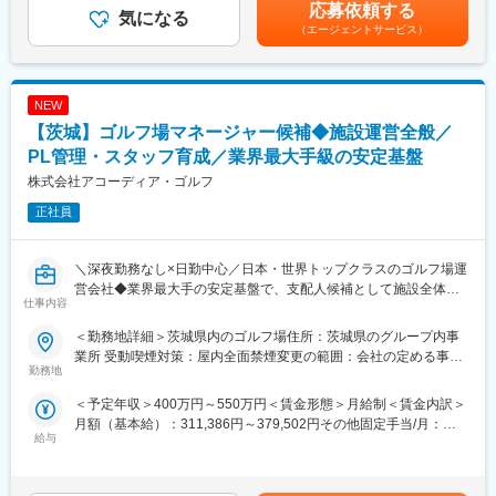
くまでも目安の金額であり、選考を通じて上下する可能性があり
行う仕事です。
応募依頼する
気になる
ます。月給(月額)は固定手当を含めた表記です。
・担当店舗の売上・コスト管理
（エージェントサービス）
・加盟店にお伺いし経営サポート
・店舗ごとの強み・弱みの分析、解決策の考案
・クルーさん育成のアドバイス
NEW
・新商品の売り場・陳列の提案
■魅力ポイント
【茨城】ゴルフ場マネージャー候補◆施設運営全般／
・充実した研修体制：現職SVに同行し直に仕事を学べます。他に
PL管理・スタッフ育成／業界最大手級の安定基盤
も座学研修、eラーニング研修など様々なツールでスキルアップを
株式会社アコーディア・ゴルフ
サポートします。
・横のつながり：週に1回は必ずエリア内のSV同士でミーティン
正社員
グを行い、事例共有や相談ができます。
・年休120日・連続休日制度あり：夏・冬に各8日間の連続休日を
付与
＼深夜勤務なし×日勤中心／日本・世界トップクラスのゴルフ場運
・多様な手当：住宅手当、地域手当、家族手当完備◎
営会社◆業界最大手の安定基盤で、支配人候補として施設全体を
仕事内容
・残業30H以内
マネジメント
■研修制度・キャリアパス
＜勤務地詳細＞茨城県内のゴルフ場住所：茨城県のグループ内事
入社後は店舗研修（半年～2年）を経て、SV候補（ASV）として
全国のゴルフ場にて、支配人候補として運営全般を担うポジショ
業所 受動喫煙対策：屋内全面禁煙変更の範囲：会社の定める事業
業務を担当いただきます。その後、SVアセスメントに合格し、SV
ンです。フロント、ラウンド管理、レストラン、コース管理な
勤務地
所
としてご活躍いただきます。
ど、ゴルフ場運営に必要な幅広い業務を理解し、施設全体をマネ
＜予定年収＞400万円～550万円＜賃金形態＞月給制＜賃金内訳＞
※店舗研修期間は、その方のご経験とスキルによって変わります。
ジメントします。店舗運営経験や店長・営業経験を活かして、よ
月額（基本給）：311,386円～379,502円その他固定手当/月：
SV経験後にはエリアを管轄する支店の支店長も目指せます。また
り大規模な運営に挑戦できる環境です。
給与
55,386円～67,502円＜月給＞366,772円～447,004円＜昇給有無
FA制度（個人評価が高い方は希望の部署へ異動することでき
＞有＜残業手当＞有＜給与補足＞※経験や実績により決定します。
る）、キャリアチャレンジ制度（他部署へ公募する制度）もござ
■仕事内容：
■賞与：年2回（7月／12月支給）賃金はあくまでも目安の金額で
いますので、将来的には別職種への挑戦も可能です。
・フロント業務（受付・予約管理・顧客対応）