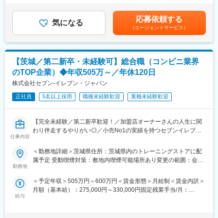
ルによりオファー金額が変更となる場合があります。賃金はあく
・経営状態安定した会社＆システム化やオペレーションが整って
変更の範囲：会社の定める業務
までも目安の金額であり、選考を通じて上下する可能性がありま
いる環境でマネジメントメインに集中できる環境で店長・マネー
応募依頼する
気になる
す。月給(月額)は固定手当を含めた表記です。
ジャー経験積んでいきたい！
（エージェントサービス）
■業務内容：
まずは「丸亀製麺」の店長として、以下業務に従事頂きます。
【茨城／第二新卒・未経験可】総合職（コンビニ業界
将来的にマネージャーとして複数店舗（イメージ5～7店舗）の管
理・運営などのマネジメント業務をお任せ
のTOP企業）◆年収505万～／年休120日
・売上管理
株式会社セブン-イレブン・ジャパン
・スタッフ育成
・シフト作成
正社員
5名以上採用
職種未経験歓迎
業種未経験歓迎
※労務管理をメインに接客対応・調理業務・発注作業など、店舗運
営業務全般を担当します。
【完全未経験／第二新卒歓迎！／加盟店オーナーさんの人生に関
わり伴走するやりがい◎／小売No1の実績を持つセブンイレブン
■研修体制：
仕事内容
の店舗経営／マネジメント・マーケティング力が身につく】
充実した研修体制により、着実にキャリアアップを目指せます。
・集合研修（2日間）：経営理念や社内規定を学び、企業理解を深
＜勤務地詳細＞茨城県住所：茨城県内のトレーニングストアに配
全国でコンビニエンスストアを展開し、確固たる地位を築くセブ
める
属予定 受動喫煙対策：敷地内喫煙可能場所あり変更の範囲：会社
ンイレブンにて、店舗経営を支えるお仕事です。
・基礎研修（3ヶ月間）：店舗デビュー前に基本をしっかりと身に
勤務地
の定める事業所
※店舗経営相談員＝オペレーション・フィールド・カウンセラー
付けます
＜予定年収＞505万円～600万円＜賃金形態＞月給制＜賃金内訳＞
（以下、OFC)
・実地研修（1ヶ月～2ヶ月間／各エリアの教育指定店舗）：実際
月額（基本給）：275,000円～330,000円固定残業手当/月：
の店舗での営業を通じてスキルを磨きます
給与
56,000円～61,000円（固定残業時間25時間0分/月）超過した時間
■業務内容：
研修後は店長業務を経験し、新店の立ち上げや複数店舗管理な
外労働の残業手当は追加支給＜月給＞331,000円～391,000円（一
一人平均7～8店舗を担当し、
ど、業務の幅を広げていきます。最終的には複数店舗を管轄する
律手当を含む）＜昇給有無＞有＜残業手当＞有賃金はあくまでも
・店舗の経営状態の把握