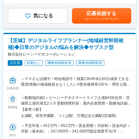
変更の範囲：会社の定める業務
■各種制度：
／12月 過去実績3.4ヶ月）■昇給：年1回職務手当(役職手当)資格
・自らの意志を表す自己申告書に基づき、社長との直接面談を実
手当賃金はあくまでも目安の金額であり、選考を通じて上下する
応募依頼する
施しています。個々の意向をジョブステップに反映し、やる気の
気になる
可能性があります。月給(月額)は固定手当を含めた表記です。
（エージェントサービス）
ある社員には新たな活躍の舞台を用意。「なりたい自分像に確実
に近づく」ことができます。
・「アントレプレナー制度」を設け新規事業を提案し、社内起業
家としてキャリアを描くことができます。社員一人ひとりの意欲
【茨城】デジタルライフプランナー(地域経営幹部候
に応え、チャレンジの機会を提供してます。
補)◆日常のデジタルの悩みを解決◆サブスク型
■当社について：
株式会社ピーシーデポコーポレーション
創業は明治38年（1905年）。120年以上の歴史を持ち、長い歴史
正社員
転勤なし
職種未経験歓迎
業種未経験歓迎
の中で培った、地域の信用／信頼と堅固な事業基盤を強みに茨城
に密着した幅広い事業を展開しており、石油製品の卸／直売
（ENEOS SS）を軸に、レンタカー（オリックスレンタカー）、
～ママさん活躍中！時短相談可！残業13h/年休120日/成長できる
DVD／CDレンタルや書籍販売（TSUTAYA）、カー／バイク用品
環境/情報の地域格差をなくしたい!/育休復帰率100％・男性も取得
販売（4ドライバーズ2）、車の販売／買取（中古車情報館）など
仕事内容
実績有～
があります。
＜勤務地詳細1＞ピーシーデポスマートライフ土浦BASE住所：茨
★こんな方活躍中
城県土浦市湖北2-1-5 受動喫煙対策：屋内全面禁煙＜勤務地詳細2
変更の範囲：会社の定める業務
・地元トークが得意な子育て中のママさん（※実績に応じて時短・
勤務地
＞ピーシーデポスマートライフつくば研究学園BASE住所：茨城県
【最寄り駅】
土日休み相談可）
つくば市学園南3丁目16番地5 受動喫煙対策：屋内全面禁煙変更の
土浦駅、研究学園駅、つくば駅、万博記念公園駅(茨城県)
・年上の方と話すのが得意な20代元携帯販売員！
範囲：本文参照
・お客様をファンにしてきた元アパレル店員
＜予定年収＞451万円～651万円＜賃金形態＞月給制＜賃金内訳＞
月額（基本給）：247,000円～341,000円固定残業手当/月：
■業務内容
給与
35,000円～66,000円（固定残業時間15時間0分/月）超過した時間