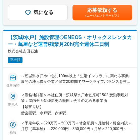
（2）経験を活かした職種転換
ヶ月）■昇給：年1回賃金はあくまでも目安の金額であり、選考を
層・雰囲気を把握し、それに合わせて店舗やスタッフのマネジメ
OFC職での経験を活かし、店舗開発・商品開発・管理部門等とい
通じて上下する可能性があります。月給(月額)は固定手当を含めた
応募依頼する
ントをお任せします。
った別職種としてキャリア転換することも可能で、多くのキャリ
気になる
表記です。
（エージェントサービス）
アパスの実績があります。
■業務詳細：
★同社の全ての仕事はお客様、加盟店に密接に関係するため他部
・店舗巡回／店舗の運営支援及び指導 ・店長やスタッフの指導
署での業務はOFCの経験が必要不可欠です。
／教育
【茨城/水戸】施設管理◇ENEOS・オリックスレンタカ
・店舗の売上の進捗管理／業績アップに向けた提案
■働き方：
ー・蔦屋など運営/残業月20h/完全週休二日制
・売上や商品構成へのアドバイス ・フランチャイズ本部との折衝
◇年間休日120日：OFCになると基本土日休みです。（イベント
株式会社吉田石油
で稀に休日出勤が発生しますが、必ず振替休日をとって頂きま
■社風：
す）※店舗勤務期間中はシフト制
正社員
・やる気のある社員には、自らの意志を表す自己申告書に基づ
◇店舗での研修期間：初任地考慮で希望の都道府県での就業
き、新たな活躍の場を用意しています。社長との直接面談を実施
◇OFC着任後：総合職（全国転勤）か地域限定職（隣接する3・4
し、ステップアップにつなげています。
県内の範囲／給与控除あり）の選択が可能です。
～茨城県水戸市中心に100年以上「生活インフラ」に関わる事業
・「アントレプレナー制度」を設け新規事業を提案し、社内起業
※育児・介護に従事する方は転居を伴わない制度が利用できます。
展開の地元優良企業／残業20時間でワークライフバランスを整え
家としてキャリアを描くことができます。社員一人ひとりの意欲
仕事内容
ていただけます～
に応え、チャレンジの機会を提供してます。
変更の範囲：会社の定める業務
＜勤務地詳細＞本社住所：茨城県水戸市笠原町1502 受動喫煙対
■業務内容：
策：屋内全面禁煙変更の範囲：会社の定める事業所
■当社について：
・店舗の機械故障に伴う専門業者への依頼と手続書類の作成
勤務地
創業は明治38年（1905年）。120年以上の歴史を持ち、長い歴史
【最寄り駅】
・大家さんとの商談や契約対応
の中で培った、地域の信用／信頼と堅固な事業基盤を強みに、茨
偕楽園駅、水戸駅、赤塚駅
・各種請求書の発行や処理
城県内の生活インフラに関わるお馴染みの店舗を40店運営する
・各店舗への巡回訪問（在庫や設備状況の確認作業）
＜予定年収＞320万円～500万円＜賃金形態＞月給制＜賃金内訳＞
『生活総合企業』。ガソリン需要(GS事業)やステイホーム需要
・官公庁への店舗の修繕や危険物取り扱いに関する書類の届出
月額（基本給）：220,000円～350,000円＜月給＞220,000円～
(TSUTAYA事業)で事業は安定しており、引き続き採用を継続中。
・運営店舗の円滑な運営に向けた営業戦略の立案
給与
350,000円＜昇給有無＞有＜残業手当＞有＜給与補足＞※経験・年
齢を考慮の上、当社規定により優遇します。■賞与：年2回（7月