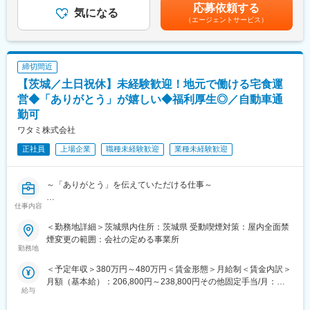
ジャー）475,000円（住宅・家族手当含む）賃金はあくまでも目
・トレーニングストア（直営店）で実習期間がございます。（習
応募依頼する
気になる
安の金額であり、選考を通じて上下する可能性があります。月給
■業務内容：
熟度によって期間の差あり）
（エージェントサービス）
(月額)は固定手当を含めた表記です。
・基本的な接客・調理などの店舗オペレーションを習得
・店舗勤務中はシフト制ですが、年間休日は120日です。
・スタッフの採用・教育・マネジメント、及び働きやすい環境の
※OFCになると基本土日休みです。（イベントで稀に休日出勤が発
整備
生しますが、必ず振替休日を取得頂きます）
締切間近
・発注や売上などの数値管理、スタッフの勤怠管理など店舗運営
・売上UPのための戦略立案・販促提案・実施
■働き方
【茨城／土日祝休】未経験歓迎！地元で働ける宅食運
・エリア（6～8店舗）の数値管理・監督
・年間休日120日
営◆「ありがとう」が嬉しい◆福利厚生◎／自動車通
・エリア施策の立案と、営業部（業態）販促の提案
・OFC着任後、基本土日休み（イベント等で出勤の場合は必ず代
勤可
・店長育成と次世代のエリアマネジャー候補の育成
休取得）
ワタミ株式会社
・年2回、最大9連休取得可能
■「ステーキのどん」「しゃぶしゃぶどん亭」「フォルクス」の魅
・安定した就業環境と制度が整った大手企業
正社員
上場企業
職種未経験歓迎
業種未経験歓迎
力：
＜地域限定職種について＞
日本で最初に導入した「サラダバーシステム」や、レストランチ
育児・介護に従事する方は引っ越しを伴う発令のない「地域限定
ェーン初となる「ライスおかわり自由制度」など、お客様に心か
職種」を申請することも可能です。
～「ありがとう」を伝えていただける仕事～
ら喜んでいただけるようなサービスを提供し続けています。企業
理念「楽しかった、また 来るよ!」と言っていただけるお店を目指
変更の範囲：会社の定める業務
仕事内容
急拡大中の 「ワタミの宅食」・「ワタミの宅食ダイレクト」
します。
「まごころさん」と呼ばれる、お届けスタッフさんとともに地域
＜勤務地詳細＞茨城県内住所：茨城県 受動喫煙対策：屋内全面禁
貢献をしてみたい方を募集します。
煙変更の範囲：会社の定める事業所
■当社の展望：
勤務地
国内外への積極的な出店と業態開発を通じて、2030年までにグル
■入社後の流れ：
ープのグローバル売上1000億円を目標としています。そのため中
＜予定年収＞380万円～480万円＜賃金形態＞月給制＜賃金内訳＞
ご入社後は、できるところからお仕事を任せ、まずは営業所長と
途採用に力を入れ、変革を起こせる人材を獲得。新しい価値観の
月額（基本給）：206,800円～238,800円その他固定手当/月：
しての独り立ちを目指していただきます。
給与
導入を進め、店舗数の拡大・新業態の開発・M＆Aなどを実行し、
51,500円～75,944円＜月給＞258,300円～314,744円＜昇給有無
職能別・エリア別研修と実務を通じた研修の両方を通じて、知識
企業の成長を目指します。
＞有＜残業手当＞有＜給与補足＞※その他固定手当：地域手当
スキルの習得を行います。