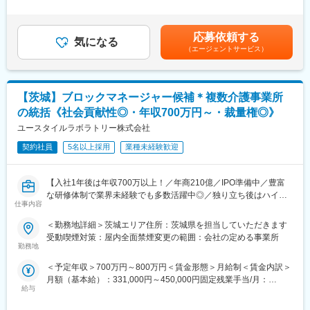
・接客販売
の残業手当は追加支給＜月給＞259,900円～385,000円（一律手当
（2）08:00～17:00
・ご経験に即してお任せする業務：商品管理・衛生管理・売場管
を含む）＜昇給有無＞有＜残業手当＞有＜給与補足＞～ご経験に
（3）09:00～18:00
理・売上管理・労務管理・数値管理
応じて年収のご提示額は前後する可能性がございます。～■昇給：
応募依頼する
気になる
年1回■賞与・年2回（その他 業績により決算賞与の支給あり）賃
変更の範囲：会社の定める業務
（エージェントサービス）
■入社後の流れ：
金はあくまでも目安の金額であり、選考を通じて上下する可能性
・入社直後は、座学研修を1日かけて行います。その後、先輩のサ
があります。月給(月額)は固定手当を含めた表記です。
ポートの元、入社2年目までは、近い時期に入社した他店の店長た
ちと2カ月に一度、店舗運営についての集合研修を行っています。
【茨城】ブロックマネージャー候補＊複数介護事業所
の統括《社会貢献性◎・年収700万円～・裁量権◎》
■キャリアパス：
・社員→店長→アシスタントマネージャー（エリア担当：5・6店
ユースタイルラボラトリー株式会社
舗）→マネージャー（エリア担当：30店舗）
契約社員
5名以上採用
業種未経験歓迎
※1年でアシスタントマネージャー、1~2年でマネージャーに上が
った事例もございます。
【入社1年後は年収700万以上！／年商210億／IPO準備中／豊富
■魅力：
な研修体制で業界未経験でも多数活躍中◎／独り立ち後はハイブ
・店舗を運営する事は全ての仕事の原点となります。現場を知
仕事内容
リッドワーク（リモート×出社）も可能】
り、1店舗の運営を自力でできてこそキャリアステップに繋げるこ
＜勤務地詳細＞茨城エリア住所：茨城県を担当していただきます
とが出来ます。
重度障害のある方や高齢者の方等に医療的ケアサービスを行う訪
受動喫煙対策：屋内全面禁煙変更の範囲：会社の定める事業所
・その他：ジョブローテーション制度があり、「商品開発」「マ
問介護事業を提供する当社にて、複数の都道府県を束ねたブロッ
勤務地
ーケティング」「新業態開発」等、その後のキャリアステップと
クの運営と責任売り上げの管理業務をお任せするブロックマネー
しても広がりがございます。
＜予定年収＞700万円～800万円＜賃金形態＞月給制＜賃金内訳＞
ジャー候補を募集します。
※店長（店舗責任者）の後、商品企画やその他部署へ異動された方
月額（基本給）：331,000円～450,000円固定残業手当/月：
★下記インタビューをぜひご覧ください！
もおります。
給与
120,000円（固定残業時間45時間0分/月）超過した時間外労働の
https://eustylelab.co.jp/features/vol1
残業手当は追加支給＜月給＞451,000円～570,000円（一律手当を