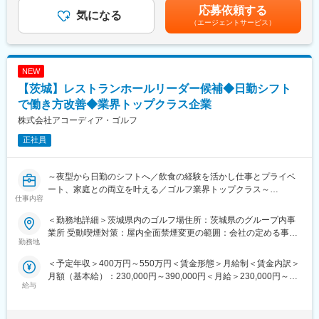
あり、選考を通じて上下する可能性があります。月給(月額)は固定
■こんなスキルが身につく
・ラウンド管理（進行管理、安全管理など）
応募依頼する
気になる
手当を含めた表記です。
・オーナーと合意形成し、オーナーを通じて店舗課題を解決する
・レストラン運営との連携および改善
（エージェントサービス）
ため、コミュニケーション力が身に付きます。
・売上、人件費、利益等のPL管理
・数値改善を目指して目標管理を行うため、数値に基づいた経営
・顧客満足度（CS）向上施策の立案・実行
感覚が養えます。
・営業施策の企画（集客企画、サービス改善など）
・論理的かつ合理的に課題を解決するため、課題発見力、課題解
NEW
・施設全体の運営フロー改善、サービス品質向上
決力が高まります。
※まずは運営理解からスタートし、施設全体の責任者を目指しま
【茨城】レストランホールリーダー候補◆日勤シフト
す。
で働き方改善◆業界トップクラス企業
変更の範囲：会社の定める業務
株式会社アコーディア・ゴルフ
■包括的マネジメント：
・各部署（フロント／レストラン／コース管理／営繕）の業務把
正社員
握
・現場の状況を踏まえた運営計画の策定
・上司や本部と連携した施設全体の管理・改善
～夜型から日勤のシフトへ／飲食の経験を活かし仕事とプライベ
・来場者に選ばれるゴルフ場づくりの推進
ート、家庭との両立を叶える／ゴルフ業界トップクラス～
仕事内容
■スタッフ育成指導：
・ゴルフ場に併設されるレストランにて、店舗運営とマネジメン
＜勤務地詳細＞茨城県内のゴルフ場住所：茨城県のグループ内事
・現場スタッフの育成、指導
トを担うポジションです。飲食業界での店長・副店長・料理長な
業所 受動喫煙対策：屋内全面禁煙変更の範囲：会社の定める事業
・次世代マネージャー候補の育成
どのマネジメント経験を活かし、安定した環境でキャリアアップ
勤務地
所
・会社方針や運営ルールの浸透
できます。
＜予定年収＞400万円～550万円＜賃金形態＞月給制＜賃金内訳＞
・他業界出身者でも活躍しやすい体制づくり
月額（基本給）：230,000円～390,000円＜月給＞230,000円～
■仕事内容：
給与
390,000円＜昇給有無＞有＜残業手当＞有＜給与補足＞※経験や実
■営業施策・CS向上：
・ホール運営、接客対応
績により決定します。■賞与：年2回（7月／12月支給）賃金はあ
・顧客ニーズに基づく営業施策の企画
・スタッフの教育・育成・シフト管理
くまでも目安の金額であり、選考を通じて上下する可能性があり
・サービス品質の改善や新規施策の導入
・在庫・品質・衛生管理