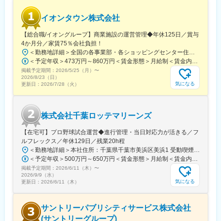
■当社について：
イオンタウン株式会社
ビオネストグループは、大阪、兵庫を中心に全国で介護事業・医
療事業・障がい福祉事業などを幅広く手がけております。
【総合職/イオングループ】商業施設の運営管理◆年休125日／賞与
全国に約500以上の事業所、従業員約5,000名の規模で、医療・介
4か月分／家賃75％会社負担！
護・障がい福祉の3つのヘルスケア事業を融合し、地域住民の皆様
＜勤務地詳細＞全国の各事業部・各ショッピングセンター住所：千葉県千葉市美浜区中瀬1-5-1イオンタワー10F（本社所在地） 受動喫煙対策：敷地内全面禁煙変更の範囲：会社の定める事業所
に提供することをビジョンに掲げています。 ここ数年で飛躍的に
＜予定年収＞473万円～860万円＜賃金形態＞月給制＜賃金内訳＞月額（基本給）：296,000円～516,000円＜月給＞296,000円～516,000円＜昇給有無＞有＜残業手当＞有＜給与補足＞■予定年収はあくまでも目安の金額であり、選考を通じて上下する可能性があります。■予定年収は全国転勤可能な場合の目安です。■賞与：平均年4.2か月分程度■管理監督者として採用された場合、「時間外勤務手当」「休日勤務手当」の対象外となります。賃金はあくまでも目安の金額であり、選考を通じて上下する可能性があります。月給(月額)は固定手当を含めた表記です。
事業所数が増え、スピード感を持って大きく成長していることを
掲載予定期間：
2026/5/25（月）
〜
実感できます。 成長過程にあるからこそ、「会社のこれから」を
2026/8/23（日）
気になる
更新日：
2026/7/28（火）
自分たちで創っていけるやりがいが感じられる環境です。
医療・介護・障がい福祉の3つのヘルスケア事業を通して、地域
に“ヘルスケア”エコシステムの構築ができるように取り組んでいま
す。
株式会社千葉ロッテマリーンズ
【在宅可】プロ野球試合運営◆進行管理・当日対応力が活きる／フ
ルフレックス／年休129日／残業20h程
＜勤務地詳細＞本社住所：千葉県千葉市美浜区美浜1 受動喫煙対策：屋内全面禁煙変更の範囲：会社の定める事業所（リモートワーク含む）
＜予定年収＞500万円～650万円＜賃金形態＞月給制＜賃金内訳＞月額（基本給）：285,000円～371,000円＜月給＞285,000円～371,000円＜昇給有無＞有＜残業手当＞有＜給与補足＞■昇給：年1回（4月）※評価面談により実施 ■賞与：会社業績により支給する場合あり■年収モデルケース：（例1）650万円／入社3年目／グループ長（例2）850万円／入社5年目／部長（例3）1,000万円／入社10年目／本部長賃金はあくまでも目安の金額であり、選考を通じて上下する可能性があります。月給(月額)は固定手当を含めた表記です。
掲載予定期間：
2026/6/11（木）
〜
2026/9/9（水）
気になる
更新日：
2026/6/11（木）
サントリーパブリシティサービス株式会社
(サントリーグループ)