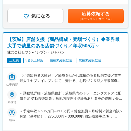
定年収です■残業手当：有■昇給：有■賞与：有（年2回の賞与に加
う「司令塔」の役割です。 私たちは、現場の「こうしたい」とい
職場見学も可能です！
え、業績に応じて臨時賞与を支給）■管理監督者として、他の従業
うアイディアを尊重します。あなたの裁量で、ブランドの成長を
員に比べて待遇面で優遇され、業務裁量に応じた補償を提供しま
応募依頼する
現場から支えてください。
◎仲間と一緒に学ぶ「ピザハットアカデミー」
気になる
す。賃金はあくまでも目安の金額であり、選考を通じて上下する
（エージェントサービス）
■職務詳細：
入社後約3ヶ月、同期入社の仲間と店長としてのスキルや知識を身
可能性があります。月給(月額)は固定手当を含めた表記です。
1．店舗運営の統括（2～3店舗）：
に付ける座学研修を行います。受講生からは「同期との絆が生ま
・売上管理、P／L管理、QSCの向上。
れる」と評判！研修後も気軽に連絡をとって相談しあえるような
2．人材育成：
関係性が生まれます◎
【茨城】店舗支援（商品構成・売場づくり）◆業界最
・店長やスタッフの指導／育成、チームビルディング。
大手で裁量のある店舗づくり／年収505万～
3．マーケティング戦略の立案／実行：
■店舗の組織構成
・経営陣（社長）と一体となり、プロモーション施策や新メニュ
株式会社セブン-イレブン・ジャパン
1店舗につき社員1～2名、アルバイトスタッフ20～30名で運営し
ー提案を実行します。現場発案のアイディアを実現するチャンス
ています。各店にアルバイトリーダーが3名程在籍しており、社員
正社員
5名以上採用
職種未経験歓迎
業種未経験歓迎
が豊富にあります。
不在時の責任者として業務を行うので、お休みの日も安心して店
4．仕入れ業務：
舗を任せられます。
・食材選定を通じてブランドの味を守り、お客様の満足度向上に
【小売出身者大歓迎！／経験を活かし裁量のある店舗支援／業界
貢献します。
変更の範囲：会社の定める業務
最大手セブンイレブンにて「売れる」お店づくり◎／年収505万
5．新店舗開発（将来的に）：
仕事内容
円～・年休120日】
・3年で15店舗への拡大を目指すため、新店舗の開発にも携わっ
＜勤務地詳細＞茨城県住所：茨城県内のトレーニングストアに配
ていただきます。
小売No1の実績を持つセブンイレブンでの店舗支援のお仕事で
属予定 受動喫煙対策：敷地内喫煙可能場所あり変更の範囲：会社
■本ポジションの特徴（管理監督者）：
す。
勤務地
の定める事業所
・本ポジションは「管理監督者」として、経営陣と一体となって
※店舗経営相談員＝オペレーション・フィールド・カウンセラー
事業を推進する重要な役割です。
＜予定年収＞505万円～600万円＜賃金形態＞月給制＜賃金内訳＞
（以下、OFC)
・裁量権の大きさ：勤務時間や休日の調整は、ご自身の裁量で柔
月額（基本給）：275,000円～330,000円固定残業手当/月：
加盟店と本部は「対等な関係」であり、指示命令権はないため、
軟に対応可能です。連休取得などもご自身で判断いただけます。
給与
56,000円～61,000円（固定残業時間25時間0分/月）超過した時間
監督・管理という意味を持つSVではなく、「カウンセラー」とい
・成果主義の報酬：年収600万～1000万円も可。結果を出せば、
外労働の残業手当は追加支給＜月給＞331,000円～391,000円（一
う言葉を使っています。
青天井で給与に還元します。