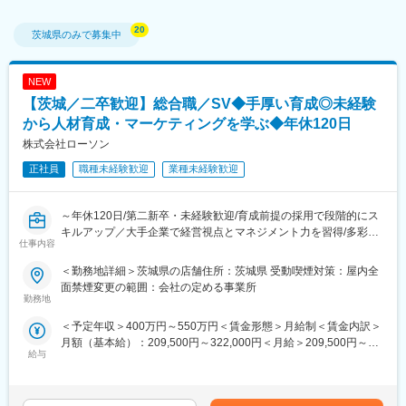
茨城県
のみで募集中
NEW
【茨城／二卒歓迎】総合職／SV◆手厚い育成◎未経験
から人材育成・マーケティングを学ぶ◆年休120日
株式会社ローソン
正社員
職種未経験歓迎
業種未経験歓迎
～年休120日/第二新卒・未経験歓迎/育成前提の採用で段階的にス
キルアップ／大手企業で経営視点とマネジメント力を習得/多彩な
仕事内容
キャリアパスが魅力～
＜勤務地詳細＞茨城県の店舗住所：茨城県 受動喫煙対策：屋内全
全国約14,000店舗を展開し、「マチのほっとステーション」とし
面禁煙変更の範囲：会社の定める事業所
て地域社会に寄り添う店舗づくりを推進しています。
勤務地
さらなる加盟店支援体制の強化に向け、次世代を担うSV候補を募
＜予定年収＞400万円～550万円＜賃金形態＞月給制＜賃金内訳＞
集します。
月額（基本給）：209,500円～322,000円＜月給＞209,500円～
給与
322,000円＜昇給有無＞有＜残業手当＞有＜給与補足＞※上記年収
■具体的な仕事内容
は、一律手当を含みます。※いずれも年齢・経験を考慮の上、当社
1人約9店舗（年間売上10憶円～20憶円規模）を統括・管理し、ビ
規定により決定■昇給：随時■賞与：年2回（5月・11月）賃金はあ
ックデータや販売データをベースにした経営コンサルティングを