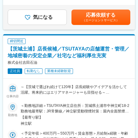
外労働の残業手当は追加支給＜月給＞331,000円～391,000円（一
・3年目：チーフマネージャーに抜擢
一人平均7～8店舗を担当し、店舗の経営状態の把握／商品の品揃
律手当を含む）＜昇給有無＞有＜残業手当＞有賃金はあくまでも
さらに社内公募に挑戦し、教育研修や商品開発、海外部門など他
えや陳列／店内体制構築のバックアップに至るまで、上記、店舗
目安の金額であり、選考を通じて上下する可能性があります。月
部門で活躍することも可能です。
経営サポート全般を行ないます。
応募依頼する
気になる
給(月額)は固定手当を含めた表記です。
現状分析-仮説-実施-検証のプロセスを徹底して繰り返し行うこと
（エージェントサービス）
■丸亀製麺の魅力：
が、業務の柱です。
・こだわりとぬくもり：ただチェーン店を増やすのではなく、店
※活かせるスキル
舗ごとの「こだわり」を重視し、人でしか提供できない「ぬくも
・PDCAを回す力：何が優先課題かを抽出し、効果的な手順の選
り」を大切にしています。
締切間近
定～計画立案～振り返りを繰り返すことで、売上に貢献します。
・お客様満足を第一に： 店長の評価は【売上/利益2割、お客様満
・人を巻き込み動かす力：オーナーさんとの伴走には、相手の考
【茨城土浦】店長候補／TSUTAYAの店舗運営・管理／
足8割】。お客様に喜んで頂くことを最優先に考えています。
えを知り共通認識を持った上で、意見を尊重しながら巻き込んで
地域密着の安定企業／社宅など福利厚生充実
・店長本来の業務に集中できる環境：報告業務のシステム化やオ
いく事が求められます。
株式会社吉田石油
ペレーションの改良を続け、店長が本来の業務に集中できる環境
を整えています。
■魅力
正社員
転勤なし
業種未経験歓迎
・自身の働きかけに対する結果を明確に掴むことができる
丸亀製麺での店長候補として、あなたのキャリアを大きく広げ、
・オーナーさんの人生に関わり、喜びを共有できる
成長してみませんか？
・小売No1の商品力・オペレーション力を保有
～【茨城で選ばれ続けて120年】店長経験やアイデアを活かして
・店舗経営で実績を残してきたノウハウを基に、充実した研修体
活躍。将来的にはエリアマネージャーも目指せる～
変更の範囲：会社の定める業務
仕事内容
制
■担当業務：
＜勤務地詳細＞TSUTAYA神立店住所：茨城県土浦市中神立町18-2
■キャリア
【まずは店舗での運営業務からスタート！】TSUTAYAの店舗運
勤務地最寄駅：JR常磐線／神立駅受動喫煙対策：屋内全面禁煙変
OFCマネジメント（約70店舗管掌）、店舗開発はじめ、商品開発
営・管理から、売上UPの企画・立案まで幅広い業務をお任せしま
勤務地
更の範囲：無
【最寄り駅】
や管理部門等のキャリア有。同社の全ての仕事はお客様、加盟店
す。
神立駅
に密接に関係するため他部署での業務はOFCの経験が必要不可欠
です。
■具体的には：
＜予定年収＞400万円～550万円＜賃金形態＞月給制※経験・年齢
・店舗の運営