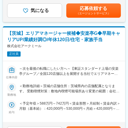
律手当を含む）＜昇給有無＞有＜残業手当＞有賃金はあくまでも
・充実したサポート：社宅／社用車も完備。あなたが成果を出す
目安の金額であり、選考を通じて上下する可能性があります。月
■業務内容
応募依頼する
ことに集中できるよう、環境面で最大限サポートします。
気になる
給(月額)は固定手当を含めた表記です。
担当エリア内の7～8店舗程度を受け持ち、以下のような店舗運営
（エージェントサービス）
支援を行います。
変更の範囲：会社の定める業務
・商品構成・売場づくり・陳列方法の改善提案
・人員体制やオペレーション面のアドバイス
【茨城】エリアマネージャー候補◆安楽亭G◆早期キャ
・店舗の売上・利益・来店状況など、経営データの分析
・オーナーとの定期的な打ち合わせ・目標設定のサポート
リアUP/業績好調◎/年休120日/住宅・家族手当
・施策実行後の効果検証・改善提案（PDCAを回す業務）
株式会社アークミール
■やりがい・魅力
正社員
・小売No1として、商品力・オペレーション力を保有していま
す。その環境を活かし、「より売れる店舗」をオーナーと伴走し
～次を最後の転職にしたい方へ～【東証スタンダード上場の安楽
作り上げていくことが可能です。
亭グループ／全国120店舗以上を展開する当社でエリアマネージ
・地域のスーパーの売り場チーフ、専門小売店の店長／SV 等、
仕事内容
ャーとしてご活躍しませんか／年間休日120日／20代～40代まで
多くの小売出身者が活躍をしております。より良い店舗、より良
活躍中◎】
い組織作りにご自身の経験を活かしませんか？
＜勤務地詳細＞茨城の店舗住所：茨城県内の店舗配属となりま
・店舗経営で実績を残してきたノウハウを基に、充実した教育研
す。 受動喫煙対策：敷地内喫煙可能場所あり変更の範囲：会社の
■ポジション概要：
修体制があります。根拠を持って店舗のコンサルティング業務を
勤務地
定める事業所
エリアマネージャーのご経験がある方も、まずは店舗スタッフと
推進することが可能です。
＜予定年収＞588万円～742万円＜賃金形態＞月給制＜賃金内訳＞
してご入社いただき、当ブランドの店舗オペレーションを習得し
月額（基本給）：420,000円～530,000円＜月給＞420,000円～
てもらいます。その後、店長育成カリキュラムをもとに、遅くと
■キャリア
給与
530,000円＜昇給有無＞有＜残業手当＞無＜給与補足＞※前職収入
も半年以内の店長昇格を目指していただきます。
⇒OFCの上位職（約70店舗管掌）、店舗開発はじめ、商品開発や
を考慮して決定します。■昇給：随時※四半期評価制度■賞与：年2
店長としての実績を重ね、ゆくゆくは複数店舗管理するエリアマ
管理部門等の豊富なキャリアパスがあります
回■モデル月給：45歳（既婚、子供2名／埼玉在住／エリアマネー
ネジャーへキャリアアップいただきます！
～OFCになるまで～