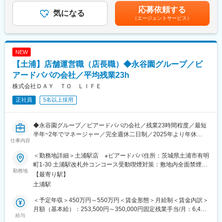
ます。月給(月額)は固定手当を含めた表記です。
・既存サービスの見直し、改革
・売上管理、コストコントロール
応募依頼する
気になる
・他業界の知見を活かした新しいアイデアを歓迎
・顧客満足度向上のためのサービス改善
（エージェントサービス）
・調理部門との連携、メニュー改善など
■予算実績管理：（将来的な業務）
※レストラン運営を習得後、グループレストランマネージャーなど
・売上・人件費・コスト管理
複数店舗の統括にも挑戦できます。
・利益確保のための原価・経費コントロール
NEW
・インフレやコストアップへの対応策立案
■働きやすさ：
【土浦】店舗運営職（店長職）◆永谷園グループ／ビ
・深夜営業なし／残業は月6時間程度
アードパパの会社／平均残業23h
■働きやすさ：
・車通勤OK（ガソリン代支給）、制服完備
株式会社ＤＡＹ ＴＯ ＬＩＦＥ
・深夜勤務なし
・ゴルフ場・ホテル優待、契約保養所（星野リゾート／リゾート
・車通勤OK（ガソリン代支給）
トラスト／東急ハーヴェスト）利用可
正社員
5名以上採用
・ゴルフ場・ホテル優待あり
・業界大手グループの安定基盤で長期的に働ける
・契約保養所（星野リゾート／リゾートトラスト／東急ハーヴェ
スト）利用可
■業界未経験歓迎（ゴルフ経験不問）：
◆永谷園グループ／ビアードパパの会社／残業23時間程度／最短
・業界最大手の安定基盤
・ゴルフ知識ゼロでOK（必要な内容は入社後に習得）
半年~2年でマネージャー／完全週休二日制／2025年より年休
仕事内容
・自然環境で働きたい、都会の喧騒から離れたい方にも好相性
105→115日に増加◆
■キャリアパス：
◎飲食のご経験を活かし、日中の勤務形態でプライベートとの両
＜勤務地詳細＞土浦駅店 ※ビアードパパ住所：茨城県土浦市有明
部門リーダー→副支配人→支配人→グループディレクター→エリ
立を叶えたい方におすすめです◎
全国各地にある大人気スイーツ「ビアードパパ」の店長として店
町1-30 土浦駅改札外コンコース受動喫煙対策：敷地内全面禁煙変
アディレクターなど、安定基盤の中で長期キャリアを築けます。
舗運営業務の全般をお任せします。
勤務地
更の範囲：会社の定める事業所
【最寄り駅】
■キャリアパス：
同求人では店長・SV・派遣営業にてスタッフ管理の経験をお持ち
土浦駅
変更の範囲：会社の定める業務
ホールリーダー→シニアホールリーダー→グループレストランマ
の方を募集しております。未経験の方につきましては「店長候
ネージャーなど、安定基盤の中で長期キャリアを築けます。
補」にて選考を進めさせていただきます。
＜予定年収＞450万円～550万円＜賃金形態＞月給制＜賃金内訳＞
月額（基本給）：253,500円～350,000円固定残業手当/月：6,400
■勤務パターン（シフト制）
■職務内容：
給与
円～35,000円（固定残業時間4時間42分/月）超過した時間外労働
（1）06:00～15:00