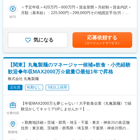
部スタッフへの異動も可能
・将来的にSVや本部職にキャリアアップしたい方
＜予定年収＞420万円～600万円＜賃金形態＞月給制＜賃金内訳＞
・平均2～3年で店長昇進、最短1年での昇進も可能
月額（基本給）：225,500円～299,000円その他固定手当/月：
■仕事内容
給与
7,000円～25,000円固定残業手当/月：69,295円～96,565円（固定
★最短1年で店長昇進
「ほっかほっか亭」の店舗運営を担う店長として、接客・調理・
残業時間38時間0分/月）超過した時間外労働の残業手当は追加支
研修体制も充実しており、入社後は本社で1週間の研修、次いで店
店舗管理・スタッフマネジメントまで幅広く担当。その後は、複
給＜月給＞301,795円～420,565円（一律手当を含む）＜昇給有無
舗で3か月の厨房業務学習、副店長ライセンス取得、店長研修を経
数店舗を管理するスーパーバイザー（SV）としてのキャリアを想
＞有＜残業手当＞有＜給与補足＞※年齢・経験・スキルによって検
て店長試験に合格すると店長になれます。
定。店長で終わらず“店舗を増やす側・動かす側”へステップアップ
応募依頼する
気になる
討します昇給：年1回（4月）賞与：年2回（前年度実績 3.24ヶ月
できるポジションです。
（エージェントサービス）
分）賃金はあくまでも目安の金額であり、選考を通じて上下する
＼一蘭の店長職は、店舗運営のプロフェッショナルを目指す方に
可能性があります。月給(月額)は固定手当を含めた表記です。
最適！働きやすく、安心して長く続けられる環境です。／
＜具体的な業務内容＞
（1）店舗運営：接客・調理・仕込みなど、店舗オペレーション全
【関東】丸亀製麺のマネージャー候補※飲食・小売経験
般を担当
（2）数値管理：売上・原価・在庫の管理を行い、店舗の収益を改
歓迎◆年収MAX2000万☆裁量◎最短1年で昇格
善
株式会社 丸亀製麺
（3）スタッフマネジメント：シフト管理や教育・指導を通じて店
舗運営を支える
正社員
転勤なし
5名以上採用
（4）販促・改善業務：売上向上に向けた施策や店舗改善を企画・
実行
【年収MAX2000万も夢じゃない！大手飲食企業《丸亀製麺》で経
験活かしてキャリアUPしませんか？】
■働き方
仕事内容
～面接１回／飲食・小売り業界経験者の方歓迎／最短1年でSV昇
シフト制（毎月2回に分けて決定）
格可／年2回7連休取得制度有／残業代１分単位での支給／深夜営
エリア単位でシフトを集約しているため、他店舗のメンバーがヘ
＜勤務地詳細＞茨城・群馬・埼玉・千葉・東京・神奈川の各店舗
業～
ルプに向かうなどの連携体制が整っているため、急な対応などは
住所：東京都、茨城県・群馬県・埼玉県・千葉県・神奈川県の各
基本ございません◎
勤務地
店舗 受動喫煙対策：屋内全面禁煙変更の範囲：会社の定める事業
■こんな方におすすめ☆：
※パート社員など店舗状況による
所