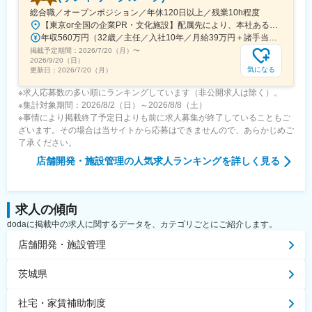
総合職／オープンポジション／年休120日以上／残業10h程度
【東京or全国の企業PR・文化施設】配属先により、本社あるいは、全国各地の施設で業務を行っていただきます。■本社：東京都江東区豊洲3-2-24 豊洲フォレシア16階・東京メトロ有楽町線「豊洲」駅から徒歩1分・ゆりかもめ線「豊洲」駅より徒歩6分＜配属先エリアについて＞採用時に首都圏エリア（東京・神奈川）または関西エリア（大阪・京都・兵庫・奈良）のいずれかより本拠地を選択いただきます。本拠地内でキャリア構築がメインですが、必要な経験を積んでいただくために全国（地方の場合もあり）への転勤が発生することもございます。その場合は、住宅補助の支給対象となり、家賃の80％（上限金額設定あり）を会社で負担します。転勤先への配属期間は2～3年程度で、それが終われば本拠地へ戻っていただけます。※受動喫煙対策：敷地内全面禁煙
年収560万円（32歳／主任／入社10年／月給39万円＋諸手当＋賞与） 年収770万円（40歳／課長／入社15年／月給52万円＋諸手当＋賞与）
掲載予定期間：
2026/7/20（月）
〜
2026/9/20（日）
気になる
更新日：
2026/7/20（月）
※求人応募数の多い順にランキングしています（非公開求人は除く）。
※集計対象期間：2026/8/2（日）～2026/8/8（土）
※事情により掲載終了予定日よりも前に求人募集が終了していることもご
ざいます。その場合は当サイトから応募はできませんので、あらかじめご
了承ください。
店舗開発・施設管理
の人気求人ランキングを詳しく見る
求人の傾向
dodaに掲載中の求人に関するデータを、カテゴリごとにご紹介します。
店舗開発・施設管理
茨城県
社宅・家賃補助制度