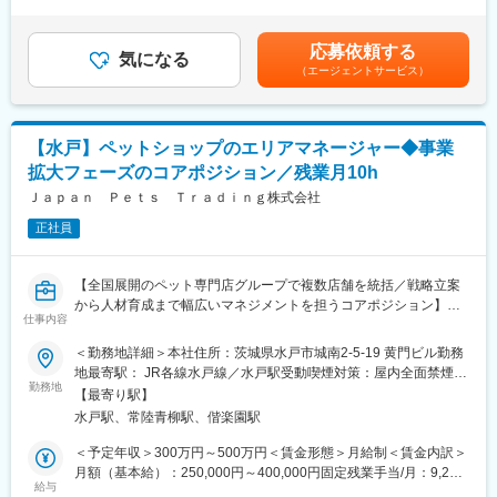
の残業手当は追加支給＜月給＞191,265円～400,000円（一律手当
・担当エリアの店舗における売上・利益・KPI等の数値管理
います。
を含む）＜昇給有無＞有＜残業手当＞有＜給与補足＞※年収につい
・店長との定期面談を通じた店舗課題の抽出と改善指導
■本配属後
ては経歴・経験により増減する可能性があります。■昇給：年1回
応募依頼する
・店舗ごとの販売戦略や販促施策の立案、実行支援
・各事業所の課題や目的に合わせてマネジメント業務に専念頂き
気になる
※業績連動■賞与：年1回※業績連動■固定残業手当：5～45時間に対
（エージェントサービス）
・人件費・在庫・販促費等のコスト管理および改善提案
ます。
して9,227円 ～ 68,962円支給（超過分別途支給）賃金はあくまで
・新店舗立ち上げ時の売場計画、要員計画、オープン施策サポー
※独り立ち後はリモート×出社も可
も目安の金額であり、選考を通じて上下する可能性があります。
ト
月給(月額)は固定手当を含めた表記です。
・複数エリアマネージャーの統括・業務サポート
【キャリアパス（例）】
【水戸】ペットショップのエリアマネージャー◆事業
・医療介護スタッフ（2週間程度の基礎研修必要資格取得、現場業
拡大フェーズのコアポジション／残業月10h
■組織構成：
務）
エリアマネージャーは7名在籍し、店舗店長からキャリアアップし
Ｊａｐａｎ Ｐｅｔｓ Ｔｒａｄｉｎｇ株式会社
・サービスリーダー（入社3カ月～※研修期間）
た30～40代中心の構成です。
・サービス提供責任者（入社半年／年収420～650万円）
正社員
・サービスマネージャー（入社1年／年収560～700万円）
■業務の魅力：
・エリアマネージャー（入社1年～／年収700～800万円）
個人ノルマはなく、成果は給与に反映。数字に基づく戦略立案・
・ブロックマネージャー（年収800～900万円）
【全国展開のペット専門店グループで複数店舗を統括／戦略立案
実行で本質的なマネジメント力が身につきます。本部への企画提
・ゼネラルマネージャー（年収900～1200万円）
から人材育成まで幅広いマネジメントを担うコアポジション】
案も活発に行える風通しの良い環境です。
仕事内容
変更の範囲：会社の定める業務
■業務概要：
＜勤務地詳細＞本社住所：茨城県水戸市城南2-5-19 黄門ビル勤務
■教育体制：
当社は全国に直営・FC店舗を展開するペット専門店グループで
地最寄駅： JR各線水戸線／水戸駅受動喫煙対策：屋内全面禁煙変
キャリア研修やソリューション研修、技術力向上研修、CS向上研
す。エリアマネージャーとして、複数店舗の売上や利益、KPIの数
勤務地
更の範囲：会社の定める事業所
修などで段階的にスキルアップが可能です。
【最寄り駅】
値管理、販売戦略の立案・実行、人材育成、新店舗立ち上げ支援
水戸駅、常陸青柳駅、偕楽園駅
等を担い、複数エリアを統括する実質的な副部長ポジションを目
■企業の特徴／魅力：
指していただきます。部長とエリアマネージャーの中間に立ち、
＜予定年収＞300万円～500万円＜賃金形態＞月給制＜賃金内訳＞
「ペットと人の幸せな暮らし」を支える事業に携わり、自分のア
現場と経営の双方をつなぐ重要な役割です。
月額（基本給）：250,000円～400,000円固定残業手当/月：9,227
イデアを活かして成長したい方が力を発揮できる会社です。
給与
円～68,962円（固定残業時間45時間0分/月）超過した時間外労働