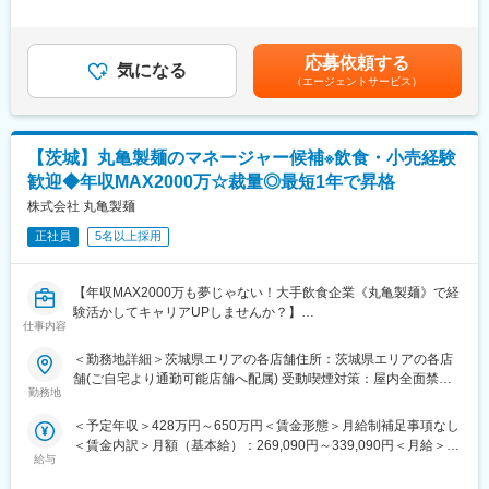
■業務詳細：
の残業手当は追加支給＜月給＞259,227円～468,962円（一律手当
変更の範囲：会社の定める業務
・担当エリアの店舗における売上・利益・KPI等の数値管理
を含む）＜昇給有無＞有＜残業手当＞有＜給与補足＞※年収につい
・店長との定期面談を通じた店舗課題の抽出と改善指導
ては経歴・経験により増減する可能性があります。■昇給：年1回
応募依頼する
・店舗ごとの販売戦略や販促施策の立案、実行支援
気になる
※業績連動■賞与：年1回※業績連動■固定残業手当：5～45時間に対
（エージェントサービス）
・人件費・在庫・販促費等のコスト管理および改善提案
して9,227円 ～ 68,962円支給（超過分別途支給）賃金はあくまで
・新店舗立ち上げ時の売場計画、要員計画、オープン施策サポー
も目安の金額であり、選考を通じて上下する可能性があります。
ト
月給(月額)は固定手当を含めた表記です。
・複数エリアマネージャーの統括・業務サポート
【茨城】丸亀製麺のマネージャー候補※飲食・小売経験
歓迎◆年収MAX2000万☆裁量◎最短1年で昇格
■組織構成：
エリアマネージャーは7名在籍し、店舗店長からキャリアアップし
株式会社 丸亀製麺
た30～40代中心の構成です。
正社員
5名以上採用
■業務の魅力：
個人ノルマはなく、成果は給与に反映。数字に基づく戦略立案・
【年収MAX2000万も夢じゃない！大手飲食企業《丸亀製麺》で経
実行で本質的なマネジメント力が身につきます。本部への企画提
験活かしてキャリアUPしませんか？】
案も活発に行える風通しの良い環境です。
仕事内容
～面接１回／飲食・小売り業界経験者の方歓迎／最短1年でSV昇
格可／年2回7連休取得制度有／残業代１分単位での支給／深夜営
＜勤務地詳細＞茨城県エリアの各店舗住所：茨城県エリアの各店
■教育体制：
業～
舗(ご自宅より通勤可能店舗へ配属) 受動喫煙対策：屋内全面禁煙
キャリア研修やソリューション研修、技術力向上研修、CS向上研
勤務地
変更の範囲：会社の定める事業所
修などで段階的にスキルアップが可能です。
■こんな方におすすめ☆：
＜予定年収＞428万円～650万円＜賃金形態＞月給制補足事項なし
・飲食や小売り経験活かして大手企業で着実に年収UP＆キャリア
■企業の特徴／魅力：
＜賃金内訳＞月額（基本給）：269,090円～339,090円＜月給＞
UPしていきたい！
「ペットと人の幸せな暮らし」を支える事業に携わり、自分のア
給与
269,090円～339,090円＜昇給有無＞有＜残業手当＞有＜給与補足
・『お客様満足を第一に』単独ではなくチームで顧客に還元した
イデアを活かして成長したい方が力を発揮できる会社です。
＞※残業代は超過分を1分単位で100%支給します。※ご経験・スキ
い！楽しく＆メリハリもって切磋琢磨しながら働きたい！