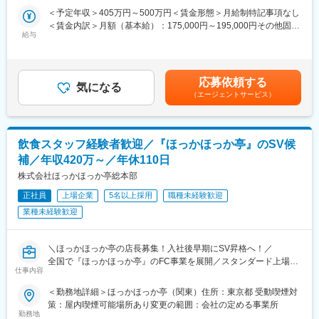
■具体的な仕事内容：
まのお困りごとを社内のチームと協力して解決していくので、幅
＜予定年収＞405万円～500万円＜賃金形態＞月給制特記事項なし
＜店舗管理メイン／店舗は副店長が取りまとめで店長業務に専念
広い知識が身につき、やりがいがあるお仕事です。
＜賃金内訳＞月額（基本給）：175,000円～195,000円その他固定
できる環境＞
給与
手当/月：75,000円～140,000円＜月給＞250,000円～335,000円＜
・スタッフの指導、育成
■配属先について：
昇給有無＞有＜残業手当＞有＜給与補足＞※上記下限年収世帯主の
・採用業務／売上、人件費などの管理
＜組織構成（関東支店CS課）＞
場合となります※■モデル年収500万円 入社3年目 メンバー(月給25
・売上、集客ルート、客層の分析とアクションプランの策定・実
支店長（1名）、次長（1名）、課長（6名）、正社員：アドバイ
万+職務手当+住宅手当+家族手当+賞与) 賃金はあくまでも目安の
行
応募依頼する
ザー（48名）、オペレーター（3名）で構成されています。
気になる
金額であり、選考を通じて上下する可能性があります。月給(月額)
・品質、食材管理、店舗オペレーションの見直し
（エージェントサービス）
は固定手当を含めた表記です。
・その他店内業務全般
役職関係なく、気兼ねなく相談できる雰囲気です。
※服装は厨房では黒の制服、厨房以外ではスーツ。また、一人一台
PCが貸与されています。
飲食スタッフ経験者歓迎／『ほっかほっか亭』のSV候
■働き方の魅力ポイント：
補／年収420万～／年休110日
・【未経験可】20代でも挑戦できる環境
株式会社ほっかほっか亭総本部
・【年間休日125日】加え５連休の取得も可能で土日含め9連休が
可能！
正社員
上場企業
5名以上採用
職種未経験歓迎
・【フレックス制度】残業は平均7時間程度、翌日以降に代休取得
業種未経験歓迎
も可能
・【外部サポート充実】24時間体制でスタッフが本部に問い合わ
せ可能
＼ほっかほっか亭の店長募集！入社後早期にSV昇格へ！／
・【働きやすい環境】店舗運営はライセンス所持者が担当、店長
全国で『ほっかほっか亭』のFC事業を展開／スタンダード上場企
仕事内容
の負担軽減
業の100%子会社/安定基盤◎
＜勤務地詳細＞ほっかほっか亭（関東）住所：東京都 受動喫煙対
■キャリアパス：
◇こんな方におすすめ◇
策：屋内喫煙可能場所あり変更の範囲：会社の定める事業所
・店舗マネージャー→エリアマネージャー（複数店舗管理）→本
・店長・副店長としての経験を次のステージで活かしたい方
勤務地