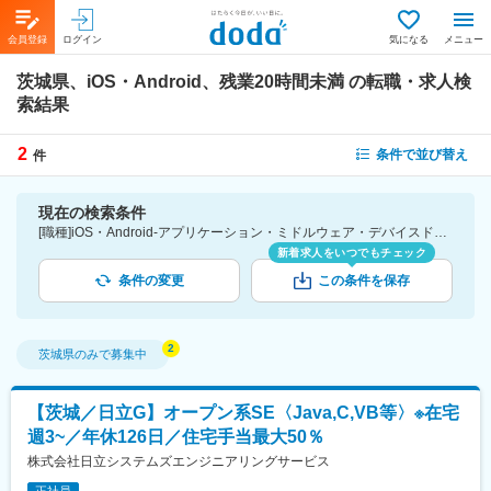
会員登録
ログイン
気になる
メニュー
茨城県、iOS・Android、残業20時間未満
の転職・求人検
索結果
2
条件で並び替え
件
現在の検索条件
[職種]iOS・Android-アプリケーション・ミドルウェア・デバイスドライバ・ファームウェア [勤務地]茨城県 [詳細条件](休日・働き方)残業20時間未満
新着求人をいつでもチェック
条件の変更
この条件を保存
茨城県
のみで募集中
【茨城／日立G】オープン系SE〈Java,C,VB等〉※在宅
週3~／年休126日／住宅手当最大50％
株式会社日立システムズエンジニアリングサービス