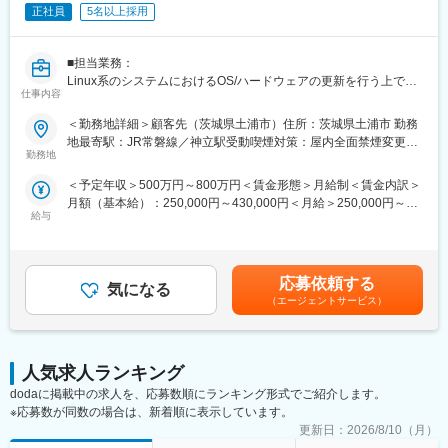
・1on1を定期的に実施し、本人の希望を組んでのアサインや異動
正社員
5名以上採用
制度等も活発に行われています。色々なプロジェクトをスピーデ
ィに経験しながらスキルをつけたり、中長期案件に長く安定的に
携わるなど、キャリアや志向性に合わせたステップがあります。
■担当業務：
Linux系のシステムにおけるOS/ハードウェアの更新を行う上で、
■教育体制：
仕事内容
下記業務をお任せします。
それぞれの部署において、キャリアに併せての資格取得やスキル
＜勤務地詳細＞顧客先（茨城県土浦市）住所：茨城県土浦市 勤務
向上の指針があり、上長との相談をしながら適切なキャリア形成
【詳細】
地最寄駅：JR常磐線／神立駅受動喫煙対策：屋内全面禁煙変更の
が行える制度がございます。
■換装状況および運用移行状況の進捗管理とりまとめ
勤務地
範囲：会社の定める事業所
※日立グループ独自の研修コンテンツもあるため、一人一人の状況
■各種打ち合わせの開催と参加
に応じた研修体制が確立しております。
＜予定年収＞500万円～800万円＜賃金形態＞月給制＜賃金内訳＞
・メーカとの調整会議
※異動制度なども活発に行われているため、「やりたい」を叶えら
月額（基本給）：250,000円～430,000円＜月給＞250,000円～
・試験時のブリーフィング、タスクレビュー
れる環境でもあります。
給与
430,000円＜昇給有無＞有＜残業手当＞有＜給与補足＞※専門性向
■上記を実施する上で必要な、各関係者との連絡調整
上により上記想定年収以上の給与テーブルもあり■昇給：年1回
・接続先の情報は別途機構から提供
■当社の特徴：
（4月）■賞与：年2回（6月、12月）/ 平均実績3か月■年収例：30
■更新に係わる文書のレビュー
~働きやすい環境・教育制度~
歳 ～570万35歳 ～690万40歳 ～760万45歳 ～870万賃金は
・システムの設計書
応募依頼する
・平均有給所得日数18.5日(2024年度実績)・リフレッシュ休暇
気になる
あくまでも目安の金額であり、選考を通じて上下する可能性があ
・インターフェースの管理文書
（エージェントサービス）
有・介護休暇有(通算1年可)・初年度から有給最大24日付与
ります。月給(月額)は固定手当を含めた表記です。
■その他、付随的な業務
・各種手当：住宅手当有・家族手当有・その他多数
・仕事・子育て支援制度：育休産休実績多数・出産休暇・育児休
【環境】
暇・不妊治療休暇有・産休所得者数26名(2023年度実績)
Linux
人気求人ランキング
・働き方制度：フレックスタイム制度有・サテライトオフィス
dodaに掲載中の求人を、応募数順にランキング形式でご紹介します。
有・在宅勤務有
【備考】
※応募数が同数の場合は、新着順に表示しています。
将来的に出張の可能性があります。
更新日：
2026/8/10（月）
変更の範囲：会社の定める業務