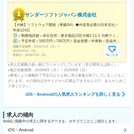
◎「安心して働ける環境」平均案件配属期間5～6年、平均残業時
間19.3h／有給取得率80.3％／産休育休取得率100％(男性育休実績
サンダーソフトジャパン株式会社
有)
◎「多様な研修・教育プログラム」講師あり670講座、一人学習
【大崎】ソフトウェア開発（車載/IVI）◆外資系企業の日本支社／
260講座、社内勉強会500回
年休124日
◎「実用性×個別性の高い支援制度」資格取得支援260資格
＜勤務地詳細＞本社住所：東京都品川区大崎2-11-1 大崎ウィズタワー9F勤務地最寄駅：JR線／大崎駅受動喫煙対策：屋内全面禁煙変更の範囲：会社の定める事業所
＜予定年収＞500万円～700万円＜賃金形態＞年俸制＜賃金内訳＞年額（基本給）：3,571,424円～4,571,424円固定残業手当/月：100,000円（固定残業時間40時間0分/月）超過した時間外労働の残業手当は追加支給＜月額＞397,618円～480,952円（12分割）（一律手当を含む）＜昇給有無＞有＜残業手当＞有＜給与補足＞■年収構成：基本給＋残業手当■時間外労働：月平均２０時間程賃金はあくまでも目安の金額であり、選考を通じて上下する可能性があります。月給(月額)は固定手当を含めた表記です。
変更の範囲：会社の定める業務
掲載予定期間：
2026/7/13（月）
〜
2026/10/11（日）
気になる
更新日：
2026/7/23（木）
※求人応募数の多い順にランキングしています（非公開求人は除く）。
※集計対象期間：2026/8/3（月）～2026/8/9（日）
※事情により掲載終了予定日よりも前に求人募集が終了していることもご
ざいます。その場合は当サイトから応募はできませんので、あらかじめご
了承ください。
iOS・Android
の人気求人ランキングを詳しく見る
求人の傾向
dodaに掲載中の求人に関するデータを、カテゴリごとにご紹介します。
iOS・Android