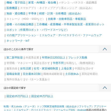
機械・電子部品
家電・AV機器・複合機
パチンコ・パチスロ・遊戯機器
医療機器
スマホアプリ・ネイティブアプリ系エンジニア（組み込み）
無線・通信機器
半導体
精密・計測・分析機器（組み込み）
ストレージ（HDD・SSDなど）
自動車・自動車部品・車載製品
建機・その他輸送機器
工作機械・産業機械・半導体製造装置・産業用ロボット
ロボット（作業用ロボット・パワードスーツなど）
その他アプリケーション・ミドルウェア・デバイスドライバ・ファームウェア
ネットワーク・IoT
ほかのこだわり条件で探す
第二新卒歓迎
外資系企業
年間休日120日以上
フレックス勤務
管理職・マネジャー
英語を活かす
学歴不問
転勤なし（勤務地限定）
服装自由
女性活躍
社宅・家賃補助制度
上場企業
中国語を活かす
退職金制度
完全週休2日制
職種未経験歓迎
土日祝休み
原則定時退社
海外出張あり
U・Iターン支援あり
ほかの固定給で探す
固定給25万円以上
固定給35万円以上
転職・求人doda（デューダ）トップ
関東
茨城県
技術職（組み込みソフトウェア）
アプリケー
ション・ミドルウェア・デバイスドライバ・ファームウェア
iOS・Android
残業20時間未満の