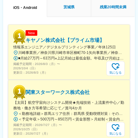
■担当案件例
茨城県
残業20時間未満
iOS・Android
(1)自動車関連：自動運転、EV/FCV/HV、エンジン、トランスミッ
ション、
その他、ECUソフトフェアの開発、モデルベース開発
（MATLAB、simulink）など
(2)ロボット・医療関連：ロボット、操作アプリケーション開発、
New
産業用ロボット関連、医療用ロボット関連 など
キヤノン株式会社【プライム市場】
(3)航空機・家電・住宅・電車関連：人工衛星、エアコン、プリン
情報系エンジニア／デジタルプリンティング事業／年休125日
タなど
川崎事業所／神奈川県川崎市幸区柳町70-1矢向事業所／神奈川県川崎市幸区塚越3丁目451番地取手事業所／茨城県取手市白山7-5-1 ※マイカー通勤可能（規定あり）＜配属先＞【1】矢向事業所・取手事業所【2】川崎事業所・矢向事業所・取手事業所【3】【4】川崎事業所★受動喫煙対策：敷地内全面禁煙
■月給27万円～63万円※上記月給は最低金額。年収及び月給は、経験・スキルを考慮の上決定※通勤手当、時間外手当は別途支給
■当社の魅力：
掲載予定期間：
元メーカー系子会社としての培った技術力と産学共同開発や自社
2026/8/3（月）
〜
2026/10/4（日）
開発拠点（R＆Dセンター保有）での研究開発力と豊富なノウハウ
気になる
更新日：
2026/8/3（月）
を活かし、技術者として長期的にステップアップが可能なスキル
を身に着けることが可能です。
関東スターワークス株式会社
◎「安定した経営基盤」1兆円規模パーソルグループ
◎「最先端×豊富な成長機会」取引社数2500社、年間2万案件、大
【太田】航空宇宙向けシステム開発★先端技術・上流案件中心／勤
手メーカー就業比率85％、請負比率4割以上
務地・働き方等希望に応じて／賞与4か月
◎「先端技術にチャレンジ可能」官公庁の開発支援や大学、研究
＜勤務地詳細＞群馬エリア住所：群馬県 受動喫煙対策：その他（■禁煙（配属先企業による））変更の範囲：会社の定める事業所（リモートワーク含む）
機関との共同研究案件あります
＜予定年収＞500万円～850万円＜賃金形態＞月給制＜賃金内訳＞月額（基本給）：250,000円～550,000円＜月給＞250,000円～550,000円＜昇給有無＞有＜残業手当＞有＜給与補足＞■これまでのご経験等に基づき、月給をご提示します。■賞与：年2回（前年度実績：4カ月分）■昇給：年1回■社員の年収例：850万円（月給50万円+賞与＋諸手当）※49歳／経験者／入社7年目720万円（月給45万円+賞与＋諸手当）※35歳／経験者／入社4年目賃金はあくまでも目安の金額であり、選考を通じて上下する可能性があります。月給(月額)は固定手当を含めた表記です。
◎「尖った技術力」商用車メーカーの開発部門からスタートし、
掲載予定期間：
現在自社開発拠点全国6拠点展開（＝オフサイト請負開発拠点）
2026/7/27（月）
〜
2026/10/25（日）
◎「安心感のある仕組み」キャリア面談を通じた配属プロセス・
気になる
更新日：
2026/7/27（月）
チーム配属によるフォロー体制