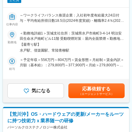
正社員
～ワークライフバランス推奨企業：入社初年度有給最大24日付
与・平均有給所得日数18.5日(2024年度実績)・離職率2.4％(2024
仕事内容
年度実績)・住宅手当・家族手当充実/グレード別教育カリキュラ
ム・マネジメント人材を育成／年間休日126日～
＜勤務地詳細1＞茨城支社住所：茨城県水戸市南町3-4-14 明治安
田生命水戸南町ビル11階 受動喫煙対策：屋内全面禁煙＜勤務地詳
■業務概要：
勤務地
細2＞顧客先住所：茨城県 受動喫煙対策：屋内全面禁煙変更の範
【最寄り駅】
当社のSEとして、日立グループ向けの業務系基幹システムにおけ
囲：会社の定める事業所（リモートワーク含む）
水戸駅、偕楽園駅、常陸青柳駅
る開発・設計業務をお任せします。
＜予定年収＞556万円～804万円＜賃金形態＞月給制＜賃金内訳＞
【具体的な業務例】
月額（基本給）：279,800円～377,900円＜月給＞279,800円～
ご経験に併せて、下記のいずれかの業務を担当いただきます。
給与
377,900円＜昇給有無＞有＜残業手当＞有＜給与補足＞※想定年収
＜Web系アプリケーション開発＞
は〔月給×12カ月〕＋〔賞与×2回〕＋〔残業代24h×12カ月〕をも
日立グループ内会社の業務系基幹システムにおける、Java等を使
とに算出しております。※上記表記年収とは別に各種手当（住宅手
った開発業務を担当いただきます。
当、家族手当他）支給有■賞与：年2回（6月・12月）賃金はあく
応募依頼する
※主に在宅勤務となりますが、担当する案件により週2回程度出社
気になる
までも目安の金額であり、選考を通じて上下する可能性がありま
（エージェントサービス）
いただく場合もございます。
す。月給(月額)は固定手当を含めた表記です。
＜制御系アプリケーション開発＞
日立グループ内の工場にて、組み込み系システムの開発業務をお
【荒川沖】OS・ハードウェアの更新/メーカーをルーツ
任せします。
に持つ技術力ｘ業界随一の研修
■キャリアパス：
パーソルクロステクノロジー株式会社