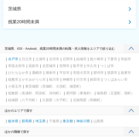
茨城県
残業20時間未満
茨城県、iOS・Android、残業20時間未満の転職・求人情報をエリアで絞り込む
水戸市
日立市
土浦市
古河市
石岡市
結城市
龍ケ崎市
下妻市
常総市
常陸太田市
高萩市
北茨城市
笠間市
取手市
牛久市
つくば市
ひたちなか市
鹿嶋市
潮来市
守谷市
常陸大宮市
那珂市
筑西市
坂東市
稲敷市
かすみがうら市
桜川市
神栖市
行方市
鉾田市
つくばみらい市
小美玉市
東茨城郡（茨城町、大洗町、城里町）
稲敷郡（美浦村、阿見町、河内町）
那珂郡（東海村）
猿島郡（五霞町、境町）
結城郡（八千代町）
久慈郡（大子町）
北相馬郡（利根町）
ほかのエリアで探す
栃木県
群馬県
埼玉県
千葉県
東京都
神奈川県
山梨県
ほかの職種で探す