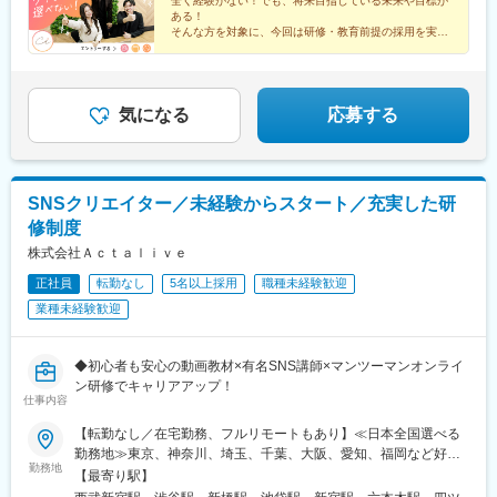
全く経験がない！でも、将来目指している未来や目標が
駅、川崎駅、桜木町駅、武蔵小杉駅、溝の口駅、武蔵溝ノ口駅、
ある！
西梅田駅、大阪駅、大阪梅田駅(阪神線)、梅田駅(地下鉄)、大阪梅
そんな方を対象に、今回は研修・教育前提の採用を実施
いたします！
田駅(阪急線)、心斎橋駅、なんば駅(地下鉄)、大阪難波駅、なんば
＃フルリモート＃独立＃フリーランスなど…
駅(南海線)、天王寺駅、博多駅、天神駅、名古屋駅、内幸町駅、落
将来、多様なキャリアをつかみ取れ！
合駅(東京都)、西４丁目駅、狸小路駅、二重橋前駅、大崎広小路
駅、乃木坂駅、高輪台駅、竹芝駅、神泉駅、稲荷町駅(東京都)、住
気になる
応募する
吉駅(東京都)、代官山駅、春日駅(東京都)、新高島駅、京急川崎
駅、新丸子駅、長堀橋駅、大阪阿部野橋駅、祇園駅(福岡県)、西鉄
福岡駅、近鉄名古屋駅、汐留駅、中井駅、北１２条駅、資生館小
学校前駅、栄町駅(千葉県)、東海神駅、都電雑司ケ谷駅、高輪ゲー
SNSクリエイター／未経験からスタート／充実した研
トウェイ駅、高島町駅、馬車道駅、高津駅(神奈川県)、四ツ橋駅、
修制度
天王寺駅前駅、天神南駅、名鉄名古屋駅
株式会社Ａｃｔａｌｉｖｅ
正社員
転勤なし
5名以上採用
職種未経験歓迎
業種未経験歓迎
◆初心者も安心の動画教材×有名SNS講師×マンツーマンオンライ
ン研修でキャリアアップ！
仕事内容
【転勤なし／在宅勤務、フルリモートもあり】≪日本全国選べる
勤務地≫東京、神奈川、埼玉、千葉、大阪、愛知、福岡など好き
勤務地
な地域で働けます！【本社】東京都新宿区西新宿7-6-5 607※西武
【最寄り駅】
新宿駅から徒歩4分※総武線・大久保駅から徒歩5分※山手線・新宿