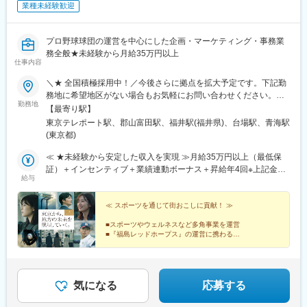
業種未経験歓迎
プロ野球球団の運営を中心にした企画・マーケティング・事務業
務全般★未経験から月給35万円以上
仕事内容
＼★ 全国積極採用中！／今後さらに拠点を拡大予定です。下記勤
務地に希望地区がない場合もお気軽にお問い合わせください。≪
勤務地
希望に沿わない転勤なし ★ 東京を拠点に地方都市に貢献≫■東京
【最寄り駅】
本社／東京都江東区青海1-1-20 ダイバーシティ東京 オフィスタワ
東京テレポート駅、郡山富田駅、福井駅(福井県)、台場駅、青海駅
ー 12F■東北オフィス／福島県郡山市八山田3丁目22■北陸オフィ
(東京都)
ス／福井県福井市勝見3丁目★U・Iターン歓迎！
≪ ★未経験から安定した収入を実現 ≫月給35万円以上（最低保
証）＋インセンティブ＋業績連動ボーナス＋昇給年4回※上記金額
給与
には一律支給の固定残業代（45時間分/8万5600円～）が含まれま
す。超過分は別途支給。※最大6ヶ月の試用期間あり（期間中は月
給32万円となります/45時間分の固定残業代7万8300円～を含む/
≪ スポーツを通じて街おこしに貢献！ ≫
超過分は別途支給）。※経験や能力を考慮の上、金額を決定しま
■スポーツやウェルネスなど多角事業を運営
す。
■『福島レッドホープス』の運営に携わる
■月給35万円以上＋昇給年4回＋昇格年2回
■メンバーの9割以上が平成生まれ
■お台場のオフィス（社内Bar・ジム完備）
気になる
応募する