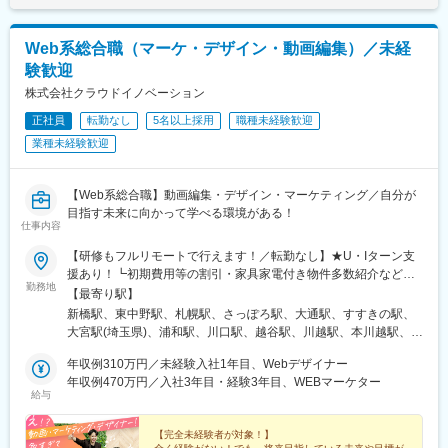
Web系総合職（マーケ・デザイン・動画編集）／未経
験歓迎
株式会社クラウドイノベーション
正社員
転勤なし
5名以上採用
職種未経験歓迎
業種未経験歓迎
【Web系総合職】動画編集・デザイン・マーケティング／自分が
目指す未来に向かって学べる環境がある！
仕事内容
【研修もフルリモートで行えます！／転勤なし】★U・Iターン支
援あり！┗初期費用等の割引・家具家電付き物件多数紹介など★
勤務地
フルリモート・テレワークOKな案件も！＜本社オフィス＞東京都
【最寄り駅】
港区新橋1-12-9 新橋プレイス7F└各線「新橋駅」徒歩5分以内＜
新橋駅、東中野駅、札幌駅、さっぽろ駅、大通駅、すすきの駅、
支社オフィス＞東京都中野区東中野4-7-18 岡藤ビル203└各線
大宮駅(埼玉県)、浦和駅、川口駅、越谷駅、川越駅、本川越駅、千
「東中野駅」徒歩4分以内※受動喫煙対策：屋内禁煙
葉駅、京成千葉駅、蘇我駅、海浜幕張駅、船橋駅、京成船橋駅、
年収例310万円／未経験入社1年目、Webデザイナー
柏駅、東京駅、大手町駅(東京都)、新宿駅、新宿駅(東京メトロ)、
年収例470万円／入社3年目・経験3年目、WEBマーケター
新宿三丁目駅、池袋駅、東池袋駅、五反田駅、六本木駅、品川
給与
駅、有楽町駅、銀座駅、銀座一丁目駅、浜松町駅、大門駅(東京
都)、渋谷駅、上野駅、京成上野駅、錦糸町駅、恵比寿駅、水道橋
【完全未経験者が対象！】
駅、後楽園駅、木場駅(東京都)、中目黒駅、中野駅(東京都)、横浜