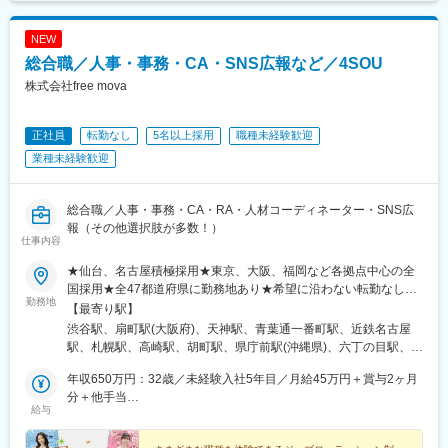
期間中：220,250円～）
NEW
総合職／人事・事務・CA・SNS広報など／4SOU
株式会社free mova
正社員
転勤なし
5名以上採用
職種未経験歓迎
業種未経験歓迎
総合職／人事・事務・CA・RA・人材コーディネーター・SNS広
報（その他選択肢が多数！）
仕事内容
★仙台、名古屋積極採用★東京、大阪、福岡など各拠点中心の全
国採用★全47都道府県に勤務地あり★希望に沿わない転勤なし
勤務地
★U・Iターン歓迎・支援あり■東京本社東京都渋谷区道玄坂2-25-
【最寄り駅】
12 道玄坂通3階3-1a■大阪支店大阪府大阪市北区南扇町7-17 MF梅
渋谷駅、扇町駅(大阪府)、天神駅、青葉通一番町駅、近鉄名古屋
田ビル3F■福岡支店福岡県福岡市中央区天神4-3-8Zero-Ten Parkミ
駅、札幌駅、高崎駅、胡町駅、県庁前駅(沖縄県)、六丁の目駅、南
ーナ天神8F■仙台支店宮城県仙台市青葉区一番町3-3-1クラックス
仙台駅、新利府駅、小鶴新田駅、佐野市駅、岩宿駅、群馬藤岡
仙台 4F■名古屋支店愛知県名古屋市中村区名駅3-28-12大名古屋ビ
年収650万円：32歳／未経験入社5年目／月給45万円＋賞与2ヶ月
駅、井野駅(群馬県)、上州七日市駅、駒形駅、戸田駅(埼玉県)、高
ルヂング11F＜2026年7月に4支店オープン！＞■札幌支店北海道
分＋他手当
坂駅、光が丘駅、上熊谷駅、大宮公園駅、越谷レイクタウン駅、
給与
札幌市中央区北4条西4丁目1-7MMS札幌駅前ビル 324■高崎支店群
年収500万円：28歳／未経験入社3年目／月給35万円＋賞与1.5ヶ
上尾駅、杉戸高野台駅、藤の牛島駅、所沢駅、加茂宮駅、蕨駅、
馬県高崎市栄町3番11号高崎バナーズビル 512■広島支店広島県広
月分＋他手当
新座駅、さいたま新都心駅、志木駅、上福岡駅、新狭山駅、鶴瀬