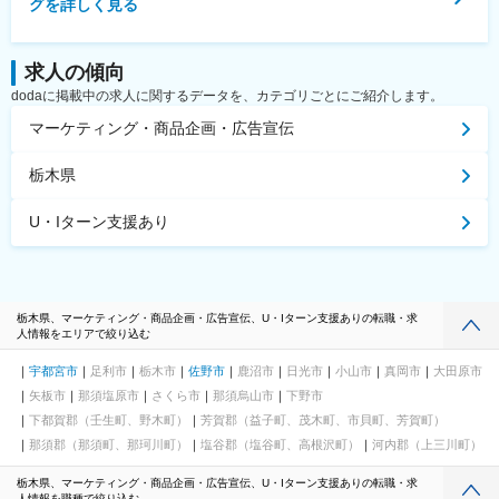
グを詳しく見る
求人の傾向
dodaに掲載中の求人に関するデータを、カテゴリごとにご紹介します。
マーケティング・商品企画・広告宣伝
栃木県
U・Iターン支援あり
栃木県、マーケティング・商品企画・広告宣伝、U・Iターン支援ありの転職・求
人情報をエリアで絞り込む
宇都宮市
足利市
栃木市
佐野市
鹿沼市
日光市
小山市
真岡市
大田原市
矢板市
那須塩原市
さくら市
那須烏山市
下野市
下都賀郡（壬生町、野木町）
芳賀郡（益子町、茂木町、市貝町、芳賀町）
那須郡（那須町、那珂川町）
塩谷郡（塩谷町、高根沢町）
河内郡（上三川町）
栃木県、マーケティング・商品企画・広告宣伝、U・Iターン支援ありの転職・求
人情報を職種で絞り込む