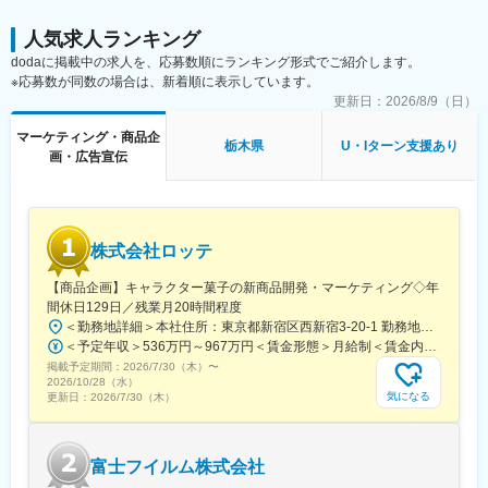
駅、桜木町駅、逗子駅、緑町駅、海老名駅(相鉄・小田急)、川口
駅、中浦和駅、南越谷駅、春日部駅、北朝霞駅、川越市駅、京成
人気求人ランキング
船橋駅、市川駅、西船橋駅、本八幡駅(都営線)、津田沼駅、稲毛
dodaに掲載中の求人を、応募数順にランキング形式でご紹介します。
駅、京成千葉駅、初富駅、東葉勝田台駅、野田市駅、東京ディズ
※応募数が同数の場合は、新着順に表示しています。
ニーランド・ステーション駅、東淀川駅、天王寺駅、大阪梅田駅
更新日：
2026/8/9（日）
(阪神線)、長堀橋駅、なんば駅(地下鉄)、堺筋本町駅、高槻市駅、
野田阪神駅、谷町九丁目駅、新今宮駅前駅、近鉄名古屋駅、車道
マーケティング・商品企
駅、ナゴヤドーム前矢田駅、栄駅(愛知県)、丸の内駅(愛知県)、今
栃木県
U・Iターン支援あり
画・広告宣伝
池駅(愛知県)、函館駅前駅、西４丁目駅、狸小路駅、平和通駅、黒
崎駅前駅、天神駅、呉服町駅(福岡県)、櫛原駅、渡辺通駅、仙台
駅、宇都宮駅東口駅、北鉄金沢駅、福井駅、市役所前駅(長野県)、
名鉄岐阜駅、新静岡駅、上栄町駅、ハーバーランド駅、神戸三宮
駅(阪急・神戸高速)、田中口駅、岡山駅前駅、眉山ロープウェイ山
株式会社ロッテ
麓駅、高松築港駅、松山駅(愛媛県)、高知駅前駅、長崎駅(長崎
県)、熊本駅前駅、鹿児島中央駅前駅、内幸町駅、都電雑司ケ谷
【商品企画】キャラクター菓子の新商品開発・マーケティング◇年
駅、新宿西口駅、六本木一丁目駅、岩本町駅、虎ノ門駅、八丁堀
間休日129日／残業月20時間程度
駅(東京都)、銀座一丁目駅、馬喰町駅、初台駅、五反田駅、竹橋
＜勤務地詳細＞本社住所：東京都新宿区西新宿3-20-1 勤務地最寄駅：京王新線／初台駅受動喫煙対策：敷地内全面禁煙変更の範囲：会社の定める事業所（リモートワーク含む）
駅、大塚駅(東京都)、信濃町駅、泉岳寺駅、国立競技場駅、蔵前
＜予定年収＞536万円～967万円＜賃金形態＞月給制＜賃金内訳＞月額（基本給）：290,000円～540,000円＜月給＞290,000円～540,000円＜昇給有無＞有＜残業手当＞有＜給与補足＞【賞与】年2回（7月･12月）、年平均：5.9ヶ月（2026年）※初回賞与は入社時期により一定額支給賃金はあくまでも目安の金額であり、選考を通じて上下する可能性があります。月給(月額)は固定手当を含めた表記です。
駅、赤坂駅(東京都)、京成上野駅、小川町駅(東京都)、日暮里駅、
掲載予定期間：
2026/7/30（木）
〜
下板橋駅、飯田橋駅、立川南駅、星川駅、高島町駅、高津駅(神奈
2026/10/28（水）
川県)、馬車道駅、蒲生駅、東海神駅、市川真間駅、鬼越駅、栄町
気になる
更新日：
2026/7/30（木）
駅(千葉県)、リゾートゲートウェイ・ステーション駅、天王寺駅前
駅、東梅田駅、四ツ橋駅、大阪難波駅、海老江駅、桃谷駅、動物
園前駅、駅前駅、矢田駅(愛知県)、栄町駅(愛知県)、北１２条駅、
富士フイルム株式会社
市役所前駅(北海道)、バスセンター前駅、資生館小学校前駅、西小