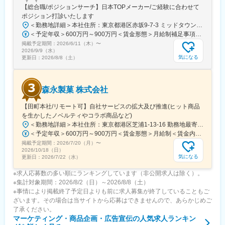
倉駅、西黒崎駅、天神南駅、櫛田神社前駅、薬院大通駅、仙台駅
【総合職/ポジションサーチ】日本TOPメーカー/ご経験に合わせて
(地下鉄)、東宿郷駅、電鉄富山駅、七ツ屋駅、新福井駅、日吉町
ポジション打診いたします
駅、島ノ関駅、高速神戸駅、三宮駅(神戸市営)、西川緑道公園駅、
＜勤務地詳細＞本社住所：東京都港区赤坂9-7-3 ミッドタウン・ウェスト勤務地最寄駅：東京メトロ日比谷線／都営大江戸線／六本木駅受動喫煙対策：敷地内全面禁煙
猿猴橋町駅、宮田町駅、高知橋駅、五島町駅、二本木口駅、都通
＜予定年収＞600万円～900万円＜賃金形態＞月給制補足事項なし＜賃金内訳＞月額（基本給）：300,000円～500,000円＜月給＞300,000円～500,000円＜昇給有無＞有＜残業手当＞有賃金はあくまでも目安の金額であり、選考を通じて上下する可能性があります。月給(月額)は固定手当を含めた表記です。
駅
掲載予定期間：
2026/6/11（木）
〜
2026/9/9（水）
気になる
更新日：
2026/8/8（土）
森永製菓 株式会社
【田町本社/リモート可】自社サービスの拡大及び推進(ヒット商品
を生かしたノベルティやコラボ商品など)
＜勤務地詳細＞本社住所：東京都港区芝浦1-13-16 勤務地最寄駅：JR、都営三田、都営浅草線／田町、三田駅受動喫煙対策：屋内全面禁煙変更の範囲：会社の定める事業所（リモートワーク含む）
＜予定年収＞600万円～900万円＜賃金形態＞月給制＜賃金内訳＞月額（基本給）：300,000円～380,000円＜月給＞300,000円～380,000円＜昇給有無＞有＜残業手当＞有＜給与補足＞■昇給：年1回（4月）■賞与：年2回（6月、12月）賃金はあくまでも目安の金額であり、選考を通じて上下する可能性があります。月給(月額)は固定手当を含めた表記です。
掲載予定期間：
2026/7/20（月）
〜
2026/10/18（日）
気になる
更新日：
2026/7/22（水）
※求人応募数の多い順にランキングしています（非公開求人は除く）。
※集計対象期間：2026/8/2（日）～2026/8/8（土）
※事情により掲載終了予定日よりも前に求人募集が終了していることもご
ざいます。その場合は当サイトから応募はできませんので、あらかじめご
了承ください。
マーケティング・商品企画・広告宣伝
の人気求人ランキン