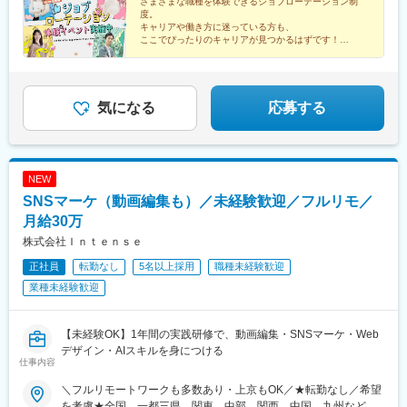
島市中区幟町13－15リージャス新広島 1F・2F■沖縄支店沖縄県那
さまざまな職種を体験できるジョブローテーション制
駅、西大宮駅、せんげん台駅、西川口駅、花崎駅、武蔵浦和駅、
度。
覇市久茂地2-2-2タイムスビル2F※その他主要都市での支店設立計
南浦和駅、行田市駅、行徳駅、柏駅、千葉中央駅、流山おおたか
キャリアや働き方に迷っている方も、
画中
の森駅、下総中山駅、東松戸駅、千葉みなと駅、津田沼駅、北柏
ここでぴったりのキャリアが見つかるはずです！
駅、千葉駅、袖ケ浦駅、南船橋駅、蘇我駅、松戸駅、我孫子駅、
◆年休最大130日／賞与年2回／残業ほぼなし
舞浜駅、佐倉駅、幕張豊砂駅、西船橋駅、船橋駅、日野駅(東京
◆ベストベンチャー100選出＆ホワイト企業認定
都)、豊洲駅、平和台駅(東京都)、吉祥寺駅、有楽町駅、自由が丘
◆Z世代活躍中
駅、二子玉川駅、東武練馬駅、外苑前駅、京橋駅(東京都)、赤坂見
気になる
応募する
附駅、品川シーサイド駅、田町駅(東京都)、茅場町駅、池袋駅、東
新宿駅、大井町駅、岩本町駅、日の出駅(東京都)、銀座駅、表参道
駅、板橋駅、大森駅(東京都)、日本橋駅(東京都)、武蔵小山駅、新
宿駅、昭島駅、浜松町駅、志村坂上駅、御成門駅、京成上野駅、
NEW
新宿三丁目駅、亀有駅、武蔵新田駅、東京駅、泉岳寺駅、金町駅
SNSマーケ（動画編集も）／未経験歓迎／フルリモ／
(東京都)、錦糸町駅、梅島駅、麹町駅、神田駅(東京都)、武蔵小金
井駅、六本木駅、原宿駅、恵比寿駅、東雲駅(東京都)、多摩境駅、
月給30万
三越前駅、明治神宮前駅、半蔵門駅、八丁堀駅(東京都)、多磨駅、
株式会社Ｉｎｔｅｎｓｅ
立川駅、飯田橋駅、心斎橋駅、広尾駅、永田町駅、虎ノ門ヒルズ
正社員
転勤なし
5名以上採用
職種未経験歓迎
駅、赤坂駅(東京都)、虎ノ門駅、綾瀬駅、鶴川駅、水天宮前駅、新
橋駅、富士見ケ丘駅、豊田駅、西新井大師西駅、池上駅、羽田空
業種未経験歓迎
港第３ターミナル駅(京急)、八王子駅、神楽坂駅、南砂町駅、志茂
駅、銀座一丁目駅、代々木駅、東池袋駅、田無駅、茅ケ崎駅、辻
堂駅、鳥浜駅、横浜駅、三浦海岸駅、生田駅(神奈川県)、下飯田
【未経験OK】1年間の実践研修で、動画編集・SNSマーケ・Web
駅、相武台前駅、湘南台駅、瀬谷駅、新百合ケ丘駅、センター南
デザイン・AIスキルを身につける
仕事内容
駅、倉見駅、川崎駅、海老名駅(相鉄・小田急)、下永谷駅、相模大
野駅、藤が丘駅(神奈川県)、東戸塚駅、長津田駅、新横浜駅、山手
＼フルリモートワークも多数あり・上京もOK／★転勤なし／希望
駅、関屋駅(新潟県)、甲斐住吉駅、渚駅(長野県)、掛川駅、掛川市
を考慮★全国、一都三県、関東、中部、関西、中国、九州など多