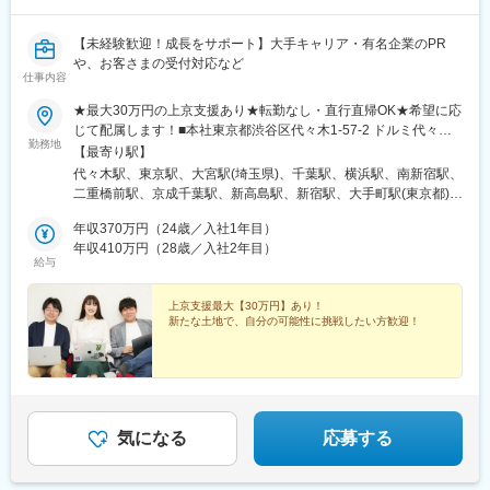
駅、大阪阿部野橋駅、京橋駅(大阪府)、鶴橋駅、梅田駅(地下鉄)、
心斎橋駅、なんば駅(南海線)、本町駅、大阪上本町駅、大阪梅田駅
(阪急線)、十三駅、茨木市駅、高槻駅、西梅田駅、野田駅(阪神
【未経験歓迎！成長をサポート】大手キャリア・有名企業のPR
線)、新今宮駅、名古屋駅、金山駅(愛知県)、千種駅、豊橋駅、大
や、お客さまの受付対応など
仕事内容
曽根駅、矢場町駅、伏見駅(愛知県)、国際センター駅、名鉄名古屋
駅、東岡崎駅、知立駅、新豊橋駅、岡崎駅、高蔵寺駅、札幌駅、
★最大30万円の上京支援あり★転勤なし・直行直帰OK★希望に応
函館駅、旭川駅、小樽駅、釧路駅、さっぽろ駅、大通駅、すすき
じて配属します！■本社東京都渋谷区代々木1-57-2 ドルミ代々木
の駅、真駒内駅、福住駅、博多駅、小倉駅(福岡県)、黒崎駅、久留
勤務地
10F
【最寄り駅】
米駅、西鉄福岡駅、中洲川端駅、赤坂駅(福岡県)、西新駅、西鉄久
代々木駅、東京駅、大宮駅(埼玉県)、千葉駅、横浜駅、南新宿駅、
留米駅、大橋駅(福岡県)、薬院駅、青森駅、盛岡駅、宮城野通駅、
二重橋前駅、京成千葉駅、新高島駅、新宿駅、大手町駅(東京都)、
秋田駅、山形駅、郡山駅(福島県)、水戸駅、宇都宮駅、高崎駅、新
栄町駅(千葉県)、高島町駅
潟駅、富山駅、金沢駅、福井駅(福井県)、甲府駅、長野駅、岐阜
年収370万円（24歳／入社1年目）
駅、静岡駅、津駅、大津駅、京都駅、神戸駅(兵庫県)、三宮・花時
年収410万円（28歳／入社2年目）
計前駅、奈良駅、和歌山駅、鳥取駅、松江駅、岡山駅、広島駅、
給与
新山口駅、徳島駅、高松駅(香川県)、ＪＲ松山駅前駅、高知駅、佐
賀駅、長崎駅前駅、熊本駅、大分駅、宮崎駅、鹿児島中央駅、那
上京支援最大【30万円】あり！
覇空港駅(鉄道)、汐留駅、東池袋駅、新宿駅(東京メトロ)、乃木坂
新たな土地で、自分の可能性に挑戦したい方歓迎！
駅、秋葉原駅、溜池山王駅、桜田門駅、蓮沼駅、銀座駅、祐天寺
駅、馬喰横山駅、外苑前駅、千歳烏山駅、南新宿駅、新大久保
駅、大崎広小路駅、東京駅、大塚駅前駅、田原町駅(東京都)、三越
前駅、半蔵門駅、高輪ゲートウェイ駅、北参道駅、両国駅、永田
町駅、北品川駅、稲荷町駅(東京都)、日比谷駅、新御茶ノ水駅、日
気になる
応募する
暮里駅(舎人ライナー)、板橋駅、赤羽岩淵駅、後楽園駅、九品仏
駅、二子新地駅、吉祥寺駅、立川駅、布田駅、京王八王子駅、鹿
島田駅、武蔵小杉駅、西横浜駅、新高島駅、登戸駅、武蔵溝ノ口