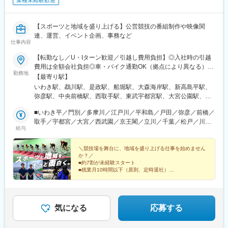
業種未経験歓迎
【スポーツと地域を盛り上げる】公営競技の番組制作や映像関
連、運営、イベント企画、事務など
仕事内容
【転勤なし／U・Iターン歓迎／引越し費用負担】◎入社時の引越
費用は全額会社負担◎車・バイク通勤OK（拠点により異なる）◎
勤務地
勤務地はご希望を考慮の上、決定致します。◎競技場によって、
【最寄り駅】
募集ポジションが異なります。以下いずれかの競輪場、ボートレ
いわき駅、鵡川駅、是政駅、船堀駅、大森海岸駅、新高島平駅、
ース場での勤務となります。■北海道・東北北海道、福島県■関東
弥彦駅、中央前橋駅、西取手駅、東武宇都宮駅、大宮公園駅、西
茨城県、栃木県、群馬県、埼玉県、千葉県、東京都、神奈川県■東
所沢駅、京王多摩川駅、立川駅、千葉公園駅、北松戸駅、港町
海岐阜県、静岡県、愛知県、三重県■北信越新潟県、富山県、福井
■いわき平／門別／多摩川／江戸川／平和島／戸田／弥彦／前橋／
駅、平塚駅、箱根板橋駅、南伊東駅、東静岡駅、南鳩ケ谷駅、東
県■関西京都府、奈良県■中国・四国岡山県、広島県、山口県、愛
取手／宇都宮／大宮／西武園／京王閣／立川／千葉／松戸／川崎
松阪駅、霞ケ浦駅、田神駅、大垣駅、常滑駅、蒲郡競艇場前駅、
給与
媛県■九州福岡県、佐賀県、長崎県、大分県受動喫煙対策あり
／平塚／小田原／伊東温泉／静岡／川口月給241,830円～／試用
高茶屋駅、曳馬駅、新居町駅、競輪場前駅(愛知県)、中村日赤駅、
期間中：226,800円～■四日市／岐阜／大垣／常滑／蒲郡／津／浜
足羽山公園口駅、平城駅、市坪駅、宇野駅、海岸通駅、西向日
松／浜名湖／豊橋月給235,970円～／試用期間中：220,970円～■
＼競技場を舞台に、地域を盛り上げる仕事を始めません
駅、競輪場前駅(富山県)、伊勢朝日駅、埴生駅、浦田駅(福岡県)、
か？／
名古屋競輪場月給260,130円～ ／試用期間中：235,970円～■松阪
香春口三萩野駅、久留米大学前駅、佐世保駅、亀川駅、防府駅、
■約7割が未経験スタート
月給230,270円～／試用期間中：215,270円～■松山／玉野／奈良
武雄温泉駅、鬼塚駅、中洲川端駅、競艇場前駅、作草部駅、京急
■残業月10時間以下（原則、定時退社）
月給220,250円～／試用期間中：210,000円～■広島／福井月給
■月9日～10日休み
川崎駅、小田原駅、りんくう常滑駅、三河塩津駅、東田駅、宇品
■3日～5日の連続休暇OK
225,020円～／試用期間中：210,000円～ ■向日町月給257,000円
五丁目駅、岩瀬浜駅、櫛田神社前駅、南多摩駅、井原駅(愛知県)、
■転勤なし
～／試用期間中：257,000円～■富山／川越月給224,000円～／試
宇品四丁目駅、東岩瀬駅、呉服町駅(福岡県)
■U・Iターン歓迎（引越費用補助）
用期間中：富山／209,000円～・川越／215,270円～）■山陽月給
気になる
応募する
250,370円～／試用期間中：220,250円～■飯塚／小倉／久留米／
佐世保／別府／防府／武雄／唐津／中洲月給240,530円～／試用