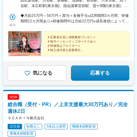
西武新宿駅、渋谷駅、新橋駅、池袋駅、新宿駅、六本木駅、四ツ
駅から徒歩10分≪47都道府県から好きな地域で勤務OK！≫■首都
谷駅、末広町駅(東京都)、国会議事堂前駅、霞ケ関駅(東京都)、蒲
圏エリア：東京都、神奈川、埼玉、千葉■関東エリア：茨城、栃
田駅、茅場町駅、東銀座駅、中目黒駅、小伝馬町駅、表参道駅、
木、群馬、山梨■関西エリア：大阪、兵庫、京都、奈良、和歌山、
◆月給25万円～50万円＋賞与＋各種手当※試用期間3カ月間、研修
芦花公園駅、参宮橋駅、大久保駅(東京都)、大崎駅、大手町駅(東
滋賀■中部エリア：愛知、岐阜、三重、静岡■北信越エリア：新
期間12カ月間あり※研修期間中は月給22万円※成長進捗によって研
京都)、新大塚駅、天王洲アイル駅、浅草駅(ＴＸ)、日本橋駅(東京
給与
潟、富山、石川、福井、長野■北海道・東北エリア：北海道、青
修期間が短くなる場合もあります【モデル年収例】◆年収400万
都)、麹町駅、青山一丁目駅、高輪台駅、芝浦ふ頭駅、千駄ケ谷
森、秋田、岩手、宮城、福島、山形■中国四国エリア：鳥取、島
円／入社1年目（月給24万円+各種手当+インセンティブ）◆年収
駅、木場駅(東京都)、用賀駅、両国駅(都営線)、赤坂見附駅、品川
根、岡山、広島、山口、徳島、香川、愛媛、高知■九州エリア：福
600万円／入社3年目（月給30万円+各種手当+インセンティブ）※
＃応募者全員に体験教材プレゼント
駅、上野駅、有楽町駅、目黒駅、恵比寿駅、御茶ノ水駅、北千住
＃毎月インセンティブボーナスあり
岡、佐賀、長崎、大分、熊本、宮崎、鹿児島、沖縄※研修期間中は
上記はモデル年収です。※インセンティブ制度あり（支給の有無は
駅、新小岩駅、小岩駅、三河島駅、新板橋駅、赤羽駅、水道橋
＃研修後はフルリモート
プロジェクト先へ配属（希望を考慮）在宅勤務でスタート希望者
業務内容や配属部署による）
駅、自由が丘駅、二子玉川駅、中野駅(東京都)、高円寺駅、井の頭
＃独立成功者を多数輩出
は、適正テストを実施し、通過した場合プロジェクト先への配属
公園駅、立川北駅、町田駅、調布駅、八王子駅、国分寺駅、多摩
~仕事をしながら得た「ノウハウ」を武器に自身の成長
はありません。※転居を伴う転勤なし※遠方からの応募も歓迎※本
センター駅、長津田駅、青葉台駅、新川崎駅、新丸子駅、川崎
へ~
社への通勤可能圏内にお住まい/もしくは転居できる方歓迎
駅、天王町駅、横浜駅、京急川崎駅、向ケ丘遊園駅、溝の口駅、
SNSクリエイターとして更なる価値を見出し、
新百合ケ丘駅、みなとみらい駅、大船駅、平塚駅、逗子・葉山
現在において活躍できる人材に！
気になる
応募する
駅、横須賀中央駅、小田原駅、北茅ケ崎駅、海老名駅(相模線)、本
厚木駅、相模大野駅、新横浜駅、菊名駅、日吉駅(神奈川県)、たま
プラーザ駅、中央林間駅、大和駅(神奈川県)、二俣川駅、湘南台
駅、藤沢駅、浦和駅、大宮駅(埼玉県)、南与野駅、川口元郷駅、南
NEW
浦和駅、武蔵浦和駅、戸田公園駅、草加駅、新越谷駅、八木崎
総合職（受付・PR）／上京支援最大30万円あり／完全
駅、岩槻駅、八潮駅、三郷駅(埼玉県)、所沢駅、和光市駅、朝霞台
駅、本川越駅、川越駅、熊谷駅、上尾駅、松戸駅、船橋駅、国府
週休2日
台駅、千葉ニュータウン中央駅、柏駅、南流山駅、我孫子駅、成
ＳＯＡＲＩＮ株式会社
田駅、京成西船駅、京成八幡駅、前原駅、京成稲毛駅、千葉駅、
正社員
転勤なし
5名以上採用
職種未経験歓迎
蘇我駅、木更津駅、新鎌ケ谷駅、勝田台駅、愛宕駅(千葉県)、白井
駅、南船橋駅、新浦安駅、舞浜駅、海浜幕張駅、大阪駅、新大阪
業種未経験歓迎