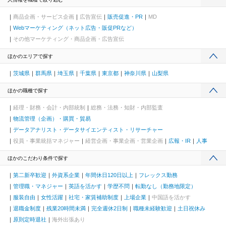
商品企画・サービス企画
広告宣伝
販売促進・PR
MD
Webマーケティング（ネット広告・販促PRなど）
その他マーケティング・商品企画・広告宣伝
ほかのエリアで探す
茨城県
群馬県
埼玉県
千葉県
東京都
神奈川県
山梨県
ほかの職種で探す
経理・財務・会計・内部統制
総務・法務・知財・内部監査
物流管理（企画）・購買・貿易
データアナリスト・データサイエンティスト・リサーチャー
役員・事業統括マネジャー
経営企画・事業企画・営業企画
広報・IR
人事
ほかのこだわり条件で探す
第二新卒歓迎
外資系企業
年間休日120日以上
フレックス勤務
管理職・マネジャー
英語を活かす
学歴不問
転勤なし（勤務地限定）
服装自由
女性活躍
社宅・家賃補助制度
上場企業
中国語を活かす
退職金制度
残業20時間未満
完全週休2日制
職種未経験歓迎
土日祝休み
原則定時退社
海外出張あり