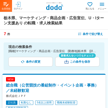
会員登録
ログイン
気になる
メニュー
栃木県、マーケティング・商品企画・広告宣伝、U・Iター
ン支援あり
の転職・求人検索結果
7
条件で並び替え
件
現在の検索条件
[職種]マーケティング・商品企画・広告宣伝 [勤務地]栃木県 [詳細条件](待遇・福利厚生)U・Iターン支援あり
新着求人をいつでもチェック
条件の変更
この条件を保存
NEW
総合職（公営競技の番組制作・イベント企画・事務）
／未経験歓迎
株式会社ＪＰＦ
正社員
転勤なし
5名以上採用
職種未経験歓迎