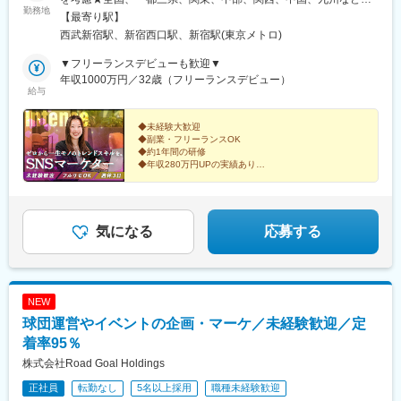
役所前駅、神宮前駅、西春駅、小池駅、荒畑駅、牛久保駅、水口
勤務地
数【本社】東京都新宿区西新宿7-3-10 3F┗「西武新宿駅」より徒
【最寄り駅】
駅、瀬田駅(滋賀県)、醍醐駅(京都府)、西院駅(阪急線)、伏見桃山
歩5分┗JR・私鉄各線「新宿駅」より徒歩7分◆リモートワーク実
西武新宿駅、新宿西口駅、新宿駅(東京メトロ)
駅、西大路駅、烏丸駅、円町駅、西大橋駅、なんば駅(南海線)、大
施中※プロジェクトによって変動あり。※研修中は出社の必要があ
阪駅、門真市駅、本町駅、大阪梅田駅(阪急線)、南森町駅、河内国
ります。◆ゆくゆくはフルリモートワークも可◆U・Iターン歓迎
▼フリーランスデビューも歓迎▼
分駅、樽井駅、森ノ宮駅、ドーム前千代崎駅、玉出駅、少路駅、
◆直行直帰可◆上京支援制度を活用し、初めての上京もサポー
年収1000万円／32歳（フリーランスデビュー）
蒲生四丁目駅、あびこ駅、柏原駅(大阪府)、千里丘駅、和泉府中
給与
ト！◆配属先は希望を考慮します
駅、千里中央駅(北大阪急行)、鶴見緑地駅、天王寺駅、三国駅(大
阪府)、万博記念公園駅、北巽駅、新大阪駅、枚方公園駅、枚方市
◆未経験大歓迎
駅、忍ケ丘駅、京橋駅(大阪府)、七道駅、庄内駅(大阪府)、なんば
◆副業・フリーランスOK
駅(地下鉄)、上牧駅(大阪府)、江坂駅、樟葉駅、なかもず駅、鳳
◆約1年間の研修
◆年収280万円UPの実績あり
駅、天満橋駅、十三駅、中央市場前駅、三宮・花時計前駅、ひめ
◆バディ・メンター制度で講師・上司・先輩がしっかり
じ別所駅、道場南口駅、仁川駅、姫路駅、御影駅(兵庫県・阪神
サポート！
線)、岩屋駅(兵庫県)、学園都市駅、芦屋駅(東海道本線)、西明石
◆高還元のインセンティブ
駅、尼崎センタープール前駅、尼ケ辻駅、球場前駅(岡山県)、児島
“好き”が、仕事になる。
気になる
応募する
駅、佐賀駅、鳥栖駅、西鉄福岡駅、西新駅、博多駅、天神南駅、
そんな当たり前で、最上級の喜びを――！
大野城駅、安部山公園駅、賀茂駅、羽犬塚駅、千早駅、都府楼南
駅、五郎丸駅、井尻駅、酒殿駅、東比恵駅、中洲川端駅、竹下
駅、福間駅、遠賀野駅、野芥駅、赤間駅、小倉駅(福岡県)、茶山駅
(福岡県)、熊西駅、光の森駅、荒尾駅(熊本県)、花畑町駅、長崎駅
NEW
(長崎県)、南鹿児島駅、名古屋駅、名鉄名古屋駅
球団運営やイベントの企画・マーケ／未経験歓迎／定
着率95％
株式会社Road Goal Holdings
正社員
転勤なし
5名以上採用
職種未経験歓迎