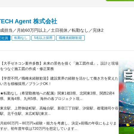
TECH Agent 株式会社
成担当／月給60万円以上／土日祝休／転勤なし／完休2
転勤なし
5名以上採用
職種未経験歓迎
正社員
【大手ゼネコン案件多数】未来の景色を描く「施工図作成」。設計と現場
をつなぐ施工図の作成・修正業務
【学歴不問／職種未経験歓迎】建設業界の経験を活かして働き方を変えた
い方を積極採用／ブランクOK！
★転勤なし（希望勤務地への配属）関東1都3県、北関東3県、関西2府4
県、東海4県、九州5県、海外の各プロジェクト現...
東京駅、上野御徒町駅、高輪台駅、新宿三丁目駅、汐留駅、都電雑司ケ谷
駅、北千住駅、末広町駅(東京...
月給60万円～80万円※経験・能力を考慮し、決定※前職の年収にもよりま
すが、初年度年収は720万円を想定しています...