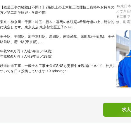
JR東日
【鉄道工事の経験は不問！】2級以上の土木施工管理技士資格をお持ちの
えてきた
方／第二新卒歓迎・学歴不問
る工事で
東京・神奈川・千葉・埼玉・栃木・群馬の各現場※希望考慮の上、総合的
修、耐震
に決定します。東京支店:東京都北区王子2-1-8...
王子駅、平間駅、府中本町駅、黒磯駅、南高崎駅、栄町駅(千葉県)、王子
駅前駅、府中駅(東京都)、...
年収550万円（入社5年目／24歳）
年収650万円（入社9年目／29歳）
鉄道軌道工事、一般土木工事★公式SNSも更新中★現場について、社員に
ついてを日々投稿しています！XやInstagr...
求人