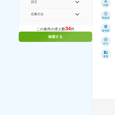
設立
対象
応募方法
勤務地
34
この条件の求人数
件
最寄駅
検索する
給与
事業