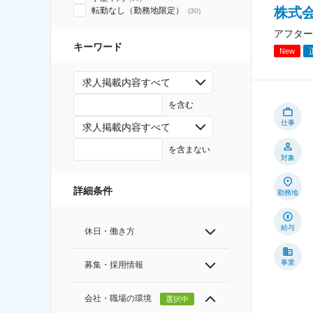
株式会
転勤なし（勤務地限定）
(
30
)
アフター
キーワード
New
求人掲載内容すべて
を含む
仕事
求人掲載内容すべて
を含まない
対象
詳細条件
勤務地
給与
休日・働き方
事業
募集・採用情報
会社・職場の環境
選択中