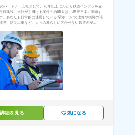
本のパートナー会社として、70年以上にわたり鉄道インフラを支
交通建設。当社が手掛ける案件の約95％は、JR東日本に関連す
す。あなたも日常的に使用している"駅ホーム"の改修や橋脚の補
補強、防災工事など、人々の暮らしに欠かせない鉄道の安...
詳細を見る
気になる