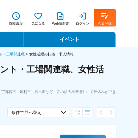
閲覧履歴
気になる
Web履歴書
ログイン
会員登録
イベント
転職イベント・転職セミナー
ト・工場関連職
女性活躍の転職・求人情報
ント・工場関連職、女性活
転職フェア
転職セミナー動画
。宇都宮市、足利市、栃木市など、左の求人検索条件にて絞込みができ
条件で並べ替え