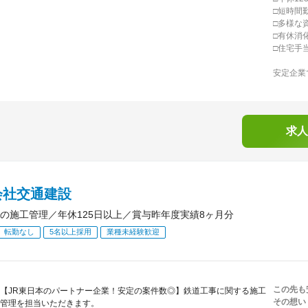
□短時間
□多様な
□有休消化
□住宅手
安定企業
求人
会社交通建設
の施工管理／年休125日以上／賞与昨年度実績8ヶ月分
転勤なし
5名以上採用
業種未経験歓迎
この先も
【JR東日本のパートナー企業！安定の案件数◎】鉄道工事に関する施工
その想い
管理を担当いただきます。