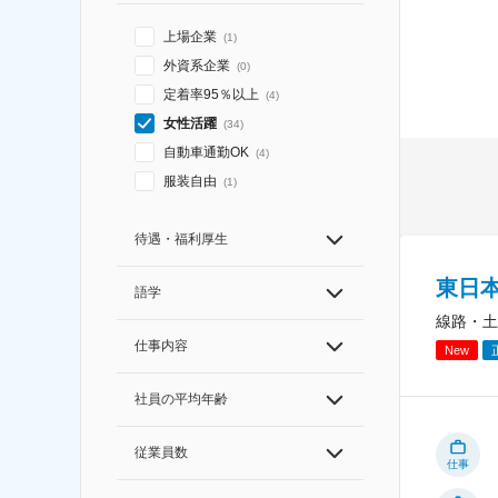
上場企業
(
1
)
外資系企業
(
0
)
定着率95％以上
(
4
)
女性活躍
(
34
)
自動車通勤OK
(
4
)
服装自由
(
1
)
待遇・福利厚生
東日
語学
線路・土
仕事内容
New
社員の平均年齢
従業員数
仕事