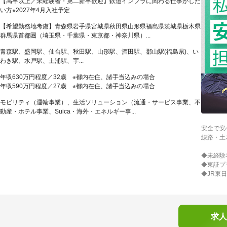
【高卒以上／未経験者・第二新卒歓迎】鉄道インフラに関わる仕事がした
い方※2027年4月入社予定
【希望勤務地考慮】青森県岩手県宮城県秋田県山形県福島県茨城県栃木県
群馬県首都圏（埼玉県・千葉県・東京都・神奈川県）...
青森駅、盛岡駅、仙台駅、秋田駅、山形駅、酒田駅、郡山駅(福島県)、い
わき駅、水戸駅、土浦駅、宇...
年収630万円程度／32歳 ※都内在住、諸手当込みの場合
年収590万円程度／27歳 ※都内在住、諸手当込みの場合
モビリティ（運輸事業）、生活ソリューション（流通・サービス事業、不
動産・ホテル事業、Suica・海外・エネルギー事...
安全で安
線路・土
◆未経験
◆東証プ
◆JR東
求人