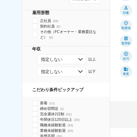
雇用形態
対象
正社員
(
34
)
契約社員
(
0
)
勤務地
その他（FCオーナー・業務委託な
ど）
(
0
)
最寄駅
年収
指定しない
給与
以上
指定しない
以下
事業
こだわり条件ピックアップ
新着
(
11
)
締め切間近
(
1
)
完全週休2日制
(
31
)
年間休日120日以上
(
33
)
職種未経験歓迎
(
33
)
業種未経験歓迎
(
32
)
学歴不問
(
30
)