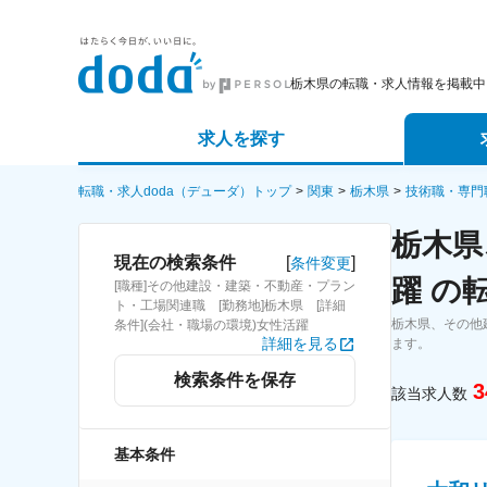
栃木県の転職・求人情報を掲載中
求人を探す
詳細条件から探す
エージェ
転職・求人doda（デューダ）トップ
関東
栃木県
技術職・専門
栃木県
新着求人から探す
スカウト
[
]
現在の検索条件
条件変更
躍 の
[職種]その他建設・建築・不動産・プラン
求人特集から探す
パートナ
ト・工場関連職 [勤務地]栃木県 [詳細
栃木県、その他
条件](会社・職場の環境)女性活躍
詳細を見る
ます。
検索条件を保存
3
該当求人数
基本条件