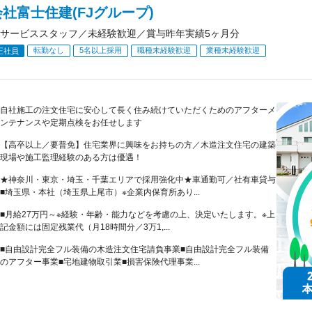
社富士住建(FJグループ)
サービススタッフ／未経験歓迎／賞与昨年実績5ヶ月分
転勤なし
5名以上採用
職種未経験歓迎
業種未経験歓迎
正社員
自社施工の注文住宅に安心して長く住み続けていただくためのアフターメ
ンテナンスや定期点検をお任せします
【高卒以上／要普免】住宅業界に興味をお持ちの方／木造注文住宅の建築
現場や施工監理経験のある方は優遇！
★神奈川・東京・埼玉・千葉エリアで採用強化中★車通勤可／社有車貸与
■埼玉県・本社（埼玉県上尾市）※企業内保育所あり...
■月給27万円～※経験・年齢・能力などを考慮の上、決定いたします。※上
記金額には固定残業代（月18時間分／3万1,...
■自由設計完全フル装備の木造注文住宅請負事業■自由設計完全フル装備
のアフター事業■宅地建物取引業■損害保険代理事業...