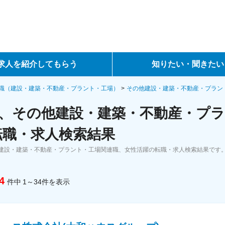
求人を紹介してもらう
知りたい・聞きたい
ントサービス
転職ノウハウ
職（建設・建築・不動産・プラント・工場）
その他建設・建築・不動産・プラン
、その他建設・建築・不動産・プラ
サービス
データで見る転職
転職・求人検索結果
ーエージェントサービス
コラム・インタビュー
建設・建築・不動産・プラント・工場関連職、女性活躍の転職・求人検索結果です
転職Q&A
4
件中
1～34
件
を表示