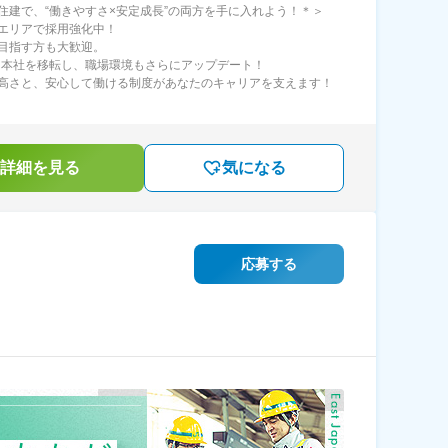
住建で、“働きやすさ×安定成長”の両方を手に入れよう！＊＞
エリアで採用強化中！
目指す方も大歓迎。
年に本社を移転し、職場環境もさらにアップデート！
高さと、安心して働ける制度があなたのキャリアを支えます！
詳細を見る
気になる
】
応募する