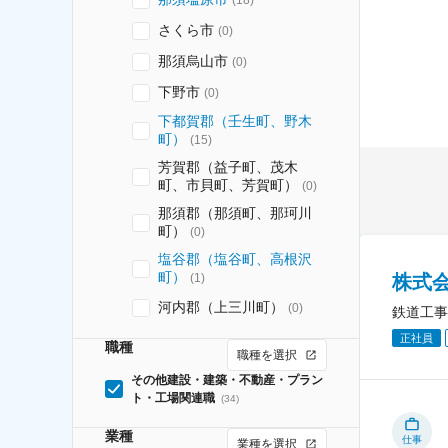
さくら市
(
0
)
那須烏山市
(
0
)
下野市
(
0
)
下都賀郡（壬生町、野木
町）
(
15
)
芳賀郡（益子町、茂木
町、市貝町、芳賀町）
(
0
)
那須郡（那須町、那珂川
町）
(
0
)
塩谷郡（塩谷町、高根沢
町）
株式
(
1
)
河内郡（上三川町）
(
0
)
鉄道工事
正社員
職種
職種を選択
その他建設・建築・不動産・プラン
ト・工場関連職
(
34
)
業種
仕事
業種を選択