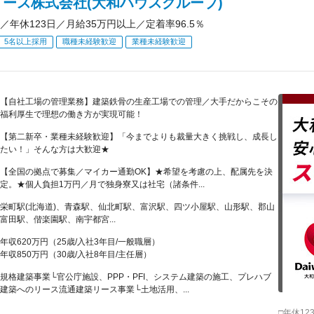
リース株式会社(大和ハウスグループ)
／年休123日／月給35万円以上／定着率96.5％
5名以上採用
職種未経験歓迎
業種未経験歓迎
【自社工場の管理業務】建築鉄骨の生産工場での管理／大手だからこその
福利厚生で理想の働き方が実現可能！
【第二新卒・業種未経験歓迎】「今までよりも裁量大きく挑戦し、成長し
たい！」そんな方は大歓迎★
【全国の拠点で募集／マイカー通勤OK】★希望を考慮の上、配属先を決
定。★個人負担1万円／月で独身寮又は社宅（諸条件...
栄町駅(北海道)、青森駅、仙北町駅、富沢駅、四ツ小屋駅、山形駅、郡山
富田駅、偕楽園駅、南宇都宮...
年収620万円（25歳/入社3年目/一般職層）
年収850万円（30歳/入社8年目/主任層）
規格建築事業└官公庁施設、PPP・PFI、システム建築の施工、プレハブ
建築へのリース流通建築リース事業└土地活用、...
□年休1