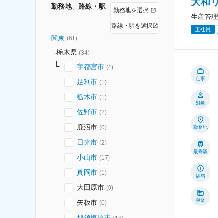
大和
勤務地、路線・駅
勤務地を選択
生産管理
路線・駅を選択
正社員
関東
(
61
)
栃木県
(
34
)
宇都宮市
(
4
)
仕事
足利市
(
1
)
栃木市
(
1
)
対象
佐野市
(
2
)
鹿沼市
(
0
)
勤務地
日光市
(
2
)
最寄駅
小山市
(
17
)
真岡市
(
1
)
給与
大田原市
(
0
)
事業
矢板市
(
0
)
那須塩原市
(
18
)