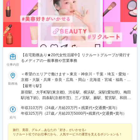
県)、早島駅、安芸中野駅、山陽女学園前駅、牛田駅(広島県)、神
辺駅、東福山駅、山口駅(山口県)、防府駅、吉成駅、丸亀駅、円座
駅、土橋駅(愛媛県)、知寄町二丁目駅、水城駅、新宮中央駅、笹原
駅、竹下駅、折尾駅、室見駅、門司駅、佐賀駅、道ノ尾駅、幸
駅、平成駅、竜田口駅、鶴崎駅、南大分駅、南延岡駅、日向住吉
駅、上塩屋駅、てだこ浦西駅、浦添前田駅、赤嶺駅、放出駅、偕
楽園駅、荒尾駅(岐阜県)、長泉なめり駅、小池駅、名和駅(愛知
県)、前橋大島駅、藤代駅、羽犬塚駅、西新井大師西駅、信濃国分
寺駅、武蔵関駅、京成幕張駅、等々力駅、要町駅、志村坂上駅、
糀谷駅、尻手駅、センター北駅、長沼駅(静岡県)、はなみずき通
【在宅勤務あり★20代女性活躍中】リクルートグループが発行す
駅、大須観音駅、本郷駅(愛知県)、追分駅(三重県)、妙国寺前駅、
るメディアの一般事務や営業事務
南茨木駅(阪急線)、西富井駅、楽々園駅、知寄町駅、赤迫駅、深江
仕事内容
橋駅、蒲田駅、上前津駅、知寄町一丁目駅
＜希望のエリアで働けます＞東京・神奈川・千葉・埼玉・愛知・
京都・大阪・兵庫・奈良・広島 ・岡山・北海道・宮城・福島・新
勤務地
潟・茨城・栃木・群馬・石川・富山・長野・静岡・岐阜・三重・
【最寄り駅】
滋賀・香川・愛媛・山口・福岡・熊本・長崎・鹿児島◆転居を伴
新宿駅、大手町駅(東京都)、渋谷駅、横浜駅、栄駅(愛知県)、梅田
う転勤なし◆配属先は通える範囲で希望を考慮して決定◆駅チカ
駅(地下鉄)、四条駅(京都市営)、三ノ宮駅、蕨駅、鷲宮駅、和田岬
など通勤に便利なエリア多数◆キレイ＆おしゃれオフィス多数◆
駅、六本木一丁目駅、六丁の目駅、両国駅(都営線)、溜池山王駅、
リモートワーク導入企業も◆20代の女性を中心に活躍中＜配属先
年収310万円（24歳／月給20万円＋残業代+交通費+賞与）
流山おおたかの森駅、淀屋橋駅、与野駅、有楽町駅、薬院大通
例＞カネボウ化粧品、KDDI、一休、リクルートグループ、
年収325万円（27歳／月給20万5000円+残業代+交通費+賞与）
駅、薬院駅、門沢橋駅、門前仲町駅、門司港駅、明石駅、名鉄名
給与
SCSK、博報堂プロダクツ、楽天カード、楽天グループ、東芝グ
古屋駅、本通駅、本町駅、本厚木駅、本郷駅(愛知県)、北浜駅(大
ループ、パナソニックグループ関西：三菱重工業、ローム、住友
阪府)、北新地駅、北春日部駅、北加賀屋駅、北浦和駅、北伊丹
旅行、美容、グルメ…あなたの「好き」がいかせる♪
ゴム工業、広島：広島ホームテレビ、マツダロジスティクスな
駅、旭川駅、大谷地駅、新さっぽろ駅、豊田市駅、豊洲駅、豊橋
リクルート社でのお仕事だから、人気サービスの運営を支えるポジションも！
ど、配属先は大手有名企業やグループ会社が中心。4295名以上が
駅、宝町駅(東京都)、平和通駅、平塚駅、平間駅、兵庫駅、福岡空