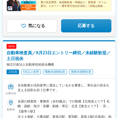
す。★職種経験(業界不問)をお持ちの方であれば スタートから月
(埼玉県)、北上尾駅、新座駅、草加駅、動物公園駅、習志野駅、柏
南茨木駅(阪急線)、西富井駅、楽々園駅、知寄町駅、赤迫駅、深江
業の安定環境。未経験歓迎・研修あり。新制度「チーム
給35万7,000円以上！ ※当社規定に準ずる（みなし残業代29h
駅、柏たなか駅、幕張駅、公津の杜駅、木更津駅、南町田グラン
賞与」スタート！通常賞与含め計6回に！詳細は面接に
橋駅、蒲田駅、上前津駅、知寄町一丁目駅
分・6万1,000円以上を含む・超過分は別途支給）
てご案内可能です！
ベリーパーク駅、青砥駅、小平駅、中神駅、上野毛駅、千川駅、
北八王子駅、志村三丁目駅、京急蒲田駅、東陽町駅、北久里浜
駅、善行駅、鴨居駅、入谷駅(神奈川県)、鴨宮駅、淵野辺駅、矢向
駅、倉見駅、港南台駅、湘南深沢駅、矢部駅、センター南駅、寒
気になる
応募する
川駅、洋光台駅、鷺沼駅、平塚駅、北長岡駅、東新潟駅、寺尾
駅、高岡やぶなみ駅、東新庄駅、朝菜町駅、野々市駅(ＩＲいしか
わ鉄道線)、春江駅、越前新保駅、竜王駅、北松本駅、川中島駅、
岐南駅、細畑駅、土岐市駅、美濃川合駅、豊春駅、焼津駅、東静
NEW
岡駅、高塚駅、天竜川駅、積志駅、ジヤトコ前駅、新浜松駅、中
自動車検査員／8月23日エントリー締切／未経験歓迎／
島駅(愛知県)、喜多山駅(愛知県)、牛山駅、三河鹿島駅、稲沢駅、
妙興寺駅、北岡崎駅、美合駅、豊明駅、江南駅(愛知県)、神領駅、
土日祝休
高蔵寺駅、西尾駅、鳴海駅、塩釜口駅、石浜駅、日進駅(愛知県)、
独立行政法人自動車技術総合機構
伊奈駅、越戸駅、荒子川公園駅、杁ケ池公園駅、矢場町駅、植田
正社員
5名以上採用
職種未経験歓迎
業種未経験歓迎
駅(名古屋市営)、男川駅、上社駅、伊勢朝日駅、小古曽駅、六軒駅
(三重県)、千里駅(三重県)、鼓ケ浦駅、南草津駅、五箇荘駅、彦根
駅、ケーブル八幡宮山上駅、伏見駅(京都府)、新金岡駅、箕面船場
全自動車が法的基準に適合しているかを審査し、車社会の安全を
阪大前駅、神明町駅、南茨木駅(大阪モノレール)、新石切駅、久米
支える役割を担う仕事です。
田駅、香里園駅、萩原天神駅、寝屋川市駅、摂津駅、土師ノ里
仕事内容
駅、箕面萱野駅、宮之阪駅、西新町駅、道場南口駅、土山駅、出
屋敷駅、西飾磨駅、新ノ口駅、新大宮駅、紀三井寺駅、紀伊駅、
全国の検査部・事務所（全93拠点）での勤務【北海道エリア】札
東山公園駅(鳥取県)、東松江駅(島根県)、清輝橋駅、福井駅(岡山
幌・函館・旭川・室蘭・釧路・帯広・北見【東北エリア】・宮城
勤務地
県)、早島駅、安芸中野駅、山陽女学園前駅、牛田駅(広島県)、神
（仙台）・青森・八戸・岩手・秋田・山形・庄内・福島・いわき
【最寄り駅】
辺駅、東福山駅、山口駅(山口県)、防府駅、吉成駅、丸亀駅、円座
【関東エリア】・品川・練馬・足立・八王子・多摩・茨城・土
北３４条駅、七重浜駅、新旭川駅、鷲別駅、新富士駅(北海道)、柏