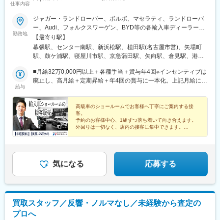
仕事内容
駅、尻手駅、深江橋駅、知寄町駅、追分駅(三重県)、妙国寺前駅、
上前津駅、知寄町一丁目駅
ジャガー・ランドローバー、ボルボ、マセラティ、ランドローバ
ー、Audi、フォルクスワーゲン、BYD等の各輸入車ディーラー店
勤務地
舗をはじめとするネクステージ運営店舗にて勤務可能！※希望を考
【最寄り駅】
慮し配属します。※店舗の詳細については下記＜勤務地一覧＞をご
幕張駅、センター南駅、新浜松駅、植田駅(名古屋市営)、矢場町
確認ください。転勤がない働き方のご希望もOK！★エリア限定
駅、鼓ケ浦駅、寝屋川市駅、京急蒲田駅、矢向駅、倉見駅、港南
(中域型)★転勤なし(地域型)での勤務形態も選択可能です！★自動
台駅、湘南深沢駅、矢部駅、朝菜町駅、越前新保駅、香里園駅、
車通勤OK（一部除く）★受動喫煙対策あり※下記勤務地補足ネク
■月給32万0,000円以上＋各種手当＋賞与年4回※インセンティブは
泉中央駅、東陽町駅、上社駅、男川駅、寒川駅、洋光台駅、善行
ステージ宮古島店／沖縄県宮古島市平良西里1276ネクステージ水
廃止し、高月給＋定期昇給＋年4回の賞与に一本化。上記月給には
駅、鷺沼駅、平塚駅、宮之阪駅、放出駅、千川駅、上野幌駅、南
給与
戸南店／茨城県東茨城郡茨城町長岡矢頭3530SUV LAND名古屋／
みなし残業代29h分・5万9,000円以上含む／超過分は別途支給。
郷１８丁目駅、南永山駅、新大楽毛駅、森林公園駅(北海道)、発寒
愛知県名古屋市緑区大高町丸の内36番1
┗全国転勤ありのグローバル型の場合の給与となります。※前職・
駅、環状通東駅、柏林台駅、七重浜駅、柏陽駅、運動公園前駅(青
経験などを考慮して決定します。★職種経験(業界不問)をお持ちの
高級車のショールームでお客様へ丁寧にご案内する接
森県)、八戸駅、岩手飯岡駅、村崎野駅、石巻あゆみ野駅、中野栄
客。
方であれば スタートから月給35万7,000円以上！ ※当社規定に
駅、八乙女駅、黒松駅(宮城県)、新利府駅、船岡駅(宮城県)、塚目
予約のお客様中心、1組ずつ落ち着いて向き合えます。
準ずる（みなし残業代29h分・6万1,000円以上を含む・超過分は
駅、館腰駅、土崎駅、漆山駅(山形県)、鶴岡駅、置賜駅、泉駅(常
外回りは一切なく、店内の接客に集中できます。
別途支給）
※ノルマに追われる営業ではありません。
磐線)、郡山富田駅、伊達駅、研究学園駅、石岡駅、常陸多賀駅、
輸入車に興味がある方、上質な接客がしたい方にぴった
岡本駅(栃木県)、小山駅、西那須野駅、新伊勢崎駅、西小泉駅、北
りです。
戸田駅、与野本町駅、幸手駅、吹上駅(埼玉県)、北上尾駅、新座
駅、草加駅、動物公園駅、習志野駅、柏駅、柏たなか駅、公津の
気になる
応募する
杜駅、木更津駅、南町田グランベリーパーク駅、青砥駅、小平
駅、中神駅、上野毛駅、北八王子駅、志村三丁目駅、北久里浜
駅、鴨居駅、入谷駅(神奈川県)、鴨宮駅、淵野辺駅、北長岡駅、東
新潟駅、寺尾駅、高岡やぶなみ駅、東新庄駅、野々市駅(ＩＲいし
買取スタッフ／反響・ノルマなし／未経験から査定の
かわ鉄道線)、春江駅、竜王駅、北松本駅、川中島駅、岐南駅、細
プロへ
畑駅、土岐市駅、美濃川合駅、豊春駅、焼津駅、東静岡駅、高塚