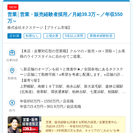
志村三丁目駅、美濃川合駅、彦根駅、西飾磨駅、公津の杜駅、伊
NEW
奈駅、越戸駅、箕面萱野駅、荒子川公園駅、木更津駅、紀三井寺
営業│営業・販売経験者採用／月給39.3万～／年収550
駅、紀伊駅、湘南深沢駅、港南台駅、矢部駅、倉見駅、東陽町
駅、上社駅、男川駅、市役所前駅(愛知県)、上野幌駅、南郷１８丁
万～
目駅、南永山駅、新大楽毛駅、森林公園駅(北海道)、発寒駅、環状
株式会社ネクステージ【プライム市場】
通東駅、柏林台駅、七重浜駅、柏陽駅、運動公園前駅(青森県)、八
正社員
転勤なし
上場企業
5名以上採用
業種未経験歓迎
戸駅、岩手飯岡駅、村崎野駅、石巻あゆみ野駅、中野栄駅、八乙
女駅、黒松駅(宮城県)、新利府駅、船岡駅(宮城県)、泉中央駅、塚
目駅、館腰駅、土崎駅、漆山駅(山形県)、鶴岡駅、置賜駅、泉駅
【来店・反響対応型の営業職】クルマの＜販売＞or＜買取＞│お客
(常磐線)、郡山富田駅、伊達駅、研究学園駅、石岡駅、常陸多賀
様のライフスタイルに合わせてご提案。
駅、岡本駅(栃木県)、小山駅、西那須野駅、北長岡駅、東新潟駅、
仕事内容
寺尾駅、高岡やぶなみ駅、東新庄駅、朝菜町駅、野々市駅(ＩＲい
しかわ鉄道線)、春江駅、越前新保駅、竜王駅、焼津駅、東静岡
＼新店舗のオープンを続々と推進中★／全国各地にあるネクステ
駅、高塚駅、天竜川駅、積志駅、ジヤトコ前駅、新浜松駅、東山
ージ店舗にて勤務可能！※希望を考慮し配属します。※店舗の詳細
勤務地
公園駅(鳥取県)、東松江駅(島根県)、清輝橋駅、福井駅(岡山県)、
については下記＜勤務地一覧＞をご確認ください。●本求人は、全
【最寄り駅】
早島駅、安芸中野駅、山陽女学園前駅、牛田駅(広島県)、神辺駅、
国転勤ありの『グローバル型』の募集となります。新店舗も増え
上野幌駅、南郷１８丁目駅、南永山駅、新大楽毛駅、森林公園駅
東福山駅、山口駅(山口県)、防府駅、吉成駅、丸亀駅、円座駅、土
続けているため、ポストも拡大中！早期キャリアアップをご希望
(北海道)、発寒駅、環状通東駅、柏林台駅、七重浜駅、柏陽駅、運
橋駅(愛媛県)、知寄町二丁目駅、水城駅、ししぶ駅、笹原駅、竹下
の方にピッタリです◎転勤がない働き方のご希望もOK！・エリア
動公園前駅(青森県)、八戸駅、岩手飯岡駅、村崎野駅、石巻あゆみ
駅、折尾駅、室見駅、門司駅、佐賀駅、道ノ尾駅、幸駅、平成
限定(中域型)・転勤なし(地域型)での勤務形態も選択可能です！★
年収850万円～1550万円／店長職
野駅、中野栄駅、八乙女駅、黒松駅(宮城県)、新利府駅、船岡駅
駅、竜田口駅、鶴崎駅、南大分駅、南延岡駅、日向住吉駅、上塩
自動車通勤OK（一部除く）★受動喫煙対策あり※下記勤務地補足
年収715.4万円～901.6万円／副店長職
(宮城県)、泉中央駅、塚目駅、館腰駅、土崎駅、漆山駅(山形県)、
給与
屋駅、てだこ浦西駅、浦添前田駅、赤嶺駅、偕楽園駅、足柄駅(静
ネクステージ宮古島店／沖縄県宮古島市平良西里1276ネクステー
鶴岡駅、置賜駅、泉駅(常磐線)、郡山富田駅、伊達駅、研究学園
岡県)、藤代駅、羽犬塚駅、西新井大師西駅、武蔵関駅、寒川駅、
ジ水戸南店／茨城県東茨城郡茨城町長岡矢頭3530SUV LAND名古
駅、石岡駅、常陸多賀駅、岡本駅(栃木県)、小山駅、西那須野駅、
洋光台駅、鷺沼駅、平塚駅、宮之阪駅、放出駅、要町駅、妙国寺
屋／愛知県名古屋市緑区大高町丸の内36番1
営業・販売経験を評価する即戦力採用／反響営業中心・
新伊勢崎駅、西小泉駅、北戸田駅、与野本町駅、幸手駅、吹上駅
月給39.3万円～・年収550万円以上
前駅、尻手駅、京成幕張駅、センター北駅、大須観音駅、南茨木
(埼玉県)、北上尾駅、新座駅、草加駅、動物公園駅、習志野駅、柏
経験1～3年程度の方も含め、キャリアの“これから”を伸
駅(阪急線)、糀谷駅、追分駅(三重県)、等々力駅、はなみずき通