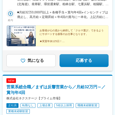
駅、竹下駅、折尾駅、室見駅、門司駅、佐賀駅、道ノ尾駅、幸
の勤務形態も選択可能です！★自動車通勤OK（一部除く）★受動
(北海道)、発寒駅、環状通東駅、柏林台駅、七重浜駅、柏陽駅、運
駅、平成駅、竜田口駅、鶴崎駅、南大分駅、南延岡駅、日向住吉
喫煙対策あり※下記勤務地補足ネクステージ宮古島店／沖縄県宮古
動公園前駅(青森県)、八戸駅、岩手飯岡駅、村崎野駅、石巻あゆみ
駅、上塩屋駅、てだこ浦西駅、浦添前田駅、赤嶺駅、放出駅、偕
島市平良西里1276ネクステージ水戸南店／茨城県東茨城郡茨城町
■月給32万0,000円以上＋各種手当＋賞与年4回※インセンティブは
野駅、中野栄駅、八乙女駅、黒松駅(宮城県)、新利府駅、船岡駅
楽園駅、荒尾駅(岐阜県)、長泉なめり駅、小池駅、名和駅(愛知
長岡矢頭3530SUV LAND名古屋／愛知県名古屋市緑区大高町丸の
廃止し、高月給＋定期昇給＋年4回の賞与に一本化。上記月給には
(宮城県)、泉中央駅、塚目駅、館腰駅、土崎駅、漆山駅(山形県)、
県)、前橋大島駅、藤代駅、羽犬塚駅、西新井大師西駅、信濃国分
給与
内36番1
みなし残業代29h分・5万9,000円以上含む／超過分は別途支給。
鶴岡駅、置賜駅、泉駅(常磐線)、郡山富田駅、伊達駅、研究学園
寺駅、武蔵関駅、京成幕張駅、等々力駅、要町駅、志村坂上駅、
┗全国転勤ありのグローバル型の場合の給与となります。※前職・
駅、石岡駅、常陸多賀駅、岡本駅(栃木県)、小山駅、西那須野駅、
糀谷駅、尻手駅、センター北駅、長沼駅(静岡県)、はなみずき通
経験などを考慮して決定します。★職種経験(業界不問)をお持ちの
お客様が心の底から納得して「クルマ選び」できるよう
新伊勢崎駅、西小泉駅、北戸田駅、与野本町駅、幸手駅、吹上駅
駅、大須観音駅、本郷駅(愛知県)、追分駅(三重県)、妙国寺前駅、
にサポートする接客のお仕事となります。
方であれば スタートから月給35万7,000円以上！ ※当社規定に
(埼玉県)、北上尾駅、新座駅、草加駅、動物公園駅、習志野駅、柏
南茨木駅(阪急線)、西富井駅、楽々園駅、知寄町駅、赤迫駅、深江
準ずる（みなし残業代29h分・6万1,000円以上を含む・超過分は
駅、柏たなか駅、幕張駅、公津の杜駅、木更津駅、南町田グラン
★実質年休125日！
橋駅、蒲田駅、上前津駅、知寄町一丁目駅
別途支給）
★飛び込み・外回りはなし！
ベリーパーク駅、青砥駅、小平駅、中神駅、上野毛駅、千川駅、
★未経験歓迎！研修体制も万全！
北八王子駅、志村三丁目駅、京急蒲田駅、東陽町駅、北久里浜
★残業は月17時間程度！
駅、善行駅、鴨居駅、入谷駅(神奈川県)、鴨宮駅、淵野辺駅、矢向
★押し売りではなく、お客様に寄り添う接客！
駅、倉見駅、港南台駅、湘南深沢駅、矢部駅、センター南駅、寒
気になる
応募する
川駅、洋光台駅、鷺沼駅、平塚駅、北長岡駅、東新潟駅、寺尾
駅、高岡やぶなみ駅、東新庄駅、朝菜町駅、野々市駅(ＩＲいしか
わ鉄道線)、春江駅、越前新保駅、竜王駅、北松本駅、川中島駅、
岐南駅、細畑駅、土岐市駅、美濃川合駅、豊春駅、焼津駅、東静
NEW
岡駅、高塚駅、天竜川駅、積志駅、ジヤトコ前駅、新浜松駅、中
営業系総合職／まずは反響営業から／月給32万円～／
島駅(愛知県)、喜多山駅(愛知県)、牛山駅、三河鹿島駅、稲沢駅、
妙興寺駅、北岡崎駅、美合駅、豊明駅、江南駅(愛知県)、神領駅、
賞与年4回
高蔵寺駅、西尾駅、鳴海駅、塩釜口駅、石浜駅、日進駅(愛知県)、
株式会社ネクステージ【プライム市場】
伊奈駅、越戸駅、荒子川公園駅、杁ケ池公園駅、矢場町駅、植田
正社員
転勤なし
上場企業
5名以上採用
職種未経験歓迎
駅(名古屋市営)、男川駅、上社駅、伊勢朝日駅、小古曽駅、六軒駅
(三重県)、千里駅(三重県)、鼓ケ浦駅、南草津駅、五箇荘駅、彦根
業種未経験歓迎