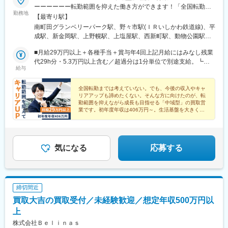
川駅、積志駅、ジヤトコ前駅、新浜松駅、東山公園駅(鳥取県)、東
ーーーーーー転勤範囲を抑えた働き方ができます！「全国転勤は
勤務地
松江駅(島根県)、清輝橋駅、福井駅(岡山県)、早島駅、安芸中野
ちょっと…」「でも、キャリアアップは諦めたくない」そんな方
【最寄り駅】
駅、山陽女学園前駅、牛田駅(広島県)、神辺駅、東福山駅、山口駅
におすすめです◎＼新店舗のオープンを続々と推進中★／中域型
南町田グランベリーパーク駅、野々市駅(ＩＲいしかわ鉄道線)、平
(山口県)、防府駅、吉成駅、丸亀駅、円座駅、土橋駅(愛媛県)、知
勤務として、一定エリア内の店舗で勤務いただきます。配属先は
成駅、新金岡駅、上野幌駅、上塩屋駅、西新町駅、動物公園駅、
寄町二丁目駅、水城駅、ししぶ駅、笹原駅、竹下駅、折尾駅、室
希望や適性、募集状況を考慮して決定します。※対象店舗の詳細は
習志野駅、柏駅、水城駅、小池駅、箕面船場阪大前駅、名和駅(愛
見駅、門司駅、佐賀駅、道ノ尾駅、幸駅、平成駅、竜田口駅、鶴
下記＜勤務地一覧＞をご確認ください。★自動車通勤OK（一部除
■月給29万円以上＋各種手当＋賞与年4回上記月給にはみなし残業
知県)、神明町駅、北戸田駅、南郷１８丁目駅、柏たなか駅、北長
崎駅、南大分駅、南延岡駅、日向住吉駅、上塩屋駅、てだこ浦西
く）★受動喫煙対策あり※下記勤務地補足ネクステージ宮古島店／
代29h分・5.3万円以上含む／超過分は1分単位で別途支給。┗中
岡駅、中島駅(愛知県)、喜多山駅(愛知県)、幕張駅、牛山駅、泉駅
給与
駅、浦添前田駅、赤嶺駅、偕楽園駅、足柄駅(静岡県)、藤代駅、羽
沖縄県宮古島市平良西里1276ネクステージ水戸南店／茨城県東茨
域型勤務の場合の給与となります。※前職・経験などを考慮して決
(常磐線)、三河鹿島駅、与野本町駅、研究学園駅、南永山駅、新伊
犬塚駅、西新井大師西駅、武蔵関駅、要町駅、妙国寺前駅、尻手
城郡茨城町長岡矢頭3530SUV LAND名古屋／愛知県名古屋市緑区
定します。グローバル型かつ職種経験(業界不問)をお持ちの方であ
勢崎駅、妙興寺駅、稲沢駅、南茨木駅(大阪モノレール)、岡本駅
駅、京成幕張駅、センター北駅、大須観音駅、南茨木駅(阪急線)、
大高町丸の内36番1
ればスタートから月給35万7,000円以上も可。※当社規定に準ずる
全国転勤までは考えていない。でも、今後の収入やキャ
(栃木県)、南延岡駅、北久里浜駅、善行駅、鴨居駅、北岡崎駅、美
リアアップも諦めたくない。そんな方に向けたのが、転
糀谷駅、追分駅(三重県)、等々力駅、はなみずき通駅、志村坂上
（みなし残業代29h分・6万1,000円以上を含む・超過分は1分単位
合駅、清輝橋駅、てだこ浦西駅、新石切駅、新ノ口駅、青砥駅、
勤範囲を抑えながら成長も目指せる「中域型」の買取営
駅、本郷駅(愛知県)、長沼駅(静岡県)、西富井駅、楽々園駅、知寄
で別途支給）
豊明駅、丸亀駅、久米田駅、岐南駅、細畑駅、日向住吉駅、ケー
業です。初年度年収は406万円～。生活基盤を大きく崩
町駅、赤迫駅、上前津駅、蒲田駅、知寄町一丁目駅
さずに、キャリアアップを目指せる働き方です◎
ブル八幡宮山上駅、伏見駅(京都府)、新大楽毛駅、竜田口駅、伊勢
朝日駅、郡山富田駅、入谷駅(神奈川県)、幸手駅、安芸中野駅、山
陽女学園前駅、牛田駅(広島県)、運動公園前駅(青森県)、江南駅(愛
知県)、竜王駅、香里園駅、高岡やぶなみ駅、円座駅、知寄町二丁
気になる
応募する
目駅、吹上駅(埼玉県)、佐賀駅、萩原天神駅、森林公園駅(北海
道)、発寒駅、環状通東駅、漆山駅(山形県)、山口駅(山口県)、道ノ
尾駅、小古曽駅、神領駅、土崎駅、高蔵寺駅、豊春駅、小山駅、
鴨宮駅、小平駅、中神駅、東松江駅(島根県)、六軒駅(三重県)、土
締切間近
橋駅(愛媛県)、北松本駅、焼津駅、信濃国分寺駅、北上尾駅、寝屋
買取大吉の買取受付／未経験歓迎／想定年収500万円以
川市駅、東新潟駅、寺尾駅、新宮中央駅、新座駅、道場南口駅、
偕楽園駅、長泉なめり駅、上野毛駅、岩手飯岡駅、西尾駅、土山
上
駅、石岡駅、石巻あゆみ野駅、摂津駅、中野栄駅、八乙女駅、黒
株式会社Ｂｅｌｉｎａｓ