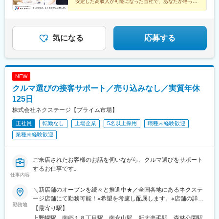
駅、柏たなか駅、幕張駅、公津の杜駅、木更津駅、南町田グラン
安定した高収入が可能になった当社で、あなたが培って
橋駅、蒲田駅、上前津駅、知寄町一丁目駅
給）
きた「接客・販売スキル」を今こそ活かしましょう！
ベリーパーク駅、青砥駅、小平駅、中神駅、上野毛駅、千川駅、
北八王子駅、志村三丁目駅、京急蒲田駅、東陽町駅、北久里浜
駅、善行駅、鴨居駅、入谷駅(神奈川県)、鴨宮駅、淵野辺駅、矢向
駅、倉見駅、港南台駅、湘南深沢駅、矢部駅、センター南駅、寒
気になる
応募する
川駅、洋光台駅、鷺沼駅、平塚駅、北長岡駅、東新潟駅、寺尾
駅、高岡やぶなみ駅、東新庄駅、朝菜町駅、野々市駅(ＩＲいしか
わ鉄道線)、春江駅、越前新保駅、竜王駅、北松本駅、川中島駅、
岐南駅、細畑駅、土岐市駅、美濃川合駅、豊春駅、焼津駅、東静
NEW
岡駅、高塚駅、天竜川駅、積志駅、ジヤトコ前駅、新浜松駅、中
クルマ選びの接客サポート／売り込みなし／実質年休
島駅(愛知県)、喜多山駅(愛知県)、牛山駅、三河鹿島駅、稲沢駅、
妙興寺駅、北岡崎駅、美合駅、豊明駅、江南駅(愛知県)、神領駅、
125日
高蔵寺駅、西尾駅、鳴海駅、塩釜口駅、石浜駅、日進駅(愛知県)、
株式会社ネクステージ【プライム市場】
伊奈駅、越戸駅、荒子川公園駅、杁ケ池公園駅、矢場町駅、植田
正社員
転勤なし
上場企業
5名以上採用
職種未経験歓迎
駅(名古屋市営)、男川駅、上社駅、伊勢朝日駅、小古曽駅、六軒駅
(三重県)、千里駅(三重県)、鼓ケ浦駅、南草津駅、五箇荘駅、彦根
業種未経験歓迎
駅、ケーブル八幡宮山上駅、伏見駅(京都府)、新金岡駅、箕面船場
阪大前駅、神明町駅、南茨木駅(大阪モノレール)、新石切駅、久米
田駅、香里園駅、萩原天神駅、寝屋川市駅、摂津駅、土師ノ里
ご来店されたお客様のお話を伺いながら、クルマ選びをサポート
駅、箕面萱野駅、宮之阪駅、西新町駅、道場南口駅、土山駅、出
するお仕事です。
仕事内容
屋敷駅、西飾磨駅、新ノ口駅、新大宮駅、紀三井寺駅、紀伊駅、
東山公園駅(鳥取県)、東松江駅(島根県)、清輝橋駅、福井駅(岡山
＼新店舗のオープンを続々と推進中★／全国各地にあるネクステ
県)、早島駅、安芸中野駅、山陽女学園前駅、牛田駅(広島県)、神
ージ店舗にて勤務可能！※希望を考慮し配属します。※店舗の詳細
辺駅、東福山駅、山口駅(山口県)、防府駅、吉成駅、丸亀駅、円座
勤務地
については下記＜勤務地一覧＞をご確認ください。転勤がない働
【最寄り駅】
駅、土橋駅(愛媛県)、知寄町二丁目駅、水城駅、新宮中央駅、笹原
き方のご希望もOK！★エリア限定(中域型)★転勤なし(地域型)で
上野幌駅、南郷１８丁目駅、南永山駅、新大楽毛駅、森林公園駅