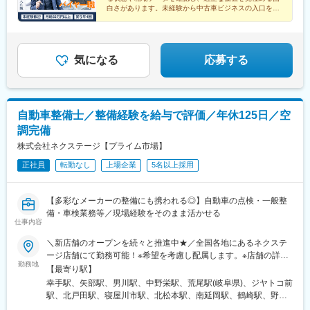
万7,000円以上！ ※当社規定に準ずる（みなし残業代29h分・6万
豊明駅、丸亀駅、久米田駅、岐南駅、細畑駅、日向住吉駅、ケー
白さがあります。未経験から中古車ビジネスの入口を担
1,000円以上を含む・超過分は1分単位で別途支給）◎月平均残業
う、仕入れのプロを目指しませんか。
ブル八幡宮山上駅、伏見駅(京都府)、新大楽毛駅、竜田口駅、伊勢
時間は17時間程度！
朝日駅、郡山富田駅、入谷駅(神奈川県)、幸手駅、安芸中野駅、山
陽女学園前駅、牛田駅(広島県)、運動公園前駅(青森県)、江南駅(愛
知県)、竜王駅、香里園駅、高岡やぶなみ駅、円座駅、知寄町二丁
気になる
応募する
目駅、吹上駅(埼玉県)、佐賀駅、萩原天神駅、森林公園駅(北海
道)、発寒駅、環状通東駅、漆山駅(山形県)、山口駅(山口県)、道ノ
尾駅、小古曽駅、神領駅、土崎駅、高蔵寺駅、豊春駅、小山駅、
鴨宮駅、小平駅、中神駅、東松江駅(島根県)、六軒駅(三重県)、土
自動車整備士／整備経験を給与で評価／年休125日／空
橋駅(愛媛県)、北松本駅、焼津駅、信濃国分寺駅、北上尾駅、寝屋
調完備
川市駅、東新潟駅、寺尾駅、新宮中央駅、新座駅、道場南口駅、
偕楽園駅、長泉なめり駅、上野毛駅、岩手飯岡駅、西尾駅、土山
株式会社ネクステージ【プライム市場】
駅、石岡駅、石巻あゆみ野駅、摂津駅、中野栄駅、八乙女駅、黒
正社員
転勤なし
上場企業
5名以上採用
松駅(宮城県)、新利府駅、船岡駅(宮城県)、泉中央駅、前橋大島
駅、福井駅(岡山県)、早島駅、淵野辺駅、草加駅、南草津駅、西小
泉駅、柏林台駅、荒尾駅(岐阜県)、鳴海駅、塚目駅、鶴崎駅、南大
【多彩なメーカーの整備にも携われる◎】自動車の点検・一般整
分駅、千川駅、川中島駅、千里駅(三重県)、鶴岡駅、塩釜口駅、土
備・車検業務等／現場経験をそのまま活かせる
岐市駅、石浜駅、五箇荘駅、東静岡駅、土師ノ里駅、吉成駅、浦
仕事内容
添前田駅、新大宮駅、西那須野駅、出屋敷駅、日進駅(愛知県)、常
＼新店舗のオープンを続々と推進中★／全国各地にあるネクステ
陸多賀駅、笹原駅、竹下駅、七重浜駅、北八王子駅、八戸駅、折
ージ店舗にて勤務可能！※希望を考慮し配属します。※店舗の詳細
尾駅、志村三丁目駅、美濃川合駅、彦根駅、西飾磨駅、高塚駅、
勤務地
については下記＜勤務地一覧＞をご確認ください。＜ 働き方の
天竜川駅、積志駅、東新庄駅、ジヤトコ前駅、公津の杜駅、春江
【最寄り駅】
選択が可能です！ ＞ネクステージでは3つの働き方があります。
駅、室見駅、神辺駅、東福山駅、伊達駅、東山公園駅(鳥取県)、置
幸手駅、矢部駅、男川駅、中野栄駅、荒尾駅(岐阜県)、ジヤトコ前
1、全国転勤ありの『グローバル型』2、近隣エリア内の『中域
賜駅、赤嶺駅、伊奈駅、越戸駅、防府駅、門司駅、柏陽駅、村崎
駅、北戸田駅、寝屋川市駅、北松本駅、南延岡駅、鶴崎駅、野々
型』3、転勤なしの『地域型』働き方によってスタート給与が異な
野駅、箕面萱野駅、荒子川公園駅、館腰駅、木更津駅、紀三井寺
市駅(ＩＲいしかわ鉄道線)、清輝橋駅、南永山駅、偕楽園駅、植田