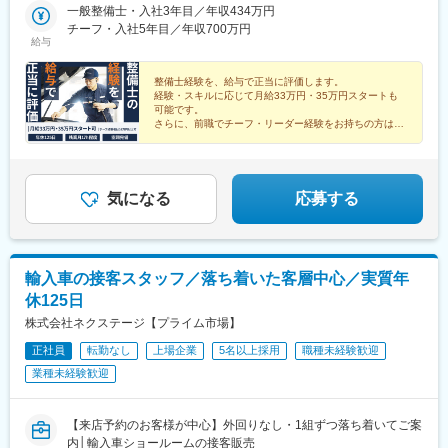
りますが、ご自身のライフスタイルや理想のキャリアに合わせ
一般整備士・入社3年目／年収434万円
駅、紀伊駅、幸駅、杁ケ池公園駅、藤代駅、羽犬塚駅、西新井大
駅(名古屋市営)、美合駅、朝菜町駅、小池駅、西小泉駅、日進駅
て、働き方をご選択いただけます！★自動車通勤OK（一部除く）
チーフ・入社5年目／年収700万円
師西駅、武蔵関駅、妙国寺前駅、京成幕張駅、南茨木駅(阪急線)、
(愛知県)、置賜駅、石浜駅、岡本駅(栃木県)、矢場町駅、竜王駅、
給与
★受動喫煙対策あり※下記勤務地補足ネクステージ水戸南店／茨城
楽々園駅、知寄町駅、追分駅(三重県)、等々力駅、西富井駅、要町
彦根駅、上野幌駅、越前新保駅、六軒駅(三重県)、小山駅、山口駅
県東茨城郡茨城町長岡矢頭3530SUV LAND名古屋／愛知県名古屋
駅、赤迫駅、長沼駅(静岡県)、志村坂上駅、はなみずき通駅、知寄
(山口県)、南町田グランベリーパーク駅、岐南駅、新浜松駅、東新
市緑区大高町丸の内36番1
整備士経験を、給与で正当に評価します。
町一丁目駅
潟駅、長泉なめり駅、港南台駅、船岡駅(宮城県)、塚目駅、東陽町
経験・スキルに応じて月給33万円・35万円スタートも
駅、新金岡駅、喜多山駅(愛知県)、東静岡駅、幕張駅、牛山駅、南
可能です。
草津駅、西那須野駅、湘南深沢駅、道ノ尾駅、南大高駅、土橋駅
さらに、前職でチーフ・リーダー経験をお持ちの方は、
チーフスタート（月給38万円以上）も目指せます。
(愛媛県)、鼓ケ浦駅、神領駅、森林公園駅(北海道)、西飾磨駅、土
崎駅、香里園駅、妙興寺駅、中島駅(愛知県)、上社駅、上塩屋駅、
ししぶ駅、センター南駅、泉中央駅、佐賀駅、千川駅、南郷１８
丁目駅、下松駅(大阪府)、水城駅、高塚駅、南大分駅、倉見駅、折
気になる
応募する
尾駅、黒松駅(宮城県)、柏林台駅、竹下駅、矢向駅、豊明駅、赤嶺
駅、寺尾駅、神辺駅、環状通東駅、新大楽毛駅、宮之阪駅、放出
駅、鷺沼駅、平塚駅、寒川駅、善行駅、洋光台駅、運動公園前駅
(青森県)、知寄町二丁目駅、岩手飯岡駅、入谷駅(神奈川県)、小古
輸入車の接客スタッフ／落ち着いた客層中心／実質年
曽駅、研究学園駅、摂津駅、神明町駅、塩釜口駅、漆山駅(山形
休125日
県)、柏駅、川中島駅、八戸駅、門司駅、三河鹿島駅、北岡崎駅、
荒子川公園駅、積志駅、箕面船場阪大前駅、竜田口駅、五箇荘
株式会社ネクステージ【プライム市場】
駅、土岐市駅、円座駅、伊奈駅、七重浜駅、紀伊駅、高岡やぶな
正社員
転勤なし
上場企業
5名以上採用
職種未経験歓迎
み駅、高蔵寺駅、柏たなか駅、美濃川合駅、習志野駅、西新町
業種未経験歓迎
駅、新利府駅、名和駅(愛知県)、春江駅、発寒駅、江南駅(愛知
県)、館腰駅、平成駅、紀三井寺駅、伊達駅、北久里浜駅、千里駅
(三重県)、北長岡駅、新座駅、動物公園駅、前橋大島駅、藤代駅、
【来店予約のお客様が中心】外回りなし・1組ずつ落ち着いてご案
公津の杜駅、羽犬塚駅、信濃国分寺駅、大須観音駅、長沼駅(静岡
内│輸入車ショールームの接客販売
県)、京成幕張駅、赤迫駅、本郷駅(愛知県)、センター北駅、要町