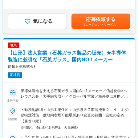
256,000円＜昇給有無＞有＜残業手当＞有＜給与補足＞勤続手
・新規顧客開拓 等
当 ～15,000円職務手当 ～15,000円賞与：年2回（昨年度実
績：2か月）賃金はあくまでも目安の金額であり、選考を通じて上
■ご入社後のイメージ
下する可能性があります。月給(月額)は固定手当を含めた表記で
応募依頼する
・本社の営業部門は40代部長1名、30代担当者1名の計2名です。
気になる
す。
（エージェントサービス）
異業種・異職種から中途で入られた方も活躍しています。
・営業エリアは中山町・山形市内を中心に村山地区全域となりま
す。
・個人ノルマはございません。営業部門全体での目標値を定め、
NEW
メンバー全員で計画を立て取り組むイメージです。
【山形】法人営業（石英ガラス製品の販売）★半導体
・達成率に応じて半期ごとのボーナスに反映いたしますので、モ
チベーションを保ちながらご勤務いただけます。
製造に必須な「石英ガラス」国内NO.1メーカー
信越石英株式会社
正社員
変更の範囲：会社の定める業務
半導体製造を支える石英ガラス国内No.1メーカー／信越化学×ヘ
レウス合弁／大手顧客取引／グローバル営業／海外拠点連携／高
仕事内容
純度・高品質技術／成長産業／充実OJT研修／長期就業風土
＜勤務地詳細＞山形工場住所：山形県天童市清池東２－４－１ 受
■業務概要
動喫煙対策：敷地内喫煙可能場所あり変更の範囲：会社の定める
半導体製造に必須な「石英ガラス」の国内No.1メーカーにして、
勤務地
事業所
【最寄り駅】
独大手グローバル企業「ヘレウス社」と、国内NO.1化学メーカー
高擶駅、漆山駅(山形県)、天童南駅
「信越化学工業」の合弁会社である当社。此度は業績拡大に伴
い、半導体製造に欠かせない当社製品「石英ガラス」の営業職を
＜予定年収＞440万円～600万円＜賃金形態＞月給制＜賃金内訳＞