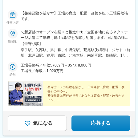
(三重県)、千里駅(三重県)、鼓ケ浦駅、南草津駅、五箇荘駅、彦根
駅、ケーブル八幡宮山上駅、伏見駅(京都府)、新金岡駅、箕面船場
【整備経験を活かす】工場の育成・配置・改善を担う工場長候補
阪大前駅、神明町駅、南茨木駅(大阪モノレール)、新石切駅、久米
です。
田駅、香里園駅、萩原天神駅、寝屋川市駅、摂津駅、土師ノ里
仕事内容
駅、箕面萱野駅、宮之阪駅、西新町駅、道場南口駅、土山駅、出
屋敷駅、西飾磨駅、新ノ口駅、新大宮駅、紀三井寺駅、紀伊駅、
＼新店舗のオープンを続々と推進中★／全国各地にあるネクステ
東山公園駅(鳥取県)、東松江駅(島根県)、清輝橋駅、福井駅(岡山
ージ店舗にて勤務可能！※希望を考慮し配属します。※店舗の詳細
勤務地
県)、早島駅、安芸中野駅、山陽女学園前駅、牛田駅(広島県)、神
については下記＜勤務地一覧＞をご確認ください。転勤がない働
【最寄り駅】
辺駅、東福山駅、山口駅(山口県)、防府駅、吉成駅、丸亀駅、円座
き方のご希望もOK！★エリア限定(中域型)★転勤なし(地域型)で
幸手駅、矢部駅、男川駅、中野栄駅、荒尾駅(岐阜県)、ジヤトコ前
駅、土橋駅(愛媛県)、知寄町二丁目駅、水城駅、新宮中央駅、笹原
の勤務形態も選択可能です！★自動車通勤OK（一部除く）★受動
駅、北戸田駅、寝屋川市駅、北松本駅、南延岡駅、鶴崎駅、野々
駅、竹下駅、折尾駅、室見駅、門司駅、佐賀駅、道ノ尾駅、幸
喫煙対策あり※下記勤務地補足ネクステージ水戸南店／茨城県東茨
市駅(ＩＲいしかわ鉄道線)、清輝橋駅、南永山駅、偕楽園駅、植田
駅、平成駅、竜田口駅、鶴崎駅、南大分駅、南延岡駅、日向住吉
城郡茨城町長岡矢頭3530SUV LAND名古屋／愛知県名古屋市緑区
工場長候補／年収570万円～857万8,000円
駅(名古屋市営)、美合駅、朝菜町駅、小池駅、西小泉駅、日進駅
駅、上塩屋駅、てだこ浦西駅、浦添前田駅、赤嶺駅、放出駅、偕
大高町丸の内36番1
工場長／年収～1,020万円
(愛知県)、置賜駅、石浜駅、岡本駅(栃木県)、矢場町駅、竜王駅、
給与
楽園駅、荒尾駅(岐阜県)、長泉なめり駅、小池駅、名和駅(愛知
彦根駅、上野幌駅、越前新保駅、六軒駅(三重県)、小山駅、山口駅
県)、前橋大島駅、藤代駅、羽犬塚駅、西新井大師西駅、信濃国分
(山口県)、南町田グランベリーパーク駅、岐南駅、新浜松駅、東新
寺駅、武蔵関駅、京成幕張駅、等々力駅、要町駅、志村坂上駅、
整備士・メカ経験を活かし、工場運営（育成・配置・改
潟駅、長泉なめり駅、港南台駅、船岡駅(宮城県)、塚目駅、東陽町
善）の中心へ。
糀谷駅、尻手駅、センター北駅、長沼駅(静岡県)、はなみずき通
駅、新金岡駅、喜多山駅(愛知県)、東静岡駅、幕張駅、牛山駅、南
整備作業は専任が担当／あなたは育成・配置・改善がメ
駅、大須観音駅、本郷駅(愛知県)、追分駅(三重県)、妙国寺前駅、
草津駅、西那須野駅、湘南深沢駅、道ノ尾駅、南大高駅、土橋駅
イン。
南茨木駅(阪急線)、西富井駅、楽々園駅、知寄町駅、赤迫駅、深江
業界不問で「現場スタッフを育てた経験」も歓迎。年収
(愛媛県)、鼓ケ浦駅、神領駅、森林公園駅(北海道)、西飾磨駅、土
橋駅、蒲田駅、上前津駅、知寄町一丁目駅
570万円～
崎駅、香里園駅、妙興寺駅、中島駅(愛知県)、上社駅、上塩屋駅、
ししぶ駅、センター南駅、泉中央駅、佐賀駅、千川駅、南郷１８
丁目駅、下松駅(大阪府)、水城駅、高塚駅、南大分駅、倉見駅、折
気になる
応募する
尾駅、黒松駅(宮城県)、柏林台駅、竹下駅、矢向駅、豊明駅、赤嶺
駅、寺尾駅、神辺駅、環状通東駅、新大楽毛駅、宮之阪駅、放出