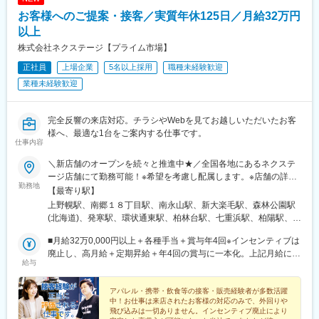
岡駅、高塚駅、天竜川駅、積志駅、ジヤトコ前駅、新浜松駅、中
お客様へのご提案・接客／実質年休125日／月給32万円
島駅(愛知県)、喜多山駅(愛知県)、牛山駅、三河鹿島駅、稲沢駅、
妙興寺駅、北岡崎駅、美合駅、豊明駅、江南駅(愛知県)、神領駅、
以上
高蔵寺駅、西尾駅、鳴海駅、塩釜口駅、石浜駅、日進駅(愛知県)、
株式会社ネクステージ【プライム市場】
伊奈駅、越戸駅、荒子川公園駅、杁ケ池公園駅、矢場町駅、植田
正社員
上場企業
5名以上採用
職種未経験歓迎
駅(名古屋市営)、男川駅、上社駅、伊勢朝日駅、小古曽駅、六軒駅
(三重県)、千里駅(三重県)、鼓ケ浦駅、南草津駅、五箇荘駅、彦根
業種未経験歓迎
駅、ケーブル八幡宮山上駅、伏見駅(京都府)、新金岡駅、箕面船場
阪大前駅、神明町駅、南茨木駅(大阪モノレール)、新石切駅、久米
田駅、香里園駅、萩原天神駅、寝屋川市駅、摂津駅、土師ノ里
完全反響の来店対応。チラシやWebを見てお越しいただいたお客
駅、箕面萱野駅、宮之阪駅、西新町駅、道場南口駅、土山駅、出
様へ、最適な1台をご案内する仕事です。
仕事内容
屋敷駅、西飾磨駅、新ノ口駅、新大宮駅、紀三井寺駅、紀伊駅、
東山公園駅(鳥取県)、東松江駅(島根県)、清輝橋駅、福井駅(岡山
＼新店舗のオープンを続々と推進中★／全国各地にあるネクステ
県)、早島駅、安芸中野駅、山陽女学園前駅、牛田駅(広島県)、神
ージ店舗にて勤務可能！※希望を考慮し配属します。※店舗の詳細
辺駅、東福山駅、山口駅(山口県)、防府駅、吉成駅、丸亀駅、円座
勤務地
については下記＜勤務地一覧＞をご確認ください。★自動車通勤
【最寄り駅】
駅、土橋駅(愛媛県)、知寄町二丁目駅、水城駅、新宮中央駅、笹原
OK（一部除く）★受動喫煙対策あり※下記勤務地補足ネクステー
上野幌駅、南郷１８丁目駅、南永山駅、新大楽毛駅、森林公園駅
駅、竹下駅、折尾駅、室見駅、門司駅、佐賀駅、道ノ尾駅、幸
ジ宮古島店／沖縄県宮古島市平良西里1276ネクステージ水戸南店
(北海道)、発寒駅、環状通東駅、柏林台駅、七重浜駅、柏陽駅、運
駅、平成駅、竜田口駅、鶴崎駅、南大分駅、南延岡駅、日向住吉
／茨城県東茨城郡茨城町長岡矢頭3530SUV LAND名古屋／愛知県
動公園前駅(青森県)、八戸駅、岩手飯岡駅、村崎野駅、石巻あゆみ
駅、上塩屋駅、てだこ浦西駅、浦添前田駅、赤嶺駅、放出駅、偕
名古屋市緑区大高町丸の内36番1
■月給32万0,000円以上＋各種手当＋賞与年4回※インセンティブは
野駅、中野栄駅、八乙女駅、黒松駅(宮城県)、新利府駅、船岡駅
楽園駅、荒尾駅(岐阜県)、長泉なめり駅、小池駅、名和駅(愛知
廃止し、高月給＋定期昇給＋年4回の賞与に一本化。上記月給には
(宮城県)、泉中央駅、塚目駅、館腰駅、土崎駅、漆山駅(山形県)、
県)、前橋大島駅、藤代駅、羽犬塚駅、西新井大師西駅、信濃国分
給与
みなし残業代29h分・5万9,000円以上含む／超過分は別途支給。
鶴岡駅、置賜駅、泉駅(常磐線)、郡山富田駅、伊達駅、研究学園
寺駅、武蔵関駅、京成幕張駅、等々力駅、要町駅、志村坂上駅、
┗全国転勤ありのグローバル型の給与となります。※前職・経験な
駅、石岡駅、常陸多賀駅、岡本駅(栃木県)、小山駅、西那須野駅、
糀谷駅、尻手駅、センター北駅、長沼駅(静岡県)、はなみずき通
どを考慮して決定します。★職種経験(業界不問)をお持ちの方であ
アパレル・携帯・飲食等の接客・販売経験者が多数活躍
新伊勢崎駅、西小泉駅、北戸田駅、与野本町駅、幸手駅、吹上駅
駅、大須観音駅、本郷駅(愛知県)、追分駅(三重県)、妙国寺前駅、
中！お仕事は来店されたお客様の対応のみで、外回りや
れば スタートから月給35万7,000円以上！ ※当社規定に準ずる
(埼玉県)、北上尾駅、新座駅、草加駅、動物公園駅、習志野駅、柏
南茨木駅(阪急線)、西富井駅、楽々園駅、知寄町駅、赤迫駅、深江
飛び込みは一切ありません。インセンティブ廃止により
（みなし残業代29h分・6万1,000円以上を含む・超過分は別途支