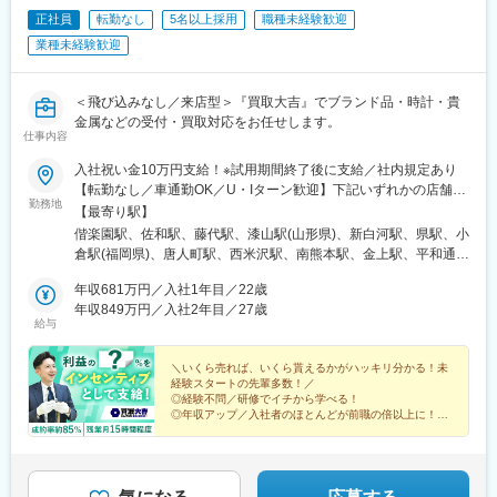
松駅(宮城県)、新利府駅、船岡駅(宮城県)、泉中央駅、前橋大島
正社員
転勤なし
5名以上採用
職種未経験歓迎
駅、福井駅(岡山県)、早島駅、淵野辺駅、草加駅、南草津駅、西小
泉駅、柏林台駅、荒尾駅(岐阜県)、鳴海駅、塚目駅、鶴崎駅、南大
業種未経験歓迎
分駅、千川駅、川中島駅、千里駅(三重県)、鶴岡駅、塩釜口駅、土
岐市駅、石浜駅、五箇荘駅、東静岡駅、土師ノ里駅、吉成駅、浦
添前田駅、新大宮駅、西那須野駅、出屋敷駅、日進駅(愛知県)、常
＜飛び込みなし／来店型＞『買取大吉』でブランド品・時計・貴
陸多賀駅、笹原駅、竹下駅、七重浜駅、北八王子駅、八戸駅、折
金属などの受付・買取対応をお任せします。
仕事内容
尾駅、志村三丁目駅、美濃川合駅、彦根駅、西飾磨駅、高塚駅、
天竜川駅、積志駅、東新庄駅、ジヤトコ前駅、公津の杜駅、春江
入社祝い金10万円支給！※試用期間終了後に支給／社内規定あり
駅、室見駅、神辺駅、東福山駅、伊達駅、東山公園駅(鳥取県)、置
【転勤なし／車通勤OK／U・Iターン歓迎】下記いずれかの店舗で
賜駅、赤嶺駅、伊奈駅、越戸駅、防府駅、門司駅、柏陽駅、村崎
勤務地
の勤務となります。■『買取大吉』水戸見川店■■『買取大吉』ひ
【最寄り駅】
野駅、箕面萱野駅、荒子川公園駅、館腰駅、木更津駅、紀三井寺
たちなか高場店■■『買取大吉』ヨークベニマルひたちなか店
偕楽園駅、佐和駅、藤代駅、漆山駅(山形県)、新白河駅、県駅、小
駅、紀伊駅、幸駅、杁ケ池公園駅、藤代駅、羽犬塚駅、西新井大
■■『買取大吉』ヨークベニマル馬渡店■■『買取大吉』取手藤代南
倉駅(福岡県)、唐人町駅、西米沢駅、南熊本駅、金上駅、平和通
師西駅、武蔵関駅、妙国寺前駅、京成幕張駅、南茨木駅(阪急線)、
店■■『買取大吉』ヤマザワ漆山店■■『買取大吉』白河高山店
駅、西小倉駅
楽々園駅、知寄町駅、追分駅(三重県)、等々力駅、西富井駅、要町
■■『買取大吉』米沢御廟店■■『買取大吉』栃木店（仮）■■『買取
年収681万円／入社1年目／22歳
駅、赤迫駅、長沼駅(静岡県)、志村坂上駅、はなみずき通駅、知寄
大吉』ビエラ小倉店■■『買取大吉』MARK IS 福岡ももち店■■『買
年収849万円／入社2年目／27歳
町一丁目駅
給与
取大吉』熊本店舗（店舗名未定）■ ※9月OPEN 予定※勤務地のご
希望は最大限考慮いたします。※勤務地の受動喫煙対策：あり
＼いくら売れば、いくら貰えるかがハッキリ分かる！未
経験スタートの先輩多数！／
◎経験不問／研修でイチから学べる！
◎年収アップ／入社者のほとんどが前職の倍以上に！
◎残業少なめ／平均残業時間15時間程度！
◎入社祝い金10万円支給！