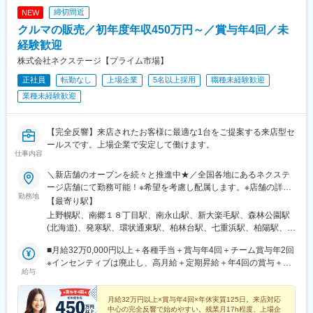
岐南駅、細畑駅、土岐市駅、美濃川合駅、豊春駅、焼津駅、東静
締切間近
NEW
岡駅、高塚駅、天竜川駅、積志駅、ジヤトコ前駅、新浜松駅、中
クルマの販売／初年度年収450万円～／賞与年4回／未
島駅(愛知県)、喜多山駅(愛知県)、牛山駅、三河鹿島駅、稲沢駅、
妙興寺駅、北岡崎駅、美合駅、豊明駅、江南駅(愛知県)、神領駅、
経験歓迎
高蔵寺駅、西尾駅、鳴海駅、塩釜口駅、石浜駅、日進駅(愛知県)、
株式会社ネクステージ【プライム市場】
伊奈駅、越戸駅、荒子川公園駅、杁ケ池公園駅、矢場町駅、植田
正社員
転勤なし
上場企業
5名以上採用
職種未経験歓迎
駅(名古屋市営)、男川駅、上社駅、伊勢朝日駅、小古曽駅、六軒駅
(三重県)、千里駅(三重県)、鼓ケ浦駅、南草津駅、五箇荘駅、彦根
業種未経験歓迎
駅、ケーブル八幡宮山上駅、伏見駅(京都府)、新金岡駅、箕面船場
阪大前駅、神明町駅、南茨木駅(大阪モノレール)、新石切駅、久米
田駅、香里園駅、萩原天神駅、寝屋川市駅、摂津駅、土師ノ里
【完全反響】来店されたお客様に最適な1台をご提案する来店型セ
駅、箕面萱野駅、宮之阪駅、西新町駅、道場南口駅、土山駅、出
ールスです。上場企業で安定して働けます。
仕事内容
屋敷駅、西飾磨駅、新ノ口駅、新大宮駅、紀三井寺駅、紀伊駅、
東山公園駅(鳥取県)、東松江駅(島根県)、清輝橋駅、福井駅(岡山
＼新店舗のオープンを続々と推進中★／全国各地にあるネクステ
県)、早島駅、安芸中野駅、山陽女学園前駅、牛田駅(広島県)、神
ージ店舗にて勤務可能！※希望を考慮し配属します。※店舗の詳細
辺駅、東福山駅、山口駅(山口県)、防府駅、吉成駅、丸亀駅、円座
勤務地
については下記＜勤務地一覧＞をご確認ください。★自動車通勤
【最寄り駅】
駅、土橋駅(愛媛県)、知寄町二丁目駅、水城駅、新宮中央駅、笹原
OK（一部除く）★受動喫煙対策あり※下記勤務地補足ネクステー
上野幌駅、南郷１８丁目駅、南永山駅、新大楽毛駅、森林公園駅
駅、竹下駅、折尾駅、室見駅、門司駅、佐賀駅、道ノ尾駅、幸
ジ宮古島店／沖縄県宮古島市平良西里1276ネクステージ水戸南店
(北海道)、発寒駅、環状通東駅、柏林台駅、七重浜駅、柏陽駅、運
駅、平成駅、竜田口駅、鶴崎駅、南大分駅、南延岡駅、日向住吉
／茨城県東茨城郡茨城町長岡矢頭3530SUV LAND名古屋／愛知県
動公園前駅(青森県)、八戸駅、岩手飯岡駅、村崎野駅、石巻あゆみ
駅、上塩屋駅、てだこ浦西駅、浦添前田駅、赤嶺駅、放出駅、偕
名古屋市緑区大高町丸の内36番1
■月給32万0,000円以上＋各種手当＋賞与年4回＋チーム賞与年2回
野駅、中野栄駅、八乙女駅、黒松駅(宮城県)、新利府駅、船岡駅
楽園駅、荒尾駅(岐阜県)、長泉なめり駅、小池駅、名和駅(愛知
※インセンティブは廃止し、高月給＋定期昇給＋年4回の賞与＋年
(宮城県)、泉中央駅、塚目駅、館腰駅、土崎駅、漆山駅(山形県)、
県)、前橋大島駅、藤代駅、羽犬塚駅、西新井大師西駅、信濃国分
給与
2回のチーム賞与に一本化。上記月給にはみなし残業代29h分・5
鶴岡駅、置賜駅、泉駅(常磐線)、郡山富田駅、伊達駅、研究学園
寺駅、武蔵関駅、京成幕張駅、等々力駅、要町駅、志村坂上駅、
万9,000円以上含む／超過分は別途支給。┗全国転勤ありのグロー
駅、石岡駅、常陸多賀駅、岡本駅(栃木県)、小山駅、西那須野駅、
糀谷駅、尻手駅、センター北駅、長沼駅(静岡県)、はなみずき通
バル型の給与となります。※前職・経験などを考慮して決定しま
月給32万円以上×賞与年4回×年休実質125日。来店対応
新伊勢崎駅、西小泉駅、北戸田駅、与野本町駅、幸手駅、吹上駅
駅、大須観音駅、本郷駅(愛知県)、追分駅(三重県)、妙国寺前駅、
中心の完全反響で始めやすい。残業月17h程度、上場企