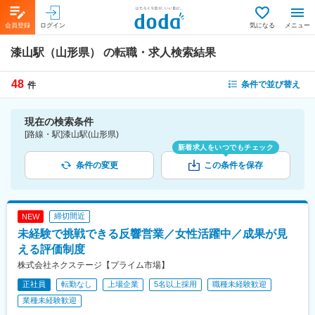
会員登録
ログイン
気になる
メニュー
漆山駅（山形県）
の転職・求人検索結果
48
条件で並び替え
件
現在の検索条件
[路線・駅]漆山駅(山形県)
新着求人をいつでもチェック
条件の変更
この条件を保存
締切間近
NEW
未経験で挑戦できる反響営業／女性活躍中／成果が見
える評価制度
株式会社ネクステージ【プライム市場】
正社員
転勤なし
上場企業
5名以上採用
職種未経験歓迎
業種未経験歓迎