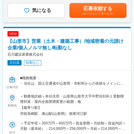
年収は通勤手当は含みません。別途支給となります。■モデル年
収：450万円～610万円 ⇒配偶者・子1名各扶養で世帯主の方の
応募依頼する
■業務内容
気になる
モデル年収です。各種手当の受給状況に応じて変動いたします。
（エージェントサービス）
財務部門の管理会計担当者として、以下の業務をお願いいたしま
賃金はあくまでも目安の金額であり、選考を通じて上下する可能
す。
性があります。月給(月額)は固定手当を含めた表記です。
・現場との連携を図って原価データの収集・分析、製造コストの
透明性確保。
NEW
・原価計算のプロセス改善および業務フローの最適化。
【山形市】営業（土木・建築工事）/地域密着の元請け
・損益管理のための予実管理、および経営の戦略的意思決定をサ
ポートする財務報告作成。
企業/個人ノルマ無し/転勤なし
石川建設産業株式会社
■組織構成
正社員
転勤なし
財務部7名
今回は定年退職に伴う、メンバークラスの方を募集しておりま
す。
■職務概要：
・当社は、国土交通省や山形県・市町村からの依頼をメインに、
■働き方／魅力ポイント
仕事内容
土木工事、住宅建築・解体、産業廃棄物処理等を幅広く手掛ける
・トプコングループのマザー工場。眼科用医療機器・測量機器の
総合建設会社です。
分野で世界トップクラスシェア。
＜勤務地詳細＞本社住所：山形県山形市大字中野目838-1 受動喫
・山形本社の営業担当者として以下の業務をお任せいたします。
・年間休日127日／完全週休2日制／福利厚生充実
煙対策：屋内全面禁煙変更の範囲：無
＜公共工事の場合＞
勤務地
・山形屈指の働きやすさが整っております。
【最寄り駅】
・地方公共団体からの工事情報の把握
・残業時間15時間／月程度
羽前長崎駅、漆山駅(山形県)、南寒河江駅
・申請書類の作成・提出
・入札業務 等
変更の範囲：会社の定める業務
＜予定年収＞300万円～400万円＜賃金形態＞月給制＜賃金内訳＞
＜民間工事の場合＞
月額（基本給）：214,000円～256,000円＜月給＞214,000円～
・設計事務所、不動産業者への訪問、情報収集、提案
給与