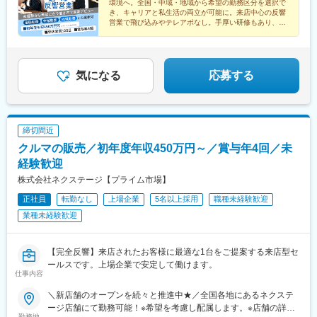
環境へ。全国・中域・地域から希望の勤務区分を選択で
緑区大高町丸の内36番1
万0,000円以上含む※前職・経験などを考慮して決定します。★職
(埼玉県)、北上尾駅、新座駅、草加駅、動物公園駅、習志野駅、柏
き、キャリアと私生活の両立が可能に。来店中心の反響
種経験(業界不問)をお持ちの方であれば スタートから月給35万
駅、柏たなか駅、幕張駅、公津の杜駅、木更津駅、南町田グラン
営業で飛び込みやテレアポなし。手厚い研修もあり、着
7,000円以上！ ※当社規定に準ずる（みなし残業代6万1,000円以
実に成長可能！初年度年収450万円可※グローバル型
ベリーパーク駅、青砥駅、小平駅、中神駅、上野毛駅、千川駅、
上を含む）※みなし残業時間はすべて29h/超過した場合は別途支給
北八王子駅、志村三丁目駅、京急蒲田駅、東陽町駅、北久里浜
駅、善行駅、鴨居駅、入谷駅(神奈川県)、鴨宮駅、淵野辺駅、矢向
駅、倉見駅、港南台駅、湘南深沢駅、矢部駅、センター南駅、寒
気になる
応募する
川駅、洋光台駅、鷺沼駅、平塚駅、北長岡駅、東新潟駅、寺尾
駅、高岡やぶなみ駅、東新庄駅、朝菜町駅、野々市駅(ＩＲいしか
わ鉄道線)、春江駅、越前新保駅、竜王駅、北松本駅、川中島駅、
岐南駅、細畑駅、土岐市駅、美濃川合駅、豊春駅、焼津駅、東静
締切間近
岡駅、高塚駅、天竜川駅、積志駅、ジヤトコ前駅、新浜松駅、中
クルマの販売／初年度年収450万円～／賞与年4回／未
島駅(愛知県)、喜多山駅(愛知県)、牛山駅、三河鹿島駅、稲沢駅、
妙興寺駅、北岡崎駅、美合駅、豊明駅、江南駅(愛知県)、神領駅、
経験歓迎
高蔵寺駅、西尾駅、鳴海駅、塩釜口駅、石浜駅、日進駅(愛知県)、
株式会社ネクステージ【プライム市場】
伊奈駅、越戸駅、荒子川公園駅、杁ケ池公園駅、矢場町駅、植田
正社員
転勤なし
上場企業
5名以上採用
職種未経験歓迎
駅(名古屋市営)、男川駅、上社駅、伊勢朝日駅、小古曽駅、六軒駅
(三重県)、千里駅(三重県)、鼓ケ浦駅、南草津駅、五箇荘駅、彦根
業種未経験歓迎
駅、ケーブル八幡宮山上駅、伏見駅(京都府)、新金岡駅、箕面船場
阪大前駅、神明町駅、南茨木駅(大阪モノレール)、新石切駅、久米
田駅、香里園駅、萩原天神駅、寝屋川市駅、摂津駅、土師ノ里
【完全反響】来店されたお客様に最適な1台をご提案する来店型セ
駅、箕面萱野駅、宮之阪駅、西新町駅、道場南口駅、土山駅、出
ールスです。上場企業で安定して働けます。
仕事内容
屋敷駅、西飾磨駅、新ノ口駅、新大宮駅、紀三井寺駅、紀伊駅、
東山公園駅(鳥取県)、東松江駅(島根県)、清輝橋駅、福井駅(岡山
＼新店舗のオープンを続々と推進中★／全国各地にあるネクステ
県)、早島駅、安芸中野駅、山陽女学園前駅、牛田駅(広島県)、神
ージ店舗にて勤務可能！※希望を考慮し配属します。※店舗の詳細
辺駅、東福山駅、山口駅(山口県)、防府駅、吉成駅、丸亀駅、円座
勤務地