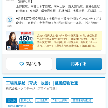
については下記＜勤務地一覧＞をご確認ください。転勤がない働
【最寄り駅】
駅、土橋駅(愛媛県)、知寄町二丁目駅、水城駅、新宮中央駅、笹原
き方のご希望もOK！★エリア限定(中域型)★転勤なし(地域型)で
上野幌駅、南郷１８丁目駅、南永山駅、新大楽毛駅、森林公園駅
駅、竹下駅、折尾駅、室見駅、門司駅、佐賀駅、道ノ尾駅、幸
の勤務形態も選択可能です！★自動車通勤OK（一部除く）★受動
(北海道)、発寒駅、環状通東駅、柏林台駅、七重浜駅、柏陽駅、運
駅、平成駅、竜田口駅、鶴崎駅、南大分駅、南延岡駅、日向住吉
喫煙対策あり※下記勤務地補足ネクステージ宮古島店／沖縄県宮古
動公園前駅(青森県)、八戸駅、岩手飯岡駅、村崎野駅、石巻あゆみ
駅、上塩屋駅、てだこ浦西駅、浦添前田駅、赤嶺駅、放出駅、偕
島市平良西里1276ネクステージ水戸南店／茨城県東茨城郡茨城町
■月給32万0,000円以上＋各種手当＋賞与年4回※インセンティブは
野駅、中野栄駅、八乙女駅、黒松駅(宮城県)、新利府駅、船岡駅
楽園駅、荒尾駅(岐阜県)、長泉なめり駅、小池駅、名和駅(愛知
長岡矢頭3530SUV LAND名古屋／愛知県名古屋市緑区大高町丸の
廃止し、高月給＋定期昇給＋年4回の賞与に一本化。上記月給には
(宮城県)、泉中央駅、塚目駅、館腰駅、土崎駅、漆山駅(山形県)、
県)、前橋大島駅、藤代駅、羽犬塚駅、西新井大師西駅、信濃国分
給与
内36番1
みなし残業代29h分・5万9,000円以上含む／超過分は別途支給。
鶴岡駅、置賜駅、泉駅(常磐線)、郡山富田駅、伊達駅、研究学園
寺駅、武蔵関駅、京成幕張駅、等々力駅、要町駅、志村坂上駅、
┗全国転勤ありのグローバル型の場合の給与となります。※前職・
駅、石岡駅、常陸多賀駅、岡本駅(栃木県)、小山駅、西那須野駅、
糀谷駅、尻手駅、センター北駅、長沼駅(静岡県)、はなみずき通
経験などを考慮して決定します。★職種経験(業界不問)をお持ちの
月給32万円以上×賞与年4回×年休実質125日。来店対応
新伊勢崎駅、西小泉駅、北戸田駅、与野本町駅、幸手駅、吹上駅
駅、大須観音駅、本郷駅(愛知県)、追分駅(三重県)、妙国寺前駅、
中心の完全反響で始めやすい。残業月17h程度、上場企
方であれば スタートから月給35万7,000円以上！ ※当社規定に
(埼玉県)、北上尾駅、新座駅、草加駅、動物公園駅、習志野駅、柏
南茨木駅(阪急線)、西富井駅、楽々園駅、知寄町駅、赤迫駅、深江
業の安定環境。未経験歓迎・研修あり。新制度「チーム
準ずる（みなし残業代29h分・6万1,000円以上を含む・超過分は
駅、柏たなか駅、幕張駅、公津の杜駅、木更津駅、南町田グラン
賞与」スタート！通常賞与含め計6回に！詳細は面接に
橋駅、蒲田駅、上前津駅、知寄町一丁目駅
別途支給）
てご案内可能です！
ベリーパーク駅、青砥駅、小平駅、中神駅、上野毛駅、千川駅、
北八王子駅、志村三丁目駅、京急蒲田駅、東陽町駅、北久里浜
駅、善行駅、鴨居駅、入谷駅(神奈川県)、鴨宮駅、淵野辺駅、矢向
駅、倉見駅、港南台駅、湘南深沢駅、矢部駅、センター南駅、寒
気になる
応募する
川駅、洋光台駅、鷺沼駅、平塚駅、北長岡駅、東新潟駅、寺尾
駅、高岡やぶなみ駅、東新庄駅、朝菜町駅、野々市駅(ＩＲいしか
わ鉄道線)、春江駅、越前新保駅、竜王駅、北松本駅、川中島駅、
岐南駅、細畑駅、土岐市駅、美濃川合駅、豊春駅、焼津駅、東静
工場長候補（育成・改善）│整備経験歓迎
岡駅、高塚駅、天竜川駅、積志駅、ジヤトコ前駅、新浜松駅、中
株式会社ネクステージ【プライム市場】
島駅(愛知県)、喜多山駅(愛知県)、牛山駅、三河鹿島駅、稲沢駅、
妙興寺駅、北岡崎駅、美合駅、豊明駅、江南駅(愛知県)、神領駅、
高蔵寺駅、西尾駅、鳴海駅、塩釜口駅、石浜駅、日進駅(愛知県)、
正社員
転勤なし
上場企業
5名以上採用
職種未経験歓迎
伊奈駅、越戸駅、荒子川公園駅、杁ケ池公園駅、矢場町駅、植田
業種未経験歓迎
駅(名古屋市営)、男川駅、上社駅、伊勢朝日駅、小古曽駅、六軒駅