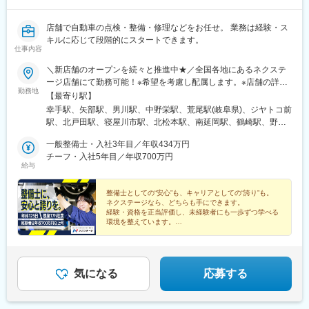
分駅、千川駅、川中島駅、千里駅(三重県)、鶴岡駅、塩釜口駅、土
岐市駅、石浜駅、五箇荘駅、東静岡駅、土師ノ里駅、吉成駅、浦
添前田駅、新大宮駅、西那須野駅、出屋敷駅、日進駅(愛知県)、常
店舗で自動車の点検・整備・修理などをお任せ。 業務は経験・ス
陸多賀駅、笹原駅、竹下駅、七重浜駅、北八王子駅、八戸駅、折
キルに応じて段階的にスタートできます。
仕事内容
尾駅、志村三丁目駅、美濃川合駅、彦根駅、西飾磨駅、高塚駅、
天竜川駅、積志駅、東新庄駅、ジヤトコ前駅、公津の杜駅、春江
＼新店舗のオープンを続々と推進中★／全国各地にあるネクステ
駅、室見駅、神辺駅、東福山駅、伊達駅、東山公園駅(鳥取県)、置
ージ店舗にて勤務可能！※希望を考慮し配属します。※店舗の詳細
賜駅、赤嶺駅、伊奈駅、越戸駅、防府駅、門司駅、柏陽駅、村崎
勤務地
については下記＜勤務地一覧＞をご確認ください。＜ 働き方の
【最寄り駅】
野駅、箕面萱野駅、荒子川公園駅、館腰駅、木更津駅、紀三井寺
選択が可能です！ ＞ネクステージでは3つの働き方があります。
幸手駅、矢部駅、男川駅、中野栄駅、荒尾駅(岐阜県)、ジヤトコ前
駅、紀伊駅、幸駅、杁ケ池公園駅、藤代駅、羽犬塚駅、西新井大
1、全国転勤ありの『グローバル型』2、近隣エリア内の『中域
駅、北戸田駅、寝屋川市駅、北松本駅、南延岡駅、鶴崎駅、野々
師西駅、武蔵関駅、妙国寺前駅、京成幕張駅、南茨木駅(阪急線)、
型』3、転勤なしの『地域型』働き方によってスタート給与が異な
市駅(ＩＲいしかわ鉄道線)、清輝橋駅、南永山駅、偕楽園駅、植田
楽々園駅、知寄町駅、追分駅(三重県)、等々力駅、西富井駅、要町
りますが、ご自身のライフスタイルや理想のキャリアに合わせ
一般整備士・入社3年目／年収434万円
駅(名古屋市営)、美合駅、朝菜町駅、小池駅、西小泉駅、日進駅
駅、赤迫駅、長沼駅(静岡県)、志村坂上駅、はなみずき通駅、知寄
て、働き方をご選択いただけます！★自動車通勤OK（一部除く）
チーフ・入社5年目／年収700万円
(愛知県)、置賜駅、石浜駅、岡本駅(栃木県)、矢場町駅、竜王駅、
町一丁目駅
給与
★受動喫煙対策あり※下記勤務地補足ネクステージ水戸南店／茨城
彦根駅、上野幌駅、越前新保駅、六軒駅(三重県)、小山駅、山口駅
県東茨城郡茨城町長岡矢頭3530SUV LAND名古屋／愛知県名古屋
(山口県)、南町田グランベリーパーク駅、岐南駅、新浜松駅、東新
市緑区大高町丸の内36番1
整備士としての“安心”も、キャリアとしての“誇り”も。
潟駅、長泉なめり駅、港南台駅、船岡駅(宮城県)、塚目駅、東陽町
ネクステージなら、どちらも手にできます。
駅、新金岡駅、喜多山駅(愛知県)、東静岡駅、幕張駅、牛山駅、南
経験・資格を正当評価し、未経験者にも一歩ずつ学べる
草津駅、西那須野駅、湘南深沢駅、道ノ尾駅、南大高駅、土橋駅
環境を整えています。
「この先も整備士を続けたい／もっと評価されたい」そ
(愛媛県)、鼓ケ浦駅、神領駅、森林公園駅(北海道)、西飾磨駅、土
の想いを叶えられる場所です。
崎駅、香里園駅、妙興寺駅、中島駅(愛知県)、上社駅、上塩屋駅、
ししぶ駅、センター南駅、泉中央駅、佐賀駅、千川駅、南郷１８
丁目駅、下松駅(大阪府)、水城駅、高塚駅、南大分駅、倉見駅、折
気になる
応募する
尾駅、黒松駅(宮城県)、柏林台駅、竹下駅、矢向駅、豊明駅、赤嶺
駅、寺尾駅、神辺駅、環状通東駅、新大楽毛駅、宮之阪駅、放出
駅、鷺沼駅、平塚駅、寒川駅、善行駅、洋光台駅、運動公園前駅