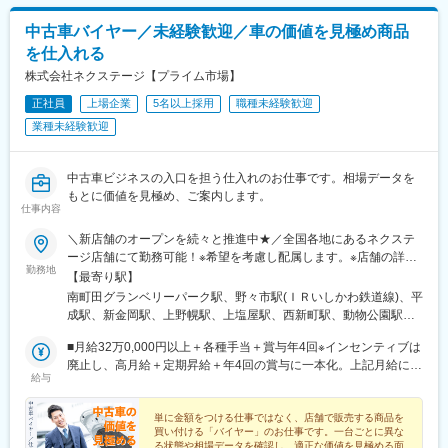
駅、鷺沼駅、平塚駅、寒川駅、善行駅、洋光台駅、運動公園前駅
(青森県)、知寄町二丁目駅、岩手飯岡駅、入谷駅(神奈川県)、小古
中古車バイヤー／未経験歓迎／車の価値を見極め商品
曽駅、研究学園駅、摂津駅、神明町駅、塩釜口駅、漆山駅(山形
を仕入れる
県)、柏駅、川中島駅、八戸駅、門司駅、三河鹿島駅、北岡崎駅、
荒子川公園駅、積志駅、箕面船場阪大前駅、竜田口駅、五箇荘
株式会社ネクステージ【プライム市場】
駅、土岐市駅、円座駅、伊奈駅、七重浜駅、紀伊駅、高岡やぶな
正社員
上場企業
5名以上採用
職種未経験歓迎
み駅、高蔵寺駅、柏たなか駅、美濃川合駅、習志野駅、西新町
業種未経験歓迎
駅、新利府駅、名和駅(愛知県)、春江駅、発寒駅、江南駅(愛知
県)、館腰駅、平成駅、紀三井寺駅、伊達駅、北久里浜駅、千里駅
(三重県)、北長岡駅、新座駅、動物公園駅、前橋大島駅、藤代駅、
中古車ビジネスの入口を担う仕入れのお仕事です。相場データを
公津の杜駅、羽犬塚駅、信濃国分寺駅、大須観音駅、長沼駅(静岡
もとに価値を見極め、ご案内します。
県)、京成幕張駅、赤迫駅、本郷駅(愛知県)、センター北駅、要町
仕事内容
駅、尻手駅、深江橋駅、知寄町駅、追分駅(三重県)、妙国寺前駅、
上前津駅、知寄町一丁目駅
＼新店舗のオープンを続々と推進中★／全国各地にあるネクステ
ージ店舗にて勤務可能！※希望を考慮し配属します。※店舗の詳細
勤務地
については下記＜勤務地一覧＞をご確認ください。転勤がない働
【最寄り駅】
き方のご希望もOK！★エリア限定(中域型)★転勤なし(地域型)で
南町田グランベリーパーク駅、野々市駅(ＩＲいしかわ鉄道線)、平
の勤務形態も選択可能です！★自動車通勤OK（一部除く）★受動
成駅、新金岡駅、上野幌駅、上塩屋駅、西新町駅、動物公園駅、
喫煙対策あり※下記勤務地補足ネクステージ宮古島店／沖縄県宮古
習志野駅、柏駅、水城駅、小池駅、箕面船場阪大前駅、名和駅(愛
島市平良西里1276ネクステージ水戸南店／茨城県東茨城郡茨城町
■月給32万0,000円以上＋各種手当＋賞与年4回※インセンティブは
知県)、神明町駅、北戸田駅、南郷１８丁目駅、柏たなか駅、北長
長岡矢頭3530SUV LAND名古屋／愛知県名古屋市緑区大高町丸の
廃止し、高月給＋定期昇給＋年4回の賞与に一本化。上記月給には
岡駅、中島駅(愛知県)、喜多山駅(愛知県)、幕張駅、牛山駅、泉駅
給与
内36番1
みなし残業代29h分・5万9,000円以上含む／超過分は1分単位で別
(常磐線)、三河鹿島駅、与野本町駅、研究学園駅、南永山駅、新伊
途支給。┗全国転勤ありのグローバル型の場合の給与となりま
勢崎駅、妙興寺駅、稲沢駅、南茨木駅(大阪モノレール)、岡本駅
す。※前職・経験などを考慮して決定します。★営業・販売などの
単に金額をつける仕事ではなく、店舗で販売する商品を
(栃木県)、南延岡駅、北久里浜駅、善行駅、鴨居駅、北岡崎駅、美
買い付ける「バイヤー」のお仕事です。一台ごとに異な
職種経験(業界不問)をお持ちの方であれば スタートから月給35
合駅、清輝橋駅、てだこ浦西駅、新石切駅、新ノ口駅、青砥駅、
る状態や相場データを確認し、適正な価値を見極める面