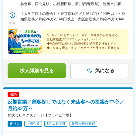
駅、土橋駅(愛媛県)、知寄町二丁目駅、水城駅、新宮中央駅、笹原
浦・栃木・佐野・群馬・埼玉・熊谷・所沢・春日部・千葉・習志
林台駅、西北見駅、小鶴新田駅、筒井駅(青森県)、陸奥市川駅、岩
駅、竹下駅、折尾駅、室見駅、門司駅、佐賀駅、道ノ尾駅、幸
野・野田・袖ケ浦・神奈川・川崎・湘南・相模・山梨【北陸信越
手飯岡駅、泉外旭川駅、漆山駅(山形県)、西袋駅、福島駅(福島
駅、平成駅、竜田口駅、鶴崎駅、南大分駅、南延岡駅、日向住吉
エリア】・新潟・長岡・富山・石川・長野・松本【中部エリ
【大学卒以上の場合】・東京都勤務／月給27万8,400円以上・愛
県)、内郷駅、鮫洲駅、東武練馬駅、六町駅、小宮駅、西国立駅、
駅、上塩屋駅、てだこ浦西駅、浦添前田駅、赤嶺駅、放出駅、偕
ア】・名古屋・豊橋・西三河・小牧・福井・岐阜・飛騨・静岡・
知県勤務／月給26万2,160円以上・大阪府勤務／月給25万9,840円
水戸駅、荒川沖駅、江曽島駅、田島駅、上泉駅、西大宮駅、明戸
給与
楽園駅、荒尾駅(岐阜県)、長泉なめり駅、小池駅、名和駅(愛知
浜松・沼津・三重・四日市【近畿エリア】・大阪・なにわ・和
以上・その他地域／月給23万2,000円以上【専門学校卒（4年課
駅、所沢駅、豊春駅、稲毛海岸駅、船橋日大前駅、運河駅、長浦
県)、前橋大島駅、藤代駅、羽犬塚駅、西新井大師西駅、信濃国分
泉・京都・京都南・奈良・滋賀・和歌山・兵庫、姫路【中国エリ
程）の場合】・東京都勤務／月給27万8,400円以上・愛知県勤務
駅(千葉県)、鴨居駅、小島新田駅、平塚駅、下溝駅、酒折駅、白山
寺駅、武蔵関駅、京成幕張駅、等々力駅、要町駅、志村坂上駅、
ア】・広島・福山・鳥取・島根・岡山・山口【四国エリア】・香
／月給26万2,160円以上・大阪府勤務／月給25万9,840円以上・そ
＼8月23日(日)エントリー〆切！車社会の安全を守る、
駅(新潟県)、宮内駅(新潟県)、東新庄駅、大河端駅、北長野駅、平
自動車検査のプロフェッショナルへ！／
糀谷駅、尻手駅、センター北駅、長沼駅(静岡県)、はなみずき通
川・徳島・愛媛・高知【九州エリア】・福岡・北九州・久留米・
の他地域／月給23万2,000円以上【短大卒以上、または専門学校
田駅(長野県)、中島駅(愛知県)、船町駅、若林駅(愛知県)、岩倉駅
◆法的基準に基づく新規検査や構造変更検査を担当
駅、大須観音駅、本郷駅(愛知県)、追分駅(三重県)、妙国寺前駅、
筑豊・佐賀・長崎・佐世保・厳原・熊本・大分・宮崎・鹿児島・
卒（2年課程）の場合】・東京都勤務／月給25万9,800円以上・愛
(愛知県)、ベル前駅、南宿駅、高山駅、県総合運動場駅、さぎの宮
◆スキルを磨き、キャリアアップが目指せる研修あり
南茨木駅(阪急線)、西富井駅、楽々園駅、知寄町駅、赤迫駅、深江
奄美・沖縄・宮古・八重山※詳細については、当機構のウェブサイ
知県勤務／月給26万4,645円以上・大阪府勤務／月給24万2,480円
◆長期的に働けるワークライフバランスの整った環境
駅、高茶屋駅、霞ケ浦駅、寝屋川市駅、フェリーターミナル駅、
橋駅、蒲田駅、上前津駅、知寄町一丁目駅
トをご覧ください。
以上・その他地域／月給21万6,500円以上【高等学校卒業以上の
北信太駅、堅田駅、上鳥羽口駅、淀駅、平端駅、和歌山港駅、青
場合】・東京都勤務／月給24万360円以上・愛知県勤務／月給22
木駅、妻鹿駅、東尾道駅、鳥取駅、東松江駅(島根県)、備前一宮
万6,339円以上・大阪府勤務／月給22万4,336円以上・その他地域
駅、矢原駅、鬼無駅、勝瑞駅、久米駅、布師田駅、浦添前田駅、
求人詳細を見る
気になる
／月給20万300円以上※これまでの経験を考慮した上で、決定いた
西鉄千早駅、下曽根駅、荒木駅、船尾駅(福岡県)、佐賀駅、市布
します。※試用期間6ヵ月あり。期間中の待遇に変更はありませ
駅、日宇駅、たびら平戸口駅、健軍町駅、牧駅(大分県)、田吉駅、
ん。
坂之上駅、北２４条駅、品川シーサイド駅、鶴田駅、南荒子駅、
花堂駅、県立美術館前駅、富田浜駅、南港東駅、くいな橋駅、舟
NEW
戸駅、千早駅、青物横丁駅、南港口駅、十条駅(京都市営)、鹿児駅
反響営業／顧客探しではなく来店客への提案が中心／
月給32万～
株式会社ネクステージ【プライム市場】
正社員
上場企業
5名以上採用
業種未経験歓迎