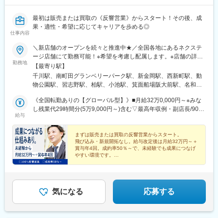
駅、ケーブル八幡宮山上駅、伏見駅(京都府)、新金岡駅、箕面船場
阪大前駅、神明町駅、南茨木駅(大阪モノレール)、新石切駅、久米
田駅、香里園駅、萩原天神駅、寝屋川市駅、摂津駅、土師ノ里
最初は販売または買取の《反響営業》からスタート！その後、成
駅、箕面萱野駅、宮之阪駅、西新町駅、道場南口駅、土山駅、出
果・適性・希望に応じてキャリアを歩める◎
仕事内容
屋敷駅、西飾磨駅、新ノ口駅、新大宮駅、紀三井寺駅、紀伊駅、
東山公園駅(鳥取県)、東松江駅(島根県)、清輝橋駅、福井駅(岡山
＼新店舗のオープンを続々と推進中★／全国各地にあるネクステ
県)、早島駅、安芸中野駅、山陽女学園前駅、牛田駅(広島県)、神
ージ店舗にて勤務可能！※希望を考慮し配属します。※店舗の詳細
辺駅、東福山駅、山口駅(山口県)、防府駅、吉成駅、丸亀駅、円座
勤務地
については下記＜勤務地一覧＞をご確認ください。＜ 働き方の
【最寄り駅】
駅、土橋駅(愛媛県)、知寄町二丁目駅、水城駅、新宮中央駅、笹原
選択が可能です！ ＞ネクステージでは3つの働き方があります。
千川駅、南町田グランベリーパーク駅、新金岡駅、西新町駅、動
駅、竹下駅、折尾駅、室見駅、門司駅、佐賀駅、道ノ尾駅、幸
1、全国転勤ありの『グローバル型』2、近隣エリア内の『中域
物公園駅、習志野駅、柏駅、小池駅、箕面船場阪大前駅、名和駅
駅、平成駅、竜田口駅、鶴崎駅、南大分駅、南延岡駅、日向住吉
型』3、転勤なしの『地域型』働き方によってスタート給与が異な
(愛知県)、神明町駅、北戸田駅、柏たなか駅、熱田駅、喜多山駅
駅、上塩屋駅、てだこ浦西駅、浦添前田駅、赤嶺駅、放出駅、偕
りますが、ご自身のライフスタイルや理想のキャリアに合わせ
《全国転勤ありの【グローバル型】》■月給32万0,000円～※みな
(愛知県)、矢向駅、幕張駅、センター南駅、寝屋川市駅、植田駅
楽園駅、荒尾駅(岐阜県)、長泉なめり駅、小池駅、名和駅(愛知
て、働き方をご選択いただけます！★自動車通勤OK（一部除く）
し残業代29時間分(5万9,000円～)含む▽最高年収例・副店長/901
(名古屋市営)、矢場町駅、鼓ケ浦駅、牛山駅、三河鹿島駅、与野本
県)、前橋大島駅、藤代駅、羽犬塚駅、西新井大師西駅、信濃国分
給与
★受動喫煙対策あり※下記勤務地補足SUV LAND名古屋／愛知県名
万6,000円・チーフ/823万2,000円・一般職/555万8,000円《近隣
町駅、新伊勢崎駅、妙興寺駅、稲沢駅、南茨木駅(大阪モノレー
寺駅、武蔵関駅、京成幕張駅、等々力駅、要町駅、志村坂上駅、
古屋市緑区大高町丸の内36番1ネクステージ徳島店／徳島県徳島
エリア内の【中域型】》■月給29万0,000円～※みなし残業代29時
ル)、北久里浜駅、善行駅、鴨居駅、北岡崎駅、美合駅、新石切
糀谷駅、尻手駅、センター北駅、長沼駅(静岡県)、はなみずき通
市川内町大松106ネクステージ水戸南店／茨城県東茨城郡茨城町
間分(5万3,000円～)含む▽最高年収例・副店長/849万8,000円・チ
まずは販売または買取の反響営業からスタート。
駅、新ノ口駅、青砥駅、京急蒲田駅、豊明駅、久米田駅、岐南
駅、大須観音駅、本郷駅(愛知県)、追分駅(三重県)、妙国寺前駅、
飛び込み・新規開拓なし。給与改定後は月給32万円～＋
長岡矢頭3530ネクステージ宮古島店／沖縄県宮古島市平良西里
ーフ/772万8,000円・一般職/505万4,000円《転勤なしの【地域
駅、細畑駅、松井山手駅、伏見駅(京都府)、伊勢朝日駅、入谷駅
南茨木駅(阪急線)、西富井駅、楽々園駅、知寄町駅、赤迫駅、深江
賞与年4回。成約率50％～で、未経験でも成果につなげ
1276
型】》■月給27万0,000円～※みなし残業代29時間分(5万0,000円
(神奈川県)、幸手駅、江南駅(愛知県)、香里園駅、吹上駅(埼玉
やすい環境です。
橋駅、蒲田駅、上前津駅、知寄町一丁目駅
～)含む▽最高年収例・副店長/816万2,000円・チーフ/737万8,000
その先に販売・買取・ブランド・役職などの選択肢も広
県)、萩原天神駅、小古曽駅、神領駅、高蔵寺駅、豊春駅、鴨宮
がります。
円・一般職/470万4,000円※前職や経験などを考慮して決定しま
駅、小平駅、中神駅、中島駅(愛知県)、六軒駅(三重県)、北松本
す。※上記いずれもみなし残業代の時間分を超える時間外労働分は
駅、信濃国分寺駅、北上尾駅、新座駅、道場南口駅、上野毛駅、
追加支給します。★新制度「チーム賞与」開始！ あなたの店舗
西尾駅、土山駅、摂津駅、前橋大島駅、淵野辺駅、草加駅、南草
気になる
応募する
でのご活躍の評価に準じて支給します！通常賞与年4回に＋チーム
津駅、西小泉駅、荒尾駅(岐阜県)、南大高駅、杁ケ池公園駅、川中
賞与年2回で計6回！※詳細は面接でご案内可
島駅、千里駅(三重県)、塩釜口駅、土岐市駅、石浜駅、五箇荘駅、
土師ノ里駅、新大宮駅、出屋敷駅、日進駅(愛知県)、北八王子駅、