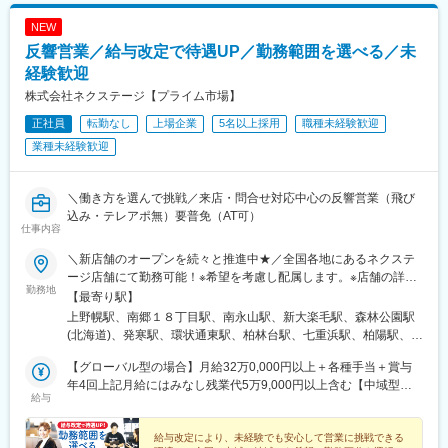
(青森県)、知寄町二丁目駅、岩手飯岡駅、入谷駅(神奈川県)、小古
NEW
曽駅、研究学園駅、摂津駅、神明町駅、塩釜口駅、漆山駅(山形
反響営業／給与改定で待遇UP／勤務範囲を選べる／未
県)、柏駅、川中島駅、八戸駅、門司駅、三河鹿島駅、北岡崎駅、
荒子川公園駅、積志駅、箕面船場阪大前駅、竜田口駅、五箇荘
経験歓迎
駅、土岐市駅、円座駅、伊奈駅、七重浜駅、紀伊駅、高岡やぶな
株式会社ネクステージ【プライム市場】
み駅、高蔵寺駅、柏たなか駅、美濃川合駅、習志野駅、西新町
正社員
転勤なし
上場企業
5名以上採用
職種未経験歓迎
駅、新利府駅、名和駅(愛知県)、春江駅、発寒駅、江南駅(愛知
県)、館腰駅、平成駅、紀三井寺駅、伊達駅、北久里浜駅、千里駅
業種未経験歓迎
(三重県)、北長岡駅、新座駅、動物公園駅、前橋大島駅、藤代駅、
公津の杜駅、羽犬塚駅、信濃国分寺駅、大須観音駅、長沼駅(静岡
県)、京成幕張駅、赤迫駅、本郷駅(愛知県)、センター北駅、要町
＼働き方を選んで挑戦／来店・問合せ対応中心の反響営業（飛び
駅、尻手駅、深江橋駅、知寄町駅、追分駅(三重県)、妙国寺前駅、
込み・テレアポ無）要普免（AT可）
仕事内容
上前津駅、知寄町一丁目駅
＼新店舗のオープンを続々と推進中★／全国各地にあるネクステ
ージ店舗にて勤務可能！※希望を考慮し配属します。※店舗の詳細
勤務地
については下記＜勤務地一覧＞をご確認ください。＜ 働き方の
【最寄り駅】
選択が可能です！ ＞ネクステージでは3つの働き方があります。
上野幌駅、南郷１８丁目駅、南永山駅、新大楽毛駅、森林公園駅
1、全国転勤ありの『グローバル型』2、近隣エリア内の『中域
(北海道)、発寒駅、環状通東駅、柏林台駅、七重浜駅、柏陽駅、運
型』3、転居を伴う転勤なしの『地域型』働き方によってスタート
動公園前駅(青森県)、八戸駅、岩手飯岡駅、村崎野駅、石巻あゆみ
給与が異なりますが、ご自身のライフスタイルや理想のキャリア
【グローバル型の場合】月給32万0,000円以上＋各種手当＋賞与
野駅、中野栄駅、八乙女駅、黒松駅(宮城県)、新利府駅、船岡駅
に合わせて、働き方をご選択いただけます！★自動車通勤OK（一
年4回上記月給にはみなし残業代5万9,000円以上含む【中域型の
(宮城県)、泉中央駅、塚目駅、館腰駅、土崎駅、漆山駅(山形県)、
給与
部除く）★受動喫煙対策あり※下記勤務地補足ネクステージ宮古島
場合】月給29万0,000円以上＋各種手当＋賞与年4回上記月給には
鶴岡駅、置賜駅、泉駅(常磐線)、郡山富田駅、伊達駅、研究学園
店／沖縄県宮古島市平良西里1276ネクステージ水戸南店／茨城県
みなし残業代5万3,000円以上含む【地域型の場合】月給27万
駅、石岡駅、常陸多賀駅、岡本駅(栃木県)、小山駅、西那須野駅、
東茨城郡茨城町長岡矢頭3530SUV LAND名古屋／愛知県名古屋市
0,000円以上＋各種手当＋賞与年4回上記月給にはみなし残業代5
給与改定により、未経験でも安心して営業に挑戦できる
新伊勢崎駅、西小泉駅、北戸田駅、与野本町駅、幸手駅、吹上駅