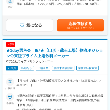
増員募集致します。
月額（基本給）：270,000円～350,000円＜月給＞270,000円～
給与
350,000円＜昇給有無＞有＜残業手当＞有＜給与補足＞■上記年収
■業務詳細
はあくまで想定です。スキル・年齢等により前後する可能性があ
当社「石英ガラス」を、国内外のウエハメーカーに営業して頂き
ります。■賞与：年2回（前年実績：4カ月分）■昇給：年1回賃金
ます。
はあくまでも目安の金額であり、選考を通じて上下する可能性が
応募依頼する
気になる
あります。月給(月額)は固定手当を含めた表記です。
（エージェントサービス）
【具体的には】
・半導体製造メーカーが使用する石英製品の営業
・顧客の投資情報や需要予測の収集及び、販売促進を行います。
・一部日系半導体装置メーカーの海外拠点からの引き合い
NEW
・弊社海外グループ会社との連携
★1day選考会：8/7★【山形・蔵王工場】物流ポジショ
【取引先】
国内外の半導体ウエハメーカー
ン◇東証プライム上場飲料メーカー
株式会社ライフドリンクカンパニー
※入社後は、製造現場にて６ヶ月程度のOJT研修を実施する予定
正社員
転勤なし
上場企業
職種未経験歓迎
業種未経験歓迎
【魅力ポイント】
■東証プライム上場 信越化学工業株式会社のグループ企業
【引っ越し補助・社宅制度充実◎／入社祝い金・決算賞与あり／
■年間休日122日
年休120日】
■日勤のみ
仕事内容
プライム上場の飲料メーカーとして、天然水・茶系飲料・炭酸飲
■マイカー通勤OK
料などを製造販売する当社の蔵王工場にて、１Day選考会ーを実
■定年65歳
＜勤務地詳細＞蔵王工場住所：山形県山形市漆山2502-1 勤務地最
施させていただきます。ぜひ気軽にご応募ください。
寄駅：JR山形線／漆山駅受動喫煙対策：屋内全面禁煙変更の範
■日時：8/7 11時～16時開始
勤務地
■入社後の流れ
囲：無
【最寄り駅】
■場所：蔵王工場にて対面実施(山形県山形市漆山2502-1)
入社後製造現場にて６ヶ月程度のOJT研修を実施し、顧客やマー