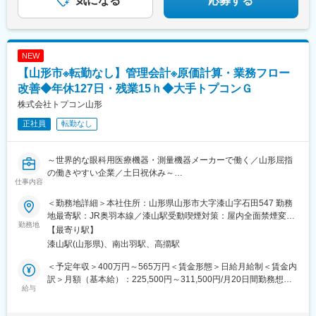
気になる
応募する
NEW
【山形市※転勤なし】管理会計※原価計算・業務フロー
改善◆年休127日・残業15ｈ◆大手トプコンＧ
株式会社トプコン山形
正社員
転勤なし
～世界的な眼科用医療機器・測量機器メーカーで働く／山形屈指
の働きやすい企業／土日祝休み～
仕事内容
■概要：
＜勤務地詳細＞本社住所：山形県山形市大字漆山字石田547 勤務
・眼科用医療機器・測量機器の分野で世界トップクラスシェアを
地最寄駅：JR奥羽本線／漆山駅受動喫煙対策：屋内全面禁煙変更
誇るトプコングループのメイン工場にて、管理会計担当者（財務
勤務地
の範囲：無
【最寄り駅】
部門）での原価計算業務をお任せいたします。
漆山駅(山形県)、南出羽駅、高擶駅
世界的シェアを持つ精密機器メーカーの生産拠点で、原価データ
収集・分析からプロセス改善、経営報告まで一貫して担当。現場
＜予定年収＞400万円～565万円＜賃金形態＞日給月給制＜賃金内
と密に連携して製造コストの透明化に貢献できるため、業務の成
訳＞月額（基本給）：225,500円～311,500円/月20日間勤務想定
果が会社の意思決定に直結します。国家資格費用補助やOJT・自
給与
その他固定手当/月：1,700円～9,000円＜想定月額＞227,200円～
己啓発支援でスキルアップを後押し。年間休日127日・転勤な
320,500円＜昇給有無＞有＜残業手当＞有＜給与補足＞※上記予定
し・交通費全額支給など、安心して長く働ける環境です。