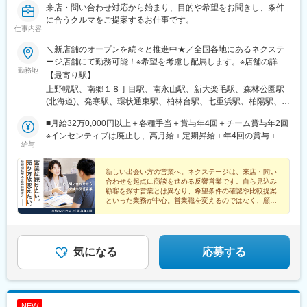
来店・問い合わせ対応から始まり、目的や希望をお聞きし、条件
に合うクルマをご提案するお仕事です。
仕事内容
＼新店舗のオープンを続々と推進中★／全国各地にあるネクステ
ージ店舗にて勤務可能！※希望を考慮し配属します。※店舗の詳細
勤務地
については下記＜勤務地一覧＞をご確認ください。★自動車通勤
【最寄り駅】
OK（一部除く）★受動喫煙対策あり※下記勤務地補足ネクステー
上野幌駅、南郷１８丁目駅、南永山駅、新大楽毛駅、森林公園駅
ジ宮古島店／沖縄県宮古島市平良西里1276ネクステージ水戸南店
(北海道)、発寒駅、環状通東駅、柏林台駅、七重浜駅、柏陽駅、運
／茨城県東茨城郡茨城町長岡矢頭3530SUV LAND名古屋／愛知県
動公園前駅(青森県)、八戸駅、岩手飯岡駅、村崎野駅、石巻あゆみ
名古屋市緑区大高町丸の内36番1
■月給32万0,000円以上＋各種手当＋賞与年4回＋チーム賞与年2回
野駅、中野栄駅、八乙女駅、黒松駅(宮城県)、新利府駅、船岡駅
※インセンティブは廃止し、高月給＋定期昇給＋年4回の賞与＋チ
(宮城県)、泉中央駅、塚目駅、館腰駅、土崎駅、漆山駅(山形県)、
給与
ーム賞与年2回に一本化。上記月給にはみなし残業代29h分・5万
鶴岡駅、置賜駅、泉駅(常磐線)、郡山富田駅、伊達駅、研究学園
9,000円以上含む／超過分は別途支給。┗全国転勤ありのグローバ
駅、石岡駅、常陸多賀駅、岡本駅(栃木県)、小山駅、西那須野駅、
ル型の給与となります。※前職・経験などを考慮して決定します。
新しい出会い方の営業へ。ネクステージは、来店・問い
新伊勢崎駅、西小泉駅、北戸田駅、与野本町駅、幸手駅、吹上駅
合わせを起点に商談を進める反響営業です。自ら見込み
★職種経験(業界不問)をお持ちの方であれば スタートから月給
(埼玉県)、北上尾駅、新座駅、草加駅、動物公園駅、習志野駅、柏
顧客を探す営業とは異なり、希望条件の確認や比較提案
35万7,000円以上！ ※当社規定に準ずる（みなし残業代29h分・6
駅、柏たなか駅、幕張駅、公津の杜駅、木更津駅、南町田グラン
といった業務が中心。営業職を変えるのではなく、顧客
万1,000円以上を含む・超過分は別途支給）
との出会い方を変える転職です。
ベリーパーク駅、青砥駅、小平駅、中神駅、上野毛駅、千川駅、
北八王子駅、志村三丁目駅、京急蒲田駅、東陽町駅、北久里浜
駅、善行駅、鴨居駅、入谷駅(神奈川県)、鴨宮駅、淵野辺駅、矢向
駅、倉見駅、港南台駅、湘南深沢駅、矢部駅、センター南駅、寒
気になる
応募する
川駅、洋光台駅、鷺沼駅、平塚駅、北長岡駅、東新潟駅、寺尾
駅、高岡やぶなみ駅、東新庄駅、朝菜町駅、野々市駅(ＩＲいしか
わ鉄道線)、春江駅、越前新保駅、竜王駅、北松本駅、川中島駅、
岐南駅、細畑駅、土岐市駅、美濃川合駅、豊春駅、焼津駅、東静
NEW