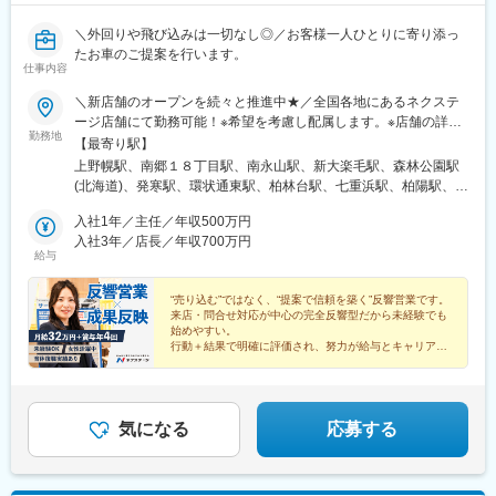
＼外回りや飛び込みは一切なし◎／お客様一人ひとりに寄り添っ
たお車のご提案を行います。
仕事内容
＼新店舗のオープンを続々と推進中★／全国各地にあるネクステ
ージ店舗にて勤務可能！※希望を考慮し配属します。※店舗の詳細
勤務地
については下記＜勤務地一覧＞をご確認ください。★自動車通勤
【最寄り駅】
OK（一部除く）★受動喫煙対策あり※下記勤務地補足ネクステー
上野幌駅、南郷１８丁目駅、南永山駅、新大楽毛駅、森林公園駅
ジ宮古島店／沖縄県宮古島市平良西里1276ネクステージ水戸南店
(北海道)、発寒駅、環状通東駅、柏林台駅、七重浜駅、柏陽駅、運
／茨城県東茨城郡茨城町長岡矢頭3530SUV LAND名古屋／愛知県
動公園前駅(青森県)、八戸駅、岩手飯岡駅、村崎野駅、石巻あゆみ
名古屋市緑区大高町丸の内36番1
入社1年／主任／年収500万円
野駅、中野栄駅、八乙女駅、黒松駅(宮城県)、新利府駅、船岡駅
入社3年／店長／年収700万円
(宮城県)、泉中央駅、塚目駅、館腰駅、土崎駅、漆山駅(山形県)、
給与
鶴岡駅、置賜駅、泉駅(常磐線)、郡山富田駅、伊達駅、研究学園
駅、石岡駅、常陸多賀駅、岡本駅(栃木県)、小山駅、西那須野駅、
“売り込む”ではなく、“提案で信頼を築く”反響営業です。
新伊勢崎駅、西小泉駅、北戸田駅、与野本町駅、幸手駅、吹上駅
来店・問合せ対応が中心の完全反響型だから未経験でも
(埼玉県)、北上尾駅、新座駅、草加駅、動物公園駅、習志野駅、柏
始めやすい。
駅、柏たなか駅、幕張駅、公津の杜駅、木更津駅、南町田グラン
行動＋結果で明確に評価され、努力が給与とキャリアに
直結。
ベリーパーク駅、青砥駅、小平駅、中神駅、上野毛駅、千川駅、
20～30代女性活躍中！ライフイベント後も営業を続け
北八王子駅、志村三丁目駅、京急蒲田駅、東陽町駅、北久里浜
られる環境です。
駅、善行駅、鴨居駅、入谷駅(神奈川県)、鴨宮駅、淵野辺駅、矢向
駅、倉見駅、港南台駅、湘南深沢駅、矢部駅、センター南駅、寒
気になる
応募する
川駅、洋光台駅、鷺沼駅、平塚駅、北長岡駅、東新潟駅、寺尾
駅、高岡やぶなみ駅、東新庄駅、朝菜町駅、野々市駅(ＩＲいしか
わ鉄道線)、春江駅、越前新保駅、竜王駅、北松本駅、川中島駅、