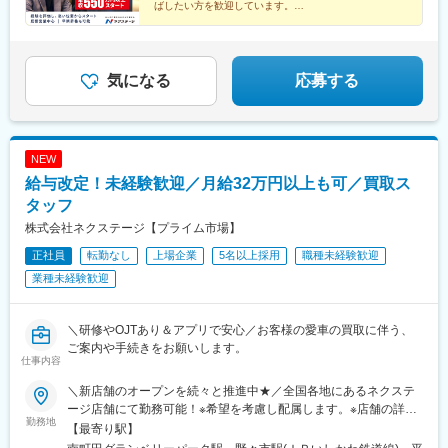
駅、柏たなか駅、幕張駅、公津の杜駅、木更津駅、南町田グラン
ばしたい方を歓迎しています。
駅、志村坂上駅、本郷駅(愛知県)、長沼駅(静岡県)、西富井駅、
20～30代の仲間が多く、同世代で切磋琢磨しながら成
ベリーパーク駅、青砥駅、小平駅、中神駅、上野毛駅、千川駅、
楽々園駅、知寄町駅、赤迫駅、深江橋駅、上前津駅、蒲田駅、知
長できる環境です。
北八王子駅、志村三丁目駅、京急蒲田駅、東陽町駅、北久里浜
寄町一丁目駅
駅、善行駅、鴨居駅、入谷駅(神奈川県)、鴨宮駅、淵野辺駅、矢向
駅、倉見駅、港南台駅、湘南深沢駅、矢部駅、センター南駅、寒
気になる
応募する
川駅、洋光台駅、鷺沼駅、平塚駅、北長岡駅、東新潟駅、寺尾
駅、高岡やぶなみ駅、東新庄駅、朝菜町駅、野々市駅(ＩＲいしか
わ鉄道線)、春江駅、越前新保駅、竜王駅、北松本駅、川中島駅、
岐南駅、細畑駅、土岐市駅、美濃川合駅、豊春駅、焼津駅、東静
NEW
岡駅、高塚駅、天竜川駅、積志駅、ジヤトコ前駅、新浜松駅、中
給与改定！未経験歓迎／月給32万円以上も可／買取ス
島駅(愛知県)、喜多山駅(愛知県)、牛山駅、三河鹿島駅、稲沢駅、
妙興寺駅、北岡崎駅、美合駅、豊明駅、江南駅(愛知県)、神領駅、
タッフ
高蔵寺駅、西尾駅、鳴海駅、塩釜口駅、石浜駅、日進駅(愛知県)、
株式会社ネクステージ【プライム市場】
伊奈駅、越戸駅、荒子川公園駅、杁ケ池公園駅、矢場町駅、植田
正社員
転勤なし
上場企業
5名以上採用
職種未経験歓迎
駅(名古屋市営)、男川駅、上社駅、伊勢朝日駅、小古曽駅、六軒駅
(三重県)、千里駅(三重県)、鼓ケ浦駅、南草津駅、五箇荘駅、彦根
業種未経験歓迎
駅、ケーブル八幡宮山上駅、伏見駅(京都府)、新金岡駅、箕面船場
阪大前駅、神明町駅、南茨木駅(大阪モノレール)、新石切駅、久米
田駅、香里園駅、萩原天神駅、寝屋川市駅、摂津駅、土師ノ里
＼研修やOJTあり＆アプリで安心／お客様の愛車の買取に伴う、
駅、箕面萱野駅、宮之阪駅、西新町駅、道場南口駅、土山駅、出
ご案内や手続きをお願いします。
仕事内容
屋敷駅、西飾磨駅、新ノ口駅、新大宮駅、紀三井寺駅、紀伊駅、
東山公園駅(鳥取県)、東松江駅(島根県)、清輝橋駅、福井駅(岡山
＼新店舗のオープンを続々と推進中★／全国各地にあるネクステ
県)、早島駅、安芸中野駅、山陽女学園前駅、牛田駅(広島県)、神
ージ店舗にて勤務可能！※希望を考慮し配属します。※店舗の詳細
辺駅、東福山駅、山口駅(山口県)、防府駅、吉成駅、丸亀駅、円座
勤務地
については下記＜勤務地一覧＞をご確認ください。転勤がない働
【最寄り駅】
駅、土橋駅(愛媛県)、知寄町二丁目駅、水城駅、新宮中央駅、笹原
き方のご希望もOK！★エリア限定(中域型)★転勤なし(地域型)で