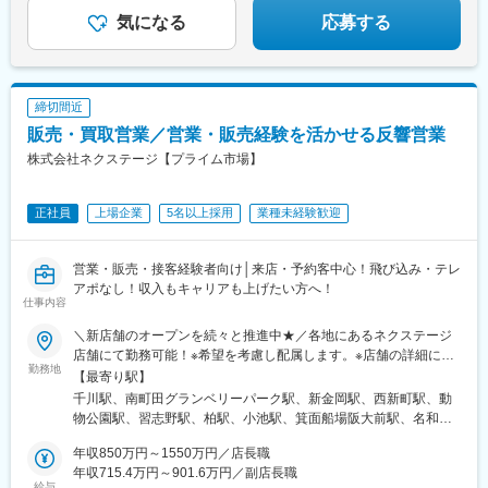
27万円以上＋各種手当＋賞与年4回（みなし残業代29h分・5万円
知県)、竜王駅、香里園駅、高岡やぶなみ駅、円座駅、知寄町二丁
気になる
応募する
以上を含む・超過分は1分単位で別途支給）◎月平均残業時間は
目駅、吹上駅(埼玉県)、佐賀駅、萩原天神駅、森林公園駅(北海
17時間程度！
道)、発寒駅、環状通東駅、漆山駅(山形県)、山口駅(山口県)、道ノ
尾駅、小古曽駅、神領駅、土崎駅、高蔵寺駅、豊春駅、小山駅、
鴨宮駅、小平駅、中神駅、東松江駅(島根県)、六軒駅(三重県)、土
締切間近
橋駅(愛媛県)、北松本駅、焼津駅、信濃国分寺駅、北上尾駅、寝屋
販売・買取営業／営業・販売経験を活かせる反響営業
川市駅、東新潟駅、寺尾駅、新宮中央駅、新座駅、道場南口駅、
偕楽園駅、長泉なめり駅、上野毛駅、岩手飯岡駅、西尾駅、土山
株式会社ネクステージ【プライム市場】
駅、石岡駅、石巻あゆみ野駅、摂津駅、中野栄駅、八乙女駅、黒
松駅(宮城県)、新利府駅、船岡駅(宮城県)、泉中央駅、前橋大島
正社員
上場企業
5名以上採用
業種未経験歓迎
駅、福井駅(岡山県)、早島駅、淵野辺駅、草加駅、南草津駅、西小
泉駅、柏林台駅、荒尾駅(岐阜県)、鳴海駅、塚目駅、鶴崎駅、南大
分駅、千川駅、川中島駅、千里駅(三重県)、鶴岡駅、塩釜口駅、土
営業・販売・接客経験者向け│来店・予約客中心！飛び込み・テレ
岐市駅、石浜駅、五箇荘駅、東静岡駅、土師ノ里駅、吉成駅、浦
アポなし！収入もキャリアも上げたい方へ！
添前田駅、新大宮駅、西那須野駅、出屋敷駅、日進駅(愛知県)、常
仕事内容
陸多賀駅、笹原駅、竹下駅、七重浜駅、北八王子駅、八戸駅、折
尾駅、志村三丁目駅、美濃川合駅、彦根駅、西飾磨駅、高塚駅、
＼新店舗のオープンを続々と推進中★／各地にあるネクステージ
天竜川駅、積志駅、東新庄駅、ジヤトコ前駅、公津の杜駅、春江
店舗にて勤務可能！※希望を考慮し配属します。※店舗の詳細につ
勤務地
駅、室見駅、神辺駅、東福山駅、伊達駅、東山公園駅(鳥取県)、置
いては下記＜勤務地一覧＞をご確認ください。●本求人は、全国転
【最寄り駅】
賜駅、赤嶺駅、伊奈駅、越戸駅、防府駅、門司駅、柏陽駅、村崎
勤ありの『グローバル型』の募集となります。新店舗も増え続け
千川駅、南町田グランベリーパーク駅、新金岡駅、西新町駅、動
野駅、箕面萱野駅、荒子川公園駅、館腰駅、木更津駅、紀三井寺
ているため、ポストも拡大中！早期キャリアアップをご希望の方
物公園駅、習志野駅、柏駅、小池駅、箕面船場阪大前駅、名和駅
駅、紀伊駅、幸駅、杁ケ池公園駅、藤代駅、羽犬塚駅、西新井大
にピッタリです◎転勤がない働き方のご希望もOK！・エリア限定
(愛知県)、神明町駅、北戸田駅、柏たなか駅、中島駅(愛知県)、喜
師西駅、武蔵関駅、妙国寺前駅、京成幕張駅、南茨木駅(阪急線)、
(中域型)・転勤なし(地域型)での勤務形態も選択可能です！★自動
年収850万円～1550万円／店長職
多山駅(愛知県)、矢向駅、幕張駅、センター南駅、寝屋川市駅、植
楽々園駅、知寄町駅、追分駅(三重県)、等々力駅、西富井駅、要町
車通勤OK（一部除く）★受動喫煙対策あり※下記勤務地補足SUV
年収715.4万円～901.6万円／副店長職
田駅(名古屋市営)、矢場町駅、鼓ケ浦駅、牛山駅、三河鹿島駅、与
給与