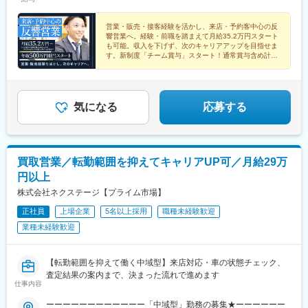
駅、赤迫駅、長沼駅(静岡県)、志村坂上駅、はなみずき通駅、知寄
LAND名古屋／愛知県名古屋市緑区大高町丸の内36番1ネクステー
野本町駅、新伊勢崎駅、妙興寺駅、稲沢駅、南茨木駅(大阪モノレ
町一丁目駅
ジ徳島店／徳島県徳島市川内町大松106ネクステージ水戸南店／
ール)、北久里浜駅、善行駅、鴨居駅、北岡崎駅、美合駅、新石切
茨城県東茨城郡茨城町長岡矢頭3530ネクステージ宮古島店／沖縄
営業・販売・接客経験を活かし、来店・予約客中心の反
駅、新ノ口駅、青砥駅、京急蒲田駅、豊明駅、久米田駅、岐南
響営業へ。経験・前職を踏まえて月給35.2万円スタート
県宮古島市平良西里1276
駅、細畑駅、松井山手駅、伏見駅(京都府)、伊勢朝日駅、入谷駅
も可能。収入を下げず、次のキャリアアップを目指せま
(神奈川県)、幸手駅、江南駅(愛知県)、香里園駅、吹上駅(埼玉
す。新制度「チーム賞与」スタート！通常賞与含め計6
回に！詳細は面接にてご案内可能です！
県)、萩原天神駅、小古曽駅、神領駅、高蔵寺駅、豊春駅、鴨宮
駅、小平駅、中神駅、六軒駅(三重県)、北松本駅、信濃国分寺駅、
北上尾駅、新座駅、道場南口駅、上野毛駅、西尾駅、土山駅、摂
津駅、前橋大島駅、淵野辺駅、草加駅、南草津駅、西小泉駅、荒
気になる
応募する
尾駅(岐阜県)、南大高駅、杁ケ池公園駅、川中島駅、千里駅(三重
県)、塩釜口駅、土岐市駅、石浜駅、五箇荘駅、土師ノ里駅、新大
宮駅、出屋敷駅、日進駅(愛知県)、北八王子駅、志村三丁目駅、美
濃川合駅、彦根駅、西飾磨駅、公津の杜駅、伊奈駅、越戸駅、箕
買取営業／転勤範囲を抑えてキャリアUP可／月給29万
面萱野駅、荒子川公園駅、木更津駅、紀三井寺駅、紀伊駅、湘南
円以上
深沢駅、港南台駅、矢部駅、倉見駅、東陽町駅、上社駅、男川
駅、市役所前駅(愛知県)、上野幌駅、南郷１８丁目駅、南永山駅、
株式会社ネクステージ【プライム市場】
新大楽毛駅、森林公園駅(北海道)、発寒駅、環状通東駅、柏林台
正社員
上場企業
5名以上採用
職種未経験歓迎
駅、七重浜駅、柏陽駅、運動公園前駅(青森県)、八戸駅、岩手飯岡
業種未経験歓迎
駅、村崎野駅、石巻あゆみ野駅、中野栄駅、八乙女駅、黒松駅(宮
城県)、新利府駅、船岡駅(宮城県)、泉中央駅、塚目駅、館腰駅、
土崎駅、漆山駅(山形県)、鶴岡駅、置賜駅、泉駅(常磐線)、郡山富
【転勤範囲を抑えて働く中域型】来店対応・車の状態チェック、
田駅、伊達駅、研究学園駅、石岡駅、常陸多賀駅、岡本駅(栃木
査定結果の案内まで、決まった流れで進めます
県)、小山駅、西那須野駅、北長岡駅、東新潟駅、寺尾駅、高岡や
仕事内容
ぶなみ駅、東新庄駅、朝菜町駅、野々市駅(ＩＲいしかわ鉄道線)、
春江駅、越前新保駅、竜王駅、焼津駅、東静岡駅、高塚駅、天竜
ーーーーーーーーーーーー「中域型」勤務の募集★ーーーーーー