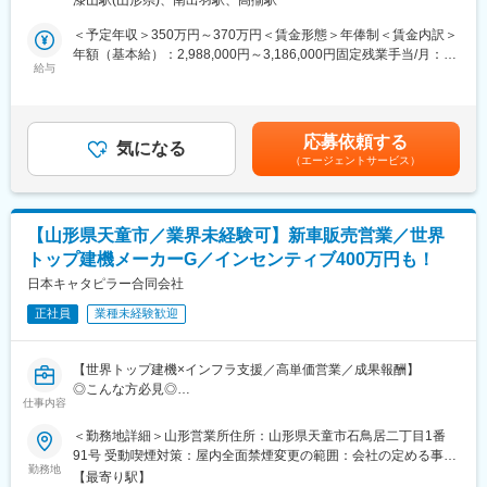
漆山駅(山形県)、南出羽駅、高擶駅
ケット等営業知識のトレーニングを予定しております。
■業務内容
また、配属後も先輩社員がOJTにて丁寧に教えて下さいますの
＜予定年収＞350万円～370万円＜賃金形態＞年俸制＜賃金内訳＞
・トラックからの積み下ろしや積み込み､商品(ペットボトル飲料)
で、ご安心ください。
年額（基本給）：2,988,000円～3,186,000円固定残業手当/月：
の運搬
給与
38,200円～40,700円（固定残業時間20時間0分/月）超過した時間
※工場内の倉庫と近隣の保管倉庫の2か所に分かれて勤務
■働きやすさ
外労働の残業手当は追加支給＜月額＞287,200円～306,200円（12
・入出荷業務､倉庫内作業､在庫管理
年休122日、土日祝休み、残業20h程度と非常に働きやすく、柔軟
分割）（一律手当を含む）＜昇給有無＞有＜残業手当＞有＜給与
主にフォークリフトを使用し、上記業務をお任せする予定です。
な働き方が可能です。
補足＞※想定される残業代を含んだ年収となります。■昇給：年1
応募依頼する
※2本爪・４本爪カウンターフォークリフトの使用が中心です（4
気になる
回（4月）■別途決算賞与支給あり■4年連続ベースアップ（2026年
（エージェントサービス）
本爪経験はなくても問題ありません）
■当社について
4月から月15,000円のベースアップ）賃金はあくまでも目安の金
※手積み・手降しなしのため女性も活躍中です
総売上高2兆円超の独大手グローバル企業「ヘレウス社」と、国内
額であり、選考を通じて上下する可能性があります。月給(月額)は
NO.1化学メーカー「信越化学工業」の合弁会社である当社。
固定手当を含めた表記です。
■当社の魅力：
半導体製造に欠かせない超高純度ガラスである「石英ガラス」の
【山形県天童市／業界未経験可】新車販売営業／世界
中途採用者が9割以上であり、年齢や入社年次に関係なく、活躍で
国内NO.1シェアを誇り、ヘレウス社から導入した光学用石英ガラ
トップ建機メーカーG／インセンティブ400万円も！
きるフィールドがあります。また働きやすく・働き甲斐のある会
ス製造技術と、信越グループの卓越した合成技術を活かし、世界
社を目指して、福利厚生の充実など、働く社員への還元も随時行
日本キャタピラー合同会社
屈指の高純度･高品質の石英ガラスを製造しております。
っております。
既にSONY様、TSMC様といった名だたる大手企業に当社製品を提
正社員
業種未経験歓迎
・入社祝い金（10万円） ※規定有り
供しており、今後AI・IoT・ロボット・自動運転と更に発展してい
・家具家電付き社宅、費用補助有り ※規定有り
く社会において、半導体及び石英ガラスの需要は拡大していくた
・引っ越し補助金10万円 ※規定有り
め、更なる成長が期待されております。
【世界トップ建機×インフラ支援／高単価営業／成果報酬】
・決算賞与有り（前年実績22万円/年）
◎こんな方必見◎
・制服貸与
変更の範囲：会社の定める業務
仕事内容
・営業として「しっかり稼ぎたい・評価されたい」方
・休憩室有り
・ルートだけでなく、顧客開拓スキルも身に着けたい方
＜勤務地詳細＞山形営業所住所：山形県天童市石鳥居二丁目1番
・交通費支給（距離に応じてガソリン代支給）
・安定性のある業界で長期的にキャリアを築きたい方
91号 受動喫煙対策：屋内全面禁煙変更の範囲：会社の定める事業
・無料の駐車場有り、車通勤可能
勤務地
所
【最寄り駅】