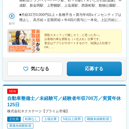
南町田グランベリーパーク駅、野々市駅(ＩＲいしかわ鉄道線)、平
駅、竹下駅、折尾駅、室見駅、門司駅、佐賀駅、道ノ尾駅、幸
の勤務形態も選択可能です！★自動車通勤OK（一部除く）★受動
成駅、新金岡駅、上野幌駅、上塩屋駅、西新町駅、動物公園駅、
駅、平成駅、竜田口駅、鶴崎駅、南大分駅、南延岡駅、日向住吉
喫煙対策あり※下記勤務地補足ネクステージ宮古島店／沖縄県宮古
習志野駅、柏駅、水城駅、小池駅、箕面船場阪大前駅、名和駅(愛
駅、上塩屋駅、てだこ浦西駅、浦添前田駅、赤嶺駅、放出駅、偕
島市平良西里1276ネクステージ水戸南店／茨城県東茨城郡茨城町
■月給32万0,000円以上＋各種手当＋賞与年4回※インセンティブは
知県)、神明町駅、北戸田駅、南郷１８丁目駅、柏たなか駅、北長
楽園駅、荒尾駅(岐阜県)、長泉なめり駅、小池駅、名和駅(愛知
長岡矢頭3530SUV LAND名古屋／愛知県名古屋市緑区大高町丸の
廃止し、高月給＋定期昇給＋年4回の賞与に一本化。上記月給には
岡駅、中島駅(愛知県)、喜多山駅(愛知県)、幕張駅、牛山駅、泉駅
県)、前橋大島駅、藤代駅、羽犬塚駅、西新井大師西駅、信濃国分
給与
内36番1
みなし残業代29h分・5万9,000円以上含む／超過分は1分単位で別
(常磐線)、三河鹿島駅、与野本町駅、研究学園駅、南永山駅、新伊
寺駅、武蔵関駅、京成幕張駅、等々力駅、要町駅、志村坂上駅、
途支給。┗全国転勤ありのグローバル型の場合の給与となりま
勢崎駅、妙興寺駅、稲沢駅、南茨木駅(大阪モノレール)、岡本駅
糀谷駅、尻手駅、センター北駅、長沼駅(静岡県)、はなみずき通
す。※前職・経験などを考慮して決定します。★職種経験(業界不
買取スタッフって難しそう…と思った方へ。
(栃木県)、南延岡駅、北久里浜駅、善行駅、鴨居駅、北岡崎駅、美
駅、大須観音駅、本郷駅(愛知県)、追分駅(三重県)、妙国寺前駅、
お客様の車を買取る（＝仕入れ）仕事です。
問)をお持ちの方であれば スタートから月給35万7,000円以
合駅、清輝橋駅、てだこ浦西駅、新石切駅、新ノ口駅、青砥駅、
南茨木駅(阪急線)、西富井駅、楽々園駅、知寄町駅、赤迫駅、深江
査定はアプリがサポートするので、知識は入社後で
上！ ※当社規定に準ずる（みなし残業代29h分・6万1,000円以上
豊明駅、丸亀駅、久米田駅、岐南駅、細畑駅、日向住吉駅、ケー
OK。
橋駅、蒲田駅、上前津駅、知寄町一丁目駅
を含む・超過分は1分単位で別途支給）・中域型の場合／月給29
接客・販売経験がそのまま活きる／営業未経験もOK！
ブル八幡宮山上駅、伏見駅(京都府)、新大楽毛駅、竜田口駅、伊勢
研修・OJTで、半年で一人前を目指せます。（実績デー
万円以上＋各種手当＋賞与年4回（みなし残業代29h分・5.3万円
朝日駅、郡山富田駅、入谷駅(神奈川県)、幸手駅、安芸中野駅、山
タあり）
以上を含む・超過分は1分単位で別途支給）・地域型の場合／月給
陽女学園前駅、牛田駅(広島県)、運動公園前駅(青森県)、江南駅(愛
27万円以上＋各種手当＋賞与年4回（みなし残業代29h分・5万円
知県)、竜王駅、香里園駅、高岡やぶなみ駅、円座駅、知寄町二丁
気になる
応募する
以上を含む・超過分は1分単位で別途支給）◎月平均残業時間は
目駅、吹上駅(埼玉県)、佐賀駅、萩原天神駅、森林公園駅(北海
17時間程度！
道)、発寒駅、環状通東駅、漆山駅(山形県)、山口駅(山口県)、道ノ
尾駅、小古曽駅、神領駅、土崎駅、高蔵寺駅、豊春駅、小山駅、
鴨宮駅、小平駅、中神駅、東松江駅(島根県)、六軒駅(三重県)、土
NEW
橋駅(愛媛県)、北松本駅、焼津駅、信濃国分寺駅、北上尾駅、寝屋
自動車整備士／未経験可／経験者年収700万／実質年休
川市駅、東新潟駅、寺尾駅、新宮中央駅、新座駅、道場南口駅、
偕楽園駅、長泉なめり駅、上野毛駅、岩手飯岡駅、西尾駅、土山
125日
駅、石岡駅、石巻あゆみ野駅、摂津駅、中野栄駅、八乙女駅、黒
株式会社ネクステージ【プライム市場】
松駅(宮城県)、新利府駅、船岡駅(宮城県)、泉中央駅、前橋大島
正社員
転勤なし
上場企業
5名以上採用
職種未経験歓迎
駅、福井駅(岡山県)、早島駅、淵野辺駅、草加駅、南草津駅、西小
泉駅、柏林台駅、荒尾駅(岐阜県)、鳴海駅、塚目駅、鶴崎駅、南大
業種未経験歓迎