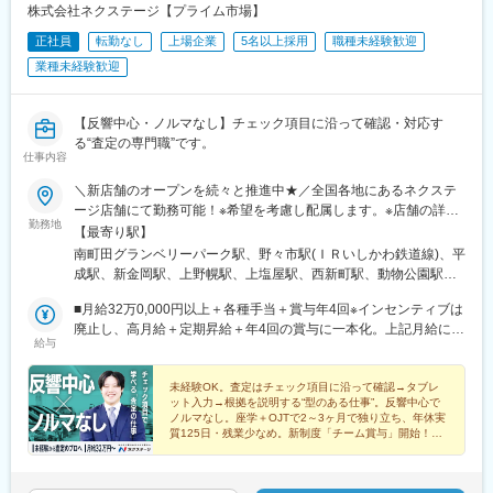
駅、天竜川駅、積志駅、ジヤトコ前駅、中島駅(愛知県)、喜多山駅
株式会社ネクステージ【プライム市場】
(愛知県)、牛山駅、三河鹿島駅、稲沢駅、妙興寺駅、北岡崎駅、美
正社員
転勤なし
上場企業
5名以上採用
職種未経験歓迎
合駅、豊明駅、江南駅(愛知県)、神領駅、高蔵寺駅、西尾駅、鳴海
業種未経験歓迎
駅、塩釜口駅、石浜駅、日進駅(愛知県)、伊奈駅、越戸駅、荒子川
公園駅、杁ケ池公園駅、伊勢朝日駅、小古曽駅、六軒駅(三重県)、
千里駅(三重県)、南草津駅、五箇荘駅、彦根駅、ケーブル八幡宮山
【反響中心・ノルマなし】チェック項目に沿って確認・対応す
上駅、伏見駅(京都府)、新金岡駅、箕面船場阪大前駅、神明町駅、
る“査定の専門職”です。
南茨木駅(大阪モノレール)、新石切駅、久米田駅、萩原天神駅、摂
仕事内容
津駅、土師ノ里駅、箕面萱野駅、西新町駅、道場南口駅、土山
駅、出屋敷駅、西飾磨駅、新ノ口駅、新大宮駅、紀三井寺駅、紀
＼新店舗のオープンを続々と推進中★／全国各地にあるネクステ
伊駅、東山公園駅(鳥取県)、東松江駅(島根県)、清輝橋駅、福井駅
ージ店舗にて勤務可能！※希望を考慮し配属します。※店舗の詳細
勤務地
(岡山県)、早島駅、安芸中野駅、山陽女学園前駅、牛田駅(広島
については下記＜勤務地一覧＞をご確認ください。転勤がない働
【最寄り駅】
県)、神辺駅、東福山駅、山口駅(山口県)、防府駅、吉成駅、丸亀
き方のご希望もOK！★エリア限定(中域型)★転勤なし(地域型)で
南町田グランベリーパーク駅、野々市駅(ＩＲいしかわ鉄道線)、平
駅、円座駅、土橋駅(愛媛県)、知寄町二丁目駅、水城駅、新宮中央
の勤務形態も選択可能です！★自動車通勤OK（一部除く）★受動
成駅、新金岡駅、上野幌駅、上塩屋駅、西新町駅、動物公園駅、
駅、笹原駅、竹下駅、折尾駅、室見駅、門司駅、佐賀駅、道ノ尾
喫煙対策あり※下記勤務地補足ネクステージ宮古島店／沖縄県宮古
習志野駅、柏駅、水城駅、小池駅、箕面船場阪大前駅、名和駅(愛
駅、幸駅、平成駅、竜田口駅、鶴崎駅、南大分駅、南延岡駅、日
島市平良西里1276ネクステージ水戸南店／茨城県東茨城郡茨城町
■月給32万0,000円以上＋各種手当＋賞与年4回※インセンティブは
知県)、神明町駅、北戸田駅、南郷１８丁目駅、柏たなか駅、北長
向住吉駅、上塩屋駅、てだこ浦西駅、浦添前田駅、赤嶺駅、偕楽
長岡矢頭3530SUV LAND名古屋／愛知県名古屋市緑区大高町丸の
廃止し、高月給＋定期昇給＋年4回の賞与に一本化。上記月給には
岡駅、中島駅(愛知県)、喜多山駅(愛知県)、幕張駅、牛山駅、泉駅
給与
園駅、荒尾駅(岐阜県)、長泉なめり駅、小池駅、名和駅(愛知県)、
内36番1
みなし残業代29h分・5万9,000円以上含む／超過分は1分単位で別
(常磐線)、三河鹿島駅、与野本町駅、研究学園駅、南永山駅、新伊
前橋大島駅、藤代駅、羽犬塚駅、西新井大師西駅、信濃国分寺
途支給。┗全国転勤ありのグローバル型の場合の給与となりま
勢崎駅、妙興寺駅、稲沢駅、南茨木駅(大阪モノレール)、岡本駅
駅、武蔵関駅、京成幕張駅、センター北駅、大須観音駅、糀谷
す。※前職・経験などを考慮して決定します。★職種経験(業界不
未経験OK。査定はチェック項目に沿って確認→タブレ
(栃木県)、南延岡駅、北久里浜駅、善行駅、鴨居駅、北岡崎駅、美
ット入力→根拠を説明する“型のある仕事”。反響中心で
駅、尻手駅、本郷駅(愛知県)、深江橋駅、要町駅、等々力駅、志村
問)をお持ちの方であれば スタートから月給35万7,000円以
合駅、清輝橋駅、てだこ浦西駅、新石切駅、新ノ口駅、青砥駅、
ノルマなし。座学＋OJTで2～3ヶ月で独り立ち、年休実
坂上駅、長沼駅(静岡県)、はなみずき通駅、追分駅(三重県)、妙国
上！ ※当社規定に準ずる（みなし残業代29h分・6万1,000円以上
豊明駅、丸亀駅、久米田駅、岐南駅、細畑駅、日向住吉駅、ケー
質125日・残業少なめ。新制度「チーム賞与」開始！通
寺前駅、南茨木駅(阪急線)、西富井駅、楽々園駅、知寄町駅、赤迫
を含む・超過分は1分単位で別途支給）・中域型の場合／月給29
常賞与含め計6回に！詳細は面接でご案内可！
ブル八幡宮山上駅、伏見駅(京都府)、新大楽毛駅、竜田口駅、伊勢
駅、上前津駅、蒲田駅、知寄町一丁目駅
万円以上＋各種手当＋賞与年4回（みなし残業代29h分・5.3万円
朝日駅、郡山富田駅、入谷駅(神奈川県)、幸手駅、安芸中野駅、山
以上を含む・超過分は1分単位で別途支給）・地域型の場合／月給
陽女学園前駅、牛田駅(広島県)、運動公園前駅(青森県)、江南駅(愛