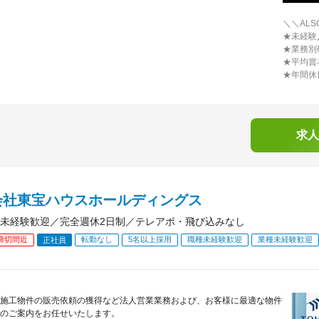
＼＼AL
★未経験
★業務別
★平均賞
★年間休
求人
会社東宝ハウスホールディングス
未経験歓迎／完全週休2日制／テレアポ・飛び込みなし
締切間近
転勤なし
5名以上採用
職種未経験歓迎
業種未経験歓迎
正社員
施工物件の販売依頼の獲得など法人営業業務および、お客様に最適な物件
のご案内をお任せいたします。