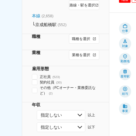
路線・駅を選択
本線
(
2,658
)
京成船橋駅
(
552
)
仕事
職種
職種を選択
対象
業種
業種を選択
勤務地
雇用形態
正社員
最寄駅
(
523
)
契約社員
(
30
)
その他（FCオーナー・業務委託な
ど）
(
2
)
給与
年収
事業
指定しない
以上
指定しない
以下