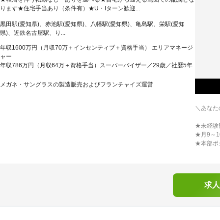
ります★住宅手当あり（条件有）★U・Iターン歓迎...
黒田駅(愛知県)、赤池駅(愛知県)、八幡駅(愛知県)、亀島駅、栄駅(愛知
県)、近鉄名古屋駅、り...
年収1600万円（月収70万＋インセンティブ＋資格手当） エリアマネージ
ャー
年収786万円（月収64万＋資格手当）スーパーバイザー／29歳／社歴5年
メガネ・サングラスの製造販売およびフランチャイズ運営
＼あなた
★未経験
★月9～
★本部ポ
求人