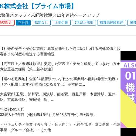
OK株式会社【プライム市場】
Kの警備スタッフ／未経験歓迎／13年連続ベースアップ
締切間近
転勤なし
上場企業
5名以上採用
職種未経験歓迎
業
正社員
【社会の安全・安心に貢献】異常が発生した時に駆けつける機械警備／お
客さまの財産を輸送する警備輸送
【高卒以上／未経験歓迎】安定した環境でイチから成長していきたい方★
意欲重視の採用【第二新卒歓迎】
【選べる勤務地】全国24都府県のいずれかの事業所へ配属※希望の勤務エ
リアへ配属します※管理職になるまでは、基本的に...
大宮駅(埼玉県)、浦和駅、所沢駅、熊谷駅、西登戸駅、木更津駅、五井
駅、京成幕張駅、安房鴨川駅、...
年収例595万円
33歳入社7年目（他社経験5年）月給28.3万円+手当+賞与...
・セキュリティ事業（法人向け・個人向け）・綜合管理・防災事業・介護
事業（グループ会社）・その他