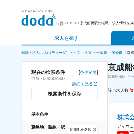
京成船橋駅の転職・求人情報を掲
求人を探す
詳細条件から探す
エージェ
転職・求人doda（デューダ）トップ
関東
千葉県
船橋市
京成
京成船
新着求人から探す
スカウト
[
]
現在の検索条件
条件変更
京成船橋駅（千
[路線・駅]京成船橋駅
求人特集から探す
パートナ
詳細を見る
5
該当求人数
検索条件を保存
基本条件
株式会
アイウェ
勤務地、路線・駅
勤務地を選択
New