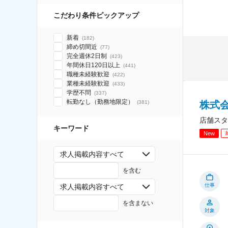
こだわり条件ピックアップ
新着
(
182
)
締め切間近
(
77
)
完全週休2日制
(
423
)
年間休日120日以上
(
441
)
職種未経験歓迎
(
422
)
業種未経験歓迎
(
433
)
学歴不問
(
337
)
転勤なし（勤務地限定）
株式会
(
381
)
店舗スタ
キーワード
New
求人掲載内容すべて
を含む
仕事
求人掲載内容すべて
を含まない
対象