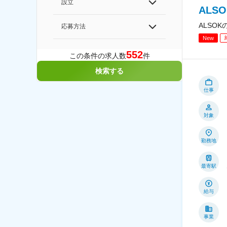
設立
ALS
ALSO
応募方法
New
552
この条件の求人数
件
検索する
仕事
対象
勤務地
最寄駅
給与
事業