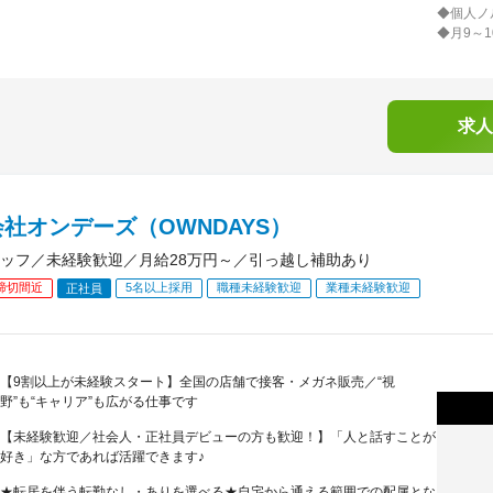
◆個人ノ
◆月9～
求人
社オンデーズ（OWNDAYS）
ッフ／未経験歓迎／月給28万円～／引っ越し補助あり
締切間近
5名以上採用
職種未経験歓迎
業種未経験歓迎
正社員
【9割以上が未経験スタート】全国の店舗で接客・メガネ販売／“視
野”も“キャリア”も広がる仕事です
【未経験歓迎／社会人・正社員デビューの方も歓迎！】「人と話すことが
好き」な方であれば活躍できます♪
★転居を伴う転勤なし・ありを選べる★自宅から通える範囲での配属とな