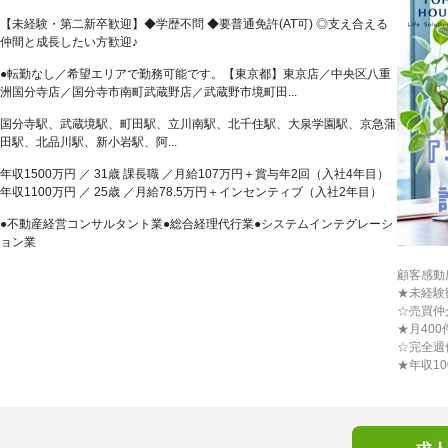
【未経験・第二新卒歓迎】◆学歴不問 ◆要普通免許(AT可) ◎支え合える
仲間と成長したい方歓迎♪
●転勤なし／希望エリアで勤務可能です。【東京都】東京店／中央区八重
洲国分寺店／国分寺市南町武蔵野店／武蔵野市境町田...
国分寺駅、武蔵境駅、町田駅、立川南駅、北千住駅、大泉学園駅、京急蒲
田駅、北品川駅、新小岩駅、阿...
年収1500万円 ／ 31歳 課長職 ／月給107万円＋賞与年2回（入社4年目）
年収1100万円 ／ 25歳 ／月給78.5万円＋インセンティブ（入社2年目）
●不動産経営コンサルタント業●総合経理代行業●システムインテグレーシ
ョン業
顧客感動
★未経験
☆売買仲
★月40
☆完全週
★年収1