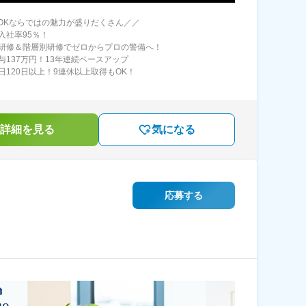
SOKならではの魅力が盛りだくさん／／
入社率95％！
研修＆階層別研修でゼロからプロの警備へ！
与137万円！13年連続ベースアップ
日120日以上！9連休以上取得もOK！
詳細を見る
気になる
応募する