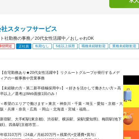
求人
会社スタッフサービス
ト社勤務の事務／20代女性活躍中／おしゃれOK
締切間近
転勤なし
5名以上採用
職種未経験歓迎
業種未経験歓迎
正社員
【在宅勤務あり★20代女性活躍中】リクルートグループが発行するメデ
ィアの一般事務や営業事務
【未経験の方・第二新卒積極採用中♪】＜好きを活かして働きたい方＞高
卒以上／選考はWeb面接1回のみ！
＜希望のエリアで働けます＞東京・神奈川・千葉・埼玉・愛知・京都・大
阪・兵庫・奈良・広島 ・岡山・北海道・宮城・福島...
新宿駅、大手町駅(東京都)、渋谷駅、横浜駅、栄駅(愛知県)、梅田駅(地下
鉄)、四条駅(京都市営...
年収310万円（24歳／月給20万円＋残業代+交通費+賞与）