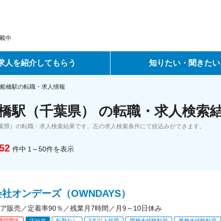
載中
求人を紹介してもらう
知りたい・聞きたい
ントサービス
転職ノウハウ
船橋駅の転職・求人情報
橋駅（千葉県） の転職・求人検索
サービス
データで見る転職
葉県）の転職・求人検索結果です。左の求人検索条件にて絞込みができます。
ーエージェントサービス
コラム・インタビュー
52
件中
1～50
件
を表示
転職Q&A
社オンデーズ（OWNDAYS）
ア販売／定着率90％／残業月7時間／月9～10日休み
締切間近
転勤なし
5名以上採用
職種未経験歓迎
業種未経験歓迎
正社員