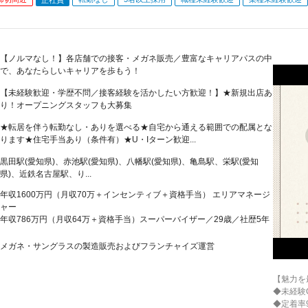
【ノルマなし！】各店舗での接客・メガネ販売／豊富なキャリアパスの中
で、あなたらしいキャリアを歩もう！
【未経験歓迎・学歴不問／接客経験を活かしたい方歓迎！】★新規出店あ
り！オープニングスタッフも大募集
★転居を伴う転勤なし・ありを選べる★自宅から通える範囲での配属とな
ります★住宅手当あり（条件有）★U・Iターン歓迎...
黒田駅(愛知県)、赤池駅(愛知県)、八幡駅(愛知県)、亀島駅、栄駅(愛知
県)、近鉄名古屋駅、り...
年収1600万円（月収70万＋インセンティブ＋資格手当） エリアマネージ
ャー
年収786万円（月収64万＋資格手当）スーパーバイザー／29歳／社歴5年
メガネ・サングラスの製造販売およびフランチャイズ運営
【魅力を
◆未経験
◆定着率