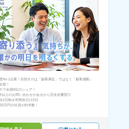
度No.1企業！目指すのは「顧客満足」ではなく「顧客感動」
歓迎！
介で全国9位のシェア！
0件以上のお問い合わせがあるから完全反響型◎
休2日制＆年間休日115日
000万円の社員が約半数！