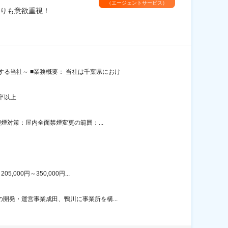
（エージェントサービス）
りも意欲重視！
る当社～ ■業務概要： 当社は千葉県におけ
卒以上
煙対策：屋内全面禁煙変更の範囲：...
00円～350,000円...
開発・運営事業成田、鴨川に事業所を構...