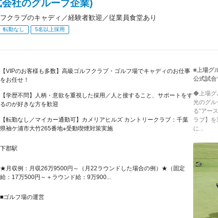
式会社のグループ企業)
フクラブのキャディ／経験者歓迎／従業員食堂あり
転勤なし
5名以上採用
■上場グ
【VIPのお客様も多数】高級ゴルフクラブ・ゴルフ場でキャディのお仕事
公式試合
をお任せ！
◆上場グ
【学歴不問】人柄・意欲を重視した採用／人と接すること、サポートをす
光のグル
るのが好きな方を歓迎
る“アー
【転勤なし／マイカー通勤可】カメリアヒルズ カントリークラブ：千葉
ラブ】を
県袖ケ浦市大竹265番地※受動喫煙対策実施
に...
下郡駅
★月収例：月収26万9500円～（月22ラウンドした場合の例）★（固定
給：17万500円～＋ラウンド給：9万900...
■ゴルフ場の運営