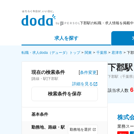
下郡駅の転職・求人情報を掲載中
求人を探す
詳細条件から探す
エージェ
転職・求人doda（デューダ）トップ
関東
千葉県
君津市
下郡
下郡駅
新着求人から探す
スカウト
[
]
現在の検索条件
条件変更
下郡駅（千葉県
[路線・駅]下郡駅
求人特集から探す
パートナ
詳細を見る
6
該当求人数
検索条件を保存
基本条件
株式
業務スー
勤務地、路線・駅
勤務地を選択
New