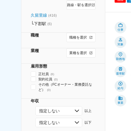
路線・駅を選択
久留里線
(
416
)
下郡駅
(
6
)
仕事
職種
職種を選択
対象
業種
業種を選択
勤務地
雇用形態
正社員
最寄駅
(
6
)
契約社員
(
0
)
その他（FCオーナー・業務委託な
給与
ど）
(
0
)
年収
事業
指定しない
以上
指定しない
以下