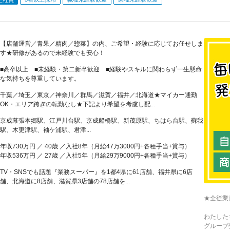
【店舗運営／青果／精肉／惣菜】の内、ご希望・経験に応じてお任せしま
す★研修があるので未経験でも安心！
■高卒以上 ■未経験・第二新卒歓迎 ■経験やスキルに関わらず一生懸命
な気持ちを尊重しています。
千葉／埼玉／東京／神奈川／群馬／滋賀／福井／北海道★マイカー通勤
OK・エリア跨ぎの転勤なし★下記より希望を考慮し配...
京成幕張本郷駅、江戸川台駅、京成船橋駅、新茂原駅、ちはら台駅、蘇我
駅、木更津駅、袖ケ浦駅、君津...
年収730万円 ／ 40歳 ／入社8年（月給47万3000円+各種手当+賞与）
年収536万円 ／ 27歳 ／入社5年（月給29万9000円+各種手当+賞与）
TV・SNSでも話題『業務スーパー』を1都4県に61店舗、福井県に6店
舗、北海道に8店舗、滋賀県3店舗の78店舗を...
★全従業
わたした
グループ