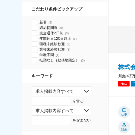
こだわり条件ピックアップ
新着
(
2
)
締め切間近
(
0
)
完全週休2日制
(
3
)
年間休日120日以上
(
1
)
職種未経験歓迎
(
2
)
業種未経験歓迎
(
3
)
学歴不問
(
4
)
転勤なし（勤務地限定）
(
3
)
株式
月給43
キーワード
New
求人掲載内容すべて
を含む
求人掲載内容すべて
仕事
を含まない
対象