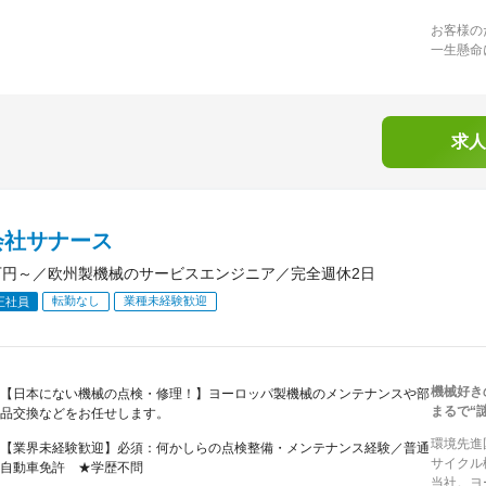
お客様の
一生懸命
求人
会社サナース
万円～／欧州製機械のサービスエンジニア／完全週休2日
転勤なし
業種未経験歓迎
正社員
機械好き
【日本にない機械の点検・修理！】ヨーロッパ製機械のメンテナンスや部
まるで“
品交換などをお任せします。
環境先進
【業界未経験歓迎】必須：何かしらの点検整備・メンテナンス経験／普通
サイクル
自動車免許 ★学歴不問
当社。ヨ