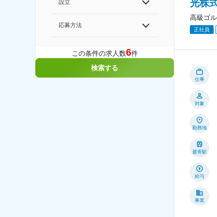
光株
設立
高級ゴル
応募方法
正社員
6
この条件の求人数
件
検索する
仕事
対象
勤務地
最寄駅
給与
事業