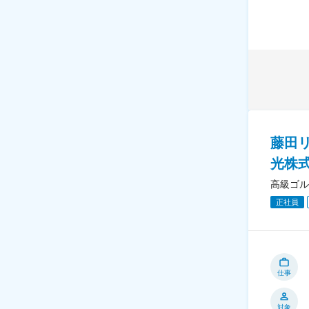
藤田
光株
高級ゴル
正社員
仕事
対象