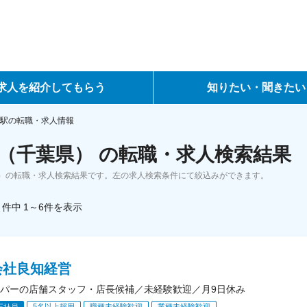
求人を紹介してもらう
知りたい・聞きたい
ントサービス
転職ノウハウ
駅の転職・求人情報
（千葉県） の転職・求人検索結果
サービス
データで見る転職
）の転職・求人検索結果です。左の求人検索条件にて絞込みができます。
ーエージェントサービス
コラム・インタビュー
件中
1～6
件
を表示
転職Q&A
会社良知経営
パーの店舗スタッフ・店長候補／未経験歓迎／月9日休み
5名以上採用
職種未経験歓迎
業種未経験歓迎
正社員