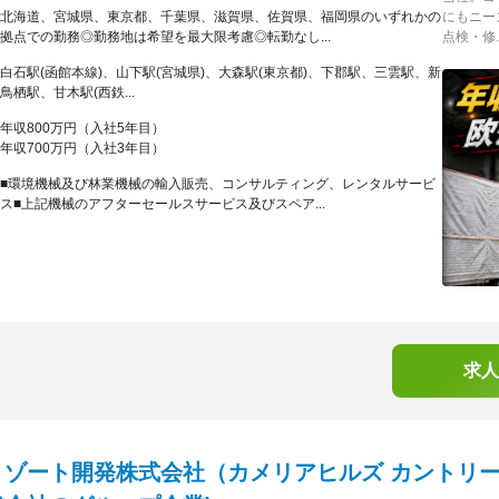
北海道、宮城県、東京都、千葉県、滋賀県、佐賀県、福岡県のいずれかの
にもニー
拠点での勤務◎勤務地は希望を最大限考慮◎転勤なし...
点検・修..
白石駅(函館本線)、山下駅(宮城県)、大森駅(東京都)、下郡駅、三雲駅、新
鳥栖駅、甘木駅(西鉄...
年収800万円（入社5年目）
年収700万円（入社3年目）
■環境機械及び林業機械の輸入販売、コンサルティング、レンタルサービ
ス■上記機械のアフターセールスサービス及びスペア...
求人
リゾート開発株式会社（カメリアヒルズ カントリー