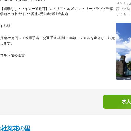
りととも
【転勤なし・マイカー通勤可】カメリアヒルズ カントリークラブ／千葉
高い支持
県袖ケ浦市大竹265番地※受動喫煙対策実施
しても...
下郡駅
月給25万円～＋残業手当＋交通手当※経験・年齢・スキルを考慮して決定
します。
ゴルフ場の運営
求人
会社菜花の里