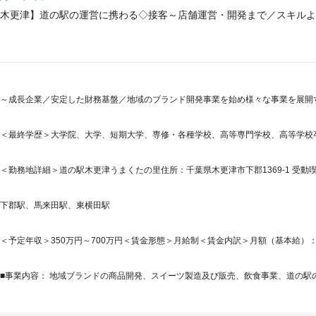
木更津】道の駅の運営に携わる◇接客～店舗運営・開発まで／スキルよ
～成長企業／安定した財務基盤／地域のブランド開発事業を始め様々な事業を展開す
＜最終学歴＞大学院、大学、短期大学、専修・各種学校、高等専門学校、高等学校
＜勤務地詳細＞道の駅木更津うまくたの里住所：千葉県木更津市下郡1369-1 受動喫
下郡駅、馬来田駅、東横田駅
＜予定年収＞350万円～700万円＜賃金形態＞月給制＜賃金内訳＞月額（基本給）：205,0
■事業内容： 地域ブランドの商品開発、スイーツ製造及び販売、飲食事業、道の駅の