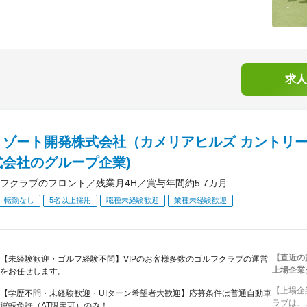
求人
リゾート開発株式会社（カメリアヒルズ カントリー
式会社のグループ企業)
フクラブのフロント／残業月4H／賞与年間約5.7カ月
転勤なし
5名以上採用
職種未経験歓迎
業種未経験歓迎
【直近の
【未経験歓迎・ゴルフ経験不問】VIPのお客様多数のゴルフクラブの運営
上場企業
をお任せします。
【上場企
【学歴不問・未経験歓迎・UIターン希望者大歓迎】応募条件は普通自動車
ラブは、
運転免許（AT限定可）のみ！