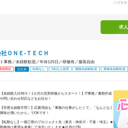
◇プラチ
求人
会社ＯＮＥ‐ＴＥＣＨ
ート事務／未経験歓迎／年休125日／研修有／服装自由
締切間近
転勤なし
5名以上採用
職種未経験歓迎
業種未経験歓迎
正社員
【未経験入社98％！1カ月の充実研修からスタート！】IT事務／書類作成
や問い合わせ対応などをお任せ！
【学歴＆経験不問！】応募理由も「事務の仕事がしたくて」「なんとなく
興味が湧いたから」でOKです！
【転勤なし】一都三県のプロジェクト先（東京・神奈川・千葉・埼玉）★
勤務地は希望を考慮して決定いたします★社員の7割...