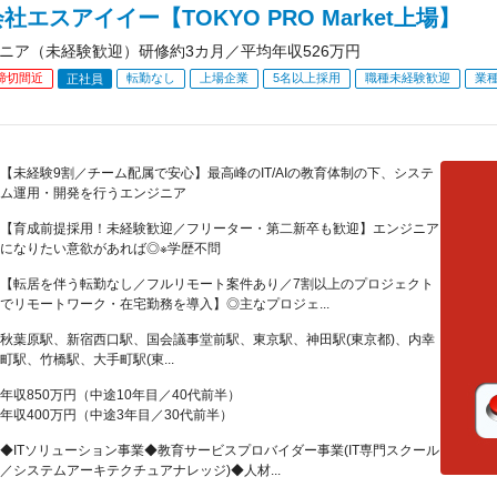
社エスアイイー【TOKYO PRO Market上場】
ジニア（未経験歓迎）研修約3カ月／平均年収526万円
締切間近
転勤なし
上場企業
5名以上採用
職種未経験歓迎
業
正社員
【未経験9割／チーム配属で安心】最高峰のIT/AIの教育体制の下、システ
ム運用・開発を行うエンジニア
【育成前提採用！未経験歓迎／フリーター・第二新卒も歓迎】エンジニア
になりたい意欲があれば◎※学歴不問
【転居を伴う転勤なし／フルリモート案件あり／7割以上のプロジェクト
でリモートワーク・在宅勤務を導入】◎主なプロジェ...
秋葉原駅、新宿西口駅、国会議事堂前駅、東京駅、神田駅(東京都)、内幸
町駅、竹橋駅、大手町駅(東...
年収850万円（中途10年目／40代前半）
年収400万円（中途3年目／30代前半）
◆ITソリューション事業◆教育サービスプロバイダー事業(IT専門スクール
／システムアーキテクチュアナレッジ)◆人材...