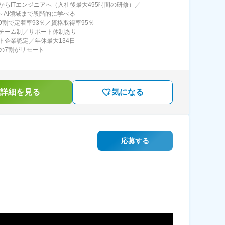
からITエンジニアへ（入社後最大495時間の研修）／
礎～AI領域まで段階的に学べる
9割で定着率93％／資格取得率95％
チーム制／サポート体制あり
ト企業認定／年休最大134日
の7割がリモート
詳細を見る
気になる
応募する