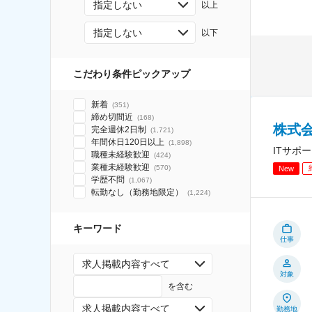
指定しない
以上
指定しない
以下
こだわり条件ピックアップ
新着
(
351
)
締め切間近
(
168
)
株式
完全週休2日制
(
1,721
)
年間休日120日以上
(
1,898
)
ITサポ
職種未経験歓迎
(
424
)
業種未経験歓迎
(
570
)
New
学歴不問
(
1,067
)
転勤なし（勤務地限定）
(
1,224
)
キーワード
仕事
求人掲載内容すべて
対象
を含む
求人掲載内容すべて
勤務地