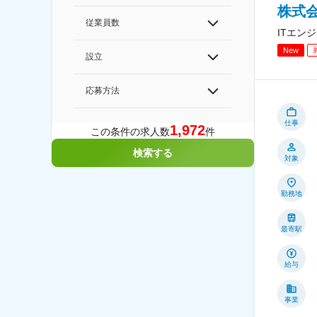
株式会
従業員数
ITエン
New
設立
応募方法
仕事
1,972
この条件の求人数
件
検索する
対象
勤務地
最寄駅
給与
事業