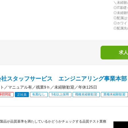
＼未経験
◎IT基
◎未経験
◎配属は
◎ホワイ
◎配属先
求人
会社スタッフサービス エンジニアリング事業本部
ト／マニュアル有／残業9ｈ／未経験歓迎／年休125日
締切間近
転勤なし
5名以上採用
職種未経験歓迎
業種未経験歓迎
正社員
製品が品質基準を満たしているかどうかチェックする品質テスト業務