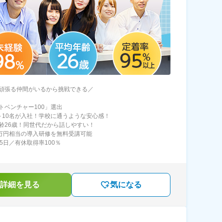
頑張る仲間がいるから挑戦できる／
トベンチャー100」選出
～10名が入社！学校に通うような安心感！
齢26歳！同世代だから話しやすい！
0万円相当の導入研修を無料受講可能
25日／有休取得率100％
詳細を見る
気になる