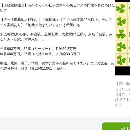
【未経験歓迎◎】ものづくりの仕事に興味のある方／専門性を身につけた
い方
【選べる勤務地／転勤なし／面接地エリアでの就業率92％以上／テレワ
ーク実績あり】「地元で働きたい」という希望にも、...
末広町駅(東京都)、新宿駅、立川北駅、大宮駅(埼玉県)、京成千葉駅、み
なとみらい駅、本厚木駅、...
年収603万円／35歳（リーダー）／月給50.3万円
年収400万円／26歳（入社１年目）／月給33.3万円
機械、電気・電子、情報、化学分野等の技術者とITエンジニアの派遣・紹
介許可番号：派遣［般13-011061］ 紹介...
【四つ葉
こういっ
ります。
才能です
か？
求人