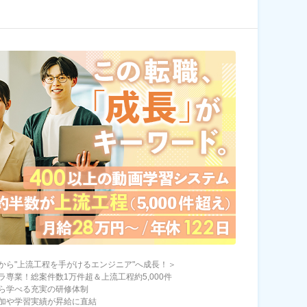
から"上流工程を手がけるエンジニア"へ成長！＞
ラ専業！総案件数1万件超＆上流工程約5,000件
ら学べる充実の研修体制
加や学習実績が昇給に直結