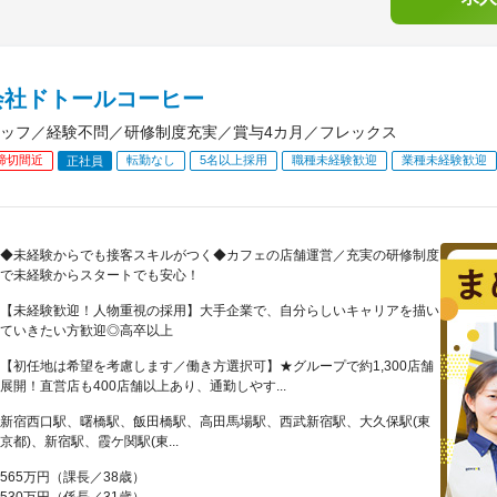
会社ドトールコーヒー
ッフ／経験不問／研修制度充実／賞与4カ月／フレックス
締切間近
転勤なし
5名以上採用
職種未経験歓迎
業種未経験歓迎
正社員
◆未経験からでも接客スキルがつく◆カフェの店舗運営／充実の研修制度
で未経験からスタートでも安心！
【未経験歓迎！人物重視の採用】大手企業で、自分らしいキャリアを描い
ていきたい方歓迎◎高卒以上
【初任地は希望を考慮します／働き方選択可】★グループで約1,300店舗
展開！直営店も400店舗以上あり、通勤しやす...
新宿西口駅、曙橋駅、飯田橋駅、高田馬場駅、西武新宿駅、大久保駅(東
京都)、新宿駅、霞ケ関駅(東...
565万円（課長／38歳）
530万円（係長／31歳）