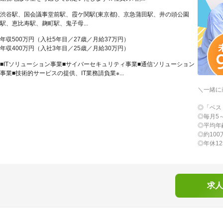
渋谷駅、国会議事堂前駅、霞ケ関駅(東京都)、京急蒲田駅、井の頭公園
駅、恵比寿駅、麹町駅、鬼子母...
年収500万円（入社5年目／27歳／月給37万円）
年収400万円（入社3年目／25歳／月給30万円）
■ITソリューション事業■サイバーセキュリティ事業■通信ソリューション
事業■技術的サービスの提供、IT業務請負業※...
＼一緒に
◎「ベス
◎毎月5
◎平均年
◎約10
◎年休1
求人