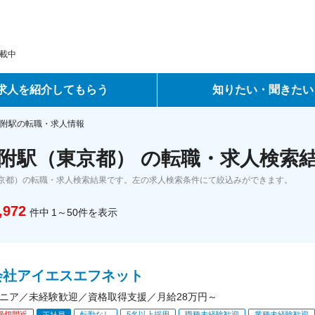
載中
求人を紹介してもらう
知りたい・聞きたい
ントサービス
転職ノウハウ
附駅の転職・求人情報
附駅（東京都） の転職・求人検索
サービス
データで見る転職
京都）の転職・求人検索結果です。左の求人検索条件にて絞込みができます。
ーエージェントサービス
コラム・インタビュー
,972
件中
1～50
件
を表示
転職Q&A
会社アイエスエフネット
ジニア／未経験歓迎／資格取得支援／月給28万円～
締切間近
転勤なし
5名以上採用
職種未経験歓迎
業種未経験歓迎
正社員