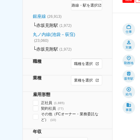
路線・駅を選択
銀座線
(
26,913
)
赤坂見附駅
(
1,972
)
仕事
丸ノ内線(池袋－荻窪)
(
23,060
)
対象
赤坂見附駅
(
1,972
)
職種
勤務地
職種を選択
業種
最寄駅
業種を選択
雇用形態
給与
正社員
(
1,885
)
契約社員
(
77
)
事業
その他（FCオーナー・業務委託な
ど）
(
10
)
年収