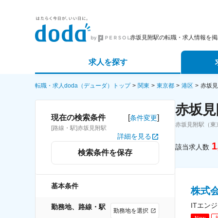
赤坂見附駅の転職・求人情報を掲
求人を探す
詳細条件から探す
エージェ
転職・求人doda（デューダ）トップ
関東
東京都
港区
赤坂見
赤坂見
新着求人から探す
スカウト
[
]
現在の検索条件
条件変更
赤坂見附駅（東
[路線・駅]赤坂見附駅
求人特集から探す
パートナ
詳細を見る
1
該当求人数
検索条件を保存
基本条件
株式
ITエン
勤務地、路線・駅
勤務地を選択
New