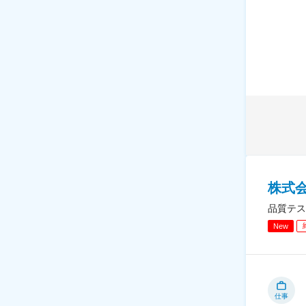
株式
品質テス
New
仕事