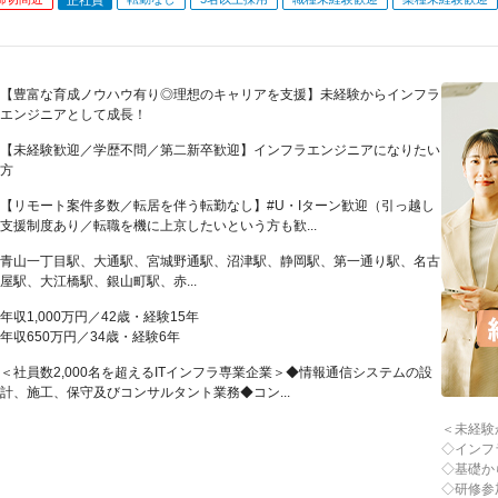
【豊富な育成ノウハウ有り◎理想のキャリアを支援】未経験からインフラ
エンジニアとして成長！
【未経験歓迎／学歴不問／第二新卒歓迎】インフラエンジニアになりたい
方
【リモート案件多数／転居を伴う転勤なし】#U・Iターン歓迎（引っ越し
支援制度あり／転職を機に上京したいという方も歓...
青山一丁目駅、大通駅、宮城野通駅、沼津駅、静岡駅、第一通り駅、名古
屋駅、大江橋駅、銀山町駅、赤...
年収1,000万円／42歳・経験15年
年収650万円／34歳・経験6年
＜社員数2,000名を超えるITインフラ専業企業＞◆情報通信システムの設
計、施工、保守及びコンサルタント業務◆コン...
＜未経験
◇インフ
◇基礎か
◇研修参