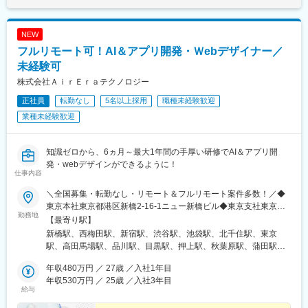
NEW
フルリモート可！AI＆アプリ開発・Ｗebデザイナー／
未経験可
株式会社ＡｉｒＥｒａテクノロジー
正社員
転勤なし
5名以上採用
職種未経験歓迎
業種未経験歓迎
知識ゼロから、6ヵ月～最大1年間の手厚い研修でAI＆アプリ開
発・webデザインができるように！
仕事内容
＼全国募集・転勤なし・リモート＆フルリモート案件多数！／◆
東京本社東京都港区新橋2-16-1ニュー新橋ビル◆東京支社東京都
勤務地
港区六本木6-10-1六本木ヒルズ森タワ◆大阪支社大阪府大阪市北
【最寄り駅】
区梅田2-4-9 ブリーゼタワー1-2F東京都・大阪府・群馬県・茨城
新橋駅、西梅田駅、新宿駅、渋谷駅、池袋駅、北千住駅、東京
県・埼玉県・千葉県・神奈川県・愛知県・福岡県・長崎県をはじ
駅、高田馬場駅、品川駅、目黒駅、押上駅、秋葉原駅、蒲田駅、
め全国の各プロジェクト先◎プロジェクト先はお住まいやご希望
上野駅、代々木上原駅、町田駅、綾瀬駅、大手町駅(東京都)、中野
を配慮して配属します。◎転勤なし、Uターン・Iターン歓迎◎実
年収480万円 ／ 27歳 ／入社1年目
駅(東京都)、大門駅(東京都)、有楽町駅、吉祥寺駅、西日暮里駅(舎
務経験者（即戦力枠）の方は、フルリモートや在宅ワーク、ハイ
年収530万円 ／ 25歳 ／入社3年目
人ライナー)、五反田駅、田町駅(東京都)、中目黒駅、日暮里駅(舎
給与
ブリット型の働き方もOKです。
人ライナー)、大崎駅、恵比寿駅、大井町駅、泉岳寺駅、神保町