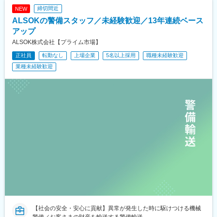
川線)、立川駅、本八幡駅(都営線)、高島町駅、馬車道駅、鹿島田
締切間近
NEW
駅、川崎駅、本川越駅、永田町駅、虎ノ門駅、岩本町駅、内幸町
ALSOKの警備スタッフ／未経験歓迎／13年連続ベース
駅、新宿西口駅、赤坂見附駅、五反田駅、東新宿駅、東池袋駅、
九段下駅、泉岳寺駅、御成門駅、国立競技場駅、立川南駅、鬼越
アップ
駅、横浜駅、川越市駅
ALSOK株式会社【プライム市場】
正社員
転勤なし
上場企業
5名以上採用
職種未経験歓迎
業種未経験歓迎
【社会の安全・安心に貢献】異常が発生した時に駆けつける機械
警備／お客さまの財産を輸送する警備輸送