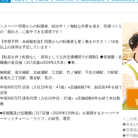
＼スーパー同業からの転職者、続出中！／無駄な作業を省き、売場づくり
の「面白さ」に集中できる環境です！
【学歴不問・未経験歓迎】同業からの転職者も驚く働きやすさ！／10名
以上の採用を予定しています！
【転居を伴う転勤なし・原則として公共交通機関での通勤】◆首都圏・近
畿圏の各店舗（317店舗※2026年2月末）◆東...
梅島駅、扇大橋駅、北綾瀬駅、江北駅、竹ノ塚駅、千住大橋駅、六町駅、
東尾久三丁目駅、鶯谷駅、荒川...
年収800万円 店長（入社15年目：47歳）※店舗経験7年、副店長4年を経て
店長
年収680万円 課長代理（入社10年目：37歳）※店舗経験6年を経て本社勤
務
■首都圏及び近畿圏に317店舗（2026年2月時点）を展開するスーパーマ
ーケットチェーン「ライフ」の経営、運営
＼この求人
◆年休12
◆営業収
◆平均勤