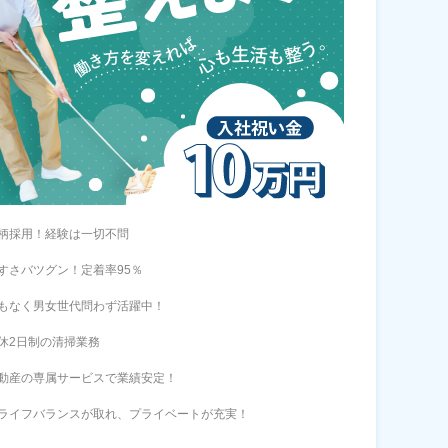
柄採用！経験は一切不問
すさバツグン！定着率95％
もなく男女世代問わず活躍中！
休2日制の清掃業務
動産の専属サービスで業績安定！
ライフバランスが取れ、プライベートが充実！