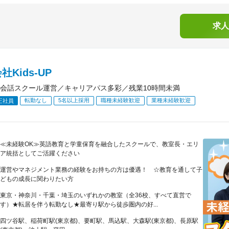
求人
社Kids-UP
会話スクール運営／キャリアパス多彩／残業10時間未満
転勤なし
5名以上採用
職種未経験歓迎
業種未経験歓迎
正社員
≪未経験OK≫英語教育と学童保育を融合したスクールで、教室長・エリ
ア統括としてご活躍ください
運営やマネジメント業務の経験をお持ちの方は優遇！ ☆教育を通して子
どもの成長に関わりたい方
東京・神奈川・千葉・埼玉のいずれかの教室（全36校、すべて直営で
す）★転居を伴う転勤なし★最寄り駅から徒歩圏内の好...
四ツ谷駅、稲荷町駅(東京都)、要町駅、馬込駅、大森駅(東京都)、長原駅