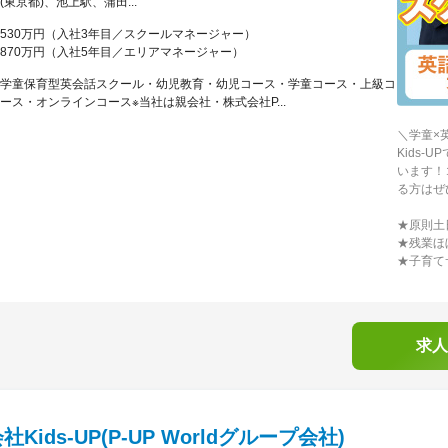
(東京都)、池上駅、蒲田...
530万円（入社3年目／スクールマネージャー）
870万円（入社5年目／エリアマネージャー）
学童保育型英会話スクール・幼児教育・幼児コース・学童コース・上級コ
ース・オンラインコース※当社は親会社・株式会社P...
＼学童×
Kids
います！
る方はぜ
★原則土
★残業ほ
★子育て
求人
Kids-UP(P-UP Worldグループ会社)