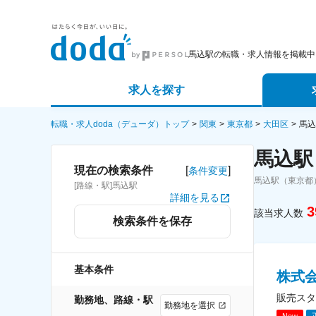
馬込駅の転職・求人情報を掲載中
求人を探す
詳細条件から探す
エージェ
転職・求人doda（デューダ）トップ
関東
東京都
大田区
馬込
馬込駅
新着求人から探す
スカウト
[
]
現在の検索条件
条件変更
馬込駅（東京都
[路線・駅]馬込駅
求人特集から探す
パートナ
詳細を見る
3
該当求人数
検索条件を保存
基本条件
株式
販売スタ
勤務地、路線・駅
勤務地を選択
New