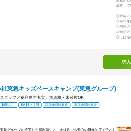
業務未経
成長して
◎月給26
◎平均年
◎男性の
◎有給取
◎ほぼ定
求人
会社東急キッズベースキャンプ(東急グループ)
スタッフ／福利厚生充実／無資格・未経験OK
転勤なし
5名以上採用
職種未経験歓迎
業種未経験歓迎
東急グループの充実した福利厚生と、未経験でも安心の研修制度で子ども