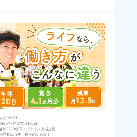
のPOINT／
0日／平均残業月13.5h
益約8813億円／プライム上場企業
続年数15.3年！抜群の定着率！