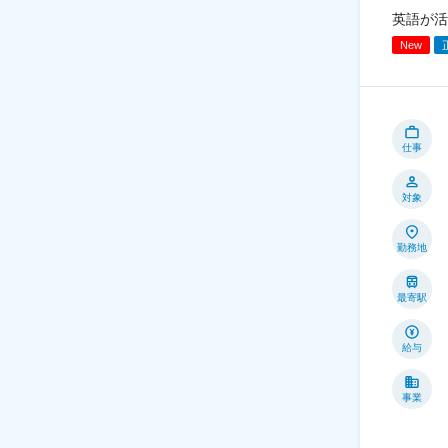
英語が活
New
仕事
対象
勤務地
最寄駅
給与
事業