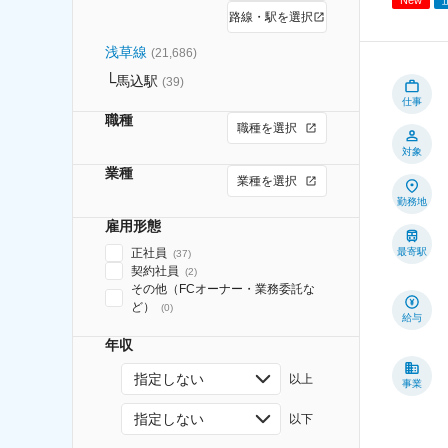
路線・駅を選択
浅草線
(
21,686
)
馬込駅
(
39
)
仕事
職種
職種を選択
対象
業種
業種を選択
勤務地
雇用形態
正社員
最寄駅
(
37
)
契約社員
(
2
)
その他（FCオーナー・業務委託な
ど）
(
0
)
給与
年収
指定しない
以上
事業
指定しない
以下