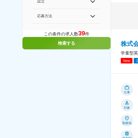
設立
応募方法
39
この条件の求人数
件
株式会
検索する
学童型英
New
仕事
対象
勤務地