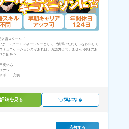
英会話スクール／
-UPでは、スクールマネージャーとしてご活躍いただく方を募集して
コミュニケーション力があれば、英語力は問いません♪興味のあ
ひご応募を！
日祝休み
ぼナシ
サポート充実
詳細を見る
気になる
応募する