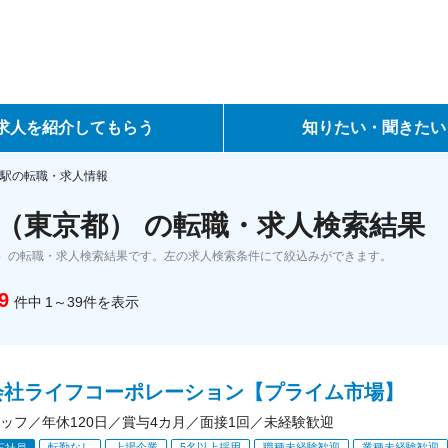
求人を紹介してもらう
知りたい・聞きたい
ントサービス
転職ノウハウ
駅の転職・求人情報
（東京都） の転職・求人検索結果
サービス
データで見る転職
）の転職・求人検索結果です。左の求人検索条件にて絞込みができます。
ーエージェントサービス
コラム・インタビュー
9
件中
1～39
件
を表示
転職Q&A
会社ライフコーポレーション【プライム市場】
ッフ／年休120日／賞与4カ月／面接1回／未経験歓迎
転勤なし
上場企業
5名以上採用
職種未経験歓迎
業種未経験歓迎
正社員