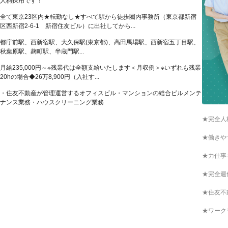
人柄採用です！
全て東京23区内★転勤なし★すべて駅から徒歩圏内事務所（東京都新宿
区西新宿2-6-1 新宿住友ビル）に出社してから...
都庁前駅、西新宿駅、大久保駅(東京都)、高田馬場駅、西新宿五丁目駅、
秋葉原駅、麹町駅、半蔵門駅...
月給235,000円～※残業代は全額支給いたします＜月収例＞※いずれも残業
20hの場合◆26万8,900円（入社す...
・住友不動産が管理運営するオフィスビル・マンションの総合ビルメンテ
ナンス業務・ハウスクリーニング業務
★完全人
★働きや
★力仕事
★完全週
★住友不
★ワーク