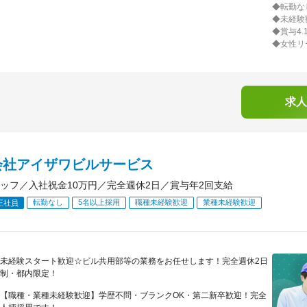
◆転勤な
◆未経験
◆賞与4.
◆女性リ
求人
会社アイザワビルサービス
ッフ／入社祝金10万円／完全週休2日／賞与年2回支給
転勤なし
5名以上採用
職種未経験歓迎
業種未経験歓迎
正社員
未経験スタート歓迎☆ビル共用部等の業務をお任せします！完全週休2日
制・都内限定！
【職種・業種未経験歓迎】学歴不問・ブランクOK・第二新卒歓迎！完全