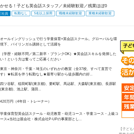
かせる！子ども英会話スタッフ／未経験歓迎／残業ほぼ0
転勤なし
5名以上採用
職種未経験歓迎
業種未経験歓迎
正社員
オールイングリッシュで行う学童保育×英会話スクール。グローバルな環
境下、バイリンガル講師として活躍を
｛学歴・経験不問／第二新卒・ブランクOK｝★英会話スキルを発揮した
い！という方は奮ってご応募ください
東京・神奈川・千葉・埼玉のいずれかの教室（全37校、すべて直営で
す）★転居を伴う転勤なし★最寄り駅から徒歩圏内の好...
四ツ谷駅、稲荷町駅(東京都)、要町駅、馬込駅、大森駅(東京都)、長原駅
(東京都)、池上駅、蒲田...
420万円（4年目・トレーナー）
学童保育型英会話スクール・幼児教育・幼児コース・学童コース・上級コ
ース※当社は親会社・株式会社P-UPの事業部とし...
【子ども