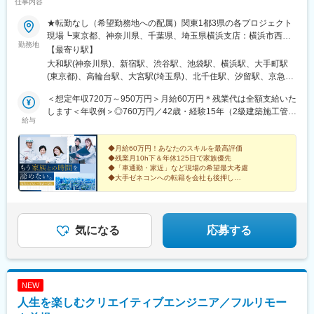
仕事内容
★転勤なし（希望勤務地への配属）関東1都3県の各プロジェクト
現場┗東京都、神奈川県、千葉県、埼玉県横浜支店：横浜市西区
勤務地
北幸2-5-17 横浜NSビル403★10名以上の積極採用★U・Iターン
【最寄り駅】
歓迎（支援あり）！┗入社時に引越しが必要な場合は転居費用を
大和駅(神奈川県)、新宿駅、渋谷駅、池袋駅、横浜駅、大手町駅
会社が全額負担！（自己負担のかからない社員寮も利用可能）★
(東京都)、高輪台駅、大宮駅(埼玉県)、北千住駅、汐留駅、京急川
マイカー通勤可※案件による
崎駅、秋葉原駅、西船橋駅、高田馬場駅、小竹向原駅、町田駅、
＜想定年収720万～950万円＞月給60万円＊残業代は全額支給いた
東海神駅、井の頭公園駅、蒲田駅、代々木上原駅、大崎駅、日比
します＜年収例＞◎760万円／42歳・経験15年（2級建築施工管理
谷駅、柏駅、目黒駅、恵比寿駅、神保町駅、九段下駅、浜松町
給与
／入社3年目）◎950万円／50歳・経験25年（1級土木施工管理技
駅、五反田駅、武蔵小杉駅、品川駅、千葉駅、国分寺駅、戸塚
士／入社2年目）
駅、溝の口駅、押上駅、日暮里駅、銀座駅、錦糸町駅、赤羽岩淵
◆月給60万円！あなたのスキルを最高評価
駅、松戸駅、浦和駅、日吉駅(神奈川県)、西日暮里駅、御茶ノ水
◆残業月10h下＆年休125日で家族優先
駅、四ツ谷駅、荻窪駅、大井町駅、中目黒駅、川口駅、表参道
◆「車通勤・家近」など現場の希望最大考慮
駅、登戸駅、朝霞駅、八王子駅、東京駅、向ケ丘遊園駅、南越谷
◆大手ゼネコンへの転籍を会社も後押し
◆平均35～40歳、女性管理職も活躍中！
駅、西武新宿駅、後楽園駅、北朝霞駅、自由が丘駅、巣鴨駅、上
大岡駅、桜木町駅、長津田駅、新宿三丁目駅、海老名駅(相鉄・小
田急)、小岩駅、新木場駅、あざみ野駅、市ケ谷駅、練馬駅、菊名
駅、春日駅(東京都)、武蔵小金井駅、御徒町駅、川越駅、新百合ケ
気になる
応募する
丘駅、調布駅、相模大野駅、王子駅前駅、市川駅、本八幡駅(総武
線)、蕨駅、平塚駅、辻堂駅、下北沢駅、東陽町駅、南浦和駅、西
川口駅、舞浜駅、原宿駅、代々木駅、新横浜駅、大塚駅前駅、海
浜幕張駅、さいたま新都心駅、武蔵浦和駅、所沢駅、東日本橋
NEW
駅、中央林間駅、北浦和駅、新浦安駅、国立駅、青葉台駅、志木
人生を楽しむクリエイティブエンジニア／フルリモー
駅、京成金町駅、葛西駅、綱島駅、関内駅、西葛西駅、京成高砂