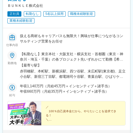
道駅、東成田駅、西小山駅、末広町駅(東京都)、阿倍野駅(阪堺
ＢＵＮＫＬＥ株式会社
線)、千葉公園駅、宮前平駅、日本大通り駅、東白楽駅、中央前橋
駅、三田駅(東京都)、市役所前駅(長野県)、肥後橋駅、祇園駅(福岡
正社員
転勤なし
5名以上採用
職種未経験歓迎
県)、葛西駅、曽根田駅、牛浜駅、富士見ケ丘駅、国際センター
業種未経験歓迎
駅、弘前東高前駅、津軽五所川原駅、杜せきのした駅、太子堂
駅、北四番丁駅、大門駅(東京都)、北品川駅、大手町駅(東京都)、
牛込神楽坂駅、表参道駅、国立競技場駅、岩本町駅、阿倍野駅(地
扱える商材もキャリアパスも無限大！興味が仕事につながるコン
下鉄)、東千葉駅、芝公園駅、中之島駅、仙台駅(地下鉄)、広瀬通
サルティング営業をお任せ
駅、御成門駅、猿猴橋町駅、高輪ゲートウェイ駅
仕事内容
【転勤なし】東京本社・大阪支社・横浜支社・首都圏（東京・神
奈川・埼玉・千葉）の各プロジェクト先いずれかにて勤務【希望
勤務地
を考慮して決定】■東京本社 東京都港区三田一丁目4番1号 住友不
【最寄り駅】
動産麻布十番ビル4階☆2026年7月に移転☆BAR・テーブルゲーム
赤羽橋駅、本町駅、新横浜駅、四ツ谷駅、末広町駅(東京都)、足立
有＜アクセス＞・都営地下鉄大江戸線 「赤羽橋駅」より徒歩3
小台駅、新宿三丁目駅、都電雑司ケ谷駅、青葉台駅、ひばりケ丘
分・都営地下鉄大江戸線、東京メトロ南北線「麻布十番駅」より
駅(東京都)、浦和駅、弘明寺駅(京急線)、国会議事堂前駅、新高島
徒歩6分・都営地下鉄三田線「芝公園駅」より徒歩9分■大阪支
年収1,140万円（月給45万円＋インセンティブ＋諸手当）
駅、下永谷駅、霞ケ関駅(東京都)、梶が谷駅、蒲田駅、茅場町駅、
社 大阪府大阪市中央区久太郎町4-2-15 5F☆2025年1月に新設＜
年収660万円（月給35万円＋インセンティブ＋諸手当）
伊勢佐木長者町駅、井の頭公園駅、多摩センター駅、船橋駅、京
給与
アクセス＞「本町駅」より徒歩1分「堺筋本町駅」より徒歩8分
成立石駅、東銀座駅、九段下駅、恵比寿駅、神谷町駅、五反田
「心斎橋駅」より徒歩10分■横浜支社 神奈川県横浜市港北区新
駅、虎ノ門ヒルズ駅、護国寺駅、光が丘駅、新小岩駅、高井戸
横浜2丁目5-2☆2025年10月に開設＜アクセス＞「新横浜駅」より
／
駅、国府台駅、桜新町駅、三越前駅、新川崎駅、芝公園駅、渋谷
100％自己資本金だから、やりたいことを追求でき
徒歩5分以内※希望や適性、通いやすさなどを考慮して決定しま
駅、勝どき駅、中目黒駅、小伝馬町駅、新丸子駅、新橋駅、大久
る！
す。※転居を伴う転勤なし※U・Iターン歓迎
保駅(東京都)、成増駅、高島平駅、西武新宿駅、表参道駅、芦花公
＼
◆創業から増収増益・150％の成長率
園駅、千葉ニュータウン中央駅、川崎駅、参宮橋駅、立会川駅、
◇2028年までに100億円企業へ
大宮駅(埼玉県)、大崎駅、大手町駅(東京都)、新大塚駅、朝霞駅、
◆新たな自社サービスを開発中