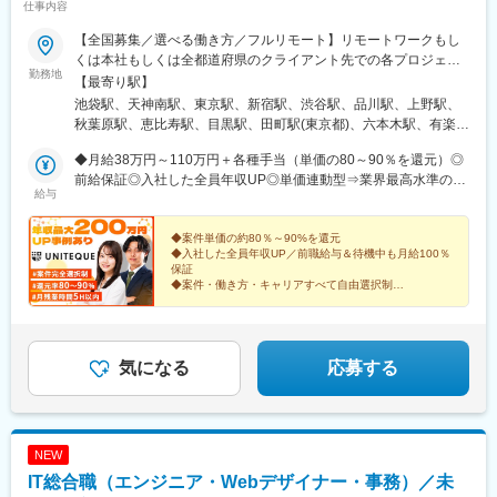
仕事内容
駅(舎人ライナー)、国分寺駅、国立駅、三鷹駅、恵比寿駅、明治神
宮前駅、原宿駅、代田橋駅、代々木上原駅、代官山駅、渋谷駅、
【全国募集／選べる働き方／フルリモート】リモートワークもし
武蔵小金井駅、小平駅、昭島駅、高田馬場駅、四ツ谷駅、新宿三
くは本社もしくは全都道府県のクライアント先での各プロジェク
勤務地
丁目駅、都庁前駅、南阿佐ケ谷駅、高円寺駅、荻窪駅、西荻窪
ト業務◆リモート実施率92%◆フルリモート多数◆リモート／出
【最寄り駅】
駅、桜新町駅、西太子堂駅、成城学園前駅、下北沢駅、用賀駅、
社の頻度も自分で選びます◆転居を伴う転勤なし◆UIターン歓迎
池袋駅、天神南駅、東京駅、新宿駅、渋谷駅、品川駅、上野駅、
青梅駅、霞ケ関駅(東京都)、末広町駅(東京都)、東京駅、市ケ谷
（東京から沖縄へ移住したメンバーも）※希望や居住地を考慮し決
秋葉原駅、恵比寿駅、目黒駅、田町駅(東京都)、六本木駅、有楽町
駅、秋葉原駅、御茶ノ水駅、神保町駅、神田駅(東京都)、大手町駅
定します★全国で積極的に採用中勤務地やリモートの頻度も希望
駅、飯田橋駅、四ツ谷駅、永田町駅、末広町駅(東京都)、足立小台
(東京都)、飯田橋駅、有楽町駅、日比谷駅、綾瀬駅、府中駅(東京
を考慮して決定！希望者がいる場合は、新拠点の設立も視野に入
◆月給38万円～110万円＋各種手当（単価の80～90％を還元）◎
駅、新宿三丁目駅、都電雑司ケ谷駅、ひばりケ丘駅(東京都)、国会
都)、北千住駅、聖蹟桜ケ丘駅、多摩センター駅、上野駅、浅草駅
れています！※社内手続き等はWEB上で完結するので、本社への
前給保証◎入社した全員年収UP◎単価連動型⇒業界最高水準の
議事堂前駅、霞ケ関駅(東京都)、蒲田駅、茅場町駅、九段下駅、神
給与
(ＴＸ)、蔵前駅、京急蒲田駅、西馬込駅、蒲田駅、田園調布駅、東
出社義務はありません【東京本社】東京都豊島区東池袋一丁目17
80%以上を還元◎エンジニア平均年収630万円※スキル・経験・能
谷町駅、五反田駅、虎ノ門ヒルズ駅、護国寺駅、光が丘駅、新小
銀座駅、勝どき駅、築地駅、新富町駅(東京都)、日本橋駅(東京
番11号パークハイツ池袋1105号【福岡支社】福岡県福岡市中央区
力を考慮して決定します※固定残業代（30時間分／93,750円～
岩駅、高井戸駅、桜新町駅、三越前駅、芝公園駅、中目黒駅、小
都)、茅場町駅、三越前駅、小伝馬町駅、八丁堀駅(東京都)、中野
天神2丁目2番12号 T&Jビルディング7F
304,688円）を含む、超過分は別途支給◆入社時の想定年収年収
◆案件単価の約80％～90%を還元
伝馬町駅、参宮橋駅、立会川駅、成増駅、高島平駅、西武新宿
◆入社した全員年収UP／前職給与＆待機中も月給100％
駅(東京都)、東中野駅、町田駅、仙川駅、調布駅、東久留米駅、玉
480万円～1500万円◎案件情報は全公開案件の単価・契約内容・
駅、表参道駅、芦花公園駅、東陽町駅、南砂町駅、二子玉川駅、
保証
川上水駅、豊田駅、八王子駅、大山駅(東京都)、武蔵小山駅、立会
商流・契約期間・評価制度も“全公開”しています。透明度の高い環
日本橋駅(東京都)、勝どき駅、大手町駅(東京都)、新大塚駅、向原
◆案件・働き方・キャリアすべて自由選択制
川駅、府中競馬正門前駅、吉祥寺駅、後楽園駅、茗荷谷駅、本郷
境で自由に案件を選ぶことができます！【リアルな社員の給与
◆営業担当との面談でキャリアマップを明確化
駅(東京都)、麹町駅、青山一丁目駅、高輪台駅、芝浦ふ頭駅、豊洲
三丁目駅、庚申塚駅、池袋駅、日野駅(東京都)、目白駅、王子神谷
◆リモート8割・週休3日制選択もOK
例】・年収470万円（20代／クラウド運用・リモート）・年収570
駅、千駄ケ谷駅、北府中駅、本郷三丁目駅、木場駅(東京都)、用賀
◆副業OK／会社への申告不要
駅、赤羽駅、田端駅、錦糸町駅、目黒駅、自由が丘駅、都立大学
万円（20代／ネットワーク設計（Cisco・FortiGate）・リモー
駅、立川北駅、流通センター駅、赤坂駅(東京都)、両国駅、赤坂見
駅、立川北駅、立川駅、練馬駅、高座渋谷駅、伊勢原駅、横須賀
ト）・年収690万円（30代／Kubernetes・SRE・リモート）・年
附駅、横浜駅、川崎駅、武蔵小杉駅、桜木町駅、関内駅、藤沢
気になる
応募する
中央駅、横須賀駅、二俣川駅、金沢八景駅(横浜シーサイドライ
収760万円（30代／Azure設計構築・リモート）・年収820万円
駅、戸塚駅、新横浜駅、青葉台駅、弘明寺駅(京急線)、新高島駅、
ン)、戸塚駅、新羽駅、菊名駅、新綱島駅、新横浜駅、日吉駅(神奈
（30代／AWS・Terraform・リモート）
下永谷駅、梶が谷駅、伊勢佐木長者町駅、新丸子駅、天王町駅、
川県)、みなとみらい駅、新高島駅、横浜駅、あざみ野駅、青葉台
保土ケ谷駅、大阪梅田駅(阪神線)、新大阪駅、心斎橋駅、なんば駅
駅、たまプラーザ駅、山手駅、馬車道駅、センター南駅、センタ
(地下鉄)、天王寺駅、京橋駅(大阪府)、本町駅、淀屋橋駅、大宮駅
NEW
ー北駅、上大岡駅、中山駅(神奈川県)、海老名駅(相模線)、鎌倉
(埼玉県)、浦和駅、川口駅、川越駅、所沢駅、南越谷駅、南与野
駅、北鎌倉駅、大船駅、茅ケ崎駅、本厚木駅、小田急相模原駅、
IT総合職（エンジニア・Webデザイナー・事務）／未
駅、朝霞駅、千葉駅、船橋駅、柏駅、松戸駅、津田沼駅、成田
座間駅、三崎口駅、小田原駅、秦野駅、逗子駅、溝の口駅、川崎