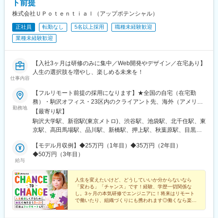
駅、稲毛駅、明大前駅、分倍河原駅、駒込駅、勝どき駅、京成船
ト前提
橋駅、草加駅、湘南台駅、新大久保駅、日暮里駅(舎人ライナー)、
株式会社ＵＰｏｔｅｎｔｉａｌ（アップポテンシャル）
青山一丁目駅、亀有駅、田端駅、府中駅(東京都)、新御茶ノ水駅、
正社員
転勤なし
5名以上採用
職種未経験歓迎
虎ノ門駅、大泉学園駅、二俣川駅、千歳烏山駅、経堂駅、上尾
駅、たまプラーザ駅、成城学園前駅、京王多摩センター駅、石神
業種未経験歓迎
井公園駅、秋津駅、鎌倉駅、新秋津駅、東川口駅、学芸大学駅、
仙川駅、新松戸駅、西新宿駅、新杉田駅、南流山駅、鴨居駅、羽
田空港第１・第２ターミナル駅(京急)、みなとみらい駅、木場駅
【入社3ヶ月は研修のみに集中／Web開発やデザイン／在宅あり】
(東京都)、京成津田沼駅、神谷町駅、淵野辺駅、田無駅、武蔵新城
人生の選択肢を増やし、楽しめる未来を！
仕事内容
駅、竹ノ塚駅、ひばりケ丘駅(東京都)、京急東神奈川駅、春日部
駅、茗荷谷駅、戸田公園駅、桜新町駅、半蔵門駅、駒沢大学駅、
【フルリモート前提の採用になります】★全国の自宅（在宅勤
国会議事堂前駅、用賀駅、東大宮駅、金沢文庫駅、ふじみ野駅、
務）・駒沢オフィス・23区内のクライアント先、海外（アメリカ
西新井駅、清瀬駅、南柏駅、新津田沼駅、横須賀中央駅、目白
勤務地
など）※転居を伴う転勤はありません。【研修について】3ヶ月研
【最寄り駅】
駅、外苑前駅、元住吉駅、鷺沼駅、鶴川駅、港南台駅、聖蹟桜ケ
修は本社オフィスで対面で行います。＜本社＞東京都世田谷区駒
駒沢大学駅、新宿駅(東京メトロ)、渋谷駅、池袋駅、北千住駅、東
丘駅、六本木一丁目駅、水天宮前駅、船堀駅、流山おおたかの森
沢5-25-7 駒沢パークサイドテラスサウス3Fアクセス：東急田園
京駅、高田馬場駅、品川駅、新橋駅、押上駅、秋葉原駅、目黒
駅、石川町駅、保谷駅、南砂町駅、光が丘駅、我孫子駅、拝島
都市線「駒沢大学駅」より徒歩10分【海外事業への参加も可能】
駅、蒲田駅、上野駅、代々木上原駅、町田駅、綾瀬駅、大手町駅
駅、金沢八景駅(京急線)、南大沢駅、越谷レイクタウン駅、東浦和
当社が所属するグループ企業では、アメリカなどでの海外事業も
【モデル月収例】◆25万円（1年目）◆35万円（2年目）
(東京都)、中野駅(東京都)、大門駅(東京都)、有楽町駅、吉祥寺
駅、東小金井駅、東武練馬駅、相模原駅、千歳船橋駅、武蔵中原
計画中。希望者は将来そちらに参画することもできるかも！？
◆50万円（3年目）
駅、日暮里駅(舎人ライナー)、五反田駅、三田駅(東京都)、中目黒
駅、広尾駅、成増駅、京急蒲田駅、瑞江駅、京成幕張本郷駅、八
給与
駅、西日暮里駅、大崎駅、恵比寿駅、大井町駅、泉岳寺駅、神保
丁堀駅(東京都)、獨協大学前駅、小田原駅、築地駅、せんげん台
町駅、国分寺駅、立川駅、飯田橋駅、市ケ谷駅、小竹向原駅、錦
駅、小田急相模原駅、上福岡駅、花小金井駅、与野駅、元町・中
人生を変えたいけど、どうしていいか分からないなら
糸町駅、二子玉川駅、四ツ谷駅、自由が丘駅、新木場駅、森下駅
華街駅、麹町駅、大倉山駅(神奈川県)、熊谷駅、逗子駅、初台駅、
「変わる」「チャンス」です！経験、学歴一切関係な
(東京都)、九段下駅、三軒茶屋駅、荻窪駅、春日駅(東京都)、日本
東久留米駅、京王稲田堤駅、西日暮里駅(舎人ライナー)、武蔵小山
し。3ヶ月の本気研修でエンジニアに！将来はリモート
橋駅(東京都)、田町駅(東京都)、下北沢駅、神田駅(東京都)、新宿
で働いたり、組織づくりにも携われます◎働くなら楽し
駅、淡路町駅、京王八王子駅、本川越駅、新宿西口駅、新所沢
くがモットー！想いに共感してくれるあなたを歓迎しま
西口駅、東池袋駅、二重橋前駅、西早稲田駅、北品川駅、汐留
駅、高幡不動駅、南行徳駅、越谷駅、上板橋駅、勝田台駅、上野
す！
駅、とうきょうスカイツリー駅、末広町駅(東京都)、蓮沼駅、稲荷