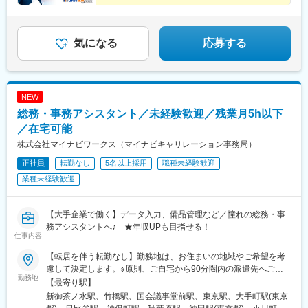
途全額支給します。＼勤務地特典！／入社祝い金として別途20万
35万円～
池上駅、糀谷駅、八丁堀駅(東京都)、日本橋駅(東京都)、築地市場
◆完全週休2日制（土日祝休み）＆残業少なめ
円を支給いたします◎
駅、水天宮前駅、新富町駅(東京都)、勝どき駅、京橋駅(東京都)、
◆大規模プロジェクトに参画！あなたの経験を活かせる
新中野駅、京王八王子駅、武蔵五日市駅、西台駅、本蓮沼駅、大
◎
森海岸駅、青物横丁駅、武蔵境駅、三鷹駅、吉祥寺駅、湯島駅、
気になる
応募する
飯田橋駅、鬼子母神前駅、向原駅(東京都)、池袋駅、志茂駅、両国
駅、錦糸町駅、池尻大橋駅、高松駅(東京都)、東武練馬駅、新横浜
駅、横浜駅、桜木町駅、二俣新町駅、松戸新田駅、松飛台駅、ス
ポーツセンター駅、みつわ台駅、蘇我駅、海浜幕張駅、前原駅、
NEW
船橋日大前駅、柏駅、柏の葉キャンパス駅、新千葉駅、京成稲毛
総務・事務アシスタント／未経験歓迎／残業月5h以下
駅、新八柱駅、大宮駅(埼玉県)、南浦和駅、さいたま新都心駅、北
浦和駅、浦和駅、和光市駅、西川口駅、東川口駅、朝霞駅、新越
／在宅可能
谷駅、川越駅、蕨駅、志木駅、所沢駅、草加駅、大阪難波駅、淀
株式会社マイナビワークス（マイナビキャリレーション事務局）
屋橋駅、渡辺橋駅、沢ノ町駅、我孫子町駅、平林駅(大阪府)、中ふ
正社員
転勤なし
5名以上採用
職種未経験歓迎
頭駅、西大橋駅、肥後橋駅、阿波座駅、北浜駅(大阪府)、なんば駅
(南海線)、天満橋駅、長堀橋駅、谷町六丁目駅、大阪ビジネスパー
業種未経験歓迎
ク駅、心斎橋駅、松屋町駅、堺筋本町駅、門真南駅、矢田駅(大阪
府)、東部市場前駅、今川駅(大阪府)、中津駅(大阪府・阪急線)、な
にわ橋駅、天満駅、中津駅(地下鉄)、中崎町駅、扇町駅(大阪府)、
【大手企業で働く】データ入力、備品管理など／憧れの総務・事
西梅田駅、大阪梅田駅(阪神線)、矢場町駅、瑞穂区役所駅、日比野
務アシスタントへ♪ ★年収UPも目指せる！
仕事内容
駅(名古屋市営)、伏屋駅、稲永駅、笠寺駅、左京山駅、武蔵小杉
駅、目黒駅、秋葉原駅、新橋駅、東京駅、町田駅、綾瀬駅、大手
【転居を伴う転勤なし】勤務地は、お住まいの地域やご希望を考
町駅(東京都)、中野駅(東京都)、大門駅(東京都)、西日暮里駅、五
慮して決定します。※原則、ご自宅から90分圏内の派遣先へご案
反田駅、中目黒駅、泉岳寺駅、立川駅、小竹向原駅、二子玉川
勤務地
内となります。※県単位でのご希望も考慮します。【勤務先対象エ
【最寄り駅】
駅、四ツ谷駅、あざみ野駅、湘南台駅、天王洲アイル駅、日吉駅
リア】東京都（主に東京23区内）、神奈川県、愛知県、大阪府、
新御茶ノ水駅、竹橋駅、国会議事堂前駅、東京駅、大手町駅(東京
(神奈川県)、溝の口駅、長津田駅、登戸駅、戸塚駅、海老名駅(相
兵庫県、京都府、福岡県、北海道※各顧客企業先への派遣常駐とな