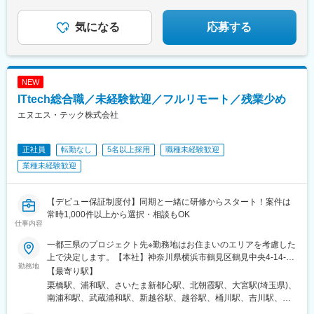
広小路駅、桶川駅、馬橋駅、鶴瀬駅、新八柱駅、妙典駅、稲田堤
町駅(東京都)、代々木八幡駅、浜松町駅、銀座駅、井の頭公園駅、
駅、久喜駅、宮崎台駅、都立大学駅、小伝馬町駅、昭島駅、八潮
大崎広小路駅、代官山駅、下神明駅、高輪ゲートウェイ駅、立川
気になる
応募する
駅、伊勢原駅、青砥駅、東村山駅、北小金駅、下総中山駅、東十
北駅、江古田駅、住吉駅(東京都)、二子新地駅、麹町駅、奥沢駅、
条駅、狛江駅、馬喰町駅、川越市駅、北戸田駅、新宿御苑前駅、
清澄白河駅、西太子堂駅、後楽園駅、三越前駅、池ノ上駅、新日
八千代台駅、南町田グランベリーパーク駅、古淵駅、立川駅、上
本橋駅、新宿駅、学習院下駅、内幸町駅、岩本町駅、京急蒲田
野駅、藤沢本町駅、和光市駅、鶴見駅、霞ケ関駅(埼玉県)、本厚木
駅、京成上野駅、御成門駅、銀座一丁目駅、西日暮里駅(舎人ライ
駅、笹塚駅、小川町駅(東京都)、新板橋駅、蘇我駅、三ツ境駅、行
NEW
ナー)、高輪台駅、芝公園駅、白金高輪駅、水道橋駅、立川南駅、
徳駅、江戸川橋駅、北越谷駅、国際展示場駅、南船橋駅、宮原
ITtech総合職／未経験歓迎／フルリモート／残業少め
新桜台駅、九品仏駅、菊川駅(東京都)、本郷三丁目駅、茅場町駅、
駅、神泉駅、東池袋駅、新高島駅、二重橋前駅、牛田駅(東京都)、
新代田駅
エヌエス・テック株式会社
新橋駅、川崎駅、岩本町駅、京成西船駅、西早稲田駅、船橋駅、
吉祥寺駅、代々木八幡駅、有楽町駅、代官山駅、大門駅(東京都)、
大崎広小路駅、新丸子駅、北品川駅、京成千葉駅、武蔵溝ノ口
正社員
転勤なし
5名以上採用
職種未経験歓迎
駅、とうきょうスカイツリー駅、東銀座駅、住吉駅(東京都)、赤羽
業種未経験歓迎
駅、下神明駅、高津駅(神奈川県)、新越谷駅、水道橋駅、朝霞台
駅、奥沢駅、千石駅、新宿駅(東京メトロ)、海老名駅(相模線)、桜
台駅(東京都)、上野御徒町駅、布田駅、王子駅、市川真間駅、本八
【デビュー保証制度付】同期と一緒に研修からスタート！案件は
幡駅(都営線)、池ノ上駅、東京ディズニーランド・ステーション
常時1,000件以上から選択・相談もOK
駅、明治神宮前駅、南新宿駅、大塚駅(東京都)、北与野駅、馬喰横
仕事内容
山駅、金町駅(東京都)、新綱島駅、伊勢佐木長者町駅、京成稲毛
駅、府中本町駅、大久保駅(東京都)、府中競馬正門前駅、霞ケ関駅
一都三県のプロジェクト先※勤務地はお住まいのエリアを考慮した
(東京都)、芦花公園駅、祖師ケ谷大蔵駅、小田急多摩センター駅、
上で決定します。【本社】神奈川県横浜市鶴見区鶴見中央4-14-14
勤務地
和田塚駅、幸谷駅、都庁前駅、杉田駅(神奈川県)、鰭ケ崎駅、羽田
＜アクセス＞京浜急行電鉄「京急鶴見駅」より徒歩2分、JR各線
【最寄り駅】
空港第１ターミナル駅(東京モノレール・ＪＡＬ利用)、矢部駅、東
「鶴見駅」より徒歩6分☆シェアハウス紹介制度あり☆初任地は東
栗橋駅、浦和駅、さいたま新都心駅、北朝霞駅、大宮駅(埼玉県)、
神奈川駅、桜田門駅、津田沼駅、溜池山王駅、人形町駅、金沢八
京中心のプロジェクト先になりますが、スキルを磨いてゆくゆく
南浦和駅、武蔵浦和駅、新越谷駅、越谷駅、桶川駅、吉川駅、久
景駅(横浜シーサイドライン)、地下鉄成増駅、幕張本郷駅、宝町駅
はどこでもフルリモートもOK！＼Point.／★シェアハウスの紹介
喜駅、狭山市駅、熊谷駅、戸田駅(埼玉県)、戸田公園駅、鴻巣駅、