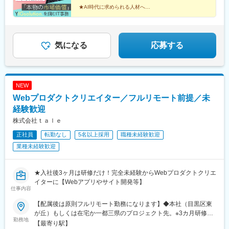
オフィス環境！／◎勉強スペースを利用し放題◎オフィスグリ
台駅、桜新町駅、三越前駅、芝公園駅、勝どき駅、中目黒駅、小
★AI時代に求められる人材へ
コ・フリードリンクあり◎365日24時間オンライン学習OK（無
★IT×AIスキルが身につく事務
伝馬町駅、新丸子駅、新川崎駅、大久保駅(東京都)、成増駅、高島
★国家資格取得率100％
料！）◎先輩社員の勉強会を開催、不明点を即解決（オンライン
平駅、西武新宿駅、表参道駅、芦花公園駅、千葉ニュータウン中
★入社から半年は基礎研修
参加もOK！）
央駅、川崎駅、立会川駅、大宮駅(埼玉県)、大崎駅、大手町駅(東
★平均年齢26歳！20代が8割
京都)、新大塚駅、朝霞駅、町田駅、調布駅、天王洲アイル駅、天
★年間休日125日＆基本定時退社
気になる
応募する
王町駅、浅草駅(ＴＸ)、向原駅(東京都)、東陽町駅、藤沢駅、南砂
町駅、南与野駅、二子玉川駅、有楽町駅、日本橋駅(東京都)、柏
駅、八王子駅、麹町駅、青山一丁目駅、高輪台駅、芝浦ふ頭駅、
保土ケ谷駅、豊洲駅、豊田駅、千駄ケ谷駅、北府中駅、本郷三丁
NEW
目駅、木場駅(東京都)、用賀駅、立川北駅、流通センター駅、両国
Webプロダクトクリエイター／フルリモート前提／未
駅(都営線)、六本木駅、麻布十番駅、神泉駅、永田町駅、溜池山王
駅、浜松町駅、西新宿駅、秋葉原駅、宮ノ前駅、新宿御苑前駅、
経験歓迎
汐留駅、阿佐ケ谷駅、高島町駅、桜田門駅、蓮沼駅、関内駅、吉
株式会社ｔａｌｅ
祥寺駅、京成船橋駅、銀座駅、飯田橋駅、代官山駅、大崎広小路
正社員
転勤なし
5名以上採用
職種未経験歓迎
駅、御成門駅、富士見ケ丘駅、市川駅、新日本橋駅、祐天寺駅、
馬喰横山駅、武蔵小杉駅、新大久保駅、地下鉄成増駅、新高島平
業種未経験歓迎
駅、新宿駅(東京メトロ)、外苑前駅、千歳烏山駅、京急川崎駅、東
京駅、大塚駅前駅、布田駅、西横浜駅、田原町駅(東京都)、東池袋
駅、二子新地駅、日比谷駅、京王八王子駅、北参道駅、春日駅(東
★入社後3ヶ月は研修だけ！完全未経験からWebプロダクトクリエ
京都)、立川駅、両国駅、乃木坂駅、新宿西口駅、岩本町駅、小台
イターに【Webアプリやサイト開発等】
仕事内容
駅、東新宿駅、内幸町駅、横浜駅、虎ノ門駅、八丁堀駅(東京都)、
日ノ出町駅、東海神駅、銀座一丁目駅、六本木一丁目駅、茗荷谷
【配属後は原則フルリモート勤務になります】◆本社（目黒区東
駅、市川真間駅、馬喰町駅、竹橋駅、大塚駅(東京都)、星川駅、稲
が丘）もしくは在宅か一都三県のプロジェクト先。※3カ月研修は
荷町駅(東京都)、東池袋四丁目駅、信濃町駅、泉岳寺駅、国立競技
勤務地
下記の駒沢オフィスで対面で行います。※現場配属後は原則フルリ
【最寄り駅】
場駅、後楽園駅、立川南駅、蔵前駅