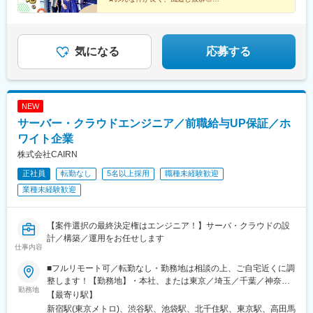
★2022年設立のスタートアップ&急成長企業！
塚駅、新川崎駅、京急川崎駅、仲町台駅、武蔵中原駅、さいたま
新都心駅、霞ケ関駅(埼玉県)、所沢駅、本庄駅、西川口駅、川越
～秘密基地みたいな、ワクワク感と安心感～
駅、越谷駅、渋谷駅、溜池山王駅、桜田門駅、蒲田駅、吉祥寺
駅、代官山駅、半蔵門駅、雑司が谷駅、四ツ谷駅、秋葉原駅、汐
気になる
応募する
留駅、新日本橋駅、西新宿駅、巣鴨駅、大崎広小路駅、東我孫子
駅、三田駅(東京都)、新宿御苑前駅、池袋駅、水道橋駅、高輪ゲー
トウェイ駅、武蔵小杉駅、浜松町駅、北参道駅、早稲田駅(都電荒
川線)、立川駅、本八幡駅(都営線)、高島町駅、桜木町駅、鹿島田
NEW
駅、川崎駅、本川越駅、永田町駅、虎ノ門駅、岩本町駅、内幸町
サーバー・クラウドエンジニア／前職給与UP保証／ホ
駅、新宿西口駅、赤坂見附駅、五反田駅、東新宿駅、東池袋駅、
九段下駅、泉岳寺駅、御成門駅、国立競技場駅、立川南駅、鬼越
ワイト企業
駅、横浜駅、馬車道駅、川越市駅
株式会社CAIRN
正社員
転勤なし
5名以上採用
職種未経験歓迎
業種未経験歓迎
【案件選択の最終決定権はエンジニア！】サーバ・クラウドの設
計／構築／運用をお任せします
仕事内容
■フルリモート可／転勤なし・勤務地は相談の上、ご自宅近くに調
整します！【勤務地】・本社、または東京／埼玉／千葉／神奈川
勤務地
／愛知／仙台のクライアント先・完全在宅（フルリモート）も可
【最寄り駅】
能ですので、ご希望の方はぜひお申し付けください！・首都圏を
新宿駅(東京メトロ)、渋谷駅、池袋駅、北千住駅、東京駅、高田馬