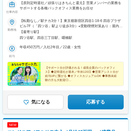
【原則定時退社／頑張りはきちんと還元】営業メンバーの業務を
二子新地駅、麹町駅、奥沢駅、清澄白河駅、西太子堂駅、後楽園
サポートする各種バックオフィス業務をお任せ
駅、三越前駅、池ノ上駅、新日本橋駅、新高島駅、新丸子駅、武
仕事内容
蔵溝ノ口駅、京急川崎駅、石上駅、向ケ丘遊園駅、海老名駅(相模
線)、富士見町駅(神奈川県)、本川越駅、北与野駅、京成西船駅、
【転勤なし／駅チカ3分！】東京都新宿区四谷1-18-6 四谷プラザ
船橋駅、京成千葉駅、新津田沼駅、本八幡駅(都営線)、リゾートゲ
ビル7F（「四ツ谷」駅より徒歩3分）※受動喫煙対策あり：屋内原
勤務地
ートウェイ・ステーション駅、市川真間駅、京成稲毛駅、習志野
則禁煙
【最寄り駅】
駅、幸谷駅、新宿西口駅、学習院下駅、虎ノ門ヒルズ駅、岩本町
四ツ谷駅、四谷三丁目駅、曙橋駅
駅、京急蒲田駅、京成上野駅、銀座一丁目駅、芝公園駅、白金高
輪駅、水道橋駅、立川南駅、江古田駅、九品仏駅、菊川駅(東京
年収450万円／入社2年目／22歳・女性
都)、本郷三丁目駅、茅場町駅、新代田駅、高島町駅、高津駅(神奈
給与
川県)、和泉多摩川駅、馬車道駅、蒲生駅、栄町駅(千葉県)、京成
八幡駅、東京ディズニーランド・ステーション駅
【サポート分が評価される！成長企業のバックオフィ
ス】◆定時退社が基本／年休120日 ◆営業アシスト分が
給与UPに繋がる ◆オフィスカジュアルOK ◆事務未経
験の方も大歓迎◎
＞＞営業をメンバーを支えるバックオフィス業務を通じ
て、自身もステップUP！
気になる
応募する
NEW