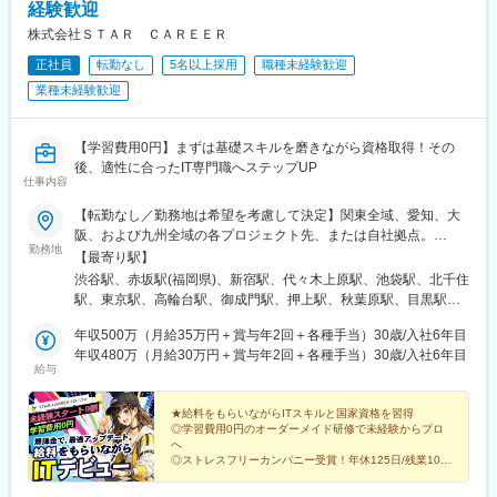
駅、国府台駅、千葉ニュータウン中央駅、札幌駅、大通駅、すす
経験歓迎
駅、稲田堤駅、新丸子駅、元住吉駅、上溝駅、相模大野駅、橋本
きの駅、琴似駅(函館本線)、円山公園駅、白石駅(函館本線)、新札
株式会社ＳＴＡＲ ＣＡＲＥＥＲ
駅(神奈川県)、相模金子駅、大和駅(神奈川県)、中央林間駅、湘南
幌駅、博多駅、天神駅、中洲川端駅、薬院駅、西新駅、唐人町
台駅、辻堂駅、南越谷駅、東毛呂駅、京成西船駅、東京ディズニ
正社員
転勤なし
5名以上採用
職種未経験歓迎
駅、静岡駅、仙台駅、小台駅、熊野前駅、宮ノ前駅、扇大橋駅、
ーランド・ステーション駅、初富駅、稲毛駅、本八幡駅(都営線)、
高野駅(東京都)、江北駅、西新井大師西駅、谷在家駅、舎人公園
業種未経験歓迎
新津田沼駅、京成千葉駅、京成船橋駅、仲ノ町駅、幸谷駅、野田
駅、舎人駅、北千住駅、町屋駅(京成線)、西日暮里駅、千駄木駅、
市駅、流山駅、上野広小路駅、金町駅(東京都)、菊川駅(東京都)、
根津駅、湯島駅、新御茶ノ水駅、日比谷駅、二重橋前駅、乃木坂
とうきょうスカイツリー駅、大崎広小路駅、祐天寺駅、高輪ゲー
駅、明治神宮前駅、代々木公園駅、池尻大橋駅、三軒茶屋駅、駒
【学習費用0円】まずは基礎スキルを磨きながら資格取得！その
トウェイ駅、西日暮里駅、新桜台駅、王子駅前駅、大森海岸駅、
沢大学駅、二子新地駅、高津駅(神奈川県)、祐天寺駅、学芸大学
後、適性に合ったIT専門職へステップUP
松原駅(東京都)、上北沢駅、越中島駅、北品川駅、参宮橋駅、浜松
仕事内容
駅、都立大学駅、自由が丘駅、田園調布駅、神田駅(東京都)、御茶
町駅、御成門駅、溜池山王駅、お台場海浜公園駅、外苑前駅、柴
ノ水駅、淡路町駅、竹橋駅、半蔵門駅、銀座駅、東銀座駅、京橋
【転勤なし／勤務地は希望を考慮して決定】関東全域、愛知、大
崎駅、幡ケ谷駅、六本木一丁目駅、神泉駅、西早稲田駅、麹町
駅(東京都)、八丁堀駅(東京都)、人形町駅、月島駅、築地駅、新橋
阪、および九州全域の各プロジェクト先、または自社拠点。
駅、新宿御苑前駅、新宿駅(東京メトロ)、西新宿駅、阿佐ケ谷駅、
駅、浜松町駅、汐留駅、御成門駅、麻布十番駅、白金高輪駅、外
勤務地
★U・Iターン支援あり！★ゆくゆくは【在宅・フルリモート】案
【最寄り駅】
三軒茶屋駅、池ノ上駅、桜田門駅、二重橋前駅、岩本町駅、新御
苑前駅、高田馬場駅、西新宿駅、東新宿駅、神楽坂駅、早稲田駅
件に挑戦するチャンスもあります！《主な勤務先エリア》■関東エ
茶ノ水駅、九段下駅、淡路町駅、青井駅、牛田駅(東京都)、稲荷町
渋谷駅、赤坂駅(福岡県)、新宿駅、代々木上原駅、池袋駅、北千住
(東京メトロ)、曙橋駅、原宿駅、代官山駅、代々木駅、北参道駅、
リア東京都、神奈川県、千葉県、埼玉県、茨城県、栃木県、群馬
駅(東京都)、両国駅、蓮沼駅、平和島駅、多摩川駅、銀座駅、築地
駅、東京駅、高輪台駅、御成門駅、押上駅、秋葉原駅、目黒駅、
大井町駅、大崎駅、青物横丁駅、戸越駅、戸越銀座駅、巣鴨駅、
県■大阪市、名古屋市エリア■九州エリア（沖縄を除く）福岡県、
市場駅、新日本橋駅、馬喰横山駅、宝町駅(東京都)、落合駅(東京
蒲田駅、上野駅、町田駅、綾瀬駅、大手町駅(東京都)、中野駅(東
大塚駅(東京都)、駒込駅、要町駅、東池袋駅、後楽園駅、春日駅
佐賀県、長崎県、熊本県、大分県、宮崎県、鹿児島県〈本社〉〒
年収500万（月給35万円＋賞与年2回＋各種手当）30歳/入社6年目
都)、桜街道駅、板橋区役所前駅、西小山駅、春日駅(東京都)、江
京都)、大門駅(東京都)、有楽町駅、井の頭公園駅、西日暮里駅(舎
(東京都)、千石駅、浅草駅、稲荷町駅(東京都)、蔵前駅、入谷駅(東
150-0002東京都渋谷区渋谷2丁目15-1 渋谷クロスタワー 25F〈福
年収480万（月給30万円＋賞与年2回＋各種手当）30歳/入社6年目
戸川橋駅、新庚申塚駅、雑司が谷駅、住吉駅(東京都)、不動前駅、
人ライナー)、五反田駅、田町駅(東京都)、中目黒駅、日暮里駅(舎
京都)、錦糸町駅、押上駅、門前仲町駅、住吉駅(東京都)、新木場
給与
岡支社〉〒810-0041福岡県福岡市中央区大名2-9-17 ARISTO大名
九品仏駅、豊島園駅(都営線)、逸見駅、金沢八景駅(京急線)、綱島
人ライナー)、大崎駅、恵比寿駅、大井町駅、泉岳寺駅、神保町
駅、国際展示場駅、テレコムセンター駅、新大久保駅、目白駅、
７F★配属先勤務地例は下記一覧をご確認ください。＼ご自宅最寄
駅、高島町駅、海老名駅(相鉄・小田急)、和田塚駅、北茅ケ崎駅、
駅、国分寺駅、立川駅、飯田橋駅、市ケ谷駅、小竹向原駅、二子
鶯谷駅、御徒町駅、日暮里駅、地下鉄成増駅、地下鉄赤塚駅、平
り駅を考慮し下記以外もご相談可能です。／◎受動喫煙対策 ：あ
★給料をもらいながらITスキルと国家資格を習得
入谷駅(神奈川県)、逗子・葉山駅、高津駅(神奈川県)、京急川崎
玉川駅、四ツ谷駅、自由が丘駅、新木場駅、森下駅(東京都)、九段
和台駅(東京都)、氷川台駅、小竹向原駅、千川駅、江戸川橋駅、市
◎学習費用0円のオーダーメイド研修で未経験からプロ
り／屋内全面禁煙
駅、武蔵小杉駅、蒲生駅、リゾートゲートウェイ・ステーション
下駅、三軒茶屋駅、荻窪駅、春日駅(東京都)、日本橋駅(東京都)、
ケ谷駅、桜田門駅、銀座一丁目駅、新富町駅(東京都)、辰巳駅、板
へ
駅、鬼越駅、栄町駅(千葉県)、東海神駅、御徒町駅、江古田駅、飛
下北沢駅、神田駅(東京都)、横浜駅、武蔵小杉駅、日吉駅(神奈川
◎ストレスフリーカンパニー受賞！年休125日/残業10h
橋駅、十条駅(東京都)、赤羽駅、北赤羽駅、浮間舟渡駅、祇園駅
内
鳥山駅、内幸町駅、虎ノ門駅、赤坂見附駅、青海駅(東京都)、乃木
県)、溝の口駅、川崎駅、藤沢駅、長津田駅、新横浜駅、向ケ丘遊
(福岡県)、櫛田神社前駅、呉服町駅(福岡県)、東比恵駅、赤坂駅(福
◎24時間質問OK！現役エンジニアの伴走サポート