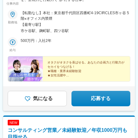
鉄・小田急)、大船駅、中央林間駅、和光市駅、本川越駅、川口
仕事内容
駅、蕨駅、さいたま新都心駅、西船橋駅、船橋駅、流山おおたか
の森駅、市川駅、海浜幕張駅、中野駅(東京都)、吉祥寺駅、五反田
【転勤なし】本社：東京都千代田区四番町4-19CIRCLES市ヶ谷 5
駅、中目黒駅、大崎駅、日暮里駅(舎人ライナー)、恵比寿駅、セン
階※オフィス内禁煙
勤務地
ター北駅、本厚木駅、相模大野駅、新百合ケ丘駅、高輪台駅、国
【最寄り駅】
分寺駅、立川駅、九段下駅、四ツ谷駅、自由が丘駅、春日駅(東京
市ケ谷駅、麹町駅、四ツ谷駅
都)、下北沢駅、神田駅(東京都)、御茶ノ水駅、豊洲駅、新宿三丁
目駅、浅草駅、練馬駅、赤羽駅、六本木駅、水道橋駅、門前仲町
500万円：入社2年
駅、日比谷駅、大和駅(神奈川県)、菊名駅、上大岡駅、あざみ野
給与
駅、小田原駅、武蔵溝ノ口駅、鶴見駅、元住吉駅、辻堂駅、平塚
駅、中山駅(神奈川県)、東戸塚駅、茅ケ崎駅、たまプラーザ駅、み
なとみらい駅、二俣川駅、金沢八景駅(京急線)、鴨居駅、東神奈川
オタクがオタクを喜ばせる。あなたの企画力と行動力が
セカイをつなげる！
駅、武蔵新城駅、羽沢横浜国大駅、金沢文庫駅、横須賀中央駅、
★職種・業界未経験歓迎
石川町駅、保土ケ谷駅、港南台駅、北朝霞駅、南浦和駅、所沢
★女性活躍中
駅、志木駅、草加駅、上尾駅、熊谷駅、戸田公園駅、朝霞駅、春
★有休休暇を取得しやすいから推し活に全振りも可！
日部駅、東大宮駅、越谷レイクタウン駅、東浦和駅、与野駅、新
★服装も髪型も、ピアスもネイルも楽しめる♪
★年休125日（完全週休2日制・土日祝休み）
所沢駅、南流山駅、新浦安駅、京成津田沼駅、稲毛駅、京成船橋
駅、浦安駅(千葉県)、新松戸駅、幕張本郷駅、東松戸駅、蘇我駅、
気になる
応募する
南柏駅、我孫子駅、千葉みなと駅、南船橋駅、八千代台駅、みな
み寄居駅、成田空港駅(鉄道)、現川駅、久留米駅、古賀駅、若松
駅、甲府駅、大分駅、高崎駅、佐賀駅、鳥栖駅、原水駅、酒殿
駅、広島駅、住道駅、大阪梅田駅(阪神線)、なんば駅(地下鉄)、淀
NEW
屋橋駅、心斎橋駅、バルーンさが駅、基山駅、唐津駅、神埼駅、
新鳥栖駅、天神駅、小倉駅(福岡県)、中洲川端駅、姪浜駅、福岡空
コンサルティング営業／未経験歓迎／年収1000万円も
港駅(鉄道)、品川駅、桜木町駅、江戸川橋駅、明治神宮前駅、北参
目指せる