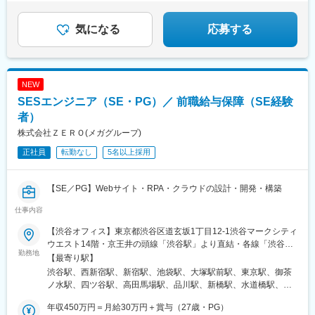
坂駅、北参道駅、下落合駅、東新宿駅、新宿駅、新宿西口駅、東
園駅、戸塚駅、海老名駅(相鉄・小田急)、大和駅(神奈川県)、大船
岡県)、渡辺通駅、薬院大通駅、大濠公園駅、六本松駅、別府駅(福
◎20代活躍中！未経験スタート9割以上
北沢駅、京橋駅(東京都)、小川町駅(東京都)、竹橋駅、府中本町
駅、橋本駅(神奈川県)、上大岡駅、中央林間駅、あざみ野駅、桜木
岡県)、藤崎駅(福岡県)、吉塚駅、竹下駅、大阪駅、東梅田駅、西
駅、京成関屋駅、京成上野駅、浅草橋駅、銀座一丁目駅、馬喰町
町駅、センター南駅、大宮駅(埼玉県)、和光市駅、川越駅、浦和
気になる
応募する
梅田駅、大阪梅田駅(阪急線)、北新地駅、中津駅(地下鉄)、南森町
駅、巣鴨新田駅、鬼子母神前駅、曳舟駅、立川南駅、豊島園駅(西
駅、朝霞台駅、川口駅、南越谷駅、新越谷駅、北朝霞駅、久喜
駅、大阪天満宮駅、なにわ橋駅、大江橋駅、肥後橋駅、堺筋本町
武線)、汐入駅、関内駅、武蔵溝ノ口駅
駅、蕨駅、南浦和駅、東川口駅、西川口駅、さいたま新都心駅、
駅、阿波座駅、西大橋駅、四ツ橋駅、長堀橋駅、日本橋駅(大阪
所沢駅、武蔵浦和駅、北浦和駅、志木駅、草加駅、西船橋駅、柏
府)、ＪＲ難波駅、大阪難波駅、近鉄日本橋駅、阿倍野駅(地下
駅、東海神駅、松戸駅、千葉駅、津田沼駅、本八幡駅(総武線)、南
鉄)、大阪阿部野橋駅、寺田町駅、動物園前駅、西鉄福岡駅、新宿
NEW
流山駅、流山おおたかの森駅、舞浜駅、市川駅、海浜幕張駅、鎌
駅(東京メトロ)、高輪ゲートウェイ駅、岩本町駅、三田駅(東京
SESエンジニア（SE・PG）／ 前職給与保障（SE経験
ケ谷駅、新浦安駅、京成津田沼駅、稲毛駅、京成船橋駅、北習志
都)、六本木一丁目駅、水道橋駅、鬼子母神前駅、蓮沼駅、大崎広
野駅、浦安駅(千葉県)、新松戸駅、守谷駅、水戸駅、つくば駅、土
者）
小路駅、虎ノ門駅、富士見ケ丘駅、新日本橋駅、赤羽橋駅、馬喰
浦駅、勝田駅、取手駅、高崎駅、前橋駅、伊勢崎駅、太田駅(群馬
横山駅、初台駅、鮫洲駅、新高島平駅、新宿西口駅、千歳烏山
株式会社ＺＥＲＯ(メガグループ)
県)、桐生駅、新前橋駅、宇都宮駅東口駅、東武宇都宮駅、小山
駅、茗荷谷駅、白金台駅、立川駅、両国駅(都営線)、京急川崎駅、
正社員
転勤なし
5名以上採用
駅、栃木駅、東武日光駅、那須塩原駅、久屋大通駅、北新地駅、
石上駅、弘明寺駅(横浜市営)、高島町駅、舞岡駅、西横浜駅、西中
博多駅、小倉駅(福岡県)、西鉄福岡駅、黒崎駅、久留米駅、大牟田
島南方駅、大阪城北詰駅、新越谷駅、京成千葉駅、京成船橋駅、
駅、折尾駅、佐賀駅、鳥栖駅、新鳥栖駅、唐津駅、伊万里駅、武
新津田沼駅、京成成田駅、市川駅、さっぽろ駅、西４丁目駅、狸
【SE／PG】Webサイト・RPA・クラウドの設計・開発・構築
雄温泉駅、長崎駅(長崎県)、佐世保駅、諫早駅、大村駅(長崎県)、
小路駅、琴似駅(札幌市営)、西２８丁目駅、新さっぽろ駅、新静岡
新大村駅、島原駅、熊本駅、八代駅、新八代駅、玉名駅、上熊本
駅、仙台駅(地下鉄)、荒川遊園地前駅、熊野前駅(舎人ライナー)、
仕事内容
駅、阿蘇駅、大分駅、別府駅(大分県)、中津駅(大分県)、日田駅、
牛田駅(東京都)、町屋駅前駅、西日暮里駅(舎人ライナー)、東大前
佐伯駅、由布院駅、宮崎駅、南宮崎駅、延岡駅、日向市駅、都城
【渋谷オフィス】東京都渋谷区道玄坂1丁目12-1渋谷マークシティ
駅、上野広小路駅、小川町駅(東京都)、代々木八幡駅、西太子堂
駅、小林駅(宮崎県)、鹿児島中央駅前駅、鹿児島駅、出水駅、指宿
ウエスト14階・京王井の頭線「渋谷駅」より直結・各線「渋谷
駅、奥沢駅、神保町駅、宝町駅(東京都)、水天宮前駅、内幸町駅、
勤務地
駅、国分駅(鹿児島県)、新宿駅(東京メトロ)、代々木八幡駅、東池
駅」より徒歩5分程度【本社】東京都新宿区西新宿6-5-1新宿アイ
【最寄り駅】
大門駅(東京都)、泉岳寺駅、西早稲田駅、都庁前駅、牛込神楽坂
袋駅、二重橋前駅、品川駅、新橋駅、とうきょうスカイツリー
ランドタワー6階・丸の内線「西新宿駅」より直結・各線「新宿
駅、早稲田駅(都電荒川線)、四谷三丁目駅、南新宿駅、下神明駅、
渋谷駅、西新宿駅、新宿駅、池袋駅、大塚駅前駅、東京駅、御茶
駅、末広町駅(東京都)、蓮沼駅、稲荷町駅(東京都)、浜松町駅、銀
駅」より徒歩10分【 リモートワーク比率（2025年実績）】・フ
大塚駅前駅、東池袋四丁目駅、浅草駅(ＴＸ)、新御徒町駅、浅草橋
ノ水駅、四ツ谷駅、高田馬場駅、品川駅、新橋駅、水道橋駅、秋
座駅、吉祥寺駅、西日暮里駅、大崎広小路駅、三田駅(東京都)、代
ルリモート（完全在宅）：25％・ハイブリット出社：50％・フル
駅、とうきょうスカイツリー駅、越中島駅、有明駅(東京都)、東京
葉原駅、目黒駅、蒲田駅、上野駅、大手町駅(東京都)、中野駅(東
官山駅、日暮里駅、下神明駅、高輪ゲートウェイ駅、立川北駅、
出社：25％※週1日出社のメンバーも在籍中※プロジェクト先は
年収450万円＝月給30万円＋賞与（27歳・PG）
国際クルーズターミナル駅、大久保駅(東京都)、雑司が谷駅、上野
京都)、大門駅(東京都)、有楽町駅、吉祥寺駅、五反田駅、田町駅