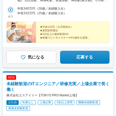
都)、日比谷駅、神保町駅、秋葉原駅、神田駅(東京都)、小川町駅
模線)、大和駅(神奈川県)、菊名駅、大船駅、橋本駅(神奈川県)、上
ります。※就業先によって、在宅勤務（リモートワーク）の場合が
(東京都)、市ケ谷駅、半蔵門駅、麹町駅、二重橋前駅、小伝馬町
大岡駅、中央林間駅、川崎駅、千葉駅、新松戸駅、浦安駅(千葉
あります。※フルリモートの求人はございません。※受動喫煙対
年収340万円（28歳／未経験入社）
駅、飯田橋駅、永田町駅、水天宮前駅、新日本橋駅、三越前駅、
県)、北習志野駅、京成船橋駅、新浦安駅、新鎌ケ谷駅、市川駅、
策：勤務地により異なる
年収333万円（25歳／未経験入社）
茅場町駅、日本橋駅(東京都)、京橋駅(東京都)、八丁堀駅(東京
舞浜駅、南流山駅、本八幡駅(都営線)、船橋駅、西船橋駅、久喜
給与
都)、築地駅、月島駅、勝どき駅、銀座駅、銀座一丁目駅、東銀座
駅、川口駅、南越谷駅、天下茶屋駅、伏見駅(愛知県)、栄駅(愛知
駅、神谷町駅、内幸町駅、虎ノ門ヒルズ駅、新橋駅、大門駅(東京
県)、東梅田駅、阿倍野駅(阪堺線)、今宮戎駅、鶴橋駅、京橋駅(大
★年休125日（土日祝休み）
都)、芝公園駅、三田駅(東京都)、御成門駅、広尾駅、六本木駅、
阪府)、南方駅(大阪府)、上小田井駅、上飯田駅、鶴舞駅、藤が丘
★原則定時退社
乃木坂駅、六本木一丁目駅、溜池山王駅、赤坂駅(東京都)、外苑前
駅(愛知県)、金山駅(愛知県)、流山おおたかの森駅、藤沢駅、富田
★5日以上の連休取得OK
駅、浜松町駅、赤坂見附駅、田町駅(東京都)、芝浦ふ頭駅、高輪台
★研修でビジネスマナーやPC操作を習得
駅(大阪府)、上牧駅(大阪府)、高槻駅、高槻市駅、天王寺駅、新今
★専任のアドバイザー
駅、赤羽橋駅、品川駅、日の出駅(東京都)、高輪ゲートウェイ駅、
宮駅、本町駅、江坂駅、弁天町駅、西九条駅、千里中央駅(北大阪
湯島駅、新御徒町駅、春日駅(東京都)、千石駅、本郷三丁目駅、押
急行)、茨木駅、三国ケ丘駅(大阪府)、南森町駅、森ノ宮駅、枚方
「オフィスワークに挑戦したい！
上駅、錦糸町駅、両国駅、豊洲駅、有明駅(東京都)、東京テレポー
でも…私生活も大切にしたくて…」
市駅、豊橋駅、刈谷駅、星ケ丘駅(愛知県)、高蔵寺駅、ＪＲ難波
ト駅、品川シーサイド駅、五反田駅、天王洲アイル駅、青物横丁
そんな方にピッタリなのが、マイナビワークス！
気になる
応募する
駅、中百舌鳥駅、大曽根駅、赤池駅(愛知県)、大阪駅、新大阪駅、
駅、大井町駅、大崎駅、目黒駅、立会川駅、青山一丁目駅、渋谷
北新地駅、大阪阿部野橋駅、近鉄名古屋駅、名鉄名古屋駅、博多
駅、恵比寿駅、神泉駅、代々木駅、参宮橋駅、初台駅、北参道
駅、天神駅、福岡空港駅(鉄道)、姪浜駅、西新駅、天神南駅、大橋
駅、原宿駅、二子玉川駅、信濃町駅、新宿御苑前駅、西新宿駅、
駅(福岡県)、中洲川端駅、千早駅、三ノ宮駅、尼崎駅(東海道本
西新宿五丁目駅、新宿西口駅、四ツ谷駅、都庁前駅、江戸川橋
線)、神戸駅(兵庫県)、姫路駅、新長田駅、明石駅、西宮北口駅、
NEW
駅、桜上水駅、神楽坂駅、中野駅(東京都)、中目黒駅、東池袋駅、
王寺駅、近鉄奈良駅、学園前駅(奈良県)、大和西大寺駅、生駒駅、
未経験歓迎のITエンジニア／研修充実／上場企業で長く
巣鴨駅、向原駅(東京都)、横浜駅、新高島駅、みなとみらい駅、刈
和歌山駅、和歌山市駅、京都駅、京阪山科駅、烏丸駅、草津駅(滋
谷駅、国際センター駅、中村公園駅、亀島駅、名古屋駅、東枇杷
働く
賀県)、南草津駅、京阪石山駅、瀬田駅(滋賀県)、竹田駅(京都府)、
島駅、中村日赤駅、岩塚駅、名鉄名古屋駅、近鉄八田駅、ささし
大通駅、札幌駅、仙台駅、岡山駅、下関駅、松江駅、鳥取駅、広
株式会社エスアイイー【TOKYO PRO Market上場】
まライブ駅、山王駅(愛知県)、伏屋駅、春田駅、港区役所駅、名古
島駅、福山駅、横川駅、新白島駅、西条駅(広島県)、西高屋駅、東
正社員
転勤なし
上場企業
5名以上採用
職種未経験歓迎
屋港駅、荒子川公園駅、金山駅(愛知県)、西高蔵駅、熱田駅、熱田
広島駅、八本松駅、北参道駅、青井駅、浜松町駅、西日暮里駅(舎
神宮伝馬町駅、日比野駅(名古屋市営)、桜駅(愛知県)、柴田駅、笠
業種未経験歓迎
人ライナー)、大崎広小路駅、祐天寺駅、江古田駅、二子新地駅、
寺駅、大同町駅、本星崎駅、丸の内駅(愛知県)、伏見駅(愛知県)、
阿倍野駅(地下鉄)、鴫野駅、西中島南方駅、丸の内駅(愛知県)、小