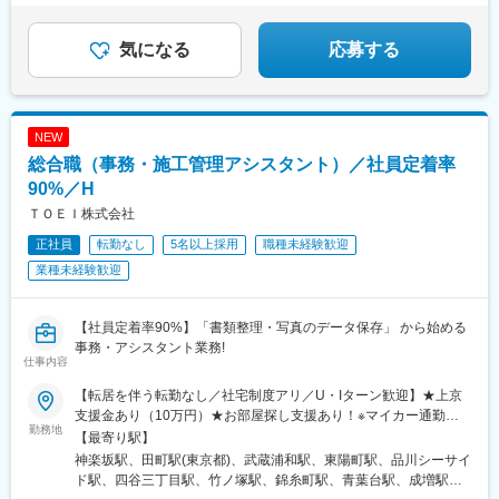
ケ関駅(東京都)、竹芝駅、新豊洲駅、戸部駅、新丸子駅、栄町駅
(千葉県)、本郷三丁目駅、高輪台駅、水天宮前駅、岩本町駅、新御
茶ノ水駅、麹町駅、京橋駅(東京都)、新宿駅(東京メトロ)、乃木坂
気になる
応募する
駅、六本木一丁目駅、芝浦ふ頭駅、みなとみらい駅、向河原駅
NEW
総合職（事務・施工管理アシスタント）／社員定着率
90%／H
ＴＯＥＩ株式会社
正社員
転勤なし
5名以上採用
職種未経験歓迎
業種未経験歓迎
【社員定着率90%】「書類整理・写真のデータ保存」 から始める
事務・アシスタント業務!
仕事内容
【転居を伴う転勤なし／社宅制度アリ／U・Iターン歓迎】★上京
支援金あり（10万円）★お部屋探し支援あり！※マイカー通勤相
勤務地
談可※経験に応じてリモートワーク相談可（フルリモート実績あ
【最寄り駅】
り）【募集中エリア】ご希望のエリアをお聞かせください！東
神楽坂駅、田町駅(東京都)、武蔵浦和駅、東陽町駅、品川シーサイ
北：宮城、福島、山形、青森、秋田、岩手関東：東京、神奈川、
ド駅、四谷三丁目駅、竹ノ塚駅、錦糸町駅、青葉台駅、成増駅、
埼玉、千葉、群馬、栃木、茨城北陸・甲信越：富山、石川、福