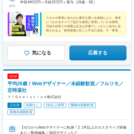
新桜台駅、二子新地駅、麹町駅、奥沢駅、清澄白河駅、西太子堂
本社または東京・神奈川・埼玉・千葉の首都圏 勤務地は希望を
年収490万円＝月給35万円＋賞与（28歳・SE）
御徒町駅、日暮里駅(舎人ライナー)、下赤塚駅、東雲駅(東京都)、
(東京都)、中目黒駅、大崎駅、恵比寿駅、大井町駅、泉岳寺駅、虎
給与
駅、後楽園駅、三越前駅、池ノ上駅、新日本橋駅、新高島駅、新
最大限考慮の上、決定します※転居を伴う転勤なし＼＼ 万全のフ
新板橋駅、東十条駅、赤羽岩淵駅、桜坂駅、茶山駅(福岡県)、室見
ノ門駅、神保町駅、飯田橋駅、市ケ谷駅、新御茶ノ水駅、霞ケ関
丸子駅、武蔵溝ノ口駅、京急川崎駅、石上駅、登戸駅、海老名駅
ォロー体制あり ／／配属先で分からないことがあっても常にチ
駅、馬出九大病院前駅、梅田駅(地下鉄)、中津駅(大阪府・阪急
駅(東京都)、二子玉川駅、九段下駅、日本橋駅(東京都)、勝どき
(相模線)、富士見町駅(神奈川県)、本川越駅、北与野駅、京成西船
ャットで相談できる万全のフォロー体制あり！強制ではないです
スキルや希望に合わせた案件を選べる体制により、将来
線)、北浜駅(大阪府)、渡辺橋駅、西長堀駅、松屋町駅、阿倍野駅
駅、豊洲駅、市場前駅、六本木駅、青山一丁目駅、神田駅(東京
につながるキャリア設計を着実に実現していける環境。
駅、船橋駅、京成千葉駅、新津田沼駅、本八幡駅(都営線)、リゾー
が帰社日も設けており、技術共有や仲間と交流できる時間として
(阪堺線)、天王寺駅前駅、新今宮駅前駅、京成上野駅、馬喰町駅、
都)、府中駅(東京都)、小田急多摩センター駅、荻窪駅、高円寺
日頃の頑張りや成果は正当な評価でしっかりと給与に反
トゲートウェイ・ステーション駅、市川真間駅、京成稲毛駅、習
有意義に過ごしているエンジニアも多いです。
国立競技場駅、立川南駅、溜池山王駅、馬車道駅、日本大通り
駅、三鷹駅、自由が丘駅、北千住駅、西日暮里駅(舎人ライナー)、
映される上「取得資格に応じた手当の支給」や「希望給
志野駅、幸谷駅、工機前駅、中央前橋駅、西桐生駅、宇都宮駅、
与考慮」など、充実の福利厚生で徹底サポートします。
駅、みなとみらい駅、日ノ出町駅、星川駅、南方駅(大阪府)、なん
練馬駅、地下鉄成増駅、調布駅、町田駅、立川駅、八王子駅、三
日光駅、祇園駅(福岡県)、平和通駅、天神駅、黒崎駅前駅、長崎駅
ば駅(南海線)、大阪ビジネスパーク駅、蒲生駅、栄町駅(千葉県)、
田駅(東京都)、表参道駅、国会議事堂前駅、桜田門駅、築地市場
前駅、熊本駅前駅、上熊本駅(路面電車)、日田市役所前駅、鹿児島
東海神駅、市川真間駅、北１２条駅、資生館小学校前駅、日吉町
駅、東京ビッグサイト駅、東京テレポート駅、青物横丁駅、用賀
中央駅、鹿児島駅前駅、新宿西口駅、代々木公園駅、虎ノ門ヒル
駅、あおば通駅、町屋駅(東京メトロ)、溝の口駅、九品仏駅、浜町
駅、桜新町駅、成城学園前駅、阿佐ケ谷駅、西荻窪駅、東中野
気になる
応募する
ズ駅、岩本町駅、京急蒲田駅、京成上野駅、銀座一丁目駅、白金
駅、竹芝駅、築地市場駅、学習院下駅、牛込柳町駅、品川シーサ
駅、春日駅(東京都)、白山駅(東京都)、蔵前駅、南千住駅、赤羽
高輪駅、水道橋駅、立川南駅、江古田駅、九品仏駅、菊川駅(東京
イド駅、荏原中延駅、本所吾妻橋駅、有明テニスの森駅、下板橋
駅、西新井駅、石神井公園駅、大山駅(東京都)、志村三丁目駅、新
都)、本郷三丁目駅、茅場町駅、新代田駅、高島町駅、高津駅(神奈
駅、千代県庁口駅、扇町駅(大阪府)、新今宮駅
小岩駅、船堀駅、小岩駅、成瀬駅、豊田駅、国分寺駅、国立駅、
川県)、馬車道駅、蒲生駅、栄町駅(千葉県)、京成八幡駅、東京デ
竹橋駅、月島駅、内幸町駅、南新宿駅、初台駅、幡ケ谷駅、落合
NEW
ィズニーランド・ステーション駅、東宿郷駅、旦過駅、天神南
南長崎駅、野方駅、方南町駅、上野毛駅、奥沢駅、武蔵小山駅、
駅、西黒崎駅、八千代町駅、二本木口駅、県立体育館前駅、高見
平均26歳！Webデザイナー／未経験歓迎／フルリモ／
大森駅(東京都)、下丸子駅、清澄白河駅、住吉駅(東京都)、押上
橋駅、桜島桟橋通駅
駅、町屋駅前駅、東十条駅、五反野駅、金町駅(東京都)、瑞江駅、
定時退社
田無駅、東久留米駅、小平駅、武蔵境駅、新富町駅(東京都)、岩本
ＹＩＧｓｏｌｕｔｉｏｎ株式会社
町駅、上野広小路駅、浅草駅、羽田空港第２ターミナル駅(東京モ
正社員
転勤なし
5名以上採用
職種未経験歓迎
ノレール・ＡＮＡ利用)、松陰神社前駅、鷺ノ宮駅、光が丘駅、板
橋本町駅、新木場駅、綾瀬駅、横浜駅、みなとみらい駅、武蔵小
業種未経験歓迎
杉駅、溝の口駅、川崎駅、新横浜駅、大船駅、高島町駅、関内
駅、桜木町駅、天王町駅、ＹＲＰ野比駅、本厚木駅、藤沢駅、湘
南台駅、海老名駅(相鉄・小田急)、相模大野駅、向ケ丘遊園駅、新
【ゼロからWebデザイナーに転身！】1年以上のカスタマイズ研修
高島駅、青葉台駅、センター南駅、新百合ケ丘駅、茅ケ崎駅、平
あり／動画編集／SNSデザインなど