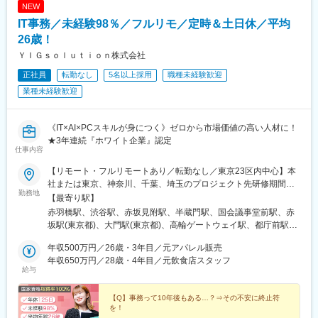
営)、米野駅、尾頭橋駅、築地口駅、港北駅、熱田神宮西駅、神宮
NEW
見駅、北府中駅、武蔵野台駅、唐木田駅、仙川駅、武蔵引田駅、
前駅、本笠寺駅、鳴海駅、大須観音駅、矢田駅(愛知県)、吹上駅
IT事務／未経験98％／フルリモ／定時＆土日休／平均
京急新子安駅、杉田駅(神奈川県)、戸塚駅、新高島駅、みなとみら
(愛知県)、大阪梅田駅(阪神線)、東淀川駅、京橋駅(大阪府)、大阪
い駅、新横浜駅、仲町台駅、昭和駅、向河原駅、宮崎台駅、梶が
26歳！
城北詰駅、なにわ橋駅、心斎橋駅、大阪城公園駅、松屋町駅、な
谷駅、向ケ丘遊園駅、新川崎駅、川崎駅、ＹＲＰ野比駅、愛甲石
んば駅(地下鉄)、鶴橋駅、谷町九丁目駅、ドーム前千代崎駅、安治
ＹＩＧｓｏｌｕｔｉｏｎ株式会社
田駅、さがみ野駅、さいたま新都心駅、与野駅、朝霞台駅、航空
川口駅、汐見橋駅、コスモスクエア駅、中ふ頭駅、四条駅(京都市
正社員
転勤なし
5名以上採用
職種未経験歓迎
公園駅、獨協大学前駅、草加駅、和光市駅、市役所前駅(千葉県)、
営)、九条駅(京都府)、二条駅、三宮・花時計前駅、三宮駅(神戸新
西登戸駅、海浜幕張駅、柏の葉キャンパス駅、千葉ニュータウン
業種未経験歓迎
交通)、祇園駅(福岡県)、さっぽろ駅、霞ケ関駅(東京都)、岩本町
中央駅、東我孫子駅、浦安駅(千葉県)、末広町駅(東京都)、新宿
駅、馬喰横山駅、水道橋駅、人形町駅、築地市場駅、泉岳寺駅、
駅、溜池山王駅、二重橋前駅、淡路町駅、小川町駅(東京都)、桜田
上野御徒町駅、田原町駅(東京都)、浅草橋駅、国際展示場駅、お台
門駅、九段下駅、新御茶ノ水駅、日本橋駅(東京都)、宝町駅(東京
《IT×AI×PCスキルが身につく》ゼロから市場価値の高い人材に！
場海浜公園駅、千駄ケ谷駅、四谷三丁目駅、新宿駅(東京メトロ)、
都)、三越前駅、芝公園駅、御成門駅、外苑前駅、曙橋駅、新宿駅
★3年連続『ホワイト企業』認定
大久保駅(東京都)、曙橋駅、東池袋四丁目駅、桜木町駅、八田駅
仕事内容
(東京メトロ)、西新宿駅、新大久保駅、国立競技場駅、護国寺駅、
(関西本線)、桜本町駅、車道駅、砂田橋駅、玉川駅(大阪府)、天神
清澄白河駅、亀戸水神駅、新馬場駅、明治神宮前駅、北参道駅、
橋筋六丁目駅、桜ノ宮駅、近鉄日本橋駅、九条駅(大阪府)、福島駅
【リモート・フルリモートあり／転勤なし／東京23区内中心】本
東池袋駅、巣鴨新田駅、池袋駅、羽田空港第１・第２ターミナル
(大阪環状線)、東寺駅、四条大宮駅、神戸三宮駅(阪急・神戸高
社または東京、神奈川、千葉、埼玉のプロジェクト先研修期間中
駅(京急)、洗足池駅、二子新地駅、京成上野駅、祐天寺駅、白糸台
勤務地
速)、北１２条駅
は、一都三県にて対面での実施がメインになります。＼引っ越し
【最寄り駅】
駅、高島町駅、桜木町駅、登戸駅、鹿島田駅、八丁畷駅、千葉み
サポートあり！／遠方からの就業や、心機一転の引越しもバック
赤羽橋駅、渋谷駅、赤坂見附駅、半蔵門駅、国会議事堂前駅、赤
なと駅、岩本町駅、永田町駅、京橋駅(東京都)、日比谷駅、虎ノ門
アップ！＼2026年7月～さらに広いオフィスへ移転！／■本社／東
坂駅(東京都)、大門駅(東京都)、高輪ゲートウェイ駅、都庁前駅、
駅、小伝馬町駅、六本木一丁目駅、赤坂見附駅、築地市場駅、乃
京都港区三田1丁目4‐1 住友不動産麻布十番ビル4F■プロジェクト
池袋駅、鹿島田駅、四ツ谷駅、末広町駅(東京都)、足立小台駅、新
木坂駅、東新宿駅、四ツ谷駅、四谷三丁目駅、江戸川橋駅、不動
先／東京23区内（主に渋谷、新宿、五反田、新橋、六本木、汐
年収500万円／26歳・3年目／元アパレル販売
宿三丁目駅、新橋駅、都電雑司ケ谷駅、青葉台駅、ひばりケ丘駅
前駅、高輪台駅、代々木公園駅、東池袋四丁目駅、羽田空港第２
留）、東京都内近郊が中心（アクセス）■本社／南北線・都営大江
年収650万円／28歳・4年目／元飲食店スタッフ
(東京都)、南阿佐ケ谷駅、浦和駅、弘明寺駅(京急線)、新高島駅、
ターミナル駅(東京モノレール・ＡＮＡ利用)、多磨霊園駅、横浜
給与
戸線 「麻布十番駅」3出口から徒歩6分 都営大江戸線 「赤
下永谷駅、霞ケ関駅(東京都)、梶が谷駅、蒲田駅、茅場町駅、伊勢
駅、馬車道駅、京急川崎駅、新千葉駅
羽橋駅」中ノ橋口から徒歩3分 都営三田線 「芝公園駅」
佐木長者町駅、井の頭公園駅、多摩センター駅、船橋駅、京成立
A2口から徒歩9分※プロジェクト先により異なります※プロジェク
【Q】事務って10年後もある…？⇒その不安に終止符
石駅、東銀座駅、九段下駅、恵比寿駅、神谷町駅、五反田駅、虎
を！
ト先（一都三県）に通勤可能な方を対象とした募集です＼充実の
ノ門ヒルズ駅、護国寺駅、光が丘駅、新小岩駅、高井戸駅、国府