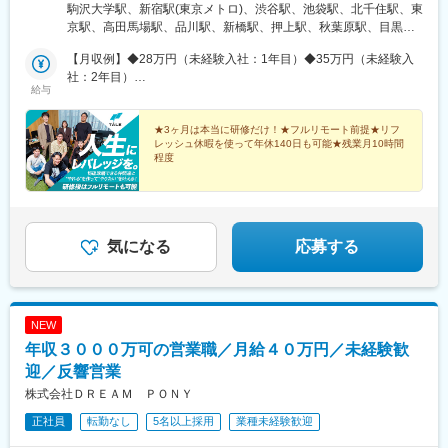
モート勤務（完全在宅勤務）になります。※案件の状況によりプロ
駒沢大学駅、新宿駅(東京メトロ)、渋谷駅、池袋駅、北千住駅、東
ジェクト先に出社する場合もあります。※転居を伴う転勤はありま
京駅、高田馬場駅、品川駅、新橋駅、押上駅、秋葉原駅、目黒
せん。【本社】住所：東京都目黒区東が丘2丁目11番20号 駒沢テ
駅、蒲田駅、上野駅、代々木上原駅、町田駅、綾瀬駅、大手町駅
ラス３階アクセス：東急田園都市線「駒沢大学駅」より徒歩3分
【月収例】◆28万円（未経験入社：1年目）◆35万円（未経験入
(東京都)、中野駅(東京都)、大門駅(東京都)、有楽町駅、吉祥寺
【駒沢オフィス】住所：東京都世田谷区駒沢5丁目26番7号 駒沢パ
社：2年目）
駅、日暮里駅(舎人ライナー)、五反田駅、三田駅(東京都)、中目黒
給与
ークサイドテラスアクセス：東急田園都市線「駒沢大学駅」より
◆50万円（未経験入社：3年目）
駅、西日暮里駅、大崎駅、恵比寿駅、大井町駅、泉岳寺駅、神保
徒歩10分
町駅、国分寺駅、立川駅、飯田橋駅、市ケ谷駅、小竹向原駅、錦
★3ヶ月は本当に研修だけ！★フルリモート前提★リフ
糸町駅、二子玉川駅、四ツ谷駅、自由が丘駅、新木場駅、森下駅
レッシュ休暇を使って年休140日も可能★残業月10時間
(東京都)、九段下駅、三軒茶屋駅、荻窪駅、春日駅(東京都)、日本
程度
橋駅(東京都)、田町駅(東京都)、下北沢駅、神田駅(東京都)、新宿
＼自分の夢を叶えるためにWeb開発スキルを磨き、人生
西口駅、東池袋駅、二重橋前駅、西早稲田駅、北品川駅、汐留
に“レバレッジ”をかける！仕事に、人生に。ワクワクで
駅、とうきょうスカイツリー駅、末広町駅(東京都)、蓮沼駅、稲荷
きる挑戦をしませんか？／
町駅(東京都)、代々木八幡駅、浜松町駅、銀座駅、井の頭公園駅、
大崎広小路駅、代官山駅、下神明駅、高輪ゲートウェイ駅、立川
気になる
応募する
北駅、江古田駅、住吉駅(東京都)、二子新地駅、麹町駅、奥沢駅、
清澄白河駅、西太子堂駅、後楽園駅、三越前駅、池ノ上駅、新日
本橋駅、新宿駅、学習院下駅、内幸町駅、岩本町駅、京急蒲田
駅、京成上野駅、御成門駅、銀座一丁目駅、西日暮里駅(舎人ライ
NEW
ナー)、高輪台駅、芝公園駅、白金高輪駅、水道橋駅、立川南駅、
年収３０００万可の営業職／月給４０万円／未経験歓
新桜台駅、九品仏駅、菊川駅(東京都)、本郷三丁目駅、茅場町駅、
新代田駅
迎／反響営業
株式会社ＤＲＥＡＭ ＰＯＮＹ
正社員
転勤なし
5名以上採用
業種未経験歓迎