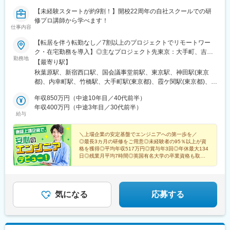
栄駅(愛知県)、新栄町駅(愛知県)、矢場町駅、上前津駅、鶴舞駅、
田井駅、上前津駅、東別院駅、摂津富田駅、新今宮駅前駅、千鳥
栄町駅(愛知県)、東別院駅、久屋大通駅、高岳駅、ナゴヤドーム前
【未経験スタートが約9割！】開校22周年の自社スクールでの研
橋駅、千里中央駅(大阪モノレール)、百舌鳥八幡駅、大阪天満宮
矢田駅、一社駅、御器所駅、総合リハビリセンター駅、黒川駅(愛
修プロ講師から学べます！
駅、玉造駅、宮之阪駅、新豊橋駅、なんば駅(地下鉄)、なかもず
仕事内容
知県)、大阪駅、北新地駅、渡辺橋駅、大江橋駅、中之島駅、大阪
駅、森下駅(愛知県)、国際センター駅、祇園駅(福岡県)、西鉄福岡
梅田駅(阪急線)、中津駅(大阪府・阪急線)、西梅田駅、大阪天満宮
駅、櫛田神社前駅、西鉄千早駅、三宮駅(神戸新交通)、ハーバーラ
【転居を伴う転勤なし／7割以上のプロジェクトでリモートワー
駅、梅田駅(地下鉄)、東梅田駅、天満駅、扇町駅(大阪府)、中崎町
ンド駅、山陽姫路駅、西代駅、山陽明石駅、新王寺駅、鳥居前
ク・在宅勤務を導入】◎主なプロジェクト先東京：大手町、吉祥
駅、南森町駅、中津駅(地下鉄)、東三国駅、三国駅(大阪府)、新大
勤務地
駅、田中口駅、山科駅、四条駅(京都市営)、石山駅、くいな橋駅、
寺、恵比寿、麹町、三鷹、市ヶ谷、秋葉原、渋谷、新宿、青山一
【最寄り駅】
阪駅、南方駅(大阪府)、塚本駅、西中島南方駅、天満橋駅、大阪ビ
西４丁目駅、さっぽろ駅、仙台駅(地下鉄)、岡山駅前駅、横川駅
丁目、赤坂、浅草、代々木、池袋、中野、調布、銀座、飯田橋、
秋葉原駅、新宿西口駅、国会議事堂前駅、東京駅、神田駅(東京
ジネスパーク駅、淀屋橋駅、北浜駅(大阪府)、長堀橋駅、肥後橋
(広島県)、白島駅(広島高速交通線)、竹橋駅、御成門駅、新桜台
品川、豊洲、有楽町、練馬、六本木など千葉：浦安、海浜幕張、
都)、内幸町駅、竹橋駅、大手町駅(東京都)、霞ケ関駅(東京都)、神
駅、堺筋本町駅、本町駅、なんば駅(南海線)、大阪難波駅、玉造
駅、梅田駅(地下鉄)、蒲生四丁目駅、天王寺駅前駅、動物園前駅、
千葉ニュータウン中央、柏の葉キャンパスなど神奈川：横浜、武
保町駅、水道橋駅、飯田橋駅、御茶ノ水駅、茅場町駅、勝どき
駅、大阪上本町駅、東部市場前駅、関西空港駅(鉄道)、阿波座駅、
駅前駅、平安通駅、呉服町駅(福岡県)、香椎宮前駅、三宮駅(神戸
蔵小杉、磯子、戸塚、桜木町、新高島、川崎、保土ヶ谷など埼
年収850万円（中途10年目／40代前半）
駅、新富町駅(東京都)、人形町駅、八丁堀駅(東京都)、高輪ゲート
西長堀駅、西大橋駅、四ツ橋駅、ドーム前駅、福島駅(大阪府・阪
市営)、高速神戸駅、西新町駅、信貴山下駅、四宮駅、五条駅(京都
玉：さいたま新都心、三郷中央、草加、北浦和、和光市、蕨など
年収400万円（中途3年目／30代前半）
ウェイ駅、田町駅(東京都)、芝浦ふ頭駅、神谷町駅、三田駅(東京
神線)、新福島駅、ユニバーサルシティ駅、緑橋駅、加島駅、ＪＲ
給与
市営)、唐橋前駅、狸小路駅、北１２条駅、あおば通駅、西川緑道
★フルリモート案件あり。★お持ちのスキル・経験によっては、
都)、新橋駅、虎ノ門ヒルズ駅、赤坂駅(東京都)、汐留駅、表参道
難波駅、桜川駅(大阪府)、トレードセンター前駅、江坂駅、高槻市
公園駅、猿猴橋町駅、横川一丁目駅、城北駅
秋葉原本社or新宿オフィスでの勤務になります。★入社に伴い転
駅、新宿三丁目駅、市ケ谷駅、西武新宿駅、都庁前駅、若松河田
駅、泉大津駅、京都河原町駅、烏丸駅、京都駅、十条駅(京都府・
居が必要な方は、ご相談に応じて引っ越し補助金（上限5万円）を
＼上場企業の安定基盤でエンジニアへの第一歩を／
駅、西早稲田駅、新宿御苑前駅、大久保駅(東京都)、信濃町駅、早
近鉄線)、西院駅(京福線)、上鳥羽口駅、淀駅、西京極駅、旧居留
◎最長3カ月の研修をご用意◎未経験者の95％以上が資
利用できます。・秋葉原本社／東京都千代田区神田松永町18 ビオ
稲田駅(都電荒川線)、春日駅(東京都)、豊洲駅、南砂町駅、東陽町
地・大丸前駅、神戸三宮駅(阪神)、六甲駅、博多駅、札幌駅、虎ノ
格を獲得◎平均年収517万円◎賞与年3回◎年休最大134
レ秋葉原ビル3F（アクセス）各線「秋葉原駅」昭和通り口より徒
駅、木場駅(東京都)、門前仲町駅、亀戸駅、水天宮前駅、潮見駅、
日◎残業月平均7時間◎英国有名大学の卒業資格も取得
門駅、有楽町駅、末広町駅(東京都)、御茶ノ水駅、淡路町駅、馬喰
歩3分・新宿オフィス／東京都新宿区西新宿1-7-1 松岡セントラル
可能◎ホワイト企業認定「GOLD」を取得
西大島駅、東雲駅(東京都)、天王洲アイル駅、目黒駅、武蔵小山
町駅、九段下駅、宝町駅(東京都)、新富町駅(東京都)、汐留駅、白
ビル3F（アクセス）各線「新宿駅」西口より徒歩2分※受動喫煙対
駅、大崎広小路駅、立会川駅、大崎駅、五反田駅、大森海岸駅、
金台駅、麻布十番駅、北品川駅、上野広小路駅、稲荷町駅(東京
策：オフィス内禁煙
北品川駅、神泉駅、原宿駅、恵比寿駅、千駄ケ谷駅、渋谷駅、向
都)、後楽園駅、駒込駅、両国駅(都営線)、新豊洲駅、東京ビッグ
原駅(東京都)、北池袋駅、都電雑司ケ谷駅、蓮沼駅、羽田空港第１
気になる
応募する
サイト駅、台場駅、新馬場駅、下神明駅、鮫洲駅、大崎広小路
ターミナル駅(東京モノレール・ＪＡＬ利用)、大森駅(東京都)、流
駅、代官山駅、南新宿駅、国立競技場駅、明治神宮前駅、二子新
通センター駅、石川台駅、二子玉川駅、桜新町駅、荻窪駅、中野
地駅、新宿三丁目駅、新宿駅、下高井戸駅、中野坂上駅、牛込神
駅(東京都)、根津駅、中目黒駅、上石神井駅、練馬駅、西葛西駅、
楽坂駅、平沼橋駅、高島町駅、近鉄名古屋駅、八田駅(名古屋市
船堀駅、江戸川駅、三鷹駅、京王堀之内駅、高松駅(東京都)、東伏