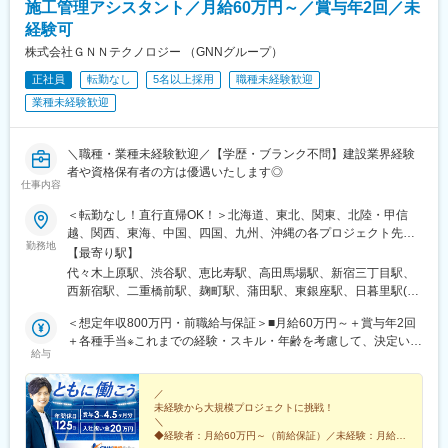
施工管理アシスタント／月給60万円～／賞与年2回／未
経験可
株式会社ＧＮＮテクノロジー （GNNグループ）
正社員
転勤なし
5名以上採用
職種未経験歓迎
業種未経験歓迎
＼職種・業種未経験歓迎／【学歴・ブランク不問】建設業界経験
者や資格保有者の方は優遇いたします◎
仕事内容
＜転勤なし！直行直帰OK！＞北海道、東北、関東、北陸・甲信
越、関西、東海、中国、四国、九州、沖縄の各プロジェクト先★
勤務地
希望勤務地・通勤時間を考慮いたします！★直行直帰OK★U・Iタ
【最寄り駅】
ーン歓迎！住宅手当あり★転居を伴う転勤はありません北海道東
代々木上原駅、渋谷駅、恵比寿駅、高田馬場駅、新宿三丁目駅、
北／青森県・岩手県・宮城県・秋田県・山形県・福島県関東／東
西新宿駅、二重橋前駅、麹町駅、蒲田駅、東銀座駅、日暮里駅(舎
京、神奈川、千葉、埼玉、茨城、栃木、群馬北陸・甲信越／富
人ライナー)、都電雑司ケ谷駅、押上駅、木場駅(東京都)、清澄白
山、石川、福井、新潟県、長野県、山梨県関西／大阪、京都、滋
＜想定年収800万円・前職給与保証＞■月給60万円～＋賞与年2回
河駅、有楽町駅、豊洲駅、南砂町駅、三田駅(東京都)、森下駅(東
賀、兵庫、奈良、和歌山東海／愛知、静岡、三重、岐阜中国・四
＋各種手当※これまでの経験・スキル・年齢を考慮して、決定いた
京都)、高輪台駅、新木場駅、北千住駅、大崎駅、国分寺駅、東京
給与
国／鳥取、島根、岡山、広島、山口、徳島、香川、高知、愛媛九
します※残業代は別途全額支給します。※前職給与保証について：
ビッグサイト駅、亀戸駅、テレコムセンター駅、六本木駅、田町
州／福岡、佐賀、長崎、熊本、大分、宮崎、鹿児島、沖縄＼広島
年齢、経験、能力、適性を考慮して、支給額を決定します。ーー
駅(東京都)、白金高輪駅、高輪ゲートウェイ駅、神谷町駅、外苑前
にてビッグプロジェクト始動！／裁量のあるポジションをお任せ
ーーーーーーーーーーーーーーーーーーーーーーーーーーーーー
／
駅、国立駅、南新宿駅、初台駅、千駄ケ谷駅、曙橋駅、国立競技
未経験から大規模プロジェクトに挑戦！
◎より高待遇をご用意しております。ご希望の方は面接にてお気
ーー■未経験者は月給35万円～＋賞与年2回＋各種手当 ※これま
場駅、四谷三丁目駅、西荻窪駅、富士見ケ丘駅、荻窪駅、神保町
＼
軽にご質問ください。
での経験・スキル・年齢を考慮して、決定いたします※残業代は別
駅、淡路町駅、市ケ谷駅、九段下駅、上野御徒町駅、昭和島駅、
◆経験者：月給60万円～（前給保証）／未経験：月給