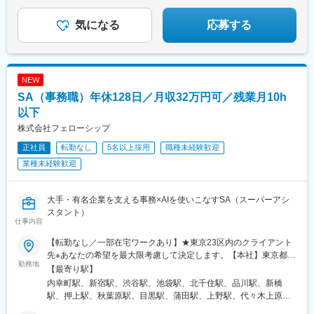
入社前に案件数を開示。経験者が妥協せず、納得して選
駅、恵比寿駅、新馬場駅、五反田駅、東池袋駅、要町駅、後楽園
べる！
駅、亀戸駅、新中野駅、富士見ケ丘駅、東京テレポート駅、新高
気になる
応募する
島駅、新丸子駅、銀座駅、淡路町駅、末広町駅(東京都)、馬喰町
駅、京橋駅(東京都)、馬喰横山駅、乃木坂駅、内幸町駅、芝浦ふ頭
駅、白金高輪駅、六本木一丁目駅、参宮橋駅、大久保駅(東京都)、
東新宿駅、新宿駅(東京メトロ)、四谷三丁目駅、代々木公園駅、中
NEW
目黒駅、不動前駅、東池袋四丁目駅、東京国際クルーズターミナ
SA（事務職）年休128日／月収32万円可／残業月10h
ル駅、向河原駅
以下
株式会社フェローシップ
正社員
転勤なし
5名以上採用
職種未経験歓迎
業種未経験歓迎
大手・有名企業を支える事務×AIを使いこなすSA（スーパーアシ
スタント）
仕事内容
【転勤なし／一部在宅ワークあり】★東京23区内のクライアント
先※あなたの希望を最大限考慮して決定します。【本社】東京都千
勤務地
代田区内幸町2-2-3 日比谷国際ビル3F＜本社アクセス＞「内幸町
【最寄り駅】
駅」・「霞ケ関駅」直結
内幸町駅、新宿駅、渋谷駅、池袋駅、北千住駅、品川駅、新橋
駅、押上駅、秋葉原駅、目黒駅、蒲田駅、上野駅、代々木上原
駅、町田駅、綾瀬駅、大手町駅(東京都)、中野駅(東京都)、大門駅