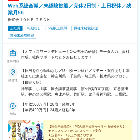
Web系総合職／未経験歓迎／完休2日制・土日祝休／残
業月5h
株式会社ＯＮＥ‐ＴＥＣＨ
正社員
転勤なし
5名以上採用
職種未経験歓迎
業種未経験歓迎
【オフィスワークデビューもOK♪充実の研修】データ入力、資料
作成、社内サポートなどをお任せします！
仕事内容
【転居を伴う転勤なし／U・Iターン歓迎／リモート案件あり】本
社または東京都・神奈川県・千葉県・埼玉県・栃木県のプロジェ
勤務地
クト先希望を最大限考慮し、プロジェクトへ配属いたします！
【最寄り駅】
【本社】東京都渋谷区道玄坂1丁目19-9 第一暁ビル 2Fアクセ
神泉駅、小山駅、国会議事堂前駅、霞ケ関駅(東京都)、京急蒲田
ス：JR『渋谷駅』から徒歩8分※受動喫煙対策：屋内原則禁煙（喫
駅、井の頭公園駅、恵比寿駅、麹町駅、鬼子母神前駅、三鷹駅、
煙専用室設置あり）
市ケ谷駅、芝浦ふ頭駅、末広町駅(東京都)、勝どき駅、新橋駅、豊
【年収500万円】28歳／経験3年
洲駅、神田駅(東京都)、都庁前駅、赤坂駅(東京都)、千石駅、唐木
【年収420万円】24歳／経験3年
田駅、大崎駅、中野駅(東京都)、潮見駅、天王洲アイル駅、天王台
給与
駅、田町駅(東京都)、東小金井駅、新宿三丁目駅、都電雑司ケ谷
駅、東陽町駅、南砂町駅、日野駅(東京都)、飯田橋駅、高輪台駅、
【完全未経験OK！PCの基本操作から学べる研修あり】
武蔵引田駅、新丸子駅、大門駅(東京都)、千駄ケ谷駅、木場駅(東
★アシスタントからのスタートで安心
京都)、護国寺駅、立川北駅、流通センター駅、千葉ニュータウン
★定着率95％以上の働きやすさ
中央駅、京成八幡駅、ＹＲＰ野比駅、愛甲石田駅、新高島駅、戸
★みんな仲が良く、風通し抜群◎