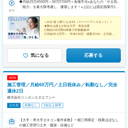
◆月給25万4500円～39万5700円＋各種手当※あなたの「やる気」
(東京都)、有楽町駅、西日暮里駅(舎人ライナー)、五反田駅、田町
「能力」を最大限考慮し、優遇します！※上記には固定残業代10
駅(東京都)、中目黒駅、日暮里駅(舎人ライナー)、大崎駅、恵比寿
給与
時間分（1万8500円～2万8700円）を含みます。超過分は別途全
駅、大井町駅、泉岳寺駅、神保町駅、飯田橋駅、市ケ谷駅、小竹
額支給。※スキルや資格の習得に応じ、年2回の給与改定でスピー
向原駅、錦糸町駅、二子玉川駅、四ツ谷駅、自由が丘駅、新木場
ディーに評価します。
＼AIを“使う側”になるSA（スーパーアシスタント）／
駅、森下駅(東京都)、九段下駅、三軒茶屋駅、荻窪駅、春日駅(東
★舞台は誰もが知る大手・有名企業
京都)、日本橋駅(東京都)、下北沢駅、神田駅(東京都)、虎ノ門駅、
◎独自の5日間AI研修で市場価値UP
新宿駅(東京メトロ)、東池袋駅、北品川駅、とうきょうスカイツリ
◎月給25.4万円～・年休128日・残業月10h・土日祝
休・在宅可
ー駅、末広町駅(東京都)、蓮沼駅、稲荷町駅(東京都)、代々木八幡
◎LinkedIn AIパイオニア賞 受賞
駅、東京駅、浜松町駅、銀座駅、西日暮里駅、大崎広小路駅、三
田駅(東京都)、代官山駅、日暮里駅、下神明駅、高輪ゲートウェイ
駅、新桜台駅、二子新地駅、麹町駅、奥沢駅、清澄白河駅、西太
気になる
応募する
子堂駅、後楽園駅、三越前駅、池ノ上駅、新日本橋駅、霞ケ関駅
(東京都)、新宿西口駅、汐留駅、岩本町駅、京急蒲田駅、京成上野
駅、御成門駅、銀座一丁目駅、高輪台駅、白金高輪駅、水道橋
駅、江古田駅、九品仏駅、菊川駅(東京都)、本郷三丁目駅、茅場町
NEW
駅、新代田駅
施工管理／月給60万円／土日祝休み／転勤なし／完全
週休2日
株式会社リンカンエヌエフシー
正社員
転勤なし
5名以上採用
【大手・準大手ゼネコン案件多数】一都三県限定・残業ほぼなし
の施工管理◎土木・建築・設備など