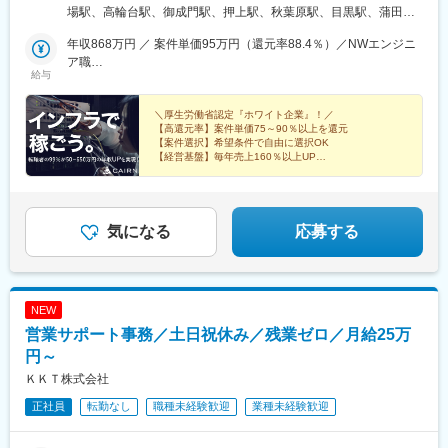
除いた愛知、仙台のクライアント先で一部車通勤も可能！・受動
場駅、高輪台駅、御成門駅、押上駅、秋葉原駅、目黒駅、蒲田
喫煙対策 ：あり／屋内全面禁煙＼U・Iターン歓迎！／U・Iターン
駅、上野駅、代々木上原駅、町田駅、綾瀬駅、大手町駅(東京都)、
支援あり！引っ越し費用を全額負担します！（過去に14名が利用
年収868万円 ／ 案件単価95万円（還元率88.4％）／NWエンジニ
中野駅(東京都)、大門駅(東京都)、有楽町駅、井の頭公園駅、西日
しました！）■本社／東京都港区六本木１丁目４－５アークヒルズ
ア職
暮里駅(舎人ライナー)、五反田駅、三田駅(東京都)、中目黒駅、日
給与
サウスタワー3F東京メトロ 南北線 六本木一丁目駅より徒歩1分
年収765万円 ／案件単価85万円（還元率87.1％）／AWSエンジニ
暮里駅(舎人ライナー)、大崎駅、恵比寿駅、大井町駅、泉岳寺駅、
（駅直結）東京メトロ 日比谷線 神谷町駅より徒歩10分◎受動喫煙
ア職
神保町駅、国分寺駅、立川駅、飯田橋駅、市ケ谷駅、小竹向原
対策 ：あり／屋内全面禁煙
＼厚生労働省認定『ホワイト企業』！／
駅、錦糸町駅、二子玉川駅、四ツ谷駅、自由が丘駅、新木場駅、
【高還元率】案件単価75～90％以上を還元
森下駅(東京都)、九段下駅、三軒茶屋駅、荻窪駅、春日駅(東京
【案件選択】希望条件で自由に選択OK
都)、日本橋駅(東京都)、田町駅(東京都)、下北沢駅、神田駅(東京
【経営基盤】毎年売上160％以上UP
インフラエンジニアを知り尽くした企業です。
都)、横浜駅、武蔵小杉駅、日吉駅(神奈川県)、溝の口駅、川崎
最前線の活躍、最高の待遇のチャンスがあります！
駅、藤沢駅、長津田駅、新横浜駅、登戸駅、戸塚駅、海老名駅(相
鉄・小田急)、大和駅(神奈川県)、菊名駅、大船駅、橋本駅(神奈川
県)、上大岡駅、中央林間駅、あざみ野駅、桜木町駅、センター南
気になる
応募する
駅、大宮駅(埼玉県)、和光市駅、川越駅、浦和駅、朝霞台駅、川口
駅、南越谷駅、新越谷駅、北朝霞駅、久喜駅、蕨駅、南浦和駅、
東川口駅、西川口駅、さいたま新都心駅、所沢駅、武蔵浦和駅、
北浦和駅、志木駅、草加駅、西船橋駅、柏駅、東海神駅、松戸
NEW
駅、千葉駅、津田沼駅、本八幡駅(総武線)、南流山駅、流山おおた
営業サポート事務／土日祝休み／残業ゼロ／月給25万
かの森駅、舞浜駅、市川駅、海浜幕張駅、鎌ケ谷駅、新浦安駅、
京成津田沼駅、稲毛駅、京成船橋駅、北習志野駅、浦安駅(千葉
円～
県)、新松戸駅、新宿駅、東池袋駅、二重橋前駅、西早稲田駅、品
ＫＫＴ株式会社
川駅、新橋駅、とうきょうスカイツリー駅、末広町駅(東京都)、蓮
正社員
転勤なし
職種未経験歓迎
業種未経験歓迎
沼駅、稲荷町駅(東京都)、代々木八幡駅、浜松町駅、銀座駅、吉祥
寺駅、西日暮里駅、大崎広小路駅、代官山駅、日暮里駅、下神明
駅、高輪ゲートウェイ駅、立川北駅、牛込神楽坂駅、新桜台駅、