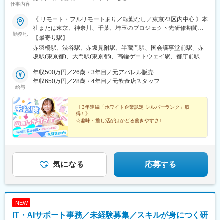
仕事内容
塚駅、小田原駅、元町・中華街駅、磯子駅、戸塚駅、菊名駅、新
丸子駅、横須賀中央駅、秦野駅、大和駅(神奈川県)、二俣川駅、鹿
《 リモート・フルリモートあり／転勤なし／東京23区内中心 》本
島田駅、金沢文庫駅、大宮駅(埼玉県)、さいたま新都心駅、与野
社または東京、神奈川、千葉、埼玉のプロジェクト先研修期間中
駅、浦和駅、和光市駅、草加駅、川口駅、所沢駅、川越駅、越谷
勤務地
は、一都三県にて対面での実施がメインになります。★引っ越し
【最寄り駅】
駅、蕨駅、志木駅、上尾駅、熊谷駅、東浦和駅、新座駅、ふじみ
サポートあり！ 遠方からの就業や、 心機一転の引っ越しもバ
赤羽橋駅、渋谷駅、赤坂見附駅、半蔵門駅、国会議事堂前駅、赤
野駅、久喜駅、狭山市駅、武蔵浦和駅、三郷駅(埼玉県)、西船橋
ックアップ！＼2026年7月～さらに広いオフィスへ移転！／■本社
坂駅(東京都)、大門駅(東京都)、高輪ゲートウェイ駅、都庁前駅、
駅、柏駅、船橋駅、松戸駅、千葉駅、海浜幕張駅、新松戸駅、千
／東京都港区三田1丁目4‐1 住友不動産麻布十番ビル4F■プロジェ
池袋駅、鹿島田駅、四ツ谷駅、末広町駅(東京都)、足立小台駅、新
葉ニュータウン中央駅、市川駅、津田沼駅、幕張駅、勝田台駅、
クト先／東京23区内（主に渋谷、新宿、五反田、新橋、六本木、
年収500万円／26歳・3年目／元アパレル販売
宿三丁目駅、新橋駅、都電雑司ケ谷駅、青葉台駅、ひばりケ丘駅
佐倉駅、木更津駅、南船橋駅、五井駅、本八幡駅(総武線)、野田市
汐留）、東京都内近郊が中心（アクセス）■本社／南北線・都営大
年収650万円／28歳・4年目／元飲食店スタッフ
(東京都)、南阿佐ケ谷駅、浦和駅、弘明寺駅(京急線)、新高島駅、
駅、稲毛駅、空港第２ビル駅(鉄道)、神泉駅、都庁前駅、新宿駅
給与
江戸線 「麻布十番駅」3出口から徒歩6分 都営大江戸線
下永谷駅、霞ケ関駅(東京都)、梶が谷駅、蒲田駅、茅場町駅、伊勢
(東京メトロ)、東池袋駅、大塚駅(東京都)、二重橋前駅、麹町駅、
「赤羽橋駅」中ノ橋口から徒歩3分 都営三田線 「芝公園
佐木長者町駅、井の頭公園駅、多摩センター駅、船橋駅、京成立
西早稲田駅、北品川駅、汐留駅、後楽園駅、末広町駅(東京都)、蓮
駅」A2口から徒歩9分※プロジェクト先により異なります※プロジ
《 3年連続「ホワイト企業認定 シルバーランク」取
石駅、東銀座駅、九段下駅、恵比寿駅、神谷町駅、五反田駅、虎
沼駅、稲荷町駅(東京都)、浜松町駅、銀座駅、井の頭公園駅、大崎
得！》
ェクト先（一都三県）に通勤可能な方を対象とした募集です《 充
ノ門ヒルズ駅、護国寺駅、光が丘駅、新小岩駅、高井戸駅、国府
広小路駅、代官山駅、下神明駅、高輪ゲートウェイ駅、二子新地
☆趣味・推し活がはかどる働きやすさ♪
実のオフィス環境！》◎勉強スペースを利用し放題◎オフィスグ
台駅、桜新町駅、三越前駅、芝公園駅、勝どき駅、中目黒駅、小
駅、三越前駅、新豊洲駅、乃木坂駅、外苑前駅、新日本橋駅、京
リコ・フリードリンクあり◎365日24時間オンライン学習OK（無
＃平均年齢26歳
伝馬町駅、新丸子駅、新川崎駅、大久保駅(東京都)、成増駅、高島
王多摩センター駅、新高円寺駅、牛田駅(東京都)、西日暮里駅、桜
＃未経験スタート98%
料！）◎先輩社員の勉強会を開催、不明点を即解決（オンライン
平駅、西武新宿駅、表参道駅、芦花公園駅、千葉ニュータウン中
台駅(東京都)、成増駅、布田駅、立川北駅、京王八王子駅、芝公園
＃有休消化率100％
参加もOK！）
央駅、川崎駅、立会川駅、大宮駅(埼玉県)、大崎駅、大手町駅(東
＃年間休日125日
駅、明治神宮前駅、溜池山王駅、築地駅、有明駅(東京都)、台場
京都)、新大塚駅、朝霞駅、町田駅、調布駅、天王洲アイル駅、天
＃残業月10h以下
気になる
応募する
駅、新馬場駅、京急蒲田駅、南阿佐ケ谷駅、落合駅(東京都)、牛込
＃1年内の定着率95%
王町駅、浅草駅(ＴＸ)、向原駅(東京都)、東陽町駅、藤沢駅、南砂
神楽坂駅、本駒込駅、浅草橋駅、赤羽岩淵駅、板橋区役所前駅、
＃国家資格取得率100%
町駅、南与野駅、二子玉川駅、有楽町駅、日本橋駅(東京都)、柏
江戸川駅、京橋駅(東京都)、参宮橋駅、東長崎駅、戸越銀座駅、大
駅、八王子駅、麹町駅、青山一丁目駅、高輪台駅、芝浦ふ頭駅、
森海岸駅、千鳥町駅、門前仲町駅、菊川駅(東京都)、とうきょうス
保土ケ谷駅、豊洲駅、豊田駅、千駄ケ谷駅、北府中駅、本郷三丁
カイツリー駅、町屋駅(京成線)、十条駅(東京都)、京成金町駅、八
NEW
目駅、木場駅(東京都)、用賀駅、立川北駅、流通センター駅、両国
丁堀駅(東京都)、小伝馬町駅、上野御徒町駅、浅草駅(ＴＸ)、世田
IT・AIサポート事務／未経験募集／スキルが身につく研
駅(都営線)、六本木駅、麻布十番駅、神泉駅、永田町駅、溜池山王
谷駅、都立家政駅、武蔵溝ノ口駅、京急川崎駅、富士見町駅(神奈