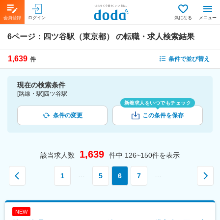
会員登録
ログイン
気になる
メニュー
6ページ：
四ツ谷駅（東京都）
の転職・求人検索結果
1,639
条件で並び替え
件
現在の検索条件
[路線・駅]四ツ谷駅
新着求人をいつでもチェック
条件の変更
この条件を保存
1,639
該当求人数
件中
126~150
件を表示
…
…
1
5
6
7
NEW