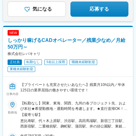
町田駅、調布駅、天王洲アイル駅、天王町駅、浅草駅(ＴＸ)、向原
◇効率重視だから月平均残業10時間未満
駅(東京都)、東陽町駅、藤沢駅、南砂町駅、南与野駅、二子玉川
◆未経験からマネジメントや経営にも挑戦
気になる
応募する
駅、有楽町駅、日本橋駅(東京都)、柏駅、八王子駅、麹町駅、青山
一丁目駅、高輪台駅、芝浦ふ頭駅、保土ケ谷駅、豊洲駅、豊田
駅、千駄ケ谷駅、北府中駅、本郷三丁目駅、木場駅(東京都)、用賀
駅、立川北駅、流通センター駅、赤坂駅(東京都)、両国駅(都営
NEW
線)、六本木駅、池袋駅、赤坂見附駅、横浜駅、品川駅、新宿駅(東
しっかり稼げるCADオペレーター／残業少なめ／月給
京メトロ)、北浜駅(大阪府)、大阪梅田駅(阪神線)、東梅田駅、大阪
ビジネスパーク駅、桜島駅、福島駅(大阪府・阪神線)、渡辺橋駅、
50万円～
旧居留地・大丸前駅、五条駅(京都市営)、麻布十番駅、堺筋本町
株式会社レバキャリ
駅、秋葉原駅、宮ノ前駅、新宿御苑前駅、溜池山王駅、高島町
正社員
転勤なし
5名以上採用
職種未経験歓迎
駅、桜田門駅、蓮沼駅、関内駅、吉祥寺駅、京成船橋駅、銀座
駅、飯田橋駅、代官山駅、大崎広小路駅、御成門駅、富士見ケ丘
業種未経験歓迎
駅、市川駅、新日本橋駅、鹿島田駅、祐天寺駅、馬喰横山駅、武
蔵小杉駅、汐留駅、新大久保駅、地下鉄成増駅、新高島平駅、外
苑前駅、千歳烏山駅、京急川崎駅、南新宿駅、東京駅、大塚駅前
【プライベートも充実させたいあなたへ】残業月10h以内／年休
駅、布田駅、西横浜駅、田原町駅(東京都)、東池袋駅、二子新地
125日の業界屈指の働きやすい環境です！
仕事内容
駅、日比谷駅、京王八王子駅、半蔵門駅、高輪ゲートウェイ駅、
日の出駅(東京都)、北参道駅、春日駅(東京都)、立川駅、両国駅、
【転勤なし】関東、東海、関西、九州の各プロジェクト先、およ
乃木坂駅、永田町駅、北品川駅、新宿駅、なにわ橋駅、北新地
び本社★希望勤務地・通勤時間を考慮します。★直行直帰OK！
駅、京橋駅(大阪府)、中之島駅、元町駅(兵庫県)、心斎橋駅、岩本
勤務地
★U・Iターン歓迎！住宅手当あり★全国出張が可能な方には充実
【最寄り駅】
町駅、小台駅、東新宿駅、虎ノ門駅、八丁堀駅(東京都)、日ノ出町
手当あり◎▼プロジェクト先【関東】東京、埼玉、千葉、神奈川
恵比寿駅、代々木上原駅、渋谷駅、高田馬場駅、新宿三丁目駅、
駅、東海神駅、銀座一丁目駅、六本木一丁目駅、茗荷谷駅、市川
など【東海】愛知【関西】大阪【九州】福岡▼本社東京都品川区
西新宿駅、二重橋前駅、麹町駅、蒲田駅、井の頭公園駅、東銀座
真間駅、馬喰町駅、内幸町駅、新宿西口駅、初台駅、竹橋駅、大
東品川2-1-11 ハーバープレミアムビル5階
駅、日暮里駅(舎人ライナー)、都電雑司ケ谷駅、平井駅(東京都)、
塚駅(東京都)、星川駅、稲荷町駅(東京都)、東池袋四丁目駅、信濃