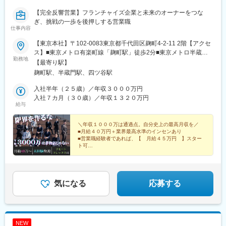
【完全反響営業】フランチャイズ企業と未来のオーナーをつな
ぎ、挑戦の一歩を後押しする営業職
仕事内容
【東京本社】〒102-0083東京都千代田区麹町4-2-11 2階【アクセ
ス】■東京メトロ有楽町線「麹町駅」徒歩2分■東京メトロ半蔵門
勤務地
線「半蔵門駅」徒歩7分■JR中央線・総武線／ 東京メトロ丸ノ内
【最寄り駅】
線・南北線「四ツ谷駅」徒歩8分
麹町駅、半蔵門駅、四ツ谷駅
入社半年（２５歳）／年収３０００万円
入社７カ月（３０歳）／年収１３２０万円
給与
＼年収１０００万は通過点。自分史上の最高月収を／
■月給４０万円＋業界最高水準のインセンあり
■営業職経験者であれば、【 月給４５万円 】スター
ト可
■社員の7割以上が年収１０００万円越え
■【 フレックス制×リモート 】により自由な働き方を
実現
気になる
応募する
NEW