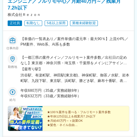
エンジニア／フルリモ中心／月給40万円～／残業月
7.2h以下
株式会社Ｒｅｚｏｎ
正社員
転勤なし
5名以上採用
業種未経験歓迎
【単価の一覧表あり／案件単価の還元率：最大90％】上流やPL／
PM案件、Web系、AI系も多数
仕事内容
【一都三県の案件メイン／フルリモート案件多数／出社日の定め
なし】東京都・神奈川県・埼玉県・千葉県をメインにアサイン予
勤務地
定。※全国にクライアント案件がありますが、フルリモート案件中
【最寄り駅】
心ですので、ご安心ください◎■本社所在地：東京都渋谷区神南1-
渋谷駅、有楽町駅、神田駅(東京都)、神保町駅、御茶ノ水駅、岩本
23-10 3F※受動喫煙対策あり／室内禁煙
町駅、九段下駅、東京駅、浜町駅、勝どき駅、麻布十番駅、表参
道駅、新橋駅、田町駅(東京都)、三田駅(東京都)、高輪ゲートウェ
年収680万円（35歳／実務経験8年）
イ駅、神谷町駅、虎ノ門ヒルズ駅、都庁前駅、初台駅、西武新宿
年収632万円（33歳／実務経験6年）
駅、西新宿駅、新宿三丁目駅、新宿御苑前駅、曙橋駅、幡ケ谷
給与
駅、原宿駅、広尾駅、代官山駅、北品川駅、天王洲アイル駅、大
崎広小路駅、向原駅(東京都)、池袋駅、水道橋駅、錦糸町駅、中野
★100％案件を選べる・フルリモート案件多数
坂上駅、高井戸駅、青海駅(東京都)、みなとみらい駅、武蔵小杉
★年休125日以上＆残業月7.2h以下
駅、南行徳駅、榎戸駅(千葉県)、神泉駅、日比谷駅、小川町駅(東
★月給40万円～＋副業OK
京都)、新御茶ノ水駅、秋葉原駅、飯田橋駅、小伝馬町駅、二重橋
★髪色・ネイル自由
前駅、東日本橋駅、外苑前駅、汐留駅、芝公園駅、虎ノ門駅、新
【案件・単価の透明性◎案件待機時の給与保証もあり】
宿西口駅、若松河田駅、四ツ谷駅、西新宿五丁目駅、明治神宮前