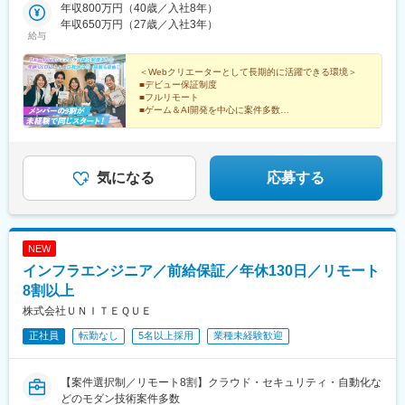
(東京都)、緑町駅、新富町駅(東京都)、上熊谷駅、逗子・葉山駅、
制度がありますので、地方からの応募者も安心して新生活を始め
年収800万円（40歳／入社8年）
坂戸駅(埼玉県)、新三郷駅、志木駅、春日部駅、所沢駅、上尾駅、
参宮橋駅、西小山駅、程久保駅、東葉勝田台駅、八柱駅、京成中
られます♪
年収650万円（27歳／入社3年）
新座駅、深谷駅、川越駅、西川口駅、草加駅、東大宮駅、朝霞台
給与
山駅、王子神谷駅、和泉多摩川駅、立川北駅、稲荷町駅(東京都)、
駅、鶴ケ島駅、東松山駅、越生駅、武州唐沢駅、入間市駅、白岡
京急鶴見駅、幡ケ谷駅、板橋駅、神楽坂駅、有明駅(東京都)、加茂
駅、八潮駅、飯能駅、ふじみ野駅、杉戸高野台駅、三郷駅(埼玉
宮駅、都電雑司ケ谷駅、高島町駅、高輪ゲートウェイ駅、京成関
＜Webクリエーターとして長期的に活躍できる環境＞
県)、北本駅、伊奈中央駅、和光市駅、蕨駅、川口駅、東川口駅、
■デビュー保証制度
屋駅、築地市場駅、神田駅(東京都)、竹橋駅、芝公園駅、栄町駅
飯岡駅、印西牧の原駅、千葉ニュータウン中央駅、新浦安駅、西
■フルリモート
(千葉県)、銀座一丁目駅、蒲生駅、九品仏駅、馬車道駅、豊島園駅
船橋駅、舞浜駅、浦安駅(千葉県)、我孫子駅、新鎌ケ谷駅、鎌ケ谷
■ゲーム＆AI開発を中心に案件多数
(都営線)、本郷三丁目駅、仲御徒町駅、飛鳥山駅、京成八幡駅、新
■充実した研修制度
駅、君津駅、佐原駅、京成佐倉駅、成東駅、四街道駅、五井駅、
代田駅、リゾートゲートウェイ・ステーション駅、北参道駅、向
■希望案件にアサイン
京成稲毛駅、行徳駅、市川駅、京成八幡駅、本八幡駅(総武線)、妙
■年間休日120日
原駅(東京都)、日本大通り駅、乃木坂駅、虎ノ門ヒルズ駅、多摩セ
典駅、谷津駅、京成津田沼駅、勝浦駅、松戸駅、成田駅、京成成
■土日祝休み
ンター駅、羽田空港第２ターミナル駅(東京モノレール・ＡＮＡ利
田駅、北習志野駅、千葉駅、海浜幕張駅、習志野駅、船橋駅、袖
■残業月20時間以内
気になる
応募する
用)、神奈川新町駅、竹芝駅、永田町駅、茅場町駅、梅屋敷駅(東京
ケ浦駅、銚子駅、東金駅、富浦駅(千葉県)、新松戸駅、柏駅、白井
都)、京橋駅(東京都)、四谷三丁目駅、立川南駅、京成上野駅、下
駅、八街駅、八千代台駅、青堀駅、茂原駅、木更津駅、愛宕駅(千
板橋駅、有明テニスの森駅、日進駅(埼玉県)
葉県)、流山おおたかの森駅、南流山駅、平和台駅(千葉県)、上野
御徒町駅、亀有駅、京成金町駅、西葛西駅、葛西駅、新木場駅、
NEW
東陽町駅、清澄白河駅、千歳烏山駅、武蔵境駅、押上駅、大崎
インフラエンジニア／前給保証／年休130日／リモート
駅、中目黒駅、五反田駅、泉岳寺駅、西日暮里駅(舎人ライナー)、
小竹向原駅、水道橋駅、王子駅、赤羽岩淵駅、大森駅(東京都)、京
8割以上
成高砂駅、新小岩駅、下高井戸駅、桜上水駅、布田駅、京王八王
株式会社ＵＮＩＴＥＱＵＥ
子駅、田無駅、大泉学園駅、花小金井駅、豊洲駅、門前仲町駅、
正社員
転勤なし
5名以上採用
業種未経験歓迎
芝浦ふ頭駅、青山一丁目駅、神谷町駅、品川駅、高輪台駅、田町
駅(東京都)、三田駅(東京都)、初台駅、芝公園駅、大門駅(東京
都)、新橋駅、虎ノ門ヒルズ駅、広尾駅、赤坂駅(東京都)、東京テ
【案件選択制／リモート8割】クラウド・セキュリティ・自動化な
レポート駅、汐留駅、赤羽橋駅、表参道駅、明大前駅、白金高輪
どのモダン技術案件多数
駅、白金台駅、国領駅、笹塚駅、麻布十番駅、六本木駅、日暮里