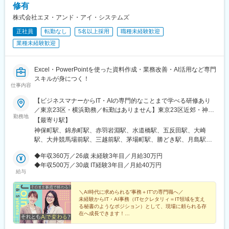
駅、浜松町駅、西新宿駅、秋葉原駅、宮ノ前駅、新宿御苑前駅、
修有
川県)、戸部駅、伊勢佐木長者町駅、西横浜駅、海老名駅(相模
汐留駅、阿佐ケ谷駅、高島町駅、桜田門駅、蓮沼駅、関内駅、吉
線)、登戸駅、緑町駅、石川町駅、汐入駅、神奈川駅、新川崎駅、
株式会社エヌ・アンド・アイ・システムズ
祥寺駅、京成船橋駅、銀座駅、飯田橋駅、代官山駅、大崎広小路
海の公園南口駅、北与野駅、本川越駅、上熊谷駅、京成西船駅、
正社員
転勤なし
5名以上採用
職種未経験歓迎
駅、御成門駅、富士見ケ丘駅、市川駅、新日本橋駅、祐天寺駅、
京成船橋駅、京成千葉駅、幸谷駅、市川真間駅、新津田沼駅、京
馬喰横山駅、武蔵小杉駅、新大久保駅、地下鉄成増駅、新高島平
業種未経験歓迎
成幕張駅、東葉勝田台駅、本八幡駅(都営線)、京成稲毛駅、東成田
駅、新宿駅(東京メトロ)、外苑前駅、千歳烏山駅、京急川崎駅、東
駅、新宿西口駅、向原駅(東京都)、学習院下駅、京成上野駅、御成
京駅、大塚駅前駅、布田駅、西横浜駅、田原町駅(東京都)、東池袋
門駅、銀座一丁目駅、高輪台駅、白金高輪駅、虎ノ門ヒルズ駅、
駅、二子新地駅、日比谷駅、京王八王子駅、北参道駅、春日駅(東
Excel・PowerPointを使った資料作成・業務改善・AI活用など専門
小川町駅(東京都)、茅場町駅、有明テニスの森駅、六本木一丁目
京都)、立川駅、両国駅、乃木坂駅、新宿西口駅、岩本町駅、小台
スキルが身につく！
駅、多摩センター駅、京成関屋駅、日暮里駅(舎人ライナー)、豊島
仕事内容
駅、東新宿駅、内幸町駅、横浜駅、虎ノ門駅、八丁堀駅(東京都)、
園駅(都営線)、立川南駅、日比谷駅、東銀座駅、国際展示場駅、東
日ノ出町駅、東海神駅、銀座一丁目駅、六本木一丁目駅、茗荷谷
京国際クルーズターミナル駅、鮫洲駅、本郷三丁目駅、東大前
【ビジネスマナーからIT・AIの専門的なことまで学べる研修あり
駅、市川真間駅、馬喰町駅、竹橋駅、大塚駅(東京都)、星川駅、稲
駅、両国駅、代々木駅、緑が丘駅(東京都)、武蔵新田駅、町屋駅
／東京23区・横浜勤務／転勤はありません】東京23区近郊・神奈
荷町駅(東京都)、東池袋四丁目駅、信濃町駅、泉岳寺駅、国立競技
勤務地
(東京メトロ)、湯島駅、田原町駅(東京都)、若林駅(東京都)、高津
川（横浜近郊）のクライアント先※大阪にも新オフィスをオープ
【最寄り駅】
場駅、後楽園駅、立川南駅、蔵前駅
駅(神奈川県)、日本大通り駅、馬車道駅、星川駅、川越市駅、東海
ン！希望に応じて、そちらで勤務することも可能です。※自宅から
神保町駅、錦糸町駅、赤羽岩淵駅、水道橋駅、五反田駅、大崎
神駅、栄町駅(千葉県)、京成八幡駅
近い勤務先になるよう考慮します。※東京近郊は品川区、中央区な
駅、大井競馬場前駅、三越前駅、茅場町駅、勝どき駅、月島駅、
どの案件が多くあります。■東京本社（千代田区神保町）／東京都
飯田橋駅、神田駅(東京都)、大手町駅(東京都)、小川町駅(東京
千代田区一ツ橋2-5-5 岩波書店一ツ橋ビル3F【本社アクセス】・
◆年収360万／26歳 未経験3年目／月給30万円
都)、市ケ谷駅、東京駅、新宿駅、初台駅、外苑前駅、大門駅(東京
東京メトロ半蔵門線、都営地下鉄新宿線・三田線「神保町駅」
◆年収500万／30歳 IT経験3年目／月給40万円
都)、青山一丁目駅、御成門駅、田町駅(東京都)、神谷町駅、虎ノ
給与
A6orA8出口より徒歩2分・東京メトロ東西線「竹橋駅」1b出口よ
門駅、日の出駅(東京都)、木場駅(東京都)、豊洲駅、東陽町駅、新
り徒歩7分・JR中央・総武線「水道橋駅」より徒歩12分、「御茶
木場駅、住吉駅(東京都)、原当麻駅、高島町駅、横浜駅、新高島
ノ水駅」 より徒歩12分
＼AI時代に求められる“事務＋IT”の専門職へ／
駅、新横浜駅、菊名駅、鶴瀬駅、武蔵小杉駅、千葉駅、赤羽駅、
未経験からIT・AI事務（ITセクレタリィ＝IT領域を支え
後楽園駅、大崎広小路駅、新日本橋駅、日本橋駅(東京都)、牛込神
る秘書のようなポジション）として、現場に頼られる存
楽坂駅、九段下駅、淡路町駅、四ツ谷駅、二重橋前駅、新宿三丁
在へ成長できます！
★約1か月の研修あり ★年休123日／残業月5h以下
目駅、参宮橋駅、浜松町駅、三田駅(東京都)、虎ノ門ヒルズ駅、霞
★資格取得支援あり