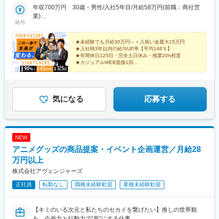
飯田橋駅、原宿駅、新宿駅、代々木駅、王子駅、勝どき駅、巣鴨
井、新潟、山梨、長野東海：愛知、岐阜、静岡関西：大阪、兵
年収700万円 30歳・男性/入社5年目/月給58万円(前職：商社営
駅、三越前駅、松戸駅、日本橋駅(東京都)、蒲田駅、勝田駅、江曽
庫、京都、奈良、和歌山、滋賀、三重中国：広島、岡山、鳥取、
業)
島駅、千駄ケ谷駅、両国駅、柏駅、武蔵五日市駅、空港第２ビル
給与
島根、山口四国：徳島、香川、愛媛、高知九州：大分、長崎、宮
年収520万円 26歳・女性/入社3年目/月給43万円(前職：介護職)
駅(鉄道)、武蔵小山駅、多摩センター駅、浜松町駅、元町・中華街
崎、鹿児島、佐賀、福岡、熊本【本社】東京都新宿区中里町29-3
駅、八王子駅、葛西臨海公園駅、有楽町駅、蔵前駅、押上駅、武
菱秀神楽坂ビル 1F【本社アクセス】・東京メトロ東西線「神楽坂
★未経験でも月給30万円～＋入祝い金最大15万円
蔵境駅、小山駅、秋葉原駅、八潮駅、大塚駅(東京都)、大鳥居駅、
★入社時3年以内の給与UP率【平均146％】
駅」2番出口より徒歩5分・東京メトロ有楽町線「江戸川橋駅」2
下総橘駅、獨協大学前駅、大阪阿部野橋駅、大宮駅(埼玉県)、千葉
★年間休日125日・完全土日休み・残業20h程度
番出口より徒歩7分【プロジェクト事例】・六本木ヒルズの外壁改
駅、五井駅、淵野辺駅、鷺沼駅、関内駅、八景島駅、馬車道駅、
★カジュアルWEB面接1回
修工事（六本木駅）・新宿駅の再開発工事（新宿駅）・有名ショ
★社宅制度
京王よみうりランド駅、京急川崎駅、川崎駅、中浦和駅、橋本駅
ップの内装入れ替え工事（銀座駅）・麻布台ヒルズ内オフィス内
(神奈川県)、新津田沼駅、白楽駅、荻窪駅、前橋駅、築地駅、神保
装新築工事（麻布台駅）・高層マンションの新築工事（横浜市）
町駅、北野駅(東京都)、権堂駅、香西駅、本町駅、植田駅(福島
県)、富岡駅、笹川駅、刈羽駅、川崎大師駅、大川駅、鹿島神宮
気になる
応募する
駅、Ｊヴィレッジ駅、折原駅、南四日市駅、近鉄名古屋駅、新井
駅(新潟県)、加古川駅、新大阪駅、博多駅、君津駅、木更津駅、町
田駅、西葛西駅、福島駅(福島県)、福生駅、千葉ニュータウン中央
駅、新横浜駅、京成大久保駅、高井戸駅、長野駅、名鉄名古屋
NEW
駅、八戸駅、青森駅、新青森駅、弘前駅、野辺地駅、五所川原
アニメグッズの商品提案・イベント企画運営／月給28
駅、本八戸駅、山形駅、米沢駅、北山形駅、さくらんぼ東根駅、
かみのやま温泉駅、仙台駅、泉中央駅、長町南駅、あおば通駅、
万円以上
名取駅、北仙台駅、南仙台駅、勾当台公園駅、富沢駅、秋田駅、
株式会社アヴェンジャーズ
土崎駅、大曲駅(秋田県)、追分駅(秋田県)、郡山駅(福島県)、いわ
正社員
転勤なし
職種未経験歓迎
業種未経験歓迎
き駅、新白河駅、安積永盛駅、金谷川駅、盛岡駅、一ノ関駅、北
上駅、花巻駅、芝浦ふ頭駅、南砂町駅、木場駅(東京都)、渋谷駅、
東池袋駅、北千住駅、東京駅、新橋駅、上野駅、綾瀬駅、横浜
【キミのいる次元と私たちのセカイを繋げたい】推しの世界観
駅、武蔵小杉駅、溝の口駅、藤沢本町駅、戸塚駅、海老名駅(相
を、企画力と行動力で“形”にする仕事。