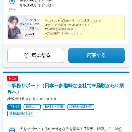
年収750万円（30歳）
船堀駅、押上駅、木場駅(東京都)、清澄白河駅、有楽町駅、豊洲
町駅、泉岳寺駅、国立競技場駅、後楽園駅、立川南駅、蔵前駅、
年収850万円（46歳）
駅、南砂町駅、綾瀬駅、三田駅(東京都)、森下駅(東京都)、高輪台
淀屋橋駅、西梅田駅、大江橋駅、大阪城公園駅、福島駅(大阪環状
給与
駅、新木場駅、北千住駅、大崎駅、国分寺駅、東京ビッグサイト
線)、肥後橋駅、みなと元町駅
駅、亀戸駅、テレコムセンター駅、六本木駅、田町駅(東京都)、白
＼スキルや知識は一生モノの武器になる／
金高輪駅、高輪ゲートウェイ駅、神谷町駅、外苑前駅、国立駅、
■約1ヵ月の研修で安心スタート！
南新宿駅、初台駅、千駄ケ谷駅、曙橋駅、国立競技場駅、四谷三
□経験者は前給与保証！
丁目駅、西荻窪駅、富士見ケ丘駅、荻窪駅、神保町駅、淡路町
■完全週休二日制（土日）
□残業ほとんどなし
駅、秋葉原駅、市ケ谷駅、九段下駅、上野御徒町駅、昭和島駅、
■資格手当もあり！
新整備場駅、池上駅、大鳥居駅、糀谷駅、八丁堀駅(東京都)、町田
□働きやすい環境で定着率高！
駅、日本橋駅(東京都)、築地市場駅、水天宮前駅、新富町駅(東京
都)、天王洲アイル駅、勝どき駅、京橋駅(東京都)、新中野駅、豊
気になる
応募する
田駅、京王八王子駅、目黒駅、武蔵五日市駅、西台駅、本蓮沼
駅、浮間舟渡駅、大崎広小路駅、大森海岸駅、青物横丁駅、武蔵
境駅、三鷹駅、吉祥寺駅、本郷三丁目駅、湯島駅、飯田橋駅、鬼
子母神前駅、向原駅(東京都)、池袋駅、志茂駅、両国駅、東京駅、
NEW
錦糸町駅、大手町駅(東京都)、池尻大橋駅、高松駅(東京都)、新橋
IT事務サポート（日本一多趣味な会社で未経験からIT業
駅、東武練馬駅、新横浜駅、横浜駅、桜木町駅、二俣新町駅、松
戸新田駅、松飛台駅、スポーツセンター駅、みつわ台駅、蘇我
界へ）
駅、海浜幕張駅、誉田駅、前原駅、船橋日大前駅、柏駅、柏の葉
株式会社Ｅｕｐｈｏｎａｕｔｓ
キャンパス駅、新千葉駅、京成稲毛駅、新八柱駅、大宮駅(埼玉
正社員
転勤なし
5名以上採用
職種未経験歓迎
県)、南浦和駅、さいたま新都心駅、北浦和駅、浦和駅、和光市
駅、川口元郷駅、西川口駅、東川口駅、朝霞駅、東宮原駅、新越
業種未経験歓迎
谷駅、川越駅、蕨駅、志木駅、所沢駅、草加駅、上尾駅、大阪難
波駅、淀屋橋駅、渡辺橋駅、長居駅(阪和線)、沢ノ町駅、我孫子町
駅、平林駅(大阪府)、中ふ頭駅、ポートタウン東駅、トレードセン
人をサポートするのが好きな方を募集！IT業界に転職して、理想