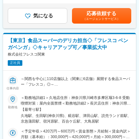
当を含む）＜昇給有無＞有＜残業手当＞有＜給与補足＞※上記年収
※入社後はOJTにて一連の流れを理解して基板レイアウト/AWを実
の賞与は4か月分（下回らない金額）で計算。あくまで参考値の
応募依頼する
作業として進めるところから始めていただきます。半導体製造装
気になる
為、入社時の経験や能力を考慮の上決定します。■昇給：年1回■
（エージェントサービス）
置関連の案件が多く、一人2～3件程を1年単位で担当します。
賞与：年2回+特別賞与(平均6か月分)※前年度実績賃金はあくまで
※委託先工場は国内の為、出張はほぼなし。
も目安の金額であり、選考を通じて上下する可能性があります。
月給(月額)は固定手当を含めた表記です。
■業務詳細：
【東京】食品スーパーのデリカ担当◇「フレスコ ベン
(1)仕様書の作成・ファームウェア設計・回路設計・基板レイアウ
ガベンガ」◇キャリアアップ可／事業拡大中
ト/AW設計：お客様からの要望をもとに「どの部品を使用する
か」「長期供給できるか」を相談の上、仕様を決定。
株式会社フレスコ関東
要望をそのまま叶えるのが難しい場合は代替案を提案し、より高
正社員
品質な製品の開発を目指します。
(2)仕上がった製品のデバック・納品：外部の工場で完成した製品
の動作を確認します。製品が完成したら、工場へ量産を依頼し、
～関西を中心に110店舗以上（関東に6店舗）展開する食品スーパ
クライアントへ納品します。
ー「フレスコ」◎～
仕事内容
■労働環境：
■業務内容：
＜勤務地詳細1＞久地店住所：神奈川県川崎市多摩区堰3-6-8 受動
完全土日祝休み、全社の平均残業時間は20時間以内とメリハリを
当社配属先にてデリカ担当として主に寿司・弁当・惣菜等の調
喫煙対策：屋内全面禁煙＜勤務地詳細2＞長沢店住所：神奈川県川
つけて働くことができます。その他、社内外研修の取り入れなど
理・製造・盛付けを行っていただきます。半年以内で店長昇格も
勤務地
崎市多摩区長沢4-2-11 受動喫煙対策：屋内全面禁煙＜勤務地詳細
社員が過ごしやすい環境作りに努めています。
【最寄り駅】
可能でありバイヤーも目指せます。販促などお店づくりにも携わ
3＞糀谷店住所：東京都大田区西糀谷4-21-1 受動喫煙対策：屋内
久地駅、生田駅(神奈川県)、糀谷駅、津田山駅、読売ランド前駅、
れることも魅力です。
全面禁煙
■同社について：
京急蒲田駅、宿河原駅、百合ケ丘駅、大鳥居駅
ハードウェア開発支援（設計～量産）を行う、ファブレスメーカ
■配属店舗について：
＜予定年収＞420万円～600万円＜賃金形態＞月給制＜賃金内訳＞
ーです。提案型のハードウェア開発を強みとし、要求スペックが
下記いずれかの店舗に配属となります。
月額（基本給）：300,000円～420,000円＜月給＞300,000円～
高く他社では引き受けることが難しい案件を進んで引き受けてき