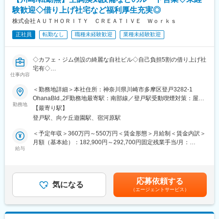
・物件の販売：不動産仲介会社等を通じて販売活動
験歓迎◇借り上げ社宅など福利厚生充実◎
・契約の締結：当社物件購入を検討しているお客様と契約
株式会社ＡＵＴＨＯＲＩＴＹ ＣＲＥＡＴＩＶＥ Ｗｏｒｋｓ
■入社後の流れ：
正社員
転勤なし
職種未経験歓迎
業種未経験歓迎
未経験の入社実績もあり、親会社の戸建事業部で研鑽していた方
も出向してきているので、不動産の知識や仕入の業務について一
から学んでいくことが可能です。
◇カフェ・ジム併設の綺麗な自社ビル◇自己負担5割の借り上げ社
基礎となる知識や経験をもとにして、上長と一緒に業務を行って
宅有◇
いきます。
仕事内容
将来的に経営まで任せることのできる人材として育成していく体
空調換気設備やダクト設備、給排水設備の工事発注獲得のための
＜勤務地詳細＞本社住所：神奈川県川崎市多摩区登戸3282-1
制を整えています。キャリアパスとしては、仕入経験を活かし、
営業をお任せします。一都三県中心に、新設工事や改修工事どち
OhanaBld.,2F勤務地最寄駅：南部線／登戸駅受動喫煙対策：屋内
将来的に拠点責任者（所長）を目指せます。
らにも携わることが可能です。
勤務地
全面禁煙
【最寄り駅】
■働きやすい環境：
登戸駅、向ケ丘遊園駅、宿河原駅
■新規開拓はございません
◇残業は月平均15時間と少ないため、仕事とプライベートを両立
自社のECサイトで行なっており、お問い合わせいただいたお客様
＜予定年収＞360万円～550万円＜賃金形態＞月給制＜賃金内訳＞
できる環境です。ご自身やご家族との時間を大切にされたい方に
の対応が中心です。そのため飛び込みや電話での新規開拓はあり
月額（基本給）：182,900円～292,700円固定残業手当/月：
ぴったりな職場です。
ません。
給与
67,100円～107,300円（固定残業時間45時間0分/月）超過した時
◇社員同士の仲も良く、風通しが良い職場です。
間外労働の残業手当は追加支給＜月給＞250,000円～400,000円
◇有休消化の促進、夏季年末年始休暇それぞれ定休日を含めて連
■お仕事の流れ
（一律手当を含む）＜昇給有無＞有＜残業手当＞有＜給与補足＞※
続7日以上、産休育休取得体制の整備（取得実績あり）など労働条
（1）ECサイトを通した問い合わせ
あなたの経験や能力などを考慮して初任給額を決定いたします。■
件の改善や、住宅手当や資格手当の導入など福利厚生の充実にも
応募依頼する
※資料請求や見積もりのみの問い合わせは、窓口担当が対応しま
気になる
昇給年1回（1月）■賞与年2回（8月・11月）■年収例：・360万円
取り組んでいます。
（エージェントサービス）
す。
／25歳・入社1年目・450万円／33歳・入社3年目・550万円／40
↓
歳・入社7年目※あくまでモデル年収です。賃金はあくまでも目安
■当社の特徴／魅力：
（2）ヒアリング
の金額であり、選考を通じて上下する可能性があります。月給(月
1974年創業。1997年パナソニックビルダーズグループに加盟。
お客様のニーズや検討している製品をお伺いし、詳細を把握する