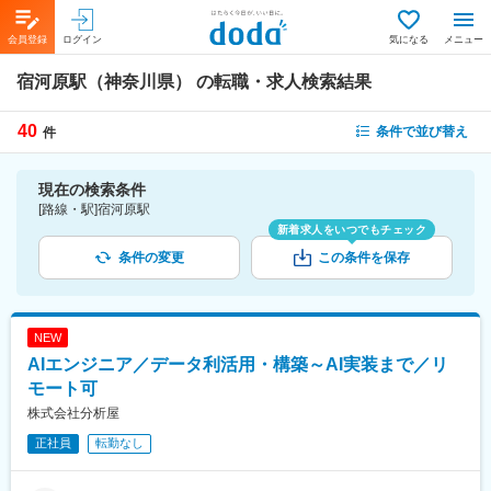
会員登録
ログイン
気になる
メニュー
宿河原駅（神奈川県）
の転職・求人検索結果
40
条件で並び替え
件
現在の検索条件
[路線・駅]宿河原駅
新着求人をいつでもチェック
条件の変更
この条件を保存
NEW
AIエンジニア／データ利活用・構築～AI実装まで／リ
モート可
株式会社分析屋
正社員
転勤なし