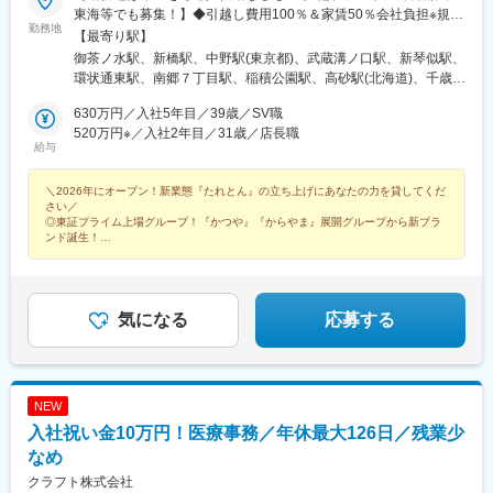
東海等でも募集！】◆引越し費用100％＆家賃50％会社負担※規定
田駅(地下鉄)、土居駅(大阪府)、中山観音駅、西新井大師西駅、熊
勤務地
あり下記エリアの『たれとん』『からやま』の直営店舗＼『たれ
野前駅、南千住駅、下板橋駅、西大島駅、有明駅(東京都)、麹町
【最寄り駅】
とん』オープニング募集！／東京、埼玉、神奈川のオープン予定
駅、新宿駅、早稲田駅(東京メトロ)、新代田駅、浅草駅、蔵前駅、
御茶ノ水駅、新橋駅、中野駅(東京都)、武蔵溝ノ口駅、新琴似駅、
の店舗※研修はオープン済みの店舗を予定しています＼『からや
御徒町駅、岩本町駅、西新宿五丁目駅、桜台駅(東京都)、後楽園
環状通東駅、南郷７丁目駅、稲積公園駅、高砂駅(北海道)、千歳駅
ま』への希望もOK！／北海道、青森、宮城、茨城、栃木、群馬、
駅、花月総持寺駅、井土ケ谷駅、高師浜駅、百舌鳥八幡駅、蚕ノ
(北海道)、加茂宮駅、中浦和駅、南浦和駅、浦和美園駅、南古谷
埼玉、千葉、東京、神奈川、新潟、富山、石川、福井、長野、岐
630万円／入社5年目／39歳／SV職
社駅、十条駅(京都市営)、神ノ木駅、関目成育駅、野田阪神駅、四
駅、西川口駅、小手指駅、本庄駅、八木崎駅、籠原駅、上尾駅、
阜、静岡、愛知、三重、大阪、兵庫、広島、高知、福岡※場合によ
520万円※／入社2年目／31歳／店長職
ツ橋駅、ハーバーランド駅、今宮戎駅、なにわ橋駅、ＪＲ長瀬
新越谷駅、大袋駅、戸田公園駅、ふじみ野駅、蓮田駅、杉戸高野
給与
っては『かつや』などの他業態への配属となる可能性もあり※転居
駅、大阪難波駅、渡辺橋駅、南田辺駅、東梅田駅、松虫駅、みな
台駅、東千葉駅、実籾駅、船橋駅、薬園台駅、木更津駅、東松戸
を伴う異動が発生する可能性あり（勤務地は希望を考慮）※受動喫
と元町駅、大小路駅、東天下茶屋駅、福島駅(大阪府・阪神線)、帝
駅、梅郷駅、五井駅、平和台駅(千葉県)、千葉ニュータウン中央
＼2026年にオープン！新業態『たれとん』の立ち上げにあなたの力を貸してくだ
煙対策あり【★転勤なしの働き方もあります！】地域限定の働き
塚山駅、西宮北口駅、夙川駅、大阪梅田駅(阪急線)、烏丸駅、大阪
駅、北赤羽駅、練馬駅、石神井公園駅、志茂駅、西葛西駅、西八
さい／
方もございますので面接時にご相談ください。【★Uターン・Iタ
梅田駅(阪神線)
王子駅、小作駅、西武立川駅、柴崎駅、武蔵小金井駅、高幡不動
◎東証プライム上場グループ！『かつや』『からやま』展開グループから新ブラ
ーン歓迎！】・引越し費用・敷金・礼金100％会社負担（最大5万
駅、京王永山駅、西武柳沢駅、日吉駅(神奈川県)、下飯田駅、港南
ンド誕生！
円／月）・家賃50％会社負担（社内規定あり）★借上社宅制度を
◎SV・新業態開発など多彩なキャリアパス！
台駅、十日市場駅(神奈川県)、長津田駅、仲町台駅、川崎駅、元住
◎賞与年間75万円以上！
導入しています！詳細は【福利厚生・待遇】の欄をご確認くださ
吉駅、武蔵小杉駅、宿河原駅、宮崎台駅、淵野辺駅、南橋本駅、
い。
東林間駅、北久里浜駅、六会日大前駅、藤沢駅、厚木駅、さがみ
野駅、越後石山駅、小針駅、長岡駅、北三条駅、東柏崎駅、高田
気になる
応募する
駅(新潟県)、野町駅、野々市工大前駅、東金沢駅、小松駅、西別院
駅、川中島駅、岐南駅、田神駅、江吉良駅、各務原市役所前駅、
県総合運動場駅、曳馬駅、瑞穂運動場東駅、荒子駅、大森・金城
学院前駅、平針駅、北岡崎駅、神領駅、一ツ木駅、上挙母駅、西
NEW
尾駅、小牧駅、大府駅、三河高浜駅、岩倉駅(愛知県)、西春駅、近
入社祝い金10万円！医療事務／年休最大126日／残業少
鉄蟹江駅、川越富洲原駅、小路駅、東部市場前駅、なかもず駅、
東岸和田駅、泉大津駅、ＪＲ総持寺駅、星田駅、三日市町駅、住
なめ
道駅、古川橋駅、滝谷駅(大阪府)、亀山駅(兵庫県)、尼崎駅(東海道
クラフト株式会社