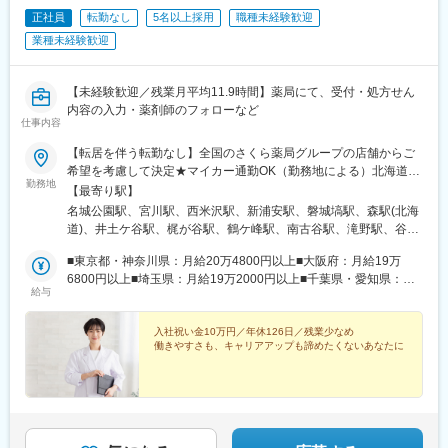
本線)、東福山駅、桟橋通二丁目駅、東比恵駅、南鳩ケ谷駅、入谷
正社員
転勤なし
5名以上採用
職種未経験歓迎
駅(東京都)、浅草駅(ＴＸ)、南砂町駅、三軒茶屋駅、阿佐ケ谷駅、
荒川区役所前駅、武蔵関駅、金町駅(東京都)、金沢文庫駅、新綱島
業種未経験歓迎
駅、読売ランド前駅、新百合ケ丘駅、京急久里浜駅、本鵠沼駅、
豊田市駅、扶桑駅、新御茶ノ水駅、内幸町駅、溝の口駅、麻生
駅、東宮原駅、南越谷駅、習志野駅、流山駅、豊島園駅(都営線)、
【未経験歓迎／残業月平均11.9時間】薬局にて、受付・処方せん
小田急永山駅、京急川崎駅、新丸子駅、新羽島駅、古庄駅、富田
内容の入力・薬剤師のフォローなど
仕事内容
駅(三重県)、北巽駅、中百舌鳥駅、松ノ浜駅、門真市駅、桟橋通三
丁目駅、鶯谷駅、田原町駅(東京都)、西太子堂駅、南阿佐ケ谷駅、
【転居を伴う転勤なし】全国のさくら薬局グループの店舗からご
荒川一中前駅、京成金町駅、久里浜駅、新豊田駅、淡路町駅、汐
希望を考慮して決定★マイカー通勤OK（勤務地による）北海道、
留駅、高津駅(神奈川県)、宮原駅、豊島園駅(西武線)、向河原駅、
勤務地
山形県、福島県、茨城県、群馬県、埼玉県、千葉県、東京都、神
【最寄り駅】
岐阜羽島駅、桟橋通一丁目駅、浅草駅、荒川二丁目駅
奈川県、岐阜県、静岡県、愛知県、三重県、長野県、京都府、大
名城公園駅、宮川駅、西米沢駅、新浦安駅、磐城塙駅、森駅(北海
阪府、兵庫県、島根県、香川県、福岡県、熊本県のいずれかの店
道)、井土ケ谷駅、梶が谷駅、鶴ケ峰駅、南古谷駅、滝野駅、谷町
舗★勤務地については、「勤務地一覧」をご確認ください【本
九丁目駅、大和田駅(大阪府)、北巽駅、吹田駅(東海道本線)、岡町
社】東京都千代田区大手町一丁目3番1号 JAビル6階※受動喫煙対
■東京都・神奈川県：月給20万4800円以上■大阪府：月給19万
駅、住之江公園駅、古市駅(大阪府)、花園町駅、堺東駅、長原駅
策：あり
6800円以上■埼玉県：月給19万2000円以上■千葉県・愛知県：月
(大阪府)、弥刀駅、南栗橋駅、北見駅、鴫野駅、中目黒駅、高輪台
給与
給19万400円以上■京都府：月給18万8800円以上■兵庫県：月給
駅、西馬込駅、春日部駅、大袋駅、荻窪駅、馬込沢駅、三国駅(大
18万7200円以上■静岡県：月給18万4000円以上■三重県：月給18
阪府)、今羽駅、水俣駅、公津の杜駅、新検見川駅、平沼橋駅、小
万2400円以上■茨城県・北海道：月給18万800円以上■群馬県・岐
入社祝い金10万円／年休126日／残業少なめ
川町駅(埼玉県)、弘明寺駅(京急線)、藤が丘駅(神奈川県)、黒岩
働きやすさも、キャリアアップも諦めたくないあなたに
阜県・長野県：月給17万9200円以上■福岡県：月給17万7600円以
駅、小田急相模原駅、あざみ野駅、東林間駅、菅野駅、海神駅、
上■山形県・福島県・島根県・香川県・熊本県：月給17万4400円
高根木戸駅、白井駅、滝不動駅、笹塚駅、兵庫駅、生田駅(神奈川
以上※月給額は地域により異なります
県)、新居町駅、美濃松山駅、鵜方駅、細畑駅、柳瀬川駅、南浦和
駅、袋井駅、阪東橋駅、上永谷駅、反町駅、高座渋谷駅、松橋
駅、小林駅(兵庫県)、河堀口駅、北戸田駅、太田駅(群馬県)、一ノ
割駅、東海大学前駅、池上駅、西八王子駅、目黒駅、柏木町駅、