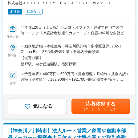
したことでアクセス数が伸びたり、HPの施工実績をご覧になった
株式会社ＡＵＴＨＯＲＩＴＹ ＣＲＥＡＴＩＶＥ Ｗｏｒｋｓ
い環境です。
方からのお問合せが増えたり。自身の狙い通りの効果が出たとき
※あくまで自己申告のため強制的な転勤等は基本的にはございませ
正社員
転勤なし
は、達成感もひとしおです。
ん。
■配属部署：
変更の範囲：会社の定める業務
◇年休120日（土日祝）◇店舗・オフィス・戸建て住宅での内
・社内は、事業部、工事部、管理部、リニューアル部に分かれて
装・インテリア設計者歓迎◇カフェ・ジム併設の綺麗な自社ビル
います。広報スタッフは、これらの部署と異なり、社長の直下と
仕事内容
◇自己負担5割の借り上げ社宅有◇
して配属する予定。現在、事業部には3名、工事部には8名、管理
＜勤務地詳細＞本社住所：神奈川県川崎市多摩区登戸3282-1
部には3名、リニューアル部には1名が在籍しています。全体の年
内装設計部門を強化のため、即戦力として活躍いただける方を募
Ohana Bld 2F 受動喫煙対策：敷地内全面禁煙
齢層は30代～60代がメイン。物腰柔らかで穏やかなタイプの社員
集いたします。
勤務地
が多く、仕事の合間にはみんなでよく雑談をしています。ときに
【最寄り駅】
■施工実績
は仕事以外の話で盛り上がることも。あなたのご入社をみんなで
登戸駅、向ケ丘遊園駅、宿河原駅
美容室、オフィス執務室、ゴルフ店舗、フィットネス事務、焼き
楽しみに待っています。
肉チェーン店舗…様々な現場での設計実績がございます。
＜予定年収＞400万円～600万円＜賃金形態＞月給制＜賃金内訳＞
月額（基本給）：182,900円～192,700円固定残業手当/月：
内装設計の専門家として機能性と美観を両立させながら、お客様
給与
67,100円～107,300円（固定残業時間50時間0分/月）超過した時
のニーズに合わせた快適な空間を創出いただきます。
間外労働の残業手当は追加支給＜月給＞250,000円～300,000円
営業担当と連携しつつ、壁や床、天井の仕上げ、照明計画、家具
（一律手当を含む）＜昇給有無＞有＜残業手当＞有＜給与補足＞※
の配置、色彩計画など、建物内部に関わるさまざまな要素を総合
あなたの経験や能力などを考慮して初任給額を決定いたします。■
応募依頼する
的に考慮し、引き渡しまでご担当いただきます。
気になる
昇給年1回（1月）■賞与年2回（8月・11月）賃金はあくまでも目
（エージェントサービス）
安の金額であり、選考を通じて上下する可能性があります。月給
■お客様に選ばれるポイント：
(月額)は固定手当を含めた表記です。
直接取引の依頼がメインです。一般的に管工事は、ゼネコンやサ
ブコンから依頼を受けるものですが、自社ECサイトを持つ当社で
【神奈川／川崎市】法人ルート営業／家電や自動車部
はお客様と直接取引を実現。
品メーカーへ提案◆土日休み／大手企業との取引多数