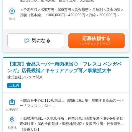
京急蒲田駅、宿河原駅、百合ケ丘駅、大鳥居駅
由度の高さが当社の魅力。現場に裁量を与え、商品ラインナップ
■配属店舗について：
＜予定年収＞420万円～600万円＜賃金形態＞月給制＜賃金内訳＞
やPOPなども地域の特性に合わせて決めるなど、皆でお店づくり
下記いずれかの店舗に配属となります。
月額（基本給）：300,000円～420,000円＜月給＞300,000円～
をしています。良いアイデアは成功事例として他店に共有される
久地店、長沢店、糀谷店、ダイヤ店、日本橋横山町店
給与
420,000円＜昇給有無＞有＜残業手当＞有＜給与補足＞■賞与：年
ので、意欲的な人ほどやりがいを感じられるはずです
２回（平均１ヶ月分）賃金はあくまでも目安の金額であり、選考
■配属先情報：
を通じて上下する可能性があります。月給(月額)は固定手当を含め
バイト・パートを含め各店の人員体制は20～40名。各部門は3～5
た表記です。
応募依頼する
名体制。
気になる
（エージェントサービス）
■働き方について：
月平均の残業は20時間以内です。出勤時間やお休みも固定してお
り、公休日が決まっています。※他メンバーと相談の上で固定で曜
【東京】食品スーパー精肉担当◇「フレスコ ベンガベ
日を確定しています。
ンガ」店長候補／キャリアアップ可／事業拡大中
■当社について：
株式会社フレスコ関東
関西を中心に110店舗以上（関東に6店舗）展開する食品スーパー
正社員
を展開しております。地域やご利用いただくお客様のニーズに合
わせて、オリジナルの店舗づくりをしています。例えば、女性視
点をコンセプトにした店舗や、コンビニタイプの店舗、価格に特
～関西を中心に110店舗以上（関東に6店舗）展開する食品スーパ
化したディスカウント業態など、チェーン店でありながら画一的
ー「フレスコ」◎～
な型に囚われず、お客様の様々なニーズに対応できるユニークな
仕事内容
発想で事業を展開しております。
■業務内容：
＜勤務地詳細1＞久地店住所：神奈川県川崎市多摩区堰3-6-8 受動
当社運営のスーパーマーケットにて、精肉担当として主に肉の切
喫煙対策：屋内全面禁煙＜勤務地詳細2＞長沢店住所：神奈川県川
■当社の魅力：
り分け、売り場つくりを担当していただきます。ゆくゆくは店長
勤務地
崎市多摩区長沢4-2-11 受動喫煙対策：屋内全面禁煙＜勤務地詳細
当社は設立6年目ですが、「フレスコ」は京都で35年の歴史をも
【最寄り駅】