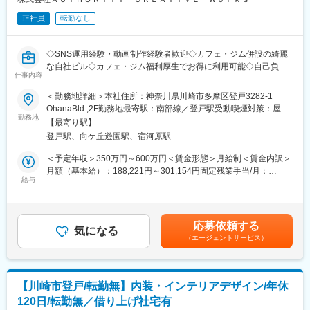
いらっしゃいます。
正社員
転勤なし
■入社後について
大きく携わっていただく業務は2つです。1つ目は個人でお部屋を
◇SNS運用経験・動画制作経験者歓迎◇カフェ・ジム併設の綺麗
探されているお客さまに対して、物件のご提案や内見のご案内、
な自社ビル◇カフェ・ジム福利厚生でお得に利用可能◇自己負担5
契約手続き、お引き渡しなどを行う業務です。2つ目は当社の社宅
仕事内容
割の借り上げ社宅有◇
管理代行を利用してくださっている法人さま向けの社宅探しで
＜勤務地詳細＞本社住所：神奈川県川崎市多摩区登戸3282-1
す。実際に入居される社員さまに、当社が管理をしている物件を
自社のブランディングや業界のイメージアップに向けた取り組み
OhanaBld.,2F勤務地最寄駅：南部線／登戸駅受動喫煙対策：屋内
中心にご提案し、スムーズな転居をアシストしていただきます。
を手がけていただきます。
勤務地
全面禁煙
【最寄り駅】
現在WEBマーケターが兼任しているポジションであり、最初は
■配属先情報
登戸駅、向ケ丘遊園駅、宿河原駅
OJTで仕事を覚えながら徐々に専門性を高めていただけます。
約120名のルームアドバイザーが在籍中。20～30代が中心です。
＜予定年収＞350万円～600万円＜賃金形態＞月給制＜賃金内訳＞
◎社員の約半分は女性
■業務内容
月額（基本給）：188,221円～301,154円固定残業手当/月：
◎定着率90％以上
・自社HPの改善
給与
61,779円～98,846円（固定残業時間45時間0分/月）超過した時間
・完成施工現場の撮影
外労働の残業手当は追加支給＜月給＞250,000円～400,000円（一
■キャリアパス：
・SNS運用
律手当を含む）＜昇給有無＞有＜残業手当＞有＜給与補足＞※あな
（1）希望・適性に応じてキャリアは多彩
・自社のブランディングに向けたPR活動
たの経験や能力などを考慮して初任給額を決定いたします。■昇給
ルームアドバイザーとして経験を積み、マネ―ジャー、主任、係
応募依頼する
・SEO対策（検索エンジンでウェブサイトを上位表示させるため
気になる
年1回（1月）■賞与年2回（8月・12月）■年収例：・350万円／入
長…というマネジメント職へのキャリアアップのほか、職種チェ
（エージェントサービス）
の施策全般）
社1年目・500万円／入社8年目・600万円／入社5年目※あくまで
ンジも可能。物件管理を行なう「プロパティマネジメント」な
など…
モデル年収です。賃金はあくまでも目安の金額であり、選考を通
ど、多彩なキャリアの可能性あり。
じて上下する可能性があります。月給(月額)は固定手当を含めた表
社長直下のポジションなので、実行までのスピードが速い！
記です。
（2）キャリアチャレンジ制度
【川崎市登戸/転勤無】内装・インテリアデザイン/年休
・HPなどを通して自社のPRを手がけるだけに、実際の反響を確
１年に一回自己申告で他支店や職種への希望を募っており、結婚
120日/転勤無／借り上げ社宅有
かめることができます。たとえば、HPに新しいコンテンツを掲載
やライフステージの変更に伴う職種や勤務地の相談などがしやす