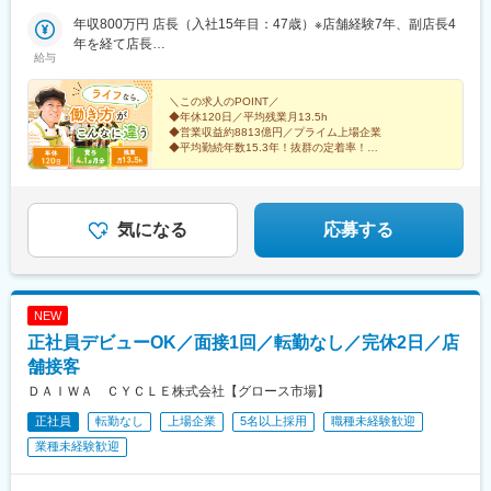
央区／武蔵野市／調布市／府中市／国立市◆埼玉県さいたま市／
駅(東京都)、板橋区役所前駅、東新宿駅、乃木坂駅、東京ビッグサ
板橋駅、板橋区役所前駅、本蓮沼駅、篠崎駅、小岩駅、船堀駅、
駅、港南中央駅、下永谷駅、本郷台駅、大船駅、東戸塚駅、緑園
吉川市／越谷市／蕨市／新座市／所沢市◆神奈川県川崎市／横浜
年収800万円 店長（入社15年目：47歳）※店舗経験7年、副店長4
イト駅、大森海岸駅、洗足駅、虎ノ門駅、荒川一中前駅、四谷三
新小岩駅、瑞江駅、鵜の木駅、大森町駅、大鳥居駅、長原駅(東京
都市駅、立場駅、中田駅(神奈川県)、弥生台駅、小島新田駅、川崎
市／鎌倉市／相模原市／藤沢市◆千葉県千葉市／松戸市／市川市
年を経て店長
丁目駅、長原駅(東京都)、神奈川新町駅、反町駅、国道駅、向河原
都)、京急蒲田駅、蓮沼駅、馬込駅、京成立石駅、京成小岩駅、お
駅、八丁畷駅、新川崎駅、元住吉駅、武蔵溝ノ口駅、宿河原駅、
給与
／柏市／佐倉市◆大阪府大阪市／柏原市／門真市／岸和田市／堺
年収680万円 課長代理（入社10年目：37歳）※店舗経験6年を経て
駅、下落合駅、茗荷谷駅、東池袋四丁目駅、赤坂見附駅、青海駅
花茶屋駅、金町駅(東京都)、北赤羽駅、亀戸駅、亀戸水神駅、豊洲
五月台駅、相模大野駅、橋本駅(神奈川県)、小田原駅、高田馬場
市／吹田市／摂津市／高石市／高槻市／豊中市／富田林市／寝屋
本社勤務
(東京都)、牛込柳町駅、新宿駅、曙橋駅
駅、国際展示場駅、東大島駅、住吉駅(東京都)、大崎駅、戸越銀座
駅、参宮橋駅、竹ノ塚駅、桜新町駅、目白駅、青砥駅、護国寺
川市／羽曳野市／東大阪市／枚方市／松原市／箕面市／守口市／
＼この求人のPOINT／
駅、五反田駅、武蔵小山駅、恵比寿駅、笹塚駅、渋谷駅、幡ケ谷
駅、向原駅(東京都)、東京駅、大手町駅(東京都)、神田駅(東京
◆年休120日／平均残業月13.5h
八尾市◆京都府右京区／上京区／北区／左京区／下京区／中京区
駅、牛込柳町駅、四ツ谷駅、新宿三丁目駅、若松河田駅、西荻窪
都)、末広町駅(東京都)、岩本町駅、半蔵門駅、永田町駅、飯田橋
◆営業収益約8813億円／プライム上場企業
／伏見区／城陽市／八幡市◆兵庫県尼崎市／神崎郡／中央区／長
駅、押上駅、菊川駅(東京都)、錦糸町駅、東向島駅、桜新町駅、経
◆平均勤続年数15.3年！抜群の定着率！
駅、京橋駅(東京都)、三越前駅、月島駅、茅場町駅、三田駅(東京
田区／東灘区／西宮市／須磨区／宝塚市／芦屋市◆奈良県御所市
◆転勤なし
堂駅、千歳烏山駅、下北沢駅、浅草駅(ＴＸ)、新御徒町駅、上野広
都)、田町駅(東京都)、赤坂駅(東京都)、六本木駅、広尾駅、赤羽橋
◆未経験歓迎！イチからしっかりサポート
／大和高田市／吉野郡◎勤務地詳細はHPをご覧ください。※原
小路駅、勝どき駅、浅草橋駅、要町駅、落合南長崎駅、新大塚
駅、麻布十番駅、白金高輪駅、白金台駅、芝公園駅、お台場海浜
◆賞与4.1カ月分
則、自宅から通える範囲の店舗へ配属・異動となります。※受動喫
駅、千川駅、沼袋駅、中野駅(東京都)、中野坂上駅、東中野駅、中
◆女性リーダーも活躍中！
公園駅、落合南長崎駅、若松河田駅、新宿御苑前駅、牛込神楽坂
煙対策あり
野富士見町駅、大泉学園駅、練馬駅、石神井公園駅、上石神井
気になる
応募する
駅、西早稲田駅、本郷三丁目駅、東大前駅、千駄木駅、湯島駅、
駅、新桜台駅、光が丘駅、中村橋駅、氷川台駅、平和台駅(東京
白山駅(東京都)、春日駅(東京都)、千駄ケ谷駅、渋谷駅、吉祥寺
都)、本郷三丁目駅、田町駅(東京都)、中目黒駅、池尻大橋駅、自
駅、大崎広小路駅、代官山駅、高輪ゲートウェイ駅、とうきょう
由が丘駅、国立駅、港町駅、安善駅、浜川崎駅、川崎駅、矢向
スカイツリー駅、銀座駅、祐天寺駅、新宿駅(東京メトロ)、九品仏
駅、武蔵中原駅、武蔵新城駅、高津駅(神奈川県)、宿河原駅、向ケ
駅、王子駅、下北沢駅、明治神宮前駅、大塚駅前駅、牛田駅(東京
NEW
丘遊園駅、元住吉駅、鷺沼駅、宮崎台駅、十日市場駅(神奈川県)、
都)、金町駅(東京都)、住吉駅(東京都)、巣鴨駅、赤土小学校前駅、
正社員デビューOK／面接1回／転勤なし／完休2日／店
希望ケ丘駅、大口駅、大倉山駅(神奈川県)、大船駅、国道駅、鶴見
千歳烏山駅、府中本町駅、秋津駅、馬喰横山駅、新橋駅、桜田門
駅、戸塚駅、蒔田駅、相模原駅、南橋本駅、東林間駅、相模大野
舗接客
駅、下板橋駅、大師前駅、外苑前駅、人形町駅、地下鉄成増駅、
駅、湘南町屋駅、さいたま新都心駅、指扇駅、北越谷駅、所沢
築地市場駅、西小山駅、淡路町駅、西新宿駅、神楽坂駅、国際展
ＤＡＩＷＡ ＣＹＣＬＥ株式会社【グロース市場】
駅、ひばりケ丘駅(東京都)、吉川駅、蕨駅、市川真間駅、増尾駅、
示場駅、和泉多摩川駅、鶯谷駅、平和島駅、大岡山駅、御成門
正社員
転勤なし
上場企業
5名以上採用
職種未経験歓迎
佐倉駅、新検見川駅、北国分駅、豊中駅、塚本駅、岡町駅、甲子
駅、三ノ輪橋駅、泉体育館駅、富士見ケ丘駅、国立競技場駅、八
園口駅、桃山台駅、北野田駅、高石駅、初芝駅、武庫川駅、だい
業種未経験歓迎
幡山駅、荏原町駅、京成上野駅、五反野駅、西太子堂駅、和田塚
どう豊里駅、寺田駅(京都府)、光明池駅、恵我ノ荘駅、河内国分
駅、新綱島駅、桜木町駅、京急鶴見駅、登戸駅、高津駅(神奈川
駅、出来島駅、滝谷駅(大阪府)、住ノ江駅、北巽駅、ケーブル八幡
県)、新丸子駅、東神奈川駅、日ノ出町駅、高島町駅、西横浜駅、