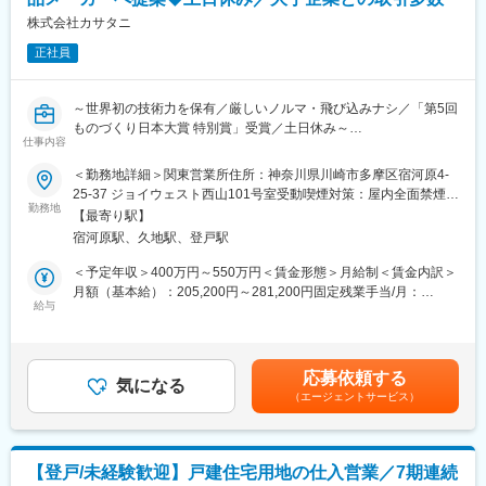
そのため、お客様に低価格高品質のサービスを提供することがで
きています。高い評価も受けており、今後さらに依頼が増えてい
株式会社カサタニ
く見込みです。
正社員
■施工実績
・川崎市消防局出張所
～世界初の技術力を保有／厳しいノルマ・飛び込みナシ／「第5回
・焼肉チェーン・牛角（武蔵小杉店・武蔵中原店）
ものづくり日本大賞 特別賞」受賞／土日休み～
・CPGゴルフ
仕事内容
行政関連施設・飲食店・オフィス・クリニック…幅広い現場での
■業務内容：
＜勤務地詳細＞関東営業所住所：神奈川県川崎市多摩区宿河原4-
実績がございます。
高品質の技術を大手メーカーなどに提供している当社にて、取引
25-37 ジョイウェスト西山101号室受動喫煙対策：屋内全面禁煙変
先である家電、自動車部品メーカーへ新商品の提案営業やフォロ
勤務地
更の範囲：会社の定める事業所
■当社について：
【最寄り駅】
ー業務をご担当いただきます。
2010年から空調設備の設計・工事をメイン事業としてスタート
宿河原駅、久地駅、登戸駅
し、カフェやフィットネスなど多彩な事業を展開してます。「社
■業務の特徴：
＜予定年収＞400万円～550万円＜賃金形態＞月給制＜賃金内訳＞
員の健康が第一」という考えを何よりも大切にしている私たち。
・徐々に新規顧客獲得もお任せしますが、主に既存顧客からの紹
月額（基本給）：205,200円～281,200円固定残業手当/月：
だからこそ、社員のための福利厚生には特に力を入れていて、借
介や展示会での接点が起点です。新規架電や飛び込み営業は有り
給与
36,000円～48,580円（固定残業時間20時間0分/月）超過した時間
り上げ社宅、資格取得支援制度、退職金制度などがきちんとそろ
ません。
外労働の残業手当は追加支給＜月給＞241,200円～329,780円（一
っています。年齢や体力的に技術者として働き続けることが難し
※既存顧客がメイン／平均月8日程度外回りに出ています。
律手当を含む）＜昇給有無＞有＜残業手当＞有賃金はあくまでも
くなったら…というケースを想定して、本部や別事業で活躍する
※顧客：自動車部品関連メーカー、PC関連メーカー、家電メーカ
目安の金額であり、選考を通じて上下する可能性があります。月
道も用意する方針です。
応募依頼する
ー
気になる
給(月額)は固定手当を含めた表記です。
2022年2月に完成された新社屋へ移転し、併設店舗のカフェやフ
（エージェントサービス）
※担当エリア：主に東京都・神奈川県内
ィットネスもオープンしております。
※担当顧客数：大手担当で1～2社/人、中小担当で10数社/人
■入社後について：
【登戸/未経験歓迎】戸建住宅用地の仕入営業／7期連続
入社後は先輩社員に同行して業務知識を習得していただけます。