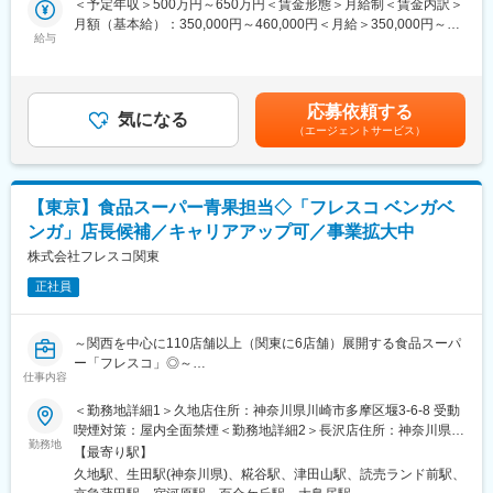
＜予定年収＞500万円～650万円＜賃金形態＞月給制＜賃金内訳＞
をしています。良いアイデアは成功事例として他店に共有される
本部もしくは6店舗いずれかの店舗に配属となります。
月額（基本給）：350,000円～460,000円＜月給＞350,000円～
ので、意欲的な人ほどやりがいを感じられるはずです。
本社、枡形店、久地店、長沢店、糀谷店、ダイヤ店、日本橋横山
給与
460,000円＜昇給有無＞有＜残業手当＞有＜給与補足＞■賞与：年
町店
２回（平均１ヶ月分）賃金はあくまでも目安の金額であり、選考
を通じて上下する可能性があります。月給(月額)は固定手当を含め
■配属先情報：
た表記です。
応募依頼する
バイト・パートを含め各店の人員体制は20～40名。各部門は3～5
気になる
（エージェントサービス）
名体制。
■働き方について：
月平均の残業は20時間以内です。出勤時間やお休みも固定してお
【東京】食品スーパー青果担当◇「フレスコ ベンガベ
り、公休日が決まっています。※他メンバーと相談の上で固定で曜
ンガ」店長候補／キャリアアップ可／事業拡大中
日を確定しています。
株式会社フレスコ関東
■当社について：
正社員
関西を中心に110店舗以上（関東に6店舗）展開する食品スーパー
を展開しております。地域やご利用いただくお客様のニーズに合
わせて、オリジナルの店舗づくりをしています。例えば、女性視
～関西を中心に110店舗以上（関東に6店舗）展開する食品スーパ
点をコンセプトにした店舗や、コンビニタイプの店舗、価格に特
ー「フレスコ」◎～
化したディスカウント業態など、チェーン店でありながら画一的
仕事内容
な型に囚われず、お客様の様々なニーズに対応できるユニークな
■業務内容：
＜勤務地詳細1＞久地店住所：神奈川県川崎市多摩区堰3-6-8 受動
発想で事業を展開しております。
社配属先にて青果担当として主に野菜や果物の仕入れ、接客、販
喫煙対策：屋内全面禁煙＜勤務地詳細2＞長沢店住所：神奈川県川
売、簡単な加工・カット、袋詰め、品出し、商品管理、売り場作
勤務地
崎市多摩区長沢4-2-11 受動喫煙対策：屋内全面禁煙＜勤務地詳細
■当社の魅力：
【最寄り駅】
り行っていただきます。半年以内で店長昇格も可能でありバイヤ
3＞糀谷店住所：東京都大田区西糀谷4-21-1 受動喫煙対策：屋内
当社は設立6年目ですが、「フレスコ」は京都で35年の歴史をも
久地駅、生田駅(神奈川県)、糀谷駅、津田山駅、読売ランド前駅、
ーも目指せます。
全面禁煙
ち、強固な基盤があります。だからこそ、様々な挑戦ができる自