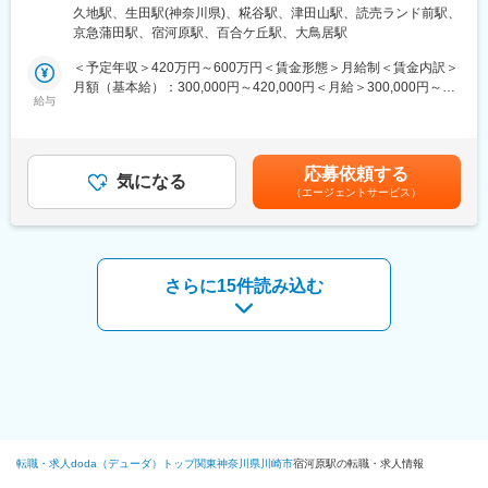
として店づくりや社員のマネジメント、バイヤーもを目指してい
3＞糀谷店住所：東京都大田区西糀谷4-21-1 受動喫煙対策：屋内
ち、強固な基盤があります。だからこそ、様々な挑戦ができる自
久地駅、生田駅(神奈川県)、糀谷駅、津田山駅、読売ランド前駅、
ただきます
全面禁煙
由度の高さが当社の魅力。現場に裁量を与え、商品ラインナップ
京急蒲田駅、宿河原駅、百合ケ丘駅、大鳥居駅
やPOPなども地域の特性に合わせて決めるなど、皆でお店づくり
■配属先情報：
＜予定年収＞420万円～600万円＜賃金形態＞月給制＜賃金内訳＞
をしています。良いアイデアは成功事例として他店に共有される
店舗ごとに多少異なりますが、各店の人員はアルバイトも含めて
月額（基本給）：300,000円～420,000円＜月給＞300,000円～
ので、意欲的な人ほどやりがいを感じられるはずです
20～40名。各部門は3～5名体制です。
給与
420,000円＜昇給有無＞有＜残業手当＞有＜給与補足＞■賞与：年
２回（平均１ヶ月分）賃金はあくまでも目安の金額であり、選考
■配属店舗について：
を通じて上下する可能性があります。月給(月額)は固定手当を含め
下記いずれかの店舗に配属となります。
た表記です。
応募依頼する
久地店、長沢店、糀谷店
気になる
（エージェントサービス）
■働き方について：
月平均の残業は20時間以内です。出勤時間やお休みも固定してお
り、公休日が決まっています。※他メンバーと相談の上で固定で曜
日を確定しています。
さらに15件読み込む
■当社について：
関西を中心に110店舗以上（関東に6店舗）展開する食品スーパー
を展開しております。地域やご利用いただくお客様のニーズに合
わせて、オリジナルの店舗づくりをしています。例えば、女性視
点をコンセプトにした店舗や、コンビニタイプの店舗、価格に特
化したディスカウント業態など、チェーン店でありながら画一的
な型に囚われず、お客様の様々なニーズに対応できるユニークな
発想で事業を展開しております。
転職・求人doda（デューダ）トップ
関東
神奈川県
川崎市
宿河原駅の転職・求人情報