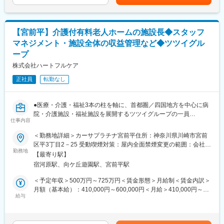
賞与：年2回+特別賞与(平均6か月分)※前年度実績賃金はあくまで
ジュールの管理などを行います。これらは、当社の利益に大きく
も目安の金額であり、選考を通じて上下する可能性があります。
影響を与える業務。コストをしっかりとコントロールする重要な
月給(月額)は固定手当を含めた表記です。
役割を担っています。
【宮前平】介護付有料老人ホームの施設長◆スタッフ
マネジメント・施設全体の収益管理など◆ツツイグル
【フロント系】
ープ
営業の各種サポートを担うポジションです。技術営業に同行して
の企画提案や受発注の処理、納品業務に加え、お客様に向けた見
株式会社ハートフルケア
積書や請求書など、案件を進めるうえで必要な書類の作成を行い
正社員
転勤なし
ます。
■同部署のミッション：
●医療・介護・福祉3本の柱を軸に、首都圏／四国地方を中心に病
お客様の声により素早く対応し、MDSが身近な存在となるために
院・介護施設・福祉施設を展開するツツイグループの一員
設立された職種です。製品の受入検査や出荷検査などを行う“エン
仕事内容
●医療と介護というグループのリソースを活かし、地域に根ざした
ジニア系”のポジションと、受注の管理などの顧客対応を担当す
サービスを提供しています。
る“フロント系”のポジション、生産管理や購買を担う“バックオフ
＜勤務地詳細＞カーサプラチナ宮前平住所：神奈川県川崎市宮前
ィス系”の3つのポジションに分かれていることが特徴です。志向
区平3丁目2－25 受動喫煙対策：屋内全面禁煙変更の範囲：会社の
■業務内容：
勤務地
性や得意分野に合わせて活躍できます。
定める事業所
【最寄り駅】
医療・介護・福祉の総合メディケアグループの一員である当社が
宿河原駅、向ケ丘遊園駅、宮前平駅
運営する介護付有料老人ホームカーサプラチナ見宮前平の施設長
■労働環境
を担っていただきます。
完全土日祝休み、全社の平均残業時間は20時間以内とメリハリを
＜予定年収＞500万円～725万円＜賃金形態＞月給制＜賃金内訳＞
つけて働くことができます。その他、社内外研修の取り入れなど
月額（基本給）：410,000円～600,000円＜月給＞410,000円～
■業務詳細：
給与
社員が過ごしやすい環境作りに努めています。
600,000円＜昇給有無＞有＜残業手当＞無＜給与補足＞※経験考慮
スタッフの採用・教育・マネジメント、施設全体の収益管理、入
の上決定します。賃金はあくまでも目安の金額であり、選考を通
退去対応、施設内のファシリティ整備など、事業所におけるマネ
■同社について：
じて上下する可能性があります。月給(月額)は固定手当を含めた表
ジメント業務全般をお任せいたします。