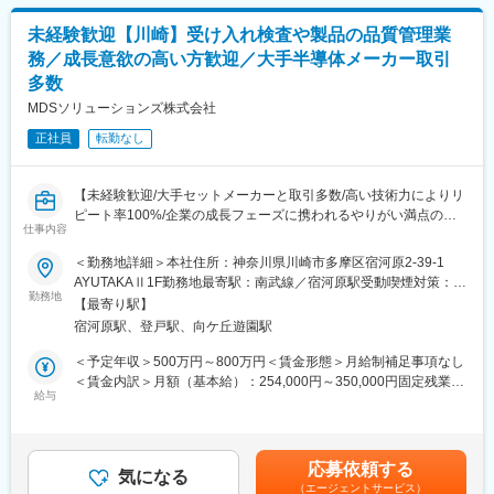
また、本ポジションでは営業企画の一端として、営業部門のサポ
月給(月額)は固定手当を含めた表記です。
ィットネスもオープンしております。
ートも担っていただきます。顧客からの見積依頼や受発注処理、
未経験歓迎【川崎】受け入れ検査や製品の品質管理業
納期調整、請求書作成など、案件進行に関わる実務も担当。将来
務／成長意欲の高い方歓迎／大手半導体メーカー取引
的には、顧客との仕様確認や軽微な折衝など、外部対応の機会も
多数
増えていきます。購買・生産管理の視点を持ちながら、お客様と
の接点にも立てる“ハイブリッド型”のポジションです。
MDSソリューションズ株式会社
正社員
転勤なし
この職種は、単に決められた業務をこなすだけでなく、「どうす
ればもっとスムーズにできるか」を考えながら改善を進めるスタ
イルです。仕組みがまだ完全に整っていない今だからこそ、業務
【未経験歓迎/大手セットメーカーと取引多数/高い技術力によりリ
の在り方を一緒に作り上げていく面白さがあります。
ピート率100%/企業の成長フェーズに携われるやりがい満点のお
仕事内容
仕事/ファブレスメーカー】
少数精鋭のチームで裁量が大きく、経営層とも距離が近い環境。
20～30代のメンバーが中心で、経験よりも誠実さと前向きな姿勢
＜勤務地詳細＞本社住所：神奈川県川崎市多摩区宿河原2-39-1
■業務内容：
を重視します。現場感を持ちながら仕組みづくりに挑戦したい方
AYUTAKAⅡ1F勤務地最寄駅：南武線／宿河原駅受動喫煙対策：屋
ご入社後は、製品や業務全体の流れを掴んでいただくために工場
勤務地
に、ぴったりのポジションです。
内全面禁煙変更の範囲：会社の定める事業所
【最寄り駅】
で生産された製品が要件通りになっているかを検品する受け入れ
宿河原駅、登戸駅、向ケ丘遊園駅
検査や製品の品質管理といった、技術寄りの業務をご担当いただ
変更の範囲：会社の定める業務
きます。また、納品後の製品の故障解析や修理など、アフターサ
＜予定年収＞500万円～800万円＜賃金形態＞月給制補足事項なし
ポートも担います。
＜賃金内訳＞月額（基本給）：254,000円～350,000円固定残業手
給与
当/月：32,000円（固定残業時間18時間0分/月）超過した時間外労
少数精鋭でのチーム構成になっており、業務の幅を広げていただ
働の残業手当は追加支給＜月給＞286,000円～382,000円（一律手
くため、将来的には下記業務も経験できる環境です。
当を含む）＜昇給有無＞有＜残業手当＞有＜給与補足＞※上記年収
の賞与は4か月分（下回らない金額）で計算。あくまで参考値の
応募依頼する
【バックオフィス系】
気になる
為、入社時の経験や能力を考慮の上決定します。■昇給：年1回■
（エージェントサービス）
生産管理や購買業務がメインです。資材の発注や管理、生産スケ