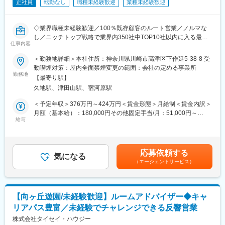
正社員
転勤なし
職種未経験歓迎
業種未経験歓迎
丘駅、成田駅、柏駅、柏の葉キャンパス駅、船橋法典駅、京成大
もります。
久保駅、下総中山駅、北小金駅、二和向台駅、川間駅、水戸駅、
（3）職人さんや資材の手配
守谷駅、土浦駅、小田林駅、古河駅、常陸多賀駅、東武宇都宮
自社提携の職人さんや資材を調整し、安全に工事が進むよう段取
◇業界職種未経験歓迎／100％既存顧客のルート営業／ノルマな
駅、足利市駅、佐野駅、高崎問屋町駅、前橋大島駅、札幌駅、す
りを行います。
し／ニッチトップ戦略で業界内350社中TOP10社以内に入る最上
すきの駅、中央区役所前駅、津軽五所川原駅、弘前駅、不動の沢
仕事内容
位の業績
駅、長町駅、宮城野通駅、卸町駅(宮城県)、長町一丁目駅、新宿西
■入社後の流れ：
■業務内容：
口駅、西武新宿駅、東池袋駅、神泉駅、京成上野駅、高輪ゲート
＜勤務地詳細＞本社住所：神奈川県川崎市高津区下作延5-38-8 受
まずは先輩社員との営業同行や、現地調査（※）からスタート。仕
『抜型』という段ボールの型を作る機械の営業をお任せ致しま
ウェイ駅、汐留駅、日比谷駅、岩本町駅、末広町駅(東京都)、立川
動喫煙対策：屋内全面禁煙変更の範囲：会社の定める事業所
事の流れや専門知識をイチから覚えていける環境です。
す。新しい形状の抜き型の製作や現製品を更に丈夫で使い易くす
勤務地
北駅、井の頭公園駅、代官山駅、明治神宮前駅、西早稲田駅、大
※現地調査：見積作成のため実際の建設現場へ行き、必要な足場の
【最寄り駅】
るための改善等のご提案を行って頂きます。
久保駅(東京都)、奥沢駅、大崎広小路駅、京急蒲田駅、蓮沼駅、布
種類や数を確認する作業です。
久地駅、津田山駅、宿河原駅
■詳細：
田駅、西太子堂駅、浅草駅(ＴＸ)、四谷三丁目駅、新御茶ノ水駅、
・課題・ニーズのヒアリング
新日本橋駅、浜松町駅、溜池山王駅、霞ケ関駅(東京都)、東京テレ
＜予定年収＞376万円～424万円＜賃金形態＞月給制＜賃金内訳＞
＜命を預かる現場に、安心という土台を届けたい＞
・製造部とも協力し企画提案
ポート駅、とうきょうスカイツリー駅、麹町駅、神保町駅、千石
月額（基本給）：180,000円その他固定手当/月：51,000円～
私たちが築くのは、建設現場の「見えないインフラ」。匠の力で
・試作検討～製造・納品
給与
駅、大塚駅(東京都)、新三河島駅、王子駅前駅、下神明駅、外苑前
91,000円固定残業手当/月：49,000円（固定残業時間32時間0分/
組み上げる仮設足場は、地図に名前が残らなくても、人々の記憶
・納品後のフォロー
駅、六本木一丁目駅、日本橋駅(東京都)、人形町駅、銀座駅、阿佐
月）超過した時間外労働の残業手当は追加支給＜月給＞280,000
に深く刻まれます。足元から支える責任と、命を守る誇り。“当た
■営業スタイル：
ケ谷駅、代田橋駅、平沼橋駅、新高島駅、新丸子駅、武蔵溝ノ口
円～320,000円（一律手当を含む）＜昇給有無＞有＜残業手当＞
り前の安全”を生み出し、未来のまちづくりと働く人の可能性を支
・関東一円のお客様をエリア別で分担しており社用車で1人1日3
駅、新綱島駅、石上駅、海老名駅(相模線)、緑町駅、三ツ沢下町
有＜給与補足＞※経験・年齢・前職の給与などを考慮の上、決定し
え続けます。
応募依頼する
～5社を訪問。
気になる
駅、中田駅(神奈川県)、北朝霞駅、東飯能駅、西船橋駅、葭川公園
ます。・昇給／年1回（4月） ・賞与／年2回（7月・12月） ・イ
（エージェントサービス）
・1人1台社用車を支給しており直行直帰も可能。※自宅近辺の駐
駅、京成稲毛駅、市川真間駅、鎌ケ谷大仏駅、西４丁目駅、西８
ンセンティブ（毎月）賃金はあくまでも目安の金額であり、選考
■業務の魅力：
車場も会社が契約し費用負担します。
丁目駅、都電雑司ケ谷駅、稲荷町駅(東京都)、北品川駅、内幸町
を通じて上下する可能性があります。月給(月額)は固定手当を含め
◇自分が手配した足場によって建設工事が始まり、建物が完成し
・既存顧客に対しての営業活動となりますので顧客と向き合って
駅、銀座一丁目駅、立川南駅、学習院下駅、本所吾妻橋駅、小川
た表記です。
ていく様子を間近で見ることができます。街に残る建物づくりに
営業活動に専念できます。
町駅(東京都)、淡路町駅、芝公園駅、赤坂見附駅、虎ノ門ヒルズ
関われるお仕事です。
【向ヶ丘遊園/未経験歓迎】ルームアドバイザー◆キャ
■組織構成：
駅、台場駅、曳舟駅、九段下駅、駒込駅、向原駅(東京都)、西日暮
◇お客様と職人さんの間に入り、人と人をつなぐお仕事。お客様
リアパス豊富／未経験でチャレンジできる反響営業
営業部には現在9名が在籍中。製造部との距離も近く、難しい要望
里駅(舎人ライナー)、栄町駅(東京都)、乃木坂駅、御成門駅、水天
が求めている足場を職人さんに正しく伝えてカタチにし、業務担
についても気軽に相談できる間柄なので安心です。9名全員が異業
株式会社タイセイ・ハウジー
宮前駅、馬喰横山駅、宝町駅(東京都)、築地駅、高島町駅、向河原
当や目標達成もチームで進めていきます。