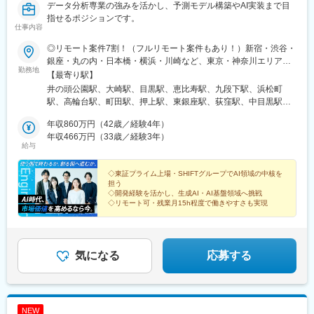
データ分析専業の強みを活かし、予測モデル構築やAI実装まで目
指せるポジションです。
仕事内容
◎リモート案件7割！（フルリモート案件もあり！）新宿・渋谷・
銀座・丸の内・日本橋・横浜・川崎など、東京・神奈川エリアを
勤務地
中心としたクライアント企業での勤務となります。※フルリモート
【最寄り駅】
の確約は出来かるため、 東京･神奈川へ柔軟に出勤できる方を対
井の頭公園駅、大崎駅、目黒駅、恵比寿駅、九段下駅、浜松町
象としています。※転居を伴う転勤なし※業務連絡は基本的にオン
駅、高輪台駅、町田駅、押上駅、東銀座駅、荻窪駅、中目黒駅、
ラインで完結します。※本社への出社は年1回程度です。※複数名
西武新宿駅、自由が丘駅、小岩駅、日比谷駅、後楽園駅、王子神
チームでのアサインが基本となります。（案件により単独の場合
年収860万円（42歳／経験4年）
谷駅、東北沢駅、東陽町駅、国分寺駅、原宿駅、新大塚駅、四ツ
あり）※社員は東京・神奈川・千葉・埼玉在住者が中心です。◎分
年収466万円（33歳／経験3年）
谷駅、馬喰町駅、秋葉原駅、国立駅、北千住駅、京成金町駅、葛
給与
析屋本社〒251-0052 神奈川県藤沢市藤沢484-1 藤沢アンバービ
西駅、錦糸町駅、西葛西駅、駒込駅、勝どき駅、市ケ谷駅、亀有
ル4階＼サテライト利用可／◎SHIFT東京本社〒106-0041 東京
駅、田端駅、神谷町駅、大泉学園駅、芦花公園駅、経堂駅、成城
都港区麻布台1-3-1 麻布台ヒルズ 森JPタワー◎SHIFT新宿オフィ
◇東証プライム上場・SHIFTグループでAI領域の中核を
学園前駅、石神井公園駅、分倍河原駅、神保町駅、新秋津駅、学
担う
ス〒151-0053 東京都渋谷区代々木3-22-7 新宿文化クイントビル
芸大学駅、有楽町駅、東日本橋駅、汐留駅、木場駅(東京都)、ひば
◇開発経験を活かし、生成AI・AI基盤領域へ挑戦
りケ丘駅(東京都)、大門駅(東京都)、駒沢大学駅、新御茶ノ水駅、
◇リモート可・残業月15h程度で働きやすさも実現
国会議事堂前駅、用賀駅、新板橋駅、西新井駅、清瀬駅、立会川
駅、青山一丁目駅、新宿三丁目駅、水天宮前駅、船堀駅、南砂町
駅、光が丘駅、南大沢駅、表参道駅、五反田駅、東小金井駅、東
武練馬駅、千歳船橋駅、成増駅、瑞江駅、築地駅、麹町駅、初台
気になる
応募する
駅、東久留米駅、武蔵小山駅、都庁前駅、高幡不動駅、御茶ノ水
駅、上板橋駅、新木場駅、江戸川橋駅、都立大学駅、昭島駅、有
明駅(東京都)、東十条駅、狛江駅、入谷駅(東京都)、西馬込駅、小
田急永山駅、祖師ケ谷大蔵駅、浮間舟渡駅、大森駅(東京都)、北千
NEW