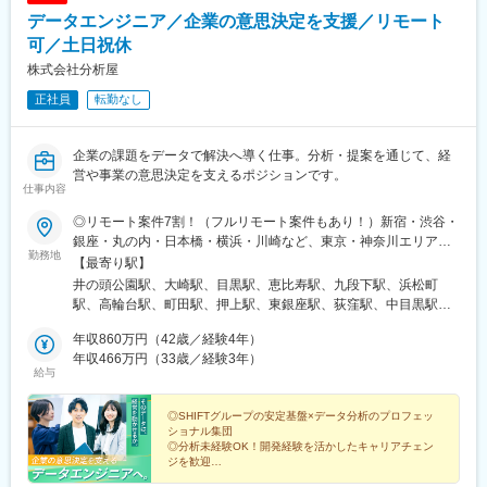
束駅、上石神井駅、虎ノ門ヒルズ駅、三ノ輪駅、篠崎駅、竹橋
データエンジニア／企業の意思決定を支援／リモート
駅、砂川七番駅、高井戸駅、久我山駅、信濃町駅、中村橋駅、旗
の台駅、上野駅、方南町駅、北赤羽駅、小菅駅、三軒茶屋駅、池
可／土日祝休
上駅、小平駅、国領駅、板橋本町駅、あざみ野駅、たまプラーザ
株式会社分析屋
駅、みなとみらい駅、横浜駅、鎌倉駅、鴨居駅、関内駅、菊名
正社員
転勤なし
駅、京急川崎駅、戸塚駅、溝の口駅、綱島駅、湘南台駅、上大岡
駅、新横浜駅、新杉田駅、新百合ケ丘駅、青葉台駅、長津田駅、
鶴見駅、向ケ丘遊園駅、二俣川駅、日吉駅(神奈川県)、武蔵小杉
企業の課題をデータで解決へ導く仕事。分析・提案を通じて、経
駅、平塚駅、本厚木駅、戸部駅、京急東神奈川駅、石川町駅、伊
営や事業の意思決定を支えるポジションです。
勢佐木長者町駅、平沼橋駅、新高島駅、元町・中華街駅、馬車道
仕事内容
駅、日本大通り駅、神奈川駅、大口駅、白楽駅、花月総持寺駅、
尻手駅、矢向駅、大倉山駅(神奈川県)、高田駅(神奈川県)、小机
◎リモート案件7割！（フルリモート案件もあり！）新宿・渋谷・
駅、新羽駅、センター北駅、センター南駅、中川駅(神奈川県)、市
銀座・丸の内・日本橋・横浜・川崎など、東京・神奈川エリアを
勤務地
が尾駅、藤が丘駅(神奈川県)、恩田駅、十日市場駅(神奈川県)、中
中心としたクライアント企業での勤務となります。※フルリモート
【最寄り駅】
山駅(神奈川県)、鶴ケ峰駅、瀬谷駅、三ツ境駅、桜ケ丘駅、星川
の確約は出来かるため、 東京･神奈川へ柔軟に出勤できる方を対
井の頭公園駅、大崎駅、目黒駅、恵比寿駅、九段下駅、浜松町
駅、保土ケ谷駅、天王町駅、西谷駅、上星川駅、南太田駅、井土
象としています。※転居を伴う転勤なし※業務連絡は基本的にオン
駅、高輪台駅、町田駅、押上駅、東銀座駅、荻窪駅、中目黒駅、
ケ谷駅、弘明寺駅(京急線)、屏風浦駅、磯子駅、洋光台駅、杉田駅
ラインで完結します。※本社への出社は年1回程度です。※複数名
西武新宿駅、自由が丘駅、小岩駅、日比谷駅、後楽園駅、王子神
(神奈川県)、京急富岡駅、金沢文庫駅、六浦駅、港南台駅、上永谷
チームでのアサインが基本となります。（案件により単独の場合
年収860万円（42歳／経験4年）
谷駅、東北沢駅、東陽町駅、国分寺駅、原宿駅、新大塚駅、四ツ
駅、港南中央駅、下永谷駅、本郷台駅、大船駅、東戸塚駅、緑園
あり）※社員は東京・神奈川・千葉・埼玉在住者が中心です。◎分
年収466万円（33歳／経験3年）
谷駅、馬喰町駅、秋葉原駅、国立駅、北千住駅、京成金町駅、葛
給与
都市駅、立場駅、中田駅(神奈川県)、弥生台駅、小島新田駅、川崎
析屋本社〒251-0052 神奈川県藤沢市藤沢484-1 藤沢アンバービ
西駅、錦糸町駅、西葛西駅、駒込駅、勝どき駅、市ケ谷駅、亀有
駅、八丁畷駅、新川崎駅、元住吉駅、武蔵溝ノ口駅、宿河原駅、
ル4階＼サテライト利用可／◎SHIFT東京本社〒106-0041 東京
駅、田端駅、神谷町駅、大泉学園駅、芦花公園駅、経堂駅、成城
五月台駅、相模大野駅、橋本駅(神奈川県)、小田原駅、高田馬場
都港区麻布台1-3-1 麻布台ヒルズ 森JPタワー◎SHIFT新宿オフィ
◎SHIFTグループの安定基盤×データ分析のプロフェッ
学園前駅、石神井公園駅、分倍河原駅、神保町駅、新秋津駅、学
ショナル集団
駅、参宮橋駅、竹ノ塚駅、桜新町駅、目白駅、青砥駅、護国寺
ス〒151-0053 東京都渋谷区代々木3-22-7 新宿文化クイントビル
芸大学駅、有楽町駅、東日本橋駅、汐留駅、木場駅(東京都)、ひば
◎分析未経験OK！開発経験を活かしたキャリアチェン
駅、向原駅(東京都)、東京駅、大手町駅(東京都)、神田駅(東京
りケ丘駅(東京都)、大門駅(東京都)、駒沢大学駅、新御茶ノ水駅、
ジを歓迎
都)、末広町駅(東京都)、岩本町駅、半蔵門駅、永田町駅、飯田橋
◎リモート可・残業月15h程度で働きやすさも実現
国会議事堂前駅、用賀駅、新板橋駅、西新井駅、清瀬駅、立会川