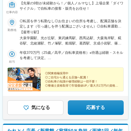
宮山上駅、福崎駅、越部駅、平野駅(地下鉄)、今里駅(地下鉄)、東
【先輩の9割が未経験から！／個人ノルマなし】上場企業「ダイワ
子安駅、蒔田駅、弘明寺駅(横浜市営)、金沢八景駅(京急線)、鹿島
部市場前駅、近鉄八尾駅、西院駅(京福線)、和泉大宮駅、河内永和
サイクル」で自転車の接客・販売をお任せ！
田駅、緑町駅、南新宿駅、東池袋駅、二重橋前駅、小川町駅(東京
仕事内容
駅、木津川駅、御影駅(兵庫県・阪急線)、百舌鳥駅、牧落駅、鳳
都)、小伝馬町駅、水道橋駅、新日本橋駅、宝町駅(東京都)、新富
駅、西京極駅、大和田駅(大阪府)、花園駅(京都府)、横堤駅、瑞光
町駅(東京都)、越中島駅、八丁堀駅(東京都)、溜池山王駅、六本木
◎転居を伴う転勤なし◎お住まいの住所を考慮し、配属店舗を決
四丁目駅、清水駅(大阪府)、伏見稲荷駅、深江橋駅、西中島南方
一丁目駅、東京テレポート駅、東長崎駅、早稲田駅(東京メトロ)、
定します（引っ越しを伴う配属はございません）◎自転車通勤可
駅、四天王寺前夕陽ケ丘駅、長居駅(地下鉄)、東花園駅、帝塚山四
勤務地
本駒込駅、北参道駅、泉岳寺駅、曳舟駅、銀座一丁目駅、新宿西
（15km圏内）＜勤務エリア＞★関東エリア積極採用中！★東京都
【最寄り駅】
丁目駅、都島駅、西大路駅、嵐電天神川駅、加美駅、荒本駅、玉
口駅、池ノ上駅、大塚駅(東京都)、京成関屋駅、西ケ原駅、霞ケ関
（自由が丘・大森・町田・葛西・立川・八王子エリア）神奈川県
大泉学園駅、光が丘駅、東武練馬駅、西馬込駅、大森海岸駅、糀
出駅、崇禅寺駅、天神橋筋六丁目駅、御殿山駅、正雀駅、住之江
駅(東京都)、板橋区役所前駅、東新宿駅、乃木坂駅、東京ビッグサ
（横浜・川崎・湘南・海老名エリア）千葉県（船橋・流山おおた
谷駅、北綾瀬駅、竹ノ塚駅、船堀駅、葛西駅、京成小岩駅、篠崎
公園駅、野江駅、庄内駅(大阪府)、立花駅、喜連瓜破駅、国際会館
イト駅、大森海岸駅、洗足駅、虎ノ門駅、荒川一中前駅、四谷三
かの森・浦安エリア）埼玉県（さいたま新都心・新三郷・富士見
駅、青砥駅、西大島駅、自由が丘駅、十条駅(東京都)、花小金井
駅、吹田駅(阪急線)、新深江駅、服部天神駅、野田駅(大阪環状
丁目駅、長原駅(東京都)、神奈川新町駅、反町駅、国道駅、向河原
エリア）★その他エリア★大阪府愛知県
年収370万円（25歳／高卒／自転車資格有）※待遇は経験・スキル
駅、東久留米駅、町田駅、成瀬駅、武蔵境駅、上北台駅、京王堀
線)、志紀駅、鳴尾・武庫川女子大前駅、伝法駅、寝屋川市駅、牧
駅、下落合駅、茗荷谷駅、東池袋四丁目駅、赤坂見附駅、青海駅
を考慮して決定。
之内駅、めじろ台駅、一橋学園駅、新小平駅、羽村駅、立飛駅、
野駅(大阪府)、高槻駅、豊津駅(大阪府)、西代駅、西大橋駅、香里
給与
(東京都)、牛込柳町駅、新宿駅、曙橋駅
年収340万円（23歳／大卒／未経験の場合）※待遇は経験・スキル
武蔵小金井駅、矢向駅、武蔵新城駅、京王稲田堤駅、宿河原駅、
園駅、新石切駅、新金岡駅、高速神戸駅、高速長田駅、今津駅(兵
を考慮して決定。
宮崎台駅、青葉台駅、大口駅、星川駅、十日市場駅(神奈川県)、高
庫県)、城北公園通駅、三国駅(大阪府)、西九条駅、大国町駅、天
◎関東積極採用中
島町駅、金沢文庫駅、市が尾駅、淵野辺駅、橋本駅(神奈川県)、湘
満橋駅、俊徳道駅、神崎川駅、ＪＲ難波駅、宮之阪駅、石津北
◎ご自宅から通える店舗へ配属！
南台駅、藤沢駅、辻堂駅、茅ケ崎駅、小田急相模原駅、海老名駅
駅、西天下茶屋駅、岸辺駅、深江駅(兵庫県)、北加賀屋駅、今出川
◎自転車の知識や修理経験は一切不要！
(相模線)、高座渋谷駅、本厚木駅、八千代台駅、東千葉駅、スポー
◎整備士資格取得で市場価値UP／最大月2万円の資格手
駅、久宝寺駅、中之島駅、中津駅(大阪府・阪急線)、春日野道駅
当も！
ツセンター駅、上本郷駅、五香駅、流山おおたかの森駅、八千代
(阪神線)、弁天町駅、あびこ駅、二条駅、鶴ケ丘駅、芦原町駅、扇
◎残業月平均18時間／転居を伴う転勤なし／退職金制度
中央駅、塚田駅、北習志野駅、大神宮下駅、船橋競馬場駅、南行
町駅(大阪府)、長田駅(大阪府)、茶山・京都芸術大学駅、昭和町駅
あり
徳駅、新三郷駅、鶴瀬駅、新所沢駅、北越谷駅、一ノ割駅、新田
(大阪府)、緑橋駅、御幣島駅、新大阪駅、京橋駅(大阪府)、花隈
駅(埼玉県)、北与野駅、与野本町駅、住之江公園駅、粉浜駅、長居
気になる
応募する
駅、堺駅、玉造駅、北畠駅、谷町六丁目駅、丹波口駅、森ノ宮
駅(阪和線)、今福鶴見駅、喜連瓜破駅、加美駅、平野駅(地下鉄)、
駅、関目高殿駅、古市駅(大阪府)、ＪＲ淡路駅、阿波座駅、出町柳
小路駅、北巽駅、寺田町駅、南巽駅、御幣島駅、大阪城北詰駅、
駅、堺筋本町駅、千林大宮駅、板宿駅、寺田町駅、八戸ノ里駅、
弁天町駅、近鉄八尾駅、八尾駅、久宝寺口駅、高井田駅(地下鉄)、
徳庵駅、南吹田駅、我孫子町駅、大和高田駅、松屋町駅、塚西
住道駅、ＪＲ長瀬駅、河内花園駅、春木駅、東岸和田駅、信太山
駅、鶴見緑地駅、桜井駅(大阪府)、阪神国道駅、香櫨園駅、中崎町
たれとん店長／新業態／家賃50％負担／面接1回／毎年