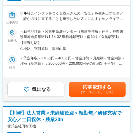
駅、高田馬場駅、新大久保駅、自由が丘駅、中野駅(東京都)、錦糸
町駅、五反田駅、蒲田駅、目黒駅、新宿三丁目駅、都庁前駅、新
宿御苑前駅、西新宿駅、豊洲駅、町田駅、調布駅、三軒茶屋駅、
◇◆社会インフラをつくる職人さんの「安全」を生み出す仕事／
浅草駅、四ツ谷駅、御茶ノ水駅、神田駅(東京都)、大門駅(東京
「誰かの役に立てることを重視したい方」におすすめ／ライフス
都)、赤坂駅(東京都)、虎ノ門駅、荻窪駅、葛西駅、お台場海浜公
仕事内容
テージが変化しても社員を支える制度◆◇
園駅、押上駅、市ケ谷駅、水道橋駅、巣鴨駅、大塚駅前駅、赤土
＜勤務地詳細＞関東中高層センター（川崎事務所）住所：神奈川
小学校前駅、王子駅、大崎駅、大井町駅、青山一丁目駅、神谷町
■働き方：
県川崎市多摩区堰1-14-32 勤務地最寄駅：南武線／久地駅受動喫
駅、国会議事堂前駅、桜田門駅、茅場町駅、小伝馬町駅、八丁堀
◇残業月平均25時間程／所定労働が7時間なので、8時間勤務の会
勤務地
煙対策：屋内全面禁煙変更の範囲：会社の定める事業所（リモー
【最寄り駅】
駅(東京都)、東銀座駅、笹塚駅、幡ケ谷駅、高円寺駅、南阿佐ケ谷
社の残業5時間と同じイメージです（月20日出勤で計算）。
トワーク含む）
久地駅、宿河原駅、津田山駅
駅、西荻窪駅、明大前駅、経堂駅、国分寺駅、小岩駅、新小岩
◇年間休日125日／土日祝休みとプライベートも大切にできま
駅、横浜駅、川崎駅、武蔵小杉駅、溝の口駅、上大岡駅、日吉駅
す。
＜予定年収＞370万円～400万円＜賃金形態＞月給制＜賃金内訳＞
(神奈川県)、綱島駅、藤沢駅、京急川崎駅、海老名駅(相鉄・小田
◇移動は基本的に社用車を利用／直行直帰も可能な環境です。
月額（基本給）：200,000円～230,000円その他固定手当/月：
急)、中央林間駅、元住吉駅、向ケ丘遊園駅、登戸駅、センター南
給与
30,000円＜月給＞230,000円～260,000円＜昇給有無＞有＜残業手
駅、金沢文庫駅、港南台駅、平塚駅、小田原駅、東林間駅、本厚
■具体的なお仕事内容：
当＞有＜給与補足＞※経験やスキルを考慮して決定します。※年収
木駅、江田駅(神奈川県)、青葉台駅、仲町台駅、五月台駅、新百合
建設工事を予定しているお客様へ、足場施工サービスの提案を行
には手当、賞与が含まれております。■昇給：年2回■賞与：年2回
ケ丘駅、尻手駅、矢向駅、武蔵中原駅、西谷駅、三ツ沢上町駅、
うお仕事です。
※近年実績4ヶ月分／評価・業績により変動■その他固定手当：職
長津田駅、立場駅、根岸駅(神奈川県)、小田栄駅、宿河原駅、下永
応募依頼する
お客様は住宅メーカー・工務店の社長や現場監督など。長くお付
気になる
務手当（3万円）■モデル年収：主任級：450万～580万課長級：
谷駅、大宮駅(埼玉県)、浦和駅、川口駅、所沢駅、北浦和駅、武蔵
（エージェントサービス）
き合いする取引先が多く、信頼関係を築く営業スタイルです。
560万～780万賃金はあくまでも目安の金額であり、選考を通じて
浦和駅、越谷駅、北越谷駅、せんげん台駅、獨協大学前駅、蕨
上下する可能性があります。月給(月額)は固定手当を含めた表記で
駅、朝霞台駅、志木駅、飯能駅、羽生駅、北与野駅、東大宮駅、
＜お仕事の流れ＞
す。
東浦和駅、一ノ割駅、南桜井駅、南鳩ケ谷駅、北戸田駅、和光市
（1）住宅メーカー・工務店への営業
【川崎】法人営業＜未経験歓迎＞転勤無／研修充実で
駅、新田駅(埼玉県)、草加駅、新三郷駅、戸田駅(埼玉県)、戸田公
既存のお客様へのフォローを中心に、新規のお客様への提案も行
園駅、杉戸高野台駅、西所沢駅、新狭山駅、的場駅、京成西船
安心／土日祝休・残業20h
います。
駅、京成船橋駅、船橋駅、松戸駅、浦安駅(千葉県)、流山おおたか
（2）見積作成・工事打ち合わせ
株式会社田村工機
の森駅、千葉中央駅、稲毛駅、市川駅、八千代台駅、八千代緑が
建物の図面や現場状況を確認し、必要な足場の種類や数量を見積