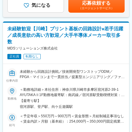
ハードウェア開発支援（設計～量産）を行う、ファブレスメーカ
記です。
応募依頼する
気になる
ーです。提案型のハードウェア開発を強みとし、要求スペックが
（エージェントサービス）
■社風：
高く他社では引き受けることが難しい案件を進んで引き受けてき
ボトムアップの意識が高い組織です。気軽に周囲に相談でき、新
たことで培われた当社の技術力の高さ、信頼性の高さは圧倒的な
しいことにもどんどんチャレンジできます。
CS向上につながり既存顧客においてはリピート率100%且つ戦略
的開発メイン案件もお任せいただいております。
未経験歓迎【川崎】プリント基板の回路設計※若手活躍
■当社の魅力：
また、メンバーも２０、３０代を中心とし、裁量も広く、若手で
／成長意欲の高い方歓迎／大手半導体メーカー取引多
医療・介護で40年以上の実績を持つツツイグループです。『地域
の成長・活躍が実現できる職場環境になります。
数
に根ざしたメディケアでプラチナ品質の医・食・住をみなさま
に』年を重ね、医療や介護が必要になったとしてもこれまでと変
変更の範囲：会社の定める業務
MDSソリューションズ株式会社
わらない生活を送っていただきたい。そんな気持ちを基に、一都
正社員
転勤なし
三県を中心に医療・介護・福祉事業を展開しています。
■ツツイグループについて：
未経験から回路設計挑戦／技術開発型ワンストップODM／
創業の地である徳島で、地域と密着した事業を行う中で、人と人
FPGA・マイコンまで一貫担当／提案型エンジニアリング／ファブ
のつながり、人材の育成の大切さを、企業としてのDNAに刻みつ
仕事内容
レスで設計集中／半導体装置向け高難度案件／若手活躍・スキル
けてきました。いち早く高齢社会を見据え、主に高齢者の医療・
深化
リハビリテーション・介護に力を入れ、地域医療の貢献に努めて
＜勤務地詳細＞本社住所：神奈川県川崎市多摩区宿河原2-39-1
きました。現在では、医療・介護・福祉の3つの分野を対象とす
AYUTAKAⅡ1F勤務地最寄駅：南武線／宿河原駅受動喫煙対策：屋
■業務内容：
勤務地
る、「総合メディケア・グループ」として、「ご利用者とそのご
内全面禁煙変更の範囲：会社の定める事業所
【最寄り駅】
ボード製品の開発を中心としたハードウェアエンジニアとして活
家族にとっての本当の豊かさ」の実現のため、「本質的な価値の
宿河原駅、登戸駅、向ケ丘遊園駅
躍頂きます。マイコンやFPGA等のファームウェアから回路設計・
あるサービス」のご提供をしています。
基板レイアウト/AW設計までが主な対応範囲です。
＜予定年収＞550万円～900万円＜賃金形態＞月給制補足事項なし
また委託先工場での試作製造や量産製造のセットアップのフォロ
変更の範囲：会社の定める業務
＜賃金内訳＞月額（基本給）：254,000円～350,000円固定残業手
ーまで一貫して対応しますので実際に作っている実感を得ながら
給与
当/月：32,000円（固定残業時間18時間0分/月）超過した時間外労
仕事ができます。
働の残業手当は追加支給＜月給＞286,000円～382,000円（一律手