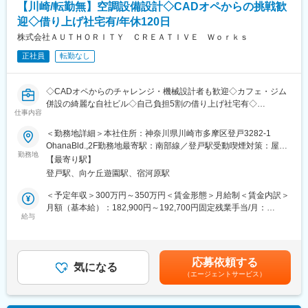
額)は固定手当を含めた表記です。
2016年飯田グループホールディングスのグループ会社となりま
【川崎/転勤無】空調設備設計◇CADオペからの挑戦歓
ために現地調査の日程を決めます。
す。その後、東栄住宅の子会社となり現在まで6期連続黒字達成し
迎◇借り上げ社宅有/年休120日
↓
ております。2021年には本社以外の初拠点として渋谷営業所を開
（3）現地調査
株式会社ＡＵＴＨＯＲＩＴＹ ＣＲＥＡＴＩＶＥ Ｗｏｒｋｓ
設し、その後も新たな拠点開設を現在計画中です。
製品の設置が可能か、納品経路は確保できるかなどを確認するた
正社員
転勤なし
めに現地へ向かいます。遠方の場合は協力会社に依頼することが
変更の範囲：会社の定める業務
可能です。
↓
◇CADオペからのチャレンジ・機械設計者も歓迎◇カフェ・ジム
（4）見積・図面作成・提案：
併設の綺麗な自社ビル◇自己負担5割の借り上げ社宅有◇
調査内容をもとに見積・図面作成を行ない、お客様に提案。成約
仕事内容
となれば工事開始です
空調換気設備やダクト設備、給排水設備の設計をお任せします。
＜勤務地詳細＞本社住所：神奈川県川崎市多摩区登戸3282-1
↓
入社直後はCADオペレーターとして先輩社員の作図補助からスタ
OhanaBld.,2F勤務地最寄駅：南部線／登戸駅受動喫煙対策：屋内
（5）工事進行フォロー
ートいただくので、異業界出身の方も安心です。
勤務地
全面禁煙
パートナー企業約50社の中から、工事業者を手配。工事中は定期
【最寄り駅】
的に現地に伺い、進捗を確認します。引き渡し後もアフターフォ
登戸駅、向ケ丘遊園駅、宿河原駅
■作図ツール
ローを行いますので、長い関係を築くことが可能です。
FILDER SiX（フィルダーシックス）という空調・給排水設備の設
＜予定年収＞300万円～350万円＜賃金形態＞月給制＜賃金内訳＞
計に特化したツールを利用いただきます。
月額（基本給）：182,900円～192,700円固定残業手当/月：
■お客様に選ばれるポイント：
AutoCAD、JwCAD等の利用経験があれば、早期にキャッチアップ
給与
67,100円～107,300円（固定残業時間50時間0分/月）超過した時
直接取引の依頼がメインです。一般的に管工事は、ゼネコンやサ
いただけます。
間外労働の残業手当は追加支給＜月給＞250,000円～300,000円
ブコンから依頼を受けるものですが、自社ECサイトを持つ当社で
（一律手当を含む）＜昇給有無＞有＜残業手当＞有＜給与補足＞■
はお客様と直接取引を実現。そのため、お客様に低価格高品質の
■設計対象
昇給：年1回賃金はあくまでも目安の金額であり、選考を通じて上
サービスを提供することができています。高い評価も受けてお
応募依頼する
空調・給排水の設備工事に係る設計となります。
気になる
下する可能性があります。月給(月額)は固定手当を含めた表記で
り、今後さらに依頼が増えていく見込みです。
（エージェントサービス）
個人住宅・店舗・オフィス・工場・行政施設…と幅広い施設・建
す。
物の設備設計経験を積むことが可能です
■施工実績
・川崎市消防局出張所