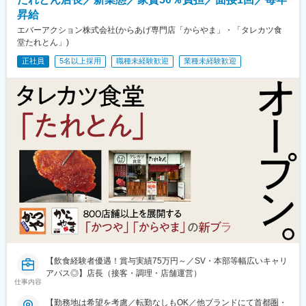
駅、新家駅、熊取駅、桜山駅、植田駅(名古屋市営)、大森駅(東京
駅、朝潮橋駅、大宮駅(京都府)、大阪駅、河内天美駅、北大路駅、
昇給
都)、九品仏駅、小川駅(東京都)、泉体育館駅、矢野口駅、宮前平
滝井駅、四条大宮駅、中山寺駅、芦屋駅(阪神線)、松ケ崎駅(京都
駅、平沼橋駅、海老名駅(相鉄・小田急)、千葉公園駅、高根木戸
エバーアクション株式会社(からあげ専門店「からやま」・「タレカツ食
府)、西新井駅、高野駅(東京都)、熊野前駅(舎人ライナー)、入谷駅
駅、さいたま新都心駅、玉出駅、長居駅(地下鉄)、新加美駅、布施
堂たれとん」)
(東京都)、三ノ輪橋駅、地下鉄赤塚駅、板橋駅、板橋本町駅、久が
駅、河堀口駅、平野駅(関西本線)、千船駅、京橋駅(大阪府)、俊徳
原駅、梅屋敷駅(東京都)、蒲田駅、有明テニスの森駅、大崎広小路
正社員
5名以上採用
職種未経験歓迎
業種未経験歓迎
道駅、奥沢駅、高松駅(東京都)、戸部駅、東粉浜駅、大阪ビジネス
駅、戸越駅、北品川駅、不動前駅、曙橋駅、市ケ谷駅、新宿駅(東
パーク駅、ＪＲ俊徳道駅
京メトロ)、とうきょうスカイツリー駅、森下駅(東京都)、鐘ケ淵
駅、用賀駅、千歳船橋駅、世田谷代田駅、田原町駅(東京都)、稲荷
町駅(東京都)、上野御徒町駅、秋葉原駅、東長崎駅、大塚駅前駅、
新井薬師前駅、西新宿駅、落合駅(東京都)、豊島園駅(都営線)、江
古田駅、豊島園駅(西武線)、春日駅(東京都)、三田駅(東京都)、代
官山駅、神泉駅、京急川崎駅、溝の口駅、登戸駅、鶴見小野駅、
南太田駅、南千里駅、伽羅橋駅、東鳴尾駅、高井田駅(関西本線)、
平野駅(関西本線)、北田辺駅、西院駅(阪急線)、ＪＲ河内永和駅、
三国ケ丘駅(大阪府)、太秦天神川駅、井高野駅、稲荷駅、放出駅、
南方駅(大阪府)、長居駅(阪和線)、帝塚山三丁目駅、柴島駅、関目
駅、今里駅(近鉄線)、玉川駅(大阪府)、千鳥橋駅、新長田駅、西長
堀駅、神戸駅(兵庫県)、長田駅(神戸市営)、久寿川駅、今宮駅、北
浜駅(大阪府)、ＪＲ俊徳道駅、なんば駅(地下鉄)、恵美須町駅、花
園町駅、甲南山手駅、肥後橋駅、春日野道駅(阪急線)、二条城前
駅、西田辺駅、芦原橋駅、南森町駅、一乗寺駅、文の里駅、千船
【飲食経験者優遇！賞与実績75万円～／SV・本部等幅広いキャリ
駅、東三国駅、西元町駅、花田口駅、姫松駅、谷町四丁目駅、淡
アパス◎】店長（接客・調理・店舗運営）
路駅、長堀橋駅、太子橋今市駅、鷹取駅、新福島駅、河内小阪
仕事内容
駅、下新庄駅、我孫子前駅、高田駅(奈良県)、東玉出駅、本町駅、
【勤務地は希望を考慮／転勤なしもOK／他ブランドにて首都圏・
西宮駅(ＪＲ線)、さくら夙川駅、甲子園駅、四条駅(京都市営)、梅