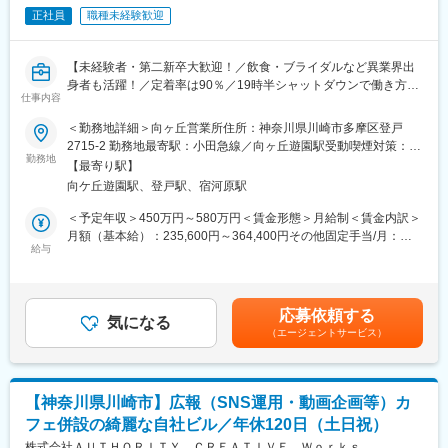
界からのキャリア採用による入社のため今後入社される方もなじ
駅、高津駅(神奈川県)、和泉多摩川駅、東中山駅、東海神駅、京成
正社員
職種未経験歓迎
みやすい環境が整っております。
千葉駅
■入社後：
変更の範囲：会社の定める業務
最初は座学で実物を用いながら製品について分かり易く解説しま
【未経験者・第二新卒大歓迎！／飲食・ブライダルなど異業界出
す。並行して先輩たちの商談に同行し、営業の進め方を吸収しま
身者も活躍！／定着率は90％／19時半シャットダウンで働き方◎
す。半年後をめどに、少しずつ担当エリアのお客様を引き継ぎ先
仕事内容
平均成約数は月10件】
輩に相談しながら業務を担って頂きます。
＜勤務地詳細＞向ヶ丘営業所住所：神奈川県川崎市多摩区登戸
■キャリアパス：
自社の管理戸数は7万4000戸と業界トップクラスの物件を保有し
2715-2 勤務地最寄駅：小田急線／向ヶ丘遊園駅受動喫煙対策：屋
一般→主任→係長→課長というステップがあり、努力と意欲次第
ているため、ご提案しやすさも抜群の100％反響営業ポジション
勤務地
内全面禁煙変更の範囲：会社の定める事業所
で上をめざすチャンスがあります。役職手当が付きますのでキャ
【最寄り駅】
です！
リアを上げると同時に給与も上がっていきます。また、同社は年
向ケ丘遊園駅、登戸駅、宿河原駅
功序列制ではなく成果や期待値など加味して実力がある社員はど
■業務内容
＜予定年収＞450万円～580万円＜賃金形態＞月給制＜賃金内訳＞
んどん役職登用していく方針を取っており、実際2年目で主任→3
◇法人／提携企業の社員様、店舗へお越しになった個人のお客様
月額（基本給）：235,600円～364,400円その他固定手当/月：
年目で係長へ昇格した先輩もおります。
へ賃貸の住まいをご提案いただきます。入社後のフォローが充実
給与
25,000円～30,000円＜月給＞260,600円～394,400円＜昇給有無
■特徴・魅力：
しているため業界・営業未経験の方はご安心ください。着実にス
＞有＜残業手当＞有＜給与補足＞■昇給：年1回（4月）■賞与：年
当社は創業50年越、段ボール抜型の製造において多くの大手メー
キルアップできる環境です。
2回（7月、12月）■その他固定手当：住宅手当10,000円～15,000
カーと安定した取引を続けています。特に、生産効率を飛躍的に
（1）法人／提携企業の社員様のケース
円、変則手当15,000円■モデル年収・453万6000円／25歳・528
高める「ロータリー」と呼ばれる丸形抜型は、日本国内で製造で
応募依頼する
法人企業の「社宅代行」というビジネスモデル。担当者から「転
気になる
万0000円／30歳・608万9000円／35歳※個人の業績により異なり
きる企業が約10社しかない希少な技術であり、当社はその一角を
（エージェントサービス）
勤が決まった社員様の連絡先」「入居希望日」「家賃や間取りな
ます賃金はあくまでも目安の金額であり、選考を通じて上下する
担うことで製品面で大きな優位性を誇ります。近年、通販利用の
どの社宅規定」などを共有後、社員様にご連絡。さらに詳細に希
可能性があります。月給(月額)は固定手当を含めた表記です。
拡大に伴い段ボール需要は増加しており、当社の業績も好調に推
望などを伺い、内見の日取りを決定します。
移。安定基盤と成長性を兼ね備えた環境で、専門スキルを活かし
（2）一般のお客様のケース
ながら長期的にキャリアを築けるのが魅力です。
【神奈川県川崎市】広報（SNS運用・動画企画等）カ
Webや広告を見てお問い合わせいただいたお客様への対応です。
フェ併設の綺麗な自社ビル／年休120日（土日祝）
ご希望の条件をすり合わせて、候補物件をご紹介したうえで、来
変更の範囲：会社の定める業務
店日を調整します。学生からシニア世代まで幅広い層のお客様が
株式会社ＡＵＴＨＯＲＩＴＹ ＣＲＥＡＴＩＶＥ Ｗｏｒｋｓ