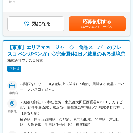
久地店、長沢店、糀谷店、ダイヤ店、日本橋横山町店
給与
420,000円＜昇給有無＞有＜残業手当＞有＜給与補足＞■賞与：年
たことで培われた当社の技術力の高さ、信頼性の高さは圧倒的な
２回（平均１ヶ月分）賃金はあくまでも目安の金額であり、選考
CS向上につながり既存顧客においてはリピート率100%且つ戦略
■配属先情報：
を通じて上下する可能性があります。月給(月額)は固定手当を含め
的開発メイン案件もお任せいただいております。
バイト・パートを含め各店の人員体制は20～40名。各部門は3～5
た表記です。
また、メンバーも２０、３０代を中心とし、裁量も広く、若手で
応募依頼する
名体制です。
気になる
の成長・活躍が実現できる職場環境になります。
（エージェントサービス）
■働き方について：
■同社の魅力：
月平均の残業は20時間以内です。出勤時間やお休みも固定してお
同社は、フラットな組織体制で経営トップとの距離感が近く、ご
り、公休日が決まっています。※他メンバーと相談の上で固定で曜
自身のモノづくりの経験やスキル活かして、積極的に発信できる
【東京】エリアマネージャー◇「食品スーパーのフレ
日を確定しています。
風通しのよい環境です。
スコ ベンガベンガ」◇完全週休2日／裁量のある環境◎
■当社について：
株式会社フレスコ関東
変更の範囲：会社の定める業務
関西を中心に110店舗以上（関東に6店舗）展開する食品スーパー
正社員
を展開しております。地域やご利用いただくお客様のニーズに合
わせて、オリジナルの店舗づくりをしています。例えば、女性視
点をコンセプトにした店舗や、コンビニタイプの店舗、価格に特
～関西を中心に110店舗以上（関東に6店舗）展開する食品スーパ
化したディスカウント業態など、チェーン店でありながら画一的
ー「フレスコ」◎～
な型に囚われず、お客様の様々なニーズに対応できるユニークな
仕事内容
発想で事業を展開しております。
■業務内容：
＜勤務地詳細1＞本社住所：東京都大田区西糀谷4-21-1 ナガイビ
現在店舗数を拡大しているスーパー事業において、複数店舗のマ
ル3F勤務地最寄駅：京浜急行電鉄京急空港線／糀谷駅受動喫煙対
■当社の魅力：
ネジメントをご担当いただきます。具体的には、担当店舗の売り
勤務地
策：屋内全面禁煙＜勤務地詳細2＞枡形店住所：神奈川県川崎市多
当社は設立6年目ですが、「フレスコ」は京都で35年の歴史をも
【最寄り駅】
上げの管理や売り上げ増加の課題や施策の検討、スタッフの育成
摩区枡形3-4-32 受動喫煙対策：屋内全面禁煙＜勤務地詳細3＞久
ち、強固な基盤があります。だからこそ、様々な挑戦ができる自
糀谷駅、向ケ丘遊園駅、久地駅、京急蒲田駅、登戸駅、津田山
等を担当いただきます。
地店住所：神奈川県川崎市多摩区堰3-6-8 受動喫煙対策：屋内全面
由度の高さが当社の魅力。現場に裁量を与え、商品ラインナップ
駅、大鳥居駅、生田駅(神奈川県)、宿河原駅
禁煙
やPOPなども地域の特性に合わせて決めるなど、皆でお店づくり
■配属店舗について：