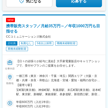
気になる
応募する
久地駅、宿河原駅、湯河原駅、善行駅、駒込駅、みらい平駅、西
鉄平尾駅、中板橋駅、御成門駅、青梅街道駅、御茶ノ水駅、東久
留米駅、東北沢駅、東浦和駅、鉄道博物館駅、越谷レイクタウン
駅、蒲生駅、中浦和駅、さいたま新都心駅、茗荷谷駅、中山観音
NEW
駅、逆瀬川駅、売布神社駅、香西駅、朝霧駅、こううん、ハーバ
ーランド駅、加太駅(和歌山県)、魚住駅、荒島駅、三鷹駅、西富士
携帯販売スタッフ／月給35万円～／年収1000万円も目
宮駅、三ノ宮駅、厚岸駅、豊科駅、野田市駅、東武動物公園駅、
指せる
村上駅(千葉県)、青葉台駅、浦安駅(千葉県)、旗の台駅、戸越駅、
CCコミュニケーションズ株式会社
町田駅、虎ノ門ヒルズ駅、池袋駅、早稲田駅(東京メトロ)、花小金
井駅、江田駅(神奈川県)、小平駅、根津駅、千歳烏山駅、荏原中延
正社員
転勤なし
5名以上採用
職種未経験歓迎
駅、田丸駅、大網駅、福島駅(大阪環状線)、五稜郭駅、羽前大山
業種未経験歓迎
駅、祖師ケ谷大蔵駅、黒川駅(愛知県)、富良野駅、武佐駅(北海
道)、西大井駅、幡ケ谷駅、土浦駅、つくば駅、信濃吉田駅、岩村
田駅、新鉾田駅、港南台駅、戸塚駅、西九条駅、上新庄駅、江坂
【日々の頑張りが給与に直結】大手家電量販店やキャリアショッ
駅、尾崎駅、天神橋筋六丁目駅、東水戸駅、日立駅、南中郷駅、
プで、受付やプランのご提案をお任せします。
神楽坂駅、大泉学園駅、大森海岸駅、八王子みなみ野駅、戸越公
仕事内容
園駅、一之江駅、西浦和駅、郡山富田駅、新木駅(千葉県)、甲子園
一都三県（東京・神奈川・千葉・埼玉）関西エリア（大阪・京
駅、みつわ台駅、川口元郷駅、塚田駅、相模大野駅、近鉄郡山
都・兵庫・奈良・和歌山）北海道・宮城・愛知・福岡の自宅から
駅、大和駅(神奈川県)、八街駅、豊中駅、和泉府中駅、東金駅、林
勤務地
60分圏内の勤務地に配属します。★転居を伴う転勤はありません
【最寄り駅】
崎松江海岸駅、学研奈良登美ケ丘駅、東我孫子駅、たまプラーザ
北海道、宮城、愛知、福岡については、拠点の立ち上げや拠点長
宝町駅(東京都)、神保町駅、秋葉原駅、末広町駅(東京都)、岩本町
駅、南流山駅、堀切菖蒲園駅、淀駅、石田駅(京都府)、東海学園前
ポジションなども視野に入れた、幹部候補採用として募集を行っ
駅、東京駅、新橋駅、東銀座駅、表参道駅、新宿西口駅、新宿三
駅、人吉温泉駅、青山駅(岩手県)、藤崎宮前駅、中野島駅、初富
ております！将来的にはマネジメント・組織運営まで担っていた
丁目駅、錦糸町駅、南砂町駅、有明駅(東京都)、豊洲駅、鮫洲駅、
駅、津久野駅、小手指駅、上尾駅、桶川駅、下妻駅、赤塚駅、西
だける方を採用したいと考えています！《東京本社》東京都中央
年収600万円（入社1年目）
大森海岸駅、緑が丘駅(東京都)、糀谷駅、上北沢駅、渋谷駅、志茂
宮北口駅、清水駅(愛知県)、蒔田駅、武蔵溝ノ口駅、大阪上本町
区銀座1丁目19番12号 銀座グラスゲート7F・都営浅草線『宝町
年収800万円（入社3年目）
駅、ときわ台駅(東京都)、大泉学園駅、練馬高野台駅、東武練馬
駅、吹田駅(阪急線)、萩ノ茶屋駅、大阪城公園駅、代官山駅、五反