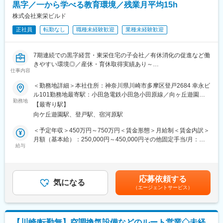
黒字／一から学べる教育環境／残業月平均15h
■配属先について：
株式会社東栄ビルド
関東営業所は2名（課長クラス40代、メンバー40代）で構成され
正社員
転勤なし
職種未経験歓迎
業種未経験歓迎
ています。
■当社の特徴：
7期連続での黒字経営・東栄住宅の子会社／有休消化の促進など働
・「世界に先駆けたモノづくり」を目指し、積極的な研究開発へ
きやすい環境◎／産休・育休取得実績あり～
の投資を継続して行っています。技術の強みや、プレスと樹脂の
仕事内容
両方を1社で行う技術を持ちあわせていることから、大手メーカー
川崎・横浜・都内23区の不動産事業を展開している当社にて、用
＜勤務地詳細＞本社住所：神奈川県川崎市多摩区登戸2684 幸永ビ
の新製品に当社の技術が使われることも多くあります。
地仕入営業をお任せします。
ル101勤務地最寄駅：小田急電鉄小田急小田原線／向ヶ丘遊園駅
・当社の特徴として、社員教育を大切にしていることが挙げられ
勤務地
受動喫煙対策：屋内全面禁煙変更の範囲：無
ます。年度計画に基づいて年に1回育成計画の立案や、社外講習を
【最寄り駅】
■仕事内容：
通じた知識やスキルの習得も積極的にフォローしています。
向ケ丘遊園駅、登戸駅、宿河原駅
新規・既存顧客との定期接点を取ることで関係構築を行い、土地
情報を入手しながら戸建住宅用地の仕入れから仲介業者を通じて
＜予定年収＞450万円～750万円＜賃金形態＞月給制＜賃金内訳＞
変更の範囲：会社の定める業務
の販売等、仕入企画全般を担当いただきます。
月額（基本給）：250,000円～450,000円その他固定手当/月：
◇顧客…不動産会社メイン
給与
35,000円＜月給＞285,000円～485,000円＜昇給有無＞有＜残業手
◇担当物件…都内23区の分譲戸建住宅をメインで活動
当＞有＜給与補足＞※経験やスキルを考慮して決定します。■イン
※報奨金あり（一区画3～5万円程度インセンティブとして支給）
センティブ制度有り：（一区画3～5万円程度）■賞与：年2回（過
去実績平均…3ヶ月）■その他固定手当：住宅手当25,000円／月、
応募依頼する
■職務詳細：
気になる
年金手当10,000円／月賃金はあくまでも目安の金額であり、選考
（エージェントサービス）
・土地仕入 ：不動産仲介業者等からの情報をもとに、商品化で
を通じて上下する可能性があります。月給(月額)は固定手当を含め
きる土地を仕入
た表記です。
・物件の企画：仕入れた土地にどのような物件を建てるかの企画
・物件の建築：協力業者との折衝
【川崎/転勤無】空調換気設備などのルート営業◇未経