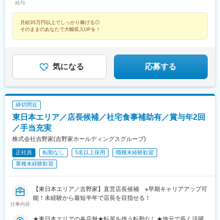
給与
駅』A1orA3出口より徒歩4～5分・東京メトロ銀座線『京橋駅』1
駅、梅島駅、青井駅、京成立石駅、船堀駅、葛西駅、京王堀之内
田駅、東三国駅、横浜駅、高根公団駅、代田橋駅、大開駅、吉野
番出口より徒歩6分・東京メトロ有楽町線『銀座一丁目駅』10番
駅、高尾駅(東京都)、多摩境駅、立川北駅、井の頭公園駅、金子
町駅、神奈川駅、美章園駅、深堀町駅、西ケ原駅、萩山駅、新御
月給35万円以上でしっかり稼げる◎
出口より徒歩6分・東京メトロ日比谷線『東銀座駅』3番出口より
駅、谷保駅、昭島駅、成瀬駅、武蔵小金井駅、花小金井駅、喜多
茶ノ水駅、池ノ上駅、護国寺駅、神戸駅(兵庫県)、富士宮駅、三宮
そのままのあなたで大幅収入UPを！
徒歩7分・JR京浜東北線『有楽町駅』京橋口より徒歩12分
見駅、武蔵大和駅、清瀬駅、武蔵砂川駅、若葉台駅、小作駅、セ
駅(神戸新交通)、東葉勝田台駅、荏原町駅、下神明駅、虎ノ門駅、
ンター北駅、港南中央駅、藤が丘駅(神奈川県)、高座渋谷駅、大船
早稲田駅(都電荒川線)、東大前駅、中延駅、野田駅(阪神線)、相川
駅、京急鶴見駅、京急富岡駅、中山駅(神奈川県)、磯子駅、元町・
駅、豊津駅(大阪府)、中崎町駅、牛込神楽坂駅、大森駅(東京都)、
中華街駅、上大岡駅、安善駅、二俣川駅、港南台駅、港町駅、武
芦花公園駅、東宮原駅、鳴尾・武庫川女子大前駅、郡山駅(奈良
気になる
応募する
蔵中原駅、宿河原駅、矢向駅、小田栄駅、相模原駅、古淵駅、横
県)、鰭ケ崎駅、人吉駅、通町筋駅、鎌ケ谷駅、東大手駅、溝の口
須賀中央駅、京急久里浜駅、堀ノ内駅、宮山駅、平塚駅、藤沢本
駅、四天王寺前夕陽ケ丘駅、今池駅(大阪府)、黄金町駅、東神奈川
町駅、鴨宮駅、茅ケ崎駅、本厚木駅、愛甲石田駅、鶴間駅、大野
駅、杉並町駅、上中里駅、神谷町駅、新小平駅、小川町駅(東京
城駅、さがみ野駅、和田河原駅、真鶴駅、都賀駅、京成幕張駅、
都)、代々木上原駅、高速神戸駅、三宮駅(神戸市営)、勝田台駅、
蘇我駅、おゆみ野駅、検見川浜駅、千城台駅、松岸駅、国府台
締切間近
戸越銀座駅、国会議事堂前駅、新福島駅、江戸川橋駅、久寿川
駅、南行徳駅、京成八幡駅、行徳駅、習志野駅、新船橋駅、南船
駅、熊本城・市役所前駅
東日本エリア／店長候補／社宅食事補助有／賞与年2回
橋駅、館山駅、木更津駅、松戸駅、五香駅、清水公園駅、茂原
／手当充実
駅、成田駅、京成成田駅、旭駅(千葉県)、谷津駅、北柏駅、高柳
株式会社吉野家(吉野家ホールディングスグループ)
駅、八幡宿駅、南流山駅、安房鴨川駅、新浦安駅、四街道駅、八
街駅、印西牧の原駅、横芝駅、東岩槻駅、東浦和駅、西大宮駅、
正社員
転勤なし
5名以上採用
職種未経験歓迎
大和田駅(埼玉県)、南与野駅、浦和美園駅、本川越駅、石原駅(埼
業種未経験歓迎
玉県)、南鳩ケ谷駅、川口元郷駅、東川口駅、新井宿駅、東行田
駅、所沢駅、加須駅、本庄駅、東松山駅、北春日部駅、新狭山
駅、羽生駅、深谷駅、上尾駅、谷塚駅、越谷駅、新越谷駅、新座
【東日本エリア／吉野家】直営店長候補 ※早期キャリアアップ可
駅、久喜駅、花崎駅、北本駅、八潮駅、新三郷駅、坂戸駅(埼玉
能！未経験から最短半年で店長を目指せる！
県)、上福岡駅、柳瀬川駅、布施駅、千里中央駅(大阪モノレー
仕事内容
ル)、御殿山駅、花田口駅、三ノ宮駅、神戸駅(兵庫県)、尼崎駅(東
★東日本エリアの各店舗★転居を伴う転勤なし★地元で長く活躍
海道本線)、元町駅(兵庫県)、札幌駅、名鉄名古屋駅、栄駅(愛知