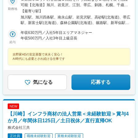
可能【北海道】旭川、岩見沢、江別、帯広、釧路、札幌、千歳、
県)、梅田駅(地下鉄)、なんば駅(地下鉄)、天王寺駅、新大阪駅、京
勤務地
苫小牧、函館 等【青森県】青森、五所川原、八戸、弘前、三沢
橋駅(大阪府)、奈良駅、近鉄奈良駅、大和西大寺駅、王寺駅、和歌
【最寄り駅】
【岩手県】一関、奥州、北上、花巻、盛岡【宮城県】仙台、石
山駅、和歌山市駅、東比恵駅、新富町駅(東京都)、九段下駅、日本
旭川駅、旭川四条駅、南永山駅、岩見沢駅、高砂駅(北海道)、帯広
巻、岩沼、大崎、気仙沼、塩竈、白石 等【秋田県】秋田、大館、
橋駅(東京都)、汐留駅、銀座駅、外苑前駅、新宿駅、新宿御苑前
駅、新富士駅(北海道)、森林公園駅(北海道)、篠路駅、新琴似駅、
能代、由利本荘、横手【山形県】酒田、鶴岡、山形、米沢【福島
駅、国際展示場駅、立会川駅、自由が丘駅、大鳥居駅、八幡山
麻生駅、南郷１８丁目駅、南郷７丁目駅、さっぽろ駅、狸小路
県】会津若松、いわき、郡山、須賀川、二本松、福島、本宮 等
年収630万円／入社5年目エリアマネジャー
駅、神泉駅、平和台駅(東京都)、西葛西駅、立川駅、吉祥寺駅、セ
駅、西１１丁目駅、桑園駅、稲積公園駅、美園駅、発寒南駅、環
【東京都】東京23区【千葉県】千葉、船橋、市川、習志野、松
年収500万円／入社3年目上級店長
ンター南駅、青葉台駅、鶴見駅、浅野駅、鈴木町駅、浜川崎駅、
状通東駅、元町駅(北海道)、自衛隊前駅、新千歳空港駅(鉄道)、千
給与
戸、柏、野田、流山、八千代、成田、佐倉、市原、袖ケ浦【埼玉
下大利駅、幕張駅、千城台北駅、市川駅、本八幡駅(都営線)、川口
歳駅(北海道)、苫小牧駅、沼ノ端駅、杉並町駅、七重浜駅、東室蘭
県】鴻巣、熊谷、秩父、深谷、蓮田、さいたま、所沢、深谷、川
駅、南越谷駅、小路駅、千里中央駅(北大阪急行)、妙国寺前駅、高
駅、青森駅、新青森駅、五所川原駅、小中野駅、長苗代駅、運動
吉野家HDの安定基盤で末永く安心！
口、川越、越谷、久喜、春日部、戸田、新座、朝霞、和光、草加
速神戸駅、旧居留地・大丸前駅、さっぽろ駅、近鉄名古屋駅、大
公園前駅(青森県)、中央弘前駅、三沢駅(青森県)、一ノ関駅、水沢
AI時代にも必要とされ続ける仕事です
【神奈川県】横浜、川崎、相模原、厚木、座間、鎌倉、藤沢 等
須観音駅、大阪梅田駅(阪急線)、大阪難波駅、大阪阿部野橋駅、西
駅、村崎野駅、花巻駅、青山駅(岩手県)、前潟駅、盛岡駅、仙北町
【群馬県】太田、高崎、前橋【栃木県】宇都宮、佐野、足利、大
中島南方駅、新王寺駅、田中口駅、銀座一丁目駅、水道橋駅、神
駅、陸前山下駅、蛇田駅、岩沼駅、古川駅、塚目駅、気仙沼市立
田原、鹿沼【茨城県】水戸、日立、ひたちなか、つくば、つくば
田駅(東京都)、三越前駅、内幸町駅、乃木坂駅、新宿駅(東京メト
病院駅、東塩釜駅、大河原駅(宮城県)、白石駅(宮城県)、あおば通
みらい、土浦 等※配属後、店舗配置転換の可能性あり※U・Iターン
ロ)、東新宿駅、東京ビッグサイト駅、青物横丁駅、大森駅(東京
駅、旭ケ丘駅(宮城県)、仙台駅(地下鉄)、東北福祉大前駅、泉中央
気になる
応募する
歓迎■受動喫煙対策有
都)、立川南駅、武蔵白石駅、白木原駅、市川真間駅、鬼越駅、蒲
駅、黒松駅(宮城県)、長町南駅、富沢駅、仙台駅、陸前高砂駅、小
生駅、大小路駅、県庁前駅(兵庫県)、北１２条駅、大阪梅田駅(阪
鶴新田駅、荒井駅(宮城県)、薬師堂駅(宮城県)、河原町駅(宮城
神線)、なんば駅(南海線)、天王寺駅前駅、南方駅(大阪府)
県)、多賀城駅、新田駅(宮城県)、南仙台駅、岩切駅、羽後牛島
駅、秋田駅、土崎駅、大館駅、能代駅、羽後本荘駅、横手駅、東
酒田駅、羽前大山駅、山形駅、東金井駅、西米沢駅、会津若松
NEW
駅、七日町駅、いわき駅、湯本駅、郡山富田駅、安積永盛駅、郡
【川崎】インフラ商材の法人営業＜未経験歓迎＞賞与4
山駅(福島県)、須賀川駅、相馬駅、伊達駅、新白河駅、安達駅、曽
か月／年間休日125日／土日祝休／直行直帰OK
根田駅、南福島駅、笹木野駅、本宮駅(福島県)、新宿駅、新宿駅
株式会社三共
(東京メトロ)、池袋駅、渋谷駅、上野駅、品川駅、新橋駅、有楽町
駅、秋葉原駅、北千住駅、立川駅、吉祥寺駅、恵比寿駅、原宿
正社員
職種未経験歓迎
業種未経験歓迎