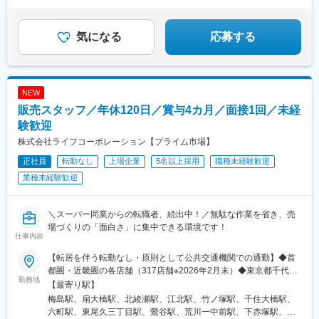
駅、京橋駅(東京都)、三越前駅、月島駅、茅場町駅、三田駅(東京
駅、青山一丁目駅、新宿三丁目駅、水天宮前駅、船堀駅、南砂町
都)、田町駅(東京都)、赤坂駅(東京都)、六本木駅、広尾駅、赤羽橋
駅、光が丘駅、南大沢駅、表参道駅、五反田駅、東小金井駅、東
駅、麻布十番駅、白金高輪駅、白金台駅、芝公園駅、お台場海浜
武練馬駅、千歳船橋駅、成増駅、瑞江駅、築地駅、麹町駅、初台
気になる
応募する
公園駅、落合南長崎駅、若松河田駅、新宿御苑前駅、牛込神楽坂
駅、東久留米駅、武蔵小山駅、都庁前駅、高幡不動駅、御茶ノ水
駅、西早稲田駅、本郷三丁目駅、東大前駅、千駄木駅、湯島駅、
駅、上板橋駅、新木場駅、江戸川橋駅、都立大学駅、昭島駅、有
白山駅(東京都)、春日駅(東京都)、千駄ケ谷駅、渋谷駅、吉祥寺
明駅(東京都)、東十条駅、狛江駅、入谷駅(東京都)、西馬込駅、小
駅、大崎広小路駅、代官山駅、高輪ゲートウェイ駅、とうきょう
田急永山駅、祖師ケ谷大蔵駅、浮間舟渡駅、大森駅(東京都)、北千
NEW
スカイツリー駅、銀座駅、祐天寺駅、新宿駅(東京メトロ)、九品仏
束駅、上石神井駅、虎ノ門ヒルズ駅、三ノ輪駅、篠崎駅、竹橋
駅、王子駅、下北沢駅、明治神宮前駅、大塚駅前駅、牛田駅(東京
販売スタッフ／年休120日／賞与4カ月／面接1回／未経
駅、砂川七番駅、高井戸駅、久我山駅、信濃町駅、中村橋駅、旗
都)、金町駅(東京都)、住吉駅(東京都)、巣鴨駅、赤土小学校前駅、
の台駅、上野駅、方南町駅、北赤羽駅、小菅駅、三軒茶屋駅、池
験歓迎
千歳烏山駅、府中本町駅、秋津駅、馬喰横山駅、新橋駅、桜田門
上駅、小平駅、国領駅、板橋本町駅、あざみ野駅、たまプラーザ
株式会社ライフコーポレーション【プライム市場】
駅、下板橋駅、大師前駅、外苑前駅、人形町駅、地下鉄成増駅、
駅、みなとみらい駅、横浜駅、鎌倉駅、鴨居駅、関内駅、菊名
築地市場駅、西小山駅、淡路町駅、西新宿駅、神楽坂駅、国際展
正社員
転勤なし
上場企業
5名以上採用
職種未経験歓迎
駅、京急川崎駅、戸塚駅、溝の口駅、綱島駅、湘南台駅、上大岡
示場駅、和泉多摩川駅、鶯谷駅、平和島駅、大岡山駅、御成門
駅、新横浜駅、新杉田駅、新百合ケ丘駅、青葉台駅、長津田駅、
業種未経験歓迎
駅、三ノ輪橋駅、泉体育館駅、富士見ケ丘駅、国立競技場駅、八
鶴見駅、向ケ丘遊園駅、二俣川駅、日吉駅(神奈川県)、武蔵小杉
幡山駅、荏原町駅、京成上野駅、五反野駅、西太子堂駅、和田塚
駅、平塚駅、本厚木駅、戸部駅、京急東神奈川駅、石川町駅、伊
駅、新綱島駅、桜木町駅、京急鶴見駅、登戸駅、高津駅(神奈川
勢佐木長者町駅、平沼橋駅、新高島駅、元町・中華街駅、馬車道
＼スーパー同業からの転職者、続出中！／無駄な作業を省き、売
県)、新丸子駅、東神奈川駅、日ノ出町駅、高島町駅、西横浜駅、
駅、日本大通り駅、神奈川駅、大口駅、白楽駅、花月総持寺駅、
場づくりの「面白さ」に集中できる環境です！
子安駅、蒔田駅、弘明寺駅(横浜市営)、金沢八景駅(京急線)、鹿島
仕事内容
尻手駅、矢向駅、大倉山駅(神奈川県)、高田駅(神奈川県)、小机
田駅、緑町駅、南新宿駅、東池袋駅、二重橋前駅、小川町駅(東京
駅、新羽駅、センター北駅、センター南駅、中川駅(神奈川県)、市
【転居を伴う転勤なし・原則として公共交通機関での通勤】◆首
都)、小伝馬町駅、水道橋駅、新日本橋駅、宝町駅(東京都)、新富
が尾駅、藤が丘駅(神奈川県)、恩田駅、十日市場駅(神奈川県)、中
都圏・近畿圏の各店舗（317店舗※2026年2月末）◆東京都千代田
町駅(東京都)、越中島駅、八丁堀駅(東京都)、溜池山王駅、六本木
山駅(神奈川県)、鶴ケ峰駅、瀬谷駅、三ツ境駅、桜ケ丘駅、星川
勤務地
区／荒川区／台東区／文京区／北区／足立区／葛飾区／墨田区／
【最寄り駅】
一丁目駅、東京テレポート駅、東長崎駅、早稲田駅(東京メトロ)、
駅、保土ケ谷駅、天王町駅、西谷駅、上星川駅、南太田駅、井土
江戸川区／江東区／品川区／大田区／渋谷区／目黒区／世田谷区
本駒込駅、北参道駅、泉岳寺駅、曳舟駅、銀座一丁目駅、新宿西
梅島駅、扇大橋駅、北綾瀬駅、江北駅、竹ノ塚駅、千住大橋駅、
ケ谷駅、弘明寺駅(京急線)、屏風浦駅、磯子駅、洋光台駅、杉田駅
／新宿区／中野区／杉並区／豊島区／板橋区／練馬区／港区／中
口駅、池ノ上駅、大塚駅(東京都)、京成関屋駅、西ケ原駅、霞ケ関
六町駅、東尾久三丁目駅、鶯谷駅、荒川一中前駅、下赤塚駅、新
(神奈川県)、京急富岡駅、金沢文庫駅、六浦駅、港南台駅、上永谷