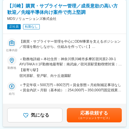
■お客様に選ばれるポイント：
・焼肉チェーン・牛角（武蔵小杉店・武蔵中原店）
【川崎】購買・サプライヤー管理／成長意欲の高い方
直接取引の依頼がメインです。一般的に管工事は、ゼネコンやサ
・CPGゴルフ
歓迎／先端半導体向け案件で売上堅調
ブコンから依頼を受けるものですが、自社ECサイトを持つ当社で
行政関連施設・飲食店・オフィス・クリニック…幅広い現場での
はお客様と直接取引を実現。
MDSソリューションズ株式会社
実績がございます。
そのため、お客様に低価格高品質のサービスを提供することがで
正社員
転勤なし
きています。高い評価も受けており、今後さらに依頼が増えてい
■入社後の流れ：
く見込みです。
・入社後は、先輩に付き添いながら仕事の流れや提案の仕方を教
わることができます。わからないこと、不安なことがあれば遠慮
【購買・サプライヤー管理を中心にODM事業を支えるポジション
■施工実績
なくお聞きください。また現在は、代表や先輩社員が業務フロー
／現場を動かしながら、仕組みを作っていく】
・川崎市消防局出張所
仕事内容
を作成しています。マニュアル化も進めているため、ゆくゆくは
・焼肉チェーン・牛角（武蔵小杉店・武蔵中原店）
教育体制が整う予定です。今回入社される方の営業ノウハウや知
購買・サプライヤー管理を中心に、ODM事業の中核を支える業務
＜勤務地詳細＞本社住所：神奈川県川崎市多摩区宿河原2-39-1
・CPGゴルフ
見も、ぜひお聞かせください。
を担当いただきます。主な業務は、資材の発注、在庫・納期管
AYUTAKAⅡ1F勤務地最寄駅：南武線／宿河原駅受動喫煙対策：屋
行政関連施設・飲食店・オフィス・クリニック…幅広い現場での
理、コスト・原価の管理、取引先との調整などです。製品が計画
勤務地
内全面禁煙変更の範囲：会社の定める事業所
実績がございます。
【最寄り駅】
通りに納品されるよう、社内の設計・品質担当や外部協力会社と
宿河原駅、登戸駅、向ケ丘遊園駅
のやり取りを行いながら、生産全体の流れを管理します。
■当社について：
＜予定年収＞500万円～800万円＜賃金形態＞月給制補足事項なし
2010年から空調設備の設計・工事をメイン事業としてスタート
当社は現在、社内の仕組みを整えていくフェーズにあり、既存業
＜賃金内訳＞月額（基本給）：254,000円～350,000円固定残業手
し、カフェやフィットネスなど多彩な事業を展開してます。「社
務を動かしながらより良い形を模索しています。自社で開発した
給与
当/月：32,000円（固定残業時間18時間0分/月）超過した時間外労
員の健康が第一」という考えを何よりも大切にしている私たち。
生産管理システムを使い、受発注や納期、在庫状況を一元管理し
働の残業手当は追加支給＜月給＞286,000円～382,000円（一律手
だからこそ、社員のための福利厚生には特に力を入れていて、借
ていますが、まだ改善の余地が多く、現場の意見を反映しながら
当を含む）＜昇給有無＞有＜残業手当＞有＜給与補足＞※上記年収
り上げ社宅、資格取得支援制度、退職金制度などがきちんとそろ
改良を進めています。日々の運用の中で、DX（デジタル化）や業
の賞与は4か月分（下回らない金額）で計算。あくまで参考値の
っています。年齢や体力的に技術者として働き続けることが難し
応募依頼する
務効率化の仕組みづくりにも自然と関わることができる環境で
気になる
為、入社時の経験や能力を考慮の上決定します。■昇給：年1回■
くなったら…というケースを想定して、本部や別事業で活躍する
（エージェントサービス）
す。
賞与：年2回+特別賞与(平均6か月分)※前年度実績賃金はあくまで
道も用意する方針です。
も目安の金額であり、選考を通じて上下する可能性があります。
2022年2月に完成された新社屋へ移転し、併設店舗のカフェやフ