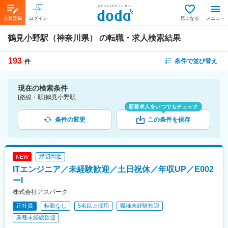
会員登録
ログイン
気になる
メニュー
鶴見小野駅（神奈川県）
の転職・求人検索結果
193
条件で並び替え
件
現在の検索条件
[路線・駅]鶴見小野駅
新着求人をいつでもチェック
条件の変更
この条件を保存
締切間近
NEW
ITエンジニア／未経験歓迎／土日祝休／年収UP／E002
ーI
株式会社アスパーク
正社員
転勤なし
5名以上採用
職種未経験歓迎
業種未経験歓迎