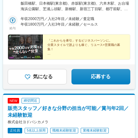
セントビル2階【大阪支社】〒541-0048大阪大阪市中央区瓦町3-
飯田橋駅、日本橋駅(東京都)、赤坂駅(東京都)、六本木駅、お台場
2-7グリーンビル4F【その他関連勤務地】・関東圏内（千葉県、埼
海浜公園駅、芝浦ふ頭駅、新橋駅、新宿三丁目駅、都庁前駅、高
玉県、神奈川県、栃木県、群馬県など）・関西圏内（兵庫県、京
田馬場駅、水道橋駅、後楽園駅、上野御徒町駅、浅草駅(ＴＸ)、押
都府、奈良県、滋賀県、和歌山県など）※転勤はございません。※
年収2000万円／入社2年目／未経験／査定職
上駅、錦糸町駅、青海駅(東京都)、豊洲駅、有明駅(東京都)、亀戸
希望を100％考慮いたします。
年収1800万円／入社3年目／未経験／セールス
駅、木場駅(東京都)、天王洲アイル駅、立会川駅、大崎広小路駅、
給与
自由が丘駅、蒲田駅、流通センター駅、二子玉川駅、三軒茶屋
駅、経堂駅、渋谷駅、明治神宮前駅、原宿駅、恵比寿駅、中野駅
「これからを牽引」するビジネスパーソンに。
(東京都)、荻窪駅、池袋駅、向原駅(東京都)、都電雑司ケ谷駅、赤
分業スタイルで誰よりも稼ぐ、リユース×営業職の募
羽駅、南千住駅、東武練馬駅、光が丘駅、北千住駅、亀有駅、西
集！
葛西駅、吉祥寺駅、井の頭公園駅、三鷹駅、府中競馬正門前駅、
#関東ポジション採用再開！
調布駅、町田駅、南町田グランベリーパーク駅、豊田駅、国分寺
＃月給50万円～＋高インセン
駅、立川北駅、高松駅(東京都)、昭島駅、八王子駅、南大沢駅、多
＃平均年収1300万円over
摩センター駅、京王よみうりランド駅、武蔵引田駅、新高島駅、
＃月平均残業10h以下
横浜駅、元町・中華街駅、伊勢佐木長者町駅、神奈川駅、新横浜
＃独立＆フリーランス化も支援
気になる
応募する
駅、大倉山駅(神奈川県)、新綱島駅、センター北駅、鴨居駅、たま
プラーザ駅、長津田駅、二俣川駅、戸塚駅、上大岡駅、鳥浜駅、
緑園都市駅、京急川崎駅、川崎駅、新丸子駅、溝の口駅、向ケ丘
遊園駅、新百合ケ丘駅、橋本駅(神奈川県)、相模原駅、相模大野
締切間近
NEW
駅、汐入駅、横須賀中央駅、平塚駅、鎌倉駅、大船駅、藤沢駅、
販売スタッフ／好きな分野の担当が可能／賞与年2回／
辻堂駅、石上駅、小田原駅、鴨宮駅、茅ケ崎駅、逗子・葉山駅、
三崎口駅、秦野駅、倉見駅、中央林間駅、伊勢原駅、海老名駅(相
未経験歓迎
模線)、相武台前駅、大雄山駅、高座渋谷駅、相模金子駅、湯河原
株式会社ヨドバシカメラ
駅、京急鶴見駅、磯子駅、本郷台駅、鷺沼駅、古淵駅、京急久里
正社員
5名以上採用
職種未経験歓迎
業種未経験歓迎
浜駅、湘南台駅、社家駅、大和駅(神奈川県)、厚木駅、座間駅、か
しわ台駅、二宮駅、番田駅(神奈川県)、大宮駅(埼玉県)、さいたま