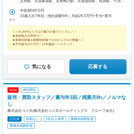
五井駅、京成幕張駅、安房鴨川駅、京成成田駅、佐原駅、干潟
梨県、長野県、静岡県、愛知県、滋賀県、京都府、奈良県、大阪
駅、京成臼井駅、茂原駅、京成船橋駅、東葉勝田台駅、本八幡駅
府、和歌山県、兵庫県、岡山県、香川県、徳島県、高知県、山口
年収例595万円
(総武線)、浦安駅(千葉県)、柏駅、上本郷駅、湖北駅、柏の葉キャ
県、福岡県、熊本県、大分県※現在採用強化中！！東京都、大阪
33歳入社7年目（他社経験5年）月給28.3万円+手当+賞与
ンパス駅、東大宮駅、南柏駅、新高島駅、新横浜駅、京急川崎
給与
府、愛知県、神奈川県、千葉県、山梨県、長野県、静岡県、京都
駅、相模大野駅、藤沢駅、舞岡駅、新富町駅(東京都)、亀戸駅、潮
府、兵庫県、和歌山県、徳島県、大分県＜本社＞東京都港区元赤
見駅、葛西駅、岩本町駅、小岩駅、仲御徒町駅、亀有駅、竹ノ塚
＼＼ALSOKならではの魅力が盛りだくさん／／
坂1-6-6…東京メトロ銀座線・丸ノ内線「赤坂見附駅」より徒歩6
駅、荒川区役所前駅、本郷三丁目駅、中野坂上駅、九段下駅、荻
★未経験入社率95％！
分…東京メトロ半蔵門線・有楽町線・南北線「永田町駅」より徒
窪駅、池袋駅、東武練馬駅、練馬駅、王子駅、大泉学園駅、赤羽
★業務別研修＆階層別研修でゼロからプロの警備へ！
歩8分＼＼他業種からの転職は約95％／／20～30代活躍中！物
岩淵駅、東池袋駅、渋谷駅、学芸大学駅、用賀駅、経堂駅、成城
★平均賞与137万円！13年連続ベースアップ
流、建設、不動産、飲食など前職はさまざまです。（出典：
★年間休日120日以上！9連休以上取得もOK！
学園前駅、泉岳寺駅、雪が谷大塚駅、京急蒲田駅、大崎広小路
ALSOK中途入社社員アンケート）
駅、六本木一丁目駅、西国立駅、三鷹駅、東村山駅、府中駅(東京
都)、国分寺駅、ひばりケ丘駅(東京都)、京王八王子駅、河辺駅、
多摩センター駅、町田駅、福生駅、牛田駅(東京都)、谷保駅、仙台
気になる
応募する
駅(地下鉄)、水戸駅、南甲府駅、市役所前駅(長野県)、南松本駅、
中野松川駅、上田駅、乙女駅、上諏訪駅、伊那市駅、鼎駅、佐久
平駅、長沼駅(静岡県)、沼津駅、浜松駅、烏森駅、平安通駅、金山
駅(愛知県)、中島駅(愛知県)、野並駅、星ケ丘駅(愛知県)、三郷駅
締切間近
NEW
(愛知県)、大府駅、栄駅(愛知県)、知多半田駅、御器所駅、名鉄名
販売・買取スタッフ／賞与年3回／残業月8h／ノルマな
古屋駅、駅前大通駅、諏訪町駅、蒲郡駅、三河田原駅、中岡崎
駅、土橋駅(愛知県)、三河安城駅、西尾駅、岡崎駅、牛田駅(愛知
し
県)、一ツ木駅、尾張一宮駅、尾張星の宮駅、小牧駅、津島駅、春
株式会社コメ兵(株式会社コメ兵ホールディングス グループ会社)
日井駅(中央本線)、東枇杷島駅、石場駅、五条駅(京都市営)、新大
正社員
転勤なし
5名以上採用
職種未経験歓迎
宮駅、貿易センター駅、尼崎駅(東海道本線)、手柄駅、大阪ビジネ
スパーク駅、和歌山市駅、新西大寺町筋駅、徳山駅、阿波富田
業種未経験歓迎
駅、高松駅(香川県)、高知駅前駅、福岡空港駅(鉄道)、大分駅、小