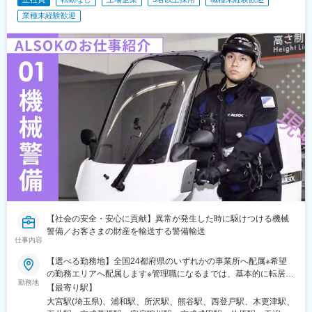
心駅、与野駅、朝霞台駅、航空公園駅、獨協大学前駅、草加駅、
和光市駅、市役所前駅(千葉県)、西登戸駅、海浜幕張駅、柏の葉キ
業種未経験歓迎
ャンパス駅、千葉ニュータウン中央駅、東我孫子駅、浦安駅(千葉
県)、新宿駅、溜池山王駅、二重橋前駅、淡路町駅、小川町駅(東京
都)、桜田門駅、赤坂見附駅、九段下駅、半蔵門駅、新御茶ノ水
駅、日本橋駅(東京都)、宝町駅(東京都)、三越前駅、馬喰横山駅、
芝公園駅、御成門駅、外苑前駅、曙橋駅、新宿駅(東京メトロ)、西
新宿駅、新大久保駅、国立競技場駅、後楽園駅、護国寺駅、清澄
白河駅、亀戸水神駅、新馬場駅、明治神宮前駅、北参道駅、東池
袋駅、巣鴨新田駅、池袋駅、羽田空港第１・第２ターミナル駅(京
急)、洗足池駅、二子新地駅、京成上野駅、祐天寺駅、白糸台駅、
高島町駅、桜木町駅、登戸駅、鹿島田駅、八丁畷駅、京急川崎
駅、千葉みなと駅、岩本町駅、京橋駅(東京都)、日比谷駅、虎ノ門
駅、麹町駅、小伝馬町駅、浜町駅、東日本橋駅、白金高輪駅、六
本木一丁目駅、築地市場駅、乃木坂駅、東新宿駅、四ツ谷駅、牛
込柳町駅、四谷三丁目駅、江戸川橋駅、不動前駅、高輪台駅、
代々木公園駅、東池袋四丁目駅、羽田空港第２ターミナル駅(東京
モノレール・ＡＮＡ利用)、多磨霊園駅、横浜駅、馬車道駅、新千
【社会の安全・安心に貢献】異常が発生した時に駆けつける機械
葉駅
警備／お客さまの財産を輸送する警備輸送
仕事内容
【選べる勤務地】全国24都府県のいずれかの事業所へ配属※希望
の勤務エリアへ配属します※管理職になるまでは、基本的に転居を
勤務地
伴う転勤はありません。※3～5年間、所属事務所に在籍のまま、
【最寄り駅】
東京や大阪などで勤務できる“他所勤務”制度もあります。＜募集エ
大宮駅(埼玉県)、浦和駅、所沢駅、熊谷駅、西登戸駅、木更津駅、
リア＞東京都、埼玉県、千葉県、神奈川県、茨城県、宮城県、山