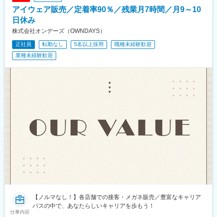
アイウェア販売／定着率90％／残業月7時間／月9～10
日休み
株式会社オンデーズ（OWNDAYS）
正社員
転勤なし
5名以上採用
職種未経験歓迎
業種未経験歓迎
【ノルマなし！】各店舗での接客・メガネ販売／豊富なキャリア
パスの中で、あなたらしいキャリアを歩もう！
仕事内容