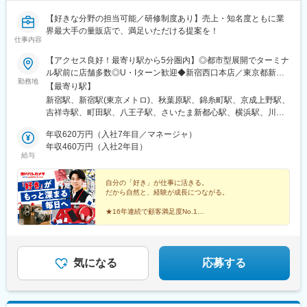
新都心駅、浦和駅、浦和美園駅、岩槻駅、川越駅、本川越駅、川
【好きな分野の担当可能／研修制度あり】売上・知名度ともに業
口駅、新井宿駅、蕨駅、所沢駅、越谷レイクタウン駅、草加駅、
界最大手の量販店で、満足いただける提案を！
春日部駅、一ノ割駅、上尾駅、熊谷駅、新座駅、狭山市駅、入間
仕事内容
市駅、狭山ケ丘駅、ふじみ野駅、新三郷駅、志木駅、和光市駅、
八潮駅、鴻巣駅、深谷駅、本庄早稲田駅、高坂駅、行田市駅、加
【アクセス良好！最寄り駅から5分圏内】◎都市型展開でターミナ
須駅、南羽生駅、桶川駅、坂戸駅(埼玉県)、若葉駅、高麗川駅、飯
ル駅前に店舗多数◎U・Iターン歓迎◆新宿西口本店／東京都新宿
勤務地
能駅、吉川美南駅、西武秩父駅、神保原駅、鶴瀬駅、羽貫駅、和
区◆新宿東口本店／東京都新宿区 ◆秋葉原店／東京都千代田区◆
【最寄り駅】
戸駅、東武動物公園駅、西大宮駅、東宮原駅、武蔵浦和駅、南大
錦糸町店／東京都墨田区◆上野店／東京都台東区◆町田店／東京
新宿駅、新宿駅(東京メトロ)、秋葉原駅、錦糸町駅、京成上野駅、
塚駅、東川口駅、獨協大学前駅、上熊谷駅、三郷中央駅、戸田駅
都町田市◆八王子店／東京都八王子市◆吉祥寺店／東京都武蔵野
吉祥寺駅、町田駅、八王子駅、さいたま新都心駅、横浜駅、川崎
(埼玉県)、蓮田駅、白岡駅、寄居駅、葭川公園駅、海浜幕張駅、ス
市◆さいたま新都心駅前店／埼玉県さいたま市◆横浜店／神奈川
駅、上大岡駅、京成千葉駅、甲府駅、新潟駅、宇都宮駅、郡山駅
ポーツセンター駅、鎌取駅、京成幕張駅、南船橋駅、海神駅、柏
県横浜市◆川崎ルフロン店／神奈川県川崎市◆京急上大岡店／神
年収620万円（入社7年目／マネージャ）
(福島県)、仙台駅、札幌駅、京都駅、博多駅、名古屋駅、新宿西口
駅、松戸駅、新鎌ケ谷駅、牛込神楽坂駅、三越前駅、溜池山王
奈川県横浜市◆マルチメディア千葉 ／千葉県千葉市◆甲府駅前店
年収460万円（入社2年目）
駅、岩本町駅、上野駅、京王八王子駅、北与野駅、神奈川駅、京
給与
駅、六本木一丁目駅、東京テレポート駅、汐留駅、新宿御苑前
／山梨県甲府市◆新潟駅前店／新潟県新潟市◆宇都宮店／栃木県
急川崎駅、栄町駅(千葉県)、宇都宮駅東口駅、宮城野通駅、さっぽ
駅、西新宿駅、西早稲田駅、春日駅(東京都)、上野広小路駅、とう
宇都宮市◆郡山店／福島県郡山市◆仙台店／宮城県仙台市◆札幌
ろ駅、近鉄名古屋駅、末広町駅(東京都)、上野御徒町駅、千葉駅、
きょうスカイツリー駅、国際展示場駅、亀戸水神駅、五反田駅、
店／北海道札幌市◆梅田店／大阪府大阪市◆京都店／京都府京都
自分の「好き」が仕事に活きる。
東宿郷駅、仙台駅(地下鉄)、北１２条駅、名鉄名古屋駅
だから自然と、経験が成長につながる。
九品仏駅、蓮沼駅、二子新地駅、西太子堂駅、千歳船橋駅、神泉
市◆博多店／福岡県福岡市＼新規オープン予定／愛知県名古屋市
駅、代官山駅、要町駅、東池袋駅、牛田駅(東京都)、府中駅(東京
の「名鉄ビル」へ、2026年夏頃オープン予定です！※U・Iターン
★16年連続で顧客満足度No.1
都)、京王多摩川駅、立川駅、京王八王子駅、高島町駅、平沼橋
歓迎※人事異動あり※詳細は面接時にお伝えします※受動喫煙対
★都市型店舗で利便性も抜群
駅、馬車道駅、石川町駅、日ノ出町駅、綱島駅、センター南駅、
★直販EC事業 売上高No.1
策：完全分煙
★未経験活躍・社割制度あり
武蔵小杉駅、高津駅(神奈川県)、登戸駅、横須賀駅、緑町駅、北茅
ケ崎駅、逗子駅、海老名駅(相鉄・小田急)、鶴見駅、入谷駅(神奈
気になる
応募する
川県)、北与野駅、川越市駅、東飯能駅、御花畑駅、加茂宮駅、中
浦和駅、栄町駅(千葉県)、幕張駅、東海神駅、初富駅、茅場町駅、
赤坂見附駅、麻布十番駅、内幸町駅、東新宿駅、新宿西口駅、下
落合駅、御徒町駅、曳舟駅、東京国際クルーズターミナル駅、東