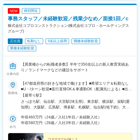
トウェイ駅、武蔵小杉駅、浜松町駅、北参道駅、早稲田駅(都電荒
川線)、立川駅、本八幡駅(都営線)、高島町駅、馬車道駅、鹿島田
締切間近
NEW
駅、川崎駅、本川越駅、永田町駅、虎ノ門駅、岩本町駅、内幸町
事務スタッフ／未経験歓迎／残業少なめ／面接1回／c
駅、新宿西口駅、赤坂見附駅、五反田駅、東新宿駅、東池袋駅、
九段下駅、泉岳寺駅、御成門駅、国立競技場駅、立川南駅、鬼越
株式会社コプロコンストラクション(株式会社コプロ・ホールディングス
駅、横浜駅、川越市駅
グループ)
正社員
転勤なし
5名以上採用
職種未経験歓迎
業種未経験歓迎
【異業種からの転職者多数】半年で350名以上の新人教育実績あ
り／ランドマークなどの建設をサポート
仕事内容
【47都道府県の好きな地域で働けます】■希望エリア＆転勤なし
■U・Iターン歓迎■直行直帰OK＆車通勤OK（配属先による）■出張
勤務地
のないワークスタイルも実現可能！【拠点所在地】■北海道…札幌
【最寄り駅】
支店■東北…仙台支店（宮城・青森・岩手・秋田・山形・福島）■
さっぽろ駅、仙台駅、大宮駅(埼玉県)、東京駅、横浜駅、栄駅(愛
関東…大宮支店（埼玉・栃木・群馬・茨城）、東京支店（東京・
知県)、大阪駅、広島駅、博多駅、札幌駅、仙台駅(地下鉄)、大手
千葉）、横浜支店（神奈川・山梨）■東海・北陸…名古屋支店（愛
町駅(東京都)、平沼橋駅、栄町駅(愛知県)、梅田駅(地下鉄)、的場
知・長野・岐阜・三重・滋賀・静岡・石川・富山・福井・新潟）■
年収460万円（24歳／入社1年目／未経験入社）
町駅、祇園駅(福岡県)、大通駅、あおば通駅、三越前駅、新高島
関西…大阪支店（大阪・京都・兵庫・奈良・和歌山）■中国・四
年収580万円（28歳／入社3年目／未経験入社）
駅、久屋大通駅、大阪梅田駅(阪急線)、猿猴橋町駅、櫛田神社前駅
給与
国…広島支店（広島・岡山・島根・鳥取・山口・香川・高知・愛
媛・徳島）■九州・沖縄…福岡支店（福岡・佐賀・長崎・熊本・大
分・宮崎・鹿児島・沖縄）※全国の各エリアに支店を展開していま
ワガママでもOK！？