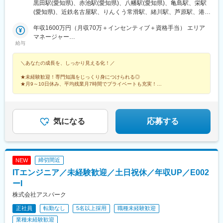
店（埼玉県） ＼積極募集中店舗／新宿東口店、有楽町マルイ店、
黒田駅(愛知県)、赤池駅(愛知県)、八幡駅(愛知県)、亀島駅、栄駅
(地下鉄)、高槻市駅、日本橋駅(大阪府)、梅田駅(地下鉄)、西梅田
渋谷ロフト店 他東京都内37店舗名古屋ゲートウォーク店、イオ
(愛知県)、近鉄名古屋駅、りんくう常滑駅、緒川駅、芦原駅、港区
駅、長崎駅前駅、虎ノ門駅、原宿駅、神泉駅、牛込神楽坂駅、銀
ンモール熱田店 他愛知県内17店舗ルクア大阪店、心斎橋店、な
役所駅、星ケ丘駅(愛知県)、鶴舞駅、久屋大通駅、熱田駅、名電山
座駅、上野駅、大森駅(東京都)、桜街道駅、西小山駅、赤羽岩淵
んばCITY店 他大阪府内15店舗＼エリアマネージャーが語る各エ
年収1600万円（月収70万＋インセンティブ＋資格手当） エリア
中駅、上前津駅、ひたち野うしく駅、水戸駅、東海駅、岡山駅、
駅、九品仏駅、高松駅(東京都)、台場駅、汐留駅、新宿御苑前駅、
リアの魅力／★20代の若いスタッフが中心で、年齢が近いため和
マネージャー
球場前駅(岡山県)、新加納駅、美濃青柳駅、土岐市駅、モレラ岐阜
新宿西口駅、岩本町駅、東京駅、新秋津駅、程久保駅、春日駅(東
給与
やかで活気のある雰囲気！仕事はもちろん、プライベートでも交
年収786万円（月収64万＋資格手当）スーパーバイザー／29歳／
駅、せきてらす前駅、宮崎駅、東寺駅、西院駅(阪急線)、通町筋
京都)、住吉駅(東京都)、立川駅、陽東３丁目駅、朝倉街道駅、通
流が盛んです！ （関東エリア）＜募集店舗一覧＞■東北秋田、福
社歴5年
駅、荒尾駅(熊本県)、健軍町駅、熊本駅、肥後大津駅、海浦駅、群
谷駅、天神駅、祇園駅(福岡県)、平和通駅、三宮・花時計前駅、久
＼あなたの成長を、しっかり見える化！／
島■関東東京、神奈川、千葉、埼玉、茨城、栃木■中部静岡、愛
馬総社駅、佐賀駅、虹ノ松原駅、浦和駅、さいたま新都心駅、大
寿川駅、神戸駅(兵庫県)、赤嶺駅、名鉄名古屋駅、矢場町駅、西川
知、岐阜、三重■北陸石川、富山、新潟■関西大阪、兵庫■中国・
宮駅(埼玉県)、浦和美園駅、南浦和駅、藤の牛島駅、小手指駅、所
緑道公園駅、九条駅(京都府)、熊本城・市役所前駅、二本木口駅、
★未経験歓迎！専門知識をじっくり身につけられる◎
四国岡山、島根■九州福岡、宮崎、長崎、佐賀、熊本、大分、鹿児
沢駅、志木駅、ふかや花園駅、西川口駅、越谷レイクタウン駅、
★月9～10日休み、平均残業月7時間でプライベートも充実！
追分駅(三重県)、都通駅、高島町駅、高津駅(神奈川県)、日吉町
島、沖縄サンエー宮古島シティ ／沖縄県宮古島市平良下里2511-1
★本部ポジション、店長候補や店長への早期キャリアアップも可能！
北戸田駅、戸田公園駅、新三郷駅、朝霞駅、武蔵藤沢駅、鶴瀬
駅、第一通り駅、京成津田沼駅、栄町駅(千葉県)、東海神駅、井野
サンエー宮古島シティ 1F
駅、上尾駅、飯能駅、泊駅(三重県)、南が丘駅、甲府駅、帖佐駅、
駅(千葉県)、大阪梅田駅(阪神線)、五島町駅、神谷町駅、表参道
鹿児島中央駅前駅、羽後本荘駅、亀田駅、伊勢原駅、新綱島駅、
駅、上野御徒町駅、奥沢駅、泉体育館駅、東京国際クルーズター
横浜駅、たまプラーザ駅、ゆめが丘駅、京急鶴見駅、鴨居駅、海
気になる
応募する
ミナル駅、内幸町駅、西武新宿駅、淡路町駅、二重橋前駅、水道
老名駅(相鉄・小田急)、大船駅、平塚駅、汐入駅、みなとみらい
橋駅、立川南駅、天神南駅、旦過駅、三宮駅(神戸新交通)、西元町
駅、青葉台駅、センター北駅、北茅ケ崎駅、本厚木駅、相武台前
駅
駅、武蔵溝ノ口駅、京急川崎駅、藤沢駅、静岡駅、浜松駅、舞阪
駅、自動車学校前駅、野町駅、野々市駅(ＩＲいしかわ鉄道線)、宇
締切間近
NEW
野気駅、森本駅、良川駅、小松駅、千葉ニュータウン中央駅、南
ITエンジニア／未経験歓迎／土日祝休／年収UP／E002
酒々井駅、新津田沼駅、成田駅、京成千葉駅、稲毛海岸駅、幕張
豊砂駅、南船橋駅、船橋駅、柏の葉キャンパス駅、逆井駅、南柏
ーI
駅、新浦安駅、地区センター駅、ちはら台駅、木更津駅、宇野辺
株式会社アスパーク
駅、りんくうタウン駅、なんば駅(南海線)、長原駅(大阪府)、高槻
正社員
転勤なし
5名以上採用
職種未経験歓迎
駅、忍ケ丘駅、大日駅、河内天美駅、大阪難波駅、近鉄日本橋
駅、大阪梅田駅(阪急線)、大阪駅、近鉄八尾駅、和泉中央駅、滝尾
業種未経験歓迎