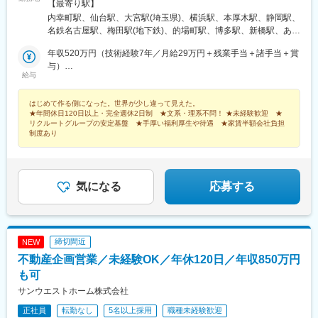
エリア／青森・岩手・宮城・秋田・山形・福島 ■関東エリア／東
【最寄り駅】
岡県)、五条駅(京都市営)、虎ノ門駅、戸田公園駅、戸田駅(埼玉
京・埼玉・神奈川・千葉・茨城・栃木・群馬 ■北信越エリア／長
内幸町駅、仙台駅、大宮駅(埼玉県)、横浜駅、本厚木駅、静岡駅、
県)、元町・中華街駅、元町駅(兵庫県)、県庁通り駅、研究学園
野・山梨・福井 ■東海エリア／静岡・愛知・三重・岐阜 ■関西エリ
名鉄名古屋駅、梅田駅(地下鉄)、的場町駅、博多駅、新橋駅、あお
駅、熊谷駅、空港第２ビル駅(鉄道)、苦竹駅、九段下駅、銀座駅、
ア／大阪・京都・奈良・兵庫・滋賀 ■中国・四国エリア／広島・
ば通駅、神奈川駅、新静岡駅、近鉄名古屋駅、大阪梅田駅(阪神
金沢駅、金山駅(愛知県)、北１３条東駅、錦糸町駅、狭山市駅、橋
岡山・山口・香川 ■九州エリア／福岡・長崎・熊本・佐賀・大
年収520万円（技術経験7年／月給29万円＋残業手当＋諸手当＋賞
線)、稲荷町駅(広島県)、虎ノ門駅、仙台駅(地下鉄)、反町駅、日吉
本駅(神奈川県)、京成八幡駅、京成津田沼駅、京成千葉駅、京急川
分・宮崎・鹿児島 ※転勤の可能性あり※受動喫煙対策：原則あり
与）
町駅、名古屋駅、大阪梅田駅(阪急線)、猿猴橋町駅
崎駅、宮城野原駅、京成成田駅、宮原駅、久喜駅、久屋大通駅、
給与
（勤務先に従う）
年収420万円（技術経験3年／月給24万円＋残業手当＋諸手当＋賞
祇園駅(福岡県)、岩本町駅、岩塚駅、丸の内駅(愛知県)、関内駅、
与）
刈谷駅、茅場町駅、茅ケ崎駅、貝塚駅(福岡県)、海老名駅(相模
はじめて作る側になった。世界が少し違って見えた。
線)、海浜幕張駅、花畑町駅、卸町駅(宮城県)、岡山駅、横川駅(広
★年間休日120日以上・完全週休2日制 ★文系・理系不問！ ★未経験歓迎 ★
島県)、越谷レイクタウン駅、永田町駅、栄駅(岡山県)、浦和駅、
リクルートグループの安定基盤 ★手厚い福利厚生や待遇 ★家賃半額会社負担
制度あり
浦安駅(千葉県)、稲毛駅、稲荷町駅(東京都)、伊丹駅(阪急線)、愛
甲石田駅、阿波座駅、みなとみらい駅、ひたち野うしく駅、なん
ば駅(地下鉄)、つくば駅、ささしまライブ駅、さいたま新都心駅、
ＹＲＰ野比駅、浜松駅、新宿駅(東京メトロ)、新高島駅、大須観音
気になる
応募する
駅、大阪梅田駅(阪急線)、三宮駅(神戸新交通)、麻布十番駅、西鉄
平尾駅、越中島駅、九州鉄道記念館駅、山陽明石駅、近鉄名古屋
駅、新豊田駅、新豊橋駅、銀座一丁目駅、大開駅、大門駅(東京
都)、代官山駅、山陽姫路駅、渡辺橋駅、水道橋駅、東比恵駅、西
４丁目駅、大阪天満宮駅、石上駅、末広町駅(東京都)、大阪梅田駅
締切間近
NEW
(阪神線)、二重橋前駅、三田駅(東京都)、扇町駅(大阪府)、新中野
不動産企画営業／未経験OK／年休120日／年収850万円
駅、櫛田神社前駅、古市駅(広島県)、神保町駅、東池袋駅、中央区
も可
役所前駅、平和島駅、東門前駅、大崎広小路駅、京橋駅(大阪府)、
四条大宮駅、両国駅、倉敷市駅、京成船橋駅、馬喰町駅、八丁畷
サンウエストホーム株式会社
駅、本川越駅、千里中央駅(大阪モノレール)、外苑前駅、都庁前
正社員
転勤なし
5名以上採用
職種未経験歓迎
駅、さくら夙川駅、狸小路駅、熊本城・市役所前駅、新日本橋