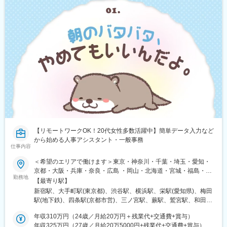
【リモートワークOK！20代女性多数活躍中】簡単データ入力など
から始める人事アシスタント・一般事務
仕事内容
＜希望のエリアで働けます＞東京・神奈川・千葉・埼玉・愛知・
京都・大阪・兵庫・奈良・広島 ・岡山・北海道・宮城・福島・新
勤務地
潟・茨城・栃木・群馬・石川・富山・長野・静岡・岐阜・三重・
【最寄り駅】
滋賀・香川・愛媛・山口・福岡・熊本・長崎・鹿児島◆転居を伴
新宿駅、大手町駅(東京都)、渋谷駅、横浜駅、栄駅(愛知県)、梅田
う転勤なし◆配属先は通える範囲で希望を考慮して決定◆駅チカ
駅(地下鉄)、四条駅(京都市営)、三ノ宮駅、蕨駅、鷲宮駅、和田岬
など通勤に便利なエリア多数◆キレイ＆おしゃれオフィス多数◆
駅、六本木一丁目駅、六丁の目駅、両国駅(都営線)、溜池山王駅、
リモートワーク導入企業も◆20代の女性を中心に活躍中＜配属先
年収310万円（24歳／月給20万円＋残業代+交通費+賞与）
流山おおたかの森駅、淀屋橋駅、与野駅、有楽町駅、薬院大通
例＞カネボウ化粧品、KDDI、一休、リクルートグループ、
年収325万円（27歳／月給20万5000円+残業代+交通費+賞与）