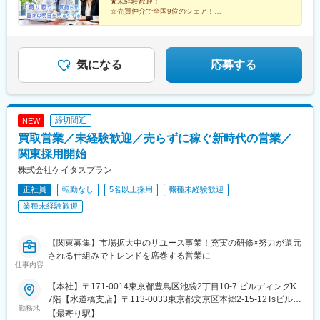
ク駅、守口駅、千里中央駅(大阪モノレール)、宮之阪駅、高槻市
★未経験歓迎！
店／船橋市本町松戸店／松戸市本町【愛知県】株式会社東宝ハウ
新高島駅、高津駅(神奈川県)、大曽根駅、栄町駅(愛知県)
☆売買仲介で全国9位のシェア！
駅、神戸三宮駅(阪急・神戸高速)、山陽姫路駅、明石駅、新在家
ス名古屋城東／名古屋市東区矢田株式会社東宝ハウス名古屋中央
★月400件以上のお問い合わせがあるから完全反響型◎
駅、岡本駅(兵庫県)、川西池田駅、祇園四条駅、山科駅、天王寺駅
☆完全週休2日制＆年間休日115日
／名古屋市中区栄【大阪府】東宝ハウス江坂／大阪府吹田市広芝
前駅、四ツ橋駅、大阪梅田駅(阪神線)、八丁堀駅(広島県)、旭橋
★年収1000万円の社員が約半数！
町※各社へ出向となります。
駅、栄町駅(千葉県)、宝町駅(東京都)、東京駅、茅場町駅、内幸町
気になる
応募する
駅、六本木一丁目駅、九品仏駅、都電雑司ケ谷駅、立川南駅、府
中本町駅、有明テニスの森駅、町屋駅(京成線)、御徒町駅、志茂
駅、高島町駅、馬車道駅、高津駅(神奈川県)、名古屋駅、久屋大通
駅、駅前駅、淀屋橋駅、大阪城北詰駅、旧居留地・大丸前駅、人
丸前駅、三宮駅(神戸新交通)、六甲駅、烏丸駅、四宮駅、大阪駅、
締切間近
NEW
阿倍野駅(地下鉄)、銀山町駅、美栄橋駅
買取営業／未経験歓迎／売らずに稼ぐ新時代の営業／
関東採用開始
株式会社ケイタスプラン
正社員
転勤なし
5名以上採用
職種未経験歓迎
業種未経験歓迎
【関東募集】市場拡大中のリユース事業！充実の研修×努力が還元
される仕組みでトレンドを席巻する営業に
仕事内容
【本社】〒171-0014東京都豊島区池袋2丁目10-7 ビルディングK
7階【水道橋支店】〒113-0033東京都文京区本郷2-15-12Tsビル
勤務地
【宇都宮支店】〒321-0953栃木県宇都宮市東宿郷5丁目1-16 ルー
【最寄り駅】