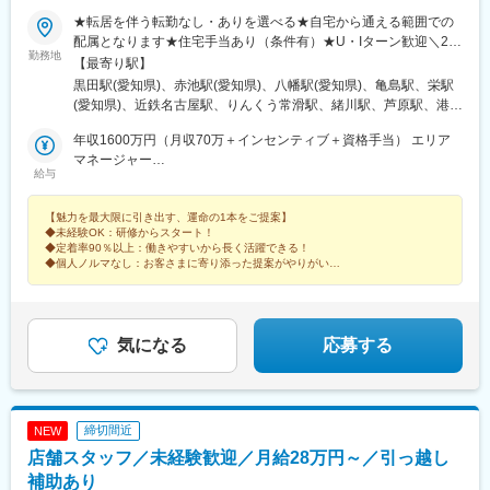
★転居を伴う転勤なし・ありを選べる★自宅から通える範囲での
配属となります★住宅手当あり（条件有）★U・Iターン歓迎＼26
勤務地
年下期オープン！／イオンモール伊達店（福島県）西武飯能ぺぺ
【最寄り駅】
店（埼玉県） ＼積極募集中店舗／新宿東口店、有楽町マルイ店、
黒田駅(愛知県)、赤池駅(愛知県)、八幡駅(愛知県)、亀島駅、栄駅
渋谷ロフト店 他東京都内37店舗名古屋ゲートウォーク店、イオ
(愛知県)、近鉄名古屋駅、りんくう常滑駅、緒川駅、芦原駅、港区
ンモール熱田店 他愛知県内17店舗ルクア大阪店、心斎橋店、な
役所駅、星ケ丘駅(愛知県)、鶴舞駅、久屋大通駅、熱田駅、名電山
んばCITY店 他大阪府内15店舗＼エリアマネージャーが語る各エ
年収1600万円（月収70万＋インセンティブ＋資格手当） エリア
中駅、上前津駅、ひたち野うしく駅、水戸駅、東海駅、岡山駅、
リアの魅力／★20代の若いスタッフが中心で、年齢が近いため和
マネージャー
球場前駅(岡山県)、新加納駅、美濃青柳駅、土岐市駅、モレラ岐阜
給与
やかで活気のある雰囲気！仕事はもちろん、プライベートでも交
年収786万円（月収64万＋資格手当）スーパーバイザー／29歳／
駅、せきてらす前駅、宮崎駅、東寺駅、西院駅(阪急線)、通町筋
流が盛んです！ （関東エリア）＜募集店舗一覧＞■東北秋田、福
社歴5年
駅、荒尾駅(熊本県)、健軍町駅、熊本駅、肥後大津駅、海浦駅、群
【魅力を最大限に引き出す、運命の1本をご提案】
島■関東東京、神奈川、千葉、埼玉、茨城、栃木■中部静岡、愛
馬総社駅、佐賀駅、虹ノ松原駅、浦和駅、さいたま新都心駅、大
◆未経験OK：研修からスタート！
知、岐阜、三重■北陸石川、富山、新潟■関西大阪、兵庫■中国・
宮駅(埼玉県)、浦和美園駅、南浦和駅、藤の牛島駅、小手指駅、所
◆定着率90％以上：働きやすいから長く活躍できる！
四国岡山、島根■九州福岡、宮崎、長崎、佐賀、熊本、大分、鹿児
沢駅、志木駅、ふかや花園駅、西川口駅、越谷レイクタウン駅、
◆個人ノルマなし：お客さまに寄り添った提案がやりがいに
島、沖縄サンエー宮古島シティ ／沖縄県宮古島市平良下里2511-1
◆月9～10日休み：残業も少なめでプライベート充実！
北戸田駅、戸田公園駅、新三郷駅、朝霞駅、武蔵藤沢駅、鶴瀬
サンエー宮古島シティ 1F
駅、上尾駅、飯能駅、泊駅(三重県)、南が丘駅、甲府駅、帖佐駅、
鹿児島中央駅前駅、羽後本荘駅、亀田駅、伊勢原駅、新綱島駅、
横浜駅、たまプラーザ駅、ゆめが丘駅、京急鶴見駅、鴨居駅、海
気になる
応募する
老名駅(相鉄・小田急)、大船駅、平塚駅、汐入駅、みなとみらい
駅、青葉台駅、センター北駅、北茅ケ崎駅、本厚木駅、相武台前
駅、武蔵溝ノ口駅、京急川崎駅、藤沢駅、静岡駅、浜松駅、舞阪
駅、自動車学校前駅、野町駅、野々市駅(ＩＲいしかわ鉄道線)、宇
締切間近
NEW
野気駅、森本駅、良川駅、小松駅、千葉ニュータウン中央駅、南
店舗スタッフ／未経験歓迎／月給28万円～／引っ越し
酒々井駅、新津田沼駅、成田駅、京成千葉駅、稲毛海岸駅、幕張
豊砂駅、南船橋駅、船橋駅、柏の葉キャンパス駅、逆井駅、南柏
補助あり