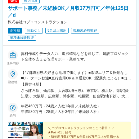
締切間近
NEW
都)、田崎橋駅、天満橋駅、天満駅、天神橋筋六丁目駅、天神駅、
サポート事務／未経験OK／月収37万円可／年休125日
鶴見駅、鶴間駅、通町筋駅、追浜駅、長堀橋駅、長田駅(大阪府)、
長岡京駅、朝霞駅、中野坂上駅、中野栄駅、中電前駅、中津駅(地
／d
下鉄)、中洲川端駅、中筋駅、竹田駅(京都府)、竹橋駅、池袋駅、
株式会社コプロコンストラクション
旦過駅、谷町四丁目駅、西１１丁目駅、大曽根駅、大森駅(東京
正社員
転勤なし
5名以上採用
職種未経験歓迎
都)、大師橋駅、大崎駅、大阪ビジネスパーク駅、大阪駅、大濠公
園駅、大宮駅(埼玉県)、大宮駅(京都府)、袋町駅、袋井駅、多賀城
業種未経験歓迎
駅、蔵前駅、草津駅(滋賀県)、草加駅、総社駅、倉敷駅、蘇我駅、
善行駅、船橋競馬場駅、船橋駅、浅草橋駅、泉中央駅、川崎駅、
川口駅、川越駅、千里中央駅(北大阪急行)、千葉みなと駅、仙台
資料作成やデータ入力、進捗確認などを通じて、建設プロジェク
駅、赤坂駅(福岡県)、赤坂駅(東京都)、静岡駅、青葉通一番町駅、
ト全体を支える管理サポート業務です。
仕事内容
青山一丁目駅、西明石駅、西梅田駅、西二見駅、西鉄福岡駅、西
中島南方駅、西大宮駅、西新町駅、西新宿駅、西小倉駅、西宮
【47都道府県の好きな地域で働けます】■希望エリア＆転勤なし
駅、西浦和駅、桑園駅、バスセンター前駅、すすきの駅、生麦
■U・Iターン歓迎■直行直帰OK＆車通勤OK（配属先による）■出張
駅、星川駅、成田駅、水道町駅、水天宮前駅、陣原駅、人形町
勤務地
のないワークスタイルも実現可能！【拠点所在地】■北海道…札幌
【最寄り駅】
駅、辛島町駅、秦野駅、神立駅、神田駅(東京都)、新百合ケ丘駅、
支店■東北…仙台支店（宮城・青森・岩手・秋田・山形・福島）■
さっぽろ駅、仙台駅、大宮駅(埼玉県)、東京駅、横浜駅、栄駅(愛
新長田駅、新大阪駅、新川崎駅、さっぽろ駅、北３４条駅、新静
関東…大宮営業所（埼玉・栃木・群馬・茨城）、東京支店（東
知県)、大阪駅、広島駅、博多駅、札幌駅、仙台駅(地下鉄)、大手
岡駅、新杉田駅、新宿御苑前駅、海芝浦駅、新子安駅、新橋駅、
京・千葉）、横浜営業所（神奈川・山梨）■東海・北陸…名古屋支
町駅(東京都)、平沼橋駅、栄町駅(愛知県)、梅田駅(地下鉄)、的場
新潟駅、新横浜駅、新栄町駅(愛知県)、新浦安駅、心斎橋駅、飾磨
店（愛知・長野・岐阜・三重・滋賀・静岡・石川・富山・福井・
年収460万円（24歳／入社1年目／未経験入社）
町駅、祇園駅(福岡県)、大通駅、あおば通駅、三越前駅、新高島
駅、上野駅、上道駅(岡山県)、上鳥羽口駅、上小田井駅、上溝駅、
新潟）■関西…大阪支店（大阪・京都・兵庫・奈良・和歌山）■中
年収580万円（28歳／入社3年目／未経験入社）
駅、久屋大通駅、大阪梅田駅(阪急線)、猿猴橋町駅、櫛田神社前駅
湘南台駅、沼津駅、小牧口駅、小伝馬町駅、小倉駅(福岡県)、小川
給与
国・四国…広島支店（広島・岡山・島根・鳥取・山口・香川・高
町駅(東京都)、勝どき駅、女学院前駅、初台駅、初石駅、秋葉原
知・愛媛・徳島）■九州・沖縄…福岡支店（福岡・佐賀・長崎・熊
駅、芝公園駅、汐留駅、市川駅、市ケ谷駅、四ツ谷駅、三郷駅(埼
本・大分・宮崎・鹿児島・沖縄）※全国の各エリアに支店を展開し
＼ コプロコンストラクションのここに着目！ ／
玉県)、三河安城駅、三越前駅、元町駅(北海道)、桜木町駅、桜ノ
★Point01：給与
ています。
宮駅、堺筋本町駅、今池駅(愛知県)、今羽駅、麹町駅、鴻巣駅、高
・初年度月収37万円＆年収450万円以上が目指せる