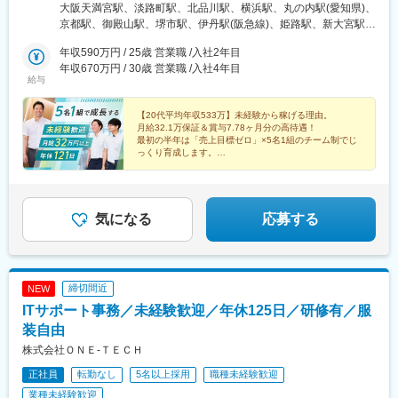
始めたい」そんな想いを、当社は全力でカタチにします！《勤務
大阪天満宮駅、淡路町駅、北品川駅、横浜駅、丸の内駅(愛知県)、
地一覧》■大阪本社営業部最寄り駅：大阪天満宮駅 徒歩4分/南森町
京都駅、御殿山駅、堺市駅、伊丹駅(阪急線)、姫路駅、新大宮駅、
駅 徒歩6分■東京支店最寄り駅：秋葉原駅 徒歩5分/淡路町駅・小川
田町駅(岡山県)、猿猴橋町駅、博多駅、南森町駅、小川町駅(東京
町駅 徒歩3分■城南支店最寄り駅：品川駅 徒歩12分/北品川駅 徒歩
年収590万円 / 25歳 営業職 /入社2年目
都)、品川駅、平沼橋駅、伏見駅(愛知県)、浅香駅、山陽姫路駅、
5分■横浜営業所最寄り駅：横浜駅 徒歩8分■名古屋支店最寄り駅：
年収670万円 / 30歳 営業職 /入社4年目
新西大寺町筋駅、的場町駅、櫛田神社前駅、天満橋駅、新御茶ノ
給与
丸の内駅 徒歩1分■京滋営業所最寄り駅：京都駅 徒歩8分/七条駅
水駅、新馬場駅、国際センター駅、岡山駅前駅、広島駅
徒歩15分■東営業所最寄り駅：御殿山駅 徒歩5分■南営業所最寄り
駅：堺市駅 徒歩3分■北営業所最寄り駅：伊丹駅 徒歩2分■姫路営
【20代平均年収533万】未経験から稼げる理由。
月給32.1万保証＆賞与7.78ヶ月分の高待遇！
業所最寄り駅：姫路駅 徒歩2分■奈良営業所最寄り駅：新大宮駅 徒
最初の半年は「売上目標ゼロ」×5名1組のチーム制でじ
歩5分■岡山営業所最寄り駅：岡山駅 徒歩8分■九州支店最寄り駅：
っくり育成します。
博多駅 徒歩5分
社員の持ち家率61％＆既婚率72％！
将来の安心も、高収入も諦めない働き方を。
気になる
応募する
締切間近
NEW
ITサポート事務／未経験歓迎／年休125日／研修有／服
装自由
株式会社ＯＮＥ‐ＴＥＣＨ
正社員
転勤なし
5名以上採用
職種未経験歓迎
業種未経験歓迎