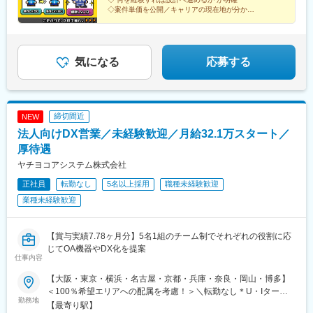
ライアント先にて勤務していただきます※出社頻度は案件要件と希
◇案件単価を公開／キャリアの現在地が分かる
望を踏まえて決定※現在、フルリモート枠の採用予定はありません
◇上位エンジニアと2名以上で参画
◇残業月平均8時間／年休124日以上
※受動喫煙防止対策：オフィス内禁煙
気になる
応募する
締切間近
NEW
法人向けDX営業／未経験歓迎／月給32.1万スタート／
厚待遇
ヤチヨコアシステム株式会社
正社員
転勤なし
5名以上採用
職種未経験歓迎
業種未経験歓迎
【賞与実績7.78ヶ月分】5名1組のチーム制でそれぞれの役割に応
じてOA機器やDX化を提案
仕事内容
【大阪・東京・横浜・名古屋・京都・兵庫・奈良・岡山・博多】
＜100％希望エリアへの配属を考慮！＞＼転勤なし＊U・Iターン
勤務地
歓迎／「希望した勤務地で長く働きたい」「憧れの街で新生活を
【最寄り駅】