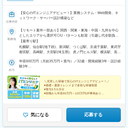
駅、大分駅、長崎駅(長崎県)、大塔駅、大村駅(長崎県)、出雲市
駅、高浜駅(島根県)、松江駅、辰巳駅、虎ノ門ヒルズ駅、国分寺
駅、明治神宮前駅、渋谷駅、飯田橋駅、有楽町駅、京成上野駅、
【安心のITエンジニアデビュー！】業務システム・Web開発、ネ
大森海岸駅、銀座一丁目駅、市場前駅、玉川上水駅、武蔵小山
ットワーク・サーバー設計構築など
仕事内容
駅、赤羽駅、自由が丘駅、学芸大学駅、立飛駅、大泉学園駅、南
砂町駅、東京テレポート駅、新橋駅、新宿三丁目駅、新宿駅(東京
【リモート案件一部あり】関西・関東・東海・中国・九州を中心
メトロ)、秋葉原駅、大手町駅(東京都)、秋津駅、高幡不動駅、豊
としたエリアから選択可◎U・Iターンも歓迎（引越し代全額負担
田駅、吉祥寺駅、後楽園駅、池袋駅、錦糸町駅、立川北駅、北千
勤務地
など制度も完備！）◎プロジェクトにより、一部完全在宅／フル
【最寄り駅】
住駅、佐野市駅、氏家駅、宇都宮大学陽東キャンパス駅、江曽島
リモート業務もあります。■関西エリア（大阪、京都、兵庫、奈
札幌駅、仙台駅(地下鉄)、新潟駅、つくば駅、京成千葉駅、東武宇
駅、石動駅、西鉄久留米駅、大保駅、天拝山駅、東中間駅、唐人
良、和歌山、滋賀）■関東エリア（東京、神奈川、千葉、埼玉、栃
都宮駅、高崎駅、大宮駅(埼玉県)、虎ノ門ヒルズ駅、横浜駅、長野
町駅、西鉄福岡駅、竹下駅、福間駅、折尾駅、スペースワールド
木、つくばなど）■東海エリア（愛知、三重、岐阜、静岡）■中国
駅、静岡駅、浜松駅、名古屋駅、北鉄金沢駅、大阪梅田駅(阪急
駅、大牟田駅、大橋駅(福岡県)、博多駅、戸畑駅、小倉駅(福岡
エリア（広島、岡山、松山など）■九州エリア（福岡、熊本など）
年収600万円（月給35万円＋賞与）／32歳・開発経験3年・設計経
線)、インテック本社前駅、烏丸駅、三宮駅(神戸新交通)、山陽姫
県)、郡山駅(福島県)、伊達駅、別府駅(兵庫県)、西神中央駅、神戸
のプロジェクト先◎転居を伴う転勤は、基本的には本人が希望す
験3年
路駅、岡山駅、八丁堀駅(広島県)、高松駅(香川県)、天神駅、花畑
三宮駅(阪神)、甲子園駅、仁川駅、学園都市駅、ハーバーランド
給与
る場合以外ありません。※受動喫煙防止対策：オフィス内全面禁煙
年収880万円（月給52万円＋賞与）／48歳・開発経験5年・設計
町駅、中埠頭駅、湊川公園駅、西神中央駅、荒本駅、布施駅、妹
駅、道場南口駅、飾磨駅、浦添前田駅、てだこ浦西駅、小禄駅、
PM経験10年
尾駅、水島駅、通津駅、福山駅、岩国駅、可部駅、横川駅(広島
古島駅、おもろまち駅、木曽川駅、栄生駅、栄町駅(愛知県)、名古
＼充実した研修で安心のITエンジニアデビュー！／
県)、東広島駅、山西駅、本町六丁目駅、金川駅、東野駅(京都
屋駅、東海通駅、西高蔵駅、大須観音駅、岡山駅前駅、京都駅、
#基礎～最新トレンドまで多彩な研修制度
府)、東山・おかでんミュージアム駅、衣山駅、山麓駅(皿倉山)、
水道町駅、熊本駅前駅、東飯能駅、南四日市駅、鹿児島中央駅、
#賞与3.5カ月分
堺筋本町駅、鷹野橋駅、堺駅、比治山下駅、広域公園前駅、横川
#前職から年収60万円～120万円UP事例あり
綱島駅、新高島駅、下飯田駅、馬車道駅、海老名駅(相模線)、横須
#エンジニア考案の多角的で明確な評価制度
一丁目駅、錦糸町駅、検見川浜駅、本町駅、津守駅、中野東駅、
賀駅、茅ケ崎駅、溝の口駅、川崎駅、石上駅、新静岡駅、新浜松
#経験を積める上流工程・リモート案件も豊富
中津駅(大阪府・阪急線)、今出川駅、五条駅(京都市営)、桜島駅、
駅、津田沼駅、千葉駅、京成船橋駅、公園駅、茨木駅、なんば駅
六本木駅、伊予大洲駅、福駅、芦原橋駅、桃山駅、野田阪神駅、
(地下鉄)、高槻市駅、日本橋駅(大阪府)、梅田駅(地下鉄)、西梅田
東比恵駅、渡辺橋駅、淀屋橋駅、鶴崎駅、西小倉駅、二島駅、今
気になる
応募する
駅、長崎駅前駅、虎ノ門駅、原宿駅、神泉駅、牛込神楽坂駅、銀
池駅(福岡県)、上鳥羽口駅、竹下駅、小森江駅、甘木駅(西鉄線)、
座駅、上野駅、大森駅(東京都)、桜街道駅、西小山駅、赤羽岩淵
広畑駅、住ノ江駅、江波駅、八本松駅、矢場町駅、大船駅、新羽
駅、九品仏駅、高松駅(東京都)、台場駅、汐留駅、新宿御苑前駅、