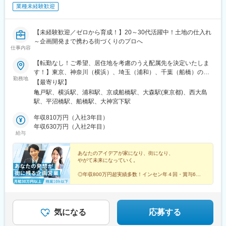
業種未経験歓迎
駅、西代駅、鹿島田駅、札幌駅、新宿三丁目駅、新芝浦駅、京急
新子安駅、車道駅、四ツ橋駅、くいな橋駅、小田井駅、馬喰横山
駅、淡路町駅、縮景園前駅、参宮橋駅、赤羽橋駅、千種駅、西早
【未経験歓迎／ゼロから育成！】20～30代活躍中！土地の仕入れ
稲田駅、猿猴橋町駅、桂川駅(京都府)、北四番丁駅、新御茶ノ水
～企画開発まで携わる街づくりのプロへ
駅、旧居留地・大丸前駅、城下駅(岡山県)、七ツ屋駅、北１２条
仕事内容
駅、亀戸駅、本八幡駅(都営線)、新津田沼駅、千葉駅、北茅ケ崎
駅、岡山駅前駅、横川一丁目駅、赤坂見附駅、京成稲毛駅、西長
【転勤なし！ご希望、居住地を考慮のうえ配属先を決定いたしま
堀駅、大阪難波駅、米野駅、新浜松駅、高島町駅、三宮駅(神戸市
す！】東京、神奈川（横浜）、埼玉（浦和）、千葉（船橋）の拠
勤務地
営)、なにわ橋駅、渡辺通駅、駅前駅、東日本橋駅、中之島駅、京
点いずれかに、希望を考慮し配属します。◆本社東京都江東区亀
【最寄り駅】
橋駅(東京都)、立町駅、馬車道駅、霞ケ関駅(東京都)、本郷三丁目
戸1丁目39番5号 サンウエストホームビル6階＜アクセス＞JR東日
亀戸駅、横浜駅、浦和駅、京成船橋駅、大森駅(東京都)、西大島
駅、白金高輪駅、中崎町駅、天神南駅、近鉄日本橋駅、市役所前
本「亀戸駅」より徒歩3分◆横浜店神奈川県横浜市西区北幸2丁目
駅、平沼橋駅、船橋駅、大神宮下駅
駅(広島県)、香春口三萩野駅、大森海岸駅、五反田駅、大阪城公園
6番26号 HI横浜ビル3階＜アクセス＞各線「横浜駅」より徒歩5分
駅、東海神駅、川越市駅、日吉町駅、あおば通駅、信濃町駅、新
◆浦和店埼玉県さいたま市浦和区岸町7丁目5番4号 SRKビル2階＜
年収810万円（入社3年目）
宿西口駅、香櫨園駅、資生館小学校前駅、西辛島町駅、四谷三丁
アクセス＞JR東日本「浦和駅」より徒歩8分◆船橋店千葉県船橋
年収630万円（入社2年目）
給与
目駅、京成上野駅、家庭裁判所前駅、築地市場駅、曙橋駅、日ノ
市湊町2丁目2番20号 アソルティ船橋402＜アクセス＞京成電鉄
出町駅、下落合駅、東向日駅、千代県庁口駅、石川町駅、県庁前
「京成船橋駅」より徒歩8分◆大森店東京都大田区山王3丁目27番
駅(兵庫県)、郵便局前駅、東区役所前駅、鬼越駅、新千葉駅、伊勢
6号 大森ラルタビル9階＜アクセス＞JR東日本「大森駅」より徒歩
あなたのアイデアが家になり、街になり、
やがて未来になっていく。
佐木長者町駅、西川緑道公園駅、国会議事堂前駅、西大橋駅、な
8分※受動喫煙対策：敷地内全面禁煙
んば駅(南海線)、第一通り駅
◎年収800万円超実績多数！インセン年４回・賞与6カ
月
◎丁寧な研修で1年かけてじっくり育成
◎売るのではなく「企画」する不動産営業
◎残業月10h・年間休日120日・完全週休2日
気になる
応募する