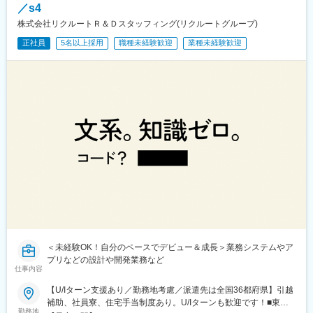
長岡京駅、朝霞駅、中野坂上駅、中野栄駅、中電前駅、中津駅(地
／s4
下鉄)、中洲川端駅、中筋駅、竹田駅(京都府)、竹橋駅、池袋駅、
株式会社リクルートＲ＆Ｄスタッフィング(リクルートグループ)
旦過駅、谷町四丁目駅、西１１丁目駅、大曽根駅、大森駅(東京
正社員
5名以上採用
職種未経験歓迎
業種未経験歓迎
都)、大師橋駅、大崎駅、大阪ビジネスパーク駅、大阪駅、大濠公
園駅、大宮駅(埼玉県)、大宮駅(京都府)、袋町駅、袋井駅、多賀城
駅、蔵前駅、草津駅(滋賀県)、草加駅、総社駅、倉敷駅、蘇我駅、
善行駅、船橋競馬場駅、船橋駅、浅草橋駅、泉中央駅、川崎駅、
川口駅、川越駅、千里中央駅(北大阪急行)、千葉みなと駅、仙台
駅、赤坂駅(福岡県)、赤坂駅(東京都)、静岡駅、青葉通一番町駅、
青山一丁目駅、西明石駅、西梅田駅、西二見駅、西鉄福岡駅、西
中島南方駅、西大宮駅、西新町駅、西新宿駅、西小倉駅、西宮
駅、西浦和駅、桑園駅、バスセンター前駅、すすきの駅、生麦
駅、星川駅、成田駅、水道町駅、水天宮前駅、陣原駅、人形町
駅、辛島町駅、秦野駅、神立駅、神田駅(東京都)、新百合ケ丘駅、
新長田駅、新大阪駅、新川崎駅、さっぽろ駅、北３４条駅、新静
岡駅、新杉田駅、新宿御苑前駅、海芝浦駅、新子安駅、新橋駅、
新潟駅、新横浜駅、新栄町駅(愛知県)、新浦安駅、心斎橋駅、飾磨
駅、上野駅、上道駅(岡山県)、上鳥羽口駅、上小田井駅、上溝駅、
湘南台駅、沼津駅、小牧口駅、小伝馬町駅、小倉駅(福岡県)、小川
町駅(東京都)、勝どき駅、女学院前駅、初台駅、初石駅、秋葉原
＜未経験OK！自分のペースでデビュー＆成長＞業務システムやア
駅、芝公園駅、汐留駅、市川駅、市ケ谷駅、四ツ谷駅、三郷駅(埼
プリなどの設計や開発業務など
仕事内容
玉県)、三河安城駅、三越前駅、元町駅(北海道)、桜木町駅、桜ノ
宮駅、堺筋本町駅、今池駅(愛知県)、今羽駅、麹町駅、鴻巣駅、高
【U/Iターン支援あり／勤務地考慮／派遣先は全国36都府県】引越
田馬場駅、荒本駅、荒川沖駅、江坂駅、広島駅、広瀬通駅、向日
補助、社員寮、住宅手当制度あり。U/Iターンも歓迎です！■東北
町駅、南郷１８丁目駅、勾当台公園駅、御茶ノ水駅、呉服町駅(福
勤務地