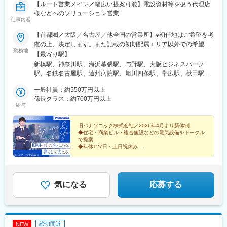
【ルート営業メイン／幅広い提案可能】電設資材等を扱う代理店
様などへのソリューション営業
仕事内容
【首都圏／大阪／名古屋／他全国の営業所】※初任地はご希望を考
慮の上、決定します。また記載の初期配属エリア以外での希望が
勤務地
ございましたらご相談ください。＜首都圏＞■東京都（港区）■神
【最寄り駅】
奈川県（横浜市）■千葉県（千葉市）■埼玉県（さいたま市）＜関
新橋駅、神奈川駅、海浜幕張駅、与野駅、大阪ビジネスパーク
西＞■大阪府（大阪市）＜東海＞■愛知県（名古屋市）■静岡県
駅、名鉄名古屋駅、遠州病院駅、旭川四条駅、帯広駅、秋田駅、
（浜松市）＜北海道・東北＞■北海道（旭川市・帯広市）■秋田県
厨川駅、広瀬通駅、高崎問屋町駅、渚駅(長野県)、汐留駅、横浜
（秋田市）■岩手県（盛岡市）■宮城県（仙台市）＜関東＞■群馬
一般社員：約550万円以上
駅、北与野駅、大阪城北詰駅、ささしまライブ駅、第一通り駅、
県（高崎市）＜中部＞■長野県（松本市） 他※初期配属予定地※
係長クラス：約700万円以上
勾当台公園駅、西松本駅、築地市場駅、新高島駅、さいたま新都
給与
将来的に全国転勤あり
心駅、京橋駅(大阪府)、新浜松駅、青葉通一番町駅、松本駅
旧パナソニック株式会社／2026年4月より新体制
◆住宅・商業ビル・複合施設などの電気設備をトータル
で提案
◆年休127日・土日祝休み
◆年収例550万円以上（一般社員）
◆国内屈指の安定企業
電気設備を通じて、理想の空間を形に。
気になる
応募する
締切間近
NEW