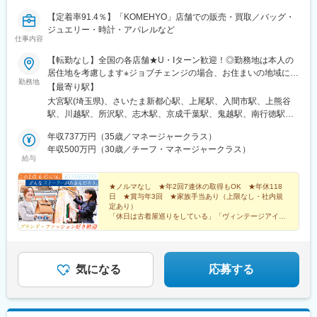
倉駅(福岡県)、慶徳校前駅、上熊谷駅、西千葉駅、幕張駅、成田
駅、大神宮下駅、勝田台駅、本八幡駅(都営線)、みなとみらい駅、
【定着率91.4％】「KOMEHYO」店舗での販売・買取／バッグ・
川崎駅、築地駅、小伝馬町駅、御徒町駅、荒川二丁目駅、御茶ノ
ジュエリー・時計・アパレルなど
仕事内容
水駅、飯田橋駅、要町駅、豊島園駅(都営線)、王子駅前駅、赤羽
駅、都電雑司ケ谷駅、代官山駅、田町駅(東京都)、御嶽山駅、蒲田
【転勤なし】全国の各店舗★U・Iターン歓迎！◎勤務地は本人の
駅、大崎駅、溜池山王駅、立川駅、府中競馬正門前駅、八王子
居住地を考慮します※ジョブチェンジの場合、お住まいの地域によ
駅、京王多摩センター駅、東福生駅、京成関屋駅、あおば通駅、
勤務地
っては職種が限られる場合がございます＜大型店＞■関東エリア／
【最寄り駅】
岩村田駅、東静岡駅、第一通り駅、岩塚駅、志賀本通駅、東別院
東京■中部エリア／愛知■関西エリア／大阪＜買取専門店＞■関東
大宮駅(埼玉県)、さいたま新都心駅、上尾駅、入間市駅、上熊谷
駅、栄町駅(愛知県)、半田駅、名古屋駅、駅前駅、名鉄一宮駅、小
エリア／埼玉、千葉、東京、神奈川■中部エリア／岐阜、愛知、三
駅、川越駅、所沢駅、志木駅、京成千葉駅、鬼越駅、南行徳駅、
牧口駅、西枇杷島駅、膳所駅、三宮・花時計前駅、山陽姫路駅、
重■関西エリア／大阪、兵庫、京都■中国エリア／広島■九州エリ
松戸駅、新松戸駅、柏駅、有楽町駅、日比谷駅、銀座一丁目駅、
大阪城北詰駅、大雲寺前駅、高松築港駅、高知駅、西辛島町駅、
ア／沖縄【※入社後、以下のいずれかで研修を行います】名古屋本
年収737万円（35歳／マネージャークラス）
銀座駅、日本橋駅(東京都)、白金高輪駅、表参道駅、新橋駅、六本
船橋駅、京成八幡駅、横浜駅、東銀座駅、神田駅(東京都)、上野御
店／名駅店／KOMEHYO SHINJUKU／KOMEHYO 梅田店★勤務
年収500万円（30歳／チーフ・マネージャークラス）
木駅、麻布十番駅、新宿駅(東京メトロ)、新宿三丁目駅、新宿駅、
徒町駅、三河島駅、水道橋駅、豊島園駅(西武線)、栄町駅(東京
給与
地の詳細は会社HP（https://www.komehyo.co.jp/）より『お店を探
新宿西口駅、大井町駅、武蔵小山駅、自由が丘駅、学芸大学駅、
都)、東池袋四丁目駅、白金高輪駅、五反田駅、赤坂駅(東京都)、
す』ページをご確認ください。★広島配属の方、沖縄の方は大阪
大森駅(東京都)、蒲田駅、田園調布駅、経堂駅、千歳烏山駅、成城
立川南駅、府中本町駅、小田急多摩センター駅、牛浜駅、北千住
で研修を実施します。研修期間中は、2カ月間滞在いただけるマン
★ノルマなし ★年2回7連休の取得もOK ★年休118
学園前駅、駒沢大学駅、二子玉川駅、渋谷駅、広尾駅、恵比寿
駅、五橋駅、古庄駅、新浜松駅、黄金駅(愛知県)、矢場町駅、近鉄
日 ★賞与年3回 ★家族手当あり（上限なし・社内規
スリーマンションをご用意しています。＝＝＝＝＝＝＝＝＝＝
駅、池袋駅、立川北駅、立川駅、吉祥寺駅、仙川駅、町田駅、国
名古屋駅、新川駅(愛知県)、西一宮駅、京阪膳所駅、神戸三宮駅
定あり）
＝“転勤あり”も選択可能！＝＝＝＝＝＝＝＝＝＝＝ご経験やスキル
分寺駅、ひばりケ丘駅(東京都)、府中駅(東京都)、北千住駅、国際
「休日は古着屋巡りをしている」「ヴィンテージアイテ
(阪神)、姫路駅、大阪城公園駅、東中央町駅、高知橋駅、河原町駅
に応じて、転居を伴う転勤ありを選択することも可能。転勤可能
ムが好き」そんな方は必見！
展示場駅、町屋駅前駅、上野広小路駅、上野駅、赤羽駅、荻窪
(熊本県)
異業種から転職した先輩たちが多数活躍中☆
手当（月2万円）が支給されます。面接にてご相談ください！
駅、聖蹟桜ケ丘駅、相模大野駅、新横浜駅、横浜駅、東戸塚駅、
汐入駅、たまプラーザ駅、上大岡駅、センター北駅、武蔵溝ノ口
駅、川崎駅、藤沢駅、辻堂駅、大船駅、名鉄名古屋駅、大須観音
気になる
応募する
駅、上前津駅、伏見駅(愛知県)、栄駅(愛知県)、庄内通駅、中京競
馬場前駅、徳重駅、星ケ丘駅(愛知県)、今池駅(愛知県)、西高蔵
駅、日進駅(愛知県)、一社駅、亀島駅、小田井駅、塩釜口駅、覚王