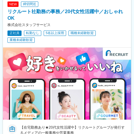
締切間近
NEW
京ビッグサイト駅、不動前駅、表参道駅、代々木公園駅、東池袋
四丁目駅、京成関屋駅、府中本町駅、立川南駅、日本大通り駅、
リクルート社勤務の事務／20代女性活躍中／おしゃれ
関内駅、八丁畷駅、武蔵溝ノ口駅、柳小路駅、宮原駅、千葉中央
OK
駅
株式会社スタッフサービス
正社員
転勤なし
5名以上採用
職種未経験歓迎
業種未経験歓迎
【在宅勤務あり★20代女性活躍中】リクルートグループが発行す
るメディアの一般事務や営業事務