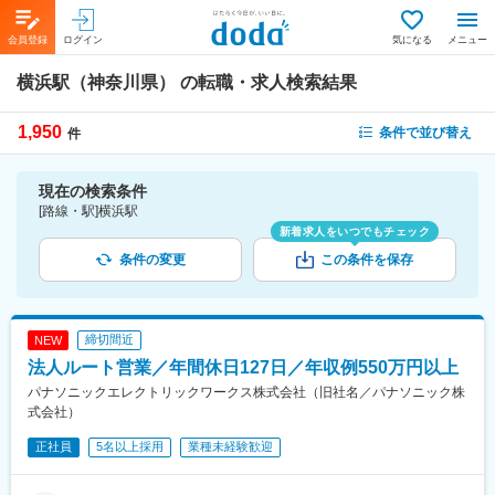
会員登録
ログイン
気になる
メニュー
横浜駅（神奈川県）
の転職・求人検索結果
1,950
条件で並び替え
件
現在の検索条件
[路線・駅]横浜駅
新着求人をいつでもチェック
条件の変更
この条件を保存
締切間近
NEW
法人ルート営業／年間休日127日／年収例550万円以上
パナソニックエレクトリックワークス株式会社（旧社名／パナソニック株
式会社）
正社員
5名以上採用
業種未経験歓迎