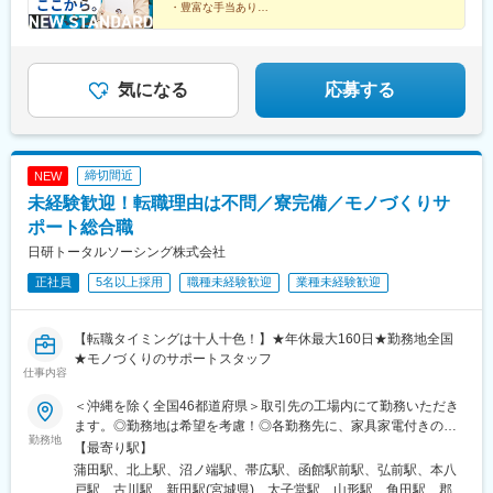
・豊富な手当あり
田馬場駅、荒本駅、荒川沖駅、江坂駅、広島駅、広瀬通駅、向日
★Point02：休暇
町駅、南郷１８丁目駅、勾当台公園駅、御茶ノ水駅、呉服町駅(福
・年間休日125日
岡県)、五条駅(京都市営)、虎ノ門駅、戸田公園駅、戸田駅(埼玉
・完全週休2日制＆土日祝休み
▼ この続きは原稿内で！ ▼
県)、元町・中華街駅、元町駅(兵庫県)、県庁通り駅、研究学園
気になる
応募する
駅、熊谷駅、空港第２ビル駅(鉄道)、苦竹駅、九段下駅、銀座駅、
金沢駅、金山駅(愛知県)、北１３条東駅、錦糸町駅、狭山市駅、橋
本駅(神奈川県)、京成八幡駅、京成津田沼駅、京成千葉駅、京急川
崎駅、宮城野原駅、京成成田駅、宮原駅、久喜駅、久屋大通駅、
祇園駅(福岡県)、岩本町駅、岩塚駅、丸の内駅(愛知県)、関内駅、
締切間近
NEW
刈谷駅、茅場町駅、茅ケ崎駅、貝塚駅(福岡県)、海老名駅(相模
未経験歓迎！転職理由は不問／寮完備／モノづくりサ
線)、海浜幕張駅、花畑町駅、卸町駅(宮城県)、岡山駅、横川駅(広
ポート総合職
島県)、越谷レイクタウン駅、永田町駅、栄駅(岡山県)、浦和駅、
浦安駅(千葉県)、稲毛駅、稲荷町駅(東京都)、伊丹駅(阪急線)、愛
日研トータルソーシング株式会社
甲石田駅、阿波座駅、みなとみらい駅、ひたち野うしく駅、なん
正社員
5名以上採用
職種未経験歓迎
業種未経験歓迎
ば駅(地下鉄)、つくば駅、ささしまライブ駅、さいたま新都心駅、
ＹＲＰ野比駅、浜松駅、新宿駅(東京メトロ)、新高島駅、大須観音
駅、大阪梅田駅(阪急線)、三宮駅(神戸新交通)、麻布十番駅、西鉄
【転職タイミングは十人十色！】★年休最大160日★勤務地全国
平尾駅、越中島駅、九州鉄道記念館駅、山陽明石駅、近鉄名古屋
★モノづくりのサポートスタッフ
駅、新豊田駅、新豊橋駅、銀座一丁目駅、大開駅、大門駅(東京
仕事内容
都)、代官山駅、山陽姫路駅、渡辺橋駅、水道橋駅、東比恵駅、西
＜沖縄を除く全国46都道府県＞取引先の工場内にて勤務いただき
４丁目駅、大阪天満宮駅、石上駅、末広町駅(東京都)、大阪梅田駅
ます。◎勤務地は希望を考慮！◎各勤務先に、家具家電付きのキ
(阪神線)、二重橋前駅、三田駅(東京都)、扇町駅(大阪府)、新中野
勤務地
レイな寮あり！※将来的に結婚等で転勤を希望される場合もご相談
【最寄り駅】
駅、櫛田神社前駅、古市駅(広島県)、神保町駅、東池袋駅、中央区
ください。＜勤務地のある都道府県＞◆北海道・東北／北海道、
役所前駅、平和島駅、東門前駅、大崎広小路駅、京橋駅(大阪府)、
蒲田駅、北上駅、沼ノ端駅、帯広駅、函館駅前駅、弘前駅、本八
青森、岩手、宮城、秋田、山形、福島◆関東／東京、神奈川、千
四条大宮駅、両国駅、倉敷市駅、京成船橋駅、馬喰町駅、八丁畷
戸駅、古川駅、新田駅(宮城県)、太子堂駅、山形駅、角田駅、郡山