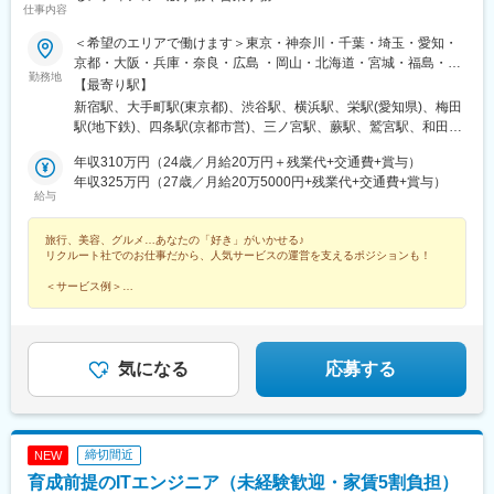
仕事内容
＜希望のエリアで働けます＞東京・神奈川・千葉・埼玉・愛知・
京都・大阪・兵庫・奈良・広島 ・岡山・北海道・宮城・福島・新
勤務地
潟・茨城・栃木・群馬・石川・富山・長野・静岡・岐阜・三重・
【最寄り駅】
滋賀・香川・愛媛・山口・福岡・熊本・長崎・鹿児島◆転居を伴
新宿駅、大手町駅(東京都)、渋谷駅、横浜駅、栄駅(愛知県)、梅田
う転勤なし◆配属先は通える範囲で希望を考慮して決定◆駅チカ
駅(地下鉄)、四条駅(京都市営)、三ノ宮駅、蕨駅、鷲宮駅、和田岬
など通勤に便利なエリア多数◆キレイ＆おしゃれオフィス多数◆
駅、六本木一丁目駅、六丁の目駅、両国駅(都営線)、溜池山王駅、
リモートワーク導入企業も◆20代の女性を中心に活躍中＜配属先
年収310万円（24歳／月給20万円＋残業代+交通費+賞与）
流山おおたかの森駅、淀屋橋駅、与野駅、有楽町駅、薬院大通
例＞カネボウ化粧品、KDDI、一休、リクルートグループ、
年収325万円（27歳／月給20万5000円+残業代+交通費+賞与）
駅、薬院駅、門沢橋駅、門前仲町駅、門司港駅、明石駅、名鉄名
給与
SCSK、博報堂プロダクツ、楽天カード、楽天グループ、東芝グ
古屋駅、本通駅、本町駅、本厚木駅、本郷駅(愛知県)、北浜駅(大
ループ、パナソニックグループ関西：三菱重工業、ローム、住友
阪府)、北新地駅、北春日部駅、北加賀屋駅、北浦和駅、北伊丹
旅行、美容、グルメ…あなたの「好き」がいかせる♪
ゴム工業、広島：広島ホームテレビ、マツダロジスティクスな
駅、旭川駅、大谷地駅、新さっぽろ駅、豊田市駅、豊洲駅、豊橋
リクルート社でのお仕事だから、人気サービスの運営を支えるポジションも！
ど、配属先は大手有名企業やグループ会社が中心。4295名以上が
駅、宝町駅(東京都)、平和通駅、平塚駅、平間駅、兵庫駅、福岡空
就業先企業の直接雇用へ！（2026年3月末実績）入社後平均2年で
港駅(鉄道)、伏見駅(愛知県)、武蔵中原駅、武蔵新城駅、武蔵小杉
＜サービス例＞
直接雇用化、直接雇用後は年収が平均で60万円UP！＜受動喫煙対
★ホットペッパービューティー ★ホットペッパーグルメ ★じゃらん
駅、武蔵浦和駅、浜町駅、浜松町駅、恵比寿駅、姫路駅、備前西
★SUUMO など
策あり＞敷地内および屋内は原則禁煙（就業先により異なるため
市駅、肥後橋駅、飯田橋駅、半蔵門駅、八幡駅(福岡県)、八丁堀駅
就業条件明示書で明示します）※自動車通勤OK（エリア・配属先
(東京都)、八丁堀駅(広島県)、白山駅(新潟県)、柏駅、博多駅、南
によって変動）
行徳駅、播磨町駅、日野駅(滋賀県)、日本大通り駅、日本橋駅(東
気になる
応募する
京都)、日比谷駅、南方駅(大阪府)、南船橋駅、大通駅、南仙台
駅、南森町駅、南小倉駅、南越谷駅、内幸町駅、藤沢駅、湯島
駅、東陽町駅、東梅田駅、東大宮駅、東戸塚駅、東銀座駅、東京
駅、東海通駅、島氏永駅、土橋駅(愛知県)、土浦駅、田町駅(東京
締切間近
NEW
都)、田崎橋駅、天満橋駅、天満駅、天神橋筋六丁目駅、天神駅、
育成前提のITエンジニア（未経験歓迎・家賃5割負担）
鶴見駅、鶴間駅、通町筋駅、追浜駅、長堀橋駅、長田駅(大阪府)、