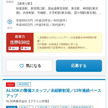
勤務地
先東京：大手町、吉祥寺、恵比寿、麹町、三鷹、市ヶ谷、秋葉
【最寄り駅】
原、渋谷、新宿、青山一丁目、赤坂、浅草、代々木、池袋、中
秋葉原駅、新宿西口駅、国会議事堂前駅、東京駅、神田駅(東京
野、調布、銀座、飯田橋、品川、豊洲、有楽町、練馬、六本木な
都)、内幸町駅、竹橋駅、大手町駅(東京都)、霞ケ関駅(東京都)、末
ど千葉：浦安、海浜幕張、千葉ニュータウン中央、柏の葉キャン
広町駅(東京都)、永田町駅、神保町駅、水道橋駅、飯田橋駅、御茶
パスなど神奈川：横浜、武蔵小杉、磯子、戸塚、桜木町、新高
年収850万円（中途10年目／40代前半）
ノ水駅、八丁堀駅(東京都)、茅場町駅、勝どき駅、新富町駅(東京
島、川崎、保土ヶ谷など埼玉：さいたま新都心、三郷中央、草
年収400万円（中途3年目／30代前半）
都)、人形町駅、高輪ゲートウェイ駅、田町駅(東京都)、芝浦ふ頭
給与
加、北浦和、和光市、蕨など★フルリモート案件あり。★スキ
駅、神谷町駅、三田駅(東京都)、新橋駅、虎ノ門ヒルズ駅、赤坂駅
ル・経験によっては、秋葉原本社or新宿オフィスでの勤務になり
(東京都)、汐留駅、表参道駅、新宿三丁目駅、市ケ谷駅、若松河田
ます。★最初の1～3カ月間は、当社ITスクールでの研修を受講い
＼未経験からITエンジニアへ（入社後最大495時間の研
駅、西武新宿駅、都庁前駅、西早稲田駅、新宿御苑前駅、大久保
修）／
ただきます。（研修期間は案件や入社後のスキルに合わせて変動
駅(東京都)、信濃町駅、早稲田駅(都電荒川線)、春日駅(東京都)、
◎IT基礎～AI領域まで段階的に学べる
あり）★転居が必要な方はご相談に応じて引っ越し補助金（上限5
豊洲駅、南砂町駅、東陽町駅、木場駅(東京都)、門前仲町駅、亀戸
◎未経験9割で定着率93％／資格取得率95％
万円）を利用できます。・秋葉原本社／東京都千代田区神田松永
◎配属はチーム制／サポート体制あり
駅、水天宮前駅、潮見駅、西大島駅、東雲駅(東京都)、天王洲アイ
◎ホワイト企業認定／年休最大134日
町18 ビオレ秋葉原ビル3F・新宿オフィス／東京都新宿区西新宿1-
ル駅、目黒駅、武蔵小山駅、大崎広小路駅、立会川駅、大崎駅、
◎配属先の7割がリモート
7-1 松岡セントラルビル3F※受動喫煙対策：オフィス内禁煙
五反田駅、大森海岸駅、北品川駅、神泉駅、原宿駅、恵比寿駅、
千駄ケ谷駅、渋谷駅、向原駅(東京都)、北池袋駅、都電雑司ケ谷
気になる
応募する
駅、蓮沼駅、羽田空港第１ターミナル駅(東京モノレール・ＪＡＬ
利用)、大森駅(東京都)、流通センター駅、石川台駅、二子玉川
駅、桜新町駅、荻窪駅、中野駅(東京都)、根津駅、中目黒駅、上石
神井駅、練馬駅、西葛西駅、船堀駅、江戸川駅、三鷹駅、京王堀
締切間近
NEW
之内駅、高松駅(東京都)、東伏見駅、北府中駅、武蔵野台駅、唐木
ALSOKの警備スタッフ／未経験歓迎／13年連続ベース
田駅、仙川駅、武蔵引田駅、京急新子安駅、杉田駅(神奈川県)、戸
塚駅、新高島駅、みなとみらい駅、新横浜駅、仲町台駅、昭和
アップ
駅、向河原駅、宮崎台駅、梶が谷駅、向ケ丘遊園駅、新川崎駅、
ALSOK株式会社【プライム市場】
川崎駅、ＹＲＰ野比駅、愛甲石田駅、さがみ野駅、さいたま新都
正社員
転勤なし
上場企業
5名以上採用
職種未経験歓迎