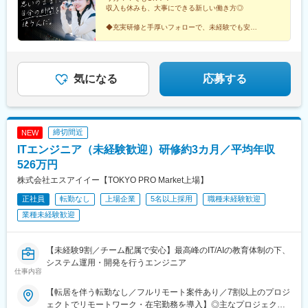
収入も休みも、大事にできる新しい働き方◎
す。
◆充実研修と手厚いフォローで、未経験でも安心
◇初年度から年収450万円可！収入UPを実現
◆年間休日125日＆残業は少なめ
◇上場企業グループならでは！手厚い福利厚生♪
気になる
応募する
締切間近
NEW
ITエンジニア（未経験歓迎）研修約3カ月／平均年収
526万円
株式会社エスアイイー【TOKYO PRO Market上場】
正社員
転勤なし
上場企業
5名以上採用
職種未経験歓迎
業種未経験歓迎
【未経験9割／チーム配属で安心】最高峰のIT/AIの教育体制の下、
システム運用・開発を行うエンジニア
仕事内容
【転居を伴う転勤なし／フルリモート案件あり／7割以上のプロジ
ェクトでリモートワーク・在宅勤務を導入】◎主なプロジェクト