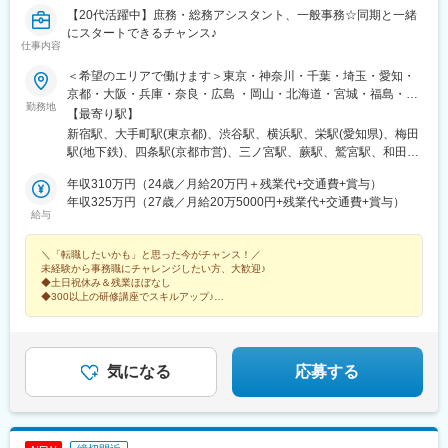
【20代活躍中】庶務・総務アシスタント、一般事務☆同期と一緒
にスタートできるチャンス♪
仕事内容
＜希望のエリアで働けます＞東京・神奈川・千葉・埼玉・愛知・
京都・大阪・兵庫・奈良・広島 ・岡山・北海道・宮城・福島・新
勤務地
潟・茨城・栃木・群馬・石川・富山・長野・静岡・岐阜・三重・
【最寄り駅】
滋賀・香川・愛媛・山口・福岡・熊本・長崎・鹿児島◆転居を伴
新宿駅、大手町駅(東京都)、渋谷駅、横浜駅、栄駅(愛知県)、梅田
う転勤なし◆配属先は通える範囲で希望を考慮して決定◆駅チカ
駅(地下鉄)、四条駅(京都市営)、三ノ宮駅、蕨駅、鷲宮駅、和田岬
など通勤に便利なエリア多数◆キレイ＆おしゃれオフィス多数◆
駅、六本木一丁目駅、六丁の目駅、両国駅(都営線)、溜池山王駅、
リモートワーク導入企業も◆20代の女性を中心に活躍中＜配属先
年収310万円（24歳／月給20万円＋残業代+交通費+賞与）
流山おおたかの森駅、淀屋橋駅、与野駅、有楽町駅、薬院大通
例＞カネボウ化粧品、KDDI、一休、リクルートグループ、
年収325万円（27歳／月給20万5000円+残業代+交通費+賞与）
駅、薬院駅、門沢橋駅、門前仲町駅、門司港駅、明石駅、名鉄名
給与
SCSK、博報堂プロダクツ、楽天カード、楽天グループ、東芝グ
古屋駅、本通駅、本町駅、本厚木駅、本郷駅(愛知県)、北浜駅(大
ループ、パナソニックグループ関西：三菱重工業、ローム、住友
阪府)、北新地駅、北春日部駅、北加賀屋駅、北浦和駅、北伊丹
＼「転職したいかも」と思った今がチャンス！／
ゴム工業、広島：広島ホームテレビ、マツダロジスティクスな
駅、旭川駅、大谷地駅、新さっぽろ駅、豊田市駅、豊洲駅、豊橋
未経験から事務職にチャレンジしたい方、大歓迎♪
ど、配属先は大手有名企業やグループ会社が中心。4295名以上が
駅、宝町駅(東京都)、平和通駅、平塚駅、平間駅、兵庫駅、福岡空
◆土日祝休み＆残業ほぼなし
就業先企業の直接雇用へ！（2026年3月末実績）入社後平均2年で
港駅(鉄道)、伏見駅(愛知県)、武蔵中原駅、武蔵新城駅、武蔵小杉
◆300以上の研修講座でスキルアップ♪
直接雇用化、直接雇用後は年収が平均で60万円UP！＜受動喫煙対
◆正社員登用実績多数
駅、武蔵浦和駅、浜町駅、浜松町駅、恵比寿駅、姫路駅、備前西
◆服装・ネイル自由でおしゃれも楽しめる
策あり＞敷地内および屋内は原則禁煙（就業先により異なるため
市駅、肥後橋駅、飯田橋駅、半蔵門駅、八幡駅(福岡県)、八丁堀駅
就業条件明示書で明示します）※自動車通勤OK（エリア・配属先
(東京都)、八丁堀駅(広島県)、白山駅(新潟県)、柏駅、博多駅、南
によって変動）
行徳駅、播磨町駅、日野駅(滋賀県)、日本大通り駅、日本橋駅(東
気になる
応募する
京都)、日比谷駅、南方駅(大阪府)、南船橋駅、大通駅、南仙台
駅、南森町駅、南小倉駅、南越谷駅、内幸町駅、藤沢駅、湯島
駅、東陽町駅、東梅田駅、東大宮駅、東戸塚駅、東銀座駅、東京
駅、東海通駅、島氏永駅、土橋駅(愛知県)、土浦駅、田町駅(東京