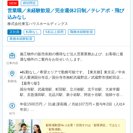
山駅、金山駅(愛知県)、藤が丘駅(愛知県)、春田駅、八事駅、勝川
締切間近
NEW
駅、尾張一宮駅、稲沢駅、安城駅、豊橋駅、杁ケ池公園駅、米野
営業職／未経験歓迎／完全週休2日制／テレアポ・飛び
木駅、新豊田駅、西尾駅、逢妻駅、柳生橋駅、八幡駅(愛知県)、江
南駅(愛知県)、玉野駅、自由ケ丘駅(愛知県)、緒川駅、高蔵寺駅、
込みなし
東岡崎駅、小牧駅、津新町駅、近鉄四日市駅、播磨駅、大垣駅、
株式会社東宝ハウスホールディングス
多治見駅、柳津駅(岐阜県)、新加納駅、岐阜駅、堺市駅、なんば駅
正社員
転勤なし
5名以上採用
職種未経験歓迎
(南海線)、大阪難波駅、心斎橋駅、北浜駅(大阪府)、東梅田駅、南
森町駅、京橋駅(大阪府)、守口市駅、千里中央駅(北大阪急行)、茨
業種未経験歓迎
木市駅、箕面萱野駅、枚方市駅、高槻駅、三宮・花時計前駅、姫
路駅、加古川駅、道場南口駅、山陽明石駅、名谷駅、神戸三宮駅
(阪神)、六甲道駅、摂津本山駅、川西能勢口駅、伊丹駅(福知山
施工物件の販売依頼の獲得など法人営業業務および、お客様に最
線)、園田駅、京都河原町駅、京阪山科駅、大阪梅田駅(阪急線)、
適な物件のご案内をお任せいたします。
仕事内容
大阪阿部野橋駅、梅田駅(地下鉄)、胡町駅、立町駅、草津南駅、古
島駅、県庁前駅(沖縄県)、北与野駅、本川越駅、千葉駅、本八幡駅
●転勤なし／希望エリアで勤務可能です。【東京都】東京店／中央
(総武線)、東銀座駅、三越前駅、汐留駅、乃木坂駅、鮫洲駅、西小
区八重洲国分寺店／国分寺市南町武蔵野店／武蔵野市境町田店／
山駅、奥沢駅、大森海岸駅、蓮沼駅、多摩川駅、宮の坂駅、芦花
勤務地
町田市森野立川店／立川市錦町城東店／足立区千住中居町練馬店
【最寄り駅】
公園駅、神泉駅、代官山駅、明治神宮前駅、東池袋駅、井の頭公
／練馬区東大泉大田東京店／大田区南蒲田品川店／品川区北品川
国分寺駅、武蔵境駅、町田駅、立川南駅、北千住駅、大泉学園
園駅、府中競馬正門前駅、有明駅(東京都)、町屋駅(東京メトロ)、
新小岩店／葛飾区新小岩杉並店／杉並区阿佐谷南世田谷店／世田
駅、京急蒲田駅、北品川駅、新小岩駅、阿佐ケ谷駅、祖師ケ谷大
上野御徒町駅、京成上野駅、赤羽岩淵駅、平沼橋駅、神奈川駅、
谷区祖師谷調布店／調布市小島町王子店／北区王子本町【埼玉
蔵駅、調布駅、王子駅、東京駅、さいたま新都心駅、川口駅、浦
新高島駅、横須賀駅、桜木町駅、溝の口駅、京急川崎駅、富士見
県】新都心店／大宮区吉敷町浦和店／浦和区岸町川口店／川口市
年収1500万円 ／ 31歳 課長職 ／月給107万円＋賞与年2回（入社4
和駅、京成船橋駅、松戸駅、柏駅、藤沢駅、神奈川駅、武蔵溝ノ
町駅(神奈川県)、近鉄名古屋駅、矢場町駅、丸の内駅(愛知県)、栄
飯塚【神奈川県】株式会社東宝ハウス新横浜／横浜市港北区新横
年目）
口駅、横浜駅、戸塚駅、逗子駅、新横浜駅、ナゴヤドーム前矢田
町駅(愛知県)、千種駅、熱田駅、栄生駅、上小田井駅、池下駅、尾
給与
浜横浜店／横浜市神奈川区栄町横浜西口店／横浜市西区北幸湘南
年収1100万円 ／ 25歳 ／月給78.5万円＋インセンティブ（入社2
駅、矢場町駅、江坂駅、立川駅、梅屋敷駅(東京都)、品川駅、南阿
頭橋駅、新豊橋駅、豊田市駅、はなみずき通駅、小池駅、名鉄一
店／藤沢市鵠沼石上溝の口店／川崎市高津区溝口横浜戸塚店／横
年目）
佐ケ谷駅、王子駅前駅、日本橋駅(東京都)、北与野駅、船橋駅、石
宮駅、あすなろう四日市駅、名鉄岐阜駅、なんば駅(地下鉄)、長堀
浜市戸塚区上倉田町逗子・葉山リゾート／逗子市逗子【千葉県】
顧客感動度No.1企業！目指すのは「顧客満足」ではなく
上駅、溝の口駅、逗子・葉山駅、矢田駅(愛知県)、栄駅(愛知県)、
橋駅、なにわ橋駅、北新地駅、大阪天満宮駅、大阪ビジネスパー
「顧客感動」
株式会社東宝ハウス柏／柏市柏4-8-14※9月3日オープン予定船橋
立川北駅、天王洲アイル駅、飛鳥山駅、三越前駅、大神宮下駅、