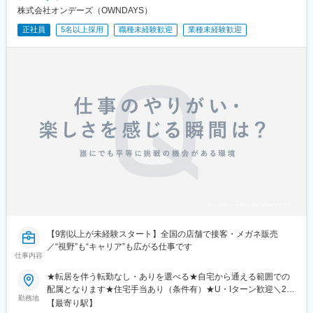
駅、新浦安駅、地区センター駅、ちはら台駅、木更津駅、宇野辺
株式会社オンデーズ（OWNDAYS）
駅、りんくうタウン駅、なんば駅(南海線)、長原駅(大阪府)、高槻
正社員
5名以上採用
職種未経験歓迎
業種未経験歓迎
駅、忍ケ丘駅、大日駅、河内天美駅、大阪難波駅、近鉄日本橋
駅、大阪梅田駅(阪急線)、大阪駅、近鉄八尾駅、和泉中央駅、滝尾
駅、大分駅、長崎駅(長崎県)、大塔駅、大村駅(長崎県)、出雲市
駅、高浜駅(島根県)、松江駅、辰巳駅、虎ノ門ヒルズ駅、国分寺
駅、明治神宮前駅、渋谷駅、飯田橋駅、有楽町駅、京成上野駅、
大森海岸駅、銀座一丁目駅、市場前駅、玉川上水駅、武蔵小山
駅、赤羽駅、自由が丘駅、学芸大学駅、立飛駅、大泉学園駅、南
砂町駅、東京テレポート駅、新橋駅、新宿三丁目駅、新宿駅(東京
メトロ)、秋葉原駅、大手町駅(東京都)、秋津駅、高幡不動駅、豊
田駅、吉祥寺駅、後楽園駅、池袋駅、錦糸町駅、立川北駅、北千
住駅、佐野市駅、氏家駅、宇都宮大学陽東キャンパス駅、江曽島
駅、石動駅、西鉄久留米駅、大保駅、天拝山駅、東中間駅、唐人
町駅、西鉄福岡駅、竹下駅、福間駅、折尾駅、スペースワールド
駅、大牟田駅、大橋駅(福岡県)、博多駅、戸畑駅、小倉駅(福岡
県)、郡山駅(福島県)、伊達駅、別府駅(兵庫県)、西神中央駅、神戸
三宮駅(阪神)、甲子園駅、仁川駅、学園都市駅、ハーバーランド
駅、道場南口駅、飾磨駅、浦添前田駅、てだこ浦西駅、小禄駅、
【9割以上が未経験スタート】全国の店舗で接客・メガネ販売
古島駅、おもろまち駅、木曽川駅、栄生駅、栄町駅(愛知県)、名古
／“視野”も“キャリア”も広がる仕事です
仕事内容
屋駅、東海通駅、西高蔵駅、大須観音駅、岡山駅前駅、京都駅、
水道町駅、熊本駅前駅、東飯能駅、南四日市駅、鹿児島中央駅、
★転居を伴う転勤なし・ありを選べる★自宅から通える範囲での
綱島駅、新高島駅、下飯田駅、馬車道駅、海老名駅(相模線)、横須
配属となります★住宅手当あり（条件有）★U・Iターン歓迎＼26
賀駅、茅ケ崎駅、溝の口駅、川崎駅、石上駅、新静岡駅、新浜松
勤務地
年下期オープン！／イオンモール伊達店（福島県）西武飯能ぺぺ
【最寄り駅】
駅、津田沼駅、千葉駅、京成船橋駅、公園駅、茨木駅、なんば駅