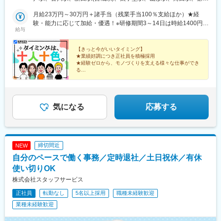
葉、埼玉、茨城、栃木、群馬◆北陸・甲信越／富山、石川、福
駅、本川越駅、千里中央駅(大阪モノレール)、外苑前駅、都庁前
富田駅、雀宮駅、倉賀野駅、長岡駅、日立駅、つくば駅、宇都宮
井、新潟、山梨、長野◆東海／愛知、静岡、岐阜、三重◆関西／
月給23万円～30万円＋諸手当（残業手当100％支給ほか）★経
駅、さくら夙川駅、狸小路駅、熊本城・市役所前駅、新日本橋
駅、西那須野駅、小山駅、古河駅、高崎駅、太田駅(群馬県)、高田
大阪、京都、兵庫、滋賀、奈良、和歌山◆中国／広島、岡山、鳥
験・能力に応じて加給・優遇！※研修期間3～14日は時給1400円※
駅、西代駅、鹿島田駅、札幌駅、新宿三丁目駅、新芝浦駅、京急
駅(新潟県)、大宮駅(埼玉県)、熊谷駅、篠ノ井駅、菊名駅、京成千
給与
取、島根、山口◆四国／徳島、香川、愛媛、高知◆九州／福岡、
試用期間（研修期間終了後／最長2ヵ月）は月給18万円～29万円└
新子安駅、車道駅、四ツ橋駅、くいな橋駅、小田井駅、馬喰横山
葉駅、柏駅、松本駅、あおば通駅、蕨駅、立川駅、新宿三丁目
熊本、佐賀、長崎、大分、宮崎、鹿児島＜交通手段＞勤務地によ
就業先により異なります。＜各種手当＞・残業手当（100%支
駅、淡路町駅、縮景園前駅、参宮橋駅、赤羽橋駅、千種駅、西早
駅、国母駅、横浜駅、藤沢駅、本厚木駅、上溝駅、上田駅、浜松
る／自動車・バイク・自転車通勤可（規定有）
給）・資格手当・深夜手当・休日出勤手当
【きっと今がいいタイミング】
稲田駅、猿猴橋町駅、桂川駅(京都府)、北四番丁駅、新御茶ノ水
駅、三島駅、掛川駅、中村日赤駅、亀島駅、桜町前駅、知立駅、
★業績好調につき正社員を積極採用
駅、旧居留地・大丸前駅、城下駅(岡山県)、七ツ屋駅、北１２条
名鉄名古屋駅、多治見駅、近鉄四日市駅、南富山駅、金沢駅、野
★経験ゼロから、モノづくりを支える様々な仕事ができ
駅、亀戸駅、本八幡駅(都営線)、新津田沼駅、千葉駅、北茅ケ崎
町駅、福井駅(福井県)、守山駅、近江八幡駅、草津駅(滋賀県)、京
る
★家具家電付きの寮完備
駅、岡山駅前駅、横川一丁目駅、赤坂見附駅、京成稲毛駅、西長
都駅、南吹田駅、西中島南方駅、大阪梅田駅(阪急線)、大日駅、水
★年休最大160日
堀駅、大阪難波駅、米野駅、新浜松駅、高島町駅、三宮駅(神戸市
無瀬駅、三宮・花時計前駅、山陽明石駅、倉敷市駅、岡山駅前
★全国各地に勤務地あり♪U・Iターン大歓迎
営)、なにわ橋駅、渡辺通駅、駅前駅、東日本橋駅、中之島駅、京
駅、白島駅(広島電鉄線)、銀山町駅、福山駅、東広島駅、鳥取駅、
橋駅(東京都)、立町駅、馬車道駅、霞ケ関駅(東京都)、本郷三丁目
松江駅、出雲市駅、防府駅、徳島駅、高松駅(香川県)、平和通駅、
気になる
応募する
駅、白金高輪駅、中崎町駅、天神南駅、近鉄日本橋駅、市役所前
博多駅、小波瀬西工大前駅、佐賀駅、諫早駅、中津駅(大分県)、光
駅(広島県)、香春口三萩野駅、大森海岸駅、五反田駅、大阪城公園
の森駅、辛島町駅、国分駅(鹿児島県)、都通駅、古島駅、函館駅、
駅、東海神駅、川越市駅、日吉町駅、あおば通駅、信濃町駅、新
長町南駅、上熊谷駅、栄町駅(千葉県)、西松本駅、仙台駅、西国立
宿西口駅、香櫨園駅、資生館小学校前駅、西辛島町駅、四谷三丁
駅、新宿駅、石上駅、新浜松駅、三島広小路駅、中村公園駅、名
締切間近
NEW
目駅、京成上野駅、家庭裁判所前駅、築地市場駅、曙橋駅、日ノ
古屋駅、近鉄名古屋駅、あすなろう四日市駅、北鉄金沢駅、福井
自分のペースで働く事務／定時退社／土日祝休／有休
出町駅、下落合駅、東向日駅、千代県庁口駅、石川町駅、県庁前
駅、南方駅(大阪府)、梅田駅(地下鉄)、神戸三宮駅(阪神)、明石
駅(兵庫県)、郵便局前駅、東区役所前駅、鬼越駅、新千葉駅、伊勢
駅、岡山駅、家庭裁判所前駅、稲荷町駅(広島県)、電鉄出雲市駅、
使い切りOK
佐木長者町駅、西川緑道公園駅、国会議事堂前駅、西大橋駅、な
高松築港駅、小倉駅(福岡県)、鹿児島中央駅前駅、市役所前駅(北
株式会社スタッフサービス
んば駅(南海線)、第一通り駅
海道)、富沢駅、千葉駅、広瀬通駅、立川南駅、新宿駅(東京メト
正社員
転勤なし
5名以上採用
職種未経験歓迎
ロ)、第一通り駅、七ツ屋駅、新福井駅、新大阪駅、大阪駅、貿易
センター駅、西川緑道公園駅、縮景園前駅、胡町駅、片原町駅(香
業種未経験歓迎
川県)、旦過駅、鹿児島中央駅