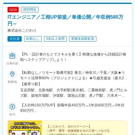
駅、油田駅、五井駅、門出駅、洛西口駅、小舞子駅、黒川駅(愛知
新宿西口駅、岩本町駅、東京駅、新秋津駅、程久保駅、春日駅(東
県)、丸の内駅(愛知県)、戸部駅、鶴見小野駅、三ツ沢下町駅、山
京都)、住吉駅(東京都)、立川駅、陽東３丁目駅、朝倉街道駅、通
締切間近
NEW
手駅、井土ケ谷駅、上永谷駅、和田町駅、鶴ケ峰駅、戸塚駅、赤
谷駅、天神駅、祇園駅(福岡県)、平和通駅、三宮・花時計前駅、久
ITエンジニア／工程UP前提／単価公開／年収例580万
羽駅、峰駅、陸前落合駅、センター南駅、北四番丁駅、稲永駅、
寿川駅、神戸駅(兵庫県)、赤嶺駅、名鉄名古屋駅、矢場町駅、西川
岡本駅(栃木県)、笠寺駅、村井駅、茅野駅、本山駅(愛知県)、さが
円～
緑道公園駅、九条駅(京都府)、熊本城・市役所前駅、二本木口駅、
み野駅、小俣駅(栃木県)、新前橋駅、群馬藤岡駅、本庄駅、垂井
追分駅(三重県)、都通駅、高島町駅、高津駅(神奈川県)、日吉町
株式会社こだわり
駅、徳山駅、周防下郷駅、道ノ尾駅、大波止駅、喜々津駅、国母
駅、第一通り駅、京成津田沼駅、栄町駅(千葉県)、東海神駅、井野
正社員
転勤なし
5名以上採用
業種未経験歓迎
駅、松江駅、伊賀屋駅、弥生が丘駅、宮崎駅、南鹿児島駅、さっ
駅(千葉県)、大阪梅田駅(阪神線)、五島町駅、神谷町駅、表参道
ぽろ駅、青葉通一番町駅、千葉駅、虎ノ門駅、神奈川駅、市役所
駅、上野御徒町駅、奥沢駅、泉体育館駅、東京国際クルーズター
前駅(長野県)、新静岡駅、第一通り駅、近鉄名古屋駅、金沢駅、中
ミナル駅、内幸町駅、西武新宿駅、淡路町駅、二重橋前駅、水道
【PL・設計者のもとでスキルを磨く】軽微な改修から詳細設計補
崎町駅、オークスカナルパークホテル富山前、四条駅(京都市営)、
橋駅、立川南駅、天神南駅、旦過駅、三宮駅(神戸新交通)、西元町
助へステップアップしよう！
神戸三宮駅(阪神)、姫路駅、岡山駅前駅、胡町駅、高松築港駅、天
駅
仕事内容
神南駅、辛島町駅、南公園駅、湊川駅、小路駅、常盤駅(岡山県)、
横川駅、谷町四丁目駅、舟入幸町駅、大小路駅、亀戸駅、中津駅
【転勤なし／リモート勤務可能】東京／神奈川／千葉／大阪★リ
(地下鉄)、六本木一丁目駅、ＪＲ難波駅、観月橋駅、海老江駅、中
モート活用率80%（プロジェクトによる）★引越支援金（最大20
勤務地
之島駅、なにわ橋駅、甘木駅(甘木鉄道線)、住之江公園駅、上前津
万円）制度あり★WeWorkの駅チカでおしゃれなオフィスです♪
【最寄り駅】
駅、久屋大通駅、平沼橋駅、国道駅、蒔田駅、赤羽岩淵駅、セン
【本社】-WeWork TK 池田山-JR山手線、東急池上線、都営浅草線
五反田駅、北新地駅、大手町駅(東京都)、二重橋前駅、虎ノ門ヒル
ター北駅、勾当台公園駅、本笠寺駅、自由ケ丘駅(愛知県)、出島
「五反田駅」徒歩5分【大阪支店】-WeWork 御堂筋フロンティア-
ズ駅、築地市場駅、汐留駅、溜池山王駅、虎ノ門駅、六本木一丁
駅、北１２条駅、あおば通駅、新千葉駅、神谷町駅、新高島駅、
JR 東西線 「北新地駅」徒歩4分JR 各線 「大阪駅」 徒歩9分大阪
目駅、みなとみらい駅、横浜駅、東梅田駅、竹橋駅、東京駅、御
日吉町駅、新浜松駅、名鉄名古屋駅、梅田駅(地下鉄)、富山駅、京
メトロ 谷町線 「東梅田駅」 徒歩4分京阪電気鉄道 中之島線 「大
【入社時150万円UP】前職年収450万円→1年目600万円→5年目
成門駅、赤坂駅(東京都)、国会議事堂前駅、神谷町駅、桜木町駅、
都河原町駅、三ノ宮駅、西川緑道公園駅、銀山町駅、西鉄福岡
江橋駅」 徒歩7分ここがポイント！￣￣V￣￣￣￣￣￣＃面接1
850万円
神奈川駅、西梅田駅、小川町駅(東京都)、東銀座駅、新橋駅、霞ケ
給与
駅、西辛島町駅、市民広場駅、三滝駅、舟入本町駅、花田口駅、
回！“実質キャリア相談”と好評＃年収200万円UP事例あり！＃リ
【入社時120万円UP】前職年収600万円→1年目720万円→5年目
関駅(東京都)、三越前駅、馬車道駅、新高島駅
麻布十番駅、大国町駅、桃山御陵前駅、野田駅(阪神線)、肥後橋
モート8割／残業わずか月8h／年間休日120日以上＃前給保証×契
950万円
駅、北浜駅(大阪府)、伏見駅(愛知県)、西横浜駅、龍谷富山高校
約単価の65％を”純粋に”給与として還元＃2名以上体制×手厚いフ
【こだわりで、次のステージへ】
◇保守・運用・改修経験を次の工程へつなげる
前、五島町駅
ォロー ※本社あるいは東京都、神奈川県、千葉県、大阪府の各ク
◇“何を経験すれば設計へ進めるか”が明確