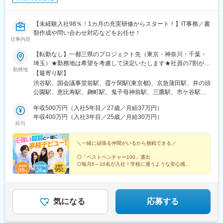
【未経験入社98％！1カ月の充実研修からスタート！】IT事務／書
類作成や問い合わせ対応などをお任せ！
仕事内容
【転勤なし】一都三県のプロジェクト先（東京・神奈川・千葉・
埼玉）★勤務地は希望を考慮して決定いたします★社員の7割が在
勤務地
宅勤務を活用中！フルリモートの案件もあります★19時以降は本
【最寄り駅】
社オフィスを開放！毎週末は本社で交流会も行われており、気の
渋谷駅、国会議事堂前駅、霞ケ関駅(東京都)、京急蒲田駅、井の頭
合う仲間と和気あいあいと過ごせます！【本社】東京都渋谷区道
公園駅、恵比寿駅、麹町駅、鬼子母神前駅、三鷹駅、市ケ谷駅、
玄坂1丁目19-9 第一暁ビル2F└アクセス：JR『渋谷駅』から徒
芝浦ふ頭駅、末広町駅(東京都)、勝どき駅、新橋駅、豊洲駅、神田
歩8分※受動喫煙対策制度あり
年収500万円（入社5年目／27歳／月給37万円）
駅(東京都)、都庁前駅、赤坂駅(東京都)、千石駅、唐木田駅、大崎
年収400万円（入社3年目／25歳／月給30万円）
駅、中野駅(東京都)、潮見駅、天王洲アイル駅、天王台駅、田町駅
給与
(東京都)、東小金井駅、新宿三丁目駅、都電雑司ケ谷駅、東陽町
駅、南砂町駅、日野駅(東京都)、飯田橋駅、高輪台駅、武蔵引田
＼一緒に頑張る仲間がいるから挑戦できる／
駅、新丸子駅、大門駅(東京都)、千駄ケ谷駅、木場駅(東京都)、護
国寺駅、立川北駅、流通センター駅、千葉ニュータウン中央駅、
◎「ベストベンチャー100」選出
京成八幡駅、ＹＲＰ野比駅、愛甲石田駅、新高島駅、戸塚駅、桜
◎毎月5～10名が入社！学校に通うような安心感！
◎平均年齢26歳！同世代だから話しやすい！
木町駅、新川崎駅、京急川崎駅、仲町台駅、武蔵中原駅、さいた
◎約100万円相当の導入研修を無料受講可能
ま新都心駅、霞ケ関駅(埼玉県)、所沢駅、本庄駅、西川口駅、川越
◎年休125日／有休取得率100％
駅、越谷駅、小山駅、溜池山王駅、桜田門駅、蒲田駅、吉祥寺
駅、代官山駅、半蔵門駅、雑司が谷駅、四ツ谷駅、秋葉原駅、汐
気になる
応募する
留駅、新日本橋駅、西新宿駅、巣鴨駅、大崎広小路駅、東我孫子
駅、三田駅(東京都)、新宿御苑前駅、池袋駅、水道橋駅、高輪ゲー