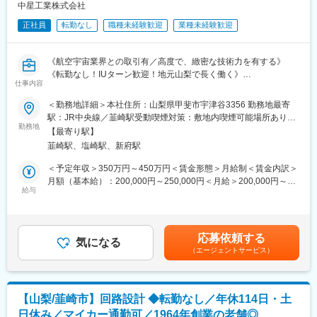
た精密測定機器を使用しますので、専門的な知識を身につけるこ
中星工業株式会社
とができます。
正社員
転勤なし
職種未経験歓迎
業種未経験歓迎
■採用背景：
昨今の世界的な半導体需要の高まりと不足による事業規模の拡大
《航空宇宙業界との取引有／高度で、緻密な技術力を有する》
（生産量の増加）をしております。そのため、社内の品質保証体
《転勤なし！IUターン歓迎！地元山梨で長く働く》
制の維持、顧客対応、そしてISO維持のために部門の強化を行いた
仕事内容
《年間休日122日／夜勤なし》
いと考えており、増員での採用となります。
＜勤務地詳細＞本社住所：山梨県甲斐市宇津谷3356 勤務地最寄
＼未経験の方でも安心／
駅：JR中央線／韮崎駅受動喫煙対策：敷地内喫煙可能場所あり変
■当社の強み：
営業出身、飲食店業界出身など、異業界・職種からの入社実績あ
勤務地
更の範囲：会社の定める事業所
・最新鋭のマシニングセンターを始め、旋盤、板金、溶接、接
【最寄り駅】
り
合、メッキ加工など複合的な技術を有し、お客様の期待に応えて
韮崎駅、塩崎駅、新府駅
手に職を付けたい・技術を身につけたいといった理由で入社して
います。
います。
＜予定年収＞350万円～450万円＜賃金形態＞月給制＜賃金内訳＞
・精密穴加工に使うドリルなどの工具は自社で製造できるため、
入社後に研修やOJTを通じて基礎から学べる環境が整っていま
月額（基本給）：200,000円～250,000円＜月給＞200,000円～
お客様の個別の注文にも柔軟に対応することが可能です。0.03mm
す。工具の使い方や組立手順は先輩社員が丁寧に指導しますので
給与
250,000円＜昇給有無＞有＜残業手当＞有＜給与補足＞■賞与実
からの小径穴加工などは、食品会社の均質な製品作りに役立って
ご安心ください。
績：年4.8か月分（過去実績）賃金はあくまでも目安の金額であ
いますし、ミクロン単位での切削技術は、半導体製造装置の性能
り、選考を通じて上下する可能性があります。月給(月額)は固定手
向上に必要な役割を担っています。
■業務概要：
当を含めた表記です。
応募依頼する
大手半導体製造装置メーカー向け精密機器産業用機器ユニットの
気になる
■当社の魅力：
（エージェントサービス）
組立と検査をご担当いただきます。
・社員同士の仲が良く、役職や年齢に関わらずお互いのことを
「さん」付けで呼び合うフラットな社風です。
■業務詳細：
・会社まで5分の独身寮があります。徒歩圏内にコンビニがあり、
・作業室やクリーンルーム内での部品組立、ネジ締め作業、検査
家賃は駐車場付きで7000円で住むことができます。
【山梨/韮崎市】回路設計 ◆転勤なし／年休114日・土
業務などをお任せします。
・年間休日122日、転勤も無く山梨県で腰を据えて長く働くこと
日休み／マイカー通勤可／1964年創業の老舗◎
・図面を確認しながら部品を組み付け、完成品として仕上げる仕