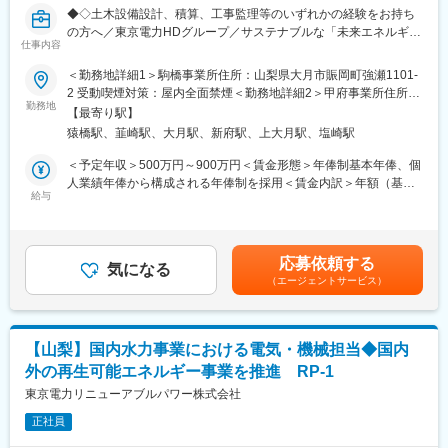
部門を立ち上げることを決定しました。この新規部門では、より
◆◇土木設備設計、積算、工事監理等のいずれかの経験をお持ち
高度な技術開発と顧客満足度の向上を目指し、次世代の製造装置
の方へ／東京電力HDグループ／サステナブルな「未来エネルギー
の設計・開発に取り組んでいきます。
仕事内容
社会」を創造する企業◇◆
＜勤務地詳細1＞駒橋事業所住所：山梨県大月市賑岡町強瀬1101-
■会社の魅力：
◆業務内容
2 受動喫煙対策：屋内全面禁煙＜勤務地詳細2＞甲府事業所住所：
技術力と信頼：半導体製造装置の分野で高い技術力と顧客からの
水力発電設備の土木構造物における、保守工事の設計業務をメイ
勤務地
山梨県韮崎市若宮1丁目8-21 受動喫煙対策：屋内全面禁煙変更の
信頼を誇ります。特に、半導体製造の各プロセスにおける装置の
【最寄り駅】
ンに、設備の調査,計画,設計,積算から工事監理,保守管理,運用まで
範囲：会社の定める事業所（リモートワーク含む）
設計から製造まで一貫して対応できる点で他社よりも優れていま
猿橋駅、韮崎駅、大月駅、新府駅、上大月駅、塩崎駅
の幅広い業務内容についてインハウスエンジニアとして担当いた
す。
だき、カーボンニュートラル実現に向けた水力発電設備形成の一
＜予定年収＞500万円～900万円＜賃金形態＞年俸制基本年俸、個
多様なプロジェクト：半導体装置だけでなく、航空・宇宙・防衛
翼を担っていただきます。
人業績年俸から構成される年俸制を採用＜賃金内訳＞年額（基本
関連および電気自動車の部品製造にも携わり、安定した経営基盤
給与
給）：3,120,000円～5,880,000円＜月額＞260,000円～490,000円
を持っています。
◆業務詳細
（12分割）＜昇給有無＞有＜残業手当＞有＜給与補足＞※予定年
●水力発電所の土木設備に関する定期点検・設備診断
収はあくまでも目安の金額であり、選考を通じて上下する可能性
■組織体制と教育制度：
●水力土木設備におけるゲート・関連機器の操作・運用管理
があります。賃金はあくまでも目安の金額であり、選考を通じて
組織構成：現在8名（50代2名、40代1名、30代2名、20代2名）、
応募依頼する
●水力土木設備の修繕・更新工事に関する工事計画、発注、積算、
気になる
上下する可能性があります。月給(月額)は固定手当を含めた表記で
うち2名がササキ様から転籍（社長を含む）
（エージェントサービス）
工事監理（発注者サイド）
す。
■教育体制：入社後、1週間～1か月程度の研修を経て取引先にて
※施工実務はゼネコン等の協力会社が担当します。
業務を開始します。OJTを通じて実務を学べる環境です。
そのため、本ポジションでは発注者としての工事監理・品質管
【山梨】国内水力事業における電気・機械担当◆国内
理・工程管理を担っていただきます。
■キャリアステップ：
外の再生可能エネルギー事業を推進 RP-1
将来的には取引先での独立した業務遂行や、社員の育成、部門の
◆魅力・やりがい
東京電力リニューアブルパワー株式会社
マネジメントを期待しています。
◎当社は、再生可能エネルギー発電事業領域におけるリーディン
正社員
グカンパニーを目指し、燃料・火力発電事業に並ぶ柱として国内
変更の範囲：会社の定める業務
外の再生可能エネルギー事業を推進しております。