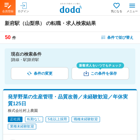
会員登録
ログイン
気になる
メニュー
新府駅（山梨県）
の転職・求人検索結果
50
条件で並び替え
件
現在の検索条件
[路線・駅]新府駅
新着求人をいつでもチェック
条件の変更
この条件を保存
発芽野菜の生産管理・品質改善／未経験歓迎／年休実
質125日
株式会社村上農園
正社員
転勤なし
5名以上採用
職種未経験歓迎
業種未経験歓迎