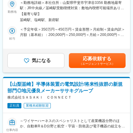
休122日》
＜勤務地詳細＞本社住所：山梨県甲斐市宇津谷3356 勤務地最寄
エンジニアや求職者の皆様一人ひとりが活躍できるフィールドが
《転勤なし！IUターン歓迎！地元山梨で長く働く》
駅：JR中央線／韮崎駅受動喫煙対策：敷地内喫煙可能場所あり変
あります。
勤務地
更の範囲：会社の定める事業所
【顧客企業の皆様にとって】
【最寄り駅】
■仕事内容
当社は、新卒採用・中途採用を積極的に行っています。様々なス
韮崎駅、塩崎駅、新府駅
工作機械を操作し、半導体製造装置や産業機器向けの金属切削部
キルや経験、キャリア、ポテンシャルを持つ多様な人材の力で顧
品のマシンオペレーター業務に従事していただきます。
＜予定年収＞350万円～450万円＜賃金形態＞月給制＜賃金内訳＞
客企業の皆様のプロジェクトや製品開発の「次」を共に創り出し
・マシニングセンターや旋盤を用いた金属部品の切削加工
月額（基本給）：200,000円～250,000円＜月給＞200,000円～
ていく事ができます。
・加工プログラムの入力および調整
給与
250,000円＜昇給有無＞有＜残業手当＞有＜給与補足＞■昇給：年
・加工精度を保つための寸法計測、品質管理
1回■賞与：年2回賃金はあくまでも目安の金額であり、選考を通
変更の範囲：会社の定める業務
・使用工具の選定およびメンテナンス
じて上下する可能性があります。月給(月額)は固定手当を含めた表
記です。
応募依頼する
■所属組織の説明
気になる
（エージェントサービス）
扱う機械や製品の特徴により、1課から4課の4組織に分かれてい
ます。
・1課あたりの人数は約20名～30名です。
・1課：溶接・機械加工、2課：小物金属加工、3課：大物金属加
【山梨韮崎】半導体装置の電気設計/将来性抜群の新規
工、4課：組立
部門◎地元優良メーカーササキグループ
・ご本人の適性や状況を考慮して配属先を決定します。
【はたらく社員の声】
株式会社ＳＡＳＡＫＩ ＣＯＮＮＥＣＴ
https://nakaboshi.co.jp/recruit/#interview
正社員
業種未経験歓迎
■魅力・やりがい
◇年齢に関わらず「さん」付けで呼び合うフラットな社風です。
～ワイヤーハーネスのスペシャリストとして産業機器分野のほ
◇駐車場付きで家賃7,000円の独身寮があり、生活費を抑えられま
か、自動車R＆D分野と航空・宇宙・防衛及び電子機器の組立を手
す。
仕事内容
掛けるササキグループの新規事業を担う会社／経験を活かし、新