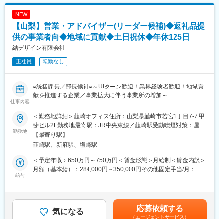
■業務の流れ：
NEW
営業と共にヒアリング…基本プラン作成に必要な要望などをヒア
【山梨】営業・アドバイザー(リーダー候補)◆返礼品提
リングいたします。
↓
供の事業者向◆地域に貢献◆土日祝休◆年休125日
基本プラン作成・打ち合わせ…ヒアリングの結果をまとめた基本
結デザイン有限会社
プランをご提示します。その後、営業にて本見積や請負契約を締
正社員
転勤なし
結。
↓
設計…CADはJWを使用しています。
※統括課長／部長候補※～UIターン歓迎！業界経験者歓迎！地域貢
↓
献を推進する企業／事業拡大に伴う事業所の増加～
着工…着工後も工務担当とやり取りを行うことがあります。
仕事内容
■採用の背景：
■入社後の流れ：
＜勤務地詳細＞韮崎オフィス住所：山梨県韮崎市若宮1丁目7‐7 甲
当社は全国の自治体様のふるさと納税業務を総合的にサポートし
社員は全員で7名で設計1名（社長）、工務4名、営業1名、事務1
斐ビル2F勤務地最寄駅：JR中央東線／韮崎駅受動喫煙対策：屋内
ており、事業は年々成長を遂げています。組織体制の強化とさら
勤務地
名に分かれています。入社後は現在設計も担当している社長より
全面禁煙変更の範囲：無
【最寄り駅】
なる事業拡大を目指し、この度、リーダーシップを発揮し組織を
OJTを行います。
韮崎駅、新府駅、塩崎駅
牽引していただける経験豊富なリーダーを増員することにいたし
ました。地域貢献をミッションとする当社で、その意義を実感し
■IROHA CRAFTが約束する5つのすまいづくり
＜予定年収＞650万円～750万円＜賃金形態＞月給制＜賃金内訳＞
ながらチームを導いていただける方をお待ちしています。
・ずっと大切に住み継がれていくすまいづくり
月額（基本給）：284,000円～350,000円その他固定手当/月：
給与
・ライフスタイルの変化にも柔軟に対応し、将来のリノベーショ
150,000円＜月給＞434,000円～500,000円＜昇給有無＞有＜残業
■業務の概要：
ンも見据えたすまいづくり
手当＞有＜給与補足＞■給与：民間企業でのふるさと納税に関する
私たちの使命は、委託を受けた自治体様への寄附を増やし、地域
・わかりやすく使いやすい、ストレスのないすまいづくり
マネジメント・リーダー経験（1年以上優遇）、自治体でふるさと
の産業を活性化することです。この目標を達成するためには、地
・家族みんなに愛されるすまいづくり
納税や地方創生業務で主担当の経験がある方は優遇■賞与：年2回
応募依頼する
域の事業者様との緊密な協力関係が不可欠です。あなたには、こ
気になる
・コスト、デザイン、耐久性、構造、性能、バランスのとれたす
（前年度実績：3ヶ月）※決算賞与は業績による（前年度支給実績
（エージェントサービス）
うした事業者様との信頼関係を構築し、返礼品の魅力を効果的に