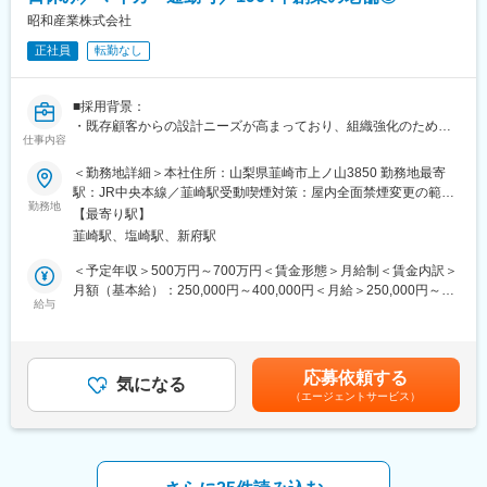
が出来る環境です。
事です。
昭和産業株式会社
変更の範囲：会社の定める業務
正社員
転勤なし
■採用背景：
昨今の世界的な半導体需要の高まりと事業規模の拡大（生産量の
増加）に備えての募集です
■採用背景：
・既存顧客からの設計ニーズが高まっており、組織強化のための
■当社の強み：
仕事内容
増員です。
・最新鋭のマシニングセンターを始め、旋盤、板金、溶接、接
＜勤務地詳細＞本社住所：山梨県韮崎市上ノ山3850 勤務地最寄
合、メッキ加工など複合的な技術を有し、お客様の期待に応えて
■職務概要：
駅：JR中央本線／韮崎駅受動喫煙対策：屋内全面禁煙変更の範
います。
・放送機器や無線通信機器の受託生産を行う当社で、回路設計を
勤務地
囲：無
・精密穴加工に使うドリルなどの工具は自社で製造できるため、
【最寄り駅】
担当していただきます。
お客様の個別の注文にも柔軟に対応することが可能です。0.03mm
韮崎駅、塩崎駅、新府駅
・まずはOrCADを用いた回路設計を担当し、ゆくゆくは習熟度に
からの小径穴加工などは、食品会社の均質な製品作りに役立って
応じて回路/制御両方の電気設計をお任せします。
＜予定年収＞500万円～700万円＜賃金形態＞月給制＜賃金内訳＞
いますし、ミクロン単位での切削技術は、半導体製造装置の性能
月額（基本給）：250,000円～400,000円＜月給＞250,000円～
向上に必要な役割を担っています。
■職務詳細：
給与
400,000円＜昇給有無＞有＜残業手当＞有＜給与補足＞※給与詳細
・回路設計：アナログの回路設計がメインとなります。
は経験・能力を考慮し、相談の上決定します。■賞与実績:年2～3
■当社の魅力：
・お客様から頂いた企画・仕様をもとに、詳細設計から実機によ
回 ※前年度実績5.17か月賃金はあくまでも目安の金額であり、選
・社員同士の仲が良く、役職や年齢に関わらずお互いのことを
る動作検証までご担当頂きます。※パターン設計は外注しています
考を通じて上下する可能性があります。月給(月額)は固定手当を含
「さん」付けで呼び合うフラットな社風です。
応募依頼する
・製品：通信系の制御機械・産業機器などをご担当いただきま
気になる
めた表記です。
・会社まで5分の独身寮があります。徒歩圏内にコンビニがあり、
（エージェントサービス）
す。メインは半導体製造装置です。担当製品は状況やスキルに応
家賃は駐車場付きで7000円で住むことができます。
じて決定します。
・年間休日122日、転勤も無く山梨県で腰を据えて長く働くこと
・顧客先訪問：顧客先への技術営業や製品の納入などで出張が発
が出来る環境です。
生する可能性がございます。エリアは全国で、期間は１泊～1週間
弱程度です。