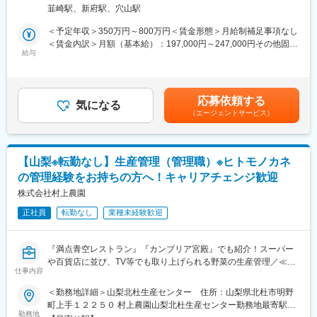
析、データ解析／まとめ、測定器操作によるデータ採取（SEM膜
策：屋内全面禁煙変更の範囲：会社の定める事業所
韮崎駅、新府駅、穴山駅
厚測定、パーティクル測定 他）
■当社の特徴・強み
※クリーンルーム内での作業があります。
＜予定年収＞350万円～800万円＜賃金形態＞月給制補足事項なし
・最新鋭のマシニングセンターを始め、旋盤、板金、溶接、接
＜賃金内訳＞月額（基本給）：197,000円～247,000円その他固定
合、メッキ加工など複合的な技術を有し、お客様の期待に応えて
■使用ツール：
給与
手当/月：10,000円～40,000円＜月給＞207,000円～287,000円＜
います。
Excel、SEM、各種測定器
昇給有無＞有＜残業手当＞有＜給与補足＞※年収は経験・能力を考
・精密穴加工に使うドリルなどの工具は自社で製造できるため、
慮の上、決定します。※その他固定手当：実務手当10,000～40000
お客様の個別の注文にも柔軟に対応することが可能です。0.03mm
■キャリアプラン：
円・昇給：年1回（2月）・賞与：年2回（7月・12月）※2025年度
からの小径穴加工などは、食品会社の均質な製品作りに役立って
応募依頼する
（1）初期研修：導入研修
気になる
実績3.00ヶ月分賃金はあくまでも目安の金額であり、選考を通じ
いますし、ミクロン単位での切削技術は、半導体製造装置の性能
（エージェントサービス）
就業規則や評価制度の説明など
て上下する可能性があります。月給(月額)は固定手当を含めた表記
向上に必要な役割を担っています。
（2）配属先での就業スタート
です。
（3）入社3年目～キャリアUP支援制度
変更の範囲：会社の定める業務
※面談を行い、ご本人の強みを更に強化し弱みを補うための技術研
【山梨※転勤なし】生産管理（管理職）※ヒトモノカネ
修を受講。ベテラン技術者の指導やe-learningも充実しています。
の管理経験をお持ちの方へ！キャリアチェンジ歓迎
ご希望を最大限加味してキャリアUPや給与UPのサポートをいた
します。
株式会社村上農園
正社員
転勤なし
業種未経験歓迎
■会社、仕事の魅力：
・「FOR Alliance System」という、担当営業、クライアントリー
ダー、シニアエキスパートの3者によるサポート体制があります。
『満点青空レストラン』『カンブリア宮殿』でも紹介！スーパー
・ワールドインテックのワークスタイルは、あなたのキャリア形
や百貨店に並び、TV等でも取り上げられる野菜の生産管理／≪旧
成をともに考え、自分にあった分野・勤務地で働けるというワー
仕事内容
来の「農業」を変える農ビジネス／急成長フェーズで裁量をもっ
クスタイルです。
て業務に取り組みたい方を歓迎します！≫
＜勤務地詳細＞山梨北杜生産センター 住所：山梨県北杜市明野
・実務に必要なスキルを身に付けることができる教育研修制度が
町上手１２２５０ 村上農園山梨北杜生産センター勤務地最寄駅：
あり、様々な技術を身につけることができます。
■職務概要
勤務地