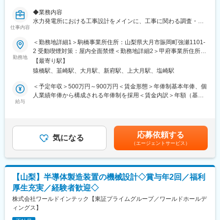
◎現在は、国内に水力発電所163ヶ所、太陽光発電所3ヶ所、風力
◆業務内容
発電所1ヶ所、海外に水力発電所2ヶ所を保有していますが、今
水力発電所における工事設計をメインに、工事に関わる調査・計
後、国内外で益々の事業規模拡大を予定しており、やりがいのあ
仕事内容
画・設計・積算・発注から工事監理や、設備の保守点検・管理・
る業務と自負しております。
運用（巡視）などの、幅広い業務内容についてインハウスエンジ
＜勤務地詳細1＞駒橋事業所住所：山梨県大月市賑岡町強瀬1101-
ニアとして担当いただき、カーボンニュートラル社会の実現に向
2 受動喫煙対策：屋内全面禁煙＜勤務地詳細2＞甲府事業所住所：
◆キャリアパス
けた水力発電設備の工事・維持・運用の一翼を担っていただきま
勤務地
山梨県韮崎市若宮1丁目8-21 受動喫煙対策：屋内全面禁煙変更の
＜短期＞
【最寄り駅】
す。
範囲：会社の定める事業所（リモートワーク含む）
水力事業所や水力工事センターで、点検・工事監理・設備計画な
猿橋駅、韮崎駅、大月駅、新府駅、上大月駅、塩崎駅
どの実務経験を積んだ後は、本社部門や関連部署での業務にも携
◆業務詳細
＜予定年収＞500万円～900万円＜賃金形態＞年俸制基本年俸、個
わりながら、水力事業全体を俯瞰できる幅広い視点を身につけて
＜水力発電設備の工事設計・発注、工事監理＞
人業績年俸から構成される年俸制を採用＜賃金内訳＞年額（基本
いただきます。
・設計段階において、発電設備の工事設計を担当し、発電所の仕
給与
給）：3,120,000円～5,880,000円＜月額＞260,000円～490,000円
＜中長期＞
様に基づく最適な設備配置、構造設計、電気設備設計を実施。
（12分割）＜昇給有無＞有＜残業手当＞有＜給与補足＞※予定年
将来的には事業所管理職など、水力事業の中核を担うポジション
・必要な工事・設備の工事工程・調達計画を立案し、設計図や仕
収はあくまでも目安の金額であり、選考を通じて上下する可能性
を目指していただきながら、状況によって風力・地熱部門での活
様書を作成。
があります。賃金はあくまでも目安の金額であり、選考を通じて
躍を期待しています。
応募依頼する
・設計段階でのリスク評価を行い、施工中の安全性や環境影響を
気になる
上下する可能性があります。月給(月額)は固定手当を含めた表記で
（エージェントサービス）
最小化するための方針を立案。
す。
■配属先部署人数・構成
・発注段階では、工事会社や設備メーカーへの発注業務を担当
水力発電第一線職場土木部門：約200人
し、納期交渉を行う。
年齢構成
・現場での作業が設計通りに進行しているか施工品質や安全基準
50代以上：70名程度
【山梨】半導体製造装置の機械設計◇賞与年2回／福利
が守られているか工事監理を実施。
40代：40名程度
厚生充実／経験者歓迎◇
・工事完了後は、試運転や性能検証を行い、工事設備の健全性の
30代：20名程度
確認を実施。
株式会社ワールドインテック【東証プライムグループ／ワールドホールデ
20代：60名程度
ィングス】
10代：10名程度
＜水力発電設備の点検、保守、運用＞