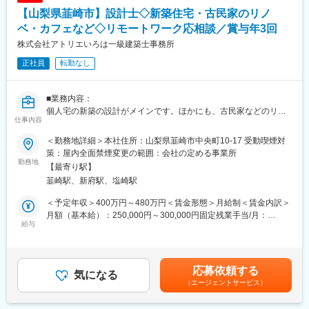
【山梨県韮崎市】設計士◇新築住宅・古民家のリノ
ベ・カフェなど◇リモートワーク応相談／賞与年3回
株式会社アトリエいろは一級建築士事務所
正社員
転勤なし
■業務内容：
個人宅の新築の設計がメインです。ほかにも、古民家などのリノ
仕事内容
ベーションの設計や商業施設の設計などもあります。商業施設は
カフェなどの飲食店舗が多く、美容院などもあります。当社HPに
＜勤務地詳細＞本社住所：山梨県韮崎市中央町10-17 受動喫煙対
も施工事例を載せております。経験や希望によってお任せしてい
策：屋内全面禁煙変更の範囲：会社の定める事業所
きます。
勤務地
【最寄り駅】
韮崎駅、新府駅、塩崎駅
■業務の特徴：
【特徴（1）営業～設計～建築～引き渡しまで当社内で役割分担を
＜予定年収＞400万円～480万円＜賃金形態＞月給制＜賃金内訳＞
して一気通貫で対応。達成感がある仕事です！】お客様はHPなど
月額（基本給）：250,000円～300,000円固定残業手当/月：
から問い合わせをいただくことが多く、要望のヒアリングから関
給与
80,000円～100,000円（固定残業時間24時間0分/月）超過した時
わっていきながら、設計後も社内の工務担当とやり取りを行うた
間外労働の残業手当は追加支給＜月給＞330,000円～400,000円
め、完成した時の達成感が大きい仕事です。
（一律手当を含む）＜昇給有無＞有＜残業手当＞有＜給与補足
＞・昇給：有／4月・賞与：有／5月、11月、12月（決算賞与は経
応募依頼する
【特徴（2）リモートワークも相談可能！】現場へ伺うこともある
気になる
営状況により支給）※給与は経験、能力に準ずる賃金はあくまでも
（エージェントサービス）
ので、フルリモートは厳しいとは思いますが、ご自宅の事情によ
目安の金額であり、選考を通じて上下する可能性があります。月
っては在宅勤務も応相談としています。
給(月額)は固定手当を含めた表記です。