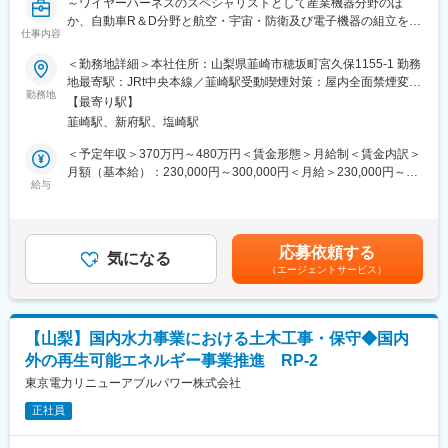
～ワイヤーハーネスのスペシャリストとして産業機器分野のほ
の設計・開発に取り組んでいきます。
か、自動車R＆D分野と航空・宇宙・防衛及び電子機器の組立を手
仕事内容
掛けるササキグループの新規事業を担う会社／経験を活かし、新
■会社の魅力：
規部門の立ち上げに参加～
技術力と信頼：半導体製造装置の分野で高い技術力と顧客からの
＜勤務地詳細＞本社住所：山梨県韮崎市穂坂町宮久保1155-1 勤務
信頼を誇ります。特に、半導体製造の各プロセスにおける装置の
地最寄駅：JRt中央本線／韮崎駅受動喫煙対策：屋内全面禁煙変更
■募集背景：
勤務地
設計から製造まで一貫して対応できる点で他社よりも優れていま
の範囲：会社の定める事業所
【最寄り駅】
株式会社SASAKI CONNECTでは、半導体製造装置の需要が拡大
す。
韮崎駅、新府駅、塩崎駅
する中、技術力を強化し、顧客の期待に応えるために新規部門を
多様なプロジェクト：半導体装置だけでなく、航空・宇宙・防衛
立ち上げることを決定しました。この新規部門で、機械設計を担
関連および電気自動車の部品製造にも携わり、安定した経営基盤
＜予定年収＞370万円～480万円＜賃金形態＞月給制＜賃金内訳＞
当するエンジニアを募集します。
を持っています。
月額（基本給）：230,000円～300,000円＜月給＞230,000円～
給与
300,000円＜昇給有無＞有＜残業手当＞有＜給与補足＞※経験やス
■業務内容：
■組織体制と教育制度：
キルを考慮して決定します。■賞与：あり（業績による）■昇給：
半導体製造装置の設計、既存製品のアップグレード業務
組織構成：現在8名（50代2名、40代1名、30代2名、20代2名）、
あり■その他補足（規定に該当する場合）・通勤手当については、
（半導体製造装置の2D、3Dメカ、CAD 製図を行う業務を担当）
うち2名がササキ様から転籍（社長を含む）
距離に応じてお支払いします。（但し、2km未満については、支
応募依頼する
◇半導体製造装置の研究開発（コンセプト決定、試作、実証）
気になる
給なし）・皆勤手当月3,000円・家族手当月2,000円～10,000円賃
（エージェントサービス）
◇既存装置の3DCAD による機構設計、変更設計、配管設計
■教育体制：入社後、1週間～1か月程度の研修を経て取引先にて
金はあくまでも目安の金額であり、選考を通じて上下する可能性
◇パーツ、制御機器の選定や技術的検討、製造工程への組立指示
業務を開始します。OJTを通じて実務を学べる環境です。
があります。月給(月額)は固定手当を含めた表記です。
書の作成
◇月に5～10台の設計・電気設計を担当
■キャリアステップ：
【山梨】国内水力事業における土木工事・保守◆国内
◇お客様先にお伺いすることもあり、頻度は月に2～3回、エリア
将来的には取引先での独立した業務遂行や、社員の育成、部門の
外の再生可能エネルギー事業推進 RP-2
は関東圏が中心。場合によっては泊まりも想定
マネジメントを期待しています。
東京電力リニューアブルパワー株式会社
■新規部門立ち上げの背景と目指す姿：
変更の範囲：会社の定める業務
正社員
株式会社SASAKI CONNECTでは、半導体製造装置の需要が拡大
する中で、新たな技術革新と市場への迅速な対応を目指して新規