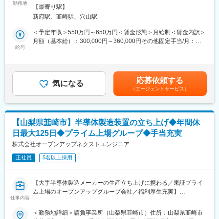
事業計画の立案から実行までを推進し、マネジメントとカイゼン
勤務地
社の定める事業所
用した「植物工場」を全国に8カ所持ち、これまでの農業の課題で
【最寄り駅】
を通して事業成長に貢献いただきます。
あった急な需要の変化にも対応できる体制を整えるなど、日本に
新府駅、韮崎駅、穴山駅
発芽野菜／高成分野菜を導入し、マーケットそのものを創ってき
■業務詳細：
＜予定年収＞550万円～650万円＜賃金形態＞月給制＜賃金内訳＞
た会社です。
◇事業計画の立案ならびに実行推進
月額（基本給）：300,000円～360,000円その他固定手当/月：
◇採用/営業活動の部門間連携
給与
88,000円～100,000円＜月給＞388,000円～460,000円＜昇給有無
■同社の今後
◇運営全般のカイゼン活動の主導（問題発見～解決）
＞有＜残業手当＞有＜給与補足＞※詳細は能力・経験・年齢等を考
同社野菜の需要は、健康志向の高まりなどから年々増加傾向にあ
◇現場運営業務：
慮した上で決定します。・昇給：年1回（5月）・賞与：年2回
ります。その需要に応えるべく、2022年には宮城県に日本最大級
・生産計画に沿った社内人員配置、請求処理
（7・12月）※昨年の実績2.8ヵ月分賃金はあくまでも目安の金額
の生産センターが新たに稼働します。今後は、海外企業との業務
応募依頼する
・現場技術社員の採用/育成/評価/労務管理
気になる
であり、選考を通じて上下する可能性があります。月給(月額)は固
提携やライセンスビジネスなど、積極的な事業展開を実施しま
（エージェントサービス）
・生産スケジュールの確認/調整
定手当を含めた表記です。
す。2035年には、売上1,000億円、世界一の野菜メーカーを本気
・５S、KY活動などの安全管理
で目指しています。
・不具合の原因究明と対策立案及び、QCサークル活動の推進
・残業削減、シフト管理等の作業時間の最適化
【山梨県韮崎市】半導体製造装置の立ち上げ◆年間休
・お客様との折衝対応
日最大125日◆プライム上場グループ◆手当充実
■事業所内の請負内容：
株式会社オープンアップネクストエンジニア
・半導体製造装置（エッチング装置）のスタートアップ業務
正社員
5名以上採用
※国内・海外の半導体生産施設での装置組立・調整
・モジュールの調整、配膳、出荷等の業務
【大手半導体製造メーカーの生産立ち上げに携わる／東証プライ
■この仕事の魅力：
ム上場のオープンアップグループ会社／福利厚生充実】
生産効率や品質向上に向けた改善活動が重要なミッションとなり
仕事内容
ます。
■業務概要：
＜勤務地詳細＞請負事業所（山梨県韮崎市）住所：山梨県韮崎市
現場スタッフと共に課題を解決し、生産性の向上、不良率低下、
半導体製造ラインを立ち上げのため、大手半導体製造メーカーの