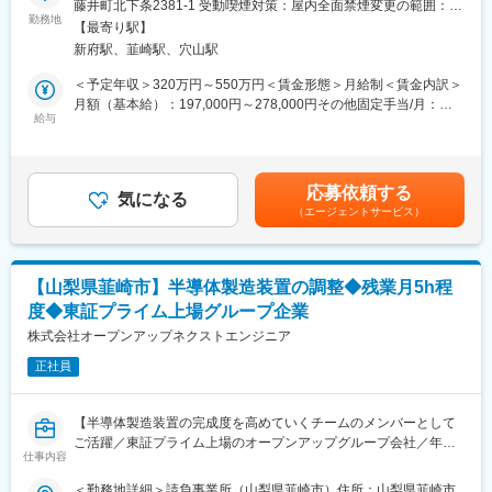
藤井町北下条2381-1 受動喫煙対策：屋内全面禁煙変更の範囲：会
増収につながることで、マネジメント力が成果として目に見える
国内外の工場で装置をセットアップするチームの一員として装置
勤務地
社の定める事業所
形で表れます。
【最寄り駅】
立上げをご担当いただきます。
新府駅、韮崎駅、穴山駅
■当社サービスの強み：
■業務詳細：
＜予定年収＞320万円～550万円＜賃金形態＞月給制＜賃金内訳＞
エンジニアや求職者の皆様一人ひとりが活躍できるフィールドが
（1）作業工程調整：現地工場へ出張・工程確認、変更・関係者と
月額（基本給）：197,000円～278,000円その他固定手当/月：
あります。
の打ち合わせ
給与
23,000円～118,000円＜月給＞220,000円～396,000円＜昇給有無
（2）装置の機械調整、電気調整：ウエハーステージ調整・ティー
＞有＜残業手当＞有＜給与補足＞※詳細は能力・経験・年齢等を考
【顧客企業の皆様にとって】
チング、タッチパネルの設定・試運転、動作確認 など
慮した上で決定します。■昇給：年1回（5月）■賞与：年2回（7
当社は、新卒採用・中途採用を積極的に行っています。様々なス
＜補足＞
月、12月）※その他固定手当＝職務給賃金はあくまでも目安の金
キルや経験、キャリア、ポテンシャルを持つ多様な人材の力で顧
応募依頼する
・出張先での業務は、日本語でコミュニケーションします。
気になる
額であり、選考を通じて上下する可能性があります。月給(月額)は
客企業の皆様のプロジェクトや製品開発の「次」を共に創り出し
（エージェントサービス）
・クリーンルーム内での作業になります
固定手当を含めた表記です。
ていく事ができます。
・出張先は基本的に土日と現地祝日が休みとなります。
＜出張詳細＞
変更の範囲：会社の定める業務
・場所：国内、海外【台湾、韓国、中国、アメリカ、シンガポー
【山梨県韮崎市】半導体製造装置の調整◆残業月5h程
ルなど】
度◆東証プライム上場グループ企業
・期間：1ヶ月～3ヶ月の範囲となります。
・頻度：2～4回/年程度
株式会社オープンアップネクストエンジニア
・宿泊：現地ビジネスホテルまたはコンドミニアム（取引先が予
正社員
約。立替え精算となります）
※主張先にもよりますが、宿泊施設内でも日本語で問題ございませ
ん。
【半導体製造装置の完成度を高めていくチームのメンバーとして
・食事：自由（ホテルや現地店舗）
ご活躍／東証プライム上場のオープンアップグループ会社／年間
・保険：会社で加入
仕事内容
休日最大125日】
＜勤務地詳細＞請負事業所（山梨県韮崎市）住所：山梨県韮崎市