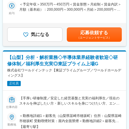
距離を社有車で荷物運搬してもらうことがあります。
＜予定年収＞350万円～450万円＜賃金形態＞月給制＜賃金内訳＞
お互いを「さん付け」で呼び合うフラットな社風が特徴です。中
大物製品を運ぶのにフォークリフトの資格も必須となります。物
月額（基本給）：200,000円～300,000円＜月給＞200,000円～
途入社者も馴染みやすいです。
流業務やそれに似た業務に携わっていた方は取り組みやすいと思
給与
300,000円＜昇給有無＞有＜残業手当＞有＜給与補足＞■昇給：年
います。
1回（4月）■賞与：年2回（6、12月）賃金はあくまでも目安の金
＼社員の声／
将来的には監督者としてキャリアアップしていただくことを期待
額であり、選考を通じて上下する可能性があります。月給(月額)は
私は元々積極的にコミュニケーションをとるようなタイプではあ
しています。
固定手当を含めた表記です。
りませんでしたが、
応募依頼する
気になる
人柄が良い方ばかりなので、 今では臆することなくコミュニケー
（エージェントサービス）
■使う資格：
ションが上手くできています。誰でも最初はモノづくりの知識が
フォークリフト、天井クレーン、玉掛け
ないのは当たり前。 不安に感じることも多いと思いますが、とに
※3つの資格があると尚良し
かく話を聞きに行きやすい先輩方が多くいますので、仕事の悩み
はすぐ解消できます。
【山梨】分析・解析業務◇半導体業界経験者歓迎◇研
■当社の魅力：
修体制／福利厚生充実◎東証プライム上場G
◇社員同士の仲が良く、役職や年齢に関わらずお互いのことを
■当社について
「さん」付けで呼び合うフラットな社風です。
株式会社ワールドインテック【東証プライムグループ／ワールドホールデ
当社は半導体製造装置業界をはじめ、自動車、医療機器、食品関
◇社員食堂が完備されています。人気メニューはカレーで、お弁
ィングス】
連設備、航空宇宙業界など幅広い分野へ高精度な金属加工部品を
当を持参する社員もいます。
提供しています。
正社員
◇会社まで5分の独身寮があります。徒歩圏内にコンビニがあり、
近年は半導体市場の拡大や航空宇宙関連案件の増加を背景に受注
家賃は駐車場付きで7,000円で住むことができます。
が伸長しており、品質に対する要求水準もさらに高度化していま
◇教育体制が充実し、OJTはもちろんのこと、希望があれば当社
す。今後も、モノづくりの本筋を貫き、取引先に貢献していきま
【手厚い研修制度／安定した経営基盤と充実の福利厚生／現在の
製品を知っていただくために製造部での研修も可能です。それ以
す。
スキルを伸ばしたい方・新しいスキルを身につけたい方、エンジ
外にも入社後半年研修、階層別研修、職種別研修、専門教育制度
仕事内容
ニアから管理職を目指す方の活躍できるフィールド◎】
など充実し、各種資格取得の際には受験料は会社で負担します。
変更の範囲：会社の定める業務
＜勤務地詳細1＞顧客先（山梨県韮崎市穂坂町）住所：山梨県韮崎
■業務内容：
市穂坂町 受動喫煙対策：屋内全面禁煙＜勤務地詳細2＞顧客先
【はたらく社員の声】
プロセス（半導体）：装置オペレーション、ウェハの測定／分
勤務地
（山梨県韮崎市藤井町）住所：山梨県韮崎市藤井町 受動喫煙対
https://nakaboshi.co.jp/recruit/#interview
【最寄り駅】