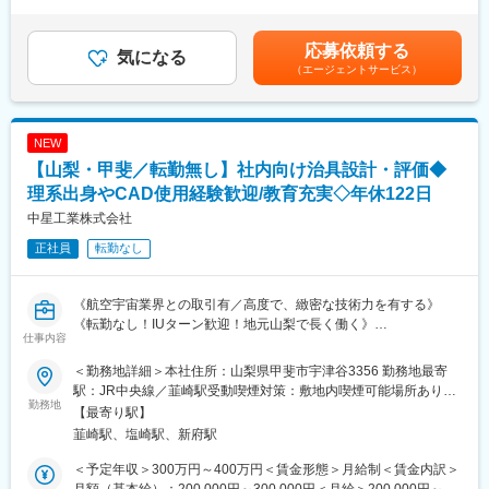
1回（4月）■賞与：年2回（6、12月）賃金はあくまでも目安の金
取得が可能です。
額であり、選考を通じて上下する可能性があります。月給(月額)は
固定手当を含めた表記です。
応募依頼する
気になる
（エージェントサービス）
NEW
【山梨・甲斐／転勤無し】社内向け治具設計・評価◆
理系出身やCAD使用経験歓迎/教育充実◇年休122日
中星工業株式会社
正社員
転勤なし
《航空宇宙業界との取引有／高度で、緻密な技術力を有する》
《転勤なし！IUターン歓迎！地元山梨で長く働く》
仕事内容
《年間休日122日／残業10h程度》
＜勤務地詳細＞本社住所：山梨県甲斐市宇津谷3356 勤務地最寄
■業務内容：
駅：JR中央線／韮崎駅受動喫煙対策：敷地内喫煙可能場所あり変
社内向けの加工治具設計、製図、技術評価業務等を担当していた
勤務地
更の範囲：会社の定める事業所
【最寄り駅】
だきます
韮崎駅、塩崎駅、新府駅
■業務詳細：
＜予定年収＞300万円～400万円＜賃金形態＞月給制＜賃金内訳＞
◎当社で製造する製品の設計・手順書の作成(CADを使います。将