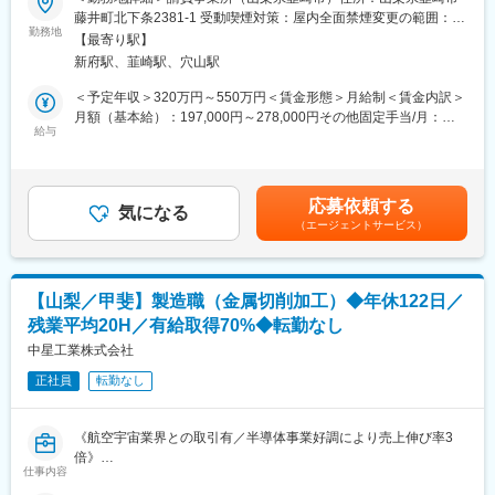
■この仕事の魅力：
■業務概要：
藤井町北下条2381-1 受動喫煙対策：屋内全面禁煙変更の範囲：会
半導体製造装置の組立・調整・立上げ業務に携わった経験があれ
半導体製造装置の各種ユニットを調整し、装置の完成度を高めて
勤務地
社の定める事業所
ば、スキルを活かして活躍できる環境です。大手製造メーカーの
【最寄り駅】
いくチームのメンバーとしてご活躍いただきます。ご経験に応じ
生産を立ち上げるやりがいある仕事です。海外出張を通して、グ
新府駅、韮崎駅、穴山駅
て、後輩指導や工程管理などにも段階的に携わり、事業成長に貢
ローバルな体験を積み重ねることで自身の成長にも繋がります。
献いただきます。
＜予定年収＞320万円～550万円＜賃金形態＞月給制＜賃金内訳＞
月額（基本給）：197,000円～278,000円その他固定手当/月：
■当社サービスの強み：
■業務詳細：
給与
23,000円～118,000円＜月給＞220,000円～396,000円＜昇給有無
エンジニアや求職者の皆様一人ひとりが活躍できるフィールドが
（1）装置ユニットのドッキング
＞有＜残業手当＞有＜給与補足＞※詳細は能力・経験・年齢等を考
あります。
・工具/部材の準備
慮した上で決定します。■昇給：年1回（5月）■賞与：年2回（7
【顧客企業の皆様にとって】
・配線図面/仕様書の確認
月、12月）※その他固定手当＝職務給賃金はあくまでも目安の金
当社は、新卒採用・中途採用を積極的に行っています。様々なス
応募依頼する
・ユニットの位置合わせ
気になる
額であり、選考を通じて上下する可能性があります。月給(月額)は
キルや経験、キャリア、ポテンシャルを持つ多様な人材の力で顧
（エージェントサービス）
（2）装置の配線、調整、検査
固定手当を含めた表記です。
客企業の皆様のプロジェクトや製品開発の「次」を共に創り出し
・各種配線の接続
ていく事ができます。
・装置の動作確認
（3）出荷準備
変更の範囲：会社の定める業務
【山梨／甲斐】製造職（金属切削加工）◆年休122日／
・装置の解体
残業平均20H／有給取得70%◆転勤なし
・各ユニットの梱包
中星工業株式会社
■仕事の魅力：
正社員
転勤なし
大規模請負事業所内で、品質水準の良化や生産性向上の成果を仲
間ともに共感できる職場です。段階的にマネジメントや品質管理
にも携われるため、キャリアアップを希望する方にとって非常に
《航空宇宙業界との取引有／半導体事業好調により売上伸び率3
やりがいのある環境です。
倍》
仕事内容
《20代30代の社員が半数以上を占め若手活躍／有給取得70%／年
■当社サービスの強み：