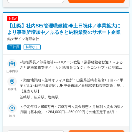
まいづくり
あり）※賞与は試用期間終了後、所定の査定期間に在籍している方
アピールする役割を担っていただきます。リーダーとして各拠点
が対象賃金はあくまでも目安の金額であり、選考を通じて上下す
のメンバーを指導し、事業推進に向けた戦略を立案・実行してい
変更の範囲：会社の定める業務
る可能性があります。月給(月額)は固定手当を含めた表記です。
ただくことを期待しています。
NEW
【山梨】社内SE(管理職候補)◆土日祝休／事業拡大に
■具体的な業務内容：
◇自治体様との面談や連携、調整
より事業所増加中／ふるさと納税業務のサポート企業
◇既存事業者様との調整や協力
結デザイン有限会社
◇返礼品の企画立案および提案
正社員
転勤なし
◇新規返礼品提供事業者の開拓
◇マーケティング戦略の立案と実行
◇各拠点のメンバーの指導および教育
※統括課長／部長候補※～UIターン歓迎！業界経験者歓迎！～ふる
◇チーム全体のパフォーマンス向上と目標達成のためのリーダー
さと納税業務支援／「人と地域をつなぐ」をコンセプトに地域密
シップ発揮
仕事内容
着型の企業／社内のアドバイザーポジション～
■配属先の情報：
＜勤務地詳細＞韮崎オフィス住所：山梨県韮崎市若宮1丁目7‐7 甲
■募集の背景：
現在、20代から30代のメンバー6名で構成されています。リーダ
斐ビル2F勤務地最寄駅：JR中央東線／韮崎駅受動喫煙対策：屋内
全国の自治体様に対してふるさと納税業務の総合サポートを提供
勤務地
ーとして、これらのメンバーをまとめ、組織の成長を推進してい
全面禁煙
【最寄り駅】
している当社は、事業が年々拡大しています。組織体制の強化と
ただきます。
韮崎駅、新府駅、塩崎駅
さらなる事業拡大を目指し、今回新たに管理職を募集いたしま
す。地域貢献をミッションとする当社で、その意義を実感しなが
■働き方および福利厚生：
＜予定年収＞650万円～750万円＜賃金形態＞月給制＜賃金内訳＞
ら働ける方をお待ちしています。
◇残業について
月額（基本給）：284,000円～350,000円その他固定手当/月：
給与
ふるさと納税の特性上、11月から1月が特に繁忙期となり、残業
150,000円＜月給＞434,000円～500,000円＜昇給有無＞有＜残業
■業務内容：
や休日出勤が増える場合があります。現在、業務効率化に取り組
手当＞有＜給与補足＞■給与：社内SEの管理職経験、ふるさと納
あなたには、業務のシステム化とインフラ整備を担当していただ
み、残業の削減を図っています。
税業界経験者優遇■賞与：年2回（前年度実績：3ヶ月）※決算賞与
きます。社内のアドバイザーとして、全体の生産性向上をミッシ