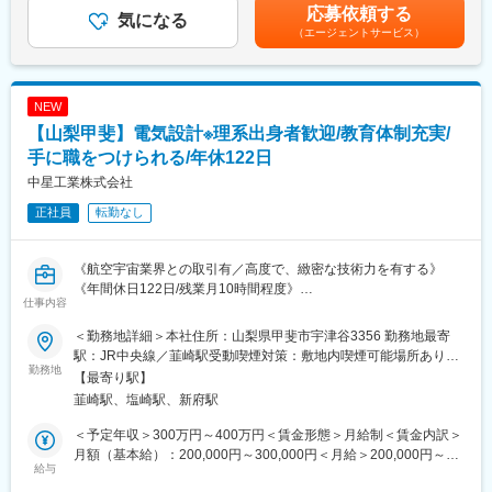
◇本社研修について（本社勤務以外）
は業績による（前年度支給実績あり）※賞与は試用期間終了後、所
応募依頼する
ョンとし、全国の支所運営をサポートするための仕組み作りをリ
気になる
本社（島原）で約1ヶ月間の研修を行うことがあります。その際に
定の査定期間に在籍している方が対象賃金はあくまでも目安の金
（エージェントサービス）
ードしてください。
は社宅を利用いただけます。
額であり、選考を通じて上下する可能性があります。月給(月額)は
◇充実した福利厚生
固定手当を含めた表記です。
■具体的な業務内容：
服装や髪色の自由、書籍購入のリクエスト制度、1時間単位での有
・社内インフラの整備および最適化
給取得が可能です。
NEW
・ポータルシステムの運用保守
【山梨甲斐】電気設計※理系出身者歓迎/教育体制充実/
※各自にノートパソコンとモニターが貸与されます。
変更の範囲：会社の定める業務
手に職をつけられる/年休122日
■配属部署情報：
中星工業株式会社
・情報ソリューション部（5名）
正社員
転勤なし
管理職として、社内のアドバイザー的役割を担い、業務のシステ
ム化やインフラ整備を進めていただきます。組織全体の生産性向
上を目指し、全国の支所運営を支援するための体制を整えていた
《航空宇宙業界との取引有／高度で、緻密な技術力を有する》
だける方を求めています。
《年間休日122日/残業月10時間程度》
仕事内容
■業務内容：
■働き方および福利厚生：
製造設備の電気制御設計業務を担当します。具体的には、配線
◇残業について
＜勤務地詳細＞本社住所：山梨県甲斐市宇津谷3356 勤務地最寄
図・機械回路図の作成、制御盤のレイアウト設計、センサーや制
ふるさと納税の特性上、11月から1月は繁忙期となり、残業や休
駅：JR中央線／韮崎駅受動喫煙対策：敷地内喫煙可能場所あり変
御機器の選定、PLCによる自動化制御プログラムの作成など。
勤務地
日出勤が増える場合があります。現在、業務効率化を進め、残業
更の範囲：会社の定める事業所
【最寄り駅】
社内の設計者や製造部門と連携しながら、設備の安定稼働と改善
の削減に取り組んでいます。
韮崎駅、塩崎駅、新府駅
に貢献いただきます。
◇本社研修（本社勤務以外の場合）
＜詳細＞・計画立案・設備仕様書の作成・センサー等の導入評価
1ヶ月程度、島原本社での研修があり、その期間中は社宅を利用い
＜予定年収＞300万円～400万円＜賃金形態＞月給制＜賃金内訳＞
など
ただけます。
月額（基本給）：200,000円～300,000円＜月給＞200,000円～
給与
◇充実した福利厚生
300,000円＜昇給有無＞有＜残業手当＞有＜給与補足＞■昇給：年
変更の範囲：会社の定める業務
服装や髪色の自由、書籍購入リクエスト制度、1時間単位での有給