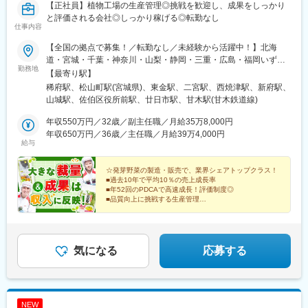
【正社員】植物工場の生産管理◎挑戦を歓迎し、成果をしっかり
と評価される会社◎しっかり稼げる◎転勤なし
仕事内容
【全国の拠点で募集！／転勤なし／未経験から活躍中！】北海
道・宮城・千葉・神奈川・山梨・静岡・三重・広島・福岡いずれ
勤務地
かの拠点へ希望を考慮して配属いたします。※マイカー通勤OK■北
【最寄り駅】
海道伊達生産センター／北海道伊達市南稀府町239-1■宮城大郷生
稀府駅、松山町駅(宮城県)、東金駅、二宮駅、西焼津駅、新府駅、
産センター／宮城県黒川郡大郷町大松沢字新成田川10-1■千葉生産
山城駅、佐伯区役所前駅、廿日市駅、甘木駅(甘木鉄道線)
センター／千葉県東金市滝490■小田原生産センター／神奈川県小
田原市小竹1013-1■大井川生産センター／静岡県焼津市中新田
年収550万円／32歳／副主任職／月給35万8,000円
202■山梨北杜生産センター／山梨県北杜市明野町上手12250■ス
年収650万円／36歳／主任職／月給39万4,000円
給与
ーパースプラウトファクトリー／山梨県北杜市明野町小笠原3394-
415■山梨KM生産センター／山梨県北杜市明野町上手12250■四日
市生産センター／三重県四日市市上海老町1648-66■広島生産セン
☆発芽野菜の製造・販売で、業界シェアトップクラス！
■過去10年で平均10％の売上成長率
ター／広島県広島市佐伯区五日市中央6-1888-1■湯来生産センタ
■年52回のPDCAで高速成長！評価制度◎
ー／広島県広島市佐伯区湯来町白砂1712■福岡生産センター／福
■品質向上に挑戦する生産管理
岡県朝倉市隈江308※受動喫煙対策：各拠点とも屋内全面禁煙
■日勤のみ！環境配慮型の無農薬栽培
⇒躍進を続ける当社で野菜を育てる仕事をしませんか？
気になる
応募する
NEW