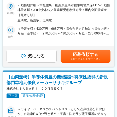
◇社員食堂を完備しており、人気のカレーなどが安価に食べられ
規部門の立ち上げに参加～
＜勤務地詳細＞本社住所：山梨県韮崎市穂坂町宮久保1155-1 勤務
ます。
地最寄駅：JRt中央本線／韮崎駅受動喫煙対策：屋内全面禁煙変更
◇資格取得費用は会社が負担し、あなたのスキルアップを応援し
■募集背景：
勤務地
の範囲：会社の定める事業所
ます。
【最寄り駅】
株式会社SASAKI CONNECTでは、半導体製造装置の需要が拡大
韮崎駅、新府駅、塩崎駅
する中、技術力を強化し、顧客の期待に応えるために新規部門を
■はたらき方/環境
立ち上げることを決定しました。この新規部門で、機械設計を担
＜予定年収＞430万円～668万円＜賃金形態＞月給制＜賃金内訳＞
・研修制度が充実しており、階層別・職種別・専門教育が受けら
当するエンジニアを募集します。
月額（基本給）：270,000円～430,000円＜月給＞270,000円～
れます。
給与
430,000円＜昇給有無＞有＜残業手当＞有＜給与補足＞※経験やス
・2週間ごとの交代制のため、生活リズムを整えやすい仕組みで
■業務内容：
キルを考慮して決定します。■賞与：あり（業績による）■昇給：
す。
半導体製造装置の設計、既存製品のアップグレード業務
あり■その他補足（規定に該当する場合）・通勤手当については、
（半導体製造装置の2D、3Dメカ、CAD 製図を行う業務を担当）
距離に応じてお支払いします。（但し、2km未満については、支
■会社説明
応募依頼する
◇半導体製造装置の研究開発（コンセプト決定、試作、実証）
気になる
給なし）・皆勤手当月3000円・家族手当月2000円～10000円賃金
当社は金属加工を通じてMade in Japanを体現する、創業50年以
（エージェントサービス）
◇既存装置の3DCAD による機構設計、変更設計、配管設計
はあくまでも目安の金額であり、選考を通じて上下する可能性が
上の老舗企業です。半導体製造装置業界をはじめ、自動車、食
◇パーツ、制御機器の選定や技術的検討、製造工程への組立指示
あります。月給(月額)は固定手当を含めた表記です。
品、医療機器、さらには航空宇宙業界まで、幅広い取引先を通じ
書の作成
て世界のものづくりに貢献しています。特に半導体製造装置分野
◇月に5～10台の設計・電気設計を担当
では、世界的な大手企業からメインサプライヤーとして認められ
【山梨韮崎】半導体装置の機械設計/将来性抜群の新規
◇お客様先にお伺いすることもあり、頻度は月に2～3回、エリア
るほどの高い技術力と対応力を備えています。最新鋭のマシニン
部門◎地元優良メーカーササキグループ
は関東圏が中心。場合によっては泊まりも想定
グセンターや旋盤を導入し、板金、溶接、メッキ加工まで複合的
株式会社ＳＡＳＡＫＩ ＣＯＮＮＥＣＴ
な技術を有するのが強みです。精密穴加工に使う工具を自社製造
■新規部門立ち上げの背景と目指す姿：
できる柔軟性も、お客様から選ばれる理由です。ミクロン単位の
正社員
業種未経験歓迎
株式会社SASAKI CONNECTでは、半導体製造装置の需要が拡大
切削技術で、最先端産業の発展を支え続けています。
する中で、新たな技術革新と市場への迅速な対応を目指して新規
部門を立ち上げることを決定しました。この新規部門では、より
変更の範囲：会社の定める業務
～ワイヤーハーネスのスペシャリストとして産業機器分野のほ
高度な技術開発と顧客満足度の向上を目指し、次世代の製造装置
か、自動車R＆D分野と航空・宇宙・防衛及び電子機器の組立を手
の設計・開発に取り組んでいきます。