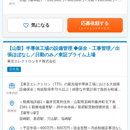
月額（基本給）：200,000円～300,000円＜月給＞200,000円～
来的にはCAMも使えるようになっていただくことを期待していま
給与
300,000円＜昇給有無＞有＜残業手当＞有＜給与補足＞■昇給：年
す)
1回（4月）■賞与：年2回（6、12月）賃金はあくまでも目安の金
◎社内向けの加工治具の設計
額であり、選考を通じて上下する可能性があります。月給(月額)は
◎技術評価(完成した製品の評価試験や、レポートの作成)
固定手当を含めた表記です。
応募依頼する
※希望があれば、当社での加工現場や組立現場に行くことも可能で
気になる
（エージェントサービス）
す。自身で設計したものがどう作られ、どう使われているのかが
分かることは大きなやりがいになります。
■組織：
【山梨】半導体工場の設備管理 ◆保全・工事管理／出
技術部は17名で構成され、その中でも今回配属の設計ソリューシ
張ほぼなし／日勤のみ／東証プライム上場
ョン1課は10名(男性8名、女性2名)で構成されています。20代～
40代の社員が中心となり、中途入社の社員も半数以上を占めてい
東京エレクトロンＢＰ株式会社
る組織です。そのためOJTをはじめとした教育体制は充実してお
正社員
り、中途の方もなじみやすく発言しやすい環境です。
■入社後の流れ：
【東京エレクトロン（TTS）の最先端半導体工場における大規模
教育体制が充実しており、OJTはもちろんのこと、希望があれば
設備保全｜有給取得率70％以上｜綿密な作業計画で負担を軽減
当社製品を知っていただくために製造部での研修も可能です。
仕事内容
｜】
それ以外にも入社後半年研修、階層別研修、職種別研修、専門教
＜勤務地詳細1＞藤井営業所住所：山梨県韮崎市藤井町北下条
育制度など充実し、各種資格取得の際には受験料は会社で負担し
■業務内容
2381-1 勤務地最寄駅：JR中央本線／新府駅受動喫煙対策：屋内
ます。
東京エレクトロン テクノロジーソリューションズ（TTS）の最先
勤務地
全面禁煙＜勤務地詳細2＞穂坂営業所住所：山梨県韮崎市穂坂町三
【最寄り駅】
端半導体工場において、生産活動を支えるファシリティ（工場イ
ツ沢650 勤務地最寄駅：JR中央本線／韮崎駅受動喫煙対策：屋内
■当社の強み：
韮崎駅、新府駅、穴山駅、塩崎駅
ンフラ）の管理業務をお任せします。
全面禁煙変更の範囲：会社の定める事業所
・最新鋭のマシニングセンターを始め、旋盤、板金、溶接、接
ご経験や適性に応じて設備管理または工事管理をご担当いただき
＜予定年収＞600万円～800万円＜賃金形態＞月給制補足事項なし
合、メッキ加工など複合的な技術を有し、お客様の期待に応えて