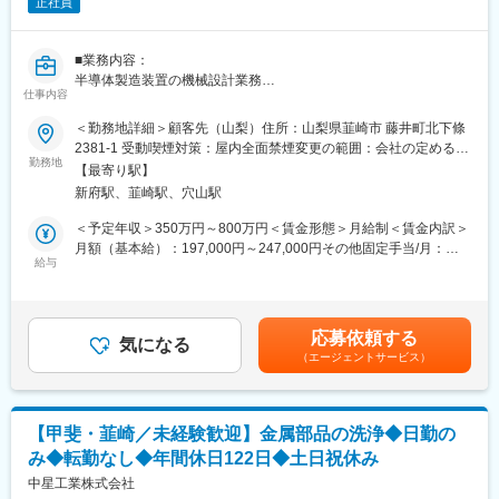
正社員
・定期的な巡視・点検・保守作業（例：油脂交換、部品交換）
変更の範囲：会社の定める業務
や、故障やトラブルが発生した際の迅速な対応を行い、設備の早
期復旧に対応。
■業務内容：
半導体製造装置の機械設計業務
＜内製化制御装置の開発・導入／保守支援（水力工事センターの
仕事内容
み）＞
■入社後の流れ：
＜勤務地詳細＞顧客先（山梨）住所：山梨県韮崎市 藤井町北下條
※工事実務はメーカーや工事会社等に発注して実施いただくことと
（1）入社後初期研修：導入研修（1日間）
2381-1 受動喫煙対策：屋内全面禁煙変更の範囲：会社の定める事
なります。
（2）現場配属
勤務地
業所
【最寄り駅】
（3）入社3年目～キャリアUP支援制度
◆魅力・やりがい
新府駅、韮崎駅、穴山駅
※面談を行い、ご本人の強みを更に強化し弱みを補うための技術研
◎当社は、再生可能エネルギー発電事業領域におけるリーディン
修を受講していただきます。ベテラン技術者の指導やe-learningも
＜予定年収＞350万円～800万円＜賃金形態＞月給制＜賃金内訳＞
グカンパニーを目指し、燃料・火力発電事業に並ぶ柱として国内
充実しています。
月額（基本給）：197,000円～247,000円その他固定手当/月：
外の再生可能エネルギー事業を推進しております。
ご希望を最大限加味してキャリアUPのサポートをいたします。
給与
10,000円～40,000円＜月給＞207,000円～287,000円＜昇給有無
◎現在は、国内に水力発電所163ヶ所、太陽光発電所3ヶ所、風力
その際、給料UPも叶います！
＞有＜残業手当＞有＜給与補足＞■昇給：年1回（2月）■賞与：年
発電所1ヶ所、海外に水力発電所2ヶ所を保有していますが、今
2回（7月、12月／2025年度実績3か月分）※あくまで参考金額と
後、国内外で益々の事業規模拡大を予定しており、やりがいのあ
■会社、仕事の魅力：
なります。経験・能力を考慮の上、決定します。賃金はあくまで
る業務と自負しております。
応募依頼する
・現場での業務時には「FOR Alliance System」という、担当営
気になる
も目安の金額であり、選考を通じて上下する可能性があります。
（エージェントサービス）
業、クライアントリーダー、ダイレクトサポートの3体制によるサ
月給(月額)は固定手当を含めた表記です。
◆キャリアパス
ポート体制があります。
＜短期＞
・ワールドインテックのワークスタイルは、あなたのキャリア形
水力事業所や水力工事センターで、点検・工事監理・設備計画な
成をともに考え、自分にあった分野・勤務地で働けるというワー
どの実務経験を積んだ後は、本社部門や関連部署での業務にも携
【甲斐・韮崎／未経験歓迎】金属部品の洗浄◆日勤の
クスタイルです。
わりながら、水力事業全体を俯瞰できる幅広い視点を身につけて
み◆転勤なし◆年間休日122日◆土日祝休み
・実務に必要なスキルを身に付けることができる教育研修制度が
いただきます。
あり、様々な技術を身につけることができます。
中星工業株式会社
＜中長期＞