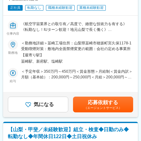
・最新鋭のマシニングセンターを始め、旋盤、板金、溶接、接
正社員
転勤なし
職種未経験歓迎
業種未経験歓迎
合、メッキ加工など複合的な技術を有し、お客様の期待に応えて
います。
・精密穴加工に使うドリルなどの工具は自社で製造できるため、
《航空宇宙業界との取引有／高度で、緻密な技術力を有する》
お客様の個別の注文にも柔軟に対応することが可能です。0.03mm
《転勤なし！IUターン歓迎！地元山梨で長く働く》
からの小径穴加工などは、食品会社の均質な製品作りに役立って
仕事内容
《年間休日122日／夜勤なし》
いますし、ミクロン単位での切削技術は、半導体製造装置の性能
＜勤務地詳細＞韮崎工場住所：山梨県韮崎市穂坂町宮久保1178-1
向上に必要な役割を担っています。
＼未経験の方でも安心／
受動喫煙対策：敷地内全面禁煙変更の範囲：会社の定める事業所
未経験からの入社実績あり
勤務地
■当社の魅力：
【最寄り駅】
手に職を付けたい・技術を身につけたいといった理由で入社して
・社員同士の仲が良く、役職や年齢に関わらずお互いのことを
韮崎駅、新府駅、塩崎駅
います。
「さん」付けで呼び合うフラットな社風です。
入社後に研修やOJTを通じて基礎から学べる環境が整っていま
＜予定年収＞350万円～450万円＜賃金形態＞月給制＜賃金内訳＞
・会社まで5分の独身寮があります。徒歩圏内にコンビニがあり、
す。
月額（基本給）：200,000円～250,000円＜月給＞200,000円～
家賃は駐車場付きで7000円で住むことができます。
給与
250,000円＜昇給有無＞有＜残業手当＞有＜給与補足＞■賞与実
・年間休日122日、転勤も無く山梨県で腰を据えて長く働くこと
■業務内容：
績：年4.8か月分（過去実績）賃金はあくまでも目安の金額であ
が出来る環境です。
・金属加工の専門メーカーである当社にて、金属加工部品の検査
り、選考を通じて上下する可能性があります。月給(月額)は固定手
業務をご担当いただきます。
当を含めた表記です。
変更の範囲：会社の定める業務
応募依頼する
・ノギスやマイクロメータなどの測定機器を使い、製品の寸法や
気になる
（エージェントサービス）
品質を確認します。
■業務の特長：
・未経験の方でも、入社後に研修やOJTを通じて基礎から学べる
【山梨・甲斐／未経験歓迎】組立・検査◆日勤のみ◆
環境が整っています。
転勤なし◆年間休日122日◆土日祝休み
・3次元測定機、ノギス、マイクロメータ、ダイヤルゲージを用い