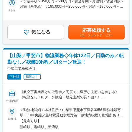
＜予定年収＞350万円～500万円＜賃金形態＞月給制＜賃金内訳＞
設備管理・工事管理のいずれかからスタートし、ご希望や適性に
品質保証として専門性を高めることができます。
月額（基本給）：185,000円～250,000円＜月給＞185,000円～
応じて双方の業務を経験できます。幅広い経験を身につけられま
◇年間休日122日、残業月10時間程度と、腰を据えて長く働きや
給与
250,000円＜昇給有無＞有＜残業手当＞有＜給与補足＞■昇給：年
す。
すい環境です。
1回（4月）■賞与：年2回（6、12月）賃金はあくまでも目安の金
額であり、選考を通じて上下する可能性があります。月給(月額)は
■研修体制
■募集背景
固定手当を含めた表記です。
入社後は3か月間の座学・工場研修を通じて基礎知識を習得いただ
応募依頼する
半導体製造装置メーカー中心とした技術対応で業績好調による増
気になる
き、その後は配属部署でのOJTを通じて実務を学んでいただきま
（エージェントサービス）
員募集です。
す。エネルギー管理士、電気主任技術者、高圧ガス関連資格な
ど、業務に必要な資格の取得も会社がサポートしており、社内研
■職務内容
修や勉強会など学べる環境を整えています。
品質保証担当として以下業務をお任せします
【山梨／甲斐市】物流業務◇年休122日／日勤のみ／転
・品質改善業務（品質不適合削減）
■環境
勤なし／残業10h程／UIターン歓迎！
・顧客品質対応
・個人ロッカー、シャワー室（一部拠点）、食堂完備
中星工業株式会社
・半導体製造装置工場のため快適な環境
社内製造現場と連携し、製品品質を改善及び、改善報告書を作成
正社員
転勤なし
等を行っていただきます。
変更の範囲：会社の定める業務
当社はマシニングセンター、旋盤、5軸加工、溶接、研磨、洗浄、
組立まで一貫して対応できる技術力を保有しています。品質保証
《航空宇宙業界との取引有／高度で、緻密な技術力を有する》
として幅広い製造工程に携わり、ものづくり全体を理解できる環
《転勤なし！IUターン歓迎！地元山梨で長く働く》
境です。
仕事内容
《年休122日／夜勤なし／残業10h程度》
入社後はOJTを中心に業務を習得いただき、希望に応じて製造現
＜勤務地詳細＞本社住所：山梨県甲斐市宇津谷3356 勤務地最寄
場での研修も実施します。
■業務内容：
駅：JR中央線／韮崎駅受動喫煙対策：敷地内喫煙可能場所あり変
部品の受入、出荷梱包、フォークリフトを使って構内運搬および
勤務地
更の範囲：無
■配属部門
【最寄り駅】
出荷管理をご担当いただきます。
組織は部長（50代）、部付（60代）、課長（40代）、一般社員
韮崎駅、塩崎駅、新府駅
本社工場の他に韮崎工場と双葉倉庫があり、車で5～10分程度の
（20代）の4名体制です。