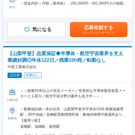
ます。将来的には双方の業務を経験することも可能です。
＜賃金内訳＞月額（基本給）：291,000円～391,000円その他固定
います。
＜建物・設備の管理業務＞
給与
手当/月：29,000円～45,000円＜月給＞320,000円～436,000円＜
・精密穴加工に使うドリルなどの工具は自社で製造できるため、
工場の安定稼働に欠かせない設備の維持・運用を担当します。
昇給有無＞有＜残業手当＞有＜給与補足＞※一律で支給される地域
お客様の個別の注文にも柔軟に対応することが可能です。0.03mm
・日常点検（設備状態の監視・管理）
手当含む※給与詳細は年齢・経験・能力を考慮の上、決定します。
からの小径穴加工などは、食品会社の均質な製品作りに役立って
・年間保守計画の策定および定期点検・整備
■昇給：年1回■賞与：年2回賃金はあくまでも目安の金額であり、
いますし、ミクロン単位での切削技術は、半導体製造装置の性能
応募依頼する
・工場設備・廃水処理設備等の運転管理
気になる
選考を通じて上下する可能性があります。月給(月額)は固定手当を
向上に必要な役割を担っています。
（エージェントサービス）
・対象設備：建屋、電気設備、空調・排気設備、ガス供給設備、
含めた表記です。
純水設備、廃水・廃液処理設備 など
■当社の魅力：
＜工事管理業務＞
・社員同士の仲が良く、役職や年齢に関わらずお互いのことを
主にクリーンルーム内の開発装置に関する設備工事を担当しま
「さん」付けで呼び合うフラットな社風です。
【山梨甲斐】品質保証◆半導体・航空宇宙業界を支え
す。
・社員食堂が完備されています。人気メニューはカレーで、お弁
業績好調◎年休122日／残業10h程／転勤なし
・設備・建屋の修繕工事（保全・改修）
当を持参する社員もいます。
・開発装置への工場設備接続工事
中星工業株式会社
・会社まで5分の独身寮があります。徒歩圏内にコンビニがあり、
・業務範囲：仕様検討→見積取得→工程計画→現場管理→検収・
家賃は駐車場付きで7000円で住むことができます。
正社員
転勤なし
請求処理
※配属先工場により担当設備は異なります。
変更の範囲：会社の定める業務
～～創業55年以上の安定メーカー／世界的な半導体製造装置メー
■本求人の魅力
カーとも取引／航空宇宙分野の案件も拡大中～～
（1）専門性を高められる環境
仕事内容
建物・設備の管理業務は「電気・空調・水・ガス」などの領域に
＼おすすめポイント／
＜勤務地詳細＞本社住所：山梨県甲斐市宇津谷3356 勤務地最寄
分かれており、ご経験やご希望を考慮のうえ担当を決定します。
◇世界的な半導体製造装置メーカーや航空宇宙業界を支える精密
駅：JR中央線／韮崎駅受動喫煙対策：敷地内喫煙可能場所あり変
専門部会や資格取得支援、勉強会を通じて継続的なスキルアップ
部品づくりに携わることができます。
勤務地
更の範囲：無
が可能。最先端半導体工場のインフラを担う技術者として専門性
【最寄り駅】
◇品質改善や顧客対応を通じて、製品品質の向上に直接貢献でき
を磨ける環境です。
韮崎駅、塩崎駅、新府駅
るポジションです。
（2）幅広いキャリア形成が可能
◇創業55年以上にわたり培ってきた高い加工技術を学びながら、