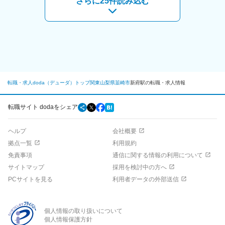
さらに25件読み込む
■社員の声
中星工業の社員は、とにかく話しやすい人が多いです。私は元々
■組織構成：
積極的にコミュニケーションをとるようなタイプではありません
・設計：16名（ソフト設計：5名/電気・回路設計：6名/機械設
でしたが、
計：6名） ※30代～60代まで幅広く在籍し、中途と新卒の割合は
人柄が良い方ばかりなので、 今では臆することなくコミュニケー
ほぼ5:5です。
ションが上手くできています。誰でも最初はモノづくりの知識が
ないのは当たり前。 不安に感じることも多いと思いますが、とに
■今後のキャリアパス：
かく話を聞きに行きやすい先輩方が多くいますので、仕事の悩み
・今後のご希望次第では、ソフトの分野など他業務に挑戦してい
はすぐ解消できます。
くことも可能な環境です。
転職・求人doda（デューダ）トップ
関東
山梨県
韮崎市
新府駅の転職・求人情報
変更の範囲：会社の定める業務
■働き方について：
・残業月20時間程度で働きやすい環境です。
転職サイト dodaをシェア
■当社の特徴：
ヘルプ
会社概要
当社は1964年に電子部品の製造から始まり、全国の産業機器／製
造装置メーカーのニーズに応えるべく、設計/製造・評価検査/据付
拠点一覧
利用規約
までを担っています。
免責事項
通信に関する情報の利用について
現在は放送通信機器の製造で培ったノウハウをもとに「半導体製
サイトマップ
採用を検討中の方へ
造装置などの産業用機械の製造や現地据付といったフィールドサ
ービス」「電子回路設計、基板実装組立て」「無線通信機器等の
PCサイトを見る
利用者データの外部送信
製造」「放送通信機器の設計製造、フィールドサービス」の4本柱
を事業の柱としています。
受託生産メーカーとしては県内で71社との取引があり、様々な業
個人情報の取り扱いについて
界や会社規模の顧客との取引が事業基盤の安定性にも繋がってい
個人情報保護方針
ます。