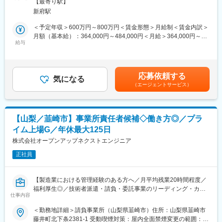
JR線／韮崎駅受動喫煙対策：屋内全面禁煙
・現在のスキルを伸ばしたい方・新しいスキルを身につけたい
【最寄り駅】
当社の生産センターの運営に関わる業務を幅広くお任せします。
方、エンジニアから管理職を目指す方、様々な方が活躍できるフ
新府駅
（1）野菜の栽培や品質の管理
ィールドを用意しています。
（2）パート従業員のマネジメント・育成
＜予定年収＞600万円～800万円＜賃金形態＞月給制＜賃金内訳＞
（3）原価・生産効率改善の管理
月額（基本給）：364,000円～484,000円＜月給＞364,000円～
■当社について：
（4）商品の納期管理
給与
484,000円＜昇給有無＞有＜残業手当＞有＜給与補足＞※現職・前
・当社は、アウトソーシングの進化形である「コ・ソーシング」
職の年収を考慮し決定します※賞与実績:4ヵ月（夏季6月、冬季12
という概念を掲げ、ヒューマンリソース部分での量的支援だけで
■業務詳細
月）※昇給年1回（4月）賃金はあくまでも目安の金額であり、選
なくお客様の課題解決に共に取り組みながら、日本のものづくり
扱う商材は今話題の「ブロッコリースプラウト」「豆苗」「各種
考を通じて上下する可能性があります。月給(月額)は固定手当を含
の発展に尽力してまいりました。
応募依頼する
ハーブ」など。農業の担い手不足や異常気象など、食料の安定供
気になる
めた表記です。
・重要項目として位置付ける「人材育成」を強みに、その変化に
（エージェントサービス）
給への懸念が高まる日本ですが、同社の特徴は野菜生産の自社工
柔軟に対応し、適材適所で「人」が活躍できる場を創出すること
場を持ち、これまで「勘と経験」で育てられてきた野菜を、栽培
で、人々の夢を叶え、その潜在能力を開花させ、よりハイレベル
データや最新のテクノロジーを活用することで、高い品質の商品
な成果を生み出し、お客様の発展に寄与してまいります。
を安定的に作ることが可能となっています。
【山梨／韮崎市】事業所責任者候補◇働き方◎／プラ
変更の範囲：会社の定める業務
イム上場G／年休最大125日
■入社後のキャリア
メンバーとしてキャリアをスタートし、いずれはセンター長とし
株式会社オープンアップネクストエンジニア
て、経営層・他部門と連携した生産センター全体のマネジメント
正社員
を担って頂きます。
■同社について
【製造業における管理経験のある方へ／月平均残業20時間程度／
『豆苗』や『ブロッコリースプラウト』など、誰しもが一度は手
福利厚生◎／技術者派遣・請負・委託事業のリーディング・カン
に取ったことのある話題の野菜を生産・販売する、発芽野菜のト
仕事内容
パニー】
ップ企業です。
＜勤務地詳細＞請負事業所（山梨県韮崎市）住所：山梨県韮崎市
高い栄養価など、高付加価値をもつオンリーワン商品を多数展開
■業務概要：
藤井町北下条2381-1 受動喫煙対策：屋内全面禁煙変更の範囲：会
し『選ぶ理由のある野菜』を世の中に発信して来たほか、ITを活