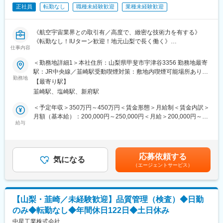
・現在のスキルを伸ばしたい方・新しいスキルを身につけたい
将来的には事業所管理職など、水力事業の中核を担うポジション
正社員
転勤なし
職種未経験歓迎
業種未経験歓迎
方、エンジニアから管理職を目指す方、様々な方が活躍できるフ
を目指していただきながら、状況によって風力・地熱部門での活
ィールドを用意しています。
躍を期待しています。
《航空宇宙業界との取引有／高度で、緻密な技術力を有する》
変更の範囲：会社の定める業務
変更の範囲：会社の定める業務
《転勤なし！IUターン歓迎！地元山梨で長く働く》
仕事内容
《年間休日122日／夜勤なし》
＜勤務地詳細1＞本社住所：山梨県甲斐市宇津谷3356 勤務地最寄
＼未経験の方でも安心／
駅：JR中央線／韮崎駅受動喫煙対策：敷地内喫煙可能場所あり＜
営業出身、飲食店業界出身など、異業界・職種からの入社実績あ
勤務地
勤務地詳細2＞韮崎工場住所：山梨県韮崎市穂坂町宮久保1178-1
【最寄り駅】
り。手に職を付けたい・技術を身につけたいといった理由で入社
受動喫煙対策：敷地内全面禁煙変更の範囲：会社の定める事業所
韮崎駅、塩崎駅、新府駅
しています。
入社後に研修やOJTを通じて基礎から学べる環境が整っていま
＜予定年収＞350万円～450万円＜賃金形態＞月給制＜賃金内訳＞
す。また作業はチームで進めるため、分からないことはすぐに相
月額（基本給）：200,000円～250,000円＜月給＞200,000円～
談できる安心の職場です。
給与
250,000円＜昇給有無＞有＜残業手当＞有＜給与補足＞■賞与実
績：年4.8か月分（過去実績）賃金はあくまでも目安の金額であ
■業務内容：
り、選考を通じて上下する可能性があります。月給(月額)は固定手
・半導体製造装置などに使われる精密金属部品を、洗浄していた
当を含めた表記です。
応募依頼する
だきます。
気になる
（エージェントサービス）
・具体的には、専用設備を使った洗浄作業などを行います。
・洗浄作業では有機溶剤(アルコール・シンナー等)を使用します。
■配属先について：
【山梨・韮崎／未経験歓迎】品質管理（検査）◆日勤
製造部では中途入社者が多数活躍中◎
のみ◆転勤なし◆年間休日122日◆土日休み
■当社の強み：
中星工業株式会社