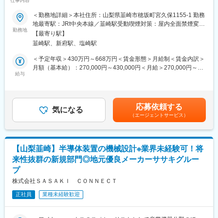
仕事内容
掛けるササキグループの新規事業を担う会社／経験を活かし、新
規部門の立ち上げに参加～
＜勤務地詳細＞本社住所：山梨県韮崎市穂坂町宮久保1155-1 勤務
■会社の魅力：
地最寄駅：JRt中央本線／韮崎駅受動喫煙対策：屋内全面禁煙変更
技術力と信頼：半導体製造装置の分野で高い技術力と顧客からの
■募集背景：
勤務地
の範囲：会社の定める事業所
信頼を誇ります。特に、半導体製造の各プロセスにおける装置の
【最寄り駅】
株式会社SASAKI CONNECTでは、半導体製造装置の需要が拡大
設計から製造まで一貫して対応できる点で他社よりも優れていま
韮崎駅、新府駅、塩崎駅
する中、技術力を強化し、顧客の期待に応えるために新規部門を
す。
立ち上げることを決定しました。この新規部門で、機械設計を担
＜予定年収＞430万円～668万円＜賃金形態＞月給制＜賃金内訳＞
多様なプロジェクト：半導体装置だけでなく、航空・宇宙・防衛
当するエンジニアを募集します。
月額（基本給）：270,000円～430,000円＜月給＞270,000円～
関連および電気自動車の部品製造にも携わり、安定した経営基盤
給与
430,000円＜昇給有無＞有＜残業手当＞有＜給与補足＞※経験やス
を持っています。
■業務内容：
キルを考慮して決定します。■賞与：あり（業績による）■昇給：
半導体製造装置の設計、既存製品のアップグレード業務
あり■その他補足（規定に該当する場合）・通勤手当については、
■組織体制と教育制度：
（半導体製造装置の2D、3Dメカ、CAD 製図を行う業務を担当）
距離に応じてお支払いします。（但し、2km未満については、支
組織構成：現在8名（50代2名、40代1名、30代2名、20代2名）、
応募依頼する
◇半導体製造装置の研究開発（コンセプト決定、試作、実証）
気になる
給なし）・皆勤手当月3000円・家族手当月2000円～10000円賃金
うち2名がササキ様から転籍（社長を含む）
（エージェントサービス）
◇既存装置の3DCAD による機構設計、変更設計、配管設計
はあくまでも目安の金額であり、選考を通じて上下する可能性が
◇パーツ、制御機器の選定や技術的検討、製造工程への組立指示
あります。月給(月額)は固定手当を含めた表記です。
■教育体制：入社後、1週間～1か月程度の研修を経て取引先にて
書の作成
業務を開始します。OJTを通じて実務を学べる環境です。
◇月に5～10台の設計・電気設計を担当
【山梨韮崎】半導体装置の機械設計※業界未経験可！将
◇お客様先にお伺いすることもあり、頻度は月に2～3回、エリア
■キャリアステップ：
来性抜群の新規部門◎地元優良メーカーササキグルー
は関東圏が中心。場合によっては泊まりも想定
将来的には取引先での独立した業務遂行や、社員の育成、部門の
プ
マネジメントを期待しています。
■新規部門立ち上げの背景と目指す姿：
株式会社ＳＡＳＡＫＩ ＣＯＮＮＥＣＴ
株式会社SASAKI CONNECTでは、半導体製造装置の需要が拡大
変更の範囲：会社の定める業務
正社員
業種未経験歓迎
する中で、新たな技術革新と市場への迅速な対応を目指して新規
部門を立ち上げることを決定しました。この新規部門では、より
高度な技術開発と顧客満足度の向上を目指し、次世代の製造装置