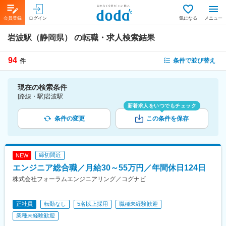
会員登録
ログイン
気になる
メニュー
岩波駅（静岡県）
の転職・求人検索結果
94
条件で並び替え
件
現在の検索条件
[路線・駅]岩波駅
新着求人をいつでもチェック
条件の変更
この条件を保存
締切間近
NEW
エンジニア総合職／月給30～55万円／年間休日124日
株式会社フォーラムエンジニアリング／コグナビ
正社員
転勤なし
5名以上採用
職種未経験歓迎
業種未経験歓迎