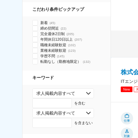
こだわり条件ピックアップ
新着
(
45
)
締め切間近
(
22
)
完全週休2日制
(
205
)
年間休日120日以上
(
207
)
職種未経験歓迎
(
102
)
業種未経験歓迎
(
123
)
学歴不問
(
145
)
転勤なし（勤務地限定）
(
132
)
株式
キーワード
ITエン
New
求人掲載内容すべて
を含む
求人掲載内容すべて
仕事
を含まない
対象