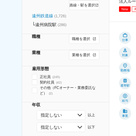
法人ルー
路線・駅を選択
New
遠州鉄道線
(
1,726
)
遠州病院駅
(
286
)
職種
職種を選択
仕事
業種
業種を選択
対象
雇用形態
勤務地
正社員
(
245
)
契約社員
(
42
)
最寄駅
その他（FCオーナー・業務委託な
ど）
(
2
)
給与
年収
指定しない
以上
事業
指定しない
以下