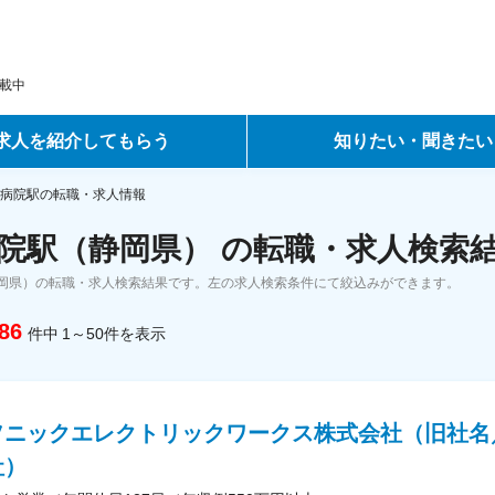
載中
求人を紹介してもらう
知りたい・聞きたい
ントサービス
転職ノウハウ
病院駅の転職・求人情報
院駅（静岡県） の転職・求人検索
サービス
データで見る転職
岡県）の転職・求人検索結果です。左の求人検索条件にて絞込みができます。
ーエージェントサービス
コラム・インタビュー
86
件中
1～50
件
を表示
転職Q&A
ソニックエレクトリックワークス株式会社（旧社名
社）