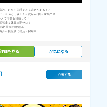
貴族』だから実現できる未来がある！／
.2～30.4万円以上！＆賞与年2回＆家族手当
カ月で店長も目指せる！
残業禁止＆休日出勤ゼロ！
日制&最大5連休あり
海外へ積極的に出店・採用中！
詳細を見る
気になる
)
応募する