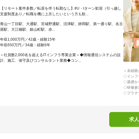
【リモート案件多数／転居を伴う転勤なし】#U・Iターン歓迎（引っ越し
支援制度あり／転職を機に上京したいという方も歓...
青山一丁目駅、大通駅、宮城野通駅、沼津駅、静岡駅、第一通り駅、名古
屋駅、大江橋駅、銀山町駅、赤...
年収1,000万円／42歳・経験15年
年収650万円／34歳・経験6年
＜社員数2,000名を超えるITインフラ専業企業＞◆情報通信システムの設
計、施工、保守及びコンサルタント業務◆コン...
＜未経験
◇インフ
◇基礎か
◇研修参
◇プラチ
求人