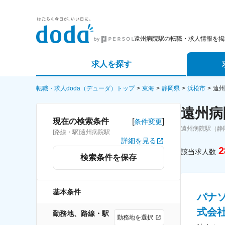
遠州病院駅の転職・求人情報を掲
求人を探す
詳細条件から探す
エージェ
転職・求人doda（デューダ）トップ
東海
静岡県
浜松市
遠州
遠州病
新着求人から探す
スカウト
[
]
現在の検索条件
条件変更
遠州病院駅（静
[路線・駅]遠州病院駅
求人特集から探す
パートナ
詳細を見る
2
該当求人数
検索条件を保存
基本条件
パナ
式会
勤務地、路線・駅
勤務地を選択