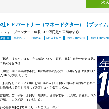
求人
会社ＦＰパートナー（マネードクター）【プライム
ンシャルプランナー／年収1000万円超の実績者多数
転勤なし
上場企業
5名以上採用
職種未経験歓迎
業種未経験歓
契約社員
【幅広い提案ができる／売る感覚ではなく必要な提案】保険や金融商品の
ご提案をお任せ。
【学歴不問／業界経験不問】■営業経験のある方 ◎明瞭な評価制度で収
入UPを実現したい方
【転勤なし／オフィス出社は週1回のみ】◎日本全国47都道府県で募集中
◎勤務地は希望を考慮して決定します◎希望に沿わ...
苗穂駅、苫小牧駅、釧路駅、旭川駅、函館駅前駅、北見駅、青森駅、本八
戸駅、中央弘前駅、下北駅、盛...
外交員報酬1028万円（入社4年目以上・平均）