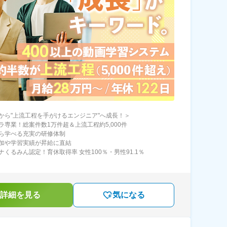
から"上流工程を手がけるエンジニア"へ成長！＞
ラ専業！総案件数1万件超＆上流工程約5,000件
ら学べる充実の研修体制
加や学習実績が昇給に直結
ナくるみん認定！育休取得率 女性100％・男性91.1％
詳細を見る
気になる