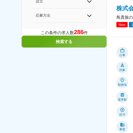
設立
株式
応募方法
鳥貴族の
New
286
この条件の求人数
件
検索する
仕事
対象
勤務地
最寄駅
給与
事業