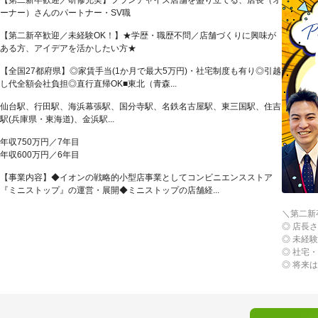
【第二新卒歓迎／研修充実】フランチャイズ店舗を盛り立てる、店長（オ
ーナー）さんのパートナー・SV職
【第二新卒歓迎／未経験OK！】★学歴・職歴不問／店舗づくりに興味が
ある方、アイデアを活かしたい方★
【全国27都府県】◎家賃手当(1か月で最大5万円)・社宅制度も有り◎引越
し代全額会社負担◎直行直帰OK■東北（青森...
仙台駅、行田駅、海浜幕張駅、国分寺駅、名鉄名古屋駅、東三国駅、住吉
駅(兵庫県・東海道)、金浜駅...
年収750万円／7年目
年収600万円／6年目
【事業内容】◆イオンの戦略的小型店事業としてコンビニエンスストア
『ミニストップ』の運営・展開◆ミニストップの店舗経...
＼第二新
◎ 店長
◎ 未経
◎ 社宅
◎ 将来