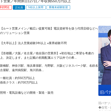
ト営業／年間休日127日／年収例550万円以上
締切間近
5名以上採用
業種未経験歓迎
正社員
【ルート営業メイン／幅広い提案可能】電設資材等を扱う代理店様などへ
のソリューション営業
【大卒以上】法人営業経験3年以上 ※業界経験不問
【首都圏／大阪／名古屋／他全国の営業所】※初任地はご希望を考慮の
上、決定します。また記載の初期配属エリア以外での希...
新橋駅、神奈川駅、海浜幕張駅、与野駅、大阪ビジネスパーク駅、名鉄名
古屋駅、遠州病院駅、旭川四条...
一般社員：約550万円以上
係長クラス：約700万円以上
照明・電気設備などの開発・製造・販売
旧パナソ
◆住宅・