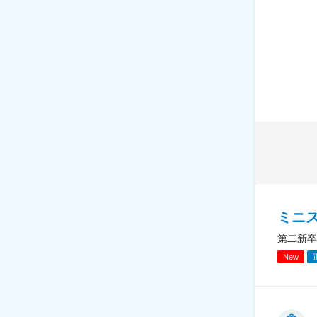
ミニ
第二新卒
New