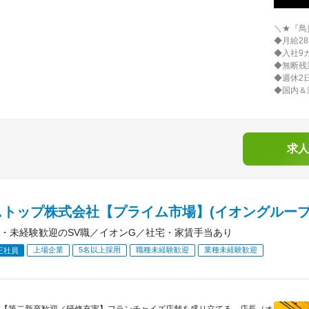
＼★『鳥
◆月給28
◆入社9
◆無断
◆週休2
◆国内＆
求人
ストップ株式会社【プライム市場】(イオングループ
・未経験歓迎のSV職／イオンG／社宅・家賃手当あり
上場企業
5名以上採用
職種未経験歓迎
業種未経験歓迎
正社員