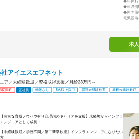
◆年休1
◆年収例
◆国内屈
電気設備
求人
会社アイエスエフネット
ジニア／未経験歓迎／資格取得支援／月給28万円～
締切間近
転勤なし
5名以上採用
職種未経験歓迎
業種未経験歓迎
正社員
【豊富な育成ノウハウ有り◎理想のキャリアを支援】未経験からインフラ
エンジニアとして成長！
【未経験歓迎／学歴不問／第二新卒歓迎】インフラエンジニアになりたい
方