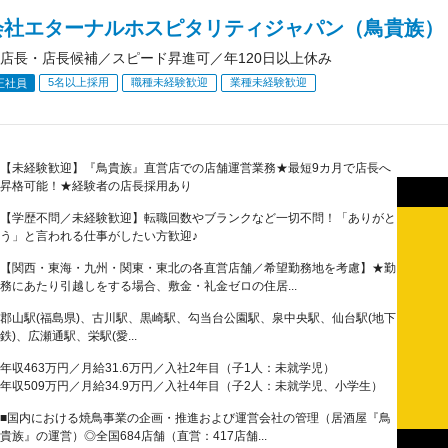
会社エターナルホスピタリティジャパン（鳥貴族）
店長・店長候補／スピード昇進可／年120日以上休み
5名以上採用
職種未経験歓迎
業種未経験歓迎
正社員
【未経験歓迎】『鳥貴族』直営店での店舗運営業務★最短9カ月で店長へ
昇格可能！★経験者の店長採用あり
【学歴不問／未経験歓迎】転職回数やブランクなど一切不問！「ありがと
う」と言われる仕事がしたい方歓迎♪
【関西・東海・九州・関東・東北の各直営店舗／希望勤務地を考慮】★勤
務にあたり引越しをする場合、敷金・礼金ゼロの住居...
郡山駅(福島県)、古川駅、黒崎駅、勾当台公園駅、泉中央駅、仙台駅(地下
鉄)、広瀬通駅、栄駅(愛...
年収463万円／月給31.6万円／入社2年目（子1人：未就学児）
年収509万円／月給34.9万円／入社4年目（子2人：未就学児、小学生）
■国内における焼鳥事業の企画・推進および運営会社の管理（居酒屋『鳥
貴族』の運営）◎全国684店舗（直営：417店舗...