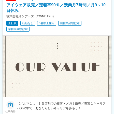
アイウェア販売／定着率90％／残業月7時間／月9～10
日休み
株式会社オンデーズ（OWNDAYS）
正社員
転勤なし
5名以上採用
職種未経験歓迎
業種未経験歓迎
【ノルマなし！】各店舗での接客・メガネ販売／豊富なキャリア
パスの中で、あなたらしいキャリアを歩もう！
仕事内容