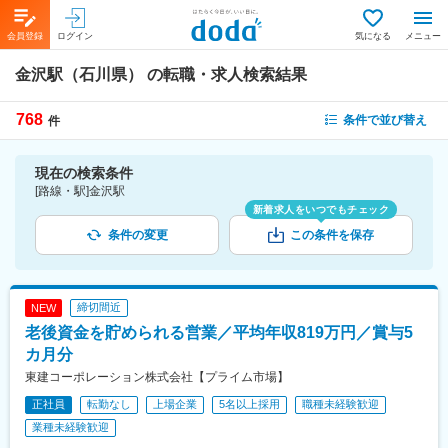
会員登録
ログイン
気になる
メニュー
金沢駅（石川県）
の転職・求人検索結果
768
条件で並び替え
件
現在の検索条件
[路線・駅]金沢駅
新着求人をいつでもチェック
条件の変更
この条件を保存
締切間近
NEW
老後資金を貯められる営業／平均年収819万円／賞与5
カ月分
東建コーポレーション株式会社【プライム市場】
正社員
転勤なし
上場企業
5名以上採用
職種未経験歓迎
業種未経験歓迎