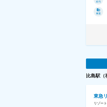
給与
事業
比島駅（
東急
リゾート