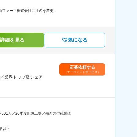
山ファーマ株式会社に社名を変更...
詳細を見る
気になる
応募依頼する
（エージェントサービス）
／業界トップ級シェア
501万／20年度新設工場／働き方◎残業ほ
卒以上