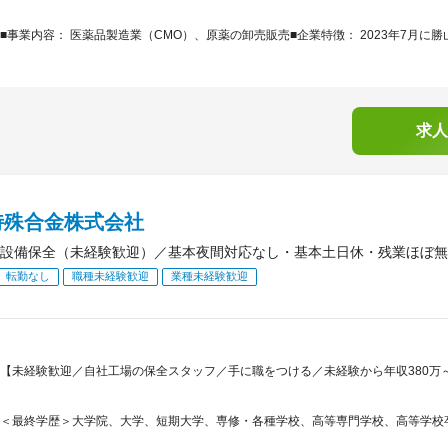
■事業内容： 医薬品製造業（CMO）、原薬の卸売販売■企業特徴： 2023年7月に勝
求人
特殊合金株式会社
設備保全（未経験歓迎）／基本夜間対応なし・基本土日休・残業ほぼ無
転勤なし
職種未経験歓迎
業種未経験歓迎
【未経験歓迎／自社工場の保全スタッフ／手に職をつける／未経験から年収380万～
＜最終学歴＞大学院、大学、短期大学、専修・各種学校、高等専門学校、高等学校