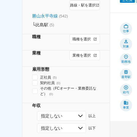
路線・駅を選択
勝山永平寺線
(
542
)
比島駅
(
5
)
仕事
職種
職種を選択
対象
業種
業種を選択
勤務地
雇用形態
正社員
最寄駅
(
5
)
契約社員
(
0
)
その他（FCオーナー・業務委託な
給与
ど）
(
0
)
年収
事業
指定しない
以上
指定しない
以下