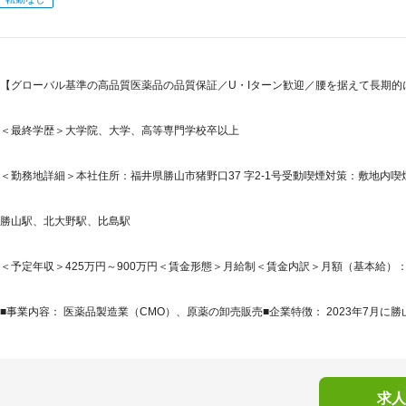
【グローバル基準の高品質医薬品の品質保証／U・Iターン歓迎／腰を据えて長期的
＜最終学歴＞大学院、大学、高等専門学校卒以上
＜勤務地詳細＞本社住所：福井県勝山市猪野口37 字2-1号受動喫煙対策：敷地内喫
勝山駅、北大野駅、比島駅
＜予定年収＞425万円～900万円＜賃金形態＞月給制＜賃金内訳＞月額（基本給）：250,0
■事業内容： 医薬品製造業（CMO）、原薬の卸売販売■企業特徴： 2023年7月に勝
求人