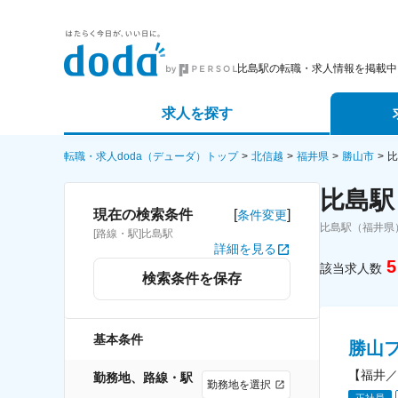
比島駅の転職・求人情報を掲載中
求人を探す
詳細条件から探す
エージェ
転職・求人doda（デューダ）トップ
北信越
福井県
勝山市
比
比島駅
新着求人から探す
スカウト
[
]
現在の検索条件
条件変更
比島駅（福井県
[路線・駅]比島駅
求人特集から探す
パートナ
詳細を見る
5
該当求人数
検索条件を保存
基本条件
勝山
【福井／
勤務地、路線・駅
勤務地を選択
正社員