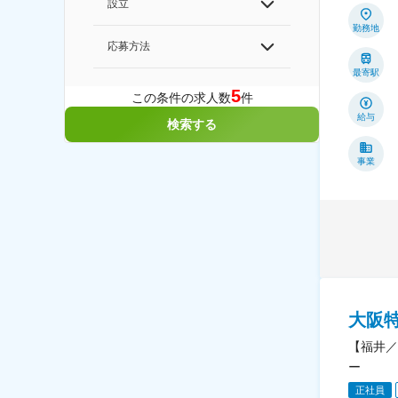
設立
勤務地
応募方法
最寄駅
5
この条件の求人数
件
給与
検索する
事業
大阪
【福井／
ー
正社員