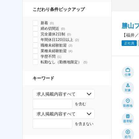
こだわり条件ピックアップ
新着
(
0
)
勝山
締め切間近
(
0
)
完全週休2日制
【福井／
(
0
)
年間休日120日以上
(
2
)
正社員
職種未経験歓迎
(
3
)
業種未経験歓迎
(
4
)
学歴不問
(
1
)
転勤なし（勤務地限定）
(
5
)
仕事
キーワード
対象
求人掲載内容すべて
を含む
勤務地
求人掲載内容すべて
最寄駅
を含まない
給与