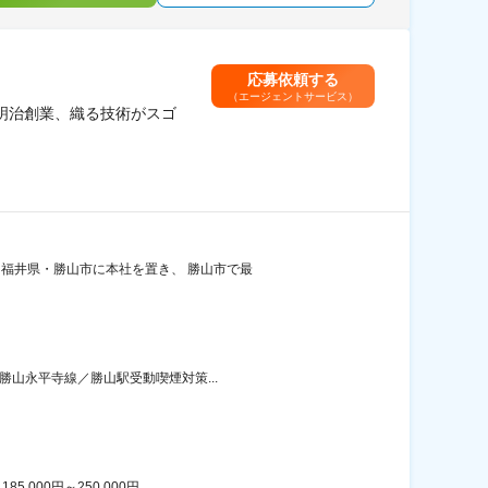
応募依頼する
（エージェントサービス）
明治創業、織る技術がスゴ
、福井県・勝山市に本社を置き、 勝山市で最
勝山永平寺線／勝山駅受動喫煙対策...
00円～250,000円...