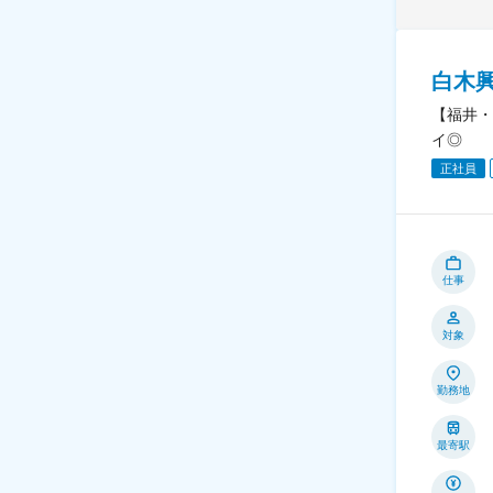
白木
【福井・
イ◎
正社員
仕事
対象
勤務地
最寄駅