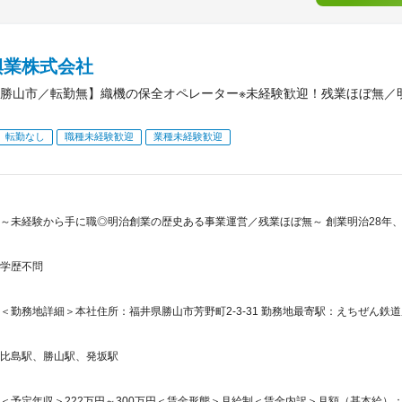
興業株式会社
勝山市／転勤無】織機の保全オペレーター※未経験歓迎！残業ほぼ無／
転勤なし
職種未経験歓迎
業種未経験歓迎
～未経験から手に職◎明治創業の歴史ある事業運営／残業ほぼ無～ 創業明治28年
学歴不問
＜勤務地詳細＞本社住所：福井県勝山市芳野町2-3-31 勤務地最寄駅：えちぜん鉄道
比島駅、勝山駅、発坂駅
＜予定年収＞222万円～300万円＜賃金形態＞月給制＜賃金内訳＞月額（基本給）：185,0