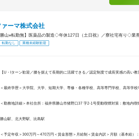
ファーマ株式会社
勝山※転勤無】医薬品の製造◇年休127日（土日祝）／寮社宅有り◇業
転勤なし
業種未経験歓迎
【U・Iターン歓迎／腰を据えて長期的に活躍できる／認定制度で成長実感の高い教
＜最終学歴＞大学院、大学、短期大学、専修・各種学校、高等専門学校、高等学校
＜勤務地詳細＞本社住所：福井県勝山市猪野口37 字2-1号受動喫煙対策：敷地内
勝山駅、北大野駅、比島駅
＜予定年収＞300万円～470万円＜賃金形態＞月給制＜賃金内訳＞月額（基本給）：250,0