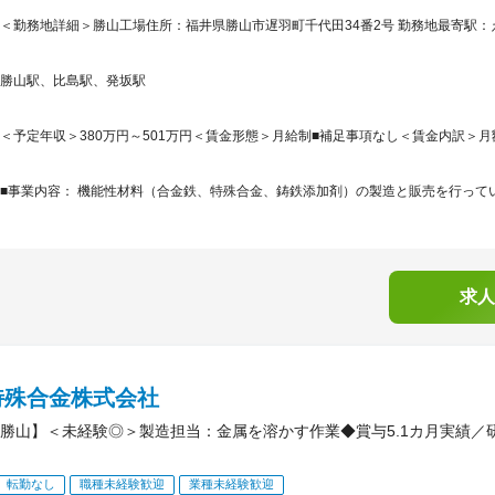
＜勤務地詳細＞勝山工場住所：福井県勝山市遅羽町千代田34番2号 勤務地最寄駅：え
勝山駅、比島駅、発坂駅
＜予定年収＞380万円～501万円＜賃金形態＞月給制■補足事項なし＜賃金内訳＞月額（基
■事業内容： 機能性材料（合金鉄、特殊合金、鋳鉄添加剤）の製造と販売を行ってい
求人
特殊合金株式会社
勝山】＜未経験◎＞製造担当：金属を溶かす作業◆賞与5.1カ月実績／
転勤なし
職種未経験歓迎
業種未経験歓迎