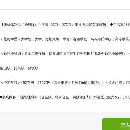
【研修体制◎／未経験から年収452万～572万／働き方◎残業ほぼ無し◆定着率93
＜最終学歴＞大学院、大学、短期大学、専修・各種学校、高等専門学校、高等学校
＜勤務地詳細＞勝山工場住所：福井県勝山市遅羽町千代田34番2号 勤務地最寄駅：え
勝山駅、比島駅、発坂駅
＜予定年収＞452万円～572万円＜賃金形態＞月給制■補足事項なし＜賃金内訳＞月額（基
■事業内容： 機能性材料（合金鉄、特殊合金、鋳鉄添加剤）の製造と販売を行ってい
求人