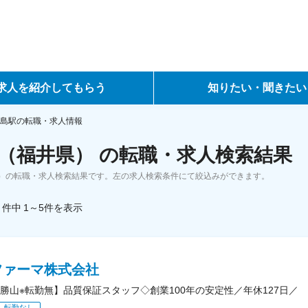
求人を紹介してもらう
知りたい・聞きたい
ントサービス
転職ノウハウ
島駅の転職・求人情報
（福井県） の転職・求人検索結果
サービス
データで見る転職
）の転職・求人検索結果です。左の求人検索条件にて絞込みができます。
ーエージェントサービス
コラム・インタビュー
件中
1～5
件
を表示
転職Q&A
ファーマ株式会社
勝山※転勤無】品質保証スタッフ◇創業100年の安定性／年休127日／
転勤なし