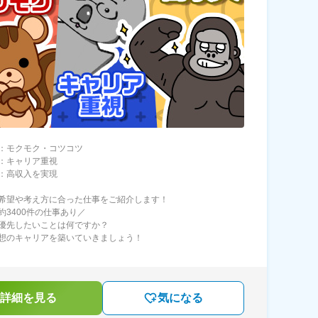
：モクモク・コツコツ
：キャリア重視
：高収入を実現
希望や考え方に合った仕事をご紹介します！
約3400件の仕事あり／
優先したいことは何ですか？
想のキャリアを築いていきましょう！
詳細を見る
気になる