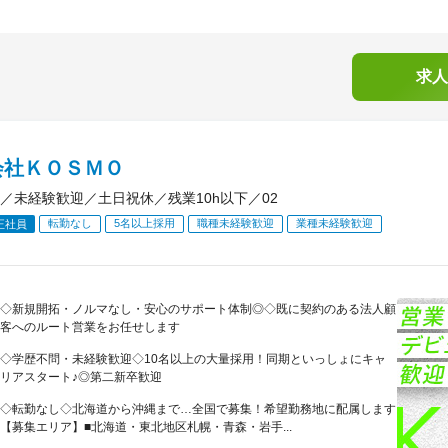
求人
会社ＫＯＳＭＯ
／未経験歓迎／土日祝休／残業10h以下／02
転勤なし
5名以上採用
職種未経験歓迎
業種未経験歓迎
正社員
◇新規開拓・ノルマなし・安心のサポート体制◎◇既に契約のある法人顧
客へのルート営業をお任せします
◇学歴不問・未経験歓迎◇10名以上の大量採用！同期といっしょにキャ
リアスタート♪◎第二新卒歓迎
◇転勤なし◇北海道から沖縄まで…全国で募集！希望勤務地に配属します
【募集エリア】■北海道・東北地区札幌・青森・岩手...