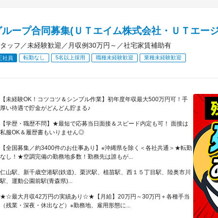
グループ合同募集(ＵＴエイム株式会社・ＵＴエージ
タッフ／未経験歓迎／月収例30万円～／社宅家賃補助有
転勤なし
5名以上採用
職種未経験歓迎
業種未経験歓迎
正社員
【未経験OK！コツコツ＆シンプル作業】初年度年収最大500万円可！手
厚い待遇で貯金がどんどん貯まる♪
【学歴・職歴不問】★最短で応募当日面接＆スピード内定も可！ 面接は
私服OK＆履歴書もいりません◎
【全国募集／約3400件のお仕事あり】※沖縄県を除く＜各社共通＞★転勤
なし！★空調完備の勤務地多数！勤務先は誰もが...
仁山駅、新千歳空港駅(鉄道)、栗沢駅、植苗駅、西１５丁目駅、陸奥市川
駅、運動公園前駅(青森県)...
★☆最大月収42万円の実績あり☆★【月給】20万円～30万円＋各種手当
（残業・深夜・休出など）※勤務地、雇用形態に...