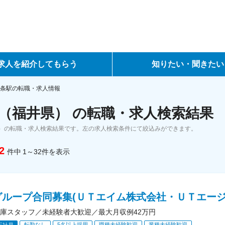
求人を紹介してもらう
知りたい・聞きたい
ントサービス
転職ノウハウ
条駅の転職・求人情報
（福井県） の転職・求人検索結果
サービス
データで見る転職
）の転職・求人検索結果です。左の求人検索条件にて絞込みができます。
ーエージェントサービス
コラム・インタビュー
2
件中
1～32
件
を表示
転職Q&A
グループ合同募集(ＵＴエイム株式会社・ＵＴエージ
庫スタッフ／未経験者大歓迎／最大月収例42万円
転勤なし
5名以上採用
職種未経験歓迎
業種未経験歓迎
正社員