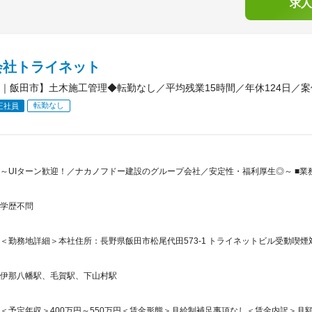
求人
会社トライネット
｜飯田市】土木施工管理◆転勤なし／平均残業15時間／年休124日／
転勤なし
正社員
～UIターン歓迎！／ナカノフドー建設のグループ会社／安定性・福利厚生◎～ ■業
学歴不問
＜勤務地詳細＞本社住所：長野県飯田市松尾代田573-1 トライネットビル受動喫
伊那八幡駅、毛賀駅、下山村駅
＜予定年収＞400万円～550万円＜賃金形態＞月給制補足事項なし＜賃金内訳＞月額（基本