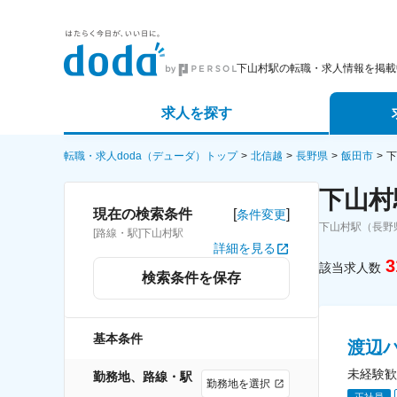
下山村駅の転職・求人情報を掲載
求人を探す
詳細条件から探す
エージェ
転職・求人doda（デューダ）トップ
北信越
長野県
飯田市
下
下山村
新着求人から探す
スカウト
[
]
現在の検索条件
条件変更
下山村駅（長野
[路線・駅]下山村駅
求人特集から探す
パートナ
詳細を見る
3
該当求人数
検索条件を保存
基本条件
渡辺
未経験歓
勤務地、路線・駅
勤務地を選択
正社員