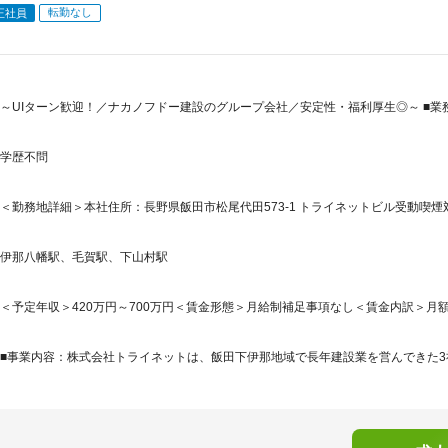
転勤なし
正社員
～UIターン歓迎！／ナカノフドー建設のグループ会社／安定性・福利厚生◎～ ■業
学歴不問
＜勤務地詳細＞本社住所：長野県飯田市松尾代田573-1 トライネットビル受動喫煙
伊那八幡駅、毛賀駅、下山村駅
＜予定年収＞420万円～700万円＜賃金形態＞月給制補足事項なし＜賃金内訳＞月額（基本
■事業内容：株式会社トライネットは、飯田下伊那地域で長年建設業を営んできた3社が