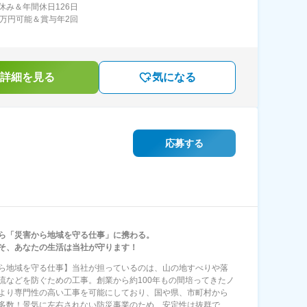
休み＆年間休日126日
0万円可能＆賞与年2回
詳細を見る
気になる
応募する
ら「災害から地域を守る仕事」に携わる。
そ、あなたの生活は当社が守ります！
ら地域を守る仕事】当社が担っているのは、山の地すべりや落
流などを防ぐための工事。創業から約100年もの間培ってきたノ
より専門性の高い工事を可能にしており、国や県、市町村から
多数！景気に左右されない防災事業のため、安定性は抜群で