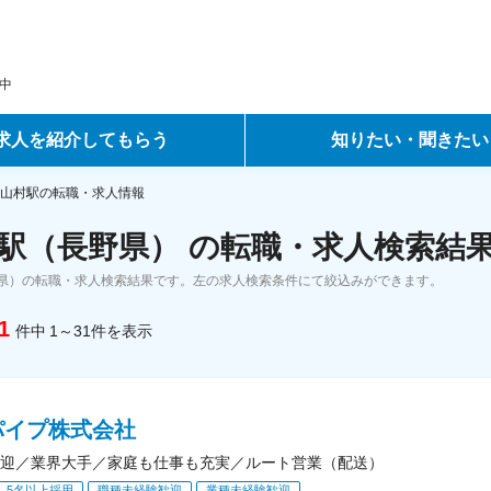
中
求人を紹介してもらう
知りたい・聞きたい
ントサービス
転職ノウハウ
山村駅の転職・求人情報
駅（長野県） の転職・求人検索結
サービス
データで見る転職
県）の転職・求人検索結果です。左の求人検索条件にて絞込みができます。
ーエージェントサービス
コラム・インタビュー
1
件中
1～31
件
を表示
転職Q&A
パイプ株式会社
迎／業界大手／家庭も仕事も充実／ルート営業（配送）
5名以上採用
職種未経験歓迎
業種未経験歓迎