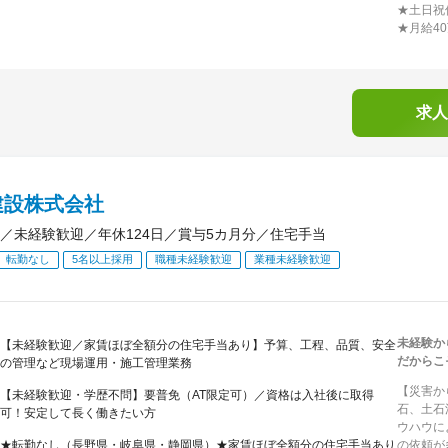
★土日祝
★月給4
求人
建設株式会社
／未経験歓迎／年休124日／賞与5カ月分／住宅手当
転勤なし
5名以上採用
職種未経験歓迎
業種未経験歓迎
未経験か
【未経験歓迎／家賃ほぼ全額分の住宅手当あり】予算、工程、品質、安全
だからこ
の管理など現場運用・施工管理業務
【災害か
【未経験歓迎・学歴不問】要普免（AT限定可）／資格は入社後に取得
石、土石
可！安定して長く働きたい方
ウハウに
★転勤なし（長野県・岐阜県・静岡県）★家賃ほぼ全額分の住宅手当あり
の依頼が