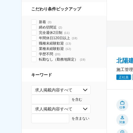
こだわり条件ピックアップ
新着
(
3
)
締め切間近
(
2
)
完全週休2日制
(
11
)
年間休日120日以上
(
18
)
職種未経験歓迎
(
13
)
業種未経験歓迎
(
12
)
学歴不問
(
20
)
北陽
転勤なし（勤務地限定）
(
19
)
施工管理
キーワード
正社員
求人掲載内容すべて
を含む
仕事
求人掲載内容すべて
を含まない
対象