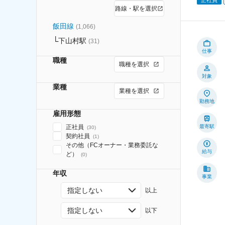
路線・駅を選択
飯田線
(
1,066
)
下山村駅
(
31
)
仕事
職種
職種を選択
対象
業種
業種を選択
勤務地
雇用形態
正社員
最寄駅
(
30
)
契約社員
(
1
)
その他（FCオーナー・業務委託な
給与
ど）
(
0
)
年収
事業
指定しない
以上
指定しない
以下