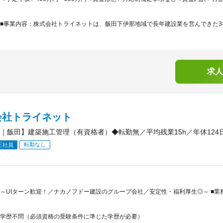
■事業内容：株式会社トライネットは、飯田下伊那地域で長年建設業を営んできた3社が
求人
会社トライネット
｜飯田】建築施工管理（有資格者）◆転勤無／平均残業15h／年休12
転勤なし
正社員
～UIターン歓迎！／ナカノフドー建設のグループ会社／安定性・福利厚生◎～ ■
学歴不問（必須資格の受験条件に準じた学歴が必要）