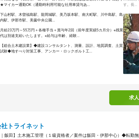
★マイカー通勤OK（通勤時利用可能な社用車貸与あ...
す。長...
下山村駅、木曽福島駅、龍岡城駅、美乃坂本駅、南大町駅、川中島駅、島
内駅、伊那市駅、美薗中央公園...
月給23万円～55万円＋各種手当＋賞与年2回（前年度実績5カ月分）※残業
代は別途支給いたします。※給与は年齢、経験...
【総合土木建設業】◆建設コンサルタント、測量、設計、地質調査、土質
試験◆地すべり対策工事、アンカー・ロックボルト工...
求人
会社トライネット
｜飯田】土木施工管理（１級資格者／案件は飯田・伊那中心）◆転勤無／