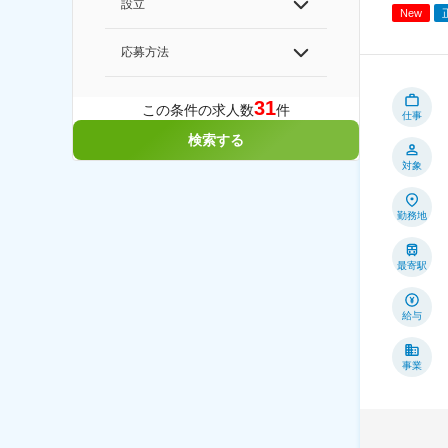
設立
New
応募方法
31
この条件の求人数
件
仕事
検索する
対象
勤務地
最寄駅
給与
事業