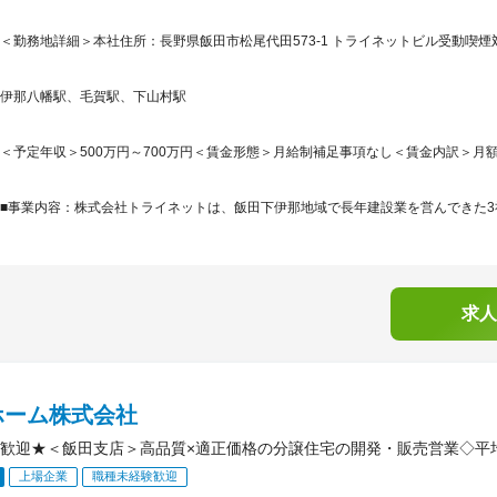
＜勤務地詳細＞本社住所：長野県飯田市松尾代田573-1 トライネットビル受動喫
伊那八幡駅、毛賀駅、下山村駅
＜予定年収＞500万円～700万円＜賃金形態＞月給制補足事項なし＜賃金内訳＞月額（基本
■事業内容：株式会社トライネットは、飯田下伊那地域で長年建設業を営んできた3社が
求人
ホーム株式会社
歓迎★＜飯田支店＞高品質×適正価格の分譲住宅の開発・販売営業◇平均
上場企業
職種未経験歓迎