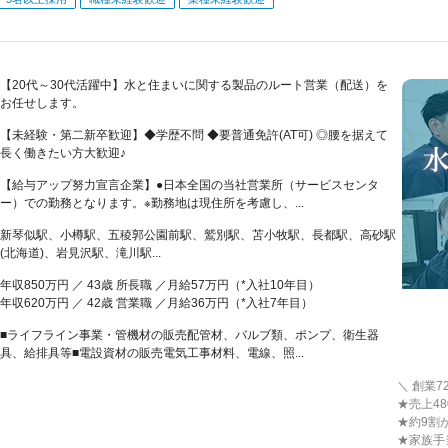
【20代～30代活躍中】水と住まいに関する製品のルート営業（配送）を
お任せします。
【未経験・第二新卒歓迎】◆学歴不問 ◆要普通免許(AT可) ◎腰を据えて
長く働きたい方大歓迎♪
【給与アップ努力宣言企業】●日本全国の当社営業所（サービスセンタ
ー）での勤務となります。※勤務地は現住所を考慮し、...
新琴似駅、小樽駅、五稜郭公園前駅、鷲別駅、苫小牧駅、長都駅、高砂駅
(北海道)、岩見沢駅、滝川駅...
年収850万円 ／ 43歳 所長職 ／月給57万円（*入社10年目）
年収620万円 ／ 42歳 営業職 ／月給36万円（*入社7年目）
■ライフライン事業・管機材の販売配管材、バルブ類、ポンプ、衛生器
具、給排具等■電設資材の販売電気工事材料、電線、照...
＼ 創業
★売上4
★約9割
★家族手