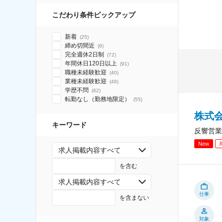
こだわり条件ピックアップ
新着
(
25
)
締め切間近
(
9
)
完全週休2日制
(
72
)
年間休日120日以上
(
91
)
職種未経験歓迎
(
40
)
業種未経験歓迎
(
48
)
学歴不問
(
62
)
転勤なし（勤務地限定）
(
55
)
株式
キーワード
反響営業
New
求人掲載内容すべて
を含む
求人掲載内容すべて
仕事
を含まない
対象