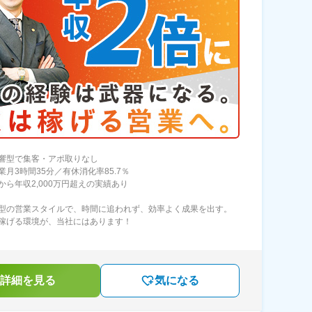
響型で集客・アポ取りなし
業月3時間35分／有休消化率85.7％
から年収2,000万円超えの実績あり
型の営業スタイルで、時間に追われず、効率よく成果を出す。
稼げる環境が、当社にはあります！
詳細を見る
気になる