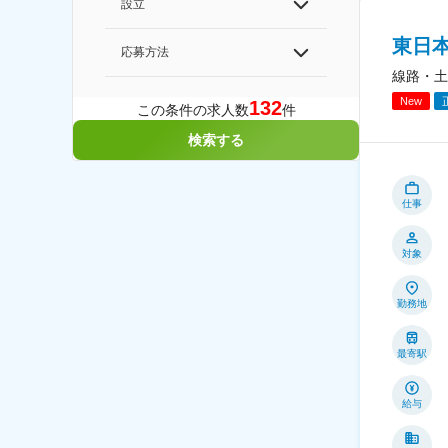
設立
東日
応募方法
線路・土
New
132
この条件の求人数
件
検索する
仕事
対象
勤務地
最寄駅
給与