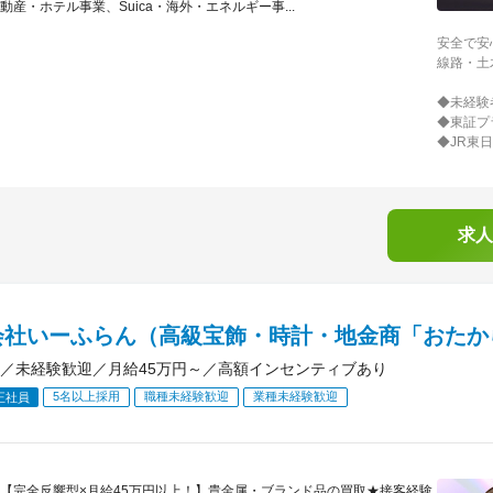
動産・ホテル事業、Suica・海外・エネルギー事...
安全で安
線路・土
◆未経験
◆東証プ
◆JR東
求人
会社いーふらん（高級宝飾・時計・地金商「おたか
／未経験歓迎／月給45万円～／高額インセンティブあり
5名以上採用
職種未経験歓迎
業種未経験歓迎
正社員
【完全反響型×月給45万円以上！】貴金属・ブランド品の買取★接客経験