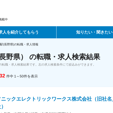
掲載中
求人を紹介してもらう
知りたい・聞きたい
ントサービス
転職ノウハウ
駅(長野県)の転職・求人情報
長野県） の転職・求人検索結果
サービス
データで見る転職
の転職・求人検索結果です。左の求人検索条件にて絞込みができます。
ーエージェントサービス
コラム・インタビュー
32
件中
1～50
件
を表示
転職Q&A
ソニックエレクトリックワークス株式会社（旧社名
社）