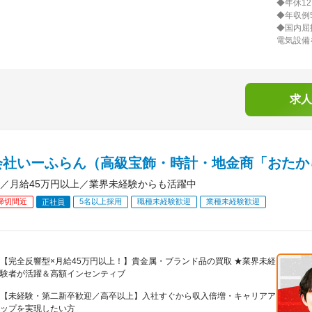
◆年休1
◆年収例
◆国内屈
電気設備
求人
会社いーふらん（高級宝飾・時計・地金商「おたか
／月給45万円以上／業界未経験からも活躍中
締切間近
5名以上採用
職種未経験歓迎
業種未経験歓迎
正社員
【完全反響型×月給45万円以上！】貴金属・ブランド品の買取 ★業界未経
験者が活躍＆高額インセンティブ
【未経験・第二新卒歓迎／高卒以上】入社すぐから収入倍増・キャリアア
ップを実現したい方