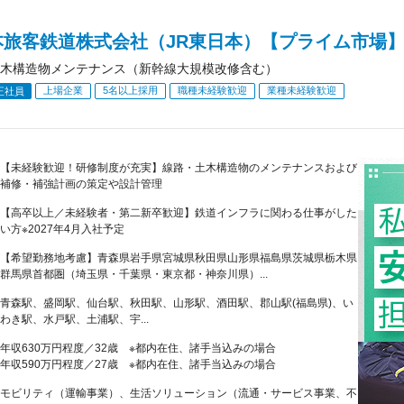
本旅客鉄道株式会社（JR東日本）【プライム市場
木構造物メンテナンス（新幹線大規模改修含む）
上場企業
5名以上採用
職種未経験歓迎
業種未経験歓迎
正社員
【未経験歓迎！研修制度が充実】線路・土木構造物のメンテナンスおよび
補修・補強計画の策定や設計管理
【高卒以上／未経験者・第二新卒歓迎】鉄道インフラに関わる仕事がした
い方※2027年4月入社予定
【希望勤務地考慮】青森県岩手県宮城県秋田県山形県福島県茨城県栃木県
群馬県首都圏（埼玉県・千葉県・東京都・神奈川県）...
青森駅、盛岡駅、仙台駅、秋田駅、山形駅、酒田駅、郡山駅(福島県)、い
わき駅、水戸駅、土浦駅、宇...
年収630万円程度／32歳 ※都内在住、諸手当込みの場合
年収590万円程度／27歳 ※都内在住、諸手当込みの場合
モビリティ（運輸事業）、生活ソリューション（流通・サービス事業、不