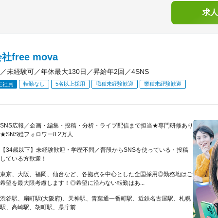
求人
free mova
報／未経験可／年休最大130日／昇給年2回／4SNS
転勤なし
5名以上採用
職種未経験歓迎
業種未経験歓迎
正社員
SNS広報／企画・編集・投稿・分析・ライブ配信まで担当★専門研修あり
★SNS総フォロワー8.2万人
【34歳以下】未経験歓迎・学歴不問／普段からSNSを使っている・投稿
している方歓迎！
東京、大阪、福岡、仙台など、各拠点を中心とした全国採用◎勤務地はご
希望を最大限考慮します！◎希望に沿わない転勤はあ...
渋谷駅、扇町駅(大阪府)、天神駅、青葉通一番町駅、近鉄名古屋駅、札幌
駅、高崎駅、胡町駅、県庁前...