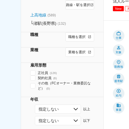
法人ルー
路線・駅を選択
New
上高地線
(
589
)
渚駅(長野県)
(
132
)
職種
職種を選択
仕事
業種
業種を選択
対象
雇用形態
勤務地
正社員
(
126
)
契約社員
(
6
)
最寄駅
その他（FCオーナー・業務委託な
ど）
(
0
)
給与
年収
指定しない
以上
事業
指定しない
以下