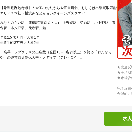
【希望勤務地考慮】＊全国のおたからや直営店舗、もしくは出張買取可能
エリア＊本社（横浜みなとみらいクイーンズスクエア...
みなとみらい駅、新宿駅(東京メトロ)、上野幌駅、弘前駅、小中野駅、青
森駅、本八戸駅、花巻駅、船...
年収1,576万円／入社1年
年収1,913万円／入社2年
・業界トップクラスの出店数（全国1,820店舗以上）を誇る「おたから
や」の運営◎店舗拡大中・メディア（テレビCM・...
★完全反
★平均残
★未経験
完全反響
合理的に
求人