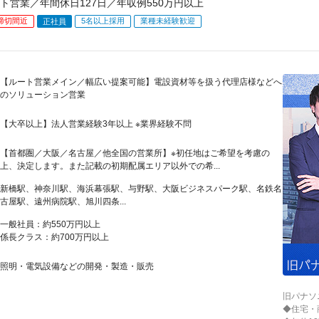
ト営業／年間休日127日／年収例550万円以上
締切間近
5名以上採用
業種未経験歓迎
正社員
【ルート営業メイン／幅広い提案可能】電設資材等を扱う代理店様などへ
のソリューション営業
【大卒以上】法人営業経験3年以上 ※業界経験不問
【首都圏／大阪／名古屋／他全国の営業所】※初任地はご希望を考慮の
上、決定します。また記載の初期配属エリア以外での希...
新橋駅、神奈川駅、海浜幕張駅、与野駅、大阪ビジネスパーク駅、名鉄名
古屋駅、遠州病院駅、旭川四条...
一般社員：約550万円以上
係長クラス：約700万円以上
照明・電気設備などの開発・製造・販売
旧パナソ
◆住宅・