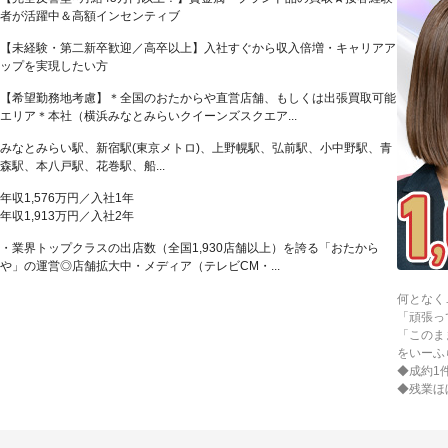
者が活躍中＆高額インセンティブ
【未経験・第二新卒歓迎／高卒以上】入社すぐから収入倍増・キャリアア
ップを実現したい方
【希望勤務地考慮】＊全国のおたからや直営店舗、もしくは出張買取可能
エリア＊本社（横浜みなとみらいクイーンズスクエア...
みなとみらい駅、新宿駅(東京メトロ)、上野幌駅、弘前駅、小中野駅、青
森駅、本八戸駅、花巻駅、船...
年収1,576万円／入社1年
年収1,913万円／入社2年
・業界トップクラスの出店数（全国1,930店舗以上）を誇る「おたから
や」の運営◎店舗拡大中・メディア（テレビCM・...
何となく
「頑張っ
「このま
をいーふ
◆成約1
◆残業ほ