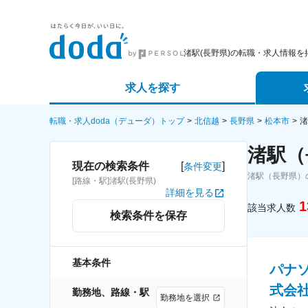
渚駅(長野県)の転職・求人情報を
求人を探す
詳細条件から探す
エージェ
転職・求人doda（デューダ）トップ
北信越
長野県
松本市
渚
渚駅（
新着求人から探す
スカウト
[
]
現在の検索条件
条件変更
渚駅（長野県）
[路線・駅]渚駅(長野県)
求人特集から探す
パートナ
詳細を見る
1
該当求人数
検索条件を保存
基本条件
パナ
式会
勤務地、路線・駅
勤務地を選択