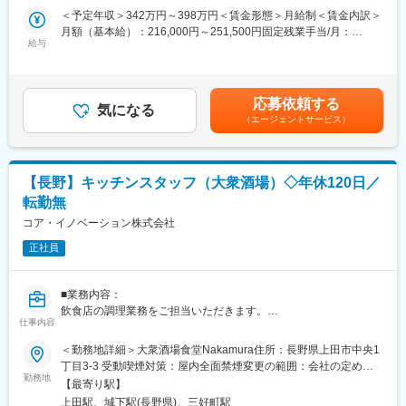
■業務の魅力：
ホール・キッチン業務全般から業務を覚えていただき、ゆくゆく
＜予定年収＞342万円～398万円＜賃金形態＞月給制＜賃金内訳＞
社内コンテストもあり、頑張りをきちんと評価します！
はマネジメント業務にも携わっていただきます。
月額（基本給）：216,000円～251,500円固定残業手当/月：
店舗運営にご興味がある方のご応募をお待ちしております。
給与
34,000円～39,000円（固定残業時間20時間0分/月）超過した時間
■当社について：
外労働の残業手当は追加支給＜月給＞250,000円～290,500円（一
NTTドコモ販売代理店として、関東5店舗、長野10店舗にドコモシ
■具体的な業務内容（一部抜粋）：
律手当を含む）＜昇給有無＞有＜残業手当＞有＜給与補足＞■給与
ョップを運営するとともに、お客様のライフスタイルに合わせ、
◇ホール業務
改定：年2回■賞与：年1回（業績による）※決算賞与：あり（2019
取扱う商品・サービスの中から、お客様の暮らしをより豊かにす
応募依頼する
・開店準備
気になる
年以降 毎年実績あり）支給実績0.5ヶ月～2.8ヶ月分※別途、深夜
る最適な提案をします。
（エージェントサービス）
・メニューの受注／提供
労働手当13,000円～16,000円（1日2時間想定）あり。賃金はあく
・レジ対応
までも目安の金額であり、選考を通じて上下する可能性がありま
・清掃
す。月給(月額)は固定手当を含めた表記です。
◇キッチン業務
【長野】キッチンスタッフ（大衆酒場）◇年休120日／
・仕入れ、仕込み
転勤無
・調理
・食器等洗浄
コア・イノベーション株式会社
◇ホール／キッチン業のほか、下記業務も担当いただきます。
正社員
・スタッフマネジメント
・SNS運用（キャンペーン企画や新たな運用方針の検討など）
・集客施策の企画実行
■業務内容：
・オペレーションの改善、効率化
飲食店の調理業務をご担当いただきます。
・採用管理など
仕事内容
・上田駅から徒歩5分の大衆酒場食堂Nakamura
＜勤務地詳細＞大衆酒場食堂Nakamura住所：長野県上田市中央1
■店舗情報：
■具体的な業務内容：
丁目3-3 受動喫煙対策：屋内全面禁煙変更の範囲：会社の定める
◇もんじゃ焼き「竹りん」
・飲食店での調理業務（食材の仕込み、調理、盛り付け、洗浄な
勤務地
事業所
・営業時間…12時～23時（ランチカフェタイム12:00~15:00、居
【最寄り駅】
ど、厨房内業務全般）
酒屋タイム・15:00~23:00）
上田駅、城下駅(長野県)、三好町駅