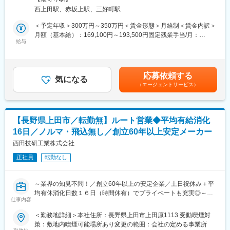
伝いをすることを使命としております。
西上田駅、赤坂上駅、三好町駅
■組織構成
■職務概要：
＜予定年収＞300万円～350万円＜賃金形態＞月給制＜賃金内訳＞
30代～40代前半を中心に、新卒・中途入社ともに活躍している職
仏壇・墓地・霊園等の販売事業を行う当社にて、店舗へ来店され
月額（基本給）：169,100円～193,500円固定残業手当/月：
場です。
たお客様への接客業務をお任せします。お客様の想いや状況をヒ
給与
47,750円～56,500円（固定残業時間36時間0分/月）超過した時間
アリングし、仏壇やお墓のご提案の他、行政・相続の手続き等ま
外労働の残業手当は追加支給＜月給＞216,850円～250,000円（一
■キャリアパス
で、幅広く提案していただきます。
律手当を含む）＜昇給有無＞有＜残業手当＞有＜給与補足＞■賞
日勤で基礎研修・OJT→三交替勤務でコーティング装置オペレー
与：あり／年2回■年収例： ・342万円／入社3年目（月給＋賞与
ターとして独り立ち→複数装置の担当・条件出しや工程改善への
応募依頼する
■具体的な業務内容：
気になる
＋特別報酬）・486万2,176円／入社10年目（月給＋賞与＋特別報
参画→品質管理や後輩指導など、工程の中核人材として活躍
（エージェントサービス）
◎お客様の想いに寄り添った仏壇・墓石のご提案
酬）＜等級制度＞1等級→２等級→3等級→4等級と昇給していき
◎商品の引き渡し～管理までのアフターフォロー
ます。賃金はあくまでも目安の金額であり、選考を通じて上下す
■働き方、就業環境
◎提案書や見積書などの書類作成
る可能性があります。月給(月額)は固定手当を含めた表記です。
◇入社後2～3カ月は日勤（8:00～17:00）で研修を行い、その後
◎チラシやSNS、地域イベントなどの販促活動など
三交替制に移行します。
【長野県上田市／転勤無】ルート営業◆平均有給消化
◇クリーンルームでの勤務のため、年間を通じて温度・湿度が安
16日／ノルマ・飛込無し／創立60年以上安定メーカー
■評価制度：
定した非常に清潔な環境です。
売上だけでなく、お客様に寄り添う姿勢やチームへの貢献もしっ
西田技研工業株式会社
◇教育制度やOJTが充実しており、未経験スタートの社員も多数
かり評価。昇給・賞与に加え、「お客様アンケート賞、エクセレ
活躍しています。
正社員
転勤なし
ントチーム賞」など表彰制度も充実◎
◇通信教育補助や資格取得支援、連続有給取得奨励金、各種補助
制度など、長期的に働きやすい福利厚生も整備されています。
■入社後：
～業界の知見不問！／創立60年以上の安定企業／土日祝休み＋平
はじめから一人にすることはありません。知識ゼロ・業界未経験
変更の範囲：会社の定める業務
均有休消化日数１６日（時間休有）でプライベートも充実◎～
の方も、段階的に成長できる育成体制を整えています
仕事内容
▼基礎研修（配属直後）入社後は、店長や先輩スタッフがマンツ
■募集背景：
＜勤務地詳細＞本社住所：長野県上田市上田原1113 受動喫煙対
ーマンで丁寧にサポート。一緒にお客様の前に立ち、仕事の流れ
射出成形機やブロー成型機を使用するメーカーに対して射出成型
策：敷地内喫煙可能場所あり変更の範囲：会社の定める事業所
をひとつずつ覚えていきます。
機及び部品の加工・組立を行ったり、半導体製造設備の設計・製