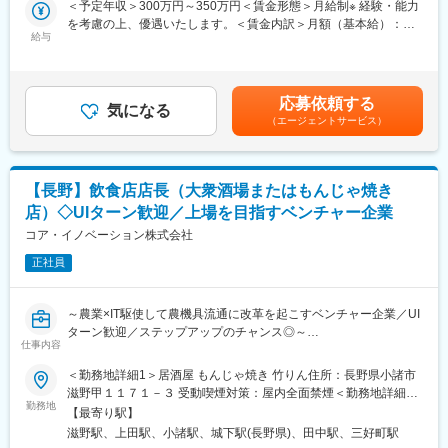
＜予定年収＞300万円～350万円＜賃金形態＞月給制※ 経験・能力
■店舗情報：
上記以外にも、例えば、店舗でのデータを取りまとめ集客および
を考慮の上、優遇いたします。＜賃金内訳＞月額（基本給）：
◇もんじゃ焼き「竹りん」
接客における企画立案や、社内向けの資料作成やポスター作成と
給与
202,000円～250,000円＜月給＞202,000円～250,000円＜昇給有
・営業時間…12時～23時（ランチカフェタイム12:00~15:00、居
いった業務もご志向に応じてお任せします。
無＞有＜残業手当＞有＜給与補足＞■賞与：年2回（7月、12月）■
酒屋タイム・15:00~23:00）※嬉しいまかない付きです。休憩時間
昇給：年1回（4月）【年収例】■入社2年目 19歳 Aさん：年収
（1時間）内に召し上がっていただきます。
■研修体制：
310万円■入社3年目 20歳 Bさん：年収319万円賃金はあくまで
◇大衆酒場食堂Nakamura
応募依頼する
・約3～6か月間、1人で対応ができるようになるまでトレーナー
気になる
も目安の金額であり、選考を通じて上下する可能性があります。
・営業時間…12時～24時（ランチカフェタイム12:00~15:00、居
（エージェントサービス）
がサポートします。
月給(月額)は固定手当を含めた表記です。
酒屋タイム15:00~24:00）
・マニュアルも完備しております。また、分からないこともショ
ップ内の先輩社員が丁寧にフォローします。
■当社の特徴：
当社は上場を目指すベンチャー企業です。
【長野】飲食店店長（大衆酒場またはもんじゃ焼き
■就業環境：
農業とWEBマーケティングの2つの事業を主軸に、世界の農機具
店）◇UIターン歓迎／上場を目指すベンチャー企業
・週休2日のシフト制（月10～11日の休み/月）、希望休を5日間
流通にイノベーションを起こし、世界の農業を一歩先へ進めるこ
設けており、土日のお休み取得、連休取得も可能です。
コア・イノベーション株式会社
とを目指しています
・年次有給休暇(昨年度：有休取得平均日数11.5日)
2021年2月には1.9億円の資金調達をし、まさに成長中の企業で
正社員
・残業は月15時間程度です。閉店時間が早いためプライベートも
す。
充実です。
・女性社員のうち42%が仕事と子育てを両立しており、育休復帰
変更の範囲：会社の定める業務
～農業×IT駆使して農機具流通に改革を起こすベンチャー企業／UI
率は100％、育休取得率も女性は100％、男性も取得しやすいで
ターン歓迎／ステップアップのチャンス◎～
す。
仕事内容
■業務内容：
＜勤務地詳細1＞居酒屋 もんじゃ焼き 竹りん住所：長野県小諸市
■キャリアパス：
飲食店における店長を募集します。
滋野甲１１７１－３ 受動喫煙対策：屋内全面禁煙＜勤務地詳細2
スタッフをまとめるチーフ職や副店長、店長を目指せます。
下記いずれかの店舗へ配属となります。
勤務地
＞大衆酒場食堂Nakamura住所：長野県上田市中央1丁目3-3 受動
本社管理部門や新規事業部門へのキャリアもございます。
【最寄り駅】
・小諸市の国道沿いにある、もんじゃ焼き「竹りん」
喫煙対策：屋内全面禁煙変更の範囲：会社の定める事業所
滋野駅、上田駅、小諸駅、城下駅(長野県)、田中駅、三好町駅
・上田駅から徒歩5分の大衆酒場食堂Nakamura