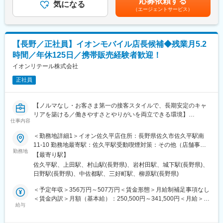
応募依頼する
自身で設定し、年4回上司との面談の中で振り返りや軌道修正を行
気になる
はあくまでも目安の金額であり、選考を通じて上下する可能性が
（エージェントサービス）
っています。
あります。月給(月額)は固定手当を含めた表記です。
『キャリアパス』…社員⇒副店長→店長→課長代理⇒課長⇒部長
※目安として課長代理は自店＋2～3店舗の管理を行い、課長は7～
10店舗の管理を行う
【長野／正社員】イオンモバイル店長候補◆残業月5.2
時間／年休125日／携帯販売経験者歓迎！
■研修制度
入社後は教育担当の先輩社員がマンツーマンで接客の基礎や商品
イオンリテール株式会社
知識からビジネスマナーまで丁寧に教えていきます。近隣市町村
正社員
の店舗との連携も多く、年代の近い社員との交流も活発なため、
業務で分からないところを聞きやすい環境です。
同社の管理職は全て、ショップスタッフ等、実務経験のある現場
【ノルマなし・お客さま第一の接客スタイルで、長期安定のキャ
社員で構成されています。
リアを築ける／働きやすさとやりがいを両立できる環境】
仕事内容
■評価制度や昇給：
イオンモバイルの販売店長候補として、業務を担当いただきま
＜勤務地詳細1＞イオン佐久平店住所：長野県佐久市佐久平駅南
同社は役職付きではなくても、シニアスタッフ制度を採用してお
す。
11-10 勤務地最寄駅：佐久平駅受動喫煙対策：その他（店舗事業
ります。
お客さまとの長期的な関係構築を重視した接客。自社・他社キャ
勤務地
所敷地内禁煙、就業時間内禁煙）＜勤務地詳細2＞イオンスタイル
お客様満足度や販売スキルなどを加味した8段階のグレードを設
【最寄り駅】
リアを比較し、最適なご提案が可能です。
上田住所：長野県上田市常田2-12-18 勤務地最寄駅：上田駅受動
け、グレードによって月2,500～20,000円の手当を付与
佐久平駅、上田駅、村山駅(長野県)、岩村田駅、城下駅(長野県)、
喫煙対策：その他（店舗事業所敷地内禁煙、就業時間内禁煙）＜
また、販売員としてキャリア主催の資格認定試験（初級～最上
日野駅(長野県)、中佐都駅、三好町駅、柳原駅(長野県)
■仕事内容
勤務地詳細3＞イオンスタイル須坂住所：長野県須坂市大字福島
級）も存在しており、最大月80,000円の手当を付与しておりま
・店舗接客
386-1 勤務地最寄駅：村山駅受動喫煙対策：その他（店舗事業所
＜予定年収＞356万円～507万円＜賃金形態＞月給制補足事項なし
す。
・携帯電話販売
敷地内禁煙、就業時間内禁煙）変更の範囲：会社の定める事業所
＜賃金内訳＞月額（基本給）：250,500円～341,500円＜月給＞
こちらの試験取得に関しては、会社としてのバックアップ体制を
・イベント企画・演出
給与
250,500円～341,500円＜昇給有無＞有＜残業手当＞有＜給与補足
完備
・店舗運営（在庫管理、商品発注、シフト作成、教育指導、店舗
＞■残業：月5.2時間程度※固定残業はありません。時間外労働が発
レイアウト改善など）