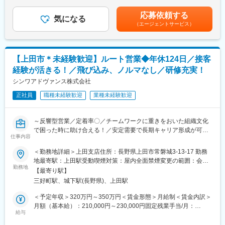
生した場合は、残業手当を全額支給します。■昇給：年1回（4
■就業環境：
月）■賞与：年3回（5月・7月・12月）※5月支給分は業績により変
全国の各店舗で20代～30代のスタッフが多数活躍しています。女
応募依頼する
■キャリアパスの事例
気になる
動あり賃金はあくまでも目安の金額であり、選考を通じて上下す
性の責任者も多く、子育て中の方もプライベートを両立できる制
（エージェントサービス）
担当→ショップ店長→エリアマネージャーのキャリアがございま
る可能性があります。月給(月額)は固定手当を含めた表記です。
度を利用して自身の生活に合わせた働き方を実現しています（弊
す。
社での正社員履歴がある場合には、育休後の時短勤務が可能）
エリアマネージャーからは、商品部バイヤー、商品企画、営業推
産休、育休から復職した社員は子供が小学校4年生まで時短勤務
進、販促、人事のほか、千葉幕張の本部へ異動し、販売戦略や事
OK！などライフスタイルに変化があっても働き続けることができ
【上田市＊未経験歓迎】ルート営業◆年休124日／接客
業運営などにステップアップするキャリアもあります。
る環境です。
経験が活きる！／飛び込み、ノルマなし／研修充実！
担当からショップ店長への登用は、携帯経験者であれば最短半年
シンワアドヴァンス株式会社
変更の範囲：会社の定める業務
で登用事例があります。
正社員
職種未経験歓迎
業種未経験歓迎
携帯販売経験なく、店長マネジメント経験者であれば、最短1年で
の登用事例があります。
エリアマネージャーへの登用は携帯販売経験かつ店長マネジメン
～反響型営業／定着率〇／チームワークに重きをおいた組織文化
ト経験があれば、最短1年での登用事例があります。
で困った時に助け合える！／安定需要で長期キャリア形成が可能
仕事内容
／土日祝休み～
契約数や売上といった成果だけでなく、部下の育成とチームでの
＜勤務地詳細＞上田支店住所：長野県上田市常磐城3-13-17 勤務
取り組み、お客さま満足や接客品質も評価対象となります。
■業務内容
地最寄駅：上田駅受動喫煙対策：屋内全面禁煙変更の範囲：会社
数字を追いながらも、長期的に信頼関係を築くことが求められま
担当エリアにて工務店、設備工事会社を対象にルート営業をお任
勤務地
の定める事業所
す。
【最寄り駅】
せします。配達業務もかねて定期的な訪問をし、新商品、季節商
三好町駅、城下駅(長野県)、上田駅
材などの提案営業も行います。
■店舗構成
【 詳細 】
＜予定年収＞320万円～350万円＜賃金形態＞月給制＜賃金内訳＞
各店舗に4～6名のスタッフが在籍し、常時2～3名のスタッフが勤
・営業スタイル：
月額（基本給）：210,000円～230,000円固定残業手当/月：
務しています。
反響営業が基本。チームワーク、信頼関係構築が重要。
給与
40,000円（固定残業時間20時間0分/月）超過した時間外労働の残
携帯販売の経験者はもちろん、アパレル・飲食など異業種出身の
既存のお客様のニーズに応じた商品を正確にお届けする反響型営
業手当は追加支給＜月給＞250,000円～270,000円（一律手当を含
スタッフも多数。