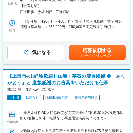
だと毎日顔出しをし、県外の顧客だと3か月に1回や1週間に1回な
門店としてこれまで続けてまいりました。
勤務地
ど定期訪問を行います。
【最寄り駅】
お客様が「心の豊かさと仕合せな暮らし」を実現するためのお手
西上田駅、赤坂上駅、三好町駅
伝いをおります。
■業界未経験でも安心：
＜予定年収＞420万円～450万円＜賃金形態＞月給制＜賃金内訳＞
担当の引継ぎは1年間、一緒に回って顧客との関係性構築、取扱い
■職務概要
月額（基本給）：232,500円～250,000円固定残業手当/月：
商材などを学びます。リピート案件を繰り返すことで徐々に業界
仏壇・墓地・霊園等の販売事業を行う当社にて、来店頂くお客様
給与
67,500円～80,000円（固定残業時間36時間0分/月）超過した時間
知見を身に着け、ある程度知識がついたタイミングでオーダー案
の状況や想いをヒアリングしながら情報提供し、関係構築を行い
外労働の残業手当は追加支給＜月給＞300,000円～330,000円（一
件へ移行していきます！
商品提案します。購入商品の管理・アフターサービスまでお任せ
律手当を含む）＜昇給有無＞有＜残業手当＞有＜給与補足＞■モデ
また技術者も近い存在でいるため、技術者への質問・相談など積
いたします。
ル年収▼店長3年目／年収617万円（月給40万円（手当含む）＋賞
極的に学べる環境がございます。
応募依頼する
気になる
与2回（60万円）＋特別報酬（70万円） ▼店長15年目／年収1064
（エージェントサービス）
■具体的な業務内容
万円（月給60円（手当含む）＋賞与2回（144万円）＋特別報酬
■ノルマなく自分らしく働ける：
◎お客様の想いに寄り添った仏壇
（200万円）■キャリアアップ店長（1等級～3等級)→スーパーバ
当社の営業スタイルとして長期年月をかけて顧客とプロジェクト
・墓石のご提案◎店舗運営（売上・在庫管理、スタッフ育成な
イザー（4等級)→役員賃金はあくまでも目安の金額であり、選考
を進めるケースが多いため、短期間でのノルマや闇雲な飛び込み
ど）
を通じて上下する可能性があります。月給(月額)は固定手当を含め
営業、新規開拓はなく、長期的に顧客と関係構築をすることがで
【上田市※未経験歓迎】仏壇・墓石の店長候補 ◆「あり
◎チラシやSNS、地域イベントなどの販促活動
た表記です。
きます。
がとう」と 直接感謝のお言葉をいただける仕事
◎少人数チームのマネジメント（1店舗3～5名）など
株式会社一休さんのはなおか
■組織構成：
■職務の特徴
現在社長合わせて４名体制(社長50代前半、常務60代後半、メンバ
正社員
転勤なし
職種未経験歓迎
業種未経験歓迎
葬儀や四十九日までの計画もサポートする為、お客様の気持ちに
ー40代2名)。現在活躍している社員も業界未経験出身者です！
寄り添いニーズに合った提案をする力が求められます。 お仏壇・
お墓の知識のほか弔事全般に関する知識はもちろん、様々な相談
変更の範囲：会社の定める業務
～業界未経験OK／研修制度が充実◎週休2日/18:30退社/長期休暇
内容にも対応するスキルが大切です。
あり/引越しを伴う転勤なし/再雇用後も給与そのまま～
仕事内容
■教育体制
■採用背景
＜勤務地詳細＞上田店住所：長野県上田市秋和475-3 受動喫煙対
店長候補向け研修「一休さん塾」で安心スタート理念・マネジメ