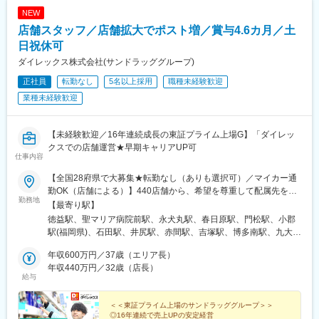
津山駅、西富井駅、常山駅、枕崎駅、荒田八幡駅、帖佐駅、国分
NEW
駅(鹿児島県)、西出水駅、川内駅(鹿児島県)、日当山駅、谷山駅(鹿
店舗スタッフ／店舗拡大でポスト増／賞与4.6カ月／土
児島市電)、志布志駅、阿波富田駅、蔵本駅、二軒屋駅、吉成駅、
佐古駅、板野駅、中田駅(徳島県)、知寄町三丁目駅、旭駅前通駅、
日祝休可
新町駅(群馬県)、西小泉駅、三俣駅、群馬総社駅、古河駅、鶴瀬
ダイレックス株式会社(サンドラッググループ)
駅、籠原駅、新田駅(埼玉県)、東岩槻駅、桶川駅、八潮駅、的場
正社員
転勤なし
5名以上採用
職種未経験歓迎
駅、大袋駅、北朝霞駅、上尾駅、北越谷駅、八街駅、八千代緑が
丘駅、おゆみ野駅、旭駅(千葉県)、公津の杜駅、豊四季駅、茂原
業種未経験歓迎
駅、志津駅、八千代台駅、国母駅、竜王駅、南甲府駅、甲府駅、
塩山駅、富士山駅、長坂駅、赤坂上駅、平田駅(長野県)、岩村田
駅、篠ノ井駅、千曲駅、信州中野駅、柏矢町駅、六日町駅、長岡
【未経験歓迎／16年連続成長の東証プライム上場G】「ダイレッ
駅、黒井駅(新潟県)、東三条駅、燕駅、青山駅、東柏崎駅、東新潟
クスでの店舗運営★早期キャリアUP可
仕事内容
駅、さつき野駅、北吉田駅、新潟大学前駅、村上駅(新潟県)、加茂
駅(新潟県)、大形駅、西新発田駅、三条駅(新潟県)、水原駅、津守
【全国28府県で大募集★転勤なし（ありも選択可）／マイカー通
駅、八尾駅、春木駅、御陵前駅、熊取駅、松ノ浜駅、栂・美木多
勤OK（店舗による）】440店舗から、希望を尊重して配属先を決
駅、白鷺駅、摂津富田駅、矢田駅(大阪府)、今川駅(大阪府)、福知
勤務地
定！☆必要に応じて借り上げ社宅の利用も可能！◆九州エリア福
【最寄り駅】
山市民病院口駅、耳成駅、忍海駅、加太駅(和歌山県)、東加古川
岡県（55店舗）、佐賀県（24店舗）、長崎県（29店舗）、熊本県
徳益駅、聖マリア病院前駅、永犬丸駅、春日原駅、門松駅、小郡
駅、京口駅、播磨高岡駅、播州赤穂駅、葉多駅、鳴門駅、加古川
（34店舗）、大分県（18店舗）、宮崎県（25店舗）、鹿児島県
駅(福岡県)、石田駅、井尻駅、赤間駅、吉塚駅、博多南駅、九大学
駅、滝野駅、はりま勝原駅、北条町駅、飾磨駅、恵比須駅、鉢伏
（25店舗）、沖縄県（15店舗）◆中国エリア岡山県（15店舗）、
研都市駅、原田駅(福岡県)、西鉄柳川駅、香椎花園前駅、津古駅、
山上駅、浜の宮駅、播磨町駅、山下駅(兵庫県)、高田駅(香川県)、
広島県（24店舗）、山口県（18店舗）、島根県（7店舗）、鳥取
年収600万円／37歳（エリア長）
福大前駅、教育大前駅、飯塚駅、南久留米駅、犬塚駅、東福間
多度津駅、太田駅(香川県)、潟元駅、三津駅、今治駅、上宇和駅、
県（5店舗）◆四国エリア徳島県（16店舗）、香川県（17店
年収440万円／32歳（店長）
駅、筑後吉井駅、門司駅、太宰府駅、羽犬塚駅、蒲池駅(福岡県)、
新居浜駅、伊予西条駅、宮田町駅、堀江駅、福音寺駅、東尾道
給与
舗）、愛媛県（17店舗）、高知県（6店舗）◆近畿エリア兵庫県
新原駅、萩原駅(福岡県)、貝塚駅(福岡県)、東甘木駅、今池駅(福岡
駅、八次駅、東福山駅、三原駅、天応駅、福山駅、古江駅(広島
（17店舗）、京都府（1店舗）、奈良県（2店舗）、大阪府（11店
県)、下曽根駅、筑前前原駅、水巻駅、海老津駅、遠賀野駅、土井
県)、修大協創中高前駅、河戸帆待川駅、大竹駅、福島町駅、戸手
舗）◆関東エリア埼玉県（12店舗）、群馬県（4店舗）、千葉県
＜＜東証プライム上場のサンドラッググループ＞＞
駅、原町駅、甘木駅(西鉄線)、二島駅、中間駅、千鳥駅、周船寺
駅、宇品四丁目駅、五日市駅、向洋駅、玖村駅、高田駅(長崎県)、
◎16年連続で売上UPの安定経営