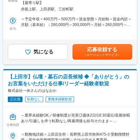
勤務地
▼スキルアップシートで段階的に習得（～1年）理念・業務・専門
【最寄り駅】
作等を行ったりと「使う人のための機械づくり」に60年以上携わ
知識を、約1年かけて無理なく習得。 “供養アドバイザー”として自
赤坂上駅、上田原駅、三好町駅
り続けた当社。
信を持って接客できるように育てます。
現在は、オーダー受注や自社製品の開発にも積極に取り組んでお
＜予定年収＞400万円～500万円＜賃金形態＞月給制＜賃金内訳＞
▼全社ロールプレイング・プレゼン研修（年1回）他店舗の接客を
ります。そんな当社にて組織体制強化のための増員募集です！
月額（基本給）：260,000円～300,000円＜月給＞260,000円～
見て学び合い、より良い接客力を身につけていきます。
給与
300,000円＜昇給有無＞有＜残業手当＞有＜給与補足＞■賞与：年
■業務概要：
2回(昨年度実績2.4か月分)■所定外労働手当を含みます。■有給取
■当社の魅力：
従来から取引のある既存顧客へ訪問や納品を行いながら、新しい
得日数：平均１６日（時間休あり）賃金はあくまでも目安の金額
＜お客様より感謝いただける職種です＞
引き合いに対応する営業活動をお任せします！
であり、選考を通じて上下する可能性があります。月給(月額)は固
供養のことを検討し始める時、多くの方が「初めてのことで、わ
応募依頼する
気になる
定手当を含めた表記です。
からないことがわからない」という不安をお持ちです。
（エージェントサービス）
■営業の流れ・コミュニケーションの種類：
誰にも相談できず心が落ちかないといったお気持ちもあると思い
（1）リピート受注（以前行った内容と同様）：納期や価格につい
ます。
て顧客と調整を行います。（物価上昇による値上げや顧客からの
このような不安の中で、私たちは誠心誠意お応えし、お客様の状
値下げ交渉など）
況や背景をお聴きする、不安や疑問にわかりやすくお答えし、お
【上田市】仏壇・墓石の店長候補 ◆「ありがとう」の
客様に寄り添いニーズにあったものをご提案致します。
お言葉をいただける仕事/リーダー経験者歓迎
（2）オーダー受注：設計が関わる場合、顧客の要望を確認し自社
で対応可能か判断します。対応可能であれば設計チームと打ち合
株式会社一休さんのはなおか
わせを重めます。
正社員
転勤なし
業種未経験歓迎
設計が確定次第、営業は納期や価格について再度調整し、生産進
捗を管理・確認。顧客に報告し、据え付けに同席まで行います。
～業界未経験OK／研修制度が充実◎週休2日/18:30退社/長期休暇
■業務の特徴：
あり/引越しを伴う転勤なし/再雇用後も給与そのまま～
・基本的にはエリア問わず固定のお客様をお任せします。長野県
仕事内容
が中心になるため、出張はほとんど発生しません。
■採用背景
＜勤務地詳細＞上田店住所：長野県上田市秋和475-3 受動喫煙対
・顧客数は受注規模にもよりますが1社～5社程度です。近い顧客
当社は、昭和38年の創業時より地元の皆さまに親しまれ供養の専
策：屋内全面禁煙変更の範囲：会社の定める事業所