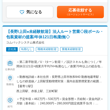
業です。
む）＜昇給有無＞有＜残業手当＞有＜給与補足＞■経験、能力によ
年齢層も幅広く、女性リーダーも活躍しています。
・取扱商材：
って決定します。・賞与あり：年2回（8月、12月）・昇給あり：
スタッフ同士で競い合うのではなく、助け合い協力しながら働く
応募依頼する
水道工事に使う管工機材・住宅設備機器・建設機械の販売
気になる
年1回（6月）賃金はあくまでも目安の金額であり、選考を通じて
風土です。
（エージェントサービス）
住宅建設に関わる商品など多岐にわたる商品をラインナップ
上下する可能性があります。月給(月額)は固定手当を含めた表記で
・担当社数：
す。
■研修
30～40社を想定しています。実際に定期的な訪問をする企業様は
グループ研修（理念・コンプライアンス等）後、OJT／OFF-JTで
10～15社になります。
3か月間、販売・事務スキルを習得します。
【長野/上田※未経験歓迎】法人ルート営業◇段ボール・
包装資材の提案/年休121日/転勤無◇
＼ 未経験から活躍可能！接客経験を活かせる！ ／
未経験から入社して活躍している方が多数在籍しています！
コムパックシステム株式会社
変更の範囲：会社の定める業務
（例：携帯販売ショップ、小売業での接客経験など）
正社員
転勤なし
職種未経験歓迎
業種未経験歓迎
まずは素直にお客様の話を聞き、納品まで丁寧に対応いただけれ
ば活躍可能です！真摯に対応する中でお客様との関係構築が進
み、営業担当として信頼されるやりがいがございます。
～第二新卒歓迎／U・Iターン歓迎！／設計スキルも身につく／年
間休日121日×残業月平均7H×転勤なし／創業70年以上の総合包装
■就業環境
仕事内容
メーカー／設計から製造・納品まで一貫対応／既存顧客中心のル
・働き方を改善できる
ート営業／未経験から提案力・専門性が身につく環境～
＜勤務地詳細＞本社住所：長野県上田市秋和940 勤務地最寄駅：
年間休日124日（土日祝）のため、不規則な勤務スタイルから、
しなの鉄道線／上田駅受動喫煙対策：屋内全面禁煙変更の範囲：
メリハリのある働き方へチェンジすることができます。
■仕事内容：
勤務地
会社の定める事業所
・チームワークを大切にする社風
【最寄り駅】
既存のお取引先を中心に、段ボール・包装資材の提案営業をお任
仲間同士で補い、仲間同士で気づき合え、仲間同士で高め合い自
西上田駅、赤坂上駅、三好町駅
せします。
分を磨く。
お客様の製品特性や輸送条件をヒアリングし、「どのような形
＜予定年収＞462万円～530万円＜賃金形態＞月給制＜賃金内訳＞
日々心掛けているからこそ、当社のチームワークの良さが発揮さ
状・仕様が最適か」を社内と連携しながら検討・提案する営業ス
月額（基本給）：240,000円～280,000円固定残業手当/月：
れ、お客様との信頼関係や社内の良い雰囲気ができています！
タイルです。
給与
32,000円（固定残業時間10時間0分/月）超過した時間外労働の残
・無理な目標を持たせません！