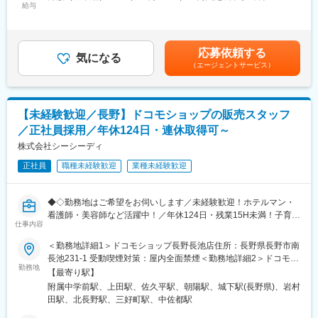
お客様に最高の体験を提供するため、あなたのアイデアを活かし
給与
27,000円～33,000円（固定残業時間20時間0分/月）超過した時間
します！
て店舗を盛り上げてください。
外労働の残業手当は追加支給＜月給＞200,000円～245,000円（一
律手当を含む）＜昇給有無＞有＜残業手当＞有＜給与補足＞■給与
■当社について：
■具体的な業務内容：
改定：年2回■賞与：年1回（業績による）※決算賞与：あり（2019
NTTドコモ販売代理店として、関東5店舗、長野10店舗にドコモシ
応募依頼する
◇店舗運営業務
気になる
年以降 毎年実績あり）支給実績0.5ヶ月～2.8ヶ月分※別途、深夜
ョップを運営するとともに、お客様のライフスタイルに合わせ、
（エージェントサービス）
・開店、閉店作業（買い出し、清掃など）
労働手当11,000円（1日2時間想定）あり。賃金はあくまでも目安
取扱う商品・サービスの中から、お客様の暮らしをより豊かにす
・お客様対応（注文、調理、配膳、会計）
の金額であり、選考を通じて上下する可能性があります。月給(月
る最適な提案をします。
◇店舗の売上UPに貢献する企画業務
額)は固定手当を含めた表記です。
・SNS運用（キャンペーン企画、新たな運用方針の検討など）
【未経験歓迎／長野】ドコモショップの販売スタッフ
・集客施策の企画・実行
／正社員採用／年休124日・連休取得可～
・オペレーションの改善、効率化
株式会社シーシーディ
■魅力ポイント：
正社員
職種未経験歓迎
業種未経験歓迎
◇キャリアアップを応援
店舗運営のノウハウだけでなく、SNS運用や集客企画など、幅広
いスキルを習得できます 。将来的には店長やSVといったキャリア
◆◇勤務地はご希望をお伺いします／未経験歓迎！ホテルマン・
パスも目指せます 。
看護師・美容師など活躍中！／年休124日・残業15H未満！子育て
明確な評価制度と昇給機会で、あなたの成長をしっかりサポート
仕事内容
両立可／充実の研修制度◎／ノルマなし／福利厚生充実◇◆
します 。
■業務内容：
＜勤務地詳細1＞ドコモショップ長野長池店住所：長野県長野市南
◇未経験からでも安心のフォロー体制
ドコモショップでの窓口受付、接客をお任せします。
長池231-1 受動喫煙対策：屋内全面禁煙＜勤務地詳細2＞ドコモシ
飲食店での接客経験や調理経験はもちろん、お客様と接すること
・フロア案内（商品・サービスの提案～決定）
勤務地
ョップ 上田店住所：長野県上田市中央４ー８ー２２ 勤務地最寄
が好きな方、アイデアを形にしたい方を歓迎します 。充実の研修
【最寄り駅】
・カウンターでの手続き（新規契約、機種やプラン変更等）
駅：上田駅受動喫煙対策：屋内全面禁煙＜勤務地詳細3＞ドコモシ
と先輩社員の手厚いサポートで、未経験の方も安心してスタート
附属中学前駅、上田駅、佐久平駅、朝陽駅、城下駅(長野県)、岩村
・相談やアフターサービス（料金シュミレーション・故障診断、
ョップ佐久平店住所：長野県佐久市岩村田５５１２ー１ 勤務地最
できます。
田駅、北長野駅、三好町駅、中佐都駅
修理受付など）
寄駅：佐久平駅受動喫煙対策：屋内全面禁煙
・ご利用相談などの受付業務全般