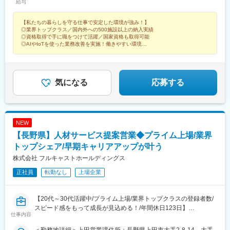
西鉄小郡駅、九産大前駅、熊西駅、谷山駅(指宿枕崎線)、船橋日大
給与
ス＞月収例：434,800円＋通勤手当、深夜業手当、残業代等⇒年
ン駅、東伏見駅、竹ノ塚駅、代官山駅、東中神駅、宮山駅、藤沢
前駅、三好町駅、駒川中野駅、琴電屋島駅、郡中駅、可部駅、西
齢30代後半／資格（2級ボイラー技士、第2種電気工事士）保有／
本町駅、善行駅、湘南台駅、百合ケ丘駅、海老名駅(相模線)、笹子
観音町駅、宇品五丁目駅、諏訪神社駅、八景水谷駅、平成駅、九
【私たちの暮らしを守る仕事で安定した環境が強み！】
配偶者、お子様（2名）扶養の場合＜所長クラス＞月収例：
駅、寿駅、米津駅、野田新町駅、羽黒駅(愛知県)、山崎駅(愛知
品寺交差点駅、千歳町駅(長崎県)、花畑駅、針中野駅、屋島駅、広
◎業界トップクラス／国内外への500施設以上の納入実績
617,200円＋通勤手当、深夜業手当、残業代等⇒年齢40代後半／
県)、形原駅、尾張森岡駅、アスモ前駅、修善寺駅、三島駅、久居
◎資格取得で手に職をつけて活躍／国家資格も取得可能
電西広島・己斐駅、宇品三丁目駅、新中川町駅、味噌天神前駅、
資格（2級ボイラー技士、第2種電気工事士）保有／配偶者、お子
駅、穴太駅(三重県)、明野駅、高山駅、松森駅、蘇原駅、猿和田
◎AIやIoTを使った業務改善を実施！働きやすい環境
西浦上駅
様（2名）扶養の場合【月給】月給246,050円～378,000円※残業代
◎研修あり／面接1回／手当充実 など
駅、時又駅、広丘駅、御代田駅、稲尾駅、三好町駅、鳥羽中駅、
は全額支給します。
田鶴浜駅、朝日大塚駅、彩都西駅、朝来駅、備前西市駅、備中高
梁駅、宇部新川駅、伊予三島駅、内子駅、鎌田駅、若井駅、南小
松島駅、宇多津駅、佐賀駅、てだこ浦西駅、渋谷駅、恵比寿駅
気になる
応募する
NEW
【長野県】人材サービス提案営業◆プライム上場/業界
トップシェア/早期キャリアアップが叶う
株式会社 フルキャストホールディングス
正社員
転勤なし
上場企業
【20代～30代活躍中/プライム上場/業界トップクラスの登録者数/
スピード感をもって成長が見込める！/年間休日123日】
仕事内容
■業務内容：
人材をお探しの企業様に対して、仕事をお探しの求職者をご紹介
＜勤務地詳細＞上田営業課住所：長野県上田市大手2-8-14 大手