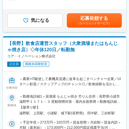
202,000円～250,000円＜月給＞202,000円～250,000円＜昇給有
す。
接客における企画立案や、社内向けの資料作成やポスター作成と
無＞有＜残業手当＞有＜給与補足＞■賞与：年2回（7月、12月）■
いった業務もご志向に応じてお任せします。
昇給：年1回（4月）賃金はあくまでも目安の金額であり、選考を
■未経験でも安心できる理由：
通じて上下する可能性があります。月給(月額)は固定手当を含めた
◇入社後はOJTによる段階的な育成
応募依頼する
■研修体制：
気になる
表記です。
◇業界・製品知識は入社後に習得可能
（エージェントサービス）
・約3～6か月間、1人で対応ができるようになるまでトレーナー
◇CAD操作も高度なものではなく、業務に必要な範囲から習得
がサポートします。
◇部門間の距離が近く、相談・連携がしやすい体制
・マニュアルも完備しております。また、分からないこともショ
「営業は初めて」「包装業界は未経験」という方でも、基礎から
ップ内の先輩社員が丁寧にフォローします。
着実に身につけられる環境です。
【長野】飲食店運営スタッフ（大衆酒場またはもんじ
ゃ焼き店）◇年休120日／転勤無
■就業環境：
■企業の魅力・強み：
・週休2日のシフト制（月10～11日の休み/月）、希望休を5日間
コア・イノベーション株式会社
創業70年以上の総合包装メーカーとして、段ボールを中心に包装
設けており、土日のお休み取得、連休取得も可能です。
設計から製造・納品まで一貫対応。
正社員
職種未経験歓迎
・年次有給休暇(昨年度：有休取得平均日数11.5日)
特殊強化段ボールや環境配慮型製品に強みを持ち、国内外のパッ
・残業は月15時間程度です。閉店時間が早いためプライベートも
ケージングコンテストでも評価される技術力と対応力で地域産業
充実です。
を支えています。
～農業×IT駆使して農機具流通に改革を起こすベンチャー企業／UI
・女性社員のうち42%が仕事と子育てを両立しており、育休復帰
ターン歓迎／ステップアップのチャンス◎／飲食経験を活かし
率は100％、育休取得率も女性は100％、男性も取得しやすい環境
仕事内容
変更の範囲：会社の定める業務
て、プライベートも充実させたい方へ～
です。
＜勤務地詳細1＞居酒屋 もんじゃ焼き 竹りん住所：長野県小諸市
■業務内容：
滋野甲１１７１－３ 受動喫煙対策：屋内全面禁煙＜勤務地詳細2
■キャリアパス：
当社の飲食店にて、ホール・キッチン業務に加え、店舗運営全般
勤務地
＞大衆酒場食堂Nakamura住所：長野県上田市中央1丁目3-3 受動
店舗スタッフをまとめるチーフ職や副店長、店長を目指せます。
【最寄り駅】
に携わっていただきます。
喫煙対策：屋内全面禁煙変更の範囲：会社の定める事業所
本社管理部門や新規事業部門へのキャリアもございます。
滋野駅、上田駅、小諸駅、城下駅(長野県)、田中駅、三好町駅
下記いずれかの店舗へ配属となります。
・小諸市の国道沿いにある、もんじゃ焼き「竹りん」
＜予定年収＞273万円～320万円＜賃金形態＞月給制＜賃金内訳＞
■業務の魅力：
・上田駅から徒歩5分の大衆酒場食堂Nakamura
月額（基本給）：173,000円～212,000円固定残業手当/月：
昇給・賞与のほか社内コンテストもあり、頑張りをきちんと評価