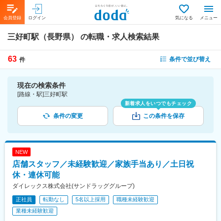
会員登録
ログイン
気になる
メニュー
三好町駅（長野県）
の転職・求人検索結果
63
条件で並び替え
件
現在の検索条件
[路線・駅]三好町駅
新着求人をいつでもチェック
条件の変更
この条件を保存
NEW
店舗スタッフ／未経験歓迎／家族手当あり／土日祝
休・連休可能
ダイレックス株式会社(サンドラッググループ)
正社員
転勤なし
5名以上採用
職種未経験歓迎
業種未経験歓迎