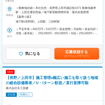
仕事内容
引先も多く安定感抜群◎～
■評価制度
半年に一度、定量の目標（人材サービス手数料・新規企業契約
＜勤務地詳細＞本社住所：長野県上田市諏訪形1071 勤務地最寄
■仕事内容：
数）を設定し、達成率にて評価します。それに加えて、コンプラ
駅：上田交通別所線／城下駅受動喫煙対策：屋内全面禁煙
営業がメインにはなりますが、将来的には採用業務もお任せしま
勤務地
イアンスの遵守・社内連携等の日々の業務姿勢なども評価基準と
【最寄り駅】
す。
しています。
城下駅(長野県)、上田駅、三好町駅
営業については、県内や関東圏を中心とした既存顧客向けの営業
活動をご担当いただきます。現在引き合いが増えておりますの
■同社の魅力
＜予定年収＞400万円～510万円＜賃金形態＞月給制＜賃金内訳＞
で、お声をかけていただくタイミングで要望をヒアリングするこ
・短期人材サービスのパイオニア企業であり、1日～数か月まで、
月額（基本給）：250,000円～350,000円＜月給＞250,000円～
とがメインです。
給与
顧客の業務量に応じてフレキシブルに人材を提供することが可能
350,000円＜昇給有無＞有＜残業手当＞有＜給与補足＞※経験・年
※基本オンラインです
です。
齢・能力等を考慮し決定します。■昇給／年1回（前年度実績1月
お客様は大手メーカーの設計開発部門や研究所・大学などです。
・実力次第で年次問わず昇進スピードが早く、プライム市場に上
あたり3.44％～8.17％）■賞与／年4回（前年度実績計4ヶ月分）■
設計開発部門と社内技術部門との橋渡しを行っていただきます。
場している大手ながら、ベンチャー気質も兼ね備えている企業で
モデル年収：30代後半 480万円（残業月20Ｈ込み）40代課長
応募依頼する
採用業務につきましては、新卒採用、中途採用の面談等を営業の
気になる
す。
500～600万円 賃金はあくまでも目安の金額であり、選考を通じ
（エージェントサービス）
方が担っています。将来的にはどちらかを担当していただく形に
て上下する可能性があります。月給(月額)は固定手当を含めた表記
なり営業６割、採用４割となります。
です。
■同社について
■組織構成／業務詳細
「フルキャスト」は人材派遣業界のパイオニア的存在！短期人材
NEW
現在営業を担当している方は３名おり、それぞれ30社程担当して
サービスの分野で国内トップクラスのシェアを誇り、全国に164
【長野／上田市】施工管理※幅広い施工を取り扱う地域
おります。入社後は先輩同行で営業スタイルや知識を学んでいた
拠点を展開しています。
だきゆくゆく引き継ぎを行います。
の総合設備業者／U・Iターン歓迎／直行直帰可能
「短期」という働き方を中心に、働く機会を求めるすべての人
業務は、顧客対応と社内対応(内勤業務)が半々ほどです。内勤業務
に、そのライフスタイルに合わせた就業機会を提供することで
株式会社水工技建
は、営業資料の作成や社内の技術部門への情報共有・見積書の作
「多様な働き方」の実現を図り、年齢、性別、国内外を問わずす
正社員
転勤なし
成、協力会社管理・納品、請求処理、検収確認などなどです。
べての人がいつでも働ける環境を提供しています。
■事業内容／強み