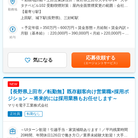
する仕事です。企業様は業種や業界を限定していないため、様々
タナベビル102 受動喫煙対策：屋内全面禁煙変更の範囲：会社の
な業界・職位の採用支援の実現が可能です。
勤務地
定める事業所
【最寄り駅】
上田駅、城下駅(長野県)、三好町駅
■業務詳細：
(1)企業へのアプローチ
＜予定年収＞350万円～600万円＜賃金形態＞月給制＜賃金内訳＞
(2)人材ニーズをヒアリング
月額（基本給）：220,000円～390,000円＜月給＞220,000円～
(3)企業担当の責任者・採用担当へ提案し、アプローチ
給与
390,000円＜昇給有無＞有＜残業手当＞有＜給与補足＞※給与詳細
(4)人材のご紹介、ご契約
はスキル、経験を考慮し決定します。※残業手当全額支給■昇給：
ゆくゆくは下記マネジメント業務もお任せする予定です。
年1回■賞与：年2回（6月・12月）・管理職候補想定年収：400万
(1)売上管理・顧客コンディション管理・組織運営
～※（賞与1ヶ月×年2回）・管理職想定年収：480万～※（賞与1.5
応募依頼する
(2)営業の活動量管理、数値分析、営業戦略の企画立案など
気になる
ヶ月×年2回）賃金はあくまでも目安の金額であり、選考を通じて
（エージェントサービス）
上下する可能性があります。月給(月額)は固定手当を含めた表記で
■業務の特徴
す。
・入社後、企業開拓営業からスタートし、業務の習得状況に応じ
て既存顧客の担当を行っていただきます。
NEW
・企業開拓において、飛び込み営業等は一切なく過去取引実績の
【長野県上田市／転勤無】既存顧客向け営業職×採用ポ
あった企業や別拠点で取引のある企業を中心にアプローチしてい
ただきます。
ジション ～将来的には採用業務もお任せします～
・将来的には既存顧客～50社程度お任せを想定しております。
マリモ電子工業株式会社
正社員
転勤なし
■組織構成：
20代半ば～30代後半の方が中心です。早期にキャリアアップが見
込め20代後半で課長へ昇進した方もいらっしゃいます。また、社
～UIターン歓迎！引越手当・家賃補助あります！／平均残業時間
員同士の交流が多いことも特徴です。
20時間、年間休日126日で働き方◎／業界未経験大歓迎！大手取