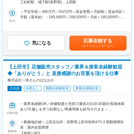
2021年2月には1．9億円の資金調達をし、まさに成長中の企業で
三好町駅、城下駅(長野県)、上田駅
■概要
す。
半導体検査用プローブへのコーティング加工を行う装置オペレー
＜予定年収＞366万円～542万円＜賃金形態＞月給制＜賃金内訳＞
ター業務です。
月額（基本給）：185,000円～268,000円＜月給＞185,000円～
変更の範囲：会社の定める業務
給与
268,000円＜昇給有無＞有＜残業手当＞有＜給与補足＞交替手
■担当業務
当：43,000円/月～74,000円/月（勤務シフトにより変動あり）昇
・半導体・基板向け検査用プローブへのコーティング加工
給年1回賞与年2回賃金はあくまでも目安の金額であり、選考を通
・専用装置の操作および補助具を用いた手作業
じて上下する可能性があります。月給(月額)は固定手当を含めた表
応募依頼する
・クリーンルーム内での防塵服着用作業
気になる
記です。
（エージェントサービス）
・品質維持のための基本的な確認・記録作業
・専用治具を用いた微細部品のハンドリング作業
■業務内容詳細
【上田市】店舗販売スタッフ／業界＆接客未経験歓迎
◇半導体や電子基板の検査に使われる「プローブ」と呼ばれる精
◆「ありがとう」と 直接感謝のお言葉を頂ける仕事
密部品に、専用装置を使用してコーティング加工を行う仕事で
す。
株式会社一休さんのはなおか
◇作業はクリーンルーム内で行い、温度・湿度が管理された快適
正社員
転勤なし
職種未経験歓迎
業種未経験歓迎
な環境で勤務いただきます。扱う製品は非常に小さいため、細か
な作業や手先を使う仕事が好きな方に向いています。
◇専用装置への材料セットや加工条件の入力、加工後の製品チェ
～業界未経験OK／研修制度が充実◎週休2日/18:30退社/長期休暇
ック、作業記録の入力などを担当します。専門知識は入社後に身
あり/引越しを伴う転勤なし/再雇用後も給与そのまま～
につけられるため、製造業未経験の方も安心してスタートできま
仕事内容
■採用背景：
す。
当社は、昭和38年の創業時より地元の皆さまに親しまれ供養の専
＜勤務地詳細＞上田店住所：長野県上田市秋和475-3 受動喫煙対
◇実際に美容師や販売スタッフ、サービス業など異業種から入社
門店としてこれまで続けてまいりました。
策：屋内全面禁煙
した社員も活躍中です。入社後は日勤で基礎から学び、習熟度に
お客様が「心の豊かさと仕合せな暮らし」を実現するためのお手
勤務地
応じて三交替勤務へ移行していただきます。
【最寄り駅】