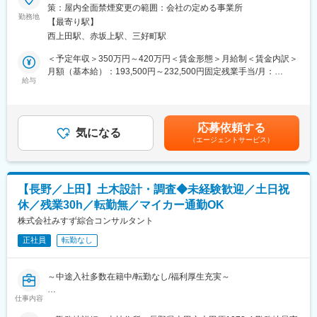
当社は、昭和38年の創業時より地元の皆さまに親しまれ供養の専
策：屋内全面禁煙変更の範囲：会社の定める事業所
ント・マーケティングを学べる社内塾。年8回開催で実践に役立
門店としてこれまで続けてまいりました。
勤務地
つ“経営の基礎”が身につきます。
【最寄り駅】
お客様が「心の豊かさと仕合せな暮らし」を実現するためのお手
西上田駅、赤坂上駅、三好町駅
伝いをおります。
■過去の中途採用実績
＜予定年収＞350万円～420万円＜賃金形態＞月給制＜賃金内訳＞
百貨店販売員、建築資材営業、葬祭ディレクター、カーディーラ
■職務概要
月額（基本給）：193,500円～232,500円固定残業手当/月：
ー、紳士服販売員、ホテル・旅館などからご転職されています。
仏壇・墓地・霊園等の販売事業を行う当社にて、来店頂くお客様
給与
56,500円～67,500円（固定残業時間36時間0分/月）超過した時間
様々な業界出身の20代・30代・40代・50代の方が活躍していま
の状況や想いをヒアリングしながら情報提供し、関係構築を行い
外労働の残業手当は追加支給＜月給＞250,000円～300,000円（一
す！
商品提案します。購入商品の管理・アフターサービスまでお任せ
律手当を含む）＜昇給有無＞有＜残業手当＞有＜給与補足＞■モデ
いたします。
ル年収▼店長3年目／年収617万円（月給40万円（手当含む）＋賞
■魅力ポイント
応募依頼する
気になる
与2回（60万円）＋特別報酬（70万円） ▼店長15年目／年収1064
(1)お客様に感謝されるお仕事
（エージェントサービス）
■具体的な業務内容
万円（月給60円（手当含む）＋賞与2回（144万円）＋特別報酬
大切なご家族を亡くされた皆様の心に寄り添う仕事です。
◎お客様の想いに寄り添った仏壇
（200万円）■キャリアアップ店長（1等級～3等級)→スーパーバ
亡き方のこと、ご家族のこと、一つひとつを知り、ご供養の想い
・墓石のご提案◎店舗運営（売上・在庫管理、スタッフ育成な
イザー（4等級)→役員賃金はあくまでも目安の金額であり、選考
を形にし、信頼関係の中で「ありがとう」と お客様から感謝さ
ど）
を通じて上下する可能性があります。月給(月額)は固定手当を含め
れ、ご家族の絆とサポートできる大変やりがいのある仕事です。
【長野／上田】土木設計・調査◆未経験歓迎／土日祝
◎チラシやSNS、地域イベントなどの販促活動
た表記です。
(2)ワークライフバランスの充実
休／残業30h／転勤無／マイカー通勤OK
◎少人数チームのマネジメント（1店舗3～5名）など
仕事とプライベートや家庭の両立が出来るよう、定時退社を推奨
株式会社みすず綜合コンサルタント
しています。その為社員のほとんどが18:30には退社しています！
■職務の特徴
(3)定年後も働ける会社
正社員
転勤なし
葬儀や四十九日までの計画もサポートする為、お客様の気持ちに
70歳まで待遇変わらずに再雇用しているので、定年後も長く働け
寄り添いニーズに合った提案をする力が求められます。 お仏壇・
る環境です。
お墓の知識のほか弔事全般に関する知識はもちろん、様々な相談
～中途入社多数在籍中/転勤なし/福利厚生充実～
内容にも対応するスキルが大切です。
変更の範囲：会社の定める業務
仕事内容
■業務内容：
■教育体制
土木設計、調査業務をお任せします。