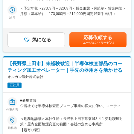
・開店、閉店作業（買い出し、清掃など）
◇大衆酒場食堂Nakamura
・新メニューの開発への参加
＜予定年収＞273万円～320万円＜賃金形態＞月給制＜賃金内訳＞
・営業時間…12時～24時（ランチカフェタイム12:00~15:00、居
月額（基本給）：173,000円～212,000円固定残業手当/月：
酒屋タイム15:00~24:00）
■店舗情報：
給与
27,000円～33,000円（固定残業時間20時間0分/月）超過した時間
◇大衆酒場食堂Nakamura
外労働の残業手当は追加支給＜月給＞200,000円～245,000円（一
■勤務時間：
・営業時間…12時～24時（ランチカフェタイム12：00～15：
律手当を含む）＜昇給有無＞有＜残業手当＞有＜給与補足＞■給与
・もんじゃ焼き「竹りん」は11時～23時でシフト制（実働1日8時
00、居酒屋タイム15：00～24：00）
改定：年2回■賞与：年1回（業績による）※決算賞与：あり（2019
間・休憩1時間）
応募依頼する
気になる
年以降 毎年実績あり）支給実績0.5ヶ月～2.8ヶ月分※別途、深夜
・大衆酒場食堂Nakamuraは11時～24時の間でシフト制（実働1日
（エージェントサービス）
■働きやすさ：
労働手当11,000円（1日2時間想定）あり。賃金はあくまでも目安
8時間・休憩1時間）
◎有休を1時間単位で取れる。
の金額であり、選考を通じて上下する可能性があります。月給(月
◎年間休日120日、残業10時間程のためご家族との時間も大切に
額)は固定手当を含めた表記です。
■当社の特徴：
していただけます。
当社は上場を目指すベンチャー企業です。
【長野県上田市】未経験歓迎｜半導体検査部品のコー
農業とWEBマーケティングの2つの事業を主軸に、世界の農機具
ティング加工オペレーター｜手先の器用さを活かせる
＼当社で働くやりがい／
流通にイノベーションを起こし、世界の農業を一歩先へ進めるこ
裁量ある環境のため、成長実感も持ちながら働けます
オルガン製針株式会社
とを目指しています
識学を導入しているため評価制度が明確で、目標を3カ月毎に設定
2021年2月には1.9億円の資金調達をし、まさに成長中の企業で
正社員
し、目標達成のためにご自身で創意工夫しながら取り組んでいた
す。
だけます
昇給も年2回あるため達成することで年収も上げていけます
変更の範囲：会社の定める業務
■募集背景
◇当社では半導体検査用プローブ事業の拡大に伴い、コーティン
■当社の特徴：
仕事内容
グ加工体制の強化を進めています。
当社は上場を目指すベンチャー企業です。
◇安定生産と技術・ノウハウの蓄積を目的に、正社員比率を高め
＜勤務地詳細＞本社住所：長野県上田市常磐城3-4-1 受動喫煙対
農業とWEBマーケティングの2つの事業を主軸に、世界の農機具
るための増員募集を行います。未経験から育成する前提で、長期
策：屋内全面禁煙変更の範囲：会社の定める事業所
流通にイノベーションを起こし、世界の農業を一歩先へ進めるこ
的に活躍いただける方を歓迎します。
勤務地
とを目指しています
【最寄り駅】