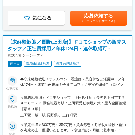
まずはルート営業を中心に担当し、業務習熟後、適性に応じて新
業手当は追加支給＜月給＞272,000円～312,000円（一律手当を含
個人目標はございますが、当社では「チーム」で行動しているこ
規顧客への提案も行っていただきます。
む）＜昇給有無＞有＜残業手当＞有＜給与補足＞■昇給：年1回
とが共通認識としてあるため、従業員同士支え合いながら業務を
（5月）■賞与：年3回（過去実績5か月分）賃金はあくまでも目安
行っています！
応募依頼する
■具体的には：
気になる
の金額であり、選考を通じて上下する可能性があります。月給(月
（エージェントサービス）
◇既存顧客への定期訪問・ヒアリング
額)は固定手当を含めた表記です。
■業務の特徴
◇段ボール・包装資材の仕様提案、設計、見積作成
営業担当として第一想起していただけるかがポイントとなりま
※営業：設計の割合は約７：３で営業がメインです
す。お客様との良好な関係を築くため、依頼を受けてから納品ま
◇製造部門との打合せ・調整
でスピード感をもって対応できる方が活躍しやすいお仕事です。
【未経験歓迎／長野(上田店)】ドコモショップの販売ス
◇納期・数量の確認、フォロー
タッフ／正社員採用／年休124日・連休取得可～
◇新規顧客対応（紹介・問合せ中心）
■教育体制
株式会社シーシーディ
入社後、半年～1年程度は、倉庫業務や配送業務など内勤営業を通
■営業環境：
じて知識を習得していただき、1年程度で独り立ちできるようフォ
正社員
職種未経験歓迎
業種未経験歓迎
◇社用車貸与（AT車）
ローいたします。
◇営業エリア：東信地区中心（一部北信）
独り立ちするまでの期間をしっかり設けますので未経験の方もご
◇法人営業のみ／個人向け営業なし
安心下さい！
◆◇未経験歓迎！ホテルマン・看護師・美容師など活躍中！／年
◇ノルマを重視する営業ではなく、関係性重視の営業方針です
休124日・残業15H未満！子育て両立可／充実の研修制度◎／ノル
仕事内容
変更の範囲：会社の定める業務
マなし／福利厚生充実◇◆
■この仕事の特徴・魅力：
■業務内容：
＜勤務地詳細＞ドコモショップ 上田店住所：長野県上田市中央
◇既製品を売る営業ではなく、仕様を考える提案型営業
ドコモショップでの窓口受付、接客をお任せします。
４ー８ー２２ 勤務地最寄駅：上田駅受動喫煙対策：屋内全面禁煙
◇設計から納品まで一貫対応できるため、提案の幅が広い
・フロア案内（商品・サービスの提案～決定）
勤務地
◇業界・用途を問わず長期取引が中心で、安定した営業活動が可
【最寄り駅】
・カウンターでの手続き（新規契約、機種やプラン変更等）
能
上田駅、城下駅(長野県)、三好町駅
・相談やアフターサービス（料金シュミレーション・故障診断、
◇環境配慮型包装・リターナブルコンテナーなど、社会性の高い
修理受付など）
＜予定年収＞300万円～350万円＜賃金形態＞月給制※ 経験・能力
製品に関われる
・ご利用相談などの受付業務全般
を考慮の上、優遇いたします。＜賃金内訳＞月額（基本給）：
※営業職でありながら、モノづくりに深く関与できる点が特徴で
上記以外にも、例えば、店舗でのデータを取りまとめ集客および
給与