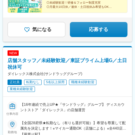
（9店舗）、茨城県（1店舗）◆信越・北陸エリア新潟県（18店
駅、南小倉駅、姪浜駅、池尻駅、銀水駅、若松駅、宮崎神宮駅、
大塔駅、三会駅、若葉町駅、幸駅、道ノ尾駅、石橋駅(長崎県)、
◎未経験歓迎！研修＆フォロー制度充実
舗）、山梨県（7店舗）、長野県（7店舗）★当社HPの「店舗案
南延岡駅、蓮ケ池駅、宮崎駅、油津駅、三股駅、日向庄内駅、加
◎月最大10日休／連休・土日祝休み希望もOK
喜々津駅、上相浦駅、佐々駅、西諫早駅、新大工町駅、島原港
内」から、お近くの店舗をチェックしてください！トップページ
◎月収例26万円以上／賞与昨4.6カ月分
納駅(宮崎県)、西都城駅、五十市駅、日向新富駅、緑町駅、田吉
駅、日田駅、中津駅(大分県)、別府駅(大分県)、豊後森駅、鶴崎
→「店舗案内」→「キーワード検索」または日本地図から探せま
駅、佐賀駅、神埼駅、唐津駅、久留米駅、小城駅、武雄温泉駅、
駅、西大分駅、別府大学駅、杵築駅、名本駅、玉名駅、荒尾駅(熊
＜気になる詳細をチェック▼＞
す。※勤務地の受動喫煙対策：屋内禁煙
北方駅(佐賀県)、伊万里駅、新鳥栖駅、江北駅(佐賀県)、鍋島駅、
本県)、宇土駅、天ケ瀬駅、千丁駅、植木駅、竜田口駅、三角駅、
湯田温泉駅、幡生駅、下関駅、川棚温泉駅、松江駅、岸本駅、後
気になる
応募する
御代志駅、武蔵塚駅、木葉駅、新八代駅、田崎橋駅、佐敷駅、浦
藤駅、倉吉駅、清輝橋駅、上道駅(岡山県)、児島駅、東岡山駅、水
添前田駅、奥武山公園駅、首里駅、古島駅、てだこ浦西駅、久留
島駅、井原駅(岡山県)、総社駅、大多羅駅、広木駅、志布志駅、栗
米高校前駅、西鉄小郡駅、九産大前駅、熊西駅、谷山駅(指宿枕崎
野駅、隈之城駅、宮ケ浜駅、竜ケ水駅、慈眼寺駅、伊集院駅、枕
線)、文化の森駅、知寄町駅、船橋日大前駅、三好町駅、駒川中野
崎駅、荒田八幡駅、帖佐駅、国分駅(鹿児島県)、西出水駅、川内駅
駅、琴電屋島駅、古町駅、可部駅、西観音町駅、宇品五丁目駅、
NEW
(鹿児島県)、日当山駅、阿波富田駅、蔵本駅、二軒屋駅、佐古駅、
千歳町駅(長崎県)、諏訪神社駅、日田市役所前駅、花畑駅、葛島橋
店舗スタッフ／未経験歓迎／東証プライム上場G／土日
旭駅前通駅、入明駅、知寄町三丁目駅、古河駅、新町駅(群馬県)、
東詰駅、針中野駅、屋島駅、ＪＲ松山駅前駅、広電西広島・己斐
西小泉駅、三俣駅、群馬総社駅、鶴瀬駅、籠原駅、新田駅(埼玉
祝休可
駅、宇品三丁目駅、西浦上駅、新中川町駅
県)、東岩槻駅、桶川駅、八潮駅、的場駅、大袋駅、北朝霞駅、上
ダイレックス株式会社(サンドラッググループ)
尾駅、北越谷駅、八街駅、八千代緑が丘駅、おゆみ野駅、旭駅(千
正社員
転勤なし
5名以上採用
職種未経験歓迎
葉県)、公津の杜駅、豊四季駅、茂原駅、志津駅、八千代台駅、六
日町駅、長岡駅、黒井駅(新潟県)、東三条駅、燕駅、青山駅、東柏
業種未経験歓迎
崎駅、東新潟駅、さつき野駅、北吉田駅、新潟大学前駅、村上駅
(新潟県)、加茂駅(新潟県)、大形駅、西新発田駅、三条駅(新潟
県)、水原駅、国母駅、竜王駅、南甲府駅、甲府駅、塩山駅、富士
【16年連続で売上UP★『サンドラッグ』グループ】 ディスカウ
山駅、長坂駅、赤坂上駅、平田駅(長野県)、岩村田駅、篠ノ井駅、
ントストア「ダイレックス」の店舗運営
仕事内容
千曲駅、信州中野駅、柏矢町駅、福知山市民病院口駅、八尾駅、
春木駅、御陵前駅、熊取駅、松ノ浜駅、栂・美木多駅、白鷺駅、
【全国28府県★転勤なし（有りも選択可能）】希望を尊重して配
摂津富田駅、矢田駅(大阪府)、今川駅(大阪府)、津守駅、加太駅(和
属先を決定します！※マイカー通勤OK（店舗による）※全440店舗
歌山県)、東加古川駅、京口駅、播磨高岡駅、播州赤穂駅、葉多
勤務地
☆必要に応じて借り上げ社宅の利用も可能！◆九州エリア福岡県
【最寄り駅】