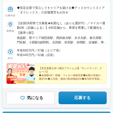
◆安定企業で安心してキャリアを築ける◆ディスカウントストア
「ダイレックス」の店舗運営をお任せ
仕事内容
【全国28府県で大募集★転勤なし（ありも選択可）／マイカー通
勤OK（店舗による）】440店舗から、希望を尊重して配属先を決
勤務地
定！☆必要に応じて借り上げ社宅の利用も可能！◆九州エリア福
【最寄り駅】
岡県（55店舗）、佐賀県（24店舗）、長崎県（29店舗）、熊本県
徳益駅、聖マリア病院前駅、西鉄銀水駅、永犬丸駅、春日原駅、
（34店舗）、大分県（18店舗）、宮崎県（25店舗）、鹿児島県
門松駅、小郡駅(福岡県)、石田駅、井尻駅、赤間駅、吉塚駅、博多
（25店舗）、沖縄県（15店舗）◆中国エリア岡山県（15店舗）、
南駅、九大学研都市駅、原田駅(福岡県)、西鉄柳川駅、香椎花園前
広島県（24店舗）、山口県（18店舗）、島根県（7店舗）、鳥取
年収600万円／37歳（エリア長）
駅、津古駅、福大前駅、教育大前駅、飯塚駅、南久留米駅、犬塚
県（5店舗）◆四国エリア徳島県（16店舗）、香川県（17店
年収440万円／32歳（店長）
駅、東福間駅、筑後吉井駅、門司駅、太宰府駅、羽犬塚駅、蒲池
給与
舗）、愛媛県（17店舗）、高知県（6店舗）◆近畿エリア兵庫県
駅(福岡県)、新原駅、萩原駅(福岡県)、貝塚駅(福岡県)、東甘木
（17店舗）、京都府（1店舗）、奈良県（2店舗）、大阪府（11店
駅、今池駅(福岡県)、下曽根駅、筑前前原駅、水巻駅、海老津駅、
舗）◆関東エリア埼玉県（12店舗）、群馬県（4店舗）、千葉県
【安定基盤を持つ東証プライム上場『サンドラッグ』グ
遠賀野駅、土井駅、原町駅、甘木駅(西鉄線)、二島駅、中間駅、千
ループ】
（9店舗）、茨城県（1店舗）◆信越・北陸エリア新潟県（18店
鳥駅、周船寺駅、南小倉駅、姪浜駅、池尻駅、銀水駅、若松駅、
◆未経験OK！研修・フォロー体制充実◆転勤の有無の
舗）、山梨県（7店舗）、長野県（7店舗）★当社HPの「店舗案
油津駅、三股駅、日向庄内駅、宮崎神宮駅、加納駅(宮崎県)、宮崎
選択OK◆土日祝・連休の取得相談OK◆賞与昨年実績
内」から、お近くの店舗をチェックしてください！トップページ
4.6カ月分◆家族手当など手厚い福利厚生
駅、西都城駅、五十市駅、日向新富駅、門川駅、田吉駅、延岡
→「店舗案内」→「キーワード検索」または日本地図から探せま
駅、高原駅、日南駅、南宮崎駅、木花駅、伊万里駅、江北駅(佐賀
＜気になる詳細をチェック▼＞
す。※勤務地の受動喫煙対策：屋内禁煙
県)、肥前鹿島駅、鍋島駅、中多久駅、佐賀駅、田代駅、和多田
駅、川東駅(佐賀県)、牛津駅、重安駅、下関駅、川棚温泉駅、新下
気になる
応募する
関駅、矢原駅、萩駅、防府駅、宇部駅、松江駅、出雲市駅、益田
駅、敬川駅、大田市駅、馬場崎町駅、後藤駅、倉吉駅、児島駅、
東岡山駅、浦田駅(岡山県)、井原駅(岡山県)、総社駅、大多羅駅、