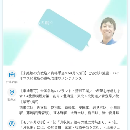
駅、篠ノ井駅、千曲駅、信州中野駅、柏矢町駅、六日町駅、長岡
駅、黒井駅(新潟県)、東三条駅、燕駅、青山駅、東柏崎駅、東新潟
駅、さつき野駅、北吉田駅、新潟大学前駅、村上駅(新潟県)、加茂
駅(新潟県)、大形駅、西新発田駅、三条駅(新潟県)、水原駅、津守
駅、八尾駅、春木駅、御陵前駅、熊取駅、松ノ浜駅、栂・美木多
駅、白鷺駅、摂津富田駅、矢田駅(大阪府)、今川駅(大阪府)、福知
山市民病院口駅、耳成駅、忍海駅、加太駅(和歌山県)、京口駅、播
磨高岡駅、播州赤穂駅、葉多駅、加古川駅、はりま勝原駅、北条
町駅、飾磨駅、恵比須駅、鉢伏山上駅、浜の宮駅、播磨町駅、山
下駅(兵庫県)、東加古川駅、端岡駅、花園駅(香川県)、こううん、
一宮駅、太田駅(香川県)、善通寺駅、潟元駅、宇和島駅、宿毛駅、
近永駅、五郎駅、新川駅(愛媛県)、福音寺駅、今治駅、新居浜駅、
西条駅(広島県)、福山駅、松永駅、東福山駅、鵜飼駅(広島県)、
楽々園駅、修大協創中高前駅、河戸帆待川駅、大竹駅、福島町
【未経験の方歓迎／資格手当MAX月5万円】ごみ焼却施設・バイ
駅、戸手駅、宇品四丁目駅、五日市駅、向洋駅、玖村駅、石橋駅
オマス発電所の運転管理やメンテナンス
(長崎県)、早岐駅、平和公園駅、肥前古賀駅、泉福寺駅、岩松駅、
仕事内容
島原港駅、道ノ尾駅、東諫早駅、相浦駅、たびら平戸口駅、新大
村駅、西唐津駅、喜々津駅、上相浦駅、佐々駅、西諫早駅、新大
【車通勤可】全国各地のプラント・清掃工場／ご希望を考慮しま
工町駅、中津駅(大分県)、牧駅(大分県)、豊後国分駅、佐伯駅、別
す！※受動喫煙対策：あり＜北海道・東北＞北海道／青森県／秋田
府大学駅、豊前善光寺駅、鶴崎駅、西大分駅、杵築駅、光の森
勤務地
県／岩手県／山形県／福島県＜関東＞東京都／神奈川県／千葉県
【最寄り駅】
駅、健軍町駅、亀井駅、南熊本駅、内牧駅、肥後西村駅、西人吉
／群馬県／埼玉県／栃木県／山梨県＜東海＞愛知県／静岡県／三
西帯広駅、近文駅、愛別駅、遠軽駅、安国駅、岩見沢駅、小川原
駅、肥後大津駅、八代駅、高森駅、北熊本駅、交通局前駅(熊本
重県／岐阜県＜北信越＞新潟県／長野県／石川県／福井県＜関西
駅、藤崎駅(青森県)、笹木野駅、大野台駅、柳田駅、陸中夏井駅、
県)、竜田口駅、三里木駅、松橋駅、木葉駅、玉名駅、新八代駅、
＞滋賀県／京都府／大阪府／和歌山県＜中国・四国＞岡山県／山
東酒田駅、小山駅、新伊勢崎駅、祖母島駅、南鳩ケ谷駅、東鷲宮
田崎橋駅、佐敷駅、三角駅、安里駅、小禄駅、てだこ浦西駅、植
口県／香川県／愛媛県／高知県／徳島県＜九州・沖縄＞佐賀県／
【モデル月収例】※下記『月収例』給与の他に賞与あり。※下記
駅、新座駅、狭山ケ丘駅、北戸田駅、上総三又駅、南酒々井駅、
木駅、鍋島駅、滝野駅、若葉町駅、武蔵塚駅、久留米高校前駅、
沖縄県
『月収例』には、公的資格・家族・役職手当を含む。＜班長クラ
柏たなか駅、初石駅、小室駅、東京ディズニーシー・ステーショ