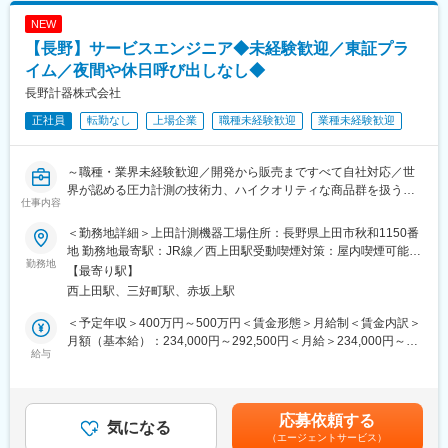
■王将のキャリアパス：
NEW
▼店舗スタッフ
【長野】サービスエンジニア◆未経験歓迎／東証プラ
接客や調理を中心に店舗業務を担当
店舗で様々なメニュー調理を身に着けるため、料理人として技術
イム／夜間や休日呼び出しなし◆
的なスキルUPもかなう！
長野計器株式会社
正社員
転勤なし
上場企業
職種未経験歓迎
業種未経験歓迎
▼副店長
発注やシフト管理など店舗運営に必要なスキルを取得。現場での
OJT教育中心のため、一人一人の得意不得意に応じて育成サポー
～職種・業界未経験歓迎／開発から販売まですべて自社対応／世
トを行っています！
界が認める圧力計測の技術力、ハイクオリティな商品群を扱うニ
仕事内容
ッチトップ級メーカー～
▼店長※3～4年目安にしっかりスキルを付けた上で店長を目指し
ていきます。責任者として店舗運営・管理を担当いただきます。
＜勤務地詳細＞上田計測機器工場住所：長野県上田市秋和1150番
◆業務内容
※店長以降のキャリアはエリアMGR、管理部門、FC店のオーナー
地 勤務地最寄駅：JR線／西上田駅受動喫煙対策：屋内喫煙可能場
製造装置のメンテや一部組み立て、装置の一部の金属機械加工を
勤務地
として独立など様々なキャリアがございます。
所あり変更の範囲：会社の定める事業所
【最寄り駅】
担当いただきます。
※店長時の平均年収は792万円（一般社員平均：454万円）
西上田駅、三好町駅、赤坂上駅
・お客様先で使用されている当社機械装置の修理、メンテナンス
＜独立支援制度あり★＞
（出張も伴う）
フランチャイズ店舗オーナーとして「経営者」になることも！す
＜予定年収＞400万円～500万円＜賃金形態＞月給制＜賃金内訳＞
・装置組み立て、搬送：新規で製造装置を組み立てる際など
でに200名以上の社員が「経営者」として活躍中！
月額（基本給）：234,000円～292,500円＜月給＞234,000円～
・金属機械加工（旋盤）：社内施策段階で加工が必要となった際
給与
292,500円＜昇給有無＞有＜残業手当＞有＜給与補足＞■昇給：年
に行っていただきます。
■王将の「画期的な」働き方：
1回（4月）■賞与：年2回（7月、12月）賃金はあくまでも目安の
・残業月20H程度
金額であり、選考を通じて上下する可能性があります。月給(月額)
◆対象機器
・有給取得日数は平均8.3日！連休取りやすく、年に何回も旅行に
は固定手当を含めた表記です。
応募依頼する
(1)圧力発生器、圧力コントローラ、機密検査装置、耐圧検査装置
気になる
行っている店長などもいます。
（エージェントサービス）
など
・従業員数は店舗平均16名で学べる＆無理なく働ける環境！「平