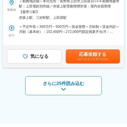
＜勤務地詳細＞本社住所：長野県上田市上田原1073-4 勤務地最寄
店長候補向け研修「一休さん塾」で安心スタート理念・マネジメ
受発注者間での打ち合わせ→現地調査→設計図面の作成→成果品
駅：上田電鉄別所線／赤坂上駅受動喫煙対策：屋内全面禁煙
ント・マーケティングを学べる社内塾。年8回開催で実践に役立
の取りまとめを行っていただきます。
勤務地
つ“経営の基礎”が身につきます。
【最寄り駅】
近年大規模化する災害への対応が急務となっています。またイン
赤坂上駅、三好町駅、上田原駅
フラの老朽化に伴い、構造物を補修し、永く使えるように長寿命
■過去の中途採用実績
化措置が求められています。当社では道路、河川、橋梁、農業土
＜予定年収＞300万円～500万円＜賃金形態＞月給制＜賃金内訳＞
百貨店販売員、建築資材営業、葬祭ディレクター、カーディーラ
木、森林土木、上下水道、地質、開発許可申請、現場監理など幅
月額（基本給）：152,400円～272,000円固定残業手当/月：
ー、紳士服販売員、ホテル・旅館などからご転職されています。
広く取り組んでいるので、お持ちの得意分野スキルを存分に発揮
給与
47,600円～58,000円（固定残業時間40時間0分/月）超過した時間
様々な業界出身の20代・30代・40代・50代の方が活躍していま
してください。地域密着で４５年営業してきましたが、１００年
外労働の残業手当は追加支給＜月給＞200,000円～330,000円（一
す！
企業を目指し、地域の信頼に応えるべく、人材強化を図っていま
律手当を含む）＜昇給有無＞有＜残業手当＞有＜給与補足＞※経験
す。
や能力、前職給与によって年収ベースで決定します。■昇給：あり
■魅力ポイント
応募依頼する
気になる
（前年度実績1月あたり3,000円～10,000円）■賞与：年3回・業績
(1)お客様に感謝されるお仕事
（エージェントサービス）
■入社後の流れ：
に応じて支給（過去実績年3回・計3.0ヶ月分）記載金額は選考を
大切なご家族を亡くされた皆様の心に寄り添う仕事です。
担当者と一緒にOJTを行っていただきます。2年を目途に独り立ち
通じて上下する可能性があります。月給(月額)は固定手当を含みま
亡き方のこと、ご家族のこと、一つひとつを知り、ご供養の想い
できるよう全力でサポートいたします。
す。
を形にし、信頼関係の中で「ありがとう」と お客様から感謝さ
れ、ご家族の絆とサポートできる大変やりがいのある仕事です。
■業務エリア：
さらに25件読み込む
(2)ワークライフバランスの充実
長野県内のみ。場所によっては1泊程度の出張が発生する場合もあ
仕事とプライベートや家庭の両立が出来るよう、定時退社を推奨
ります。（年1回程度）
しています。その為社員のほとんどが18:30には退社しています！
(3)定年後も働ける会社
■組織構成：
70歳まで待遇変わらずに再雇用しているので、定年後も長く働け
技術部に配属されます。現在40名程度（男女比8:2）が在籍してお
る環境です。
ります。半分程度は中途入社の社員です。その中でも設計担当は
25名在籍しております。
変更の範囲：会社の定める業務