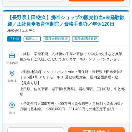
(2)ペットボトル圧縮梱包機
均勤続年数は11.3年」で「離職率1桁」の安定就業が叶う環境です
◎
◆組織構成
【長野県上田/佐久】携帯ショップの販売担当※未経験歓
・人数：8名
■王将の「独自の研修制度」でスキルアップ！
迎／正社員◆教育体制◎／資格手当◎／年休120日
・年齢構成：20代1名、30代1名、40代4名、50代1名、60代1名
●王将調理道場：調理技術や知識向上の研修です。調理師免許取得
※案件ごとに業務分担しております。
株式会社エムデジ
の補助もあり、学びながら資格・スキルを身につけられます。
●王将アカデミー：店舗・人材マネジメントの研修です。店舗運営
正社員
転勤なし
職種未経験歓迎
業種未経験歓迎
◆働き方
や人材マネジメントについて学べるプログラムです。
・夜間や休日の突発的な呼び出し：なし（客先からは営業を通じ
て呼び出しがあるため、日程調整が入ります）
変更の範囲：会社の定める業務
～経験・学歴不問、入社後の手厚い研修で！学校の先生など異業
・残業：通常期10時間、繁忙期30時間（プロジェクトによる）
種からもご入社いただいております！/au・ソフトバンクショップ
・出張：必要に応じて国内で2泊ほど（全国）
仕事内容
の資格取得に応じて年収UP！入社後3年以内に半数以上が取得に
成功！地元に根差して働けます！/年休120日、残業月20h以内～
＜勤務地詳細1＞ソフトバンクArio上田住所：長野県上田市天神3
◆当社の特徴
丁目5番1号 アリオモール1F 受動喫煙対策：屋内全面禁煙＜勤務
当社は1896年に創業し、1948年の会社設立を経て現在に至るまで
■業務内容
勤務地
地詳細2＞ワイモバイルアリオ上田住所：長野県上田市天神3丁目
「技術立社」を標榜し、圧力計・圧力センサのリーディングカン
【最寄り駅】
・au・ソフトバンクショップ内で携帯電話の契約、受付業務
5番1号 受動喫煙対策：屋内全面禁煙＜勤務地詳細3＞ソフトバン
パニーとして、品質・性能に対するユーザー各社から厚い信頼の
上田駅、佐久平駅、城下駅(長野県)、岩村田駅、三好町駅、中佐都
・出張商品案内
クイオンモール佐久平住所：長野県佐久市佐久平駅南11-10 イオ
もと、産業界のインテリジェンス化に対応し、圧力計測から計測
駅
・事務作業
ンモール佐久平1F 受動喫煙対策：屋内全面禁煙変更の範囲：会社
制御技術へと製品ラインナップを拡げてきました。
・店舗清掃
の定める事業所
＜予定年収＞350万円～400万円＜賃金形態＞月給制＜賃金内訳＞
また、米国の大手圧力計測機器メーカーのアシュクロフト社を完
・問い合わせ対応 等
月額（基本給）：200,000円～221,400円その他固定手当/月：
全子会社化したことを始め、海外戦略を積極的に展開し、現在で
給与
15,000円＜月給＞215,000円～236,400円＜昇給有無＞有＜残業手
は米国の他、アジアや欧州にも当社の製品を届けるべくその販売
■キャリアステップ
当＞有＜給与補足＞■賞与：年2回 ■昇給：年1回＜モデル年収＞
網を拡大しています。
大きく分けると、店舗責任者等を目指す道と接客販売のプロ（シ
年収531万円／月40.5万円＋賞与／32歳・入社10年・MGRクラス
ニアスタッフ）になる道があります。全社員が半年ごとの目標を
年収392万円／月29.0万円＋賞与／25歳・入社3年・一般社員賃金
変更の範囲：会社の定める業務