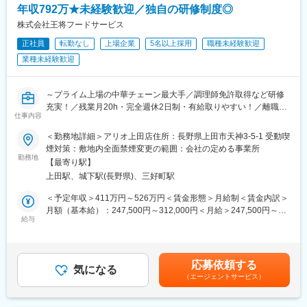
・コードレビュー・ペアプログラミングを通じた技術的な指導・
年収792万★未経験歓迎／独自の研修制度◎
支援
株式会社王将フードサービス
・CI/CDの整備、テスト自動化の推進、開発プロセスの改善
正社員
転勤なし
上場企業
5名以上採用
職種未経験歓迎
・開発メンバーの育成、技術的支援
・ビジネスサイド・プロダクトマネージャーと連携し、プロダク
業種未経験歓迎
ト戦略に技術視点を提供
■開発チームについて：
～プライム上場の中華チェーン最大手／調理師免許取得など研修
ContractSの開発チームは、職能横断の少人数チームで自律的に課
充実！／残業月20h・完全週休2日制・有給取りやすい！／離職率
仕事内容
題解決を進める組織を目指しています。
1桁＆平均勤続年数11.4年～
・フロントエンド・バックエンド・SRE・デザイナーが連携し、
＜勤務地詳細＞アリオ上田店住所：長野県上田市天神3-5-1 受動喫
チームごとに裁量を持って開発を推進。
■業務概要：
煙対策：敷地内全面禁煙変更の範囲：会社の定める事業所
・スクラム開発×DDD（ドメイン駆動設計） を活用し、顧客利用
中華料理チェーン最大手である「餃子の王将」にて接客・調理か
勤務地
【最寄り駅】
分析やヒアリングをもとにモデリング・改善を実施。
らスタート。将来的には店長としてスタッフ教育や集客企画等の
上田駅、城下駅(長野県)、三好町駅
・UXリサーチやユーザーデータ分析 に基づき、継続的にプロダク
店舗づくりもお任せします
トを磨き上げる文化。
＜★飲食業を盛り上げていきたい方歓迎！あなたオリジナルの餃
＜予定年収＞411万円～526万円＜賃金形態＞月給制＜賃金内訳＞
技術的負債の解消やリファクタリング にも積極的に取り組み、開
子の王将を★＞
月額（基本給）：247,500円～312,000円＜月給＞247,500円～
発の質を維持・向上。
王将の店長の裁量権は他の飲食企業の規模とは大きく異なりま
給与
312,000円＜昇給有無＞有＜残業手当＞有＜給与補足＞※上記年収
・カスタマーサクセス・サポートと密接に連携 し、ユーザーの課
す。
は諸手当・残業時間を含む金額です。■昇給：年1回■賞与：年2回
題を直接解決。
調理・接客・スタッフ教育・集客企画・広告宣伝まで担当するこ
（7月、12月／過去実績2～3ヶ月）■モデル年収：3年目社員:551
・成果を称賛・共有するカルチャー を大切にし、知見をチーム内
とにより、お客様の声を味付けやメニューに反映することができ
万円4年目副店長：605万円5年目店長：700万円賃金はあくまでも
応募依頼する
で積極的にシェア。
ます
気になる
目安の金額であり、選考を通じて上下する可能性があります。月
（エージェントサービス）
日本中にある王将はすべてが個性的。私たちと一緒にあなたらし
給(月額)は固定手当を含めた表記です。
変更の範囲：会社の定める業務
い餃子の王将を創り上げてください！