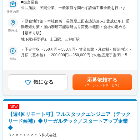
■担当業務：
電子回路開発、通信・計測・FA・映像・インフラ分野向けのソフ
公共施設、民間企業、一般家庭を問わず設備工事全般を行いま
ト・ハード開発を強みとしており、総務省推進事業にも採択され
変更の範囲：会社の定める業務
仕事内容
す。入社後は経験に応じて案件をアサイン致します。施工管理と
ています。なくてはならない技術として社会から必要とされてい
して幅広い幅広い案件に取り組むことができます。
ます。
＜勤務地詳細＞本社住所：長野県上田市諏訪形5-1 豊成ビル1F受
（例：新幹線の通路入口の上に流れるニュースデータを飛ばす技
動喫煙対策：屋内喫煙可能場所あり変更の範囲：会社の定める事
（案件例）
勤務地
術など）
業所
【最寄り駅】
・管工事施工管理
城下駅(長野県)、上田駅、三好町駅
・土木工事施工管理（上下水道本管工事）
■将来のキャリアパス
・住宅設備工事の現場管理・施工管理
現場で経験を積み、リーダーとして後輩や部下の育成などのマネ
＜予定年収＞350万円～550万円＜賃金形態＞月給制＜賃金内訳＞
・給排水設備工事
ジメント業務にもチャレンジしていただきます。
月額（基本給）：200,000円～350,000円その他固定手当/月：500
・空調衛生設備工事
給与
円～10,000円＜月給＞200,500円～360,000円＜昇給有無＞有＜残
・ガス設備工事、本支管工事、内管工事
■魅力ポイント
業手当＞有＜給与補足＞※上記月額給与は当該年齢における例であ
・設備の保守点検・修理、設備設計図の作成（CAD）
◎技術力が評価され自社単体で相談を顧客から受けるケースが多
り、年齢、能力、実績により変わります■モデル年収：40代経験
く、競合バッティングでの価格交渉が少ない
者（資格保持者）年収450万円程度賃金はあくまでも目安の金額
応募依頼する
■施工実績：
気になる
◎自社技術に興味がある企業や、相談がある企業への提案の為、
であり、選考を通じて上下する可能性があります。月給(月額)は固
（エージェントサービス）
直近は小中学校、高等学校向けのエアコン工事などを担当してい
新規飛び込み営業は一切なし
定手当を含めた表記です。
ます。
◎情報社会に欠かせない、回路設計・FPGAを得意分野とし、業績
は3年連続右肩上がり
■就業環境：
NEW
残業時間は会社全体で月10時間ですが、同ポジションの場合は繁
■評価制度
【週4回リモート可】フルスタックエンジニア（テック
忙期の場合月40程度、閑散期の場合は定時退社も可能です。
◎受託開発のため個人での目標数字はありません。 評価シートを
1人あたり1案件の担当制をとっており、業務が終わり次第直行直
リード候補）◆リーガルテック／スタートアップ企業
用い、営業活動のプロセスなど20－30項目を上長と面談して決め
帰が可能です。
ており、明確な評価となっています。
◆
ＣｏｎｔｒａｃｔＳ株式会社
■組織構成：