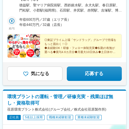
駅、鳴門駅、加古川駅、滝野駅、はりま勝原駅、北条町駅、飾磨
（55店舗）、佐賀県（24店舗）、長崎県（29店舗）、熊本県（34
徳益駅、聖マリア病院前駅、西鉄銀水駅、永犬丸駅、春日原駅、
駅、恵比須駅、鉢伏山上駅、浜の宮駅、播磨町駅、山下駅(兵庫
店舗）、大分県（18店舗）、宮崎県（25店舗）、鹿児島県（25店
門松駅、小郡駅(福岡県)、石田駅、井尻駅、赤間駅、吉塚駅、博多
県)、耳成駅、忍海駅、西条駅(広島県)、松永駅、東福山駅、鵜飼
舗）、沖縄県（15店舗）◆中国エリア岡山県（15店舗）、広島県
南駅、九大学研都市駅、原田駅(福岡県)、西鉄柳川駅、香椎花園前
駅(広島県)、楽々園駅、東尾道駅、八次駅、三原駅、天応駅、福山
（24店舗）、山口県（18店舗）、島根県（7店舗）、鳥取県（5店
年収600万円／37歳（エリア長）
駅、津古駅、福大前駅、教育大前駅、飯塚駅、南久留米駅、犬塚
駅、古江駅(広島県)、玖村駅、花園駅(香川県)、一宮駅、栗林公園
舗）◆四国エリア徳島県（16店舗）、香川県（17店舗）、愛媛県
年収440万円／32歳（店長）
駅、東福間駅、筑後吉井駅、門司駅、太宰府駅、羽犬塚駅、蒲池
北口駅、坂出駅、沖松島駅、三津駅、上宇和駅、宮田町駅、石橋
給与
（17店舗）、高知県（6店舗）◆近畿エリア兵庫県（17店舗）、
駅(福岡県)、新原駅、萩原駅(福岡県)、貝塚駅(福岡県)、東甘木
駅(長崎県)、早岐駅、平和公園駅、肥前古賀駅、島原港駅、道ノ尾
京都府（1店舗）、奈良県（2店舗）、大阪府（11店舗）◆関東エ
駅、今池駅(福岡県)、下曽根駅、筑前前原駅、水巻駅、海老津駅、
駅、東諫早駅、高田駅(長崎県)、大塔駅、三会駅、若葉町駅、健軍
リア埼玉県（12店舗）、群馬県（4店舗）、千葉県（9店舗）、茨
◎東証プライム上場「サンドラッグ」グループで売場を
遠賀野駅、土井駅、原町駅、甘木駅(西鉄線)、二島駅、中間駅、千
町駅、亀井駅、南熊本駅、内牧駅、肥後西村駅、八代駅、高森
もっと面白く！◎
城県（1店舗）◆信越・北陸エリア新潟県（18店舗）、山梨県（7
鳥駅、周船寺駅、南小倉駅、姪浜駅、池尻駅、銀水駅、若松駅、
駅、北熊本駅、交通局前駅(熊本県)、竜田口駅、三里木駅、松橋
◆未経験OK！研修・フォロー体制充実◆転勤の有無が
店舗）、長野県（7店舗）★当社HPの「店舗案内」から、お近く
宮崎神宮駅、西都城駅、高鍋駅、南延岡駅、小林駅(宮崎県)、蓮ケ
選べる◆賞与4.6カ月分◆月最大10日休み◆土日休や連
駅、玉名駅、荒尾駅(熊本県)、宇土駅、天ケ瀬駅、千丁駅、植木
の店舗をチェックしてください！トップページ →「店舗案内」
休取得も相談OK◆光熱費補助など福利厚生充実
池駅、宮崎駅、延岡駅、高原駅、日南駅、南宮崎駅、木花駅、佐
駅、三角駅、御代志駅、武蔵塚駅、大在駅、牧駅(大分県)、豊後国
→「キーワード検索」または日本地図から探せます。※勤務地の受
賀駅、神埼駅、唐津駅、久留米駅、小城駅、武雄温泉駅、北方駅
分駅、別府大学駅、鶴崎駅、別府駅(大分県)、豊後森駅、安里駅、
＜気になる詳細をチェック▼＞
動喫煙対策：屋内禁煙
(佐賀県)、田代駅、和多田駅、湯田温泉駅、柳井駅、光駅、新下関
てだこ浦西駅、小禄駅、奥武山公園駅、修大協創中高前駅、谷山
駅、矢原駅、益田駅、敬川駅、清輝橋駅、上道駅(岡山県)、久世
気になる
応募する
駅(鹿児島市電)、河戸帆待川駅、西大分駅、矢原駅、福島町駅、南
駅、茶屋町駅、大多羅駅、西富井駅、常山駅、広木駅、川内駅(鹿
宮崎駅、田崎橋駅、宇品四丁目駅、木花駅、五日市駅、久留米高
児島県)、志布志駅、栗野駅、隈之城駅、宮ケ浜駅、竜ケ水駅、錦
校前駅、西鉄小郡駅、九産大前駅、熊西駅、小田原駅、常盤駅(岡
江駅、慈眼寺駅、真幸駅、伊集院駅、谷山駅(鹿児島市電)、国分駅
山県)、文化の森駅、知寄町駅、船橋日大前駅、三好町駅、駒川中
(鹿児島県)、五十市駅、荒田八幡駅、徳島駅、板野駅、旭駅前通
野駅、春日川駅、古町駅、千歳町駅(長崎県)、八景水谷駅、平成
環境プラントの運転・管理／研修充実・残業ほぼ無
駅、新町駅(群馬県)、西小泉駅、三俣駅、群馬総社駅、古河駅、鶴
駅、九品寺交差点駅、光の森駅、谷山駅(指宿枕崎線)、可部駅、西
し・資格取得可
瀬駅、籠原駅、新田駅(埼玉県)、東岩槻駅、桶川駅、八潮駅、的場
観音町駅、宇品五丁目駅、花畑駅、葛島橋東詰駅、針中野駅、木
駅、大袋駅、北朝霞駅、上尾駅、北越谷駅、八街駅、八千代緑が
荏原環境プラント株式会社(グループ会社／株式会社荏原製作所)
太町駅、ＪＲ松山駅前駅、西浦上駅、味噌天神前駅、広電西広
丘駅、おゆみ野駅、旭駅(千葉県)、公津の杜駅、豊四季駅、茂原
島・己斐駅、宇品三丁目駅
正社員
5名以上採用
職種未経験歓迎
業種未経験歓迎
駅、志津駅、八千代台駅、国母駅、竜王駅、南甲府駅、甲府駅、
塩山駅、富士山駅、長坂駅、赤坂上駅、平田駅(長野県)、岩村田