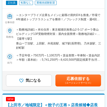
施工管理担当は全部で5名（20代1名、50代4名）で、中途入社の
正社員
転勤なし
業種未経験歓迎
社員もおります。前職施工管理経験者もおれば、未経験から活躍
している方もいます。
～エンタープライズ企業をメインに顧客の契約DXを推進／市場で
■資格取得制度：
4年連続トップクラスシェアを獲得！／フレックス制度・週4回在
仕事内容
高度で適正な業務を推進するために従業員資格取得に力を入れて
宅勤務可～
います。毎年各種資格取得のため講習会に参加し、社員のほとん
■概要：
＜勤務地詳細1＞本社住所：東京都港区南青山2-5-17 ポーラ青山
どが社会的評価の高い資格を取得しています。また、技術のみの
ContractSは、「契約の力でビジネスの進化を加速させる」という
ビルディング13F受動喫煙対策：屋内全面禁煙＜勤務地詳細2＞長
教育ではなく、管理者・監督者として能力向上のため、責任の重
志のもと、国内で初の契約ライフサイクル管理（Contract
勤務地
野サテライトオフィス住所：長野県上田市中央2-10-15 千曲錦ビ
【最寄り駅】
い、より高い仕事へのチャレンジのチャンスを適宜与えるように
Lifecycle Management、CLM）システムであり、業界で高いシェ
ル2階F区画受動喫煙対策：屋内全面禁煙変更の範囲：会社の定め
青山一丁目駅、上田駅、外苑前駅、城下駅(長野県)、乃木坂駅、三
しています。
アを誇る「ContractS CLM」を開発・展開しています。
る事業所（リモートワーク含む）
好町駅
変更の範囲：会社の定める業務
■業務内容：
＜予定年収＞750万円～1,100万円＜賃金形態＞年俸制＜賃金内訳
プロダクトの開発をリードし、フロントエンド・バックエンドの
＞年額（基本給）：5,741,250円～8,420,500円固定残業手当/月：
実装に関わりながら、技術的な意思決定を担うポジションです。
給与
146,563円～214,958円（固定残業時間40時間0分/月）超過した時
テックリードとして、アーキテクチャの設計や開発プロセスの改
間外労働の残業手当は追加支給＜月額＞625,000円～916,666円
善を推進し、エンジニア組織の成長とプロダクトのスケールを両
（12分割）（一律手当を含む）＜昇給有無＞有＜残業手当＞有＜
立させていただきます。
給与補足＞■給与はスキル・ご経験に応じて決定します■年俸制
応募依頼する
「単なる機能開発」ではなく、システムのアーキテクチャ設計・
気になる
（年俸の12分の1を毎月支給）■昇給年2回（半年に1回の評価に応
（エージェントサービス）
ドメイン設計・データ活用といったスケールの大きい挑戦に取り
じて決定）賃金はあくまでも目安の金額であり、選考を通じて上
組める環境です。
下する可能性があります。月給(月額)は固定手当を含めた表記で
こうしたエンタープライズSaaSの成長フェーズにおいて、プロダ
す。
クトの未来を共に創り上げていく仲間を求めています、
NEW
・フロントエンド・バックエンドの設計・開発
【上田市／地域限定】＜餃子の王将＞店長候補◆店長
・技術選定・アーキテクチャ設計のリード