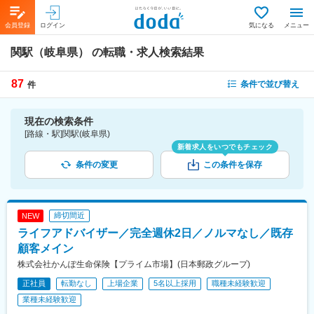
会員登録
ログイン
気になる
メニュー
関駅（岐阜県）
の転職・求人検索結果
87
条件で並び替え
件
現在の検索条件
[路線・駅]関駅(岐阜県)
新着求人をいつでもチェック
条件の変更
この条件を保存
締切間近
NEW
ライフアドバイザー／完全週休2日／ノルマなし／既存
顧客メイン
株式会社かんぽ生命保険【プライム市場】(日本郵政グループ)
正社員
転勤なし
上場企業
5名以上採用
職種未経験歓迎
業種未経験歓迎