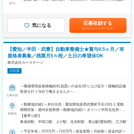
・休日を多くとりたい方向け：320万/月10～11日休み/残業20h
給与
手当/月：50,000円固定残業手当/月：90,000円（固定残業時間20
（1）店舗スタッフ→店長（年収500万円～）→エリアマネージャ
・給与も休日も安定したい方向け：350万円／月9-10日休み/残用
時間0分/月）超過した時間外労働の残業手当は追加支給＜月給＞
ー（年収700万円→弊社幹部
30h
275,000円～340,000円（一律手当を含む）＜昇給有無＞有＜残業
（2）壱番屋独自の独立支援制度を使って独立
連続での有給取得も事前に申請すれば相談可能です！
手当＞有＜給与補足＞■住宅手当・皆勤手当・食事手当あり ※上記
※10等級による評価制度があり、調理・接客など出来ることが増
応募依頼する
◎独立支援制度
気になる
月給には一律手当を含む■昇給・賞与あり ※規定あり■モデル年収
えるたびに給与UPが叶う仕組みもあります。
（エージェントサービス）
壱番屋独自の独立支援制度があります
（手当＋賞与等の手当含む）600万円／マネージャー（月給40万
2024年には9人目の独立者を輩出予定です！
円）500万円／店長（月給35万円）400万円／店舗スタッフ（月給
■弊社について
独立後は年収1千万円も可能です！
30万円）賃金はあくまでも目安の金額であり、選考を通じて上下
当社はCoCo壱番屋のフランチャイズの展開をしている会社です。
※独立後も本部・税理士・労務士等がサポート。
する可能性があります。月給(月額)は固定手当を含めた表記です。
FC加盟店の中でも高い実績を持っており、2022年に10店舗目を
【愛知／半田・武豊】自動車整備士★賞与4.5ヶ月／有
社長や独立した先輩達も支え続けます。
出店しており、安定した黒字経営を続けております。売上・店舗
資格者募集／残業月5ｈ程／土日の希望休OK
共
■職務詳細
株式会社カーステージ
に拡大していく中で、今回はさらなる成長を見越しての積極採用
・CoCo壱番屋にて調理や接客など基本を覚えます。
です。
正社員
・ゆくゆくは店長候補／店長として、メンバーのシフト・売上管
理・
変更の範囲：本文参照
各種運営業務などの店舗マネジメントも行います。
～職場環境改善積極的/社員思いの会社/売り上げ拡大！積極的設備
投資を行う当社で働きませんか～
■過去のご入社事例
仕事内容
販売員・営業・ドライバー・SE・ミュージシャンなど幅広い業
◎2025年内には工場内の冷房設備、場内出入口高速シャッターを
＜勤務地詳細1＞本社住所：愛知県知多郡武豊町字石川81-1 受動
界・職種出身の方が活躍しています。
導入予定で働く環境も改善予定です。
喫煙対策：屋内全面禁煙＜勤務地詳細2＞ダイハツ半田北住所：愛
勤務地
知県半田市住吉町1-24-1 受動喫煙対策：屋内全面禁煙変更の範
■職務の魅力・特徴
【最寄り駅】
◎2025年10月より年間休日112日→120日に変更になります。
囲：会社の定める事業所
店長や社員と相談しながら、アルバイトの育成・効率的なコスト
東成岩駅、半田口駅、上ゲ駅、住吉町駅、青山駅(愛知県)、乙川駅
削減・リピーターを増やす方法など、店舗運営に関する幅広い業
■概要：
＜予定年収＞370万円～720万円＜賃金形態＞月給制＜賃金内訳＞
務に携わることがこの仕事の面白さです。新しいことにも挑戦す