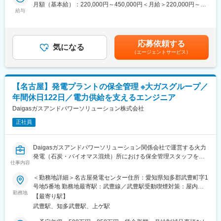
ダイハツ半田南・ダイハツ半田北の店舗併設自社工場でお客様の
月額（基本給）：220,000円～450,000円＜月給＞220,000円～
ることができ、過去には他の飲食店とコラボしたメニュー考案や
カーライフをサポートするため、お客様が安心するカーメンテナ
給与
450,000円＜昇給有無＞有＜残業手当＞有＜給与補足＞賞与あ
冬の福袋の作成といった取り組みもございます。
ンスをお願いします。
り：年2回（昨年度実績4.5ヶ月分）、昇給：年1回■整備士手当(1
級:30,000円/2級:1,5000円/3級:5,000円)■ダイハツ検定手当(1
■キャリアアップ
＜具体的には＞
級:7,500円/2級:5,000円/3級:2,500円)■自動車検査員(15,000円)賃
（1）店舗スタッフ→店長（年収500万円～）→エリアマネージャ
応募依頼する
お客様が「安心」「安全」なカーライフを送る為、「予算」など
気になる
金はあくまでも目安の金額であり、選考を通じて上下する可能性
ー（年収700万円→弊社幹部
（エージェントサービス）
も勘案し最適なメンテナンス方法をご提案してください。
があります。月給(月額)は固定手当を含めた表記です。
（2）壱番屋独自の独立支援制度を使って独立
ﾋﾟｯﾄ内での作業は幅広く車検、メンテナンス、ボディーコーティ
※10等級による評価制度があり、調理・接客など出来ることが増
ング・洗車、ETC・ナビ・オーディオ・アフターパーツの取り付
えるたびに給与UPが叶う仕組みもあります。
け等があります。当社で販売したダイハツ車の他、他社で購入さ
【名古屋】発電プラントの保全管理 ※大ガスグループ／
れて持ち込まれた自動車の整備全般や、買取や取り寄せをした中
■弊社について
年間休日122日／電力供給を支えるエンジニア
古車の納車前整備や既存顧客のクルマの定期メンテナンス・車
当社はCoCo壱番屋のフランチャイズの展開をしている会社です。
検・修理などもお願いします。当社はチームとして1台の車を整備
Daigasガスアンドパワーソリューション株式会社
FC加盟店の中でも高い実績を持っており、2022年に10店舗目を
していく場合と、1台の車をひとりの人に完全に任せることを、そ
出店しており、安定した黒字経営を続けております。売上・店舗
正社員
れぞれの利点を生かすために臨機応変に対応しています。また、
共
当社は板金や塗装は自社では行っておらず、外注依頼しています
に拡大していく中で、今回はさらなる成長を見越しての積極採用
ので、整備や点検、各種の取り付け作業に専念できる体制です。
です。
Daigasガスアンドパワーソリューション関係会社で運営する火力
修理や整備が完了しお客様に喜んで頂く事にやりがいを感じま
発電（石炭・バイオマス混焼）所における保全管理スタッフを担
す。これまでの整備経験を活かしてお客様の車の整備をお願いし
仕事内容
変更の範囲：本文参照
当いただきます。
ます。
■職務の特徴：
＜勤務地詳細＞名古屋発電センター住所：愛知県知多郡武豊町字1
・現在、14万9千kW(名古屋発電所)と隣接して11万kW発電プラン
号地5番地 勤務地最寄駅：武豊線／武豊駅受動喫煙対策：屋内全
■組織形態：
ト(名古屋第二発電所)を操業しています。
勤務地
面禁煙変更の範囲：会社の定める事業所
14名の整備士が活躍しています。
【最寄り駅】
・当設備は木質系バイオマス混焼を行っており、特に第二発電所
武豊駅、知多武豊駅、上ゲ駅
は混焼率30%を実現する日本で最高レベルの最新設備です。
■採用背景：
・入社後は、他のスタッフとともに発電所の設備管理業務を担当