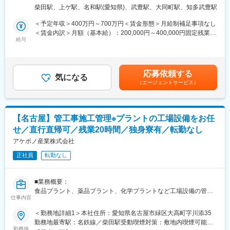
・見積書を作成
田30番1 勤務地最寄駅：名鉄河和線／上ゲ駅受動喫煙対策：敷地
のモチベーションアップに繋げております。
柴田駅、上ゲ駅、名和駅(愛知県)、武豊駅、大同町駅、知多武豊駅
変更の範囲：会社の定める業務
・取引先との工期の打ち合わせ
内喫煙可能場所あり変更の範囲：会社の定める事業所
工場内の工事を基本的に請け負っているため、工場稼働時間内に
・施工進捗、資材管理
＜予定年収＞400万円～700万円＜賃金形態＞月給制補足事項なし
工事を行い工事進捗も安定して管理することができます。
・納品
＜賃金内訳＞月額（基本給）：200,000円～400,000円固定残業手
昼の工事作業、夕方の事務作業とメリハリのついた働き方が可能
一般個人住宅（木造・鉄筋・鉄骨・プレハブなど）や事務所・医
給与
当/月：50,000円～60,000円（固定残業時間40時間0分/月）超過し
であり、残業時間も月平均20時間となっております。
療関係・倉庫などの建築や、工場設備の架台やタンクなどの基礎
た時間外労働の残業手当は追加支給＜月給＞250,000円～460,000
及び付帯工事などの土木工事を、打ち合わせ～納品まで一気通貫
円（一律手当を含む）＜昇給有無＞有＜残業手当＞有＜給与補足
変更の範囲：会社の定める業務
で対応します。
＞■昇給：年1回（4月）■賞与：年2回（6月、12月）■年収モデル
応募依頼する
作業員の方々とは長年の関係性を築いている間柄のため、安心し
気になる
（別途、決算賞与の支給あり※直近3年間支給実績あり）：・475
（エージェントサービス）
て職務に取組むことができます。
万円（30歳主任）・540万円（35歳係長）・600万円（40歳係
■組織構成：
長）・1,000万円以上（50歳部長）賃金はあくまでも目安の金額
建築部は、20代1名、30代1名、60代1名の計3名で構成されてお
であり、選考を通じて上下する可能性があります。月給(月額)は固
ります。少数精鋭で協力し合って業務に取組んでいます。
定手当を含めた表記です。
【名古屋】管工事施工管理※プラントの工場設備をお任
■当社の魅力：
せ／直行直帰可／残業20時間／独身寮有／転勤なし
当社は創業70年目を迎え、創業以来断熱工事の設計・施工を行
い、現在は主に中部地区の一部上場会社の工場設備の断熱、建築
アケボノ産業株式会社
土木、管工事の設計・施工管理を行っています。
正社員
転勤なし
長年のご愛顧から元請けがほぼ100％となっており、安定した成
長を続けています。
また、福利厚生も充実しており、資格取得支援制度や家族手当、
■業務概要：
引っ越し手当や独身寮と、社員の働きやすい環境を作っていま
食品プラント、薬品プラント、化学プラントなど工場設備の管工
す。
仕事内容
事における施工管理業務を担当します。
中でも資格支援制度は、資格取得にかかる受験料やスクール代は
＜勤務地詳細1＞本社住所：愛知県名古屋市緑区大高町字川添35
会社が全額負担しております。
■職務詳細：
勤務地最寄駅：名鉄線／柴田駅受動喫煙対策：敷地内喫煙可能場
また、合格時には報奨金を10万円まで支給する制度もあり、社員
・現場調査
勤務地