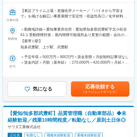
・出張：半年～年1年に1回程度
・有給取得率：79.1％※有給取得もしやすい環境です。
【東証プライム上場・老舗化学メーカー／『バイオから宇宙ま
で』を掲げる幅広い事業展開で安定性・収益性高◎／化学材料や
◆配属部署：
仕事内容
化薬、医療素材など様々なプラントに携わる】
愛知事業所 技術部
＜勤務地詳細＞愛知事業所住所：愛知県知多郡武豊町字北小松谷
※愛知事業所内は、機能材料事業・化薬事業・ライフサイエンス事
◆職務内容：
61-1 受動喫煙対策：屋内喫煙可能場所あり変更の範囲：会社の定
業の各工場があり、いずれかの工場の担当となります（選考を通
工場施設の新設計画立案、化学プラントの設備設計からその実
勤務地
める事業所
じて配属先は決定します）。
【最寄り駅】
行、およびメンテナンスなどの業務をお任せします。
※化薬事業部 KKプロジェクト本部 建設部への配属可能性もあり
知多武豊駅、上ゲ駅、武豊駅
※ご経験に合わせて、下記いずれかの業務を担当いただく予定で
ます。
す。
＜予定年収＞500万円～900万円＜賃金形態＞月給制特記事項なし
＜賃金内訳＞月額（基本給）：270,000円～420,000円＜月給＞
◆キャリアパスについて：
＜具体的な業務内容＞
給与
270,000円～420,000円＜昇給有無＞有＜残業手当＞有＜給与補足
当面はプラントエンジニアとして経験を積んでいただき、将来は
◎工場施設の新設計画に関する業務
＞■賞与：年2回■上記は残業代・諸手当抜きの額です。残業代は
本人の適正や希望を踏まえながらマネジャーとして様々な部門で
・計画・発注・工事・完成・試運転・工事清算までの一連の業務
別途支給します。■ご経験、能力に応じて当社基準により決定しま
活躍して頂くことをイメージしています。
・上記に関する書類作成/法対応
す。賃金はあくまでも目安の金額であり、選考を通じて上下する
※総合職になるため、技術系業務の間で異動したり、営業や本社管
応募依頼する
※実施にあたっては、社内外と調整しながら進めていきます
気になる
可能性があります。月給(月額)は固定手当を含めた表記です。
理部門へ異動するケースもあります。
（エージェントサービス）
◎既存施設に関する業務
◆当社に関して：
・改修設備計画の立案・設計・発注・工事・試運転・工事清算ま
『バイオから宇宙まで』をキャッチフレーズに掲げ、幅広い事業
での一連の業務
領域を持つ機能性化学メーカーです。現在では、機能材料、化
【愛知/知多郡武豊町】品質管理職（自動車部品）◆未
・建築・電気・機械・制御などに関する業務
薬、機能食品、ライフサイエンス、防錆の5つの部門へ事業展開を
経験歓迎／残業10時間程度／転勤なし／原則土日休◎
・上記に関する書類作成/法対応
しています。
※社内外の関係者と共に課題を解決しながら進めていきます。
サワダ工業株式会社
変更の範囲：会社の定める業務
正社員
転勤なし
職種未経験歓迎
業種未経験歓迎