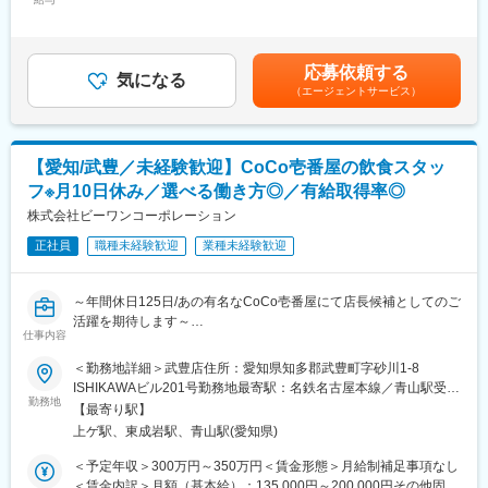
月：50,000円固定残業手当/月：90,000円（固定残業時間45時間0
駅、岐阜駅、細畑駅、柳津駅(岐阜県)、蘇原駅、西笠松駅、岐南
◎独立支援制度
分/月～45時間0分/月）超過した時間外労働の残業手当は追加支給
駅、名鉄岐阜駅、笠寺駅、小田井駅、運動公園前駅(愛知県)、四郷
壱番屋独自の独立支援制度があります
＜月給＞295,000円～340,000円（一律手当を含む）＜昇給有無＞
駅、土橋駅(愛知県)、西尾駅、中津川駅、坂下駅、八戸駅、美乃坂
2024年には9人目の独立者を輩出予定です！
有＜残業手当＞有＜給与補足＞■住宅手当・皆勤手当・食事手当あ
本駅、新可児駅、美濃川合駅、西可児駅、可児駅、各務原市役所
応募依頼する
独立後は年収1千万円も可能です！
気になる
り ※上記月給には一律手当を含む■昇給・賞与あり ※規定あり■モ
前駅、那加駅、新加納駅、名電各務原駅、鵜沼宿駅、土岐市駅、
（エージェントサービス）
※独立後も本部・税理士・労務士等がサポート。
デル年収（手当＋賞与等の手当含む）600万円／マネージャー
恵那駅、東野駅(岐阜県)、瑞浪駅、十九条駅、美江寺駅、穂積駅、
社長や独立した先輩達も支え続けます。
（月給40万円）500万円／店長（月給35万円）400万円／店舗ス
前平公園駅、美濃太田駅、松森駅、洲原駅、吹田駅(阪急線)、陸前
タッフ（月給30万円）賃金はあくまでも目安の金額であり、選考
白沢駅、関下有知駅、関駅(岐阜県)、高山駅、瀬上駅、飛騨一ノ宮
■職務詳細
を通じて上下する可能性があります。月給(月額)は固定手当を含め
駅、衣摺加美北駅、近鉄富田駅、赤堀駅、西桑名駅、長島駅、西
【愛知/武豊／未経験歓迎】CoCo壱番屋の飲食スタッ
・CoCo壱番屋にて調理や接客など基本を覚えます。
た表記です。
大路御池駅、醍醐駅(京都府)、上前津駅、千種駅、栄町駅(愛知
フ※月10日休み／選べる働き方◎／有給取得率◎
・ゆくゆくは店長候補／店長として、メンバーのシフト・売上管
県)、伏見駅(愛知県)、平安通駅、大同町駅、鳴子北駅、豊田本町
理・
株式会社ビーワンコーポレーション
駅、新瀬戸駅、豊川稲荷駅、上挙母駅、梅坪駅、インテック本社
各種運営業務などの店舗マネジメントも行います。
前駅、粟島駅、西富山駅、小泉町駅(富山県)、東向日駅、上小田井
正社員
職種未経験歓迎
業種未経験歓迎
駅、新那加駅、各務ケ原駅、関市役所前駅、車道駅、上飯田駅、
■過去のご入社事例
瀬戸市駅、オークスカナルパークホテル富山前、大町駅(富山県)、
販売員・営業・ドライバー・SE・ミュージシャンなど幅広い業
洛西口駅、庄内緑地公園駅、苧ケ瀬駅
～年間休日125日/あの有名なCoCo壱番屋にて店長候補としてのご
界・職種出身の方が活躍しています。
活躍を期待します～
仕事内容
/安定した黒字経営/独立支援制度あり/充実した福利厚生/有給取得
■職務の魅力・特徴
率◎
＜勤務地詳細＞武豊店住所：愛知県知多郡武豊町字砂川1-8
店長や社員と相談しながら、アルバイトの育成・効率的なコスト
経営層との距離が近いからこそ経営スキルが身に付きます
ISHIKAWAビル201号勤務地最寄駅：名鉄名古屋本線／青山駅受動
削減・リピーターを増やす方法など、店舗運営に関する幅広い業
勤務地
喫煙対策：屋内全面禁煙変更の範囲：会社の定める事業所
務に携わることがこの仕事の面白さです。新しいことにも挑戦す
【最寄り駅】
■弊社の3つの魅力：【変更の範囲：会社の定める業務】
ることができ、過去には他の飲食店とコラボしたメニュー考案や
上ゲ駅、東成岩駅、青山駅(愛知県)
◎充実した福利厚生
冬の福袋の作成といった取り組みもございます。
家族手当や寮・住宅手当、食事手当など福利厚生が充実
＜予定年収＞300万円～350万円＜賃金形態＞月給制補足事項なし
◎選べる働き方
＜賃金内訳＞月額（基本給）：135,000円～200,000円その他固定
■キャリアアップ