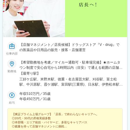
駅、西滑川駅、油田駅、クロスベイ前駅、新高岡駅、越中国分
駅、戸出駅、高岡やぶなみ駅、片原町駅(富山県)、東三日市駅、菰
野駅、植大駅、徳永駅、上島駅、浜松駅、遠州西ケ崎駅、西焼津
駅、藤枝駅、入江岡駅、清水駅(静岡県)、御門台駅、新静岡駅、安
倍川駅、静岡駅、小泉駅、多治見駅、根本駅、西岐阜駅、切通
駅、岐阜駅、細畑駅、柳津駅(岐阜県)、蘇原駅、西笠松駅、岐南
駅、名鉄岐阜駅、笠寺駅、小田井駅、運動公園前駅(愛知県)、四郷
駅、土橋駅(愛知県)、西尾駅、中津川駅、坂下駅、八戸駅、美乃坂
【店舗マネジメント／店長候補】ドラッグストア『V・drug』で
本駅、新可児駅、美濃川合駅、西可児駅、可児駅、各務原市役所
の医薬品や日用品の販売・接客・店舗運営
前駅、那加駅、新加納駅、名電各務原駅、鵜沼宿駅、土岐市駅、
仕事内容
恵那駅、東野駅(岐阜県)、瑞浪駅、十九条駅、美江寺駅、穂積駅、
前平公園駅、美濃太田駅、松森駅、洲原駅、吹田駅(阪急線)、陸前
【希望勤務地を考慮／マイカー通勤可・駐車場完備】★ホームタ
白沢駅、関下有知駅、関駅(岐阜県)、高山駅、瀬上駅、飛騨一ノ宮
ウン制度で安心自宅から1時間以内（目安）で通える範囲の店舗へ
駅、衣摺加美北駅、近鉄富田駅、赤堀駅、西桑名駅、長島駅、西
勤務地
配属する制度で、現在、90％のスタッフが自宅から通勤していま
【最寄り駅】
大路御池駅、醍醐駅(京都府)、上前津駅、千種駅、栄町駅(愛知
す！＼以下いずれかの店舗に配属／■愛知県名古屋市、北名古屋
三好ケ丘駅、米野木駅、徳重・名古屋芸大駅、刈谷駅、富士松
県)、伏見駅(愛知県)、平安通駅、大同町駅、鳴子北駅、豊田本町
市、清須市、春日井市、豊田市、瀬戸市、尾張旭市、みよし市、
駅、中川原駅、霞ケ浦駅、富田駅(三重県)、日永駅、伊勢松本駅、
駅、新瀬戸駅、豊川稲荷駅、上挙母駅、梅坪駅、インテック本社
日進市、豊明市、知多郡、知多市、東海市、刈谷市、高浜市、半
泊駅(三重県)、川原町駅、益生駅、桑名駅、近鉄長島駅、下深谷
前駅、粟島駅、西富山駅、小泉町駅(富山県)、東向日駅、上小田井
田市、常滑市、岡崎市、知立市、安城市、西尾市、豊川市、新城
年収510万円／35歳
駅、玉垣駅、千代崎駅、円町駅、石田駅(京都府)、向日町駅、向島
駅、新那加駅、各務ケ原駅、関市役所前駅、車道駅、上飯田駅、
市、豊橋市■岐阜県郡上市、下呂市、高山市、飛騨市、岐阜市、瑞
年収450万円／31歳
駅、刈谷市駅、西春駅、乙川駅、青山駅(愛知県)、大須観音駅、新
瀬戸市駅、オークスカナルパークホテル富山前、大町駅(富山県)、
給与
穂市、関市、各務原市、美濃市、美濃加茂市、可児市、多治見
栄町駅(愛知県)、栄駅(愛知県)、丸の内駅(愛知県)、伏屋駅、春田
洛西口駅、庄内緑地公園駅、苧ケ瀬駅
市、土岐市、瑞浪市、恵那市、中津川市■三重県桑名市、四日市
駅、八田駅(関西本線)、岩塚駅、中村公園駅、本陣駅、比良駅(愛
【東証プライム上場グループ】「店長」で終わらないキャリアへ。
市、鈴鹿市■静岡県静岡市、藤枝市、浜松市■富山県下新川郡、滑
知県)、味美駅(東海交通線)、黒川駅(愛知県)、志賀本通駅、名城公
◎20代・30代の昇格実績多数
川市、高岡市、黒部市、射水市、小矢部市、中新川郡、砺波市、
園駅、自由ケ丘駅(愛知県)、今池駅(愛知県)、覚王山駅、道徳駅、
◎本部職・エリア統括・バイヤーど、多彩なキャリアパス
南砺市、氷見市、富山市■石川県金沢市■福井県福井市、敦賀市■
柴田駅、一社駅、平針駅、喜多山駅(愛知県)、上社駅、野並駅、相
◎裁量を持って店舗マネジメントに挑戦