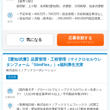
所あり＜勤務地詳細2＞半田営業所住所：愛知県知多郡武豊町字前
のモチベーションアップに繋げております。
【最寄り駅】
・見積書を作成
田30番1 勤務地最寄駅：名鉄河和線／上ゲ駅受動喫煙対策：敷地
工場内の工事を基本的に請け負っているため、工場稼働時間内に
柴田駅、上ゲ駅、名和駅(愛知県)、武豊駅、大同町駅、知多武豊駅
・取引先との工期の打ち合わせ
内喫煙可能場所あり変更の範囲：会社の定める事業所
工事を行い工事進捗も安定して管理することができます。
・施工進捗、資材管理
＜予定年収＞400万円～700万円＜賃金形態＞月給制補足事項なし
昼の工事作業、夕方の事務作業とメリハリのついた働き方が可能
・納品
＜賃金内訳＞月額（基本給）：200,000円～400,000円固定残業手
であり、残業時間も月平均20時間となっております。
工場内の空調や排気、ガス配管など各種ダクトの施工管理や配管
給与
当/月：50,000円～60,000円（固定残業時間40時間0分/月）超過し
が主な業務となります。工場内の作業環境・作業効率の向上に関
た時間外労働の残業手当は追加支給＜月給＞250,000円～460,000
変更の範囲：会社の定める業務
わる重要な業務になります。作業員の方々とは長年の関係性を築
円（一律手当を含む）＜昇給有無＞有＜残業手当＞有＜給与補足
いている間柄のため、安心して職務に取組むことができます。
＞■昇給：年1回（4月）■賞与：年2回（6月、12月）■年収モデル
応募依頼する
気になる
（別途、決算賞与の支給あり※直近3年間支給実績あり）：・475
（エージェントサービス）
■組織構成：
万円（30歳主任）・540万円（35歳係長）・600万円（40歳係
工事部は、20代5名、30代4名、40代5名、50代3名の計17名で構
長）・1,000万円以上（50歳部長）賃金はあくまでも目安の金額
成されております。少数精鋭で協力し合って業務に取組んでいま
であり、選考を通じて上下する可能性があります。月給(月額)は固
す。
定手当を含めた表記です。
【愛知/武豊】品質管理・工程管理（マイクロセルウレ
タンフォーム「SlimFlex」）※福利厚生充実
■当社の魅力：
当社は創業70年目を迎え、創業以来断熱工事の設計・施工を行
株式会社イノアックコーポレーション
い、現在では主に中部地区の一部上場会社の工場設備の断熱、建
正社員
築土木、管工事の設計・施工を行っています。
長年のご愛顧から元請けがほぼ100％となっており、安定した成
長を続けています。
《国内最大手・グローバルでもトップクラスのウレタン生産シェ
また、福利厚生も充実しており、資格取得支援制度や家族手当、
ア》《入社3年後定着率90％以上／平均勤続年数19年》
引っ越し手当や独身寮と、社員の働きやすい環境を作っていま
仕事内容
●平均残業18.7時間/月。WLBを大切にしたい方におすすめ。
す。
●各種手当の充実（家族手当、生活加給、食事手当等）
＜勤務地詳細＞株式会社イノアックスリムフレックス（武豊工
工場内の工事を基本的に請け負っているため、工場稼働時間内に
●チャレンジを良しとする社風。積極的に新たな取り組みに挑戦で
場）住所：愛知県知多郡武豊町字梨子ノ木9-117番地 勤務地最寄
工事を行い工事進捗も安定して管理することができます。