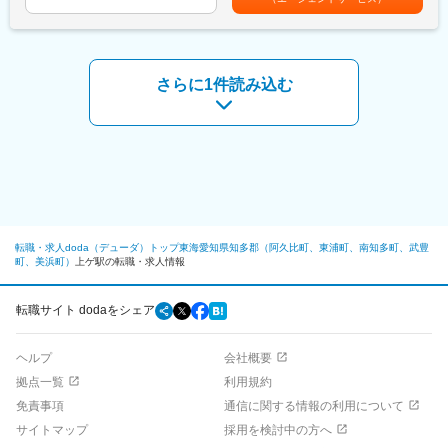
9：30～来客対応：受付後、お客様へのヒアリングやご要望に対
500万・40歳 勤続15年 600万賃金はあくまでも目安の金額で
（SRB-3）を製造
するご提案などの接客業務を行います
あり、選考を通じて上下する可能性があります。月給(月額)は固定
12：00～休憩
手当を含めた表記です。
◆当事業部・取り扱い製品：
13：00～納車対応
産業用爆薬、防衛用火工品、ロケット用固体推進薬、民生品 な
午後休憩(20分)
さらに1件読み込む
ど
15：00～商談：ご予約のお客様1件につき2時間程度の商談を1・2
世界でも稀有な総合火薬メーカーとして確固たる事業基盤を築い
件行います。
ております。2023年度は、防衛関連製品の需要の高まりから事業
18：20 業務終了
は増収増益。宇宙関連製品もロケット向け製品の出荷が増加して
います。
■特徴
「売り込む」のではなく、ご要望に丁寧にお応えしていくスタイ
◆働き方について：
ルの営業です。目標はありますがノルマはなく、それぞれの目標
・残業20h以内
に対しての成果が給与に反映されます
・有給消化日数平均：13.7日
・住宅手当や、社宅・寮制度あり（社内規定あり）
転職・求人doda（デューダ）トップ
東海
愛知県
知多郡（阿久比町、東浦町、南知多町、武豊
■インセンティブ制度
町、美浜町）
上ゲ駅の転職・求人情報
頑張った分が目に見える形で実感でき、当社はなるべく月の給与
変更の範囲：会社の定める業務
のふり幅が大きくなることを避け、安定的な成果を得られるよう
な査定方法を取っています。査定方法については、営業実績や日
転職サイト dodaをシェア
頃の仕事に対しての姿勢なども評価の対象になります
・ご来店のお客様の90％が既存のお客様で、既存のお客様からの
ヘルプ
会社概要
ご紹介をいただけるケースもあります
・1～3月が繁忙期になりますが、残業は月平均残業10h程度です
拠点一覧
利用規約
免責事項
通信に関する情報の利用について
■当社の魅力
サイトマップ
採用を検討中の方へ
当社は、社員への仕事とプライベートの充実した両立を提供した