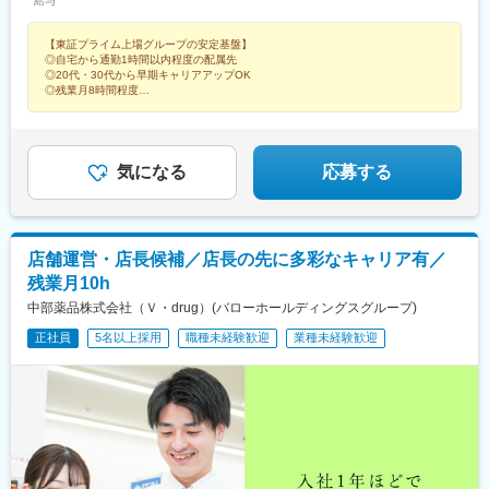
給与
市、土岐市、瑞浪市、恵那市、中津川市■三重県桑名市、四日市
栄町駅(愛知県)、栄駅(愛知県)、丸の内駅(愛知県)、伏屋駅、春田
市、鈴鹿市■静岡県静岡市、藤枝市、浜松市■富山県下新川郡、滑
駅、八田駅(関西本線)、岩塚駅、中村公園駅、本陣駅、比良駅(愛
【東証プライム上場グループの安定基盤】
川市、高岡市、黒部市、射水市、小矢部市、中新川郡、砺波市、
知県)、味美駅(東海交通線)、黒川駅(愛知県)、志賀本通駅、名城公
◎自宅から通勤1時間以内程度の配属先
南砺市、氷見市、富山市■石川県金沢市■福井県福井市、敦賀市■
園駅、自由ケ丘駅(愛知県)、今池駅(愛知県)、覚王山駅、道徳駅、
◎20代・30代から早期キャリアアップOK
京都府京都市、宇治市、向日市 ■大阪府東大阪市、枚方市■兵庫県
柴田駅、一社駅、平針駅、喜多山駅(愛知県)、上社駅、野並駅、相
◎残業月8時間程度
神戸市■滋賀県大津市※将来的に転居を伴う転勤の可能性あり※U・
◎資格取得援助・資格手当あり
生山駅、塩釜口駅、高蔵寺駅、大森・金城学院前駅、印場駅、小
◎異業種からの入社実績多数
Iターン歓迎※受動喫煙対策：あり
幡駅、新守山駅、神領駅、春日井駅(中央本線)、東別院駅、稲永
◎店長以降のキャリアパスも豊富
駅、港北駅、戸田駅(愛知県)、荒子川公園駅、六番町駅、堀田駅
(名古屋市営)、瑞穂区役所駅、徳重駅、神沢駅、南大高駅、浄心
気になる
応募する
駅、下小田井駅、庄内通駅、新安城駅、碧海古井駅、安城駅、旭
前駅、三郷駅(愛知県)、尾張旭駅、六名駅、相見駅、大門駅(愛知
県)、男川駅、岡崎駅、美合駅、矢作橋駅、多屋駅、野田城駅、日
進駅(愛知県)、春日井駅(名鉄線)、勝川駅、味美駅(名鉄線)、大府
店舗運営・店長候補／店長の先に多彩なキャリア有／
駅、新日鉄前駅、尾張星の宮駅、尾張瀬戸駅、水野駅、瀬戸口
残業月10h
駅、古見駅(愛知県)、石浜駅、上ゲ駅、野間駅、知立駅、牛田駅
(愛知県)、三河知立駅、三河一宮駅、牛久保駅、西小坂井駅、八幡
中部薬品株式会社（Ｖ・drug）(バローホールディングスグループ)
駅(愛知県)、稲荷口駅、豊川駅、諏訪町駅、国府駅(愛知県)、豊明
正社員
5名以上採用
職種未経験歓迎
業種未経験歓迎
駅、愛知大学前駅、競輪場前駅(愛知県)、南栄駅、船町駅、新上挙
母駅、三河上郷駅、末野原駅、新豊田駅、豊田市駅、愛環梅坪
駅、越戸駅、浄水駅、三河高浜駅、高浜港駅、下呂駅、禅昌寺
駅、飛騨萩原駅、飛騨古川駅、打保駅、自然園前駅、郡上八幡
駅、美濃白鳥駅、敦賀駅、入善駅、越中舟橋駅、福光駅、東八尾
駅、下奥井駅、越中中島駅、富山大学前駅、呉羽駅、堀川小泉
駅、速星駅、千里駅(富山県)、大泉駅(富山県)、朝菜町駅、不二越
駅、奥田中学校前駅、越中荏原駅、越中大門駅、氷見駅、西加積