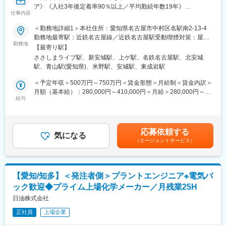
者がついてOJT教育、安全・保安教育等にてフォロー致します
変更の範囲：会社の定める業務
ア》《入社3年後定着率90％以上／平均勤続年数19年》
また、1年後にフォローアップ研修も予定しております。
仕事内容
●平均残業18.7時間/月。WLBを大切にしたい方におすすめ。
●各種手当の充実（家族手当、生活加給、食事手当等）
＜勤務地詳細1＞本社住所：愛知県名古屋市中村区名駅南2-13-4
◆就業環境：
●チャレンジを良しとする社風。積極的に新たな取り組みに挑戦で
勤務地最寄駅：近鉄名古屋線／近鉄名古屋駅受動喫煙対策：屋内
・1日の所定労働時間は7時間半で、残業時間は月10時間程度。急
きます。
勤務地
全面禁煙＜勤務地詳細2＞安城事業所住所：愛知県安城市今池町3
な呼び出し対応もなく就業時間内で対応いただきます。
【最寄り駅】
丁目1-36 勤務地最寄駅：名鉄本線／新安城駅受動喫煙対策：屋内
・完全土日休みで、祝日については事業所カレンダ―によります
ささしまライブ駅、新安城駅、上ゲ駅、名鉄名古屋駅、北安城
■本求人について
全面禁煙＜勤務地詳細3＞㈱イノアックスリムフレックス（武豊工
が、年休121日です。
駅、青山駅(愛知県)、米野駅、安城駅、東成岩駅
勤務地は相談の上、ご経験とご志向性により、下記いずれかを担
場）住所：愛知県知多郡武豊町字梨子ノ木9-117番地 勤務地最寄
・工場内の就業環境も良好です。
当いただく予定です。
駅：名鉄河和線／青山駅受動喫煙対策：屋内全面禁煙変更の範
＜予定年収＞500万円～750万円＜賃金形態＞月給制＜賃金内訳＞
・重いものを運ぶことはほぼなく、運ぶ際もフォークリフトを用
囲：会社の定める事業所
月額（基本給）：280,000円～410,000円＜月給＞280,000円～
いるため、重労働はない環境です。
■仕事内容
給与
410,000円＜昇給有無＞有＜残業手当＞有＜給与補足＞■賞与：年
・基幹職は転勤無しになります。
（1）本社経理（名古屋駅）
2回（4.5～5ヶ月/年）■昇給：年1回■年収モデル25歳独身 …年収
・月次損益計算、予算実績管理
550万円 30歳扶養1人…年収650万円35歳扶養2人…年収680万
＜勤務時間＞
・予算（年度計画）、決算とりまとめ
円※上記目安の金額であり、選考の評価を通じて個別試算します※
・8：30～17：00（日勤）で基本的には日勤となります。
応募依頼する
・決算棚卸立会
気になる
月給(月額)は固定手当を含めた表記です賃金はあくまでも目安の金
（エージェントサービス）
・税務申告に関する事項（法人税、消費税、償却資産税等）
額であり、選考を通じて上下する可能性があります。月給(月額)は
適性によっては、以下の時差勤務の職場になる可能性あります。
・国内外グループ会社の損益／資金管理
固定手当を含めた表記です。
（1） 7：00～15：30
・会計監査対応
（2）13：00～21：30
（2）自動車事業部経理（安城市）
夜間から翌朝までの勤務時間はないため、日をまたぐ深夜帯の勤
【愛知/知多】＜発注者側＞プラントエンジニア※電気バ
事業部内経理窓口の取り纏め/計画立案/予算統制等
務はありません。
ック歓迎◆プライム上場化学メーカー／月残業25H
・月次損益計算、年次損益計算
・月次棚卸、決算棚卸立会
日油株式会社
◆愛知事業所 経験者採用紹介
・債権債務管理、請求書支払確認
https://www.nof.co.jp/contents/career/recruit2/aichi/
正社員
上場企業
・月次、年次予算統制、予実管理
・会計監査対応、税務調査対応