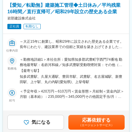
ます。資格取得も会社が全面的にバックアップしており、建築士
は増収増益。宇宙関連製品もロケット向け製品の出荷が増加して
【愛知／転勤無】建築施工管理◆土日休み／平均残業
や土木・建築施工管理技士などの資格取得を支援します。業務状
います。
16時間／直行直帰可／昭和29年設立の歴史ある企業
況により時間外勤務が発生することもありますが、仕事の進行状
況に応じて柔軟に対応しています。
岩部建設株式会社
◆働き方について：
■仕事の魅力：当社は信頼と実績を持つ企業であり、地域社会に貢
・残業20h以内
正社員
転勤なし
献する仕事に携わることができます。社員の成長を重視し、資格
・有給消化日数平均：13.7日
取得支援などのサポート体制が充実しています。また、キャリア
・住宅手当や、社宅・寮制度あり（社内規定あり）
アップの機会も豊富にあり、あなたの努力次第で高いポジション
～大正15年に創業し、昭和29年に設立された歴史ある企業です。
を目指すことができます。長期的に安心して働ける環境が整って
変更の範囲：会社の定める業務
長年にわたり、建設業界での信頼と実績を築き上げてきました。
おり、福利厚生や手当も充実しています。
仕事内容
高い技術力と健全な財務状況を背景に、確実な事業展開を行って
います～
＜勤務地詳細1＞本社住所：愛知県知多郡武豊町字西門74番地 勤
変更の範囲：会社の定める業務
務地最寄駅：名鉄河和線／知多武豊駅受動喫煙対策：その他（喫
■担当業務：建築・土木工事における施工管理業務全般を担当。
勤務地
煙可能場所あり）＜勤務地詳細2＞名古屋支店住所：愛知県名古屋
【最寄り駅】
建築・工事計画などの立案、積算など現地確認も実施しながら工
市中区丸の内三丁目9番26号 勤務地最寄駅：地下鉄線／久屋大通
知多武豊駅、久屋大通駅、豊田市駅、武豊駅、名古屋城駅、新豊
事計画を立案していきます。
駅受動喫煙対策：屋内全面禁煙＜勤務地詳細3＞豊田支店住所：愛
田駅、上ゲ駅、丸の内駅(愛知県)、上挙母駅
※安全管理（作業所内安全、衛生環境管理）・工程管理（工程、工
知県豊田市桜町2丁目54番地 勤務地最寄駅：名鉄線／豊田市駅受
期の設定・管理）・品質管理（発注者要求水準の確認管理）・原
動喫煙対策：屋内全面禁煙変更の範囲：会社の定める事業所
＜予定年収＞420万円～610万円＜賃金形態＞月給制＜賃金内訳＞
価管理（出来高管理、予算管理）
月額（基本給）：235,000円～345,000円その他固定手当/月：
給与
5,000円＜月給＞240,000円～350,000円＜昇給有無＞有＜残業手
■業務内容詳細：
当＞有＜給与補足＞■皆勤、資格手当：5,000円～■昇給年1回■賞
安全管理、工程管理、品質管理、原価管理を行っていただく中で
与年2回（賞与支給時に別途社長賞・奨励賞・功労賞有り）賃金は
作業所内の安全や衛生環境を管理し、工程や工期の設定・管理、
あくまでも目安の金額であり、選考を通じて上下する可能性があ
応募依頼する
発注者要求水準の確認管理、出来高管理や予算管理を担当しま
気になる
ります。月給(月額)は固定手当を含めた表記です。
（エージェントサービス）
す。これらの業務を通じて、プロジェクトを計画的に進めていき
ます。