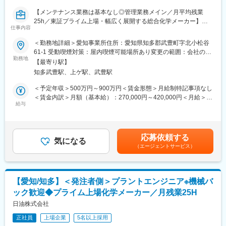
◆キャリアパス：
（3）イノアックスリムフレックス 経理 （武豊町）
ご本人の希望等により将来的に品質・設計部署など他部署異動も
【メンテナンス業務は基本なし◎管理業務メイン／月平均残業
※イノアックコーポレーション採用、イノアックスリムフレックス
チャレンジできます
25h／東証プライム上場・幅広く展開する総合化学メーカー】
（業務内容…マイクロセルポリマーシート「SlimFlex」の製造）
仕事内容
※総合職への転換も可能です。
へ出向。
◆職務内容：
＜勤務地詳細＞愛知事業所住所：愛知県知多郡武豊町字北小松谷
・月次・年次決算
◆同社に関して：
当社の化学プラントの電気系設備において、設備計画立案・推
61-1 受動喫煙対策：屋内喫煙可能場所あり変更の範囲：会社の定
・予算作成（年度計画含む）、実績管理、予算統制
『バイオから宇宙まで』をキャッチフレーズに掲げ、幅広い事業
進、製造設備等の補修依頼、管理業務を担当いただきます。管理
勤務地
める事業所（リモートワーク含む）
・債権債務管理、請求書支払管理、資金管理
【最寄り駅】
領域を持つ機能性化学メーカーです。
業務は、計画、実施、工事、安全、予算等の管理となります。
・税務申告（税理士対応）
知多武豊駅、上ゲ駅、武豊駅
変更の範囲：会社の定める業務
＜業務詳細＞
＜予定年収＞500万円～900万円＜賃金形態＞月給制特記事項なし
■キャリアパス
設備メーカーや商社等の協力会社と共に課題解決しながら、計
＜賃金内訳＞月額（基本給）：270,000円～420,000円＜月給＞
配属部門にてキャリアを積んだ後は、同社経理部内でスキルに応
画・発注・工事・完成・試運転・工事精算までの一連の業務を行
給与
270,000円～420,000円＜昇給有無＞有＜残業手当＞有＜給与補足
じた部署へ3～5年を目途にジョブローテーションで経験を積み上
います。
＞■賞与：年2回（昨年度実績 計 約6ヶ月）■上記は残業代・諸手
げてキャリアアップを構築していくイメージです。
当抜きの額です。残業代は別途支給します。■ご経験、能力に応じ
※基本的に、設備保全やメンテナンス業務はございません。
て当社基準により決定します。賃金はあくまでも目安の金額であ
■社風
応募依頼する
※各々に任せる風土で裁量は大きく、雰囲気としてはベテラン社員
気になる
り、選考を通じて上下する可能性があります。月給(月額)は固定手
20代30代の若手社員はもちろん、40代50代のベテラン、さらには
（エージェントサービス）
から若手社員が議論や調整をしており、活気のある職場です。
当を含めた表記です。
役職者までもがモノづくりの最前線に立って現役で活躍していま
す。何よりも、一人ひとりの主体性やチャレンジスピリットを大
＜入社後のフォロー体制について＞
切にし、入社後間もない段階から幅広い職域・業務をどんどん任
経験が浅い方の場合は、作業や業務を理解していただくために、
せていく風土です。社員ひとりひとりが自らの手で、「世界初」
【愛知/知多】＜発注者側＞プラントエンジニア※機械バ
OJTでフォローします。また、経験問わず、設備計画には関連法
を切り拓いていくやりがいを感じています。
ック歓迎◆プライム上場化学メーカー／月残業25H
令が適用されることが多く、法令について学んでいただきます。
日油株式会社
変更の範囲：会社の定める業務
◆働き方について：
正社員
上場企業
5名以上採用
・残業：月25時間程度（平均）