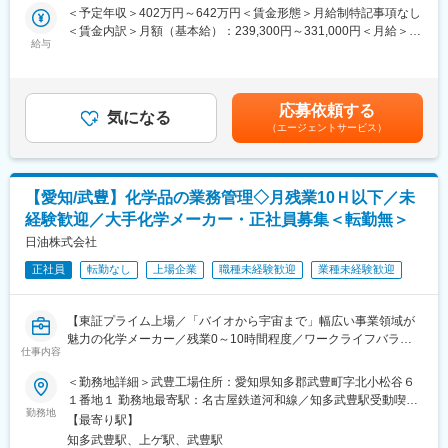
◆業務詳細：
＜予定年収＞402万円～642万円＜賃金形態＞月給制特記事項なし
＜見直し＞
化薬事業製品の開発における武豊工場の研究開発部署で、小規模
＜賃金内訳＞月額（基本給）：239,300円～331,000円＜月給＞
・周期表反映や管理方法の見直し
設備のオペレーターや試験作業、およびデータ収集作業に従事し
給与
239,300円～331,000円＜昇給有無＞有＜残業手当＞有＜給与補足
・中期計画繁栄
ていただきます。
＞■賞与：年2回（昨年度実績 計 約4.90ヶ月）■上記は残業代・諸
手当抜きの額です。残業代は別途支給します。■ご経験、能力に応
■組織構成：
・試験製造業務（小規模製造オペレーター）
じて当社基準により決定します。■職種は基幹職（一般職）扱いと
センター長、副センター長の配下に16名が配属されており、計画
応募依頼する
・各種試験・実験補助
気になる
なります。■モデル年収：高卒1年目402万円、高卒35歳642万円
チーム6名、設備管理チーム10名の編成です。
（エージェントサービス）
・分析業務
(扶養家族あり)賃金はあくまでも目安の金額であり、選考を通じて
計画チーム：技術保安グループ、操業管理グループ
・試験データの整理・集計・入力、記録作成
上下する可能性があります。月給(月額)は固定手当を含めた表記で
設備管理チーム：機械グループ、電気計装グループ【こちらへ配
・その他、研究開発に付随する業務全般
す。
属予定】
【愛知/武豊】化学品の業務管理◇月残業10Ｈ以下／未
◆ミッション：
■勤務地：
経験歓迎／大手化学メーカー・正社員募集＜転勤無＞
日油株式会社内の総合職の研究員より指示出しをいただきつつ、
同事業を展開する中山名古屋共同発電株式会社（愛知県知多郡武
基幹職の方々にて、スケールごとの小ロット製造や分析、データ
日油株式会社
豊町）へ出向
収集を進めていきます。
正社員
転勤なし
上場企業
職種未経験歓迎
業種未経験歓迎
お客様からの要望に応じて作成することもあれば、日油として推
■身につくスキル：
し進めたい研究目的に対して作成することもあります。
当社のプラント拠点は全国にあり、火力、電力、再エネなど多岐
※お客様先との折衝は本ポジションでは発生しません。
にわたるため、幅広く知見、経験を得られることが他社にはない
【東証プライム上場／「バイオから宇宙まで」幅広い事業領域が
特徴です。
魅力の化学メーカー／残業0～10時間程度／ワークライフバラン
◆組織構成：
仕事内容
スが叶う／『住宅補助17,000円/月から』支給あり／福利厚生充実
武豊工場の研究開発部に所属していただき、各グループ毎の研究
■当社の魅力：
◎】
＜勤務地詳細＞武豊工場住所：愛知県知多郡武豊町字北小松谷６
職社員の指示のもと、各工室に配置され作業します。
大阪ガス株式会社の100％出資子会社として、電力事業を展開し
１番地１ 勤務地最寄駅：名古屋鉄道河和線／知多武豊駅受動喫煙
同様の業務に従事している基幹職の方は10名程です。
ています。エネルギー業界は規制緩和を通じて一層の競争が促進
◆職務概要：
勤務地
対策：屋内喫煙可能場所あり変更の範囲：会社の定める事業所
【最寄り駅】
されており、Daigasグループでは電力事業をガス事業に次ぐ第2
武豊工場の業務管理課にて化薬事業製品の管理業務をお任せいた
◆対象研究製品について：
知多武豊駅、上ゲ駅、武豊駅
の柱と位置付けています。そのため、当社はDaigasグループ電力
します。