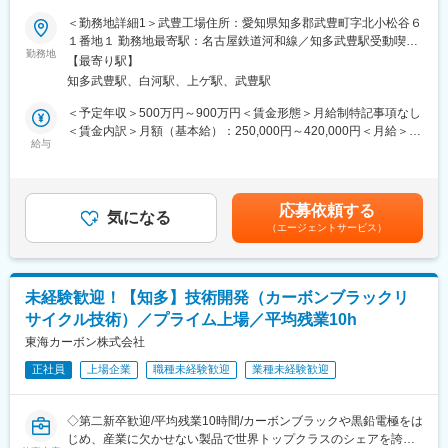
住宅購入は予算が最重要。「気に入ったけど高い」が最も多いお
＜勤務地詳細1＞武豊工場住所：愛知県知多郡武豊町字北小松谷６
断り理由です。
◆職務内容：
１番地１ 勤務地最寄駅：名古屋鉄道河和線／知多武豊駅受動喫煙
当社の価格は全国平均3955万に対し、2400万と1500万以上安
日本の防衛力整備計画の拡充に伴い、当社グループでは防衛用推
勤務地
対策：屋内喫煙可能場所あり＜勤務地詳細2＞日本工機（株）白河
く、選ばれやすいのが特徴です！
【最寄り駅】
進薬の生産能力増強のため、製造能力の新設・増強を行っていま
製造所住所：福島県西白河郡西郷村大字長坂字土生2-1 受動喫煙
知多武豊駅、白河駅、上ゲ駅、武豊駅
す。
対策：敷地内喫煙可能場所あり変更の範囲：会社の定める事業所
（3）高品質
化薬事業部にて、当社武豊工場（愛知県）および日本工機（株）
＜予定年収＞500万円～900万円＜賃金形態＞月給制特記事項なし
耐震等級最高ランクや高断熱・省エネ性能など、他社ではオプシ
白河製造所（福島県）の工場施設の新設プロジェクト（計画立案
＜賃金内訳＞月額（基本給）：250,000円～420,000円＜月給＞
ョンになりがちな設備を標準装備！
～実行）担当を募集いたします。
給与
250,000円～420,000円＜昇給有無＞有＜残業手当＞有＜給与補足
追加費用の説明ではなく、 標準仕様の価値提案に集中できます。
＞■賞与：年2回■上記は残業代・諸手当抜きの額です。残業代は
具体的には、工場施設の新設計画に関する以下業務に従事いただ
別途支給します。■ご経験、能力に応じて当社基準により決定しま
（4）誰でも売れる仕組み
きます。
す。賃金はあくまでも目安の金額であり、選考を通じて上下する
プラン作成はシステム化！「ゼロから設計提案できるベテランし
応募依頼する
・計画/発注/工事/完成/試運転/工事精算までの一連の業務
気になる
可能性があります。月給(月額)は固定手当を含めた表記です。
か売れない会社」ではなく、未経験から活躍できます！
（エージェントサービス）
★担当の製造部署と協力し、より良い設備計画を立案、実行し、
生産性向上に寄与していただきます。
☆頑張った分還元
・平均年収932万！ 歩合だけで年800万支給実績！毎月平均26万
※基本的に、設備保全やメンテナンス業務はございません。
円のインセン支給
未経験歓迎！【知多】技術開発（カーボンブラックリ
※各々に任せる風土で裁量は大きく、雰囲気としてはベテラン社員
・年間目標6～7棟、ほぼ全員達成！平均10棟売れる環境
サイクル技術）／プライム上場／平均残業10h
から若手社員が議論や調整をしており、活気のある職場です。
・契約時だけじゃない！着工・上棟・引渡しなど、家づくりの節
東海カーボン株式会社
目ごとに翌月インセン支給◎軌道にのると毎月安定収入
◆働き方について：
・実績を上げると歩合率が倍に！
正社員
上場企業
職種未経験歓迎
業種未経験歓迎
・残業：月20～30時間程度（平均）
・材料費高騰など情勢に左右されない報酬制度！粗利ではなく、
・出張：半年～年1年に1回程度
建物金額ベースで支給
・有給取得率：76.0％※有給取得もしやすい環境です
＜年収例＞
◇第二新卒歓迎/平均残業10時間/カーボンブラックや黒鉛電極をは
・離職率：2.5％
3年目 主任 1284万／４年目 係長 1404万／９年目 支店長
じめ、産業に欠かせない製品で世界トップクラスのシェアを誇る