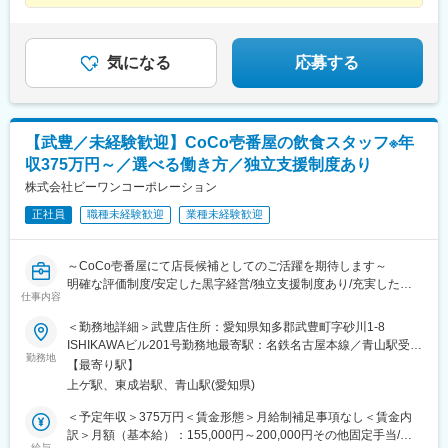
京都府京都市、宇治市、向日市 ■大阪府東大阪市、枚方市■兵庫県
生山駅、塩釜口駅、高蔵寺駅、大森・金城学院前駅、印場駅、小
★配属先は自宅から通勤約1時間圏内！
神戸市■滋賀県大津市※将来的に転居を伴う転勤の可能性あり※U・
幡駅、新守山駅、神領駅、春日井駅(中央本線)、東別院駅、稲永
Iターン歓迎※受動喫煙対策：あり
駅、港北駅、戸田駅(愛知県)、荒子川公園駅、六番町駅、堀田駅
(名古屋市営)、瑞穂区役所駅、徳重駅、神沢駅、南大高駅、浄心
気になる
応募する
駅、下小田井駅、庄内通駅、新安城駅、碧海古井駅、安城駅、旭
前駅、三郷駅(愛知県)、尾張旭駅、六名駅、相見駅、大門駅(愛知
県)、男川駅、岡崎駅、美合駅、矢作橋駅、多屋駅、野田城駅、日
進駅(愛知県)、春日井駅(名鉄線)、勝川駅、味美駅(名鉄線)、大府
【武豊／未経験歓迎】CoCo壱番屋の飲食スタッフ※年
駅、新日鉄前駅、尾張星の宮駅、尾張瀬戸駅、水野駅、瀬戸口
収375万円～／選べる働き方／独立支援制度あり
駅、古見駅(愛知県)、石浜駅、上ゲ駅、野間駅、知立駅、牛田駅
(愛知県)、三河知立駅、三河一宮駅、牛久保駅、西小坂井駅、八幡
株式会社ビーワンコーポレーション
駅(愛知県)、稲荷口駅、豊川駅、諏訪町駅、国府駅(愛知県)、豊明
正社員
職種未経験歓迎
業種未経験歓迎
駅、愛知大学前駅、競輪場前駅(愛知県)、南栄駅、船町駅、新上挙
母駅、三河上郷駅、末野原駅、新豊田駅、豊田市駅、愛環梅坪
駅、越戸駅、浄水駅、三河高浜駅、高浜港駅、下呂駅、禅昌寺
～CoCo壱番屋にて店長候補としてのご活躍を期待します～
駅、飛騨萩原駅、飛騨古川駅、打保駅、自然園前駅、郡上八幡
明確な評価制度/安定した黒字経営/独立支援制度あり/充実した福
駅、美濃白鳥駅、敦賀駅、入善駅、越中舟橋駅、福光駅、東八尾
仕事内容
利厚生
駅、下奥井駅、越中中島駅、富山大学前駅、呉羽駅、堀川小泉
経営層との距離が近いからこそ経営スキルが身に付きます
＜勤務地詳細＞武豊店住所：愛知県知多郡武豊町字砂川1-8
駅、速星駅、千里駅(富山県)、大泉駅(富山県)、朝菜町駅、不二越
ISHIKAWAビル201号勤務地最寄駅：名鉄名古屋本線／青山駅受動
駅、奥田中学校前駅、越中荏原駅、越中大門駅、氷見駅、西加積
■弊社の3つの魅力：【変更の範囲：会社の定める業務】
勤務地
喫煙対策：屋内全面禁煙変更の範囲：会社の定める事業所
駅、西滑川駅、油田駅、クロスベイ前駅、新高岡駅、越中国分
【最寄り駅】
◎充実した福利厚生
駅、戸出駅、高岡やぶなみ駅、片原町駅(富山県)、東三日市駅、菰
上ゲ駅、東成岩駅、青山駅(愛知県)
家族手当や寮・住宅手当、食事手当など福利厚生が充実
野駅、植大駅、徳永駅、上島駅、浜松駅、遠州西ケ崎駅、西焼津
◎選べる働き方
＜予定年収＞375万円＜賃金形態＞月給制補足事項なし＜賃金内
駅、藤枝駅、入江岡駅、清水駅(静岡県)、御門台駅、新静岡駅、安
・給与も休日も安定したい方向け：350万円／月9-10日休み
訳＞月額（基本給）：155,000円～200,000円その他固定手当/
倍川駅、静岡駅、小泉駅、多治見駅、根本駅、西岐阜駅、切通
・たくさん稼ぎたい方向け：年収375万円／月8-9日休み
給与