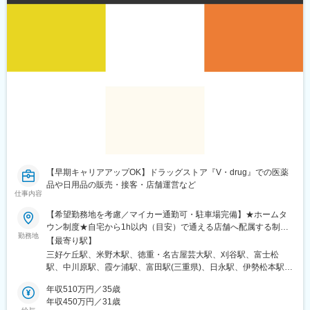
【早期キャリアアップOK】ドラッグストア『V・drug』での医薬
品や日用品の販売・接客・店舗運営など
仕事内容
【希望勤務地を考慮／マイカー通勤可・駐車場完備】★ホームタ
ウン制度★自宅から1h以内（目安）で通える店舗へ配属する制度
勤務地
です！＼以下いずれかの店舗に配属／■愛知県名古屋市、北名古屋
【最寄り駅】
市、清須市、春日井市、豊田市、瀬戸市、尾張旭市、みよし市、
三好ケ丘駅、米野木駅、徳重・名古屋芸大駅、刈谷駅、富士松
日進市、豊明市、知多郡、知多市、東海市、刈谷市、高浜市、半
駅、中川原駅、霞ケ浦駅、富田駅(三重県)、日永駅、伊勢松本駅、
田市、常滑市、岡崎市、知立市、安城市、西尾市、豊川市、新城
泊駅(三重県)、川原町駅、益生駅、桑名駅、近鉄長島駅、下深谷
市、豊橋市■岐阜県郡上市、下呂市、高山市、飛騨市、岐阜市、瑞
年収510万円／35歳
駅、玉垣駅、千代崎駅、円町駅、石田駅(京都府)、向日町駅、向島
穂市、関市、各務原市、美濃市、美濃加茂市、可児市、多治見
年収450万円／31歳
駅、刈谷市駅、西春駅、乙川駅、青山駅(愛知県)、大須観音駅、新