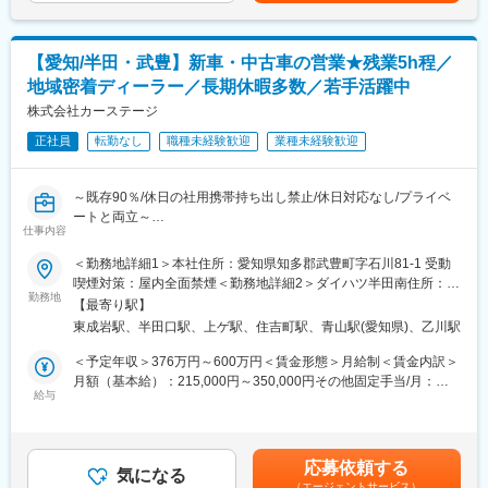
地域密着で健康経営優良法人にも認定されており従業員が安心し
【（2）産業用爆薬および新規火工品の開発】
て働ける環境を作っております！
・組成開発/化学分析/性能評価/製造検討
【愛知/半田・武豊】新車・中古車の営業★残業5h程／
・量産移行検討
地域密着ディーラー／長期休暇多数／若手活躍中
・技術資料作成
変更の範囲：会社の定める業務
・火薬関連素材や技術についての用途開拓
株式会社カーステージ
正社員
転勤なし
職種未経験歓迎
業種未経験歓迎
※火工品 ：火薬類を使用した製品
推進薬 ：火薬類の一種
～既存90％/休日の社用携帯持ち出し禁止/休日対応なし/プライベ
◆日本の宇宙開発に貢献する火薬技術：
ートと両立～
ロケット用推進薬は、日本の宇宙開発黎明期である1950年代よ
仕事内容
り、ロケット用火工品の開発・生産を開始し、1954年には日本初
◎2025年10月より年間休日112日→120日に変更になります
＜勤務地詳細1＞本社住所：愛知県知多郡武豊町字石川81-1 受動
の実験用「ペンシルロケット」に当社が提供した火薬が使用され
喫煙対策：屋内全面禁煙＜勤務地詳細2＞ダイハツ半田南住所：愛
ました。以後、1970年の国産衛星第一号となる「おおすみ」の打
■概要
勤務地
知県知多郡武豊町石川81-1 受動喫煙対策：屋内全面禁煙＜勤務地
ち上げ成功をはじめ、「H-IIAロケット」など、日本で随一の宇宙
【最寄り駅】
ダイハツ車を中心に幅広いメーカーの車を扱う当社にて、新車・
詳細3＞ダイハツ半田北住所：愛知県半田市住吉町1-24-1 受動喫
ロケット用固体燃料メーカーとして地位を確立させました。
東成岩駅、半田口駅、上ゲ駅、住吉町駅、青山駅(愛知県)、乙川駅
中古車の営業をお任せいたします
煙対策：屋内全面禁煙変更の範囲：会社の定める事業所
武豊町の本社「ダイハツ半田南店」と、半田市住吉町にある「ダ
＜予定年収＞376万円～600万円＜賃金形態＞月給制＜賃金内訳＞
＜現在取り組んでいる開発について＞
イハツ半田北店」の２店舗があり、当地区最大級の自動車展示場
月額（基本給）：215,000円～350,000円その他固定手当/月：
◎愛知・武豊工場
とショールーム・サービス工場を併設しています。勤務地につい
給与
20,000円＜月給＞235,000円～370,000円＜昇給有無＞有＜残業手
・小型衛星打上げ用のイプシロンロケットの開発など
ては、相談の上決定いたします
当＞有＜給与補足＞■賞与あり：年2回（昨年実績4ヶ月分）■昇
給：年1回■調整手当：2万円（インセンティブの代わりに最長1年
◎種子島事業所（種子島宇宙センター内）
■業務の流れ
間付与 途中ご自身のタイミングでインセンティブ製に変更可能
・世界最大級のミキサーにより、大型衛星打上げ用のH-IIA、H-IIB
応募依頼する
9：00～掃除/朝礼
気になる
です）■モデル年収・25歳 勤続5年 400万・30歳 勤続10年
用固体ロケットブースタ（SRB-A）、H3用固体ロケットブースタ
（エージェントサービス）