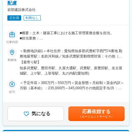
配慮
※火工品 ：火薬類を使用した製品
※商品の品質もご評価いただいており、誇りを持てる仕事です。
推進薬 ：火薬類の一種
岩部建設株式会社
・品質管理職は、顧客との直接的なコミュニケーションを通じ
正社員
転勤なし
◆日本の宇宙開発に貢献する火薬技術：
て、製品の品質向上に貢献できるやりがいがあります。
ロケット用推進薬は、日本の宇宙開発黎明期である1950年代よ
り、ロケット用火工品の開発・生産を開始し、1954年には日本初
・キャリアパスが明確で、ステップアップの機会が多いのも特徴
■概要：土木・建築工事における施工管理業務全般を担当。
の実験用「ペンシルロケット」に当社が提供した火薬が使用され
です。
■担当業務：
ました。以後、1970年の国産衛星第一号となる「おおすみ」の打
仕事内容
土木工事計画などの立案、積算など現地確認も実施しながら工事
ち上げ成功をはじめ、「H-IIAロケット」など、日本で随一の宇宙
変更の範囲：会社の定める業務
計画を立案していきます
ロケット用固体燃料メーカーとして地位を確立させました。
＜勤務地詳細1＞本社住所：愛知県知多郡武豊町字西門74番地 勤
・安全管理（作業所内安全、衛生環境管理）・工程管理（工程、
務地最寄駅：名鉄河和線／知多武豊駅受動喫煙対策：その他（喫
工期の設定・管理）・品質管理（発注者要求水準の確認管理）・
勤務地
＜現在取り組んでいる開発について＞
煙可能場所あり）＜勤務地詳細2＞豊田支店住所：愛知県豊田市桜
【最寄り駅】
原価管理（出来高管理、予算管理）
◎愛知・武豊工場
町2丁目54番地 勤務地最寄駅：名鉄線／豊田市駅受動喫煙対策：
知多武豊駅、豊田市駅、久屋大通駅、武豊駅、新豊田駅、名古屋
■業務内容詳細：担当する業務は、土木工事における施工管理業務
・小型衛星打上げ用のイプシロンロケットの開発など
屋内全面禁煙＜勤務地詳細3＞名古屋支店住所：愛知県名古屋市中
城駅、上ゲ駅、上挙母駅、丸の内駅(愛知県)
全般です。具体的には、安全管理、工程管理、品質管理、原価管
区丸の内三丁目9番26号 勤務地最寄駅：地下鉄線／久屋大通駅受
理を行っていただきます。作業所内の安全や衛生環境を管理し、
◎種子島事業所（種子島宇宙センター内）
動喫煙対策：屋内全面禁煙変更の範囲：会社の定める事業所
＜予定年収＞380万円～550万円＜賃金形態＞月給制＜賃金内訳＞
工程や工期の設定・管理、発注者要求水準の確認管理、出来高管
・世界最大級のミキサーにより、大型衛星打上げ用のH-IIA、H-IIB
月額（基本給）：235,000円～345,000円その他固定手当/月：
理や予算管理を担当します。これらの業務を通じて、プロジェク
給与
用固体ロケットブースタ（SRB-A）、H3用固体ロケットブースタ
5,000円＜月給＞240,000円～350,000円＜昇給有無＞有＜残業手
トを計画的に進めていきます。
（SRB-3）を製造
当＞有＜給与補足＞■皆勤、資格手当：5,000円～■昇給年1回■賞
■組織構成：施工管理チームには現在29名が活躍中です。
与年2回（賞与支給時に別途社長賞・奨励賞・功労賞有り）賃金は
■キャリアパス：基礎研修を受け、現場での実務を通じて経験を積
◆当事業部・取り扱い製品：
あくまでも目安の金額であり、選考を通じて上下する可能性があ
応募依頼する
みます。→独り立ち頂き施工管理業務に従事→複数のプロジェク
気になる
産業用爆薬、防衛用火工品、ロケット用固体推進薬、民生品 な
ります。月給(月額)は固定手当を含めた表記です。
（エージェントサービス）
トを管理→建設現場全体のマネジメントを行います。
ど
■働き方、就業環境：当社は風通しの良い職場環境を提供してお
世界でも稀有な総合火薬メーカーとして確固たる事業基盤を築い
り、社員一人ひとりがスキルを磨き、成長できる体制を整えてい
ております。2023年度は、防衛関連製品の需要の高まりから事業