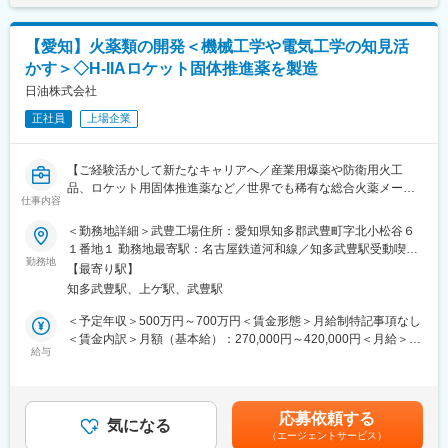
■組織構成：施工管理チームには現在29名が活躍中です。
【愛知】火薬類の開発＜機械工学や電気工学の知見活
かす＞◇H-IIAロケット固体推進薬を製造
■キャリアパス：
基礎研修を受け、現場での実務を通じて経験を積みます。→独り
日油株式会社
立ち頂き施工管理業務に従事→複数のプロジェクトを管理→建設
正社員
上場企業
現場全体のマネジメントを行います。
■働き方、就業環境：
【ご経験活かして新たなキャリアへ／産業用爆薬や防衛用火工
当社は風通しの良い職場環境を提供しており、社員一人ひとりが
品、ロケット用固体推進薬など／世界でも稀有な総合火薬メーカ
スキルを磨き、成長できる体制を整えています。資格取得も会社
仕事内容
ーとして確固たる事業基盤を確立】
が全面的にバックアップしており、建築士や建築・土木施工管理
＜勤務地詳細＞武豊工場住所：愛知県知多郡武豊町字北小松谷６
技士などの資格取得を支援します。業務状況により時間外勤務が
◆職務内容：
１番地１ 勤務地最寄駅：名古屋鉄道河和線／知多武豊駅受動喫煙
発生することもありますが、仕事の進行状況に応じて柔軟に対応
当社化薬事業部にて、研究開発業務をお任せします。ご経験やス
勤務地
対策：屋内喫煙可能場所あり変更の範囲：会社の定める事業所
しています。
【最寄り駅】
キル、ご希望に応じてお任せする製品を決定する予定です。
※平均残業時間16.5時間
知多武豊駅、上ゲ駅、武豊駅
※製品開発を行う上で、CADのスキルが活かせます。化学知見が
ない方も歓迎です。
＜予定年収＞500万円～700万円＜賃金形態＞月給制特記事項なし
■当社の魅力：
＜賃金内訳＞月額（基本給）：270,000円～420,000円＜月給＞
当社は信頼と実績を持つ企業であり、地域社会に貢献する仕事に
下記いずれかの業務を担当いただきます。
給与
270,000円～420,000円＜昇給有無＞有＜残業手当＞有＜給与補足
携わることができます。社員の成長を重視し、資格取得支援など
【（1）防衛・宇宙分野の新規火工品および推進薬の開発業務】
＞■賞与：年2回■上記は残業代・諸手当抜きの額です。残業代は
のサポート体制が充実しています。また、キャリアアップの機会
・構造検討/製造検討
別途支給します。■ご経験、能力に応じて当社基準により決定しま
も豊富にあり、あなたの努力次第で高いポジションを目指すこと
・量産移行検討
す。賃金はあくまでも目安の金額であり、選考を通じて上下する
ができます。長期的に安心して働ける環境が整っており、福利厚
応募依頼する
・技術資料作成
気になる
可能性があります。月給(月額)は固定手当を含めた表記です。
生や手当も充実しています。
（エージェントサービス）
・火工品及び推進薬の製造工程の支援