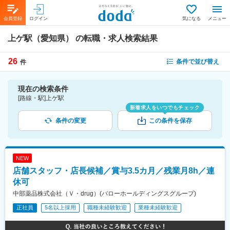
会員登録
ログイン
気になる
メニュー
上ゲ駅（愛知県）
の転職・求人検索結果
26
条件で並び替え
件
現在の検索条件
[路線・駅]上ゲ駅
新着求人をいつでもチェック
条件の変更
この条件を保存
NEW
店舗スタッフ・店長候補／賞与3.5カ月／残業月8h／連
休可
中部薬品株式会社（Ｖ・drug）(バローホールディングスグループ)
正社員
5名以上採用
職種未経験歓迎
業種未経験歓迎