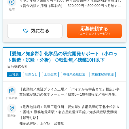
＜予定年収＞500万円～850万円＜賃金形態＞月給制補足事項なし
事業規模拡大中にて増員の為
して頂きながら、発電所運転管理業務を行って頂きます。
＜賃金内訳＞月額（基本給）：320,000円～500,000円＜月給＞
※人員充足しておりますが将来的な事業拡大のため、新たに仲間に
・現状のやり方の踏襲でなく、改善点を自ら考え、提案し、それ
給与
320,000円～500,000円＜昇給有無＞有＜残業手当＞有＜給与補足
なってくれる方を募集しております
を関係者を巻き込みながら推進できる方を期待します。
＞詳細は選考及び経験、スキルに応じて決定します。賃金はあく
・コストダウンと安定供給の両立を図りながら発電所の運営をし
までも目安の金額であり、選考を通じて上下する可能性がありま
■入社後の流れ：
て担って頂きます。
す。月給(月額)は固定手当を含めた表記です。
まずは当社の自動車整備などの業務フローを習得頂きます。整備
応募依頼する
気になる
担当社員と共にメンテナンスの流れやメンテナンス情報収集方法
（エージェントサービス）
■詳細：
なども習得頂き、さらなる整備スキルの向上に努めてください。
保全計画→整備実施→結果検証→見直しのサイクルを回していた
当社でご活躍頂く事でスキルの向上と資格取得や上級資格へのス
だきます。
テップアップの可能性も広がるので、やりがいも非常に大きくな
＜保全計画＞
ります。整備に関して相談する事例が発生した際には周りの従業
【愛知／知多郡】化学品の研究開発サポート（小ロッ
・次年度整備計画
員に何でも聞いて頂けます。これまでの経験を活かすと共に、更
ト製造・試験・分析） ◇転勤無／残業10H以下
・予算計画策定
なるスキルアップを当社で実現して下さい。スキルアップを目指
・稟議、書類作成
日油株式会社
したい方を全力で応援します。
正社員
転勤なし
上場企業
職種未経験歓迎
業種未経験歓迎
＜整備実施＞
変更の範囲：会社の定める業務
・施工管理
・点検・検査立ち合い
【夜勤無／東証プライム上場／「バイオから宇宙まで」幅広い事
・不良個所対応
業領域が魅力の化学メーカー／残業0～10時間程度／福利厚生充
・速報
仕事内容
実◎】
＜勤務地詳細＞武豊工場住所：愛知県知多郡武豊町字北小松谷６
＜結果検証＞
◆職務概要：
１番地１ 勤務地最寄駅：名古屋鉄道河和線／知多武豊駅受動喫煙
・整備結果とりまとめ（分析・評価を含む）
武豊工場にて、化学品の研究開発補助担当として、試験・分析や
勤務地
対策：屋内喫煙可能場所あり変更の範囲：会社の定める事業所
・報告書作成
【最寄り駅】
データ収集業務をお任せいたします。
・実績清算
知多武豊駅、上ゲ駅、武豊駅