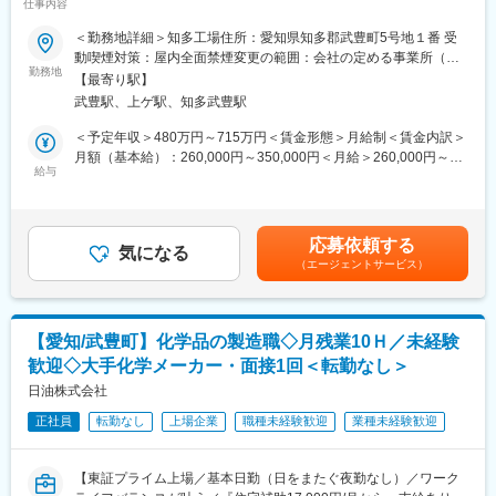
仕事内容
2181万
優良化学メーカー/車通勤可能◇
◆配属部署：
＜勤務地詳細＞知多工場住所：愛知県知多郡武豊町5号地１番 受
【配属先】
☆働く環境
■業務内容
動喫煙対策：屋内全面禁煙変更の範囲：会社の定める事業所（リ
（勤務地（1））化薬事業部 KKプロジェクト本部建設部
上司や先輩のサポートが手厚く、早ければ1か月ほどでデビュー可
知多研究所第一研究室にて、カーボンブラックリサイクルに必要
勤務地
モートワーク含む）
愛知県知多郡武豊町字北小松谷61-1
【最寄り駅】
能♪
な要素技術の開発業務を担当いただきます。
武豊駅、上ゲ駅、知多武豊駅
年休120日、残業月20～30h、住宅手当など福利厚生◎
また、顧客対応や大学との共同研究をお任せする場合もありま
（勤務地（2）） 日本工機（株）白河製造所
す。
＜予定年収＞480万円～715万円＜賃金形態＞月給制＜賃金内訳＞
福島県西白河郡西郷村大字長坂字土生2-1
変更の範囲：会社の定める業務
月額（基本給）：260,000円～350,000円＜月給＞260,000円～
入社後数か月は、当社化薬事業部武豊工場にて勤務いただきま
■配属先
給与
350,000円＜昇給有無＞有＜残業手当＞有＜給与補足＞昇給：有
す。
知多研究所 第一研究室
（年1回）賞与：有（年2回） ※2025年度賞与額支給実績額：約6
入社時期やこれまでのご経験により異なりますが、
20代～40代のメンバーが活躍しており、中途入社の社員も複数在
か月分 通勤手当、住宅手当、超過勤務手当、家族手当、退職金制
半年以内を目安に日本工機（株）白河製造所に派遣となる予定で
籍しています。
度 ※等級により不支給となる手当あり（超過勤務手当ほか）独身
す。
応募依頼する
気になる
寮・社宅（入居資格要件あり、独身寮、社宅、借上寮又は借上社
（エージェントサービス）
■業務分担
宅）会社都合に伴う転居費用支給賃金はあくまでも目安の金額で
※日本工機（株）の事業内容：
リサイクルに必要な要素技術をA、B、Cといった形でテーマごと
あり、選考を通じて上下する可能性があります。月給(月額)は固定
日油株式会社のグループ会社であり、防衛用弾薬類、火薬類、填
に担当し、開発を進めています。
手当を含めた表記です。
薬・火工品類の金属加工から製造・組立て・評価試験から販売を
個人で研究テーマを持ちながらも、チームで密に連携しながら業
行っています。
【愛知/武豊町】化学品の製造職◇月残業10Ｈ／未経験
務を進めていく体制です。
歓迎◇大手化学メーカー・面接1回＜転勤なし＞
◆化薬事業について
■期待すること
日油株式会社
https://www.nof.co.jp/business/explosive
現在進めているリサイクル技術を習得し、さらに技術の改善・発
正社員
転勤なし
上場企業
職種未経験歓迎
業種未経験歓迎
展に貢献いただくことを期待しています。
◆当社に関して：
また、カーボンブラックの基礎技術を習得し、将来的には研究所
『バイオから宇宙まで』をキャッチフレーズに掲げ、幅広い事業
内の他テーマにも取り組める人材として成長いただくことを想定
領域を持つ機能性化学メーカーです。現在では、機能材料、化
【東証プライム上場／基本日勤（日をまたぐ夜勤なし）／ワーク
しています。