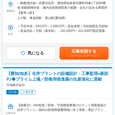
＼おすすめポイント／
ができる環境です。
＜勤務地詳細＞武豊店住所：愛知県知多郡武豊町祠峯1丁目89番
・年間1万棟超の引き渡し実績を誇るプライム上場大手
地 受動喫煙対策：屋内全面禁煙変更の範囲：会社の定める事業所
・CMで集客力◎飛び込み・テレアポなし！100%来場者対応
勤務地
■魅力ポイント：
【最寄り駅】
・平均年収932万！インセン800万支給実績☆
(1)課内で助ける/助けられるを通じ、皆が協力しながら、多くの課
上ゲ駅、東成岩駅、青山駅(愛知県)
・充実のOJT＆誰でも売れる仕組み・商品力で、1か月程でデビュ
題をこなしています。
ー可能＆ほぼ全員目標達成！
その環境の中でチャレンジ出来るような土壌も有り、スキルアッ
＜予定年収＞550万円～1,000万円＜賃金形態＞月給制固定月給制
・年休120日、残業月20～30h、半日・時間有給など働き方◎
プには非常に良い環境です。
＜賃金内訳＞月額（基本給）：181,000円～431,000円固定残業手
給与
(2)業界での競争力が有る製品であり、客先との交渉も一方的なも
当/月：25,000円～36,000円（固定残業時間15時間0分/月）超過し
★仕事内容
のでは無く、自分の考えや提案も出せる部門です。また客先業界
た時間外労働の残業手当は追加支給＜月給＞206,000円～467,000
住宅展示場への来場者に、理想のマイホームを提案します。
も自動車、エレクトロニクス、コンシューマーと多岐に渡る為、
円（一律手当を含む）＜昇給有無＞有＜残業手当＞有＜給与補足
自分の経験、知識の増強にもつながる業務です。
＞※上記は想定年収(歩合含む)であり、従業員区分（地域限定・エ
応募依頼する
※具体的には
気になる
リア限定・全国）、経験、スキルにより決定。※平均歩合は
（エージェントサービス）
・ヒアリング
■配属部門：株式会社イノアックスリムフレックス 武豊工場
262,500円/月※賞与年2回（6、12月）※業績連動■年収例９年目
・間取り作成（専用ソフト使用）
マイクロセルポリマーシート「SlimFlex」を製造しています。常
支店長／年収2,181万円、４年目 係 長／年収1,404万円、３年
・住宅設備やプランのご提案
に革新的、創造的、個性的、そしてアグレッシブな集団であり続
目 主 任／年収1,284万円賃金はあくまでも目安の金額であり、
・住宅ローン相談
けることを強く意識しています。
選考を通じて上下する可能性があります。月給(月額)は固定手当を
【愛知/知多】化学プラントの設備設計・工事監理※新設
・契約手続き
含めた表記です。
PJ◆プライム上場／防衛用推進薬の生産強化に貢献
・着工～引渡しまでフォロー
変更の範囲：会社の定める業務
日油株式会社
★未経験活躍！“ほぼ全員“目標達成できる秘訣
正社員
上場企業
（1）お客様探しは不要
CMで圧倒的な集客力！飛び込み・テレアポ・ポスティングはなく
100%来場者対応！
【残業20～30h程度／防衛・宇宙開発事業のロケット用推進薬の
化学プラント／国内の防衛関連費増強に伴う増産／東証プライム
（2）適正価格
仕事内容
上場『バイオから宇宙』まで手掛ける化学メーカー】