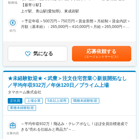
きます。
勤務地
駅：名鉄河和線／青山駅受動喫煙対策：屋内全面禁煙変更の範
昼の工事作業、夕方の事務作業とメリハリのついた働き方が可能
【最寄り駅】
囲：会社の定める事業所
であり、残業時間も月平均20時間となっております。
上ゲ駅、青山駅(愛知県)、東成岩駅
イノアックグループの中核企業でマイクロセルポリマーシート
「SlimFlex」製造を手掛ける株式会社イノアックスリムフレック
＜予定年収＞500万円～750万円＜賃金形態＞月給制＜賃金内訳＞
変更の範囲：会社の定める業務
スへの在籍出向となります。
月額（基本給）：265,000円～410,000円＜月給＞265,000円～
■業務内容：
給与
410,000円＜昇給有無＞有＜残業手当＞有＜給与補足＞■賞与：年
マイクロセルウレタンフォーム「SlimFlex」の品質管理（物性傾
2回（4.5～5ヶ月/年）■昇給：年1回■年収モデル25歳独身 …年収
向管理含む）に従事頂きます。
550万円 30歳扶養1人…年収650万円35歳扶養2人…年収680万
・SlimFlex製造工程及び仕入先の工程管理サポート
円※上記目安の金額であり、選考の評価を通じて個別試算します※
応募依頼する
・顧客、営業、社内問い合わせ対応
気になる
月給(月額)は固定手当を含めた表記です賃金はあくまでも目安の金
（エージェントサービス）
・顧客、社内不具合対応
額であり、選考を通じて上下する可能性があります。月給(月額)は
・ISO・環境調査業務対応
固定手当を含めた表記です。
■入社後教育/キャリアパス：
★未経験歓迎★＜武豊＞注文住宅営業◇新規開拓なし
入社後は社内研修を通じて、製造工程など製品全般の知識・理解
／平均年収932万／年休120日／プライム上場
を深めて頂きます。その後は、先輩に指導して頂きながら、顧客
対応と併せて製造工程の管理改善指導、困りごと対応を進め、他
タマホーム株式会社
部署からの信頼を得られるようなリーダーを目指して頂くことを
正社員
上場企業
5名以上採用
職種未経験歓迎
期待しています。
業種未経験歓迎
■組織構成：
武豊工場全体でイノアックスリムフレックス含めて約60名、うち
～平均年収932万！飛込み・テレアポなし！ほぼ全員目標達成で
品質保証課は現在5名所属（派遣社員除く、管理職含む）年齢は
きる“売れる仕組みと商品力”～
20代1名、30代2名、50代2名で若い人材でも溶け込みやすい雰囲
仕事内容
気の職場です。皆考え方も柔らかく、新しい事にも取り組むこと