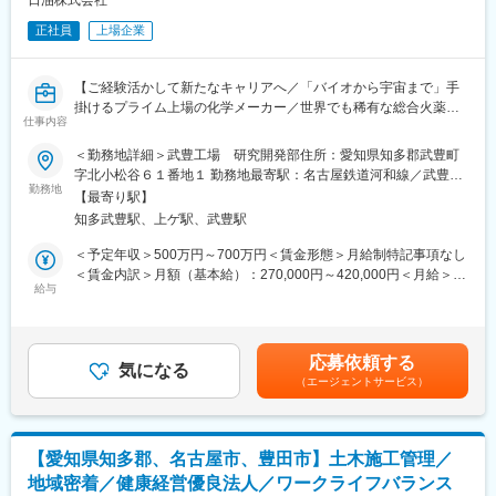
ます。
※パソコンを使用してのデータ入力や報告書作成業務も必須となり
正社員
上場企業
ます。
変更の範囲：会社の定める業務
■働きやすさでは負けません！
【ご経験活かして新たなキャリアへ／「バイオから宇宙まで」手
・定時退社：16時40分
掛けるプライム上場の化学メーカー／世界でも稀有な総合火薬メ
・残業：月平均10時間程度
仕事内容
ーカーとして確固たる事業基盤を確立】
・有給取得率は85％以上
・転勤なし
＜勤務地詳細＞武豊工場 研究開発部住所：愛知県知多郡武豊町
◆職務内容：
・無料駐車場完備
字北小松谷６１番地１ 勤務地最寄駅：名古屋鉄道河和線／武豊駅
当社化薬事業部にて、研究開発業務をお任せします。
勤務地
受動喫煙対策：屋内喫煙可能場所あり変更の範囲：会社の定める
【最寄り駅】
ご経験やスキル、ご志向性に併せて下記いずれかの業務を担当い
■組織構成：
事業所
知多武豊駅、上ゲ駅、武豊駅
ただきます。
・現在、2名が活躍中です。
＜予定年収＞500万円～700万円＜賃金形態＞月給制特記事項なし
【（1）防衛・宇宙分野の新規火工品および推進薬の開発業務】
■キャリアパス：
＜賃金内訳＞月額（基本給）：270,000円～420,000円＜月給＞
・構造検討/製造検討
給与
・入社後、品質管理業務の引継ぎ業務を担当しながらフロー習得
270,000円～420,000円＜昇給有無＞有＜残業手当＞有＜給与補足
・量産移行検討
↓
＞■賞与：年2回■上記は残業代・諸手当抜きの額です。残業代は
・技術資料作成
・顧客対応や不具合対応のリーダーとしての役割を担当
別途支給します。■ご経験、能力に応じて当社基準により決定しま
・火工品及び推進薬の製造工程の支援
↓
す。賃金はあくまでも目安の金額であり、選考を通じて上下する
応募依頼する
気になる
・将来は品質管理部門のマネージャー（課長クラス）として部門
可能性があります。月給(月額)は固定手当を含めた表記です。
（エージェントサービス）
【（2）産業用爆薬および新規火工品の開発】
全体の管理を担当いただきます。
・組成開発/化学分析/性能評価/製造検討
・量産移行検討
■仕事の魅力：
・技術資料作成
・取引先が創業以来お取引頂いている当社だからこそ、相手企業
【愛知県知多郡、名古屋市、豊田市】土木施工管理／
・火薬関連素材や技術についての用途開拓
様とのコミュニケーションが長年の信頼を元に実施できる良さが
地域密着／健康経営優良法人／ワークライフバランス
あります。