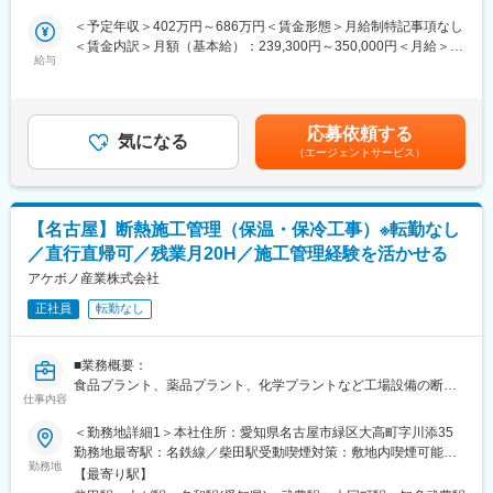
公共工事・防衛・宇宙開発に使用される火薬類の製品における研
ビジネスを供給面から支える中核的な存在であり、一層の事業拡
＜予定年収＞402万円～686万円＜賃金形態＞月給制特記事項なし
究補助となります。
大を目指しています。
◆業務詳細：
＜賃金内訳＞月額（基本給）：239,300円～350,000円＜月給＞
ご経験やスキルに合わせて以下のような業務をお任せいたしま
給与
239,300円～350,000円＜昇給有無＞有＜残業手当＞有＜給与補足
◆愛知事業所 経験者採用紹介
変更の範囲：会社の定める業務
す。
＞■賞与：年2回（昨年度実績 計 約4.9ヶ月）■上記は残業代・諸手
https://www.nof.co.jp/contents/career/recruit2/aichi/
＜入社後まずはお任せしたい業務＞
当抜きの額です。残業代は別途支給します。■ご経験、能力に応じ
・入出庫管理
て当社基準により決定します。■職種は基幹職（一般職）扱いとな
◆就業環境：
応募依頼する
製品の入出庫管理（伝票確認・入力、数量照合、台帳管理、入出
気になる
ります。■モデル年収：高卒1年目402万円、高卒35歳642万円(扶
・残業時間は月0～10時間程度
（エージェントサービス）
庫対応、実地棚卸）
養家族あり)賃金はあくまでも目安の金額であり、選考を通じて上
・基幹職は転勤無し
※システム化されているためPCを用いた入力対応がメインです。
下する可能性があります。月給(月額)は固定手当を含めた表記で
※希望により将来的な総合職への転換も可能です。
す。
＜ゆくゆくお任せしたい業務＞
◆同社に関して：
【名古屋】断熱施工管理（保温・保冷工事）※転勤なし
・行政機関への報告資料作成
『バイオから宇宙まで』をキャッチフレーズに掲げ、幅広い事業
／直行直帰可／残業月20H／施工管理経験を活かせる
・倉庫関連業務（設備点検、設備管理、資産棚卸等）
領域を持つ機能性化学メーカーです。1937年、石鹸などを製造す
・委託先業者管理（定例会、業務監査、物流業務支援）
アケボノ産業株式会社
る天然油脂を用いた化学メーカーとしてスタートし、有機合成化
学をベースとしつつ、化粧品や食品、医薬品等の素材や、合成樹
正社員
転勤なし
同社のグループ会社のニチユ物流との対応がメイン業務となりま
脂原料等の産業素材、さらには日本の宇宙ロケットに日油の推進
す。実際の製品への積み込みなどはニチユ物流にて対応している
薬が使われ、今や日本の宇宙開発に欠かすことの出来ない企業に
ため、フォークリフトを扱う業務等は発生しません。
発展しました。
■業務概要：
食品プラント、薬品プラント、化学プラントなど工場設備の断熱
◆組織について：
仕事内容
変更の範囲：会社の定める業務
工事における施工管理業務を担当します。
日油/愛知事業所 武豊工場内の管理部業務管理課への配属となり
＜勤務地詳細1＞本社住所：愛知県名古屋市緑区大高町字川添35
ます。
■職務詳細：
勤務地最寄駅：名鉄線／柴田駅受動喫煙対策：敷地内喫煙可能場
業務管理課は15名程在籍しています。
・現場調査
勤務地
所あり＜勤務地詳細2＞半田営業所住所：愛知県知多郡武豊町字前
【最寄り駅】
・見積書を作成
田30番1 勤務地最寄駅：名鉄河和線／上ゲ駅受動喫煙対策：敷地