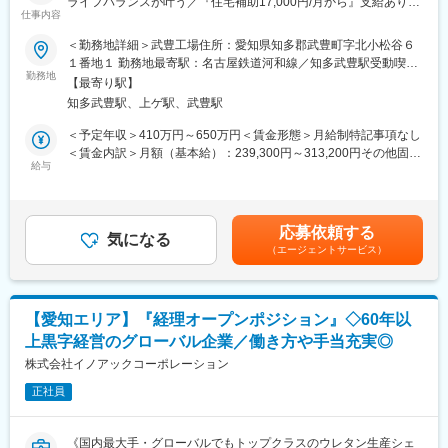
薬、機能食品、ライフサイエンス、防錆の5つの部門へ事業展開を
ライフバランスが叶う／『住宅補助17,000円/月から』支給あり／
新しい分野にも積極的に挑戦し、学ぶ意欲のある方を歓迎しま
仕事内容
しています。
福利厚生充実◎】
す。
＜勤務地詳細＞武豊工場住所：愛知県知多郡武豊町字北小松谷６
変更の範囲：会社の定める業務
◆職務概要：
１番地１ 勤務地最寄駅：名古屋鉄道河和線／知多武豊駅受動喫煙
■働き方
武豊工場にて、化学製品の製造業務をお任せ致します。具体的に
勤務地
対策：屋内喫煙可能場所あり変更の範囲：会社の定める事業所
・月平均残業時間：約10時間
【最寄り駅】
は以下の業務を想定しております。
・車通勤あり
知多武豊駅、上ゲ駅、武豊駅
・寮、社宅があるため、割安な寮費・社宅料で入居が可能（入居
１．化学製品の製造作業
＜予定年収＞410万円～650万円＜賃金形態＞月給制特記事項なし
資格要件あり）
原材料の秤量・混合・仕込み・容器等への充填作業
＜賃金内訳＞月額（基本給）：239,300円～313,200円その他固定
・在宅勤務は上司了解の下、原則週1回可能です。事情によりご相
機械装置の運転・監視作業 製品の包装・梱包
給与
手当/月：5,000円＜月給＞244,300円～318,200円＜昇給有無＞有
談ください。
２．化学製品の組立作業
＜残業手当＞有＜給与補足＞■賞与：年2回（昨年度実績 計 約4.90
金属・樹脂部品等各部品の本体部品への組付作業（手作業が
ヶ月）■上記は残業代・諸手当抜きの額です。残業代は別途支給し
■将来のキャリアアップについて
中心）
ます。■ご経験、能力に応じて当社基準により決定します。■職種
将来的には、ご本人の適性や希望に応じて、他の製造部門などへ
応募依頼する
気になる
は基幹職（一般職）扱いとなります。■モデル年収：高卒1年目
キャリアの幅を広げることも可能です。
（エージェントサービス）
◆組織について：
410万円、高卒35歳650万円(扶養家族あり)賃金はあくまでも目安
製造工程ごとに班がありますので職長・班長のもと作業を行いま
の金額であり、選考を通じて上下する可能性があります。月給(月
■ポジションの魅力
す。
額)は固定手当を含めた表記です。
・実務経験をお持ちの方はもちろん、未経験の方からのご応募も
複数の作業工室があり、工室長がその工室の管理を担います。
歓迎しております。
【愛知エリア】『経理オープンポジション』◇60年以
（入社後は研修制度もございますので、安心して業務に取り組
上黒字経営のグローバル企業／働き方や手当充実◎
◆対象製品：
んでいただけます。）
公共工事・防衛・宇宙開発に使用される火薬類の製品を生産して
株式会社イノアックコーポレーション
・裁量を持って研究開発に取り組むことができます。
おります。
・環境負荷低減に貢献する技術開発に携わることができます。
正社員
・新しい炭素材料の可能性を追求する研究に関わることができま
◆入社後の研修について：
す。
入社時、座学中心の受け入れ研修3日間を経て現場配属となり指導
《国内最大手・グローバルでもトップクラスのウレタン生産シェ