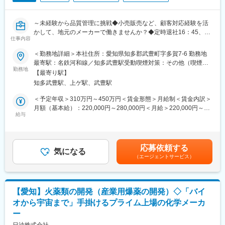
◎DX支援システムの計画・構築などの導入支援
・工場施設における製造管理や品質管理などのシステムの計画/構
築のとりまとめ
～未経験から品質管理に挑戦◆小売販売など、顧客対応経験を活
・関連部署と協力しながら協力会社とDXシステムの構築を進めて
かして、地元のメーカーで働きませんか？◆定時退社16：45、残
いきます。
仕事内容
業0時間の月も！有給取得率85％以上◆キャリアパスが明確～
・上記に関する書類作成/法対応
＜勤務地詳細＞本社住所：愛知県知多郡武豊町字多賀7-6 勤務地
■概要：
最寄駅：名鉄河和線／知多武豊駅受動喫煙対策：その他（喫煙専
★担当の製造部署と協力し、より良い設備計画を立案、実行し、
当社が製造する電装用コネクターやコントロールワイヤーに関す
勤務地
用エリア設置）変更の範囲：無
生産性向上に寄与していただきます。
【最寄り駅】
る品質維持管理、不具合対応を担当していただきます。
知多武豊駅、上ゲ駅、武豊駅
管理業務と顧客対応が職務内容となります。
※基本的に、設備保全やメンテナンス業務はございません。
＜予定年収＞310万円～450万円＜賃金形態＞月給制＜賃金内訳＞
※各々に任せる風土で裁量は大きく、雰囲気としてはベテラン社員
■担当業務：
月額（基本給）：220,000円～280,000円＜月給＞220,000円～
から若手社員が議論や調整をしており、活気のある職場です。
・部品及び製品の品質維持に関する管理業務
給与
280,000円＜昇給有無＞有＜残業手当＞有＜給与補足＞■昇給：年
・品質向上に関する改善／設備改善や製造の品質向上に向けた連
1回■賞与：年2回賃金はあくまでも目安の金額であり、選考を通
◆働き方について：
携
じて上下する可能性があります。月給(月額)は固定手当を含めた表
・残業：月25時間程度（平均）
（製造部門の班長など）
記です。
・出張：半年～年1年に1回程度
応募依頼する
・品質不具合対応業務
気になる
・有給取得率：79.1％※有給取得もしやすい環境です。
（エージェントサービス）
・顧客対応業務
◆配属部署：
└愛知県内の取引先企業への半年に1回のご挨拶訪問が中心です
愛知事業所 技術部
↑
※愛知事業所内は、機能材料事業・化薬事業・ライフサイエンス事
【愛知】火薬類の開発（産業用爆薬の開発）◇「バイ
こちらは、当社製品に不良流出が無い事が背景です！
業の各工場があり、いずれかの工場の担当となります（選考を通
オから宇宙まで」手掛けるプライム上場の化学メーカ
じて配属先は決定します）。
ー
・社内製造現場との意思疎通
※化薬事業部 KKプロジェクト本部 建設部への配属可能性もあり
・品質データの入力および報告書の作成（Word／Excel関係）
日油株式会社