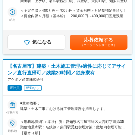
◆入社後の研修について：
柴田駅、上ゲ駅、名和駅(愛知県)、武豊駅、大同町駅、知多武豊駅
・取引先との工期の打ち合わせ
内喫煙可能場所あり変更の範囲：会社の定める事業所
入社時、座学中心の受け入れ研修を経て現場配属となり指導者が
・施工進捗、資材管理
＜予定年収＞400万円～700万円＜賃金形態＞月給制補足事項なし
ついてOJT教育にてフォローいたします。
・納品
＜賃金内訳＞月額（基本給）：200,000円～400,000円固定残業手
工場内の保温・保冷をはじめとする断熱工事を、打ち合わせ～納
給与
当/月：50,000円～60,000円（固定残業時間40時間0分/月）超過し
◆就業環境：
品まで一気通貫で対応します。工場内の省エネや作業環境・作業
た時間外労働の残業手当は追加支給＜月給＞250,000円～460,000
・1日の所定労働時間は7時間半で、残業時間は月0～10時間程。
効率の向上に関わる重要な業務になります。作業員の方々とは長
円（一律手当を含む）＜昇給有無＞有＜残業手当＞有＜給与補足
急な呼び出し対応もなく就業時間内で対応いただきます。
年の関係性を築いている間柄のため、安心して職務に取組むこと
＞■昇給：年1回（4月）■賞与：年2回（6月、12月）■年収モデル
・配属となる武豊工場自体が土日に稼働していないこともあり、
応募依頼する
ができます。
気になる
（別途、決算賞与の支給あり※直近3年間支給実績あり）：・475
完全土日休みです。祝日については事業所カレンダ―によります
（エージェントサービス）
万円（30歳主任）・540万円（35歳係長）・600万円（40歳係
が、年休121日です。
■組織構成：
長）・1,000万円以上（50歳部長）賃金はあくまでも目安の金額
・基幹職は転勤無しになります。
工事部は、20代5名、30代4名、40代5名、50代3名の計17名で構
であり、選考を通じて上下する可能性があります。月給(月額)は固
成されております。少数精鋭で協力し合って業務に取組んでいま
定手当を含めた表記です。
◆キャリアパス：
【名古屋市】建築・土木施工管理※適性に応じてアサイ
す。
ご本人の希望等により将来的に他部署異動もチャレンジできま
ン／直行直帰可／残業20時間／独身寮有
す。
■当社の魅力：
アケボノ産業株式会社
※総合職への転換も可能です。
当社は創業70年目を迎え、創業以来断熱工事の設計・施工を行
正社員
転勤なし
い、主に中部地区の一部上場会社の断熱、建築土木、管工事を行
◆同社に関して：
っています。
『バイオから宇宙まで』をキャッチフレーズに掲げ、幅広い事業
長年のご愛顧から元請けがほぼ100％となっており、安定した成
領域を持つ機能性化学メーカーです。1937年、石鹸などを製造す
■業務概要：
長を続けています。入社後は断熱工事が主務となりますが、当社
る天然油脂を用いた化学メーカーとしてスタートし、有機合成化
建築・土木工事における施工管理業務を担当します。
では建築、土木、管工事など幅広い事業を手掛けているため、ご
仕事内容
学をベースとしつつ、化粧品や食品、医薬品等の素材や、合成樹
※建築・土木工事いずれかの経験、適正に応じて担当する業務を決
希望があれば他の仕事にもチャレンジすることも可能です。
脂原料等の産業素材、さらには日本の宇宙ロケットに日油の推進
定いたします。
＜勤務地詳細1＞本社住所：愛知県名古屋市緑区大高町字川添35
また、資格支援制度を設けており、資格取得にかかる受験料やス
薬が使われ、今や日本の宇宙開発に欠かすことの出来ない企業に
■職務詳細：
勤務地最寄駅：名鉄線／柴田駅受動喫煙対策：敷地内喫煙可能場
クール代は会社が全額負担しております。
発展しました。
・現場調査
勤務地
所あり＜勤務地詳細2＞半田営業所住所：愛知県知多郡武豊町字前
また、合格時には報奨金を10万円まで支給する制度もあり、社員
【最寄り駅】